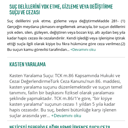
SUÇ DELILLERINI YOK ETME, GIZLEME VEYA DEĞIŞTIRME
SUÇU VE CEZASI
Suç delillerini yok etme, gizleme veya değiştirmeMadde 281- (1)
Gerçeğin meydana çıkmasını engellemek amacıyla, bir suçun delillerini
yok eden, silen, gizleyen, değiştiren veya bozan kişi, altı aydan beş yıla
kadar hapis cezası ile cezalandırılır. Kendi işlediği veya işlenişine iştirak
ettiği suçla ilgili olarak kişiye bu fıkra hükmüne göre ceza verilmez.(2)
Bu suçun kamu görevlisi tarafından...
+Devamını oku
KASTEN YARALAMA
Kasten Yaralama Suçu: TCK m.86 Kapsamında Hukuki ve
Cezai DeğerlendirmeTürk Ceza Kanunu’nun 86. maddesi,
kasten yaralama suçunu düzenlemektedir ve suçun temel
tanımını, failin bir başkasını fiziksel olarak yaralaması
şeklinde yapmaktadır. TCK m.86/1’e göre, "bir kişiye
kasten yaralama" suçunun cezası 1 yıldan 5 yıla kadar
hapis cezasıdır. Bu suç, bedeni bütünlüğe karşı işlenen
suçlar arasında yer...
+Devamını oku