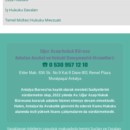
İş Hukuku Davaları
Temel Mülteci Hukuku Mevzuatı
Uğur Azap Hukuk Bürosu
Antalya Avukat ve Hukuki Danışmanlık Hizmetleri
:
☎️ 0 530 957 12 10
Etiler Mah. 834 Sk. No:9 Kat:8 Daire:801 Remel Plaza
Muratpaşa/ Antalya
Antalya Barosu’na kayıtlı olarak mesleki faaliyetlerini
sürdürmekte olup, 2022 yılında Av. Uğur Azap Hukuk
Bürosunu kurarak adalete hizmet etmeye devam etmektedir.
Halen, Antalya'da Avukatlık görevini ifa ederek Kamu Hukuku
alanında tezli yüksek lisans çalışmalarını da sürdürmektedir.
Yasaklanan bilgilerin casusluk maksadıyla temini Suçları ve Cezaları