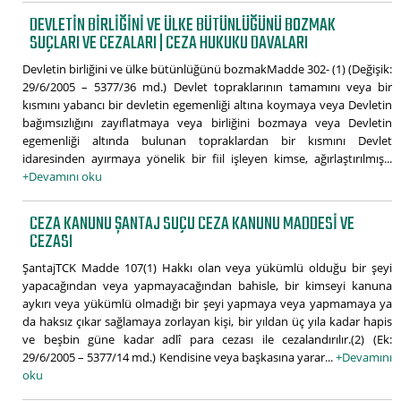
DEVLETIN BIRLIĞINI VE ÜLKE BÜTÜNLÜĞÜNÜ BOZMAK
SUÇLARI VE CEZALARI | CEZA HUKUKU DAVALARI
Devletin birliğini ve ülke bütünlüğünü bozmakMadde 302- (1) (Değişik:
29/6/2005 – 5377/36 md.) Devlet topraklarının tamamını veya bir
kısmını yabancı bir devletin egemenliği altına koymaya veya Devletin
bağımsızlığını zayıflatmaya veya birliğini bozmaya veya Devletin
egemenliği altında bulunan topraklardan bir kısmını Devlet
idaresinden ayırmaya yönelik bir fiil işleyen kimse, ağırlaştırılmış...
+Devamını oku
CEZA KANUNU ŞANTAJ SUÇU CEZA KANUNU MADDESI VE
CEZASI
ŞantajTCK Madde 107(1) Hakkı olan veya yükümlü olduğu bir şeyi
yapacağından veya yapmayacağından bahisle, bir kimseyi kanuna
aykırı veya yükümlü olmadığı bir şeyi yapmaya veya yapmamaya ya
da haksız çıkar sağlamaya zorlayan kişi, bir yıldan üç yıla kadar hapis
ve beşbin güne kadar adlî para cezası ile cezalandırılır.(2) (Ek:
29/6/2005 – 5377/14 md.) Kendisine veya başkasına yarar...
+Devamını
oku