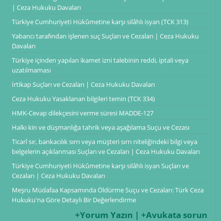
| Ceza Hukuku Davaları
Türkiye Cumhuriyeti Hükûmetine karşı silâhlı isyan (TCK 313)
Yabancı tarafından işlenen suç Suçları ve Cezaları | Ceza Hukuku
Davaları
Türkiye içinden yapılan ikamet izni talebinin reddi, iptali veya
uzatılmaması
İrtikap Suçları ve Cezaları | Ceza Hukuku Davaları
Ceza Hukuku Yasaklanan bilgileri temin (TCK 334)
HMK-Cevap dilekçesini verme süresi ​​​​​​​MADDE-127
Halkı kin ve düşmanlığa tahrik veya aşağılama Suçu ve Cezası
Ticarî sır, bankacılık sırrı veya müşteri sırrı niteliğindeki bilgi veya
belgelerin açıklanması Suçları ve Cezaları | Ceza Hukuku Davaları
Türkiye Cumhuriyeti Hükûmetine karşı silâhlı isyan Suçları ve
Cezaları | Ceza Hukuku Davaları
Meşru Müdafaa Kapsamında Öldürme Suçu ve Cezaları: Türk Ceza
Hukuku'na Göre Detaylı Bir Değerlendirme
+Yorum Yazın | +Avukata sorun