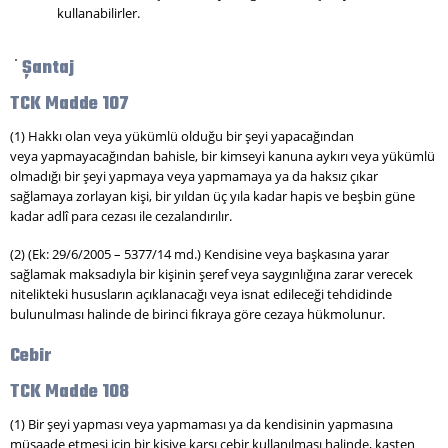
kullanabilirler.
Şantaj
TCK Madde 107
(1) Hakkı olan veya yükümlü olduğu bir şeyi yapacağından
veya yapmayacağından bahisle, bir kimseyi kanuna aykırı veya yükümlü
olmadığı bir şeyi yapmaya veya yapmamaya ya da haksız çıkar
sağlamaya zorlayan kişi, bir yıldan üç yıla kadar hapis ve beşbin güne
kadar adlî para cezası ile cezalandırılır.
(2) (Ek: 29/6/2005 – 5377/14 md.) Kendisine veya başkasına yarar
sağlamak maksadıyla bir kişinin şeref veya saygınlığına zarar verecek
nitelikteki hususların açıklanacağı veya isnat edileceği tehdidinde
bulunulması halinde de birinci fıkraya göre cezaya hükmolunur.
Cebir
TCK Madde 108
(1) Bir şeyi yapması veya yapmaması ya da kendisinin yapmasına
müsaade etmesi için bir kişiye karşı cebir kullanılması halinde, kasten