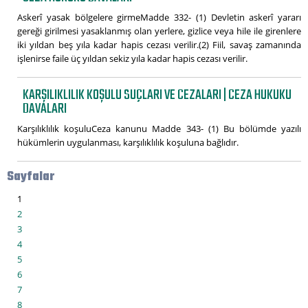
Askerî yasak bölgelere girmeMadde 332- (1) Devletin askerî yararı
gereği girilmesi yasaklanmış olan yerlere, gizlice veya hile ile girenlere
iki yıldan beş yıla kadar hapis cezası verilir.(2) Fiil, savaş zamanında
işlenirse faile üç yıldan sekiz yıla kadar hapis cezası verilir.
KARŞILIKLILIK KOŞULU SUÇLARI VE CEZALARI | CEZA HUKUKU
DAVALARI
Karşılıklılık koşuluCeza kanunu Madde 343- (1) Bu bölümde yazılı
hükümlerin uygulanması, karşılıklılık koşuluna bağlıdır.
Sayfalar
1
2
3
4
5
6
7
8