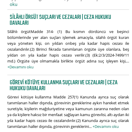
oku
SILÂHLI ÖRGÜT SUÇLARI VE CEZALARI | CEZA HUKUKU
DAVALARI
Silâhlı örgütMadde 314- (1) Bu kısmın dördüncü ve beşinci
bölümlerinde yer alan suçları işlemek amacıyla, silahlı örgüt kuran
veya yöneten kişi, on yıldan onbeş yıla kadar hapis cezası ile
cezalandırılır.(2) Birinci fıkrada tanımlanan örgüte üye olanlara, beş
yıldan on yıla kadar hapis cezası verilir.(3) (Ek:2/3/2024-7499/11
md.) Örgüte üye olmamakla birlikte örgüt adına suç işleyen kişi,...
+Devamını oku
GÖREVI KÖTÜYE KULLANMA SUÇLARI VE CEZALARI | CEZA
HUKUKU DAVALARI
Görevi kötüye kullanma Madde 257(1) Kanunda ayrıca suç olarak
tanımlanan haller dışında, görevinin gereklerine aykırı hareket etmek
suretiyle, kişilerin mağduriyetine veya kamunun zararına neden olan
ya da kişilere haksız bir menfaat sağlayan kamu görevlisi, altı aydan iki
yıla kadar hapis cezası ile cezalandırılır.(2) Kanunda ayrıca suç olarak
tanımlanan haller dışında, görevinin gereklerini...
+Devamını oku