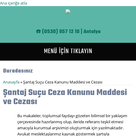
Ana içeriğe atla
☎️
(0530) 957 12 10 | Antalya
MENÜ İÇİN TIKLAYIN
Buradasınız
Anasayfa
» Şantaj Suçu Ceza Kanunu Maddesi ve Cezası
Şantaj Suçu Ceza Kanunu Maddesi
ve Cezası
Bu makaleler, toplumsal faydayı gözeten bilimsel bir yaklaşım
çerçevesinde hazırlanmış olup, ileride referans teşkil etmesi
amacıyla kurumsal arşivimizi oluşturmak için yazılmaktadır.
Avukat meslektaşlarımız kaynak göstermek şartıyla