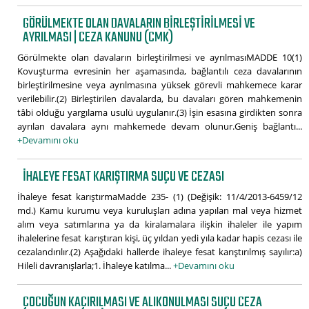
GÖRÜLMEKTE OLAN DAVALARIN BIRLEŞTIRILMESI VE
AYRILMASI | CEZA KANUNU (CMK)
Görülmekte olan davaların birleştirilmesi ve ayrılmasıMADDE 10(1)
Kovuşturma evresinin her aşamasında, bağlantılı ceza davalarının
birleştirilmesine veya ayrılmasına yüksek görevli mahkemece karar
verilebilir.(2) Birleştirilen davalarda, bu davaları gören mahkemenin
tâbi olduğu yargılama usulü uygulanır.(3) İşin esasına girdikten sonra
ayrılan davalara aynı mahkemede devam olunur.Geniş bağlantı...
+Devamını oku
İHALEYE FESAT KARIŞTIRMA SUÇU VE CEZASI
İhaleye fesat karıştırmaMadde 235- (1) (Değişik: 11/4/2013-6459/12
md.) Kamu kurumu veya kuruluşları adına yapılan mal veya hizmet
alım veya satımlarına ya da kiralamalara ilişkin ihaleler ile yapım
ihalelerine fesat karıştıran kişi, üç yıldan yedi yıla kadar hapis cezası ile
cezalandırılır.(2) Aşağıdaki hallerde ihaleye fesat karıştırılmış sayılır:a)
Hileli davranışlarla;1. İhaleye katılma...
+Devamını oku
ÇOCUĞUN KAÇIRILMASI VE ALIKONULMASI SUÇU CEZA