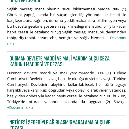
SUÇU VE CEZASI
Sağlık mesleği mensuplarının suçu bildirmemesi Madde 280- (1)
Görevini yaptığı sırada bir suçun işlendiği yönünde bir belirti ile
karşılaşmasına rağmen, durumu yetkili makamlara bildirmeyen veya
bu hususta gecikme gösteren sağlık mesleği mensubu, bir yıla kadar
hapis cezası ile cezalandırılır.(2) Sağlık mesleği mensubu deyiminden
tabip, diş tabibi, eczacı, ebe, hemşire ve sağlık hizmeti...
+Devamını
oku
DÜŞMAN DEVLETE MADDI VE MALI YARDIM SUÇU CEZA
KANUNU MADDESI VE CEZASI
Düşman devlete maddi ve mali yardımMadde 308- (1) Türkiye
Cumhuriyeti Devletinin savaş halinde olduğu devlete, savaşta Türkiye
Cumhuriyeti Devletinin aleyhine kullanılabilecek her türlü eşyayı
karşılıklı veya karşılıksız, doğrudan veya dolaylı olarak veren vatandaş,
beş yıldan onbeş yıla kadar hapis cezası ile cezalandırılır. Bu hüküm,
Türkiye'de oturan yabancı hakkında da uygulanır.(2) Savaş...
+Devamını oku
NETICESI SEBEBIYLE AĞIRLAŞMIŞ YARALAMA SUÇU VE
CEZASI