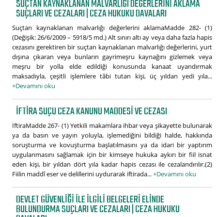
SUÇTAN KAYNAKLANAN MALVARLIĞI DEĞERLERINI AKLAMA
SUÇLARI VE CEZALARI | CEZA HUKUKU DAVALARI
Suçtan kaynaklanan malvarlığı değerlerini aklamaMadde 282- (1)
(Değişik: 26/6/2009 – 5918/5 md.) Alt sınırı altı ay veya daha fazla hapis
cezasını gerektiren bir suçtan kaynaklanan malvarlığı değerlerini, yurt
dışına çıkaran veya bunların gayrimeşru kaynağını gizlemek veya
meşru bir yolla elde edildiği konusunda kanaat uyandırmak
maksadıyla, çeşitli işlemlere tâbi tutan kişi, üç yıldan yedi yıla...
+Devamını oku
İFTIRA SUÇU CEZA KANUNU MADDESI VE CEZASI
İftiraMadde 267- (1) Yetkili makamlara ihbar veya şikayette bulunarak
ya da basın ve yayın yoluyla, işlemediğini bildiği halde, hakkında
soruşturma ve kovuşturma başlatılmasını ya da idari bir yaptırım
uygulanmasını sağlamak için bir kimseye hukuka aykırı bir fiil isnat
eden kişi, bir yıldan dört yıla kadar hapis cezası ile cezalandırılır.(2)
Fiilin maddî eser ve delillerini uydurarak iftirada...
+Devamını oku
DEVLET GÜVENLIĞI ILE ILGILI BELGELERI ELINDE
BULUNDURMA SUÇLARI VE CEZALARI | CEZA HUKUKU