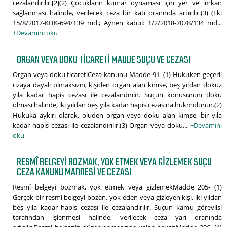
cezalandırılır.[2](2) Çocukların kumar oynaması için yer ve imkan
sağlanması halinde, verilecek ceza bir katı oranında artırılır.(3) (Ek:
15/8/2017-KHK-694/139 md.; Aynen kabul: 1/2/2018-7078/134 md...
+Devamını oku
ORGAN VEYA DOKU TICARETI MADDE SUÇU VE CEZASI
Organ veya doku ticaretiCeza kanunu Madde 91- (1) Hukuken geçerli
rızaya dayalı olmaksızın, kişiden organ alan kimse, beş yıldan dokuz
yıla kadar hapis cezası ile cezalandırılır. Suçun konusunun doku
olması halinde, iki yıldan beş yıla kadar hapis cezasına hükmolunur.(2)
Hukuka aykırı olarak, ölüden organ veya doku alan kimse, bir yıla
kadar hapis cezası ile cezalandırılır.(3) Organ veya doku...
+Devamını
oku
RESMÎ BELGEYI BOZMAK, YOK ETMEK VEYA GIZLEMEK SUÇU
CEZA KANUNU MADDESI VE CEZASI
Resmî belgeyi bozmak, yok etmek veya gizlemekMadde 205- (1)
Gerçek bir resmi belgeyi bozan, yok eden veya gizleyen kişi, iki yıldan
beş yıla kadar hapis cezası ile cezalandırılır. Suçun kamu görevlisi
tarafından işlenmesi halinde, verilecek ceza yarı oranında