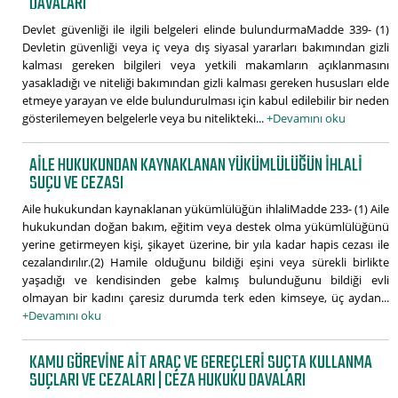
DAVALARI
Devlet güvenliği ile ilgili belgeleri elinde bulundurmaMadde 339- (1)
Devletin güvenliği veya iç veya dış siyasal yararları bakımından gizli
kalması gereken bilgileri veya yetkili makamların açıklanmasını
yasakladığı ve niteliği bakımından gizli kalması gereken hususları elde
etmeye yarayan ve elde bulundurulması için kabul edilebilir bir neden
gösterilemeyen belgelerle veya bu nitelikteki...
+Devamını oku
AILE HUKUKUNDAN KAYNAKLANAN YÜKÜMLÜLÜĞÜN IHLALI
SUÇU VE CEZASI
Aile hukukundan kaynaklanan yükümlülüğün ihlaliMadde 233- (1) Aile
hukukundan doğan bakım, eğitim veya destek olma yükümlülüğünü
yerine getirmeyen kişi, şikayet üzerine, bir yıla kadar hapis cezası ile
cezalandırılır.(2) Hamile olduğunu bildiği eşini veya sürekli birlikte
yaşadığı ve kendisinden gebe kalmış bulunduğunu bildiği evli
olmayan bir kadını çaresiz durumda terk eden kimseye, üç aydan...
+Devamını oku
KAMU GÖREVINE AIT ARAÇ VE GEREÇLERI SUÇTA KULLANMA
SUÇLARI VE CEZALARI | CEZA HUKUKU DAVALARI