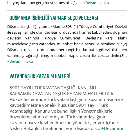
bir yargılamanın gerçekleştirilmesini sağlar...
+Devamını oku
DÜŞMANLA IŞBIRLIĞI YAPMAK SUÇU VE CEZASI
Düşmanla işbirliği yapmakMadde 303- (1) Türkiye Cumhuriyeti Devleti
ile savaş halinde olan devletin ordusunda hizmet kabul eden, düşman
devletin yanında Türkiye Cumhuriyeti Devletine karşı silahlı
mücadeleye giren vatandaş, müebbet hapis cezası ile cezalandırılır.(2)
Düşman devlet ordusunda herhangi bir komuta görevi üstlenen
vatandaş, ağırlaştırılmış müebbet hapis cezası ile cezalandırılır.(3)...
+Devamını oku
VATANDAŞLIK KAZANIM HALLERİ
5901 SAYILI TÜRK VATANDAŞLIĞI KANUNU
KAPSAMINDAVATANDAŞLIK KAZANIM HALLERİTürk
Hukuk Sisteminde Türk vatandaşlığının kazanılmasına ve
kaybedilmesine yönelik hususlar 5901 sayılı Türk
Vatandaşlığı Kanunu ve buna ilişkin Yönetmeliklerle
düzenleme altına alınmıştır. Türk vatandaşlığının
kazanılması ve kaybedilmesine yönelik işler yurtiçinde
İçişleri Bakanlığı tarafından, yurt dışında dış...
+Devamını