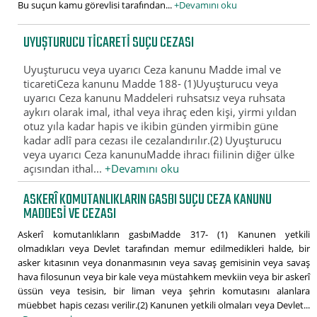
Bu suçun kamu görevlisi tarafından...
+Devamını oku
UYUŞTURUCU TICARETI SUÇU CEZASI
Uyuşturucu veya uyarıcı Ceza kanunu Madde imal ve
ticaretiCeza kanunu Madde 188- (1)Uyuşturucu veya
uyarıcı Ceza kanunu Maddeleri ruhsatsız veya ruhsata
aykırı olarak imal, ithal veya ihraç eden kişi, yirmi yıldan
otuz yıla kadar hapis ve ikibin günden yirmibin güne
kadar adlî para cezası ile cezalandırılır.(2) Uyuşturucu
veya uyarıcı Ceza kanunuMadde ihracı fiilinin diğer ülke
açısından ithal...
+Devamını oku
ASKERÎ KOMUTANLIKLARIN GASBI SUÇU CEZA KANUNU
MADDESI VE CEZASI
Askerî komutanlıkların gasbıMadde 317- (1) Kanunen yetkili
olmadıkları veya Devlet tarafından memur edilmedikleri halde, bir
asker kıtasının veya donanmasının veya savaş gemisinin veya savaş
hava filosunun veya bir kale veya müstahkem mevkiin veya bir askerî
üssün veya tesisin, bir liman veya şehrin komutasını alanlara
müebbet hapis cezası verilir.(2) Kanunen yetkili olmaları veya Devlet...