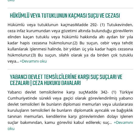
HÜKÜMLÜ VEYA TUTUKLUNUN KAÇMASI SUÇU VE CEZASI
Hükümlü veya tutuklunun kaçmasıMadde 292- (1) Tutukevinden,
ceza infaz kurumundan veya gözetimi altında bulunduğu görevlilerin
elinden kaçan tutuklu veya hükümlü hakkında altı aydan bir yıla
kadar hapis cezasına hükmolunur.(2) Bu suçun, cebir veya tehdit
kullanılarak işlenmesi halinde, bir yıldan üç yıla kadar hapis cezasına
hükmolunur.(3) Bu suçun, silahlı olarak ya da birden çok tutuklu
veya...
+Devamını oku
YABANCI DEVLET TEMSILCILERINE KARŞI SUÇ SUÇLARI VE
CEZALARI | CEZA HUKUKU DAVALARI
Yabancı devlet temsilcilerine karşı suçMadde 342- (1) Türkiye
Cumhuriyetinde sürekli veya geçici olarak görevlendirilmiş yabancı
devlet temsilcileri ile bunların diplomasi memurları veya uluslararası
kuruluşların temsilcileri ile bunların diplomatik ayrıcalık ve bağışıklık
tanınan memurları, kendilerine karşı görevlerinden dolayı işlenen
suçlar bakımından, kamu görevlisi kabul edilerek; suç...
+Devamını
oku