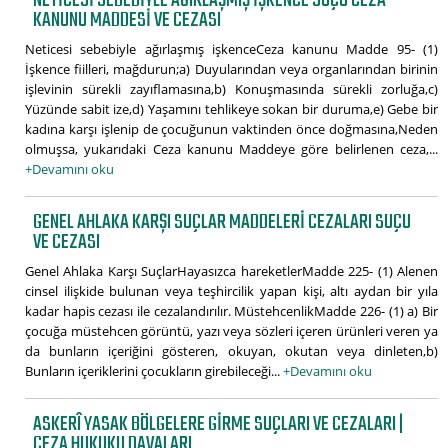
NETICESI SEBEBIYLE AĞIRLAŞMIŞ IŞKENCE SUÇU CEZA
KANUNU MADDESI VE CEZASI
Neticesi sebebiyle ağırlaşmış işkenceCeza kanunu Madde 95- (1)
İşkence fiilleri, mağdurun;a) Duyularından veya organlarından birinin
işlevinin sürekli zayıflamasına,b) Konuşmasında sürekli zorluğa,c)
Yüzünde sabit ize,d) Yaşamını tehlikeye sokan bir duruma,e) Gebe bir
kadına karşı işlenip de çocuğunun vaktinden önce doğmasına,Neden
olmuşsa, yukarıdaki Ceza kanunu Maddeye göre belirlenen ceza,...
+Devamını oku
GENEL AHLAKA KARŞI SUÇLAR MADDELERI CEZALARI SUÇU
VE CEZASI
Genel Ahlaka Karşı SuçlarHayasızca hareketlerMadde 225- (1) Alenen
cinsel ilişkide bulunan veya teşhircilik yapan kişi, altı aydan bir yıla
kadar hapis cezası ile cezalandırılır. MüstehcenlikMadde 226- (1) a) Bir
çocuğa müstehcen görüntü, yazı veya sözleri içeren ürünleri veren ya
da bunların içeriğini gösteren, okuyan, okutan veya dinleten,b)
Bunların içeriklerini çocukların girebileceği...
+Devamını oku
ASKERÎ YASAK BÖLGELERE GIRME SUÇLARI VE CEZALARI |
CEZA HUKUKU DAVALARI