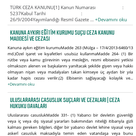
TÜRK CEZA KANUNU[1] Kanun Numarası :
5237Kabul Tarihi :
26/9/2004Yayımlandığı Resmî Gazete ...
+Devamını oku
KANUNA AYKIRI EĞITIM KURUMU SUÇU CEZA KANUNU
MADDESI VE CEZASI
Kanuna aykırı eğitim kurumuMadde 263 (Mülga – 17/4/2013-6460/13
md.)Özel işaret ve kıyafetleri usulsüz kullanmaMadde 264- (1) Bir
rütbe veya kamu görevinin veya mesleğin, resmi elbisesini yetkisi
olmaksızın alenen ve başkalarını yanıltacak şekilde giyen veya hakkı
olmayan nişan veya madalyaları takan kimseye üç aydan bir yıla
kadar hapis cezası verilir.(2) Elbisenin sağlayacağı kolaylık ve...
+Devamını oku
ULUSLARARASI CASUSLUK SUÇLARI VE CEZALARI | CEZA
HUKUKU DAVALARI
Uluslararası casuslukMadde 331- (1) Yabancı bir devletin güvenliği
veya iç veya dış siyasal yararları bakımından niteliği itibarıyla gizli
kalması gereken bilgileri, diğer bir yabancı devlet lehine siyasal veya
askerî casusluk maksadıyla temin eden vatandaşa veya bunu