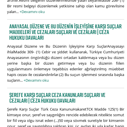
artırılır.Resmi belgenin düzenlenmesinde yalan beyanMadde 206- (1)
Bir resmi belgeyi düzenlemek yetkisine sahip olan kamu görevlisine
yalan...
+Devamını oku
ANAYASAL DÜZENE VE BU DÜZENIN İŞLEYIŞINE KARŞI SUÇLAR
MADDELERI VE CEZALARI SUÇLARI VE CEZALARI | CEZA
HUKUKU DAVALARI
Anayasal Düzene ve Bu Düzenin İşleyişine Karşı SuçlarAnayasayı
ihlalMadde 309- (1) Cebir ve şiddet kullanarak, Türkiye Cumhuriyeti
Anayasasının öngördüğü düzeni ortadan kaldırmaya veya bu düzen
yerine başka bir düzen getirmeye veya bu düzenin fiilen
uygulanmasını önlemeye teşebbüs edenler ağırlaştırılmış müebbet
hapis cezası ile cezalandırılırlar.(2) Bu suçun işlenmesi sırasında başka
suçların...
+Devamını oku
ŞEREFE KARŞI SUÇLAR CEZA KANUNLARI SUÇLARI VE
CEZALARI | CEZA HUKUKU DAVALARI
Şerefe Karşı Suçlar Türk Ceza KanunuHakaretTCK Madde 125(1) Bir
kimseye onur, şeref ve saygınlığını rencide edebilecek nitelikte somut
bir fiil veya olgu isnat eden (...)50 veya sövmek suretiyle bir kimsenin
onur, şeref ve saygınlığına saldıran kişi, üç aydan iki yıla kadar hapis