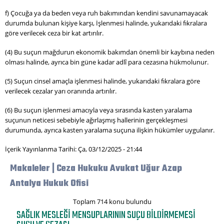
f) Çocuğa ya da beden veya ruh bakımından kendini savunamayacak
durumda bulunan kişiye karşı, İşlenmesi halinde, yukarıdaki fıkralara
göre verilecek ceza bir kat artırılır.
(4) Bu suçun mağdurun ekonomik bakımdan önemli bir kaybına neden
olması halinde, ayrıca bin güne kadar adlî para cezasına hükmolunur.
(5) Suçun cinsel amaçla işlenmesi halinde, yukarıdaki fıkralara göre
verilecek cezalar yarı oranında artırılır.
(6) Bu suçun işlenmesi amacıyla veya sırasında kasten yaralama
suçunun neticesi sebebiyle ağırlaşmış hallerinin gerçekleşmesi
durumunda, ayrıca kasten yaralama suçuna ilişkin hükümler uygulanır.
İçerik Yayınlanma Tarihi: Ça, 03/12/2025 - 21:44
Makaleler | Ceza Hukuku Avukat Uğur Azap
Antalya Hukuk Ofisi
Toplam 714 konu bulundu
SAĞLIK MESLEĞI MENSUPLARININ SUÇU BILDIRMEMESI