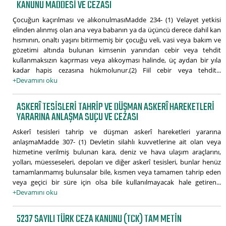
KANUNU MADDESI VE CEZASI
Çocuğun kaçırılması ve alıkonulmasıMadde 234- (1) Velayet yetkisi
elinden alınmış olan ana veya babanın ya da üçüncü derece dahil kan
hısmının, onaltı yaşını bitirmemiş bir çocuğu veli, vasi veya bakım ve
gözetimi altında bulunan kimsenin yanından cebir veya tehdit
kullanmaksızın kaçırması veya alıkoyması halinde, üç aydan bir yıla
kadar hapis cezasına hükmolunur.(2) Fiil cebir veya tehdit...
+Devamını oku
ASKERÎ TESISLERI TAHRIP VE DÜŞMAN ASKERÎ HAREKETLERI
YARARINA ANLAŞMA SUÇU VE CEZASI
Askerî tesisleri tahrip ve düşman askerî hareketleri yararına
anlaşmaMadde 307- (1) Devletin silahlı kuvvetlerine ait olan veya
hizmetine verilmiş bulunan kara, deniz ve hava ulaşım araçlarını,
yolları, müesseseleri, depoları ve diğer askerî tesisleri, bunlar henüz
tamamlanmamış bulunsalar bile, kısmen veya tamamen tahrip eden
veya geçici bir süre için olsa bile kullanılmayacak hale getiren...
+Devamını oku
5237 SAYILI TÜRK CEZA KANUNU (TCK) TAM METIN