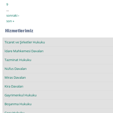
9
…
sonraki ›
son »
Hizmetlerimiz
Ticaret ve Şirketler Hukuku
İdare Mahkemesi Davaları
Tazminat Hukuku
Nüfus Davaları
Miras Davaları
Kira Davaları
Gayrimenkul Hukuku
Boşanma Hukuku
Ceza Hukuku