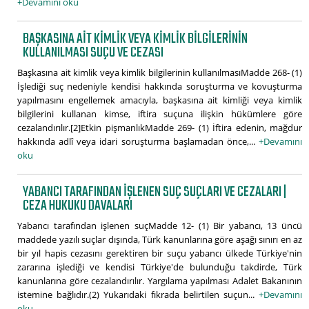
+Devamını oku
BAŞKASINA AIT KIMLIK VEYA KIMLIK BILGILERININ
KULLANILMASI SUÇU VE CEZASI
Başkasına ait kimlik veya kimlik bilgilerinin kullanılmasıMadde 268- (1)
İşlediği suç nedeniyle kendisi hakkında soruşturma ve kovuşturma
yapılmasını engellemek amacıyla, başkasına ait kimliği veya kimlik
bilgilerini kullanan kimse, iftira suçuna ilişkin hükümlere göre
cezalandırılır.[2]Etkin pişmanlıkMadde 269- (1) İftira edenin, mağdur
hakkında adlî veya idari soruşturma başlamadan önce,...
+Devamını
oku
YABANCI TARAFINDAN IŞLENEN SUÇ SUÇLARI VE CEZALARI |
CEZA HUKUKU DAVALARI
Yabancı tarafından işlenen suçMadde 12- (1) Bir yabancı, 13 üncü
maddede yazılı suçlar dışında, Türk kanunlarına göre aşağı sınırı en az
bir yıl hapis cezasını gerektiren bir suçu yabancı ülkede Türkiye'nin
zararına işlediği ve kendisi Türkiye'de bulunduğu takdirde, Türk
kanunlarına göre cezalandırılır. Yargılama yapılması Adalet Bakanının
istemine bağlıdır.(2) Yukarıdaki fıkrada belirtilen suçun...
+Devamını
oku