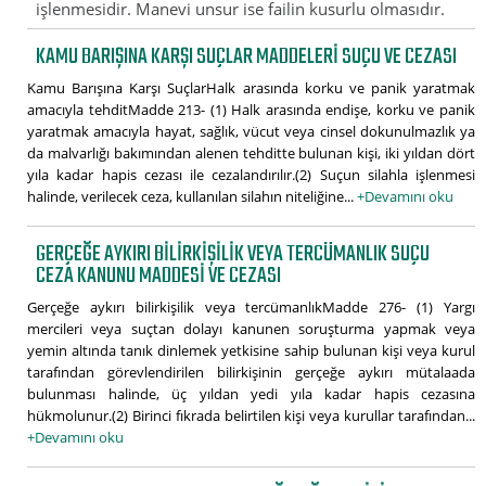
işlenmesidir. Manevi unsur ise failin kusurlu olmasıdır.
KAMU BARIŞINA KARŞI SUÇLAR MADDELERI SUÇU VE CEZASI
Kamu Barışına Karşı SuçlarHalk arasında korku ve panik yaratmak
amacıyla tehditMadde 213- (1) Halk arasında endişe, korku ve panik
yaratmak amacıyla hayat, sağlık, vücut veya cinsel dokunulmazlık ya
da malvarlığı bakımından alenen tehditte bulunan kişi, iki yıldan dört
yıla kadar hapis cezası ile cezalandırılır.(2) Suçun silahla işlenmesi
halinde, verilecek ceza, kullanılan silahın niteliğine...
+Devamını oku
GERÇEĞE AYKIRI BILIRKIŞILIK VEYA TERCÜMANLIK SUÇU
CEZA KANUNU MADDESI VE CEZASI
Gerçeğe aykırı bilirkişilik veya tercümanlıkMadde 276- (1) Yargı
mercileri veya suçtan dolayı kanunen soruşturma yapmak veya
yemin altında tanık dinlemek yetkisine sahip bulunan kişi veya kurul
tarafından görevlendirilen bilirkişinin gerçeğe aykırı mütalaada
bulunması halinde, üç yıldan yedi yıla kadar hapis cezasına
hükmolunur.(2) Birinci fıkrada belirtilen kişi veya kurullar tarafından...
+Devamını oku