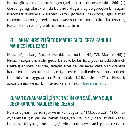
Kamu görevine ait araç ve gereçleri suçta kullanmaMadde 266- (1)
Görevi gereği olarak elinde bulundurduğu araç ve gereçleri bir suçun
işlenmesi sırasında kullanan kamu görevlisi hakkında, ilgili suçun
tanımında kamu görevlisi sıfatı esasen göz önünde bulundurulmamış
ise, verilecek ceza üçte biri oranında artırılır.
KULLANMA HIRSIZLIĞI TCK MADDE SUÇU CEZA KANUNU
MADDESI VE CEZASI
Malvarlığına Karşı SuçlarHırsızlıkKullanma hırsızlığı TCK Madde 146(1)
Hırsızlık suçunun, malın geçici bir süre kullanılıp zilyedine iade edilmek
üzere işlenmesi halinde, şikayet üzerine, verilecek ceza yarı oranına
kadar indirilir.Ancak malın suç işlemek için kullanılmış olması halinde
bu hüküm uygulanmaz.Zorunluluk hâliMadde 147(1) Hırsızlık
suçunun ağır ve acil bir ihtiyacı karşılamak...
+Devamını oku
KUMAR OYNANMASI IÇIN YER VE IMKAN SAĞLAMA SUÇU
CEZA KANUNU MADDESI VE CEZASI
Kumar oynanması için yer ve imkan sağlama[1] Madde 228- (1) Kumar
oynanması için yer ve imkan sağlayan kişi, bir yıldan üç yıla kadar
hapis ve iki yüz günden aşağı olmamak üzere adlî para cezası ile