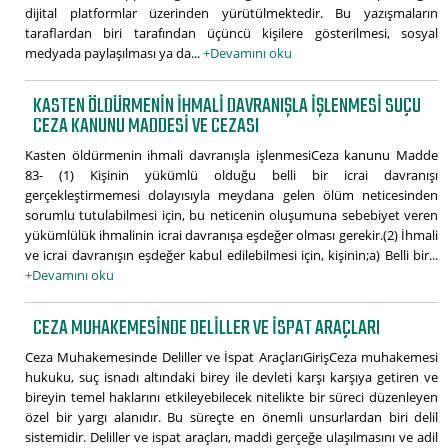
dijital platformlar üzerinden yürütülmektedir. Bu yazışmaların
taraflardan biri tarafından üçüncü kişilere gösterilmesi, sosyal
medyada paylaşılması ya da...
+Devamını oku
KASTEN ÖLDÜRMENIN IHMALI DAVRANIŞLA IŞLENMESI SUÇU
CEZA KANUNU MADDESI VE CEZASI
Kasten öldürmenin ihmali davranışla işlenmesiCeza kanunu Madde
83- (1) Kişinin yükümlü olduğu belli bir icrai davranışı
gerçekleştirmemesi dolayısıyla meydana gelen ölüm neticesinden
sorumlu tutulabilmesi için, bu neticenin oluşumuna sebebiyet veren
yükümlülük ihmalinin icrai davranışa eşdeğer olması gerekir.(2) İhmali
ve icrai davranışın eşdeğer kabul edilebilmesi için, kişinin;a) Belli bir...
+Devamını oku
CEZA MUHAKEMESINDE DELILLER VE İSPAT ARAÇLARI
Ceza Muhakemesinde Deliller ve İspat AraçlarıGirişCeza muhakemesi
hukuku, suç isnadı altındaki birey ile devleti karşı karşıya getiren ve
bireyin temel haklarını etkileyebilecek nitelikte bir süreci düzenleyen
özel bir yargı alanıdır. Bu süreçte en önemli unsurlardan biri delil
sistemidir. Deliller ve ispat araçları, maddi gerçeğe ulaşılmasını ve adil