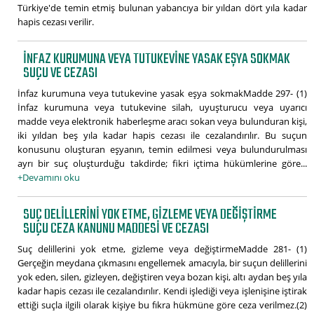
Türkiye'de temin etmiş bulunan yabancıya bir yıldan dört yıla kadar
hapis cezası verilir.
İNFAZ KURUMUNA VEYA TUTUKEVINE YASAK EŞYA SOKMAK
SUÇU VE CEZASI
İnfaz kurumuna veya tutukevine yasak eşya sokmakMadde 297- (1)
İnfaz kurumuna veya tutukevine silah, uyuşturucu veya uyarıcı
madde veya elektronik haberleşme aracı sokan veya bulunduran kişi,
iki yıldan beş yıla kadar hapis cezası ile cezalandırılır. Bu suçun
konusunu oluşturan eşyanın, temin edilmesi veya bulundurulması
ayrı bir suç oluşturduğu takdirde; fikri içtima hükümlerine göre...
+Devamını oku
SUÇ DELILLERINI YOK ETME, GIZLEME VEYA DEĞIŞTIRME
SUÇU CEZA KANUNU MADDESI VE CEZASI
Suç delillerini yok etme, gizleme veya değiştirmeMadde 281- (1)
Gerçeğin meydana çıkmasını engellemek amacıyla, bir suçun delillerini
yok eden, silen, gizleyen, değiştiren veya bozan kişi, altı aydan beş yıla
kadar hapis cezası ile cezalandırılır. Kendi işlediği veya işlenişine iştirak
ettiği suçla ilgili olarak kişiye bu fıkra hükmüne göre ceza verilmez.(2)