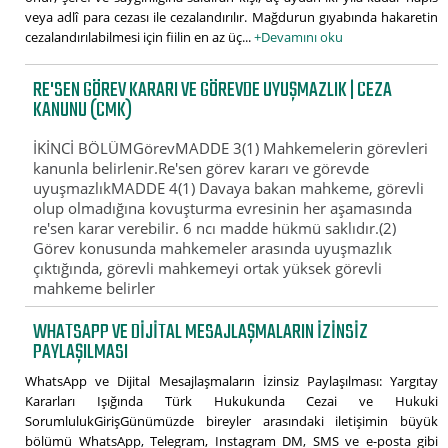
veya adlî para cezası ile cezalandırılır. Mağdurun gıyabında hakaretin
cezalandırılabilmesi için fiilin en az üç...
+Devamını oku
RE'SEN GÖREV KARARI VE GÖREVDE UYUŞMAZLIK | CEZA
KANUNU (CMK)
İKİNCİ BÖLÜMGörevMADDE 3(1) Mahkemelerin görevleri
kanunla belirlenir.Re'sen görev kararı ve görevde
uyuşmazlıkMADDE 4(1) Davaya bakan mahkeme, görevli
olup olmadığına kovuşturma evresinin her aşamasında
re'sen karar verebilir. 6 ncı madde hükmü saklıdır.(2)
Görev konusunda mahkemeler arasında uyuşmazlık
çıktığında, görevli mahkemeyi ortak yüksek görevli
mahkeme belirler
WHATSAPP VE DIJITAL MESAJLAŞMALARIN İZINSIZ
PAYLAŞILMASI
WhatsApp ve Dijital Mesajlaşmaların İzinsiz Paylaşılması: Yargıtay
Kararları Işığında Türk Hukukunda Cezai ve Hukuki
SorumlulukGirişGünümüzde bireyler arasındaki iletişimin büyük
bölümü WhatsApp, Telegram, Instagram DM, SMS ve e-posta gibi