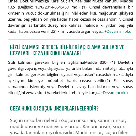
Cinsel Dokunulmazlığa Karşı SuçlarCinsel saldırıCeza kanunu Madde
102- (Değişik: 18/6/2014-6545/58 md.) (1) Cinsel davranışlarla bir
kimsenin vücut dokunulmazlığını ihlâl eden kişi, mağdurun şikâyeti
üzerine, beş yıldan on yıla kadar hapis cezası ile cezalandırılır. Cinsel
davranışın sarkıntılık düzeyinde kalması hâlinde iki yıldan beş yıla
kadar hapis cezası verilir.(2) Fiilin vücuda organ veya...
+Devamını oku
GIZLI KALMASI GEREKEN BILGILERI AÇIKLAMA SUÇLARI VE
CEZALARI | CEZA HUKUKU DAVALARI
Gizli kalması gereken bilgileri açıklamaMadde 330- (1) Devletin
güvenliği veya iç veya dış siyasal yararları bakımından niteliği itibarıyla
gizli kalması gereken bilgileri siyasal veya askerî casusluk maksadıyla
açıklayan kimseye müebbet hapis cezası verilir.(2) Fiil, savaş
zamanında işlenmiş veya Devletin savaş hazırlıklarını veya savaş
etkinliğini veya askerî hareketlerini tehlikeyle karşı...
+Devamını oku
CEZA HUKUKU SUÇUN UNSURLARI NELERDIR?
Suçun unsurları nelerdir?Suçun unsurları, kanuni unsur,
maddi unsur ve manevi unsurdur. Kanuni unsur, suçun
yasada tanımlanmış olmasıdır. Maddi unsur, suçun fiilen