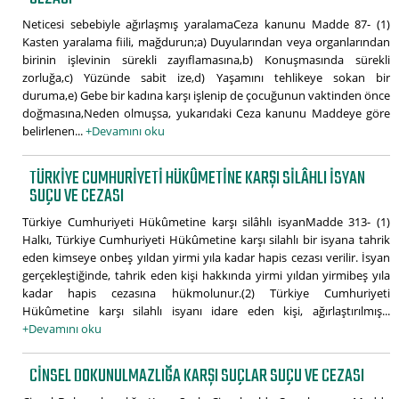
Neticesi sebebiyle ağırlaşmış yaralamaCeza kanunu Madde 87- (1)
Kasten yaralama fiili, mağdurun;a) Duyularından veya organlarından
birinin işlevinin sürekli zayıflamasına,b) Konuşmasında sürekli
zorluğa,c) Yüzünde sabit ize,d) Yaşamını tehlikeye sokan bir
duruma,e) Gebe bir kadına karşı işlenip de çocuğunun vaktinden önce
doğmasına,Neden olmuşsa, yukarıdaki Ceza kanunu Maddeye göre
belirlenen...
+Devamını oku
TÜRKIYE CUMHURIYETI HÜKÛMETINE KARŞI SILÂHLI ISYAN
SUÇU VE CEZASI
Türkiye Cumhuriyeti Hükûmetine karşı silâhlı isyanMadde 313- (1)
Halkı, Türkiye Cumhuriyeti Hükûmetine karşı silahlı bir isyana tahrik
eden kimseye onbeş yıldan yirmi yıla kadar hapis cezası verilir. İsyan
gerçekleştiğinde, tahrik eden kişi hakkında yirmi yıldan yirmibeş yıla
kadar hapis cezasına hükmolunur.(2) Türkiye Cumhuriyeti
Hükûmetine karşı silahlı isyanı idare eden kişi, ağırlaştırılmış...
+Devamını oku
CINSEL DOKUNULMAZLIĞA KARŞI SUÇLAR SUÇU VE CEZASI