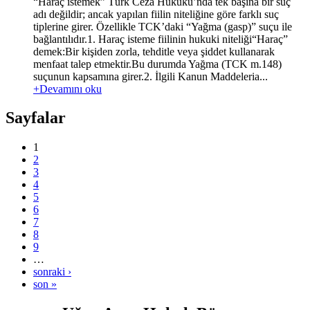
“Haraç istemek” Türk Ceza Hukuku’nda tek başına bir suç
adı değildir; ancak yapılan fiilin niteliğine göre farklı suç
tiplerine girer. Özellikle TCK’daki “Yağma (gasp)” suçu ile
bağlantılıdır.1. Haraç isteme fiilinin hukuki niteliği“Haraç”
demek:Bir kişiden zorla, tehditle veya şiddet kullanarak
menfaat talep etmektir.Bu durumda Yağma (TCK m.148)
suçunun kapsamına girer.2. İlgili Kanun Maddeleria...
+Devamını oku
Sayfalar
1
2
3
4
5
6
7
8
9
…
sonraki ›
son »