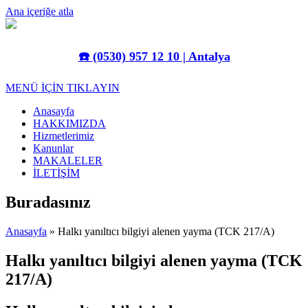
Ana içeriğe atla
☎️
(0530) 957 12 10 | Antalya
MENÜ İÇİN TIKLAYIN
Anasayfa
HAKKIMIZDA
Hizmetlerimiz
Kanunlar
MAKALELER
İLETİŞİM
Buradasınız
Anasayfa
» Halkı yanıltıcı bilgiyi alenen yayma (TCK 217/A)
Halkı yanıltıcı bilgiyi alenen yayma (TCK
217/A)