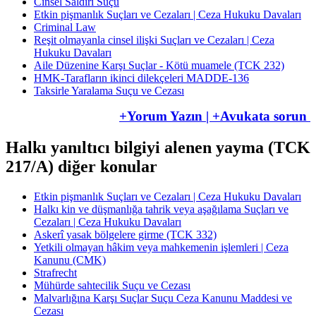
Cinsel Saldırı Suçu
Etkin pişmanlık Suçları ve Cezaları | Ceza Hukuku Davaları
Criminal Law
Reşit olmayanla cinsel ilişki Suçları ve Cezaları | Ceza
Hukuku Davaları
Aile Düzenine Karşı Suçlar - Kötü muamele (TCK 232)
HMK-Tarafların ikinci dilekçeleri ​​​​​​​MADDE-136
Taksirle Yaralama Suçu ve Cezası
+Yorum Yazın | +Avukata sorun
Halkı yanıltıcı bilgiyi alenen yayma (TCK
217/A) diğer konular
Etkin pişmanlık Suçları ve Cezaları | Ceza Hukuku Davaları
Halkı kin ve düşmanlığa tahrik veya aşağılama Suçları ve
Cezaları | Ceza Hukuku Davaları
Askerî yasak bölgelere girme (TCK 332)
Yetkili olmayan hâkim veya mahkemenin işlemleri | Ceza
Kanunu (CMK)
Strafrecht
Mühürde sahtecilik Suçu ve Cezası
Malvarlığına Karşı Suçlar Suçu Ceza Kanunu Maddesi ve
Cezası