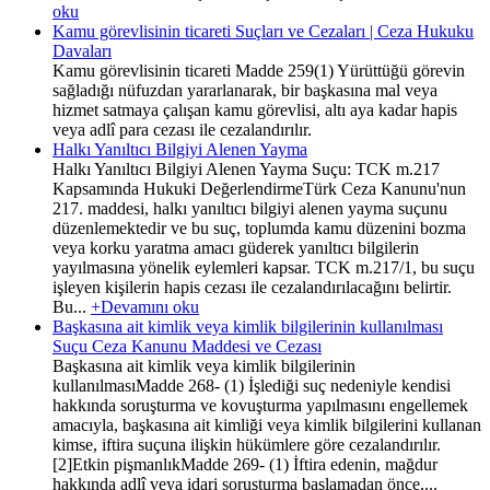
oku
Kamu görevlisinin ticareti Suçları ve Cezaları | Ceza Hukuku
Davaları
Kamu görevlisinin ticareti Madde 259(1) Yürüttüğü görevin
sağladığı nüfuzdan yararlanarak, bir başkasına mal veya
hizmet satmaya çalışan kamu görevlisi, altı aya kadar hapis
veya adlî para cezası ile cezalandırılır.
Halkı Yanıltıcı Bilgiyi Alenen Yayma
Halkı Yanıltıcı Bilgiyi Alenen Yayma Suçu: TCK m.217
Kapsamında Hukuki DeğerlendirmeTürk Ceza Kanunu'nun
217. maddesi, halkı yanıltıcı bilgiyi alenen yayma suçunu
düzenlemektedir ve bu suç, toplumda kamu düzenini bozma
veya korku yaratma amacı güderek yanıltıcı bilgilerin
yayılmasına yönelik eylemleri kapsar. TCK m.217/1, bu suçu
işleyen kişilerin hapis cezası ile cezalandırılacağını belirtir.
Bu...
+Devamını oku
Başkasına ait kimlik veya kimlik bilgilerinin kullanılması
Suçu Ceza Kanunu Maddesi ve Cezası
Başkasına ait kimlik veya kimlik bilgilerinin
kullanılmasıMadde 268- (1) İşlediği suç nedeniyle kendisi
hakkında soruşturma ve kovuşturma yapılmasını engellemek
amacıyla, başkasına ait kimliği veya kimlik bilgilerini kullanan
kimse, iftira suçuna ilişkin hükümlere göre cezalandırılır.
[2]Etkin pişmanlıkMadde 269- (1) İftira edenin, mağdur
hakkında adlî veya idari soruşturma başlamadan önce,...