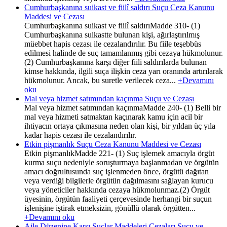
Cumhurbaşkanına suikast ve fiilî saldırı Suçu Ceza Kanunu
Maddesi ve Cezası
Cumhurbaşkanına suikast ve fiilî saldırıMadde 310- (1)
Cumhurbaşkanına suikastte bulunan kişi, ağırlaştırılmış
müebbet hapis cezası ile cezalandırılır. Bu fiile teşebbüs
edilmesi halinde de suç tamamlanmış gibi cezaya hükmolunur.
(2) Cumhurbaşkanına karşı diğer fiili saldırılarda bulunan
kimse hakkında, ilgili suça ilişkin ceza yarı oranında artırılarak
hükmolunur. Ancak, bu suretle verilecek ceza...
+Devamını
oku
Mal veya hizmet satımından kaçınma Suçu ve Cezası
Mal veya hizmet satımından kaçınmaMadde 240- (1) Belli bir
mal veya hizmeti satmaktan kaçınarak kamu için acil bir
ihtiyacın ortaya çıkmasına neden olan kişi, bir yıldan üç yıla
kadar hapis cezası ile cezalandırılır.
Etkin pişmanlık Suçu Ceza Kanunu Maddesi ve Cezası
Etkin pişmanlıkMadde 221- (1) Suç işlemek amacıyla örgüt
kurma suçu nedeniyle soruşturmaya başlanmadan ve örgütün
amacı doğrultusunda suç işlenmeden önce, örgütü dağıtan
veya verdiği bilgilerle örgütün dağılmasını sağlayan kurucu
veya yöneticiler hakkında cezaya hükmolunmaz.(2) Örgüt
üyesinin, örgütün faaliyeti çerçevesinde herhangi bir suçun
işlenişine iştirak etmeksizin, gönüllü olarak örgütten...
+Devamını oku
Aile Düzenine Karşı Suçlar Maddeleri Cezaları Suçu ve