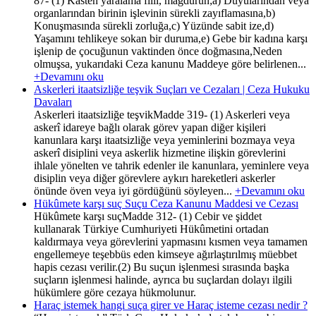
87- (1) Kasten yaralama fiili, mağdurun;a) Duyularından veya
organlarından birinin işlevinin sürekli zayıflamasına,b)
Konuşmasında sürekli zorluğa,c) Yüzünde sabit ize,d)
Yaşamını tehlikeye sokan bir duruma,e) Gebe bir kadına karşı
işlenip de çocuğunun vaktinden önce doğmasına,Neden
olmuşsa, yukarıdaki Ceza kanunu Maddeye göre belirlenen...
+Devamını oku
Askerleri itaatsizliğe teşvik Suçları ve Cezaları | Ceza Hukuku
Davaları
Askerleri itaatsizliğe teşvikMadde 319- (1) Askerleri veya
askerî idareye bağlı olarak görev yapan diğer kişileri
kanunlara karşı itaatsizliğe veya yeminlerini bozmaya veya
askerî disiplini veya askerlik hizmetine ilişkin görevlerini
ihlale yönelten ve tahrik edenler ile kanunlara, yeminlere veya
disiplin veya diğer görevlere aykırı hareketleri askerler
önünde öven veya iyi gördüğünü söyleyen...
+Devamını oku
Hükûmete karşı suç Suçu Ceza Kanunu Maddesi ve Cezası
Hükûmete karşı suçMadde 312- (1) Cebir ve şiddet
kullanarak Türkiye Cumhuriyeti Hükûmetini ortadan
kaldırmaya veya görevlerini yapmasını kısmen veya tamamen
engellemeye teşebbüs eden kimseye ağırlaştırılmış müebbet
hapis cezası verilir.(2) Bu suçun işlenmesi sırasında başka
suçların işlenmesi halinde, ayrıca bu suçlardan dolayı ilgili
hükümlere göre cezaya hükmolunur.
Haraç istemek hangi suça girer ve Haraç isteme cezası nedir ?