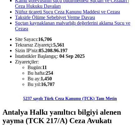
Kamu görevlisinin suçu bildirmemesi Suçları ve Cezaları |
Ceza Hukuku Davaları
Nüfuz ticareti Suçu Ceza Kanunu Maddesi ve Cezası
Taksirle Ölüme Sebebiyet Verme Davası
Suçtan kaynaklanan malvarlığı değerlerini aklama Suçu ve
Cezası
Site Sayacı:
16,706
Tekrarsız Ziyaretçi:
5,561
Sizin IP'niz:
85.208.96.197
İstatistikler Başlangıç:
04 Sep 2025
Ziyaretçiler:
Bugün:
11
Bu hafta:
254
Bu ay:
1,450
Bu yıl:
16,707
5237 sayılı Türk Ceza Kanunu (TCK) Tam Metin
Antalya Halkı yanıltıcı bilgiyi alenen
yayma (TCK 217/A) Ceza Avukatı