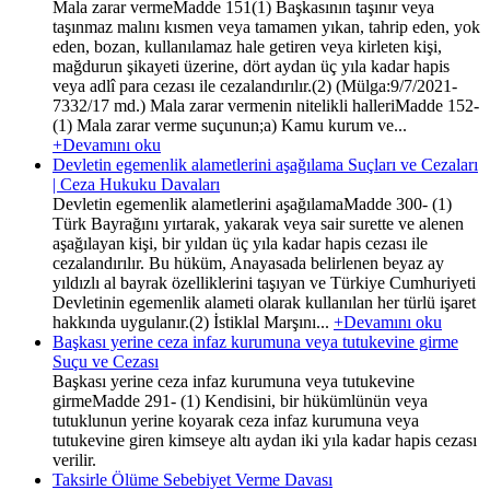
Mala zarar vermeMadde 151(1) Başkasının taşınır veya
taşınmaz malını kısmen veya tamamen yıkan, tahrip eden, yok
eden, bozan, kullanılamaz hale getiren veya kirleten kişi,
mağdurun şikayeti üzerine, dört aydan üç yıla kadar hapis
veya adlî para cezası ile cezalandırılır.(2) (Mülga:9/7/2021-
7332/17 md.) Mala zarar vermenin nitelikli halleriMadde 152-
(1) Mala zarar verme suçunun;a) Kamu kurum ve...
+Devamını oku
Devletin egemenlik alametlerini aşağılama Suçları ve Cezaları
| Ceza Hukuku Davaları
Devletin egemenlik alametlerini aşağılamaMadde 300- (1)
Türk Bayrağını yırtarak, yakarak veya sair surette ve alenen
aşağılayan kişi, bir yıldan üç yıla kadar hapis cezası ile
cezalandırılır. Bu hüküm, Anayasada belirlenen beyaz ay
yıldızlı al bayrak özelliklerini taşıyan ve Türkiye Cumhuriyeti
Devletinin egemenlik alameti olarak kullanılan her türlü işaret
hakkında uygulanır.(2) İstiklal Marşını...
+Devamını oku
Başkası yerine ceza infaz kurumuna veya tutukevine girme
Suçu ve Cezası
Başkası yerine ceza infaz kurumuna veya tutukevine
girmeMadde 291- (1) Kendisini, bir hükümlünün veya
tutuklunun yerine koyarak ceza infaz kurumuna veya
tutukevine giren kimseye altı aydan iki yıla kadar hapis cezası
verilir.
Taksirle Ölüme Sebebiyet Verme Davası