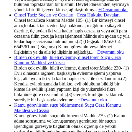
bulunan topraklardan bir kısmını Devlet idaresinden ayırmaya
yönelik bir fiil işleyen kimse, ağırlaştırılmış...
+Devamını oku
Cinsel Taciz Suçları ve Cezaları | Ceza Hukuku Davaları
Cinsel tacizCeza kanunu Madde 105- (1) Bir kimseyi cinsel
amaçlı olarak taciz eden kişi hakkında, mağdurun şikayeti
üzerine, üç aydan iki yıla kadar hapis cezasına veya adlî para
cezasına fiilin çocuğa karşı işlenmesi hâlinde altı aydan üç yıla
kadar hapis cezasına hükmolunur.(2) (Değişik: 18/6/2014-
6545/61 md.) Suçun;a) Kamu görevinin veya hizmet
ilişkisinin ya da aile içi ilişkinin sağladığı...
+Devamını oku
Birden çok evlilik, hileli evlenme, dinsel tören Suçu Ceza
Kanunu Maddesi ve Cezası
Birden çok evlilik, hileli evlenme, dinsel törenMadde 230- (1)
Evli olmasına rağmen, başkasıyla evlenme işlemi yaptıran
kişi, altı aydan iki yıla kadar hapis cezası ile cezalandırılır.(2)
Kendisi evli olmamakla birlikte, evli olduğunu bildiği bir
kimse ile evlilik işlemi yaptıran kişi de yukarıdaki fıkra
hükmüne göre cezalandırılır.(3) Gerçek kimliğini saklamak
suretiyle bir başkasıyla evlenme...
+Devamını oku
Kamu görevlisinin suçu bildirmemesi Suçu Ceza Kanunu
Maddesi ve Cezası
Kamu görevlisinin suçu bildirmemesiMadde 279- (1) Kamu
adına soruşturma ve kovuşturmayı gerektiren bir suçun
işlendiğini göreviyle bağlantılı olarak öğrenip de yetkili
makamlara bildirimde bulunmayı ihmal eden veya bu hususta