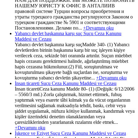
НАМ ДЛЯ ПОДДЕРЖКИ. ВЫ МОЖЕТЕ ПОЗВОНИТЬ
НАШЕМУ ЮРИСТУ К ОФИС В АНТАЛИИВ
правовой системе Турции вопросы приобретения и
утраты турецкого гражданства регулируются Законом о
турецком гражданстве № 5901 и соответствующими
Постановлениями. Делами по...
+Devamını oku
Yabancı devlet başkanına karşı suç Suçu Ceza Kanunu
Maddesi ve Cezası
Yabancı devlet başkanına karşı suçMadde 340- (1) Yabancı
devletlerden birinin başkanına karşı bir suç işleyen kişiye
verilecek ceza, sekizde biri oranında artırılır. Suçun müebbet
hapis cezasını gerektirmesi halinde, ağırlaştırılmış müebbet
hapis cezasına hükmolunur.(2) Fiil, soruşturulması ve
kovuşturulması şikayete bağlı suçlardan ise, soruşturma ve
kovuşturma yabancı devletin şikayetine...
+Devamını oku
İnsan ticareti Suçu Ceza Kanunu Maddesi ve Cezası
İnsan ticaretiCeza kanunu Madde 80- (1) (Değişik: 6/12/2006
– 5560/3 md.) Zorla çalıştırmak, hizmet ettirmek, fuhuş
yaptırmak veya esarete tâbi kılmak ya da vücut organlarının
verilmesini sağlamak maksadıyla tehdit, baskı, cebir veya
şiddet uygulamak, nüfuzu kötüye kullanmak, kandırmak veya
kişiler üzerindeki denetim olanaklarından veya
çaresizliklerinden yararlanarak rızalarını elde etmek...
+Devamını oku
İşkence ve Eziyet Suçu Ceza Kanunu Maddesi ve Cezası