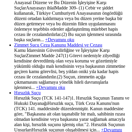
Anayasal Düzene ve Bu Düzenin İşleyişine Karşı
SuçlarAnayasayı ihlalMadde 309- (1) Cebir ve şiddet
kullanarak, Türkiye Cumhuriyeti Anayasasının öngördüğü
düzeni ortadan kaldırmaya veya bu düzen yerine başka bir
düzen getirmeye veya bu düzenin fiilen uygulanmasını
önlemeye teşebbüs edenler ağırlaştırılmış müebbet hapis
cezası ile cezalandırılırlar.(2) Bu suçun işlenmesi sırasında
başka suçların...
+Devamını oku
Zimmet Suçu Ceza Kanunu Maddesi ve Cezası
Kamu İdaresinin Güvenilirliğine ve İşleyişine Karşı
SuçlarZimmet Madde 247(1) Görevi nedeniyle zilyedliği
kendisine devredilmiş olan veya koruma ve gözetimiyle
yükümlü olduğu malı kendisinin veya başkasının zimmetine
geçiren kamu görevlisi, beş yıldan oniki yıla kadar hapis
cezası ile cezalandırılır.(2) Suçun, zimmetin açığa
çıkmamasını sağlamaya yönelik hileli davranışlarla
işlenmesi...
+Devamını oku
Hırsızlık Suçu
Hırsızlık Suçu (TCK 141-147)1. Hırsızlık Suçunun Tanımı ve
Hukuki DayanağıHırsızlık suçu, Türk Ceza Kanunu'nun
(TCK) 141. maddesinde düzenlenmiştir. Kanun maddesine
göre, "Başkasına ait olan taşınabilir bir malı, sahibinin rızası
olmadan kendisine veya başkasına yarar sağlamak amacıyla
alan kişi, hırsızlık suçunu işlemiş olur."2. Hırsızlık Suçunun
UnsurlarıHırsızlık suçunun oluşabilmesi için...
+Devamını