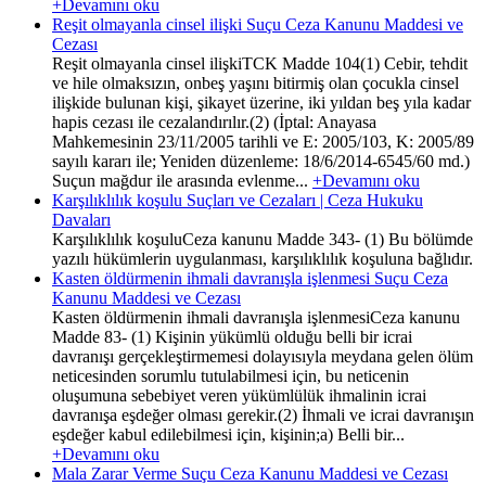
+Devamını oku
Reşit olmayanla cinsel ilişki Suçu Ceza Kanunu Maddesi ve
Cezası
Reşit olmayanla cinsel ilişkiTCK Madde 104(1) Cebir, tehdit
ve hile olmaksızın, onbeş yaşını bitirmiş olan çocukla cinsel
ilişkide bulunan kişi, şikayet üzerine, iki yıldan beş yıla kadar
hapis cezası ile cezalandırılır.(2) (İptal: Anayasa
Mahkemesinin 23/11/2005 tarihli ve E: 2005/103, K: 2005/89
sayılı kararı ile; Yeniden düzenleme: 18/6/2014-6545/60 md.)
Suçun mağdur ile arasında evlenme...
+Devamını oku
Karşılıklılık koşulu Suçları ve Cezaları | Ceza Hukuku
Davaları
Karşılıklılık koşuluCeza kanunu Madde 343- (1) Bu bölümde
yazılı hükümlerin uygulanması, karşılıklılık koşuluna bağlıdır.
Kasten öldürmenin ihmali davranışla işlenmesi Suçu Ceza
Kanunu Maddesi ve Cezası
Kasten öldürmenin ihmali davranışla işlenmesiCeza kanunu
Madde 83- (1) Kişinin yükümlü olduğu belli bir icrai
davranışı gerçekleştirmemesi dolayısıyla meydana gelen ölüm
neticesinden sorumlu tutulabilmesi için, bu neticenin
oluşumuna sebebiyet veren yükümlülük ihmalinin icrai
davranışa eşdeğer olması gerekir.(2) İhmali ve icrai davranışın
eşdeğer kabul edilebilmesi için, kişinin;a) Belli bir...
+Devamını oku
Mala Zarar Verme Suçu Ceza Kanunu Maddesi ve Cezası