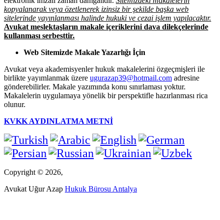
elektronik imzalı zaman damgalıdır.
Sitemizdeki makalelerin
kopyalanarak veya özetlenerek izinsiz bir şekilde başka web
sitelerinde yayınlanması halinde hukuki ve cezai işlem yapılacaktır.
Avukat meslektaşların makale içeriklerini dava dilekçelerinde
kullanması serbesttir.
Web Sitemizde Makale Yazarlığı İçin
Avukat veya akademisyenler hukuk makalelerini özgeçmişleri ile
birlikte yayımlanmak üzere
ugurazap39@hotmail.com
adresine
gönderebilirler. Makale yazımında konu sınırlaması yoktur.
Makalelerin uygulamaya yönelik bir perspektifle hazırlanması rica
olunur.
KVKK AYDINLATMA METNİ
Copyright © 2026,
Avukat Uğur Azap
Hukuk Bürosu Antalya