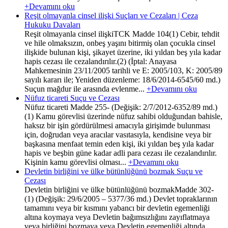
+Devamını oku
Reşit olmayanla cinsel ilişki Suçları ve Cezaları | Ceza
Hukuku Davaları
Reşit olmayanla cinsel ilişkiTCK Madde 104(1) Cebir, tehdit
ve hile olmaksızın, onbeş yaşını bitirmiş olan çocukla cinsel
ilişkide bulunan kişi, şikayet üzerine, iki yıldan beş yıla kadar
hapis cezası ile cezalandırılır.(2) (İptal: Anayasa
Mahkemesinin 23/11/2005 tarihli ve E: 2005/103, K: 2005/89
sayılı kararı ile; Yeniden düzenleme: 18/6/2014-6545/60 md.)
Suçun mağdur ile arasında evlenme...
+Devamını oku
Nüfuz ticareti Suçu ve Cezası
Nüfuz ticareti Madde 255- (Değişik: 2/7/2012-6352/89 md.)
(1) Kamu görevlisi üzerinde nüfuz sahibi olduğundan bahisle,
haksız bir işin gördürülmesi amacıyla girişimde bulunması
için, doğrudan veya aracılar vasıtasıyla, kendisine veya bir
başkasına menfaat temin eden kişi, iki yıldan beş yıla kadar
hapis ve beşbin güne kadar adli para cezası ile cezalandırılır.
Kişinin kamu görevlisi olması...
+Devamını oku
Devletin birliğini ve ülke bütünlüğünü bozmak Suçu ve
Cezası
Devletin birliğini ve ülke bütünlüğünü bozmakMadde 302-
(1) (Değişik: 29/6/2005 – 5377/36 md.) Devlet topraklarının
tamamını veya bir kısmını yabancı bir devletin egemenliği
altına koymaya veya Devletin bağımsızlığını zayıflatmaya
veya birliğini bozmaya veya Devletin egemenliği altında