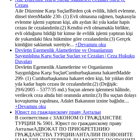
Cezası
Aile Düzenine Karşı SuçlarBirden çok evlilik, hileli evlenme,
dinsel törenMadde 230- (1) Evli olmasına rağmen, başkasıyla
evlenme işlemi yaptıran kişi, altı aydan iki yıla kadar hapis
cezası ile cezalandırılır.(2) Kendisi evli olmamakla birlikte,
evli olduğunu bildiği bir kimse ile evlilik işlemi yaptıran kişi
de yukarıdaki fıkra hükmüne göre cezalandırılır.(3) Gerçek
kimliğini saklamak suretiyle...
+Devamını oku
Devletin Egemenlik Alametlerine ve Organlarının
Saygınlığına Karşı Suçlar Suçları ve Cezaları | Ceza Hukuku
Davaları
Devletin Egemenlik Alametlerine ve Organlarının
Saygınlığına Karşı SuçlarCumhurbaşkanına hakaretMadde
299- (1) Cumhurbaşkanına hakaret eden kişi, bir yıldan dört
yıla kadar hapis cezası ile cezalandırılır.(2) (Değişik:
29/6/2005 – 5377/35 md.) Suçun alenen işlenmesi hâlinde,
verilecek ceza altıda biri oranında artırılır.(3) Bu suçtan dolayı
kovuşturma yapılması, Adalet Bakanının iznine bağlıdır....
+Devamını oku
Юрист по гражданскому праву Антальи
В соответствии с ЗАКОНОМ О ГРАЖДАНСТВЕ
ТУРЦИИ № 5901. Юрист по гражданскому праву
АнтальиАДВОКАТ ПО ПРИОБРЕТЕНИЮ
ГРАЖДАНСТВА ТУРЦИИ/АНТАЛИИ ПОЗВОНИТЕ