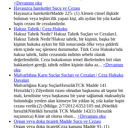
+Devamını oku
Hayasızca hareketler Suçu ve Cezası
Hayasızca hareketlerMadde 225- (1) Alenen cinsel ilişkide
bulunan veya teşhircilik yapan kişi, altı aydan bir yıla kadar
hapis cezası ile cezalandırılır.
Haksız Tahrik | Ceza Hukuku
Haksız Tahrik Nedir? Haksız Tahrik Suçları ve Cezaları1.
Haksız Tahrik Nedir?Haksız tahrik, bir kişinin, başka bir
kişinin hukuka aykırı bir fiili sonucunda öfke veya şiddetli
elem içinde suç işlemesi durumudur. Türk Ceza Hukuku'nda
haksız tahrik, failin cezasında indirim sebebi olarak
değerlendirilir. Ceza hukukunun temel ilkelerinden biri olan
hakkaniyet gereği, tahrik edilen kişinin daha az...
+Devamını
oku
Malvarlığına Karşı Suçlar Suçları ve Cezaları | Ceza Hukuku
Davaları
Malvarlığına Karşı SuçlarHırsızlıkTCK Madde 141
Hırsızlık(1) Zilyedinin rızası olmadan başkasına ait taşınır bir
malı, kendisine veya başkasına bir yarar sağlamak maksadıyla
bulunduğu yerden alan kimseye bir yıldan üç yıla kadar hapis
cezası verilir.(2) (Mülga: 2/7/2012-6352/105 md.)Nitelikli
hırsızlıkNitelikli hırsızlık TCK Madde 142(1) Hırsızlık
suçunun;a) Kime ait olursa olsun...
+Devamını oku
Organ veya doku ticareti Madde Suçu ve Cezası
Organ veya doku ticaretiCeza kanunu Madde 91- (1)