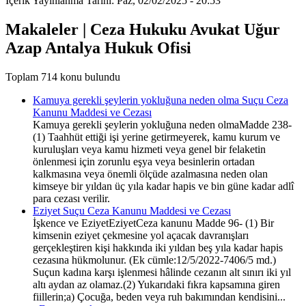
İçerik Yayınlanma Tarihi: Paz, 02/02/2025 - 20:53
Makaleler | Ceza Hukuku Avukat Uğur
Azap Antalya Hukuk Ofisi
Toplam 714 konu bulundu
Kamuya gerekli şeylerin yokluğuna neden olma Suçu Ceza
Kanunu Maddesi ve Cezası
Kamuya gerekli şeylerin yokluğuna neden olmaMadde 238-
(1) Taahhüt ettiği işi yerine getirmeyerek, kamu kurum ve
kuruluşları veya kamu hizmeti veya genel bir felaketin
önlenmesi için zorunlu eşya veya besinlerin ortadan
kalkmasına veya önemli ölçüde azalmasına neden olan
kimseye bir yıldan üç yıla kadar hapis ve bin güne kadar adlî
para cezası verilir.
Eziyet Suçu Ceza Kanunu Maddesi ve Cezası
İşkence ve EziyetEziyetCeza kanunu Madde 96- (1) Bir
kimsenin eziyet çekmesine yol açacak davranışları
gerçekleştiren kişi hakkında iki yıldan beş yıla kadar hapis
cezasına hükmolunur. (Ek cümle:12/5/2022-7406/5 md.)
Suçun kadına karşı işlenmesi hâlinde cezanın alt sınırı iki yıl
altı aydan az olamaz.(2) Yukarıdaki fıkra kapsamına giren
fiillerin;a) Çocuğa, beden veya ruh bakımından kendisini...