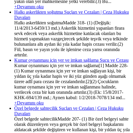
yakın olan yer mahkemesine yetki verebilir.(3) Bu...
+Devamını oku
Halkı askerlikten soğutma Suçları ve Cezaları | Ceza Hukuku
Davaları
Halkı askerlikten soğutmaMadde 318- (1) (Değişik:
11/4/2013-6459/13 md.) Askerlik hizmetini yapanları firara
sevk edecek veya askerlik hizmetine katılacak olanları bu
hizmeti yapmaktan vazgeçirecek şekilde teşvik veya telkinde
bulunanlara altı aydan iki yıla kadar hapis cezası verilir.(2)
Fiil, basın ve yayın yolu ile işlenirse ceza yarısı oranında
artırılır.
Kumar oynanması için yer ve imkan sağlama Suçu ve Cezası
Kumar oynanması için yer ve imkan sağlama[1] Madde 228-
(1) Kumar oynanması için yer ve imkan sağlayan kişi, bir
yıldan üç yıla kadar hapis ve iki yüz günden aşağı olmamak
üzere adlî para cezası ile cezalandırılır.[2](2) Çocukların
kumar oynaması için yer ve imkan sağlanması halinde,
verilecek ceza bir katı oranında artırılır.(3) (Ek: 15/8/2017-
KHK-694/139 md.; Aynen kabul: 1/2/2018-7078/134 md...
+Devamını oku
Özel belgede sahtecilik Suçları ve Cezaları | Ceza Hukuku
Davaları
Özel belgede sahtecilikMadde 207- (1) Bir özel belgeyi sahte
olarak düzenleyen veya gerçek bir özel belgeyi başkalarını
aldatacak şekilde değiştiren ve kullanan kişi, bir yıldan üç yıla