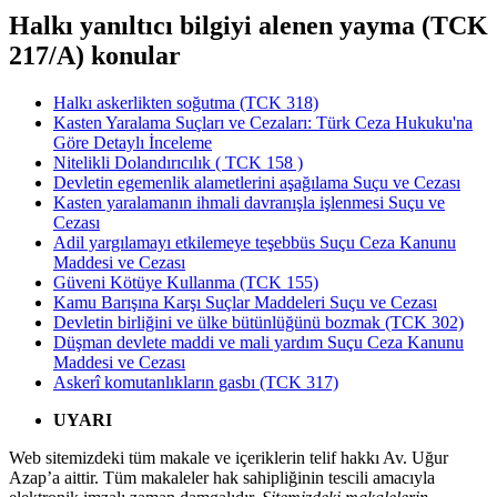
Halkı yanıltıcı bilgiyi alenen yayma (TCK
217/A) konular
Halkı askerlikten soğutma (TCK 318)
Kasten Yaralama Suçları ve Cezaları: Türk Ceza Hukuku'na
Göre Detaylı İnceleme
Nitelikli Dolandırıcılık ( TCK 158 )
Devletin egemenlik alametlerini aşağılama Suçu ve Cezası
Kasten yaralamanın ihmali davranışla işlenmesi Suçu ve
Cezası
Adil yargılamayı etkilemeye teşebbüs Suçu Ceza Kanunu
Maddesi ve Cezası
Güveni Kötüye Kullanma (TCK 155)
Kamu Barışına Karşı Suçlar Maddeleri Suçu ve Cezası
Devletin birliğini ve ülke bütünlüğünü bozmak (TCK 302)
Düşman devlete maddi ve mali yardım Suçu Ceza Kanunu
Maddesi ve Cezası
Askerî komutanlıkların gasbı (TCK 317)
UYARI
Web sitemizdeki tüm makale ve içeriklerin telif hakkı Av. Uğur
Azap’a aittir. Tüm makaleler hak sahipliğinin tescili amacıyla