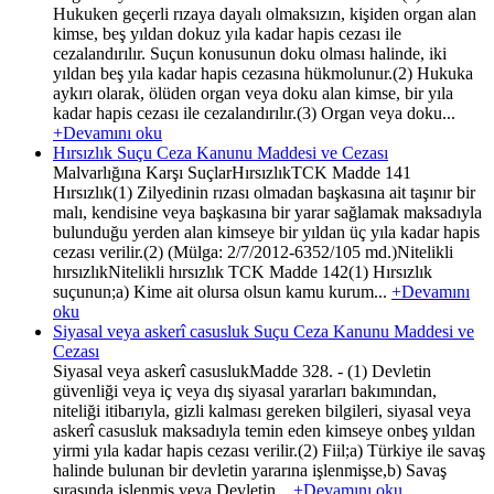
Hukuken geçerli rızaya dayalı olmaksızın, kişiden organ alan
kimse, beş yıldan dokuz yıla kadar hapis cezası ile
cezalandırılır. Suçun konusunun doku olması halinde, iki
yıldan beş yıla kadar hapis cezasına hükmolunur.(2) Hukuka
aykırı olarak, ölüden organ veya doku alan kimse, bir yıla
kadar hapis cezası ile cezalandırılır.(3) Organ veya doku...
+Devamını oku
Hırsızlık Suçu Ceza Kanunu Maddesi ve Cezası
Malvarlığına Karşı SuçlarHırsızlıkTCK Madde 141
Hırsızlık(1) Zilyedinin rızası olmadan başkasına ait taşınır bir
malı, kendisine veya başkasına bir yarar sağlamak maksadıyla
bulunduğu yerden alan kimseye bir yıldan üç yıla kadar hapis
cezası verilir.(2) (Mülga: 2/7/2012-6352/105 md.)Nitelikli
hırsızlıkNitelikli hırsızlık TCK Madde 142(1) Hırsızlık
suçunun;a) Kime ait olursa olsun kamu kurum...
+Devamını
oku
Siyasal veya askerî casusluk Suçu Ceza Kanunu Maddesi ve
Cezası
Siyasal veya askerî casuslukMadde 328. - (1) Devletin
güvenliği veya iç veya dış siyasal yararları bakımından,
niteliği itibarıyla, gizli kalması gereken bilgileri, siyasal veya
askerî casusluk maksadıyla temin eden kimseye onbeş yıldan
yirmi yıla kadar hapis cezası verilir.(2) Fiil;a) Türkiye ile savaş
halinde bulunan bir devletin yararına işlenmişse,b) Savaş
sırasında işlenmiş veya Devletin...
+Devamını oku