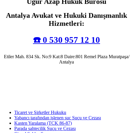
Uğur Azap Hukuk Bürosu
Antalya Avukat ve Hukuki Danışmanlık
Hizmetleri
:
☎️ 0 530 957 12 10
Etiler Mah. 834 Sk. No:9 Kat:8 Daire:801 Remel Plaza Muratpaşa/
Antalya
Antalya Barosu’na kayıtlı olarak mesleki faaliyetlerini sürdürmekte olup, 2022 yılında
Av. Uğur Azap Hukuk Bürosunu kurarak adalete hizmet etmeye devam etmektedir.
Halen, Antalya'da Avukatlık görevini ifa ederek Kamu Hukuku alanında tezli yüksek
lisans çalışmalarını da sürdürmektedir.
Ticaret ve Şirketler Hukuku
Yabancı tarafından işlenen suç Suçu ve Cezası
Kasten Yaralama (TCK 86-87)
Parada sahtecilik Suçu ve Cezası