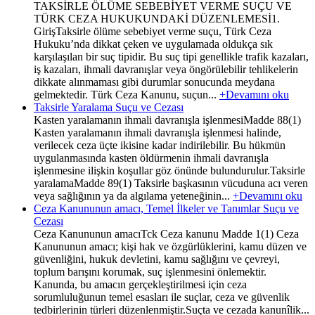
TAKSİRLE ÖLÜME SEBEBİYET VERME SUÇU VE
TÜRK CEZA HUKUKUNDAKİ DÜZENLEMESİ1.
GirişTaksirle ölüme sebebiyet verme suçu, Türk Ceza
Hukuku’nda dikkat çeken ve uygulamada oldukça sık
karşılaşılan bir suç tipidir. Bu suç tipi genellikle trafik kazaları,
iş kazaları, ihmali davranışlar veya öngörülebilir tehlikelerin
dikkate alınmaması gibi durumlar sonucunda meydana
gelmektedir. Türk Ceza Kanunu, suçun...
+Devamını oku
Taksirle Yaralama Suçu ve Cezası
Kasten yaralamanın ihmali davranışla işlenmesiMadde 88(1)
Kasten yaralamanın ihmali davranışla işlenmesi halinde,
verilecek ceza üçte ikisine kadar indirilebilir. Bu hükmün
uygulanmasında kasten öldürmenin ihmali davranışla
işlenmesine ilişkin koşullar göz önünde bulundurulur.Taksirle
yaralamaMadde 89(1) Taksirle başkasının vücuduna acı veren
veya sağlığının ya da algılama yeteneğinin...
+Devamını oku
Ceza Kanununun amacı, Temel İlkeler ve Tanımlar Suçu ve
Cezası
Ceza Kanununun amacıTck Ceza kanunu Madde 1(1) Ceza
Kanununun amacı; kişi hak ve özgürlüklerini, kamu düzen ve
güvenliğini, hukuk devletini, kamu sağlığını ve çevreyi,
toplum barışını korumak, suç işlenmesini önlemektir.
Kanunda, bu amacın gerçekleştirilmesi için ceza
sorumluluğunun temel esasları ile suçlar, ceza ve güvenlik
tedbirlerinin türleri düzenlenmiştir.Suçta ve cezada kanunîlik...