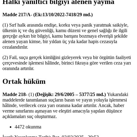
Halkı yanıltıcı bilgiyi alenen yayma
Madde 217/A
-
(Ek:13/10/2022-7418/29 md.)
(1) Sırf halk arasında endişe, korku veya panik yaratmak saikiyle,
ülkenin iç ve dış güvenliği, kamu düzeni ve genel sağlığı ile ilgili
gerçeğe aykırı bir bilgiyi, kamu barışını bozmaya elverişli şekilde
alenen yayan kimse, bir yıldan üç yıla kadar hapis cezasıyla
cezalandırılır.
(2) Fail, suçu gerçek kimliğini gizleyerek veya bir örgütün faaliyeti
çerçevesinde işlemesi hâlinde, birinci fıkraya göre verilen ceza yarı
oranında artırılır.
Ortak hüküm
Madde 218-
(1)
(Değişik: 29/6/2005 – 5377/25 md.)
Yukarıdaki
maddelerde tanımlanan suçların basın ve yayın yoluyla işlenmesi
hâlinde, verilecek ceza yarı oranına kadar artırılır. Ancak, haber
verme sınırlarını aşmayan ve eleştiri amacıyla yapılan düşünce
açıklamaları suç oluşturmaz.
4472 okunma