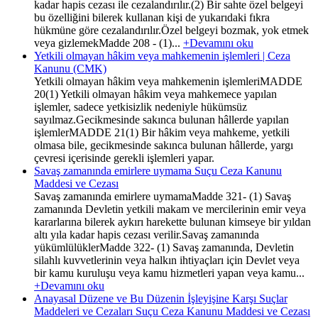
kadar hapis cezası ile cezalandırılır.(2) Bir sahte özel belgeyi
bu özelliğini bilerek kullanan kişi de yukarıdaki fıkra
hükmüne göre cezalandırılır.Özel belgeyi bozmak, yok etmek
veya gizlemekMadde 208 - (1)...
+Devamını oku
Yetkili olmayan hâkim veya mahkemenin işlemleri | Ceza
Kanunu (CMK)
Yetkili olmayan hâkim veya mahkemenin işlemleriMADDE
20(1) Yetkili olmayan hâkim veya mahkemece yapılan
işlemler, sadece yetkisizlik nedeniyle hükümsüz
sayılmaz.Gecikmesinde sakınca bulunan hâllerde yapılan
işlemlerMADDE 21(1) Bir hâkim veya mahkeme, yetkili
olmasa bile, gecikmesinde sakınca bulunan hâllerde, yargı
çevresi içerisinde gerekli işlemleri yapar.
Savaş zamanında emirlere uymama Suçu Ceza Kanunu
Maddesi ve Cezası
Savaş zamanında emirlere uymamaMadde 321- (1) Savaş
zamanında Devletin yetkili makam ve mercilerinin emir veya
kararlarına bilerek aykırı harekette bulunan kimseye bir yıldan
altı yıla kadar hapis cezası verilir.Savaş zamanında
yükümlülüklerMadde 322- (1) Savaş zamanında, Devletin
silahlı kuvvetlerinin veya halkın ihtiyaçları için Devlet veya
bir kamu kuruluşu veya kamu hizmetleri yapan veya kamu...
+Devamını oku
Anayasal Düzene ve Bu Düzenin İşleyişine Karşı Suçlar
Maddeleri ve Cezaları Suçu Ceza Kanunu Maddesi ve Cezası