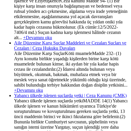
İşkence ve EziyetİşkenceCeza kanunu Madde 94- (1) Bir
kişiye karşı insan onuruyla bağdaşmayan ve bedensel veya
ruhsal yönden acı çekmesine, algılama veya irade yeteneğinin
etkilenmesine, aşağılanmasına yol açacak davranışları
gerçekleştiren kamu görevlisi hakkında üç yıldan oniki yıla
kadar hapis cezasına hükmolunur. (Ek cümle:12/5/2022-
7406/4 md.) Suçun kadına karşı işlenmesi hâlinde cezanın
alt...
+Devamını oku
Aile Düzenine Karşı Suçlar Maddeleri ve Cezaları Suçları ve
Cezaları | Ceza Hukuku Davaları
Aile Düzenine Karşı SuçlarKötü muameleMadde 232- (1)
Aynı konutta birlikte yaşadığı kişilerden birine karşı kötü
muamelede bulunan kimse, iki aydan bir yıla kadar hapis
cezası ile cezalandırılır.(2) İdaresi altında bulunan veya
büyütmek, okutmak, bakmak, muhafaza etmek veya bir
meslek veya sanat öğretmekle yükümlü olduğu kişi üzerinde,
sahibi bulunduğu terbiye hakkından doğan disiplin yetkisini...
+Devamını oku
Yabancı ülkede işlenen suçlarda yetki | Ceza Kanunu (CMK)
Yabancı ülkede işlenen suçlarda yetkiMADDE 14(1) Yabancı
ülkede işlenen ve kanun hükümleri uyarınca Türkiye'de
soruşturulması ve kovuşturulması gereken suçlarda yetki, 13
üncü maddenin birinci ve ikinci fıkralarına göre belirlenir.(2)
Bununla birlikte Cumhuriyet savcısının, şüphelinin veya
sanığın istemi üzerine Yargıtay, suçun işlendiği yere daha