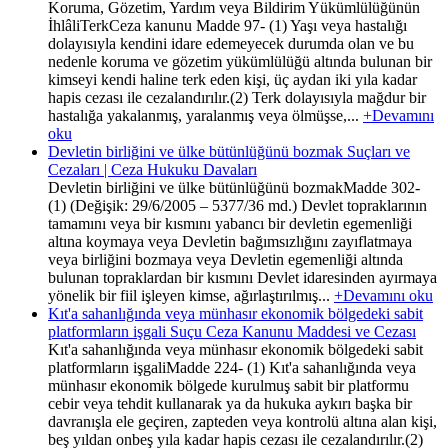
Koruma, Gözetim, Yardım veya Bildirim Yükümlülüğünün
İhlâliTerkCeza kanunu Madde 97- (1) Yaşı veya hastalığı
dolayısıyla kendini idare edemeyecek durumda olan ve bu
nedenle koruma ve gözetim yükümlülüğü altında bulunan bir
kimseyi kendi haline terk eden kişi, üç aydan iki yıla kadar
hapis cezası ile cezalandırılır.(2) Terk dolayısıyla mağdur bir
hastalığa yakalanmış, yaralanmış veya ölmüşse,...
+Devamını
oku
Devletin birliğini ve ülke bütünlüğünü bozmak Suçları ve
Cezaları | Ceza Hukuku Davaları
Devletin birliğini ve ülke bütünlüğünü bozmakMadde 302-
(1) (Değişik: 29/6/2005 – 5377/36 md.) Devlet topraklarının
tamamını veya bir kısmını yabancı bir devletin egemenliği
altına koymaya veya Devletin bağımsızlığını zayıflatmaya
veya birliğini bozmaya veya Devletin egemenliği altında
bulunan topraklardan bir kısmını Devlet idaresinden ayırmaya
yönelik bir fiil işleyen kimse, ağırlaştırılmış...
+Devamını oku
Kıt'a sahanlığında veya münhasır ekonomik bölgedeki sabit
platformların işgali Suçu Ceza Kanunu Maddesi ve Cezası
Kıt'a sahanlığında veya münhasır ekonomik bölgedeki sabit
platformların işgaliMadde 224- (1) Kıt'a sahanlığında veya
münhasır ekonomik bölgede kurulmuş sabit bir platformu
cebir veya tehdit kullanarak ya da hukuka aykırı başka bir
davranışla ele geçiren, zapteden veya kontrolü altına alan kişi,
beş yıldan onbeş yıla kadar hapis cezası ile cezalandırılır.(2)