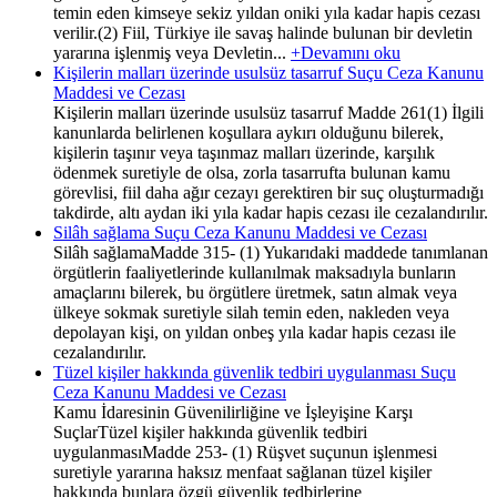
temin eden kimseye sekiz yıldan oniki yıla kadar hapis cezası
verilir.(2) Fiil, Türkiye ile savaş halinde bulunan bir devletin
yararına işlenmiş veya Devletin...
+Devamını oku
Kişilerin malları üzerinde usulsüz tasarruf Suçu Ceza Kanunu
Maddesi ve Cezası
Kişilerin malları üzerinde usulsüz tasarruf Madde 261(1) İlgili
kanunlarda belirlenen koşullara aykırı olduğunu bilerek,
kişilerin taşınır veya taşınmaz malları üzerinde, karşılık
ödenmek suretiyle de olsa, zorla tasarrufta bulunan kamu
görevlisi, fiil daha ağır cezayı gerektiren bir suç oluşturmadığı
takdirde, altı aydan iki yıla kadar hapis cezası ile cezalandırılır.
Silâh sağlama Suçu Ceza Kanunu Maddesi ve Cezası
Silâh sağlamaMadde 315- (1) Yukarıdaki maddede tanımlanan
örgütlerin faaliyetlerinde kullanılmak maksadıyla bunların
amaçlarını bilerek, bu örgütlere üretmek, satın almak veya
ülkeye sokmak suretiyle silah temin eden, nakleden veya
depolayan kişi, on yıldan onbeş yıla kadar hapis cezası ile
cezalandırılır.
Tüzel kişiler hakkında güvenlik tedbiri uygulanması Suçu
Ceza Kanunu Maddesi ve Cezası
Kamu İdaresinin Güvenilirliğine ve İşleyişine Karşı
SuçlarTüzel kişiler hakkında güvenlik tedbiri
uygulanmasıMadde 253- (1) Rüşvet suçunun işlenmesi
suretiyle yararına haksız menfaat sağlanan tüzel kişiler
hakkında bunlara özgü güvenlik tedbirlerine