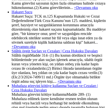
Kamu görevlisi sayısının üçten fazla olmaması halinde cezaya
hükmolunmaz.(2) Kamu görevlilerinin...
+Devamını oku
Hakaret Suçu
Hakaret Suçu: TCK m.125 Kapsamında Hukuki ve Cezai
DeğerlendirmeTürk Ceza Kanunu’nun 125. maddesi, kişilerin
şeref, haysiyet ve saygınlıklarının korunması amacıyla
düzenlenmiş olan hakaret suçunu kapsamaktadır. Bu maddeye
göre, “bir kimseye onur, şeref ve saygınlığını rencide
edebilecek nitelikte somut bir fiil veya olgu isnat eden ya da
sövmek suretiyle kişilik haklarına saldıran kişi” hakaret...
+Devamını oku
Silâhlı örgüt Suçları ve Cezaları | Ceza Hukuku Davaları
Silâhlı örgütMadde 314- (1) Bu kısmın dördüncü ve beşinci
bölümlerinde yer alan suçları işlemek amacıyla, silahlı örgüt
kuran veya yöneten kişi, on yıldan onbeş yıla kadar hapis
cezası ile cezalandırılır.(2) Birinci fıkrada tanımlanan örgüte
üye olanlara, beş yıldan on yıla kadar hapis cezası verilir.(3)
(Ek:2/3/2024-7499/11 md.) Örgüte üye olmamakla birlikte
örgüt adına suç işleyen kişi,...
+Devamını oku
Muhafaza görevini kötüye kullanma Suçları ve Cezaları |
Ceza Hukuku Davaları
Muhafaza görevini kötüye kullanmaMadde 289- (1)
Muhafaza edilmek üzere kendisine resmen teslim olunan
rehinli veya hacizli veya herhangi bir nedenle elkonulmuş
olan mal üzerinde teslim amacı dışında tasarrufta bulunan kişi,