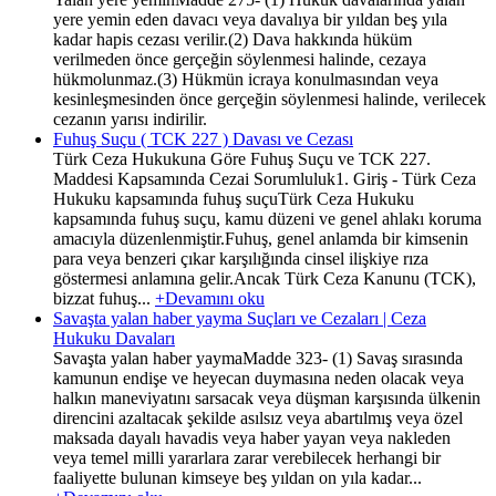
yere yemin eden davacı veya davalıya bir yıldan beş yıla
kadar hapis cezası verilir.(2) Dava hakkında hüküm
verilmeden önce gerçeğin söylenmesi halinde, cezaya
hükmolunmaz.(3) Hükmün icraya konulmasından veya
kesinleşmesinden önce gerçeğin söylenmesi halinde, verilecek
cezanın yarısı indirilir.
Fuhuş Suçu ( TCK 227 ) Davası ve Cezası
Türk Ceza Hukukuna Göre Fuhuş Suçu ve TCK 227.
Maddesi Kapsamında Cezai Sorumluluk1. Giriş - Türk Ceza
Hukuku kapsamında fuhuş suçuTürk Ceza Hukuku
kapsamında fuhuş suçu, kamu düzeni ve genel ahlakı koruma
amacıyla düzenlenmiştir.Fuhuş, genel anlamda bir kimsenin
para veya benzeri çıkar karşılığında cinsel ilişkiye rıza
göstermesi anlamına gelir.Ancak Türk Ceza Kanunu (TCK),
bizzat fuhuş...
+Devamını oku
Savaşta yalan haber yayma Suçları ve Cezaları | Ceza
Hukuku Davaları
Savaşta yalan haber yaymaMadde 323- (1) Savaş sırasında
kamunun endişe ve heyecan duymasına neden olacak veya
halkın maneviyatını sarsacak veya düşman karşısında ülkenin
direncini azaltacak şekilde asılsız veya abartılmış veya özel
maksada dayalı havadis veya haber yayan veya nakleden
veya temel milli yararlara zarar verebilecek herhangi bir
faaliyette bulunan kimseye beş yıldan on yıla kadar...