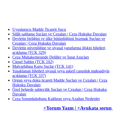
Av. Uğur Azap Hukuk Bürosunu kurarak adalete hizmet etmeye devam etmektedir.
Halen, Antalya'da Avukatlık görevini ifa ederek Kamu Hukuku alanında tezli yüksek
lisans çalışmalarını da sürdürmektedir.
Uyuşturucu Madde Ticareti Suçu
Silâh sağlama Suçları ve Cezaları | Ceza Hukuku Davaları
Devletin birliğini ve ülke bütünlüğünü bozmak Suçları ve
Cezaları | Ceza Hukuku Davaları
Devletin güvenliğine ve siyasal yararlarına ilişkin bilgileri
açıklama (TCK 329)
Ceza Muhakemesinde Deliller ve İspat Araçları
Cinsel Saldırı (TCK 102)
Malvarlığına Karşı Suçlar (TCK 141)
Yasaklanan bilgileri siyasal veya askerî casusluk maksadıyla
açıklama (TCK 337)
Organ veya doku ticareti Madde Suçları ve Cezaları | Ceza
Hukuku Davaları
Özel belgede sahtecilik Suçları ve Cezaları | Ceza Hukuku
Davaları
Ceza Sorumluluğunu Kaldıran veya Azaltan Nedenler
+Yorum Yazın | +Avukata sorun