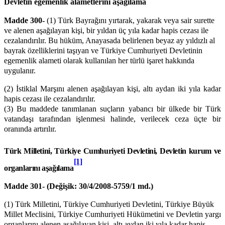
Devletin egemenlik alametlerini aşağılama
Madde 300-
(1) Türk Bayrağını yırtarak, yakarak veya sair surette
ve alenen aşağılayan kişi, bir yıldan üç yıla kadar hapis cezası ile
cezalandırılır. Bu hüküm, Anayasada belirlenen beyaz ay yıldızlı al
bayrak özelliklerini taşıyan ve Türkiye Cumhuriyeti Devletinin
egemenlik alameti olarak kullanılan her türlü işaret hakkında
uygulanır.
(2) İstiklal Marşını alenen aşağılayan kişi, altı aydan iki yıla kadar
hapis cezası ile cezalandırılır.
(3) Bu maddede tanımlanan suçların yabancı bir ülkede bir Türk
vatandaşı tarafından işlenmesi halinde, verilecek ceza üçte bir
oranında artırılır.
Türk Milletini, Türkiye Cumhuriyeti Devletini, Devletin kurum ve
[1]
organlarını aşağılama
Madde 301-
(Değişik: 30/4/2008-5759/1 md.)
(1) Türk Milletini, Türkiye Cumhuriyeti Devletini, Türkiye Büyük
Millet Meclisini, Türkiye Cumhuriyeti Hükümetini ve Devletin yargı
organlarını alenen aşağılayan kişi, altı aydan iki yıla kadar hapis