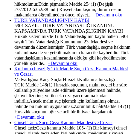
hükmolunur.Etkin pişmanlık Madde 254(1) (Değişik:
2/7/2012-6352/88 md.) Rüşvet alan kişinin, durum resmi
makamlarca öğrenilmeden önce, rüşvet...
+Devamını oku
TÜRK VATANDAŞLIĞININ KAYBI
5901 SAYILI TÜRK VATANDAŞLIĞI KANUNU
KAPSAMINDA TÜRK VATANDAŞLIĞININ KAYBI
Hukuk sistemimizde Türk Vatandaşlığının kaybı halleri 5901
sayılı Türk Vatandaşlığı Kanununun 23. Maddesi ve
devamında düzenlenmiştir. Türk vatandaşlığı, seçme hakkının
kullanılması ile ve yetkili makamın kararı ile kaybedilir. Türk
vatandaşlığının kazanılmasında olduğu gibi kaybedilmesine
yönelik işler de...
+Devamını oku
Kullanma hırsızlığı Tck Madde Suçu Ceza Kanunu Maddesi
ve Cezası
Malvarlığına Karşı SuçlarHırsızlıkKullanma hırsızlığı
TCK Madde 146(1) Hırsızlık suçunun, malın geçici bir süre
kullanılıp zilyedine iade edilmek üzere işlenmesi halinde,
şikayet üzerine, verilecek ceza yarı oranına kadar
indirilir.Ancak malın suç işlemek için kullanılmış olması
halinde bu hüküm uygulanmaz.Zorunluluk hâliMadde 147(1)
Hırsızlık suçunun ağır ve acil bir ihtiyacı karşılamak...
+Devamını oku
Cinsel Taciz Suçu Ceza Kanunu Maddesi ve Cezası
Cinsel tacizCeza kanunu Madde 105- (1) Bir kimseyi cinsel
amaçlı olarak taciz eden kişi hakkında, mağdurun şikayeti