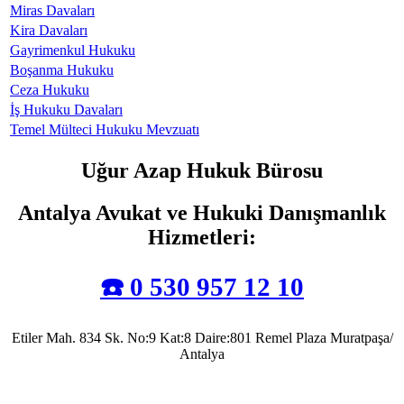
Miras Davaları
Kira Davaları
Gayrimenkul Hukuku
Boşanma Hukuku
Ceza Hukuku
İş Hukuku Davaları
Temel Mülteci Hukuku Mevzuatı
Uğur Azap Hukuk Bürosu
Antalya Avukat ve Hukuki Danışmanlık
Hizmetleri
:
☎️ 0 530 957 12 10
Etiler Mah. 834 Sk. No:9 Kat:8 Daire:801 Remel Plaza Muratpaşa/
Antalya
Antalya Barosu’na kayıtlı olarak mesleki faaliyetlerini sürdürmekte olup, 2022 yılında