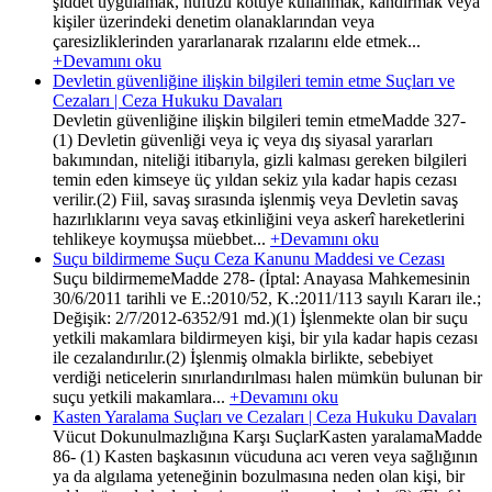
şiddet uygulamak, nüfuzu kötüye kullanmak, kandırmak veya
kişiler üzerindeki denetim olanaklarından veya
çaresizliklerinden yararlanarak rızalarını elde etmek...
+Devamını oku
Devletin güvenliğine ilişkin bilgileri temin etme Suçları ve
Cezaları | Ceza Hukuku Davaları
Devletin güvenliğine ilişkin bilgileri temin etmeMadde 327-
(1) Devletin güvenliği veya iç veya dış siyasal yararları
bakımından, niteliği itibarıyla, gizli kalması gereken bilgileri
temin eden kimseye üç yıldan sekiz yıla kadar hapis cezası
verilir.(2) Fiil, savaş sırasında işlenmiş veya Devletin savaş
hazırlıklarını veya savaş etkinliğini veya askerî hareketlerini
tehlikeye koymuşsa müebbet...
+Devamını oku
Suçu bildirmeme Suçu Ceza Kanunu Maddesi ve Cezası
Suçu bildirmemeMadde 278- (İptal: Anayasa Mahkemesinin
30/6/2011 tarihli ve E.:2010/52, K.:2011/113 sayılı Kararı ile.;
Değişik: 2/7/2012-6352/91 md.)(1) İşlenmekte olan bir suçu
yetkili makamlara bildirmeyen kişi, bir yıla kadar hapis cezası
ile cezalandırılır.(2) İşlenmiş olmakla birlikte, sebebiyet
verdiği neticelerin sınırlandırılması halen mümkün bulunan bir
suçu yetkili makamlara...
+Devamını oku
Kasten Yaralama Suçları ve Cezaları | Ceza Hukuku Davaları
Vücut Dokunulmazlığına Karşı SuçlarKasten yaralamaMadde
86- (1) Kasten başkasının vücuduna acı veren veya sağlığının
ya da algılama yeteneğinin bozulmasına neden olan kişi, bir