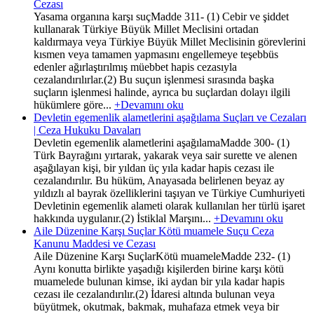
Cezası
Yasama organına karşı suçMadde 311- (1) Cebir ve şiddet
kullanarak Türkiye Büyük Millet Meclisini ortadan
kaldırmaya veya Türkiye Büyük Millet Meclisinin görevlerini
kısmen veya tamamen yapmasını engellemeye teşebbüs
edenler ağırlaştırılmış müebbet hapis cezasıyla
cezalandırılırlar.(2) Bu suçun işlenmesi sırasında başka
suçların işlenmesi halinde, ayrıca bu suçlardan dolayı ilgili
hükümlere göre...
+Devamını oku
Devletin egemenlik alametlerini aşağılama Suçları ve Cezaları
| Ceza Hukuku Davaları
Devletin egemenlik alametlerini aşağılamaMadde 300- (1)
Türk Bayrağını yırtarak, yakarak veya sair surette ve alenen
aşağılayan kişi, bir yıldan üç yıla kadar hapis cezası ile
cezalandırılır. Bu hüküm, Anayasada belirlenen beyaz ay
yıldızlı al bayrak özelliklerini taşıyan ve Türkiye Cumhuriyeti
Devletinin egemenlik alameti olarak kullanılan her türlü işaret
hakkında uygulanır.(2) İstiklal Marşını...
+Devamını oku
Aile Düzenine Karşı Suçlar Kötü muamele Suçu Ceza
Kanunu Maddesi ve Cezası
Aile Düzenine Karşı SuçlarKötü muameleMadde 232- (1)
Aynı konutta birlikte yaşadığı kişilerden birine karşı kötü
muamelede bulunan kimse, iki aydan bir yıla kadar hapis
cezası ile cezalandırılır.(2) İdaresi altında bulunan veya
büyütmek, okutmak, bakmak, muhafaza etmek veya bir