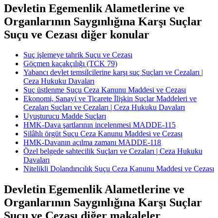
Devletin Egemenlik Alametlerine ve
Organlarının Saygınlığına Karşı Suçlar
Suçu ve Cezası diğer konular
Suç işlemeye tahrik Suçu ve Cezası
Göçmen kaçakçılığı (TCK 79)
Yabancı devlet temsilcilerine karşı suç Suçları ve Cezaları |
Ceza Hukuku Davaları
Suç üstlenme Suçu Ceza Kanunu Maddesi ve Cezası
Ekonomi, Sanayi ve Ticarete İlişkin Suçlar Maddeleri ve
Cezaları Suçları ve Cezaları | Ceza Hukuku Davaları
Uyuşturucu Madde Suçları
HMK-Dava şartlarının incelenmesi ​​​​​​​MADDE-115
Silâhlı örgüt Suçu Ceza Kanunu Maddesi ve Cezası
HMK-Davanın açılma zamanı MADDE-118
Özel belgede sahtecilik Suçları ve Cezaları | Ceza Hukuku
Davaları
Nitelikli Dolandırıcılık Suçu Ceza Kanunu Maddesi ve Cezası
Devletin Egemenlik Alametlerine ve
Organlarının Saygınlığına Karşı Suçlar
Suçu ve Cezası diğer makaleler