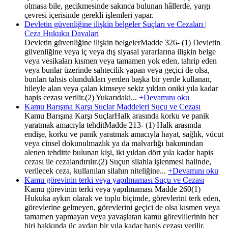
olmasa bile, gecikmesinde sakınca bulunan hâllerde, yargı
çevresi içerisinde gerekli işlemleri yapar.
Devletin güvenliğine ilişkin belgeler Suçları ve Cezaları |
Ceza Hukuku Davaları
Devletin güvenliğine ilişkin belgelerMadde 326- (1) Devletin
güvenliğine veya iç veya dış siyasal yararlarına ilişkin belge
veya vesikaları kısmen veya tamamen yok eden, tahrip eden
veya bunlar üzerinde sahtecilik yapan veya geçici de olsa,
bunları tahsis olundukları yerden başka bir yerde kullanan,
hileyle alan veya çalan kimseye sekiz yıldan oniki yıla kadar
hapis cezası verilir.(2) Yukarıdaki...
+Devamını oku
Kamu Barışına Karşı Suçlar Maddeleri Suçu ve Cezası
Kamu Barışına Karşı SuçlarHalk arasında korku ve panik
yaratmak amacıyla tehditMadde 213- (1) Halk arasında
endişe, korku ve panik yaratmak amacıyla hayat, sağlık, vücut
veya cinsel dokunulmazlık ya da malvarlığı bakımından
alenen tehditte bulunan kişi, iki yıldan dört yıla kadar hapis
cezası ile cezalandırılır.(2) Suçun silahla işlenmesi halinde,
verilecek ceza, kullanılan silahın niteliğine...
+Devamını oku
Kamu görevinin terki veya yapılmaması Suçu ve Cezası
Kamu görevinin terki veya yapılmaması Madde 260(1)
Hukuka aykırı olarak ve toplu biçimde, görevlerini terk eden,
görevlerine gelmeyen, görevlerini geçici de olsa kısmen veya
tamamen yapmayan veya yavaşlatan kamu görevlilerinin her
biri hakkında üç aydan bir yıla kadar hapis cezası verilir.