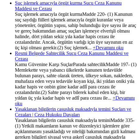
Suç işlemek amacıyla örgüt kurma Suçu Ceza Kanunu
Maddesi ve Cezası
Suç işlemek amacıyla örgüt kurmaMadde 220- (1) Kanunun
suç saydığı fiilleri işlemek amacıyla örgüt kuranlar veya
yönetenler, örgütün yapısı, sahip bulunduğu üye sayısı ile araç
ve gereç bakımından amaç suçları işlemeye elverişli olması
halinde, dört yıldan sekiz yıla kadar hapis cezası ile
cezalandırılır. Ancak, örgütün varlığı için üye sayısının en az
üç kişi olması gerekir.(2) Suç işlemek...
+Devamını oku
Resmi Belgede Sahtecilik Suçu Ceza Kanunu Maddesi ve
Cezası
Kamu Güvenine Karşı SuçlarParada sahtecilikMadde 197- (1)
Memlekette veya yabancı ülkelerde kanunen tedavülde
bulunan parayı, sahte olarak üreten, ülkeye sokan, nakleden,
muhafaza eden veya tedavüle koyan kişi, iki yıldan oniki yıla
kadar hapis ve onbin güne kadar adlî para cezası ile
cezalandırılır.(2) Sahte parayı bilerek kabul eden kişi, bir
yıldan üç yıla kadar hapis ve adlî para cezası ile...
+Devamını
oku
Yasaklanan bilgilerin casusluk maksadıyla temini Suçları ve
Cezaları | Ceza Hukuku Davaları
Yasaklanan bilgilerin casusluk maksadıyla teminiMadde 335-
(1) Yetkili makamların kanun ve düzenleyici işlemlere göre
açıklanmasını yasakladığı ve niteliği bakımından gizli kalması
gereken bilgileri siyasal veya askerî casusluk maksadıyla