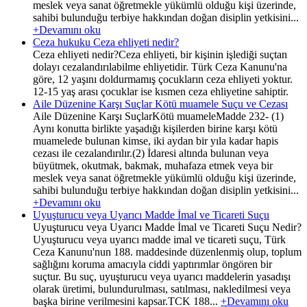
meslek veya sanat öğretmekle yükümlü olduğu kişi üzerinde,
sahibi bulunduğu terbiye hakkından doğan disiplin yetkisini...
+Devamını oku
Ceza hukuku Ceza ehliyeti nedir?
Ceza ehliyeti nedir?Ceza ehliyeti, bir kişinin işlediği suçtan
dolayı cezalandırılabilme ehliyetidir. Türk Ceza Kanunu'na
göre, 12 yaşını doldurmamış çocukların ceza ehliyeti yoktur.
12-15 yaş arası çocuklar ise kısmen ceza ehliyetine sahiptir.
Aile Düzenine Karşı Suçlar Kötü muamele Suçu ve Cezası
Aile Düzenine Karşı SuçlarKötü muameleMadde 232- (1)
Aynı konutta birlikte yaşadığı kişilerden birine karşı kötü
muamelede bulunan kimse, iki aydan bir yıla kadar hapis
cezası ile cezalandırılır.(2) İdaresi altında bulunan veya
büyütmek, okutmak, bakmak, muhafaza etmek veya bir
meslek veya sanat öğretmekle yükümlü olduğu kişi üzerinde,
sahibi bulunduğu terbiye hakkından doğan disiplin yetkisini...
+Devamını oku
Uyuşturucu veya Uyarıcı Madde İmal ve Ticareti Suçu
Uyuşturucu veya Uyarıcı Madde İmal ve Ticareti Suçu Nedir?
Uyuşturucu veya uyarıcı madde imal ve ticareti suçu, Türk
Ceza Kanunu'nun 188. maddesinde düzenlenmiş olup, toplum
sağlığını koruma amacıyla ciddi yaptırımlar öngören bir
suçtur. Bu suç, uyuşturucu veya uyarıcı maddelerin yasadışı
olarak üretimi, bulundurulması, satılması, nakledilmesi veya
başka birine verilmesini kapsar.TCK 188...
+Devamını oku