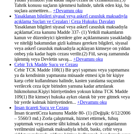
Tahrik konusu suçların işlenmesi halinde, tahrik eden kişi, bu
suçlara azmettiren...
+Devamını oku
Yasaklanan bilgileri siyasal veya askerî casusluk maksadıyla
açıklama Suçları ve Cezaları | Ceza Hukuku Davaları
Yasaklanan bilgileri siyasal veya askerî casusluk maksadıyla
açıklamaCeza kanunu Madde 337- (1) Yetkili makamların
kanun ve düzenleyici işlemlere göre açıklanmasını yasakladığı
ve niteliği bakımından gizli kalması gereken bilgileri, siyasal
veya askerî casusluk maksadıyla açıklayan kimseye on yıldan
onbeş yıla kadar hapis cezası verilir.(2) Fiil, savaş zamanında
işlenmiş veya Devletin savaş...
+Devamını oku
Cebir Tck Madde Suçu ve Cezası
Cebir TCK Madde 108(1) Bir şeyi yapması veya yapmaması
ya da kendisinin yapmasına müsaade etmesi için bir kişiye
karşı cebir kullanılması halinde, kasten yaralama suçundan
verilecek ceza üçte birinden yarısına kadar artırılarak
hükmolunur.Kişiyi hürriyetinden yoksun kılma TCK Madde
109(1) Bir kimseyi hukuka aykırı olarak bir yere gitmek veya
bir yerde kalmak hürriyetinden...
+Devamını oku
İnsan ticareti Suçu ve Cezası
İnsan ticaretiCeza kanunu Madde 80- (1) (Değişik: 6/12/2006
– 5560/3 md.) Zorla çalıştırmak, hizmet ettirmek, fuhuş
yaptırmak veya esarete tâbi kılmak ya da vücut organlarının
verilmesini sağlamak maksadıyla tehdit, baskı, cebir veya