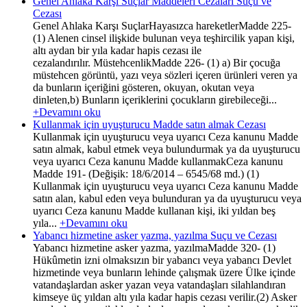
Genel Ahlaka Karşı Suçlar Maddeleri Cezaları Suçu ve
Cezası
Genel Ahlaka Karşı SuçlarHayasızca hareketlerMadde 225-
(1) Alenen cinsel ilişkide bulunan veya teşhircilik yapan kişi,
altı aydan bir yıla kadar hapis cezası ile
cezalandırılır. MüstehcenlikMadde 226- (1) a) Bir çocuğa
müstehcen görüntü, yazı veya sözleri içeren ürünleri veren ya
da bunların içeriğini gösteren, okuyan, okutan veya
dinleten,b) Bunların içeriklerini çocukların girebileceği...
+Devamını oku
Kullanmak için uyuşturucu Madde satın almak Cezası
Kullanmak için uyuşturucu veya uyarıcı Ceza kanunu Madde
satın almak, kabul etmek veya bulundurmak ya da uyuşturucu
veya uyarıcı Ceza kanunu Madde kullanmakCeza kanunu
Madde 191- (Değişik: 18/6/2014 – 6545/68 md.) (1)
Kullanmak için uyuşturucu veya uyarıcı Ceza kanunu Madde
satın alan, kabul eden veya bulunduran ya da uyuşturucu veya
uyarıcı Ceza kanunu Madde kullanan kişi, iki yıldan beş
yıla...
+Devamını oku
Yabancı hizmetine asker yazma, yazılma Suçu ve Cezası
Yabancı hizmetine asker yazma, yazılmaMadde 320- (1)
Hükûmetin izni olmaksızın bir yabancı veya yabancı Devlet
hizmetinde veya bunların lehinde çalışmak üzere Ülke içinde
vatandaşlardan asker yazan veya vatandaşları silahlandıran
kimseye üç yıldan altı yıla kadar hapis cezası verilir.(2) Asker