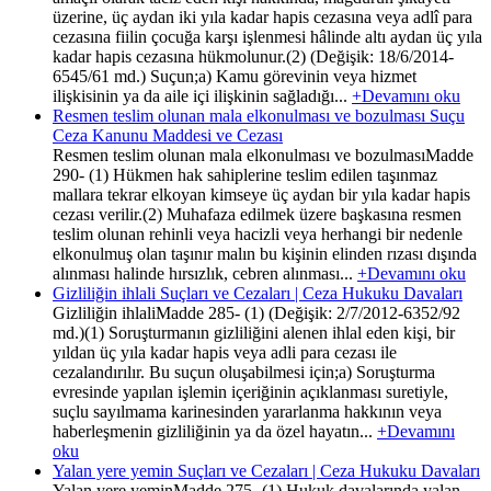
üzerine, üç aydan iki yıla kadar hapis cezasına veya adlî para
cezasına fiilin çocuğa karşı işlenmesi hâlinde altı aydan üç yıla
kadar hapis cezasına hükmolunur.(2) (Değişik: 18/6/2014-
6545/61 md.) Suçun;a) Kamu görevinin veya hizmet
ilişkisinin ya da aile içi ilişkinin sağladığı...
+Devamını oku
Resmen teslim olunan mala elkonulması ve bozulması Suçu
Ceza Kanunu Maddesi ve Cezası
Resmen teslim olunan mala elkonulması ve bozulmasıMadde
290- (1) Hükmen hak sahiplerine teslim edilen taşınmaz
mallara tekrar elkoyan kimseye üç aydan bir yıla kadar hapis
cezası verilir.(2) Muhafaza edilmek üzere başkasına resmen
teslim olunan rehinli veya hacizli veya herhangi bir nedenle
elkonulmuş olan taşınır malın bu kişinin elinden rızası dışında
alınması halinde hırsızlık, cebren alınması...
+Devamını oku
Gizliliğin ihlali Suçları ve Cezaları | Ceza Hukuku Davaları
Gizliliğin ihlaliMadde 285- (1) (Değişik: 2/7/2012-6352/92
md.)(1) Soruşturmanın gizliliğini alenen ihlal eden kişi, bir
yıldan üç yıla kadar hapis veya adli para cezası ile
cezalandırılır. Bu suçun oluşabilmesi için;a) Soruşturma
evresinde yapılan işlemin içeriğinin açıklanması suretiyle,
suçlu sayılmama karinesinden yararlanma hakkının veya
haberleşmenin gizliliğinin ya da özel hayatın...
+Devamını
oku
Yalan yere yemin Suçları ve Cezaları | Ceza Hukuku Davaları
Yalan yere yeminMadde 275- (1) Hukuk davalarında yalan