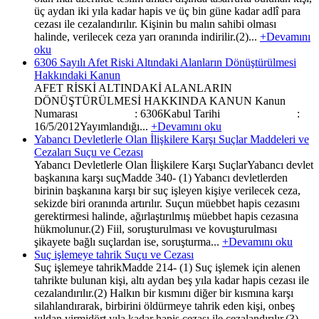
üç aydan iki yıla kadar hapis ve üç bin güne kadar adlî para
cezası ile cezalandırılır. Kişinin bu malın sahibi olması
halinde, verilecek ceza yarı oranında indirilir.(2)...
+Devamını
oku
6306 Sayılı Afet Riski Altındaki Alanların Dönüştürülmesi
Hakkındaki Kanun
AFET RİSKİ ALTINDAKİ ALANLARIN
DÖNÜŞTÜRÜLMESİ HAKKINDA KANUN Kanun
Numarası : 6306Kabul Tarihi :
16/5/2012Yayımlandığı...
+Devamını oku
Yabancı Devletlerle Olan İlişkilere Karşı Suçlar Maddeleri ve
Cezaları Suçu ve Cezası
Yabancı Devletlerle Olan İlişkilere Karşı SuçlarYabancı devlet
başkanına karşı suçMadde 340- (1) Yabancı devletlerden
birinin başkanına karşı bir suç işleyen kişiye verilecek ceza,
sekizde biri oranında artırılır. Suçun müebbet hapis cezasını
gerektirmesi halinde, ağırlaştırılmış müebbet hapis cezasına
hükmolunur.(2) Fiil, soruşturulması ve kovuşturulması
şikayete bağlı suçlardan ise, soruşturma...
+Devamını oku
Suç işlemeye tahrik Suçu ve Cezası
Suç işlemeye tahrikMadde 214- (1) Suç işlemek için alenen
tahrikte bulunan kişi, altı aydan beş yıla kadar hapis cezası ile
cezalandırılır.(2) Halkın bir kısmını diğer bir kısmına karşı
silahlandırarak, birbirini öldürmeye tahrik eden kişi, onbeş
yıldan yirmidört yıla kadar hapis cezası ile cezalandırılır.(3)