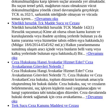
dokunulmazlığına karşı işlenen suçlar arasında yer almaktadır.
Bu suçun temel şekli, mağdurun rızası olmaksızın vücut
dokunulmazlığına yönelik cinsel davranışlarla gerçekleşir.
TCK m.102/1, sarkıntılık niteliğinde olmayan ve vücuda
temas içeren...
+Devamını oku
Nitelikli hırsızlık Tck Madde Suçu ve Cezası
Nitelikli hırsızlıkNitelikli hırsızlık TCK Madde 142(1)
Hırsızlık suçunun;a) Kime ait olursa olsun kamu kurum ve
kuruluşlarında veya ibadete ayrılmış yerlerde bulunan ya da
kamu yararına veya hizmetine tahsis edilen eşya hakkında,b)
(Mülga: 18/6/2014-6545/62 md.)c) Halkın yararlanmasına
sunulmuş ulaşım aracı içinde veya bunların belli varış veya
kalkış yerlerinde bulunan eşya hakkında,d) Bir...
+Devamını
oku
Ceza Hukukuna Hangi Avukatlar Hizmet Eder? Ceza
Avukatlarının Görevleri Nelerdir ?
Ceza Hukukuna Hangi Avukatlar Hizmet Eder? Ceza
Avukatlarının Görevleri Nelerdir ?1. Ceza Hukuku ve Ceza
AvukatlarıCeza hukuku, toplum düzenini korumak amacıyla
oluşturulmuş bir hukuk dalıdır. Ceza hukuku, suç ve cezaların
belirlenmesini, suç işleyen kişilerin nasıl yargılanacağını ve
hangi yaptırımlara tabi tutulacağını düzenler. Ceza davalarında
hukuki destek sağlamak için ceza avukatlarına...
+Devamını
oku
Terk Suçu Ceza Kanunu Maddesi ve Cezası