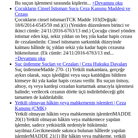
Bu suçun işlenmesi sırasında kişilerin...
+Devamını oku
Çocukların Cinsel İstismarı Suçu Ceza Kanunu Maddesi ve
Cezası
Çocukların cinsel istismarıTCK Madde 103(Değişik:
18/6/2014-6545/59 md.)(1) (Yeniden düzenlenen birinci ve
ikinci cümle: 24/11/2016-6763/13 md.) Çocuğu cinsel yönden
istismar eden kişi, sekiz yıldan on beş yıla kadar hapis cezası
ile cezalandırılır. Cinsel istismarın sarkıntılık düzeyinde
kalması hâlinde üç yıldan sekiz yıla kadar hapis cezasına
hükmolunur. (Ek cümle: 24/11/2016-6763/13 md...
+Devamını oku
Suç üstlenme Suçları ve Cezaları | Ceza Hukuku Davaları
Suç üstlenmeMadde 270- (1) Yetkili makamlara, gerçeğe
aykırı olarak, suçu işlediğini veya suça katıldığını bildiren
kimseye iki yıla kadar hapis cezası verilir. Bu suçun üstsoy,
altsoy, eş veya kardeşi cezadan kurtarmak amacıyla işlenmesi
halinde; verilecek cezanın dörtte üçü indirilebileceği gibi
tamamen de kaldırılabilir.
Yetkili olmayan hâkim veya mahkemenin işlemleri | Ceza
Kanunu (CMK)
Yetkili olmayan hâkim veya mahkemenin işlemleriMADDE
20(1) Yetkili olmayan hâkim veya mahkemece yapılan
işlemler, sadece yetkisizlik nedeniyle hükümsüz
sayılmaz.Gecikmesinde sakınca bulunan hâllerde yapılan
işlemlerMADDE 21(1) Bir hâkim veya mahkeme, yetkili