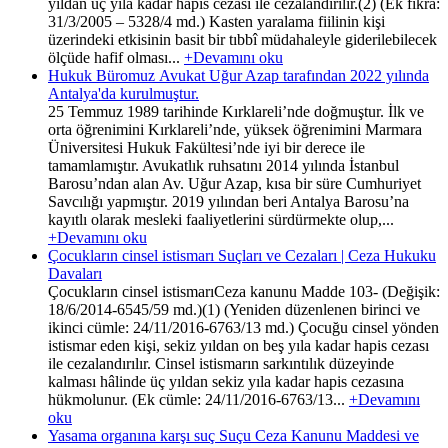
yıldan üç yıla kadar hapis cezası ile cezalandırılır.(2) (Ek fıkra:
31/3/2005 – 5328/4 md.) Kasten yaralama fiilinin kişi
üzerindeki etkisinin basit bir tıbbî müdahaleyle giderilebilecek
ölçüde hafif olması...
+Devamını oku
Hukuk Büromuz Avukat Uğur Azap tarafından 2022 yılında
Antalya'da kurulmuştur.
25 Temmuz 1989 tarihinde Kırklareli’nde doğmuştur. İlk ve
orta öğrenimini Kırklareli’nde, yüksek öğrenimini Marmara
Üniversitesi Hukuk Fakültesi’nde iyi bir derece ile
tamamlamıştır. Avukatlık ruhsatını 2014 yılında İstanbul
Barosu’ndan alan Av. Uğur Azap, kısa bir süre Cumhuriyet
Savcılığı yapmıştır. 2019 yılından beri Antalya Barosu’na
kayıtlı olarak mesleki faaliyetlerini sürdürmekte olup,...
+Devamını oku
Çocukların cinsel istismarı Suçları ve Cezaları | Ceza Hukuku
Davaları
Çocukların cinsel istismarıCeza kanunu Madde 103- (Değişik:
18/6/2014-6545/59 md.)(1) (Yeniden düzenlenen birinci ve
ikinci cümle: 24/11/2016-6763/13 md.) Çocuğu cinsel yönden
istismar eden kişi, sekiz yıldan on beş yıla kadar hapis cezası
ile cezalandırılır. Cinsel istismarın sarkıntılık düzeyinde
kalması hâlinde üç yıldan sekiz yıla kadar hapis cezasına
hükmolunur. (Ek cümle: 24/11/2016-6763/13...
+Devamını
oku
Yasama organına karşı suç Suçu Ceza Kanunu Maddesi ve