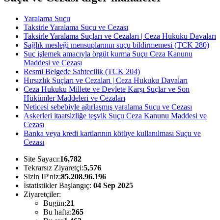
Yaralama Suçu
Taksirle Yaralama Suçu ve Cezası
Taksirle Yaralama Suçları ve Cezaları | Ceza Hukuku Davaları
Sağlık mesleği mensuplarının suçu bildirmemesi (TCK 280)
Suç işlemek amacıyla örgüt kurma Suçu Ceza Kanunu
Maddesi ve Cezası
Resmi Belgede Sahtecilik (TCK 204)
Hırsızlık Suçları ve Cezaları | Ceza Hukuku Davaları
Ceza Hukuku Millete ve Devlete Karşı Suçlar ve Son
Hükümler Maddeleri ve Cezaları
Neticesi sebebiyle ağırlaşmış yaralama Suçu ve Cezası
Askerleri itaatsizliğe teşvik Suçu Ceza Kanunu Maddesi ve
Cezası
Banka veya kredi kartlarının kötüye kullanılması Suçu ve
Cezası
Site Sayacı:
16,782
Tekrarsız Ziyaretçi:
5,576
Sizin IP'niz:
85.208.96.196
İstatistikler Başlangıç:
04 Sep 2025
Ziyaretçiler:
Bugün:
21
Bu hafta:
265