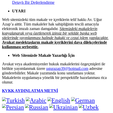
Detaylı Bir Değerlendirme
UYARI
Web sitemizdeki tüm makale ve içeriklerin telif hakkı Av. Uğur
Azap’a aittir. Tüm makaleler hak sahipliğinin tescili amacıyla
elektronik imzalı zaman damgalıdır.
Sitemizdeki makalelerin
kopyalanarak veya özetlenerek izinsiz bir şekilde başka web
sitelerinde yayınlanması halinde hukuki ve cezai işlem yapılacaktır.
Avukat meslektaşların makale içeriklerini dava dilekçelerinde
kullanması serbesttir.
Web Sitemizde Makale Yazarlığı İçin
Avukat veya akademisyenler hukuk makalelerini özgeçmişleri ile
birlikte yayımlanmak üzere
ugurazap39@hotmail.com
adresine
gönderebilirler. Makale yazımında konu sınırlaması yoktur.
Makalelerin uygulamaya yönelik bir perspektifle hazırlanması rica
olunur.
KVKK AYDINLATMA METNİ