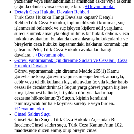
yazılanlar veya silahlandırılanlar arasından asker veya askerlik
çağında olanlar varsa ceza üçte biri...
+Devamını oku
Detaylı Ceza Hukuku Davaları Rehberi
Türk Ceza Hukuku Hangi Davalara kapsar? Detaylı
RehberTürk Ceza Hukuku, toplum düzenini korumak, suç
işlenmesini önlemek ve suç işleyen kişilere adil yargılama
süreci sunmak amacıyla oluşturulmuş bir hukuk dalıdır. Ceza
hukuku avukatları, bu alanda uzmanlaşmış hukukçulardır ve
bireylerin ceza hukuku kapsamındaki haklarını korumak için
çalışırlar. Peki, Türk Ceza Hukuku avukatları hangi
davalara...
+Devamını oku
Görevi yaptırmamak için direnme Suçları ve Cezaları | Ceza
Hukuku Davaları
Görevi yaptırmamak için direnme Madde 265(1) Kamu
görevlisine karşı görevini yapmasını engellemek amacıyla,
cebir veya tehdit kullanan kişi, altı aydan üç yıla kadar hapis
cezası ile cezalandırılır.(2) Suçun yargı görevi yapan kişilere
karşı işlenmesi halinde, iki yıldan dört yıla kadar hapis
cezasına hükmolunur.(3) Suçun, kişinin kendisini
tanınmayacak bir hale koyması suretiyle veya birden...
+Devamını oku
Cinsel Saldırı Suçu
Cinsel Saldırı Suçu: Türk Ceza Hukuku Açısından Bir
İncelemeCinsel saldırı suçu, Türk Ceza Kanunu’nun 102.
maddesinde düzenlenmiş olup bireyin cinsel