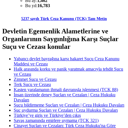
Bu ay:
1,462
Bu yıl:
16,783
5237 sayılı Türk Ceza Kanunu (TCK) Tam Metin
Devletin Egemenlik Alametlerine ve
Organlarının Saygınlığına Karşı Suçlar
Suçu ve Cezası konular
Yabancı devlet bayrağına karşı hakaret Suçu Ceza Kanunu
Maddesi ve Cezası
Halk arasında korku ve panik yaratmak amacıyla tehdit Suçu
ve Cezası
Zimmet Suçu ve Cezası
Terk Suçu ve Cezası
Kasten yaralamanın ihmali davranışla işlenmesi (TCK 88)
İnsan üzerinde deney Suçları ve Cezaları | Ceza Hukuku
Davaları
Suçu bildirmeme Suçları ve Cezaları | Ceza Hukuku Davaları
Suç uydurma Suçları ve Cezaları | Ceza Hukuku Davaları
Türkiye’ye giriş ve Türkiye’den çıkış
Savaş zamanında emirlere uymama (TCK 321)
Cinayet Suçları ve Cezaları: Türk Ceza Hukuku'na Göre