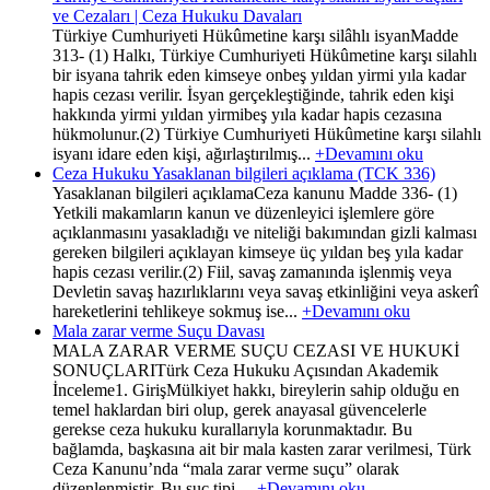
ve Cezaları | Ceza Hukuku Davaları
Türkiye Cumhuriyeti Hükûmetine karşı silâhlı isyanMadde
313- (1) Halkı, Türkiye Cumhuriyeti Hükûmetine karşı silahlı
bir isyana tahrik eden kimseye onbeş yıldan yirmi yıla kadar
hapis cezası verilir. İsyan gerçekleştiğinde, tahrik eden kişi
hakkında yirmi yıldan yirmibeş yıla kadar hapis cezasına
hükmolunur.(2) Türkiye Cumhuriyeti Hükûmetine karşı silahlı
isyanı idare eden kişi, ağırlaştırılmış...
+Devamını oku
Ceza Hukuku Yasaklanan bilgileri açıklama (TCK 336)
Yasaklanan bilgileri açıklamaCeza kanunu Madde 336- (1)
Yetkili makamların kanun ve düzenleyici işlemlere göre
açıklanmasını yasakladığı ve niteliği bakımından gizli kalması
gereken bilgileri açıklayan kimseye üç yıldan beş yıla kadar
hapis cezası verilir.(2) Fiil, savaş zamanında işlenmiş veya
Devletin savaş hazırlıklarını veya savaş etkinliğini veya askerî
hareketlerini tehlikeye sokmuş ise...
+Devamını oku
Mala zarar verme Suçu Davası
MALA ZARAR VERME SUÇU CEZASI VE HUKUKİ
SONUÇLARITürk Ceza Hukuku Açısından Akademik
İnceleme1. GirişMülkiyet hakkı, bireylerin sahip olduğu en
temel haklardan biri olup, gerek anayasal güvencelerle
gerekse ceza hukuku kurallarıyla korunmaktadır. Bu
bağlamda, başkasına ait bir mala kasten zarar verilmesi, Türk
Ceza Kanunu’nda “mala zarar verme suçu” olarak
düzenlenmiştir. Bu suç tipi,...
+Devamını oku