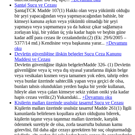
Şantaj Suçu ve Cezası
ŞantajTCK Madde 107(1) Hakkı olan veya yükümlü olduğu
bir şeyi yapacağından veya yapmayacağından bahisle, bir
kimseyi kanuna aykırı veya yükümlü olmadığı bir şeyi
yapmaya veya yapmamaya ya da haksız çıkar sağlamaya
zorlayan kişi, bir yıldan üç yıla kadar hapis ve beşbin güne
kadar adlî para cezası ile cezalandırılır.(2) (Ek: 29/6/2005 –
5377/14 md.) Kendisine veya başkasına yarar...
+Devamını
oku
Devletin güvenliğine ilişkin belgeler Suçu Ceza Kanunu
Maddesi ve Cezası
Devletin güvenliğine ilişkin belgelerMadde 326- (1) Devletin
güvenliğine veya iç veya dış siyasal yararlarına ilişkin belge
veya vesikaları kısmen veya tamamen yok eden, tahrip eden
veya bunlar üzerinde sahtecilik yapan veya geçici de olsa,
bunları tahsis olundukları yerden başka bir yerde kullanan,
hileyle alan veya çalan kimseye sekiz yıldan oniki yıla kadar
hapis cezası verilir.(2) Yukarıdaki...
+Devamını oku
Kişilerin malları üzerinde usulsüz tasarruf Suçu ve Cezası
Kişilerin malları üzerinde usulsüz tasarruf Madde 261(1) İlgili
kanunlarda belirlenen koşullara aykırı olduğunu bilerek,
kişilerin taşınır veya taşınmaz malları üzerinde, karşılık
ödenmek suretiyle de olsa, zorla tasarrufta bulunan kamu
görevlisi, fiil daha ağır cezayı gerektiren bir suç oluşturmadığı