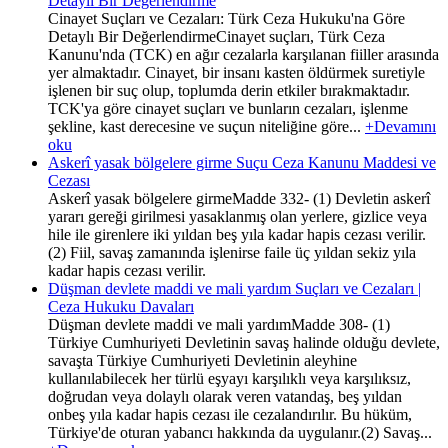
Detaylı Bir Değerlendirme
Cinayet Suçları ve Cezaları: Türk Ceza Hukuku'na Göre
Detaylı Bir DeğerlendirmeCinayet suçları, Türk Ceza
Kanunu'nda (TCK) en ağır cezalarla karşılanan fiiller arasında
yer almaktadır. Cinayet, bir insanı kasten öldürmek suretiyle
işlenen bir suç olup, toplumda derin etkiler bırakmaktadır.
TCK'ya göre cinayet suçları ve bunların cezaları, işlenme
şekline, kast derecesine ve suçun niteliğine göre...
+Devamını
oku
Askerî yasak bölgelere girme Suçu Ceza Kanunu Maddesi ve
Cezası
Askerî yasak bölgelere girmeMadde 332- (1) Devletin askerî
yararı gereği girilmesi yasaklanmış olan yerlere, gizlice veya
hile ile girenlere iki yıldan beş yıla kadar hapis cezası verilir.
(2) Fiil, savaş zamanında işlenirse faile üç yıldan sekiz yıla
kadar hapis cezası verilir.
Düşman devlete maddi ve mali yardım Suçları ve Cezaları |
Ceza Hukuku Davaları
Düşman devlete maddi ve mali yardımMadde 308- (1)
Türkiye Cumhuriyeti Devletinin savaş halinde olduğu devlete,
savaşta Türkiye Cumhuriyeti Devletinin aleyhine
kullanılabilecek her türlü eşyayı karşılıklı veya karşılıksız,
doğrudan veya dolaylı olarak veren vatandaş, beş yıldan
onbeş yıla kadar hapis cezası ile cezalandırılır. Bu hüküm,
Türkiye'de oturan yabancı hakkında da uygulanır.(2) Savaş...