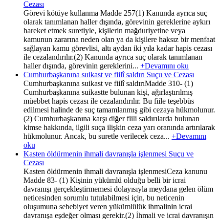
Cezası
Görevi kötüye kullanma Madde 257(1) Kanunda ayrıca suç
olarak tanımlanan haller dışında, görevinin gereklerine aykırı
hareket etmek suretiyle, kişilerin mağduriyetine veya
kamunun zararına neden olan ya da kişilere haksız bir menfaat
sağlayan kamu görevlisi, altı aydan iki yıla kadar hapis cezası
ile cezalandırılır.(2) Kanunda ayrıca suç olarak tanımlanan
haller dışında, görevinin gereklerini...
+Devamını oku
Cumhurbaşkanına suikast ve fiilî saldırı Suçu ve Cezası
Cumhurbaşkanına suikast ve fiilî saldırıMadde 310- (1)
Cumhurbaşkanına suikastte bulunan kişi, ağırlaştırılmış
müebbet hapis cezası ile cezalandırılır. Bu fiile teşebbüs
edilmesi halinde de suç tamamlanmış gibi cezaya hükmolunur.
(2) Cumhurbaşkanına karşı diğer fiili saldırılarda bulunan
kimse hakkında, ilgili suça ilişkin ceza yarı oranında artırılarak
hükmolunur. Ancak, bu suretle verilecek ceza...
+Devamını
oku
Kasten öldürmenin ihmali davranışla işlenmesi Suçu ve
Cezası
Kasten öldürmenin ihmali davranışla işlenmesiCeza kanunu
Madde 83- (1) Kişinin yükümlü olduğu belli bir icrai
davranışı gerçekleştirmemesi dolayısıyla meydana gelen ölüm
neticesinden sorumlu tutulabilmesi için, bu neticenin
oluşumuna sebebiyet veren yükümlülük ihmalinin icrai
davranışa eşdeğer olması gerekir.(2) İhmali ve icrai davranışın