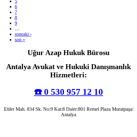
5
6
7
8
9
…
sonraki ›
son »
Uğur Azap Hukuk Bürosu
Antalya Avukat ve Hukuki Danışmanlık
Hizmetleri
:
☎️ 0 530 957 12 10
Etiler Mah. 834 Sk. No:9 Kat:8 Daire:801 Remel Plaza Muratpaşa/
Antalya
Antalya Barosu’na kayıtlı olarak mesleki faaliyetlerini sürdürmekte olup, 2022 yılında