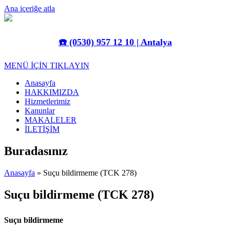
Ana içeriğe atla
☎️
(0530) 957 12 10 | Antalya
MENÜ İÇİN TIKLAYIN
Anasayfa
HAKKIMIZDA
Hizmetlerimiz
Kanunlar
MAKALELER
İLETİŞİM
Buradasınız
Anasayfa
» Suçu bildirmeme (TCK 278)
Suçu bildirmeme (TCK 278)
Suçu bildirmeme