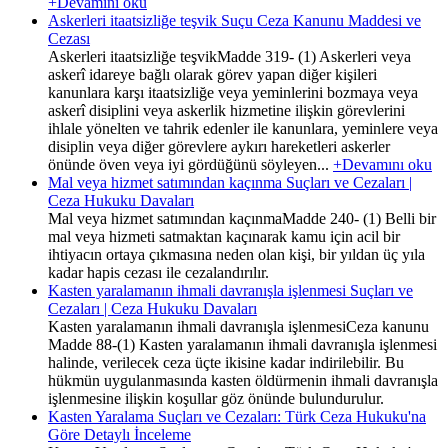
+Devamını oku
Askerleri itaatsizliğe teşvik Suçu Ceza Kanunu Maddesi ve
Cezası
Askerleri itaatsizliğe teşvikMadde 319- (1) Askerleri veya
askerî idareye bağlı olarak görev yapan diğer kişileri
kanunlara karşı itaatsizliğe veya yeminlerini bozmaya veya
askerî disiplini veya askerlik hizmetine ilişkin görevlerini
ihlale yönelten ve tahrik edenler ile kanunlara, yeminlere veya
disiplin veya diğer görevlere aykırı hareketleri askerler
önünde öven veya iyi gördüğünü söyleyen...
+Devamını oku
Mal veya hizmet satımından kaçınma Suçları ve Cezaları |
Ceza Hukuku Davaları
Mal veya hizmet satımından kaçınmaMadde 240- (1) Belli bir
mal veya hizmeti satmaktan kaçınarak kamu için acil bir
ihtiyacın ortaya çıkmasına neden olan kişi, bir yıldan üç yıla
kadar hapis cezası ile cezalandırılır.
Kasten yaralamanın ihmali davranışla işlenmesi Suçları ve
Cezaları | Ceza Hukuku Davaları
Kasten yaralamanın ihmali davranışla işlenmesiCeza kanunu
Madde 88-(1) Kasten yaralamanın ihmali davranışla işlenmesi
halinde, verilecek ceza üçte ikisine kadar indirilebilir. Bu
hükmün uygulanmasında kasten öldürmenin ihmali davranışla
işlenmesine ilişkin koşullar göz önünde bulundurulur.
Kasten Yaralama Suçları ve Cezaları: Türk Ceza Hukuku'na
Göre Detaylı İnceleme