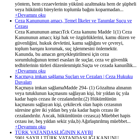
yöntem, hem cezaevlerinin yükünü azaltmakta hem de şüpheli
veya hükümlü bireylerin toplumla bağını koparmadan...
+Devamını oku
Ceza Kanununun amacı, Temel İlkeler ve Tanımlar Suçu ve
Cezası
Ceza Kanununun amacıTck Ceza kanunu Madde 1(1) Ceza
Kanununun amacı; kişi hak ve özgürlüklerini, kamu düzen ve
güvenliğini, hukuk devletini, kamu sağlığını ve çevreyi,
toplum barışını korumak, suç işlenmesini önlemektir.
Kanunda, bu amacın gerçekleştirilmesi için ceza
sorumluluğunun temel esasları ile suçlar, ceza ve güvenlik
tedbirlerinin türleri düzenlenmiştir.Suçta ve cezada kanunîlik...
+Devamını oku
Kaçmaya imkan sağlama Suçları ve Cezaları | Ceza Hukuku
Davaları
Kaçmaya imkan sağlamaMadde 294- (1) Gözaltına alınanın
veya tutuklunun kaçmasını sağlayan kişi, bir yıldan üç yıla
kadar hapis cezası ile cezalandırılır.(2) Hükümlünün
kaçmasını sağlayan kişi, çekilecek olan hapis cezasının
süresine göre iki yıldan beş yıla kadar hapis cezası ile
cezalandırılır. Ancak, hükümlünün cezası;a) Müebbet hapis
cezası ise, beş yıldan sekiz yıla,b) Ağırlaştırılmış müebbet...
+Devamını oku
TÜRK VATANDAŞLIĞININ KAYBI
5901 SAYILI TÜRK VATANDAŞLIĞI KANUNU