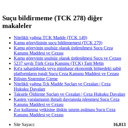
Suçu bildirmeme (TCK 278) diğer
makaleler
Nitelikli yağma TCK Madde (TCK 149)
Kamu görevlisinin suçu bildirmemesi (TCK 279)
Kamu görevinin usulsüz olarak üstlenilmesi Suçu Ceza
Kanunu Maddesi ve Cezası
Kamu görevinin usulsüz olarak üstlenilmesi Suçu ve Cezası
5237 sayılı Türk Ceza Kanunu (TCK) Tam Metin
Kıt'a sahanlığında veya münhasır ekonomik bölgedeki sabit
platformların işgali Suçu Ceza Kanunu Maddesi ve Cezası
Bilişim Sistemine Girme
Nitelikli yağma Tck Madde Suçları ve Cezaları | Ceza
Hukuku Davaları
Taksirle Öldürme Suçları ve Cezaları | Ceza Hukuku Davaları
Kasten yaralamanın ihmali davranışla işlenmesi Suçu Ceza
Kanunu Maddesi ve Cezası
Zor kullanma yetkisine ilişkin sınırın aşılması Suçu Ceza
Kanunu Maddesi ve Cezası
Site Sayacı:
16,813