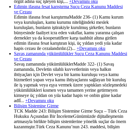
örgüt adına suç işleyen kişi,...
+Devamını oku
Edimin ifasına fesat karıştırma Suçu Ceza Kanunu Maddesi
ve Cezası
Edimin ifasına fesat karıştırmaMadde 236- (1) Kamu kurum
veya kuruluşları, kamu kurumu niteliğindeki meslek
kuruluşları, bunların iştirakiyle kurulmuş şirketler, bunların
bünyesinde faaliyet icra eden vakıflar, kamu yararına çalışan
dernekler ya da kooperatiflere karşı taahhüt altına girilen
edimin ifasına fesat karıştıran kişi, üç yıldan yedi yıla kadar
hapis cezası ile cezalandırılır.(2)...
+Devamını oku
Savaş zamanında yükümlülükler Suçu Ceza Kanunu Maddesi
ve Cezası
Savaş zamanında yükümlülüklerMadde 322- (1) Savaş
zamanında, Devletin silahlı kuvvetlerinin veya halkın
ihtiyaçları için Devlet veya bir kamu kuruluşu veya kamu
hizmetleri yapan veya kamu ihtiyaçlarını sağlayan bir kuruluş
ile iş yapmak veya eşya vermek üzere yaptıkları sözleşmedeki
yükümlülükleri kısmen veya tamamen yerine getirmeyen
kimseye üç yıldan on yıla kadar hapis ve onbin güne kadar
adlî...
+Devamını oku
Bilişim Sistemine Girme
TCK Madde 243: Bilişim Sistemine Girme Suçu – Türk Ceza
Hukuku Açısından Bir İncelemeGünümüzde dijitalleşmenin
artmasıyla birlikte bilişim sistemlerine yönelik suçlar da önem
kazanmıştır.Türk Ceza Kanunu’nun 243. maddesi, bilişim