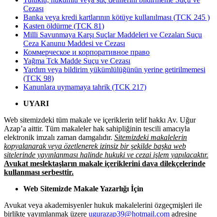
Cezası
Banka veya kredi kartlarının kötüye kullanılması (TCK 245 )
Kasten öldürme (TCK 81)
Milli Savunmaya Karşı Suçlar Maddeleri ve Cezaları Suçu
Ceza Kanunu Maddesi ve Cezası
Коммерческое и корпоративное право
Yağma Tck Madde Suçu ve Cezası
Yardım veya bildirim yükümlülüğünün yerine getirilmemesi
(TCK 98)
Kanunlara uymamaya tahrik (TCK 217)
UYARI
Web sitemizdeki tüm makale ve içeriklerin telif hakkı Av. Uğur
Azap’a aittir. Tüm makaleler hak sahipliğinin tescili amacıyla
elektronik imzalı zaman damgalıdır.
Sitemizdeki makalelerin
kopyalanarak veya özetlenerek izinsiz bir şekilde başka web
sitelerinde yayınlanması halinde hukuki ve cezai işlem yapılacaktır.
Avukat meslektaşların makale içeriklerini dava dilekçelerinde
kullanması serbesttir.
Web Sitemizde Makale Yazarlığı İçin
Avukat veya akademisyenler hukuk makalelerini özgeçmişleri ile
birlikte yayımlanmak üzere
ugurazap39@hotmail.com
adresine