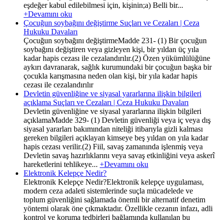
eşdeğer kabul edilebilmesi için, kişinin;a) Belli bir...
+Devamını oku
Çocuğun soybağını değiştirme Suçları ve Cezaları | Ceza
Hukuku Davaları
Çocuğun soybağını değiştirmeMadde 231- (1) Bir çocuğun
soybağını değiştiren veya gizleyen kişi, bir yıldan üç yıla
kadar hapis cezası ile cezalandırılır.(2) Özen yükümlülüğüne
aykırı davranarak, sağlık kurumundaki bir çocuğun başka bir
çocukla karışmasına neden olan kişi, bir yıla kadar hapis
cezası ile cezalandırılır
Devletin güvenliğine ve siyasal yararlarına ilişkin bilgileri
açıklama Suçları ve Cezaları | Ceza Hukuku Davaları
Devletin güvenliğine ve siyasal yararlarına ilişkin bilgileri
açıklamaMadde 329- (1) Devletin güvenliği veya iç veya dış
siyasal yararları bakımından niteliği itibarıyla gizli kalması
gereken bilgileri açıklayan kimseye beş yıldan on yıla kadar
hapis cezası verilir.(2) Fiil, savaş zamanında işlenmiş veya
Devletin savaş hazırlıklarını veya savaş etkinliğini veya askerî
hareketlerini tehlikeye...
+Devamını oku
Elektronik Kelepçe Nedir?
Elektronik Kelepçe Nedir?Elektronik kelepçe uygulaması,
modern ceza adaleti sistemlerinde suçla mücadelede ve
toplum güvenliğini sağlamada önemli bir alternatif denetim
yöntemi olarak öne çıkmaktadır. Özellikle cezanın infazı, adli
kontrol ve koruma tedbirleri bağlamında kullanılan bu