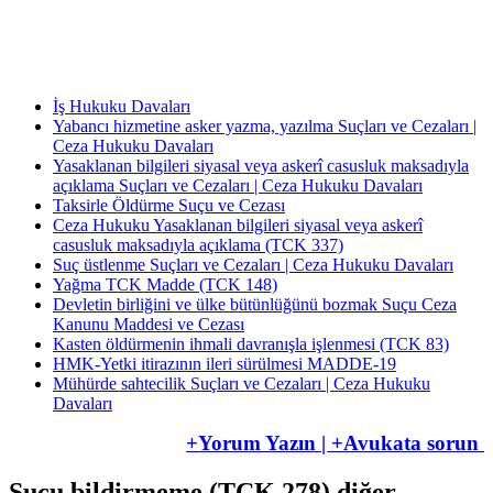
Av. Uğur Azap Hukuk Bürosunu kurarak adalete hizmet etmeye devam etmektedir.
Halen, Antalya'da Avukatlık görevini ifa ederek Kamu Hukuku alanında tezli yüksek
lisans çalışmalarını da sürdürmektedir.
İş Hukuku Davaları
Yabancı hizmetine asker yazma, yazılma Suçları ve Cezaları |
Ceza Hukuku Davaları
Yasaklanan bilgileri siyasal veya askerî casusluk maksadıyla
açıklama Suçları ve Cezaları | Ceza Hukuku Davaları
Taksirle Öldürme Suçu ve Cezası
Ceza Hukuku Yasaklanan bilgileri siyasal veya askerî
casusluk maksadıyla açıklama (TCK 337)
Suç üstlenme Suçları ve Cezaları | Ceza Hukuku Davaları
Yağma TCK Madde (TCK 148)
Devletin birliğini ve ülke bütünlüğünü bozmak Suçu Ceza
Kanunu Maddesi ve Cezası
Kasten öldürmenin ihmali davranışla işlenmesi (TCK 83)
HMK-Yetki itirazının ileri sürülmesi ​​​​​​​MADDE-19
Mühürde sahtecilik Suçları ve Cezaları | Ceza Hukuku
Davaları
+Yorum Yazın | +Avukata sorun
Suçu bildirmeme (TCK 278) diğer