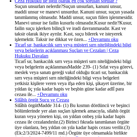
Ceza Hukuku ile ilgili olarak en çok sorulan sorular ?
Suçun unsurları nelerdir?Suçun unsurları, kanuni unsur,
maddi unsur ve manevi unsurdur. Kanuni unsur, suçun yasada
tanımlanmış olmasıdır. Maddi unsur, suçun fiilen işlenmesidir.
Manevi unsur ise failin kusurlu olmasıdır.Kusur nedir?Kusur,
failin suçu işlerken bilinçli ve iradi davranmasıdır. Kast ve
taksir olarak ikiye ayrılır. Kast, suçu bilerek ve isteyerek
işlemektir. Taksir ise dikkat ve özen...
+Devamını oku
Ticarî sır, bankacılık sırrı veya müşteri sırrı niteliğindeki bilgi
veya belgelerin açıklanması Suçları ve Cezaları | Ceza
Hukuku Davaları
Ticarî sır, bankacılık sırrı veya müşteri sırrı niteliğindeki bilgi
veya belgelerin açıklanmasıMadde 239- (1) Sıfat veya görevi,
meslek veya sanatı gereği vakıf olduğu ticari sır, bankacılık
sırrı veya müşteri sırrı niteliğindeki bilgi veya belgeleri
yetkisiz kişilere veren veya ifşa eden kişi, şikayet üzerine, bir
yıldan üç yıla kadar hapis ve beşbin güne kadar adlî para
cezası ile...
+Devamını oku
Silâhlı örgüt Suçu ve Cezası
Silâhlı örgütMadde 314- (1) Bu kısmın dördüncü ve beşinci
bölümlerinde yer alan suçları işlemek amacıyla, silahlı örgüt
kuran veya yöneten kişi, on yıldan onbeş yıla kadar hapis
cezası ile cezalandırılır.(2) Birinci fıkrada tanımlanan örgüte
üye olanlara, beş yıldan on yıla kadar hapis cezası verilir.(3)
(Ek:2/3/2024-7499/11 md.) Örgüte üye olmamakla birlikte