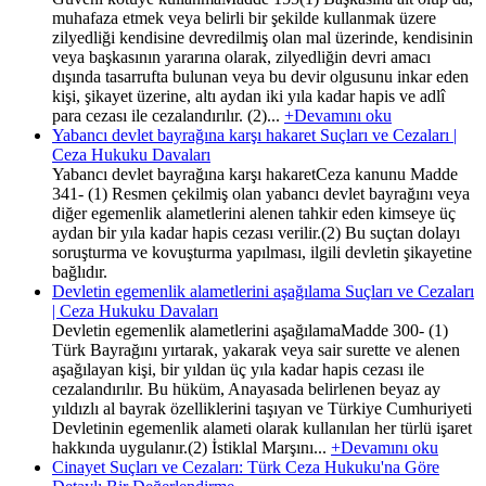
muhafaza etmek veya belirli bir şekilde kullanmak üzere
zilyedliği kendisine devredilmiş olan mal üzerinde, kendisinin
veya başkasının yararına olarak, zilyedliğin devri amacı
dışında tasarrufta bulunan veya bu devir olgusunu inkar eden
kişi, şikayet üzerine, altı aydan iki yıla kadar hapis ve adlî
para cezası ile cezalandırılır. (2)...
+Devamını oku
Yabancı devlet bayrağına karşı hakaret Suçları ve Cezaları |
Ceza Hukuku Davaları
Yabancı devlet bayrağına karşı hakaretCeza kanunu Madde
341- (1) Resmen çekilmiş olan yabancı devlet bayrağını veya
diğer egemenlik alametlerini alenen tahkir eden kimseye üç
aydan bir yıla kadar hapis cezası verilir.(2) Bu suçtan dolayı
soruşturma ve kovuşturma yapılması, ilgili devletin şikayetine
bağlıdır.
Devletin egemenlik alametlerini aşağılama Suçları ve Cezaları
| Ceza Hukuku Davaları
Devletin egemenlik alametlerini aşağılamaMadde 300- (1)
Türk Bayrağını yırtarak, yakarak veya sair surette ve alenen
aşağılayan kişi, bir yıldan üç yıla kadar hapis cezası ile
cezalandırılır. Bu hüküm, Anayasada belirlenen beyaz ay
yıldızlı al bayrak özelliklerini taşıyan ve Türkiye Cumhuriyeti
Devletinin egemenlik alameti olarak kullanılan her türlü işaret
hakkında uygulanır.(2) İstiklal Marşını...
+Devamını oku
Cinayet Suçları ve Cezaları: Türk Ceza Hukuku'na Göre