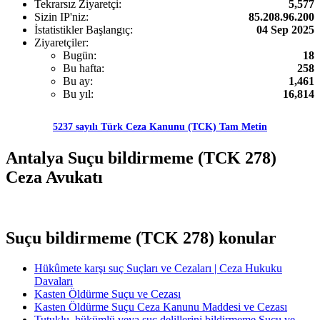
Tekrarsız Ziyaretçi:
5,577
Sizin IP'niz:
85.208.96.200
İstatistikler Başlangıç:
04 Sep 2025
Ziyaretçiler:
Bugün:
18
Bu hafta:
258
Bu ay:
1,461
Bu yıl:
16,814
5237 sayılı Türk Ceza Kanunu (TCK) Tam Metin
Antalya Suçu bildirmeme (TCK 278)
Ceza Avukatı
Suçu bildirmeme (TCK 278) konular
Hükûmete karşı suç Suçları ve Cezaları | Ceza Hukuku
Davaları
Kasten Öldürme Suçu ve Cezası
Kasten Öldürme Suçu Ceza Kanunu Maddesi ve Cezası
Tutuklu, hükümlü veya suç delillerini bildirmeme Suçu ve