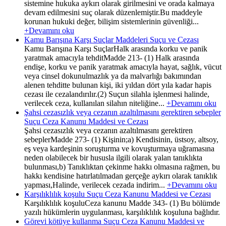
sistemine hukuka aykırı olarak girilmesini ve orada kalmaya
devam edilmesini suç olarak düzenlemiştir.Bu maddeyle
korunan hukuki değer, bilişim sistemlerinin güvenliği...
+Devamını oku
Kamu Barışına Karşı Suçlar Maddeleri Suçu ve Cezası
Kamu Barışına Karşı SuçlarHalk arasında korku ve panik
yaratmak amacıyla tehditMadde 213- (1) Halk arasında
endişe, korku ve panik yaratmak amacıyla hayat, sağlık, vücut
veya cinsel dokunulmazlık ya da malvarlığı bakımından
alenen tehditte bulunan kişi, iki yıldan dört yıla kadar hapis
cezası ile cezalandırılır.(2) Suçun silahla işlenmesi halinde,
verilecek ceza, kullanılan silahın niteliğine...
+Devamını oku
Şahsi cezasızlık veya cezanın azaltılmasını gerektiren sebepler
Suçu Ceza Kanunu Maddesi ve Cezası
Şahsi cezasızlık veya cezanın azaltılmasını gerektiren
sebeplerMadde 273- (1) Kişinin;a) Kendisinin, üstsoy, altsoy,
eş veya kardeşinin soruşturma ve kovuşturmaya uğramasına
neden olabilecek bir hususla ilgili olarak yalan tanıklıkta
bulunması,b) Tanıklıktan çekinme hakkı olmasına rağmen, bu
hakkı kendisine hatırlatılmadan gerçeğe aykırı olarak tanıklık
yapması,Halinde, verilecek cezada indirim...
+Devamını oku
Karşılıklılık koşulu Suçu Ceza Kanunu Maddesi ve Cezası
Karşılıklılık koşuluCeza kanunu Madde 343- (1) Bu bölümde
yazılı hükümlerin uygulanması, karşılıklılık koşuluna bağlıdır.
Görevi kötüye kullanma Suçu Ceza Kanunu Maddesi ve