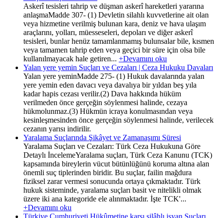
Askerî tesisleri tahrip ve düşman askerî hareketleri yararına
anlaşmaMadde 307- (1) Devletin silahlı kuvvetlerine ait olan
veya hizmetine verilmiş bulunan kara, deniz ve hava ulaşım
araçlarını, yolları, müesseseleri, depoları ve diğer askerî
tesisleri, bunlar henüz tamamlanmamış bulunsalar bile, kısmen
veya tamamen tahrip eden veya geçici bir süre için olsa bile
kullanılmayacak hale getiren...
+Devamını oku
Yalan yere yemin Suçları ve Cezaları | Ceza Hukuku Davaları
Yalan yere yeminMadde 275- (1) Hukuk davalarında yalan
yere yemin eden davacı veya davalıya bir yıldan beş yıla
kadar hapis cezası verilir.(2) Dava hakkında hüküm
verilmeden önce gerçeğin söylenmesi halinde, cezaya
hükmolunmaz.(3) Hükmün icraya konulmasından veya
kesinleşmesinden önce gerçeğin söylenmesi halinde, verilecek
cezanın yarısı indirilir.
Yaralama Suçlarında Şikâyet ve Zamanaşımı Süresi
Yaralama Suçları ve Cezaları: Türk Ceza Hukukuna Göre
Detaylı İncelemeYaralama suçları, Türk Ceza Kanunu (TCK)
kapsamında bireylerin vücut bütünlüğünü koruma altına alan
önemli suç tiplerinden biridir. Bu suçlar, failin mağdura
fiziksel zarar vermesi sonucunda ortaya çıkmaktadır. Türk
hukuk sisteminde, yaralama suçları basit ve nitelikli olmak
üzere iki ana kategoride ele alınmaktadır. İşte TCK'...
+Devamını oku
Türkiye Cumhuriyeti Hükûmetine karşı silâhlı isyan Suçları