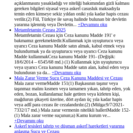
açıklanmasını yasakladığı ve niteliği bakımından gizli kalması
gereken bilgileri siyasal veya askerî casusluk maksadıyla
temin eden kimseye sekiz yıldan oniki yıla kadar hapis cezası
verilir.(2) Fiil, Türkiye ile savaş halinde bulunan bir devletin
yararına işlenmiş veya Devletin...
+Devamını oku
Metamfetamin Cezası 2025
Metamfetamin Cezası için Ceza kanunu Madde 191' e
bakmamız gerekmektedir.Kullanmak için uyuşturucu veya
uyarıcı Ceza kanunu Madde satın almak, kabul etmek veya
bulundurmak ya da uyuşturucu veya uyarıcı Ceza kanunu
Madde kullanmakCeza kanunu Madde 191- (Değişik:
18/6/2014 – 6545/68 md.) (1) Kullanmak için uyuşturucu
veya uyarıcı Ceza kanunu Madde satın alan, kabul eden veya
bulunduran ya da...
+Devamını oku
Mala Zarar Verme Suçu Ceza Kanunu Maddesi ve Cezası
Mala zarar vermeMadde 151(1) Başkasının taşınır veya
taşınmaz malını kısmen veya tamamen yıkan, tahrip eden, yok
eden, bozan, kullanılamaz hale getiren veya kirleten kişi,
mağdurun şikayeti üzerine, dört aydan üç yıla kadar hapis
veya adlî para cezası ile cezalandırılır.(2) (Mülga:9/7/2021-
7332/17 md.) Mala zarar vermenin nitelikli halleriMadde 152-
(1) Mala zarar verme suçunun;a) Kamu kurum ve...
+Devamını oku
Askerî tesisleri tahrip ve düşman askerî hareketleri yararına
anlaşma Suçu ve Cezası