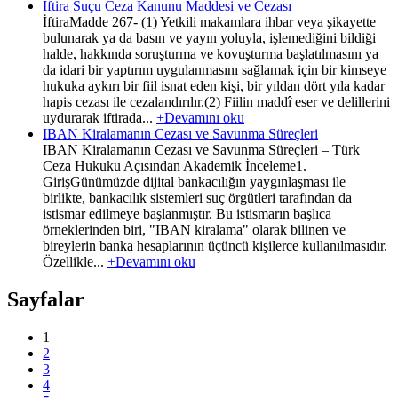
İftira Suçu Ceza Kanunu Maddesi ve Cezası
İftiraMadde 267- (1) Yetkili makamlara ihbar veya şikayette
bulunarak ya da basın ve yayın yoluyla, işlemediğini bildiği
halde, hakkında soruşturma ve kovuşturma başlatılmasını ya
da idari bir yaptırım uygulanmasını sağlamak için bir kimseye
hukuka aykırı bir fiil isnat eden kişi, bir yıldan dört yıla kadar
hapis cezası ile cezalandırılır.(2) Fiilin maddî eser ve delillerini
uydurarak iftirada...
+Devamını oku
IBAN Kiralamanın Cezası ve Savunma Süreçleri
IBAN Kiralamanın Cezası ve Savunma Süreçleri – Türk
Ceza Hukuku Açısından Akademik İnceleme1.
GirişGünümüzde dijital bankacılığın yaygınlaşması ile
birlikte, bankacılık sistemleri suç örgütleri tarafından da
istismar edilmeye başlanmıştır. Bu istismarın başlıca
örneklerinden biri, "IBAN kiralama" olarak bilinen ve
bireylerin banka hesaplarının üçüncü kişilerce kullanılmasıdır.
Özellikle...
+Devamını oku
Sayfalar
1
2
3
4