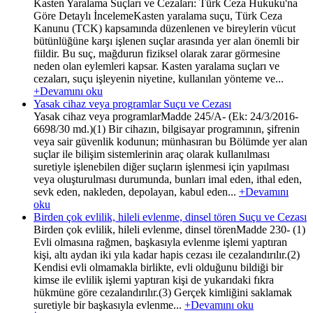
Kasten Yaralama Suçları ve Cezaları: Türk Ceza Hukuku'na
Göre Detaylı İncelemeKasten yaralama suçu, Türk Ceza
Kanunu (TCK) kapsamında düzenlenen ve bireylerin vücut
bütünlüğüne karşı işlenen suçlar arasında yer alan önemli bir
fiildir. Bu suç, mağdurun fiziksel olarak zarar görmesine
neden olan eylemleri kapsar. Kasten yaralama suçları ve
cezaları, suçu işleyenin niyetine, kullanılan yönteme ve...
+Devamını oku
Yasak cihaz veya programlar Suçu ve Cezası
Yasak cihaz veya programlarMadde 245/A- (Ek: 24/3/2016-
6698/30 md.)(1) Bir cihazın, bilgisayar programının, şifrenin
veya sair güvenlik kodunun; münhasıran bu Bölümde yer alan
suçlar ile bilişim sistemlerinin araç olarak kullanılması
suretiyle işlenebilen diğer suçların işlenmesi için yapılması
veya oluşturulması durumunda, bunları imal eden, ithal eden,
sevk eden, nakleden, depolayan, kabul eden...
+Devamını
oku
Birden çok evlilik, hileli evlenme, dinsel tören Suçu ve Cezası
Birden çok evlilik, hileli evlenme, dinsel törenMadde 230- (1)
Evli olmasına rağmen, başkasıyla evlenme işlemi yaptıran
kişi, altı aydan iki yıla kadar hapis cezası ile cezalandırılır.(2)
Kendisi evli olmamakla birlikte, evli olduğunu bildiği bir
kimse ile evlilik işlemi yaptıran kişi de yukarıdaki fıkra
hükmüne göre cezalandırılır.(3) Gerçek kimliğini saklamak
suretiyle bir başkasıyla evlenme...
+Devamını oku