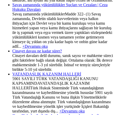
takdirde, altı aydan iki yıla kadar hapis cezası ile cezalandırılır.
Savaş zamanında yükümlülükler Suçları ve Cezaları | Ceza
Hukuku Davaları
Savaş zamanında yükümlülüklerMadde 322- (1) Savaş
zamanında, Devletin silahlı kuvvetlerinin veya halkın
ihtiyaçları için Devlet veya bir kamu kuruluşu veya kamu
hizmetleri yapan veya kamu ihtiyaçlarını sağlayan bir kuruluş
ile iş yapmak veya eşya vermek üzere yaptıkları sözleşmedeki
yükümlülükleri kısmen veya tamamen yerine getirmeyen
kimseye üç yıldan on yıla kadar hapis ve onbin güne kadar
adlî...
+Devamını oku
Cinayet davası ne kadar sürer?
Cinayet davaları delil durumu, sanık sayısı ve mahkeme süreci
gibi faktörlere bağlı olarak değişir. Ortalama olarak: İlk derece
mahkemesinde 1-3 yıl sürebilir. İstinaf ve temyiz süreçleriyle
birlikte 5-10 yıl sürebilir.
VATANDAŞLIK KAZANIM HALLERİ
5901 SAYILI TÜRK VATANDAŞLIĞI KANUNU
KAPSAMINDAVATANDAŞLIK KAZANIM
HALLERİTürk Hukuk Sisteminde Türk vatandaşlığının
kazanılmasına ve kaybedilmesine yönelik hususlar 5901 sayılı
Türk Vatandaşlığı Kanunu ve buna ilişkin Yönetmeliklerle
düzenleme altına alınmıştır. Türk vatandaşlığının kazanılması
ve kaybedilmesine yönelik işler yurtiçinde İçişleri Bakanlığı
tarafından, yurt dışında dış...
+Devamını oku