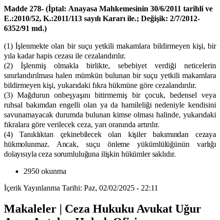
Madde 278-
(İptal:
Anayasa Mahkemesinin 30/6/2011 tarihli ve
E.:2010/52, K.:2011/113 sayılı Kararı ile.; Değişik: 2/7/2012-
6352/91 md.)
(1) İşlenmekte olan bir suçu yetkili makamlara bildirmeyen kişi, bir
yıla kadar hapis cezası ile cezalandırılır.
(2) İşlenmiş olmakla birlikte, sebebiyet verdiği neticelerin
sınırlandırılması halen mümkün bulunan bir suçu yetkili makamlara
bildirmeyen kişi, yukarıdaki fıkra hükmüne göre cezalandırılır.
(3) Mağdurun onbeşyaşını bitirmemiş bir çocuk, bedensel veya
ruhsal bakımdan engelli olan ya da hamileliği nedeniyle kendisini
savunamayacak durumda bulunan kimse olması halinde, yukarıdaki
fıkralara göre verilecek ceza, yarı oranında artırılır.
(4) Tanıklıktan çekinebilecek olan kişiler bakımından cezaya
hükmolunmaz. Ancak, suçu önleme yükümlülüğünün varlığı
dolayısıyla ceza sorumluluğuna ilişkin hükümler saklıdır.
2950 okunma
İçerik Yayınlanma Tarihi: Paz, 02/02/2025 - 22:11
Makaleler | Ceza Hukuku Avukat Uğur