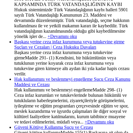
KAPSAMINDA TÜRK VATANDAŞLIĞININ KAYBI
Hukuk sistemimizde Türk Vatandaşlığının kaybı halleri 5901
sayılı Türk Vatandaşlığı Kanununun 23. Maddesi ve
devamında düzenlenmiştir. Türk vatandaşlığı, seçme hakkının
kullanılması ile ve yetkili makamın kararı ile kaybedilir. Türk
vatandaşlığının kazanılmasında olduğu gibi kaybedilmesine
yönelik işler de...
+Devamını oku
Başkası yerine ceza infaz kurumuna veya tutukevine girme
Suçları ve Cezaları | Ceza Hukuku Davaları
Başkası yerine ceza infaz kurumuna veya tutukevine
girmeMadde 291- (1) Kendisini, bir hükümlünün veya
tutuklunun yerine koyarak ceza infaz kurumuna veya
tutukevine giren kimseye altı aydan iki yıla kadar hapis cezası
verilir.
Hak kullanımını ve beslenmeyi engelleme Suçu Ceza Kanunu
Maddesi ve Cezası
Hak kullanımını ve beslenmeyi engellemeMadde 298- (1)
Ceza infaz kurumları ve tutukevlerinde bulunan hükümlü ve
tutukluların haberleşmelerini, ziyaretçileriyle görüşmelerini,
iyileştirme ve eğitim programları çerçevesinde eğitim ve spor,
meslek kazandırma ve işyurdu çalışmaları ile diğer sosyal ve
kültürel faaliyetlere katılmalarını, kurum tabibince muayene
ve tedavi edilmelerini, müdafi veya...
+Devamını oku
Güveni Kötüye Kullanma Suçu ve Cezası
Güveni kötüye kullanmaMadde 155(1) Başkasına ait olup da,