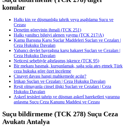
konular
Halkı kin ve düşmanlığa tahrik veya aşağılama Suçu ve
Cezası
Denetim görevinin ihmali (TCK 251)
Halkı yanıltıcı bilgiyi alenen yayma (TCK 217/A)
Kamu Barışına Karşı Suçlar Maddeleri Suçları ve Cezaları |
Ceza Hukuku Davaları
Yabancı devlet bayrağına karşı hakaret Suçları ve Cezaları |
Ceza Hukuku Davaları
Neticesi sebebiyle ağırlaşmış işkence (TCK 95)
Bir mekanı basmak, kurşunlamak, sağa sola ateş etmek Türk
ceza hukuka göre özet inceleme
Cinayet davası hangi mahkemede açılır?
İrtikap Suçları ve Cezaları | Ceza Hukuku Davaları
Reşit olmayanla cinsel ilişki Suçları ve Cezaları | Ceza
Hukuku Davaları
Askerî tesisleri tahrip ve düşman askerî hareketleri yararına
anlaşma Suçu Ceza Kanunu Maddesi ve Cezası
Suçu bildirmeme (TCK 278) Suçu Ceza
Avukatı Antalya