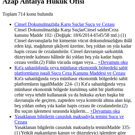
Azap Antalya Hukuk Ofisi
Toplam 714 konu bulundu
Cinsel Dokunulmazlığa Karşı Suçlar Suçu ve Cezası
Cinsel Dokunulmazlığa Karşı SuçlarCinsel saldırıCeza
kanunu Madde 102- (Değişik: 18/6/2014-6545/58 md.) (1)
Cinsel davranışlarla bir kimsenin vücut dokunulmazlığını ihlâl
eden kişi, mağdurun şikâyeti üzerine, beş yıldan on yıla kadar
hapis cezası ile cezalandırılır. Cinsel davranışın sarkıntılık
düzeyinde kalması hâlinde iki yıldan beş yıla kadar hapis
cezası verilir.(2) Fiilin vücuda organ veya...
+Devamını oku
Kıt'a sahanlığında veya münhasır ekonomik bölgedeki sabit
platformların işgali Suçu Ceza Kanunu Maddesi ve Cezası
Kıt'a sahanlığında veya münhasır ekonomik bölgedeki sabit
platformların işgaliMadde 224- (1) Kıt'a sahanlığında veya
münhasır ekonomik bölgede kurulmuş sabit bir platformu
cebir veya tehdit kullanarak ya da hukuka aykırı başka bir
davranışla ele geçiren, zapteden veya kontrolü altına alan kişi,
beş yıldan onbeş yıla kadar hapis cezası ile cezalandırılır.(2)
Bu suçun işlenmesi sırasında kişilerin...
+Devamını oku
Yasaklanan bilgilerin casusluk maksadıyla temini Suçu ve
Cezası
Yasaklanan bilgilerin casusluk maksadıyla teminiMadde 335-
(1) Yetkili makamların kanun ve düzenleyici işlemlere göre