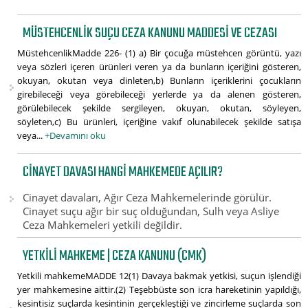
MÜSTEHCENLIK SUÇU CEZA KANUNU MADDESI VE CEZASI
MüstehcenlikMadde 226- (1) a) Bir çocuğa müstehcen görüntü, yazı
veya sözleri içeren ürünleri veren ya da bunların içeriğini gösteren,
okuyan, okutan veya dinleten,b) Bunların içeriklerini çocukların
girebileceği veya görebileceği yerlerde ya da alenen gösteren,
görülebilecek şekilde sergileyen, okuyan, okutan, söyleyen,
söyleten,c) Bu ürünleri, içeriğine vakıf olunabilecek şekilde satışa
veya...
+Devamını oku
CINAYET DAVASI HANGI MAHKEMEDE AÇILIR?
Cinayet davaları, Ağır Ceza Mahkemelerinde görülür.
Cinayet suçu ağır bir suç olduğundan, Sulh veya Asliye
Ceza Mahkemeleri yetkili değildir.
YETKILI MAHKEME | CEZA KANUNU (CMK)
Yetkili mahkemeMADDE 12(1) Davaya bakmak yetkisi, suçun işlendiği
yer mahkemesine aittir.(2) Teşebbüste son icra hareketinin yapıldığı,
kesintisiz suçlarda kesintinin gerçekleştiği ve zincirleme suçlarda son