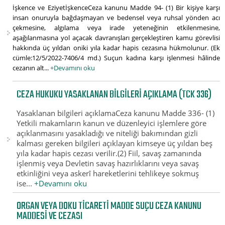
İşkence ve EziyetİşkenceCeza kanunu Madde 94- (1) Bir kişiye karşı
insan onuruyla bağdaşmayan ve bedensel veya ruhsal yönden acı
çekmesine, algılama veya irade yeteneğinin etkilenmesine,
aşağılanmasına yol açacak davranışları gerçekleştiren kamu görevlisi
hakkında üç yıldan oniki yıla kadar hapis cezasına hükmolunur. (Ek
cümle:12/5/2022-7406/4 md.) Suçun kadına karşı işlenmesi hâlinde
cezanın alt...
+Devamını oku
CEZA HUKUKU YASAKLANAN BILGILERI AÇIKLAMA (TCK 336)
Yasaklanan bilgileri açıklamaCeza kanunu Madde 336- (1)
Yetkili makamların kanun ve düzenleyici işlemlere göre
açıklanmasını yasakladığı ve niteliği bakımından gizli
kalması gereken bilgileri açıklayan kimseye üç yıldan beş
yıla kadar hapis cezası verilir.(2) Fiil, savaş zamanında
işlenmiş veya Devletin savaş hazırlıklarını veya savaş
etkinliğini veya askerî hareketlerini tehlikeye sokmuş
ise...
+Devamını oku
ORGAN VEYA DOKU TICARETI MADDE SUÇU CEZA KANUNU
MADDESI VE CEZASI