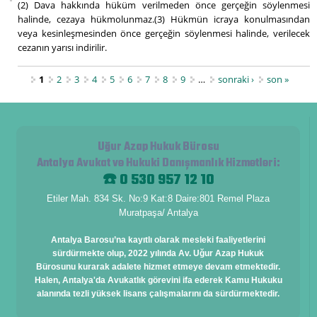
(2) Dava hakkında hüküm verilmeden önce gerçeğin söylenmesi
halinde, cezaya hükmolunmaz.(3) Hükmün icraya konulmasından
veya kesinleşmesinden önce gerçeğin söylenmesi halinde, verilecek
cezanın yarısı indirilir.
Sayfalar
1
2
3
4
5
6
7
8
9
…
sonraki ›
son »
Uğur Azap Hukuk Bürosu
Antalya Avukat ve Hukuki Danışmanlık Hizmetleri
:
☎️ 0 530 957 12 10
Etiler Mah. 834 Sk. No:9 Kat:8 Daire:801 Remel Plaza
Muratpaşa/ Antalya
Antalya Barosu’na kayıtlı olarak mesleki faaliyetlerini
sürdürmekte olup, 2022 yılında Av. Uğur Azap Hukuk
Bürosunu kurarak adalete hizmet etmeye devam etmektedir.
Halen, Antalya'da Avukatlık görevini ifa ederek Kamu Hukuku
alanında tezli yüksek lisans çalışmalarını da sürdürmektedir.