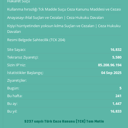
Hakaret Suçu
Kullanma hırsızlığı Tck Madde Suçu Ceza Kanunu Maddesi ve Cezası
Anayasayı ihlal Suçları ve Cezaları | Ceza Hukuku Davaları
Kişiyi hürriyetinden yoksun kılma Suçları ve Cezaları | Ceza Hukuku
Davaları
Resmi Belgede Sahtecilik (TCK 204)
Site Sayacı:
16,832
Tekrarsız Ziyaretçi:
5,580
Sizin IP'niz:
85.208.96.194
İstatistikler Başlangıç:
04 Sep 2025
Ziyaretçiler:
Bugün:
5
Bu hafta:
241
Bu ay:
1,447
Bu yıl:
16,833
5237 sayılı Türk Ceza Kanunu (TCK) Tam Metin