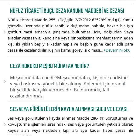
NÜFUZ TICARETI SUÇU CEZA KANUNU MADDESI VE CEZASI
Nüfuz ticareti Madde 255- (Değişik: 2/7/2012-6352/89 md.)(1) Kamu
görevlisi üzerinde nüfuz sahibi olduğundan bahisle, haksız bir işin
gördürülmesi amacıyla girişimde bulunması için, doğrudan veya
aracılar vasıtasıyla, kendisine veya bir başkasına menfaat temin eden
kişi, iki yıldan beş yıla kadar hapis ve beşbin güne kadar adli para
cezası ile cezalandırılır. Kişinin kamu görevlisi olması...
+Devamını oku
CEZA HUKUKU MEŞRU MÜDAFAA NEDIR?
Meşru müdafaa nedir?Meşru müdafaa, kişinin kendisine
veya başkasına yönelik bir saldırıyı önlemek için orantılı
bir şekilde karşılık vermesidir. Bu durumda, fail
cezalandırılmaz.
SES VEYA GÖRÜNTÜLERIN KAYDA ALINMASI SUÇU VE CEZASI
Ses veya görüntülerin kayda alınmasıMadde 286- (1) Soruşturma ve
kovuşturma işlemleri sırasındaki ses veya görüntüleri yetkisiz olarak
kayda alan veya nakleden kişi, altı aya kadar hapis cezası ile