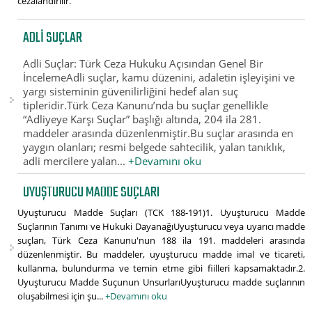
cezalandırılır.
ADLI SUÇLAR
Adli Suçlar: Türk Ceza Hukuku Açısından Genel Bir
İncelemeAdli suçlar, kamu düzenini, adaletin işleyişini ve
yargı sisteminin güvenilirliğini hedef alan suç
tipleridir.Türk Ceza Kanunu’nda bu suçlar genellikle
“Adliyeye Karşı Suçlar” başlığı altında, 204 ila 281.
maddeler arasında düzenlenmiştir.Bu suçlar arasında en
yaygın olanları; resmi belgede sahtecilik, yalan tanıklık,
adli mercilere yalan...
+Devamını oku
UYUŞTURUCU MADDE SUÇLARI
Uyuşturucu Madde Suçları (TCK 188-191)1. Uyuşturucu Madde
Suçlarının Tanımı ve Hukuki DayanağıUyuşturucu veya uyarıcı madde
suçları, Türk Ceza Kanunu'nun 188 ila 191. maddeleri arasında
düzenlenmiştir. Bu maddeler, uyuşturucu madde imal ve ticareti,
kullanma, bulundurma ve temin etme gibi fiilleri kapsamaktadır.2.
Uyuşturucu Madde Suçunun UnsurlarıUyuşturucu madde suçlarının
oluşabilmesi için şu...
+Devamını oku