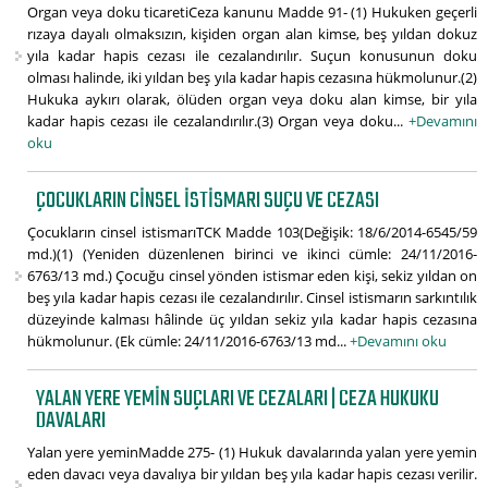
Organ veya doku ticaretiCeza kanunu Madde 91- (1) Hukuken geçerli
rızaya dayalı olmaksızın, kişiden organ alan kimse, beş yıldan dokuz
yıla kadar hapis cezası ile cezalandırılır. Suçun konusunun doku
olması halinde, iki yıldan beş yıla kadar hapis cezasına hükmolunur.(2)
Hukuka aykırı olarak, ölüden organ veya doku alan kimse, bir yıla
kadar hapis cezası ile cezalandırılır.(3) Organ veya doku...
+Devamını
oku
ÇOCUKLARIN CINSEL İSTISMARI SUÇU VE CEZASI
Çocukların cinsel istismarıTCK Madde 103(Değişik: 18/6/2014-6545/59
md.)(1) (Yeniden düzenlenen birinci ve ikinci cümle: 24/11/2016-
6763/13 md.) Çocuğu cinsel yönden istismar eden kişi, sekiz yıldan on
beş yıla kadar hapis cezası ile cezalandırılır. Cinsel istismarın sarkıntılık
düzeyinde kalması hâlinde üç yıldan sekiz yıla kadar hapis cezasına
hükmolunur. (Ek cümle: 24/11/2016-6763/13 md...
+Devamını oku
YALAN YERE YEMIN SUÇLARI VE CEZALARI | CEZA HUKUKU
DAVALARI
Yalan yere yeminMadde 275- (1) Hukuk davalarında yalan yere yemin
eden davacı veya davalıya bir yıldan beş yıla kadar hapis cezası verilir.