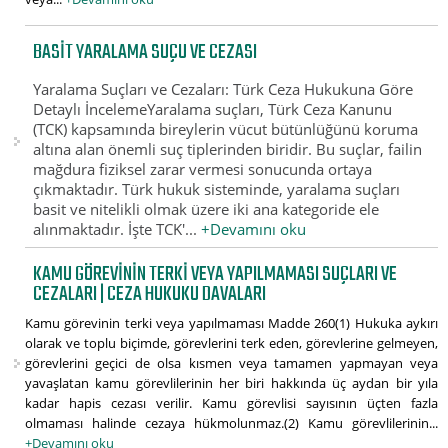
BASIT YARALAMA SUÇU VE CEZASI
Yaralama Suçları ve Cezaları: Türk Ceza Hukukuna Göre
Detaylı İncelemeYaralama suçları, Türk Ceza Kanunu
(TCK) kapsamında bireylerin vücut bütünlüğünü koruma
altına alan önemli suç tiplerinden biridir. Bu suçlar, failin
mağdura fiziksel zarar vermesi sonucunda ortaya
çıkmaktadır. Türk hukuk sisteminde, yaralama suçları
basit ve nitelikli olmak üzere iki ana kategoride ele
alınmaktadır. İşte TCK'...
+Devamını oku
KAMU GÖREVININ TERKI VEYA YAPILMAMASI SUÇLARI VE
CEZALARI | CEZA HUKUKU DAVALARI
Kamu görevinin terki veya yapılmaması Madde 260(1) Hukuka aykırı
olarak ve toplu biçimde, görevlerini terk eden, görevlerine gelmeyen,
görevlerini geçici de olsa kısmen veya tamamen yapmayan veya
yavaşlatan kamu görevlilerinin her biri hakkında üç aydan bir yıla
kadar hapis cezası verilir. Kamu görevlisi sayısının üçten fazla
olmaması halinde cezaya hükmolunmaz.(2) Kamu görevlilerinin...
+Devamını oku