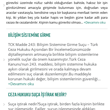
görevlisi üzerinde nüfuz sahibi olduğundan bahisle, haksız bir işin
gördürülmesi amacıyla girişimde bulunması için, doğrudan veya
aracılar vasıtasıyla, kendisine veya bir başkasına menfaat temin eden
kişi, iki yıldan beş yıla kadar hapis ve beşbin güne kadar adli para
cezası ile cezalandırılır. Kişinin kamu görevlisi olması...
+Devamını oku
BILIŞIM SISTEMINE GIRME
TCK Madde 243: Bilişim Sistemine Girme Suçu – Türk
Ceza Hukuku Açısından Bir İncelemeGünümüzde
dijitalleşmenin artmasıyla birlikte bilişim sistemlerine
yönelik suçlar da önem kazanmıştır.Türk Ceza
Kanunu’nun 243. maddesi, bilişim sistemine hukuka
aykırı olarak girilmesini ve orada kalmaya devam
edilmesini suç olarak düzenlemiştir.Bu maddeyle
korunan hukuki değer, bilişim sistemlerinin güvenliği...
+Devamını oku
CEZA HUKUKU SUÇA IŞTIRAK NEDIR?
Suça iştirak nedir?Suça iştirak, birden fazla kişinin birlikte
suç işlemesidir. Failler, suçun işlenmesinde aldıkları