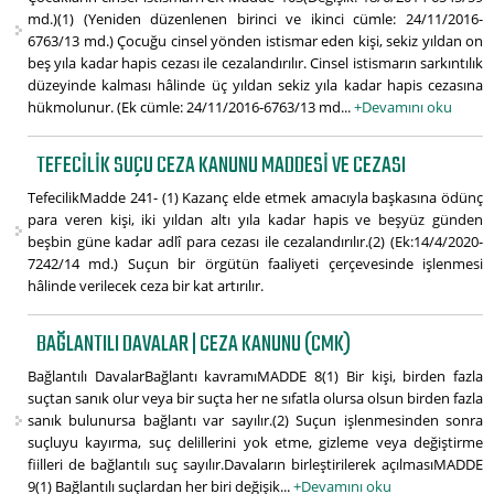
md.)(1) (Yeniden düzenlenen birinci ve ikinci cümle: 24/11/2016-
6763/13 md.) Çocuğu cinsel yönden istismar eden kişi, sekiz yıldan on
beş yıla kadar hapis cezası ile cezalandırılır. Cinsel istismarın sarkıntılık
düzeyinde kalması hâlinde üç yıldan sekiz yıla kadar hapis cezasına
hükmolunur. (Ek cümle: 24/11/2016-6763/13 md...
+Devamını oku
TEFECILIK SUÇU CEZA KANUNU MADDESI VE CEZASI
TefecilikMadde 241- (1) Kazanç elde etmek amacıyla başkasına ödünç
para veren kişi, iki yıldan altı yıla kadar hapis ve beşyüz günden
beşbin güne kadar adlî para cezası ile cezalandırılır.(2) (Ek:14/4/2020-
7242/14 md.) Suçun bir örgütün faaliyeti çerçevesinde işlenmesi
hâlinde verilecek ceza bir kat artırılır.
BAĞLANTILI DAVALAR | CEZA KANUNU (CMK)
Bağlantılı DavalarBağlantı kavramıMADDE 8(1) Bir kişi, birden fazla
suçtan sanık olur veya bir suçta her ne sıfatla olursa olsun birden fazla
sanık bulunursa bağlantı var sayılır.(2) Suçun işlenmesinden sonra
suçluyu kayırma, suç delillerini yok etme, gizleme veya değiştirme
fiilleri de bağlantılı suç sayılır.Davaların birleştirilerek açılmasıMADDE
9(1) Bağlantılı suçlardan her biri değişik...
+Devamını oku