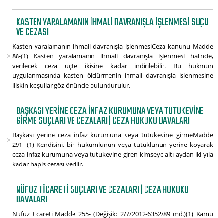
KASTEN YARALAMANIN IHMALI DAVRANIŞLA IŞLENMESI SUÇU
VE CEZASI
Kasten yaralamanın ihmali davranışla işlenmesiCeza kanunu Madde
88-(1) Kasten yaralamanın ihmali davranışla işlenmesi halinde,
verilecek ceza üçte ikisine kadar indirilebilir. Bu hükmün
uygulanmasında kasten öldürmenin ihmali davranışla işlenmesine
ilişkin koşullar göz önünde bulundurulur.
BAŞKASI YERINE CEZA INFAZ KURUMUNA VEYA TUTUKEVINE
GIRME SUÇLARI VE CEZALARI | CEZA HUKUKU DAVALARI
Başkası yerine ceza infaz kurumuna veya tutukevine girmeMadde
291- (1) Kendisini, bir hükümlünün veya tutuklunun yerine koyarak
ceza infaz kurumuna veya tutukevine giren kimseye altı aydan iki yıla
kadar hapis cezası verilir.
NÜFUZ TICARETI SUÇLARI VE CEZALARI | CEZA HUKUKU
DAVALARI
Nüfuz ticareti Madde 255- (Değişik: 2/7/2012-6352/89 md.)(1) Kamu