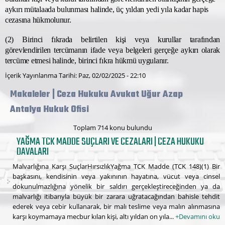
aykırı mütalaada bulunması halinde, üç yıldan yedi yıla kadar hapis
cezasına hükmolunur.
(2) Birinci fıkrada belirtilen kişi veya kurullar tarafından
görevlendirilen tercümanın ifade veya belgeleri gerçeğe aykırı olarak
tercüme etmesi halinde, birinci fıkra hükmü uygulanır.
İçerik Yayınlanma Tarihi: Paz, 02/02/2025 - 22:10
Makaleler | Ceza Hukuku Avukat Uğur Azap
Antalya Hukuk Ofisi
Toplam 714 konu bulundu
YAĞMA TCK MADDE SUÇLARI VE CEZALARI | CEZA HUKUKU
DAVALARI
Malvarlığına Karşı SuçlarHırsızlıkYağma TCK Madde (TCK 148)(1) Bir
başkasını, kendisinin veya yakınının hayatına, vücut veya cinsel
dokunulmazlığına yönelik bir saldırı gerçekleştireceğinden ya da
malvarlığı itibarıyla büyük bir zarara uğratacağından bahisle tehdit
ederek veya cebir kullanarak, bir malı teslime veya malın alınmasına
karşı koymamaya mecbur kılan kişi, altı yıldan on yıla...
+Devamını oku