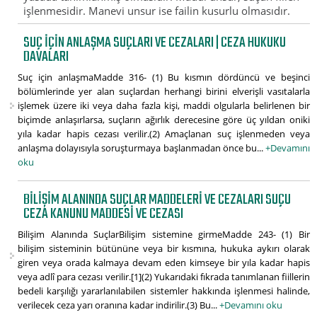
işlenmesidir. Manevi unsur ise failin kusurlu olmasıdır.
SUÇ IÇIN ANLAŞMA SUÇLARI VE CEZALARI | CEZA HUKUKU
DAVALARI
Suç için anlaşmaMadde 316- (1) Bu kısmın dördüncü ve beşinci
bölümlerinde yer alan suçlardan herhangi birini elverişli vasıtalarla
işlemek üzere iki veya daha fazla kişi, maddi olgularla belirlenen bir
biçimde anlaşırlarsa, suçların ağırlık derecesine göre üç yıldan oniki
yıla kadar hapis cezası verilir.(2) Amaçlanan suç işlenmeden veya
anlaşma dolayısıyla soruşturmaya başlanmadan önce bu...
+Devamını
oku
BILIŞIM ALANINDA SUÇLAR MADDELERI VE CEZALARI SUÇU
CEZA KANUNU MADDESI VE CEZASI
Bilişim Alanında SuçlarBilişim sistemine girmeMadde 243- (1) Bir
bilişim sisteminin bütününe veya bir kısmına, hukuka aykırı olarak
giren veya orada kalmaya devam eden kimseye bir yıla kadar hapis
veya adlî para cezası verilir.[1](2) Yukarıdaki fıkrada tanımlanan fiillerin
bedeli karşılığı yararlanılabilen sistemler hakkında işlenmesi halinde,
verilecek ceza yarı oranına kadar indirilir.(3) Bu...
+Devamını oku