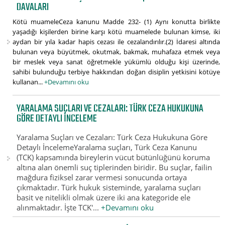
DAVALARI
Kötü muameleCeza kanunu Madde 232- (1) Aynı konutta birlikte
yaşadığı kişilerden birine karşı kötü muamelede bulunan kimse, iki
aydan bir yıla kadar hapis cezası ile cezalandırılır.(2) İdaresi altında
bulunan veya büyütmek, okutmak, bakmak, muhafaza etmek veya
bir meslek veya sanat öğretmekle yükümlü olduğu kişi üzerinde,
sahibi bulunduğu terbiye hakkından doğan disiplin yetkisini kötüye
kullanan...
+Devamını oku
YARALAMA SUÇLARI VE CEZALARI: TÜRK CEZA HUKUKUNA
GÖRE DETAYLI İNCELEME
Yaralama Suçları ve Cezaları: Türk Ceza Hukukuna Göre
Detaylı İncelemeYaralama suçları, Türk Ceza Kanunu
(TCK) kapsamında bireylerin vücut bütünlüğünü koruma
altına alan önemli suç tiplerinden biridir. Bu suçlar, failin
mağdura fiziksel zarar vermesi sonucunda ortaya
çıkmaktadır. Türk hukuk sisteminde, yaralama suçları
basit ve nitelikli olmak üzere iki ana kategoride ele
alınmaktadır. İşte TCK'...
+Devamını oku