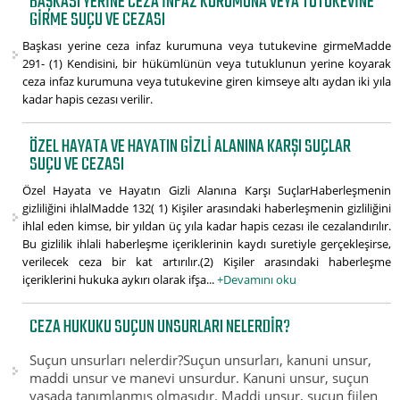
BAŞKASI YERINE CEZA INFAZ KURUMUNA VEYA TUTUKEVINE
GIRME SUÇU VE CEZASI
Başkası yerine ceza infaz kurumuna veya tutukevine girmeMadde
291- (1) Kendisini, bir hükümlünün veya tutuklunun yerine koyarak
ceza infaz kurumuna veya tutukevine giren kimseye altı aydan iki yıla
kadar hapis cezası verilir.
ÖZEL HAYATA VE HAYATIN GIZLI ALANINA KARŞI SUÇLAR
SUÇU VE CEZASI
Özel Hayata ve Hayatın Gizli Alanına Karşı SuçlarHaberleşmenin
gizliliğini ihlalMadde 132( 1) Kişiler arasındaki haberleşmenin gizliliğini
ihlal eden kimse, bir yıldan üç yıla kadar hapis cezası ile cezalandırılır.
Bu gizlilik ihlali haberleşme içeriklerinin kaydı suretiyle gerçekleşirse,
verilecek ceza bir kat artırılır.(2) Kişiler arasındaki haberleşme
içeriklerini hukuka aykırı olarak ifşa...
+Devamını oku
CEZA HUKUKU SUÇUN UNSURLARI NELERDIR?
Suçun unsurları nelerdir?Suçun unsurları, kanuni unsur,
maddi unsur ve manevi unsurdur. Kanuni unsur, suçun
yasada tanımlanmış olmasıdır. Maddi unsur, suçun fiilen