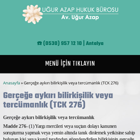
Ana içeriğe atla
☎️
(0530) 957 12 10 | Antalya
MENÜ İÇİN TIKLAYIN
Buradasınız
Anasayfa
» Gerçeğe aykırı bilirkişilik veya tercümanlık (TCK 276)
Gerçeğe aykırı bilirkişilik veya
tercümanlık (TCK 276)
Gerçeğe aykırı bilirkişilik veya tercümanlık
Madde 276-
(1) Yargı mercileri veya suçtan dolayı kanunen
soruşturma yapmak veya yemin altında tanık dinlemek yetkisine sahip
bulunan kişi veya kurul tarafından görevlendirilen bilirkişinin gerçeğe