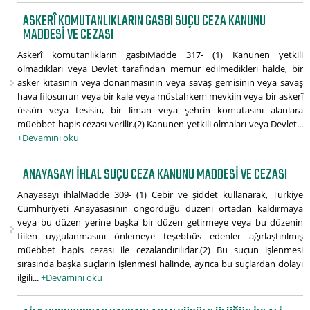
ASKERÎ KOMUTANLIKLARIN GASBI SUÇU CEZA KANUNU
MADDESI VE CEZASI
Askerî komutanlıkların gasbıMadde 317- (1) Kanunen yetkili
olmadıkları veya Devlet tarafından memur edilmedikleri halde, bir
asker kıtasının veya donanmasının veya savaş gemisinin veya savaş
hava filosunun veya bir kale veya müstahkem mevkiin veya bir askerî
üssün veya tesisin, bir liman veya şehrin komutasını alanlara
müebbet hapis cezası verilir.(2) Kanunen yetkili olmaları veya Devlet...
+Devamını oku
ANAYASAYI IHLAL SUÇU CEZA KANUNU MADDESI VE CEZASI
Anayasayı ihlalMadde 309- (1) Cebir ve şiddet kullanarak, Türkiye
Cumhuriyeti Anayasasının öngördüğü düzeni ortadan kaldırmaya
veya bu düzen yerine başka bir düzen getirmeye veya bu düzenin
fiilen uygulanmasını önlemeye teşebbüs edenler ağırlaştırılmış
müebbet hapis cezası ile cezalandırılırlar.(2) Bu suçun işlenmesi
sırasında başka suçların işlenmesi halinde, ayrıca bu suçlardan dolayı
ilgili...
+Devamını oku