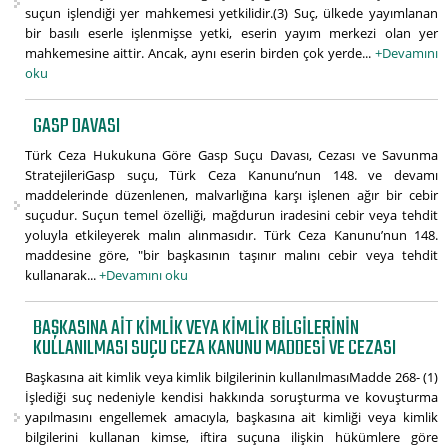
suçun işlendiği yer mahkemesi yetkilidir.(3) Suç, ülkede yayımlanan
bir basılı eserle işlenmişse yetki, eserin yayım merkezi olan yer
mahkemesine aittir. Ancak, aynı eserin birden çok yerde...
+Devamını
oku
GASP DAVASI
Türk Ceza Hukukuna Göre Gasp Suçu Davası, Cezası ve Savunma
StratejileriGasp suçu, Türk Ceza Kanunu’nun 148. ve devamı
maddelerinde düzenlenen, malvarlığına karşı işlenen ağır bir cebir
suçudur. Suçun temel özelliği, mağdurun iradesini cebir veya tehdit
yoluyla etkileyerek malın alınmasıdır. Türk Ceza Kanunu’nun 148.
maddesine göre, "bir başkasının taşınır malını cebir veya tehdit
kullanarak...
+Devamını oku
BAŞKASINA AIT KIMLIK VEYA KIMLIK BILGILERININ
KULLANILMASI SUÇU CEZA KANUNU MADDESI VE CEZASI
Başkasına ait kimlik veya kimlik bilgilerinin kullanılmasıMadde 268- (1)
İşlediği suç nedeniyle kendisi hakkında soruşturma ve kovuşturma
yapılmasını engellemek amacıyla, başkasına ait kimliği veya kimlik
bilgilerini kullanan kimse, iftira suçuna ilişkin hükümlere göre