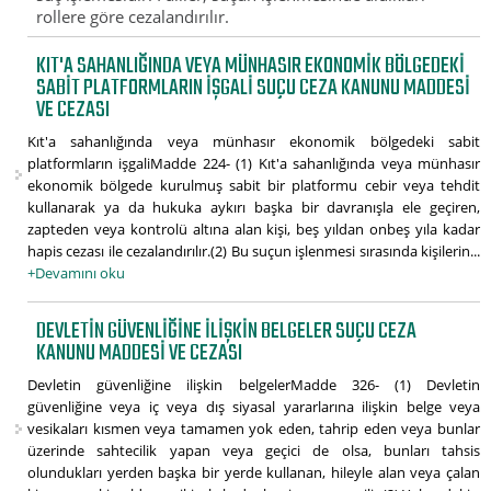
rollere göre cezalandırılır.
KIT'A SAHANLIĞINDA VEYA MÜNHASIR EKONOMIK BÖLGEDEKI
SABIT PLATFORMLARIN IŞGALI SUÇU CEZA KANUNU MADDESI
VE CEZASI
Kıt'a sahanlığında veya münhasır ekonomik bölgedeki sabit
platformların işgaliMadde 224- (1) Kıt'a sahanlığında veya münhasır
ekonomik bölgede kurulmuş sabit bir platformu cebir veya tehdit
kullanarak ya da hukuka aykırı başka bir davranışla ele geçiren,
zapteden veya kontrolü altına alan kişi, beş yıldan onbeş yıla kadar
hapis cezası ile cezalandırılır.(2) Bu suçun işlenmesi sırasında kişilerin...
+Devamını oku
DEVLETIN GÜVENLIĞINE ILIŞKIN BELGELER SUÇU CEZA
KANUNU MADDESI VE CEZASI
Devletin güvenliğine ilişkin belgelerMadde 326- (1) Devletin
güvenliğine veya iç veya dış siyasal yararlarına ilişkin belge veya
vesikaları kısmen veya tamamen yok eden, tahrip eden veya bunlar
üzerinde sahtecilik yapan veya geçici de olsa, bunları tahsis
olundukları yerden başka bir yerde kullanan, hileyle alan veya çalan