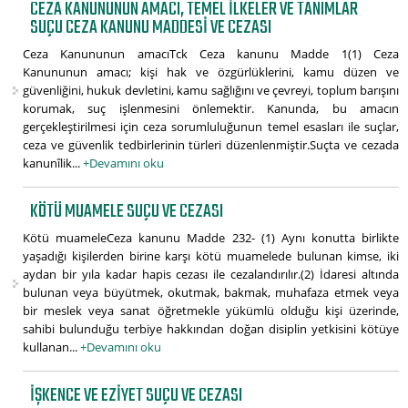
CEZA KANUNUNUN AMACI, TEMEL İLKELER VE TANIMLAR
SUÇU CEZA KANUNU MADDESI VE CEZASI
Ceza Kanununun amacıTck Ceza kanunu Madde 1(1) Ceza
Kanununun amacı; kişi hak ve özgürlüklerini, kamu düzen ve
güvenliğini, hukuk devletini, kamu sağlığını ve çevreyi, toplum barışını
korumak, suç işlenmesini önlemektir. Kanunda, bu amacın
gerçekleştirilmesi için ceza sorumluluğunun temel esasları ile suçlar,
ceza ve güvenlik tedbirlerinin türleri düzenlenmiştir.Suçta ve cezada
kanunîlik...
+Devamını oku
KÖTÜ MUAMELE SUÇU VE CEZASI
Kötü muameleCeza kanunu Madde 232- (1) Aynı konutta birlikte
yaşadığı kişilerden birine karşı kötü muamelede bulunan kimse, iki
aydan bir yıla kadar hapis cezası ile cezalandırılır.(2) İdaresi altında
bulunan veya büyütmek, okutmak, bakmak, muhafaza etmek veya
bir meslek veya sanat öğretmekle yükümlü olduğu kişi üzerinde,
sahibi bulunduğu terbiye hakkından doğan disiplin yetkisini kötüye
kullanan...
+Devamını oku
İŞKENCE VE EZIYET SUÇU VE CEZASI