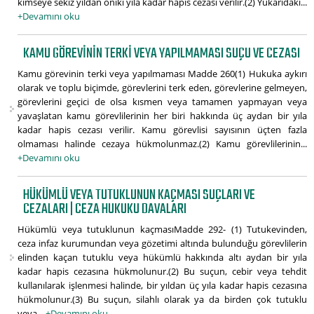
kimseye sekiz yıldan oniki yıla kadar hapis cezası verilir.(2) Yukarıdaki...
+Devamını oku
KAMU GÖREVININ TERKI VEYA YAPILMAMASI SUÇU VE CEZASI
Kamu görevinin terki veya yapılmaması Madde 260(1) Hukuka aykırı
olarak ve toplu biçimde, görevlerini terk eden, görevlerine gelmeyen,
görevlerini geçici de olsa kısmen veya tamamen yapmayan veya
yavaşlatan kamu görevlilerinin her biri hakkında üç aydan bir yıla
kadar hapis cezası verilir. Kamu görevlisi sayısının üçten fazla
olmaması halinde cezaya hükmolunmaz.(2) Kamu görevlilerinin...
+Devamını oku
HÜKÜMLÜ VEYA TUTUKLUNUN KAÇMASI SUÇLARI VE
CEZALARI | CEZA HUKUKU DAVALARI
Hükümlü veya tutuklunun kaçmasıMadde 292- (1) Tutukevinden,
ceza infaz kurumundan veya gözetimi altında bulunduğu görevlilerin
elinden kaçan tutuklu veya hükümlü hakkında altı aydan bir yıla
kadar hapis cezasına hükmolunur.(2) Bu suçun, cebir veya tehdit
kullanılarak işlenmesi halinde, bir yıldan üç yıla kadar hapis cezasına
hükmolunur.(3) Bu suçun, silahlı olarak ya da birden çok tutuklu
veya...
+Devamını oku