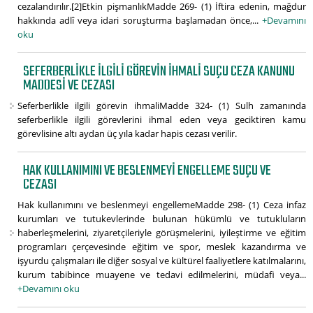
cezalandırılır.[2]Etkin pişmanlıkMadde 269- (1) İftira edenin, mağdur
hakkında adlî veya idari soruşturma başlamadan önce,...
+Devamını
oku
SEFERBERLIKLE ILGILI GÖREVIN IHMALI SUÇU CEZA KANUNU
MADDESI VE CEZASI
Seferberlikle ilgili görevin ihmaliMadde 324- (1) Sulh zamanında
seferberlikle ilgili görevlerini ihmal eden veya geciktiren kamu
görevlisine altı aydan üç yıla kadar hapis cezası verilir.
HAK KULLANIMINI VE BESLENMEYI ENGELLEME SUÇU VE
CEZASI
Hak kullanımını ve beslenmeyi engellemeMadde 298- (1) Ceza infaz
kurumları ve tutukevlerinde bulunan hükümlü ve tutukluların
haberleşmelerini, ziyaretçileriyle görüşmelerini, iyileştirme ve eğitim
programları çerçevesinde eğitim ve spor, meslek kazandırma ve
işyurdu çalışmaları ile diğer sosyal ve kültürel faaliyetlere katılmalarını,
kurum tabibince muayene ve tedavi edilmelerini, müdafi veya...
+Devamını oku