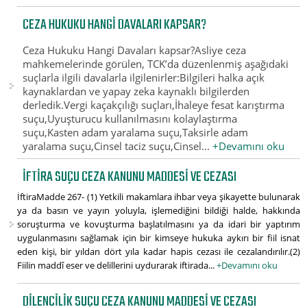
CEZA HUKUKU HANGI DAVALARI KAPSAR?
Ceza Hukuku Hangi Davaları kapsar?Asliye ceza
mahkemelerinde görülen, TCK’da düzenlenmiş aşağıdaki
suçlarla ilgili davalarla ilgilenirler:Bilgileri halka açık
kaynaklardan ve yapay zeka kaynaklı bilgilerden
derledik.Vergi kaçakçılığı suçları,İhaleye fesat karıştırma
suçu,Uyuşturucu kullanılmasını kolaylaştırma
suçu,Kasten adam yaralama suçu,Taksirle adam
yaralama suçu,Cinsel taciz suçu,Cinsel...
+Devamını oku
İFTIRA SUÇU CEZA KANUNU MADDESI VE CEZASI
İftiraMadde 267- (1) Yetkili makamlara ihbar veya şikayette bulunarak
ya da basın ve yayın yoluyla, işlemediğini bildiği halde, hakkında
soruşturma ve kovuşturma başlatılmasını ya da idari bir yaptırım
uygulanmasını sağlamak için bir kimseye hukuka aykırı bir fiil isnat
eden kişi, bir yıldan dört yıla kadar hapis cezası ile cezalandırılır.(2)
Fiilin maddî eser ve delillerini uydurarak iftirada...
+Devamını oku
DILENCILIK SUÇU CEZA KANUNU MADDESI VE CEZASI