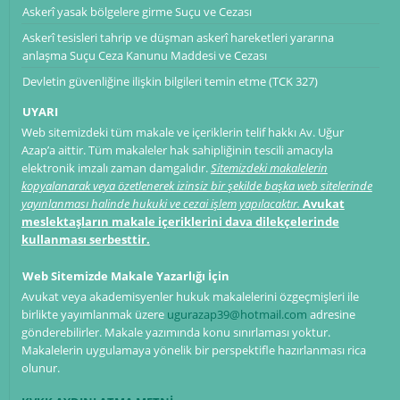
Askerî yasak bölgelere girme Suçu ve Cezası
Askerî tesisleri tahrip ve düşman askerî hareketleri yararına
anlaşma Suçu Ceza Kanunu Maddesi ve Cezası
Devletin güvenliğine ilişkin bilgileri temin etme (TCK 327)
UYARI
Web sitemizdeki tüm makale ve içeriklerin telif hakkı Av. Uğur
Azap’a aittir. Tüm makaleler hak sahipliğinin tescili amacıyla
elektronik imzalı zaman damgalıdır.
Sitemizdeki makalelerin
kopyalanarak veya özetlenerek izinsiz bir şekilde başka web sitelerinde
yayınlanması halinde hukuki ve cezai işlem yapılacaktır.
Avukat
meslektaşların makale içeriklerini dava dilekçelerinde
kullanması serbesttir.
Web Sitemizde Makale Yazarlığı İçin
Avukat veya akademisyenler hukuk makalelerini özgeçmişleri ile
birlikte yayımlanmak üzere
ugurazap39@hotmail.com
adresine
gönderebilirler. Makale yazımında konu sınırlaması yoktur.
Makalelerin uygulamaya yönelik bir perspektifle hazırlanması rica
olunur.