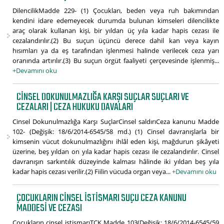
DilencilikMadde 229- (1) Çocukları, beden veya ruh bakımından
kendini idare edemeyecek durumda bulunan kimseleri dilencilikte
araç olarak kullanan kişi, bir yıldan üç yıla kadar hapis cezası ile
cezalandırılır.(2) Bu suçun üçüncü derece dahil kan veya kayın
hısımları ya da eş tarafından işlenmesi halinde verilecek ceza yarı
oranında artırılır.(3) Bu suçun örgüt faaliyeti çerçevesinde işlenmiş...
+Devamını oku
CINSEL DOKUNULMAZLIĞA KARŞI SUÇLAR SUÇLARI VE
CEZALARI | CEZA HUKUKU DAVALARI
Cinsel Dokunulmazlığa Karşı SuçlarCinsel saldırıCeza kanunu Madde
102- (Değişik: 18/6/2014-6545/58 md.) (1) Cinsel davranışlarla bir
kimsenin vücut dokunulmazlığını ihlâl eden kişi, mağdurun şikâyeti
üzerine, beş yıldan on yıla kadar hapis cezası ile cezalandırılır. Cinsel
davranışın sarkıntılık düzeyinde kalması hâlinde iki yıldan beş yıla
kadar hapis cezası verilir.(2) Fiilin vücuda organ veya...
+Devamını oku
ÇOCUKLARIN CINSEL İSTISMARI SUÇU CEZA KANUNU
MADDESI VE CEZASI
Çocukların cinsel istismarıTCK Madde 103(Değişik: 18/6/2014-6545/59