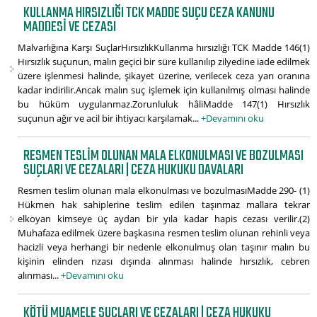
KULLANMA HIRSIZLIĞI TCK MADDE SUÇU CEZA KANUNU
MADDESI VE CEZASI
Malvarlığına Karşı SuçlarHırsızlıkKullanma hırsızlığı TCK Madde 146(1)
Hırsızlık suçunun, malın geçici bir süre kullanılıp zilyedine iade edilmek
üzere işlenmesi halinde, şikayet üzerine, verilecek ceza yarı oranına
kadar indirilir.Ancak malın suç işlemek için kullanılmış olması halinde
bu hüküm uygulanmaz.Zorunluluk hâliMadde 147(1) Hırsızlık
suçunun ağır ve acil bir ihtiyacı karşılamak...
+Devamını oku
RESMEN TESLIM OLUNAN MALA ELKONULMASI VE BOZULMASI
SUÇLARI VE CEZALARI | CEZA HUKUKU DAVALARI
Resmen teslim olunan mala elkonulması ve bozulmasıMadde 290- (1)
Hükmen hak sahiplerine teslim edilen taşınmaz mallara tekrar
elkoyan kimseye üç aydan bir yıla kadar hapis cezası verilir.(2)
Muhafaza edilmek üzere başkasına resmen teslim olunan rehinli veya
hacizli veya herhangi bir nedenle elkonulmuş olan taşınır malın bu
kişinin elinden rızası dışında alınması halinde hırsızlık, cebren
alınması...
+Devamını oku
KÖTÜ MUAMELE SUÇLARI VE CEZALARI | CEZA HUKUKU