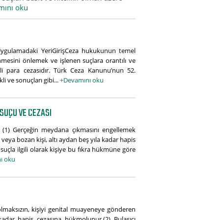
mını oku
Uygulamadaki YeriGirişCeza hukukunun temel
nmesini önlemek ve işlenen suçlara orantılı ve
dli para cezasıdır. Türk Ceza Kanunu’nun 52.
 ve sonuçları gibi...
+Devamını oku
 SUÇU VE CEZASI
- (1) Gerçeğin meydana çıkmasını engellemek
n veya bozan kişi, altı aydan beş yıla kadar hapis
ği suçla ilgili olarak kişiye bu fıkra hükmüne göre
ı oku
olmaksızın, kişiyi genital muayeneye gönderen
adar hapis cezasına hükmolunur.(2) Bulaşıcı