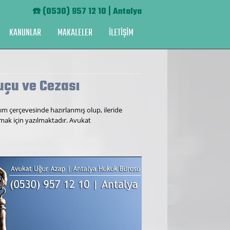
☎️
(0530) 957 12 10 | Antalya
KANUNLAR
MAKALELER
İLETİŞİM
uçu ve Cezası
ım çerçevesinde hazırlanmış olup, ileride
rmak için yazılmaktadır. Avukat