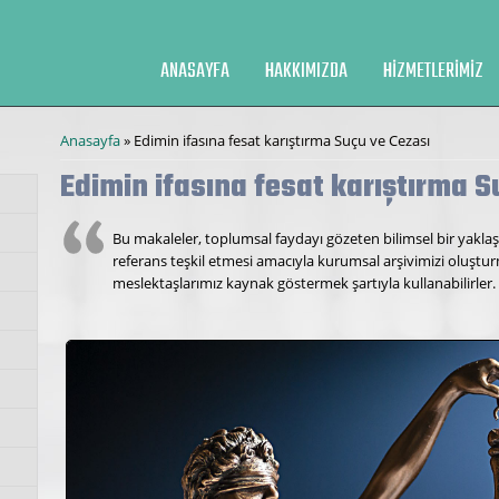
ANASAYFA
HAKKIMIZDA
HIZMETLERIMIZ
Buradasınız
Anasayfa
» Edimin ifasına fesat karıştırma Suçu ve Cezası
Edimin ifasına fesat karıştırma S
Bu makaleler, toplumsal faydayı gözeten bilimsel bir yaklaş
referans teşkil etmesi amacıyla kurumsal arşivimizi oluştu
meslektaşlarımız kaynak göstermek şartıyla kullanabilirler.