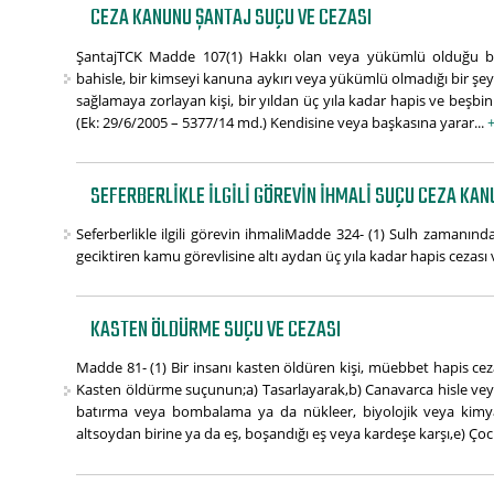
CEZA KANUNU ŞANTAJ SUÇU VE CEZASI
ŞantajTCK Madde 107(1) Hakkı olan veya yükümlü olduğu b
bahisle, bir kimseyi kanuna aykırı veya yükümlü olmadığı bir 
sağlamaya zorlayan kişi, bir yıldan üç yıla kadar hapis ve beşbin g
(Ek: 29/6/2005 – 5377/14 md.) Kendisine veya başkasına yarar...
SEFERBERLIKLE ILGILI GÖREVIN IHMALI SUÇU CEZA KA
Seferberlikle ilgili görevin ihmaliMadde 324- (1) Sulh zamanında 
geciktiren kamu görevlisine altı aydan üç yıla kadar hapis cezası ve
KASTEN ÖLDÜRME SUÇU VE CEZASI
Madde 81- (1) Bir insanı kasten öldüren kişi, müebbet hapis cezası
Kasten öldürme suçunun;a) Tasarlayarak,b) Canavarca hisle veya e
batırma veya bombalama ya da nükleer, biyolojik veya kimyas
altsoydan birine ya da eş, boşandığı eş veya kardeşe karşı,e) Çoc