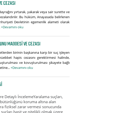
VE CEZASI
yrağını yırtarak, yakarak veya sair surette ve
e cezalandırılır. Bu hüküm, Anayasada belirlenen
umhuriyeti Devletinin egemenlik alameti olarak
.
+Devamını oku
NUNU MADDESI VE CEZASI
lerden birinin başkanına karşı bir suç işleyen
 müebbet hapis cezasını gerektirmesi halinde,
oruşturulması ve kovuşturulması şikayete bağlı
tine...
+Devamını oku
SI
re Detaylı İncelemeYaralama suçları,
 bütünlüğünü koruma altına alan
ura fiziksel zarar vermesi sonucunda
uçları basit ve nitelikli olmak üzere