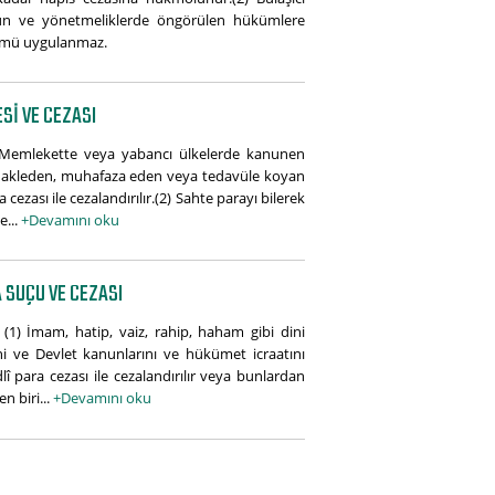
anun ve yönetmeliklerde öngörülen hükümlere
ükmü uygulanmaz.
SI VE CEZASI
 Memlekette veya yabancı ülkelerde kanunen
 nakleden, muhafaza eden veya tedavüle koyan
 cezası ile cezalandırılır.(2) Sahte parayı bilerek
e...
+Devamını oku
 SUÇU VE CEZASI
1) İmam, hatip, vaiz, rahip, haham gibi dini
ini ve Devlet kanunlarını ve hükümet icraatını
î para cezası ile cezalandırılır veya bunlardan
n biri...
+Devamını oku