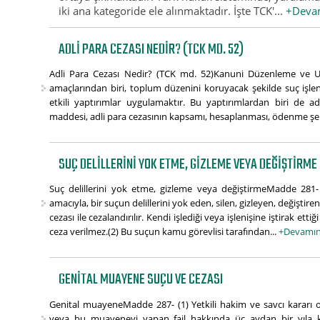
iki ana kategoride ele alınmaktadır. İşte TCK'...
+Deva
ADLI PARA CEZASI NEDIR? (TCK MD. 52)
Adli Para Cezası Nedir? (TCK md. 52)Kanuni Düzenleme ve 
amaçlarından biri, toplum düzenini koruyacak şekilde suç işle
etkili yaptırımlar uygulamaktır. Bu yaptırımlardan biri de a
maddesi, adli para cezasının kapsamı, hesaplanması, ödenme şekli
SUÇ DELILLERINI YOK ETME, GIZLEME VEYA DEĞIŞTIRME
Suç delillerini yok etme, gizleme veya değiştirmeMadde 281
amacıyla, bir suçun delillerini yok eden, silen, gizleyen, değiştire
cezası ile cezalandırılır. Kendi işlediği veya işlenişine iştirak etti
ceza verilmez.(2) Bu suçun kamu görevlisi tarafından...
+Devamın
GENITAL MUAYENE SUÇU VE CEZASI
Genital muayeneMadde 287- (1) Yetkili hakim ve savcı kararı 
veya bu muayeneyi yapan fail hakkında üç aydan bir yıla k