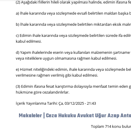
(2) Aşağıdaki fiillerin hileli olarak yapılması halinde, edimin ifasına fes
a) İhale kararında veya sözleşmede evsafı belirtilen maldan başka b
b) İhale kararında veya sözleşmede belirtilen miktardan eksik malın
c) Edimin ihale kararında veya sözleşmede belirtilen sürede ifa edi
kabul edilmesi.
d) Yapım ihalelerinde eserin veya kullanılan malzemenin şartname 
veya niteliklere uygun olmamasına rağmen kabul edilmesi.
e) Hizmet niteliğindeki edimin, ihale kararında veya sözleşmede bel
verilmesine rağmen verilmiş gibi kabul edilmesi.
(3) Edimin ifasına fesat karıştırma dolayısıyla menfaat temin eden gör
hükmüne göre cezalandırılırlar.
İçerik Yayınlanma Tarihi: Ça, 03/12/2025 - 21:43
Makaleler | Ceza Hukuku Avukat Uğur Azap Anta
Toplam 714 konu bulu