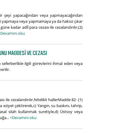
ir şeyi yapacağından veya yapmayacağından
şeyi yapmaya veya yapmamaya ya da haksız çıkar
üne kadar adlî para cezası ile cezalandırılır.(2)
+Devamını oku
NUNU MADDESI VE CEZASI
seferberlikle ilgili görevlerini ihmal eden veya
rilir.
 ile cezalandırılır.Nitelikli hallerMadde 82- (1)
ziyet çektirerek,c) Yangın, su baskını, tahrip,
al silah kullanmak suretiyle,d) Üstsoy veya
uğa...
+Devamını oku