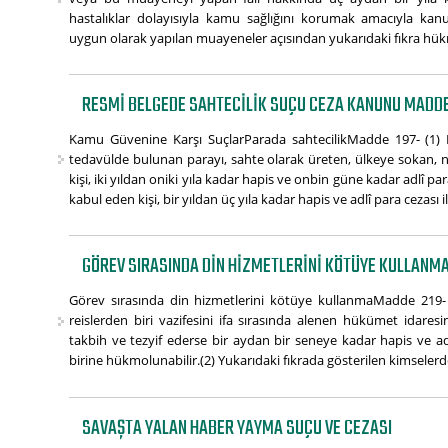
hastalıklar dolayısıyla kamu sağlığını korumak amacıyla k
uygun olarak yapılan muayeneler açısından yukarıdaki fıkra h
RESMI BELGEDE SAHTECILIK SUÇU CEZA KANUNU MADDE
Kamu Güvenine Karşı SuçlarParada sahtecilikMadde 197- (1)
tedavülde bulunan parayı, sahte olarak üreten, ülkeye sokan,
kişi, iki yıldan oniki yıla kadar hapis ve onbin güne kadar adlî para
kabul eden kişi, bir yıldan üç yıla kadar hapis ve adlî para cezası il
GÖREV SIRASINDA DIN HIZMETLERINI KÖTÜYE KULLANMA
Görev sırasında din hizmetlerini kötüye kullanmaMadde 219- (
reislerden biri vazifesini ifa sırasında alenen hükümet idares
takbih ve tezyif ederse bir aydan bir seneye kadar hapis ve adl
birine hükmolunabilir.(2) Yukarıdaki fıkrada gösterilen kimselerde
SAVAŞTA YALAN HABER YAYMA SUÇU VE CEZASI