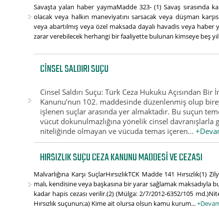
Savaşta yalan haber yaymaMadde 323- (1) Savaş sırasında 
olacak veya halkın maneviyatını sarsacak veya düşman karşısın
veya abartılmış veya özel maksada dayalı havadis veya haber y
zarar verebilecek herhangi bir faaliyette bulunan kimseye beş yıl
CINSEL SALDIRI SUÇU
Cinsel Saldırı Suçu: Türk Ceza Hukuku Açısından Bir İ
Kanunu’nun 102. maddesinde düzenlenmiş olup birey
işlenen suçlar arasında yer almaktadır. Bu suçun tem
vücut dokunulmazlığına yönelik cinsel davranışlarla g
niteliğinde olmayan ve vücuda temas içeren...
+Deva
HIRSIZLIK SUÇU CEZA KANUNU MADDESI VE CEZASI
Malvarlığına Karşı SuçlarHırsızlıkTCK Madde 141 Hırsızlık(1) Zil
malı, kendisine veya başkasına bir yarar sağlamak maksadıyla bu
kadar hapis cezası verilir.(2) (Mülga: 2/7/2012-6352/105 md.)Niteli
Hırsızlık suçunun;a) Kime ait olursa olsun kamu kurum...
+Devam