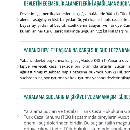
DEVLETIN EGEMENLIK ALAMETLERINI AŞAĞILAMA SUÇU 
Devletin egemenlik alametlerini aşağılamaMadde 300- (1) Türk Ba
alenen aşağılayan kişi, bir yıldan üç yıla kadar hapis cezası il
beyaz ay yıldızlı al bayrak özelliklerini taşıyan ve Türkiye C
kullanılan her türlü işaret hakkında uygulanır.(2) İstiklal Marşını..
YABANCI DEVLET BAŞKANINA KARŞI SUÇ SUÇU CEZA KA
Yabancı devlet başkanına karşı suçMadde 340- (1) Yabancı devlet
kişiye verilecek ceza, sekizde biri oranında artırılır. Suçun
ağırlaştırılmış müebbet hapis cezasına hükmolunur.(2) Fiil, s
suçlardan ise, soruşturma ve kovuşturma yabancı devletin şikaye
YARALAMA SUÇLARINDA ŞIKÂYET VE ZAMANAŞIMI SÜRE
Yaralama Suçları ve Cezaları: Türk Ceza Hukukuna Gö
Türk Ceza Kanunu (TCK) kapsamında bireylerin vücut
önemli suç tiplerinden biridir. Bu suçlar, failin mağd
ortaya çıkmaktadır. Türk hukuk sisteminde, yaralama s