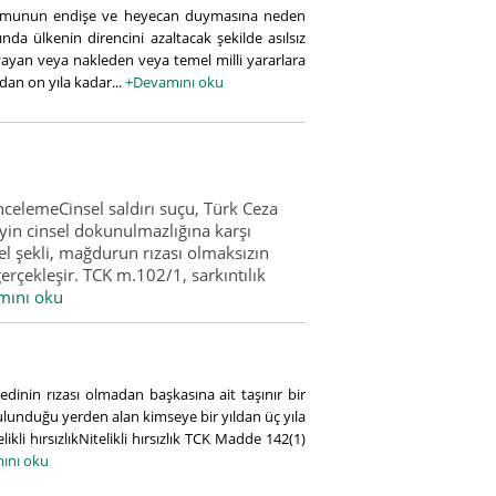
kamunun endişe ve heyecan duymasına neden
da ülkenin direncini azaltacak şekilde asılsız
ayan veya nakleden veya temel milli yararlara
dan on yıla kadar...
+Devamını oku
ncelemeCinsel saldırı suçu, Türk Ceza
in cinsel dokunulmazlığına karşı
el şekli, mağdurun rızası olmaksızın
erçekleşir. TCK m.102/1, sarkıntılık
mını oku
yedinin rızası olmadan başkasına ait taşınır bir
lunduğu yerden alan kimseye bir yıldan üç yıla
kli hırsızlıkNitelikli hırsızlık TCK Madde 142(1)
ını oku