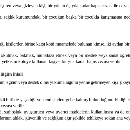
tiren veya gizleyen kişi, bir yıldan üç yıla kadar hapis cezası ile cezalan
 sağlık kurumundaki bir çocuğun başka bir çocukla karışmasına neden 
ığı kişilerden birine karşı kötü muamelede bulunan kimse, iki aydan bir yı
, okutmak, bakmak, muhafaza etmek veya bir meslek veya sanat öğret
etkisini kötüye kullanan kişiye, bir yıla kadar hapis cezası verilir.
üğün ihlali
, eğitim veya destek olma yükümlülüğünü yerine getirmeyen kişi, şikayet ü
kli birlikte yaşadığı ve kendisinden gebe kalmış bulunduğunu bildiği 
ezası verilir.
yadi sarhoşluk, uyuşturucu veya uyarıcı maddelerin kullanılması ya da o
rının ahlak, güvenlik ve sağlığını ağır şekilde tehlikeye sokan ana vey