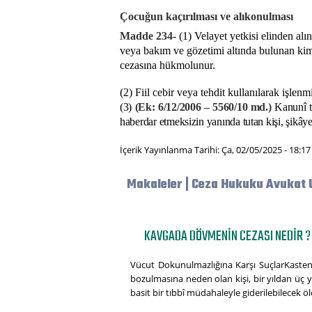
Çocuğun kaçırılması ve alıkonulması
Madde
234
- (1) Velayet yetkisi elinden al
veya bakım ve gözetimi altında bulunan kim
cezasına hükmolunur.
(2) Fiil cebir veya tehdit kullanılarak işlenm
(3)
(Ek: 6/12/2006 – 5560/10 md.)
Kanunî te
haberdar etmeksizin yanında tutan kişi, şikâyet
İçerik Yayınlanma Tarihi: Ça, 02/05/2025 - 18:17
Makaleler | Ceza Hukuku Avukat 
KAVGADA DÖVMENIN CEZASI NEDIR ?
Vücut Dokunulmazlığına Karşı SuçlarKasten
bozulmasına neden olan kişi, bir yıldan üç yıl
basit bir tıbbî müdahaleyle giderilebilecek öl