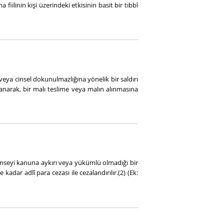
 fiilinin kişi üzerindeki etkisinin basit bir tıbbî
veya cinsel dokunulmazlığına yönelik bir saldırı
lanarak, bir malı teslime veya malın alınmasına
seyi kanuna aykırı veya yükümlü olmadığı bir
dar adlî para cezası ile cezalandırılır.(2) (Ek: