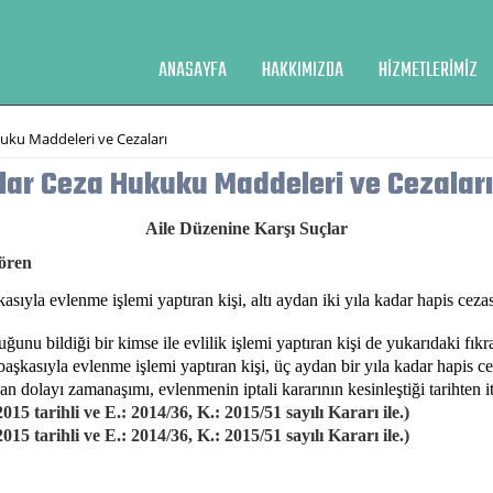
ANASAYFA
HAKKIMIZDA
HIZMETLERIMIZ
kuku Maddeleri ve Cezaları
çlar Ceza Hukuku Maddeleri ve Cezaları
Aile Düzenine Karşı Suçlar
tören
ıyla evlenme işlemi yaptıran kişi, altı aydan iki yıla kadar hapis cezası 
uğunu bildiği bir kimse ile evlilik işlemi yaptıran kişi de yukarıdaki fık
aşkasıyla evlenme işlemi yaptıran kişi, üç aydan bir yıla kadar hapis ceza
an dolayı zamanaşımı, evlenmenin iptali kararının kesinleştiği tarihten i
5 tarihli ve E.: 2014/36, K.: 2015/51 sayılı Kararı ile.)
5 tarihli ve E.: 2014/36, K.: 2015/51 sayılı Kararı ile.)