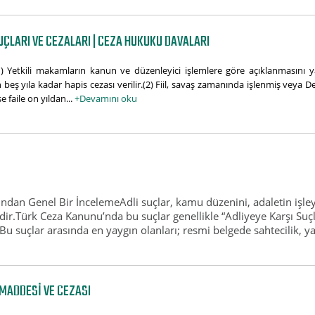
ÇLARI VE CEZALARI | CEZA HUKUKU DAVALARI
) Yetkili makamların kanun ve düzenleyici işlemlere göre açıklanmasını ya
beş yıla kadar hapis cezası verilir.(2) Fiil, savaş zamanında işlenmiş veya Dev
 faile on yıldan...
+Devamını oku
ndan Genel Bir İncelemeAdli suçlar, kamu düzenini, adaletin işleyi
ridir.Türk Ceza Kanunu’nda bu suçlar genellikle “Adliyeye Karşı Suçla
 suçlar arasında en yaygın olanları; resmi belgede sahtecilik, yala
MADDESI VE CEZASI