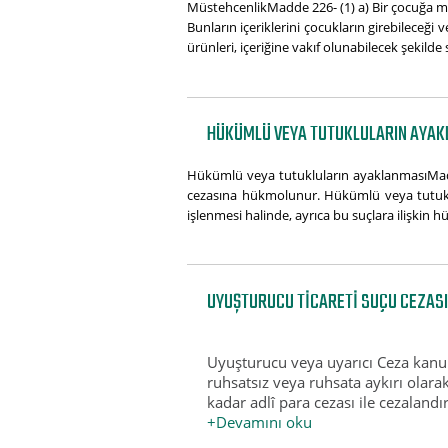
MüstehcenlikMadde 226- (1) a) Bir çocuğa mü
Bunların içeriklerini çocukların girebileceği
ürünleri, içeriğine vakıf olunabilecek şekilde 
HÜKÜMLÜ VEYA TUTUKLULARIN AYAK
Hükümlü veya tutukluların ayaklanmasıMadde
cezasına hükmolunur. Hükümlü veya tutuklu
işlenmesi halinde, ayrıca bu suçlara ilişki
UYUŞTURUCU TICARETI SUÇU CEZASI
Uyuşturucu veya uyarıcı Ceza kan
ruhsatsız veya ruhsata aykırı olarak
kadar adlî para cezası ile cezalandı
+Devamını oku