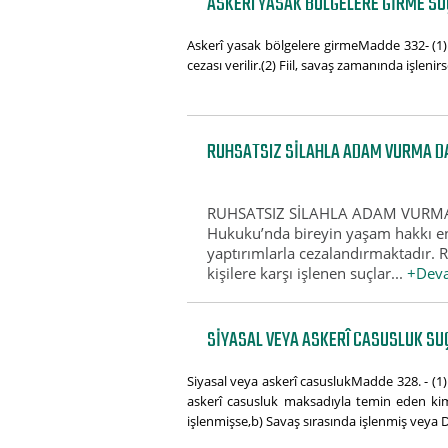
ASKERÎ YASAK BÖLGELERE GIRME SU
Askerî yasak bölgelere girmeMadde 332- (1) De
cezası verilir.(2) Fiil, savaş zamanında işlenirs
RUHSATSIZ SILAHLA ADAM VURMA D
RUHSATSIZ SİLAHLA ADAM VURMA
Hukuku’nda bireyin yaşam hakkı en 
yaptırımlarla cezalandırmaktadır. 
kişilere karşı işlenen suçlar...
+Deva
SIYASAL VEYA ASKERÎ CASUSLUK SUÇ
Siyasal veya askerî casuslukMadde 328. - (1) D
askerî casusluk maksadıyla temin eden kimse
işlenmişse,b) Savaş sırasında işlenmiş veya D