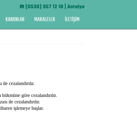
☎️
(0530) 957 12 10 | Antalya
KANUNLAR
MAKALELER
İLETİŞİM
ile cezalandırılır.
ra hükmüne göre cezalandırılır.
sı ile cezalandırılır.
tibaren işlemeye başlar.