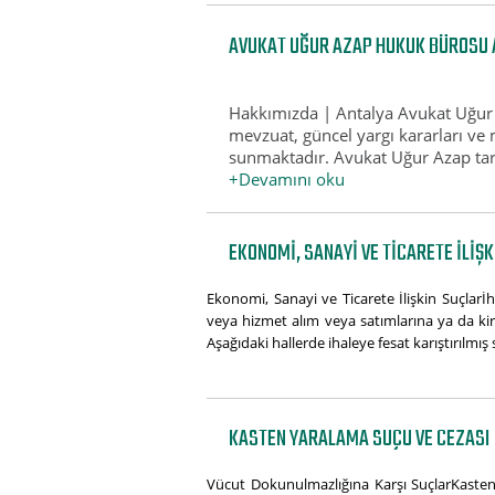
AVUKAT UĞUR AZAP HUKUK BÜROSU 
Hakkımızda | Antalya Avukat Uğur
mevzuat, güncel yargı kararları ve
sunmaktadır. Avukat Uğur Azap taraf
+Devamını oku
EKONOMI, SANAYI VE TICARETE İLIŞ
Ekonomi, Sanayi ve Ticarete İlişkin Suçlar
veya hizmet alım veya satımlarına ya da kirala
Aşağıdaki hallerde ihaleye fesat karıştırılmış sa
KASTEN YARALAMA SUÇU VE CEZASI
Vücut Dokunulmazlığına Karşı SuçlarKasten