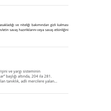
sakladığı ve niteliği bakımından gizli kalması
letin savaş hazırlıklarını veya savaş etkinliğini
şini ve yargı sisteminin
r” başlığı altında, 204 ila 281.
n tanıklık, adli mercilere yalan...