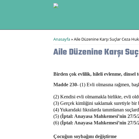
Ana içeriğe atla
Buradasınız
Anasayfa
» Aile Düzenine Karşı Suçlar Ceza Hu
Aile Düzenine Karşı Su
Birden çok evlilik, hileli evlenme, dinsel 
Madde 230-
(1) Evli olmasına rağmen, başkas
(2) Kendisi evli olmamakla birlikte, evli old
(3) Gerçek kimliğini saklamak suretiyle bir b
(4) Yukarıdaki fıkralarda tanımlanan suçlard
(5)
(İptal: Anayasa Mahkemesi’nin 27/5/201
(6)
(İptal: Anayasa Mahkemesi’nin 27/5/201
Çocuğun soybağını değiştirme