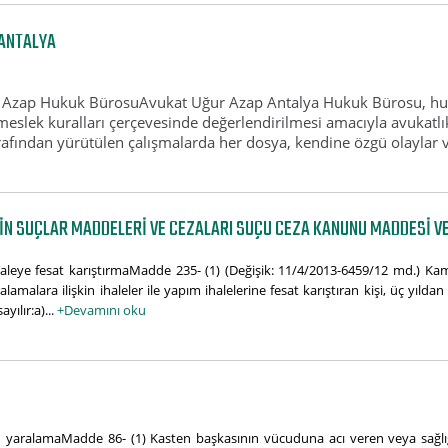
ANTALYA
 Azap Hukuk BürosuAvukat Uğur Azap Antalya Hukuk Bürosu, huku
 meslek kuralları çerçevesinde değerlendirilmesi amacıyla avukatl
ından yürütülen çalışmalarda her dosya, kendine özgü olaylar ve d
KIN SUÇLAR MADDELERI VE CEZALARI SUÇU CEZA KANUNU MADDESI V
İhaleye fesat karıştırmaMadde 235- (1) (Değişik: 11/4/2013-6459/12 md.) K
malara ilişkin ihaleler ile yapım ihalelerine fesat karıştıran kişi, üç yıldan y
yılır:a)...
+Devamını oku
 yaralamaMadde 86- (1) Kasten başkasının vücuduna acı veren veya sağlı