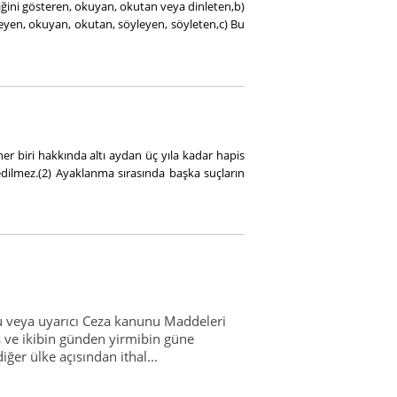
iğini gösteren, okuyan, okutan veya dinleten,b)
ileyen, okuyan, okutan, söyleyen, söyleten,c) Bu
 biri hakkında altı aydan üç yıla kadar hapis
ilmez.(2) Ayaklanma sırasında başka suçların
 veya uyarıcı Ceza kanunu Maddeleri
is ve ikibin günden yirmibin güne
iğer ülke açısından ithal...