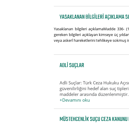
YASAKLANAN BILGILERI AÇIKLAMA SU
Yasaklanan bilgileri açıklamaMadde 336- (1
gereken bilgileri açıklayan kimseye üç yıldan 
veya askerî hareketlerini tehlikeye sokmuş ise
ADLI SUÇLAR
Adli Suçlar: Türk Ceza Hukuku Açısı
güvenilirliğini hedef alan suç tiple
maddeler arasında düzenlenmiştir.Bu
+Devamını oku
MÜSTEHCENLIK SUÇU CEZA KANUNU 