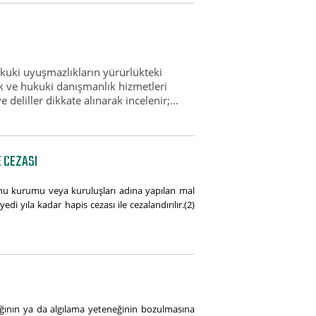
ki uyuşmazlıkların yürürlükteki
ık ve hukuki danışmanlık hizmetleri
eliller dikkate alınarak incelenir;...
E CEZASI
amu kurumu veya kuruluşları adına yapılan mal
edi yıla kadar hapis cezası ile cezalandırılır.(2)
ğının ya da algılama yeteneğinin bozulmasına