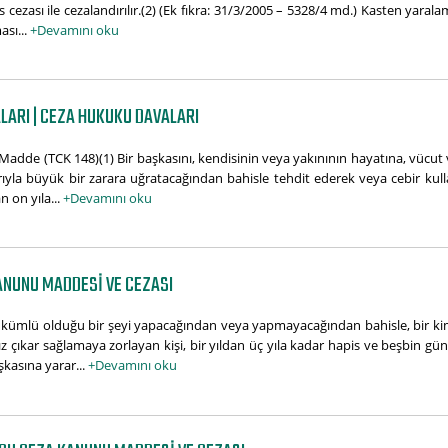
 cezası ile cezalandırılır.(2) (Ek fıkra: 31/3/2005 – 5328/4 md.) Kasten yaralama
ası...
+Devamını oku
LARI | CEZA HUKUKU DAVALARI
Madde (TCK 148)(1) Bir başkasını, kendisinin veya yakınının hayatına, vücut 
arıyla büyük bir zarara uğratacağından bahisle tehdit ederek veya cebir kul
n on yıla...
+Devamını oku
ANUNU MADDESI VE CEZASI
kümlü olduğu bir şeyi yapacağından veya yapmayacağından bahisle, bir kim
ar sağlamaya zorlayan kişi, bir yıldan üç yıla kadar hapis ve beşbin güne ka
kasına yarar...
+Devamını oku