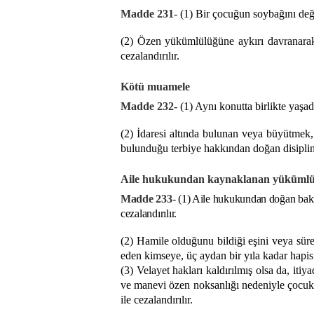
Madde 231-
(1) Bir çocuğun soybağını değiş
(2) Özen yükümlülüğüne aykırı davranarak,
cezalandırılır.
Kötü muamele
Madde 232-
(1) Aynı konutta birlikte yaşad
(2) İdaresi altında bulunan veya büyütmek
bulunduğu terbiye hakkından doğan disiplin y
Aile hukukundan kaynaklanan yükümlül
Madde 233-
(1) Aile hukukundan doğan bakım
cezalandırılır.
(2) Hamile olduğunu bildiği eşini veya süre
eden kimseye, üç aydan bir yıla kadar hapis c
(3) Velayet hakları kaldırılmış olsa da, iti
ve manevi özen noksanlığı nedeniyle çocukla
ile cezalandırılır.