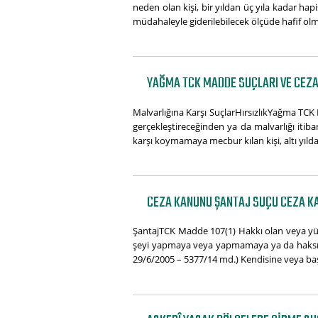
neden olan kişi, bir yıldan üç yıla kadar hapis
müdahaleyle giderilebilecek ölçüde hafif olm
YAĞMA TCK MADDE SUÇLARI VE CEZA
Malvarlığına Karşı SuçlarHırsızlıkYağma TCK 
gerçekleştireceğinden ya da malvarlığı itib
karşı koymamaya mecbur kılan kişi, altı yılda
CEZA KANUNU ŞANTAJ SUÇU CEZA K
ŞantajTCK Madde 107(1) Hakkı olan veya yü
şeyi yapmaya veya yapmamaya ya da haksız çık
29/6/2005 – 5377/14 md.) Kendisine veya baş