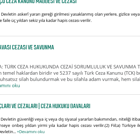
ÇU CEZA KANUNU MADDESI VE CEZASI
vletin askerî yararı gereği girilmesi yasaklanmış olan yerlere, gizlice veya h
e faile üç yıldan sekiz yıla kadar hapis cezası verilir.
AVASI CEZASI VE SAVUNMA
: TÜRK CEZA HUKUKUNDA CEZAİ SORUMLULUK VE SAVUNMA TAK
temel haklardan biridir ve 5237 sayılı Türk Ceza Kanunu (TCK) bu 
Ruhsatsız silah bulundurmak ve bu silahla adam vurmak, hem sila
mını oku
LARI VE CEZALARI | CEZA HUKUKU DAVALARI
evletin güvenliği veya iç veya dış siyasal yararları bakımından, niteliği itibarı
ye onbeş yıldan yirmi yıla kadar hapis cezası verilir.(2) Fiil;a) Türkiye i
evletin...
+Devamını oku