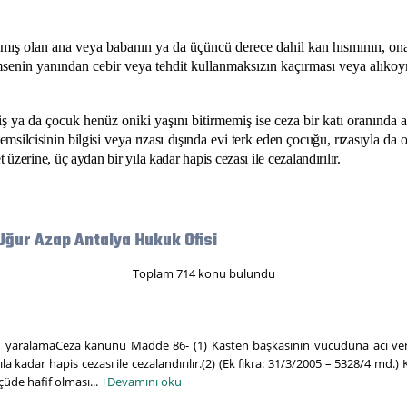
ınmış olan ana veya babanın ya da üçüncü derece dahil kan hısmının, onal
senin yanından cebir veya tehdit kullanmaksızın kaçırması veya alıkoym
iş ya da çocuk henüz oniki yaşını bitirmemiş ise ceza bir katı oranında art
msilcisinin bilgisi veya rızası dışında evi terk eden çocuğu, rızasıyla da
 üzerine, üç aydan bir yıla kadar hapis cezası ile cezalandırılır.
Uğur Azap Antalya Hukuk Ofisi
Toplam 714 konu bulundu
 yaralamaCeza kanunu Madde 86- (1) Kasten başkasının vücuduna acı vere
a kadar hapis cezası ile cezalandırılır.(2) (Ek fıkra: 31/3/2005 – 5328/4 md.) 
çüde hafif olması...
+Devamını oku