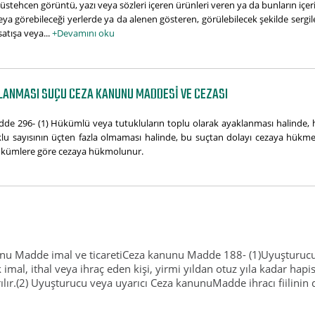
stehcen görüntü, yazı veya sözleri içeren ürünleri veren ya da bunların içer
 veya görebileceği yerlerde ya da alenen gösteren, görülebilecek şekilde serg
satışa veya...
+Devamını oku
LANMASI SUÇU CEZA KANUNU MADDESI VE CEZASI
 296- (1) Hükümlü veya tutukluların toplu olarak ayaklanması halinde, her
 sayısının üçten fazla olmaması halinde, bu suçtan dolayı cezaya hükmed
n hükümlere göre cezaya hükmolunur.
unu Madde imal ve ticaretiCeza kanunu Madde 188- (1)Uyuşturucu
 imal, ithal veya ihraç eden kişi, yirmi yıldan otuz yıla kadar hap
rılır.(2) Uyuşturucu veya uyarıcı Ceza kanunuMadde ihracı fiilinin d