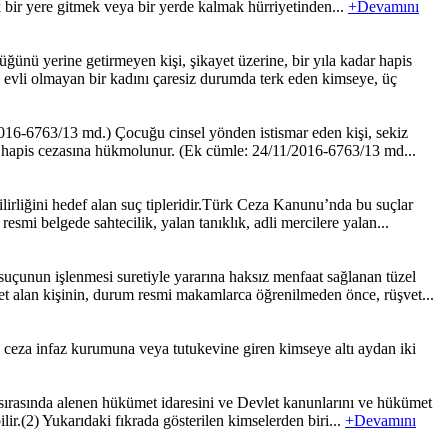
bir yere gitmek veya bir yerde kalmak hürriyetinden...
+Devamını
ü yerine getirmeyen kişi, şikayet üzerine, bir yıla kadar hapis
ği evli olmayan bir kadını çaresiz durumda terk eden kimseye, üç
016-6763/13 md.) Çocuğu cinsel yönden istismar eden kişi, sekiz
adar hapis cezasına hükmolunur. (Ek cümle: 24/11/2016-6763/13 md...
irliğini hedef alan suç tipleridir.Türk Ceza Kanunu’nda bu suçlar
esmi belgede sahtecilik, yalan tanıklık, adli mercilere yalan...
uçunun işlenmesi suretiyle yararına haksız menfaat sağlanan tüzel
t alan kişinin, durum resmi makamlarca öğrenilmeden önce, rüşvet...
ceza infaz kurumuna veya tutukevine giren kimseye altı aydan iki
a sırasında alenen hükümet idaresini ve Devlet kanunlarını ve hükümet
lir.(2) Yukarıdaki fıkrada gösterilen kimselerden biri...
+Devamını