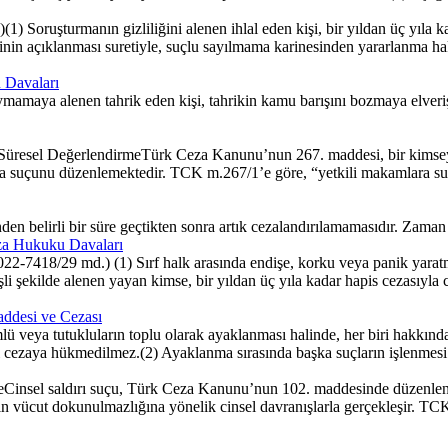
) Soruşturmanın gizliliğini alenen ihlal eden kişi, bir yıldan üç yıla ka
ğinin açıklanması suretiyle, suçlu sayılmama karinesinden yararlanma hak
 Davaları
ya alenen tahrik eden kişi, tahrikin kamu barışını bozmaya elverişli o
resel DeğerlendirmeTürk Ceza Kanunu’nun 267. maddesi, bir kimseye 
ira suçunu düzenlemektedir. TCK m.267/1’e göre, “yetkili makamlara suç
belirli bir süre geçtikten sonra artık cezalandırılamamasıdır. Zaman aş
Ceza Hukuku Davaları
2-7418/29 md.) (1) Sırf halk arasında endişe, korku veya panik yaratma
işli şekilde alenen yayan kimse, bir yıldan üç yıla kadar hapis cezasıyla c
ddesi ve Cezası
veya tutukluların toplu olarak ayaklanması halinde, her biri hakkınd
yı cezaya hükmedilmez.(2) Ayaklanma sırasında başka suçların işlenmesi
Cinsel saldırı suçu, Türk Ceza Kanunu’nun 102. maddesinde düzenlenmiş
n vücut dokunulmazlığına yönelik cinsel davranışlarla gerçekleşir. TCK