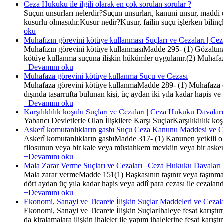
Ceza Hukuku ile ilgili olarak en çok sorulan sorular ?
Suçun unsurları nelerdir?Suçun unsurları, kanuni unsur, maddi 
kusurlu olmasıdır.Kusur nedir?Kusur, failin suçu işlerken bilinçli
oku
Muhafızın görevini kötüye kullanması Suçları ve Cezaları | C
Muhafızın görevini kötüye kullanmasıMadde 295- (1) Gözaltına a
kötüye kullanma suçuna ilişkin hükümler uygulanır.(2) Muhafaza
+Devamını oku
Muhafaza görevini kötüye kullanma Suçu ve Cezası
Muhafaza görevini kötüye kullanmaMadde 289- (1) Muhafaza edi
dışında tasarrufta bulunan kişi, üç aydan iki yıla kadar hapis ve 
+Devamını oku
Karşılıklılık koşulu Suçları ve Cezaları | Ceza Hukuku Davaları
Yabancı Devletlerle Olan İlişkilere Karşı SuçlarKarşılıklılık k
Askerî komutanlıkların gasbı Suçu Ceza Kanunu Maddesi ve C
Askerî komutanlıkların gasbıMadde 317- (1) Kanunen yetkili ol
filosunun veya bir kale veya müstahkem mevkiin veya bir askerî 
+Devamını oku
Mala Zarar Verme Suçları ve Cezaları | Ceza Hukuku Davaları
Mala zarar vermeMadde 151(1) Başkasının taşınır veya taşınmaz
dört aydan üç yıla kadar hapis veya adlî para cezası ile cezal
+Devamını oku
Ekonomi, Sanayi ve Ticarete İlişkin Suçlar Maddeleri ve Cez
Ekonomi, Sanayi ve Ticarete İlişkin Suçlarİhaleye fesat karış
da kiralamalara ilişkin ihaleler ile yapım ihalelerine fesat karıştı