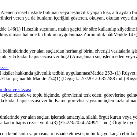
nen cinsel ilişkide bulunan veya teşhircilik yapan kişi, altı aydan bir
ünleri veren ya da bunların içeriğini gösteren, okuyan, okutan veya dinle
 146(1) Hırsızlık suçunun, malın geçici bir süre kullanılıp zilyedine i
anılmış olması halinde bu hüküm uygulanmaz.Zorunluluk hâliMadde 147(1) 
lümlerinde yer alan suçlardan herhangi birini elverişli vasıtalarla işle
n oniki yıla kadar hapis cezası verilir.(2) Amaçlanan suç işlenmeden ve
ezası
l kişiler hakkında güvenlik tedbiri uygulanmasıMadde 253- (1) Rüşvet s
r.Etkin pişmanlık Madde 254(1) (Değişik: 2/7/2012-6352/88 md.) Rüşve
ddesi ve Cezası
kırı olarak ve toplu biçimde, görevlerini terk eden, görevlerine gel
ıla kadar hapis cezası verilir. Kamu görevlisi sayısının üçten fazla ol
erinde yer alan suçları işlemek amacıyla, silahlı örgüt kuran veya yönet
la kadar hapis cezası verilir.(3) (Ek:2/3/2024-7499/11 md.) Örgüte üye o
kendisinin yapmasına müsaade etmesi için bir kişiye karşı cebir kull