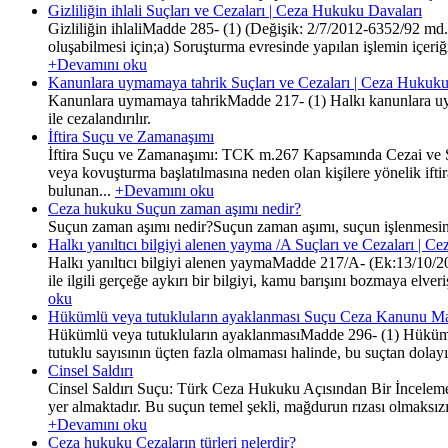
Gizliliğin ihlali Suçları ve Cezaları | Ceza Hukuku Davaları
Gizliliğin ihlaliMadde 285- (1) (Değişik: 2/7/2012-6352/92 md.)(1
oluşabilmesi için;a) Soruşturma evresinde yapılan işlemin içeri
+Devamını oku
Kanunlara uymamaya tahrik Suçları ve Cezaları | Ceza Hukuku
Kanunlara uymamaya tahrikMadde 217- (1) Halkı kanunlara uymama
ile cezalandırılır.
İftira Suçu ve Zamanaşımı
İftira Suçu ve Zamanaşımı: TCK m.267 Kapsamında Cezai ve Sü
veya kovuşturma başlatılmasına neden olan kişilere yönelik ift
bulunan...
+Devamını oku
Ceza hukuku Suçun zaman aşımı nedir?
Suçun zaman aşımı nedir?Suçun zaman aşımı, suçun işlenmesinden 
Halkı yanıltıcı bilgiyi alenen yayma /A Suçları ve Cezaları | 
Halkı yanıltıcı bilgiyi alenen yaymaMadde 217/A- (Ek:13/10/202
ile ilgili gerçeğe aykırı bir bilgiyi, kamu barışını bozmaya elver
oku
Hükümlü veya tutukluların ayaklanması Suçu Ceza Kanunu Ma
Hükümlü veya tutukluların ayaklanmasıMadde 296- (1) Hükümlü 
tutuklu sayısının üçten fazla olmaması halinde, bu suçtan dola
Cinsel Saldırı
Cinsel Saldırı Suçu: Türk Ceza Hukuku Açısından Bir İnceleme
yer almaktadır. Bu suçun temel şekli, mağdurun rızası olmaksızı
+Devamını oku
Ceza hukuku Cezaların türleri nelerdir?