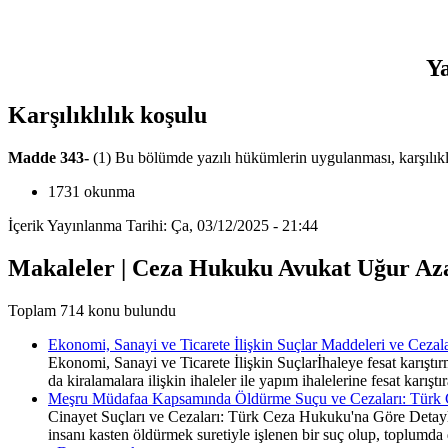
Ya
Karşılıklılık koşulu
Madde 343-
(1) Bu bölümde yazılı hükümlerin uygulanması, karşılıklı
1731 okunma
İçerik Yayınlanma Tarihi: Ça, 03/12/2025 - 21:44
Makaleler | Ceza Hukuku Avukat Uğur Az
Toplam 714 konu bulundu
Ekonomi, Sanayi ve Ticarete İlişkin Suçlar Maddeleri ve Cezal
Ekonomi, Sanayi ve Ticarete İlişkin Suçlarİhaleye fesat karış
da kiralamalara ilişkin ihaleler ile yapım ihalelerine fesat karıştı
Meşru Müdafaa Kapsamında Öldürme Suçu ve Cezaları: Türk 
Cinayet Suçları ve Cezaları: Türk Ceza Hukuku'na Göre Detaylı 
insanı kasten öldürmek suretiyle işlenen bir suç olup, toplumda d