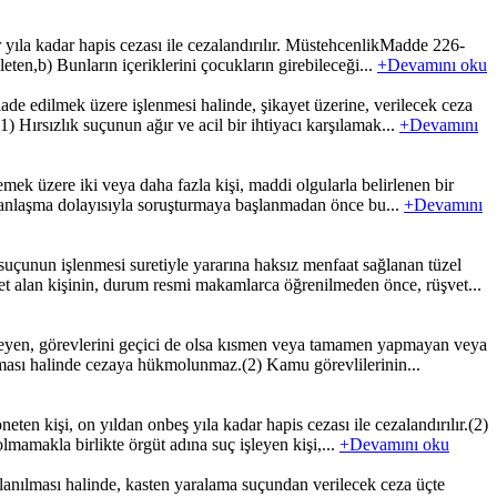
 yıla kadar hapis cezası ile cezalandırılır. MüstehcenlikMadde 226-
ten,b) Bunların içeriklerini çocukların girebileceği...
+Devamını oku
ade edilmek üzere işlenmesi halinde, şikayet üzerine, verilecek ceza
Hırsızlık suçunun ağır ve acil bir ihtiyacı karşılamak...
+Devamını
mek üzere iki veya daha fazla kişi, maddi olgularla belirlenen bir
ya anlaşma dolayısıyla soruşturmaya başlanmadan önce bu...
+Devamını
uçunun işlenmesi suretiyle yararına haksız menfaat sağlanan tüzel
t alan kişinin, durum resmi makamlarca öğrenilmeden önce, rüşvet...
meyen, görevlerini geçici de olsa kısmen veya tamamen yapmayan veya
maması halinde cezaya hükmolunmaz.(2) Kamu görevlilerinin...
en kişi, on yıldan onbeş yıla kadar hapis cezası ile cezalandırılır.(2)
lmamakla birlikte örgüt adına suç işleyen kişi,...
+Devamını oku
anılması halinde, kasten yaralama suçundan verilecek ceza üçte