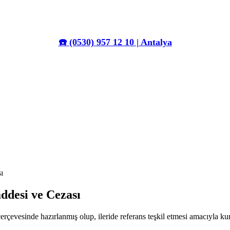
☎️
(0530) 957 12 10 | Antalya
ı
ddesi ve Cezası
erçevesinde hazırlanmış olup, ileride referans teşkil etmesi amacıyla k