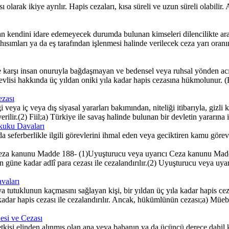
ı olarak ikiye ayrılır. Hapis cezaları, kısa süreli ve uzun süreli olabilir
kendini idare edemeyecek durumda bulunan kimseleri dilencilikte araç ol
sımları ya da eş tarafından işlenmesi halinde verilecek ceza yarı oranınd
 karşı insan onuruyla bağdaşmayan ve bedensel veya ruhsal yönden acı 
revlisi hakkında üç yıldan oniki yıla kadar hapis cezasına hükmolunur.
ezası
eya iç veya dış siyasal yararları bakımından, niteliği itibarıyla, gizli 
rilir.(2) Fiil;a) Türkiye ile savaş halinde bulunan bir devletin yararına
ukuku Davaları
seferberlikle ilgili görevlerini ihmal eden veya geciktiren kamu görevlis
za kanunu Madde 188- (1)Uyuşturucu veya uyarıcı Ceza kanunu Maddeler
n güne kadar adlî para cezası ile cezalandırılır.(2) Uyuşturucu veya uyar
vaları
tuklunun kaçmasını sağlayan kişi, bir yıldan üç yıla kadar hapis ceza
kadar hapis cezası ile cezalandırılır. Ancak, hükümlünün cezası;a) Müebbe
esi ve Cezası
isi elinden alınmış olan ana veya babanın ya da üçüncü derece dahil ka