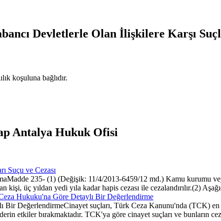
bancı Devletlerle Olan İlişkilere Karşı Suç
lık koşuluna bağlıdır.
ap Antalya Hukuk Ofisi
arı Suçu ve Cezası
tırmaMadde 235- (1) (Değişik: 11/4/2013-6459/12 md.) Kamu kurumu veya
ran kişi, üç yıldan yedi yıla kadar hapis cezası ile cezalandırılır.(2) Aşağıd
Ceza Hukuku'na Göre Detaylı Bir Değerlendirme
Bir DeğerlendirmeCinayet suçları, Türk Ceza Kanunu'nda (TCK) en ağır 
erin etkiler bırakmaktadır. TCK'ya göre cinayet suçları ve bunların ceza