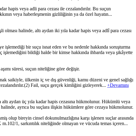
dar hapis veya adli para cezası ile cezalandırılır. Bu suçun
kının veya haberleşmenin gizliliğinin ya da özel hayatın...
lması halinde, altı aydan iki yıla kadar hapis veya adlî para cezası
işlemediği bir suçu isnat eden ve bu nedenle hakkında soruşturma
 işlemediğini bildiği halde bir kimse hakkında ihbarda veya şikâyette
ımı süresi, suçun niteliğine göre değişir.
k saikiyle, ülkenin iç ve dış güvenliği, kamu düzeni ve genel sağlığı
ezalandırılır.(2) Fail, suçu gerçek kimliğini gizleyerek...
+Devamını
a altı aydan üç yıla kadar hapis cezasına hükmolunur. Hükümlü veya
 halinde, ayrıca bu suçlara ilişkin hükümlere göre cezaya hükmolunur.
 olup bireyin cinsel dokunulmazlığına karşı işlenen suçlar arasında
 m.102/1, sarkıntılık niteliğinde olmayan ve vücuda temas içeren...