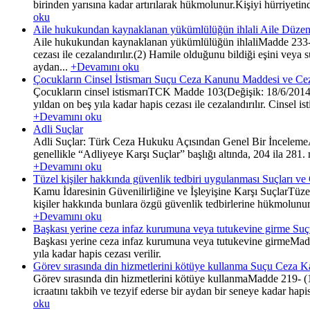
birinden yarısına kadar artırılarak hükmolunur.Kişiyi hürriye
oku
Aile hukukundan kaynaklanan yükümlülüğün ihlali Aile Düzeni
Aile hukukundan kaynaklanan yükümlülüğün ihlaliMadde 233- (1
cezası ile cezalandırılır.(2) Hamile olduğunu bildiği eşini vey
aydan...
+Devamını oku
Çocukların Cinsel İstismarı Suçu Ceza Kanunu Maddesi ve Ce
Çocukların cinsel istismarıTCK Madde 103(Değişik: 18/6/2014-
yıldan on beş yıla kadar hapis cezası ile cezalandırılır. Cinsel
+Devamını oku
Adli Suçlar
Adli Suçlar: Türk Ceza Hukuku Açısından Genel Bir İncelemeAdli
genellikle “Adliyeye Karşı Suçlar” başlığı altında, 204 ila 281. 
+Devamını oku
Tüzel kişiler hakkında güvenlik tedbiri uygulanması Suçları v
Kamu İdaresinin Güvenilirliğine ve İşleyişine Karşı SuçlarTüze
kişiler hakkında bunlara özgü güvenlik tedbirlerine hükmolunu
+Devamını oku
Başkası yerine ceza infaz kurumuna veya tutukevine girme S
Başkası yerine ceza infaz kurumuna veya tutukevine girmeMadd
yıla kadar hapis cezası verilir.
Görev sırasında din hizmetlerini kötüye kullanma Suçu Ceza 
Görev sırasında din hizmetlerini kötüye kullanmaMadde 219- (1) 
icraatını takbih ve tezyif ederse bir aydan bir seneye kadar hapi
oku