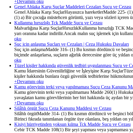
+Devamını oku
Genel Ahlaka Karşı Suçlar Maddeleri Cezaları Suçu ve Cezası
Genel Ahlaka Karşı SuçlarHayasızca hareketlerMadde 225- (1) Ale
(1) a) Bir çocuğa müstehcen görüntü, yazı veya sözleri içeren ür
Kullanma hırsızlığı Tck Madde Suçu ve Cezası
Malvarlığına Karşı SuçlarHırsızlıkKullanma hırsızlığı TCK Madde
yarı oranına kadar indirilir.Ancak malın suç işlemek için kull
oku
Suç için anlaşma Suçları ve Cezaları | Ceza Hukuku Davaları
Suç için anlaşmaMadde 316- (1) Bu kısmın dördüncü ve beşinci bö
biçimde anlaşırlarsa, suçların ağırlık derecesine göre üç yılda
oku
Tüzel kişiler hakkında güvenlik tedbiri uygulanması Suçu ve C
Kamu İdaresinin Güvenilirliğine ve İşleyişine Karşı SuçlarTüze
kişiler hakkında bunlara özgü güvenlik tedbirlerine hükmolunu
+Devamını oku
Kamu görevinin terki veya yapılmaması Suçu Ceza Kanunu Ma
Kamu görevinin terki veya yapılmaması Madde 260(1) Hukuka ay
yavaşlatan kamu görevlilerinin her biri hakkında üç aydan bir y
+Devamını oku
Silâhlı örgüt Suçu Ceza Kanunu Maddesi ve Cezası
Silâhlı örgütMadde 314- (1) Bu kısmın dördüncü ve beşinci bölüml
Birinci fıkrada tanımlanan örgüte üye olanlara, beş yıldan on yı
Kişiyi hürriyetinden yoksun kılma Tck Madde Suçu ve Cezası
Cebir TCK Madde 108(1) Bir şeyi yapması veya yapmaması ya da 