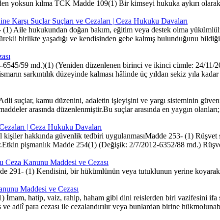
tinden yoksun kılma TCK Madde 109(1) Bir kimseyi hukuka aykırı olarak 
ne Karşı Suçlar Suçları ve Cezaları | Ceza Hukuku Davaları
) Aile hukukundan doğan bakım, eğitim veya destek olma yükümlülüğün
a sürekli birlikte yaşadığı ve kendisinden gebe kalmış bulunduğunu bildi
zası
6545/59 md.)(1) (Yeniden düzenlenen birinci ve ikinci cümle: 24/11/2
 istismarın sarkıntılık düzeyinde kalması hâlinde üç yıldan sekiz yıla k
 suçlar, kamu düzenini, adaletin işleyişini ve yargı sisteminin güvenil
maddeler arasında düzenlenmiştir.Bu suçlar arasında en yaygın olanları; r
e Cezaları | Ceza Hukuku Davaları
l kişiler hakkında güvenlik tedbiri uygulanmasıMadde 253- (1) Rüşvet s
r.Etkin pişmanlık Madde 254(1) (Değişik: 2/7/2012-6352/88 md.) Rüşve
uçu Ceza Kanunu Maddesi ve Cezası
e 291- (1) Kendisini, bir hükümlünün veya tutuklunun yerine koyarak 
Kanunu Maddesi ve Cezası
İmam, hatip, vaiz, rahip, haham gibi dini reislerden biri vazifesini if
s ve adlî para cezası ile cezalandırılır veya bunlardan birine hükmolunabi