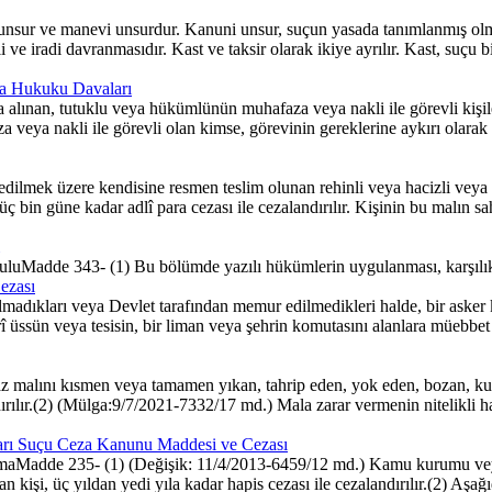
unsur ve manevi unsurdur. Kanuni unsur, suçun yasada tanımlanmış olmas
 ve iradi davranmasıdır. Kast ve taksir olarak ikiye ayrılır. Kast, suçu b
eza Hukuku Davaları
lınan, tutuklu veya hükümlünün muhafaza veya nakli ile görevli kişileri
 veya nakli ile görevli olan kimse, görevinin gereklerine aykırı olara
lmek üzere kendisine resmen teslim olunan rehinli veya hacizli veya 
üç bin güne kadar adlî para cezası ile cezalandırılır. Kişinin bu malın sah
oşuluMadde 343- (1) Bu bölümde yazılı hükümlerin uygulanması, karşılıkl
ezası
madıkları veya Devlet tarafından memur edilmedikleri halde, bir asker
üssün veya tesisin, bir liman veya şehrin komutasını alanlara müebbet h
 malını kısmen veya tamamen yıkan, tahrip eden, yok eden, bozan, kulla
andırılır.(2) (Mülga:9/7/2021-7332/17 md.) Mala zarar vermenin nitelikl
aları Suçu Ceza Kanunu Maddesi ve Cezası
tırmaMadde 235- (1) (Değişik: 11/4/2013-6459/12 md.) Kamu kurumu veya
ran kişi, üç yıldan yedi yıla kadar hapis cezası ile cezalandırılır.(2) Aşağıd