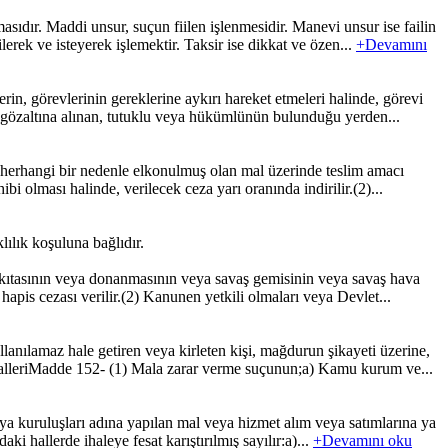
ıdır. Maddi unsur, suçun fiilen işlenmesidir. Manevi unsur ise failin
ilerek ve isteyerek işlemektir. Taksir ise dikkat ve özen...
+Devamını
n, görevlerinin gereklerine aykırı hareket etmeleri halinde, görevi
k gözaltına alınan, tutuklu veya hükümlünün bulunduğu yerden...
herhangi bir nedenle elkonulmuş olan mal üzerinde teslim amacı
ibi olması halinde, verilecek ceza yarı oranında indirilir.(2)...
ılık koşuluna bağlıdır.
 kıtasının veya donanmasının veya savaş gemisinin veya savaş hava
apis cezası verilir.(2) Kanunen yetkili olmaları veya Devlet...
nılamaz hale getiren veya kirleten kişi, mağdurun şikayeti üzerine,
i halleriMadde 152- (1) Mala zarar verme suçunun;a) Kamu kurum ve...
 kuruluşları adına yapılan mal veya hizmet alım veya satımlarına ya
aki hallerde ihaleye fesat karıştırılmış sayılır:a)...
+Devamını oku