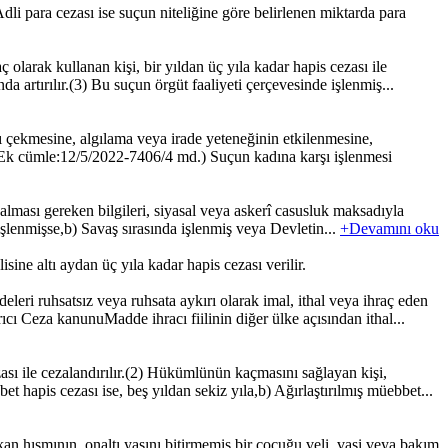
. Adli para cezası ise suçun niteliğine göre belirlenen miktarda para
arak kullanan kişi, bir yıldan üç yıla kadar hapis cezası ile
a artırılır.(3) Bu suçun örgüt faaliyeti çerçevesinde işlenmiş...
çekmesine, algılama veya irade yeteneğinin etkilenmesine,
 (Ek cümle:12/5/2022-7406/4 md.) Suçun kadına karşı işlenmesi
kalması gereken bilgileri, siyasal veya askerî casusluk maksadıyla
 işlenmişse,b) Savaş sırasında işlenmiş veya Devletin...
+Devamını oku
ine altı aydan üç yıla kadar hapis cezası verilir.
i ruhsatsız veya ruhsata aykırı olarak imal, ithal veya ihraç eden
ıcı Ceza kanunuMadde ihracı fiilinin diğer ülke açısından ithal...
sı ile cezalandırılır.(2) Hükümlünün kaçmasını sağlayan kişi,
t hapis cezası ise, beş yıldan sekiz yıla,b) Ağırlaştırılmış müebbet...
n hısmının, onaltı yaşını bitirmemiş bir çocuğu veli, vasi veya bakım