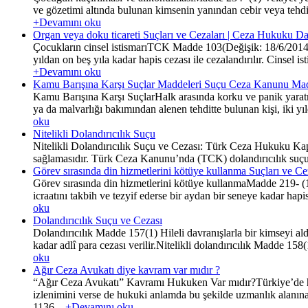
ve gözetimi altında bulunan kimsenin yanından cebir veya tehdit
+Devamını oku
Organ veya doku ticareti Suçları ve Cezaları | Ceza Hukuku Da
Çocukların cinsel istismarıTCK Madde 103(Değişik: 18/6/2014-
yıldan on beş yıla kadar hapis cezası ile cezalandırılır. Cinsel
+Devamını oku
Kamu Barışına Karşı Suçlar Maddeleri Suçu Ceza Kanunu Mad
Kamu Barışına Karşı SuçlarHalk arasında korku ve panik yarat
ya da malvarlığı bakımından alenen tehditte bulunan kişi, iki yıld
oku
Nitelikli Dolandırıcılık Suçu
Nitelikli Dolandırıcılık Suçu ve Cezası: Türk Ceza Hukuku Kapsa
sağlamasıdır. Türk Ceza Kanunu’nda (TCK) dolandırıcılık suçu, 15
Görev sırasında din hizmetlerini kötüye kullanma Suçları ve C
Görev sırasında din hizmetlerini kötüye kullanmaMadde 219- (1) 
icraatını takbih ve tezyif ederse bir aydan bir seneye kadar hapi
oku
Dolandırıcılık Suçu ve Cezası
Dolandırıcılık Madde 157(1) Hileli davranışlarla bir kimseyi ald
kadar adlî para cezası verilir.Nitelikli dolandırıcılık Madde 15
oku
Ağır Ceza Avukatı diye kavram var mıdır ?
“Ağır Ceza Avukatı” Kavramı Hukuken Var mıdır?Türkiye’de hal
izlenimini verse de hukuki anlamda bu şekilde uzmanlık alanın
1136...
+Devamını oku