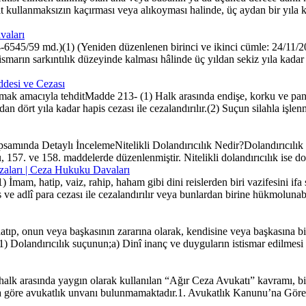
 kullanmaksızın kaçırması veya alıkoyması halinde, üç aydan bir yıla ka
vaları
6545/59 md.)(1) (Yeniden düzenlenen birinci ve ikinci cümle: 24/11/2
 istismarın sarkıntılık düzeyinde kalması hâlinde üç yıldan sekiz yıla k
desi ve Cezası
mak amacıyla tehditMadde 213- (1) Halk arasında endişe, korku ve pani
an dört yıla kadar hapis cezası ile cezalandırılır.(2) Suçun silahla işlenm
mında Detaylı İncelemeNitelikli Dolandırıcılık Nedir?Dolandırıcılık suç
7. ve 158. maddelerde düzenlenmiştir. Nitelikli dolandırıcılık ise dolan
ezaları | Ceza Hukuku Davaları
İmam, hatip, vaiz, rahip, haham gibi dini reislerden biri vazifesini if
s ve adlî para cezası ile cezalandırılır veya bunlardan birine hükmolunabi
atıp, onun veya başkasının zararına olarak, kendisine veya başkasına bi
8(1) Dolandırıcılık suçunun;a) Dinî inanç ve duyguların istismar edilmesi
k arasında yaygın olarak kullanılan “Ağır Ceza Avukatı” kavramı, bir
a göre avukatlık unvanı bulunmamaktadır.1. Avukatlık Kanunu’na Göre 