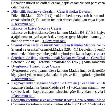
Cezaların türleri nelerdir?Cezalar, hapis cezası ve adli para cezas
ödenmesidir.
Dilencilik Suçları ve Cezaları | Ceza Hukuku Davaları
DilencilikMadde 229- (1) Çocukları, beden veya ruh bakımından 
cezalandırılır.(2) Bu suçun üçüncü derece dahil kan veya kayın hı
+Devamını oku
İşkence ve Eziyet Suçu ve Cezası
İşkence ve EziyetİşkenceCeza kanunu Madde 94- (1) Bir kişiye
aşağılanmasına yol açacak davranışları gerçekleştiren kamu gö
hâlinde cezanın alt...
+Devamını oku
Siyasal veya askerî casusluk Suçu Ceza Kanunu Maddesi ve C
Siyasal veya askerî casuslukMadde 328. - (1) Devletin güvenliği v
temin eden kimseye onbeş yıldan yirmi yıla kadar hapis cezası ve
Seferberlikle ilgili görevin ihmali Suçları ve Cezaları | Ceza H
Seferberlikle ilgili görevin ihmaliMadde 324- (1) Sulh zamanında 
Uyuşturucu Ticareti Suçu Cezası
Uyuşturucu veya uyarıcı Ceza kanunu Madde imal ve ticaretiCe
kişi, yirmi yıldan otuz yıla kadar hapis ve ikibin günden yirmibi
+Devamını oku
Kaçmaya imkan sağlama Suçları ve Cezaları | Ceza Hukuku Da
Kaçmaya imkan sağlamaMadde 294- (1) Gözaltına alınanın veya tu
çekilecek olan hapis cezasının süresine göre iki yıldan beş yıla 
+Devamını oku
Çocuğun kaçırılması ve alıkonulması Suçu Ceza Kanunu Madd
Çocuğun kaçırılması ve alıkonulmasıMadde 234- (1) Velayet yetk