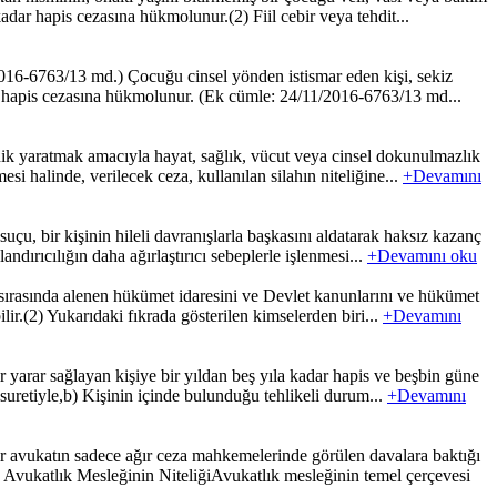
dar hapis cezasına hükmolunur.(2) Fiil cebir veya tehdit...
016-6763/13 md.) Çocuğu cinsel yönden istismar eden kişi, sekiz
adar hapis cezasına hükmolunur. (Ek cümle: 24/11/2016-6763/13 md...
k yaratmak amacıyla hayat, sağlık, vücut veya cinsel dokunulmazlık
esi halinde, verilecek ceza, kullanılan silahın niteliğine...
+Devamını
u, bir kişinin hileli davranışlarla başkasını aldatarak haksız kazanç
dırıcılığın daha ağırlaştırıcı sebeplerle işlenmesi...
+Devamını oku
a sırasında alenen hükümet idaresini ve Devlet kanunlarını ve hükümet
lir.(2) Yukarıdaki fıkrada gösterilen kimselerden biri...
+Devamını
r yarar sağlayan kişiye bir yıldan beş yıla kadar hapis ve beşbin güne
 suretiyle,b) Kişinin içinde bulunduğu tehlikeli durum...
+Devamını
 avukatın sadece ağır ceza mahkemelerinde görülen davalara baktığı
Avukatlık Mesleğinin NiteliğiAvukatlık mesleğinin temel çerçevesi