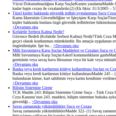
Vücut Dokunulmazlığına Karşı SuçlarKasten yaralamaMadde 86- (
kadar hapis cezası ile cezalandırılır.(2) (Ek fıkra: 31/3/2005 – 
Tüzel kişiler hakkında güvenlik tedbiri uygulanması Suçu Ce
Kamu İdaresinin Güvenilirliğine ve İşleyişine Karşı SuçlarTüze
kişiler hakkında bunlara özgü güvenlik tedbirlerine hükmolunu
+Devamını oku
Kefaletle Serbest Kalma Nedir?
Güvence Bedeli (Kefaletle Serbest Kalma) Nedir?Türk Ceza 
geçici olarak kısıtlanması mümkündür. Bu amaçla uygulanan en 
öngörülmüştür. İşte bu...
+Devamını oku
Milli Savunmaya Karşı Suçlar Maddeleri ve Cezaları Suçu ve 
Milli Savunmaya Karşı SuçlarAskerî komutanlıkların gasbıMadde
gemisinin veya savaş hava filosunun veya bir kale veya müstahke
+Devamını oku
Banka veya kredi kartlarının kötüye kullanılması Suçları ve Ce
Banka veya kredi kartlarının kötüye kullanılmasıMadde 245 – (De
bulunduran kimse, kart sahibinin veya kartın kendisine verilmesi
+Devamını oku
Bilişim Sistemine Girme
TCK Madde 243: Bilişim Sistemine Girme Suçu – Türk Ceza Huku
Ceza Kanunu’nun 243. maddesi, bilişim sistemine hukuka aykırı
güvenliği...
+Devamını oku
Savaş zamanında yükümlülükler Suçu ve Cezası
Savaş zamanında yükümlülüklerMadde 322- (1) Savaş zamanında,
ihtiyaçlarını sağlayan bir kuruluş ile iş yapmak veya eşya ve