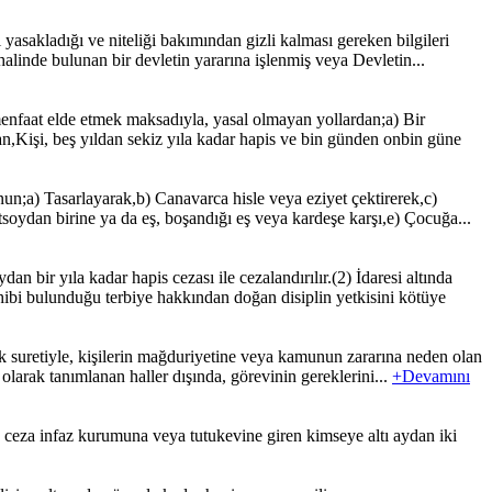
asakladığı ve niteliği bakımından gizli kalması gereken bilgileri
halinde bulunan bir devletin yararına işlenmiş veya Devletin...
faat elde etmek maksadıyla, yasal olmayan yollardan;a) Bir
,Kişi, beş yıldan sekiz yıla kadar hapis ve bin günden onbin güne
nun;a) Tasarlayarak,b) Canavarca hisle veya eziyet çektirerek,c)
soydan birine ya da eş, boşandığı eş veya kardeşe karşı,e) Çocuğa...
bir yıla kadar hapis cezası ile cezalandırılır.(2) İdaresi altında
bi bulunduğu terbiye hakkından doğan disiplin yetkisini kötüye
 suretiyle, kişilerin mağduriyetine veya kamunun zararına neden olan
 olarak tanımlanan haller dışında, görevinin gereklerini...
+Devamını
ceza infaz kurumuna veya tutukevine giren kimseye altı aydan iki