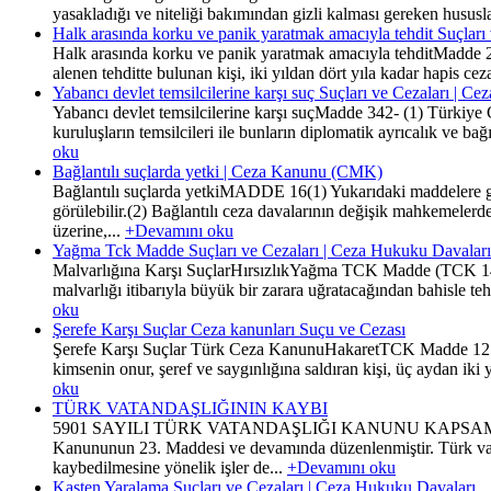
yasakladığı ve niteliği bakımından gizli kalması gereken hususla
Halk arasında korku ve panik yaratmak amacıyla tehdit Suçları
Halk arasında korku ve panik yaratmak amacıyla tehditMadde 21
alenen tehditte bulunan kişi, iki yıldan dört yıla kadar hapis ceza
Yabancı devlet temsilcilerine karşı suç Suçları ve Cezaları | C
Yabancı devlet temsilcilerine karşı suçMadde 342- (1) Türkiye C
kuruluşların temsilcileri ile bunların diplomatik ayrıcalık ve ba
oku
Bağlantılı suçlarda yetki | Ceza Kanunu (CMK)
Bağlantılı suçlarda yetkiMADDE 16(1) Yukarıdaki maddelere göre
görülebilir.(2) Bağlantılı ceza davalarının değişik mahkemele
üzerine,...
+Devamını oku
Yağma Tck Madde Suçları ve Cezaları | Ceza Hukuku Davaları
Malvarlığına Karşı SuçlarHırsızlıkYağma TCK Madde (TCK 148)(1
malvarlığı itibarıyla büyük bir zarara uğratacağından bahisle te
oku
Şerefe Karşı Suçlar Ceza kanunları Suçu ve Cezası
Şerefe Karşı Suçlar Türk Ceza KanunuHakaretTCK Madde 125(1) Bi
kimsenin onur, şeref ve saygınlığına saldıran kişi, üç aydan iki y
oku
TÜRK VATANDAŞLIĞININ KAYBI
5901 SAYILI TÜRK VATANDAŞLIĞI KANUNU KAPSAMINDA TÜ
Kanununun 23. Maddesi ve devamında düzenlenmiştir. Türk vatand
kaybedilmesine yönelik işler de...
+Devamını oku
Kasten Yaralama Suçları ve Cezaları | Ceza Hukuku Davaları