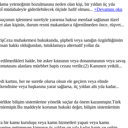
ma yeteneğinin bozulmasına neden olan kişi, bir yıldan üç yıla
ıbbî müdahaleyle giderilebilecek ölçüde hafif olması...
+Devamını oku
uçunun işlenmesi suretiyle yararına haksız menfaat sağlanan tüzel
t alan kişinin, durum resmi makamlarca öğrenilmeden önce, rüşvet...
işCeza muhakemesi hukukunda, şüpheli veya sanığın özgürlüğünün
san hakkı olduğundan, tutuklamaya alternatif yollar da
dilmedikleri halde, bir asker kıtasının veya donanmasının veya savaş
utasını alanlara müebbet hapis cezası verilir.(2) Kanunen yetkili...
kartını, her ne suretle olursa olsun ele geçiren veya elinde
endisine veya başkasına yarar sağlarsa, üç yıldan altı yıla kadar...
kte bilişim sistemlerine yönelik suçlar da önem kazanmıştır.Türk
nlemiştir.Bu maddeyle korunan hukuki değer, bilişim sistemlerinin
veya bir kamu kuruluşu veya kamu hizmetleri yapan veya kamu
yerine getirmeyen kimseye üç yıldan on yıla kadar hapis ve onbin