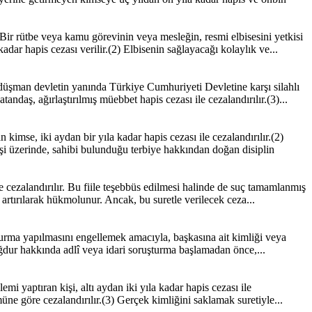
r rütbe veya kamu görevinin veya mesleğin, resmi elbisesini yetkisi
ar hapis cezası verilir.(2) Elbisenin sağlayacağı kolaylık ve...
üşman devletin yanında Türkiye Cumhuriyeti Devletine karşı silahlı
daş, ağırlaştırılmış müebbet hapis cezası ile cezalandırılır.(3)...
mse, iki aydan bir yıla kadar hapis cezası ile cezalandırılır.(2)
 üzerinde, sahibi bulunduğu terbiye hakkından doğan disiplin
 cezalandırılır. Bu fiile teşebbüs edilmesi halinde de suç tamamlanmış
 artırılarak hükmolunur. Ancak, bu suretle verilecek ceza...
turma yapılmasını engellemek amacıyla, başkasına ait kimliği veya
mağdur hakkında adlî veya idari soruşturma başlamadan önce,...
 yaptıran kişi, altı aydan iki yıla kadar hapis cezası ile
kmüne göre cezalandırılır.(3) Gerçek kimliğini saklamak suretiyle...