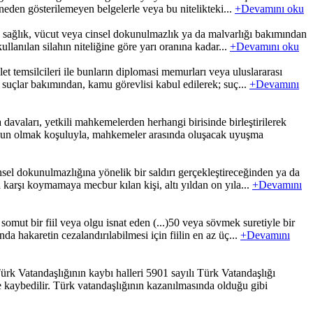
neden gösterilemeyen belgelerle veya bu nitelikteki...
+Devamını oku
 sağlık, vücut veya cinsel dokunulmazlık ya da malvarlığı bakımından
kullanılan silahın niteliğine göre yarı oranına kadar...
+Devamını oku
t temsilcileri ile bunların diplomasi memurları veya uluslararası
en suçlar bakımından, kamu görevlisi kabul edilerek; suç...
+Devamını
avaları, yetkili mahkemelerden herhangi birisinde birleştirilerek
 uygun olmak koşuluyla, mahkemeler arasında oluşacak uyuşma
l dokunulmazlığına yönelik bir saldırı gerçekleştireceğinden ya da
a karşı koymamaya mecbur kılan kişi, altı yıldan on yıla...
+Devamını
ut bir fiil veya olgu isnat eden (...)50 veya sövmek suretiyle bir
da hakaretin cezalandırılabilmesi için fiilin en az üç...
+Devamını
lığının kaybı halleri 5901 sayılı Türk Vatandaşlığı
 kaybedilir. Türk vatandaşlığının kazanılmasında olduğu gibi