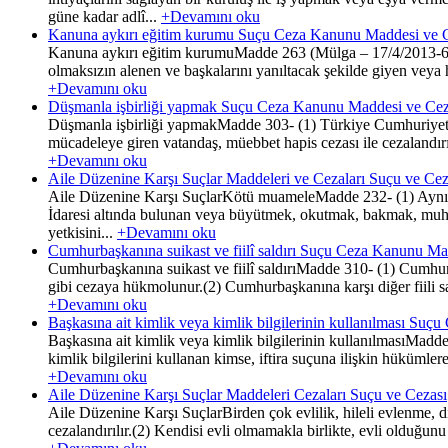
güne kadar adlî...
+Devamını oku
Kanuna aykırı eğitim kurumu Suçu Ceza Kanunu Maddesi ve 
Kanuna aykırı eğitim kurumuMadde 263 (Mülga – 17/4/2013-6460
olmaksızın alenen ve başkalarını yanıltacak şekilde giyen veya 
+Devamını oku
Düşmanla işbirliği yapmak Suçu Ceza Kanunu Maddesi ve Cez
Düşmanla işbirliği yapmakMadde 303- (1) Türkiye Cumhuriyeti D
mücadeleye giren vatandaş, müebbet hapis cezası ile cezalandırıl
+Devamını oku
Aile Düzenine Karşı Suçlar Maddeleri ve Cezaları Suçu ve Cez
Aile Düzenine Karşı SuçlarKötü muameleMadde 232- (1) Aynı konut
İdaresi altında bulunan veya büyütmek, okutmak, bakmak, muha
yetkisini...
+Devamını oku
Cumhurbaşkanına suikast ve fiilî saldırı Suçu Ceza Kanunu Ma
Cumhurbaşkanına suikast ve fiilî saldırıMadde 310- (1) Cumhurba
gibi cezaya hükmolunur.(2) Cumhurbaşkanına karşı diğer fiili sal
+Devamını oku
Başkasına ait kimlik veya kimlik bilgilerinin kullanılması Su
Başkasına ait kimlik veya kimlik bilgilerinin kullanılmasıMadd
kimlik bilgilerini kullanan kimse, iftira suçuna ilişkin hükümle
+Devamını oku
Aile Düzenine Karşı Suçlar Maddeleri Cezaları Suçu ve Cezası
Aile Düzenine Karşı SuçlarBirden çok evlilik, hileli evlenme, di
cezalandırılır.(2) Kendisi evli olmamakla birlikte, evli olduğunu 