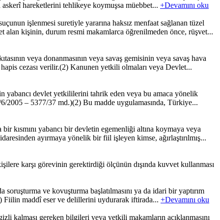
eya askerî hareketlerini tehlikeye koymuşsa müebbet...
+Devamını oku
uçunun işlenmesi suretiyle yararına haksız menfaat sağlanan tüzel
t alan kişinin, durum resmi makamlarca öğrenilmeden önce, rüşvet...
 kıtasının veya donanmasının veya savaş gemisinin veya savaş hava
apis cezası verilir.(2) Kanunen yetkili olmaları veya Devlet...
 yabancı devlet yetkililerini tahrik eden veya bu amaca yönelik
le: 29/6/2005 – 5377/37 md.)(2) Bu madde uygulamasında, Türkiye...
bir kısmını yabancı bir devletin egemenliği altına koymaya veya
resinden ayırmaya yönelik bir fiil işleyen kimse, ağırlaştırılmış...
işilere karşı görevinin gerektirdiği ölçünün dışında kuvvet kullanması
da soruşturma ve kovuşturma başlatılmasını ya da idari bir yaptırım
 Fiilin maddî eser ve delillerini uydurarak iftirada...
+Devamını oku
gizli kalması gereken bilgileri veya yetkili makamların açıklanmasını