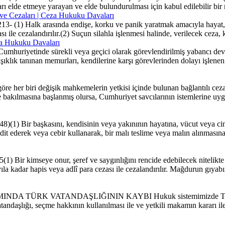
rı elde etmeye yarayan ve elde bulundurulması için kabul edilebilir bir 
 ve Cezaları | Ceza Hukuku Davaları
3- (1) Halk arasında endişe, korku ve panik yaratmak amacıyla hayat,
sı ile cezalandırılır.(2) Suçun silahla işlenmesi halinde, verilecek ceza, 
eza Hukuku Davaları
umhuriyetinde sürekli veya geçici olarak görevlendirilmiş yabancı devle
ğışıklık tanınan memurları, kendilerine karşı görevlerinden dolayı işlen
 her biri değişik mahkemelerin yetkisi içinde bulunan bağlantılı ceza d
rde bakılmasına başlanmış olursa, Cumhuriyet savcılarının istemlerine
) Bir başkasını, kendisinin veya yakınının hayatına, vücut veya cinse
hdit ederek veya cebir kullanarak, bir malı teslime veya malın alınmasın
r kimseye onur, şeref ve saygınlığını rencide edebilecek nitelikte som
ıla kadar hapis veya adlî para cezası ile cezalandırılır. Mağdurun gıyabın
RK VATANDAŞLIĞININ KAYBI Hukuk sistemimizde Türk Vatandaş
aşlığı, seçme hakkının kullanılması ile ve yetkili makamın kararı ile