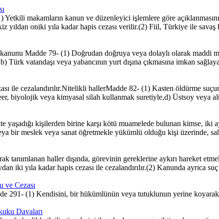
sı
Yetkili makamların kanun ve düzenleyici işlemlere göre açıklanmasını y
yıldan oniki yıla kadar hapis cezası verilir.(2) Fiil, Türkiye ile savaş 
kanunu Madde 79- (1) Doğrudan doğruya veya dolaylı olarak maddi men
) Türk vatandaşı veya yabancının yurt dışına çıkmasına imkan sağlayan
ası ile cezalandırılır.Nitelikli hallerMadde 82- (1) Kasten öldürme suçu
r, biyolojik veya kimyasal silah kullanmak suretiyle,d) Üstsoy veya alt
şadığı kişilerden birine karşı kötü muamelede bulunan kimse, iki aydan 
bir meslek veya sanat öğretmekle yükümlü olduğu kişi üzerinde, sahi
 tanımlanan haller dışında, görevinin gereklerine aykırı hareket etmek
ydan iki yıla kadar hapis cezası ile cezalandırılır.(2) Kanunda ayrıca suç
u ve Cezası
e 291- (1) Kendisini, bir hükümlünün veya tutuklunun yerine koyarak 
ukuku Davaları