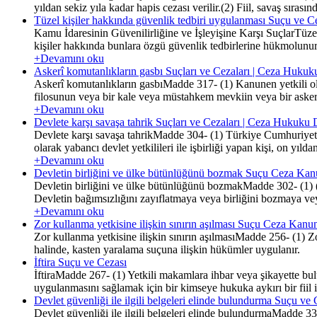
yıldan sekiz yıla kadar hapis cezası verilir.(2) Fiil, savaş sıra
Tüzel kişiler hakkında güvenlik tedbiri uygulanması Suçu ve C
Kamu İdaresinin Güvenilirliğine ve İşleyişine Karşı SuçlarTüze
kişiler hakkında bunlara özgü güvenlik tedbirlerine hükmolunu
+Devamını oku
Askerî komutanlıkların gasbı Suçları ve Cezaları | Ceza Hukuk
Askerî komutanlıkların gasbıMadde 317- (1) Kanunen yetkili ol
filosunun veya bir kale veya müstahkem mevkiin veya bir askerî 
+Devamını oku
Devlete karşı savaşa tahrik Suçları ve Cezaları | Ceza Hukuku 
Devlete karşı savaşa tahrikMadde 304- (1) Türkiye Cumhuriyeti 
olarak yabancı devlet yetkilileri ile işbirliği yapan kişi, on y
+Devamını oku
Devletin birliğini ve ülke bütünlüğünü bozmak Suçu Ceza Ka
Devletin birliğini ve ülke bütünlüğünü bozmakMadde 302- (1) (
Devletin bağımsızlığını zayıflatmaya veya birliğini bozmaya veya
+Devamını oku
Zor kullanma yetkisine ilişkin sınırın aşılması Suçu Ceza Kan
Zor kullanma yetkisine ilişkin sınırın aşılmasıMadde 256- (1) Zo
halinde, kasten yaralama suçuna ilişkin hükümler uygulanır.
İftira Suçu ve Cezası
İftiraMadde 267- (1) Yetkili makamlara ihbar veya şikayette bul
uygulanmasını sağlamak için bir kimseye hukuka aykırı bir fiil isna
Devlet güvenliği ile ilgili belgeleri elinde bulundurma Suçu ve 
Devlet güvenliği ile ilgili belgeleri elinde bulundurmaMadde 339