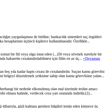
n yaygınlaşması ile birlikte, bankacılık sistemleri suç örgütleri
a hesaplarının üçüncü kişilerce kullanılmasıdır. Özellikle...
ut bir fiil veya olgu isnat eden (...)50 veya sövmek suretiyle bir
da hakaretin cezalandırılabilmesi için fiilin en az üç...
+Devamını
beş yıla kadar hapis cezası ile cezalandırılır. Suçun kamu görevlisi
mi belgeyi düzenlemek yetkisine sahip olan kamu görevlisine yalan...
herhangi bir nedenle elkonulmuş olan mal üzerinde teslim amacı
ibi olması halinde, verilecek ceza yarı oranında indirilir.(2)...
i itibarıyla, gizli kalması gereken bilgileri temin eden kimseye üç