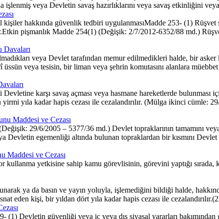
sında işlenmiş veya Devletin savaş hazırlıklarını veya savaş etkinliğini v
ezası
l kişiler hakkında güvenlik tedbiri uygulanmasıMadde 253- (1) Rüşvet s
r.Etkin pişmanlık Madde 254(1) (Değişik: 2/7/2012-6352/88 md.) Rüşve
u Davaları
madıkları veya Devlet tarafından memur edilmedikleri halde, bir asker
üssün veya tesisin, bir liman veya şehrin komutasını alanlara müebbet h
Davaları
Devletine karşı savaş açması veya hasmane hareketlerde bulunması için
ıldan yirmi yıla kadar hapis cezası ile cezalandırılır. (Mülga ikinci cüm
nunu Maddesi ve Cezası
Değişik: 29/6/2005 – 5377/36 md.) Devlet topraklarının tamamını veya 
 Devletin egemenliği altında bulunan topraklardan bir kısmını Devlet ida
unu Maddesi ve Cezası
r kullanma yetkisine sahip kamu görevlisinin, görevini yaptığı sırada, k
unarak ya da basın ve yayın yoluyla, işlemediğini bildiği halde, hakkın
t eden kişi, bir yıldan dört yıla kadar hapis cezası ile cezalandırılır.(2)
Cezası
- (1) Devletin güvenliği veya iç veya dış siyasal yararları bakımından 