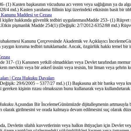
1) Kasten başkasının vücuduna acı veren veya sağlığının ya da algıla
5328/4 md.) Kasten yaralama fiilinin kişi üzerindeki etkisinin basit bir t
za Kanunu Maddesi ve Cezası
l kişiler hakkında güvenlik tedbiri uygulanmasıMadde 253- (1) Rüşvet s
r.Etkin pişmanlık Madde 254(1) (Değişik: 2/7/2012-6352/88 md.) Rüşve
Muhakemesi Kanunu Çerçevesinde Akademik ve Açıklayıcı İncelemeGir
yaygın koruma tedbiri tutuklamadır. Ancak, özgürlük hakkı temel bir in
Cezası
 317- (1) Kanunen yetkili olmadıkları veya Devlet tarafından memur e
m mevkiin veya bir askerî üssün veya tesisin, bir liman veya şehrin kom
zaları | Ceza Hukuku Davaları
ğişik: 29/6/2005 – 5377/27 md.) (1) Başkasına ait bir banka veya kredi 
 gereken kişinin rızası olmaksızın bunu kullanarak veya kullandırtarak k
ku Açısından Bir İncelemeGünümüzde dijitalleşmenin artmasıyla birli
 olarak girilmesini ve orada kalmaya devam edilmesini suç olarak düze
 Devletin silahlı kuvvetlerinin veya halkın ihtiyaçları için Devlet 
rmek üzere yaptıkları sözleşmedeki yükümlülükleri kısmen veya tamamen 