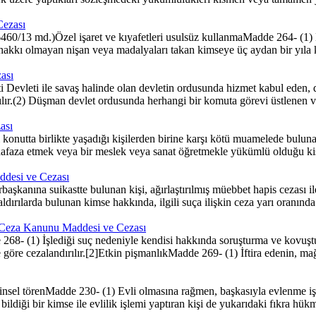
Cezası
/13 md.)Özel işaret ve kıyafetleri usulsüz kullanmaMadde 264- (1) Bi
hakkı olmayan nişan veya madalyaları takan kimseye üç aydan bir yıla kad
ası
evleti ile savaş halinde olan devletin ordusunda hizmet kabul eden, d
ır.(2) Düşman devlet ordusunda herhangi bir komuta görevi üstlenen vatan
ası
ta birlikte yaşadığı kişilerden birine karşı kötü muamelede bulunan ki
faza etmek veya bir meslek veya sanat öğretmekle yükümlü olduğu kişi
ddesi ve Cezası
şkanına suikastte bulunan kişi, ağırlaştırılmış müebbet hapis cezası ile
dırılarda bulunan kimse hakkında, ilgili suça ilişkin ceza yarı oranında
çu Ceza Kanunu Maddesi ve Cezası
e 268- (1) İşlediği suç nedeniyle kendisi hakkında soruşturma ve kovuş
re göre cezalandırılır.[2]Etkin pişmanlıkMadde 269- (1) İftira edenin, 
nsel törenMadde 230- (1) Evli olmasına rağmen, başkasıyla evlenme işlemi
bildiği bir kimse ile evlilik işlemi yaptıran kişi de yukarıdaki fıkra hü