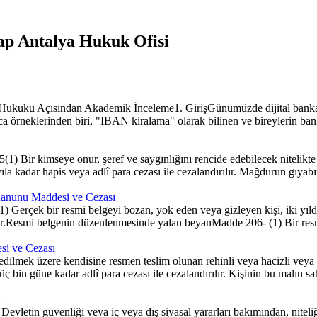
ap Antalya Hukuk Ofisi
uku Açısından Akademik İnceleme1. GirişGünümüzde dijital bankacılığı
ıca örneklerinden biri, "IBAN kiralama" olarak bilinen ve bireylerin bank
r kimseye onur, şeref ve saygınlığını rencide edebilecek nitelikte som
ıla kadar hapis veya adlî para cezası ile cezalandırılır. Mağdurun gıyabın
Kanunu Maddesi ve Cezası
rçek bir resmi belgeyi bozan, yok eden veya gizleyen kişi, iki yıldan 
ırılır.Resmi belgenin düzenlenmesinde yalan beyanMadde 206- (1) Bir res
si ve Cezası
lmek üzere kendisine resmen teslim olunan rehinli veya hacizli veya 
üç bin güne kadar adlî para cezası ile cezalandırılır. Kişinin bu malın sah
evletin güvenliği veya iç veya dış siyasal yararları bakımından, niteliğ