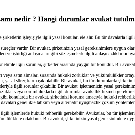
samı nedir ? Hangi durumlar avukat tutulma
şirketlerin işleyişiyle ilgili yasal konuları ele alır. Bu tür davalarla i
l süreçler vardır. Bir avukat, şirketinizin yasal gereksinimlere uygun ola
eleri ve işbirliği anlaşmaları gibi sözleşmelerle ilgili anlaşmazlıklar ort
önetimle ilgili sorunlar, şirketler arasında yaygın bir konudur. Bir avu
rı veya satın almaları sırasında hukuki zorluklar ve yükümlülükler ortaya 
nda, yasal süreç karmaşık olabilir. Bir avukat, bu tür durumlarda şirket
eleriyle ilgili sorunlar çıkabilir. Bir avukat, işletmenizin yasal gereksin
zlıklar veya sorumluluklarla ilgili durumlar avukatlık hizmeti gerektirebi
ibi konularda bir avukat, şirketinizi koruma amacıyla hukuki rehberlik 
u davaları genellikle tahkim veya alternatif uyuşmazlık çözüm yöntemleri
e ilgili işlemlerde hukuki rehberlik gerekebilir. Avukatlar, bu tür işlemler
kümlülüklere odaklanır. Bir avukat, şirketinizin yasal gereksinimlere 