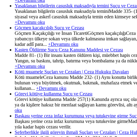
+Devamını oku
Yasaklanan bilgilerin casusluk maksadıyla temini Suçu ve Ceza
Yasaklanan bilgilerin casusluk maksadıyla teminiMadde 335- (1) 
siyasal veya askerî casusluk maksadıyla temin eden kimseye sekiz 
+Devamını oku
Göçmen kaçakçılığı Suçu ve Cezası
Göçmen Kaçakçılığı ve İnsan TicaretiGöçmen kaçakçılığıCeza 
yabancıyı ülkeye sokan veya ülkede kalmasına imkan sağlayan,b
kadar adlî para...
+Devamını oku
Kasten Öldürme Suçu Ceza Kanunu Maddesi ve Cezası
Madde 81- (1) Bir insanı kasten öldüren kişi, müebbet hapis cez
Yangın, su baskını, tahrip, batırma veya bombalama ya da nüklee
+Devamını oku
Kötü muamele Suçları ve Cezaları | Ceza Hukuku Davaları
Kötü muameleCeza kanunu Madde 232- (1) Aynı konutta birlikte ya
bulunan veya büyütmek, okutmak, bakmak, muhafaza etmek veya 
kullanan...
+Devamını oku
Görevi kötüye kullanma Suçu ve Cezası
Görevi kötüye kullanma Madde 257(1) Kanunda ayrıca suç olarak
ya da kişilere haksız bir menfaat sağlayan kamu görevlisi, altı a
oku
Başkası yerine ceza infaz kurumuna veya tutukevine girme Suç
Başkası yerine ceza infaz kurumuna veya tutukevine girmeMadd
yıla kadar hapis cezası verilir.
Seferberlikle ilgili görevin ihmali Suçları ve Cezaları | Ceza H