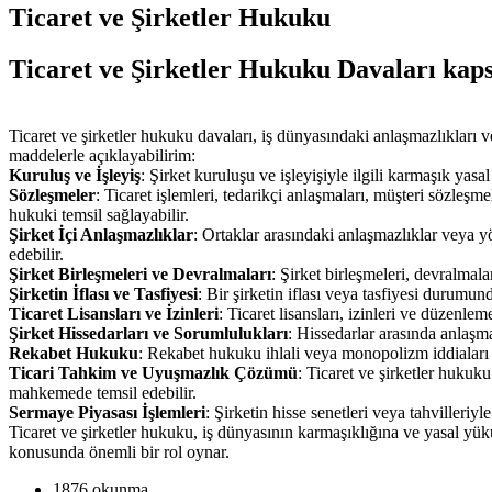
Ticaret ve Şirketler Hukuku
Ticaret ve Şirketler Hukuku Davaları kap
Ticaret ve şirketler hukuku davaları, iş dünyasındaki anlaşmazlıkları ve 
maddelerle açıklayabilirim:
Kuruluş ve İşleyiş
: Şirket kuruluşu ve işleyişiyle ilgili karmaşık yasa
Sözleşmeler
: Ticaret işlemleri, tedarikçi anlaşmaları, müşteri sözleşm
hukuki temsil sağlayabilir.
Şirket İçi Anlaşmazlıklar
: Ortaklar arasındaki anlaşmazlıklar veya y
edebilir.
Şirket Birleşmeleri ve Devralmaları
: Şirket birleşmeleri, devralmala
Şirketin İflası ve Tasfiyesi
: Bir şirketin iflası veya tasfiyesi durumu
Ticaret Lisansları ve İzinleri
: Ticaret lisansları, izinleri ve düzenlem
Şirket Hissedarları ve Sorumlulukları
: Hissedarlar arasında anlaşma
Rekabet Hukuku
: Rekabet hukuku ihlali veya monopolizm iddiaları g
Ticari Tahkim ve Uyuşmazlık Çözümü
: Ticaret ve şirketler hukuk
mahkemede temsil edebilir.
Sermaye Piyasası İşlemleri
: Şirketin hisse senetleri veya tahvilleriyl
Ticaret ve şirketler hukuku, iş dünyasının karmaşıklığına ve yasal yü
konusunda önemli bir rol oynar.
1876 okunma