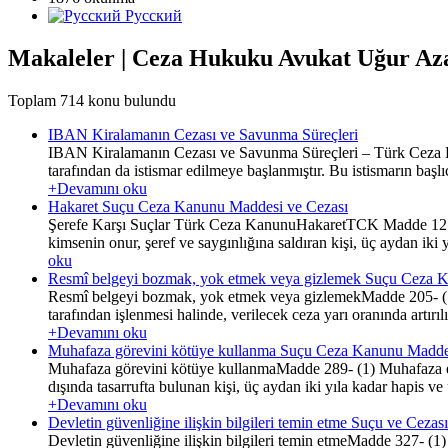
Русский
Makaleler | Ceza Hukuku Avukat Uğur Az
Toplam 714 konu bulundu
IBAN Kiralamanın Cezası ve Savunma Süreçleri
IBAN Kiralamanın Cezası ve Savunma Süreçleri – Türk Ceza Huk
tarafından da istismar edilmeye başlanmıştır. Bu istismarın başl
+Devamını oku
Hakaret Suçu Ceza Kanunu Maddesi ve Cezası
Şerefe Karşı Suçlar Türk Ceza KanunuHakaretTCK Madde 125(1) Bi
kimsenin onur, şeref ve saygınlığına saldıran kişi, üç aydan iki y
oku
Resmî belgeyi bozmak, yok etmek veya gizlemek Suçu Ceza 
Resmî belgeyi bozmak, yok etmek veya gizlemekMadde 205- (1) Ge
tarafından işlenmesi halinde, verilecek ceza yarı oranında art
+Devamını oku
Muhafaza görevini kötüye kullanma Suçu Ceza Kanunu Madde
Muhafaza görevini kötüye kullanmaMadde 289- (1) Muhafaza edi
dışında tasarrufta bulunan kişi, üç aydan iki yıla kadar hapis ve 
+Devamını oku
Devletin güvenliğine ilişkin bilgileri temin etme Suçu ve Cezası
Devletin güvenliğine ilişkin bilgileri temin etmeMadde 327- (1) D