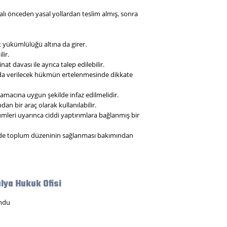
ı önceden yasal yollardan teslim almış, sonra
at yükümlülüğü altına da girer.
ir.
davası ile ayrıca talep edilebilir.
nda verilecek hükmün ertelenmesinde dikkate
 amacına uygun şekilde infaz edilmelidir.
an bir araç olarak kullanılabilir.
kümleri uyarınca ciddi yaptırımlara bağlanmış bir
 de toplum düzeninin sağlanması bakımından
lya Hukuk Ofisi
ndu