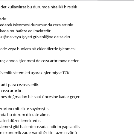
det kullanılırsa bu durumda nitelikli hırsızlık
adır.
l ederek işlenmesi durumunda ceza artırılır.
ankada muhafaza edilmektedir.
lığına veya iş yeri güvenliğine de saldırı
de veya bunlara ait eklentilerde işlenmesi
açlarında işlenmesi de ceza artırımına neden
üvenlik sistemleri aşarak işlenmişse TCK
dli para cezası verilir.
eza artırılır.
güneş doğmadan bir saat öncesine kadar geçen
artırıcı nitelikte sayılmıştır.
rında bu durum dikkate alınır.
 halleri düzenlemektedir.
lemesi gibi hallerde cezada indirim yapılabilir.
an ekonomik zarar yarattığı için tazmin yönü