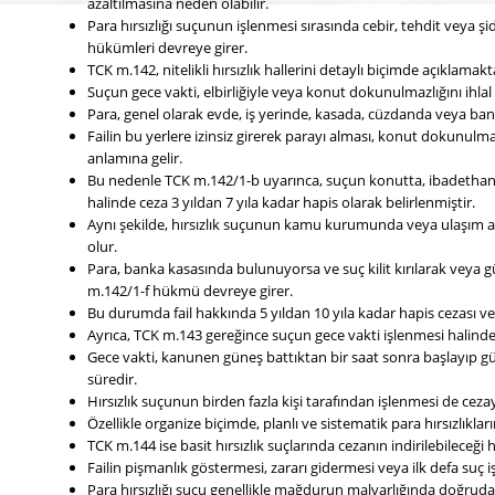
azaltılmasına neden olabilir.
Para hırsızlığı suçunun işlenmesi sırasında cebir, tehdit veya şid
hükümleri devreye girer.
TCK m.142, nitelikli hırsızlık hallerini detaylı biçimde açıklamakt
Suçun gece vakti, elbirliğiyle veya konut dokunulmazlığını ihla
Para, genel olarak evde, iş yerinde, kasada, cüzdanda veya b
Failin bu yerlere izinsiz girerek parayı alması, konut dokunulmaz
anlamına gelir.
Bu nedenle TCK m.142/1-b uyarınca, suçun konutta, ibadethane
halinde ceza 3 yıldan 7 yıla kadar hapis olarak belirlenmiştir.
Aynı şekilde, hırsızlık suçunun kamu kurumunda veya ulaşım ar
olur.
Para, banka kasasında bulunuyorsa ve suç kilit kırılarak veya g
m.142/1-f hükmü devreye girer.
Bu durumda fail hakkında 5 yıldan 10 yıla kadar hapis cezası ve a
Ayrıca, TCK m.143 gereğince suçun gece vakti işlenmesi halinde c
Gece vakti, kanunen güneş battıktan bir saat sonra başlayıp 
süredir.
Hırsızlık suçunun birden fazla kişi tarafından işlenmesi de cezayı 
Özellikle organize biçimde, planlı ve sistematik para hırsızlıkla
TCK m.144 ise basit hırsızlık suçlarında cezanın indirilebileceği
Failin pişmanlık göstermesi, zararı gidermesi veya ilk defa suç iş
Para hırsızlığı suçu genellikle mağdurun malvarlığında doğrud