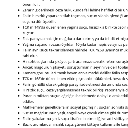
önemlidir.
Zararın giderilmesi, ceza hukukunda fail lehine hafifletici bir un
Failin hırsızlık yaparken silah taşıması, suçun silahla işlendi
suçuna dönüşebilir.
TCK m.149’da düzenlenen yağma suçu, hırsızlıkla birlikte cebir 
suçtur.
Fail, parayı almak için mağduru darp etmiş ya da tehdit etmişse 
Yağma suçunun cezası 6 yıldan 10 yıla kadar hapis ve ayrıca par
Failin aynı suçu tekrar işlemesi hâlinde TCK m.58 uyarınca mükerr
tabi olur.
Hırsızlık suçlarında şikâyet şartı aranmaz; savcılık re’sen soruşt
Ancak mağdurun şikâyeti, soruşturmanın seyrini ve delil toplama
Kamera görüntüleri, tanık beyanları ve maddi deliller failin tes
TCK m.168’de düzenlenen etkin pişmanlık hükümleri, hırsızlık su
Failin gönüllü olarak çaldığı parayı iade etmesi durumunda cezad
Hırsızlık suçu, ceza yargılamasında teknik bilirkişi raporlarıyla d
Paranın miktarı, suçun ağırlığını belirlemede dolaylı olarak etk
etkiler.
Mahkemeler genellikle failin sosyal geçmişini, suçtan sonraki davr
Suçun mağdurunun yaşlı, engelli veya çocuk olması gibi durumlar
Failin yakalanma şekli, suçu itiraf edip etmediği ve adli sicili, 
Bazı durumlarda hırsızlık suçu, güveni kötüye kullanma ile karıştı