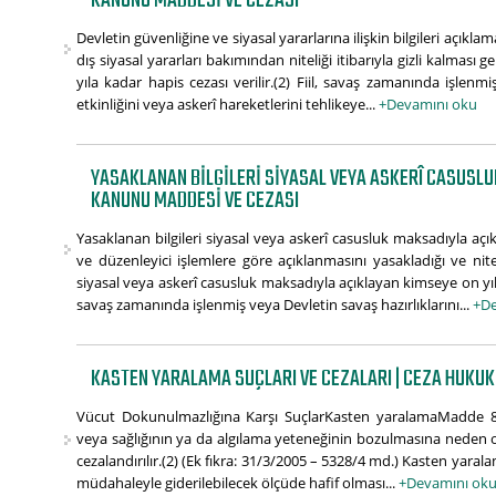
KANUNU MADDESI VE CEZASI
Devletin güvenliğine ve siyasal yararlarına ilişkin bilgileri açıkl
dış siyasal yararları bakımından niteliği itibarıyla gizli kalması 
yıla kadar hapis cezası verilir.(2) Fiil, savaş zamanında işlenm
etkinliğini veya askerî hareketlerini tehlikeye...
+Devamını oku
YASAKLANAN BILGILERI SIYASAL VEYA ASKERÎ CASUSL
KANUNU MADDESI VE CEZASI
Yasaklanan bilgileri siyasal veya askerî casusluk maksadıyla a
ve düzenleyici işlemlere göre açıklanmasını yasakladığı ve nitel
siyasal veya askerî casusluk maksadıyla açıklayan kimseye on yılda
savaş zamanında işlenmiş veya Devletin savaş hazırlıklarını...
+De
KASTEN YARALAMA SUÇLARI VE CEZALARI | CEZA HUKUK
Vücut Dokunulmazlığına Karşı SuçlarKasten yaralamaMadde 8
veya sağlığının ya da algılama yeteneğinin bozulmasına neden olan
cezalandırılır.(2) (Ek fıkra: 31/3/2005 – 5328/4 md.) Kasten yaralama
müdahaleyle giderilebilecek ölçüde hafif olması...
+Devamını ok