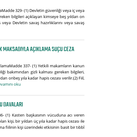
amaMadde 329- (1) Devletin güvenliği veya iç veya
gereken bilgileri açıklayan kimseye beş yıldan on
iş veya Devletin savaş hazırlıklarını veya savaş
UK MAKSADIYLA AÇIKLAMA SUÇU CEZA
çıklamaMadde 337- (1) Yetkili makamların kanun
iği bakımından gizli kalması gereken bilgileri,
n onbeş yıla kadar hapis cezası verilir.(2) Fiil,
vamını oku
U DAVALARI
6- (1) Kasten başkasının vücuduna acı veren
 kişi, bir yıldan üç yıla kadar hapis cezası ile
 fiilinin kişi üzerindeki etkisinin basit bir tıbbî
u