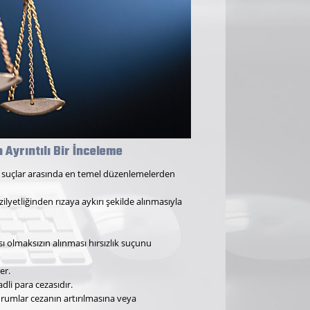
 Ayrıntılı Bir İnceleme
en suçlar arasında en temel düzenlemelerden
zilyetliğinden rızaya aykırı şekilde alınmasıyla
sı olmaksızın alınması hırsızlık suçunu
er.
dli para cezasıdır.
durumlar cezanın artırılmasına veya