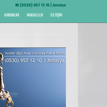
☎️
(0530) 957 12 10 | Antalya
KANUNLAR
MAKALELER
İLETİŞİM