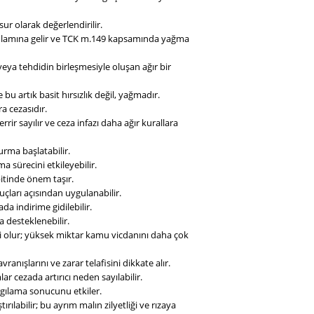
sur olarak değerlendirilir.
ği anlamına gelir ve TCK m.149 kapsamında yağma
veya tehdidin birleşmesiyle oluşan ağır bir
bu artık basit hırsızlık değil, yağmadır.
a cezasıdır.
ir sayılır ve ceza infazı daha ağır kurallara
urma başlatabilir.
 sürecini etkileyebilir.
pitinde önem taşır.
çları açısından uygulanabilir.
a indirime gidilebilir.
a desteklenebilir.
ili olur; yüksek miktar kamu vicdanını daha çok
anışlarını ve zarar telafisini dikkate alır.
 cezada artırıcı neden sayılabilir.
yargılama sonucunu etkiler.
rılabilir; bu ayrım malın zilyetliği ve rızaya