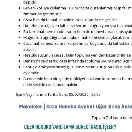
bağlıdır.
Güveni kötüye kullanma TCK m.155’te düzenlenmiş olup fail mal
zimmetine geçirmiştir.
Oysa hırsızlıkta mal, sahibinin rızası dışında ele geçirilir.
Hırsızlık suçu işleyen fail, cezai sorumluluğun yanı sıra tazmin
Bu tazminat hem maddi zararı hem de manevi zararı kapsayabil
Mağdurun uğradığı zarar, hukuk mahkemesinde açılacak tazminat 
Ceza mahkemesi, zararın karşılanması koşulunu da fail hakkı
alabilir.
Hırsızlık suçunun cezası, failin topluma yeniden kazandırılması
Denetimli serbestlik, ceza infazında topluma uyum süreci açısınd
Sonuç olarak para hırsızlığı, TCK'nın hırsızlık suçuna ilişkin hü
eylemdir.
Bu nedenle hem bireylerin mülkiyet hakkının korunması hem
etkin şekilde cezalandırılmalıdır.
İçerik Yayınlanma Tarihi: Cum, 05/02/2025 - 20:05
Makaleler | Ceza Hukuku Avukat Uğur Azap Anta
Toplam 714 konu bulu
CEZA HUKUKU YARGILAMA SÜRECI NASIL IŞLER?