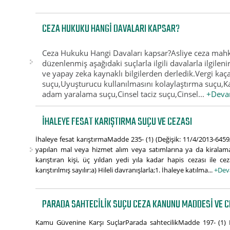
CEZA HUKUKU HANGI DAVALARI KAPSAR?
Ceza Hukuku Hangi Davaları kapsar?Asliye ceza mah
düzenlenmiş aşağıdaki suçlarla ilgili davalarla ilgileni
ve yapay zeka kaynaklı bilgilerden derledik.Vergi kaçak
suçu,Uyuşturucu kullanılmasını kolaylaştırma suçu,
adam yaralama suçu,Cinsel taciz suçu,Cinsel...
+Deva
İHALEYE FESAT KARIŞTIRMA SUÇU VE CEZASI
İhaleye fesat karıştırmaMadde 235- (1) (Değişik: 11/4/2013-64
yapılan mal veya hizmet alım veya satımlarına ya da kiralamalar
karıştıran kişi, üç yıldan yedi yıla kadar hapis cezası ile ceza
karıştırılmış sayılır:a) Hileli davranışlarla;1. İhaleye katılma...
+Dev
PARADA SAHTECILIK SUÇU CEZA KANUNU MADDESI VE C
Kamu Güvenine Karşı SuçlarParada sahtecilikMadde 197- (1)