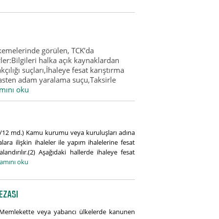
kemelerinde görülen, TCK’da
rler:Bilgileri halka açık kaynaklardan
çılığı suçları,İhaleye fesat karıştırma
Kasten adam yaralama suçu,Taksirle
mını oku
59/12 md.) Kamu kurumu veya kuruluşları adına
a ilişkin ihaleler ile yapım ihalelerine fesat
landırılır.(2) Aşağıdaki hallerde ihaleye fesat
amını oku
EZASI
 Memlekette veya yabancı ülkelerde kanunen