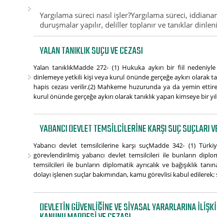
Yargılama süreci nasıl işler?Yargılama süreci, iddia
duruşmalar yapılır, deliller toplanır ve tanıklar dinl
YALAN TANIKLIK SUÇU VE CEZASI
Yalan tanıklıkMadde 272- (1) Hukuka aykırı bir fiil nedeniyl
dinlemeye yetkili kişi veya kurul önünde gerçeğe aykırı olarak t
hapis cezası verilir.(2) Mahkeme huzurunda ya da yemin ettire
kurul önünde gerçeğe aykırı olarak tanıklık yapan kimseye bir yıl
YABANCI DEVLET TEMSILCILERINE KARŞI SUÇ SUÇLARI V
Yabancı devlet temsilcilerine karşı suçMadde 342- (1) Türki
görevlendirilmiş yabancı devlet temsilcileri ile bunların dipl
temsilcileri ile bunların diplomatik ayrıcalık ve bağışıklık tan
dolayı işlenen suçlar bakımından, kamu görevlisi kabul edilerek; 
DEVLETIN GÜVENLIĞINE VE SIYASAL YARARLARINA ILIŞK