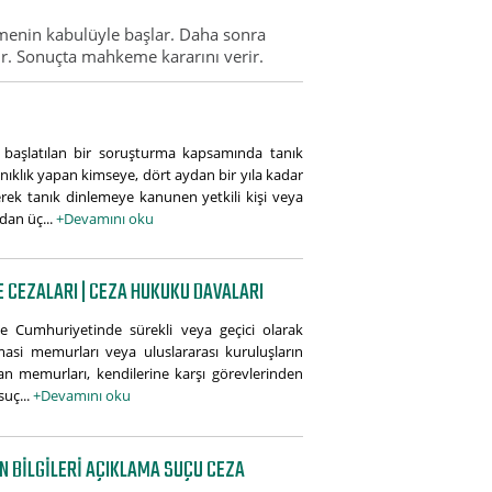
namenin kabulüyle başlar. Daha sonra
enir. Sonuçta mahkeme kararını verir.
e başlatılan bir soruşturma kapsamında tanık
anıklık yapan kimseye, dört aydan bir yıla kadar
rek tanık dinlemeye kanunen yetkili kişi veya
dan üç...
+Devamını oku
E CEZALARI | CEZA HUKUKU DAVALARI
ye Cumhuriyetinde sürekli veya geçici olarak
omasi memurları veya uluslararası kuruluşların
ınan memurları, kendilerine karşı görevlerinden
suç...
+Devamını oku
IN BILGILERI AÇIKLAMA SUÇU CEZA