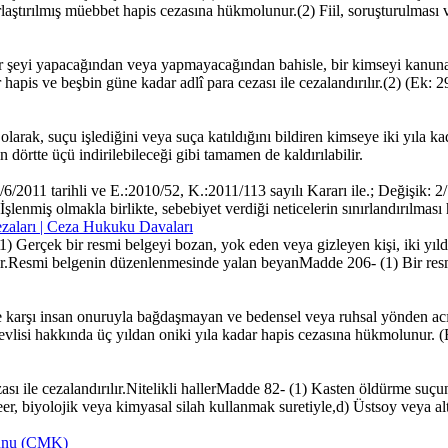
ırlaştırılmış müebbet hapis cezasına hükmolunur.(2) Fiil, soruşturulması 
şeyi yapacağından veya yapmayacağından bahisle, bir kimseyi kanun
r hapis ve beşbin güne kadar adlî para cezası ile cezalandırılır.(2) (Ek
rak, suçu işlediğini veya suça katıldığını bildiren kimseye iki yıla kada
dörtte üçü indirilebileceği gibi tamamen de kaldırılabilir.
011 tarihli ve E.:2010/52, K.:2011/113 sayılı Kararı ile.; Değişik: 2
(2) İşlenmiş olmakla birlikte, sebebiyet verdiği neticelerin sınırlandırıl
zaları | Ceza Hukuku Davaları
rçek bir resmi belgeyi bozan, yok eden veya gizleyen kişi, iki yıldan 
ırılır.Resmi belgenin düzenlenmesinde yalan beyanMadde 206- (1) Bir res
 karşı insan onuruyla bağdaşmayan ve bedensel veya ruhsal yönden acı 
revlisi hakkında üç yıldan oniki yıla kadar hapis cezasına hükmolunur.
ası ile cezalandırılır.Nitelikli hallerMadde 82- (1) Kasten öldürme suçu
r, biyolojik veya kimyasal silah kullanmak suretiyle,d) Üstsoy veya alt
anunu (CMK)