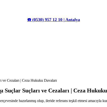
☎️
(0530) 957 12 10 | Antalya
rı ve Cezaları | Ceza Hukuku Davaları
ı Suçlar Suçları ve Cezaları | Ceza Hukuku
erçevesinde hazırlanmış olup, ileride referans teşkil etmesi amacıyla k