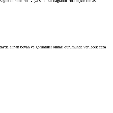
, sağlık durumlarına veya sendikal bağlantılarına ilişkin olması
ır.
ayda alınan beyan ve görüntüler olması durumunda verilecek ceza