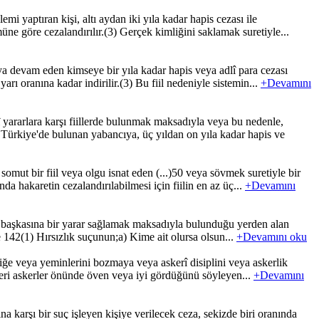
 yaptıran kişi, altı aydan iki yıla kadar hapis cezası ile
kmüne göre cezalandırılır.(3) Gerçek kimliğini saklamak suretiyle...
a devam eden kimseye bir yıla kadar hapis veya adlî para cezası
yarı oranına kadar indirilir.(3) Bu fiil nedeniyle sistemin...
+Devamını
 yararlara karşı fiillerde bulunmak maksadıyla veya bu nedenle,
 Türkiye'de bulunan yabancıya, üç yıldan on yıla kadar hapis ve
ut bir fiil veya olgu isnat eden (...)50 veya sövmek suretiyle bir
da hakaretin cezalandırılabilmesi için fiilin en az üç...
+Devamını
ya başkasına bir yarar sağlamak maksadıyla bulunduğu yerden alan
e 142(1) Hırsızlık suçunun;a) Kime ait olursa olsun...
+Devamını oku
zliğe veya yeminlerini bozmaya veya askerî disiplini veya askerlik
etleri askerler önünde öven veya iyi gördüğünü söyleyen...
+Devamını
 karşı bir suç işleyen kişiye verilecek ceza, sekizde biri oranında