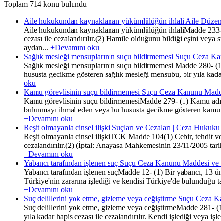
Toplam 714 konu bulundu
Aile hukukundan kaynaklanan yükümlülüğün ihlali Aile Düzeni
Aile hukukundan kaynaklanan yükümlülüğün ihlaliMadde 233- (1
cezası ile cezalandırılır.(2) Hamile olduğunu bildiği eşini vey
aydan...
+Devamını oku
Sağlık mesleği mensuplarının suçu bildirmemesi Suçu Ceza K
Sağlık mesleği mensuplarının suçu bildirmemesi Madde 280- (1) 
hususta gecikme gösteren sağlık mesleği mensubu, bir yıla kadar 
oku
Kamu görevlisinin suçu bildirmemesi Suçu Ceza Kanunu Madd
Kamu görevlisinin suçu bildirmemesiMadde 279- (1) Kamu adına 
bulunmayı ihmal eden veya bu hususta gecikme gösteren kamu görev
+Devamını oku
Reşit olmayanla cinsel ilişki Suçları ve Cezaları | Ceza Hukuku
Reşit olmayanla cinsel ilişkiTCK Madde 104(1) Cebir, tehdit ve hi
cezalandırılır.(2) (İptal: Anayasa Mahkemesinin 23/11/2005 tar
+Devamını oku
Yabancı tarafından işlenen suç Suçu Ceza Kanunu Maddesi ve
Yabancı tarafından işlenen suçMadde 12- (1) Bir yabancı, 13 ünc
Türkiye'nin zararına işlediği ve kendisi Türkiye'de bulunduğu ta
+Devamını oku
Suç delillerini yok etme, gizleme veya değiştirme Suçu Ceza 
Suç delillerini yok etme, gizleme veya değiştirmeMadde 281- (1)
yıla kadar hapis cezası ile cezalandırılır. Kendi işlediği veya iş