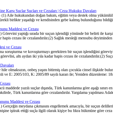
ne Karşı Suçlar Suçları ve Cezaları | Ceza Hukuku Davaları
) Aile hukukundan doğan bakım, eğitim veya destek olma yükümlülüğün
a sürekli birlikte yaşadığı ve kendisinden gebe kalmış bulunduğunu bildi
anunu Maddesi ve Cezası
Görevini yaptığı sırada bir suçun işlendiği yönünde bir belirti ile ka
hapis cezası ile cezalandırılır.(2) Sağlık mesleği mensubu deyiminden ta
esi ve Cezası
soruşturma ve kovuşturmayı gerektiren bir suçun işlendiğini göreviyle
lisi, altı aydan iki yıla kadar hapis cezası ile cezalandırılır.(2) Suçun
 Davaları
le olmaksızın, onbeş yaşını bitirmiş olan çocukla cinsel ilişkide bulunan
ihli ve E: 2005/103, K: 2005/89 sayılı kararı ile; Yeniden düzenleme: 
 Cezası
ü maddede yazılı suçlar dışında, Türk kanunlarına göre aşağı sınırı en a
kdirde, Türk kanunlarına göre cezalandırılır. Yargılama yapılması Adalet
Kanunu Maddesi ve Cezası
 Gerçeğin meydana çıkmasını engellemek amacıyla, bir suçun delillerini
lenişine iştirak ettiği suçla ilgili olarak kişiye bu fıkra hükmüne göre c