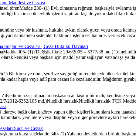
nunu Maddesi ve Cezası
nsel törenMadde 230- (1) Evli olmasına rağmen, başkasıyla evlenme işlemi
bildiği bir kimse ile evlilik işlemi yaptıran kişi de yukarıdaki fıkra hü
ütününe veya bir kısmına, hukuka aykırı olarak giren veya orada kalmay
lığı yararlanılabilen sistemler hakkında işlenmesi halinde, verilecek ceza 
ama Suçları ve Cezaları | Ceza Hukuku Davaları
lamaMadde 305- (1) (Değişik fıkra: 29/6/2005 – 5377/38 md.) Temel millî
olarak kendisi veya başkası için maddi yarar sağlayan vatandaşa ya da
r kimseye onur, şeref ve saygınlığını rencide edebilecek nitelikte som
ıla kadar hapis veya adlî para cezası ile cezalandırılır. Mağdurun gıyabın
ilyedinin rızası olmadan başkasına ait taşınır bir malı, kendisine ve
: 2/7/2012-6352/105 md.)Nitelikli hırsızlıkNitelikli hırsızlık TCK Madd
ası
î idareye bağlı olarak görev yapan diğer kişileri kanunlara karşı itaatsi
ile kanunlara, yeminlere veya disiplin veya diğer görevlere aykırı harek
Cezaları Suçu ve Cezası
başkanına karşı suçMadde 340- (1) Yabancı devletlerden birinin başkanına