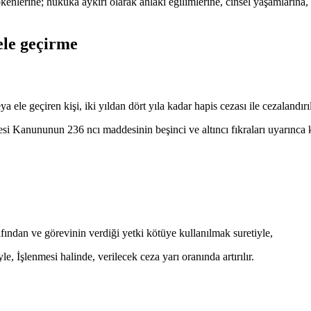
i kökenlerine; hukuka aykırı olarak ahlaki eğilimlerine, cinsel yaşamlarına
ele geçirme
 ele geçiren kişi, iki yıldan dört yıla kadar hapis cezası ile cezalandırıl
Kanununun 236 ncı maddesinin beşinci ve altıncı fıkraları uyarınca k
fından ve görevinin verdiği yetki kötüye kullanılmak suretiyle,
e, İşlenmesi halinde, verilecek ceza yarı oranında artırılır.