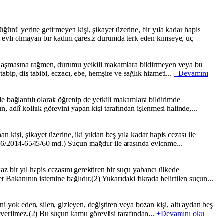
ü yerine getirmeyen kişi, şikayet üzerine, bir yıla kadar hapis
ği evli olmayan bir kadını çaresiz durumda terk eden kimseye, üç
rşılaşmasına rağmen, durumu yetkili makamlara bildirmeyen veya bu
bip, diş tabibi, eczacı, ebe, hemşire ve sağlık hizmeti...
+Devamını
 bağlantılı olarak öğrenip de yetkili makamlara bildirimde
, adlî kolluk görevini yapan kişi tarafından işlenmesi halinde,...
 kişi, şikayet üzerine, iki yıldan beş yıla kadar hapis cezası ile
18/6/2014-6545/60 md.) Suçun mağdur ile arasında evlenme...
z bir yıl hapis cezasını gerektiren bir suçu yabancı ülkede
 Bakanının istemine bağlıdır.(2) Yukarıdaki fıkrada belirtilen suçun...
 yok eden, silen, gizleyen, değiştiren veya bozan kişi, altı aydan beş
eza verilmez.(2) Bu suçun kamu görevlisi tarafından...
+Devamını oku