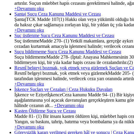
artırılır. Suçun müebbet hapis cezasını gerektirmesi halinde, ağ
+Devamını oku
Şantaj Suçu Ceza Kanunu Maddesi ve Cezası
ŞantajTCK Madde 107(1) Hakkı olan veya yükümlü olduğu bir 
da haksız çıkar sağlamaya zorlayan kişi, bir yıldan üç yıla kada
+Devamını oku
Suç üstlenme Suçu Ceza Kanunu Maddesi ve Cezası
Suç üstlenmeMadde 270- (1) Yetkili makamlara, gerçeğe aykırı ola
cezadan kurtarmak amacıyla işlenmesi halinde; verilecek cezanın 
Suçu bildirmeme Suçu Ceza Kanunu Maddesi ve Cezası
Suçu bildirmemeMadde 278- (İptal: Anayasa Mahkemesinin 30/6/2
bildirmeyen kişi, bir yıla kadar hapis cezası ile cezalandırılır.
Resmî belgeyi bozmak, yok etmek veya gizlemek Suçları ve Ce
Resmî belgeyi bozmak, yok etmek veya gizlemekMadde 205- (1) Ge
tarafından işlenmesi halinde, verilecek ceza yarı oranında art
+Devamını oku
İşkence Suçları ve Cezaları | Ceza Hukuku Davaları
İşkence ve EziyetİşkenceCeza kanunu Madde 94- (1) Bir kişiye
aşağılanmasına yol açacak davranışları gerçekleştiren kamu gö
hâlinde cezanın alt...
+Devamını oku
Kasten Öldürme Suçu ve Cezası
Madde 81- (1) Bir insanı kasten öldüren kişi, müebbet hapis cez
Yangın, su baskını, tahrip, batırma veya bombalama ya da nüklee
+Devamını oku
Görevsizlik kararı verilmesi gereken hâl ve sonucu | Ceza K