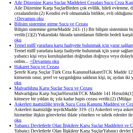
Aile Düzenine Karşı Suçlar Maddeleri Cezaları Suçu Ceza Ka
Aile Düzenine Karşı SuçlarBirden çok evlilik, hileli evlenme, di
cezalandırılır.(2) Kendisi evli olmamakla birlikte, evli olduğunu 
+Devamını oku
Bilişim sistemine girme Suçu ve Cezası
Bilişim sistemine girmeMadde 243- (1) Bir bilişim sisteminin b
verilir.[1](2) Yukarıdaki fıkrada tanımlanan fiillerin bedeli karşı
oku
Temel millî yararlara karşı faaliyette bulunmak için yarar sağl
Temel millî yararlara karşı faaliyette bulunmak için yarar sağ
yabancı kişi veya kuruluşlardan doğrudan doğruya veya dolaylı 
onbin...
+Devamını oku
Hakaret Suçu ve Cezası
Şerefe Karşı Suçlar Türk Ceza KanunuHakaretTCK Madde 125(1) Bi
kimsenin onur, şeref ve saygınlığına saldıran kişi, üç aydan iki y
oku
Malvarlığına Karşı Suçlar Suçu ve Cezası
Malvarlığına Karşı SuçlarHırsızlıkTCK Madde 141 Hırsızlık(1) Z
kimseye bir yıldan üç yıla kadar hapis cezası verilir.(2) (Mülga
Askerleri itaatsizliğe teşvik Suçu Ceza Kanunu Maddesi ve Cez
Askerleri itaatsizliğe teşvikMadde 319- (1) Askerleri veya asker
hizmetine ilişkin görevlerini ihlale yönelten ve tahrik edenler 
oku
Yabancı Devletlerle Olan İlişkilere Karşı Suçlar Maddeleri ve 
Yabancı Devletlerle Olan İlişkilere Karşı SuçlarYabancı devlet 