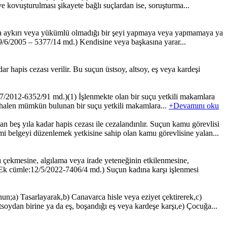
ve kovuşturulması şikayete bağlı suçlardan ise, soruşturma...
a aykırı veya yükümlü olmadığı bir şeyi yapmaya veya yapmamaya ya
: 29/6/2005 – 5377/14 md.) Kendisine veya başkasına yarar...
r hapis cezası verilir. Bu suçun üstsoy, altsoy, eş veya kardeşi
/7/2012-6352/91 md.)(1) İşlenmekte olan bir suçu yetkili makamlara
ması halen mümkün bulunan bir suçu yetkili makamlara...
+Devamını oku
beş yıla kadar hapis cezası ile cezalandırılır. Suçun kamu görevlisi
mi belgeyi düzenlemek yetkisine sahip olan kamu görevlisine yalan...
çekmesine, algılama veya irade yeteneğinin etkilenmesine,
 (Ek cümle:12/5/2022-7406/4 md.) Suçun kadına karşı işlenmesi
nun;a) Tasarlayarak,b) Canavarca hisle veya eziyet çektirerek,c)
soydan birine ya da eş, boşandığı eş veya kardeşe karşı,e) Çocuğa...