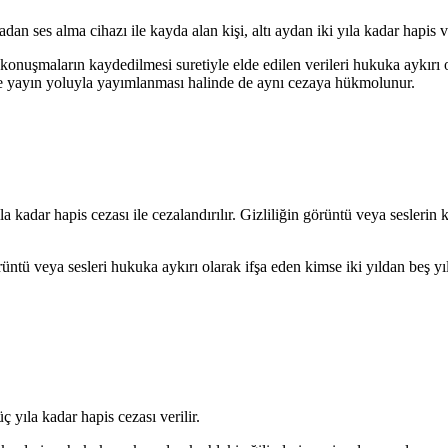
dan ses alma cihazı ile kayda alan kişi, altı aydan iki yıla kadar hapis ve
onuşmaların kaydedilmesi suretiyle elde edilen verileri hukuka aykırı ol
ın ve yayın yoluyla yayımlanması halinde de aynı cezaya hükmolunur.
ıla kadar hapis cezası ile cezalandırılır. Gizliliğin görüntü veya seslerin
ntü veya sesleri hukuka aykırı olarak ifşa eden kimse iki yıldan beş yıla 
 yıla kadar hapis cezası verilir.