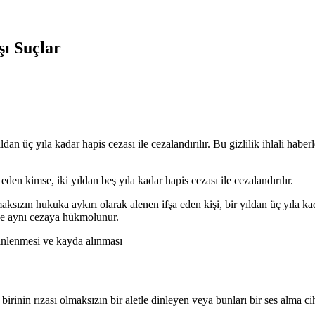
şı Suçlar
ldan üç yıla kadar hapis cezası ile cezalandırılır. Bu gizlilik ihlali haber
eden kimse, iki yıldan beş yıla kadar hapis cezası ile cezalandırılır.
lmaksızın hukuka aykırı olarak alenen ifşa eden kişi, bir yıldan üç yıla k
 de aynı cezaya hükmolunur.
inlenmesi ve kayda alınması
irinin rızası olmaksızın bir aletle dinleyen veya bunları bir ses alma cih