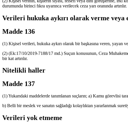
(2) Kişisel verinin, kişilerin siyasi, felsefi veya dini görüşlerine, ırk
durumunda birinci fıkra uyarınca verilecek ceza yarı oranında artırılır.
Verileri hukuka aykırı olarak verme veya 
Madde 136
(1) Kişisel verileri, hukuka aykırı olarak bir başkasına veren, yayan veya
(2) (Ek:17/10/2019-7188/17 md.) Suçun konusunun, Ceza Muhakemesi 
bir kat artırılır.
Nitelikli haller
Madde 137
(1) Yukarıdaki maddelerde tanımlanan suçların; a) Kamu görevlisi tara
b) Belli bir meslek ve sanatın sağladığı kolaylıktan yararlanmak suretiyl
Verileri yok etmeme