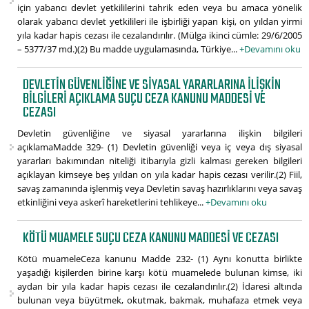
için yabancı devlet yetkililerini tahrik eden veya bu amaca yönelik
olarak yabancı devlet yetkilileri ile işbirliği yapan kişi, on yıldan yirmi
yıla kadar hapis cezası ile cezalandırılır. (Mülga ikinci cümle: 29/6/2005
– 5377/37 md.)(2) Bu madde uygulamasında, Türkiye...
+Devamını oku
DEVLETIN GÜVENLIĞINE VE SIYASAL YARARLARINA ILIŞKIN
BILGILERI AÇIKLAMA SUÇU CEZA KANUNU MADDESI VE
CEZASI
Devletin güvenliğine ve siyasal yararlarına ilişkin bilgileri
açıklamaMadde 329- (1) Devletin güvenliği veya iç veya dış siyasal
yararları bakımından niteliği itibarıyla gizli kalması gereken bilgileri
açıklayan kimseye beş yıldan on yıla kadar hapis cezası verilir.(2) Fiil,
savaş zamanında işlenmiş veya Devletin savaş hazırlıklarını veya savaş
etkinliğini veya askerî hareketlerini tehlikeye...
+Devamını oku
KÖTÜ MUAMELE SUÇU CEZA KANUNU MADDESI VE CEZASI
Kötü muameleCeza kanunu Madde 232- (1) Aynı konutta birlikte
yaşadığı kişilerden birine karşı kötü muamelede bulunan kimse, iki
aydan bir yıla kadar hapis cezası ile cezalandırılır.(2) İdaresi altında
bulunan veya büyütmek, okutmak, bakmak, muhafaza etmek veya