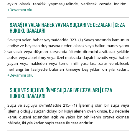
aykırı olarak tanıklık yapması,Halinde, verilecek cezada indirim...
+Devamını oku
SAVAŞTA YALAN HABER YAYMA SUÇLARI VE CEZALARI | CEZA
HUKUKU DAVALARI
Savaşta yalan haber yaymaMadde 323- (1) Savaş sırasında kamunun
endişe ve heyecan duymasına neden olacak veya halkın maneviyatını
sarsacak veya düşman karşısında ülkenin direncini azaltacak şekilde
asılsız veya abartılmış veya özel maksada dayalı havadis veya haber
yayan veya nakleden veya temel milli yararlara zarar verebilecek
herhangi bir faaliyette bulunan kimseye beş yıldan on yıla kadar...
+Devamını oku
SUÇU VE SUÇLUYU ÖVME SUÇLARI VE CEZALARI | CEZA
HUKUKU DAVALARI
Suçu ve suçluyu övmeMadde 215- (1) İşlenmiş olan bir suçu veya
işlemiş olduğu suçtan dolayı bir kişiyi alenen öven kimse, bu nedenle
kamu düzeni açısından açık ve yakın bir tehlikenin ortaya çıkması
hâlinde, iki yıla kadar hapis cezası ile cezalandırılır.