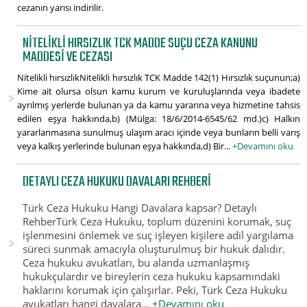
cezanın yarısı indirilir.
NITELIKLI HIRSIZLIK TCK MADDE SUÇU CEZA KANUNU
MADDESI VE CEZASI
Nitelikli hırsızlıkNitelikli hırsızlık TCK Madde 142(1) Hırsızlık suçunun;a)
Kime ait olursa olsun kamu kurum ve kuruluşlarında veya ibadete
ayrılmış yerlerde bulunan ya da kamu yararına veya hizmetine tahsis
edilen eşya hakkında,b) (Mülga: 18/6/2014-6545/62 md.)c) Halkın
yararlanmasına sunulmuş ulaşım aracı içinde veya bunların belli varış
veya kalkış yerlerinde bulunan eşya hakkında,d) Bir...
+Devamını oku
DETAYLI CEZA HUKUKU DAVALARI REHBERI
Türk Ceza Hukuku Hangi Davalara kapsar? Detaylı
RehberTürk Ceza Hukuku, toplum düzenini korumak, suç
işlenmesini önlemek ve suç işleyen kişilere adil yargılama
süreci sunmak amacıyla oluşturulmuş bir hukuk dalıdır.
Ceza hukuku avukatları, bu alanda uzmanlaşmış
hukukçulardır ve bireylerin ceza hukuku kapsamındaki
haklarını korumak için çalışırlar. Peki, Türk Ceza Hukuku
avukatları hangi davalara...
+Devamını oku