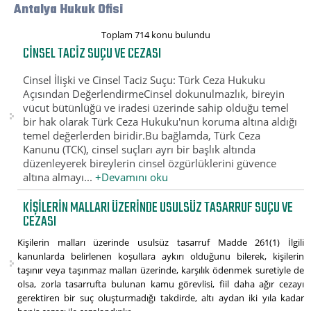
Antalya Hukuk Ofisi
Toplam 714 konu bulundu
CINSEL TACIZ SUÇU VE CEZASI
Cinsel İlişki ve Cinsel Taciz Suçu: Türk Ceza Hukuku
Açısından DeğerlendirmeCinsel dokunulmazlık, bireyin
vücut bütünlüğü ve iradesi üzerinde sahip olduğu temel
bir hak olarak Türk Ceza Hukuku'nun koruma altına aldığı
temel değerlerden biridir.Bu bağlamda, Türk Ceza
Kanunu (TCK), cinsel suçları ayrı bir başlık altında
düzenleyerek bireylerin cinsel özgürlüklerini güvence
altına almayı...
+Devamını oku
KIŞILERIN MALLARI ÜZERINDE USULSÜZ TASARRUF SUÇU VE
CEZASI
Kişilerin malları üzerinde usulsüz tasarruf Madde 261(1) İlgili
kanunlarda belirlenen koşullara aykırı olduğunu bilerek, kişilerin
taşınır veya taşınmaz malları üzerinde, karşılık ödenmek suretiyle de
olsa, zorla tasarrufta bulunan kamu görevlisi, fiil daha ağır cezayı
gerektiren bir suç oluşturmadığı takdirde, altı aydan iki yıla kadar