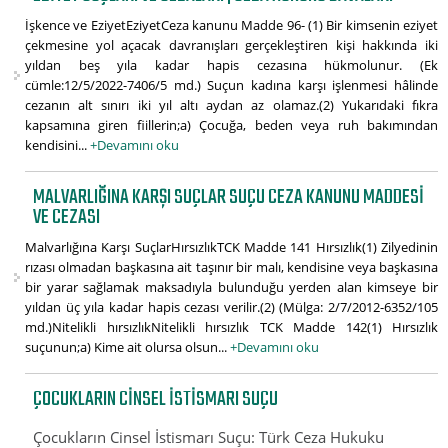
İşkence ve EziyetEziyetCeza kanunu Madde 96- (1) Bir kimsenin eziyet
çekmesine yol açacak davranışları gerçekleştiren kişi hakkında iki
yıldan beş yıla kadar hapis cezasına hükmolunur. (Ek
cümle:12/5/2022-7406/5 md.) Suçun kadına karşı işlenmesi hâlinde
cezanın alt sınırı iki yıl altı aydan az olamaz.(2) Yukarıdaki fıkra
kapsamına giren fiillerin;a) Çocuğa, beden veya ruh bakımından
kendisini...
+Devamını oku
MALVARLIĞINA KARŞI SUÇLAR SUÇU CEZA KANUNU MADDESI
VE CEZASI
Malvarlığına Karşı SuçlarHırsızlıkTCK Madde 141 Hırsızlık(1) Zilyedinin
rızası olmadan başkasına ait taşınır bir malı, kendisine veya başkasına
bir yarar sağlamak maksadıyla bulunduğu yerden alan kimseye bir
yıldan üç yıla kadar hapis cezası verilir.(2) (Mülga: 2/7/2012-6352/105
md.)Nitelikli hırsızlıkNitelikli hırsızlık TCK Madde 142(1) Hırsızlık
suçunun;a) Kime ait olursa olsun...
+Devamını oku
ÇOCUKLARIN CINSEL İSTISMARI SUÇU
Çocukların Cinsel İstismarı Suçu: Türk Ceza Hukuku