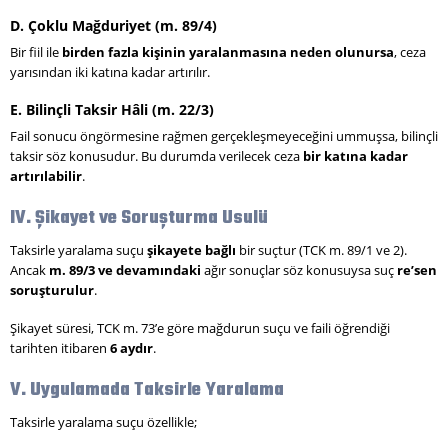
D. Çoklu Mağduriyet (m. 89/4)
Bir fiil ile
birden fazla kişinin yaralanmasına neden olunursa
, ceza
yarısından iki katına kadar artırılır.
E. Bilinçli Taksir Hâli (m. 22/3)
Fail sonucu öngörmesine rağmen gerçekleşmeyeceğini ummuşsa, bilinçli
taksir söz konusudur. Bu durumda verilecek ceza
bir katına kadar
artırılabilir
.
IV. Şikayet ve Soruşturma Usulü
Taksirle yaralama suçu
şikayete bağlı
bir suçtur (TCK m. 89/1 ve 2).
Ancak
m. 89/3 ve devamındaki
ağır sonuçlar söz konusuysa suç
re’sen
soruşturulur
.
Şikayet süresi, TCK m. 73’e göre mağdurun suçu ve faili öğrendiği
tarihten itibaren
6 aydır
.
V. Uygulamada Taksirle Yaralama
Taksirle yaralama suçu özellikle;