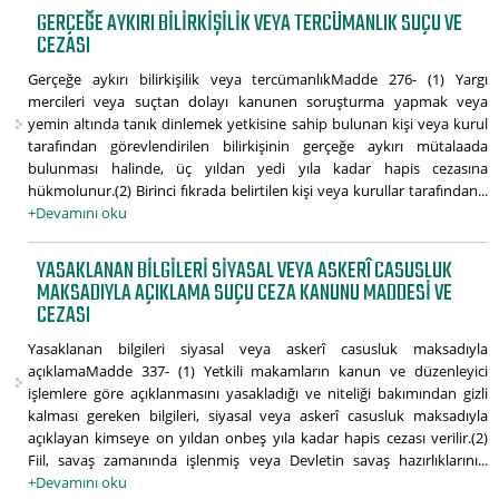
GERÇEĞE AYKIRI BILIRKIŞILIK VEYA TERCÜMANLIK SUÇU VE
CEZASI
Gerçeğe aykırı bilirkişilik veya tercümanlıkMadde 276- (1) Yargı
mercileri veya suçtan dolayı kanunen soruşturma yapmak veya
yemin altında tanık dinlemek yetkisine sahip bulunan kişi veya kurul
tarafından görevlendirilen bilirkişinin gerçeğe aykırı mütalaada
bulunması halinde, üç yıldan yedi yıla kadar hapis cezasına
hükmolunur.(2) Birinci fıkrada belirtilen kişi veya kurullar tarafından...
+Devamını oku
YASAKLANAN BILGILERI SIYASAL VEYA ASKERÎ CASUSLUK
MAKSADIYLA AÇIKLAMA SUÇU CEZA KANUNU MADDESI VE
CEZASI
Yasaklanan bilgileri siyasal veya askerî casusluk maksadıyla
açıklamaMadde 337- (1) Yetkili makamların kanun ve düzenleyici
işlemlere göre açıklanmasını yasakladığı ve niteliği bakımından gizli
kalması gereken bilgileri, siyasal veya askerî casusluk maksadıyla
açıklayan kimseye on yıldan onbeş yıla kadar hapis cezası verilir.(2)
Fiil, savaş zamanında işlenmiş veya Devletin savaş hazırlıklarını...
+Devamını oku