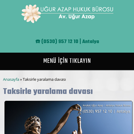
Ana içeriğe atla
☎️
(0530) 957 12 10 | Antalya
MENÜ İÇİN TIKLAYIN
Buradasınız
Anasayfa
» Taksirle yaralama davası
Taksirle yaralama davası