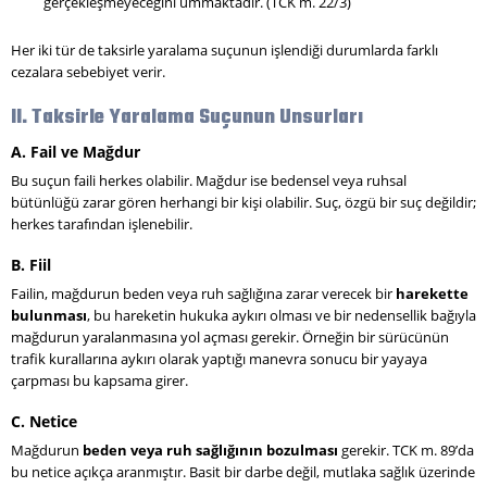
gerçekleşmeyeceğini ummaktadır. (TCK m. 22/3)
Her iki tür de taksirle yaralama suçunun işlendiği durumlarda farklı
cezalara sebebiyet verir.
II. Taksirle Yaralama Suçunun Unsurları
A. Fail ve Mağdur
Bu suçun faili herkes olabilir. Mağdur ise bedensel veya ruhsal
bütünlüğü zarar gören herhangi bir kişi olabilir. Suç, özgü bir suç değildir;
herkes tarafından işlenebilir.
B. Fiil
Failin, mağdurun beden veya ruh sağlığına zarar verecek bir
harekette
bulunması
, bu hareketin hukuka aykırı olması ve bir nedensellik bağıyla
mağdurun yaralanmasına yol açması gerekir. Örneğin bir sürücünün
trafik kurallarına aykırı olarak yaptığı manevra sonucu bir yayaya
çarpması bu kapsama girer.
C. Netice
Mağdurun
beden veya ruh sağlığının bozulması
gerekir. TCK m. 89’da
bu netice açıkça aranmıştır. Basit bir darbe değil, mutlaka sağlık üzerinde