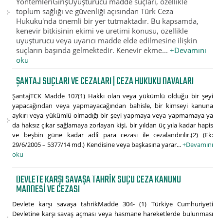
YöntemleriGirişUyuşturucu madde suçları, özellikle
toplum sağlığı ve güvenliği açısından Türk Ceza
Hukuku'nda önemli bir yer tutmaktadır. Bu kapsamda,
kenevir bitkisinin ekimi ve üretimi konusu, özellikle
uyuşturucu veya uyarıcı madde elde edilmesine ilişkin
suçların başında gelmektedir. Kenevir ekme...
+Devamını
oku
ŞANTAJ SUÇLARI VE CEZALARI | CEZA HUKUKU DAVALARI
ŞantajTCK Madde 107(1) Hakkı olan veya yükümlü olduğu bir şeyi
yapacağından veya yapmayacağından bahisle, bir kimseyi kanuna
aykırı veya yükümlü olmadığı bir şeyi yapmaya veya yapmamaya ya
da haksız çıkar sağlamaya zorlayan kişi, bir yıldan üç yıla kadar hapis
ve beşbin güne kadar adlî para cezası ile cezalandırılır.(2) (Ek:
29/6/2005 – 5377/14 md.) Kendisine veya başkasına yarar...
+Devamını
oku
DEVLETE KARŞI SAVAŞA TAHRIK SUÇU CEZA KANUNU
MADDESI VE CEZASI
Devlete karşı savaşa tahrikMadde 304- (1) Türkiye Cumhuriyeti
Devletine karşı savaş açması veya hasmane hareketlerde bulunması