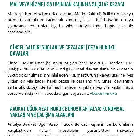
MAL VEYA HIZMET SATIMINDAN KAÇINMA SUÇU VE CEZASI
Mal veya hizmet satımından kaçınmaMadde 240- (1) Belli bir mal veya
hizmeti satmaktan kaçınarak kamu için acil bir ihtiyacın ortaya
çıkmasına neden olan kişi, bir yıldan üç yıla kadar hapis cezası ile
cezalandırılır.
CINSEL SALDIRI SUÇLARI VE CEZALARI | CEZA HUKUKU
DAVALARI
Cinsel Dokunulmazlığa Karşı SuçlarCinsel saldırıTCK Madde 102-
(Değişik: 18/6/2014-6545/58 md.)(1) Cinsel davranışlarla bir kimsenin
vücut dokunulmazlığını ihlâl eden kişi, mağdurun şikâyeti üzerine, beş
yıldan on yıla kadar hapis cezası ile cezalandırılır. Cinsel davranışın
sarkıntılık düzeyinde kalması hâlinde iki yıldan beş yıla kadar hapis
cezası verilir.(2) Fiilin vücuda organ veya sair...
+Devamını oku
AVUKAT UĞUR AZAP HUKUK BÜROSU ANTALYA: KURUMSAL
YAKLAŞIM VE ÇALIŞMA ALANLARI
Antalya Avukat Uğur Azap Hukuk Bürosu, kişilerin ve kurumların
karşılaştıkları hukuki meselelerin yürürlükteki mevzuat