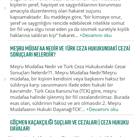
kişilerin şeref, haysiyet ve saygınlıklarının korunması
amacıyla düzenlenmiş olan hakaret suçunu
kapsamaktadır. Bu maddeye göre, “bir kimseye onur,
şeref ve saygınlığını rencide edebilecek nitelikte somut
bir fiil veya olgu isnat eden ya da sövmek suretiyle kişilik
haklarına saldıran kişi” hakaret...
+Devamını oku
MEŞRU MÜDAFAA NEDIR VE TÜRK CEZA HUKUKUNDAKI CEZAI
SONUÇLARI NELERDIR?
Meşru Müdafaa Nedir ve Türk Ceza Hukukundaki Cezai
Sonuçları Nelerdir?1. Meşru Müdafaa Nedir?Meşru
müdafaa, bir kişinin kendisini veya başkasını haksız bir
súldırıya karşı savunmasını ifade eden hukuki bir
kavramdır. Türk Ceza Kanunu'na (TCK) göre, meşru
müdafaa halinde işlenmiş bir fiil cezalandırılmaz. Burada
esas olan, súldırının haksız ve ani olmasıdır.2. Meşru
Müdafaanın Hukuki DayanağıTCK'...
+Devamını oku
GÖÇMEN KAÇAKÇILIĞI SUÇLARI VE CEZALARI | CEZA HUKUKU
DAVALARI