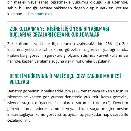
bir meslek veya sanat öğretmekle yükümlü olduğu kişi üzerinde,
sahibi bulunduğu terbiye hakkından doğan disiplin yetkisini kötüye
kullanan...
+Devamını oku
ZOR KULLANMA YETKISINE ILIŞKIN SINIRIN AŞILMASI
SUÇLARI VE CEZALARI | CEZA HUKUKU DAVALARI
Zor kullanma yetkisine ilişkin sınırın aşılmasıMadde 256- (1) Zor
kullanma yetkisine sahip kamu görevlisinin, görevini yaptığı sırada,
kişilere karşı görevinin gerektirdiği ölçünün dışında kuvvet kullanması
halinde, kasten yaralama suçuna ilişkin hükümler uygulanır.
DENETIM GÖREVININ IHMALI SUÇU CEZA KANUNU MADDESI
VE CEZASI
Denetim görevinin ihmaliMadde 251- (1) Zimmet veya irtikap suçunun
işlenmesine kasten göz yuman denetimle yükümlü kamu görevlisi,
işlenen suçun müşterek faili olarak sorumlu tutulur.(2) Denetim
görevini ihmal ederek, zimmet veya irtikap suçunun işlenmesine
imkan sağlayan kamu görevlisi, üç aydan üç yıla kadar hapis cezası ile
cezalandırılır.