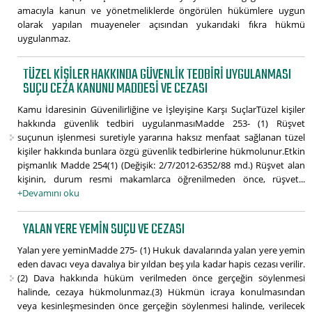
amacıyla kanun ve yönetmeliklerde öngörülen hükümlere uygun
olarak yapılan muayeneler açısından yukarıdaki fıkra hükmü
uygulanmaz.
TÜZEL KIŞILER HAKKINDA GÜVENLIK TEDBIRI UYGULANMASI
SUÇU CEZA KANUNU MADDESI VE CEZASI
Kamu İdaresinin Güvenilirliğine ve İşleyişine Karşı SuçlarTüzel kişiler
hakkında güvenlik tedbiri uygulanmasıMadde 253- (1) Rüşvet
suçunun işlenmesi suretiyle yararına haksız menfaat sağlanan tüzel
kişiler hakkında bunlara özgü güvenlik tedbirlerine hükmolunur.Etkin
pişmanlık Madde 254(1) (Değişik: 2/7/2012-6352/88 md.) Rüşvet alan
kişinin, durum resmi makamlarca öğrenilmeden önce, rüşvet...
+Devamını oku
YALAN YERE YEMIN SUÇU VE CEZASI
Yalan yere yeminMadde 275- (1) Hukuk davalarında yalan yere yemin
eden davacı veya davalıya bir yıldan beş yıla kadar hapis cezası verilir.
(2) Dava hakkında hüküm verilmeden önce gerçeğin söylenmesi
halinde, cezaya hükmolunmaz.(3) Hükmün icraya konulmasından
veya kesinleşmesinden önce gerçeğin söylenmesi halinde, verilecek