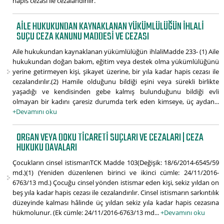
hapis cezası ile cezalandırılır.
AILE HUKUKUNDAN KAYNAKLANAN YÜKÜMLÜLÜĞÜN IHLALI
SUÇU CEZA KANUNU MADDESI VE CEZASI
Aile hukukundan kaynaklanan yükümlülüğün ihlaliMadde 233- (1) Aile
hukukundan doğan bakım, eğitim veya destek olma yükümlülüğünü
yerine getirmeyen kişi, şikayet üzerine, bir yıla kadar hapis cezası ile
cezalandırılır.(2) Hamile olduğunu bildiği eşini veya sürekli birlikte
yaşadığı ve kendisinden gebe kalmış bulunduğunu bildiği evli
olmayan bir kadını çaresiz durumda terk eden kimseye, üç aydan...
+Devamını oku
ORGAN VEYA DOKU TICARETI SUÇLARI VE CEZALARI | CEZA
HUKUKU DAVALARI
Çocukların cinsel istismarıTCK Madde 103(Değişik: 18/6/2014-6545/59
md.)(1) (Yeniden düzenlenen birinci ve ikinci cümle: 24/11/2016-
6763/13 md.) Çocuğu cinsel yönden istismar eden kişi, sekiz yıldan on
beş yıla kadar hapis cezası ile cezalandırılır. Cinsel istismarın sarkıntılık
düzeyinde kalması hâlinde üç yıldan sekiz yıla kadar hapis cezasına
hükmolunur. (Ek cümle: 24/11/2016-6763/13 md...
+Devamını oku