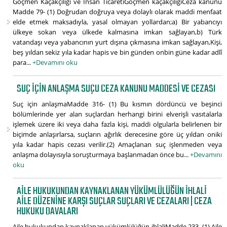
Göçmen Kaçakçılığı ve İnsan TicaretiGöçmen kaçakçılığıCeza kanunu
Madde 79- (1) Doğrudan doğruya veya dolaylı olarak maddi menfaat
elde etmek maksadıyla, yasal olmayan yollardan;a) Bir yabancıyı
ülkeye sokan veya ülkede kalmasına imkan sağlayan,b) Türk
vatandaşı veya yabancının yurt dışına çıkmasına imkan sağlayan,Kişi,
beş yıldan sekiz yıla kadar hapis ve bin günden onbin güne kadar adlî
para...
+Devamını oku
SUÇ IÇIN ANLAŞMA SUÇU CEZA KANUNU MADDESI VE CEZASI
Suç için anlaşmaMadde 316- (1) Bu kısmın dördüncü ve beşinci
bölümlerinde yer alan suçlardan herhangi birini elverişli vasıtalarla
işlemek üzere iki veya daha fazla kişi, maddi olgularla belirlenen bir
biçimde anlaşırlarsa, suçların ağırlık derecesine göre üç yıldan oniki
yıla kadar hapis cezası verilir.(2) Amaçlanan suç işlenmeden veya
anlaşma dolayısıyla soruşturmaya başlanmadan önce bu...
+Devamını
oku
AILE HUKUKUNDAN KAYNAKLANAN YÜKÜMLÜLÜĞÜN IHLALI
AILE DÜZENINE KARŞI SUÇLAR SUÇLARI VE CEZALARI | CEZA
HUKUKU DAVALARI
Aile hukukundan kaynaklanan yükümlülüğün ihlaliMadde 233- (1) Aile