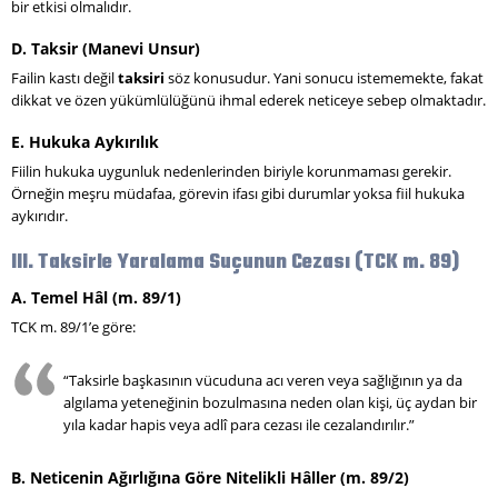
bir etkisi olmalıdır.
D. Taksir (Manevi Unsur)
Failin kastı değil
taksiri
söz konusudur. Yani sonucu istememekte, fakat
dikkat ve özen yükümlülüğünü ihmal ederek neticeye sebep olmaktadır.
E. Hukuka Aykırılık
Fiilin hukuka uygunluk nedenlerinden biriyle korunmaması gerekir.
Örneğin meşru müdafaa, görevin ifası gibi durumlar yoksa fiil hukuka
aykırıdır.
III. Taksirle Yaralama Suçunun Cezası (TCK m. 89)
A. Temel Hâl (m. 89/1)
TCK m. 89/1’e göre:
“Taksirle başkasının vücuduna acı veren veya sağlığının ya da
algılama yeteneğinin bozulmasına neden olan kişi, üç aydan bir
yıla kadar hapis veya adlî para cezası ile cezalandırılır.”
B. Neticenin Ağırlığına Göre Nitelikli Hâller (m. 89/2)