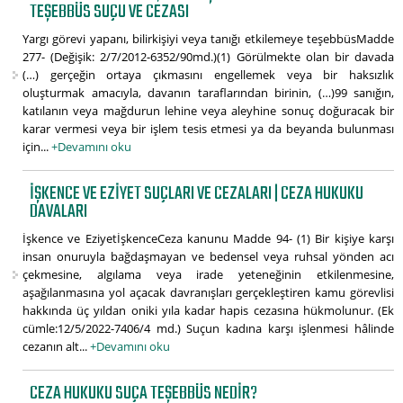
TEŞEBBÜS SUÇU VE CEZASI
Yargı görevi yapanı, bilirkişiyi veya tanığı etkilemeye teşebbüsMadde
277- (Değişik: 2/7/2012-6352/90md.)(1) Görülmekte olan bir davada
(…) gerçeğin ortaya çıkmasını engellemek veya bir haksızlık
oluşturmak amacıyla, davanın taraflarından birinin, (…)99 sanığın,
katılanın veya mağdurun lehine veya aleyhine sonuç doğuracak bir
karar vermesi veya bir işlem tesis etmesi ya da beyanda bulunması
için...
+Devamını oku
İŞKENCE VE EZIYET SUÇLARI VE CEZALARI | CEZA HUKUKU
DAVALARI
İşkence ve EziyetİşkenceCeza kanunu Madde 94- (1) Bir kişiye karşı
insan onuruyla bağdaşmayan ve bedensel veya ruhsal yönden acı
çekmesine, algılama veya irade yeteneğinin etkilenmesine,
aşağılanmasına yol açacak davranışları gerçekleştiren kamu görevlisi
hakkında üç yıldan oniki yıla kadar hapis cezasına hükmolunur. (Ek
cümle:12/5/2022-7406/4 md.) Suçun kadına karşı işlenmesi hâlinde
cezanın alt...
+Devamını oku
CEZA HUKUKU SUÇA TEŞEBBÜS NEDIR?