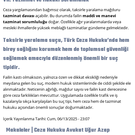
VII. Tazminat ve Hukuki Sorumluluk
Ceza yargılamasından bağımsız olarak, taksirle yaralama mağduru
tazminat davası
açabilir. Bu durumda failin
maddi ve manevi
tazminat sorumluluğu
doğar. Özellikle ağır yaralanmalarda veya
mesleki ihmallerde yüksek meblağlı tazminatlar gündeme gelmektedir.
Taksirle yaralama suçu, Türk Ceza Hukuku’nda hem
birey sağlığını korumak hem de toplumsal güvenliği
sağlamak amacıyla düzenlenmiş önemli bir suç
tipidir.
Failin kastı olmaksızın, yalnızca özen ve dikkat eksikliği nedeniyle
meydana gelen bu suç, modern hukuk sistemlerinde de ciddi şekilde ele
alınmaktadır. Neticenin ağırlığı, mağdur sayısı ve failin kast derecesine
göre ceza farklılıkları mevcuttur. Uygulamada özellikle trafik ve iş
kazalarıyla sıkça karşılaşılan bu suç tipi, hem ceza hem de tazminat
hukuku açısından önemli sonuçlar doğurmaktadır.
İçerik Yayınlanma Tarihi: Cum, 06/13/2025 - 23:07
Makaleler | Ceza Hukuku Avukat Uğur Azap