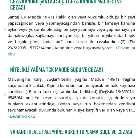
CEZA KANUNU ŞANTAJ SUÇU CEZA KANUNU MADDESI VE
CEZASI
ŞantajTCK Madde 107(1) Hakkı olan veya yükümlü olduğu bir şeyi
yapacağından veya yapmayacağından bahisle, bir kimseyi kanuna
aykırı veya yükümlü olmadığı bir şeyi yapmaya veya yapmamaya ya
da haksız çıkar sağlamaya zorlayan kişi, bir yıldan üç yıla kadar hapis
ve beşbin güne kadar adlî para cezası ile cezalandırılır.(2) (Ek:
29/6/2005 – 5377/14 md.) Kendisine veya başkasına yarar...
+Devamını
oku
NITELIKLI YAĞMA TCK MADDE SUÇU VE CEZASI
Malvarlığına Karşı SuçlarNitelikli yağma Madde 149(1) Yağma
suçunun;a) Silahla,b) Kişinin kendisini tanınmayacak bir hale koyması
suretiyle,c) Birden fazla kişi tarafından birlikte,d) (Değişik: 18/6/2014-
6545/64 md.) Yol kesmek suretiyle ya da konutta, işyerinde veya
bunların eklentilerinde,e) Beden veya ruh bakımından kendisini
savunamayacak durumda bulunan kişiye karşı,f) Var olan veya var...
+Devamını oku
YABANCI DEVLET ALEYHINE ASKER TOPLAMA SUÇU VE CEZASI