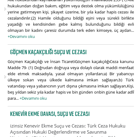
hukukundan doğan bakım, eğitim veya destek olma yükümlülüğünü
yerine getirmeyen kişi, şikayet üzerine, bir yıla kadar hapis cezası ile
cezalandırılır.(2) Hamile olduğunu bildiği eşini veya sürekli birlikte
yaşadığı ve kendisinden gebe kalmış bulunduğunu bildiği evli
olmayan bir kadını çaresiz durumda terk eden kimseye, üç aydan...
+Devamını oku
GÖÇMEN KAÇAKÇILIĞI SUÇU VE CEZASI
Göçmen Kaçakçılığı ve İnsan TicaretiGöçmen kaçakçılığıCeza kanunu
Madde 79- (1) Doğrudan doğruya veya dolaylı olarak maddi menfaat
elde etmek maksadıyla, yasal olmayan yollardan;a) Bir yabancıyı
ülkeye sokan veya ülkede kalmasına imkan sağlayan,b) Türk
vatandaşı veya yabancının yurt dışına çıkmasına imkan sağlayan,Kişi,
beş yıldan sekiz yıla kadar hapis ve bin günden onbin güne kadar adlî
para...
+Devamını oku
KENEVIR EKME DAVASI, SUÇU VE CEZASI
izinsiz Kenevir Ekme Suçu ve Cezası: Türk Ceza Hukuku
Açısından Hukuki Değerlendirme ve Savunma