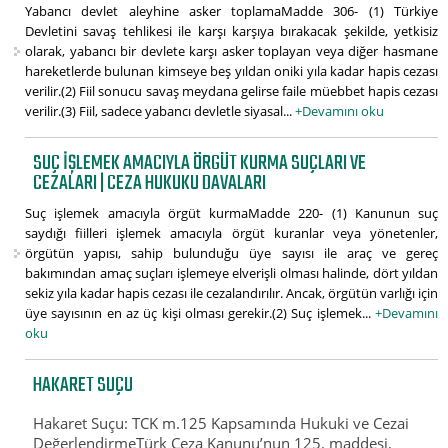
Yabancı devlet aleyhine asker toplamaMadde 306- (1) Türkiye
Devletini savaş tehlikesi ile karşı karşıya bırakacak şekilde, yetkisiz
olarak, yabancı bir devlete karşı asker toplayan veya diğer hasmane
hareketlerde bulunan kimseye beş yıldan oniki yıla kadar hapis cezası
verilir.(2) Fiil sonucu savaş meydana gelirse faile müebbet hapis cezası
verilir.(3) Fiil, sadece yabancı devletle siyasal...
+Devamını oku
SUÇ IŞLEMEK AMACIYLA ÖRGÜT KURMA SUÇLARI VE
CEZALARI | CEZA HUKUKU DAVALARI
Suç işlemek amacıyla örgüt kurmaMadde 220- (1) Kanunun suç
saydığı fiilleri işlemek amacıyla örgüt kuranlar veya yönetenler,
örgütün yapısı, sahip bulunduğu üye sayısı ile araç ve gereç
bakımından amaç suçları işlemeye elverişli olması halinde, dört yıldan
sekiz yıla kadar hapis cezası ile cezalandırılır. Ancak, örgütün varlığı için
üye sayısının en az üç kişi olması gerekir.(2) Suç işlemek...
+Devamını
oku
HAKARET SUÇU
Hakaret Suçu: TCK m.125 Kapsamında Hukuki ve Cezai
DeğerlendirmeTürk Ceza Kanunu’nun 125. maddesi,