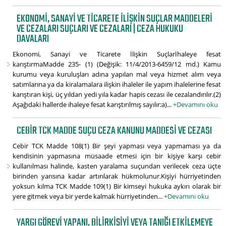
EKONOMI, SANAYI VE TICARETE İLIŞKIN SUÇLAR MADDELERI
VE CEZALARI SUÇLARI VE CEZALARI | CEZA HUKUKU
DAVALARI
Ekonomi, Sanayi ve Ticarete İlişkin Suçlarİhaleye fesat
karıştırmaMadde 235- (1) (Değişik: 11/4/2013-6459/12 md.) Kamu
kurumu veya kuruluşları adına yapılan mal veya hizmet alım veya
satımlarına ya da kiralamalara ilişkin ihaleler ile yapım ihalelerine fesat
karıştıran kişi, üç yıldan yedi yıla kadar hapis cezası ile cezalandırılır.(2)
Aşağıdaki hallerde ihaleye fesat karıştırılmış sayılır:a)...
+Devamını oku
CEBIR TCK MADDE SUÇU CEZA KANUNU MADDESI VE CEZASI
Cebir TCK Madde 108(1) Bir şeyi yapması veya yapmaması ya da
kendisinin yapmasına müsaade etmesi için bir kişiye karşı cebir
kullanılması halinde, kasten yaralama suçundan verilecek ceza üçte
birinden yarısına kadar artırılarak hükmolunur.Kişiyi hürriyetinden
yoksun kılma TCK Madde 109(1) Bir kimseyi hukuka aykırı olarak bir
yere gitmek veya bir yerde kalmak hürriyetinden...
+Devamını oku
YARGI GÖREVI YAPANI, BILIRKIŞIYI VEYA TANIĞI ETKILEMEYE