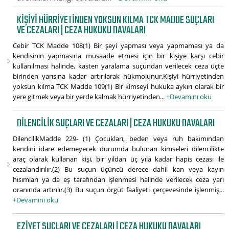
KIŞIYI HÜRRIYETINDEN YOKSUN KILMA TCK MADDE SUÇLARI
VE CEZALARI | CEZA HUKUKU DAVALARI
Cebir TCK Madde 108(1) Bir şeyi yapması veya yapmaması ya da
kendisinin yapmasına müsaade etmesi için bir kişiye karşı cebir
kullanılması halinde, kasten yaralama suçundan verilecek ceza üçte
birinden yarısına kadar artırılarak hükmolunur.Kişiyi hürriyetinden
yoksun kılma TCK Madde 109(1) Bir kimseyi hukuka aykırı olarak bir
yere gitmek veya bir yerde kalmak hürriyetinden...
+Devamını oku
DILENCILIK SUÇLARI VE CEZALARI | CEZA HUKUKU DAVALARI
DilencilikMadde 229- (1) Çocukları, beden veya ruh bakımından
kendini idare edemeyecek durumda bulunan kimseleri dilencilikte
araç olarak kullanan kişi, bir yıldan üç yıla kadar hapis cezası ile
cezalandırılır.(2) Bu suçun üçüncü derece dahil kan veya kayın
hısımları ya da eş tarafından işlenmesi halinde verilecek ceza yarı
oranında artırılır.(3) Bu suçun örgüt faaliyeti çerçevesinde işlenmiş...
+Devamını oku
EZIYET SUÇLARI VE CEZALARI | CEZA HUKUKU DAVALARI