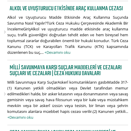
ALKOL VE UYUŞTURUCU ETKISINDE ARAÇ KULLANMA CEZASI
Alkol ve Uyuşturucu Madde Etkisinde Araç Kullanma Suçunda
Savunma Nasıl Yapılır?Türk Ceza Hukuku Çerçevesinde Akademik Bir
İncelemeGirişAlkol ve uyuşturucu madde etkisinde araç kullanma
suçu, trafik güvenliğini doğrudan tehdit eden ve hem bireysel hem
toplumsal zararlar doğurabilen önemli bir hukuki konudur. Türk Ceza
Kanunu (TCK) ve Karayolları Trafik Kanunu (KTK) kapsamında
düzenlenen bu suç,...
+Devamını oku
MILLI SAVUNMAYA KARŞI SUÇLAR MADDELERI VE CEZALARI
SUÇLARI VE CEZALARI | CEZA HUKUKU DAVALARI
Milli Savunmaya Karşı SuçlarAskerî komutanlıkların gasbıMadde 317-
(1) Kanunen yetkili olmadıkları veya Devlet tarafından memur
edilmedikleri halde, bir asker kıtasının veya donanmasının veya savaş
gemisinin veya savaş hava filosunun veya bir kale veya müstahkem
mevkiin veya bir askerî üssün veya tesisin, bir liman veya şehrin
komutasını alanlara müebbet hapis cezası verilir.(2) Kanunen yetkili...
+Devamını oku