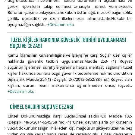
doğrultusunda incelenmesi, hukuki durumlarının açıklanması ve
gerekli işlemlerin takip edilmesi amacıyla hizmet vermektedir.
Büronun çalışma anlayışında hukukun üstünlüğü, mesleki bağımsızlık,
gizlilik, dürüstlük ve özen ilkeleri esas alınmaktadır.Hukuki bir
uyuşmazlığın sağlıklı...
+Devamını oku
TÜZEL KIŞILER HAKKINDA GÜVENLIK TEDBIRI UYGULANMASI
SUÇU VE CEZASI
Kamu İdaresinin Güvenilirliğine ve İşleyişine Karşı SuçlarTüzel kişiler
hakkında güvenlik tedbiri uygulanmasıMadde 253- (1) Rüşvet
suçunun işlenmesi suretiyle yararına haksız menfaat sağlanan tüzel
kişiler hakkında bunlara özgü güvenlik tedbirlerine hükmolunur.Etkin
pişmanlık Madde 254(1) (Değişik: 2/7/2012-6352/88 md.) Rüşvet alan
kişinin, durum resmi makamlarca öğrenilmeden önce, rüşvet...
+Devamını oku
CINSEL SALDIRI SUÇU VE CEZASI
Cinsel Dokunulmazlığa Karşı SuçlarCinsel saldırıTCK Madde 102-
(Değişik: 18/6/2014-6545/58 md.)(1) Cinsel davranışlarla bir kimsenin
vücut dokunulmazlığını ihlâl eden kişi, mağdurun şikâyeti üzerine, beş
yıldan on yıla kadar hapis cezası ile cezalandırılır. Cinsel davranışın