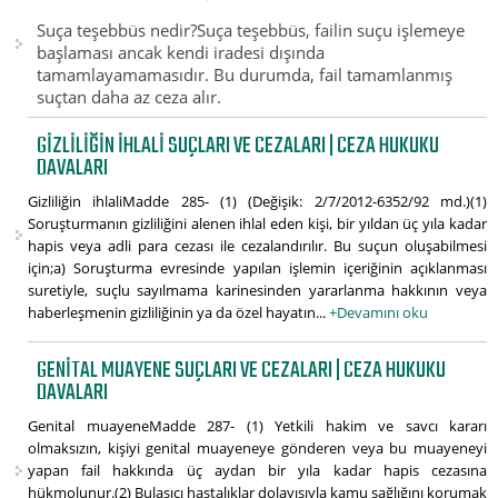
Suça teşebbüs nedir?Suça teşebbüs, failin suçu işlemeye
başlaması ancak kendi iradesi dışında
tamamlayamamasıdır. Bu durumda, fail tamamlanmış
suçtan daha az ceza alır.
GIZLILIĞIN IHLALI SUÇLARI VE CEZALARI | CEZA HUKUKU
DAVALARI
Gizliliğin ihlaliMadde 285- (1) (Değişik: 2/7/2012-6352/92 md.)(1)
Soruşturmanın gizliliğini alenen ihlal eden kişi, bir yıldan üç yıla kadar
hapis veya adli para cezası ile cezalandırılır. Bu suçun oluşabilmesi
için;a) Soruşturma evresinde yapılan işlemin içeriğinin açıklanması
suretiyle, suçlu sayılmama karinesinden yararlanma hakkının veya
haberleşmenin gizliliğinin ya da özel hayatın...
+Devamını oku
GENITAL MUAYENE SUÇLARI VE CEZALARI | CEZA HUKUKU
DAVALARI
Genital muayeneMadde 287- (1) Yetkili hakim ve savcı kararı
olmaksızın, kişiyi genital muayeneye gönderen veya bu muayeneyi
yapan fail hakkında üç aydan bir yıla kadar hapis cezasına
hükmolunur.(2) Bulaşıcı hastalıklar dolayısıyla kamu sağlığını korumak