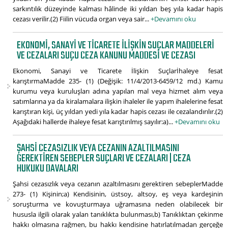
sarkıntılık düzeyinde kalması hâlinde iki yıldan beş yıla kadar hapis
cezası verilir.(2) Fiilin vücuda organ veya sair...
+Devamını oku
EKONOMI, SANAYI VE TICARETE İLIŞKIN SUÇLAR MADDELERI
VE CEZALARI SUÇU CEZA KANUNU MADDESI VE CEZASI
Ekonomi, Sanayi ve Ticarete İlişkin Suçlarİhaleye fesat
karıştırmaMadde 235- (1) (Değişik: 11/4/2013-6459/12 md.) Kamu
kurumu veya kuruluşları adına yapılan mal veya hizmet alım veya
satımlarına ya da kiralamalara ilişkin ihaleler ile yapım ihalelerine fesat
karıştıran kişi, üç yıldan yedi yıla kadar hapis cezası ile cezalandırılır.(2)
Aşağıdaki hallerde ihaleye fesat karıştırılmış sayılır:a)...
+Devamını oku
ŞAHSI CEZASIZLIK VEYA CEZANIN AZALTILMASINI
GEREKTIREN SEBEPLER SUÇLARI VE CEZALARI | CEZA
HUKUKU DAVALARI
Şahsi cezasızlık veya cezanın azaltılmasını gerektiren sebeplerMadde
273- (1) Kişinin;a) Kendisinin, üstsoy, altsoy, eş veya kardeşinin
soruşturma ve kovuşturmaya uğramasına neden olabilecek bir
hususla ilgili olarak yalan tanıklıkta bulunması,b) Tanıklıktan çekinme
hakkı olmasına rağmen, bu hakkı kendisine hatırlatılmadan gerçeğe