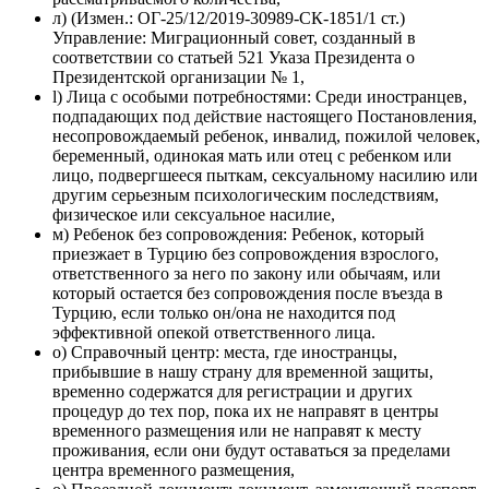
л) (Измен.: ОГ-25/12/2019-30989-СК-1851/1 ст.)
Управление: Миграционный совет, созданный в
соответствии со статьей 521 Указа Президента о
Президентской организации № 1,
l) Лица с особыми потребностями: Среди иностранцев,
подпадающих под действие настоящего Постановления,
несопровождаемый ребенок, инвалид, пожилой человек,
беременный, одинокая мать или отец с ребенком или
лицо, подвергшееся пыткам, сексуальному насилию или
другим серьезным психологическим последствиям,
физическое или сексуальное насилие,
м) Ребенок без сопровождения: Ребенок, который
приезжает в Турцию без сопровождения взрослого,
ответственного за него по закону или обычаям, или
который остается без сопровождения после въезда в
Турцию, если только он/она не находится под
эффективной опекой ответственного лица.
о) Справочный центр: места, где иностранцы,
прибывшие в нашу страну для временной защиты,
временно содержатся для регистрации и других
процедур до тех пор, пока их не направят в центры
временного размещения или не направят к месту
проживания, если они будут оставаться за пределами
центра временного размещения,