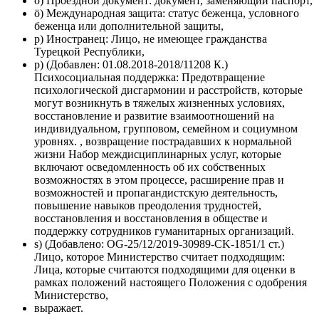
о) Проездной документ: документ, заменяющий паспорт,
ö) Международная защита: статус беженца, условного
беженца или дополнительной защиты,
р) Иностранец: Лицо, не имеющее гражданства
Турецкой Республики,
р) (Добавлен: 01.08.2018-2018/11208 К.)
Психосоциальная поддержка: Предотвращение
психологической дисгармонии и расстройств, которые
могут возникнуть в тяжелых жизненных условиях,
восстановление и развитие взаимоотношений на
индивидуальном, групповом, семейном и социумном
уровнях. , возвращение пострадавших к нормальной
жизни Набор междисциплинарных услуг, которые
включают осведомленность об их собственных
возможностях в этом процессе, расширение прав и
возможностей и пропагандистскую деятельность,
повышение навыков преодоления трудностей,
восстановления и восстановления в обществе и
поддержку сотрудников гуманитарных организаций.
s) (Добавлено: OG-25/12/2019-30989-CK-1851/1 ст.)
Лицо, которое Министерство считает подходящим:
Лица, которые считаются подходящими для оценки в
рамках положений настоящего Положения с одобрения
Министерство,
выражает.