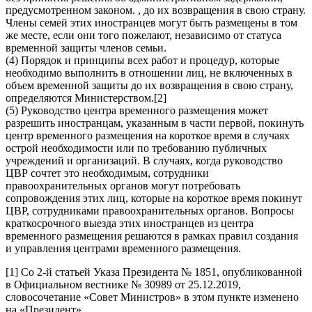
предусмотренном законом. , до их возвращения в свою страну.
Члены семей этих иностранцев могут быть размещены в том
же месте, если они того пожелают, независимо от статуса
временной защиты членов семьи.
(4) Порядок и принципы всех работ и процедур, которые
необходимо выполнить в отношении лиц, не включенных в
объем временной защиты до их возвращения в свою страну,
определяются Министерством.[2]
(5) Руководство центра временного размещения может
разрешить иностранцам, указанным в части первой, покинуть
центр временного размещения на короткое время в случаях
острой необходимости или по требованию публичных
учреждений и организаций. В случаях, когда руководство
ЦВР сочтет это необходимым, сотрудники
правоохранительных органов могут потребовать
сопровождения этих лиц, которые на короткое время покинут
ЦВР, сотрудниками правоохранительных органов. Вопросы
краткосрочного выезда этих иностранцев из центра
временного размещения решаются в рамках правил создания
и управления центрами временного размещения.
[1] Со 2-й статьей Указа Президента № 1851, опубликованной
в Официальном вестнике № 30989 от 25.12.2019,
словосочетание «Совет Министров» в этом пункте изменено
на «Президент».