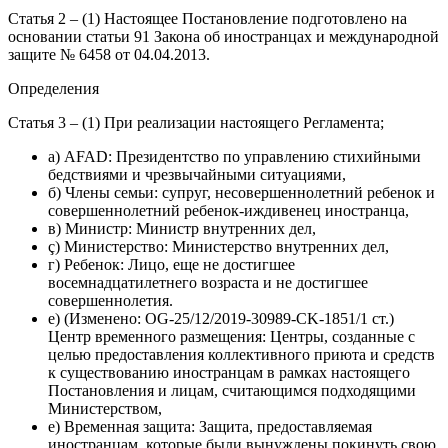
Статья 2 – (1) Настоящее Постановление подготовлено на
основании статьи 91 Закона об иностранцах и международной
защите № 6458 от 04.04.2013.
Определения
Статья 3 – (1) При реализации настоящего Регламента;
а) AFAD: Президентство по управлению стихийными
бедствиями и чрезвычайными ситуациями,
б) Члены семьи: супруг, несовершеннолетний ребенок и
совершеннолетний ребенок-иждивенец иностранца,
в) Министр: Министр внутренних дел,
ç) Министерство: Министерство внутренних дел,
г) Ребенок: Лицо, еще не достигшее
восемнадцатилетнего возраста и не достигшее
совершеннолетия.
e) (Изменено: OG-25/12/2019-30989-CK-1851/1 ст.)
Центр временного размещения: Центры, созданные с
целью предоставления коллективного приюта и средств
к существованию иностранцам в рамках настоящего
Постановления и лицам, считающимся подходящими
Министерством,
е) Временная защита: Защита, предоставляемая
иностранцам, которые были вынуждены покинуть свою