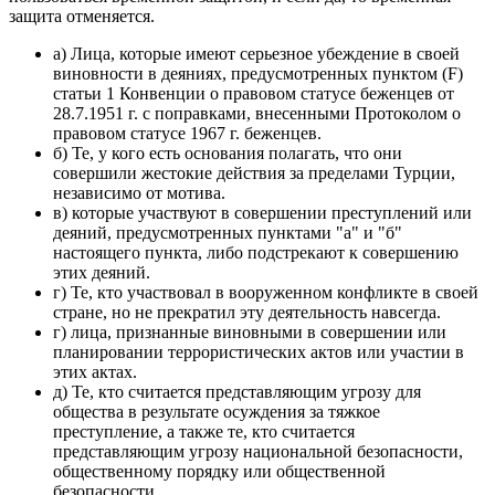
защита отменяется.
а) Лица, которые имеют серьезное убеждение в своей
виновности в деяниях, предусмотренных пунктом (F)
статьи 1 Конвенции о правовом статусе беженцев от
28.7.1951 г. с поправками, внесенными Протоколом о
правовом статусе 1967 г. беженцев.
б) Те, у кого есть основания полагать, что они
совершили жестокие действия за пределами Турции,
независимо от мотива.
в) которые участвуют в совершении преступлений или
деяний, предусмотренных пунктами "а" и "б"
настоящего пункта, либо подстрекают к совершению
этих деяний.
г) Те, кто участвовал в вооруженном конфликте в своей
стране, но не прекратил эту деятельность навсегда.
г) лица, признанные виновными в совершении или
планировании террористических актов или участии в
этих актах.
д) Те, кто считается представляющим угрозу для
общества в результате осуждения за тяжкое
преступление, а также те, кто считается
представляющим угрозу национальной безопасности,
общественному порядку или общественной
безопасности.