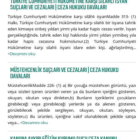
TÜRKIYE CUMHURIYETI HÜKÛMETINE KARŞI SILÂHLI ISYAN
SUÇLARI VE CEZALARI | CEZA HUKUKU DAVALARI
Türkiye Cumhuriyeti Hükûmetine karşı silâhlı isyanMadde 313- (1)
Halkı, Türkiye Cumhuriyeti Hükûmetine karşı silahlı bir isyana tahrik
eden kimseye onbeş yıldan yirmi yıla kadar hapis cezası verilir. İsyan
gerçekleştiğinde, tahrik eden kişi hakkında yirmi yıldan yirmibeş yıla
kadar hapis cezasına hükmolunur.(2) Türkiye Cumhuriyeti
Hükûmetine karşı silahlı isyanı idare eden kişi, ağırlaştırılmış...
+Devamını oku
MÜSTEHCENLIK SUÇLARI VE CEZALARI | CEZA HUKUKU
DAVALARI
MüstehcenlikMadde 226- (1) a) Bir çocuğa müstehcen görüntü, yazı
veya sözleri içeren ürünleri veren ya da bunların içeriğini gösteren,
okuyan, okutan veya dinleten,b) Bunların içeriklerini çocukların
girebileceği veya görebileceği yerlerde ya da alenen gösteren,
görülebilecek şekilde sergileyen, okuyan, okutan, söyleyen,
söyleten,c) Bu ürünleri, içeriğine vakıf olunabilecek şekilde satışa
veya...
+Devamını oku