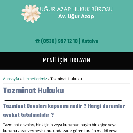
Ana içeriğe atla
☎️
(0530) 957 12 10 | Antalya
MENÜ İÇİN TIKLAYIN
Buradasınız
Anasayfa
»
Hizmetlerimiz
» Tazminat Hukuku
Tazminat Hukuku
Tazminat Davaları kapsamı nedir ? Hangi durumlar
avukat tutulmalıdır ?
Tazminat davaları, bir kişinin veya kurumun başka bir kişiye veya
kuruma zarar vermesi sonucunda zarar gören tarafın maddi veya