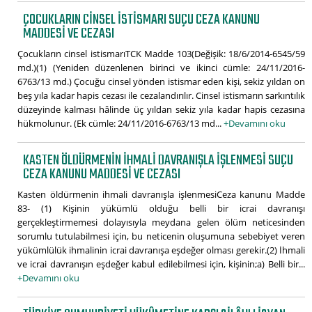
ÇOCUKLARIN CINSEL İSTISMARI SUÇU CEZA KANUNU
MADDESI VE CEZASI
Çocukların cinsel istismarıTCK Madde 103(Değişik: 18/6/2014-6545/59
md.)(1) (Yeniden düzenlenen birinci ve ikinci cümle: 24/11/2016-
6763/13 md.) Çocuğu cinsel yönden istismar eden kişi, sekiz yıldan on
beş yıla kadar hapis cezası ile cezalandırılır. Cinsel istismarın sarkıntılık
düzeyinde kalması hâlinde üç yıldan sekiz yıla kadar hapis cezasına
hükmolunur. (Ek cümle: 24/11/2016-6763/13 md...
+Devamını oku
KASTEN ÖLDÜRMENIN IHMALI DAVRANIŞLA IŞLENMESI SUÇU
CEZA KANUNU MADDESI VE CEZASI
Kasten öldürmenin ihmali davranışla işlenmesiCeza kanunu Madde
83- (1) Kişinin yükümlü olduğu belli bir icrai davranışı
gerçekleştirmemesi dolayısıyla meydana gelen ölüm neticesinden
sorumlu tutulabilmesi için, bu neticenin oluşumuna sebebiyet veren
yükümlülük ihmalinin icrai davranışa eşdeğer olması gerekir.(2) İhmali
ve icrai davranışın eşdeğer kabul edilebilmesi için, kişinin;a) Belli bir...
+Devamını oku