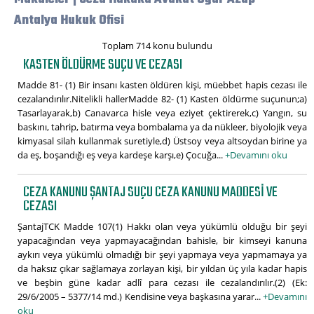
Antalya Hukuk Ofisi
Toplam 714 konu bulundu
KASTEN ÖLDÜRME SUÇU VE CEZASI
Madde 81- (1) Bir insanı kasten öldüren kişi, müebbet hapis cezası ile
cezalandırılır.Nitelikli hallerMadde 82- (1) Kasten öldürme suçunun;a)
Tasarlayarak,b) Canavarca hisle veya eziyet çektirerek,c) Yangın, su
baskını, tahrip, batırma veya bombalama ya da nükleer, biyolojik veya
kimyasal silah kullanmak suretiyle,d) Üstsoy veya altsoydan birine ya
da eş, boşandığı eş veya kardeşe karşı,e) Çocuğa...
+Devamını oku
CEZA KANUNU ŞANTAJ SUÇU CEZA KANUNU MADDESI VE
CEZASI
ŞantajTCK Madde 107(1) Hakkı olan veya yükümlü olduğu bir şeyi
yapacağından veya yapmayacağından bahisle, bir kimseyi kanuna
aykırı veya yükümlü olmadığı bir şeyi yapmaya veya yapmamaya ya
da haksız çıkar sağlamaya zorlayan kişi, bir yıldan üç yıla kadar hapis
ve beşbin güne kadar adlî para cezası ile cezalandırılır.(2) (Ek:
29/6/2005 – 5377/14 md.) Kendisine veya başkasına yarar...
+Devamını
oku