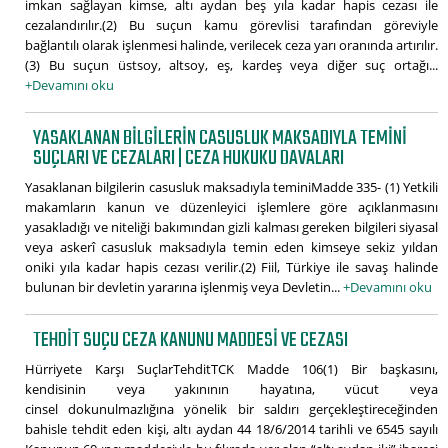
imkan sağlayan kimse, altı aydan beş yıla kadar hapis cezası ile
cezalandırılır.(2) Bu suçun kamu görevlisi tarafından göreviyle
bağlantılı olarak işlenmesi halinde, verilecek ceza yarı oranında artırılır.
(3) Bu suçun üstsoy, altsoy, eş, kardeş veya diğer suç ortağı...
+Devamını oku
YASAKLANAN BILGILERIN CASUSLUK MAKSADIYLA TEMINI
SUÇLARI VE CEZALARI | CEZA HUKUKU DAVALARI
Yasaklanan bilgilerin casusluk maksadıyla teminiMadde 335- (1) Yetkili
makamların kanun ve düzenleyici işlemlere göre açıklanmasını
yasakladığı ve niteliği bakımından gizli kalması gereken bilgileri siyasal
veya askerî casusluk maksadıyla temin eden kimseye sekiz yıldan
oniki yıla kadar hapis cezası verilir.(2) Fiil, Türkiye ile savaş halinde
bulunan bir devletin yararına işlenmiş veya Devletin...
+Devamını oku
TEHDIT SUÇU CEZA KANUNU MADDESI VE CEZASI
Hürriyete Karşı SuçlarTehditTCK Madde 106(1) Bir başkasını,
kendisinin veya yakınının hayatına, vücut veya
cinsel dokunulmazlığına yönelik bir saldırı gerçekleştireceğinden
bahisle tehdit eden kişi, altı aydan 44 18/6/2014 tarihli ve 6545 sayılı