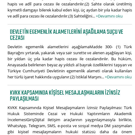
hapis ve adlî para cezası ile cezalandırılır.(2) Sahte olarak üretilmiş
kıymetli damgayı bilerek kabul eden kişi, üç aydan bir yıla kadar hapis
ve adlî para cezası ile cezalandırılır.(3) Sahteliğini...
+Devamını oku
DEVLETIN EGEMENLIK ALAMETLERINI AŞAĞILAMA SUÇU VE
CEZASI
Devletin egemenlik alametlerini aşağılamaMadde 300- (1) Türk
Bayrağını yırtarak, yakarak veya sair surette ve alenen aşağılayan kişi,
bir yıldan üç yıla kadar hapis cezası ile cezalandırılır. Bu hüküm,
Anayasada belirlenen beyaz ay yıldızlı al bayrak özelliklerini taşıyan ve
Türkiye Cumhuriyeti Devletinin egemenlik alameti olarak kullanılan
her türlü işaret hakkında uygulanır.(2) İstiklal Marşını...
+Devamını oku
KVKK KAPSAMINDA KIŞISEL MESAJLAŞMALARIN İZINSIZ
PAYLAŞILMASI
KVKK Kapsamında Kişisel Mesajlaşmaların İzinsiz Paylaşılması: Türk
Hukuk Sisteminde Cezai ve Hukuki Yaptırımların Akademik
İncelemesiGirişDijital iletişim araçlarının yaygınlaşmasıyla birlikte,
WhatsApp, Telegram, SMS, e-posta ve sosyal medya DM yazışmaları
gibi kişisel mesajlaşmaların hukuki statüsü daha da önem