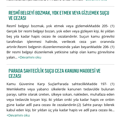
RESMÎ BELGEYI BOZMAK, YOK ETMEK VEYA GIZLEMEK SUÇU
VE CEZASI
Resmî belgeyi bozmak, yok etmek veya gizlemekMadde 205- (1)
Gerçek bir resmi belgeyi bozan, yok eden veya gizleyen kişi, iki yıldan
beş yıla kadar hapis cezası ile cezalandırılır. Suçun kamu görevlisi
tarafından işlenmesi halinde, verilecek ceza yarı oranında
artırılır.Resmi belgenin düzenlenmesinde yalan beyanMadde 206- (1)
Bir resmi belgeyi düzenlemek yetkisine sahip olan kamu görevlisine
yalan...
+Devamını oku
PARADA SAHTECILIK SUÇU CEZA KANUNU MADDESI VE
CEZASI
Kamu Güvenine Karşı SuçlarParada sahtecilikMadde 197- (1)
Memlekette veya yabancı ülkelerde kanunen tedavülde bulunan
parayı, sahte olarak üreten, ülkeye sokan, nakleden, muhafaza eden
veya tedavüle koyan kişi, iki yıldan oniki yıla kadar hapis ve onbin
güne kadar adlî para cezası ile cezalandırılır.(2) Sahte parayı bilerek
kabul eden kişi, bir yıldan üç yıla kadar hapis ve adlî para cezası ile...
+Devamını oku