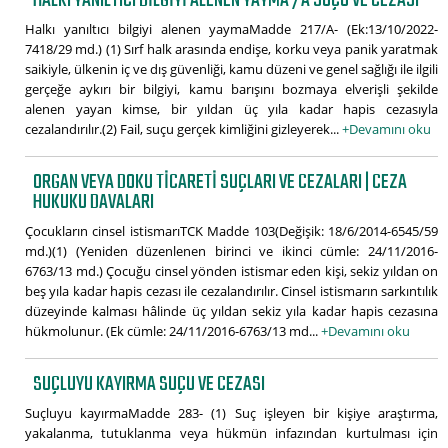
HALKI YANILTICI BILGIYI ALENEN YAYMA /A SUÇU VE CEZASI
Halkı yanıltıcı bilgiyi alenen yaymaMadde 217/A- (Ek:13/10/2022-
7418/29 md.) (1) Sırf halk arasında endişe, korku veya panik yaratmak
saikiyle, ülkenin iç ve dış güvenliği, kamu düzeni ve genel sağlığı ile ilgili
gerçeğe aykırı bir bilgiyi, kamu barışını bozmaya elverişli şekilde
alenen yayan kimse, bir yıldan üç yıla kadar hapis cezasıyla
cezalandırılır.(2) Fail, suçu gerçek kimliğini gizleyerek...
+Devamını oku
ORGAN VEYA DOKU TICARETI SUÇLARI VE CEZALARI | CEZA
HUKUKU DAVALARI
Çocukların cinsel istismarıTCK Madde 103(Değişik: 18/6/2014-6545/59
md.)(1) (Yeniden düzenlenen birinci ve ikinci cümle: 24/11/2016-
6763/13 md.) Çocuğu cinsel yönden istismar eden kişi, sekiz yıldan on
beş yıla kadar hapis cezası ile cezalandırılır. Cinsel istismarın sarkıntılık
düzeyinde kalması hâlinde üç yıldan sekiz yıla kadar hapis cezasına
hükmolunur. (Ek cümle: 24/11/2016-6763/13 md...
+Devamını oku
SUÇLUYU KAYIRMA SUÇU VE CEZASI
Suçluyu kayırmaMadde 283- (1) Suç işleyen bir kişiye araştırma,
yakalanma, tutuklanma veya hükmün infazından kurtulması için