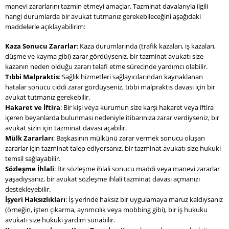
manevi zararlarını tazmin etmeyi amaçlar. Tazminat davalarıyla ilgili
hangi durumlarda bir avukat tutmanız gerekebileceğini aşağıdaki
maddelerle açıklayabilirim:
Kaza Sonucu Zararlar
: Kaza durumlarında (trafik kazaları, iş kazaları,
düşme ve kayma gibi) zarar gördüyseniz, bir tazminat avukatı size
kazanın neden olduğu zararı telafi etme sürecinde yardımcı olabilir.
Tıbbi Malpraktis
: Sağlık hizmetleri sağlayıcılarından kaynaklanan
hatalar sonucu ciddi zarar gördüyseniz, tıbbi malpraktis davası için bir
avukat tutmanız gerekebilir.
Hakaret ve İftira
: Bir kişi veya kurumun size karşı hakaret veya iftira
içeren beyanlarda bulunması nedeniyle itibarınıza zarar verdiyseniz, bir
avukat sizin için tazminat davası açabilir.
Mülk Zararları
: Başkasının mülkünü zarar vermek sonucu oluşan
zararlar için tazminat talep ediyorsanız, bir tazminat avukatı size hukuki
temsil sağlayabilir.
Sözleşme İhlali
: Bir sözleşme ihlali sonucu maddi veya manevi zararlar
yaşadıysanız, bir avukat sözleşme ihlali tazminat davası açmanızı
destekleyebilir.
İşyeri Haksızlıkları
: İş yerinde haksız bir uygulamaya maruz kaldıysanız
(örneğin, işten çıkarma, ayrımcılık veya mobbing gibi), bir iş hukuku
avukatı size hukuki yardım sunabilir.