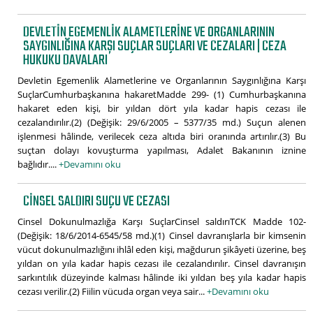
DEVLETIN EGEMENLIK ALAMETLERINE VE ORGANLARININ
SAYGINLIĞINA KARŞI SUÇLAR SUÇLARI VE CEZALARI | CEZA
HUKUKU DAVALARI
Devletin Egemenlik Alametlerine ve Organlarının Saygınlığına Karşı
SuçlarCumhurbaşkanına hakaretMadde 299- (1) Cumhurbaşkanına
hakaret eden kişi, bir yıldan dört yıla kadar hapis cezası ile
cezalandırılır.(2) (Değişik: 29/6/2005 – 5377/35 md.) Suçun alenen
işlenmesi hâlinde, verilecek ceza altıda biri oranında artırılır.(3) Bu
suçtan dolayı kovuşturma yapılması, Adalet Bakanının iznine
bağlıdır....
+Devamını oku
CINSEL SALDIRI SUÇU VE CEZASI
Cinsel Dokunulmazlığa Karşı SuçlarCinsel saldırıTCK Madde 102-
(Değişik: 18/6/2014-6545/58 md.)(1) Cinsel davranışlarla bir kimsenin
vücut dokunulmazlığını ihlâl eden kişi, mağdurun şikâyeti üzerine, beş
yıldan on yıla kadar hapis cezası ile cezalandırılır. Cinsel davranışın
sarkıntılık düzeyinde kalması hâlinde iki yıldan beş yıla kadar hapis
cezası verilir.(2) Fiilin vücuda organ veya sair...
+Devamını oku