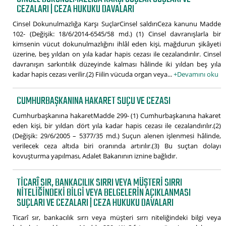
CEZALARI | CEZA HUKUKU DAVALARI
Cinsel Dokunulmazlığa Karşı SuçlarCinsel saldırıCeza kanunu Madde
102- (Değişik: 18/6/2014-6545/58 md.) (1) Cinsel davranışlarla bir
kimsenin vücut dokunulmazlığını ihlâl eden kişi, mağdurun şikâyeti
üzerine, beş yıldan on yıla kadar hapis cezası ile cezalandırılır. Cinsel
davranışın sarkıntılık düzeyinde kalması hâlinde iki yıldan beş yıla
kadar hapis cezası verilir.(2) Fiilin vücuda organ veya...
+Devamını oku
CUMHURBAŞKANINA HAKARET SUÇU VE CEZASI
Cumhurbaşkanına hakaretMadde 299- (1) Cumhurbaşkanına hakaret
eden kişi, bir yıldan dört yıla kadar hapis cezası ile cezalandırılır.(2)
(Değişik: 29/6/2005 – 5377/35 md.) Suçun alenen işlenmesi hâlinde,
verilecek ceza altıda biri oranında artırılır.(3) Bu suçtan dolayı
kovuşturma yapılması, Adalet Bakanının iznine bağlıdır.
TICARÎ SIR, BANKACILIK SIRRI VEYA MÜŞTERI SIRRI
NITELIĞINDEKI BILGI VEYA BELGELERIN AÇIKLANMASI
SUÇLARI VE CEZALARI | CEZA HUKUKU DAVALARI
Ticarî sır, bankacılık sırrı veya müşteri sırrı niteliğindeki bilgi veya