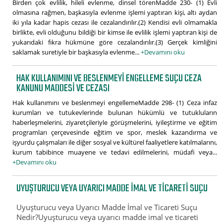
Birden çok evlilik, hileli evlenme, dinsel törenMadde 230- (1) Evli
olmasına rağmen, başkasıyla evlenme işlemi yaptıran kişi, altı aydan
iki yıla kadar hapis cezası ile cezalandırılır.(2) Kendisi evli olmamakla
birlikte, evli olduğunu bildiği bir kimse ile evlilik işlemi yaptıran kişi de
yukarıdaki fıkra hükmüne göre cezalandırılır.(3) Gerçek kimliğini
saklamak suretiyle bir başkasıyla evlenme...
+Devamını oku
HAK KULLANIMINI VE BESLENMEYI ENGELLEME SUÇU CEZA
KANUNU MADDESI VE CEZASI
Hak kullanımını ve beslenmeyi engellemeMadde 298- (1) Ceza infaz
kurumları ve tutukevlerinde bulunan hükümlü ve tutukluların
haberleşmelerini, ziyaretçileriyle görüşmelerini, iyileştirme ve eğitim
programları çerçevesinde eğitim ve spor, meslek kazandırma ve
işyurdu çalışmaları ile diğer sosyal ve kültürel faaliyetlere katılmalarını,
kurum tabibince muayene ve tedavi edilmelerini, müdafi veya...
+Devamını oku
UYUŞTURUCU VEYA UYARICI MADDE İMAL VE TICARETI SUÇU
Uyuşturucu veya Uyarıcı Madde İmal ve Ticareti Suçu
Nedir?Uyuşturucu veya uyarıcı madde imal ve ticareti