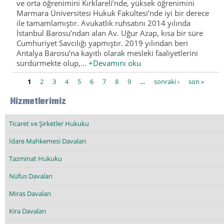
ve orta öğrenimini Kırklareli’nde, yüksek öğrenimini
Marmara Üniversitesi Hukuk Fakültesi’nde iyi bir derece
ile tamamlamıştır. Avukatlık ruhsatını 2014 yılında
İstanbul Barosu’ndan alan Av. Uğur Azap, kısa bir süre
Cumhuriyet Savcılığı yapmıştır. 2019 yılından beri
Antalya Barosu’na kayıtlı olarak mesleki faaliyetlerini
sürdürmekte olup,...
+Devamını oku
Sayfalar
1
2
3
4
5
6
7
8
9
…
sonraki ›
son »
Hizmetlerimiz
Ticaret ve Şirketler Hukuku
İdare Mahkemesi Davaları
Tazminat Hukuku
Nüfus Davaları
Miras Davaları
Kira Davaları