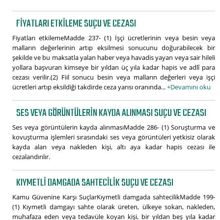
FIYATLARI ETKILEME SUÇU VE CEZASI
Fiyatları etkilemeMadde 237- (1) İşçi ücretlerinin veya besin veya
malların değerlerinin artıp eksilmesi sonucunu doğurabilecek bir
şekilde ve bu maksatla yalan haber veya havadis yayan veya sair hileli
yollara başvuran kimseye bir yıldan üç yıla kadar hapis ve adlî para
cezası verilir.(2) Fiil sonucu besin veya malların değerleri veya işçi
ücretleri artıp eksildiği takdirde ceza yarısı oranında...
+Devamını oku
SES VEYA GÖRÜNTÜLERIN KAYDA ALINMASI SUÇU VE CEZASI
Ses veya görüntülerin kayda alınmasıMadde 286- (1) Soruşturma ve
kovuşturma işlemleri sırasındaki ses veya görüntüleri yetkisiz olarak
kayda alan veya nakleden kişi, altı aya kadar hapis cezası ile
cezalandırılır.
KIYMETLI DAMGADA SAHTECILIK SUÇU VE CEZASI
Kamu Güvenine Karşı SuçlarKıymetli damgada sahtecilikMadde 199-
(1) Kıymetli damgayı sahte olarak üreten, ülkeye sokan, nakleden,
muhafaza eden veya tedavüle koyan kişi, bir yıldan beş yıla kadar