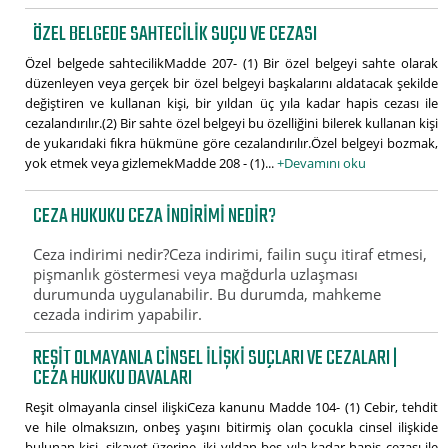
ÖZEL BELGEDE SAHTECILIK SUÇU VE CEZASI
Özel belgede sahtecilikMadde 207- (1) Bir özel belgeyi sahte olarak
düzenleyen veya gerçek bir özel belgeyi başkalarını aldatacak şekilde
değiştiren ve kullanan kişi, bir yıldan üç yıla kadar hapis cezası ile
cezalandırılır.(2) Bir sahte özel belgeyi bu özelliğini bilerek kullanan kişi
de yukarıdaki fıkra hükmüne göre cezalandırılır.Özel belgeyi bozmak,
yok etmek veya gizlemekMadde 208 - (1)...
+Devamını oku
CEZA HUKUKU CEZA INDIRIMI NEDIR?
Ceza indirimi nedir?Ceza indirimi, failin suçu itiraf etmesi,
pişmanlık göstermesi veya mağdurla uzlaşması
durumunda uygulanabilir. Bu durumda, mahkeme
cezada indirim yapabilir.
REŞIT OLMAYANLA CINSEL ILIŞKI SUÇLARI VE CEZALARI |
CEZA HUKUKU DAVALARI
Reşit olmayanla cinsel ilişkiCeza kanunu Madde 104- (1) Cebir, tehdit
ve hile olmaksızın, onbeş yaşını bitirmiş olan çocukla cinsel ilişkide
bulunan kişi, şikayet üzerine, iki yıldan beş yıla kadar hapis cezası ile