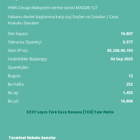
HMK-Cevap dilekçesini verme süresi ​​​​​​​MADDE-127
Yabancı devlet başkanına karşı suç Suçları ve Cezaları | Ceza
Hukuku Davaları
Site Sayacı:
16,807
Tekrarsız Ziyaretçi:
5,577
Sizin IP'niz:
85.208.96.193
İstatistikler Başlangıç:
04 Sep 2025
Ziyaretçiler:
Bugün:
12
Bu hafta:
252
Bu ay:
1,455
Bu yıl:
16,808
5237 sayılı Türk Ceza Kanunu (TCK) Tam Metin
Tazminat Hukuku konular