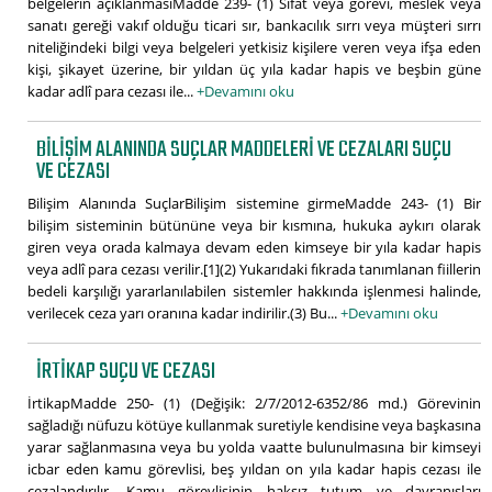
belgelerin açıklanmasıMadde 239- (1) Sıfat veya görevi, meslek veya
sanatı gereği vakıf olduğu ticari sır, bankacılık sırrı veya müşteri sırrı
niteliğindeki bilgi veya belgeleri yetkisiz kişilere veren veya ifşa eden
kişi, şikayet üzerine, bir yıldan üç yıla kadar hapis ve beşbin güne
kadar adlî para cezası ile...
+Devamını oku
BILIŞIM ALANINDA SUÇLAR MADDELERI VE CEZALARI SUÇU
VE CEZASI
Bilişim Alanında SuçlarBilişim sistemine girmeMadde 243- (1) Bir
bilişim sisteminin bütününe veya bir kısmına, hukuka aykırı olarak
giren veya orada kalmaya devam eden kimseye bir yıla kadar hapis
veya adlî para cezası verilir.[1](2) Yukarıdaki fıkrada tanımlanan fiillerin
bedeli karşılığı yararlanılabilen sistemler hakkında işlenmesi halinde,
verilecek ceza yarı oranına kadar indirilir.(3) Bu...
+Devamını oku
İRTIKAP SUÇU VE CEZASI
İrtikapMadde 250- (1) (Değişik: 2/7/2012-6352/86 md.) Görevinin
sağladığı nüfuzu kötüye kullanmak suretiyle kendisine veya başkasına
yarar sağlanmasına veya bu yolda vaatte bulunulmasına bir kimseyi
icbar eden kamu görevlisi, beş yıldan on yıla kadar hapis cezası ile
cezalandırılır. Kamu görevlisinin haksız tutum ve davranışları