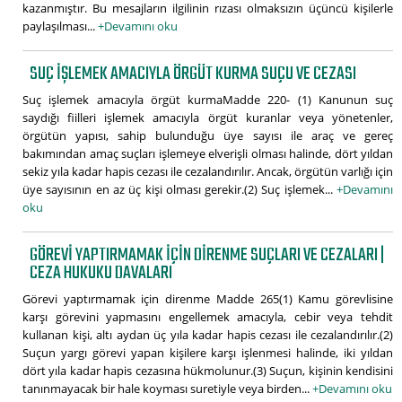
kazanmıştır. Bu mesajların ilgilinin rızası olmaksızın üçüncü kişilerle
paylaşılması...
+Devamını oku
SUÇ IŞLEMEK AMACIYLA ÖRGÜT KURMA SUÇU VE CEZASI
Suç işlemek amacıyla örgüt kurmaMadde 220- (1) Kanunun suç
saydığı fiilleri işlemek amacıyla örgüt kuranlar veya yönetenler,
örgütün yapısı, sahip bulunduğu üye sayısı ile araç ve gereç
bakımından amaç suçları işlemeye elverişli olması halinde, dört yıldan
sekiz yıla kadar hapis cezası ile cezalandırılır. Ancak, örgütün varlığı için
üye sayısının en az üç kişi olması gerekir.(2) Suç işlemek...
+Devamını
oku
GÖREVI YAPTIRMAMAK IÇIN DIRENME SUÇLARI VE CEZALARI |
CEZA HUKUKU DAVALARI
Görevi yaptırmamak için direnme Madde 265(1) Kamu görevlisine
karşı görevini yapmasını engellemek amacıyla, cebir veya tehdit
kullanan kişi, altı aydan üç yıla kadar hapis cezası ile cezalandırılır.(2)
Suçun yargı görevi yapan kişilere karşı işlenmesi halinde, iki yıldan
dört yıla kadar hapis cezasına hükmolunur.(3) Suçun, kişinin kendisini
tanınmayacak bir hale koyması suretiyle veya birden...
+Devamını oku