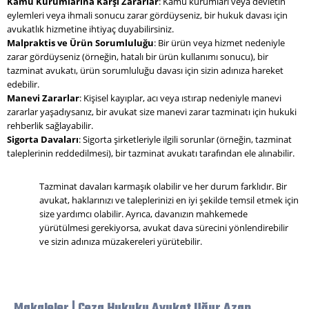
Kamu Kurumlarına Karşı Zararlar
: Kamu kurumları veya devletin
eylemleri veya ihmali sonucu zarar gördüyseniz, bir hukuk davası için
avukatlık hizmetine ihtiyaç duyabilirsiniz.
Malpraktis ve Ürün Sorumluluğu
: Bir ürün veya hizmet nedeniyle
zarar gördüyseniz (örneğin, hatalı bir ürün kullanımı sonucu), bir
tazminat avukatı, ürün sorumluluğu davası için sizin adınıza hareket
edebilir.
Manevi Zararlar
: Kişisel kayıplar, acı veya ıstırap nedeniyle manevi
zararlar yaşadıysanız, bir avukat size manevi zarar tazminatı için hukuki
rehberlik sağlayabilir.
Sigorta Davaları
: Sigorta şirketleriyle ilgili sorunlar (örneğin, tazminat
taleplerinin reddedilmesi), bir tazminat avukatı tarafından ele alınabilir.
Tazminat davaları karmaşık olabilir ve her durum farklıdır. Bir
avukat, haklarınızı ve taleplerinizi en iyi şekilde temsil etmek için
size yardımcı olabilir. Ayrıca, davanızın mahkemede
yürütülmesi gerekiyorsa, avukat dava sürecini yönlendirebilir
ve sizin adınıza müzakereleri yürütebilir.
Makaleler | Ceza Hukuku Avukat Uğur Azap