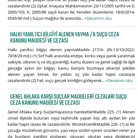
cezalandırılır.(2) (İptal: Anayasa Mahkemesinin 23/11/2005 tarihli ve E:
2005/103, K: 2005/89 sayılı kararı ile; Yeniden düzenleme: 18/6/2014-
6545/60 md.) Suçun mağdur ile arasında...
+Devamını oku
HALKI YANILTICI BILGIYI ALENEN YAYMA /A SUÇU CEZA
KANUNU MADDESI VE CEZASI
Halkı yanıltıcı bilgiyi alenen yaymaMadde 217/A- (Ek:13/10/2022-
7418/29 md.) (1) Sırf halk arasında endişe, korku veya panik yaratmak
saikiyle, ülkenin iç ve dış güvenliği, kamu düzeni ve genel sağlığı ile ilgili
gerçeğe aykırı bir bilgiyi, kamu barışını bozmaya elverişli şekilde
alenen yayan kimse, bir yıldan üç yıla kadar hapis cezasıyla
cezalandırılır.(2) Fail, suçu gerçek kimliğini gizleyerek...
+Devamını oku
GENEL AHLAKA KARŞI SUÇLAR MADDELERI CEZALARI SUÇU
CEZA KANUNU MADDESI VE CEZASI
Genel Ahlaka Karşı SuçlarHayasızca hareketlerMadde 225- (1) Alenen
cinsel ilişkide bulunan veya teşhircilik yapan kişi, altı aydan bir yıla
kadar hapis cezası ile cezalandırılır. MüstehcenlikMadde 226- (1) a) Bir
çocuğa müstehcen görüntü, yazı veya sözleri içeren ürünleri veren ya
da bunların içeriğini gösteren, okuyan, okutan veya dinleten,b)