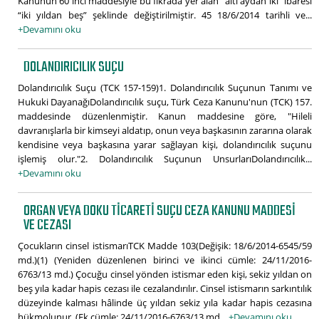
Kanunun 60 ıncı maddesiyle bu fıkrada yer alan “altı aydan iki” ibaresi
“iki yıldan beş” şeklinde değiştirilmiştir. 45 18/6/2014 tarihli ve...
+Devamını oku
DOLANDIRICILIK SUÇU
Dolandırıcılık Suçu (TCK 157-159)1. Dolandırıcılık Suçunun Tanımı ve
Hukuki DayanağıDolandırıcılık suçu, Türk Ceza Kanunu'nun (TCK) 157.
maddesinde düzenlenmiştir. Kanun maddesine göre, "Hileli
davranışlarla bir kimseyi aldatıp, onun veya başkasının zararına olarak
kendisine veya başkasına yarar sağlayan kişi, dolandırıcılık suçunu
işlemiş olur."2. Dolandırıcılık Suçunun UnsurlarıDolandırıcılık...
+Devamını oku
ORGAN VEYA DOKU TICARETI SUÇU CEZA KANUNU MADDESI
VE CEZASI
Çocukların cinsel istismarıTCK Madde 103(Değişik: 18/6/2014-6545/59
md.)(1) (Yeniden düzenlenen birinci ve ikinci cümle: 24/11/2016-
6763/13 md.) Çocuğu cinsel yönden istismar eden kişi, sekiz yıldan on
beş yıla kadar hapis cezası ile cezalandırılır. Cinsel istismarın sarkıntılık
düzeyinde kalması hâlinde üç yıldan sekiz yıla kadar hapis cezasına
hükmolunur. (Ek cümle: 24/11/2016-6763/13 md...
+Devamını oku