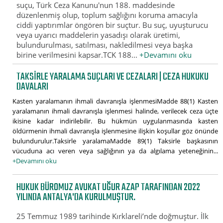
suçu, Türk Ceza Kanunu'nun 188. maddesinde
düzenlenmiş olup, toplum sağlığını koruma amacıyla
ciddi yaptırımlar öngören bir suçtur. Bu suç, uyuşturucu
veya uyarıcı maddelerin yasadışı olarak üretimi,
bulundurulması, satılması, nakledilmesi veya başka
birine verilmesini kapsar.TCK 188...
+Devamını oku
TAKSIRLE YARALAMA SUÇLARI VE CEZALARI | CEZA HUKUKU
DAVALARI
Kasten yaralamanın ihmali davranışla işlenmesiMadde 88(1) Kasten
yaralamanın ihmali davranışla işlenmesi halinde, verilecek ceza üçte
ikisine kadar indirilebilir. Bu hükmün uygulanmasında kasten
öldürmenin ihmali davranışla işlenmesine ilişkin koşullar göz önünde
bulundurulur.Taksirle yaralamaMadde 89(1) Taksirle başkasının
vücuduna acı veren veya sağlığının ya da algılama yeteneğinin...
+Devamını oku
HUKUK BÜROMUZ AVUKAT UĞUR AZAP TARAFINDAN 2022
YILINDA ANTALYA'DA KURULMUŞTUR.
25 Temmuz 1989 tarihinde Kırklareli’nde doğmuştur. İlk