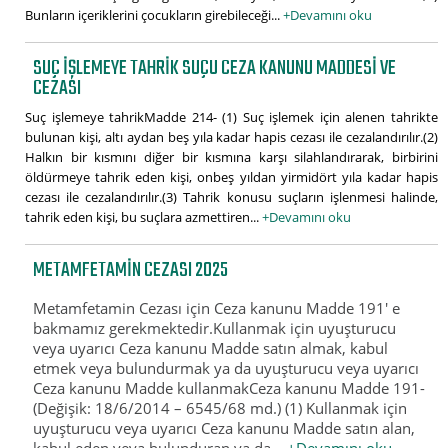
Bunların içeriklerini çocukların girebileceği...
+Devamını oku
SUÇ IŞLEMEYE TAHRIK SUÇU CEZA KANUNU MADDESI VE
CEZASI
Suç işlemeye tahrikMadde 214- (1) Suç işlemek için alenen tahrikte
bulunan kişi, altı aydan beş yıla kadar hapis cezası ile cezalandırılır.(2)
Halkın bir kısmını diğer bir kısmına karşı silahlandırarak, birbirini
öldürmeye tahrik eden kişi, onbeş yıldan yirmidört yıla kadar hapis
cezası ile cezalandırılır.(3) Tahrik konusu suçların işlenmesi halinde,
tahrik eden kişi, bu suçlara azmettiren...
+Devamını oku
METAMFETAMIN CEZASI 2025
Metamfetamin Cezası için Ceza kanunu Madde 191' e
bakmamız gerekmektedir.Kullanmak için uyuşturucu
veya uyarıcı Ceza kanunu Madde satın almak, kabul
etmek veya bulundurmak ya da uyuşturucu veya uyarıcı
Ceza kanunu Madde kullanmakCeza kanunu Madde 191-
(Değişik: 18/6/2014 – 6545/68 md.) (1) Kullanmak için
uyuşturucu veya uyarıcı Ceza kanunu Madde satın alan,
kabul eden veya bulunduran ya da...
+Devamını oku