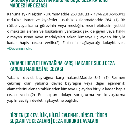
KANUNA AYKIRI EĞITIM KURUMU SUÇU CEZA KANUNU
MADDESI VE CEZASI
Kanuna aykırı eğitim kurumuMadde 263 (Mülga – 17/4/2013-6460/13
md.)Özel işaret ve kıyafetleri usulsüz kullanmaMadde 264- (1) Bir
rütbe veya kamu görevinin veya mesleğin, resmi elbisesini yetkisi
olmaksızın alenen ve başkalarını yanıltacak şekilde giyen veya hakkı
olmayan nişan veya madalyaları takan kimseye üç aydan bir yıla
kadar hapis cezası verilir.(2) Elbisenin sağlayacağı kolaylık ve...
+Devamını oku
YABANCI DEVLET BAYRAĞINA KARŞI HAKARET SUÇU CEZA
KANUNU MADDESI VE CEZASI
Yabancı devlet bayrağına karşı hakaretMadde 341- (1) Resmen
çekilmiş olan yabancı devlet bayrağını veya diğer egemenlik
alametlerini alenen tahkir eden kimseye üç aydan bir yıla kadar hapis
cezası verilir.(2) Bu suçtan dolayı soruşturma ve kovuşturma
yapılması, ilgili devletin şikayetine bağlıdır.
BIRDEN ÇOK EVLILIK, HILELI EVLENME, DINSEL TÖREN
SUÇLARI VE CEZALARI | CEZA HUKUKU DAVALARI