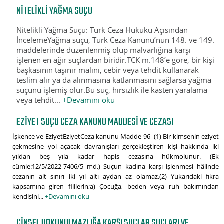
NITELIKLI YAĞMA SUÇU
Nitelikli Yağma Suçu: Türk Ceza Hukuku Açısından
İncelemeYağma suçu, Türk Ceza Kanunu’nun 148. ve 149.
maddelerinde düzenlenmiş olup malvarlığına karşı
işlenen en ağır suçlardan biridir.TCK m.148’e göre, bir kişi
başkasının taşınır malını, cebir veya tehdit kullanarak
teslim alır ya da alınmasına katlanmasını sağlarsa yağma
suçunu işlemiş olur.Bu suç, hırsızlık ile kasten yaralama
veya tehdit...
+Devamını oku
EZIYET SUÇU CEZA KANUNU MADDESI VE CEZASI
İşkence ve EziyetEziyetCeza kanunu Madde 96- (1) Bir kimsenin eziyet
çekmesine yol açacak davranışları gerçekleştiren kişi hakkında iki
yıldan beş yıla kadar hapis cezasına hükmolunur. (Ek
cümle:12/5/2022-7406/5 md.) Suçun kadına karşı işlenmesi hâlinde
cezanın alt sınırı iki yıl altı aydan az olamaz.(2) Yukarıdaki fıkra
kapsamına giren fiillerin;a) Çocuğa, beden veya ruh bakımından
kendisini...
+Devamını oku
CINSEL DOKUNULMAZLIĞA KARŞI SUÇLAR SUÇLARI VE