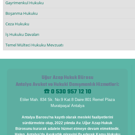
Gayrimenkul Hukuku
Boşanma Hukuku
Ceza Hukuku
İş Hukuku Davaları
Temel Mülteci Hukuku Mevzuatı
Uğur Azap Hukuk Bürosu
Antalya Avukat ve Hukuki Danışmanlık Hizmetleri
:
☎️ 0 530 957 12 10
Etiler Mah. 834 Sk. No:9 Kat:8 Daire:801 Remel Plaza
Muratpaşa/ Antalya
Antalya Barosu’na kayıtlı olarak mesleki faaliyetlerini
sürdürmekte olup, 2022 yılında Av. Uğur Azap Hukuk
Bürosunu kurarak adalete hizmet etmeye devam etmektedir.
Halen, Antalya'da Avukatlık görevini ifa ederek Kamu Hukuku