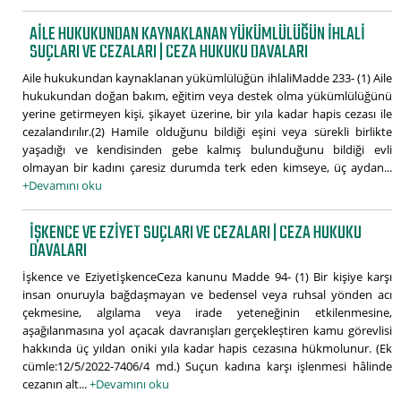
AILE HUKUKUNDAN KAYNAKLANAN YÜKÜMLÜLÜĞÜN IHLALI
SUÇLARI VE CEZALARI | CEZA HUKUKU DAVALARI
Aile hukukundan kaynaklanan yükümlülüğün ihlaliMadde 233- (1) Aile
hukukundan doğan bakım, eğitim veya destek olma yükümlülüğünü
yerine getirmeyen kişi, şikayet üzerine, bir yıla kadar hapis cezası ile
cezalandırılır.(2) Hamile olduğunu bildiği eşini veya sürekli birlikte
yaşadığı ve kendisinden gebe kalmış bulunduğunu bildiği evli
olmayan bir kadını çaresiz durumda terk eden kimseye, üç aydan...
+Devamını oku
İŞKENCE VE EZIYET SUÇLARI VE CEZALARI | CEZA HUKUKU
DAVALARI
İşkence ve EziyetİşkenceCeza kanunu Madde 94- (1) Bir kişiye karşı
insan onuruyla bağdaşmayan ve bedensel veya ruhsal yönden acı
çekmesine, algılama veya irade yeteneğinin etkilenmesine,
aşağılanmasına yol açacak davranışları gerçekleştiren kamu görevlisi
hakkında üç yıldan oniki yıla kadar hapis cezasına hükmolunur. (Ek
cümle:12/5/2022-7406/4 md.) Suçun kadına karşı işlenmesi hâlinde
cezanın alt...
+Devamını oku