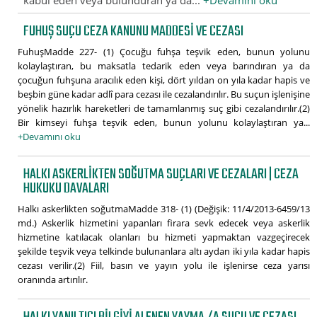
FUHUŞ SUÇU CEZA KANUNU MADDESI VE CEZASI
FuhuşMadde 227- (1) Çocuğu fuhşa teşvik eden, bunun yolunu
kolaylaştıran, bu maksatla tedarik eden veya barındıran ya da
çocuğun fuhşuna aracılık eden kişi, dört yıldan on yıla kadar hapis ve
beşbin güne kadar adlî para cezası ile cezalandırılır. Bu suçun işlenişine
yönelik hazırlık hareketleri de tamamlanmış suç gibi cezalandırılır.(2)
Bir kimseyi fuhşa teşvik eden, bunun yolunu kolaylaştıran ya...
+Devamını oku
HALKI ASKERLIKTEN SOĞUTMA SUÇLARI VE CEZALARI | CEZA
HUKUKU DAVALARI
Halkı askerlikten soğutmaMadde 318- (1) (Değişik: 11/4/2013-6459/13
md.) Askerlik hizmetini yapanları firara sevk edecek veya askerlik
hizmetine katılacak olanları bu hizmeti yapmaktan vazgeçirecek
şekilde teşvik veya telkinde bulunanlara altı aydan iki yıla kadar hapis
cezası verilir.(2) Fiil, basın ve yayın yolu ile işlenirse ceza yarısı
oranında artırılır.