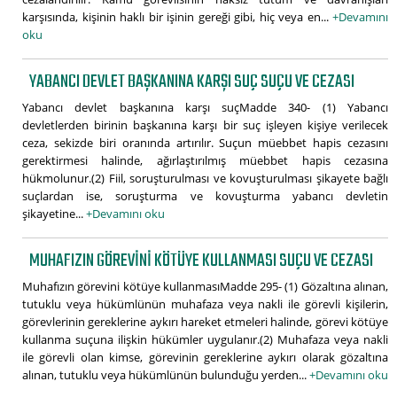
karşısında, kişinin haklı bir işinin gereği gibi, hiç veya en...
+Devamını
oku
YABANCI DEVLET BAŞKANINA KARŞI SUÇ SUÇU VE CEZASI
Yabancı devlet başkanına karşı suçMadde 340- (1) Yabancı
devletlerden birinin başkanına karşı bir suç işleyen kişiye verilecek
ceza, sekizde biri oranında artırılır. Suçun müebbet hapis cezasını
gerektirmesi halinde, ağırlaştırılmış müebbet hapis cezasına
hükmolunur.(2) Fiil, soruşturulması ve kovuşturulması şikayete bağlı
suçlardan ise, soruşturma ve kovuşturma yabancı devletin
şikayetine...
+Devamını oku
MUHAFIZIN GÖREVINI KÖTÜYE KULLANMASI SUÇU VE CEZASI
Muhafızın görevini kötüye kullanmasıMadde 295- (1) Gözaltına alınan,
tutuklu veya hükümlünün muhafaza veya nakli ile görevli kişilerin,
görevlerinin gereklerine aykırı hareket etmeleri halinde, görevi kötüye
kullanma suçuna ilişkin hükümler uygulanır.(2) Muhafaza veya nakli
ile görevli olan kimse, görevinin gereklerine aykırı olarak gözaltına
alınan, tutuklu veya hükümlünün bulunduğu yerden...
+Devamını oku