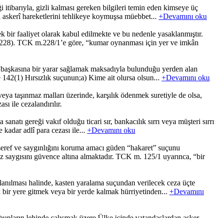
i itibarıyla, gizli kalması gereken bilgileri temin eden kimseye üç
eya askerî hareketlerini tehlikeye koymuşsa müebbet...
+Devamını oku
 faaliyet olarak kabul edilmekte ve bu nedenle yasaklanmıştır.
228). TCK m.228/1’e göre, “kumar oynanması için yer ve imkân
ya başkasına bir yarar sağlamak maksadıyla bulunduğu yerden alan
e 142(1) Hırsızlık suçunun;a) Kime ait olursa olsun...
+Devamını oku
 veya taşınmaz malları üzerinde, karşılık ödenmek suretiyle de olsa,
sı ile cezalandırılır.
sanatı gereği vakıf olduğu ticari sır, bankacılık sırrı veya müşteri sırrı
 kadar adlî para cezası ile...
+Devamını oku
ef ve saygınlığını koruma amacı güden “hakaret” suçunu
 öz saygısını güvence altına almaktadır. TCK m. 125/1 uyarınca, “bir
anılması halinde, kasten yaralama suçundan verilecek ceza üçte
bir yere gitmek veya bir yerde kalmak hürriyetinden...
+Devamını
unların lehinde çalışmak üzere Ülke içinde vatandaşlardan asker