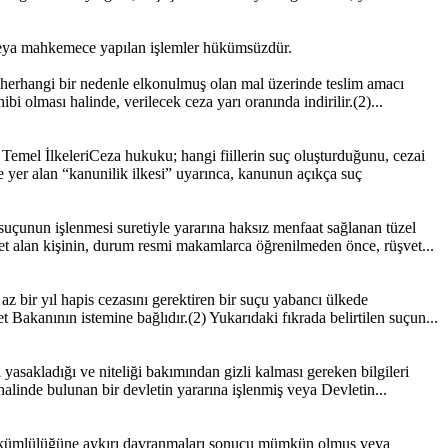
ya mahkemece yapılan işlemler hükümsüzdür.
herhangi bir nedenle elkonulmuş olan mal üzerinde teslim amacı
ibi olması halinde, verilecek ceza yarı oranında indirilir.(2)...
emel İlkeleriCeza hukuku; hangi fiillerin suç oluşturduğunu, cezai
 yer alan “kanunilik ilkesi” uyarınca, kanunun açıkça suç
uçunun işlenmesi suretiyle yararına haksız menfaat sağlanan tüzel
t alan kişinin, durum resmi makamlarca öğrenilmeden önce, rüşvet...
z bir yıl hapis cezasını gerektiren bir suçu yabancı ülkede
 Bakanının istemine bağlıdır.(2) Yukarıdaki fıkrada belirtilen suçun...
asakladığı ve niteliği bakımından gizli kalması gereken bilgileri
halinde bulunan bir devletin yararına işlenmiş veya Devletin...
en yükümlülüğüne aykırı davranmaları sonucu mümkün olmuş veya