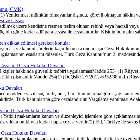
anunu (CMK)
 Yenilenmesi mümkün olmayanlar dışında, görevli olmayan hâkim ve
si ve Cezası
lmek üzere kendisine resmen teslim olunan rehinli veya hacizli veya 
üç bin güne kadar adlî para cezası ile cezalandırılır. Kişinin bu malın sah
en dikkat edilmesi gereken konular
şılması ve kanuni sürelerin kaçırılmaması önem taşır.Ceza Hukukunun T
yargılamasının esaslarını düzenler. Türk Ceza Kanunu’nun 2. maddesinde
e Cezaları | Ceza Hukuku Davaları
l kişiler hakkında güvenlik tedbiri uygulanmasıMadde 253- (1) Rüşvet s
r.Etkin pişmanlık Madde 254(1) (Değişik: 2/7/2012-6352/88 md.) Rüşve
uku Davaları
ü maddede yazılı suçlar dışında, Türk kanunlarına göre aşağı sınırı en a
kdirde, Türk kanunlarına göre cezalandırılır. Yargılama yapılması Adalet
ezaları | Ceza Hukuku Davaları
Yetkili makamların kanun ve düzenleyici işlemlere göre açıklanmasını y
yıldan oniki yıla kadar hapis cezası verilir.(2) Fiil, Türkiye ile savaş 
ı | Ceza Hukuku Davaları
 bölümde tanımlanan suçların işlenmesi, ilgili kişilerin dikkat ve öz