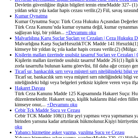
Devletin güvenliğine ilişkin bilgileri temin etmeMadde 327- (1) D
yıldan sekiz yıla kadar hapis cezası verilir.(2) Fiil, savaş sıra
Kumar Oynatma
Kumar Oynatma Suçu: Türk Ceza Hukuku Açısından Değerlendirm
Türk Ceza Kanunu’nda kumar oynama değil, kumar oynanması i
sağlayan kişi, bir yıldan...
+Devamını oku
Malvarlığına Karşı Suçlar Suçları ve Cezaları | Ceza Hukuku D
Malvarlığına Karşı SuçlarHırsızlıkTCK Madde 141 Hırsızlık(1) Z
kimseye bir yıldan üç yıla kadar hapis cezası verilir.(2) (Mülga
Kişilerin malları üzerinde usulsüz tasarruf Suçları ve Cezaları
Kişilerin malları üzerinde usulsüz tasarruf Madde 261(1) İlgili k
zorla tasarrufta bulunan kamu görevlisi, fiil daha ağır cezayı gere
Ticarî sır, bankacılık sırrı veya müşteri sırrı niteliğindeki bil
Ticarî sır, bankacılık sırrı veya müşteri sırrı niteliğindeki bilg
niteliğindeki bilgi veya belgeleri yetkisiz kişilere veren veya if
Hakaret Davası
Türk Ceza Kanunu Madde 125 Kapsamında Hakaret Suçu: Hukuki
düzenlemektedir. Hakaret suçu, kişilik haklarını ihlal eden fiil
kimseye onur,...
+Devamını oku
Cebir Tck Madde Suçu ve Cezası
Cebir TCK Madde 108(1) Bir şeyi yapması veya yapmaması ya da 
birinden yarısına kadar artırılarak hükmolunur.Kişiyi hürriye
oku
Yabancı hizmetine asker yazma, yazılma Suçu ve Cezası
Yabancı hizmetine asker yazma, yazılmaMadde 320- (1) Hükûmet