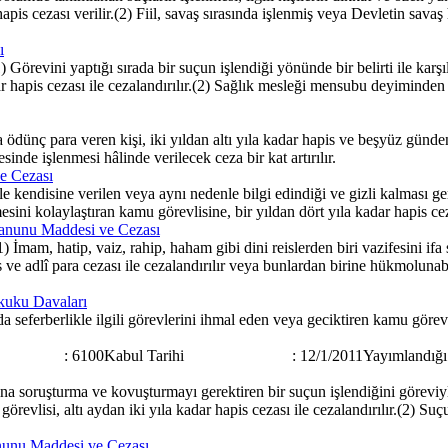
apis cezası verilir.(2) Fiil, savaş sırasında işlenmiş veya Devletin savaş 
ı
Görevini yaptığı sırada bir suçun işlendiği yönünde bir belirti ile ka
hapis cezası ile cezalandırılır.(2) Sağlık mesleği mensubu deyiminden ta
ünç para veren kişi, iki yıldan altı yıla kadar hapis ve beşyüz günden b
nde işlenmesi hâlinde verilecek ceza bir kat artırılır.
e Cezası
kendisine verilen veya aynı nedenle bilgi edindiği ve gizli kalması gere
sini kolaylaştıran kamu görevlisine, bir yıldan dört yıla kadar hapis ceza
Kanunu Maddesi ve Cezası
İmam, hatip, vaiz, rahip, haham gibi dini reislerden biri vazifesini if
s ve adlî para cezası ile cezalandırılır veya bunlardan birine hükmolunabi
ukuku Davaları
seferberlikle ilgili görevlerini ihmal eden veya geciktiren kamu görevlis
6100Kabul Tarihi : 12/1/2011Yayımlandığı Resmî Ga
soruşturma ve kovuşturmayı gerektiren bir suçun işlendiğini göreviyle
lisi, altı aydan iki yıla kadar hapis cezası ile cezalandırılır.(2) Suçun
anunu Maddesi ve Cezası