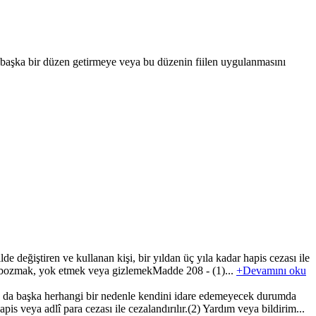
başka bir düzen getirmeye veya bu düzenin fiilen uygulanmasını
 değiştiren ve kullanan kişi, bir yıldan üç yıla kadar hapis cezası ile
geyi bozmak, yok etmek veya gizlemekMadde 208 - (1)...
+Devamını oku
a da başka herhangi bir nedenle kendini idare edemeyecek durumda
s veya adlî para cezası ile cezalandırılır.(2) Yardım veya bildirim...