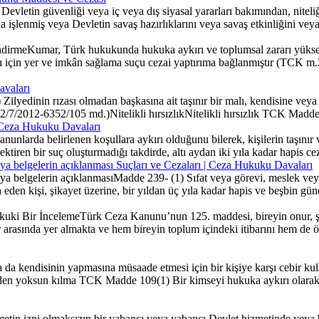
evletin güvenliği veya iç veya dış siyasal yararları bakımından, niteliğ
sında işlenmiş veya Devletin savaş hazırlıklarını veya savaş etkinliğini v
eKumar, Türk hukukunda hukuka aykırı ve toplumsal zararı yüksek bir
çin yer ve imkân sağlama suçu cezai yaptırıma bağlanmıştır (TCK m.
avaları
ilyedinin rızası olmadan başkasına ait taşınır bir malı, kendisine ve
: 2/7/2012-6352/105 md.)Nitelikli hırsızlıkNitelikli hırsızlık TCK Madd
 | Ceza Hukuku Davaları
anunlarda belirlenen koşullara aykırı olduğunu bilerek, kişilerin taşınır
ktiren bir suç oluşturmadığı takdirde, altı aydan iki yıla kadar hapis ceza
gi veya belgelerin açıklanması Suçları ve Cezaları | Ceza Hukuku Davaları
i veya belgelerin açıklanmasıMadde 239- (1) Sıfat veya görevi, meslek veya 
şa eden kişi, şikayet üzerine, bir yıldan üç yıla kadar hapis ve beşbin güne
 Bir İncelemeTürk Ceza Kanunu’nun 125. maddesi, bireyin onur, şer
ler arasında yer almakta ve hem bireyin toplum içindeki itibarını hem de
kendisinin yapmasına müsaade etmesi için bir kişiye karşı cebir kull
tinden yoksun kılma TCK Madde 109(1) Bir kimseyi hukuka aykırı olarak 
in izni olmaksızın bir yabancı veya yabancı Devlet hizmetinde veya b