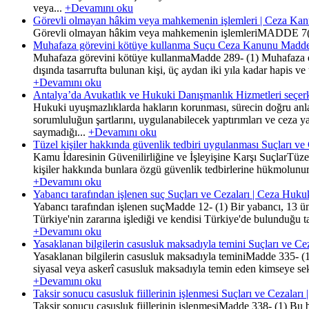
veya...
+Devamını oku
Görevli olmayan hâkim veya mahkemenin işlemleri | Ceza K
Görevli olmayan hâkim veya mahkemenin işlemleriMADDE 7(1)
Muhafaza görevini kötüye kullanma Suçu Ceza Kanunu Madde
Muhafaza görevini kötüye kullanmaMadde 289- (1) Muhafaza edi
dışında tasarrufta bulunan kişi, üç aydan iki yıla kadar hapis ve 
+Devamını oku
Antalya’da Avukatlık ve Hukuki Danışmanlık Hizmetleri seçerk
Hukuki uyuşmazlıklarda hakların korunması, sürecin doğru anla
sorumluluğun şartlarını, uygulanabilecek yaptırımları ve ceza 
saymadığı...
+Devamını oku
Tüzel kişiler hakkında güvenlik tedbiri uygulanması Suçları v
Kamu İdaresinin Güvenilirliğine ve İşleyişine Karşı SuçlarTüze
kişiler hakkında bunlara özgü güvenlik tedbirlerine hükmolunu
+Devamını oku
Yabancı tarafından işlenen suç Suçları ve Cezaları | Ceza Huk
Yabancı tarafından işlenen suçMadde 12- (1) Bir yabancı, 13 ünc
Türkiye'nin zararına işlediği ve kendisi Türkiye'de bulunduğu ta
+Devamını oku
Yasaklanan bilgilerin casusluk maksadıyla temini Suçları ve C
Yasaklanan bilgilerin casusluk maksadıyla teminiMadde 335- (1) 
siyasal veya askerî casusluk maksadıyla temin eden kimseye sekiz 
+Devamını oku
Taksir sonucu casusluk fiillerinin işlenmesi Suçları ve Cezalar
Taksir sonucu casusluk fiillerinin işlenmesiMadde 338- (1) Bu