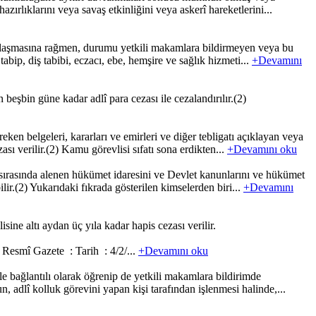
hazırlıklarını veya savaş etkinliğini veya askerî hareketlerini...
rşılaşmasına rağmen, durumu yetkili makamlara bildirmeyen veya bu
bip, diş tabibi, eczacı, ebe, hemşire ve sağlık hizmeti...
+Devamını
eşbin güne kadar adlî para cezası ile cezalandırılır.(2)
ken belgeleri, kararları ve emirleri ve diğer tebligatı açıklayan veya
sı verilir.(2) Kamu görevlisi sıfatı sona erdikten...
+Devamını oku
a sırasında alenen hükümet idaresini ve Devlet kanunlarını ve hükümet
lir.(2) Yukarıdaki fıkrada gösterilen kimselerden biri...
+Devamını
ine altı aydan üç yıla kadar hapis cezası verilir.
zete : Tarih : 4/2/...
+Devamını oku
 bağlantılı olarak öğrenip de yetkili makamlara bildirimde
, adlî kolluk görevini yapan kişi tarafından işlenmesi halinde,...