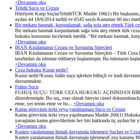
+Devamını oku
Tehdit Suçu ve Cezası
Hürriyete Karşı SuçlarTehditTCK Madde 106(1) Bir başkasını, ken
aydan 44 18/6/2014 tarihli ve 6545 sayılı Kanunun 60 ıncı maddesi
Bir mekanı basmak, kurşunlamak, sağa sola ateş etmek Türk ce
Bir mekanı basmak kurşunlamak sağa sola ateş etmek türk ceza hu
hukuku konusunu incelemek istedik. “Bir mekanı basmak, kurşun
+Devamını oku
IBAN Kiralamanın Cezası ve Savunma Süreçleri
IBAN Kiralamanın Cezası ve Savunma Süreçleri – Türk Ceza Huk
tarafından da istismar edilmeye başlanmıştır. Bu istismarın başl
+Devamını oku
Ceza hukuku Kusur nedir?
Kusur nedir?Kusur, failin suçu işlerken bilinçli ve iradi davranm
davranmaktır.
Fuhuş Suçu
FUHUŞ SUÇU: TÜRK CEZA HUKUKU AÇISINDAN BİR DEĞERLEN
düzenlenmiştir. Bu suç, esas olarak bireyin cinsel dokunulmazlı
etme, yer temin etme ve bu...
+Devamını oku
Kamu görevinin terki veya yapılmaması Suçu ve Cezası
Kamu görevinin terki veya yapılmaması Madde 260(1) Hukuka ay
yavaşlatan kamu görevlilerinin her biri hakkında üç aydan bir y
+Devamını oku
Kasten yaralamanın ihmali davranışla işlenmesi Suçları ve Cez
Kasten yaralamanın ihmali davranışla işlenmesiCeza kanunu Madd