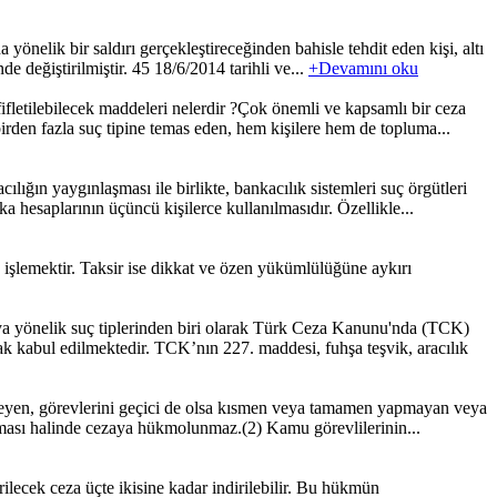
elik bir saldırı gerçekleştireceğinden bahisle tehdit eden kişi, altı
e değiştirilmiştir. 45 18/6/2014 tarihli ve...
+Devamını oku
ifletilebilecek maddeleri nelerdir ?Çok önemli ve kapsamlı bir ceza
den fazla suç tipine temas eden, hem kişilere hem de topluma...
n yaygınlaşması ile birlikte, bankacılık sistemleri suç örgütleri
a hesaplarının üçüncü kişilerce kullanılmasıdır. Özellikle...
ek işlemektir. Taksir ise dikkat ve özen yükümlülüğüne aykırı
 suç tiplerinden biri olarak Türk Ceza Kanunu'nda (TCK)
rak kabul edilmektedir. TCK’nın 227. maddesi, fuhşa teşvik, aracılık
meyen, görevlerini geçici de olsa kısmen veya tamamen yapmayan veya
maması halinde cezaya hükmolunmaz.(2) Kamu görevlilerinin...
lecek ceza üçte ikisine kadar indirilebilir. Bu hükmün