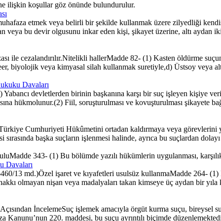
e ilişkin koşullar göz önünde bulundurulur.
sı
afaza etmek veya belirli bir şekilde kullanmak üzere zilyedliği kendis
n veya bu devir olgusunu inkar eden kişi, şikayet üzerine, altı aydan iki y
ası ile cezalandırılır.Nitelikli hallerMadde 82- (1) Kasten öldürme suçu
r, biyolojik veya kimyasal silah kullanmak suretiyle,d) Üstsoy veya alt
 Hukuku Davaları
bancı devletlerden birinin başkanına karşı bir suç işleyen kişiye veril
zasına hükmolunur.(2) Fiil, soruşturulması ve kovuşturulması şikayete ba
 Türkiye Cumhuriyeti Hükûmetini ortadan kaldırmaya veya görevlerin
esi sırasında başka suçların işlenmesi halinde, ayrıca bu suçlardan dola
oşuluMadde 343- (1) Bu bölümde yazılı hükümlerin uygulanması, karşılıkl
u Davaları
/13 md.)Özel işaret ve kıyafetleri usulsüz kullanmaMadde 264- (1) Bi
hakkı olmayan nişan veya madalyaları takan kimseye üç aydan bir yıla kad
ndan İncelemeSuç işlemek amacıyla örgüt kurma suçu, bireysel suçlard
eza Kanunu’nun 220. maddesi, bu suçu ayrıntılı biçimde düzenlemektedi