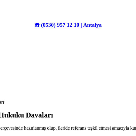
☎️
(0530) 957 12 10 | Antalya
rı
a Hukuku Davaları
erçevesinde hazırlanmış olup, ileride referans teşkil etmesi amacıyla k