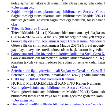
kolaylaşmış ise, taksirle davranan faile altı aydan üç yıla kadar h
+Devamını oku
Sağlık mesleği mensuplarının suçu bildirmemesi Suçu ve Cezas
Sağlık mesleği mensuplarının suçu bildirmemesi Madde 280- (1) 
hususta gecikme gösteren sağlık mesleği mensubu, bir yıla kadar 
oku
Tefecilik Suçu ve Cezası
TefecilikMadde 241- (1) Kazanç elde etmek amacıyla başkasına öd
(Ek:14/4/2020-7242/14 md.) Suçun bir örgütün faaliyeti çerçevesi
Göreve ilişkin sırrın açıklanması Suçu Ceza Kanunu Maddesi v
Göreve ilişkin sırrın açıklanması Madde 258(1) Görevi nedeniyle 
yayınlayan veya ne suretle olursa olsun başkalarının bilgi edinme
Görev sırasında din hizmetlerini kötüye kullanma Suçu Ceza 
Görev sırasında din hizmetlerini kötüye kullanmaMadde 219- (1) 
icraatını takbih ve tezyif ederse bir aydan bir seneye kadar hapi
oku
Seferberlikle ilgili görevin ihmali Suçları ve Cezaları | Ceza H
Seferberlikle ilgili görevin ihmaliMadde 324- (1) Sulh zamanında 
6100 sayılı Hukuk Muhakemeleri Kanunu
HUKUK MUHAKEMELERİ KANUNU Kanun Numarası : 
Kamu görevlisinin suçu bildirmemesi Suçu ve Cezası
Kamu görevlisinin suçu bildirmemesiMadde 279- (1) Kamu adına 
bulunmayı ihmal eden veya bu hususta gecikme gösteren kamu görev
+Devamını oku
Devletin güvenliğine ilişkin bilgileri temin etme Suçu Ceza K