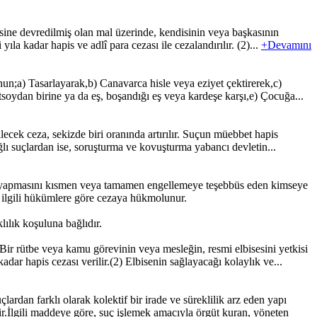
ine devredilmiş olan mal üzerinde, kendisinin veya başkasının
ıla kadar hapis ve adlî para cezası ile cezalandırılır. (2)...
+Devamını
nun;a) Tasarlayarak,b) Canavarca hisle veya eziyet çektirerek,c)
soydan birine ya da eş, boşandığı eş veya kardeşe karşı,e) Çocuğa...
ecek ceza, sekizde biri oranında artırılır. Suçun müebbet hapis
ğlı suçlardan ise, soruşturma ve kovuşturma yabancı devletin...
i yapmasını kısmen veya tamamen engellemeye teşebbüs eden kimseye
yı ilgili hükümlere göre cezaya hükmolunur.
ılık koşuluna bağlıdır.
r rütbe veya kamu görevinin veya mesleğin, resmi elbisesini yetkisi
ar hapis cezası verilir.(2) Elbisenin sağlayacağı kolaylık ve...
an farklı olarak kolektif bir irade ve süreklilik arz eden yapı
r.İlgili maddeye göre, suç işlemek amacıyla örgüt kuran, yöneten