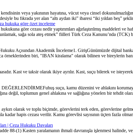
disinin veya yakınının hayatına, vücut veya cinsel dokunulmazlığına yön
yle bu fıkrada yer alan “altı aydan iki” ibaresi “iki yıldan beş” şeklind
za hukuka göre özet inceleme
kukuna göre cezası nedir yaptırımları ağırlaştırılmış maddeleri ve haf
lamak, sağa sola ateş etmek” fiilleri Türk Ceza Kanunu’nda (TCK) bir
uku Açısından Akademik İnceleme1. GirişGünümüzde dijital bankacılığı
ıca örneklerinden biri, "IBAN kiralama" olarak bilinen ve bireylerin bank
asıdır. Kast ve taksir olarak ikiye ayrılır. Kast, suçu bilerek ve isteyer
DİRMEFuhuş suçu, kamu düzenini ve ahlakını korumaya yönelik
ğına değil, toplumun genel ahlakına ve sağlığına yönelen bir tehdit ola
kırı olarak ve toplu biçimde, görevlerini terk eden, görevlerine gel
ıla kadar hapis cezası verilir. Kamu görevlisi sayısının üçten fazla ol
aları | Ceza Hukuku Davaları
e 88-(1) Kasten yaralamanın ihmali davranışla işlenmesi halinde, veri