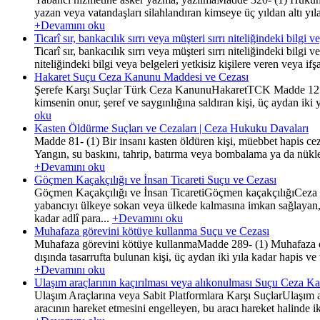
yazan veya vatandaşları silahlandıran kimseye üç yıldan altı yıla 
+Devamını oku
Ticarî sır, bankacılık sırrı veya müşteri sırrı niteliğindeki bi
Ticarî sır, bankacılık sırrı veya müşteri sırrı niteliğindeki bilg
niteliğindeki bilgi veya belgeleri yetkisiz kişilere veren veya if
Hakaret Suçu Ceza Kanunu Maddesi ve Cezası
Şerefe Karşı Suçlar Türk Ceza KanunuHakaretTCK Madde 125(1) Bi
kimsenin onur, şeref ve saygınlığına saldıran kişi, üç aydan iki y
oku
Kasten Öldürme Suçları ve Cezaları | Ceza Hukuku Davaları
Madde 81- (1) Bir insanı kasten öldüren kişi, müebbet hapis cez
Yangın, su baskını, tahrip, batırma veya bombalama ya da nüklee
+Devamını oku
Göçmen Kaçakçılığı ve İnsan Ticareti Suçu ve Cezası
Göçmen Kaçakçılığı ve İnsan TicaretiGöçmen kaçakçılığıCeza 
yabancıyı ülkeye sokan veya ülkede kalmasına imkan sağlayan,b
kadar adlî para...
+Devamını oku
Muhafaza görevini kötüye kullanma Suçu ve Cezası
Muhafaza görevini kötüye kullanmaMadde 289- (1) Muhafaza edi
dışında tasarrufta bulunan kişi, üç aydan iki yıla kadar hapis ve 
+Devamını oku
Ulaşım araçlarının kaçırılması veya alıkonulması Suçu Ceza 
Ulaşım Araçlarına veya Sabit Platformlara Karşı SuçlarUlaşım a
aracının hareket etmesini engelleyen, bu aracı hareket halinde i