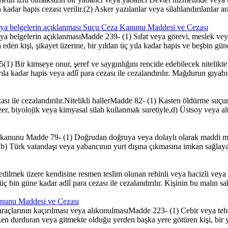
kadar hapis cezası verilir.(2) Asker yazılanlar veya silahlandırılanlar a
lgi veya belgelerin açıklanması Suçu Ceza Kanunu Maddesi ve Cezası
i veya belgelerin açıklanmasıMadde 239- (1) Sıfat veya görevi, meslek veya 
şa eden kişi, şikayet üzerine, bir yıldan üç yıla kadar hapis ve beşbin güne
r kimseye onur, şeref ve saygınlığını rencide edebilecek nitelikte som
ıla kadar hapis veya adlî para cezası ile cezalandırılır. Mağdurun gıyabın
ası ile cezalandırılır.Nitelikli hallerMadde 82- (1) Kasten öldürme suçu
r, biyolojik veya kimyasal silah kullanmak suretiyle,d) Üstsoy veya alt
kanunu Madde 79- (1) Doğrudan doğruya veya dolaylı olarak maddi men
) Türk vatandaşı veya yabancının yurt dışına çıkmasına imkan sağlayan
lmek üzere kendisine resmen teslim olunan rehinli veya hacizli veya 
üç bin güne kadar adlî para cezası ile cezalandırılır. Kişinin bu malın sah
Kanunu Maddesi ve Cezası
raçlarının kaçırılması veya alıkonulmasıMadde 223- (1) Cebir veya tehd
ken durduran veya gitmekte olduğu yerden başka yere götüren kişi, bir yıl