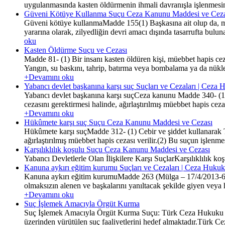
uygulanmasında kasten öldürmenin ihmali davranışla işlenmesin
Güveni Kötüye Kullanma Suçu Ceza Kanunu Maddesi ve Ceza
Güveni kötüye kullanmaMadde 155(1) Başkasına ait olup da, muh
yararına olarak, zilyedliğin devri amacı dışında tasarrufta buluna
oku
Kasten Öldürme Suçu ve Cezası
Madde 81- (1) Bir insanı kasten öldüren kişi, müebbet hapis cez
Yangın, su baskını, tahrip, batırma veya bombalama ya da nüklee
+Devamını oku
Yabancı devlet başkanına karşı suç Suçları ve Cezaları | Ceza
Yabancı devlet başkanına karşı suçCeza kanunu Madde 340- (1) Ya
cezasını gerektirmesi halinde, ağırlaştırılmış müebbet hapis ce
+Devamını oku
Hükûmete karşı suç Suçu Ceza Kanunu Maddesi ve Cezası
Hükûmete karşı suçMadde 312- (1) Cebir ve şiddet kullanarak
ağırlaştırılmış müebbet hapis cezası verilir.(2) Bu suçun işlenm
Karşılıklılık koşulu Suçu Ceza Kanunu Maddesi ve Cezası
Yabancı Devletlerle Olan İlişkilere Karşı SuçlarKarşılıklılık k
Kanuna aykırı eğitim kurumu Suçları ve Cezaları | Ceza Hukuk
Kanuna aykırı eğitim kurumuMadde 263 (Mülga – 17/4/2013-6460
olmaksızın alenen ve başkalarını yanıltacak şekilde giyen veya 
+Devamını oku
Suç İşlemek Amacıyla Örgüt Kurma
Suç İşlemek Amacıyla Örgüt Kurma Suçu: Türk Ceza Hukuku Açısı
üzerinden yürütülen suç faaliyetlerini hedef almaktadır.Türk C