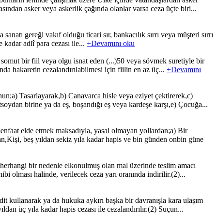
rasından asker veya askerlik çağında olanlar varsa ceza üçte biri...
sanatı gereği vakıf olduğu ticari sır, bankacılık sırrı veya müşteri sırrı
 kadar adlî para cezası ile...
+Devamını oku
ut bir fiil veya olgu isnat eden (...)50 veya sövmek suretiyle bir
da hakaretin cezalandırılabilmesi için fiilin en az üç...
+Devamını
nun;a) Tasarlayarak,b) Canavarca hisle veya eziyet çektirerek,c)
soydan birine ya da eş, boşandığı eş veya kardeşe karşı,e) Çocuğa...
faat elde etmek maksadıyla, yasal olmayan yollardan;a) Bir
,Kişi, beş yıldan sekiz yıla kadar hapis ve bin günden onbin güne
herhangi bir nedenle elkonulmuş olan mal üzerinde teslim amacı
ibi olması halinde, verilecek ceza yarı oranında indirilir.(2)...
it kullanarak ya da hukuka aykırı başka bir davranışla kara ulaşım
dan üç yıla kadar hapis cezası ile cezalandırılır.(2) Suçun...