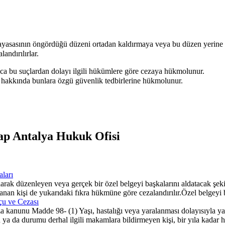
ayasasının öngördüğü düzeni ortadan kaldırmaya veya bu düzen yerine 
andırılırlar.
rıca bu suçlardan dolayı ilgili hükümlere göre cezaya hükmolunur.
er hakkında bunlara özgü güvenlik tedbirlerine hükmolunur.
ap Antalya Hukuk Ofisi
aları
rak düzenleyen veya gerçek bir özel belgeyi başkalarını aldatacak şekilde
 kullanan kişi de yukarıdaki fıkra hükmüne göre cezalandırılır.Özel bel
çu ve Cezası
 kanunu Madde 98- (1) Yaşı, hastalığı veya yaralanması dolayısıyla y
a da durumu derhal ilgili makamlara bildirmeyen kişi, bir yıla kadar hapi