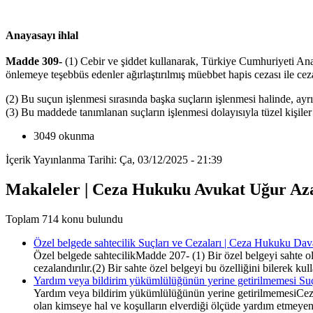
Anayasayı ihlal
Madde 309-
(1) Cebir ve şiddet kullanarak, Türkiye Cumhuriyeti An
önlemeye teşebbüs edenler ağırlaştırılmış müebbet hapis cezası ile cezal
(2) Bu suçun işlenmesi sırasında başka suçların işlenmesi halinde, ay
(3) Bu maddede tanımlanan suçların işlenmesi dolayısıyla tüzel kişil
3049 okunma
İçerik Yayınlanma Tarihi: Ça, 03/12/2025 - 21:39
Makaleler | Ceza Hukuku Avukat Uğur Az
Toplam 714 konu bulundu
Özel belgede sahtecilik Suçları ve Cezaları | Ceza Hukuku Dav
Özel belgede sahtecilikMadde 207- (1) Bir özel belgeyi sahte ola
cezalandırılır.(2) Bir sahte özel belgeyi bu özelliğini bilerek
Yardım veya bildirim yükümlülüğünün yerine getirilmemesi Su
Yardım veya bildirim yükümlülüğünün yerine getirilmemesiCeza
olan kimseye hal ve koşulların elverdiği ölçüde yardım etmeyen y