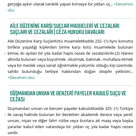
gerçeğe aykırı olarak tanıklık yapan kimseye bir yıldan üç...
+Devamını
oku
AILE DÜZENINE KARŞI SUÇLAR MADDELERI VE CEZALARI
SUÇLARI VE CEZALARI | CEZA HUKUKU DAVALARI
Aile Düzenine Karşı SuçlarKötü muameleMadde 232- (1) Aynı konutta
birlikte yaşadığı kişilerden birine karşı kötü muamelede bulunan
kimse, iki aydan bir yıla kadar hapis cezası ile cezalandırılır.(2) İdaresi
altında bulunan veya büyütmek, okutmak, bakmak, muhafaza etmek
veya bir meslek veya sanat öğretmekle yükümlü olduğu kişi üzerinde,
sahibi bulunduğu terbiye hakkından doğan disiplin yetkisini...
+Devamını oku
DÜŞMANDAN UNVAN VE BENZERI PAYELER KABULÜ SUÇU VE
CEZASI
Düşmandan unvan ve benzeri payeler kabulüMadde 325- (1) Türkiye
ile savaş halinde bulunan bir devletten akademik derece veya şeref,
unvan, nişan ve diğer fahri rütbe veya bunlara ait maaş veya başka
yararlar kabul eden vatandaşa bir yıldan üç yıla kadar hapis cezası
verilir.