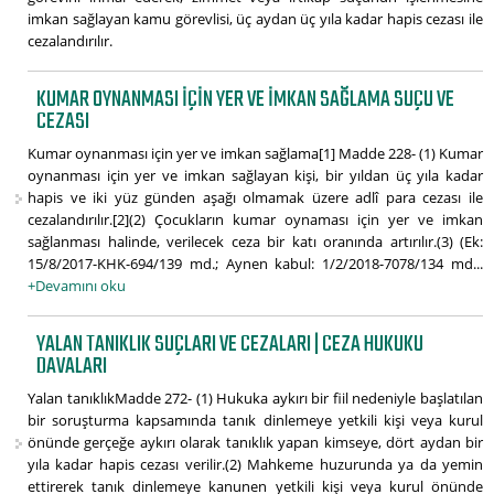
imkan sağlayan kamu görevlisi, üç aydan üç yıla kadar hapis cezası ile
cezalandırılır.
KUMAR OYNANMASI IÇIN YER VE IMKAN SAĞLAMA SUÇU VE
CEZASI
Kumar oynanması için yer ve imkan sağlama[1] Madde 228- (1) Kumar
oynanması için yer ve imkan sağlayan kişi, bir yıldan üç yıla kadar
hapis ve iki yüz günden aşağı olmamak üzere adlî para cezası ile
cezalandırılır.[2](2) Çocukların kumar oynaması için yer ve imkan
sağlanması halinde, verilecek ceza bir katı oranında artırılır.(3) (Ek:
15/8/2017-KHK-694/139 md.; Aynen kabul: 1/2/2018-7078/134 md...
+Devamını oku
YALAN TANIKLIK SUÇLARI VE CEZALARI | CEZA HUKUKU
DAVALARI
Yalan tanıklıkMadde 272- (1) Hukuka aykırı bir fiil nedeniyle başlatılan
bir soruşturma kapsamında tanık dinlemeye yetkili kişi veya kurul
önünde gerçeğe aykırı olarak tanıklık yapan kimseye, dört aydan bir
yıla kadar hapis cezası verilir.(2) Mahkeme huzurunda ya da yemin
ettirerek tanık dinlemeye kanunen yetkili kişi veya kurul önünde