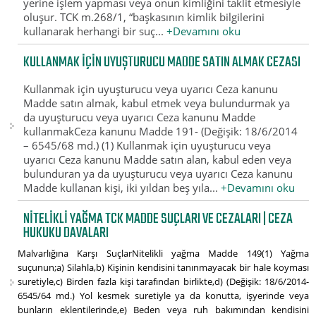
yerine işlem yapması veya onun kimliğini taklit etmesiyle
oluşur. TCK m.268/1, “başkasının kimlik bilgilerini
kullanarak herhangi bir suç...
+Devamını oku
KULLANMAK IÇIN UYUŞTURUCU MADDE SATIN ALMAK CEZASI
Kullanmak için uyuşturucu veya uyarıcı Ceza kanunu
Madde satın almak, kabul etmek veya bulundurmak ya
da uyuşturucu veya uyarıcı Ceza kanunu Madde
kullanmakCeza kanunu Madde 191- (Değişik: 18/6/2014
– 6545/68 md.) (1) Kullanmak için uyuşturucu veya
uyarıcı Ceza kanunu Madde satın alan, kabul eden veya
bulunduran ya da uyuşturucu veya uyarıcı Ceza kanunu
Madde kullanan kişi, iki yıldan beş yıla...
+Devamını oku
NITELIKLI YAĞMA TCK MADDE SUÇLARI VE CEZALARI | CEZA
HUKUKU DAVALARI
Malvarlığına Karşı SuçlarNitelikli yağma Madde 149(1) Yağma
suçunun;a) Silahla,b) Kişinin kendisini tanınmayacak bir hale koyması
suretiyle,c) Birden fazla kişi tarafından birlikte,d) (Değişik: 18/6/2014-
6545/64 md.) Yol kesmek suretiyle ya da konutta, işyerinde veya
bunların eklentilerinde,e) Beden veya ruh bakımından kendisini