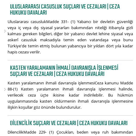
ULUSLARARASI CASUSLUK SUÇLARI VE CEZALARI | CEZA
HUKUKU DAVALARI
Uluslararası casuslukMadde 331- (1) Yabancı bir devletin güvenliği
veya iç veya dış siyasal yararları bakımından niteliği itibarıyla gizli
kalması gereken bilgileri, diğer bir yabancı devlet lehine siyasal veya
askerî casusluk maksadıyla temin eden vatandaşa veya bunu
Türkiye'de temin etmiş bulunan yabancıya bir yıldan dört yıla kadar
hapis cezası verilir.
KASTEN YARALAMANIN IHMALI DAVRANIŞLA IŞLENMESI
SUÇLARI VE CEZALARI | CEZA HUKUKU DAVALARI
Kasten yaralamanın ihmali davranışla işlenmesiCeza kanunu Madde
88-(1) Kasten yaralamanın ihmali davranışla işlenmesi halinde,
verilecek ceza üçte ikisine kadar indirilebilir. Bu hükmün
uygulanmasında kasten öldürmenin ihmali davranışla işlenmesine
ilişkin koşullar göz önünde bulundurulur.
DILENCILIK SUÇLARI VE CEZALARI | CEZA HUKUKU DAVALARI
DilencilikMadde 229- (1) Çocukları, beden veya ruh bakımından