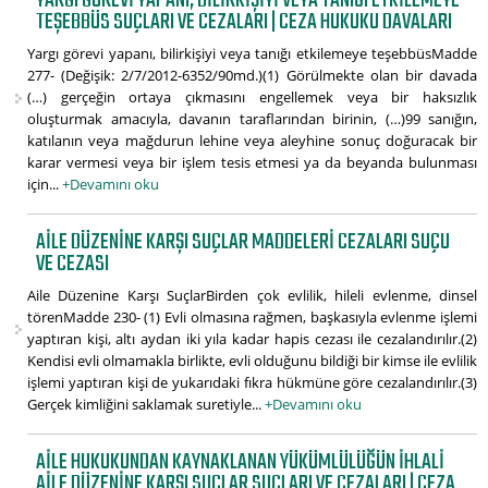
YARGI GÖREVI YAPANI, BILIRKIŞIYI VEYA TANIĞI ETKILEMEYE
TEŞEBBÜS SUÇLARI VE CEZALARI | CEZA HUKUKU DAVALARI
Yargı görevi yapanı, bilirkişiyi veya tanığı etkilemeye teşebbüsMadde
277- (Değişik: 2/7/2012-6352/90md.)(1) Görülmekte olan bir davada
(…) gerçeğin ortaya çıkmasını engellemek veya bir haksızlık
oluşturmak amacıyla, davanın taraflarından birinin, (…)99 sanığın,
katılanın veya mağdurun lehine veya aleyhine sonuç doğuracak bir
karar vermesi veya bir işlem tesis etmesi ya da beyanda bulunması
için...
+Devamını oku
AILE DÜZENINE KARŞI SUÇLAR MADDELERI CEZALARI SUÇU
VE CEZASI
Aile Düzenine Karşı SuçlarBirden çok evlilik, hileli evlenme, dinsel
törenMadde 230- (1) Evli olmasına rağmen, başkasıyla evlenme işlemi
yaptıran kişi, altı aydan iki yıla kadar hapis cezası ile cezalandırılır.(2)
Kendisi evli olmamakla birlikte, evli olduğunu bildiği bir kimse ile evlilik
işlemi yaptıran kişi de yukarıdaki fıkra hükmüne göre cezalandırılır.(3)
Gerçek kimliğini saklamak suretiyle...
+Devamını oku
AILE HUKUKUNDAN KAYNAKLANAN YÜKÜMLÜLÜĞÜN IHLALI
AILE DÜZENINE KARŞI SUÇLAR SUÇLARI VE CEZALARI | CEZA