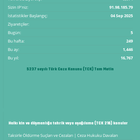
Sizin IP'niz:
91.98.185.79
İstatistikler Başlangıç:
04 Sep 2025
Ziyaretçiler:
Bugün:
5
Bu hafta:
249
Bu ay:
1,446
Bu yıl:
16,767
5237 sayılı Türk Ceza Kanunu (TCK) Tam Metin
Halkı kin ve düşmanlığa tahrik veya aşağılama (TCK 216) konular
Taksirle Öldürme Suçları ve Cezaları | Ceza Hukuku Davaları