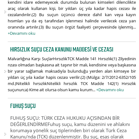
kendini idare edemeyecek durumda bulunan kimseleri dilencilikte
araç olarak kullanan kişi, bir yıldan üç yıla kadar hapis cezası ile
cezalandırılır.(2) Bu suçun üçüncü derece dahil kan veya kayın
hısımları ya da eş tarafından işlenmesi halinde verilecek ceza yarı
oranında artırılır.(3) Bu suçun örgüt faaliyeti çerçevesinde işlenmiş...
+Devamını oku
HIRSIZLIK SUÇU CEZA KANUNU MADDESI VE CEZASI
Malvarlığına Karşı SuçlarHırsızlıkTCK Madde 141 Hırsızlık(1) Zilyedinin
rızası olmadan başkasına ait taşınır bir malı, kendisine veya başkasına
bir yarar sağlamak maksadıyla bulunduğu yerden alan kimseye bir
yıldan üç yıla kadar hapis cezası verilir.(2) (Mülga: 2/7/2012-6352/105
md.)Nitelikli hırsızlıkNitelikli hırsızlık TCK Madde 142(1) Hırsızlık
suçunun;a) Kime ait olursa olsun kamu kurum...
+Devamını oku
FUHUŞ SUÇU
FUHUŞ SUÇU: TÜRK CEZA HUKUKU AÇISINDAN BİR
DEĞERLENDİRMEFuhuş suçu, kamu düzenini ve ahlakını
korumaya yönelik suç tiplerinden biri olarak Türk Ceza
Kanunu'nda (TCK) düzenlenmiştir. Bu suç, esas olarak