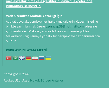
meslektaşların makale içeriklerini dava dilekçelerinde
kullanması serbesttir.
Web Sitemizde Makale Yazarlığı İçin
Avukat veya akademisyenler hukuk makalelerini özgeçmişleri ile
birlikte yayımlanmak üzere
ugurazap39@hotmail.com
adresine
gönderebilirler. Makale yazımında konu sınırlaması yoktur.
Makalelerin uygulamaya yönelik bir perspektifle hazırlanması rica
olunur.
KVKK AYDINLATMA METNİ
Copyright © 2026,
Avukat Uğur Azap
Hukuk Bürosu Antalya