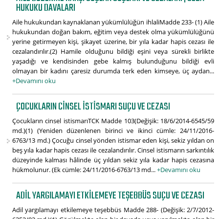
HUKUKU DAVALARI
Aile hukukundan kaynaklanan yükümlülüğün ihlaliMadde 233- (1) Aile
hukukundan doğan bakım, eğitim veya destek olma yükümlülüğünü
yerine getirmeyen kişi, şikayet üzerine, bir yıla kadar hapis cezası ile
cezalandırılır.(2) Hamile olduğunu bildiği eşini veya sürekli birlikte
yaşadığı ve kendisinden gebe kalmış bulunduğunu bildiği evli
olmayan bir kadını çaresiz durumda terk eden kimseye, üç aydan...
+Devamını oku
ÇOCUKLARIN CINSEL İSTISMARI SUÇU VE CEZASI
Çocukların cinsel istismarıTCK Madde 103(Değişik: 18/6/2014-6545/59
md.)(1) (Yeniden düzenlenen birinci ve ikinci cümle: 24/11/2016-
6763/13 md.) Çocuğu cinsel yönden istismar eden kişi, sekiz yıldan on
beş yıla kadar hapis cezası ile cezalandırılır. Cinsel istismarın sarkıntılık
düzeyinde kalması hâlinde üç yıldan sekiz yıla kadar hapis cezasına
hükmolunur. (Ek cümle: 24/11/2016-6763/13 md...
+Devamını oku
ADIL YARGILAMAYI ETKILEMEYE TEŞEBBÜS SUÇU VE CEZASI
Adil yargılamayı etkilemeye teşebbüs Madde 288- (Değişik: 2/7/2012-