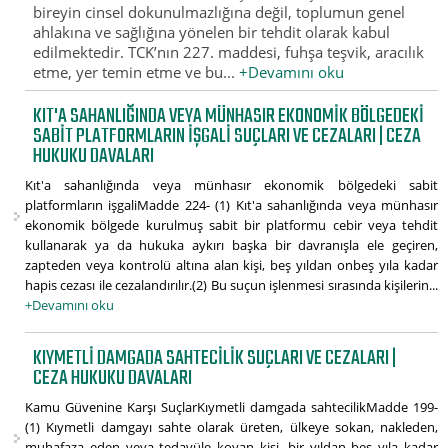
bireyin cinsel dokunulmazlığına değil, toplumun genel
ahlakına ve sağlığına yönelen bir tehdit olarak kabul
edilmektedir. TCK’nın 227. maddesi, fuhşa teşvik, aracılık
etme, yer temin etme ve bu...
+Devamını oku
KIT'A SAHANLIĞINDA VEYA MÜNHASIR EKONOMIK BÖLGEDEKI
SABIT PLATFORMLARIN IŞGALI SUÇLARI VE CEZALARI | CEZA
HUKUKU DAVALARI
Kıt'a sahanlığında veya münhasır ekonomik bölgedeki sabit
platformların işgaliMadde 224- (1) Kıt'a sahanlığında veya münhasır
ekonomik bölgede kurulmuş sabit bir platformu cebir veya tehdit
kullanarak ya da hukuka aykırı başka bir davranışla ele geçiren,
zapteden veya kontrolü altına alan kişi, beş yıldan onbeş yıla kadar
hapis cezası ile cezalandırılır.(2) Bu suçun işlenmesi sırasında kişilerin...
+Devamını oku
KIYMETLI DAMGADA SAHTECILIK SUÇLARI VE CEZALARI |
CEZA HUKUKU DAVALARI
Kamu Güvenine Karşı SuçlarKıymetli damgada sahtecilikMadde 199-
(1) Kıymetli damgayı sahte olarak üreten, ülkeye sokan, nakleden,
muhafaza eden veya tedavüle koyan kişi, bir yıldan beş yıla kadar