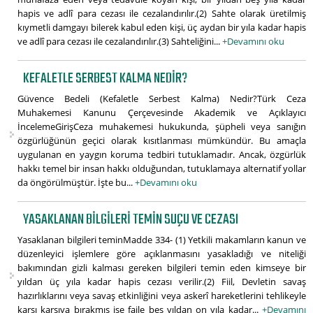
hapis ve adlî para cezası ile cezalandırılır.(2) Sahte olarak üretilmiş
kıymetli damgayı bilerek kabul eden kişi, üç aydan bir yıla kadar hapis
ve adlî para cezası ile cezalandırılır.(3) Sahteliğini...
+Devamını oku
KEFALETLE SERBEST KALMA NEDIR?
Güvence Bedeli (Kefaletle Serbest Kalma) Nedir?Türk Ceza
Muhakemesi Kanunu Çerçevesinde Akademik ve Açıklayıcı
İncelemeGirişCeza muhakemesi hukukunda, şüpheli veya sanığın
özgürlüğünün geçici olarak kısıtlanması mümkündür. Bu amaçla
uygulanan en yaygın koruma tedbiri tutuklamadır. Ancak, özgürlük
hakkı temel bir insan hakkı olduğundan, tutuklamaya alternatif yollar
da öngörülmüştür. İşte bu...
+Devamını oku
YASAKLANAN BILGILERI TEMIN SUÇU VE CEZASI
Yasaklanan bilgileri teminMadde 334- (1) Yetkili makamların kanun ve
düzenleyici işlemlere göre açıklanmasını yasakladığı ve niteliği
bakımından gizli kalması gereken bilgileri temin eden kimseye bir
yıldan üç yıla kadar hapis cezası verilir.(2) Fiil, Devletin savaş
hazırlıklarını veya savaş etkinliğini veya askerî hareketlerini tehlikeyle
karşı karşıya bırakmış ise faile beş yıldan on yıla kadar...
+Devamını