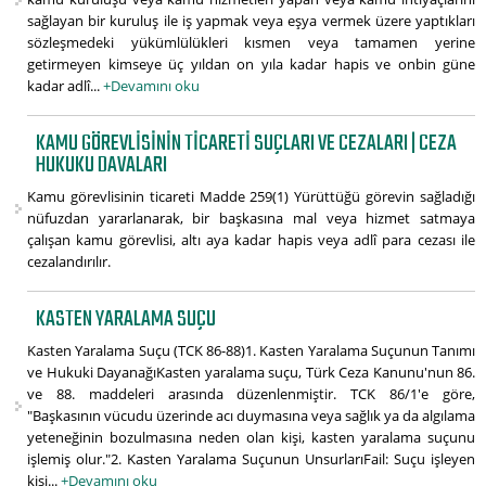
sağlayan bir kuruluş ile iş yapmak veya eşya vermek üzere yaptıkları
sözleşmedeki yükümlülükleri kısmen veya tamamen yerine
getirmeyen kimseye üç yıldan on yıla kadar hapis ve onbin güne
kadar adlî...
+Devamını oku
KAMU GÖREVLISININ TICARETI SUÇLARI VE CEZALARI | CEZA
HUKUKU DAVALARI
Kamu görevlisinin ticareti Madde 259(1) Yürüttüğü görevin sağladığı
nüfuzdan yararlanarak, bir başkasına mal veya hizmet satmaya
çalışan kamu görevlisi, altı aya kadar hapis veya adlî para cezası ile
cezalandırılır.
KASTEN YARALAMA SUÇU
Kasten Yaralama Suçu (TCK 86-88)1. Kasten Yaralama Suçunun Tanımı
ve Hukuki DayanağıKasten yaralama suçu, Türk Ceza Kanunu'nun 86.
ve 88. maddeleri arasında düzenlenmiştir. TCK 86/1'e göre,
"Başkasının vücudu üzerinde acı duymasına veya sağlık ya da algılama
yeteneğinin bozulmasına neden olan kişi, kasten yaralama suçunu
işlemiş olur."2. Kasten Yaralama Suçunun UnsurlarıFail: Suçu işleyen
kişi...
+Devamını oku