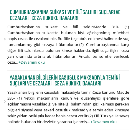
CUMHURBAŞKANINA SUIKAST VE FIILÎ SALDIRI SUÇLARI VE
CEZALARI | CEZA HUKUKU DAVALARI
Cumhurbaşkanına suikast ve fiilî saldırıMadde 310- (1)
Cumhurbaşkanına suikastte bulunan kişi, ağırlaştırılmış müebbet
hapis cezası ile cezalandırılır. Bu fiile teşebbüs edilmesi halinde de suç
tamamlanmış gibi cezaya hükmolunur.(2) Cumhurbaşkanına karşı
diğer fiili saldırılarda bulunan kimse hakkında, ilgili suça ilişkin ceza
yarı oranında artırılarak hükmolunur. Ancak, bu suretle verilecek
ceza...
+Devamını oku
YASAKLANAN BILGILERIN CASUSLUK MAKSADIYLA TEMINI
SUÇLARI VE CEZALARI | CEZA HUKUKU DAVALARI
Yasaklanan bilgilerin casusluk maksadıyla teminiCeza kanunu Madde
335- (1) Yetkili makamların kanun ve düzenleyici işlemlere göre
açıklanmasını yasakladığı ve niteliği bakımından gizli kalması gereken
bilgileri siyasal veya askerî casusluk maksadıyla temin eden kimseye
sekiz yıldan oniki yıla kadar hapis cezası verilir.(2) Fiil, Türkiye ile savaş
halinde bulunan bir devletin yararına işlenmiş...
+Devamını oku