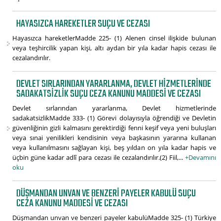
HAYASIZCA HAREKETLER SUÇU VE CEZASI
Hayasızca hareketlerMadde 225- (1) Alenen cinsel ilişkide bulunan
veya teşhircilik yapan kişi, altı aydan bir yıla kadar hapis cezası ile
cezalandırılır.
DEVLET SIRLARINDAN YARARLANMA, DEVLET HIZMETLERINDE
SADAKATSIZLIK SUÇU CEZA KANUNU MADDESI VE CEZASI
Devlet sırlarından yararlanma, Devlet hizmetlerinde
sadakatsizlikMadde 333- (1) Görevi dolayısıyla öğrendiği ve Devletin
güvenliğinin gizli kalmasını gerektirdiği fenni keşif veya yeni buluşları
veya sınai yenilikleri kendisinin veya başkasının yararına kullanan
veya kullanılmasını sağlayan kişi, beş yıldan on yıla kadar hapis ve
üçbin güne kadar adlî para cezası ile cezalandırılır.(2) Fiil,...
+Devamını
oku
DÜŞMANDAN UNVAN VE BENZERI PAYELER KABULÜ SUÇU
CEZA KANUNU MADDESI VE CEZASI
Düşmandan unvan ve benzeri payeler kabulüMadde 325- (1) Türkiye