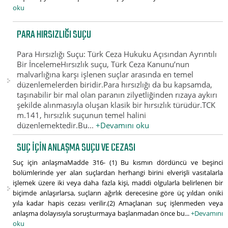
oku
PARA HIRSIZLIĞI SUÇU
Para Hırsızlığı Suçu: Türk Ceza Hukuku Açısından Ayrıntılı
Bir İncelemeHırsızlık suçu, Türk Ceza Kanunu’nun
malvarlığına karşı işlenen suçlar arasında en temel
düzenlemelerden biridir.Para hırsızlığı da bu kapsamda,
taşınabilir bir mal olan paranın zilyetliğinden rızaya aykırı
şekilde alınmasıyla oluşan klasik bir hırsızlık türüdür.TCK
m.141, hırsızlık suçunun temel halini
düzenlemektedir.Bu...
+Devamını oku
SUÇ IÇIN ANLAŞMA SUÇU VE CEZASI
Suç için anlaşmaMadde 316- (1) Bu kısmın dördüncü ve beşinci
bölümlerinde yer alan suçlardan herhangi birini elverişli vasıtalarla
işlemek üzere iki veya daha fazla kişi, maddi olgularla belirlenen bir
biçimde anlaşırlarsa, suçların ağırlık derecesine göre üç yıldan oniki
yıla kadar hapis cezası verilir.(2) Amaçlanan suç işlenmeden veya
anlaşma dolayısıyla soruşturmaya başlanmadan önce bu...
+Devamını
oku