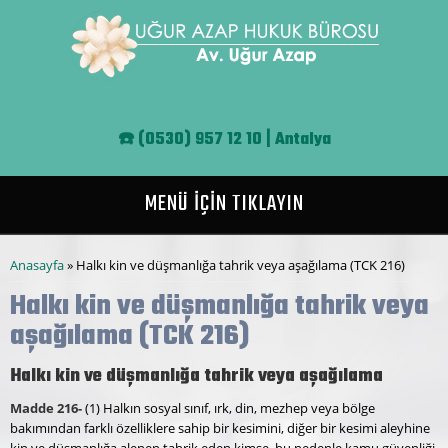
Ana içeriğe atla
☎️
(0530) 957 12 10 | Antalya
MENÜ İÇİN TIKLAYIN
Buradasınız
Anasayfa
» Halkı kin ve düşmanlığa tahrik veya aşağılama (TCK 216)
Halkı kin ve düşmanlığa tahrik veya
aşağılama (TCK 216)
Halkı kin ve düşmanlığa tahrik veya aşağılama
Madde 216-
(1) Halkın sosyal sınıf, ırk, din, mezhep veya bölge
bakımından farklı özelliklere sahip bir kesimini, diğer bir kesimi aleyhine