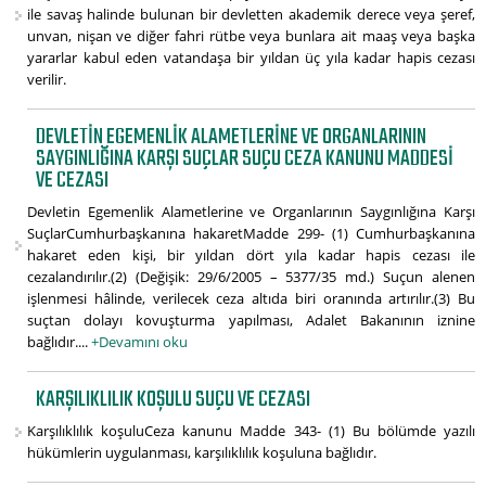
ile savaş halinde bulunan bir devletten akademik derece veya şeref,
unvan, nişan ve diğer fahri rütbe veya bunlara ait maaş veya başka
yararlar kabul eden vatandaşa bir yıldan üç yıla kadar hapis cezası
verilir.
DEVLETIN EGEMENLIK ALAMETLERINE VE ORGANLARININ
SAYGINLIĞINA KARŞI SUÇLAR SUÇU CEZA KANUNU MADDESI
VE CEZASI
Devletin Egemenlik Alametlerine ve Organlarının Saygınlığına Karşı
SuçlarCumhurbaşkanına hakaretMadde 299- (1) Cumhurbaşkanına
hakaret eden kişi, bir yıldan dört yıla kadar hapis cezası ile
cezalandırılır.(2) (Değişik: 29/6/2005 – 5377/35 md.) Suçun alenen
işlenmesi hâlinde, verilecek ceza altıda biri oranında artırılır.(3) Bu
suçtan dolayı kovuşturma yapılması, Adalet Bakanının iznine
bağlıdır....
+Devamını oku
KARŞILIKLILIK KOŞULU SUÇU VE CEZASI
Karşılıklılık koşuluCeza kanunu Madde 343- (1) Bu bölümde yazılı
hükümlerin uygulanması, karşılıklılık koşuluna bağlıdır.