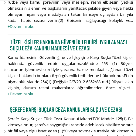
rütbe veya kamu görevinin veya mesleğin, resmi elbisesini yetkisi
olmaksızın alenen ve başkalarını yanıltacak şekilde giyen veya hakkı
olmayan nişan veya madalyaları takan kimseye üç aydan bir yıla
kadar hapis cezası verilir.(2) Elbisenin sağlayacağı kolaylık ve...
+Devamını oku
TÜZEL KIŞILER HAKKINDA GÜVENLIK TEDBIRI UYGULANMASI
SUÇU CEZA KANUNU MADDESI VE CEZASI
Kamu İdaresinin Güvenilirliğine ve İşleyişine Karşı SuçlarTüzel kişiler
hakkında güvenlik tedbiri uygulanmasıMadde 253- (1) Rüşvet
suçunun işlenmesi suretiyle yararına haksız menfaat sağlanan tüzel
kişiler hakkında bunlara özgü güvenlik tedbirlerine hükmolunur.Etkin
pişmanlık Madde 254(1) (Değişik: 2/7/2012-6352/88 md.) Rüşvet alan
kişinin, durum resmi makamlarca öğrenilmeden önce, rüşvet...
+Devamını oku
ŞEREFE KARŞI SUÇLAR CEZA KANUNLARI SUÇU VE CEZASI
Şerefe Karşı Suçlar Türk Ceza KanunuHakaretTCK Madde 125(1) Bir
kimseye onur, şeref ve saygınlığını rencide edebilecek nitelikte somut
bir fiil veya olgu isnat eden (...)50 veya sövmek suretiyle bir kimsenin