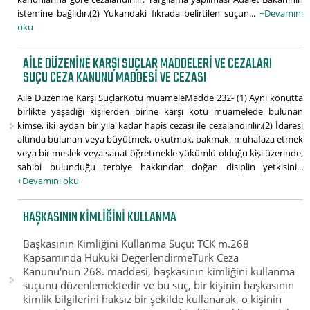
istemine bağlıdır.(2) Yukarıdaki fıkrada belirtilen suçun...
+Devamını
oku
AILE DÜZENINE KARŞI SUÇLAR MADDELERI VE CEZALARI
SUÇU CEZA KANUNU MADDESI VE CEZASI
Aile Düzenine Karşı SuçlarKötü muameleMadde 232- (1) Aynı konutta
birlikte yaşadığı kişilerden birine karşı kötü muamelede bulunan
kimse, iki aydan bir yıla kadar hapis cezası ile cezalandırılır.(2) İdaresi
altında bulunan veya büyütmek, okutmak, bakmak, muhafaza etmek
veya bir meslek veya sanat öğretmekle yükümlü olduğu kişi üzerinde,
sahibi bulunduğu terbiye hakkından doğan disiplin yetkisini...
+Devamını oku
BAŞKASININ KIMLIĞINI KULLANMA
Başkasının Kimliğini Kullanma Suçu: TCK m.268
Kapsamında Hukuki DeğerlendirmeTürk Ceza
Kanunu'nun 268. maddesi, başkasının kimliğini kullanma
suçunu düzenlemektedir ve bu suç, bir kişinin başkasının
kimlik bilgilerini haksız bir şekilde kullanarak, o kişinin