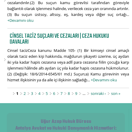
cezalandırılır.(2) Bu suçun kamu görevlisi tarafından göreviyle
bağlantılı olarak işlenmesi halinde, verilecek ceza yarı oranında artırılır.
(3) Bu suçun üstsoy, altsoy, eş, kardeş veya diğer suç ortağı...
+Devamını oku
CINSEL TACIZ SUÇLARI VE CEZALARI | CEZA HUKUKU
DAVALARI
Cinsel tacizCeza kanunu Madde 105- (1) Bir kimseyi cinsel amaçlı
olarak taciz eden kişi hakkında, mağdurun şikayeti üzerine, üç aydan
iki yıla kadar hapis cezasına veya adlî para cezasına fiilin çocuğa karşı
işlenmesi hâlinde altı aydan üç yıla kadar hapis cezasına hükmolunur.
(2) (Değişik: 18/6/2014-6545/61 md.) Suçun;a) Kamu görevinin veya
hizmet ilişkisinin ya da aile içi ilişkinin sağladığı...
+Devamını oku
Sayfalar
1
2
3
4
5
6
7
8
9
…
sonraki ›
son »
Uğur Azap Hukuk Bürosu
Antalya Avukat ve Hukuki Danışmanlık Hizmetleri
: