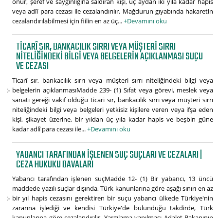
onur, şeref ve saygınlığına saldıran kişi, üç aydan iki yıla kadar hapis
veya adlî para cezası ile cezalandırılır. Mağdurun gıyabında hakaretin
cezalandırılabilmesi için fiilin en az üç...
+Devamını oku
TICARÎ SIR, BANKACILIK SIRRI VEYA MÜŞTERI SIRRI
NITELIĞINDEKI BILGI VEYA BELGELERIN AÇIKLANMASI SUÇU
VE CEZASI
Ticarî sır, bankacılık sırrı veya müşteri sırrı niteliğindeki bilgi veya
belgelerin açıklanmasıMadde 239- (1) Sıfat veya görevi, meslek veya
sanatı gereği vakıf olduğu ticari sır, bankacılık sırrı veya müşteri sırrı
niteliğindeki bilgi veya belgeleri yetkisiz kişilere veren veya ifşa eden
kişi, şikayet üzerine, bir yıldan üç yıla kadar hapis ve beşbin güne
kadar adlî para cezası ile...
+Devamını oku
YABANCI TARAFINDAN IŞLENEN SUÇ SUÇLARI VE CEZALARI |
CEZA HUKUKU DAVALARI
Yabancı tarafından işlenen suçMadde 12- (1) Bir yabancı, 13 üncü
maddede yazılı suçlar dışında, Türk kanunlarına göre aşağı sınırı en az
bir yıl hapis cezasını gerektiren bir suçu yabancı ülkede Türkiye'nin
zararına işlediği ve kendisi Türkiye'de bulunduğu takdirde, Türk
kanunlarına göre cezalandırılır. Yargılama yapılması Adalet Bakanının