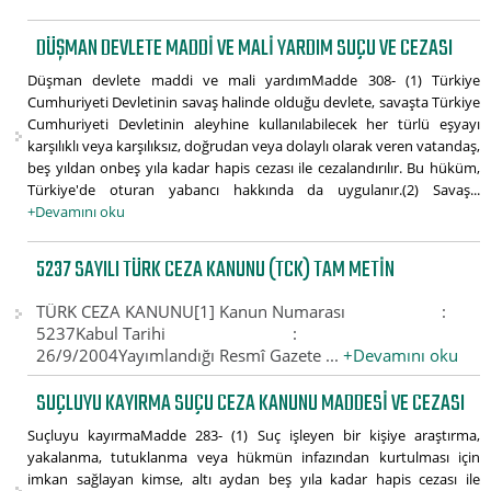
DÜŞMAN DEVLETE MADDI VE MALI YARDIM SUÇU VE CEZASI
Düşman devlete maddi ve mali yardımMadde 308- (1) Türkiye
Cumhuriyeti Devletinin savaş halinde olduğu devlete, savaşta Türkiye
Cumhuriyeti Devletinin aleyhine kullanılabilecek her türlü eşyayı
karşılıklı veya karşılıksız, doğrudan veya dolaylı olarak veren vatandaş,
beş yıldan onbeş yıla kadar hapis cezası ile cezalandırılır. Bu hüküm,
Türkiye'de oturan yabancı hakkında da uygulanır.(2) Savaş...
+Devamını oku
5237 SAYILI TÜRK CEZA KANUNU (TCK) TAM METIN
TÜRK CEZA KANUNU[1] Kanun Numarası :
5237Kabul Tarihi :
26/9/2004Yayımlandığı Resmî Gazete ...
+Devamını oku
SUÇLUYU KAYIRMA SUÇU CEZA KANUNU MADDESI VE CEZASI
Suçluyu kayırmaMadde 283- (1) Suç işleyen bir kişiye araştırma,
yakalanma, tutuklanma veya hükmün infazından kurtulması için
imkan sağlayan kimse, altı aydan beş yıla kadar hapis cezası ile