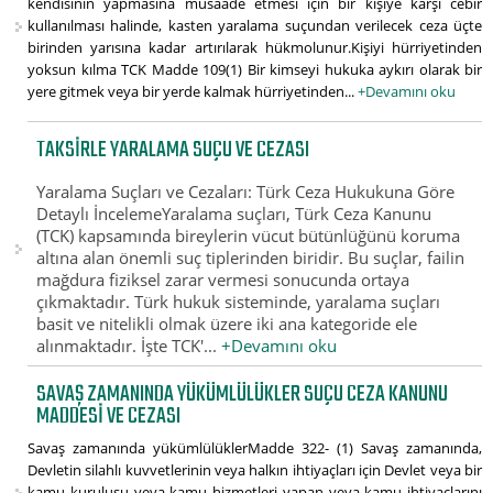
kendisinin yapmasına müsaade etmesi için bir kişiye karşı cebir
kullanılması halinde, kasten yaralama suçundan verilecek ceza üçte
birinden yarısına kadar artırılarak hükmolunur.Kişiyi hürriyetinden
yoksun kılma TCK Madde 109(1) Bir kimseyi hukuka aykırı olarak bir
yere gitmek veya bir yerde kalmak hürriyetinden...
+Devamını oku
TAKSIRLE YARALAMA SUÇU VE CEZASI
Yaralama Suçları ve Cezaları: Türk Ceza Hukukuna Göre
Detaylı İncelemeYaralama suçları, Türk Ceza Kanunu
(TCK) kapsamında bireylerin vücut bütünlüğünü koruma
altına alan önemli suç tiplerinden biridir. Bu suçlar, failin
mağdura fiziksel zarar vermesi sonucunda ortaya
çıkmaktadır. Türk hukuk sisteminde, yaralama suçları
basit ve nitelikli olmak üzere iki ana kategoride ele
alınmaktadır. İşte TCK'...
+Devamını oku
SAVAŞ ZAMANINDA YÜKÜMLÜLÜKLER SUÇU CEZA KANUNU
MADDESI VE CEZASI
Savaş zamanında yükümlülüklerMadde 322- (1) Savaş zamanında,
Devletin silahlı kuvvetlerinin veya halkın ihtiyaçları için Devlet veya bir
kamu kuruluşu veya kamu hizmetleri yapan veya kamu ihtiyaçlarını