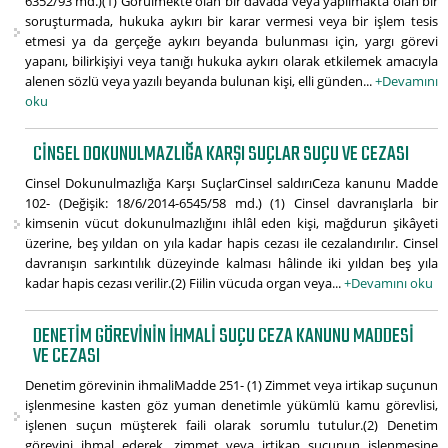
6352/93 md.)(1) Görülmekte olan bir davada veya yapılmakta olan bir
soruşturmada, hukuka aykırı bir karar vermesi veya bir işlem tesis
etmesi ya da gerçeğe aykırı beyanda bulunması için, yargı görevi
yapanı, bilirkişiyi veya tanığı hukuka aykırı olarak etkilemek amacıyla
alenen sözlü veya yazılı beyanda bulunan kişi, elli günden...
+Devamını
oku
CINSEL DOKUNULMAZLIĞA KARŞI SUÇLAR SUÇU VE CEZASI
Cinsel Dokunulmazlığa Karşı SuçlarCinsel saldırıCeza kanunu Madde
102- (Değişik: 18/6/2014-6545/58 md.) (1) Cinsel davranışlarla bir
kimsenin vücut dokunulmazlığını ihlâl eden kişi, mağdurun şikâyeti
üzerine, beş yıldan on yıla kadar hapis cezası ile cezalandırılır. Cinsel
davranışın sarkıntılık düzeyinde kalması hâlinde iki yıldan beş yıla
kadar hapis cezası verilir.(2) Fiilin vücuda organ veya...
+Devamını oku
DENETIM GÖREVININ IHMALI SUÇU CEZA KANUNU MADDESI
VE CEZASI
Denetim görevinin ihmaliMadde 251- (1) Zimmet veya irtikap suçunun
işlenmesine kasten göz yuman denetimle yükümlü kamu görevlisi,
işlenen suçun müşterek faili olarak sorumlu tutulur.(2) Denetim
görevini ihmal ederek, zimmet veya irtikap suçunun işlenmesine