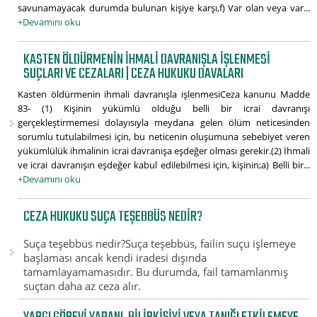
savunamayacak durumda bulunan kişiye karşı,f) Var olan veya var...
+Devamını oku
KASTEN ÖLDÜRMENIN IHMALI DAVRANIŞLA IŞLENMESI
SUÇLARI VE CEZALARI | CEZA HUKUKU DAVALARI
Kasten öldürmenin ihmali davranışla işlenmesiCeza kanunu Madde
83- (1) Kişinin yükümlü olduğu belli bir icrai davranışı
gerçekleştirmemesi dolayısıyla meydana gelen ölüm neticesinden
sorumlu tutulabilmesi için, bu neticenin oluşumuna sebebiyet veren
yükümlülük ihmalinin icrai davranışa eşdeğer olması gerekir.(2) İhmali
ve icrai davranışın eşdeğer kabul edilebilmesi için, kişinin;a) Belli bir...
+Devamını oku
CEZA HUKUKU SUÇA TEŞEBBÜS NEDIR?
Suça teşebbüs nedir?Suça teşebbüs, failin suçu işlemeye
başlaması ancak kendi iradesi dışında
tamamlayamamasıdır. Bu durumda, fail tamamlanmış
suçtan daha az ceza alır.