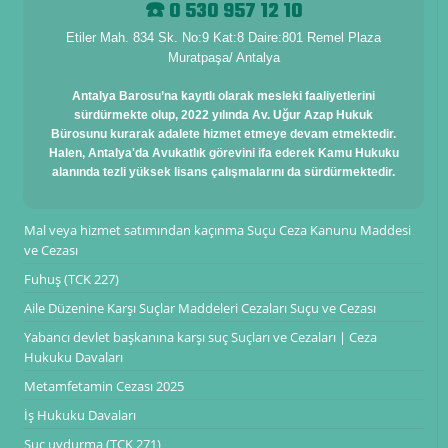
☎️ 0 530 957 12 10
Etiler Mah. 834 Sk. No:9 Kat:8 Daire:801 Remel Plaza
Muratpaşa/ Antalya
Antalya Barosu’na kayıtlı olarak mesleki faaliyetlerini
sürdürmekte olup, 2022 yılında Av. Uğur Azap Hukuk
Bürosunu kurarak adalete hizmet etmeye devam etmektedir.
Halen, Antalya'da Avukatlık görevini ifa ederek Kamu Hukuku
alanında tezli yüksek lisans çalışmalarını da sürdürmektedir.
Mal veya hizmet satımından kaçınma Suçu Ceza Kanunu Maddesi
ve Cezası
Fuhuş (TCK 227)
Aile Düzenine Karşı Suçlar Maddeleri Cezaları Suçu ve Cezası
Yabancı devlet başkanına karşı suç Suçları ve Cezaları | Ceza
Hukuku Davaları
Metamfetamin Cezası 2025
İş Hukuku Davaları
Suç uydurma (TCK 271)