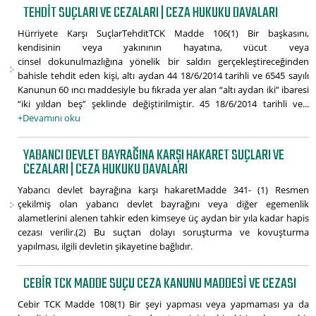
TEHDIT SUÇLARI VE CEZALARI | CEZA HUKUKU DAVALARI
Hürriyete Karşı SuçlarTehditTCK Madde 106(1) Bir başkasını,
kendisinin veya yakınının hayatına, vücut veya
cinsel dokunulmazlığına yönelik bir saldırı gerçekleştireceğinden
bahisle tehdit eden kişi, altı aydan 44 18/6/2014 tarihli ve 6545 sayılı
Kanunun 60 ıncı maddesiyle bu fıkrada yer alan “altı aydan iki” ibaresi
“iki yıldan beş” şeklinde değiştirilmiştir. 45 18/6/2014 tarihli ve...
+Devamını oku
YABANCI DEVLET BAYRAĞINA KARŞI HAKARET SUÇLARI VE
CEZALARI | CEZA HUKUKU DAVALARI
Yabancı devlet bayrağına karşı hakaretMadde 341- (1) Resmen
çekilmiş olan yabancı devlet bayrağını veya diğer egemenlik
alametlerini alenen tahkir eden kimseye üç aydan bir yıla kadar hapis
cezası verilir.(2) Bu suçtan dolayı soruşturma ve kovuşturma
yapılması, ilgili devletin şikayetine bağlıdır.
CEBIR TCK MADDE SUÇU CEZA KANUNU MADDESI VE CEZASI
Cebir TCK Madde 108(1) Bir şeyi yapması veya yapmaması ya da