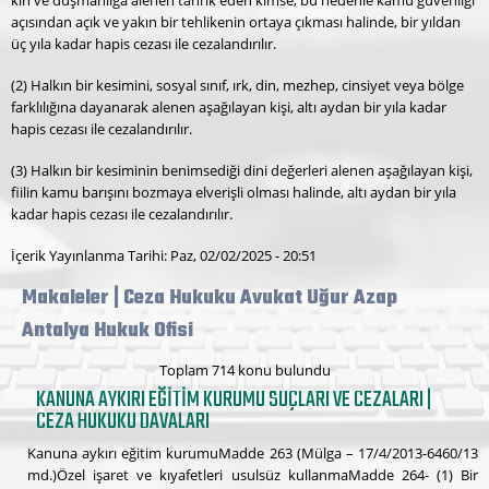
kin ve düşmanlığa alenen tahrik eden kimse, bu nedenle kamu güvenliği
açısından açık ve yakın bir tehlikenin ortaya çıkması halinde, bir yıldan
üç yıla kadar hapis cezası ile cezalandırılır.
(2) Halkın bir kesimini, sosyal sınıf, ırk, din, mezhep, cinsiyet veya bölge
farklılığına dayanarak alenen aşağılayan kişi, altı aydan bir yıla kadar
hapis cezası ile cezalandırılır.
(3) Halkın bir kesiminin benimsediği dini değerleri alenen aşağılayan kişi,
fiilin kamu barışını bozmaya elverişli olması halinde, altı aydan bir yıla
kadar hapis cezası ile cezalandırılır.
İçerik Yayınlanma Tarihi: Paz, 02/02/2025 - 20:51
Makaleler | Ceza Hukuku Avukat Uğur Azap
Antalya Hukuk Ofisi
Toplam 714 konu bulundu
KANUNA AYKIRI EĞITIM KURUMU SUÇLARI VE CEZALARI |
CEZA HUKUKU DAVALARI
Kanuna aykırı eğitim kurumuMadde 263 (Mülga – 17/4/2013-6460/13
md.)Özel işaret ve kıyafetleri usulsüz kullanmaMadde 264- (1) Bir