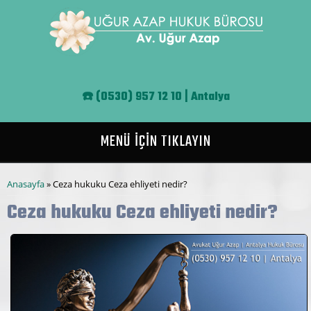
Ana içeriğe atla
☎️
(0530) 957 12 10 | Antalya
MENÜ İÇİN TIKLAYIN
Buradasınız
Anasayfa
» Ceza hukuku Ceza ehliyeti nedir?
Ceza hukuku Ceza ehliyeti nedir?