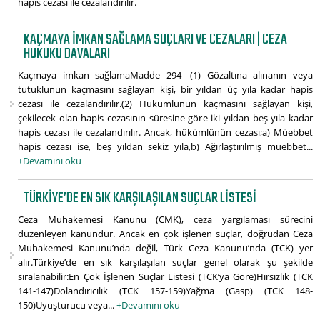
hapis cezası ile cezalandırılır.
KAÇMAYA IMKAN SAĞLAMA SUÇLARI VE CEZALARI | CEZA
HUKUKU DAVALARI
Kaçmaya imkan sağlamaMadde 294- (1) Gözaltına alınanın veya
tutuklunun kaçmasını sağlayan kişi, bir yıldan üç yıla kadar hapis
cezası ile cezalandırılır.(2) Hükümlünün kaçmasını sağlayan kişi,
çekilecek olan hapis cezasının süresine göre iki yıldan beş yıla kadar
hapis cezası ile cezalandırılır. Ancak, hükümlünün cezası;a) Müebbet
hapis cezası ise, beş yıldan sekiz yıla,b) Ağırlaştırılmış müebbet...
+Devamını oku
TÜRKIYE’DE EN SIK KARŞILAŞILAN SUÇLAR LISTESI
Ceza Muhakemesi Kanunu (CMK), ceza yargılaması sürecini
düzenleyen kanundur. Ancak en çok işlenen suçlar, doğrudan Ceza
Muhakemesi Kanunu’nda değil, Türk Ceza Kanunu’nda (TCK) yer
alır.Türkiye’de en sık karşılaşılan suçlar genel olarak şu şekilde
sıralanabilir:En Çok İşlenen Suçlar Listesi (TCK’ya Göre)Hırsızlık (TCK
141-147)Dolandırıcılık (TCK 157-159)Yağma (Gasp) (TCK 148-
150)Uyuşturucu veya...
+Devamını oku