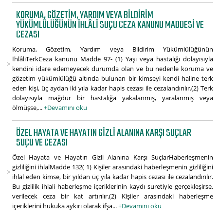
KORUMA, GÖZETIM, YARDIM VEYA BILDIRIM
YÜKÜMLÜLÜĞÜNÜN İHLÂLI SUÇU CEZA KANUNU MADDESI VE
CEZASI
Koruma, Gözetim, Yardım veya Bildirim Yükümlülüğünün
İhlâliTerkCeza kanunu Madde 97- (1) Yaşı veya hastalığı dolayısıyla
kendini idare edemeyecek durumda olan ve bu nedenle koruma ve
gözetim yükümlülüğü altında bulunan bir kimseyi kendi haline terk
eden kişi, üç aydan iki yıla kadar hapis cezası ile cezalandırılır.(2) Terk
dolayısıyla mağdur bir hastalığa yakalanmış, yaralanmış veya
ölmüşse,...
+Devamını oku
ÖZEL HAYATA VE HAYATIN GIZLI ALANINA KARŞI SUÇLAR
SUÇU VE CEZASI
Özel Hayata ve Hayatın Gizli Alanına Karşı SuçlarHaberleşmenin
gizliliğini ihlalMadde 132( 1) Kişiler arasındaki haberleşmenin gizliliğini
ihlal eden kimse, bir yıldan üç yıla kadar hapis cezası ile cezalandırılır.
Bu gizlilik ihlali haberleşme içeriklerinin kaydı suretiyle gerçekleşirse,
verilecek ceza bir kat artırılır.(2) Kişiler arasındaki haberleşme
içeriklerini hukuka aykırı olarak ifşa...
+Devamını oku