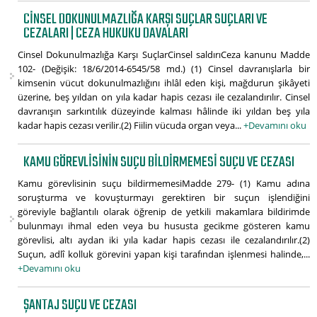
CINSEL DOKUNULMAZLIĞA KARŞI SUÇLAR SUÇLARI VE
CEZALARI | CEZA HUKUKU DAVALARI
Cinsel Dokunulmazlığa Karşı SuçlarCinsel saldırıCeza kanunu Madde
102- (Değişik: 18/6/2014-6545/58 md.) (1) Cinsel davranışlarla bir
kimsenin vücut dokunulmazlığını ihlâl eden kişi, mağdurun şikâyeti
üzerine, beş yıldan on yıla kadar hapis cezası ile cezalandırılır. Cinsel
davranışın sarkıntılık düzeyinde kalması hâlinde iki yıldan beş yıla
kadar hapis cezası verilir.(2) Fiilin vücuda organ veya...
+Devamını oku
KAMU GÖREVLISININ SUÇU BILDIRMEMESI SUÇU VE CEZASI
Kamu görevlisinin suçu bildirmemesiMadde 279- (1) Kamu adına
soruşturma ve kovuşturmayı gerektiren bir suçun işlendiğini
göreviyle bağlantılı olarak öğrenip de yetkili makamlara bildirimde
bulunmayı ihmal eden veya bu hususta gecikme gösteren kamu
görevlisi, altı aydan iki yıla kadar hapis cezası ile cezalandırılır.(2)
Suçun, adlî kolluk görevini yapan kişi tarafından işlenmesi halinde,...
+Devamını oku
ŞANTAJ SUÇU VE CEZASI