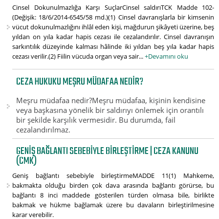
Cinsel Dokunulmazlığa Karşı SuçlarCinsel saldırıTCK Madde 102-
(Değişik: 18/6/2014-6545/58 md.)(1) Cinsel davranışlarla bir kimsenin
vücut dokunulmazlığını ihlâl eden kişi, mağdurun şikâyeti üzerine, beş
yıldan on yıla kadar hapis cezası ile cezalandırılır. Cinsel davranışın
sarkıntılık düzeyinde kalması hâlinde iki yıldan beş yıla kadar hapis
cezası verilir.(2) Fiilin vücuda organ veya sair...
+Devamını oku
CEZA HUKUKU MEŞRU MÜDAFAA NEDIR?
Meşru müdafaa nedir?Meşru müdafaa, kişinin kendisine
veya başkasına yönelik bir saldırıyı önlemek için orantılı
bir şekilde karşılık vermesidir. Bu durumda, fail
cezalandırılmaz.
GENIŞ BAĞLANTI SEBEBIYLE BIRLEŞTIRME | CEZA KANUNU
(CMK)
Geniş bağlantı sebebiyle birleştirmeMADDE 11(1) Mahkeme,
bakmakta olduğu birden çok dava arasında bağlantı görürse, bu
bağlantı 8 inci maddede gösterilen türden olmasa bile, birlikte
bakmak ve hükme bağlamak üzere bu davaların birleştirilmesine
karar verebilir.