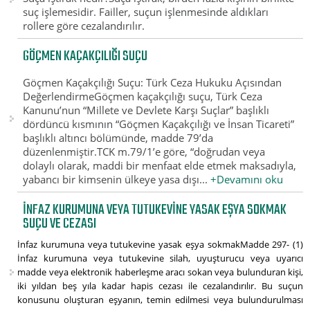
suç işlemesidir. Failler, suçun işlenmesinde aldıkları
rollere göre cezalandırılır.
GÖÇMEN KAÇAKÇILIĞI SUÇU
Göçmen Kaçakçılığı Suçu: Türk Ceza Hukuku Açısından
DeğerlendirmeGöçmen kaçakçılığı suçu, Türk Ceza
Kanunu’nun “Millete ve Devlete Karşı Suçlar” başlıklı
dördüncü kısmının “Göçmen Kaçakçılığı ve İnsan Ticareti”
başlıklı altıncı bölümünde, madde 79’da
düzenlenmiştir.TCK m.79/1’e göre, “doğrudan veya
dolaylı olarak, maddi bir menfaat elde etmek maksadıyla,
yabancı bir kimsenin ülkeye yasa dışı...
+Devamını oku
İNFAZ KURUMUNA VEYA TUTUKEVINE YASAK EŞYA SOKMAK
SUÇU VE CEZASI
İnfaz kurumuna veya tutukevine yasak eşya sokmakMadde 297- (1)
İnfaz kurumuna veya tutukevine silah, uyuşturucu veya uyarıcı
madde veya elektronik haberleşme aracı sokan veya bulunduran kişi,
iki yıldan beş yıla kadar hapis cezası ile cezalandırılır. Bu suçun
konusunu oluşturan eşyanın, temin edilmesi veya bulundurulması