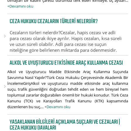
olmayan bir kadını çaresiz durumda terk eden kimseye, üç aydan...
+Devamını oku
CEZA HUKUKU CEZALARIN TÜRLERI NELERDIR?
Cezaların türleri nelerdir?Cezalar, hapis cezası ve adli
para cezası olarak ikiye ayrılır. Hapis cezaları, kısa süreli
ve uzun süreli olabilir. Adli para cezası ise suçun
niteliğine göre belirlenen miktarda para ödenmesidir.
ALKOL VE UYUŞTURUCU ETKISINDE ARAÇ KULLANMA CEZASI
Alkol ve Uyuşturucu Madde Etkisinde Araç Kullanma Suçunda
Savunma Nasıl Yapılır?Türk Ceza Hukuku Çerçevesinde Akademik Bir
İncelemeGirişAlkol ve uyuşturucu madde etkisinde araç kullanma
suçu, trafik güvenliğini doğrudan tehdit eden ve hem bireysel hem
toplumsal zararlar doğurabilen önemli bir hukuki konudur. Türk Ceza
Kanunu (TCK) ve Karayolları Trafik Kanunu (KTK) kapsamında
düzenlenen bu suç,...
+Devamını oku
YASAKLANAN BILGILERI AÇIKLAMA SUÇLARI VE CEZALARI |
CEZA HUKUKU DAVALARI