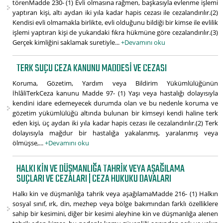
törenMadde 230- (1) Evli olmasına rağmen, başkasıyla evlenme işlemi
yaptıran kişi, altı aydan iki yıla kadar hapis cezası ile cezalandırılır.(2)
Kendisi evli olmamakla birlikte, evli olduğunu bildiği bir kimse ile evlilik
işlemi yaptıran kişi de yukarıdaki fıkra hükmüne göre cezalandırılır.(3)
Gerçek kimliğini saklamak suretiyle...
+Devamını oku
TERK SUÇU CEZA KANUNU MADDESI VE CEZASI
Koruma, Gözetim, Yardım veya Bildirim Yükümlülüğünün
İhlâliTerkCeza kanunu Madde 97- (1) Yaşı veya hastalığı dolayısıyla
kendini idare edemeyecek durumda olan ve bu nedenle koruma ve
gözetim yükümlülüğü altında bulunan bir kimseyi kendi haline terk
eden kişi, üç aydan iki yıla kadar hapis cezası ile cezalandırılır.(2) Terk
dolayısıyla mağdur bir hastalığa yakalanmış, yaralanmış veya
ölmüşse,...
+Devamını oku
HALKI KIN VE DÜŞMANLIĞA TAHRIK VEYA AŞAĞILAMA
SUÇLARI VE CEZALARI | CEZA HUKUKU DAVALARI
Halkı kin ve düşmanlığa tahrik veya aşağılamaMadde 216- (1) Halkın
sosyal sınıf, ırk, din, mezhep veya bölge bakımından farklı özelliklere
sahip bir kesimini, diğer bir kesimi aleyhine kin ve düşmanlığa alenen