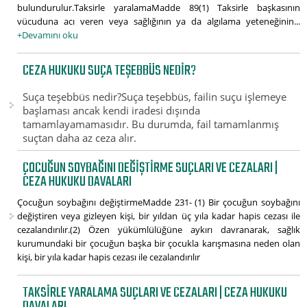
bulundurulur.Taksirle yaralamaMadde 89(1) Taksirle başkasının
vücuduna acı veren veya sağlığının ya da algılama yeteneğinin...
+Devamını oku
CEZA HUKUKU SUÇA TEŞEBBÜS NEDIR?
Suça teşebbüs nedir?Suça teşebbüs, failin suçu işlemeye
başlaması ancak kendi iradesi dışında
tamamlayamamasıdır. Bu durumda, fail tamamlanmış
suçtan daha az ceza alır.
ÇOCUĞUN SOYBAĞINI DEĞIŞTIRME SUÇLARI VE CEZALARI |
CEZA HUKUKU DAVALARI
Çocuğun soybağını değiştirmeMadde 231- (1) Bir çocuğun soybağını
değiştiren veya gizleyen kişi, bir yıldan üç yıla kadar hapis cezası ile
cezalandırılır.(2) Özen yükümlülüğüne aykırı davranarak, sağlık
kurumundaki bir çocuğun başka bir çocukla karışmasına neden olan
kişi, bir yıla kadar hapis cezası ile cezalandırılır
TAKSIRLE YARALAMA SUÇLARI VE CEZALARI | CEZA HUKUKU
DAVALARI