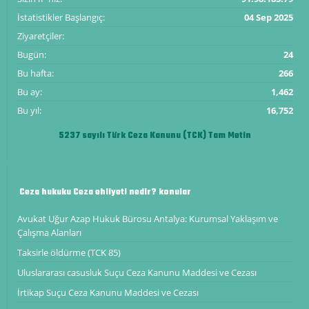
İstatistikler Başlangıç:
04 Sep 2025
Ziyaretçiler:
Bugün:
24
Bu hafta:
266
Bu ay:
1,462
Bu yıl:
16,752
5237 sayılı Türk Ceza Kanunu (TCK) Tam Metin
Ceza hukuku Ceza ehliyeti nedir? konular
Avukat Uğur Azap Hukuk Bürosu Antalya: Kurumsal Yaklaşım ve
Çalışma Alanları
Taksirle öldürme (TCK 85)
Uluslararası casusluk Suçu Ceza Kanunu Maddesi ve Cezası
İrtikap Suçu Ceza Kanunu Maddesi ve Cezası