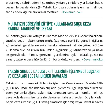
öldürmeye tahrik eden kişi, onbeş yıldan yirmidört yıla kadar hapis
cezası ile cezalandırılır.(3) Tahrik konusu suçların işlenmesi halinde,
tahrik eden kişi, bu suçlara azmettiren...
+Devamını oku
MUHAFIZIN GÖREVINI KÖTÜYE KULLANMASI SUÇU CEZA
KANUNU MADDESI VE CEZASI
Muhafızın görevini kötüye kullanmasıMadde 295- (1) Gözaltına alınan,
tutuklu veya hükümlünün muhafaza veya nakli ile görevli kişilerin,
görevlerinin gereklerine aykırı hareket etmeleri halinde, görevi kötüye
kullanma suçuna ilişkin hükümler uygulanır.(2) Muhafaza veya nakli
ile görevli olan kimse, görevinin gereklerine aykırı olarak gözaltına
alınan, tutuklu veya hükümlünün bulunduğu yerden...
+Devamını oku
TAKSIR SONUCU CASUSLUK FIILLERININ IŞLENMESI SUÇLARI
VE CEZALARI | CEZA HUKUKU DAVALARI
Taksir sonucu casusluk fiillerinin işlenmesiCeza kanunu Madde 338-
(1) Bu bölümde tanımlanan suçların işlenmesi, ilgili kişilerin dikkat ve
özen yükümlülüğüne aykırı davranmaları sonucu mümkün olmuş
veya kolaylaşmış ise, taksirle davranan faile altı aydan üç yıla kadar
hapis cezası verilir.(2) Fiil, savaş sırasında işlenmiş veya Devletin savaş