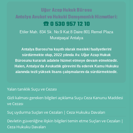
Uğur Azap Hukuk Bürosu
Antalya Avukat ve Hukuki Danışmanlık Hizmetleri
:
☎️ 0 530 957 12 10
Etiler Mah. 834 Sk. No:9 Kat:8 Daire:801 Remel Plaza
Muratpaşa/ Antalya
Antalya Barosu’na kayıtlı olarak mesleki faaliyetlerini
sürdürmekte olup, 2022 yılında Av. Uğur Azap Hukuk
Bürosunu kurarak adalete hizmet etmeye devam etmektedir.
Halen, Antalya'da Avukatlık görevini ifa ederek Kamu Hukuku
alanında tezli yüksek lisans çalışmalarını da sürdürmektedir.
Yalan tanıklık Suçu ve Cezası
Gizli kalması gereken bilgileri açıklama Suçu Ceza Kanunu Maddesi
ve Cezası
Suç uydurma Suçları ve Cezaları | Ceza Hukuku Davaları
Devletin güvenliğine ilişkin bilgileri temin etme Suçları ve Cezaları |
Ceza Hukuku Davaları