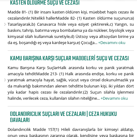
KASTEN ÖLDÜRME SUÇU VE CEZASI
Madde 81- (1) Bir insanı kasten öldüren kişi, müebbet hapis cezası ile
cezalandırılır.Nitelikli hallerMadde 82- (1) Kasten öldürme suçunun;a)
Tasarlayarak,b) Canavarca hisle veya eziyet çektirerek,c) Yangın, su
baskını, tahrip, batırma veya bombalama ya da nükleer, biyolojik veya
kimyasal silah kullanmak suretiyle,d) Üstsoy veya altsoydan birine ya
da eş, boşandığı eş veya kardeşe karşı,e) Çocuğa...
+Devamını oku
KAMU BARIŞINA KARŞI SUÇLAR MADDELERI SUÇU VE CEZASI
Kamu Barışına Karşı SuçlarHalk arasında korku ve panik yaratmak
amacıyla tehditMadde 213- (1) Halk arasında endişe, korku ve panik
yaratmak amacıyla hayat, sağlık, vücut veya cinsel dokunulmazlık ya
da malvarlığı bakımından alenen tehditte bulunan kişi, iki yıldan dört
yıla kadar hapis cezası ile cezalandırılır.(2) Suçun silahla işlenmesi
halinde, verilecek ceza, kullanılan silahın niteliğine...
+Devamını oku
DOLANDIRICILIK SUÇLARI VE CEZALARI | CEZA HUKUKU
DAVALARI
Dolandırıcılık Madde 157(1) Hileli davranışlarla bir kimseyi aldatıp,
onun veya başkasının zararına olarak, kendisine veya başkasına bir