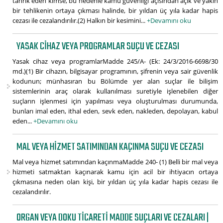
tahrik eden kimse, bu nedenle kamu güvenliği açısından açık ve yakın
bir tehlikenin ortaya çıkması halinde, bir yıldan üç yıla kadar hapis
cezası ile cezalandırılır.(2) Halkın bir kesimini...
+Devamını oku
YASAK CIHAZ VEYA PROGRAMLAR SUÇU VE CEZASI
Yasak cihaz veya programlarMadde 245/A- (Ek: 24/3/2016-6698/30
md.)(1) Bir cihazın, bilgisayar programının, şifrenin veya sair güvenlik
kodunun; münhasıran bu Bölümde yer alan suçlar ile bilişim
sistemlerinin araç olarak kullanılması suretiyle işlenebilen diğer
suçların işlenmesi için yapılması veya oluşturulması durumunda,
bunları imal eden, ithal eden, sevk eden, nakleden, depolayan, kabul
eden...
+Devamını oku
MAL VEYA HIZMET SATIMINDAN KAÇINMA SUÇU VE CEZASI
Mal veya hizmet satımından kaçınmaMadde 240- (1) Belli bir mal veya
hizmeti satmaktan kaçınarak kamu için acil bir ihtiyacın ortaya
çıkmasına neden olan kişi, bir yıldan üç yıla kadar hapis cezası ile
cezalandırılır.
ORGAN VEYA DOKU TICARETI MADDE SUÇLARI VE CEZALARI |