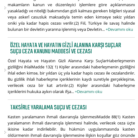
makamların kanun ve düzenleyici işlemlere göre açıklanmasını
yasakladığı ve niteliği bakımından gizli kalması gereken bilgileri siyasal
veya askerî casusluk maksadıyla temin eden kimseye sekiz yıldan
oniki yıla kadar hapis cezası verilir.(2) Fiil, Türkiye ile savaş halinde
bulunan bir devletin yararına işlenmiş veya Devletin...
+Devamını oku
ÖZEL HAYATA VE HAYATIN GIZLI ALANINA KARŞI SUÇLAR
SUÇU CEZA KANUNU MADDESI VE CEZASI
Özel Hayata ve Hayatın Gizli Alanına Karşı SuçlarHaberleşmenin
gizliliğini ihlalMadde 132( 1) Kişiler arasındaki haberleşmenin gizliliğini
ihlal eden kimse, bir yıldan üç yıla kadar hapis cezası ile cezalandırılır.
Bu gizlilik ihlali haberleşme içeriklerinin kaydı suretiyle gerçekleşirse,
verilecek ceza bir kat artırılır.(2) Kişiler arasındaki haberleşme
içeriklerini hukuka aykırı olarak ifşa...
+Devamını oku
TAKSIRLE YARALAMA SUÇU VE CEZASI
Kasten yaralamanın ihmali davranışla işlenmesiMadde 88(1) Kasten
yaralamanın ihmali davranışla işlenmesi halinde, verilecek ceza üçte
ikisine kadar indirilebilir. Bu hükmün uygulanmasında kasten
öldürmenin ihmali davranışla işlenmesine ilişkin koşullar göz önünde