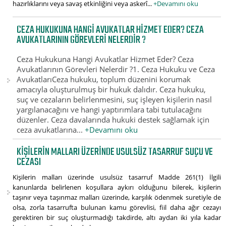
hazırlıklarını veya savaş etkinliğini veya askerî...
+Devamını oku
CEZA HUKUKUNA HANGI AVUKATLAR HIZMET EDER? CEZA
AVUKATLARININ GÖREVLERI NELERDIR ?
Ceza Hukukuna Hangi Avukatlar Hizmet Eder? Ceza
Avukatlarının Görevleri Nelerdir ?1. Ceza Hukuku ve Ceza
AvukatlarıCeza hukuku, toplum düzenini korumak
amacıyla oluşturulmuş bir hukuk dalıdır. Ceza hukuku,
suç ve cezaların belirlenmesini, suç işleyen kişilerin nasıl
yargılanacağını ve hangi yaptırımlara tabi tutulacağını
düzenler. Ceza davalarında hukuki destek sağlamak için
ceza avukatlarına...
+Devamını oku
KIŞILERIN MALLARI ÜZERINDE USULSÜZ TASARRUF SUÇU VE
CEZASI
Kişilerin malları üzerinde usulsüz tasarruf Madde 261(1) İlgili
kanunlarda belirlenen koşullara aykırı olduğunu bilerek, kişilerin
taşınır veya taşınmaz malları üzerinde, karşılık ödenmek suretiyle de
olsa, zorla tasarrufta bulunan kamu görevlisi, fiil daha ağır cezayı
gerektiren bir suç oluşturmadığı takdirde, altı aydan iki yıla kadar