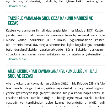
ayrı bir suç oluşturduğu takdirde; fikri içtima hükümlerine göre...
+Devamını oku
TAKSIRLE YARALAMA SUÇU CEZA KANUNU MADDESI VE
CEZASI
Kasten yaralamanın ihmali davranışla işlenmesiMadde 88(1) Kasten
yaralamanın ihmali davranışla işlenmesi halinde, verilecek ceza üçte
ikisine kadar indirilebilir. Bu hükmün uygulanmasında kasten
öldürmenin ihmali davranışla işlenmesine ilişkin koşullar göz önünde
bulundurulur.Taksirle yaralamaMadde 89(1) Taksirle başkasının
vücuduna acı veren veya sağlığının ya da algılama yeteneğinin...
+Devamını oku
AILE HUKUKUNDAN KAYNAKLANAN YÜKÜMLÜLÜĞÜN IHLALI
SUÇU VE CEZASI
Aile hukukundan kaynaklanan yükümlülüğün ihlaliMadde 233- (1) Aile
hukukundan doğan bakım, eğitim veya destek olma yükümlülüğünü
yerine getirmeyen kişi, şikayet üzerine, bir yıla kadar hapis cezası ile
cezalandırılır.(2) Hamile olduğunu bildiği eşini veya sürekli birlikte
yaşadığı ve kendisinden gebe kalmış bulunduğunu bildiği evli