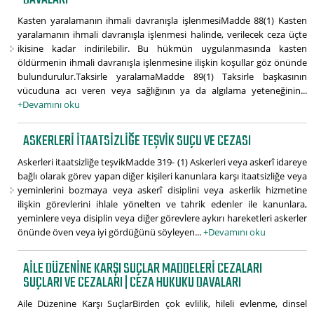
Kasten yaralamanın ihmali davranışla işlenmesiMadde 88(1) Kasten
yaralamanın ihmali davranışla işlenmesi halinde, verilecek ceza üçte
ikisine kadar indirilebilir. Bu hükmün uygulanmasında kasten
öldürmenin ihmali davranışla işlenmesine ilişkin koşullar göz önünde
bulundurulur.Taksirle yaralamaMadde 89(1) Taksirle başkasının
vücuduna acı veren veya sağlığının ya da algılama yeteneğinin...
+Devamını oku
ASKERLERI ITAATSIZLIĞE TEŞVIK SUÇU VE CEZASI
Askerleri itaatsizliğe teşvikMadde 319- (1) Askerleri veya askerî idareye
bağlı olarak görev yapan diğer kişileri kanunlara karşı itaatsizliğe veya
yeminlerini bozmaya veya askerî disiplini veya askerlik hizmetine
ilişkin görevlerini ihlale yönelten ve tahrik edenler ile kanunlara,
yeminlere veya disiplin veya diğer görevlere aykırı hareketleri askerler
önünde öven veya iyi gördüğünü söyleyen...
+Devamını oku
AILE DÜZENINE KARŞI SUÇLAR MADDELERI CEZALARI
SUÇLARI VE CEZALARI | CEZA HUKUKU DAVALARI
Aile Düzenine Karşı SuçlarBirden çok evlilik, hileli evlenme, dinsel