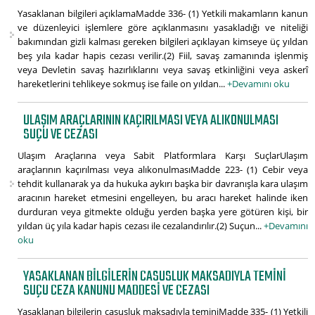
Yasaklanan bilgileri açıklamaMadde 336- (1) Yetkili makamların kanun
ve düzenleyici işlemlere göre açıklanmasını yasakladığı ve niteliği
bakımından gizli kalması gereken bilgileri açıklayan kimseye üç yıldan
beş yıla kadar hapis cezası verilir.(2) Fiil, savaş zamanında işlenmiş
veya Devletin savaş hazırlıklarını veya savaş etkinliğini veya askerî
hareketlerini tehlikeye sokmuş ise faile on yıldan...
+Devamını oku
ULAŞIM ARAÇLARININ KAÇIRILMASI VEYA ALIKONULMASI
SUÇU VE CEZASI
Ulaşım Araçlarına veya Sabit Platformlara Karşı SuçlarUlaşım
araçlarının kaçırılması veya alıkonulmasıMadde 223- (1) Cebir veya
tehdit kullanarak ya da hukuka aykırı başka bir davranışla kara ulaşım
aracının hareket etmesini engelleyen, bu aracı hareket halinde iken
durduran veya gitmekte olduğu yerden başka yere götüren kişi, bir
yıldan üç yıla kadar hapis cezası ile cezalandırılır.(2) Suçun...
+Devamını
oku
YASAKLANAN BILGILERIN CASUSLUK MAKSADIYLA TEMINI
SUÇU CEZA KANUNU MADDESI VE CEZASI
Yasaklanan bilgilerin casusluk maksadıyla teminiMadde 335- (1) Yetkili