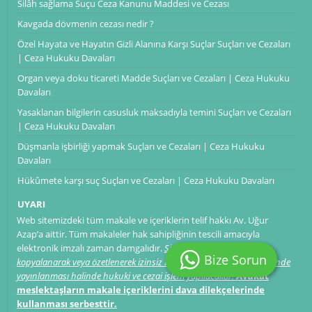
Silâh sağlama Suçu Ceza Kanunu Maddesi ve Cezası
Kavgada dövmenin cezası nedir ?
Özel Hayata ve Hayatın Gizli Alanına Karşı Suçlar Suçları ve Cezaları
| Ceza Hukuku Davaları
Organ veya doku ticareti Madde Suçları ve Cezaları | Ceza Hukuku
Davaları
Yasaklanan bilgilerin casusluk maksadıyla temini Suçları ve Cezaları
| Ceza Hukuku Davaları
Düşmanla işbirliği yapmak Suçları ve Cezaları | Ceza Hukuku
Davaları
Hükûmete karşı suç Suçları ve Cezaları | Ceza Hukuku Davaları
UYARI
Web sitemizdeki tüm makale ve içeriklerin telif hakkı Av. Uğur
Azap’a aittir. Tüm makaleler hak sahipliğinin tescili amacıyla
elektronik imzalı zaman damgalıdır.
Sitemizdeki makalelerin
Bize Sorun
kopyalanarak veya özetlenerek izinsiz bir şekilde başka web sitelerinde
yayınlanması halinde hukuki ve cezai işlem yapılacaktır.
Avukat
meslektaşların makale içeriklerini dava dilekçelerinde
kullanması serbesttir.