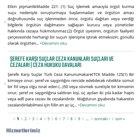
Etkin pişmanlıkMadde 221- (1) Suç işlemek amacıyla örgüt kurma
suçu nedeniyle soruşturmaya başlanmadan ve örgütün amacı
doğrultusunda suç işlenmeden önce, örgütü dağıtan veya verdiği
bilgilerle örgütün dağılmasını sağlayan kurucu veya yöneticiler
hakkında cezaya hükmolunmaz.(2) Örgüt üyesinin, örgütün faaliyeti
çerçevesinde herhangi bir suçun işlenişine iştirak etmeksizin, gönüllü
olarak örgütten...
+Devamını oku
ŞEREFE KARŞI SUÇLAR CEZA KANUNLARI SUÇLARI VE
CEZALARI | CEZA HUKUKU DAVALARI
Şerefe Karşı Suçlar Türk Ceza KanunuHakaretTCK Madde 125(1) Bir
kimseye onur, şeref ve saygınlığını rencide edebilecek nitelikte somut
bir fiil veya olgu isnat eden (...)50 veya sövmek suretiyle bir kimsenin
onur, şeref ve saygınlığına saldıran kişi, üç aydan iki yıla kadar hapis
veya adlî para cezası ile cezalandırılır. Mağdurun gıyabında hakaretin
cezalandırılabilmesi için fiilin en az üç...
+Devamını oku
Sayfalar
1
2
3
4
5
6
7
8
9
…
sonraki ›
son »
Hizmetlerimiz