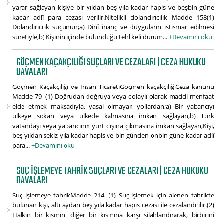
yarar sağlayan kişiye bir yıldan beş yıla kadar hapis ve beşbin güne
kadar adlî para cezası verilir.Nitelikli dolandırıcılık Madde 158(1)
Dolandırıcılık suçunun;a) Dinî inanç ve duyguların istismar edilmesi
suretiyle,b) Kişinin içinde bulunduğu tehlikeli durum...
+Devamını oku
GÖÇMEN KAÇAKÇILIĞI SUÇLARI VE CEZALARI | CEZA HUKUKU
DAVALARI
Göçmen Kaçakçılığı ve İnsan TicaretiGöçmen kaçakçılığıCeza kanunu
Madde 79- (1) Doğrudan doğruya veya dolaylı olarak maddi menfaat
elde etmek maksadıyla, yasal olmayan yollardan;a) Bir yabancıyı
ülkeye sokan veya ülkede kalmasına imkan sağlayan,b) Türk
vatandaşı veya yabancının yurt dışına çıkmasına imkan sağlayan,Kişi,
beş yıldan sekiz yıla kadar hapis ve bin günden onbin güne kadar adlî
para...
+Devamını oku
SUÇ IŞLEMEYE TAHRIK SUÇLARI VE CEZALARI | CEZA HUKUKU
DAVALARI
Suç işlemeye tahrikMadde 214- (1) Suç işlemek için alenen tahrikte
bulunan kişi, altı aydan beş yıla kadar hapis cezası ile cezalandırılır.(2)
Halkın bir kısmını diğer bir kısmına karşı silahlandırarak, birbirini