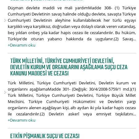
Düşman devlete maddi ve mali yardımMadde 308- (1) Türkiye
Cumhuriyeti Devletinin savaş halinde olduğu devlete, savaşta Türkiye
Cumhuriyeti Devletinin aleyhine kullanılabilecek her türlü eşyayı
karşılıklı veya karşılıksız, doğrudan veya dolaylı olarak veren vatandaş,
beş yıldan onbeş yıla kadar hapis cezası ile cezalandırılır. Bu hüküm,
Türkiye'de oturan yabancı hakkında da uygulanır.(2) Savaş...
+Devamını oku
TÜRK MILLETINI, TÜRKIYE CUMHURIYETI DEVLETINI,
DEVLETIN KURUM VE ORGANLARINI AŞAĞILAMA SUÇU CEZA
KANUNU MADDESI VE CEZASI
Türk Milletini, Türkiye Cumhuriyeti Devletini, Devletin kurum ve
organlarını aşağılamaMadde 301- (Değişik: 30/4/2008-5759/1 md.)(1)
Türk Milletini, Türkiye Cumhuriyeti Devletini, Türkiye Büyük Millet
Meclisini, Türkiye Cumhuriyeti Hükümetini ve Devletin yargı
organlarını alenen aşağılayan kişi, altı aydan iki yıla kadar hapis cezası
ile cezalandırılır.(2) Devletin askerî veya emniyet teşkilatını...
+Devamını oku
ETKIN PIŞMANLIK SUÇU VE CEZASI