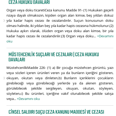
CEZA HUKUKU DAVALARI
Organ veya doku ticaretiCeza kanunu Madde 91- (1) Hukuken geçerli
rızaya dayalı olmaksızın, kişiden organ alan kimse, beş yıldan dokuz
yıla kadar hapis cezası ile cezalandırılır. Suçun konusunun doku
olması halinde, iki yıldan beş yıla kadar hapis cezasına hükmolunur.(2)
Hukuka aykırı olarak, ölüden organ veya doku alan kimse, bir yıla
kadar hapis cezası ile cezalandırılır.(3) Organ veya doku...
+Devamını
oku
MÜSTEHCENLIK SUÇLARI VE CEZALARI | CEZA HUKUKU
DAVALARI
MüstehcenlikMadde 226- (1) a) Bir çocuğa müstehcen görüntü, yazı
veya sözleri içeren ürünleri veren ya da bunların içeriğini gösteren,
okuyan, okutan veya dinleten,b) Bunların içeriklerini çocukların
girebileceği veya görebileceği yerlerde ya da alenen gösteren,
görülebilecek şekilde sergileyen, okuyan, okutan, söyleyen,
söyleten,c) Bu ürünleri, içeriğine vakıf olunabilecek şekilde satışa
veya...
+Devamını oku
CINSEL SALDIRI SUÇU CEZA KANUNU MADDESI VE CEZASI