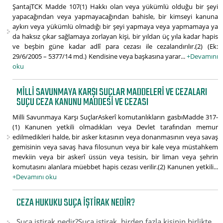
ŞantajTCK Madde 107(1) Hakkı olan veya yükümlü olduğu bir şeyi
yapacağından veya yapmayacağından bahisle, bir kimseyi kanuna
aykırı veya yükümlü olmadığı bir şeyi yapmaya veya yapmamaya ya
da haksız çıkar sağlamaya zorlayan kişi, bir yıldan üç yıla kadar hapis
ve beşbin güne kadar adlî para cezası ile cezalandırılır.(2) (Ek:
29/6/2005 – 5377/14 md.) Kendisine veya başkasına yarar...
+Devamını
oku
MILLI SAVUNMAYA KARŞI SUÇLAR MADDELERI VE CEZALARI
SUÇU CEZA KANUNU MADDESI VE CEZASI
Milli Savunmaya Karşı SuçlarAskerî komutanlıkların gasbıMadde 317-
(1) Kanunen yetkili olmadıkları veya Devlet tarafından memur
edilmedikleri halde, bir asker kıtasının veya donanmasının veya savaş
gemisinin veya savaş hava filosunun veya bir kale veya müstahkem
mevkiin veya bir askerî üssün veya tesisin, bir liman veya şehrin
komutasını alanlara müebbet hapis cezası verilir.(2) Kanunen yetkili...
+Devamını oku
CEZA HUKUKU SUÇA IŞTIRAK NEDIR?
Suça iştirak nedir?Suça iştirak, birden fazla kişinin birlikte