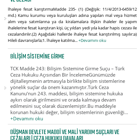
İhaleye fesat karıştırmaMadde 235- (1) (Değişik: 11/4/2013-6459/12
md.) Kamu kurumu veya kuruluşları adına yapılan mal veya hizmet
alım veya satımlarına ya da kiralamalara ilişkin ihaleler ile yapım
ihalelerine fesat karıştıran kişi, üç yıldan yedi yıla kadar hapis cezası ile
cezalandırılır.(2) Aşağıdaki hallerde ihaleye fesat karıştırılmış sayılır:a)
Hileli davranışlarla;1. İhaleye katılma...
+Devamını oku
BILIŞIM SISTEMINE GIRME
TCK Madde 243: Bilişim Sistemine Girme Suçu – Türk
Ceza Hukuku Açısından Bir İncelemeGünümüzde
dijitalleşmenin artmasıyla birlikte bilişim sistemlerine
yönelik suçlar da önem kazanmıştır.Türk Ceza
Kanunu’nun 243. maddesi, bilişim sistemine hukuka
aykırı olarak girilmesini ve orada kalmaya devam
edilmesini suç olarak düzenlemiştir.Bu maddeyle
korunan hukuki değer, bilişim sistemlerinin güvenliği...
+Devamını oku
DÜŞMAN DEVLETE MADDI VE MALI YARDIM SUÇLARI VE
CEZALARI | CEZA HUKUKU DAVALARI