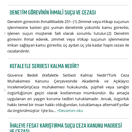
DENETIM GÖREVININ IHMALI SUÇU VE CEZASI
Denetim görevinin ihmaliMadde 251- (1) Zimmet veya irtikap suçunun
işlenmesine kasten göz yuman denetimle yükümlü kamu görevlisi,
işlenen suçun müşterek faili olarak sorumlu tutulur.(2) Denetim
görevini ihmal ederek, zimmet veya irtikap suçunun işlenmesine
imkan sağlayan kamu görevlisi, üç aydan üç yıla kadar hapis cezası ile
cezalandırılır.
KEFALETLE SERBEST KALMA NEDIR?
Güvence Bedeli (Kefaletle Serbest Kalma) Nedir?Türk Ceza
Muhakemesi Kanunu Çerçevesinde Akademik ve Açıklayıcı
İncelemeGirişCeza muhakemesi hukukunda, şüpheli veya sanığın
özgürlüğünün geçici olarak kısıtlanması mümkündür. Bu amaçla
uygulanan en yaygın koruma tedbiri tutuklamadır. Ancak, özgürlük
hakkı temel bir insan hakkı olduğundan, tutuklamaya alternatif yollar
da öngörülmüştür. İşte bu...
+Devamını oku
İHALEYE FESAT KARIŞTIRMA SUÇU CEZA KANUNU MADDESI
VE CEZASI