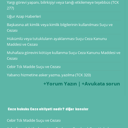
Yargı görevi yapanı, bilirkişiyi veya tanığı etkilemeye teşebbüs (TCK
277)
Uğur Azap Haberleri
Başkasına ait kimlik veya kimlik bilgilerinin kullanılması Suçu ve
Cezası
Hükümlü veya tutukluların ayaklanması Suçu Ceza Kanunu
Maddesi ve Cezası
Muhafaza görevini kötüye kullanma Suçu Ceza Kanunu Maddesi ve
Cezası
Cebir Tck Madde Suçu ve Cezası
Yabancı hizmetine asker yazma, yazılma (TCK 320)
+Yorum Yazın | +Avukata sorun
Ceza hukuku Ceza ehliyeti nedir? diğer konular
Cebir Tck Madde Suçu ve Cezası