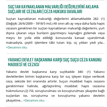
SUÇTAN KAYNAKLANAN MALVARLIĞI DEĞERLERINI AKLAMA
SUÇLARI VE CEZALARI | CEZA HUKUKU DAVALARI
Suçtan kaynaklanan malvarlığı değerlerini aklamaMadde 282- (1)
(Değişik: 26/6/2009 – 5918/5 md.) Alt sınırı altı ay veya daha fazla hapis
cezasını gerektiren bir suçtan kaynaklanan malvarlığı değerlerini, yurt
dışına çıkaran veya bunların gayrimeşru kaynağını gizlemek veya
meşru bir yolla elde edildiği konusunda kanaat uyandırmak
maksadıyla, çeşitli işlemlere tâbi tutan kişi, üç yıldan yedi yıla...
+Devamını oku
YABANCI DEVLET BAŞKANINA KARŞI SUÇ SUÇU CEZA KANUNU
MADDESI VE CEZASI
Yabancı devlet başkanına karşı suçMadde 340- (1) Yabancı
devletlerden birinin başkanına karşı bir suç işleyen kişiye verilecek
ceza, sekizde biri oranında artırılır. Suçun müebbet hapis cezasını
gerektirmesi halinde, ağırlaştırılmış müebbet hapis cezasına
hükmolunur.(2) Fiil, soruşturulması ve kovuşturulması şikayete bağlı
suçlardan ise, soruşturma ve kovuşturma yabancı devletin
şikayetine...
+Devamını oku