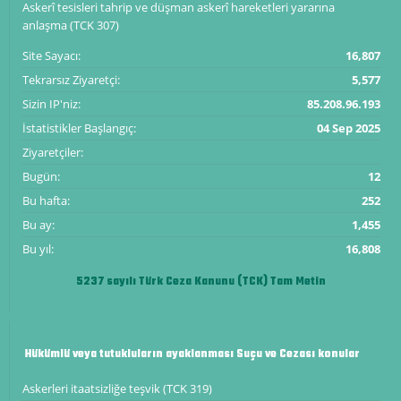
Askerî tesisleri tahrip ve düşman askerî hareketleri yararına
anlaşma (TCK 307)
Site Sayacı:
16,807
Tekrarsız Ziyaretçi:
5,577
Sizin IP'niz:
85.208.96.193
İstatistikler Başlangıç:
04 Sep 2025
Ziyaretçiler:
Bugün:
12
Bu hafta:
252
Bu ay:
1,455
Bu yıl:
16,808
5237 sayılı Türk Ceza Kanunu (TCK) Tam Metin
Hükümlü veya tutukluların ayaklanması Suçu ve Cezası konular
Askerleri itaatsizliğe teşvik (TCK 319)