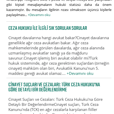
gibi kişisel mesajlaşmaların hukuki statüsü daha da önem
kazanmıştır. Bu mesajların ilgilinin rızası olmaksızın üçüncü kişilerle
paylaşılması...
+Devamını oku
CEZA HUKUKU ILE ILGILI SIK SORULAN SORULAR
Cinayet davalarına hangi avukat bakar?Cinayet davalarına
genellikle ağır ceza avukatları bakar. Ağır ceza
mahkemelerinde görülen davalarda, ağır ceza alanında
uzmanlaşmış avukatlar sanığı ya da mağduru
savunur.Cinayet işlemiş biri avukat olabilir mi?Türk
hukuk sisteminde, ağır ceza gerektiren suçlardan (örneğin
cinayet) mahkûm olan biri, Avukatlık Kanunu’nun 5.
maddesi gereği avukat olamaz....
+Devamını oku
CINAYET SUÇLARI VE CEZALARI: TÜRK CEZA HUKUKU'NA
GÖRE DETAYLI BIR DEĞERLENDIRME
Cinayet Suçları ve Cezaları: Türk Ceza Hukuku'na Göre
Detaylı Bir DeğerlendirmeCinayet suçları, Türk Ceza
Kanunu'nda (TCK) en ağır cezalarla karşılanan fiiller