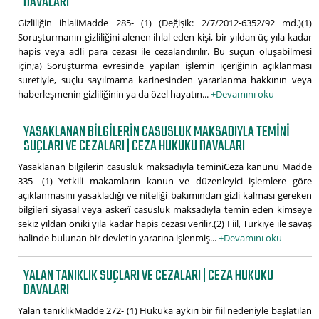
DAVALARI
Gizliliğin ihlaliMadde 285- (1) (Değişik: 2/7/2012-6352/92 md.)(1)
Soruşturmanın gizliliğini alenen ihlal eden kişi, bir yıldan üç yıla kadar
hapis veya adli para cezası ile cezalandırılır. Bu suçun oluşabilmesi
için;a) Soruşturma evresinde yapılan işlemin içeriğinin açıklanması
suretiyle, suçlu sayılmama karinesinden yararlanma hakkının veya
haberleşmenin gizliliğinin ya da özel hayatın...
+Devamını oku
YASAKLANAN BILGILERIN CASUSLUK MAKSADIYLA TEMINI
SUÇLARI VE CEZALARI | CEZA HUKUKU DAVALARI
Yasaklanan bilgilerin casusluk maksadıyla teminiCeza kanunu Madde
335- (1) Yetkili makamların kanun ve düzenleyici işlemlere göre
açıklanmasını yasakladığı ve niteliği bakımından gizli kalması gereken
bilgileri siyasal veya askerî casusluk maksadıyla temin eden kimseye
sekiz yıldan oniki yıla kadar hapis cezası verilir.(2) Fiil, Türkiye ile savaş
halinde bulunan bir devletin yararına işlenmiş...
+Devamını oku
YALAN TANIKLIK SUÇLARI VE CEZALARI | CEZA HUKUKU
DAVALARI
Yalan tanıklıkMadde 272- (1) Hukuka aykırı bir fiil nedeniyle başlatılan