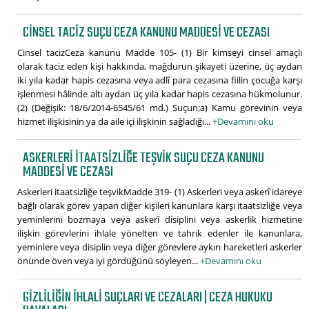
CINSEL TACIZ SUÇU CEZA KANUNU MADDESI VE CEZASI
Cinsel tacizCeza kanunu Madde 105- (1) Bir kimseyi cinsel amaçlı
olarak taciz eden kişi hakkında, mağdurun şikayeti üzerine, üç aydan
iki yıla kadar hapis cezasına veya adlî para cezasına fiilin çocuğa karşı
işlenmesi hâlinde altı aydan üç yıla kadar hapis cezasına hükmolunur.
(2) (Değişik: 18/6/2014-6545/61 md.) Suçun;a) Kamu görevinin veya
hizmet ilişkisinin ya da aile içi ilişkinin sağladığı...
+Devamını oku
ASKERLERI ITAATSIZLIĞE TEŞVIK SUÇU CEZA KANUNU
MADDESI VE CEZASI
Askerleri itaatsizliğe teşvikMadde 319- (1) Askerleri veya askerî idareye
bağlı olarak görev yapan diğer kişileri kanunlara karşı itaatsizliğe veya
yeminlerini bozmaya veya askerî disiplini veya askerlik hizmetine
ilişkin görevlerini ihlale yönelten ve tahrik edenler ile kanunlara,
yeminlere veya disiplin veya diğer görevlere aykırı hareketleri askerler
önünde öven veya iyi gördüğünü söyleyen...
+Devamını oku
GIZLILIĞIN IHLALI SUÇLARI VE CEZALARI | CEZA HUKUKU