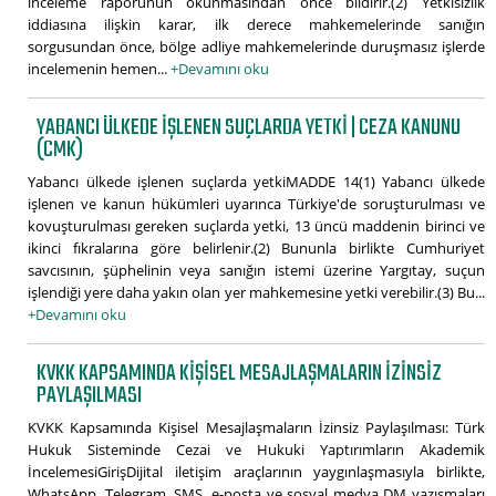
inceleme raporunun okunmasından önce bildirir.(2) Yetkisizlik
iddiasına ilişkin karar, ilk derece mahkemelerinde sanığın
sorgusundan önce, bölge adliye mahkemelerinde duruşmasız işlerde
incelemenin hemen...
+Devamını oku
YABANCI ÜLKEDE IŞLENEN SUÇLARDA YETKI | CEZA KANUNU
(CMK)
Yabancı ülkede işlenen suçlarda yetkiMADDE 14(1) Yabancı ülkede
işlenen ve kanun hükümleri uyarınca Türkiye'de soruşturulması ve
kovuşturulması gereken suçlarda yetki, 13 üncü maddenin birinci ve
ikinci fıkralarına göre belirlenir.(2) Bununla birlikte Cumhuriyet
savcısının, şüphelinin veya sanığın istemi üzerine Yargıtay, suçun
işlendiği yere daha yakın olan yer mahkemesine yetki verebilir.(3) Bu...
+Devamını oku
KVKK KAPSAMINDA KIŞISEL MESAJLAŞMALARIN İZINSIZ
PAYLAŞILMASI
KVKK Kapsamında Kişisel Mesajlaşmaların İzinsiz Paylaşılması: Türk
Hukuk Sisteminde Cezai ve Hukuki Yaptırımların Akademik
İncelemesiGirişDijital iletişim araçlarının yaygınlaşmasıyla birlikte,
WhatsApp, Telegram, SMS, e-posta ve sosyal medya DM yazışmaları