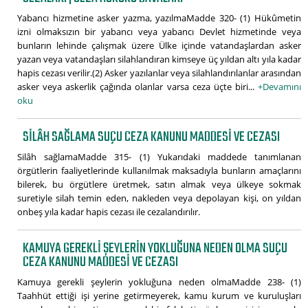
Yabancı hizmetine asker yazma, yazılmaMadde 320- (1) Hükûmetin
izni olmaksızın bir yabancı veya yabancı Devlet hizmetinde veya
bunların lehinde çalışmak üzere Ülke içinde vatandaşlardan asker
yazan veya vatandaşları silahlandıran kimseye üç yıldan altı yıla kadar
hapis cezası verilir.(2) Asker yazılanlar veya silahlandırılanlar arasından
asker veya askerlik çağında olanlar varsa ceza üçte biri...
+Devamını
oku
SILÂH SAĞLAMA SUÇU CEZA KANUNU MADDESI VE CEZASI
Silâh sağlamaMadde 315- (1) Yukarıdaki maddede tanımlanan
örgütlerin faaliyetlerinde kullanılmak maksadıyla bunların amaçlarını
bilerek, bu örgütlere üretmek, satın almak veya ülkeye sokmak
suretiyle silah temin eden, nakleden veya depolayan kişi, on yıldan
onbeş yıla kadar hapis cezası ile cezalandırılır.
KAMUYA GEREKLI ŞEYLERIN YOKLUĞUNA NEDEN OLMA SUÇU
CEZA KANUNU MADDESI VE CEZASI
Kamuya gerekli şeylerin yokluğuna neden olmaMadde 238- (1)
Taahhüt ettiği işi yerine getirmeyerek, kamu kurum ve kuruluşları