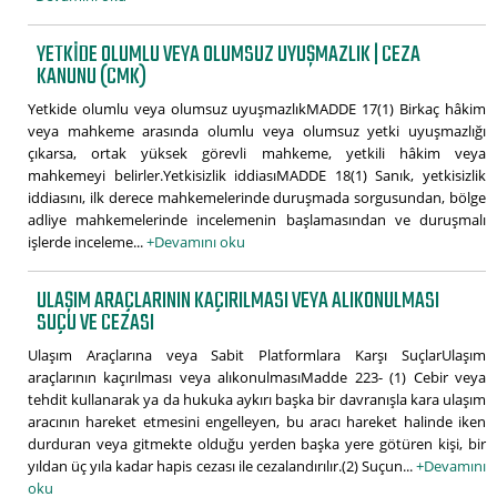
YETKIDE OLUMLU VEYA OLUMSUZ UYUŞMAZLIK | CEZA
KANUNU (CMK)
Yetkide olumlu veya olumsuz uyuşmazlıkMADDE 17(1) Birkaç hâkim
veya mahkeme arasında olumlu veya olumsuz yetki uyuşmazlığı
çıkarsa, ortak yüksek görevli mahkeme, yetkili hâkim veya
mahkemeyi belirler.Yetkisizlik iddiasıMADDE 18(1) Sanık, yetkisizlik
iddiasını, ilk derece mahkemelerinde duruşmada sorgusundan, bölge
adliye mahkemelerinde incelemenin başlamasından ve duruşmalı
işlerde inceleme...
+Devamını oku
ULAŞIM ARAÇLARININ KAÇIRILMASI VEYA ALIKONULMASI
SUÇU VE CEZASI
Ulaşım Araçlarına veya Sabit Platformlara Karşı SuçlarUlaşım
araçlarının kaçırılması veya alıkonulmasıMadde 223- (1) Cebir veya
tehdit kullanarak ya da hukuka aykırı başka bir davranışla kara ulaşım
aracının hareket etmesini engelleyen, bu aracı hareket halinde iken
durduran veya gitmekte olduğu yerden başka yere götüren kişi, bir
yıldan üç yıla kadar hapis cezası ile cezalandırılır.(2) Suçun...
+Devamını
oku