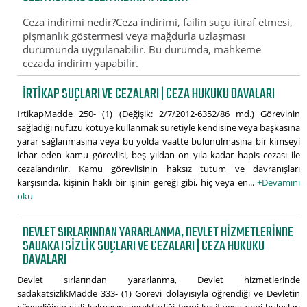
Ceza indirimi nedir?Ceza indirimi, failin suçu itiraf etmesi,
pişmanlık göstermesi veya mağdurla uzlaşması
durumunda uygulanabilir. Bu durumda, mahkeme
cezada indirim yapabilir.
İRTIKAP SUÇLARI VE CEZALARI | CEZA HUKUKU DAVALARI
İrtikapMadde 250- (1) (Değişik: 2/7/2012-6352/86 md.) Görevinin
sağladığı nüfuzu kötüye kullanmak suretiyle kendisine veya başkasına
yarar sağlanmasına veya bu yolda vaatte bulunulmasına bir kimseyi
icbar eden kamu görevlisi, beş yıldan on yıla kadar hapis cezası ile
cezalandırılır. Kamu görevlisinin haksız tutum ve davranışları
karşısında, kişinin haklı bir işinin gereği gibi, hiç veya en...
+Devamını
oku
DEVLET SIRLARINDAN YARARLANMA, DEVLET HIZMETLERINDE
SADAKATSIZLIK SUÇLARI VE CEZALARI | CEZA HUKUKU
DAVALARI
Devlet sırlarından yararlanma, Devlet hizmetlerinde
sadakatsizlikMadde 333- (1) Görevi dolayısıyla öğrendiği ve Devletin
güvenliğinin gizli kalmasını gerektirdiği fenni keşif veya yeni buluşları