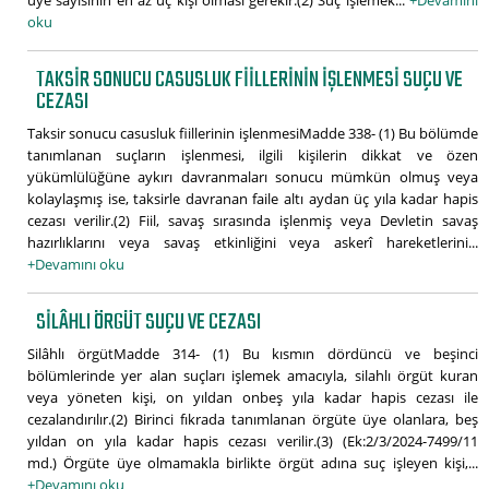
oku
TAKSIR SONUCU CASUSLUK FIILLERININ IŞLENMESI SUÇU VE
CEZASI
Taksir sonucu casusluk fiillerinin işlenmesiMadde 338- (1) Bu bölümde
tanımlanan suçların işlenmesi, ilgili kişilerin dikkat ve özen
yükümlülüğüne aykırı davranmaları sonucu mümkün olmuş veya
kolaylaşmış ise, taksirle davranan faile altı aydan üç yıla kadar hapis
cezası verilir.(2) Fiil, savaş sırasında işlenmiş veya Devletin savaş
hazırlıklarını veya savaş etkinliğini veya askerî hareketlerini...
+Devamını oku
SILÂHLI ÖRGÜT SUÇU VE CEZASI
Silâhlı örgütMadde 314- (1) Bu kısmın dördüncü ve beşinci
bölümlerinde yer alan suçları işlemek amacıyla, silahlı örgüt kuran
veya yöneten kişi, on yıldan onbeş yıla kadar hapis cezası ile
cezalandırılır.(2) Birinci fıkrada tanımlanan örgüte üye olanlara, beş
yıldan on yıla kadar hapis cezası verilir.(3) (Ek:2/3/2024-7499/11
md.) Örgüte üye olmamakla birlikte örgüt adına suç işleyen kişi,...
+Devamını oku