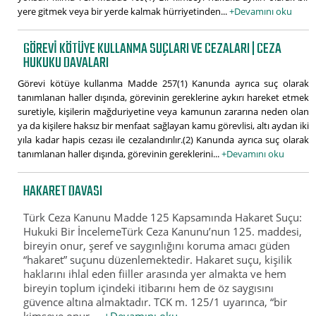
yere gitmek veya bir yerde kalmak hürriyetinden...
+Devamını oku
GÖREVI KÖTÜYE KULLANMA SUÇLARI VE CEZALARI | CEZA
HUKUKU DAVALARI
Görevi kötüye kullanma Madde 257(1) Kanunda ayrıca suç olarak
tanımlanan haller dışında, görevinin gereklerine aykırı hareket etmek
suretiyle, kişilerin mağduriyetine veya kamunun zararına neden olan
ya da kişilere haksız bir menfaat sağlayan kamu görevlisi, altı aydan iki
yıla kadar hapis cezası ile cezalandırılır.(2) Kanunda ayrıca suç olarak
tanımlanan haller dışında, görevinin gereklerini...
+Devamını oku
HAKARET DAVASI
Türk Ceza Kanunu Madde 125 Kapsamında Hakaret Suçu:
Hukuki Bir İncelemeTürk Ceza Kanunu’nun 125. maddesi,
bireyin onur, şeref ve saygınlığını koruma amacı güden
“hakaret” suçunu düzenlemektedir. Hakaret suçu, kişilik
haklarını ihlal eden fiiller arasında yer almakta ve hem
bireyin toplum içindeki itibarını hem de öz saygısını
güvence altına almaktadır. TCK m. 125/1 uyarınca, “bir