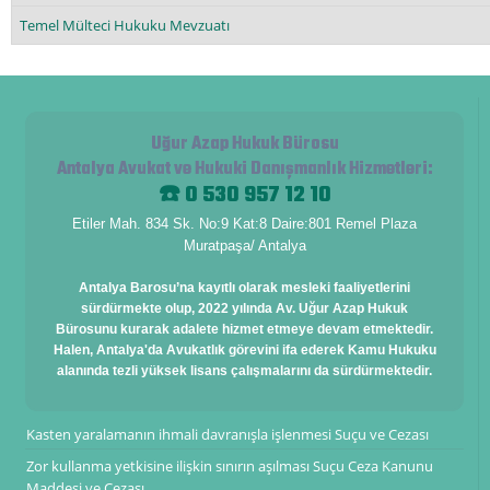
Temel Mülteci Hukuku Mevzuatı
Uğur Azap Hukuk Bürosu
Antalya Avukat ve Hukuki Danışmanlık Hizmetleri
:
☎️ 0 530 957 12 10
Etiler Mah. 834 Sk. No:9 Kat:8 Daire:801 Remel Plaza
Muratpaşa/ Antalya
Antalya Barosu’na kayıtlı olarak mesleki faaliyetlerini
sürdürmekte olup, 2022 yılında Av. Uğur Azap Hukuk
Bürosunu kurarak adalete hizmet etmeye devam etmektedir.
Halen, Antalya'da Avukatlık görevini ifa ederek Kamu Hukuku
alanında tezli yüksek lisans çalışmalarını da sürdürmektedir.
Kasten yaralamanın ihmali davranışla işlenmesi Suçu ve Cezası
Zor kullanma yetkisine ilişkin sınırın aşılması Suçu Ceza Kanunu
Maddesi ve Cezası