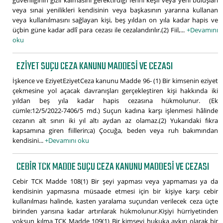
veya sınai yenilikleri kendisinin veya başkasının yararına kullanan
veya kullanılmasını sağlayan kişi, beş yıldan on yıla kadar hapis ve
üçbin güne kadar adlî para cezası ile cezalandırılır.(2) Fiil,...
+Devamını
oku
EZIYET SUÇU CEZA KANUNU MADDESI VE CEZASI
İşkence ve EziyetEziyetCeza kanunu Madde 96- (1) Bir kimsenin eziyet
çekmesine yol açacak davranışları gerçekleştiren kişi hakkında iki
yıldan beş yıla kadar hapis cezasına hükmolunur. (Ek
cümle:12/5/2022-7406/5 md.) Suçun kadına karşı işlenmesi hâlinde
cezanın alt sınırı iki yıl altı aydan az olamaz.(2) Yukarıdaki fıkra
kapsamına giren fiillerin;a) Çocuğa, beden veya ruh bakımından
kendisini...
+Devamını oku
CEBIR TCK MADDE SUÇU CEZA KANUNU MADDESI VE CEZASI
Cebir TCK Madde 108(1) Bir şeyi yapması veya yapmaması ya da
kendisinin yapmasına müsaade etmesi için bir kişiye karşı cebir
kullanılması halinde, kasten yaralama suçundan verilecek ceza üçte
birinden yarısına kadar artırılarak hükmolunur.Kişiyi hürriyetinden
yoksun kılma TCK Madde 109(1) Bir kimseyi hukuka aykırı olarak bir