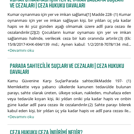
VE CEZALARI | CEZA HUKUKU DAVALARI
Kumar oynanması için yer ve imkan sağlama[1] Madde 228- (1) Kumar
oynanması için yer ve imkan sağlayan kişi, bir yıldan üç yıla kadar
hapis ve iki yüz günden aşağı olmamak üzere adlî para cezası ile
cezalandırılır.[2](2) Çocukların kumar oynaması için yer ve imkan
sağlanması halinde, verilecek ceza bir katı oranında artırılır.(3) (Ek:
15/8/2017-KHK-694/139 md.; Aynen kabul: 1/2/2018-7078/134 md...
+Devamını oku
PARADA SAHTECILIK SUÇLARI VE CEZALARI | CEZA HUKUKU
DAVALARI
Kamu Güvenine Karşı SuçlarParada sahtecilikMadde 197- (1)
Memlekette veya yabancı ülkelerde kanunen tedavülde bulunan
parayı, sahte olarak üreten, ülkeye sokan, nakleden, muhafaza eden
veya tedavüle koyan kişi, iki yıldan oniki yıla kadar hapis ve onbin
güne kadar adlî para cezası ile cezalandırılır.(2) Sahte parayı bilerek
kabul eden kişi, bir yıldan üç yıla kadar hapis ve adlî para cezası ile...
+Devamını oku
CEZA HUKUKU CEZA INDIRIMI NEDIR?