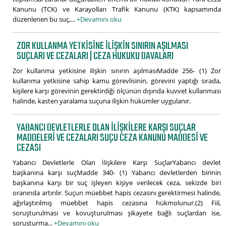
Kanunu (TCK) ve Karayolları Trafik Kanunu (KTK) kapsamında
düzenlenen bu suç,...
+Devamını oku
ZOR KULLANMA YETKISINE ILIŞKIN SINIRIN AŞILMASI
SUÇLARI VE CEZALARI | CEZA HUKUKU DAVALARI
Zor kullanma yetkisine ilişkin sınırın aşılmasıMadde 256- (1) Zor
kullanma yetkisine sahip kamu görevlisinin, görevini yaptığı sırada,
kişilere karşı görevinin gerektirdiği ölçünün dışında kuvvet kullanması
halinde, kasten yaralama suçuna ilişkin hükümler uygulanır.
YABANCI DEVLETLERLE OLAN İLIŞKILERE KARŞI SUÇLAR
MADDELERI VE CEZALARI SUÇU CEZA KANUNU MADDESI VE
CEZASI
Yabancı Devletlerle Olan İlişkilere Karşı SuçlarYabancı devlet
başkanına karşı suçMadde 340- (1) Yabancı devletlerden birinin
başkanına karşı bir suç işleyen kişiye verilecek ceza, sekizde biri
oranında artırılır. Suçun müebbet hapis cezasını gerektirmesi halinde,
ağırlaştırılmış müebbet hapis cezasına hükmolunur.(2) Fiil,
soruşturulması ve kovuşturulması şikayete bağlı suçlardan ise,
soruşturma...
+Devamını oku