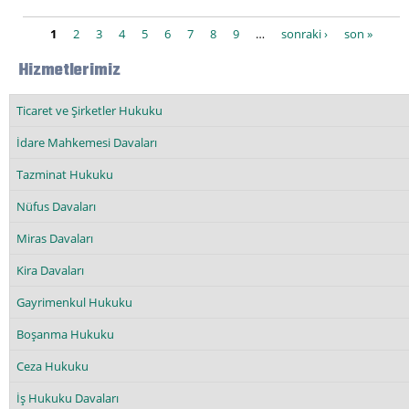
Sayfalar
1
2
3
4
5
6
7
8
9
…
sonraki ›
son »
Hizmetlerimiz
Ticaret ve Şirketler Hukuku
İdare Mahkemesi Davaları
Tazminat Hukuku
Nüfus Davaları
Miras Davaları
Kira Davaları
Gayrimenkul Hukuku
Boşanma Hukuku
Ceza Hukuku
İş Hukuku Davaları