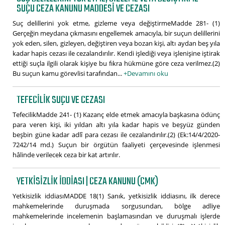
SUÇU CEZA KANUNU MADDESI VE CEZASI
Suç delillerini yok etme, gizleme veya değiştirmeMadde 281- (1)
Gerçeğin meydana çıkmasını engellemek amacıyla, bir suçun delillerini
yok eden, silen, gizleyen, değiştiren veya bozan kişi, altı aydan beş yıla
kadar hapis cezası ile cezalandırılır. Kendi işlediği veya işlenişine iştirak
ettiği suçla ilgili olarak kişiye bu fıkra hükmüne göre ceza verilmez.(2)
Bu suçun kamu görevlisi tarafından...
+Devamını oku
TEFECILIK SUÇU VE CEZASI
TefecilikMadde 241- (1) Kazanç elde etmek amacıyla başkasına ödünç
para veren kişi, iki yıldan altı yıla kadar hapis ve beşyüz günden
beşbin güne kadar adlî para cezası ile cezalandırılır.(2) (Ek:14/4/2020-
7242/14 md.) Suçun bir örgütün faaliyeti çerçevesinde işlenmesi
hâlinde verilecek ceza bir kat artırılır.
YETKISIZLIK IDDIASI | CEZA KANUNU (CMK)
Yetkisizlik iddiasıMADDE 18(1) Sanık, yetkisizlik iddiasını, ilk derece
mahkemelerinde duruşmada sorgusundan, bölge adliye
mahkemelerinde incelemenin başlamasından ve duruşmalı işlerde