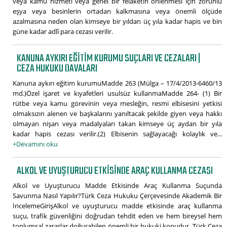
veya kamu hizmeti veya genel bir felaketin önlenmesi için zorunlu
eşya veya besinlerin ortadan kalkmasına veya önemli ölçüde
azalmasına neden olan kimseye bir yıldan üç yıla kadar hapis ve bin
güne kadar adlî para cezası verilir.
KANUNA AYKIRI EĞITIM KURUMU SUÇLARI VE CEZALARI |
CEZA HUKUKU DAVALARI
Kanuna aykırı eğitim kurumuMadde 263 (Mülga – 17/4/2013-6460/13
md.)Özel işaret ve kıyafetleri usulsüz kullanmaMadde 264- (1) Bir
rütbe veya kamu görevinin veya mesleğin, resmi elbisesini yetkisi
olmaksızın alenen ve başkalarını yanıltacak şekilde giyen veya hakkı
olmayan nişan veya madalyaları takan kimseye üç aydan bir yıla
kadar hapis cezası verilir.(2) Elbisenin sağlayacağı kolaylık ve...
+Devamını oku
ALKOL VE UYUŞTURUCU ETKISINDE ARAÇ KULLANMA CEZASI
Alkol ve Uyuşturucu Madde Etkisinde Araç Kullanma Suçunda
Savunma Nasıl Yapılır?Türk Ceza Hukuku Çerçevesinde Akademik Bir
İncelemeGirişAlkol ve uyuşturucu madde etkisinde araç kullanma
suçu, trafik güvenliğini doğrudan tehdit eden ve hem bireysel hem
toplumsal zararlar doğurabilen önemli bir hukuki konudur. Türk Ceza