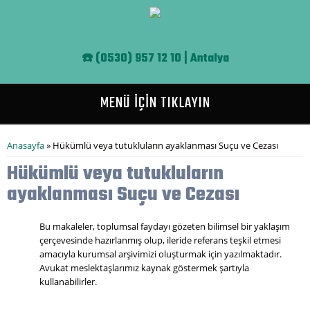
Ana içeriğe atla
☎️
(0530) 957 12 10 | Antalya
MENÜ İÇİN TIKLAYIN
Buradasınız
Anasayfa
» Hükümlü veya tutukluların ayaklanması Suçu ve Cezası
Hükümlü veya tutukluların
ayaklanması Suçu ve Cezası
Bu makaleler, toplumsal faydayı gözeten bilimsel bir yaklaşım
çerçevesinde hazırlanmış olup, ileride referans teşkil etmesi
amacıyla kurumsal arşivimizi oluşturmak için yazılmaktadır.
Avukat meslektaşlarımız kaynak göstermek şartıyla
kullanabilirler.