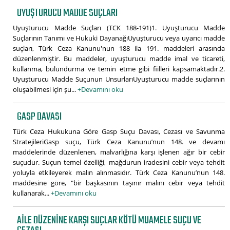
UYUŞTURUCU MADDE SUÇLARI
Uyuşturucu Madde Suçları (TCK 188-191)1. Uyuşturucu Madde
Suçlarının Tanımı ve Hukuki DayanağıUyuşturucu veya uyarıcı madde
suçları, Türk Ceza Kanunu'nun 188 ila 191. maddeleri arasında
düzenlenmiştir. Bu maddeler, uyuşturucu madde imal ve ticareti,
kullanma, bulundurma ve temin etme gibi fiilleri kapsamaktadır.2.
Uyuşturucu Madde Suçunun UnsurlarıUyuşturucu madde suçlarının
oluşabilmesi için şu...
+Devamını oku
GASP DAVASI
Türk Ceza Hukukuna Göre Gasp Suçu Davası, Cezası ve Savunma
StratejileriGasp suçu, Türk Ceza Kanunu’nun 148. ve devamı
maddelerinde düzenlenen, malvarlığına karşı işlenen ağır bir cebir
suçudur. Suçun temel özelliği, mağdurun iradesini cebir veya tehdit
yoluyla etkileyerek malın alınmasıdır. Türk Ceza Kanunu’nun 148.
maddesine göre, "bir başkasının taşınır malını cebir veya tehdit
kullanarak...
+Devamını oku
AILE DÜZENINE KARŞI SUÇLAR KÖTÜ MUAMELE SUÇU VE