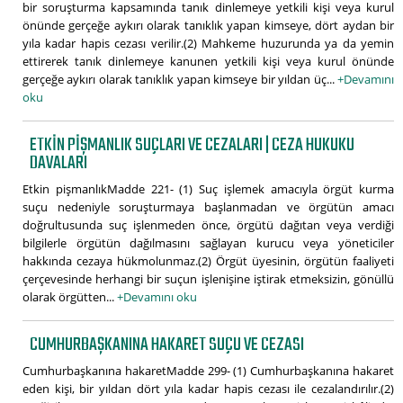
bir soruşturma kapsamında tanık dinlemeye yetkili kişi veya kurul
önünde gerçeğe aykırı olarak tanıklık yapan kimseye, dört aydan bir
yıla kadar hapis cezası verilir.(2) Mahkeme huzurunda ya da yemin
ettirerek tanık dinlemeye kanunen yetkili kişi veya kurul önünde
gerçeğe aykırı olarak tanıklık yapan kimseye bir yıldan üç...
+Devamını
oku
ETKIN PIŞMANLIK SUÇLARI VE CEZALARI | CEZA HUKUKU
DAVALARI
Etkin pişmanlıkMadde 221- (1) Suç işlemek amacıyla örgüt kurma
suçu nedeniyle soruşturmaya başlanmadan ve örgütün amacı
doğrultusunda suç işlenmeden önce, örgütü dağıtan veya verdiği
bilgilerle örgütün dağılmasını sağlayan kurucu veya yöneticiler
hakkında cezaya hükmolunmaz.(2) Örgüt üyesinin, örgütün faaliyeti
çerçevesinde herhangi bir suçun işlenişine iştirak etmeksizin, gönüllü
olarak örgütten...
+Devamını oku
CUMHURBAŞKANINA HAKARET SUÇU VE CEZASI
Cumhurbaşkanına hakaretMadde 299- (1) Cumhurbaşkanına hakaret
eden kişi, bir yıldan dört yıla kadar hapis cezası ile cezalandırılır.(2)