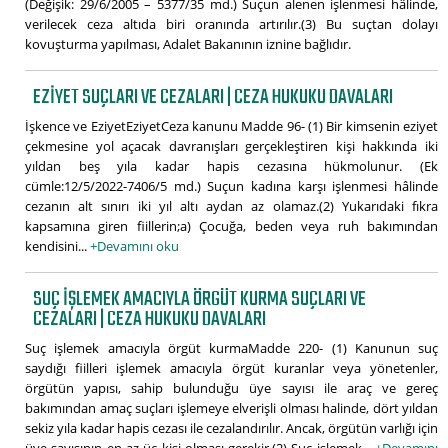
(Değişik: 29/6/2005 – 5377/35 md.) Suçun alenen işlenmesi hâlinde,
verilecek ceza altıda biri oranında artırılır.(3) Bu suçtan dolayı
kovuşturma yapılması, Adalet Bakanının iznine bağlıdır.
EZIYET SUÇLARI VE CEZALARI | CEZA HUKUKU DAVALARI
İşkence ve EziyetEziyetCeza kanunu Madde 96- (1) Bir kimsenin eziyet
çekmesine yol açacak davranışları gerçekleştiren kişi hakkında iki
yıldan beş yıla kadar hapis cezasına hükmolunur. (Ek
cümle:12/5/2022-7406/5 md.) Suçun kadına karşı işlenmesi hâlinde
cezanın alt sınırı iki yıl altı aydan az olamaz.(2) Yukarıdaki fıkra
kapsamına giren fiillerin;a) Çocuğa, beden veya ruh bakımından
kendisini...
+Devamını oku
SUÇ IŞLEMEK AMACIYLA ÖRGÜT KURMA SUÇLARI VE
CEZALARI | CEZA HUKUKU DAVALARI
Suç işlemek amacıyla örgüt kurmaMadde 220- (1) Kanunun suç
saydığı fiilleri işlemek amacıyla örgüt kuranlar veya yönetenler,
örgütün yapısı, sahip bulunduğu üye sayısı ile araç ve gereç
bakımından amaç suçları işlemeye elverişli olması halinde, dört yıldan
sekiz yıla kadar hapis cezası ile cezalandırılır. Ancak, örgütün varlığı için
üye sayısının en az üç kişi olması gerekir.(2) Suç işlemek...
+Devamını