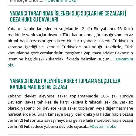
kimseye onur,...
+Devamını oku
YABANCI TARAFINDAN IŞLENEN SUÇ SUÇLARI VE CEZALARI |
CEZA HUKUKU DAVALARI
Yabancı tarafından işlenen suçMadde 12- (1) Bir yabancı, 13 üncü
maddede yazılı suçlar dışında, Türk kanunlarına göre aşağı sınırı en az
bir yıl hapis cezasını gerektiren bir suçu yabancı ülkede Türkiye'nin
zararına işlediği ve kendisi Türkiye'de bulunduğu takdirde, Türk
kanunlarına göre cezalandırılır. Yargılama yapılması Adalet Bakanının
istemine bağlıdır.(2) Yukarıdaki fıkrada belirtilen suçun...
+Devamını
oku
YABANCI DEVLET ALEYHINE ASKER TOPLAMA SUÇU CEZA
KANUNU MADDESI VE CEZASI
Yabancı devlet aleyhine asker toplamaMadde 306- (1) Türkiye
Devletini savaş tehlikesi ile karşı karşıya bırakacak şekilde, yetkisiz
olarak, yabancı bir devlete karşı asker toplayan veya diğer hasmane
hareketlerde bulunan kimseye beş yıldan oniki yıla kadar hapis cezası
verilir.(2) Fiil sonucu savaş meydana gelirse faile müebbet hapis cezası
verilir.(3) Fiil, sadece yabancı devletle siyasal...
+Devamını oku