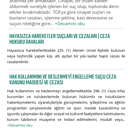
arasında yer almaktadır. Cinayet, bir insanı kasten
öldürmek suretiyle işlenen bir suç olup, toplumda derin
etkiler bırakmaktadır. TCK'ya göre cinayet suçları ve
bunların cezaları, işlenme şekline, kast derecesine ve
suçun niteliğine göre...
+Devamını oku
HAYASIZCA HAREKETLER SUÇLARI VE CEZALARI | CEZA
HUKUKU DAVALARI
Hayasızca hareketlerMadde 225- (1) Alenen cinsel ilişkide bulunan
veya teşhircilik yapan kişi, altı aydan bir yıla kadar hapis cezası ile
cezalandırılır.
HAK KULLANIMINI VE BESLENMEYI ENGELLEME SUÇU CEZA
KANUNU MADDESI VE CEZASI
Hak kullanımını ve beslenmeyi engellemeMadde 298- (1) Ceza infaz
kurumları ve tutukevlerinde bulunan hükümlü ve tutukluların
haberleşmelerini, ziyaretçileriyle görüşmelerini, iyileştirme ve eğitim
programları çerçevesinde eğitim ve spor, meslek kazandırma ve
işyurdu çalışmaları ile diğer sosyal ve kültürel faaliyetlere katılmalarını,
kurum tabibince muayene ve tedavi edilmelerini, müdafi veya...
+Devamını oku