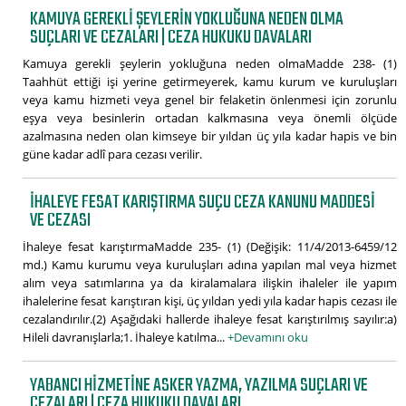
KAMUYA GEREKLI ŞEYLERIN YOKLUĞUNA NEDEN OLMA
SUÇLARI VE CEZALARI | CEZA HUKUKU DAVALARI
Kamuya gerekli şeylerin yokluğuna neden olmaMadde 238- (1)
Taahhüt ettiği işi yerine getirmeyerek, kamu kurum ve kuruluşları
veya kamu hizmeti veya genel bir felaketin önlenmesi için zorunlu
eşya veya besinlerin ortadan kalkmasına veya önemli ölçüde
azalmasına neden olan kimseye bir yıldan üç yıla kadar hapis ve bin
güne kadar adlî para cezası verilir.
İHALEYE FESAT KARIŞTIRMA SUÇU CEZA KANUNU MADDESI
VE CEZASI
İhaleye fesat karıştırmaMadde 235- (1) (Değişik: 11/4/2013-6459/12
md.) Kamu kurumu veya kuruluşları adına yapılan mal veya hizmet
alım veya satımlarına ya da kiralamalara ilişkin ihaleler ile yapım
ihalelerine fesat karıştıran kişi, üç yıldan yedi yıla kadar hapis cezası ile
cezalandırılır.(2) Aşağıdaki hallerde ihaleye fesat karıştırılmış sayılır:a)
Hileli davranışlarla;1. İhaleye katılma...
+Devamını oku
YABANCI HIZMETINE ASKER YAZMA, YAZILMA SUÇLARI VE
CEZALARI | CEZA HUKUKU DAVALARI