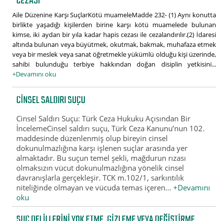
CEZASI
Aile Düzenine Karşı SuçlarKötü muameleMadde 232- (1) Aynı konutta
birlikte yaşadığı kişilerden birine karşı kötü muamelede bulunan
kimse, iki aydan bir yıla kadar hapis cezası ile cezalandırılır.(2) İdaresi
altında bulunan veya büyütmek, okutmak, bakmak, muhafaza etmek
veya bir meslek veya sanat öğretmekle yükümlü olduğu kişi üzerinde,
sahibi bulunduğu terbiye hakkından doğan disiplin yetkisini...
+Devamını oku
CINSEL SALDIRI SUÇU
Cinsel Saldırı Suçu: Türk Ceza Hukuku Açısından Bir
İncelemeCinsel saldırı suçu, Türk Ceza Kanunu’nun 102.
maddesinde düzenlenmiş olup bireyin cinsel
dokunulmazlığına karşı işlenen suçlar arasında yer
almaktadır. Bu suçun temel şekli, mağdurun rızası
olmaksızın vücut dokunulmazlığına yönelik cinsel
davranışlarla gerçekleşir. TCK m.102/1, sarkıntılık
niteliğinde olmayan ve vücuda temas içeren...
+Devamını
oku
SUÇ DELILLERINI YOK ETME, GIZLEME VEYA DEĞIŞTIRME