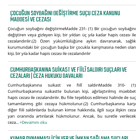
ÇOCUĞUN SOYBAĞINI DEĞIŞTIRME SUÇU CEZA KANUNU
MADDESI VE CEZASI
Çocuğun soybağını değiştirmeMadde 231- (1) Bir çocuğun soybağını
değiştiren veya gizleyen kişi, bir yıldan üç yıla kadar hapis cezası ile
cezalandırılır.(2) Özen yükümlülüğüne aykırı davranarak, sağlık
kurumundaki bir çocuğun başka bir çocukla karışmasına neden olan
kişi, bir yıla kadar hapis cezası ile cezalandırılır
CUMHURBAŞKANINA SUIKAST VE FIILÎ SALDIRI SUÇLARI VE
CEZALARI | CEZA HUKUKU DAVALARI
Cumhurbaşkanına suikast ve fiilî saldırıMadde 310- (1)
Cumhurbaşkanına suikastte bulunan kişi, ağırlaştırılmış müebbet
hapis cezası ile cezalandırılır. Bu fiile teşebbüs edilmesi halinde de suç
tamamlanmış gibi cezaya hükmolunur.(2) Cumhurbaşkanına karşı
diğer fiili saldırılarda bulunan kimse hakkında, ilgili suça ilişkin ceza
yarı oranında artırılarak hükmolunur. Ancak, bu suretle verilecek
ceza...
+Devamını oku
KUMAR OYNANMASI IÇIN YER VE IMKAN SAĞLAMA SUÇLARI