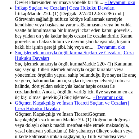
Devlet idaresinden ayırmaya yönelik bir fiil...
+Devamını oku
İrtikap Suçları ve Cezaları | Ceza Hukuku Davaları
İrtikapMadde 250- (1) (Değişik: 2/7/2012-6352/86 md.)
Görevinin sağladığı nüfuzu kötüye kullanmak suretiyle
kendisine veya başkasına yarar sağlanmasına veya bu yolda
vaatte bulunulmasına bir kimseyi icbar eden kamu görevlisi,
beş yıldan on yıla kadar hapis cezası ile cezalandırılır. Kamu
görevlisinin haksız tutum ve davranışları karşısında, kişinin
haklı bir işinin gereği gibi, hiç veya en...
+Devamını oku
Suç işlemek amacıyla örgüt kurma Suçları ve Cezaları | Ceza
Hukuku Davaları
Suç işlemek amacıyla örgüt kurmaMadde 220- (1) Kanunun
suç saydığı fiilleri işlemek amacıyla örgüt kuranlar veya
yönetenler, örgütün yapısı, sahip bulunduğu üye sayısı ile araç
ve gereç bakımından amaç suçları işlemeye elverişli olması
halinde, dört yıldan sekiz yıla kadar hapis cezası ile
cezalandırılır. Ancak, örgütün varlığı için üye sayısının en az
üç kişi olması gerekir.(2) Suç işlemek...
+Devamını oku
Göçmen Kaçakçılığı ve İnsan Ticareti Suçları ve Cezaları |
Ceza Hukuku Davaları
Göçmen Kaçakçılığı ve İnsan TicaretiGöçmen
kaçakçılığıCeza kanunu Madde 79- (1) Doğrudan doğruya
veya dolaylı olarak maddi menfaat elde etmek maksadıyla,
yasal olmayan yollardan;a) Bir yabancıyı ülkeye sokan veya
ülkede kalmasına imkan sağlayan,b) Türk vatandaşı veya