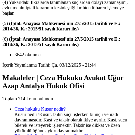
(4) Yukarıdaki fıkralarda tanımlanan suçlardan dolayı zamanaşımı,
evlenmenin iptali kararının kesinleştiği tarihten itibaren işlemeye
başlar.
(5)
(İptal: Anayasa Mahkemesi’nin 27/5/2015 tarihli ve E.:
2014/36, K.: 2015/51 sayılı Kararı ile.)
(6)
(İptal: Anayasa Mahkemesi’nin 27/5/2015 tarihli ve E.:
2014/36, K.: 2015/51 sayılı Kararı ile.)
3642 okunma
İçerik Yayınlanma Tarihi: Ça, 03/12/2025 - 21:44
Makaleler | Ceza Hukuku Avukat Uğur
Azap Antalya Hukuk Ofisi
Toplam 714 konu bulundu
Ceza hukuku Kusur nedir?
Kusur nedir?Kusur, failin suçu işlerken bilinçli ve iradi
davranmasıdır. Kast ve taksir olarak ikiye ayrılır. Kast, suçu
bilerek ve isteyerek işlemektir. Taksir ise dikkat ve özen
yükümlülüğüne aykırı davranmaktır.