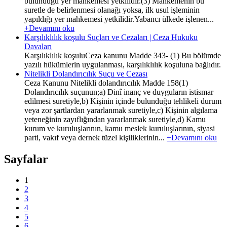
bulunduğu yer mahkemesi yetkilidir.(3) Mahkemenin bu
suretle de belirlenmesi olanağı yoksa, ilk usul işleminin
yapıldığı yer mahkemesi yetkilidir.Yabancı ülkede işlenen...
+Devamını oku
Karşılıklılık koşulu Suçları ve Cezaları | Ceza Hukuku
Davaları
Karşılıklılık koşuluCeza kanunu Madde 343- (1) Bu bölümde
yazılı hükümlerin uygulanması, karşılıklılık koşuluna bağlıdır.
Nitelikli Dolandırıcılık Suçu ve Cezası
Ceza Kanunu Nitelikli dolandırıcılık Madde 158(1)
Dolandırıcılık suçunun;a) Dinî inanç ve duyguların istismar
edilmesi suretiyle,b) Kişinin içinde bulunduğu tehlikeli durum
veya zor şartlardan yararlanmak suretiyle,c) Kişinin algılama
yeteneğinin zayıflığından yararlanmak suretiyle,d) Kamu
kurum ve kuruluşlarının, kamu meslek kuruluşlarının, siyasi
parti, vakıf veya dernek tüzel kişiliklerinin...
+Devamını oku
Sayfalar
1
2
3
4
5
6