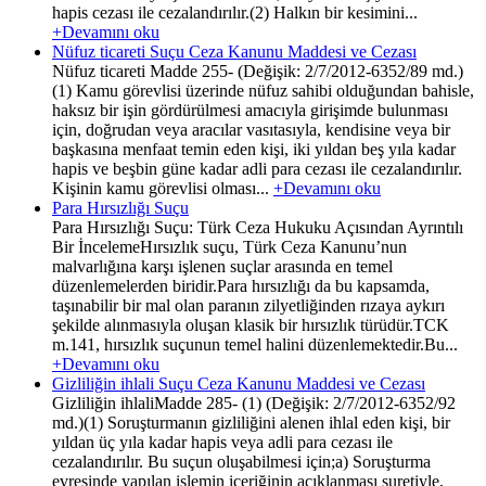
hapis cezası ile cezalandırılır.(2) Halkın bir kesimini...
+Devamını oku
Nüfuz ticareti Suçu Ceza Kanunu Maddesi ve Cezası
Nüfuz ticareti Madde 255- (Değişik: 2/7/2012-6352/89 md.)
(1) Kamu görevlisi üzerinde nüfuz sahibi olduğundan bahisle,
haksız bir işin gördürülmesi amacıyla girişimde bulunması
için, doğrudan veya aracılar vasıtasıyla, kendisine veya bir
başkasına menfaat temin eden kişi, iki yıldan beş yıla kadar
hapis ve beşbin güne kadar adli para cezası ile cezalandırılır.
Kişinin kamu görevlisi olması...
+Devamını oku
Para Hırsızlığı Suçu
Para Hırsızlığı Suçu: Türk Ceza Hukuku Açısından Ayrıntılı
Bir İncelemeHırsızlık suçu, Türk Ceza Kanunu’nun
malvarlığına karşı işlenen suçlar arasında en temel
düzenlemelerden biridir.Para hırsızlığı da bu kapsamda,
taşınabilir bir mal olan paranın zilyetliğinden rızaya aykırı
şekilde alınmasıyla oluşan klasik bir hırsızlık türüdür.TCK
m.141, hırsızlık suçunun temel halini düzenlemektedir.Bu...
+Devamını oku
Gizliliğin ihlali Suçu Ceza Kanunu Maddesi ve Cezası
Gizliliğin ihlaliMadde 285- (1) (Değişik: 2/7/2012-6352/92
md.)(1) Soruşturmanın gizliliğini alenen ihlal eden kişi, bir
yıldan üç yıla kadar hapis veya adli para cezası ile
cezalandırılır. Bu suçun oluşabilmesi için;a) Soruşturma
evresinde yapılan işlemin içeriğinin açıklanması suretiyle,