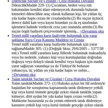
Dilencilik Suçları ve Cezaları | Ceza Hukuku Davaları
DilencilikMadde 229- (1) Çocukları, beden veya ruh
bakımından kendini idare edemeyecek durumda bulunan
kimseleri dilencilikte araç olarak kullanan kişi, bir yıldan üç
yıla kadar hapis cezası ile cezalandırılır.(2) Bu suçun üçüncü
derece dahil kan veya kayın hısımları ya da eş tarafından
işlenmesi halinde verilecek ceza yarı oranında artırılır.(3) Bu
suçun örgüt faaliyeti çerçevesinde işlenmiş...
+Devamını oku
Temel millî yararlara karşı faaliyette bulunmak için yarar
sağlama Suçu Ceza Kanunu Maddesi ve Cezası
Temel millî yararlara karşı faaliyette bulunmak için yarar
sağlamaMadde 305- (1) (Değişik fıkra: 29/6/2005 – 5377/38
md.) Temel millî yararlara karşı fiillerde bulunmak maksadıyla
veya bu nedenle, yabancı kişi veya kuruluşlardan doğrudan
doğruya veya dolaylı olarak kendisi veya başkası için maddi
yarar sağlayan vatandaşa ya da Türkiye'de bulunan
yabancıya, üç yıldan on yıla kadar hapis ve onbin...
+Devamını oku
Yalan tanıklık Suçları ve Cezaları | Ceza Hukuku Davaları
Yalan tanıklıkMadde 272- (1) Hukuka aykırı bir fiil nedeniyle
başlatılan bir soruşturma kapsamında tanık dinlemeye yetkili
kişi veya kurul önünde gerçeğe aykırı olarak tanıklık yapan
kimseye, dört aydan bir yıla kadar hapis cezası verilir.(2)
Mahkeme huzurunda ya da yemin ettirerek tanık dinlemeye
kanunen yetkili kişi veya kurul önünde gerçeğe aykırı olarak