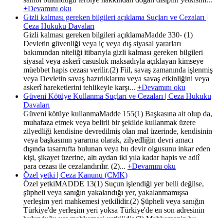
+Devamını oku
Gizli kalması gereken bilgileri açıklama Suçları ve Cezaları |
Ceza Hukuku Davaları
Gizli kalması gereken bilgileri açıklamaMadde 330- (1)
Devletin güvenliği veya iç veya dış siyasal yararları
bakımından niteliği itibarıyla gizli kalması gereken bilgileri
siyasal veya askerî casusluk maksadıyla açıklayan kimseye
müebbet hapis cezası verilir.(2) Fiil, savaş zamanında işlenmiş
veya Devletin savaş hazırlıklarını veya savaş etkinliğini veya
askerî hareketlerini tehlikeyle karşı...
+Devamını oku
Güveni Kötüye Kullanma Suçları ve Cezaları | Ceza Hukuku
Davaları
Güveni kötüye kullanmaMadde 155(1) Başkasına ait olup da,
muhafaza etmek veya belirli bir şekilde kullanmak üzere
zilyedliği kendisine devredilmiş olan mal üzerinde, kendisinin
veya başkasının yararına olarak, zilyedliğin devri amacı
dışında tasarrufta bulunan veya bu devir olgusunu inkar eden
kişi, şikayet üzerine, altı aydan iki yıla kadar hapis ve adlî
para cezası ile cezalandırılır. (2)...
+Devamını oku
Özel yetki | Ceza Kanunu (CMK)
Özel yetkiMADDE 13(1) Suçun işlendiği yer belli değilse,
şüpheli veya sanığın yakalandığı yer, yakalanmamışsa
yerleşim yeri mahkemesi yetkilidir.(2) Şüpheli veya sanığın
Türkiye'de yerleşim yeri yoksa Türkiye'de en son adresinin