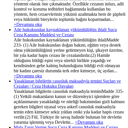
yöntemi olarak öne çıkmaktadır. Özellikle cezanın infazı, adli
kontrol ve koruma tedbirleri bağlamında kullanılan bu
yöntem, hem cezaevlerinin yükünü azaltmakta hem de şüpheli
veya hükümlü bireylerin toplumla bağını koparmadan...
+Devamını oku
Aile hukukundan kaynaklanan yükümlülüğün ihlali Suçu
Ceza Kanunu Maddesi ve Cezası
Aile hukukundan kaynaklanan yükümlülüğün ihlaliMadde
233- (1) Aile hukukundan doğan bakım, eğitim veya destek
olma yükümlülüğünü yerine getirmeyen kişi, şikayet üzerine,
bir yıla kadar hapis cezası ile cezalandırılır.(2) Hamile
olduğunu bildiği eşini veya sürekli birlikte yaşadığı ve
kendisinden gebe kalmış bulunduğunu bildiği evli olmayan
bir kadını çaresiz durumda terk eden kimseye, üç aydan...
+Devamını oku
Yasaklanan bilgilerin casusluk maksadıyla temini Suçları ve
Cezaları | Ceza Hukuku Davaları
Yasaklanan bilgilerin casusluk maksadıyla teminiMadde 335-
(1) Yetkili makamların kanun ve düzenleyici işlemlere göre
açıklanmasını yasakladığı ve niteliği bakımından gizli kalması
gereken bilgileri siyasal veya askerî casusluk maksadıyla
temin eden kimseye sekiz yıldan oniki yıla kadar hapis cezası
verilir.(2) Fiil, Türkiye ile savaş halinde bulunan bir devletin
yararına işlenmiş veya Devletin...
+Devamını oku
Mala Zarar Verme Suçu Ceza Kanunu Maddesi ve Cezası