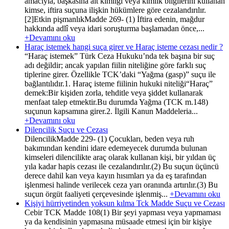
amacıyla, başkasına ait kimliği veya kimlik bilgilerini kullanan
kimse, iftira suçuna ilişkin hükümlere göre cezalandırılır.
[2]Etkin pişmanlıkMadde 269- (1) İftira edenin, mağdur
hakkında adlî veya idari soruşturma başlamadan önce,...
+Devamını oku
Haraç istemek hangi suça girer ve Haraç isteme cezası nedir ?
“Haraç istemek” Türk Ceza Hukuku’nda tek başına bir suç
adı değildir; ancak yapılan fiilin niteliğine göre farklı suç
tiplerine girer. Özellikle TCK’daki “Yağma (gasp)” suçu ile
bağlantılıdır.1. Haraç isteme fiilinin hukuki niteliği“Haraç”
demek:Bir kişiden zorla, tehditle veya şiddet kullanarak
menfaat talep etmektir.Bu durumda Yağma (TCK m.148)
suçunun kapsamına girer.2. İlgili Kanun Maddeleria...
+Devamını oku
Dilencilik Suçu ve Cezası
DilencilikMadde 229- (1) Çocukları, beden veya ruh
bakımından kendini idare edemeyecek durumda bulunan
kimseleri dilencilikte araç olarak kullanan kişi, bir yıldan üç
yıla kadar hapis cezası ile cezalandırılır.(2) Bu suçun üçüncü
derece dahil kan veya kayın hısımları ya da eş tarafından
işlenmesi halinde verilecek ceza yarı oranında artırılır.(3) Bu
suçun örgüt faaliyeti çerçevesinde işlenmiş...
+Devamını oku
Kişiyi hürriyetinden yoksun kılma Tck Madde Suçu ve Cezası
Cebir TCK Madde 108(1) Bir şeyi yapması veya yapmaması
ya da kendisinin yapmasına müsaade etmesi için bir kişiye