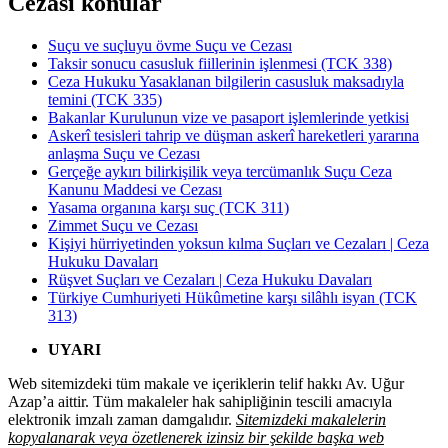
Cezası konular
Suçu ve suçluyu övme Suçu ve Cezası
Taksir sonucu casusluk fiillerinin işlenmesi (TCK 338)
Ceza Hukuku Yasaklanan bilgilerin casusluk maksadıyla
temini (TCK 335)
Bakanlar Kurulunun vize ve pasaport işlemlerinde yetkisi
Askerî tesisleri tahrip ve düşman askerî hareketleri yararına
anlaşma Suçu ve Cezası
Gerçeğe aykırı bilirkişilik veya tercümanlık Suçu Ceza
Kanunu Maddesi ve Cezası
Yasama organına karşı suç (TCK 311)
Zimmet Suçu ve Cezası
Kişiyi hürriyetinden yoksun kılma Suçları ve Cezaları | Ceza
Hukuku Davaları
Rüşvet Suçları ve Cezaları | Ceza Hukuku Davaları
Türkiye Cumhuriyeti Hükûmetine karşı silâhlı isyan (TCK
313)
UYARI
Web sitemizdeki tüm makale ve içeriklerin telif hakkı Av. Uğur
Azap’a aittir. Tüm makaleler hak sahipliğinin tescili amacıyla
elektronik imzalı zaman damgalıdır.
Sitemizdeki makalelerin
kopyalanarak veya özetlenerek izinsiz bir şekilde başka web