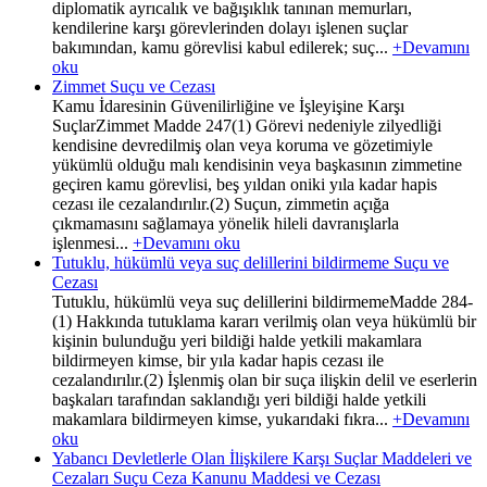
diplomatik ayrıcalık ve bağışıklık tanınan memurları,
kendilerine karşı görevlerinden dolayı işlenen suçlar
bakımından, kamu görevlisi kabul edilerek; suç...
+Devamını
oku
Zimmet Suçu ve Cezası
Kamu İdaresinin Güvenilirliğine ve İşleyişine Karşı
SuçlarZimmet Madde 247(1) Görevi nedeniyle zilyedliği
kendisine devredilmiş olan veya koruma ve gözetimiyle
yükümlü olduğu malı kendisinin veya başkasının zimmetine
geçiren kamu görevlisi, beş yıldan oniki yıla kadar hapis
cezası ile cezalandırılır.(2) Suçun, zimmetin açığa
çıkmamasını sağlamaya yönelik hileli davranışlarla
işlenmesi...
+Devamını oku
Tutuklu, hükümlü veya suç delillerini bildirmeme Suçu ve
Cezası
Tutuklu, hükümlü veya suç delillerini bildirmemeMadde 284-
(1) Hakkında tutuklama kararı verilmiş olan veya hükümlü bir
kişinin bulunduğu yeri bildiği halde yetkili makamlara
bildirmeyen kimse, bir yıla kadar hapis cezası ile
cezalandırılır.(2) İşlenmiş olan bir suça ilişkin delil ve eserlerin
başkaları tarafından saklandığı yeri bildiği halde yetkili
makamlara bildirmeyen kimse, yukarıdaki fıkra...
+Devamını
oku
Yabancı Devletlerle Olan İlişkilere Karşı Suçlar Maddeleri ve
Cezaları Suçu Ceza Kanunu Maddesi ve Cezası