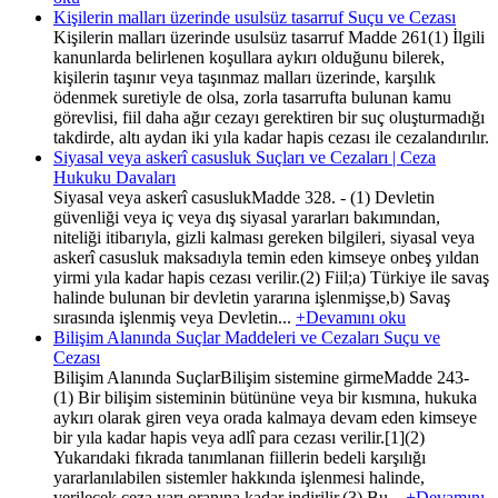
Kişilerin malları üzerinde usulsüz tasarruf Suçu ve Cezası
Kişilerin malları üzerinde usulsüz tasarruf Madde 261(1) İlgili
kanunlarda belirlenen koşullara aykırı olduğunu bilerek,
kişilerin taşınır veya taşınmaz malları üzerinde, karşılık
ödenmek suretiyle de olsa, zorla tasarrufta bulunan kamu
görevlisi, fiil daha ağır cezayı gerektiren bir suç oluşturmadığı
takdirde, altı aydan iki yıla kadar hapis cezası ile cezalandırılır.
Siyasal veya askerî casusluk Suçları ve Cezaları | Ceza
Hukuku Davaları
Siyasal veya askerî casuslukMadde 328. - (1) Devletin
güvenliği veya iç veya dış siyasal yararları bakımından,
niteliği itibarıyla, gizli kalması gereken bilgileri, siyasal veya
askerî casusluk maksadıyla temin eden kimseye onbeş yıldan
yirmi yıla kadar hapis cezası verilir.(2) Fiil;a) Türkiye ile savaş
halinde bulunan bir devletin yararına işlenmişse,b) Savaş
sırasında işlenmiş veya Devletin...
+Devamını oku
Bilişim Alanında Suçlar Maddeleri ve Cezaları Suçu ve
Cezası
Bilişim Alanında SuçlarBilişim sistemine girmeMadde 243-
(1) Bir bilişim sisteminin bütününe veya bir kısmına, hukuka
aykırı olarak giren veya orada kalmaya devam eden kimseye
bir yıla kadar hapis veya adlî para cezası verilir.[1](2)
Yukarıdaki fıkrada tanımlanan fiillerin bedeli karşılığı
yararlanılabilen sistemler hakkında işlenmesi halinde,
verilecek ceza yarı oranına kadar indirilir.(3) Bu...
+Devamını