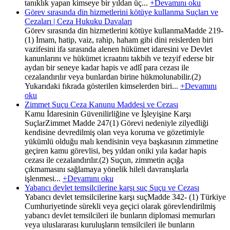
tanıklık yapan kimseye bir yıldan üç...
+Devamını oku
Görev sırasında din hizmetlerini kötüye kullanma Suçları ve
Cezaları | Ceza Hukuku Davaları
Görev sırasında din hizmetlerini kötüye kullanmaMadde 219-
(1) İmam, hatip, vaiz, rahip, haham gibi dini reislerden biri
vazifesini ifa sırasında alenen hükümet idaresini ve Devlet
kanunlarını ve hükümet icraatını takbih ve tezyif ederse bir
aydan bir seneye kadar hapis ve adlî para cezası ile
cezalandırılır veya bunlardan birine hükmolunabilir.(2)
Yukarıdaki fıkrada gösterilen kimselerden biri...
+Devamını
oku
Zimmet Suçu Ceza Kanunu Maddesi ve Cezası
Kamu İdaresinin Güvenilirliğine ve İşleyişine Karşı
SuçlarZimmet Madde 247(1) Görevi nedeniyle zilyedliği
kendisine devredilmiş olan veya koruma ve gözetimiyle
yükümlü olduğu malı kendisinin veya başkasının zimmetine
geçiren kamu görevlisi, beş yıldan oniki yıla kadar hapis
cezası ile cezalandırılır.(2) Suçun, zimmetin açığa
çıkmamasını sağlamaya yönelik hileli davranışlarla
işlenmesi...
+Devamını oku
Yabancı devlet temsilcilerine karşı suç Suçu ve Cezası
Yabancı devlet temsilcilerine karşı suçMadde 342- (1) Türkiye
Cumhuriyetinde sürekli veya geçici olarak görevlendirilmiş
yabancı devlet temsilcileri ile bunların diplomasi memurları
veya uluslararası kuruluşların temsilcileri ile bunların