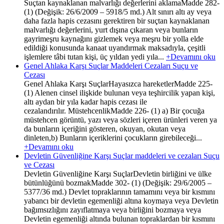
Suçtan kaynaklanan malvarlığı değerlerini aklamaMadde 282-
(1) (Değişik: 26/6/2009 – 5918/5 md.) Alt sınırı altı ay veya
daha fazla hapis cezasını gerektiren bir suçtan kaynaklanan
malvarlığı değerlerini, yurt dışına çıkaran veya bunların
gayrimeşru kaynağını gizlemek veya meşru bir yolla elde
edildiği konusunda kanaat uyandırmak maksadıyla, çeşitli
işlemlere tâbi tutan kişi, üç yıldan yedi yıla...
+Devamını oku
Genel Ahlaka Karşı Suçlar Maddeleri Cezaları Suçu ve
Cezası
Genel Ahlaka Karşı SuçlarHayasızca hareketlerMadde 225-
(1) Alenen cinsel ilişkide bulunan veya teşhircilik yapan kişi,
altı aydan bir yıla kadar hapis cezası ile
cezalandırılır. MüstehcenlikMadde 226- (1) a) Bir çocuğa
müstehcen görüntü, yazı veya sözleri içeren ürünleri veren ya
da bunların içeriğini gösteren, okuyan, okutan veya
dinleten,b) Bunların içeriklerini çocukların girebileceği...
+Devamını oku
Devletin Güvenliğine Karşı Suçlar maddeleri ve cezaları Suçu
ve Cezası
Devletin Güvenliğine Karşı SuçlarDevletin birliğini ve ülke
bütünlüğünü bozmakMadde 302- (1) (Değişik: 29/6/2005 –
5377/36 md.) Devlet topraklarının tamamını veya bir kısmını
yabancı bir devletin egemenliği altına koymaya veya Devletin
bağımsızlığını zayıflatmaya veya birliğini bozmaya veya
Devletin egemenliği altında bulunan topraklardan bir kısmını