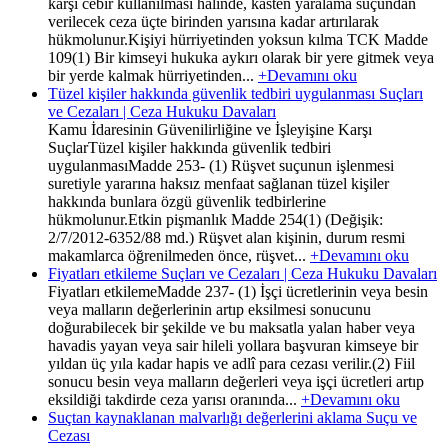
karşı cebir kullanılması halinde, kasten yaralama suçundan
verilecek ceza üçte birinden yarısına kadar artırılarak
hükmolunur.Kişiyi hürriyetinden yoksun kılma TCK Madde
109(1) Bir kimseyi hukuka aykırı olarak bir yere gitmek veya
bir yerde kalmak hürriyetinden...
+Devamını oku
Tüzel kişiler hakkında güvenlik tedbiri uygulanması Suçları
ve Cezaları | Ceza Hukuku Davaları
Kamu İdaresinin Güvenilirliğine ve İşleyişine Karşı
SuçlarTüzel kişiler hakkında güvenlik tedbiri
uygulanmasıMadde 253- (1) Rüşvet suçunun işlenmesi
suretiyle yararına haksız menfaat sağlanan tüzel kişiler
hakkında bunlara özgü güvenlik tedbirlerine
hükmolunur.Etkin pişmanlık Madde 254(1) (Değişik:
2/7/2012-6352/88 md.) Rüşvet alan kişinin, durum resmi
makamlarca öğrenilmeden önce, rüşvet...
+Devamını oku
Fiyatları etkileme Suçları ve Cezaları | Ceza Hukuku Davaları
Fiyatları etkilemeMadde 237- (1) İşçi ücretlerinin veya besin
veya malların değerlerinin artıp eksilmesi sonucunu
doğurabilecek bir şekilde ve bu maksatla yalan haber veya
havadis yayan veya sair hileli yollara başvuran kimseye bir
yıldan üç yıla kadar hapis ve adlî para cezası verilir.(2) Fiil
sonucu besin veya malların değerleri veya işçi ücretleri artıp
eksildiği takdirde ceza yarısı oranında...
+Devamını oku
Suçtan kaynaklanan malvarlığı değerlerini aklama Suçu ve
Cezası