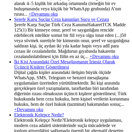
alarak 4–5 kişilik bir arkadaş ortamında (örneğin bir ev
buluşmasında veya küçük bir WhatsApp grubunda) A’nın
rızası...
+Devamını oku
Şerefe Karşı Suçlar Ceza kanunları Suçu ve Cezası
Şerefe Karşı Suçlar Türk Ceza KanunuHakaretTCK Madde
125(1) Bir kimseye onur, şeref ve saygınlığını rencide
edebilecek nitelikte somut bir fiil veya olgu isnat eden (...)50
veya sövmek suretiyle bir kimsenin onur, şeref ve saygınlığına
saldıran kişi, üç aydan iki yıla kadar hapis veya adlî para
cezası ile cezalandırılır. Mağdurun gıyabında hakaretin
cezalandırılabilmesi için fiilin en az üç...
+Devamını oku
İki Kişi Arasındaki Özel Mesajlaşmanın İzinsiz Olarak
Üçüncü Kişilere Gösterilmesi
Dijital çağda kişiler arasındaki iletişim büyük ölçüde
WhatsApp, SMS, Telegram ve benzeri mesajlaşma
uygulamaları üzerinden yürütülmektedir. İki kişi arasında
gerçekleşen özel yazışmaların, taraflardan biri tarafından
diğerinin rızası olmaksızın üçüncü kişilere gösterilmesi; Türk
hukukunda hem ceza hukuku, hem kişisel verilerin korunması
hukuku, hem de özel hukuk (tazminat) bakımından sonuç...
+Devamını oku
Elektronik Kelepçe Nedir?
Elektronik Kelepçe Nedir?Elektronik kelepçe uygulaması,
modern ceza adaleti sistemlerinde suçla mücadelede ve
toplum güvenliğini sağlamada önemli bir alternatif denetim