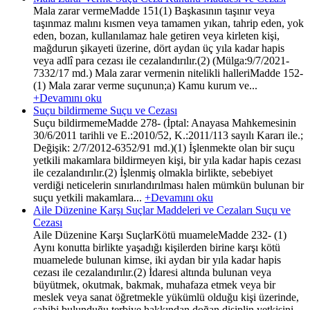
Mala zarar vermeMadde 151(1) Başkasının taşınır veya
taşınmaz malını kısmen veya tamamen yıkan, tahrip eden, yok
eden, bozan, kullanılamaz hale getiren veya kirleten kişi,
mağdurun şikayeti üzerine, dört aydan üç yıla kadar hapis
veya adlî para cezası ile cezalandırılır.(2) (Mülga:9/7/2021-
7332/17 md.) Mala zarar vermenin nitelikli halleriMadde 152-
(1) Mala zarar verme suçunun;a) Kamu kurum ve...
+Devamını oku
Suçu bildirmeme Suçu ve Cezası
Suçu bildirmemeMadde 278- (İptal: Anayasa Mahkemesinin
30/6/2011 tarihli ve E.:2010/52, K.:2011/113 sayılı Kararı ile.;
Değişik: 2/7/2012-6352/91 md.)(1) İşlenmekte olan bir suçu
yetkili makamlara bildirmeyen kişi, bir yıla kadar hapis cezası
ile cezalandırılır.(2) İşlenmiş olmakla birlikte, sebebiyet
verdiği neticelerin sınırlandırılması halen mümkün bulunan bir
suçu yetkili makamlara...
+Devamını oku
Aile Düzenine Karşı Suçlar Maddeleri ve Cezaları Suçu ve
Cezası
Aile Düzenine Karşı SuçlarKötü muameleMadde 232- (1)
Aynı konutta birlikte yaşadığı kişilerden birine karşı kötü
muamelede bulunan kimse, iki aydan bir yıla kadar hapis
cezası ile cezalandırılır.(2) İdaresi altında bulunan veya
büyütmek, okutmak, bakmak, muhafaza etmek veya bir
meslek veya sanat öğretmekle yükümlü olduğu kişi üzerinde,
sahibi bulunduğu terbiye hakkından doğan disiplin yetkisini...