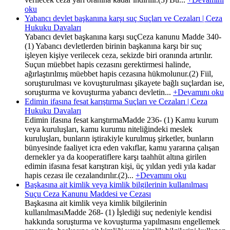
oku
Yabancı devlet başkanına karşı suç Suçları ve Cezaları | Ceza
Hukuku Davaları
Yabancı devlet başkanına karşı suçCeza kanunu Madde 340-
(1) Yabancı devletlerden birinin başkanına karşı bir suç
işleyen kişiye verilecek ceza, sekizde biri oranında artırılır.
Suçun müebbet hapis cezasını gerektirmesi halinde,
ağırlaştırılmış müebbet hapis cezasına hükmolunur.(2) Fiil,
soruşturulması ve kovuşturulması şikayete bağlı suçlardan ise,
soruşturma ve kovuşturma yabancı devletin...
+Devamını oku
Edimin ifasına fesat karıştırma Suçları ve Cezaları | Ceza
Hukuku Davaları
Edimin ifasına fesat karıştırmaMadde 236- (1) Kamu kurum
veya kuruluşları, kamu kurumu niteliğindeki meslek
kuruluşları, bunların iştirakiyle kurulmuş şirketler, bunların
bünyesinde faaliyet icra eden vakıflar, kamu yararına çalışan
dernekler ya da kooperatiflere karşı taahhüt altına girilen
edimin ifasına fesat karıştıran kişi, üç yıldan yedi yıla kadar
hapis cezası ile cezalandırılır.(2)...
+Devamını oku
Başkasına ait kimlik veya kimlik bilgilerinin kullanılması
Suçu Ceza Kanunu Maddesi ve Cezası
Başkasına ait kimlik veya kimlik bilgilerinin
kullanılmasıMadde 268- (1) İşlediği suç nedeniyle kendisi
hakkında soruşturma ve kovuşturma yapılmasını engellemek