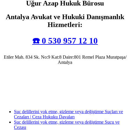
Uğur Azap Hukuk Bürosu
Antalya Avukat ve Hukuki Danışmanlık
Hizmetleri
:
☎️ 0 530 957 12 10
Etiler Mah. 834 Sk. No:9 Kat:8 Daire:801 Remel Plaza Muratpaşa/
Antalya
Antalya Barosu’na kayıtlı olarak mesleki faaliyetlerini sürdürmekte olup, 2022 yılında
Av. Uğur Azap Hukuk Bürosunu kurarak adalete hizmet etmeye devam etmektedir.
Halen, Antalya'da Avukatlık görevini ifa ederek Kamu Hukuku alanında tezli yüksek
lisans çalışmalarını da sürdürmektedir.
Suç delillerini yok etme, gizleme veya değiştirme Suçları ve
Cezaları | Ceza Hukuku Davaları
Suç delillerini yok etme, gizleme veya değiştirme Suçu ve
Cezası