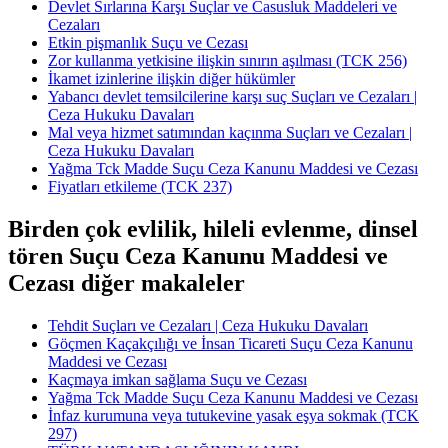
Devlet Sırlarına Karşı Suçlar ve Casusluk Maddeleri ve
Cezaları
Etkin pişmanlık Suçu ve Cezası
Zor kullanma yetkisine ilişkin sınırın aşılması (TCK 256)
İkamet izinlerine ilişkin diğer hükümler
Yabancı devlet temsilcilerine karşı suç Suçları ve Cezaları |
Ceza Hukuku Davaları
Mal veya hizmet satımından kaçınma Suçları ve Cezaları |
Ceza Hukuku Davaları
Yağma Tck Madde Suçu Ceza Kanunu Maddesi ve Cezası
Fiyatları etkileme (TCK 237)
Birden çok evlilik, hileli evlenme, dinsel
tören Suçu Ceza Kanunu Maddesi ve
Cezası diğer makaleler
Tehdit Suçları ve Cezaları | Ceza Hukuku Davaları
Göçmen Kaçakçılığı ve İnsan Ticareti Suçu Ceza Kanunu
Maddesi ve Cezası
Kaçmaya imkan sağlama Suçu ve Cezası
Yağma Tck Madde Suçu Ceza Kanunu Maddesi ve Cezası
İnfaz kurumuna veya tutukevine yasak eşya sokmak (TCK
297)