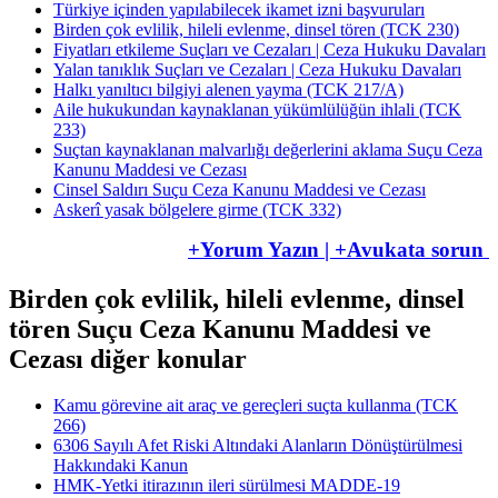
Türkiye içinden yapılabilecek ikamet izni başvuruları
Birden çok evlilik, hileli evlenme, dinsel tören (TCK 230)
Fiyatları etkileme Suçları ve Cezaları | Ceza Hukuku Davaları
Yalan tanıklık Suçları ve Cezaları | Ceza Hukuku Davaları
Halkı yanıltıcı bilgiyi alenen yayma (TCK 217/A)
Aile hukukundan kaynaklanan yükümlülüğün ihlali (TCK
233)
Suçtan kaynaklanan malvarlığı değerlerini aklama Suçu Ceza
Kanunu Maddesi ve Cezası
Cinsel Saldırı Suçu Ceza Kanunu Maddesi ve Cezası
Askerî yasak bölgelere girme (TCK 332)
+Yorum Yazın | +Avukata sorun
Birden çok evlilik, hileli evlenme, dinsel
tören Suçu Ceza Kanunu Maddesi ve
Cezası diğer konular
Kamu görevine ait araç ve gereçleri suçta kullanma (TCK
266)
6306 Sayılı Afet Riski Altındaki Alanların Dönüştürülmesi
Hakkındaki Kanun
HMK-Yetki itirazının ileri sürülmesi ​​​​​​​MADDE-19