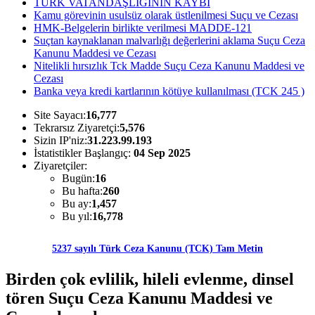
TÜRK VATANDAŞLIĞININ KAYBI
Kamu görevinin usulsüz olarak üstlenilmesi Suçu ve Cezası
HMK-Belgelerin birlikte verilmesi MADDE-121
Suçtan kaynaklanan malvarlığı değerlerini aklama Suçu Ceza
Kanunu Maddesi ve Cezası
Nitelikli hırsızlık Tck Madde Suçu Ceza Kanunu Maddesi ve
Cezası
Banka veya kredi kartlarının kötüye kullanılması (TCK 245 )
Site Sayacı:
16,777
Tekrarsız Ziyaretçi:
5,576
Sizin IP'niz:
31.223.99.193
İstatistikler Başlangıç:
04 Sep 2025
Ziyaretçiler:
Bugün:
16
Bu hafta:
260
Bu ay:
1,457
Bu yıl:
16,778
5237 sayılı Türk Ceza Kanunu (TCK) Tam Metin
Birden çok evlilik, hileli evlenme, dinsel
tören Suçu Ceza Kanunu Maddesi ve