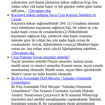
yabancının yurt dışına çıkmasına imkan sağlayan,Kişi, beş
yıldan sekiz yıla kadar hapis ve bin günden onbin güne kadar
adlî para...
+Devamını oku
Kaçmaya imkan sağlama Suçu Ceza Kanunu Maddesi ve
Cezası
Kaçmaya imkan sağlamaMadde 294- (1) Gözaltına alınanın
veya tutuklunun kaçmasını sağlayan kişi, bir yıldan üç yıla
kadar hapis cezası ile cezalandırılır.(2) Hükümlünün
kaçmasını sağlayan kişi, çekilecek olan hapis cezasının
süresine göre iki yıldan beş yıla kadar hapis cezası ile
cezalandırılır. Ancak, hükümlünün cezası;a) Müebbet hapis
cezası ise, beş yıldan sekiz yıla,b) Ağırlaştırılmış müebbet...
+Devamını oku
Ceza Hukuku Suçun unsurları nelerdir?
Suçun unsurları nelerdir?Suçun unsurları, kanuni unsur,
maddi unsur ve manevi unsurdur. Kanuni unsur, suçun yasada
tanımlanmış olmasıdır. Maddi unsur, suçun fiilen işlenmesidir.
Manevi unsur ise failin kusurlu olmasıdır.
İki Kişi Arasındaki Özel Mesajın “Arkadaş Ortamında
Gösterilmesi
İki Kişi Arasındaki Özel Mesajın “Arkadaş Ortamında
Gösterilmesi”: Dar Senaryo Üzerinden Ayrıntılı Hukuki
AnalizI. Senaryonun ÇerçevesiA ile B arasında WhatsApp
üzerinden özel nitelikli mesajlaşmalar yapılmaktadır. İlişkinin
bozulması sonrası B, bu yazışmaların ekran görüntüsünü