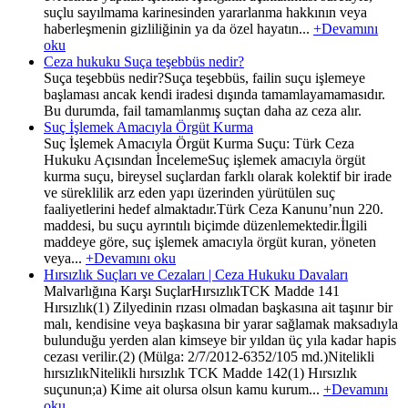
suçlu sayılmama karinesinden yararlanma hakkının veya
haberleşmenin gizliliğinin ya da özel hayatın...
+Devamını
oku
Ceza hukuku Suça teşebbüs nedir?
Suça teşebbüs nedir?Suça teşebbüs, failin suçu işlemeye
başlaması ancak kendi iradesi dışında tamamlayamamasıdır.
Bu durumda, fail tamamlanmış suçtan daha az ceza alır.
Suç İşlemek Amacıyla Örgüt Kurma
Suç İşlemek Amacıyla Örgüt Kurma Suçu: Türk Ceza
Hukuku Açısından İncelemeSuç işlemek amacıyla örgüt
kurma suçu, bireysel suçlardan farklı olarak kolektif bir irade
ve süreklilik arz eden yapı üzerinden yürütülen suç
faaliyetlerini hedef almaktadır.Türk Ceza Kanunu’nun 220.
maddesi, bu suçu ayrıntılı biçimde düzenlemektedir.İlgili
maddeye göre, suç işlemek amacıyla örgüt kuran, yöneten
veya...
+Devamını oku
Hırsızlık Suçları ve Cezaları | Ceza Hukuku Davaları
Malvarlığına Karşı SuçlarHırsızlıkTCK Madde 141
Hırsızlık(1) Zilyedinin rızası olmadan başkasına ait taşınır bir
malı, kendisine veya başkasına bir yarar sağlamak maksadıyla
bulunduğu yerden alan kimseye bir yıldan üç yıla kadar hapis
cezası verilir.(2) (Mülga: 2/7/2012-6352/105 md.)Nitelikli
hırsızlıkNitelikli hırsızlık TCK Madde 142(1) Hırsızlık
suçunun;a) Kime ait olursa olsun kamu kurum...
+Devamını
oku