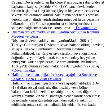
Yabancı Devletlerle Olan İlişkilere Karşı SuçlarYabancı devlet
başkanına karşı suçMadde 340- (1) Yabancı devletlerden
birinin başkanına karşı bir suç işleyen kişiye verilecek ceza,
sekizde biri oranında artırılır. Suçun müebbet hapis cezasını
gerektirmesi halinde, ağırlaştırılmış müebbet hapis cezasına
hükmolunur.(2) Fiil, soruşturulması ve kovuşturulması
şikayete bağlı suçlardan ise, soruşturma...
+Devamını oku
Düşman devlete maddi ve mali yardım Suçu Ceza Kanunu
Maddesi ve Cezası
Düşman devlete maddi ve mali yardımMadde 308- (1)
Türkiye Cumhuriyeti Devletinin savaş halinde olduğu devlete,
savaşta Türkiye Cumhuriyeti Devletinin aleyhine
kullanılabilecek her türlü eşyayı karşılıklı veya karşılıksız,
doğrudan veya dolaylı olarak veren vatandaş, beş yıldan
onbeş yıla kadar hapis cezası ile cezalandırılır. Bu hüküm,
Türkiye'de oturan yabancı hakkında da uygulanır.(2) Savaş...
+Devamını oku
Halkı kin ve düşmanlığa tahrik veya aşağılama Suçları ve
Cezaları | Ceza Hukuku Davaları
Halkı kin ve düşmanlığa tahrik veya aşağılamaMadde 216-
(1) Halkın sosyal sınıf, ırk, din, mezhep veya bölge
bakımından farklı özelliklere sahip bir kesimini, diğer bir
kesimi aleyhine kin ve düşmanlığa alenen tahrik eden kimse,
bu nedenle kamu güvenliği açısından açık ve yakın bir
tehlikenin ortaya çıkması halinde, bir yıldan üç yıla kadar