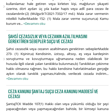
kullanılamaz hale getiren veya kirleten kişi, mağdurun şikayeti
üzerine, dört aydan üç yıla kadar hapis veya adlî para cezası ile
cezalandırılır.(2) (Mülga:9/7/2021-7332/17 md.) Mala zarar vermenin
nitelikli halleriMadde 152- (1) Mala zarar verme suçunun;a) Kamu
kurum ve...
+Devamını oku
ŞAHSI CEZASIZLIK VEYA CEZANIN AZALTILMASINI
GEREKTIREN SEBEPLER SUÇU VE CEZASI
Şahsi cezasızlık veya cezanın azaltılmasını gerektiren sebeplerMadde
273- (1) Kişinin;a) Kendisinin, üstsoy, altsoy, eş veya kardeşinin
soruşturma ve kovuşturmaya uğramasına neden olabilecek bir
hususla ilgili olarak yalan tanıklıkta bulunması,b) Tanıklıktan çekinme
hakkı olmasına rağmen, bu hakkı kendisine hatırlatılmadan gerçeğe
aykırı olarak tanıklık yapması,Halinde, verilecek cezada indirim...
+Devamını oku
CEZA KANUNU ŞANTAJ SUÇU CEZA KANUNU MADDESI VE
CEZASI
ŞantajTCK Madde 107(1) Hakkı olan veya yükümlü olduğu bir şeyi
yapacağından veya yapmayacağından bahisle, bir kimseyi kanuna