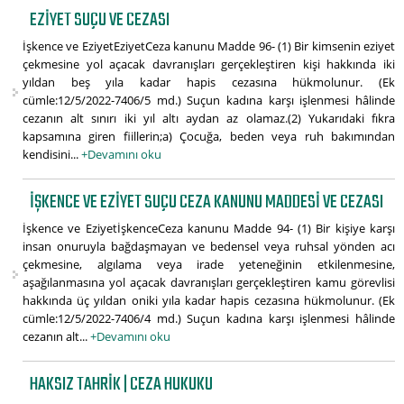
EZIYET SUÇU VE CEZASI
İşkence ve EziyetEziyetCeza kanunu Madde 96- (1) Bir kimsenin eziyet
çekmesine yol açacak davranışları gerçekleştiren kişi hakkında iki
yıldan beş yıla kadar hapis cezasına hükmolunur. (Ek
cümle:12/5/2022-7406/5 md.) Suçun kadına karşı işlenmesi hâlinde
cezanın alt sınırı iki yıl altı aydan az olamaz.(2) Yukarıdaki fıkra
kapsamına giren fiillerin;a) Çocuğa, beden veya ruh bakımından
kendisini...
+Devamını oku
İŞKENCE VE EZIYET SUÇU CEZA KANUNU MADDESI VE CEZASI
İşkence ve EziyetİşkenceCeza kanunu Madde 94- (1) Bir kişiye karşı
insan onuruyla bağdaşmayan ve bedensel veya ruhsal yönden acı
çekmesine, algılama veya irade yeteneğinin etkilenmesine,
aşağılanmasına yol açacak davranışları gerçekleştiren kamu görevlisi
hakkında üç yıldan oniki yıla kadar hapis cezasına hükmolunur. (Ek
cümle:12/5/2022-7406/4 md.) Suçun kadına karşı işlenmesi hâlinde
cezanın alt...
+Devamını oku
HAKSIZ TAHRIK | CEZA HUKUKU