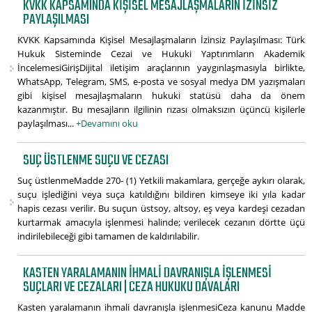
KVKK KAPSAMINDA KIŞISEL MESAJLAŞMALARIN İZINSIZ
PAYLAŞILMASI
KVKK Kapsamında Kişisel Mesajlaşmaların İzinsiz Paylaşılması: Türk
Hukuk Sisteminde Cezai ve Hukuki Yaptırımların Akademik
İncelemesiGirişDijital iletişim araçlarının yaygınlaşmasıyla birlikte,
WhatsApp, Telegram, SMS, e-posta ve sosyal medya DM yazışmaları
gibi kişisel mesajlaşmaların hukuki statüsü daha da önem
kazanmıştır. Bu mesajların ilgilinin rızası olmaksızın üçüncü kişilerle
paylaşılması...
+Devamını oku
SUÇ ÜSTLENME SUÇU VE CEZASI
Suç üstlenmeMadde 270- (1) Yetkili makamlara, gerçeğe aykırı olarak,
suçu işlediğini veya suça katıldığını bildiren kimseye iki yıla kadar
hapis cezası verilir. Bu suçun üstsoy, altsoy, eş veya kardeşi cezadan
kurtarmak amacıyla işlenmesi halinde; verilecek cezanın dörtte üçü
indirilebileceği gibi tamamen de kaldırılabilir.
KASTEN YARALAMANIN IHMALI DAVRANIŞLA IŞLENMESI
SUÇLARI VE CEZALARI | CEZA HUKUKU DAVALARI
Kasten yaralamanın ihmali davranışla işlenmesiCeza kanunu Madde