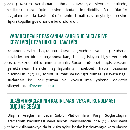
88-(1) Kasten yaralamanın ihmali davranışla işlenmesi halinde,
verilecek ceza üçte ikisine kadar indirilebilir. Bu hükmün
uygulanmasında kasten öldürmenin ihmali davranışla işlenmesine
ilişkin koşullar göz önünde bulundurulur.
YABANCI DEVLET BAŞKANINA KARŞI SUÇ SUÇLARI VE
CEZALARI | CEZA HUKUKU DAVALARI
Yabancı devlet başkanına karşı suçMadde 340- (1) Yabancı
devletlerden birinin başkanına karşı bir suç işleyen kişiye verilecek
ceza, sekizde biri oranında artırılır. Suçun müebbet hapis cezasını
gerektirmesi halinde, ağırlaştırılmış müebbet hapis cezasına
hükmolunur.(2) Fiil, soruşturulması ve kovuşturulması şikayete bağlı
suçlardan ise, soruşturma ve kovuşturma yabancı devletin
şikayetine...
+Devamını oku
ULAŞIM ARAÇLARININ KAÇIRILMASI VEYA ALIKONULMASI
SUÇU VE CEZASI
Ulaşım Araçlarına veya Sabit Platformlara Karşı SuçlarUlaşım
araçlarının kaçırılması veya alıkonulmasıMadde 223- (1) Cebir veya
tehdit kullanarak ya da hukuka aykırı başka bir davranışla kara ulaşım