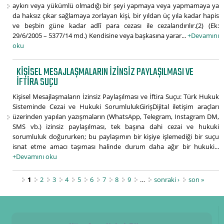
aykırı veya yükümlü olmadığı bir şeyi yapmaya veya yapmamaya ya
da haksız çıkar sağlamaya zorlayan kişi, bir yıldan üç yıla kadar hapis
ve beşbin güne kadar adlî para cezası ile cezalandırılır.(2) (Ek:
29/6/2005 – 5377/14 md.) Kendisine veya başkasına yarar...
+Devamını
oku
KIŞISEL MESAJLAŞMALARIN İZINSIZ PAYLAŞILMASI VE
İFTIRA SUÇU
Kişisel Mesajlaşmaların İzinsiz Paylaşılması ve İftira Suçu: Türk Hukuk
Sisteminde Cezai ve Hukuki SorumlulukGirişDijital iletişim araçları
üzerinden yapılan yazışmaların (WhatsApp, Telegram, Instagram DM,
SMS vb.) izinsiz paylaşılması, tek başına dahi cezai ve hukuki
sorumluluk doğururken; bu paylaşımın bir kişiye işlemediği bir suçu
isnat etme amacı taşıması halinde durum daha ağır bir hukuki...
+Devamını oku
Sayfalar
1
2
3
4
5
6
7
8
9
…
sonraki ›
son »