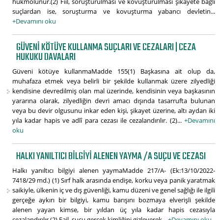
hükmolunur.(2) Fiil, soruşturulması ve kovuşturulması şikayete bağlı
suçlardan ise, soruşturma ve kovuşturma yabancı devletin...
+Devamını oku
GÜVENI KÖTÜYE KULLANMA SUÇLARI VE CEZALARI | CEZA
HUKUKU DAVALARI
Güveni kötüye kullanmaMadde 155(1) Başkasına ait olup da,
muhafaza etmek veya belirli bir şekilde kullanmak üzere zilyedliği
kendisine devredilmiş olan mal üzerinde, kendisinin veya başkasının
yararına olarak, zilyedliğin devri amacı dışında tasarrufta bulunan
veya bu devir olgusunu inkar eden kişi, şikayet üzerine, altı aydan iki
yıla kadar hapis ve adlî para cezası ile cezalandırılır. (2)...
+Devamını
oku
HALKI YANILTICI BILGIYI ALENEN YAYMA /A SUÇU VE CEZASI
Halkı yanıltıcı bilgiyi alenen yaymaMadde 217/A- (Ek:13/10/2022-
7418/29 md.) (1) Sırf halk arasında endişe, korku veya panik yaratmak
saikiyle, ülkenin iç ve dış güvenliği, kamu düzeni ve genel sağlığı ile ilgili
gerçeğe aykırı bir bilgiyi, kamu barışını bozmaya elverişli şekilde
alenen yayan kimse, bir yıldan üç yıla kadar hapis cezasıyla
cezalandırılır.(2) Fail, suçu gerçek kimliğini gizleyerek...
+Devamını oku