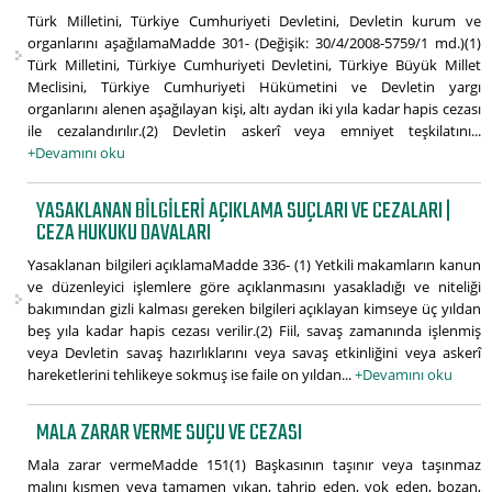
Türk Milletini, Türkiye Cumhuriyeti Devletini, Devletin kurum ve
organlarını aşağılamaMadde 301- (Değişik: 30/4/2008-5759/1 md.)(1)
Türk Milletini, Türkiye Cumhuriyeti Devletini, Türkiye Büyük Millet
Meclisini, Türkiye Cumhuriyeti Hükümetini ve Devletin yargı
organlarını alenen aşağılayan kişi, altı aydan iki yıla kadar hapis cezası
ile cezalandırılır.(2) Devletin askerî veya emniyet teşkilatını...
+Devamını oku
YASAKLANAN BILGILERI AÇIKLAMA SUÇLARI VE CEZALARI |
CEZA HUKUKU DAVALARI
Yasaklanan bilgileri açıklamaMadde 336- (1) Yetkili makamların kanun
ve düzenleyici işlemlere göre açıklanmasını yasakladığı ve niteliği
bakımından gizli kalması gereken bilgileri açıklayan kimseye üç yıldan
beş yıla kadar hapis cezası verilir.(2) Fiil, savaş zamanında işlenmiş
veya Devletin savaş hazırlıklarını veya savaş etkinliğini veya askerî
hareketlerini tehlikeye sokmuş ise faile on yıldan...
+Devamını oku
MALA ZARAR VERME SUÇU VE CEZASI
Mala zarar vermeMadde 151(1) Başkasının taşınır veya taşınmaz
malını kısmen veya tamamen yıkan, tahrip eden, yok eden, bozan,