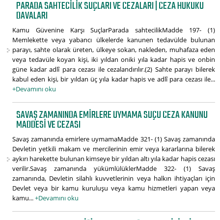
PARADA SAHTECILIK SUÇLARI VE CEZALARI | CEZA HUKUKU
DAVALARI
Kamu Güvenine Karşı SuçlarParada sahtecilikMadde 197- (1)
Memlekette veya yabancı ülkelerde kanunen tedavülde bulunan
parayı, sahte olarak üreten, ülkeye sokan, nakleden, muhafaza eden
veya tedavüle koyan kişi, iki yıldan oniki yıla kadar hapis ve onbin
güne kadar adlî para cezası ile cezalandırılır.(2) Sahte parayı bilerek
kabul eden kişi, bir yıldan üç yıla kadar hapis ve adlî para cezası ile...
+Devamını oku
SAVAŞ ZAMANINDA EMIRLERE UYMAMA SUÇU CEZA KANUNU
MADDESI VE CEZASI
Savaş zamanında emirlere uymamaMadde 321- (1) Savaş zamanında
Devletin yetkili makam ve mercilerinin emir veya kararlarına bilerek
aykırı harekette bulunan kimseye bir yıldan altı yıla kadar hapis cezası
verilir.Savaş zamanında yükümlülüklerMadde 322- (1) Savaş
zamanında, Devletin silahlı kuvvetlerinin veya halkın ihtiyaçları için
Devlet veya bir kamu kuruluşu veya kamu hizmetleri yapan veya
kamu...
+Devamını oku