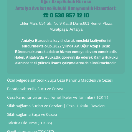
Uğur Azap Hukuk Bürosu
Antalya Avukat ve Hukuki Danışmanlık Hizmetleri
:
☎️ 0 530 957 12 10
Etiler Mah. 834 Sk. No:9 Kat:8 Daire:801 Remel Plaza
Muratpaşa/ Antalya
Antalya Barosu’na kayıtlı olarak mesleki faaliyetlerini
sürdürmekte olup, 2022 yılında Av. Uğur Azap Hukuk
Bürosunu kurarak adalete hizmet etmeye devam etmektedir.
Halen, Antalya'da Avukatlık görevini ifa ederek Kamu Hukuku
alanında tezli yüksek lisans çalışmalarını da sürdürmektedir.
Özel belgede sahtecilik Suçu Ceza Kanunu Maddesi ve Cezası
Parada sahtecilik Suçu ve Cezası
Ceza Kanununun amacı, Temel İlkeler ve Tanımlar ( TCK 1 )
Silâh sağlama Suçları ve Cezaları | Ceza Hukuku Davaları
Silâh sağlama Suçu ve Cezası
Taksirle Öldürme (TCK 85)
Genital muayene (TCK 287)