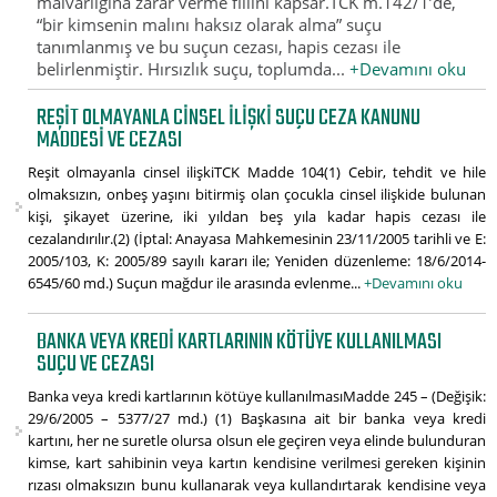
malvarlığına zarar verme fiilini kapsar.TCK m.142/1’de,
“bir kimsenin malını haksız olarak alma” suçu
tanımlanmış ve bu suçun cezası, hapis cezası ile
belirlenmiştir. Hırsızlık suçu, toplumda...
+Devamını oku
REŞIT OLMAYANLA CINSEL ILIŞKI SUÇU CEZA KANUNU
MADDESI VE CEZASI
Reşit olmayanla cinsel ilişkiTCK Madde 104(1) Cebir, tehdit ve hile
olmaksızın, onbeş yaşını bitirmiş olan çocukla cinsel ilişkide bulunan
kişi, şikayet üzerine, iki yıldan beş yıla kadar hapis cezası ile
cezalandırılır.(2) (İptal: Anayasa Mahkemesinin 23/11/2005 tarihli ve E:
2005/103, K: 2005/89 sayılı kararı ile; Yeniden düzenleme: 18/6/2014-
6545/60 md.) Suçun mağdur ile arasında evlenme...
+Devamını oku
BANKA VEYA KREDI KARTLARININ KÖTÜYE KULLANILMASI
SUÇU VE CEZASI
Banka veya kredi kartlarının kötüye kullanılmasıMadde 245 – (Değişik:
29/6/2005 – 5377/27 md.) (1) Başkasına ait bir banka veya kredi
kartını, her ne suretle olursa olsun ele geçiren veya elinde bulunduran
kimse, kart sahibinin veya kartın kendisine verilmesi gereken kişinin
rızası olmaksızın bunu kullanarak veya kullandırtarak kendisine veya