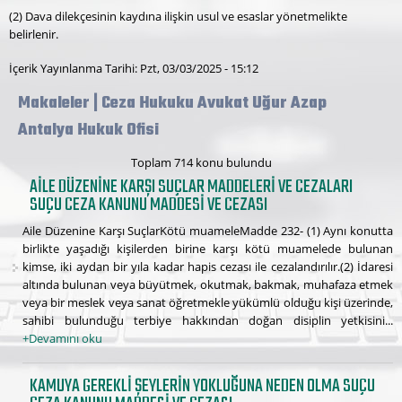
(2) Dava dilekçesinin kaydına ilişkin usul ve esaslar yönetmelikte
belirlenir.
İçerik Yayınlanma Tarihi: Pzt, 03/03/2025 - 15:12
Makaleler | Ceza Hukuku Avukat Uğur Azap
Antalya Hukuk Ofisi
Toplam 714 konu bulundu
AILE DÜZENINE KARŞI SUÇLAR MADDELERI VE CEZALARI
SUÇU CEZA KANUNU MADDESI VE CEZASI
Aile Düzenine Karşı SuçlarKötü muameleMadde 232- (1) Aynı konutta
birlikte yaşadığı kişilerden birine karşı kötü muamelede bulunan
kimse, iki aydan bir yıla kadar hapis cezası ile cezalandırılır.(2) İdaresi
altında bulunan veya büyütmek, okutmak, bakmak, muhafaza etmek
veya bir meslek veya sanat öğretmekle yükümlü olduğu kişi üzerinde,
sahibi bulunduğu terbiye hakkından doğan disiplin yetkisini...
+Devamını oku
KAMUYA GEREKLI ŞEYLERIN YOKLUĞUNA NEDEN OLMA SUÇU