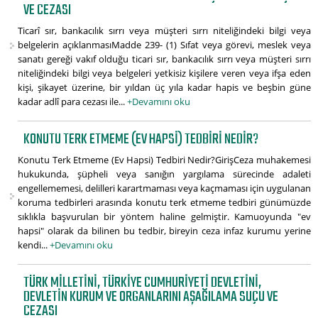
VE CEZASI
Ticarî sır, bankacılık sırrı veya müşteri sırrı niteliğindeki bilgi veya
belgelerin açıklanmasıMadde 239- (1) Sıfat veya görevi, meslek veya
sanatı gereği vakıf olduğu ticari sır, bankacılık sırrı veya müşteri sırrı
niteliğindeki bilgi veya belgeleri yetkisiz kişilere veren veya ifşa eden
kişi, şikayet üzerine, bir yıldan üç yıla kadar hapis ve beşbin güne
kadar adlî para cezası ile...
+Devamını oku
KONUTU TERK ETMEME (EV HAPSI) TEDBIRI NEDIR?
Konutu Terk Etmeme (Ev Hapsi) Tedbiri Nedir?GirişCeza muhakemesi
hukukunda, şüpheli veya sanığın yargılama sürecinde adaleti
engellememesi, delilleri karartmaması veya kaçmaması için uygulanan
koruma tedbirleri arasında konutu terk etmeme tedbiri günümüzde
sıklıkla başvurulan bir yöntem haline gelmiştir. Kamuoyunda "ev
hapsi" olarak da bilinen bu tedbir, bireyin ceza infaz kurumu yerine
kendi...
+Devamını oku
TÜRK MILLETINI, TÜRKIYE CUMHURIYETI DEVLETINI,
DEVLETIN KURUM VE ORGANLARINI AŞAĞILAMA SUÇU VE
CEZASI