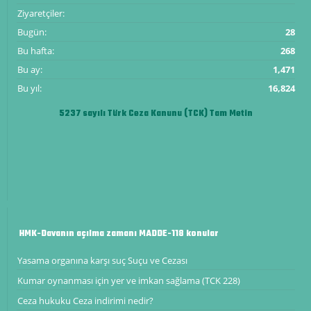
Ziyaretçiler:
Bugün:
28
Bu hafta:
268
Bu ay:
1,471
Bu yıl:
16,824
5237 sayılı Türk Ceza Kanunu (TCK) Tam Metin
HMK-Davanın açılma zamanı MADDE-118 konular
Yasama organına karşı suç Suçu ve Cezası
Kumar oynanması için yer ve imkan sağlama (TCK 228)
Ceza hukuku Ceza indirimi nedir?