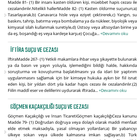
Madde 81- (1) Bir insanı kasten öldüren kişi, müebbet hapis cezası ile
cezalandırılır.Nitelikli hallerMadde 82- (1) Kasten öldürme suçunun;a)
Tasarlayarak,b) Canavarca hisle veya eziyet çektirerek,c) Yangın, su
baskını, tahrip, batırma veya bombalama ya da nükleer, biyolojik veya
kimyasal silah kullanmak suretiyle,d) Üstsoy veya altsoydan birine ya
da eş, boşandığı eş veya kardeşe karşı,e) Çocuğa...
+Devamını oku
İFTIRA SUÇU VE CEZASI
İftiraMadde 267- (1) Yetkili makamlara ihbar veya şikayette bulunarak
ya da basın ve yayın yoluyla, işlemediğini bildiği halde, hakkında
soruşturma ve kovuşturma başlatılmasını ya da idari bir yaptırım
uygulanmasını sağlamak için bir kimseye hukuka aykırı bir fiil isnat
eden kişi, bir yıldan dört yıla kadar hapis cezası ile cezalandırılır.(2)
Fiilin maddî eser ve delillerini uydurarak iftirada...
+Devamını oku
GÖÇMEN KAÇAKÇILIĞI SUÇU VE CEZASI
Göçmen Kaçakçılığı ve İnsan TicaretiGöçmen kaçakçılığıCeza kanunu
Madde 79- (1) Doğrudan doğruya veya dolaylı olarak maddi menfaat
elde etmek maksadıyla, yasal olmayan yollardan;a) Bir yabancıyı
ülkeye sokan veya ülkede kalmasına imkan sağlayan,b) Türk