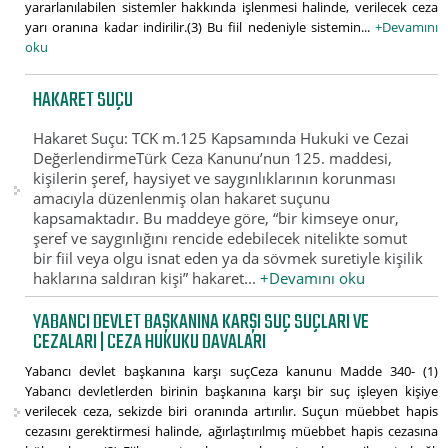
yararlanılabilen sistemler hakkında işlenmesi halinde, verilecek ceza
yarı oranına kadar indirilir.(3) Bu fiil nedeniyle sistemin...
+Devamını
oku
HAKARET SUÇU
Hakaret Suçu: TCK m.125 Kapsamında Hukuki ve Cezai
DeğerlendirmeTürk Ceza Kanunu’nun 125. maddesi,
kişilerin şeref, haysiyet ve saygınlıklarının korunması
amacıyla düzenlenmiş olan hakaret suçunu
kapsamaktadır. Bu maddeye göre, “bir kimseye onur,
şeref ve saygınlığını rencide edebilecek nitelikte somut
bir fiil veya olgu isnat eden ya da sövmek suretiyle kişilik
haklarına saldıran kişi” hakaret...
+Devamını oku
YABANCI DEVLET BAŞKANINA KARŞI SUÇ SUÇLARI VE
CEZALARI | CEZA HUKUKU DAVALARI
Yabancı devlet başkanına karşı suçCeza kanunu Madde 340- (1)
Yabancı devletlerden birinin başkanına karşı bir suç işleyen kişiye
verilecek ceza, sekizde biri oranında artırılır. Suçun müebbet hapis
cezasını gerektirmesi halinde, ağırlaştırılmış müebbet hapis cezasına