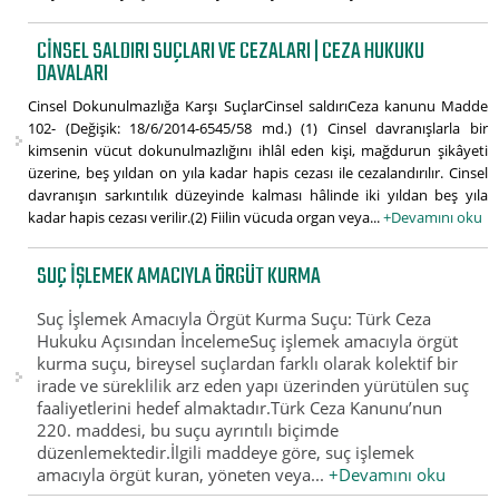
CINSEL SALDIRI SUÇLARI VE CEZALARI | CEZA HUKUKU
DAVALARI
Cinsel Dokunulmazlığa Karşı SuçlarCinsel saldırıCeza kanunu Madde
102- (Değişik: 18/6/2014-6545/58 md.) (1) Cinsel davranışlarla bir
kimsenin vücut dokunulmazlığını ihlâl eden kişi, mağdurun şikâyeti
üzerine, beş yıldan on yıla kadar hapis cezası ile cezalandırılır. Cinsel
davranışın sarkıntılık düzeyinde kalması hâlinde iki yıldan beş yıla
kadar hapis cezası verilir.(2) Fiilin vücuda organ veya...
+Devamını oku
SUÇ İŞLEMEK AMACIYLA ÖRGÜT KURMA
Suç İşlemek Amacıyla Örgüt Kurma Suçu: Türk Ceza
Hukuku Açısından İncelemeSuç işlemek amacıyla örgüt
kurma suçu, bireysel suçlardan farklı olarak kolektif bir
irade ve süreklilik arz eden yapı üzerinden yürütülen suç
faaliyetlerini hedef almaktadır.Türk Ceza Kanunu’nun
220. maddesi, bu suçu ayrıntılı biçimde
düzenlemektedir.İlgili maddeye göre, suç işlemek
amacıyla örgüt kuran, yöneten veya...
+Devamını oku