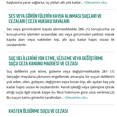
başkasına yarar sağlarsa, üç yıldan altı yıla kadar...
+Devamını oku
SES VEYA GÖRÜNTÜLERIN KAYDA ALINMASI SUÇLARI VE
CEZALARI | CEZA HUKUKU DAVALARI
Ses veya görüntülerin kayda alınmasıMadde 286- (1) Soruşturma ve
kovuşturma işlemleri sırasındaki ses veya görüntüleri yetkisiz olarak
kayda alan veya nakleden kişi, altı aya kadar hapis cezası ile
cezalandırılır.
SUÇ DELILLERINI YOK ETME, GIZLEME VEYA DEĞIŞTIRME
SUÇU CEZA KANUNU MADDESI VE CEZASI
Suç delillerini yok etme, gizleme veya değiştirmeMadde 281- (1)
Gerçeğin meydana çıkmasını engellemek amacıyla, bir suçun delillerini
yok eden, silen, gizleyen, değiştiren veya bozan kişi, altı aydan beş yıla
kadar hapis cezası ile cezalandırılır. Kendi işlediği veya işlenişine iştirak
ettiği suçla ilgili olarak kişiye bu fıkra hükmüne göre ceza verilmez.(2)
Bu suçun kamu görevlisi tarafından...
+Devamını oku
KASTEN ÖLDÜRME SUÇU VE CEZASI