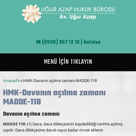
Ana içeriğe atla
☎️
(0530) 957 12 10 | Antalya
MENÜ İÇİN TIKLAYIN
Buradasınız
Anasayfa
» HMK-Davanın açılma zamanı MADDE-118
HMK-Davanın açılma zamanı
MADDE-118
Davanın açılma zamanı
MADDE 118-
(1) Dava, dava dilekçesinin kaydedildiği tarihte açılmış
sayılır. Dava dilekçesine davalı sayısı kadar örnek eklenir.