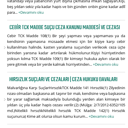
vatandaşı veya yabancının yurt dışına çıkmasına imkan sağlayan,Kişi,
beş yıldan sekiz yıla kadar hapis ve bin günden onbin güne kadar adlî
para...
+Devamını oku
CEBIR TCK MADDE SUÇU CEZA KANUNU MADDESI VE CEZASI
Cebir TCK Madde 108(1) Bir şeyi yapması veya yapmaması ya da
kendisinin yapmasına müsaade etmesi için bir kişiye karşı cebir
kullanılması halinde, kasten yaralama suçundan verilecek ceza üçte
birinden yarısına kadar artırılarak hükmolunur.Kişiyi hürriyetinden
yoksun kılma TCK Madde 109(1) Bir kimseyi hukuka aykırı olarak bir
yere gitmek veya bir yerde kalmak hürriyetinden...
+Devamını oku
HIRSIZLIK SUÇLARI VE CEZALARI | CEZA HUKUKU DAVALARI
Malvarlığına Karşı SuçlarHırsızlıkTCK Madde 141 Hırsızlık(1) Zilyedinin
rızası olmadan başkasına ait taşınır bir malı, kendisine veya başkasına
bir yarar sağlamak maksadıyla bulunduğu yerden alan kimseye bir
yıldan üç yıla kadar hapis cezası verilir.(2) (Mülga: 2/7/2012-6352/105
md.)Nitelikli hırsızlıkNitelikli hırsızlık TCK Madde 142(1) Hırsızlık
suçunun;a) Kime ait olursa olsun kamu kurum...
+Devamını oku