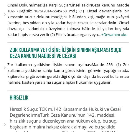
Cinsel Dokunulmazlığa Karşı SuçlarCinsel saldırıCeza kanunu Madde
102- (Değişik: 18/6/2014-6545/58 md.) (1) Cinsel davranışlarla bir
kimsenin vücut dokunulmazlığını ihlâl eden kişi, mağdurun şikâyeti
üzerine, beş yıldan on yıla kadar hapis cezası ile cezalandırılır. Cinsel
davranışın sarkıntılık düzeyinde kalması hâlinde iki yıldan beş yıla
kadar hapis cezası verilir.(2) Fiilin vücuda organ veya...
+Devamını oku
ZOR KULLANMA YETKISINE ILIŞKIN SINIRIN AŞILMASI SUÇU
CEZA KANUNU MADDESI VE CEZASI
Zor kullanma yetkisine ilişkin sınırın aşılmasıMadde 256- (1) Zor
kullanma yetkisine sahip kamu görevlisinin, görevini yaptığı sırada,
kişilere karşı görevinin gerektirdiği ölçünün dışında kuvvet kullanması
halinde, kasten yaralama suçuna ilişkin hükümler uygulanır.
HIRSIZLIK
Hırsızlık Suçu: TCK m.142 Kapsamında Hukuki ve Cezai
DeğerlendirmeTürk Ceza Kanunu’nun 142. maddesi,
hırsızlık suçunu düzenleyen ana hüküm olup, bu suç,
başkasının malını haksız olarak almayı ve bu şekilde