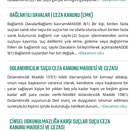
BAĞLANTILI DAVALAR | CEZA KANUNU (CMK)
Bağlantılı DavalarBağlantı kavramıMADDE 8(1) Bir kişi, birden fazla
suçtan sanık olur veya bir suçta her ne sıfatla olursa olsun birden fazla
sanık bulunursa bağlantı var sayılır.(2) Suçun işlenmesinden sonra
suçluyu kayırma, suç delillerini yok etme, gizleme veya değiştirme
fiilleri de bağlantılı suç sayılır.Davaların birleştirilerek açılmasıMADDE
9(1) Bağlantılı suçlardan her biri değişik...
+Devamını oku
DOLANDIRICILIK SUÇU CEZA KANUNU MADDESI VE CEZASI
Dolandırıcılık Madde 157(1) Hileli davranışlarla bir kimseyi aldatıp,
onun veya başkasının zararına olarak, kendisine veya başkasına bir
yarar sağlayan kişiye bir yıldan beş yıla kadar hapis ve beşbin güne
kadar adlî para cezası verilir.Nitelikli dolandırıcılık Madde 158(1)
Dolandırıcılık suçunun;a) Dinî inanç ve duyguların istismar edilmesi
suretiyle,b) Kişinin içinde bulunduğu tehlikeli durum...
+Devamını oku
CINSEL DOKUNULMAZLIĞA KARŞI SUÇLAR SUÇU CEZA
KANUNU MADDESI VE CEZASI