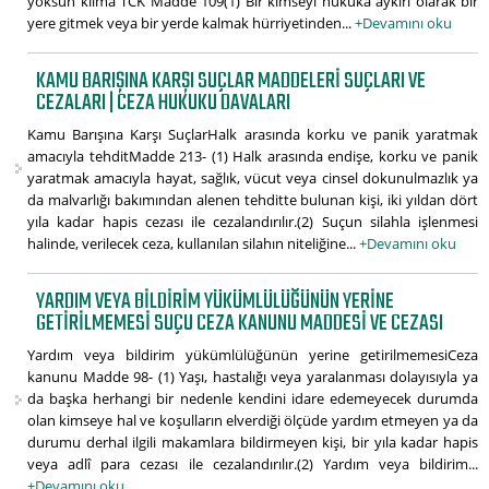
yoksun kılma TCK Madde 109(1) Bir kimseyi hukuka aykırı olarak bir
yere gitmek veya bir yerde kalmak hürriyetinden...
+Devamını oku
KAMU BARIŞINA KARŞI SUÇLAR MADDELERI SUÇLARI VE
CEZALARI | CEZA HUKUKU DAVALARI
Kamu Barışına Karşı SuçlarHalk arasında korku ve panik yaratmak
amacıyla tehditMadde 213- (1) Halk arasında endişe, korku ve panik
yaratmak amacıyla hayat, sağlık, vücut veya cinsel dokunulmazlık ya
da malvarlığı bakımından alenen tehditte bulunan kişi, iki yıldan dört
yıla kadar hapis cezası ile cezalandırılır.(2) Suçun silahla işlenmesi
halinde, verilecek ceza, kullanılan silahın niteliğine...
+Devamını oku
YARDIM VEYA BILDIRIM YÜKÜMLÜLÜĞÜNÜN YERINE
GETIRILMEMESI SUÇU CEZA KANUNU MADDESI VE CEZASI
Yardım veya bildirim yükümlülüğünün yerine getirilmemesiCeza
kanunu Madde 98- (1) Yaşı, hastalığı veya yaralanması dolayısıyla ya
da başka herhangi bir nedenle kendini idare edemeyecek durumda
olan kimseye hal ve koşulların elverdiği ölçüde yardım etmeyen ya da
durumu derhal ilgili makamlara bildirmeyen kişi, bir yıla kadar hapis
veya adlî para cezası ile cezalandırılır.(2) Yardım veya bildirim...
+Devamını oku