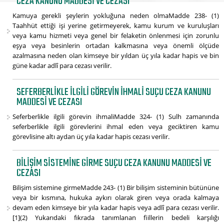
CEZA KANUNU MADDESI VE CEZASI
Kamuya gerekli şeylerin yokluğuna neden olmaMadde 238- (1)
Taahhüt ettiği işi yerine getirmeyerek, kamu kurum ve kuruluşları
veya kamu hizmeti veya genel bir felaketin önlenmesi için zorunlu
eşya veya besinlerin ortadan kalkmasına veya önemli ölçüde
azalmasına neden olan kimseye bir yıldan üç yıla kadar hapis ve bin
güne kadar adlî para cezası verilir.
SEFERBERLIKLE ILGILI GÖREVIN IHMALI SUÇU CEZA KANUNU
MADDESI VE CEZASI
Seferberlikle ilgili görevin ihmaliMadde 324- (1) Sulh zamanında
seferberlikle ilgili görevlerini ihmal eden veya geciktiren kamu
görevlisine altı aydan üç yıla kadar hapis cezası verilir.
BILIŞIM SISTEMINE GIRME SUÇU CEZA KANUNU MADDESI VE
CEZASI
Bilişim sistemine girmeMadde 243- (1) Bir bilişim sisteminin bütününe
veya bir kısmına, hukuka aykırı olarak giren veya orada kalmaya
devam eden kimseye bir yıla kadar hapis veya adlî para cezası verilir.
[1](2) Yukarıdaki fıkrada tanımlanan fiillerin bedeli karşılığı