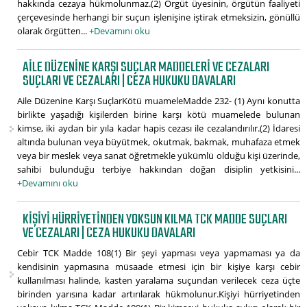
hakkında cezaya hükmolunmaz.(2) Örgüt üyesinin, örgütün faaliyeti
çerçevesinde herhangi bir suçun işlenişine iştirak etmeksizin, gönüllü
olarak örgütten...
+Devamını oku
AILE DÜZENINE KARŞI SUÇLAR MADDELERI VE CEZALARI
SUÇLARI VE CEZALARI | CEZA HUKUKU DAVALARI
Aile Düzenine Karşı SuçlarKötü muameleMadde 232- (1) Aynı konutta
birlikte yaşadığı kişilerden birine karşı kötü muamelede bulunan
kimse, iki aydan bir yıla kadar hapis cezası ile cezalandırılır.(2) İdaresi
altında bulunan veya büyütmek, okutmak, bakmak, muhafaza etmek
veya bir meslek veya sanat öğretmekle yükümlü olduğu kişi üzerinde,
sahibi bulunduğu terbiye hakkından doğan disiplin yetkisini...
+Devamını oku
KIŞIYI HÜRRIYETINDEN YOKSUN KILMA TCK MADDE SUÇLARI
VE CEZALARI | CEZA HUKUKU DAVALARI
Cebir TCK Madde 108(1) Bir şeyi yapması veya yapmaması ya da
kendisinin yapmasına müsaade etmesi için bir kişiye karşı cebir
kullanılması halinde, kasten yaralama suçundan verilecek ceza üçte
birinden yarısına kadar artırılarak hükmolunur.Kişiyi hürriyetinden