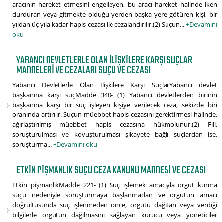
aracının hareket etmesini engelleyen, bu aracı hareket halinde iken
durduran veya gitmekte olduğu yerden başka yere götüren kişi, bir
yıldan üç yıla kadar hapis cezası ile cezalandırılır.(2) Suçun...
+Devamını
oku
YABANCI DEVLETLERLE OLAN İLIŞKILERE KARŞI SUÇLAR
MADDELERI VE CEZALARI SUÇU VE CEZASI
Yabancı Devletlerle Olan İlişkilere Karşı SuçlarYabancı devlet
başkanına karşı suçMadde 340- (1) Yabancı devletlerden birinin
başkanına karşı bir suç işleyen kişiye verilecek ceza, sekizde biri
oranında artırılır. Suçun müebbet hapis cezasını gerektirmesi halinde,
ağırlaştırılmış müebbet hapis cezasına hükmolunur.(2) Fiil,
soruşturulması ve kovuşturulması şikayete bağlı suçlardan ise,
soruşturma...
+Devamını oku
ETKIN PIŞMANLIK SUÇU CEZA KANUNU MADDESI VE CEZASI
Etkin pişmanlıkMadde 221- (1) Suç işlemek amacıyla örgüt kurma
suçu nedeniyle soruşturmaya başlanmadan ve örgütün amacı
doğrultusunda suç işlenmeden önce, örgütü dağıtan veya verdiği
bilgilerle örgütün dağılmasını sağlayan kurucu veya yöneticiler