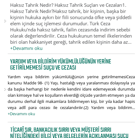
Haksız Tahrik Nedir? Haksız Tahrik Suçları ve Cezaları1.
Haksız Tahrik Nedir?Haksız tahrik, bir kişinin, başka bir
kişinin hukuka aykırı bir fiili sonucunda öfke veya şiddetli
elem içinde suç işlemesi durumudur. Türk Ceza
Hukuku'nda haksız tahrik, failin cezasında indirim sebebi
olarak değerlendirilir. Ceza hukukunun temel ilkelerinden
biri olan hakkaniyet gereği, tahrik edilen kişinin daha az...
+Devamını oku
YARDIM VEYA BILDIRIM YÜKÜMLÜLÜĞÜNÜN YERINE
GETIRILMEMESI SUÇU VE CEZASI
Yardım veya bildirim yükümlülüğünün yerine getirilmemesiCeza
kanunu Madde 98- (1) Yaşı, hastalığı veya yaralanması dolayısıyla ya
da başka herhangi bir nedenle kendini idare edemeyecek durumda
olan kimseye hal ve koşulların elverdiği ölçüde yardım etmeyen ya da
durumu derhal ilgili makamlara bildirmeyen kişi, bir yıla kadar hapis
veya adlî para cezası ile cezalandırılır.(2) Yardım veya bildirim...
+Devamını oku
TICARÎ SIR, BANKACILIK SIRRI VEYA MÜŞTERI SIRRI
NITELIĞINDEKI BILGI VEYA BELGELERIN AÇIKLANMASI SUÇU