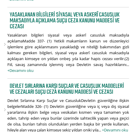
YASAKLANAN BILGILERI SIYASAL VEYA ASKERÎ CASUSLUK
MAKSADIYLA AÇIKLAMA SUÇU CEZA KANUNU MADDESI VE
CEZASI
Yasaklanan bilgileri siyasal veya askerî casusluk maksadıyla
açıklamaMadde 337- (1) Yetkili makamların kanun ve düzenleyici
işlemlere göre açıklanmasını yasakladığı ve niteliği bakımından gizli
kalması gereken bilgileri, siyasal veya askerî casusluk maksadıyla
açıklayan kimseye on yıldan onbeş yıla kadar hapis cezası verilir.(2)
Fiil, savaş zamanında işlenmiş veya Devletin savaş hazırlıklarını...
+Devamını oku
DEVLET SIRLARINA KARŞI SUÇLAR VE CASUSLUK MADDELERI
VE CEZALARI SUÇU CEZA KANUNU MADDESI VE CEZASI
Devlet Sırlarına Karşı Suçlar ve CasuslukDevletin güvenliğine ilişkin
belgelerMadde 326- (1) Devletin güvenliğine veya iç veya dış siyasal
yararlarına ilişkin belge veya vesikaları kısmen veya tamamen yok
eden, tahrip eden veya bunlar üzerinde sahtecilik yapan veya geçici
de olsa, bunları tahsis olundukları yerden başka bir yerde kullanan,
hileyle alan veya çalan kimseye sekiz yıldan oniki yıla...
+Devamını oku