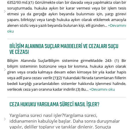
6352/93 md.)(1) Görülmekte olan bir davada veya yapılmakta olan bir
soruşturmada, hukuka aykırı bir karar vermesi veya bir işlem tesis
etmesi ya da gerçeğe aykırı beyanda bulunması için, yargı görevi
yapanı, bilirkişiyi veya tanığı hukuka aykırı olarak etkilemek amacıyla
alenen sözlü veya yazılı beyanda bulunan kişi, elli günden...
+Devamını
oku
BILIŞIM ALANINDA SUÇLAR MADDELERI VE CEZALARI SUÇU
VE CEZASI
Bilişim Alanında SuçlarBilişim sistemine girmeMadde 243- (1) Bir
bilişim sisteminin bütününe veya bir kısmına, hukuka aykırı olarak
giren veya orada kalmaya devam eden kimseye bir yıla kadar hapis
veya adlî para cezası verilir.[1](2) Yukarıdaki fıkrada tanımlanan fiillerin
bedeli karşılığı yararlanılabilen sistemler hakkında işlenmesi halinde,
verilecek ceza yarı oranına kadar indirilir.(3) Bu...
+Devamını oku
CEZA HUKUKU YARGILAMA SÜRECI NASIL IŞLER?
Yargılama süreci nasıl işler?Yargılama süreci,
iddianamenin kabulüyle başlar. Daha sonra duruşmalar
yapılır, deliller toplanır ve tanıklar dinlenir. Sonuçta