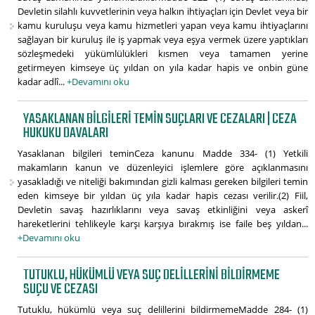
Devletin silahlı kuvvetlerinin veya halkın ihtiyaçları için Devlet veya bir
kamu kuruluşu veya kamu hizmetleri yapan veya kamu ihtiyaçlarını
sağlayan bir kuruluş ile iş yapmak veya eşya vermek üzere yaptıkları
sözleşmedeki yükümlülükleri kısmen veya tamamen yerine
getirmeyen kimseye üç yıldan on yıla kadar hapis ve onbin güne
kadar adlî...
+Devamını oku
YASAKLANAN BILGILERI TEMIN SUÇLARI VE CEZALARI | CEZA
HUKUKU DAVALARI
Yasaklanan bilgileri teminCeza kanunu Madde 334- (1) Yetkili
makamların kanun ve düzenleyici işlemlere göre açıklanmasını
yasakladığı ve niteliği bakımından gizli kalması gereken bilgileri temin
eden kimseye bir yıldan üç yıla kadar hapis cezası verilir.(2) Fiil,
Devletin savaş hazırlıklarını veya savaş etkinliğini veya askerî
hareketlerini tehlikeyle karşı karşıya bırakmış ise faile beş yıldan...
+Devamını oku
TUTUKLU, HÜKÜMLÜ VEYA SUÇ DELILLERINI BILDIRMEME
SUÇU VE CEZASI
Tutuklu, hükümlü veya suç delillerini bildirmemeMadde 284- (1)