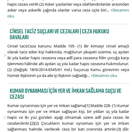
hapis cezası verilir.(2) Asker yazılanlar veya silahlandırılanlar arasından
asker veya askerlik çağında olanlar varsa ceza üçte biri...
+Devamını
oku
CINSEL TACIZ SUÇLARI VE CEZALARI | CEZA HUKUKU
DAVALARI
Cinsel tacizCeza kanunu Madde 105- (1) Bir kimseyi cinsel amaçlı
olarak taciz eden kişi hakkında, mağdurun şikayeti üzerine, üç aydan
iki yıla kadar hapis cezasına veya adlî para cezasına fiilin çocuğa karşı
işlenmesi hâlinde altı aydan üç yıla kadar hapis cezasına hükmolunur.
(2) (Değişik: 18/6/2014-6545/61 md.) Suçun;a) Kamu görevinin veya
hizmet ilişkisinin ya da aile içi ilişkinin sağladığı...
+Devamını oku
KUMAR OYNANMASI IÇIN YER VE IMKAN SAĞLAMA SUÇU VE
CEZASI
Kumar oynanması için yer ve imkan sağlama[1] Madde 228- (1) Kumar
oynanması için yer ve imkan sağlayan kişi, bir yıldan üç yıla kadar
hapis ve iki yüz günden aşağı olmamak üzere adlî para cezası ile
cezalandırılır.[2](2) Çocukların kumar oynaması için yer ve imkan
sağlanması halinde, verilecek ceza bir katı oranında artırılır.(3) (Ek: