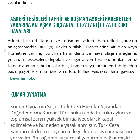
cezalandırılır.
ASKERÎ TESISLERI TAHRIP VE DÜŞMAN ASKERÎ HAREKETLERI
YARARINA ANLAŞMA SUÇLARI VE CEZALARI | CEZA HUKUKU
DAVALARI
Askerî tesisleri tahrip ve düşman askerî hareketleri yararına
anlaşmaMadde 307- (1) Devletin silahlı kuvvetlerine ait olan veya
hizmetine verilmiş bulunan kara, deniz ve hava ulaşım araçlarını,
yolları, müesseseleri, depoları ve diğer askerî tesisleri, bunlar henüz
tamamlanmamış bulunsalar bile, kısmen veya tamamen tahrip eden
veya geçici bir süre için olsa bile kullanılmayacak hale getiren...
+Devamını oku
KUMAR OYNATMA
Kumar Oynatma Suçu: Türk Ceza Hukuku Açısından
DeğerlendirmeKumar, Türk hukukunda hukuka aykırı ve
toplumsal zararı yüksek bir faaliyet olarak kabul
edilmekte ve bu nedenle yasaklanmıştır. Türk Ceza
Kanunu’nda kumar oynama değil, kumar oynanması için
yer ve imkân sağlama suçu cezai yaptırıma bağlanmıştır