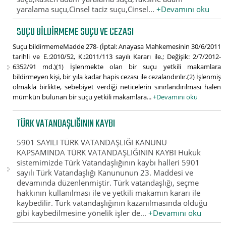
yaralama suçu,Cinsel taciz suçu,Cinsel...
+Devamını oku
SUÇU BILDIRMEME SUÇU VE CEZASI
Suçu bildirmemeMadde 278- (İptal: Anayasa Mahkemesinin 30/6/2011
tarihli ve E.:2010/52, K.:2011/113 sayılı Kararı ile.; Değişik: 2/7/2012-
6352/91 md.)(1) İşlenmekte olan bir suçu yetkili makamlara
bildirmeyen kişi, bir yıla kadar hapis cezası ile cezalandırılır.(2) İşlenmiş
olmakla birlikte, sebebiyet verdiği neticelerin sınırlandırılması halen
mümkün bulunan bir suçu yetkili makamlara...
+Devamını oku
TÜRK VATANDAŞLIĞININ KAYBI
5901 SAYILI TÜRK VATANDAŞLIĞI KANUNU
KAPSAMINDA TÜRK VATANDAŞLIĞININ KAYBI Hukuk
sistemimizde Türk Vatandaşlığının kaybı halleri 5901
sayılı Türk Vatandaşlığı Kanununun 23. Maddesi ve
devamında düzenlenmiştir. Türk vatandaşlığı, seçme
hakkının kullanılması ile ve yetkili makamın kararı ile
kaybedilir. Türk vatandaşlığının kazanılmasında olduğu
gibi kaybedilmesine yönelik işler de...
+Devamını oku