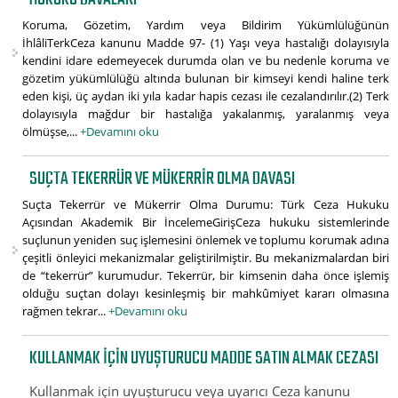
Koruma, Gözetim, Yardım veya Bildirim Yükümlülüğünün
İhlâliTerkCeza kanunu Madde 97- (1) Yaşı veya hastalığı dolayısıyla
kendini idare edemeyecek durumda olan ve bu nedenle koruma ve
gözetim yükümlülüğü altında bulunan bir kimseyi kendi haline terk
eden kişi, üç aydan iki yıla kadar hapis cezası ile cezalandırılır.(2) Terk
dolayısıyla mağdur bir hastalığa yakalanmış, yaralanmış veya
ölmüşse,...
+Devamını oku
SUÇTA TEKERRÜR VE MÜKERRIR OLMA DAVASI
Suçta Tekerrür ve Mükerrir Olma Durumu: Türk Ceza Hukuku
Açısından Akademik Bir İncelemeGirişCeza hukuku sistemlerinde
suçlunun yeniden suç işlemesini önlemek ve toplumu korumak adına
çeşitli önleyici mekanizmalar geliştirilmiştir. Bu mekanizmalardan biri
de “tekerrür” kurumudur. Tekerrür, bir kimsenin daha önce işlemiş
olduğu suçtan dolayı kesinleşmiş bir mahkûmiyet kararı olmasına
rağmen tekrar...
+Devamını oku
KULLANMAK IÇIN UYUŞTURUCU MADDE SATIN ALMAK CEZASI
Kullanmak için uyuşturucu veya uyarıcı Ceza kanunu