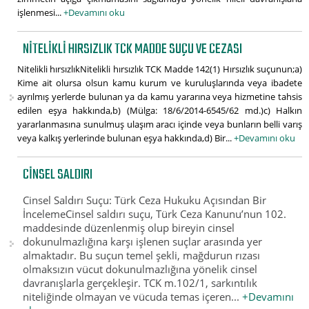
işlenmesi...
+Devamını oku
NITELIKLI HIRSIZLIK TCK MADDE SUÇU VE CEZASI
Nitelikli hırsızlıkNitelikli hırsızlık TCK Madde 142(1) Hırsızlık suçunun;a)
Kime ait olursa olsun kamu kurum ve kuruluşlarında veya ibadete
ayrılmış yerlerde bulunan ya da kamu yararına veya hizmetine tahsis
edilen eşya hakkında,b) (Mülga: 18/6/2014-6545/62 md.)c) Halkın
yararlanmasına sunulmuş ulaşım aracı içinde veya bunların belli varış
veya kalkış yerlerinde bulunan eşya hakkında,d) Bir...
+Devamını oku
CINSEL SALDIRI
Cinsel Saldırı Suçu: Türk Ceza Hukuku Açısından Bir
İncelemeCinsel saldırı suçu, Türk Ceza Kanunu’nun 102.
maddesinde düzenlenmiş olup bireyin cinsel
dokunulmazlığına karşı işlenen suçlar arasında yer
almaktadır. Bu suçun temel şekli, mağdurun rızası
olmaksızın vücut dokunulmazlığına yönelik cinsel
davranışlarla gerçekleşir. TCK m.102/1, sarkıntılık
niteliğinde olmayan ve vücuda temas içeren...
+Devamını