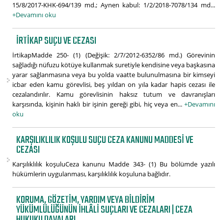
15/8/2017-KHK-694/139 md.; Aynen kabul: 1/2/2018-7078/134 md...
+Devamını oku
İRTIKAP SUÇU VE CEZASI
İrtikapMadde 250- (1) (Değişik: 2/7/2012-6352/86 md.) Görevinin
sağladığı nüfuzu kötüye kullanmak suretiyle kendisine veya başkasına
yarar sağlanmasına veya bu yolda vaatte bulunulmasına bir kimseyi
icbar eden kamu görevlisi, beş yıldan on yıla kadar hapis cezası ile
cezalandırılır. Kamu görevlisinin haksız tutum ve davranışları
karşısında, kişinin haklı bir işinin gereği gibi, hiç veya en...
+Devamını
oku
KARŞILIKLILIK KOŞULU SUÇU CEZA KANUNU MADDESI VE
CEZASI
Karşılıklılık koşuluCeza kanunu Madde 343- (1) Bu bölümde yazılı
hükümlerin uygulanması, karşılıklılık koşuluna bağlıdır.
KORUMA, GÖZETIM, YARDIM VEYA BILDIRIM
YÜKÜMLÜLÜĞÜNÜN İHLÂLI SUÇLARI VE CEZALARI | CEZA
HUKUKU DAVALARI