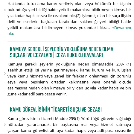
Hakkında tutuklama kararı verilmiş olan veya hükümlü bir kişinin
bulunduğu yeri bildiği halde yetkili makamlara bildirmeyen kimse, bir
yıla kadar hapis cezası ile cezalandırılır.(2) İşlenmiş olan bir suça ilişkin
delil ve eserlerin başkaları tarafından saklandığı yeri bildiği halde
yetkili makamlara bildirmeyen kimse, yukarıdaki fıkra...
+Devamını
oku
KAMUYA GEREKLI ŞEYLERIN YOKLUĞUNA NEDEN OLMA
SUÇLARI VE CEZALARI | CEZA HUKUKU DAVALARI
Kamuya gerekli şeylerin yokluğuna neden olmaMadde 238- (1)
Taahhüt ettiği işi yerine getirmeyerek, kamu kurum ve kuruluşları
veya kamu hizmeti veya genel bir felaketin önlenmesi için zorunlu
eşya veya besinlerin ortadan kalkmasına veya önemli ölçüde
azalmasına neden olan kimseye bir yıldan üç yıla kadar hapis ve bin
güne kadar adlî para cezası verilir.
KAMU GÖREVLISININ TICARETI SUÇU VE CEZASI
Kamu görevlisinin ticareti Madde 259(1) Yürüttüğü görevin sağladığı
nüfuzdan yararlanarak, bir başkasına mal veya hizmet satmaya
çalışan kamu görevlisi, altı aya kadar hapis veya adlî para cezası ile