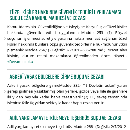
TÜZEL KIŞILER HAKKINDA GÜVENLIK TEDBIRI UYGULANMASI
SUÇU CEZA KANUNU MADDESI VE CEZASI
Kamu İdaresinin Güvenilirliğine ve İşleyişine Karşı SuçlarTüzel kişiler
hakkında güvenlik tedbiri uygulanmasıMadde 253- (1) Rüşvet
suçunun işlenmesi suretiyle yararına haksız menfaat sağlanan tüzel
kişiler hakkında bunlara özgü güvenlik tedbirlerine hükmolunur.Etkin
pişmanlık Madde 254(1) (Değişik: 2/7/2012-6352/88 md.) Rüşvet alan
kişinin, durum resmi makamlarca öğrenilmeden önce, rüşvet...
+Devamını oku
ASKERÎ YASAK BÖLGELERE GIRME SUÇU VE CEZASI
Askerî yasak bölgelere girmeMadde 332- (1) Devletin askerî yararı
gereği girilmesi yasaklanmış olan yerlere, gizlice veya hile ile girenlere
iki yıldan beş yıla kadar hapis cezası verilir.(2) Fiil, savaş zamanında
işlenirse faile üç yıldan sekiz yıla kadar hapis cezası verilir.
ADIL YARGILAMAYI ETKILEMEYE TEŞEBBÜS SUÇU VE CEZASI
Adil yargılamayı etkilemeye teşebbüs Madde 288- (Değişik: 2/7/2012-