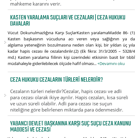
mahkeme kararını verir.
KASTEN YARALAMA SUÇLARI VE CEZALARI | CEZA HUKUKU
DAVALARI
Vücut Dokunulmazlığına Karşı SuçlarKasten yaralamaMadde 86- (1)
Kasten başkasının vücuduna acı veren veya sağlığının ya da
algılama yeteneğinin bozulmasına neden olan kişi, bir yıldan üç yıla
kadar hapis cezası ile cezalandırılır.(2) (Ek fıkra: 31/3/2005 – 5328/4
md.) Kasten yaralama fiilinin kişi üzerindeki etkisinin basit bir tıbbî
müdahaleyle giderilebilecek ölçüde hafif olması...
+Devamını oku
CEZA HUKUKU CEZALARIN TÜRLERI NELERDIR?
Cezaların türleri nelerdir?Cezalar, hapis cezası ve adli
para cezası olarak ikiye ayrılır. Hapis cezaları, kısa süreli
ve uzun süreli olabilir. Adli para cezası ise suçun
niteliğine göre belirlenen miktarda para ödenmesidir.
YABANCI DEVLET BAŞKANINA KARŞI SUÇ SUÇU CEZA KANUNU
MADDESI VE CEZASI