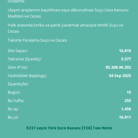
İnceleme
Ulaşım araçlarının kaçırılması veya alıkonulması Suçu Ceza Kanunu
Maddesi ve Cezası
Halk arasında korku ve panik yaratmak amacıyla tehdit Suçu ve
Cezası
Taksirle Yaralama Suçu ve Cezası
Site Sayacı:
16,810
Tekrarsız Ziyaretçi:
5,577
Sizin IP'niz:
85.208.96.202
İstatistikler Başlangıç:
04 Sep 2025
Ziyaretçiler:
Bugün:
15
Bu hafta:
255
Bu ay:
1,458
Bu yıl:
16,811
5237 sayılı Türk Ceza Kanunu (TCK) Tam Metin