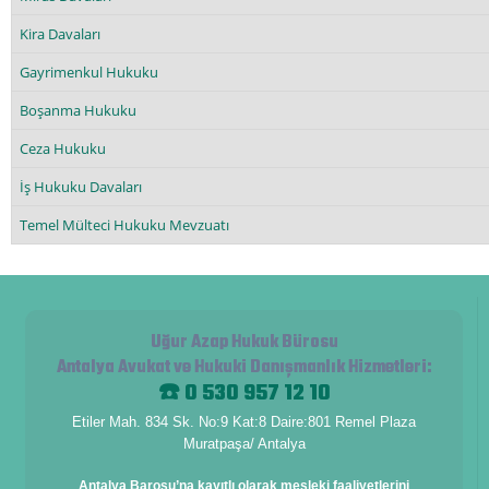
Kira Davaları
Gayrimenkul Hukuku
Boşanma Hukuku
Ceza Hukuku
İş Hukuku Davaları
Temel Mülteci Hukuku Mevzuatı
Uğur Azap Hukuk Bürosu
Antalya Avukat ve Hukuki Danışmanlık Hizmetleri
:
☎️ 0 530 957 12 10
Etiler Mah. 834 Sk. No:9 Kat:8 Daire:801 Remel Plaza
Muratpaşa/ Antalya
Antalya Barosu’na kayıtlı olarak mesleki faaliyetlerini