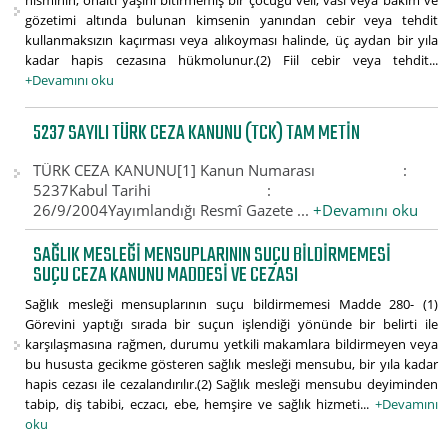
hısmının, onaltı yaşını bitirmemiş bir çocuğu veli, vasi veya bakım ve
gözetimi altında bulunan kimsenin yanından cebir veya tehdit
kullanmaksızın kaçırması veya alıkoyması halinde, üç aydan bir yıla
kadar hapis cezasına hükmolunur.(2) Fiil cebir veya tehdit...
+Devamını oku
5237 SAYILI TÜRK CEZA KANUNU (TCK) TAM METIN
TÜRK CEZA KANUNU[1] Kanun Numarası :
5237Kabul Tarihi :
26/9/2004Yayımlandığı Resmî Gazete ...
+Devamını oku
SAĞLIK MESLEĞI MENSUPLARININ SUÇU BILDIRMEMESI
SUÇU CEZA KANUNU MADDESI VE CEZASI
Sağlık mesleği mensuplarının suçu bildirmemesi Madde 280- (1)
Görevini yaptığı sırada bir suçun işlendiği yönünde bir belirti ile
karşılaşmasına rağmen, durumu yetkili makamlara bildirmeyen veya
bu hususta gecikme gösteren sağlık mesleği mensubu, bir yıla kadar
hapis cezası ile cezalandırılır.(2) Sağlık mesleği mensubu deyiminden
tabip, diş tabibi, eczacı, ebe, hemşire ve sağlık hizmeti...
+Devamını
oku