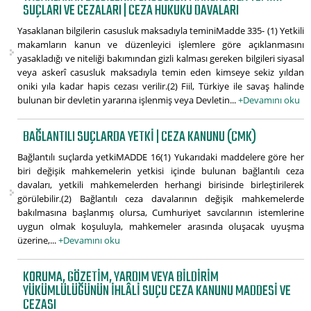
SUÇLARI VE CEZALARI | CEZA HUKUKU DAVALARI
Yasaklanan bilgilerin casusluk maksadıyla teminiMadde 335- (1) Yetkili
makamların kanun ve düzenleyici işlemlere göre açıklanmasını
yasakladığı ve niteliği bakımından gizli kalması gereken bilgileri siyasal
veya askerî casusluk maksadıyla temin eden kimseye sekiz yıldan
oniki yıla kadar hapis cezası verilir.(2) Fiil, Türkiye ile savaş halinde
bulunan bir devletin yararına işlenmiş veya Devletin...
+Devamını oku
BAĞLANTILI SUÇLARDA YETKI | CEZA KANUNU (CMK)
Bağlantılı suçlarda yetkiMADDE 16(1) Yukarıdaki maddelere göre her
biri değişik mahkemelerin yetkisi içinde bulunan bağlantılı ceza
davaları, yetkili mahkemelerden herhangi birisinde birleştirilerek
görülebilir.(2) Bağlantılı ceza davalarının değişik mahkemelerde
bakılmasına başlanmış olursa, Cumhuriyet savcılarının istemlerine
uygun olmak koşuluyla, mahkemeler arasında oluşacak uyuşma
üzerine,...
+Devamını oku
KORUMA, GÖZETIM, YARDIM VEYA BILDIRIM
YÜKÜMLÜLÜĞÜNÜN İHLÂLI SUÇU CEZA KANUNU MADDESI VE
CEZASI