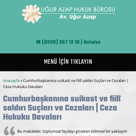
Ana içeriğe atla
☎️
(0530) 957 12 10 | Antalya
MENÜ İÇİN TIKLAYIN
Buradasınız
Anasayfa
» Cumhurbaşkanına suikast ve fiilî saldırı Suçları ve Cezaları |
Ceza Hukuku Davaları
Cumhurbaşkanına suikast ve fiilî
saldırı Suçları ve Cezaları | Ceza
Hukuku Davaları
Bu makaleler, toplumsal faydayı gözeten bilimsel bir yaklaşım