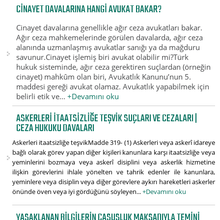
CINAYET DAVALARINA HANGI AVUKAT BAKAR?
Cinayet davalarına genellikle ağır ceza avukatları bakar.
Ağır ceza mahkemelerinde görülen davalarda, ağır ceza
alanında uzmanlaşmış avukatlar sanığı ya da mağduru
savunur.Cinayet işlemiş biri avukat olabilir mi?Türk
hukuk sisteminde, ağır ceza gerektiren suçlardan (örneğin
cinayet) mahkûm olan biri, Avukatlık Kanunu’nun 5.
maddesi gereği avukat olamaz. Avukatlık yapabilmek için
belirli etik ve...
+Devamını oku
ASKERLERI ITAATSIZLIĞE TEŞVIK SUÇLARI VE CEZALARI |
CEZA HUKUKU DAVALARI
Askerleri itaatsizliğe teşvikMadde 319- (1) Askerleri veya askerî idareye
bağlı olarak görev yapan diğer kişileri kanunlara karşı itaatsizliğe veya
yeminlerini bozmaya veya askerî disiplini veya askerlik hizmetine
ilişkin görevlerini ihlale yönelten ve tahrik edenler ile kanunlara,
yeminlere veya disiplin veya diğer görevlere aykırı hareketleri askerler
önünde öven veya iyi gördüğünü söyleyen...
+Devamını oku
YASAKLANAN BILGILERIN CASUSLUK MAKSADIYLA TEMINI