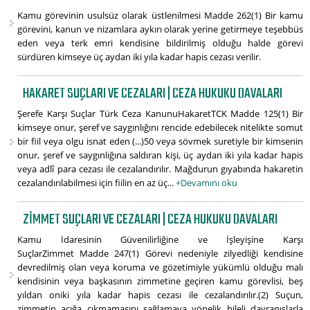
Kamu görevinin usulsüz olarak üstlenilmesi Madde 262(1) Bir kamu
görevini, kanun ve nizamlara aykırı olarak yerine getirmeye teşebbüs
eden veya terk emri kendisine bildirilmiş olduğu halde görevi
sürdüren kimseye üç aydan iki yıla kadar hapis cezası verilir.
HAKARET SUÇLARI VE CEZALARI | CEZA HUKUKU DAVALARI
Şerefe Karşı Suçlar Türk Ceza KanunuHakaretTCK Madde 125(1) Bir
kimseye onur, şeref ve saygınlığını rencide edebilecek nitelikte somut
bir fiil veya olgu isnat eden (...)50 veya sövmek suretiyle bir kimsenin
onur, şeref ve saygınlığına saldıran kişi, üç aydan iki yıla kadar hapis
veya adlî para cezası ile cezalandırılır. Mağdurun gıyabında hakaretin
cezalandırılabilmesi için fiilin en az üç...
+Devamını oku
ZIMMET SUÇLARI VE CEZALARI | CEZA HUKUKU DAVALARI
Kamu İdaresinin Güvenilirliğine ve İşleyişine Karşı
SuçlarZimmet Madde 247(1) Görevi nedeniyle zilyedliği kendisine
devredilmiş olan veya koruma ve gözetimiyle yükümlü olduğu malı
kendisinin veya başkasının zimmetine geçiren kamu görevlisi, beş
yıldan oniki yıla kadar hapis cezası ile cezalandırılır.(2) Suçun,
zimmetin açığa çıkmamasını sağlamaya yönelik hileli davranışlarla