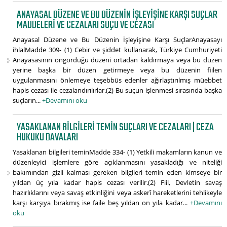
ANAYASAL DÜZENE VE BU DÜZENIN İŞLEYIŞINE KARŞI SUÇLAR
MADDELERI VE CEZALARI SUÇU VE CEZASI
Anayasal Düzene ve Bu Düzenin İşleyişine Karşı SuçlarAnayasayı
ihlalMadde 309- (1) Cebir ve şiddet kullanarak, Türkiye Cumhuriyeti
Anayasasının öngördüğü düzeni ortadan kaldırmaya veya bu düzen
yerine başka bir düzen getirmeye veya bu düzenin fiilen
uygulanmasını önlemeye teşebbüs edenler ağırlaştırılmış müebbet
hapis cezası ile cezalandırılırlar.(2) Bu suçun işlenmesi sırasında başka
suçların...
+Devamını oku
YASAKLANAN BILGILERI TEMIN SUÇLARI VE CEZALARI | CEZA
HUKUKU DAVALARI
Yasaklanan bilgileri teminMadde 334- (1) Yetkili makamların kanun ve
düzenleyici işlemlere göre açıklanmasını yasakladığı ve niteliği
bakımından gizli kalması gereken bilgileri temin eden kimseye bir
yıldan üç yıla kadar hapis cezası verilir.(2) Fiil, Devletin savaş
hazırlıklarını veya savaş etkinliğini veya askerî hareketlerini tehlikeyle
karşı karşıya bırakmış ise faile beş yıldan on yıla kadar...
+Devamını
oku