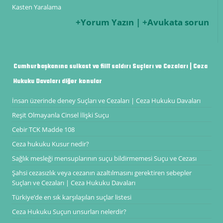
Kasten Yaralama
+Yorum Yazın | +Avukata sorun
Cumhurbaşkanına suikast ve fiilî saldırı Suçları ve Cezaları | Ceza
Hukuku Davaları diğer konular
İnsan üzerinde deney Suçları ve Cezaları | Ceza Hukuku Davaları
Reşit Olmayanla Cinsel İlişki Suçu
Cebir TCK Madde 108
Ceza hukuku Kusur nedir?
Sağlık mesleği mensuplarının suçu bildirmemesi Suçu ve Cezası
Şahsi cezasızlık veya cezanın azaltılmasını gerektiren sebepler
Suçları ve Cezaları | Ceza Hukuku Davaları
Türkiye’de en sık karşılaşılan suçlar listesi
Ceza Hukuku Suçun unsurları nelerdir?