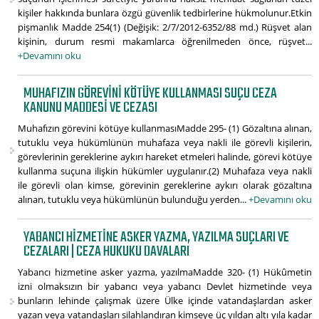
kişiler hakkında bunlara özgü güvenlik tedbirlerine hükmolunur.Etkin
pişmanlık Madde 254(1) (Değişik: 2/7/2012-6352/88 md.) Rüşvet alan
kişinin, durum resmi makamlarca öğrenilmeden önce, rüşvet...
+Devamını oku
MUHAFIZIN GÖREVINI KÖTÜYE KULLANMASI SUÇU CEZA
KANUNU MADDESI VE CEZASI
Muhafızın görevini kötüye kullanmasıMadde 295- (1) Gözaltına alınan,
tutuklu veya hükümlünün muhafaza veya nakli ile görevli kişilerin,
görevlerinin gereklerine aykırı hareket etmeleri halinde, görevi kötüye
kullanma suçuna ilişkin hükümler uygulanır.(2) Muhafaza veya nakli
ile görevli olan kimse, görevinin gereklerine aykırı olarak gözaltına
alınan, tutuklu veya hükümlünün bulunduğu yerden...
+Devamını oku
YABANCI HIZMETINE ASKER YAZMA, YAZILMA SUÇLARI VE
CEZALARI | CEZA HUKUKU DAVALARI
Yabancı hizmetine asker yazma, yazılmaMadde 320- (1) Hükûmetin
izni olmaksızın bir yabancı veya yabancı Devlet hizmetinde veya
bunların lehinde çalışmak üzere Ülke içinde vatandaşlardan asker
yazan veya vatandaşları silahlandıran kimseye üç yıldan altı yıla kadar