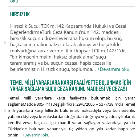
oku
HIRSIZLIK
Hırsızlık Suçu: TCK m.142 Kapsamında Hukuki ve Cezai
DeğerlendirmeTürk Ceza Kanunu’nun 142. maddesi,
hırsızlık suçunu düzenleyen ana hüküm olup, bu suç,
başkasının malını haksız olarak almayı ve bu şekilde
malvarlığına zarar verme fiilini kapsar.TCK m.142/1’de,
“bir kimsenin malını haksız olarak alma” suçu
tanımlanmış ve bu suçun cezası, hapis cezası ile
belirlenmiştir. Hırsızlık suçu, toplumda...
+Devamını oku
TEMEL MILLÎ YARARLARA KARŞI FAALIYETTE BULUNMAK IÇIN
YARAR SAĞLAMA SUÇU CEZA KANUNU MADDESI VE CEZASI
Temel millî yararlara karşı faaliyette bulunmak için yarar
sağlamaMadde 305- (1) (Değişik fıkra: 29/6/2005 – 5377/38 md.) Temel
millî yararlara karşı fiillerde bulunmak maksadıyla veya bu nedenle,
yabancı kişi veya kuruluşlardan doğrudan doğruya veya dolaylı olarak
kendisi veya başkası için maddi yarar sağlayan vatandaşa ya da
Türkiye'de bulunan yabancıya, üç yıldan on yıla kadar hapis ve
onbin...
+Devamını oku