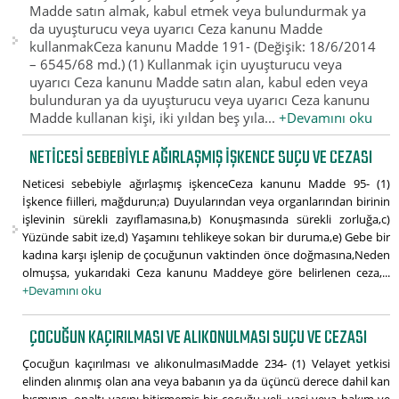
Madde satın almak, kabul etmek veya bulundurmak ya
da uyuşturucu veya uyarıcı Ceza kanunu Madde
kullanmakCeza kanunu Madde 191- (Değişik: 18/6/2014
– 6545/68 md.) (1) Kullanmak için uyuşturucu veya
uyarıcı Ceza kanunu Madde satın alan, kabul eden veya
bulunduran ya da uyuşturucu veya uyarıcı Ceza kanunu
Madde kullanan kişi, iki yıldan beş yıla...
+Devamını oku
NETICESI SEBEBIYLE AĞIRLAŞMIŞ IŞKENCE SUÇU VE CEZASI
Neticesi sebebiyle ağırlaşmış işkenceCeza kanunu Madde 95- (1)
İşkence fiilleri, mağdurun;a) Duyularından veya organlarından birinin
işlevinin sürekli zayıflamasına,b) Konuşmasında sürekli zorluğa,c)
Yüzünde sabit ize,d) Yaşamını tehlikeye sokan bir duruma,e) Gebe bir
kadına karşı işlenip de çocuğunun vaktinden önce doğmasına,Neden
olmuşsa, yukarıdaki Ceza kanunu Maddeye göre belirlenen ceza,...
+Devamını oku
ÇOCUĞUN KAÇIRILMASI VE ALIKONULMASI SUÇU VE CEZASI
Çocuğun kaçırılması ve alıkonulmasıMadde 234- (1) Velayet yetkisi
elinden alınmış olan ana veya babanın ya da üçüncü derece dahil kan