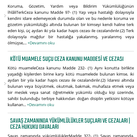
Koruma, Gözetim, Yardım veya Bildirim Yükümlülüğünün
İhlâliTerkCeza kanunu Madde 97- (1) Yaşı veya hastalığı dolayısıyla
kendini idare edemeyecek durumda olan ve bu nedenle koruma ve
gözetim yükümlülüğü altında bulunan bir kimseyi kendi haline terk
eden kişi, üç aydan iki yıla kadar hapis cezası ile cezalandırılır.(2) Terk
dolayısıyla mağdur bir hastalığa yakalanmış, yaralanmış veya
ölmüşse,...
+Devamını oku
KÖTÜ MUAMELE SUÇU CEZA KANUNU MADDESI VE CEZASI
Kötü muameleCeza kanunu Madde 232- (1) Aynı konutta birlikte
yaşadığı kişilerden birine karşı kötü muamelede bulunan kimse, iki
aydan bir yıla kadar hapis cezası ile cezalandırılır.(2) İdaresi altında
bulunan veya büyütmek, okutmak, bakmak, muhafaza etmek veya
bir meslek veya sanat öğretmekle yükümlü olduğu kişi üzerinde,
sahibi bulunduğu terbiye hakkından doğan disiplin yetkisini kötüye
kullanan...
+Devamını oku
SAVAŞ ZAMANINDA YÜKÜMLÜLÜKLER SUÇLARI VE CEZALARI |
CEZA HUKUKU DAVALARI
Savaş zamanında yükümlülüklerMadde 322- (1) Savaş zamanında,