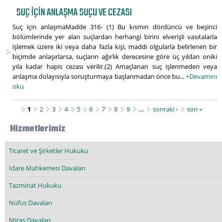
SUÇ IÇIN ANLAŞMA SUÇU VE CEZASI
Suç için anlaşmaMadde 316- (1) Bu kısmın dördüncü ve beşinci
bölümlerinde yer alan suçlardan herhangi birini elverişli vasıtalarla
işlemek üzere iki veya daha fazla kişi, maddi olgularla belirlenen bir
biçimde anlaşırlarsa, suçların ağırlık derecesine göre üç yıldan oniki
yıla kadar hapis cezası verilir.(2) Amaçlanan suç işlenmeden veya
anlaşma dolayısıyla soruşturmaya başlanmadan önce bu...
+Devamını
oku
Sayfalar
1
2
3
4
5
6
7
8
9
…
sonraki ›
son »
Hizmetlerimiz
Ticaret ve Şirketler Hukuku
İdare Mahkemesi Davaları
Tazminat Hukuku
Nüfus Davaları
Miras Davaları