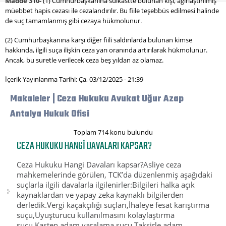
Madde 310-
(1) Cumhurbaşkanına suikastte bulunan kişi, ağırlaştırılmış
müebbet hapis cezası ile cezalandırılır. Bu fiile teşebbüs edilmesi halinde
de suç tamamlanmış gibi cezaya hükmolunur.
(2) Cumhurbaşkanına karşı diğer fiili saldırılarda bulunan kimse
hakkında, ilgili suça ilişkin ceza yarı oranında artırılarak hükmolunur.
Ancak, bu suretle verilecek ceza beş yıldan az olamaz.
İçerik Yayınlanma Tarihi: Ça, 03/12/2025 - 21:39
Makaleler | Ceza Hukuku Avukat Uğur Azap
Antalya Hukuk Ofisi
Toplam 714 konu bulundu
CEZA HUKUKU HANGI DAVALARI KAPSAR?
Ceza Hukuku Hangi Davaları kapsar?Asliye ceza
mahkemelerinde görülen, TCK’da düzenlenmiş aşağıdaki
suçlarla ilgili davalarla ilgilenirler:Bilgileri halka açık
kaynaklardan ve yapay zeka kaynaklı bilgilerden
derledik.Vergi kaçakçılığı suçları,İhaleye fesat karıştırma
suçu,Uyuşturucu kullanılmasını kolaylaştırma
suçu,Kasten adam yaralama suçu,Taksirle adam