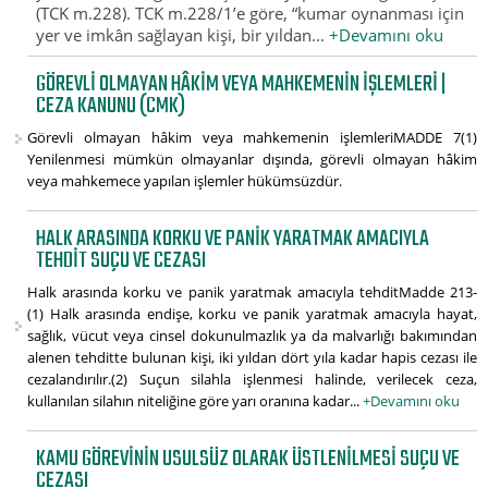
(TCK m.228). TCK m.228/1’e göre, “kumar oynanması için
yer ve imkân sağlayan kişi, bir yıldan...
+Devamını oku
GÖREVLI OLMAYAN HÂKIM VEYA MAHKEMENIN IŞLEMLERI |
CEZA KANUNU (CMK)
Görevli olmayan hâkim veya mahkemenin işlemleriMADDE 7(1)
Yenilenmesi mümkün olmayanlar dışında, görevli olmayan hâkim
veya mahkemece yapılan işlemler hükümsüzdür.
HALK ARASINDA KORKU VE PANIK YARATMAK AMACIYLA
TEHDIT SUÇU VE CEZASI
Halk arasında korku ve panik yaratmak amacıyla tehditMadde 213-
(1) Halk arasında endişe, korku ve panik yaratmak amacıyla hayat,
sağlık, vücut veya cinsel dokunulmazlık ya da malvarlığı bakımından
alenen tehditte bulunan kişi, iki yıldan dört yıla kadar hapis cezası ile
cezalandırılır.(2) Suçun silahla işlenmesi halinde, verilecek ceza,
kullanılan silahın niteliğine göre yarı oranına kadar...
+Devamını oku
KAMU GÖREVININ USULSÜZ OLARAK ÜSTLENILMESI SUÇU VE
CEZASI