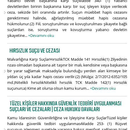
Yabancı devlet başkanına karşı suçMadde 340- (1) Yabancı
devletlerden birinin başkanına karşı bir suç işleyen kişiye verilecek
ceza, sekizde biri oranında artırılır. Suçun müebbet hapis cezasını
gerektirmesi halinde, ağırlaştırılmış müebbet hapis cezasına
hükmolunur.(2) Fiil, soruşturulması ve kovuşturulması şikayete bağlı
suçlardan ise, soruşturma ve kovuşturma yabancı devletin
şikayetine...
+Devamını oku
HIRSIZLIK SUÇU VE CEZASI
Malvarlığına Karşı SuçlarHırsızlıkTCK Madde 141 Hırsızlık(1) Zilyedinin
rızası olmadan başkasına ait taşınır bir malı, kendisine veya başkasına
bir yarar sağlamak maksadıyla bulunduğu yerden alan kimseye bir
yıldan üç yıla kadar hapis cezası verilir.(2) (Mülga: 2/7/2012-6352/105
md.)Nitelikli hırsızlıkNitelikli hırsızlık TCK Madde 142(1) Hırsızlık
suçunun;a) Kime ait olursa olsun kamu kurum...
+Devamını oku
TÜZEL KIŞILER HAKKINDA GÜVENLIK TEDBIRI UYGULANMASI
SUÇLARI VE CEZALARI | CEZA HUKUKU DAVALARI
Kamu İdaresinin Güvenilirliğine ve İşleyişine Karşı SuçlarTüzel kişiler
hakkında güvenlik tedbiri uygulanmasıMadde 253- (1) Rüşvet
suçunun işlenmesi suretiyle yararına haksız menfaat sağlanan tüzel