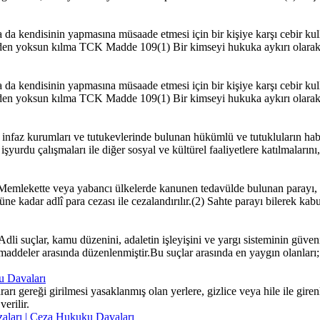
kendisinin yapmasına müsaade etmesi için bir kişiye karşı cebir kull
tinden yoksun kılma TCK Madde 109(1) Bir kimseyi hukuka aykırı olarak 
kendisinin yapmasına müsaade etmesi için bir kişiye karşı cebir kull
tinden yoksun kılma TCK Madde 109(1) Bir kimseyi hukuka aykırı olarak 
az kurumları ve tutukevlerinde bulunan hükümlü ve tutukluların haberle
yurdu çalışmaları ile diğer sosyal ve kültürel faaliyetlere katılmaların
mlekette veya yabancı ülkelerde kanunen tedavülde bulunan parayı, s
ne kadar adlî para cezası ile cezalandırılır.(2) Sahte parayı bilerek kabul 
 suçlar, kamu düzenini, adaletin işleyişini ve yargı sisteminin güvenil
maddeler arasında düzenlenmiştir.Bu suçlar arasında en yaygın olanları; r
u Davaları
 gereği girilmesi yasaklanmış olan yerlere, gizlice veya hile ile girenler
erilir.
ezaları | Ceza Hukuku Davaları