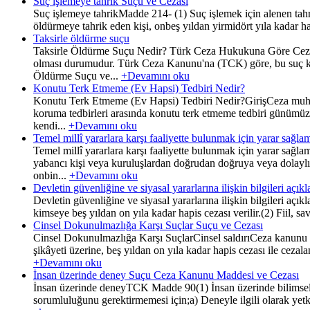
Suç işlemeye tahrik Suçu ve Cezası
Suç işlemeye tahrikMadde 214- (1) Suç işlemek için alenen tahrikt
öldürmeye tahrik eden kişi, onbeş yıldan yirmidört yıla kadar hap
Taksirle öldürme suçu
Taksirle Öldürme Suçu Nedir? Türk Ceza Hukukuna Göre Cezalar
olması durumudur. Türk Ceza Kanunu'na (TCK) göre, bu suç kasıt
Öldürme Suçu ve...
+Devamını oku
Konutu Terk Etmeme (Ev Hapsi) Tedbiri Nedir?
Konutu Terk Etmeme (Ev Hapsi) Tedbiri Nedir?GirişCeza muhak
koruma tedbirleri arasında konutu terk etmeme tedbiri günümüzd
kendi...
+Devamını oku
Temel millî yararlara karşı faaliyette bulunmak için yarar sa
Temel millî yararlara karşı faaliyette bulunmak için yarar sağ
yabancı kişi veya kuruluşlardan doğrudan doğruya veya dolaylı 
onbin...
+Devamını oku
Devletin güvenliğine ve siyasal yararlarına ilişkin bilgileri aç
Devletin güvenliğine ve siyasal yararlarına ilişkin bilgileri açı
kimseye beş yıldan on yıla kadar hapis cezası verilir.(2) Fiil, s
Cinsel Dokunulmazlığa Karşı Suçlar Suçu ve Cezası
Cinsel Dokunulmazlığa Karşı SuçlarCinsel saldırıCeza kanunu M
şikâyeti üzerine, beş yıldan on yıla kadar hapis cezası ile cezala
+Devamını oku
İnsan üzerinde deney Suçu Ceza Kanunu Maddesi ve Cezası
İnsan üzerinde deneyTCK Madde 90(1) İnsan üzerinde bilimsel bir
sorumluluğunu gerektirmemesi için;a) Deneyle ilgili olarak yet