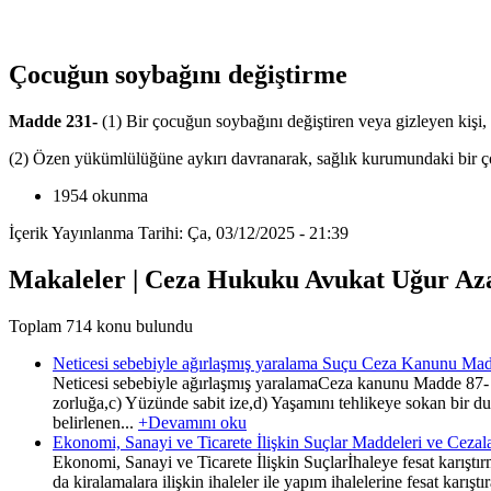
Çocuğun soybağını değiştirme
Madde 231-
(1) Bir çocuğun soybağını değiştiren veya gizleyen kişi, b
(2) Özen yükümlülüğüne aykırı davranarak, sağlık kurumundaki bir çocu
1954 okunma
İçerik Yayınlanma Tarihi: Ça, 03/12/2025 - 21:39
Makaleler | Ceza Hukuku Avukat Uğur Az
Toplam 714 konu bulundu
Neticesi sebebiyle ağırlaşmış yaralama Suçu Ceza Kanunu Mad
Neticesi sebebiyle ağırlaşmış yaralamaCeza kanunu Madde 87- (
zorluğa,c) Yüzünde sabit ize,d) Yaşamını tehlikeye sokan bir
belirlenen...
+Devamını oku
Ekonomi, Sanayi ve Ticarete İlişkin Suçlar Maddeleri ve Cezal
Ekonomi, Sanayi ve Ticarete İlişkin Suçlarİhaleye fesat karış
da kiralamalara ilişkin ihaleler ile yapım ihalelerine fesat karıştı