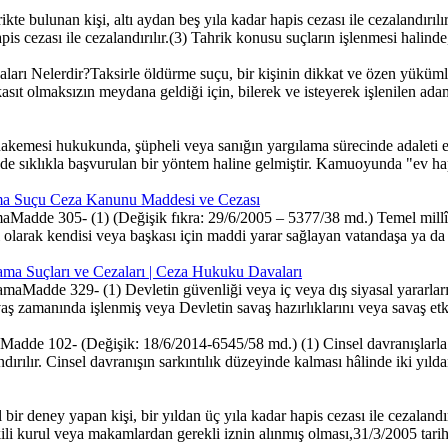
e bulunan kişi, altı aydan beş yıla kadar hapis cezası ile cezalandırılır.
is cezası ile cezalandırılır.(3) Tahrik konusu suçların işlenmesi halinde,
ı Nelerdir?Taksirle öldürme suçu, bir kişinin dikkat ve özen yüküml
 olmaksızın meydana geldiği için, bilerek ve isteyerek işlenilen adam 
emesi hukukunda, şüpheli veya sanığın yargılama sürecinde adaleti e
e sıklıkla başvurulan bir yöntem haline gelmiştir. Kamuoyunda "ev haps
ğlama Suçu Ceza Kanunu Maddesi ve Cezası
lamaMadde 305- (1) (Değişik fıkra: 29/6/2005 – 5377/38 md.) Temel millî
olarak kendisi veya başkası için maddi yarar sağlayan vatandaşa ya da
ıklama Suçları ve Cezaları | Ceza Hukuku Davaları
klamaMadde 329- (1) Devletin güvenliği veya iç veya dış siyasal yararları 
avaş zamanında işlenmiş veya Devletin savaş hazırlıklarını veya savaş etki
adde 102- (Değişik: 18/6/2014-6545/58 md.) (1) Cinsel davranışlarla 
ndırılır. Cinsel davranışın sarkıntılık düzeyinde kalması hâlinde iki yılda
 deney yapan kişi, bir yıldan üç yıla kadar hapis cezası ile cezalandırı
kili kurul veya makamlardan gerekli iznin alınmış olması,31/3/2005 tar