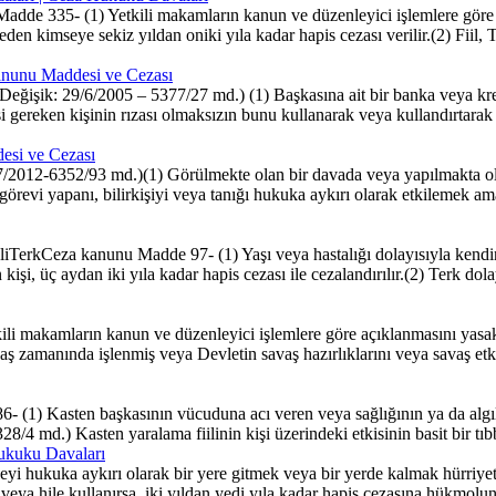
dde 335- (1) Yetkili makamların kanun ve düzenleyici işlemlere göre a
den kimseye sekiz yıldan oniki yıla kadar hapis cezası verilir.(2) Fiil, T
Kanunu Maddesi ve Cezası
ğişik: 29/6/2005 – 5377/27 md.) (1) Başkasına ait bir banka veya kredi 
 gereken kişinin rızası olmaksızın bunu kullanarak veya kullandırtarak k
esi ve Cezası
/2012-6352/93 md.)(1) Görülmekte olan bir davada veya yapılmakta olan
görevi yapanı, bilirkişiyi veya tanığı hukuka aykırı olarak etkilemek am
TerkCeza kanunu Madde 97- (1) Yaşı veya hastalığı dolayısıyla kend
işi, üç aydan iki yıla kadar hapis cezası ile cezalandırılır.(2) Terk do
i makamların kanun ve düzenleyici işlemlere göre açıklanmasını yasakla
avaş zamanında işlenmiş veya Devletin savaş hazırlıklarını veya savaş etk
1) Kasten başkasının vücuduna acı veren veya sağlığının ya da algıla
5328/4 md.) Kasten yaralama fiilinin kişi üzerindeki etkisinin basit bir t
Hukuku Davaları
hukuka aykırı olarak bir yere gitmek veya bir yerde kalmak hürriyetin
hdit veya hile kullanırsa, iki yıldan yedi yıla kadar hapis cezasına hükmolu