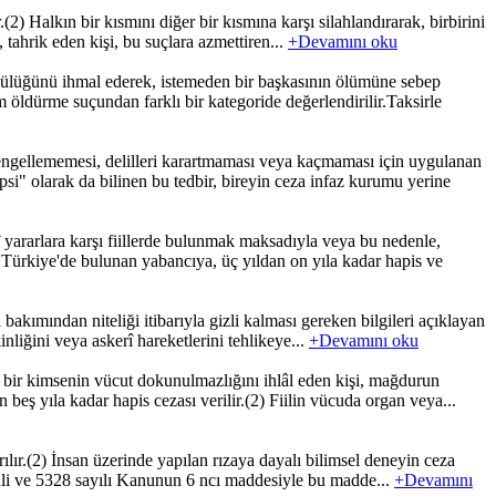
(2) Halkın bir kısmını diğer bir kısmına karşı silahlandırarak, birbirini
 tahrik eden kişi, bu suçlara azmettiren...
+Devamını oku
ülüğünü ihmal ederek, istemeden bir başkasının ölümüne sebep
öldürme suçundan farklı bir kategoride değerlendirilir.Taksirle
ngellememesi, delilleri karartmaması veya kaçmaması için uygulanan
i" olarak da bilinen bu tedbir, bireyin ceza infaz kurumu yerine
 yararlara karşı fiillerde bulunmak maksadıyla veya bu nedenle,
 Türkiye'de bulunan yabancıya, üç yıldan on yıla kadar hapis ve
bakımından niteliği itibarıyla gizli kalması gereken bilgileri açıklayan
nliğini veya askerî hareketlerini tehlikeye...
+Devamını oku
bir kimsenin vücut dokunulmazlığını ihlâl eden kişi, mağdurun
n beş yıla kadar hapis cezası verilir.(2) Fiilin vücuda organ veya...
lır.(2) İnsan üzerinde yapılan rızaya dayalı bilimsel deneyin ceza
ihli ve 5328 sayılı Kanunun 6 ncı maddesiyle bu madde...
+Devamını