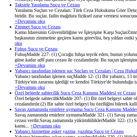
Taksirle Yaralama Suçu ve Cezası
Yaralama Suçları ve Cezaları: Türk Ceza Hukukuna Göre Detay
biridir. Bu suçlar, failin mağdura fiziksel zarar vermesi sonucun
+Devamını oku
Zimmet Suçu ve Cezası
Kamu İdaresinin Güvenilirliğine ve İşleyişine Karşı SuçlarZi
başkasının zimmetine geçiren kamu görevlisi, beş yıldan oniki yı
oku
Fuhuş Suçu ve Cezası
FuhuşMadde 227- (1) Çocuğu fuhşa teşvik eden, bunun yolunu kol
güne kadar adlî para cezası ile cezalandırılır. Bu suçun işlenişi
+Devamını oku
Yabancı tarafından işlenen suç Suçları ve Cezaları | Ceza Huk
Yabancı tarafından işlenen suçMadde 12- (1) Bir yabancı, 13 ünc
Türkiye'nin zararına işlediği ve kendisi Türkiye'de bulunduğu ta
+Devamını oku
Özel belgede sahtecilik Suçu Ceza Kanunu Maddesi ve Cezası
Özel belgede sahtecilikMadde 207- (1) Bir özel belgeyi sahte ola
cezalandırılır.(2) Bir sahte özel belgeyi bu özelliğini bilerek
Savaş zamanında emirlere uymama Suçu Ceza Kanunu Maddes
Savaş zamanında emirlere uymamaMadde 321- (1) Savaş zamanında
cezası verilir.Savaş zamanında yükümlülüklerMadde 322- (1) Sa
kamu...
+Devamını oku
Yabancı hizmetine asker yazma, yazılma Suçu ve Cezası
Yabancı hizmetine asker yazma, yazılmaMadde 320- (1) Hükûmet