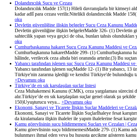
Dolandırıcılık Suçu ve Cezası
Dolandırıcılık Madde 157(1) Hileli davranışlarla bir kimseyi ald
kadar adlî para cezası verilir.Nitelikli dolandırıcılık Madde 15
oku
Devletin güvenliğine ilişkin belgeler Suçu Ceza Kanunu Madde
Devletin güvenliğine ilişkin belgelerMadde 326- (1) Devletin g
sahtecilik yapan veya geçici de olsa, bunları tahsis olundukları 
oku
Cumhurbaşkanına hakaret Suçu Ceza Kanunu Maddesi ve Cez
Cumhurbaşkanına hakaretMadde 299- (1) Cumhurbaşkanına hakaret 
hâlinde, verilecek ceza altıda biri oranında artırılır.(3) Bu suç
Yabancı tarafından işlenen suç Suçu Ceza Kanunu Maddesi ve
Yabancı tarafından işlenen suçMadde 12- (1) Bir yabancı, 13 ünc
Türkiye'nin zararına işlediği ve kendisi Türkiye'de bulunduğu ta
+Devamını oku
Türkiye’de en sık karşılaşılan suçlar listesi
Ceza Muhakemesi Kanunu (CMK), ceza yargılaması sürecini d
alır.Türkiye’de en sık karşılaşılan suçlar genel olarak şu şe
150)Uyuşturucu veya...
+Devamını oku
Ekonomi, Sanayi ve Ticarete İlişkin Suçlar Maddeleri ve Cez
Ekonomi, Sanayi ve Ticarete İlişkin Suçlarİhaleye fesat karış
da kiralamalara ilişkin ihaleler ile yapım ihalelerine fesat karıştı
Kamu görevlisinin suçu bildirmemesi Suçları ve Cezaları | Ce
Kamu görevlisinin suçu bildirmemesiMadde 279- (1) Kamu adına 
bulunmayı ihmal eden veya bu hususta gecikme gösteren kamu görev