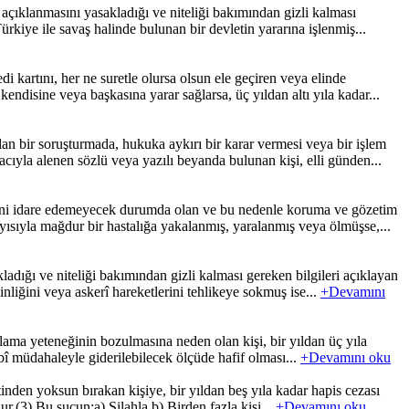
çıklanmasını yasakladığı ve niteliği bakımından gizli kalması
ürkiye ile savaş halinde bulunan bir devletin yararına işlenmiş...
kartını, her ne suretle olursa olsun ele geçiren veya elinde
endisine veya başkasına yarar sağlarsa, üç yıldan altı yıla kadar...
 bir soruşturmada, hukuka aykırı bir karar vermesi veya bir işlem
acıyla alenen sözlü veya yazılı beyanda bulunan kişi, elli günden...
ini idare edemeyecek durumda olan ve bu nedenle koruma ve gözetim
layısıyla mağdur bir hastalığa yakalanmış, yaralanmış veya ölmüşse,...
dığı ve niteliği bakımından gizli kalması gereken bilgileri açıklayan
inliğini veya askerî hareketlerini tehlikeye sokmuş ise...
+Devamını
ma yeteneğinin bozulmasına neden olan kişi, bir yıldan üç yıla
ıbbî müdahaleyle giderilebilecek ölçüde hafif olması...
+Devamını oku
den yoksun bırakan kişiye, bir yıldan beş yıla kadar hapis cezası
nur.(3) Bu suçun;a) Silahla,b) Birden fazla kişi...
+Devamını oku