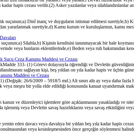
kadar hapis cezası verilir.(2) Asker yazılanlar veya silahlandırılanlar a
k suçunun;a) Dinî inanç ve duyguların istismar edilmesi suretiyle,b) K
dan yararlanmak suretiyle,d) Kamu kurum ve kuruluşlarının, kamu meslek k
Davaları
unun;a) Silahla,b) Kişinin kendisini tanınmayacak bir hale koyması sure
yerinde veya bunların eklentilerinde,e) Beden veya ruh bakımından ke
izlik Suçu Ceza Kanunu Maddesi ve Cezası
ikMadde 333- (1) Görevi dolayısıyla öğrendiği ve Devletin güvenliğinin g
anılmasını sağlayan kişi, beş yıldan on yıla kadar hapis ve üçbin güne ka
 Kanunu Maddesi ve Cezası
(Değişik: 26/6/2009 – 5918/5 md.) Alt sınırı altı ay veya daha fazla ha
veya meşru bir yolla elde edildiği konusunda kanaat uyandırmak maksadıyl
 kanun ve düzenleyici işlemlere göre açıklanmasını yasakladığı ve nitel
da işlenmiş veya Devletin savaş hazırlıklarını veya savaş etkinliğini veya
emin eden davacı veya davalıya bir yıldan beş yıla kadar hapis cezas
lmasından veya kesinleşmesinden önce gerçeğin söylenmesi halinde, ve