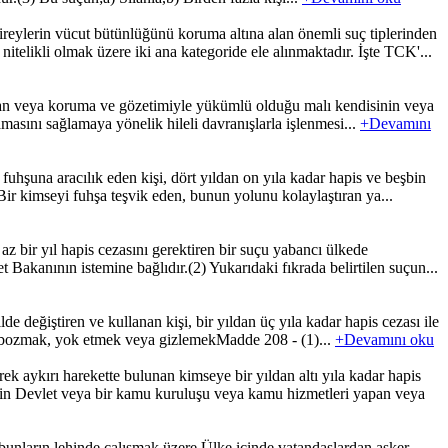
ylerin vücut bütünlüğünü koruma altına alan önemli suç tiplerinden
nitelikli olmak üzere iki ana kategoride ele alınmaktadır. İşte TCK'...
olan veya koruma ve gözetimiyle yükümlü olduğu malı kendisinin veya
masını sağlamaya yönelik hileli davranışlarla işlenmesi...
+Devamını
hşuna aracılık eden kişi, dört yıldan on yıla kadar hapis ve beşbin
) Bir kimseyi fuhşa teşvik eden, bunun yolunu kolaylaştıran ya...
z bir yıl hapis cezasını gerektiren bir suçu yabancı ülkede
 Bakanının istemine bağlıdır.(2) Yukarıdaki fıkrada belirtilen suçun...
 değiştiren ve kullanan kişi, bir yıldan üç yıla kadar hapis cezası ile
geyi bozmak, yok etmek veya gizlemekMadde 208 - (1)...
+Devamını oku
 aykırı harekette bulunan kimseye bir yıldan altı yıla kadar hapis
için Devlet veya bir kamu kuruluşu veya kamu hizmetleri yapan veya
unların lehinde çalışmak üzere Ülke içinde vatandaşlardan asker