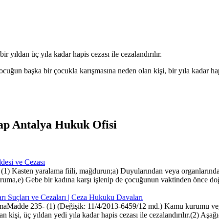
ir yıldan üç yıla kadar hapis cezası ile cezalandırılır.
ğun başka bir çocukla karışmasına neden olan kişi, bir yıla kadar hapis
ap Antalya Hukuk Ofisi
desi ve Cezası
1) Kasten yaralama fiili, mağdurun;a) Duyularından veya organlarından
 duruma,e) Gebe bir kadına karşı işlenip de çocuğunun vaktinden önc
arı Suçları ve Cezaları | Ceza Hukuku Davaları
tırmaMadde 235- (1) (Değişik: 11/4/2013-6459/12 md.) Kamu kurumu veya
ran kişi, üç yıldan yedi yıla kadar hapis cezası ile cezalandırılır.(2) Aşağıd