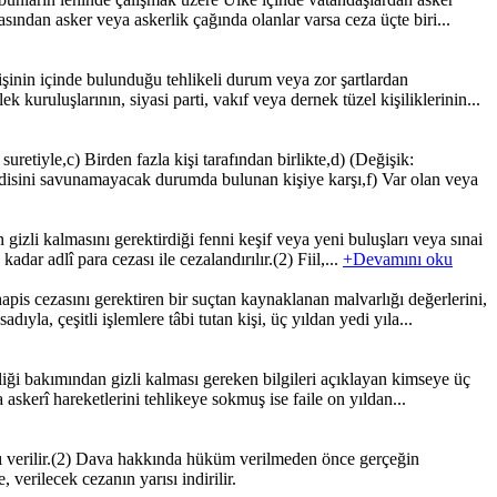
rasından asker veya askerlik çağında olanlar varsa ceza üçte biri...
işinin içinde bulunduğu tehlikeli durum veya zor şartlardan
uruluşlarının, siyasi parti, vakıf veya dernek tüzel kişiliklerinin...
tiyle,c) Birden fazla kişi tarafından birlikte,d) (Değişik:
ndisini savunamayacak durumda bulunan kişiye karşı,f) Var olan veya
izli kalmasını gerektirdiği fenni keşif veya yeni buluşları veya sınai
dar adlî para cezası ile cezalandırılır.(2) Fiil,...
+Devamını oku
pis cezasını gerektiren bir suçtan kaynaklanan malvarlığı değerlerini,
a, çeşitli işlemlere tâbi tutan kişi, üç yıldan yedi yıla...
iği bakımından gizli kalması gereken bilgileri açıklayan kimseye üç
 askerî hareketlerini tehlikeye sokmuş ise faile on yıldan...
ı verilir.(2) Dava hakkında hüküm verilmeden önce gerçeğin
rilecek cezanın yarısı indirilir.