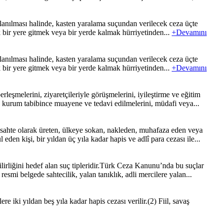
anılması halinde, kasten yaralama suçundan verilecek ceza üçte
bir yere gitmek veya bir yerde kalmak hürriyetinden...
+Devamını
anılması halinde, kasten yaralama suçundan verilecek ceza üçte
bir yere gitmek veya bir yerde kalmak hürriyetinden...
+Devamını
şmelerini, ziyaretçileriyle görüşmelerini, iyileştirme ve eğitim
ı, kurum tabibince muayene ve tedavi edilmelerini, müdafi veya...
ahte olarak üreten, ülkeye sokan, nakleden, muhafaza eden veya
eden kişi, bir yıldan üç yıla kadar hapis ve adlî para cezası ile...
irliğini hedef alan suç tipleridir.Türk Ceza Kanunu’nda bu suçlar
esmi belgede sahtecilik, yalan tanıklık, adli mercilere yalan...
e iki yıldan beş yıla kadar hapis cezası verilir.(2) Fiil, savaş