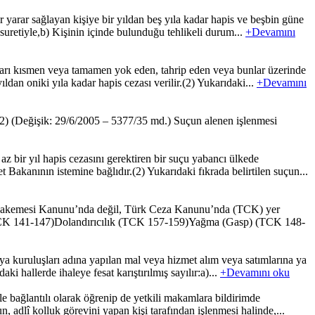
r yarar sağlayan kişiye bir yıldan beş yıla kadar hapis ve beşbin güne
 suretiyle,b) Kişinin içinde bulunduğu tehlikeli durum...
+Devamını
kaları kısmen veya tamamen yok eden, tahrip eden veya bunlar üzerinde
ldan oniki yıla kadar hapis cezası verilir.(2) Yukarıdaki...
+Devamını
.(2) (Değişik: 29/6/2005 – 5377/35 md.) Suçun alenen işlenmesi
z bir yıl hapis cezasını gerektiren bir suçu yabancı ülkede
 Bakanının istemine bağlıdır.(2) Yukarıdaki fıkrada belirtilen suçun...
uhakemesi Kanunu’nda değil, Türk Ceza Kanunu’nda (TCK) yer
lık (TCK 141-147)Dolandırıcılık (TCK 157-159)Yağma (Gasp) (TCK 148-
 kuruluşları adına yapılan mal veya hizmet alım veya satımlarına ya
aki hallerde ihaleye fesat karıştırılmış sayılır:a)...
+Devamını oku
 bağlantılı olarak öğrenip de yetkili makamlara bildirimde
, adlî kolluk görevini yapan kişi tarafından işlenmesi halinde,...