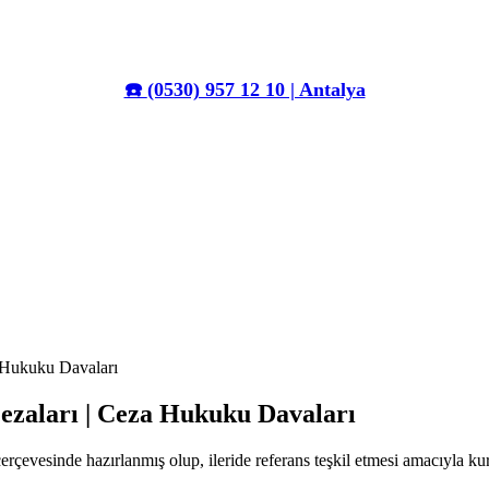
☎️
(0530) 957 12 10 | Antalya
a Hukuku Davaları
Cezaları | Ceza Hukuku Davaları
erçevesinde hazırlanmış olup, ileride referans teşkil etmesi amacıyla k