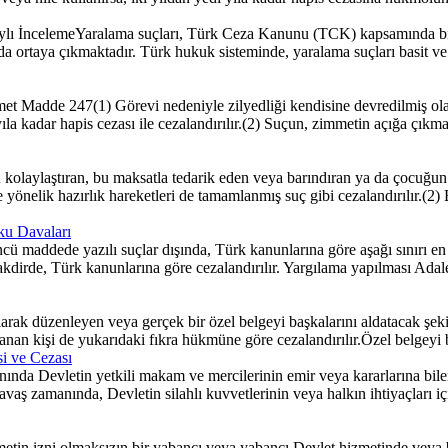
lı İncelemeYaralama suçları, Türk Ceza Kanunu (TCK) kapsamında bire
da ortaya çıkmaktadır. Türk hukuk sisteminde, yaralama suçları basit ve 
mmet Madde 247(1) Görevi nedeniyle zilyedliği kendisine devredilmiş 
la kadar hapis cezası ile cezalandırılır.(2) Suçun, zimmetin açığa çıkma
aylaştıran, bu maksatla tedarik eden veya barındıran ya da çocuğun fu
ne yönelik hazırlık hareketleri de tamamlanmış suç gibi cezalandırılır.(2
uku Davaları
ü maddede yazılı suçlar dışında, Türk kanunlarına göre aşağı sınırı en a
kdirde, Türk kanunlarına göre cezalandırılır. Yargılama yapılması Adalet
rak düzenleyen veya gerçek bir özel belgeyi başkalarını aldatacak şekilde
 kullanan kişi de yukarıdaki fıkra hükmüne göre cezalandırılır.Özel bel
i ve Cezası
 Devletin yetkili makam ve mercilerinin emir veya kararlarına bilerek
vaş zamanında, Devletin silahlı kuvvetlerinin veya halkın ihtiyaçları 
in izni olmaksızın bir yabancı veya yabancı Devlet hizmetinde veya b