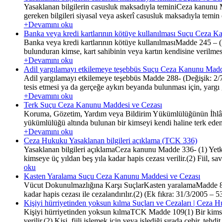
Yasaklanan bilgilerin casusluk maksadıyla teminiCeza kanunu Ma
gereken bilgileri siyasal veya askerî casusluk maksadıyla temin e
+Devamını oku
Banka veya kredi kartlarının kötüye kullanılması Suçu Ceza 
Banka veya kredi kartlarının kötüye kullanılmasıMadde 245 – (De
bulunduran kimse, kart sahibinin veya kartın kendisine verilmesi
+Devamını oku
Adil yargılamayı etkilemeye teşebbüs Suçu Ceza Kanunu Madd
Adil yargılamayı etkilemeye teşebbüs Madde 288- (Değişik: 2/7
tesis etmesi ya da gerçeğe aykırı beyanda bulunması için, yargı 
+Devamını oku
Terk Suçu Ceza Kanunu Maddesi ve Cezası
Koruma, Gözetim, Yardım veya Bildirim Yükümlülüğünün İhlâli
yükümlülüğü altında bulunan bir kimseyi kendi haline terk eden k
+Devamını oku
Ceza Hukuku Yasaklanan bilgileri açıklama (TCK 336)
Yasaklanan bilgileri açıklamaCeza kanunu Madde 336- (1) Yetkil
kimseye üç yıldan beş yıla kadar hapis cezası verilir.(2) Fiil, s
oku
Kasten Yaralama Suçu Ceza Kanunu Maddesi ve Cezası
Vücut Dokunulmazlığına Karşı SuçlarKasten yaralamaMadde 86- (
kadar hapis cezası ile cezalandırılır.(2) (Ek fıkra: 31/3/2005 – 
Kişiyi hürriyetinden yoksun kılma Suçları ve Cezaları | Ceza 
Kişiyi hürriyetinden yoksun kılmaTCK Madde 109(1) Bir kimseyi 
verilir.(2) Kişi, fiili işlemek için veya işlediği sırada cebir, te