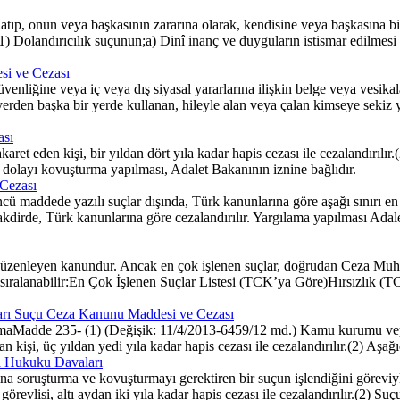
atıp, onun veya başkasının zararına olarak, kendisine veya başkasına bi
8(1) Dolandırıcılık suçunun;a) Dinî inanç ve duyguların istismar edilmesi
si ve Cezası
üvenliğine veya iç veya dış siyasal yararlarına ilişkin belge veya vesi
yerden başka bir yerde kullanan, hileyle alan veya çalan kimseye sekiz yı
ası
eden kişi, bir yıldan dört yıla kadar hapis cezası ile cezalandırılır
tan dolayı kovuşturma yapılması, Adalet Bakanının iznine bağlıdır.
 Cezası
ü maddede yazılı suçlar dışında, Türk kanunlarına göre aşağı sınırı en a
kdirde, Türk kanunlarına göre cezalandırılır. Yargılama yapılması Adalet
üzenleyen kanundur. Ancak en çok işlenen suçlar, doğrudan Ceza M
kilde sıralanabilir:En Çok İşlenen Suçlar Listesi (TCK’ya Göre)Hırsız
aları Suçu Ceza Kanunu Maddesi ve Cezası
tırmaMadde 235- (1) (Değişik: 11/4/2013-6459/12 md.) Kamu kurumu veya
ran kişi, üç yıldan yedi yıla kadar hapis cezası ile cezalandırılır.(2) Aşağıd
za Hukuku Davaları
soruşturma ve kovuşturmayı gerektiren bir suçun işlendiğini göreviyle
lisi, altı aydan iki yıla kadar hapis cezası ile cezalandırılır.(2) Suçun