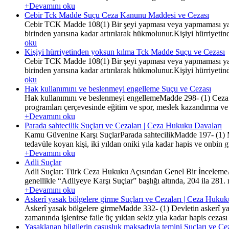
+Devamını oku
Cebir Tck Madde Suçu Ceza Kanunu Maddesi ve Cezası
Cebir TCK Madde 108(1) Bir şeyi yapması veya yapmaması ya da 
birinden yarısına kadar artırılarak hükmolunur.Kişiyi hürriye
oku
Kişiyi hürriyetinden yoksun kılma Tck Madde Suçu ve Cezası
Cebir TCK Madde 108(1) Bir şeyi yapması veya yapmaması ya da 
birinden yarısına kadar artırılarak hükmolunur.Kişiyi hürriye
oku
Hak kullanımını ve beslenmeyi engelleme Suçu ve Cezası
Hak kullanımını ve beslenmeyi engellemeMadde 298- (1) Ceza inf
programları çerçevesinde eğitim ve spor, meslek kazandırma ve iş
+Devamını oku
Parada sahtecilik Suçları ve Cezaları | Ceza Hukuku Davaları
Kamu Güvenine Karşı SuçlarParada sahtecilikMadde 197- (1) Me
tedavüle koyan kişi, iki yıldan oniki yıla kadar hapis ve onbin gü
+Devamını oku
Adli Suçlar
Adli Suçlar: Türk Ceza Hukuku Açısından Genel Bir İncelemeAdli
genellikle “Adliyeye Karşı Suçlar” başlığı altında, 204 ila 281. 
+Devamını oku
Askerî yasak bölgelere girme Suçları ve Cezaları | Ceza Hukuk
Askerî yasak bölgelere girmeMadde 332- (1) Devletin askerî yararı
zamanında işlenirse faile üç yıldan sekiz yıla kadar hapis cezası v
Yasaklanan bilgilerin casusluk maksadıyla temini Suçları ve C