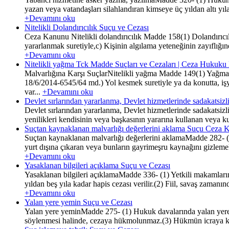
yazan veya vatandaşları silahlandıran kimseye üç yıldan altı yıla 
+Devamını oku
Nitelikli Dolandırıcılık Suçu ve Cezası
Ceza Kanunu Nitelikli dolandırıcılık Madde 158(1) Dolandırıcılı
yararlanmak suretiyle,c) Kişinin algılama yeteneğinin zayıflığın
+Devamını oku
Nitelikli yağma Tck Madde Suçları ve Cezaları | Ceza Hukuku 
Malvarlığına Karşı SuçlarNitelikli yağma Madde 149(1) Yağma suç
18/6/2014-6545/64 md.) Yol kesmek suretiyle ya da konutta, iş
var...
+Devamını oku
Devlet sırlarından yararlanma, Devlet hizmetlerinde sadakats
Devlet sırlarından yararlanma, Devlet hizmetlerinde sadakatsizl
yenilikleri kendisinin veya başkasının yararına kullanan veya kull
Suçtan kaynaklanan malvarlığı değerlerini aklama Suçu Ceza
Suçtan kaynaklanan malvarlığı değerlerini aklamaMadde 282- (1) 
yurt dışına çıkaran veya bunların gayrimeşru kaynağını gizlemek 
+Devamını oku
Yasaklanan bilgileri açıklama Suçu ve Cezası
Yasaklanan bilgileri açıklamaMadde 336- (1) Yetkili makamların
yıldan beş yıla kadar hapis cezası verilir.(2) Fiil, savaş zamanın
+Devamını oku
Yalan yere yemin Suçu ve Cezası
Yalan yere yeminMadde 275- (1) Hukuk davalarında yalan yere y
söylenmesi halinde, cezaya hükmolunmaz.(3) Hükmün icraya konu