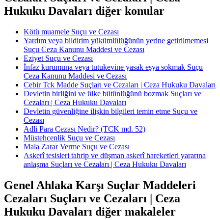
Hukuku Davaları diğer konular
Kötü muamele Suçu ve Cezası
Yardım veya bildirim yükümlülüğünün yerine getirilmemesi
Suçu Ceza Kanunu Maddesi ve Cezası
Eziyet Suçu ve Cezası
İnfaz kurumuna veya tutukevine yasak eşya sokmak Suçu
Ceza Kanunu Maddesi ve Cezası
Cebir Tck Madde Suçları ve Cezaları | Ceza Hukuku Davaları
Devletin birliğini ve ülke bütünlüğünü bozmak Suçları ve
Cezaları | Ceza Hukuku Davaları
Devletin güvenliğine ilişkin bilgileri temin etme Suçu ve
Cezası
Adli Para Cezası Nedir? (TCK md. 52)
Müstehcenlik Suçu ve Cezası
Mala Zarar Verme Suçu ve Cezası
Askerî tesisleri tahrip ve düşman askerî hareketleri yararına
anlaşma Suçları ve Cezaları | Ceza Hukuku Davaları
Genel Ahlaka Karşı Suçlar Maddeleri
Cezaları Suçları ve Cezaları | Ceza
Hukuku Davaları diğer makaleler