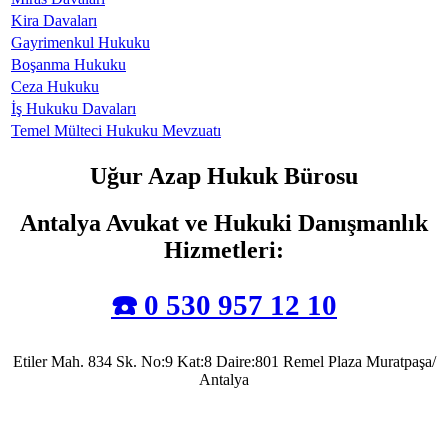
Kira Davaları
Gayrimenkul Hukuku
Boşanma Hukuku
Ceza Hukuku
İş Hukuku Davaları
Temel Mülteci Hukuku Mevzuatı
Uğur Azap Hukuk Bürosu
Antalya Avukat ve Hukuki Danışmanlık
Hizmetleri
:
☎️ 0 530 957 12 10
Etiler Mah. 834 Sk. No:9 Kat:8 Daire:801 Remel Plaza Muratpaşa/
Antalya
Antalya Barosu’na kayıtlı olarak mesleki faaliyetlerini sürdürmekte olup, 2022 yılında