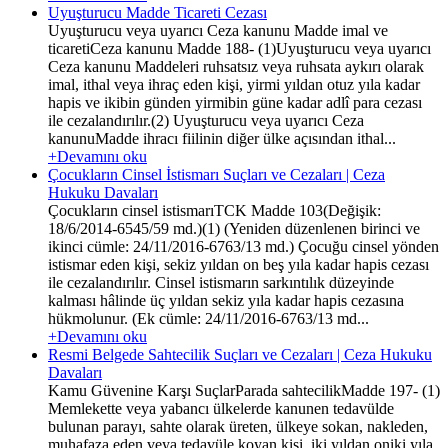
Uyuşturucu Madde Ticareti Cezası
Uyuşturucu veya uyarıcı Ceza kanunu Madde imal ve
ticaretiCeza kanunu Madde 188- (1)Uyuşturucu veya uyarıcı
Ceza kanunu Maddeleri ruhsatsız veya ruhsata aykırı olarak
imal, ithal veya ihraç eden kişi, yirmi yıldan otuz yıla kadar
hapis ve ikibin günden yirmibin güne kadar adlî para cezası
ile cezalandırılır.(2) Uyuşturucu veya uyarıcı Ceza
kanunuMadde ihracı fiilinin diğer ülke açısından ithal...
+Devamını oku
Çocukların Cinsel İstismarı Suçları ve Cezaları | Ceza
Hukuku Davaları
Çocukların cinsel istismarıTCK Madde 103(Değişik:
18/6/2014-6545/59 md.)(1) (Yeniden düzenlenen birinci ve
ikinci cümle: 24/11/2016-6763/13 md.) Çocuğu cinsel yönden
istismar eden kişi, sekiz yıldan on beş yıla kadar hapis cezası
ile cezalandırılır. Cinsel istismarın sarkıntılık düzeyinde
kalması hâlinde üç yıldan sekiz yıla kadar hapis cezasına
hükmolunur. (Ek cümle: 24/11/2016-6763/13 md...
+Devamını oku
Resmi Belgede Sahtecilik Suçları ve Cezaları | Ceza Hukuku
Davaları
Kamu Güvenine Karşı SuçlarParada sahtecilikMadde 197- (1)
Memlekette veya yabancı ülkelerde kanunen tedavülde
bulunan parayı, sahte olarak üreten, ülkeye sokan, nakleden,
muhafaza eden veya tedavüle koyan kişi, iki yıldan oniki yıla