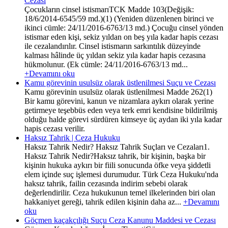
Cezası
Çocukların cinsel istismarıTCK Madde 103(Değişik:
18/6/2014-6545/59 md.)(1) (Yeniden düzenlenen birinci ve
ikinci cümle: 24/11/2016-6763/13 md.) Çocuğu cinsel yönden
istismar eden kişi, sekiz yıldan on beş yıla kadar hapis cezası
ile cezalandırılır. Cinsel istismarın sarkıntılık düzeyinde
kalması hâlinde üç yıldan sekiz yıla kadar hapis cezasına
hükmolunur. (Ek cümle: 24/11/2016-6763/13 md...
+Devamını oku
Kamu görevinin usulsüz olarak üstlenilmesi Suçu ve Cezası
Kamu görevinin usulsüz olarak üstlenilmesi Madde 262(1)
Bir kamu görevini, kanun ve nizamlara aykırı olarak yerine
getirmeye teşebbüs eden veya terk emri kendisine bildirilmiş
olduğu halde görevi sürdüren kimseye üç aydan iki yıla kadar
hapis cezası verilir.
Haksız Tahrik | Ceza Hukuku
Haksız Tahrik Nedir? Haksız Tahrik Suçları ve Cezaları1.
Haksız Tahrik Nedir?Haksız tahrik, bir kişinin, başka bir
kişinin hukuka aykırı bir fiili sonucunda öfke veya şiddetli
elem içinde suç işlemesi durumudur. Türk Ceza Hukuku'nda
haksız tahrik, failin cezasında indirim sebebi olarak
değerlendirilir. Ceza hukukunun temel ilkelerinden biri olan
hakkaniyet gereği, tahrik edilen kişinin daha az...
+Devamını
oku
Göçmen kaçakçılığı Suçu Ceza Kanunu Maddesi ve Cezası