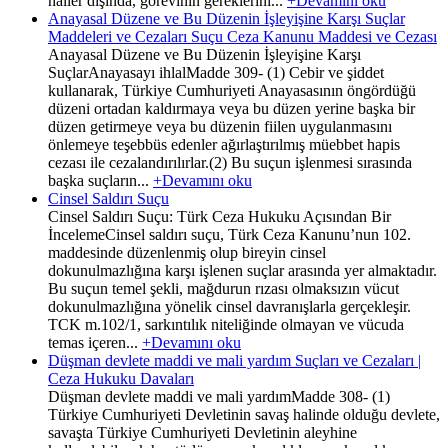
haller dışında, görevinin gereklerini...
+Devamını oku
Anayasal Düzene ve Bu Düzenin İşleyişine Karşı Suçlar
Maddeleri ve Cezaları Suçu Ceza Kanunu Maddesi ve Cezası
Anayasal Düzene ve Bu Düzenin İşleyişine Karşı
SuçlarAnayasayı ihlalMadde 309- (1) Cebir ve şiddet
kullanarak, Türkiye Cumhuriyeti Anayasasının öngördüğü
düzeni ortadan kaldırmaya veya bu düzen yerine başka bir
düzen getirmeye veya bu düzenin fiilen uygulanmasını
önlemeye teşebbüs edenler ağırlaştırılmış müebbet hapis
cezası ile cezalandırılırlar.(2) Bu suçun işlenmesi sırasında
başka suçların...
+Devamını oku
Cinsel Saldırı Suçu
Cinsel Saldırı Suçu: Türk Ceza Hukuku Açısından Bir
İncelemeCinsel saldırı suçu, Türk Ceza Kanunu’nun 102.
maddesinde düzenlenmiş olup bireyin cinsel
dokunulmazlığına karşı işlenen suçlar arasında yer almaktadır.
Bu suçun temel şekli, mağdurun rızası olmaksızın vücut
dokunulmazlığına yönelik cinsel davranışlarla gerçekleşir.
TCK m.102/1, sarkıntılık niteliğinde olmayan ve vücuda
temas içeren...
+Devamını oku
Düşman devlete maddi ve mali yardım Suçları ve Cezaları |
Ceza Hukuku Davaları
Düşman devlete maddi ve mali yardımMadde 308- (1)
Türkiye Cumhuriyeti Devletinin savaş halinde olduğu devlete,
savaşta Türkiye Cumhuriyeti Devletinin aleyhine