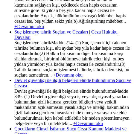
kaçmasını sağlayan kişi, çekilecek olan hapis cezasının
süresine göre iki yıldan beş yıla kadar hapis cezası ile
cezalandırılır. Ancak, hükümlünün cezası;a) Müebbet hapis
cezası ise, beş yıldan sekiz yıla,b) Ağırlaştırılmış müebbet...
+Devamını oku
Suç işlemeye tahrik Suçları ve Cezaları | Ceza Hukuku
Davaları
Suç işlemeye tahrikMadde 214- (1) Suç işlemek için alenen
tahrikte bulunan kişi, altı aydan beş yıla kadar hapis cezası ile
cezalandırılır.(2) Halkın bir kısmını diğer bir kısmına karşı
silahlandırarak, birbirini öldürmeye tahrik eden kişi, onbeş
yıldan yirmidört yıla kadar hapis cezası ile cezalandırılır.(3)
Tahrik konusu suçların işlenmesi halinde, tahrik eden kişi, bu
suçlara azmettiren...
+Devamını oku
Devlet güvenliği ile ilgili belgeleri elinde bulundurma Suçu ve
Cezası
Devlet güvenliği ile ilgili belgeleri elinde bulundurmaMadde
339- (1) Devletin güvenliği veya iç veya dış siyasal yararları
bakımından gizli kalması gereken bilgileri veya yetkili
makamların açıklanmasını yasakladığı ve niteliği bakımından
gizli kalması gereken hususları elde etmeye yarayan ve elde
bulundurulması için kabul edilebilir bir neden gösterilemeyen
belgelerle veya bu nitelikteki...
+Devamını oku
Çocukların Cinsel İstismarı Suçu Ceza Kanunu Maddesi ve