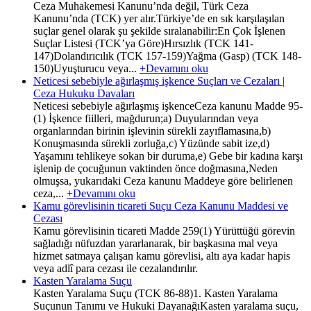
Ceza Muhakemesi Kanunu’nda değil, Türk Ceza
Kanunu’nda (TCK) yer alır.Türkiye’de en sık karşılaşılan
suçlar genel olarak şu şekilde sıralanabilir:En Çok İşlenen
Suçlar Listesi (TCK’ya Göre)Hırsızlık (TCK 141-
147)Dolandırıcılık (TCK 157-159)Yağma (Gasp) (TCK 148-
150)Uyuşturucu veya...
+Devamını oku
Neticesi sebebiyle ağırlaşmış işkence Suçları ve Cezaları |
Ceza Hukuku Davaları
Neticesi sebebiyle ağırlaşmış işkenceCeza kanunu Madde 95-
(1) İşkence fiilleri, mağdurun;a) Duyularından veya
organlarından birinin işlevinin sürekli zayıflamasına,b)
Konuşmasında sürekli zorluğa,c) Yüzünde sabit ize,d)
Yaşamını tehlikeye sokan bir duruma,e) Gebe bir kadına karşı
işlenip de çocuğunun vaktinden önce doğmasına,Neden
olmuşsa, yukarıdaki Ceza kanunu Maddeye göre belirlenen
ceza,...
+Devamını oku
Kamu görevlisinin ticareti Suçu Ceza Kanunu Maddesi ve
Cezası
Kamu görevlisinin ticareti Madde 259(1) Yürüttüğü görevin
sağladığı nüfuzdan yararlanarak, bir başkasına mal veya
hizmet satmaya çalışan kamu görevlisi, altı aya kadar hapis
veya adlî para cezası ile cezalandırılır.
Kasten Yaralama Suçu
Kasten Yaralama Suçu (TCK 86-88)1. Kasten Yaralama
Suçunun Tanımı ve Hukuki DayanağıKasten yaralama suçu,