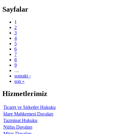
Sayfalar
1
2
3
4
5
6
7
8
9
…
sonraki ›
son »
Hizmetlerimiz
Ticaret ve Şirketler Hukuku
İdare Mahkemesi Davaları
Tazminat Hukuku
Nüfus Davaları
Miras Davaları