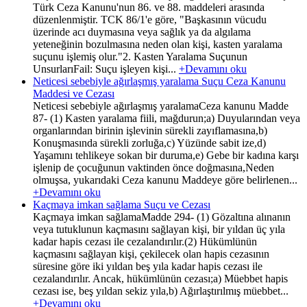
Türk Ceza Kanunu'nun 86. ve 88. maddeleri arasında
düzenlenmiştir. TCK 86/1'e göre, "Başkasının vücudu
üzerinde acı duymasına veya sağlık ya da algılama
yeteneğinin bozulmasına neden olan kişi, kasten yaralama
suçunu işlemiş olur."2. Kasten Yaralama Suçunun
UnsurlarıFail: Suçu işleyen kişi...
+Devamını oku
Neticesi sebebiyle ağırlaşmış yaralama Suçu Ceza Kanunu
Maddesi ve Cezası
Neticesi sebebiyle ağırlaşmış yaralamaCeza kanunu Madde
87- (1) Kasten yaralama fiili, mağdurun;a) Duyularından veya
organlarından birinin işlevinin sürekli zayıflamasına,b)
Konuşmasında sürekli zorluğa,c) Yüzünde sabit ize,d)
Yaşamını tehlikeye sokan bir duruma,e) Gebe bir kadına karşı
işlenip de çocuğunun vaktinden önce doğmasına,Neden
olmuşsa, yukarıdaki Ceza kanunu Maddeye göre belirlenen...
+Devamını oku
Kaçmaya imkan sağlama Suçu ve Cezası
Kaçmaya imkan sağlamaMadde 294- (1) Gözaltına alınanın
veya tutuklunun kaçmasını sağlayan kişi, bir yıldan üç yıla
kadar hapis cezası ile cezalandırılır.(2) Hükümlünün
kaçmasını sağlayan kişi, çekilecek olan hapis cezasının
süresine göre iki yıldan beş yıla kadar hapis cezası ile
cezalandırılır. Ancak, hükümlünün cezası;a) Müebbet hapis
cezası ise, beş yıldan sekiz yıla,b) Ağırlaştırılmış müebbet...
+Devamını oku