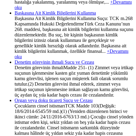
hastalığa yakalanmış, yaralanmış veya ölmüşse,...
+Devamını
oku
Başkasına Ait Kimlik Bilgilerini Kullanma
Başkasına Ait Kimlik Bilgilerini Kullanma Suçu: TCK m.268
Kapsamında Hukuki DeğerlendirmeTürk Ceza Kanunu’nun
268. maddesi, başkasına ait kimlik bilgilerini kullanma suçunu
düzenlemektedir. Bu suç, bir kişinin başkasının kimlik
bilgilerini izinsiz olarak kullanması ile gerçekleşir ve
genellikle kimlik hırsızlığı olarak adlandırılır. Başkasına ait
kimlik bilgilerini kullanmak, özellikle finansal...
+Devamını
oku
Denetim görevinin ihmali Suçu ve Cezası
Denetim görevinin ihmaliMadde 251- (1) Zimmet veya irtikap
suçunun işlenmesine kasten göz yuman denetimle yükümlü
kamu görevlisi, işlenen suçun müşterek faili olarak sorumlu
tutulur.(2) Denetim görevini ihmal ederek, zimmet veya
irtikap suçunun işlenmesine imkan sağlayan kamu görevlisi,
üç aydan üç yıla kadar hapis cezası ile cezalandırılır.
Organ veya doku ticareti Suçu ve Cezası
Çocukların cinsel istismarıTCK Madde 103(Değişik:
18/6/2014-6545/59 md.)(1) (Yeniden düzenlenen birinci ve
ikinci cümle: 24/11/2016-6763/13 md.) Çocuğu cinsel yönden
istismar eden kişi, sekiz yıldan on beş yıla kadar hapis cezası
ile cezalandırılır. Cinsel istismarın sarkıntılık düzeyinde
kalması hâlinde üç yıldan sekiz yıla kadar hapis cezasına