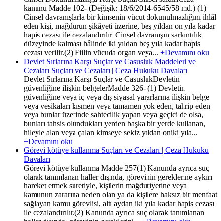
kanunu Madde 102- (Değişik: 18/6/2014-6545/58 md.) (1)
Cinsel davranışlarla bir kimsenin vücut dokunulmazlığını ihlâl
eden kişi, mağdurun şikâyeti üzerine, beş yıldan on yıla kadar
hapis cezası ile cezalandırılır. Cinsel davranışın sarkıntılık
düzeyinde kalması hâlinde iki yıldan beş yıla kadar hapis
cezası verilir.(2) Fiilin vücuda organ veya...
+Devamını oku
Devlet Sırlarına Karşı Suçlar ve Casusluk Maddeleri ve
Cezaları Suçları ve Cezaları | Ceza Hukuku Davaları
Devlet Sırlarına Karşı Suçlar ve CasuslukDevletin
güvenliğine ilişkin belgelerMadde 326- (1) Devletin
güvenliğine veya iç veya dış siyasal yararlarına ilişkin belge
veya vesikaları kısmen veya tamamen yok eden, tahrip eden
veya bunlar üzerinde sahtecilik yapan veya geçici de olsa,
bunları tahsis olundukları yerden başka bir yerde kullanan,
hileyle alan veya çalan kimseye sekiz yıldan oniki yıla...
+Devamını oku
Görevi kötüye kullanma Suçları ve Cezaları | Ceza Hukuku
Davaları
Görevi kötüye kullanma Madde 257(1) Kanunda ayrıca suç
olarak tanımlanan haller dışında, görevinin gereklerine aykırı
hareket etmek suretiyle, kişilerin mağduriyetine veya
kamunun zararına neden olan ya da kişilere haksız bir menfaat
sağlayan kamu görevlisi, altı aydan iki yıla kadar hapis cezası
ile cezalandırılır.(2) Kanunda ayrıca suç olarak tanımlanan