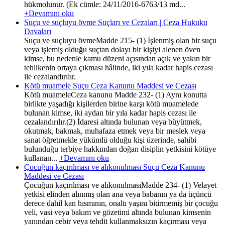
hükmolunur. (Ek cümle: 24/11/2016-6763/13 md...
+Devamını oku
Suçu ve suçluyu övme Suçları ve Cezaları | Ceza Hukuku
Davaları
Suçu ve suçluyu övmeMadde 215- (1) İşlenmiş olan bir suçu
veya işlemiş olduğu suçtan dolayı bir kişiyi alenen öven
kimse, bu nedenle kamu düzeni açısından açık ve yakın bir
tehlikenin ortaya çıkması hâlinde, iki yıla kadar hapis cezası
ile cezalandırılır.
Kötü muamele Suçu Ceza Kanunu Maddesi ve Cezası
Kötü muameleCeza kanunu Madde 232- (1) Aynı konutta
birlikte yaşadığı kişilerden birine karşı kötü muamelede
bulunan kimse, iki aydan bir yıla kadar hapis cezası ile
cezalandırılır.(2) İdaresi altında bulunan veya büyütmek,
okutmak, bakmak, muhafaza etmek veya bir meslek veya
sanat öğretmekle yükümlü olduğu kişi üzerinde, sahibi
bulunduğu terbiye hakkından doğan disiplin yetkisini kötüye
kullanan...
+Devamını oku
Çocuğun kaçırılması ve alıkonulması Suçu Ceza Kanunu
Maddesi ve Cezası
Çocuğun kaçırılması ve alıkonulmasıMadde 234- (1) Velayet
yetkisi elinden alınmış olan ana veya babanın ya da üçüncü
derece dahil kan hısmının, onaltı yaşını bitirmemiş bir çocuğu
veli, vasi veya bakım ve gözetimi altında bulunan kimsenin
yanından cebir veya tehdit kullanmaksızın kaçırması veya