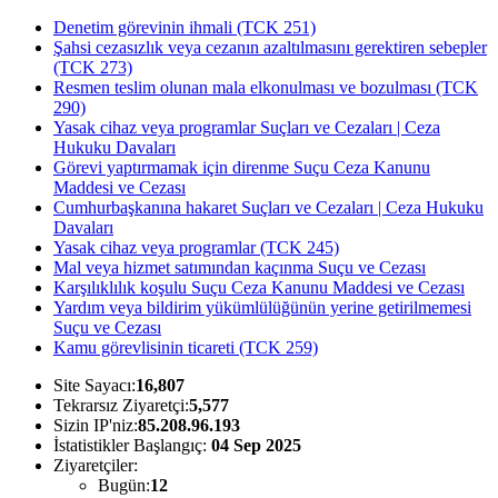
Denetim görevinin ihmali (TCK 251)
Şahsi cezasızlık veya cezanın azaltılmasını gerektiren sebepler
(TCK 273)
Resmen teslim olunan mala elkonulması ve bozulması (TCK
290)
Yasak cihaz veya programlar Suçları ve Cezaları | Ceza
Hukuku Davaları
Görevi yaptırmamak için direnme Suçu Ceza Kanunu
Maddesi ve Cezası
Cumhurbaşkanına hakaret Suçları ve Cezaları | Ceza Hukuku
Davaları
Yasak cihaz veya programlar (TCK 245)
Mal veya hizmet satımından kaçınma Suçu ve Cezası
Karşılıklılık koşulu Suçu Ceza Kanunu Maddesi ve Cezası
Yardım veya bildirim yükümlülüğünün yerine getirilmemesi
Suçu ve Cezası
Kamu görevlisinin ticareti (TCK 259)
Site Sayacı:
16,807
Tekrarsız Ziyaretçi:
5,577
Sizin IP'niz:
85.208.96.193
İstatistikler Başlangıç:
04 Sep 2025
Ziyaretçiler:
Bugün:
12