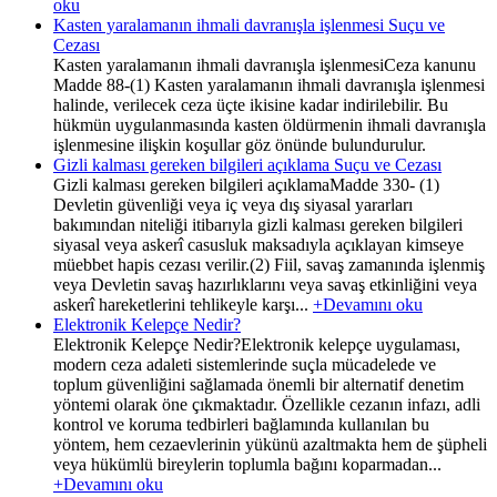
oku
Kasten yaralamanın ihmali davranışla işlenmesi Suçu ve
Cezası
Kasten yaralamanın ihmali davranışla işlenmesiCeza kanunu
Madde 88-(1) Kasten yaralamanın ihmali davranışla işlenmesi
halinde, verilecek ceza üçte ikisine kadar indirilebilir. Bu
hükmün uygulanmasında kasten öldürmenin ihmali davranışla
işlenmesine ilişkin koşullar göz önünde bulundurulur.
Gizli kalması gereken bilgileri açıklama Suçu ve Cezası
Gizli kalması gereken bilgileri açıklamaMadde 330- (1)
Devletin güvenliği veya iç veya dış siyasal yararları
bakımından niteliği itibarıyla gizli kalması gereken bilgileri
siyasal veya askerî casusluk maksadıyla açıklayan kimseye
müebbet hapis cezası verilir.(2) Fiil, savaş zamanında işlenmiş
veya Devletin savaş hazırlıklarını veya savaş etkinliğini veya
askerî hareketlerini tehlikeyle karşı...
+Devamını oku
Elektronik Kelepçe Nedir?
Elektronik Kelepçe Nedir?Elektronik kelepçe uygulaması,
modern ceza adaleti sistemlerinde suçla mücadelede ve
toplum güvenliğini sağlamada önemli bir alternatif denetim
yöntemi olarak öne çıkmaktadır. Özellikle cezanın infazı, adli
kontrol ve koruma tedbirleri bağlamında kullanılan bu
yöntem, hem cezaevlerinin yükünü azaltmakta hem de şüpheli
veya hükümlü bireylerin toplumla bağını koparmadan...
+Devamını oku