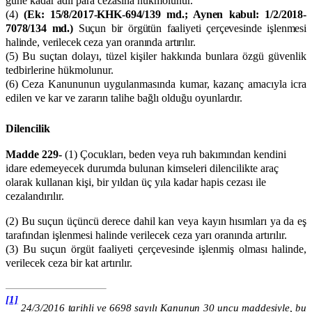
güne kadar adlî para cezasına hükmolunur.
(4)
(Ek: 15/8/2017-KHK-694/139 md.; Aynen kabul: 1/2/2018-
7078/134 md.)
Suçun bir örgütün faaliyeti çerçevesinde işlenmesi
halinde, verilecek ceza yarı oranında artırılır.
(5) Bu suçtan dolayı, tüzel kişiler hakkında bunlara özgü güvenlik
tedbirlerine hükmolunur.
(6) Ceza Kanununun uygulanmasında kumar, kazanç amacıyla icra
edilen ve kar ve zararın talihe bağlı olduğu oyunlardır.
Dilencilik
Madde 229-
(1) Çocukları, beden veya ruh bakımından kendini
idare edemeyecek durumda bulunan kimseleri dilencilikte araç
olarak kullanan kişi, bir yıldan üç yıla kadar hapis cezası ile
cezalandırılır.
(2) Bu suçun üçüncü derece dahil kan veya kayın hısımları ya da eş
tarafından işlenmesi halinde verilecek ceza yarı oranında artırılır.
(3) Bu suçun örgüt faaliyeti çerçevesinde işlenmiş olması halinde,
verilecek ceza bir kat artırılır.
[1]
24/3/2016 tarihli ve 6698 sayılı Kanunun 30 uncu maddesiyle, bu