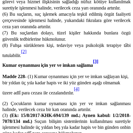
görevi veya hizmet ilişkisinin sağladığı nüfuz kötüye kullanılmak
suretiyle işlenmesi halinde, verilecek ceza yarı oranında artırılır.
(6) Bu suçların, suç işlemek amacıyla teşkil edilmiş örgüt faaliyeti
çerçevesinde işlenmesi halinde, yukarıdaki fıkralara göre verilecek
ceza yarı oranında artırılır.
(7) Bu suçlardan dolayı, tüzel kişiler hakkında bunlara özgü
güvenlik tedbirlerine hükmolunur.
(8) Fuhşa sürüklenen kişi, tedaviye veya psikolojik terapiye tâbi
[2]
tutulabilir.
[3]
Kumar oynanması için yer ve imkan sağlama
Madde 228-
(1) Kumar oynanması için yer ve imkan sağlayan kişi,
bir yıldan üç yıla kadar hapis ve iki yüz günden aşağı olmamak
[4]
üzere adlî para cezası ile cezalandırılır.
(2) Çocukların kumar oynaması için yer ve imkan sağlanması
halinde, verilecek ceza bir katı oranında artırılır.
(3)
(Ek: 15/8/2017-KHK-694/139 md.; Aynen kabul: 1/2/2018-
7078/134 md.)
Suçun bilişim sistemlerinin kullanılması suretiyle
işlenmesi halinde üç yıldan beş yıla kadar hapis ve bin günden onbin