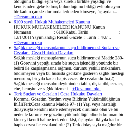
olduğunu bildiği eşini veya sürekli birlikte yaşadığı ve
kendisinden gebe kalmış bulunduğunu bildiği evli olmayan
bir kadını çaresiz durumda terk eden kimseye, üç aydan...
+Devamını oku
6100 sayılı Hukuk Muhakemeleri Kanunu
HUKUK MUHAKEMELERİ KANUNU Kanun
Numarası : 6100Kabul Tarihi :
12/1/2011Yayımlandığı Resmî Gazete : Tarih : 4/2/...
+Devamını oku
Sağlık mesleği mensuplarının suçu bildirmemesi Suçları ve
Cezaları | Ceza Hukuku Davaları
Sağlık mesleği mensuplarının suçu bildirmemesi Madde 280-
(1) Görevini yaptığı sırada bir suçun işlendiği yönünde bir
belirti ile karşılaşmasına rağmen, durumu yetkili makamlara
bildirmeyen veya bu hususta gecikme gösteren sağlık mesleği
mensubu, bir yıla kadar hapis cezası ile cezalandırılır.(2)
Sağlık mesleği mensubu deyiminden tabip, diş tabibi, eczacı,
ebe, hemşire ve sağlık hizmeti...
+Devamını oku
Terk Suçları ve Cezaları | Ceza Hukuku Davaları
Koruma, Gözetim, Yardım veya Bildirim Yükümlülüğünün
İhlâliTerkCeza kanunu Madde 97- (1) Yaşı veya hastalığı
dolayısıyla kendini idare edemeyecek durumda olan ve bu
nedenle koruma ve gözetim yükümlülüğü altında bulunan bir
kimseyi kendi haline terk eden kişi, üç aydan iki yıla kadar
hapis cezası ile cezalandırılır.(2) Terk dolayısıyla mağdur bir