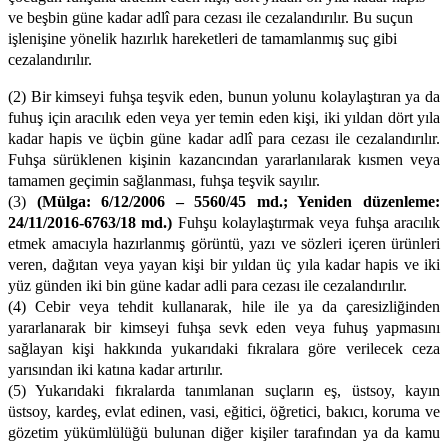
ve beşbin güne kadar adlî para cezası ile cezalandırılır. Bu suçun
işlenişine yönelik hazırlık hareketleri de tamamlanmış suç gibi
cezalandırılır.
(2) Bir kimseyi fuhşa teşvik eden, bunun yolunu kolaylaştıran ya da
fuhuş için aracılık eden veya yer temin eden kişi, iki yıldan dört yıla
kadar hapis ve üçbin güne kadar adlî para cezası ile cezalandırılır.
Fuhşa sürüklenen kişinin kazancından yararlanılarak kısmen veya
tamamen geçimin sağlanması, fuhşa teşvik sayılır.
(3)
(Mülga: 6/12/2006 – 5560/45 md.; Yeniden düzenleme:
24/11/2016-6763/18 md.)
Fuhşu kolaylaştırmak veya fuhşa aracılık
etmek amacıyla hazırlanmış görüntü, yazı ve sözleri içeren ürünleri
veren, dağıtan veya yayan kişi bir yıldan üç yıla kadar hapis ve iki
yüz günden iki bin güne kadar adli para cezası ile cezalandırılır.
(4) Cebir veya tehdit kullanarak, hile ile ya da çaresizliğinden
yararlanarak bir kimseyi fuhşa sevk eden veya fuhuş yapmasını
sağlayan kişi hakkında yukarıdaki fıkralara göre verilecek ceza
yarısından iki katına kadar artırılır.
(5) Yukarıdaki fıkralarda tanımlanan suçların eş, üstsoy, kayın
üstsoy, kardeş, evlat edinen, vasi, eğitici, öğretici, bakıcı, koruma ve
gözetim yükümlülüğü bulunan diğer kişiler tarafından ya da kamu