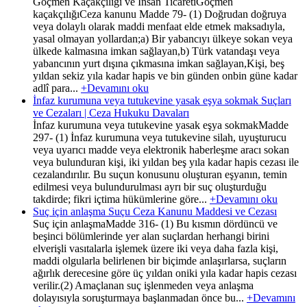
Göçmen Kaçakçılığı ve İnsan TicaretiGöçmen
kaçakçılığıCeza kanunu Madde 79- (1) Doğrudan doğruya
veya dolaylı olarak maddi menfaat elde etmek maksadıyla,
yasal olmayan yollardan;a) Bir yabancıyı ülkeye sokan veya
ülkede kalmasına imkan sağlayan,b) Türk vatandaşı veya
yabancının yurt dışına çıkmasına imkan sağlayan,Kişi, beş
yıldan sekiz yıla kadar hapis ve bin günden onbin güne kadar
adlî para...
+Devamını oku
İnfaz kurumuna veya tutukevine yasak eşya sokmak Suçları
ve Cezaları | Ceza Hukuku Davaları
İnfaz kurumuna veya tutukevine yasak eşya sokmakMadde
297- (1) İnfaz kurumuna veya tutukevine silah, uyuşturucu
veya uyarıcı madde veya elektronik haberleşme aracı sokan
veya bulunduran kişi, iki yıldan beş yıla kadar hapis cezası ile
cezalandırılır. Bu suçun konusunu oluşturan eşyanın, temin
edilmesi veya bulundurulması ayrı bir suç oluşturduğu
takdirde; fikri içtima hükümlerine göre...
+Devamını oku
Suç için anlaşma Suçu Ceza Kanunu Maddesi ve Cezası
Suç için anlaşmaMadde 316- (1) Bu kısmın dördüncü ve
beşinci bölümlerinde yer alan suçlardan herhangi birini
elverişli vasıtalarla işlemek üzere iki veya daha fazla kişi,
maddi olgularla belirlenen bir biçimde anlaşırlarsa, suçların
ağırlık derecesine göre üç yıldan oniki yıla kadar hapis cezası
verilir.(2) Amaçlanan suç işlenmeden veya anlaşma
dolayısıyla soruşturmaya başlanmadan önce bu...
+Devamını