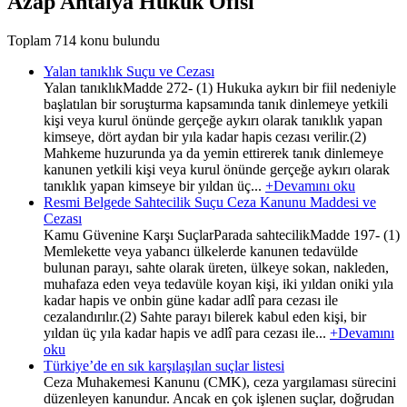
Azap Antalya Hukuk Ofisi
Toplam 714 konu bulundu
Yalan tanıklık Suçu ve Cezası
Yalan tanıklıkMadde 272- (1) Hukuka aykırı bir fiil nedeniyle
başlatılan bir soruşturma kapsamında tanık dinlemeye yetkili
kişi veya kurul önünde gerçeğe aykırı olarak tanıklık yapan
kimseye, dört aydan bir yıla kadar hapis cezası verilir.(2)
Mahkeme huzurunda ya da yemin ettirerek tanık dinlemeye
kanunen yetkili kişi veya kurul önünde gerçeğe aykırı olarak
tanıklık yapan kimseye bir yıldan üç...
+Devamını oku
Resmi Belgede Sahtecilik Suçu Ceza Kanunu Maddesi ve
Cezası
Kamu Güvenine Karşı SuçlarParada sahtecilikMadde 197- (1)
Memlekette veya yabancı ülkelerde kanunen tedavülde
bulunan parayı, sahte olarak üreten, ülkeye sokan, nakleden,
muhafaza eden veya tedavüle koyan kişi, iki yıldan oniki yıla
kadar hapis ve onbin güne kadar adlî para cezası ile
cezalandırılır.(2) Sahte parayı bilerek kabul eden kişi, bir
yıldan üç yıla kadar hapis ve adlî para cezası ile...
+Devamını
oku
Türkiye’de en sık karşılaşılan suçlar listesi
Ceza Muhakemesi Kanunu (CMK), ceza yargılaması sürecini
düzenleyen kanundur. Ancak en çok işlenen suçlar, doğrudan