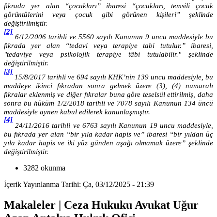
fıkrada yer alan “çocukları” ibaresi “çocukları, temsili çocuk
görüntülerini veya çocuk gibi görünen kişileri” şeklinde
değiştirilmiştir.
[2]
6/12/2006 tarihli ve 5560 sayılı Kanunun 9 uncu maddesiyle bu
fıkrada yer alan “tedavi veya terapiye tabi tutulur.” ibaresi,
"tedaviye veya psikolojik terapiye tâbi tutulabilir." şeklinde
değiştirilmiştir.
[3]
15/8/2017 tarihli ve 694 sayılı KHK’nin 139 uncu maddesiyle, bu
maddeye ikinci fıkradan sonra gelmek üzere (3), (4) numaralı
fıkralar eklenmiş ve diğer fıkralar buna göre teselsül ettirilmiş, daha
sonra bu hüküm 1/2/2018 tarihli ve 7078 sayılı Kanunun 134 üncü
maddesiyle aynen kabul edilerek kanunlaşmıştır.
[4]
24/11/2016 tarihli ve 6763 sayılı Kanunun 19 uncu maddesiyle,
bu fıkrada yer alan “bir yıla kadar hapis ve” ibaresi “bir yıldan üç
yıla kadar hapis ve iki yüz günden aşağı olmamak üzere” şeklinde
değiştirilmiştir.
3282 okunma
İçerik Yayınlanma Tarihi: Ça, 03/12/2025 - 21:39
Makaleler | Ceza Hukuku Avukat Uğur