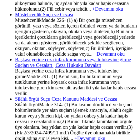
alıkoyması halinde, üç aydan bir yıla kadar hapis cezasına
hükmolunur.(2) Fiil cebir veya tehdit...
+Devamını oku
Müstehcenlik Suçu ve Cezası
MüstehcenlikMadde 226- (1) a) Bir çocuğa müstehcen
görüntü, yazı veya sözleri içeren ürünleri veren ya da bunların
içeriğini gösteren, okuyan, okutan veya dinleten,b) Bunların
içeriklerini çocukların girebileceği veya görebileceği yerlerde
ya da alenen gösteren, görülebilecek şekilde sergileyen,
okuyan, okutan, söyleyen, söyleten,c) Bu ürünleri, içeriğine
vakıf olunabilecek şekilde satışa veya...
+Devamını oku
Başkası yerine ceza infaz kurumuna veya tutukevine girme
Suçları ve Cezaları | Ceza Hukuku Davaları
Başkası yerine ceza infaz kurumuna veya tutukevine
girmeMadde 291- (1) Kendisini, bir hükümlünün veya
tutuklunun yerine koyarak ceza infaz kurumuna veya
tutukevine giren kimseye altı aydan iki yıla kadar hapis cezası
verilir.
Silâhlı örgüt Suçu Ceza Kanunu Maddesi ve Cezası
Silâhlı örgütMadde 314- (1) Bu kısmın dördüncü ve beşinci
bölümlerinde yer alan suçları işlemek amacıyla, silahlı örgüt
kuran veya yöneten kişi, on yıldan onbeş yıla kadar hapis
cezası ile cezalandırılır.(2) Birinci fıkrada tanımlanan örgüte
üye olanlara, beş yıldan on yıla kadar hapis cezası verilir.(3)
(Ek:2/3/2024-7499/11 md.) Örgüte üye olmamakla birlikte
örgüt adına suç işleyen kişi,...
+Devamını oku