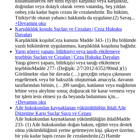
kullanılabilecek her türlü eşyayı karşılıklı veya karşılıksız,
doğrudan veya dolaylı olarak veren vatandaş, beş yıldan
onbeş yıla kadar hapis cezası ile cezalandırılır. Bu hüküm,
Türkiye'de oturan yabancı hakkında da uygulanır.(2) Savaş...
+Devamını oku
Karşılıklılık koşulu Suçları ve Cezaları | Ceza Hukuku
Davaları
Karşılıklılık koşuluCeza kanunu Madde 343- (1) Bu bölümde
yazılı hükümlerin uygulanması, karşılıklılık koşuluna bağlıdır.
Yargı görevi yapanı, bilirkişiyi veya tanığı etkilemeye
teşebbüs Suçları ve Cezaları | Ceza Hukuku Davaları
Yargı görevi yapanı, bilirkişiyi veya tanığı etkilemeye
teşebbüsMadde 277- (Değişik: 2/7/2012-6352/90md.)(1)
Görülmekte olan bir davada (…) gerçeğin ortaya çıkmasını
engellemek veya bir haksızlık oluşturmak amacıyla, davanın
taraflarından birinin, (…)99 sanığın, katılanın veya mağdurun
lehine veya aleyhine sonuç doğuracak bir karar vermesi veya
bir işlem tesis etmesi ya da beyanda bulunması için...
+Devamını oku
Aile hukukundan kaynaklanan yükümlülüğün ihlali Aile
Düzenine Karşı Suçlar Suçu ve Cezası
Aile hukukundan kaynaklanan yükümlülüğün ihlaliMadde
233- (1) Aile hukukundan doğan bakım, eğitim veya destek
olma yükümlülüğünü yerine getirmeyen kişi, şikayet üzerine,
bir yıla kadar hapis cezası ile cezalandırılır.(2) Hamile