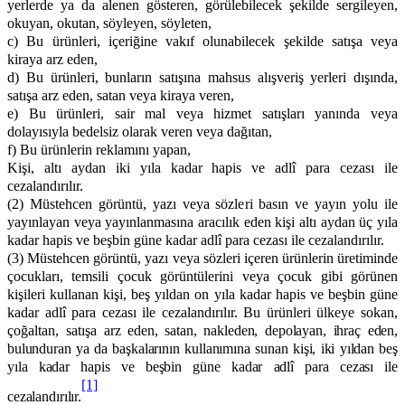
yerlerde ya da alenen gösteren, görülebilecek şekilde sergileyen,
okuyan, okutan, söyleyen, söyleten,
c) Bu ürünleri, içeriğine vakıf olunabilecek şekilde satışa veya
kiraya arz eden,
d) Bu ürünleri, bunların satışına mahsus alışveriş yerleri dışında,
satışa arz eden, satan veya kiraya veren,
e) Bu ürünleri, sair mal veya hizmet satışları yanında veya
dolayısıyla bedelsiz olarak veren veya dağıtan,
f) Bu ürünlerin reklamını yapan,
Kişi, altı aydan iki yıla kadar hapis ve adlî para cezası ile
cezalandırılır.
(2) Müstehcen görüntü, yazı veya sözleri basın ve yayın yolu ile
yayınlayan veya yayınlanmasına aracılık eden kişi altı aydan üç yıla
kadar hapis ve beşbin güne kadar adlî para cezası ile cezalandırılır.
(3) Müstehcen görüntü, yazı veya sözleri içeren ürünlerin üretiminde
çocukları, temsili çocuk görüntülerini veya çocuk gibi görünen
kişileri
kullanan kişi, beş yıldan on yıla kadar hapis ve beşbin güne
kadar adlî para cezası ile cezalandırılır. Bu ürünleri ülkeye sokan,
çoğaltan, satışa
arz eden, satan, nakleden, depolayan, ihraç eden,
bulunduran ya da başkalarının kullanımına sunan kişi, iki yıldan beş
yıla kadar hapis ve beşbin güne kadar adlî para cezası ile
[1]
cezalandırılır.