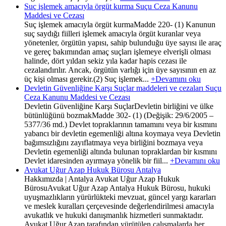
Suç işlemek amacıyla örgüt kurma Suçu Ceza Kanunu
Maddesi ve Cezası
Suç işlemek amacıyla örgüt kurmaMadde 220- (1) Kanunun
suç saydığı fiilleri işlemek amacıyla örgüt kuranlar veya
yönetenler, örgütün yapısı, sahip bulunduğu üye sayısı ile araç
ve gereç bakımından amaç suçları işlemeye elverişli olması
halinde, dört yıldan sekiz yıla kadar hapis cezası ile
cezalandırılır. Ancak, örgütün varlığı için üye sayısının en az
üç kişi olması gerekir.(2) Suç işlemek...
+Devamını oku
Devletin Güvenliğine Karşı Suçlar maddeleri ve cezaları Suçu
Ceza Kanunu Maddesi ve Cezası
Devletin Güvenliğine Karşı SuçlarDevletin birliğini ve ülke
bütünlüğünü bozmakMadde 302- (1) (Değişik: 29/6/2005 –
5377/36 md.) Devlet topraklarının tamamını veya bir kısmını
yabancı bir devletin egemenliği altına koymaya veya Devletin
bağımsızlığını zayıflatmaya veya birliğini bozmaya veya
Devletin egemenliği altında bulunan topraklardan bir kısmını
Devlet idaresinden ayırmaya yönelik bir fiil...
+Devamını oku
Avukat Uğur Azap Hukuk Bürosu Antalya
Hakkımızda | Antalya Avukat Uğur Azap Hukuk
BürosuAvukat Uğur Azap Antalya Hukuk Bürosu, hukuki
uyuşmazlıkların yürürlükteki mevzuat, güncel yargı kararları
ve meslek kuralları çerçevesinde değerlendirilmesi amacıyla
avukatlık ve hukuki danışmanlık hizmetleri sunmaktadır.
Avukat Uğur Azap tarafından yürütülen çalışmalarda her