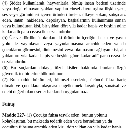
(4) Şiddet kullanılarak, hayvanlarla, ölmüş insan bedeni üzerinde
veya doğal olmayan yoldan yapılan cinsel davranışlara ilişkin yazı,
ses veya görüntüleri içeren ürünleri üreten, ülkeye sokan, satışa arz
eden, satan, nakleden, depolayan, başkalarının kullanımına sunan
veya bulunduran kişi, bir yıldan dört yıla kadar hapis ve beşbin güne
kadar adlî para cezası ile cezalandırılır.
(
5) Üç ve dördüncü fıkralardaki ürünlerin içeriğini basın ve yayın
yolu ile yayınlayan veya yayınlanmasına aracılık eden ya da
çocukların görmesini, dinlemesini veya okumasını sağlayan kişi, altı
yıldan on yıla kadar hapis ve beşbin güne kadar adlî para cezası ile
cezalandırılır.
(6) Bu suçlardan dolayı, tüzel kişiler hakkında bunlara özgü
güvenlik tedbirlerine hükmolunur.
(7) Bu madde hükümleri, bilimsel eserlerle; üçüncü fıkra hariç
olmak ve çocuklara ulaşması engellenmek koşuluyla, sanatsal ve
edebi değeri olan eserler hakkında uygulanmaz.
Fuhuş
Madde 227-
(1) Çocuğu fuhşa teşvik eden, bunun yolunu
kolaylaştıran, bu maksatla tedarik eden veya barındıran ya da
çocuğun fuhşuna aracılık eden kişi, dört yıldan on yıla kadar hapis