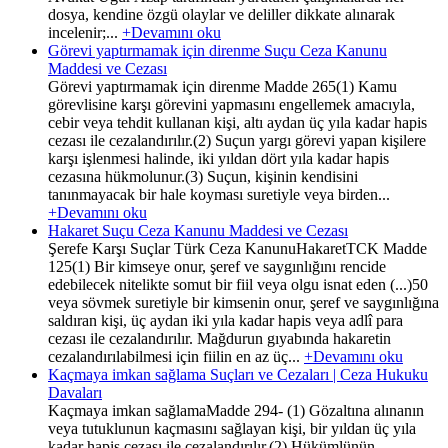
dosya, kendine özgü olaylar ve deliller dikkate alınarak
incelenir;...
+Devamını oku
Görevi yaptırmamak için direnme Suçu Ceza Kanunu
Maddesi ve Cezası
Görevi yaptırmamak için direnme Madde 265(1) Kamu
görevlisine karşı görevini yapmasını engellemek amacıyla,
cebir veya tehdit kullanan kişi, altı aydan üç yıla kadar hapis
cezası ile cezalandırılır.(2) Suçun yargı görevi yapan kişilere
karşı işlenmesi halinde, iki yıldan dört yıla kadar hapis
cezasına hükmolunur.(3) Suçun, kişinin kendisini
tanınmayacak bir hale koyması suretiyle veya birden...
+Devamını oku
Hakaret Suçu Ceza Kanunu Maddesi ve Cezası
Şerefe Karşı Suçlar Türk Ceza KanunuHakaretTCK Madde
125(1) Bir kimseye onur, şeref ve saygınlığını rencide
edebilecek nitelikte somut bir fiil veya olgu isnat eden (...)50
veya sövmek suretiyle bir kimsenin onur, şeref ve saygınlığına
saldıran kişi, üç aydan iki yıla kadar hapis veya adlî para
cezası ile cezalandırılır. Mağdurun gıyabında hakaretin
cezalandırılabilmesi için fiilin en az üç...
+Devamını oku
Kaçmaya imkan sağlama Suçları ve Cezaları | Ceza Hukuku
Davaları
Kaçmaya imkan sağlamaMadde 294- (1) Gözaltına alınanın
veya tutuklunun kaçmasını sağlayan kişi, bir yıldan üç yıla
kadar hapis cezası ile cezalandırılır.(2) Hükümlünün