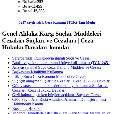
Bu hafta:
252
Bu ay:
1,455
Bu yıl:
16,808
5237 sayılı Türk Ceza Kanunu (TCK) Tam Metin
Genel Ahlaka Karşı Suçlar Maddeleri
Cezaları Suçları ve Cezaları | Ceza
Hukuku Davaları konular
Seferberlikle ilgili görevin ihmali Suçu ve Cezası
Banka veya kredi kartlarının kötüye kullanılması (TCK 245 )
Anayasayı ihlal Suçu Ceza Kanunu Maddesi ve Cezası
Başkasının Kimliğini Kullanma
İrtikap Suçu Ceza Kanunu Maddesi ve Cezası
Suç için anlaşma Suçları ve Cezaları | Ceza Hukuku Davaları
Görev sırasında din hizmetlerini kötüye kullanma Suçları ve
Cezaları | Ceza Hukuku Davaları
Gizli kalması gereken bilgileri açıklama Suçu ve Cezası
6306 Sayılı Afet Riski Altındaki Alanların Dönüştürülmesi
Hakkındaki Kanun
Boşanma Hukuku
Yabancı Devletlerle Olan İlişkilere Karşı Suçlar Maddeleri ve