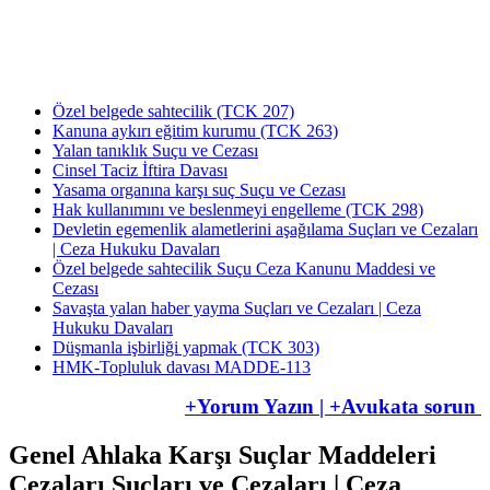
Av. Uğur Azap Hukuk Bürosunu kurarak adalete hizmet etmeye devam etmektedir.
Halen, Antalya'da Avukatlık görevini ifa ederek Kamu Hukuku alanında tezli yüksek
lisans çalışmalarını da sürdürmektedir.
Özel belgede sahtecilik (TCK 207)
Kanuna aykırı eğitim kurumu (TCK 263)
Yalan tanıklık Suçu ve Cezası
Cinsel Taciz İftira Davası
Yasama organına karşı suç Suçu ve Cezası
Hak kullanımını ve beslenmeyi engelleme (TCK 298)
Devletin egemenlik alametlerini aşağılama Suçları ve Cezaları
| Ceza Hukuku Davaları
Özel belgede sahtecilik Suçu Ceza Kanunu Maddesi ve
Cezası
Savaşta yalan haber yayma Suçları ve Cezaları | Ceza
Hukuku Davaları
Düşmanla işbirliği yapmak (TCK 303)
HMK-Topluluk davası MADDE-113
+Yorum Yazın | +Avukata sorun
Genel Ahlaka Karşı Suçlar Maddeleri
Cezaları Suçları ve Cezaları | Ceza