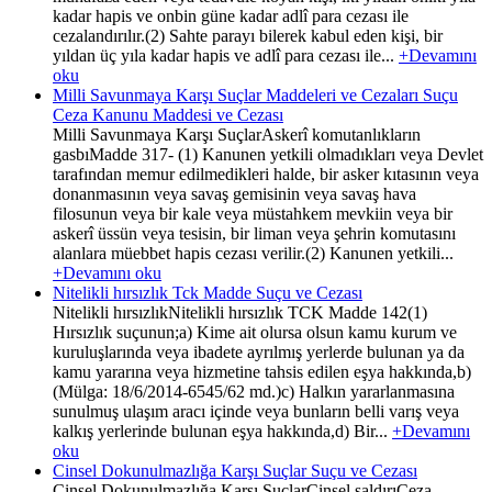
kadar hapis ve onbin güne kadar adlî para cezası ile
cezalandırılır.(2) Sahte parayı bilerek kabul eden kişi, bir
yıldan üç yıla kadar hapis ve adlî para cezası ile...
+Devamını
oku
Milli Savunmaya Karşı Suçlar Maddeleri ve Cezaları Suçu
Ceza Kanunu Maddesi ve Cezası
Milli Savunmaya Karşı SuçlarAskerî komutanlıkların
gasbıMadde 317- (1) Kanunen yetkili olmadıkları veya Devlet
tarafından memur edilmedikleri halde, bir asker kıtasının veya
donanmasının veya savaş gemisinin veya savaş hava
filosunun veya bir kale veya müstahkem mevkiin veya bir
askerî üssün veya tesisin, bir liman veya şehrin komutasını
alanlara müebbet hapis cezası verilir.(2) Kanunen yetkili...
+Devamını oku
Nitelikli hırsızlık Tck Madde Suçu ve Cezası
Nitelikli hırsızlıkNitelikli hırsızlık TCK Madde 142(1)
Hırsızlık suçunun;a) Kime ait olursa olsun kamu kurum ve
kuruluşlarında veya ibadete ayrılmış yerlerde bulunan ya da
kamu yararına veya hizmetine tahsis edilen eşya hakkında,b)
(Mülga: 18/6/2014-6545/62 md.)c) Halkın yararlanmasına
sunulmuş ulaşım aracı içinde veya bunların belli varış veya
kalkış yerlerinde bulunan eşya hakkında,d) Bir...
+Devamını
oku
Cinsel Dokunulmazlığa Karşı Suçlar Suçu ve Cezası
Cinsel Dokunulmazlığa Karşı SuçlarCinsel saldırıCeza