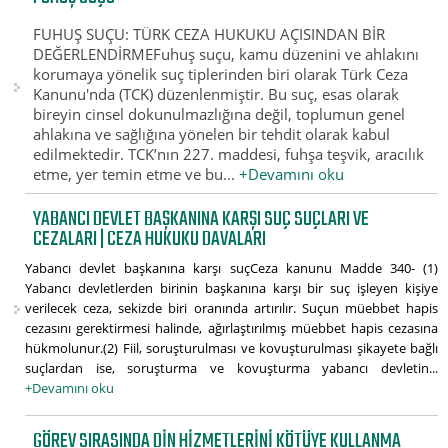
FUHUŞ SUÇU: TÜRK CEZA HUKUKU AÇISINDAN BİR
DEĞERLENDİRMEFuhuş suçu, kamu düzenini ve ahlakını
korumaya yönelik suç tiplerinden biri olarak Türk Ceza
Kanunu'nda (TCK) düzenlenmiştir. Bu suç, esas olarak
bireyin cinsel dokunulmazlığına değil, toplumun genel
ahlakına ve sağlığına yönelen bir tehdit olarak kabul
edilmektedir. TCK’nın 227. maddesi, fuhşa teşvik, aracılık
etme, yer temin etme ve bu...
+Devamını oku
YABANCI DEVLET BAŞKANINA KARŞI SUÇ SUÇLARI VE
CEZALARI | CEZA HUKUKU DAVALARI
Yabancı devlet başkanına karşı suçCeza kanunu Madde 340- (1)
Yabancı devletlerden birinin başkanına karşı bir suç işleyen kişiye
verilecek ceza, sekizde biri oranında artırılır. Suçun müebbet hapis
cezasını gerektirmesi halinde, ağırlaştırılmış müebbet hapis cezasına
hükmolunur.(2) Fiil, soruşturulması ve kovuşturulması şikayete bağlı
suçlardan ise, soruşturma ve kovuşturma yabancı devletin...
+Devamını oku
GÖREV SIRASINDA DIN HIZMETLERINI KÖTÜYE KULLANMA