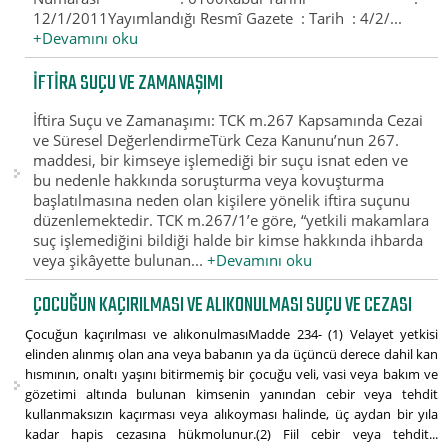
12/1/2011Yayımlandığı Resmî Gazete : Tarih : 4/2/...
+Devamını oku
İFTIRA SUÇU VE ZAMANAŞIMI
İftira Suçu ve Zamanaşımı: TCK m.267 Kapsamında Cezai
ve Süresel DeğerlendirmeTürk Ceza Kanunu’nun 267.
maddesi, bir kimseye işlemediği bir suçu isnat eden ve
bu nedenle hakkında soruşturma veya kovuşturma
başlatılmasına neden olan kişilere yönelik iftira suçunu
düzenlemektedir. TCK m.267/1’e göre, “yetkili makamlara
suç işlemediğini bildiği halde bir kimse hakkında ihbarda
veya şikâyette bulunan...
+Devamını oku
ÇOCUĞUN KAÇIRILMASI VE ALIKONULMASI SUÇU VE CEZASI
Çocuğun kaçırılması ve alıkonulmasıMadde 234- (1) Velayet yetkisi
elinden alınmış olan ana veya babanın ya da üçüncü derece dahil kan
hısmının, onaltı yaşını bitirmemiş bir çocuğu veli, vasi veya bakım ve
gözetimi altında bulunan kimsenin yanından cebir veya tehdit
kullanmaksızın kaçırması veya alıkoyması halinde, üç aydan bir yıla
kadar hapis cezasına hükmolunur.(2) Fiil cebir veya tehdit...