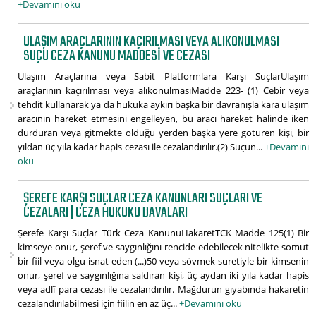
+Devamını oku
ULAŞIM ARAÇLARININ KAÇIRILMASI VEYA ALIKONULMASI
SUÇU CEZA KANUNU MADDESI VE CEZASI
Ulaşım Araçlarına veya Sabit Platformlara Karşı SuçlarUlaşım
araçlarının kaçırılması veya alıkonulmasıMadde 223- (1) Cebir veya
tehdit kullanarak ya da hukuka aykırı başka bir davranışla kara ulaşım
aracının hareket etmesini engelleyen, bu aracı hareket halinde iken
durduran veya gitmekte olduğu yerden başka yere götüren kişi, bir
yıldan üç yıla kadar hapis cezası ile cezalandırılır.(2) Suçun...
+Devamını
oku
ŞEREFE KARŞI SUÇLAR CEZA KANUNLARI SUÇLARI VE
CEZALARI | CEZA HUKUKU DAVALARI
Şerefe Karşı Suçlar Türk Ceza KanunuHakaretTCK Madde 125(1) Bir
kimseye onur, şeref ve saygınlığını rencide edebilecek nitelikte somut
bir fiil veya olgu isnat eden (...)50 veya sövmek suretiyle bir kimsenin
onur, şeref ve saygınlığına saldıran kişi, üç aydan iki yıla kadar hapis
veya adlî para cezası ile cezalandırılır. Mağdurun gıyabında hakaretin
cezalandırılabilmesi için fiilin en az üç...
+Devamını oku