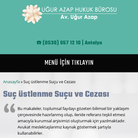
Ana içeriğe atla
☎️
(0530) 957 12 10 | Antalya
MENÜ İÇİN TIKLAYIN
Buradasınız
Anasayfa
» Suç üstlenme Suçu ve Cezası
Suç üstlenme Suçu ve Cezası
Bu makaleler, toplumsal faydayı gözeten bilimsel bir yaklaşım
çerçevesinde hazırlanmış olup, ileride referans teşkil etmesi
amacıyla kurumsal arşivimizi oluşturmak için yazılmaktadır.
Avukat meslektaşlarımız kaynak göstermek şartıyla
kullanabilirler.