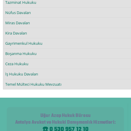
Tazminat Hukuku
Nüfus Davaları
Miras Davaları
Kira Davaları
Gayrimenkul Hukuku
Boşanma Hukuku
Ceza Hukuku
İş Hukuku Davaları
Temel Mülteci Hukuku Mevzuatı
Uğur Azap Hukuk Bürosu
Antalya Avukat ve Hukuki Danışmanlık Hizmetleri
:
☎️ 0 530 957 12 10