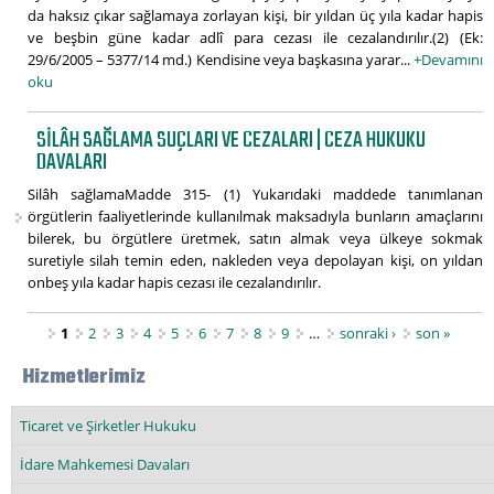
da haksız çıkar sağlamaya zorlayan kişi, bir yıldan üç yıla kadar hapis
ve beşbin güne kadar adlî para cezası ile cezalandırılır.(2) (Ek:
29/6/2005 – 5377/14 md.) Kendisine veya başkasına yarar...
+Devamını
oku
SILÂH SAĞLAMA SUÇLARI VE CEZALARI | CEZA HUKUKU
DAVALARI
Silâh sağlamaMadde 315- (1) Yukarıdaki maddede tanımlanan
örgütlerin faaliyetlerinde kullanılmak maksadıyla bunların amaçlarını
bilerek, bu örgütlere üretmek, satın almak veya ülkeye sokmak
suretiyle silah temin eden, nakleden veya depolayan kişi, on yıldan
onbeş yıla kadar hapis cezası ile cezalandırılır.
Sayfalar
1
2
3
4
5
6
7
8
9
…
sonraki ›
son »
Hizmetlerimiz
Ticaret ve Şirketler Hukuku
İdare Mahkemesi Davaları