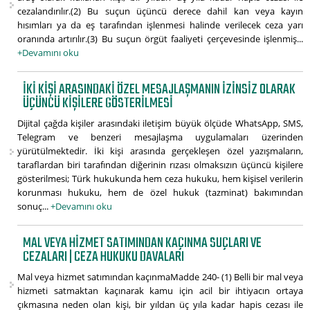
cezalandırılır.(2) Bu suçun üçüncü derece dahil kan veya kayın
hısımları ya da eş tarafından işlenmesi halinde verilecek ceza yarı
oranında artırılır.(3) Bu suçun örgüt faaliyeti çerçevesinde işlenmiş...
+Devamını oku
İKI KIŞI ARASINDAKI ÖZEL MESAJLAŞMANIN İZINSIZ OLARAK
ÜÇÜNCÜ KIŞILERE GÖSTERILMESI
Dijital çağda kişiler arasındaki iletişim büyük ölçüde WhatsApp, SMS,
Telegram ve benzeri mesajlaşma uygulamaları üzerinden
yürütülmektedir. İki kişi arasında gerçekleşen özel yazışmaların,
taraflardan biri tarafından diğerinin rızası olmaksızın üçüncü kişilere
gösterilmesi; Türk hukukunda hem ceza hukuku, hem kişisel verilerin
korunması hukuku, hem de özel hukuk (tazminat) bakımından
sonuç...
+Devamını oku
MAL VEYA HIZMET SATIMINDAN KAÇINMA SUÇLARI VE
CEZALARI | CEZA HUKUKU DAVALARI
Mal veya hizmet satımından kaçınmaMadde 240- (1) Belli bir mal veya
hizmeti satmaktan kaçınarak kamu için acil bir ihtiyacın ortaya
çıkmasına neden olan kişi, bir yıldan üç yıla kadar hapis cezası ile