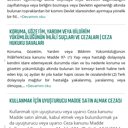
zayıflatmaya veya birliğini bozmaya veya Devletin egemenliği altında
bulunan topraklardan bir kısmını Devlet idaresinden ayırmaya yönelik
bir fiil...
+Devamını oku
KORUMA, GÖZETIM, YARDIM VEYA BILDIRIM
YÜKÜMLÜLÜĞÜNÜN İHLÂLI SUÇLARI VE CEZALARI | CEZA
HUKUKU DAVALARI
Koruma, Gözetim, Yardım veya Bildirim Yükümlülüğünün
İhlâliTerkCeza kanunu Madde 97- (1) Yaşı veya hastalığı dolayısıyla
kendini idare edemeyecek durumda olan ve bu nedenle koruma ve
gözetim yükümlülüğü altında bulunan bir kimseyi kendi haline terk
eden kişi, üç aydan iki yıla kadar hapis cezası ile cezalandırılır.(2) Terk
dolayısıyla mağdur bir hastalığa yakalanmış, yaralanmış veya
ölmüşse,...
+Devamını oku
KULLANMAK IÇIN UYUŞTURUCU MADDE SATIN ALMAK CEZASI
Kullanmak için uyuşturucu veya uyarıcı Ceza kanunu
Madde satın almak, kabul etmek veya bulundurmak ya
da uyuşturucu veya uyarıcı Ceza kanunu Madde