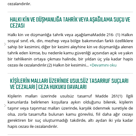
cezalandırılır.
HALKI KIN VE DÜŞMANLIĞA TAHRIK VEYA AŞAĞILAMA SUÇU VE
CEZASI
Halkı kin ve düşmanlığa tahrik veya aşağılamaMadde 216- (1) Halkın
sosyal sınıf, ırk, din, mezhep veya bölge bakımından farklı özelliklere
sahip bir kesimini, diğer bir kesimi aleyhine kin ve düşmanlığa alenen
tahrik eden kimse, bu nedenle kamu güvenliği açısından açık ve yakın
bir tehlikenin ortaya çıkması halinde, bir yıldan üç yıla kadar hapis
cezası ile cezalandırılır.(2) Halkın bir kesimini...
+Devamını oku
KIŞILERIN MALLARI ÜZERINDE USULSÜZ TASARRUF SUÇLARI
VE CEZALARI | CEZA HUKUKU DAVALARI
Kişilerin malları üzerinde usulsüz tasarruf Madde 261(1) İlgili
kanunlarda belirlenen koşullara aykırı olduğunu bilerek, kişilerin
taşınır veya taşınmaz malları üzerinde, karşılık ödenmek suretiyle de
olsa, zorla tasarrufta bulunan kamu görevlisi, fiil daha ağır cezayı
gerektiren bir suç oluşturmadığı takdirde, altı aydan iki yıla kadar
hapis cezası ile cezalandırılır.