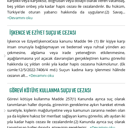
karşılıklı veya karşılıksız, doğrudan veya dolaylı olarak veren vatandaş,
beş yıldan onbeş yıla kadar hapis cezası ile cezalandırılır. Bu hüküm,
Türkiye'de oturan yabancı hakkında da uygulanır.(2) Savaş...
+Devamını oku
İŞKENCE VE EZIYET SUÇU VE CEZASI
İşkence ve EziyetİşkenceCeza kanunu Madde 94- (1) Bir kişiye karşı
insan onuruyla bağdaşmayan ve bedensel veya ruhsal yönden acı
çekmesine, algılama veya irade yeteneğinin etkilenmesine,
aşağılanmasına yol açacak davranışları gerçekleştiren kamu görevlisi
hakkında üç yıldan oniki yıla kadar hapis cezasına hükmolunur. (Ek
cümle:12/5/2022-7406/4 md.) Suçun kadına karşı işlenmesi hâlinde
cezanın alt...
+Devamını oku
GÖREVI KÖTÜYE KULLANMA SUÇU VE CEZASI
Görevi kötüye kullanma Madde 257(1) Kanunda ayrıca suç olarak
tanımlanan haller dışında, görevinin gereklerine aykırı hareket etmek
suretiyle, kişilerin mağduriyetine veya kamunun zararına neden olan
ya da kişilere haksız bir menfaat sağlayan kamu görevlisi, altı aydan iki
yıla kadar hapis cezası ile cezalandırılır.(2) Kanunda ayrıca suç olarak
tanımlanan haller dışında, görevinin gereklerini...
+Devamını oku