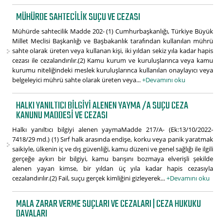
MÜHÜRDE SAHTECILIK SUÇU VE CEZASI
Mühürde sahtecilik Madde 202- (1) Cumhurbaşkanlığı, Türkiye Büyük
Millet Meclisi Başkanlığı ve Başbakanlık tarafından kullanılan mührü
sahte olarak üreten veya kullanan kişi, iki yıldan sekiz yıla kadar hapis
cezası ile cezalandırılır.(2) Kamu kurum ve kuruluşlarınca veya kamu
kurumu niteliğindeki meslek kuruluşlarınca kullanılan onaylayıcı veya
belgeleyici mührü sahte olarak üreten veya...
+Devamını oku
HALKI YANILTICI BILGIYI ALENEN YAYMA /A SUÇU CEZA
KANUNU MADDESI VE CEZASI
Halkı yanıltıcı bilgiyi alenen yaymaMadde 217/A- (Ek:13/10/2022-
7418/29 md.) (1) Sırf halk arasında endişe, korku veya panik yaratmak
saikiyle, ülkenin iç ve dış güvenliği, kamu düzeni ve genel sağlığı ile ilgili
gerçeğe aykırı bir bilgiyi, kamu barışını bozmaya elverişli şekilde
alenen yayan kimse, bir yıldan üç yıla kadar hapis cezasıyla
cezalandırılır.(2) Fail, suçu gerçek kimliğini gizleyerek...
+Devamını oku
MALA ZARAR VERME SUÇLARI VE CEZALARI | CEZA HUKUKU
DAVALARI