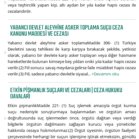
veya teşhircilik yapan kişi, altı aydan bir yıla kadar hapis cezası ile
cezalandırılır.
YABANCI DEVLET ALEYHINE ASKER TOPLAMA SUÇU CEZA
KANUNU MADDESI VE CEZASI
Yabancı devlet aleyhine asker toplamaMadde 306- (1) Türkiye
Devletini savaş tehlikesi ile karşı karşıya bırakacak şekilde, yetkisiz
olarak, yabancı bir devlete karşı asker toplayan veya diğer hasmane
hareketlerde bulunan kimseye beş yıldan oniki yıla kadar hapis cezası
verilir.(2) Fiil sonucu savaş meydana gelirse faile müebbet hapis cezası
verilir.(3) Fiil, sadece yabancı devletle siyasal...
+Devamını oku
ETKIN PIŞMANLIK SUÇLARI VE CEZALARI | CEZA HUKUKU
DAVALARI
Etkin pişmanlıkMadde 221- (1) Suç işlemek amacıyla örgüt kurma
suçu nedeniyle soruşturmaya başlanmadan ve örgütün amacı
doğrultusunda suç işlenmeden önce, örgütü dağıtan veya verdiği
bilgilerle örgütün dağılmasını sağlayan kurucu veya yöneticiler
hakkında cezaya hükmolunmaz.(2) Örgüt üyesinin, örgütün faaliyeti
çerçevesinde herhangi bir suçun işlenişine iştirak etmeksizin, gönüllü