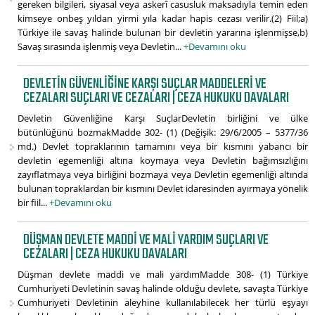
gereken bilgileri, siyasal veya askerî casusluk maksadıyla temin eden
kimseye onbeş yıldan yirmi yıla kadar hapis cezası verilir.(2) Fiil;a)
Türkiye ile savaş halinde bulunan bir devletin yararına işlenmişse,b)
Savaş sırasında işlenmiş veya Devletin...
+Devamını oku
DEVLETIN GÜVENLIĞINE KARŞI SUÇLAR MADDELERI VE
CEZALARI SUÇLARI VE CEZALARI | CEZA HUKUKU DAVALARI
Devletin Güvenliğine Karşı SuçlarDevletin birliğini ve ülke
bütünlüğünü bozmakMadde 302- (1) (Değişik: 29/6/2005 – 5377/36
md.) Devlet topraklarının tamamını veya bir kısmını yabancı bir
devletin egemenliği altına koymaya veya Devletin bağımsızlığını
zayıflatmaya veya birliğini bozmaya veya Devletin egemenliği altında
bulunan topraklardan bir kısmını Devlet idaresinden ayırmaya yönelik
bir fiil...
+Devamını oku
DÜŞMAN DEVLETE MADDI VE MALI YARDIM SUÇLARI VE
CEZALARI | CEZA HUKUKU DAVALARI
Düşman devlete maddi ve mali yardımMadde 308- (1) Türkiye
Cumhuriyeti Devletinin savaş halinde olduğu devlete, savaşta Türkiye
Cumhuriyeti Devletinin aleyhine kullanılabilecek her türlü eşyayı