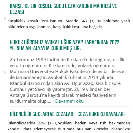
KARŞILIKLILIK KOŞULU SUÇU CEZA KANUNU MADDESI VE
CEZASI
Karşılıklılık koşuluCeza kanunu Madde 343- (1) Bu bölümde yazılı
hükümlerin uygulanması, karşılıklılık koşuluna bağlıdır.
HUKUK BÜROMUZ AVUKAT UĞUR AZAP TARAFINDAN 2022
YILINDA ANTALYA'DA KURULMUŞTUR.
25 Temmuz 1989 tarihinde Kırklareli’nde doğmuştur. İlk
ve orta öğrenimini Kırklareli’nde, yüksek öğrenimini
Marmara Üniversitesi Hukuk Fakültesi’nde iyi bir derece
ile tamamlamıştır. Avukatlık ruhsatını 2014 yılında
İstanbul Barosu’ndan alan Av. Uğur Azap, kısa bir süre
Cumhuriyet Savcılığı yapmıştır. 2019 yılından beri
Antalya Barosu’na kayıtlı olarak mesleki faaliyetlerini
sürdürmekte olup,...
+Devamını oku
DILENCILIK SUÇLARI VE CEZALARI | CEZA HUKUKU DAVALARI
DilencilikMadde 229- (1) Çocukları, beden veya ruh bakımından
kendini idare edemeyecek durumda bulunan kimseleri dilencilikte