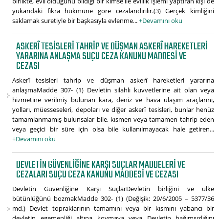
birlikte, evli olduğunu bildiği bir kimse ile evlilik işlemi yaptıran kişi de
yukarıdaki fıkra hükmüne göre cezalandırılır.(3) Gerçek kimliğini
saklamak suretiyle bir başkasıyla evlenme...
+Devamını oku
ASKERÎ TESISLERI TAHRIP VE DÜŞMAN ASKERÎ HAREKETLERI
YARARINA ANLAŞMA SUÇU CEZA KANUNU MADDESI VE
CEZASI
Askerî tesisleri tahrip ve düşman askerî hareketleri yararına
anlaşmaMadde 307- (1) Devletin silahlı kuvvetlerine ait olan veya
hizmetine verilmiş bulunan kara, deniz ve hava ulaşım araçlarını,
yolları, müesseseleri, depoları ve diğer askerî tesisleri, bunlar henüz
tamamlanmamış bulunsalar bile, kısmen veya tamamen tahrip eden
veya geçici bir süre için olsa bile kullanılmayacak hale getiren...
+Devamını oku
DEVLETIN GÜVENLIĞINE KARŞI SUÇLAR MADDELERI VE
CEZALARI SUÇU CEZA KANUNU MADDESI VE CEZASI
Devletin Güvenliğine Karşı SuçlarDevletin birliğini ve ülke
bütünlüğünü bozmakMadde 302- (1) (Değişik: 29/6/2005 – 5377/36
md.) Devlet topraklarının tamamını veya bir kısmını yabancı bir
devletin egemenliği altına koymaya veya Devletin bağımsızlığını