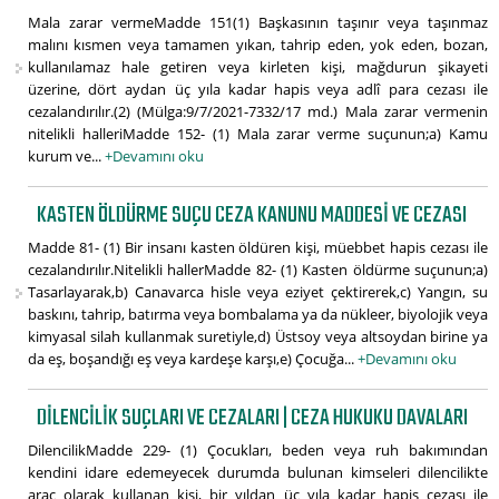
Mala zarar vermeMadde 151(1) Başkasının taşınır veya taşınmaz
malını kısmen veya tamamen yıkan, tahrip eden, yok eden, bozan,
kullanılamaz hale getiren veya kirleten kişi, mağdurun şikayeti
üzerine, dört aydan üç yıla kadar hapis veya adlî para cezası ile
cezalandırılır.(2) (Mülga:9/7/2021-7332/17 md.) Mala zarar vermenin
nitelikli halleriMadde 152- (1) Mala zarar verme suçunun;a) Kamu
kurum ve...
+Devamını oku
KASTEN ÖLDÜRME SUÇU CEZA KANUNU MADDESI VE CEZASI
Madde 81- (1) Bir insanı kasten öldüren kişi, müebbet hapis cezası ile
cezalandırılır.Nitelikli hallerMadde 82- (1) Kasten öldürme suçunun;a)
Tasarlayarak,b) Canavarca hisle veya eziyet çektirerek,c) Yangın, su
baskını, tahrip, batırma veya bombalama ya da nükleer, biyolojik veya
kimyasal silah kullanmak suretiyle,d) Üstsoy veya altsoydan birine ya
da eş, boşandığı eş veya kardeşe karşı,e) Çocuğa...
+Devamını oku
DILENCILIK SUÇLARI VE CEZALARI | CEZA HUKUKU DAVALARI
DilencilikMadde 229- (1) Çocukları, beden veya ruh bakımından
kendini idare edemeyecek durumda bulunan kimseleri dilencilikte
araç olarak kullanan kişi, bir yıldan üç yıla kadar hapis cezası ile