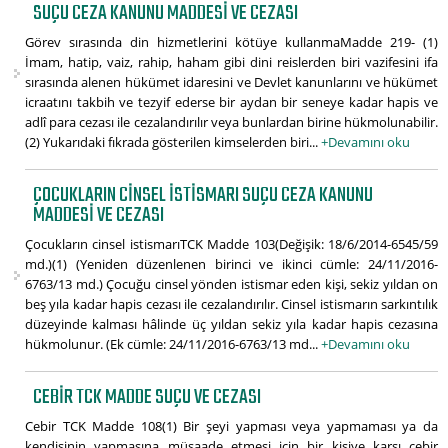
SUÇU CEZA KANUNU MADDESI VE CEZASI
Görev sırasında din hizmetlerini kötüye kullanmaMadde 219- (1)
İmam, hatip, vaiz, rahip, haham gibi dini reislerden biri vazifesini ifa
sırasında alenen hükümet idaresini ve Devlet kanunlarını ve hükümet
icraatını takbih ve tezyif ederse bir aydan bir seneye kadar hapis ve
adlî para cezası ile cezalandırılır veya bunlardan birine hükmolunabilir.
(2) Yukarıdaki fıkrada gösterilen kimselerden biri...
+Devamını oku
ÇOCUKLARIN CINSEL İSTISMARI SUÇU CEZA KANUNU
MADDESI VE CEZASI
Çocukların cinsel istismarıTCK Madde 103(Değişik: 18/6/2014-6545/59
md.)(1) (Yeniden düzenlenen birinci ve ikinci cümle: 24/11/2016-
6763/13 md.) Çocuğu cinsel yönden istismar eden kişi, sekiz yıldan on
beş yıla kadar hapis cezası ile cezalandırılır. Cinsel istismarın sarkıntılık
düzeyinde kalması hâlinde üç yıldan sekiz yıla kadar hapis cezasına
hükmolunur. (Ek cümle: 24/11/2016-6763/13 md...
+Devamını oku
CEBIR TCK MADDE SUÇU VE CEZASI
Cebir TCK Madde 108(1) Bir şeyi yapması veya yapmaması ya da
kendisinin yapmasına müsaade etmesi için bir kişiye karşı cebir