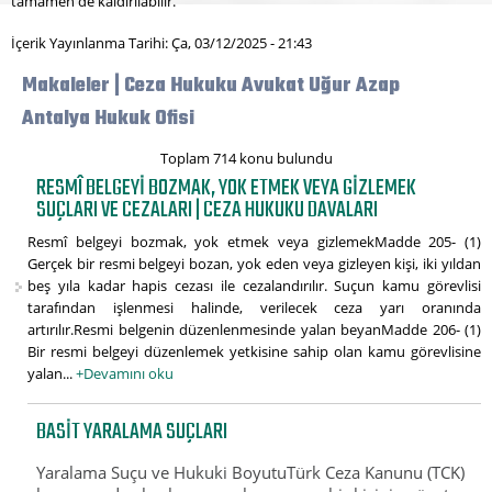
tamamen de kaldırılabilir.
İçerik Yayınlanma Tarihi: Ça, 03/12/2025 - 21:43
Makaleler | Ceza Hukuku Avukat Uğur Azap
Antalya Hukuk Ofisi
Toplam 714 konu bulundu
RESMÎ BELGEYI BOZMAK, YOK ETMEK VEYA GIZLEMEK
SUÇLARI VE CEZALARI | CEZA HUKUKU DAVALARI
Resmî belgeyi bozmak, yok etmek veya gizlemekMadde 205- (1)
Gerçek bir resmi belgeyi bozan, yok eden veya gizleyen kişi, iki yıldan
beş yıla kadar hapis cezası ile cezalandırılır. Suçun kamu görevlisi
tarafından işlenmesi halinde, verilecek ceza yarı oranında
artırılır.Resmi belgenin düzenlenmesinde yalan beyanMadde 206- (1)
Bir resmi belgeyi düzenlemek yetkisine sahip olan kamu görevlisine
yalan...
+Devamını oku
BASIT YARALAMA SUÇLARI
Yaralama Suçu ve Hukuki BoyutuTürk Ceza Kanunu (TCK)