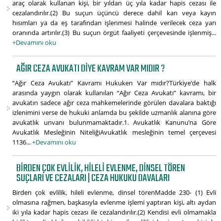
araç olarak kullanan kişi, bir yıldan üç yıla kadar hapis cezası ile
cezalandırılır.(2) Bu suçun üçüncü derece dahil kan veya kayın
hısımları ya da eş tarafından işlenmesi halinde verilecek ceza yarı
oranında artırılır.(3) Bu suçun örgüt faaliyeti çerçevesinde işlenmiş...
+Devamını oku
AĞIR CEZA AVUKATI DIYE KAVRAM VAR MIDIR ?
“Ağır Ceza Avukatı” Kavramı Hukuken Var mıdır?Türkiye’de halk
arasında yaygın olarak kullanılan “Ağır Ceza Avukatı” kavramı, bir
avukatın sadece ağır ceza mahkemelerinde görülen davalara baktığı
izlenimini verse de hukuki anlamda bu şekilde uzmanlık alanına göre
avukatlık unvanı bulunmamaktadır.1. Avukatlık Kanunu’na Göre
Avukatlık Mesleğinin NiteliğiAvukatlık mesleğinin temel çerçevesi
1136...
+Devamını oku
BIRDEN ÇOK EVLILIK, HILELI EVLENME, DINSEL TÖREN
SUÇLARI VE CEZALARI | CEZA HUKUKU DAVALARI
Birden çok evlilik, hileli evlenme, dinsel törenMadde 230- (1) Evli
olmasına rağmen, başkasıyla evlenme işlemi yaptıran kişi, altı aydan
iki yıla kadar hapis cezası ile cezalandırılır.(2) Kendisi evli olmamakla