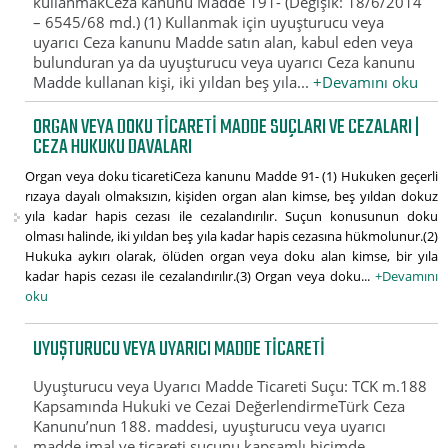
kullanmakCeza kanunu Madde 191- (Değişik: 18/6/2014
– 6545/68 md.) (1) Kullanmak için uyuşturucu veya
uyarıcı Ceza kanunu Madde satın alan, kabul eden veya
bulunduran ya da uyuşturucu veya uyarıcı Ceza kanunu
Madde kullanan kişi, iki yıldan beş yıla...
+Devamını oku
ORGAN VEYA DOKU TICARETI MADDE SUÇLARI VE CEZALARI |
CEZA HUKUKU DAVALARI
Organ veya doku ticaretiCeza kanunu Madde 91- (1) Hukuken geçerli
rızaya dayalı olmaksızın, kişiden organ alan kimse, beş yıldan dokuz
yıla kadar hapis cezası ile cezalandırılır. Suçun konusunun doku
olması halinde, iki yıldan beş yıla kadar hapis cezasına hükmolunur.(2)
Hukuka aykırı olarak, ölüden organ veya doku alan kimse, bir yıla
kadar hapis cezası ile cezalandırılır.(3) Organ veya doku...
+Devamını
oku
UYUŞTURUCU VEYA UYARICI MADDE TICARETI
Uyuşturucu veya Uyarıcı Madde Ticareti Suçu: TCK m.188
Kapsamında Hukuki ve Cezai DeğerlendirmeTürk Ceza
Kanunu’nun 188. maddesi, uyuşturucu veya uyarıcı
madde imal ve ticareti suçunu kapsamlı biçimde