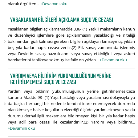
olarak örgütten...
+Devamını oku
YASAKLANAN BILGILERI AÇIKLAMA SUÇU VE CEZASI
Yasaklanan bilgileri açıklamaMadde 336- (1) Yetkili makamların kanun
ve düzenleyici işlemlere göre açıklanmasını yasakladığı ve niteliği
bakımından gizli kalması gereken bilgileri açıklayan kimseye üç yıldan
beş yıla kadar hapis cezası verilir.(2) Fiil, savaş zamanında işlenmiş
veya Devletin savaş hazırlıklarını veya savaş etkinliğini veya askerî
hareketlerini tehlikeye sokmuş ise faile on yıldan...
+Devamını oku
YARDIM VEYA BILDIRIM YÜKÜMLÜLÜĞÜNÜN YERINE
GETIRILMEMESI SUÇU VE CEZASI
Yardım veya bildirim yükümlülüğünün yerine getirilmemesiCeza
kanunu Madde 98- (1) Yaşı, hastalığı veya yaralanması dolayısıyla ya
da başka herhangi bir nedenle kendini idare edemeyecek durumda
olan kimseye hal ve koşulların elverdiği ölçüde yardım etmeyen ya da
durumu derhal ilgili makamlara bildirmeyen kişi, bir yıla kadar hapis
veya adlî para cezası ile cezalandırılır.(2) Yardım veya bildirim...
+Devamını oku