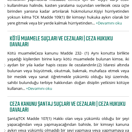
kullanılması halinde, kasten yaralama suçundan verilecek ceza üçte
birinden yarısına kadar artırılarak hükmolunur.Kişiyi hürriyetinden
yoksun kılma TCK Madde 109(1) Bir kimseyi hukuka aykırı olarak bir
yere gitmek veya bir yerde kalmak hürriyetinden...
+Devamını oku
KÖTÜ MUAMELE SUÇLARI VE CEZALARI | CEZA HUKUKU
DAVALARI
Kötü muameleCeza kanunu Madde 232- (1) Aynı konutta birlikte
yaşadığı kişilerden birine karşı kötü muamelede bulunan kimse, iki
aydan bir yıla kadar hapis cezası ile cezalandırılır.(2) İdaresi altında
bulunan veya büyütmek, okutmak, bakmak, muhafaza etmek veya
bir meslek veya sanat öğretmekle yükümlü olduğu kişi üzerinde,
sahibi bulunduğu terbiye hakkından doğan disiplin yetkisini kötüye
kullanan...
+Devamını oku
CEZA KANUNU ŞANTAJ SUÇLARI VE CEZALARI | CEZA HUKUKU
DAVALARI
ŞantajTCK Madde 107(1) Hakkı olan veya yükümlü olduğu bir şeyi
yapacağından veya yapmayacağından bahisle, bir kimseyi kanuna
aykırı veya yükümlü olmadığı bir şeyi yapmaya veya yapmamaya ya