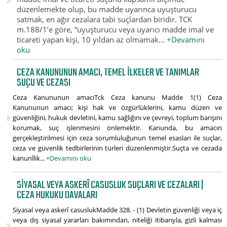
düzenlemekte olup, bu madde uyarınca uyuşturucu
satmak, en ağır cezalara tabi suçlardan biridir. TCK
m.188/1’e göre, “uyuşturucu veya uyarıcı madde imal ve
ticareti yapan kişi, 10 yıldan az olmamak...
+Devamını
oku
CEZA KANUNUNUN AMACI, TEMEL İLKELER VE TANIMLAR
SUÇU VE CEZASI
Ceza Kanununun amacıTck Ceza kanunu Madde 1(1) Ceza
Kanununun amacı; kişi hak ve özgürlüklerini, kamu düzen ve
güvenliğini, hukuk devletini, kamu sağlığını ve çevreyi, toplum barışını
korumak, suç işlenmesini önlemektir. Kanunda, bu amacın
gerçekleştirilmesi için ceza sorumluluğunun temel esasları ile suçlar,
ceza ve güvenlik tedbirlerinin türleri düzenlenmiştir.Suçta ve cezada
kanunîlik...
+Devamını oku
SIYASAL VEYA ASKERÎ CASUSLUK SUÇLARI VE CEZALARI |
CEZA HUKUKU DAVALARI
Siyasal veya askerî casuslukMadde 328. - (1) Devletin güvenliği veya iç
veya dış siyasal yararları bakımından, niteliği itibarıyla, gizli kalması