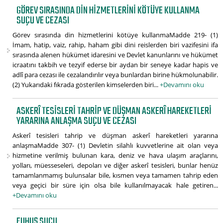
GÖREV SIRASINDA DIN HIZMETLERINI KÖTÜYE KULLANMA
SUÇU VE CEZASI
Görev sırasında din hizmetlerini kötüye kullanmaMadde 219- (1)
İmam, hatip, vaiz, rahip, haham gibi dini reislerden biri vazifesini ifa
sırasında alenen hükümet idaresini ve Devlet kanunlarını ve hükümet
icraatını takbih ve tezyif ederse bir aydan bir seneye kadar hapis ve
adlî para cezası ile cezalandırılır veya bunlardan birine hükmolunabilir.
(2) Yukarıdaki fıkrada gösterilen kimselerden biri...
+Devamını oku
ASKERÎ TESISLERI TAHRIP VE DÜŞMAN ASKERÎ HAREKETLERI
YARARINA ANLAŞMA SUÇU VE CEZASI
Askerî tesisleri tahrip ve düşman askerî hareketleri yararına
anlaşmaMadde 307- (1) Devletin silahlı kuvvetlerine ait olan veya
hizmetine verilmiş bulunan kara, deniz ve hava ulaşım araçlarını,
yolları, müesseseleri, depoları ve diğer askerî tesisleri, bunlar henüz
tamamlanmamış bulunsalar bile, kısmen veya tamamen tahrip eden
veya geçici bir süre için olsa bile kullanılmayacak hale getiren...
+Devamını oku
FUHUŞ SUÇU