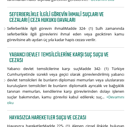
SEFERBERLIKLE ILGILI GÖREVIN IHMALI SUÇLARI VE
CEZALARI | CEZA HUKUKU DAVALARI
Seferberlikle ilgili görevin ihmaliMadde 324- (1) Sulh zamanında
seferberlikle ilgili görevlerini ihmal eden veya geciktiren kamu
görevlisine altı aydan üç yıla kadar hapis cezası verilir.
YABANCI DEVLET TEMSILCILERINE KARŞI SUÇ SUÇU VE
CEZASI
Yabancı devlet temsilcilerine karşı suçMadde 342- (1) Türkiye
Cumhuriyetinde sürekli veya geçici olarak görevlendirilmiş yabancı
devlet temsilcileri ile bunların diplomasi memurları veya uluslararası
kuruluşların temsilcileri ile bunların diplomatik ayrıcalık ve bağışıklık
tanınan memurları, kendilerine karşı görevlerinden dolayı işlenen
suçlar bakımından, kamu görevlisi kabul edilerek; suç...
+Devamını
oku
HAYASIZCA HAREKETLER SUÇU VE CEZASI
Hayasızca hareketlerMadde 225- (1) Alenen cinsel ilişkide bulunan