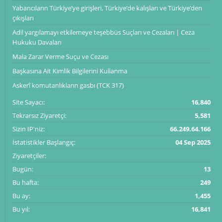
Yabancıların Türkiye’ye girişleri, Türkiye’de kalışları ve Türkiye’den
çıkışları
Adil yargılamayı etkilemeye teşebbüs Suçları ve Cezaları | Ceza
Hukuku Davaları
Mala Zarar Verme Suçu ve Cezası
Başkasına Ait Kimlik Bilgilerini Kullanma
Askerî komutanlıkların gasbı (TCK 317)
Site Sayacı:
16,840
Tekrarsız Ziyaretçi:
5,581
Sizin IP'niz:
66.249.64.166
İstatistikler Başlangıç:
04 Sep 2025
Ziyaretçiler:
Bugün:
13
Bu hafta:
249
Bu ay:
1,455
Bu yıl:
16,841