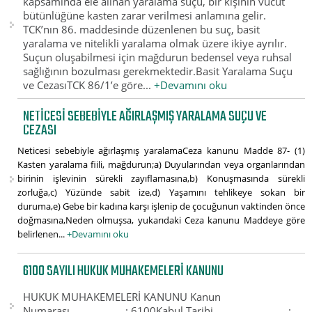
kapsamında ele alınan yaralama suçu, bir kişinin vücut
bütünlüğüne kasten zarar verilmesi anlamına gelir.
TCK’nın 86. maddesinde düzenlenen bu suç, basit
yaralama ve nitelikli yaralama olmak üzere ikiye ayrılır.
Suçun oluşabilmesi için mağdurun bedensel veya ruhsal
sağlığının bozulması gerekmektedir.Basit Yaralama Suçu
ve CezasıTCK 86/1’e göre...
+Devamını oku
NETICESI SEBEBIYLE AĞIRLAŞMIŞ YARALAMA SUÇU VE
CEZASI
Neticesi sebebiyle ağırlaşmış yaralamaCeza kanunu Madde 87- (1)
Kasten yaralama fiili, mağdurun;a) Duyularından veya organlarından
birinin işlevinin sürekli zayıflamasına,b) Konuşmasında sürekli
zorluğa,c) Yüzünde sabit ize,d) Yaşamını tehlikeye sokan bir
duruma,e) Gebe bir kadına karşı işlenip de çocuğunun vaktinden önce
doğmasına,Neden olmuşsa, yukarıdaki Ceza kanunu Maddeye göre
belirlenen...
+Devamını oku
6100 SAYILI HUKUK MUHAKEMELERI KANUNU
HUKUK MUHAKEMELERİ KANUNU Kanun
Numarası : 6100Kabul Tarihi :