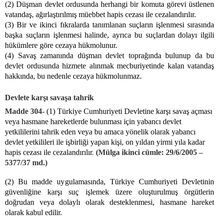
(2) Düşman devlet ordusunda herhangi bir komuta görevi üstlenen
vatandaş, ağırlaştırılmış müebbet hapis cezası ile cezalandırılır.
(3) Bir ve ikinci fıkralarda tanımlanan suçların işlenmesi sırasında
başka suçların işlenmesi halinde, ayrıca bu suçlardan dolayı ilgili
hükümlere göre cezaya hükmolunur.
(4) Savaş zamanında düşman devlet toprağında bulunup da bu
devlet ordusunda hizmete alınmak mecburiyetinde kalan vatandaş
hakkında, bu nedenle cezaya hükmolunmaz.
Devlete karşı savaşa tahrik
Madde 304-
(1) Türkiye Cumhuriyeti Devletine karşı savaş açması
veya hasmane hareketlerde bulunması için yabancı devlet
yetkililerini tahrik eden veya bu amaca yönelik olarak yabancı
devlet yetkilileri ile işbirliği yapan kişi, on yıldan yirmi yıla kadar
hapis cezası ile cezalandırılır.
(Mülga ikinci cümle: 29/6/2005 –
5377/37 md.)
(2) Bu madde uygulamasında, Türkiye Cumhuriyeti Devletinin
güvenliğine karşı suç işlemek üzere oluşturulmuş örgütlerin
doğrudan veya dolaylı olarak desteklenmesi, hasmane hareket
olarak kabul edilir.