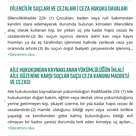
DILENCILIK SUÇLARI VE CEZALARI | CEZA HUKUKU DAVALARI
DilencilikMadde 229- (1) Çocukları, beden veya ruh bakımından
kendini idare edemeyecek durumda bulunan kimseleri dilencilikte
araç olarak kullanan kişi, bir yıldan üç yıla kadar hapis cezası ile
cezalandırılır.(2) Bu suçun üçüncü derece dahil kan veya kayın
hısımları ya da eş tarafından işlenmesi halinde verilecek ceza yarı
oranında artırılır.(3) Bu suçun örgüt faaliyeti çerçevesinde işlenmiş...
+Devamını oku
AILE HUKUKUNDAN KAYNAKLANAN YÜKÜMLÜLÜĞÜN IHLALI
AILE DÜZENINE KARŞI SUÇLAR SUÇU CEZA KANUNU MADDESI
VE CEZASI
Aile hukukundan kaynaklanan yükümlülüğün ihlaliMadde 233- (1) Aile
hukukundan doğan bakım, eğitim veya destek olma yükümlülüğünü
yerine getirmeyen kişi, şikayet üzerine, bir yıla kadar hapis cezası ile
cezalandırılır.(2) Hamile olduğunu bildiği eşini veya sürekli birlikte
yaşadığı ve kendisinden gebe kalmış bulunduğunu bildiği evli
olmayan bir kadını çaresiz durumda terk eden kimseye, üç aydan...
+Devamını oku