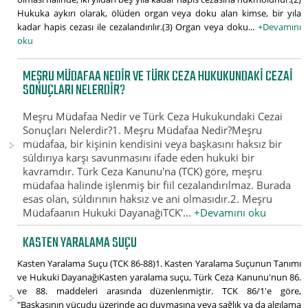
Hukuka aykırı olarak, ölüden organ veya doku alan kimse, bir yıla
kadar hapis cezası ile cezalandırılır.(3) Organ veya doku...
+Devamını
oku
MEŞRU MÜDAFAA NEDIR VE TÜRK CEZA HUKUKUNDAKI CEZAI
SONUÇLARI NELERDIR?
Meşru Müdafaa Nedir ve Türk Ceza Hukukundaki Cezai
Sonuçları Nelerdir?1. Meşru Müdafaa Nedir?Meşru
müdafaa, bir kişinin kendisini veya başkasını haksız bir
súldırıya karşı savunmasını ifade eden hukuki bir
kavramdır. Türk Ceza Kanunu'na (TCK) göre, meşru
müdafaa halinde işlenmiş bir fiil cezalandırılmaz. Burada
esas olan, súldırının haksız ve ani olmasıdır.2. Meşru
Müdafaanın Hukuki DayanağıTCK'...
+Devamını oku
KASTEN YARALAMA SUÇU
Kasten Yaralama Suçu (TCK 86-88)1. Kasten Yaralama Suçunun Tanımı
ve Hukuki DayanağıKasten yaralama suçu, Türk Ceza Kanunu'nun 86.
ve 88. maddeleri arasında düzenlenmiştir. TCK 86/1'e göre,
"Başkasının vücudu üzerinde acı duymasına veya sağlık ya da algılama