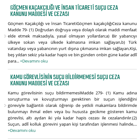
GÖÇMEN KAÇAKÇILIĞI VE İNSAN TICARETI SUÇU CEZA
KANUNU MADDESI VE CEZASI
Göçmen Kaçakçılığı ve İnsan TicaretiGöçmen kaçakçılığıCeza kanunu
Madde 79- (1) Doğrudan doğruya veya dolaylı olarak maddi menfaat
elde etmek maksadıyla, yasal olmayan yollardan;a) Bir yabancıyı
ülkeye sokan veya ülkede kalmasına imkan sağlayan,b) Türk
vatandaşı veya yabancının yurt dışına çıkmasına imkan sağlayan,Kişi,
beş yıldan sekiz yıla kadar hapis ve bin günden onbin güne kadar adlî
para...
+Devamını oku
KAMU GÖREVLISININ SUÇU BILDIRMEMESI SUÇU CEZA
KANUNU MADDESI VE CEZASI
Kamu görevlisinin suçu bildirmemesiMadde 279- (1) Kamu adına
soruşturma ve kovuşturmayı gerektiren bir suçun işlendiğini
göreviyle bağlantılı olarak öğrenip de yetkili makamlara bildirimde
bulunmayı ihmal eden veya bu hususta gecikme gösteren kamu
görevlisi, altı aydan iki yıla kadar hapis cezası ile cezalandırılır.(2)
Suçun, adlî kolluk görevini yapan kişi tarafından işlenmesi halinde,...
+Devamını oku