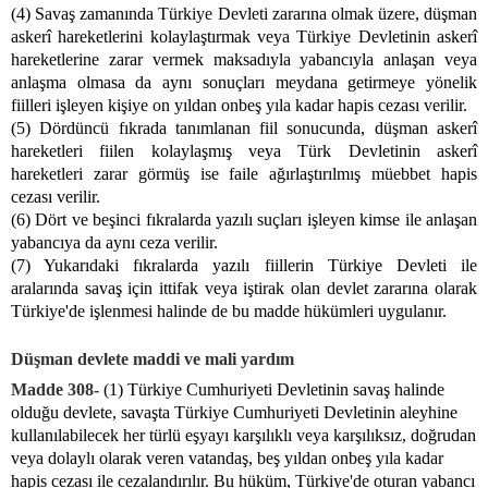
(4) Savaş zamanında Türkiye Devleti zararına olmak üzere, düşman
askerî hareketlerini kolaylaştırmak veya Türkiye Devletinin askerî
hareketlerine zarar vermek maksadıyla yabancıyla anlaşan veya
anlaşma olmasa da aynı sonuçları meydana getirmeye yönelik
fiilleri işleyen kişiye on yıldan onbeş yıla kadar hapis cezası verilir.
(5) Dördüncü fıkrada tanımlanan fiil sonucunda, düşman askerî
hareketleri fiilen kolaylaşmış veya Türk Devletinin askerî
hareketleri zarar görmüş ise faile ağırlaştırılmış müebbet hapis
cezası verilir.
(6) Dört ve beşinci fıkralarda yazılı suçları işleyen kimse ile anlaşan
yabancıya da aynı ceza verilir.
(7) Yukarıdaki fıkralarda yazılı fiillerin Türkiye Devleti ile
aralarında savaş için ittifak veya iştirak olan devlet zararına olarak
Türkiye'de işlenmesi halinde de bu madde hükümleri uygulanır.
Düşman devlete maddi ve mali yardım
Madde 308-
(1) Türkiye Cumhuriyeti Devletinin savaş halinde
olduğu devlete, savaşta Türkiye Cumhuriyeti Devletinin aleyhine
kullanılabilecek her türlü eşyayı karşılıklı veya karşılıksız, doğrudan
veya dolaylı olarak veren vatandaş, beş yıldan onbeş yıla kadar
hapis cezası ile cezalandırılır. Bu hüküm, Türkiye'de oturan yabancı