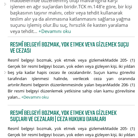
maddelerinde düzenlenmiş olup malvarlığına karşı
işlenen en ağır suçlardan biridir.TCK m.148’e göre, bir kişi
başkasının taşınır malını, cebir veya tehdit kullanarak
teslim alır ya da alınmasına katlanmasını sağlarsa yağma
suçunu işlemiş olur.Bu suç, hırsızlık ile kasten yaralama
veya tehdit...
+Devamını oku
RESMÎ BELGEYI BOZMAK, YOK ETMEK VEYA GIZLEMEK SUÇU
VE CEZASI
Resmî belgeyi bozmak, yok etmek veya gizlemekMadde 205- (1)
Gerçek bir resmi belgeyi bozan, yok eden veya gizleyen kişi, iki yıldan
beş yıla kadar hapis cezası ile cezalandırılır. Suçun kamu görevlisi
tarafından işlenmesi halinde, verilecek ceza yarı oranında
artırılır.Resmi belgenin düzenlenmesinde yalan beyanMadde 206- (1)
Bir resmi belgeyi düzenlemek yetkisine sahip olan kamu görevlisine
yalan...
+Devamını oku
RESMÎ BELGEYI BOZMAK, YOK ETMEK VEYA GIZLEMEK
SUÇLARI VE CEZALARI | CEZA HUKUKU DAVALARI
Resmî belgeyi bozmak, yok etmek veya gizlemekMadde 205- (1)
Gerçek bir resmi belgeyi bozan, yok eden veya gizleyen kişi, iki yıldan