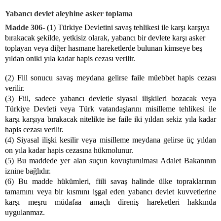
Yabancı devlet aleyhine asker toplama
Madde 306-
(1) Türkiye Devletini savaş tehlikesi ile karşı karşıya
bırakacak şekilde, yetkisiz olarak, yabancı bir devlete karşı asker
toplayan veya diğer hasmane hareketlerde bulunan kimseye beş
yıldan oniki yıla kadar hapis cezası verilir.
(2) Fiil sonucu savaş meydana gelirse faile müebbet hapis cezası
verilir.
(3) Fiil, sadece yabancı devletle siyasal ilişkileri bozacak veya
Türkiye Devleti veya Türk vatandaşlarını misilleme tehlikesi ile
karşı karşıya bırakacak nitelikte ise faile iki yıldan sekiz yıla kadar
hapis cezası verilir.
(4) Siyasal ilişki kesilir veya misilleme meydana gelirse üç yıldan
on yıla kadar hapis cezasına hükmolunur.
(5) Bu maddede yer alan suçun kovuşturulması Adalet Bakanının
iznine bağlıdır.
(6) Bu madde hükümleri, fiili savaş halinde ülke topraklarının
tamamını veya bir kısmını işgal eden yabancı devlet kuvvetlerine
karşı meşru müdafaa amaçlı direniş hareketleri hakkında
uygulanmaz.