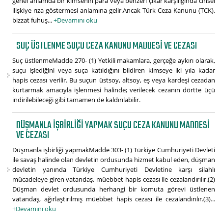
genel anlamda bir kimsenin para veya benzeri çıkar karşılığında cinsel
ilişkiye rıza göstermesi anlamına gelir.Ancak Türk Ceza Kanunu (TCK),
bizzat fuhuş...
+Devamını oku
SUÇ ÜSTLENME SUÇU CEZA KANUNU MADDESI VE CEZASI
Suç üstlenmeMadde 270- (1) Yetkili makamlara, gerçeğe aykırı olarak,
suçu işlediğini veya suça katıldığını bildiren kimseye iki yıla kadar
hapis cezası verilir. Bu suçun üstsoy, altsoy, eş veya kardeşi cezadan
kurtarmak amacıyla işlenmesi halinde; verilecek cezanın dörtte üçü
indirilebileceği gibi tamamen de kaldırılabilir.
DÜŞMANLA IŞBIRLIĞI YAPMAK SUÇU CEZA KANUNU MADDESI
VE CEZASI
Düşmanla işbirliği yapmakMadde 303- (1) Türkiye Cumhuriyeti Devleti
ile savaş halinde olan devletin ordusunda hizmet kabul eden, düşman
devletin yanında Türkiye Cumhuriyeti Devletine karşı silahlı
mücadeleye giren vatandaş, müebbet hapis cezası ile cezalandırılır.(2)
Düşman devlet ordusunda herhangi bir komuta görevi üstlenen
vatandaş, ağırlaştırılmış müebbet hapis cezası ile cezalandırılır.(3)...
+Devamını oku