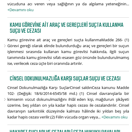
vücuduna acı veren veya sağlığının ya da algılama yeteneğinin...
+Devamını oku
KAMU GÖREVINE AIT ARAÇ VE GEREÇLERI SUÇTA KULLANMA
SUÇU VE CEZASI
Kamu görevine ait araç ve gereçleri suçta kullanmaMadde 266- (1)
Görevi gereği olarak elinde bulundurduğu araç ve gereçleri bir suçun
işlenmesi sırasında kullanan kamu görevlisi hakkında, ilgili suçun
tanımında kamu görevlisi sıfatı esasen göz önünde bulundurulmamış
ise, verilecek ceza üçte biri oranında artırılır.
CINSEL DOKUNULMAZLIĞA KARŞI SUÇLAR SUÇU VE CEZASI
Cinsel Dokunulmazlığa Karşı SuçlarCinsel saldırıCeza kanunu Madde
102- (Değişik: 18/6/2014-6545/58 md.) (1) Cinsel davranışlarla bir
kimsenin vücut dokunulmazlığını ihlâl eden kişi, mağdurun şikâyeti
üzerine, beş yıldan on yıla kadar hapis cezası ile cezalandırılır. Cinsel
davranışın sarkıntılık düzeyinde kalması hâlinde iki yıldan beş yıla
kadar hapis cezası verilir.(2) Fiilin vücuda organ veya...
+Devamını oku