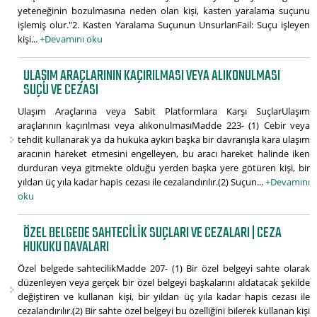
yeteneğinin bozulmasına neden olan kişi, kasten yaralama suçunu
işlemiş olur."2. Kasten Yaralama Suçunun UnsurlarıFail: Suçu işleyen
kişi...
+Devamını oku
ULAŞIM ARAÇLARININ KAÇIRILMASI VEYA ALIKONULMASI
SUÇU VE CEZASI
Ulaşım Araçlarına veya Sabit Platformlara Karşı SuçlarUlaşım
araçlarının kaçırılması veya alıkonulmasıMadde 223- (1) Cebir veya
tehdit kullanarak ya da hukuka aykırı başka bir davranışla kara ulaşım
aracının hareket etmesini engelleyen, bu aracı hareket halinde iken
durduran veya gitmekte olduğu yerden başka yere götüren kişi, bir
yıldan üç yıla kadar hapis cezası ile cezalandırılır.(2) Suçun...
+Devamını
oku
ÖZEL BELGEDE SAHTECILIK SUÇLARI VE CEZALARI | CEZA
HUKUKU DAVALARI
Özel belgede sahtecilikMadde 207- (1) Bir özel belgeyi sahte olarak
düzenleyen veya gerçek bir özel belgeyi başkalarını aldatacak şekilde
değiştiren ve kullanan kişi, bir yıldan üç yıla kadar hapis cezası ile
cezalandırılır.(2) Bir sahte özel belgeyi bu özelliğini bilerek kullanan kişi