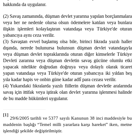
hakkında da uygulanır.
(2) Savaş zamanında, düşman devlet yararına yapılan borçlanmalara
veya her ne nedenle olursa olsun ödemelere katılan veya bunlara
ilişkin işlemleri kolaylaştıran vatandaşa veya Türkiye'de oturan
yabancıya aynı ceza verilir.
(3) Savaştan evvel başlamış olsa bile, birinci fıkrada yazılı haller
dışında, nerede bulunursa bulunsun düşman devlet vatandaşıyla
veya düşman devlet topraklarında oturan diğer kimselerle Türkiye
Devleti zararına veya düşman devletin savaş gücüne olumlu etki
yapacak nitelikte doğrudan doğruya veya dolaylı olarak ticaret
yapan vatandaşa veya Türkiye'de oturan yabancıya iki yıldan beş
yıla kadar hapis ve onbin güne kadar adlî para cezası verilir.
(4) Yukarıdaki fıkralarda yazılı fiillerin düşman devletle aralarında
savaş için ittifak veya iştirak olan devlet yararına işlenmesi halinde
de bu madde hükümleri uygulanır.
[1]
29/6/2005 tarihli ve 5377 sayılı Kanunun 38 inci maddesiyle bu
maddenin başlığı “Temel milli yararlara karşı hareket” iken, metne
işlendiği şekilde değiştirilmiştir.