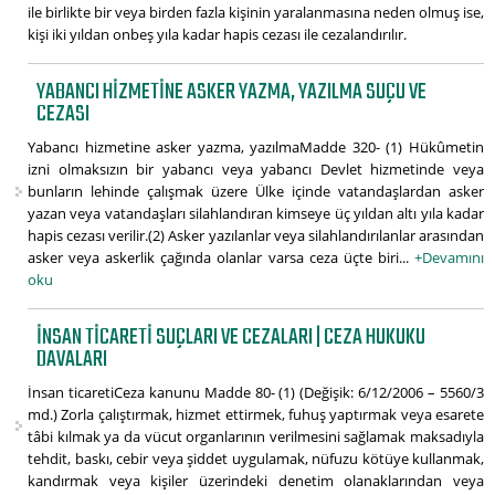
ile birlikte bir veya birden fazla kişinin yaralanmasına neden olmuş ise,
kişi iki yıldan onbeş yıla kadar hapis cezası ile cezalandırılır.
YABANCI HIZMETINE ASKER YAZMA, YAZILMA SUÇU VE
CEZASI
Yabancı hizmetine asker yazma, yazılmaMadde 320- (1) Hükûmetin
izni olmaksızın bir yabancı veya yabancı Devlet hizmetinde veya
bunların lehinde çalışmak üzere Ülke içinde vatandaşlardan asker
yazan veya vatandaşları silahlandıran kimseye üç yıldan altı yıla kadar
hapis cezası verilir.(2) Asker yazılanlar veya silahlandırılanlar arasından
asker veya askerlik çağında olanlar varsa ceza üçte biri...
+Devamını
oku
İNSAN TICARETI SUÇLARI VE CEZALARI | CEZA HUKUKU
DAVALARI
İnsan ticaretiCeza kanunu Madde 80- (1) (Değişik: 6/12/2006 – 5560/3
md.) Zorla çalıştırmak, hizmet ettirmek, fuhuş yaptırmak veya esarete
tâbi kılmak ya da vücut organlarının verilmesini sağlamak maksadıyla
tehdit, baskı, cebir veya şiddet uygulamak, nüfuzu kötüye kullanmak,
kandırmak veya kişiler üzerindeki denetim olanaklarından veya