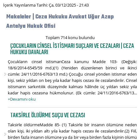
İçerik Yayınlanma Tarihi: Ça, 03/12/2025 - 21:43
Makaleler | Ceza Hukuku Avukat Uğur Azap
Antalya Hukuk Ofisi
Toplam 714 konu bulundu
ÇOCUKLARIN CINSEL ISTISMARI SUÇLARI VE CEZALARI | CEZA
HUKUKU DAVALARI
Çocukların cinsel istismarıCeza kanunu Madde 103- (Değişik:
18/6/2014-6545/59 md.)(1) (Yeniden düzenlenen birinci ve ikinci
cümle: 24/11/2016-6763/13 md.) Çocuğu cinsel yönden istismar eden
kişi, sekiz yıldan on beş yıla kadar hapis cezası ile cezalandırılır. Cinsel
istismarın sarkıntılık düzeyinde kalması hâlinde üç yıldan sekiz yıla
kadar hapis cezasına hükmolunur. (Ek cümle: 24/11/2016-6763/13...
+Devamını oku
TAKSIRLE ÖLDÜRME SUÇU VE CEZASI
Taksirle öldürmeMadde 85- (1) Taksirle bir insanın ölümüne neden
olan kişi, iki yıldan altı yıla kadar hapis cezası ile cezalandırılır.(2) Fiil,
birden fazla insanın ölümüne ya da bir veya birden fazla kişinin ölümü