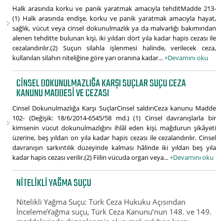
Halk arasında korku ve panik yaratmak amacıyla tehditMadde 213-
(1) Halk arasında endişe, korku ve panik yaratmak amacıyla hayat,
sağlık, vücut veya cinsel dokunulmazlık ya da malvarlığı bakımından
alenen tehditte bulunan kişi, iki yıldan dört yıla kadar hapis cezası ile
cezalandırılır.(2) Suçun silahla işlenmesi halinde, verilecek ceza,
kullanılan silahın niteliğine göre yarı oranına kadar...
+Devamını oku
CINSEL DOKUNULMAZLIĞA KARŞI SUÇLAR SUÇU CEZA
KANUNU MADDESI VE CEZASI
Cinsel Dokunulmazlığa Karşı SuçlarCinsel saldırıCeza kanunu Madde
102- (Değişik: 18/6/2014-6545/58 md.) (1) Cinsel davranışlarla bir
kimsenin vücut dokunulmazlığını ihlâl eden kişi, mağdurun şikâyeti
üzerine, beş yıldan on yıla kadar hapis cezası ile cezalandırılır. Cinsel
davranışın sarkıntılık düzeyinde kalması hâlinde iki yıldan beş yıla
kadar hapis cezası verilir.(2) Fiilin vücuda organ veya...
+Devamını oku
NITELIKLI YAĞMA SUÇU
Nitelikli Yağma Suçu: Türk Ceza Hukuku Açısından
İncelemeYağma suçu, Türk Ceza Kanunu’nun 148. ve 149.