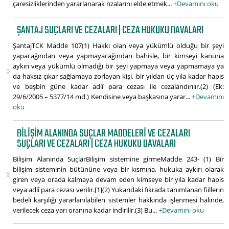
çaresizliklerinden yararlanarak rızalarını elde etmek...
+Devamını oku
ŞANTAJ SUÇLARI VE CEZALARI | CEZA HUKUKU DAVALARI
ŞantajTCK Madde 107(1) Hakkı olan veya yükümlü olduğu bir şeyi
yapacağından veya yapmayacağından bahisle, bir kimseyi kanuna
aykırı veya yükümlü olmadığı bir şeyi yapmaya veya yapmamaya ya
da haksız çıkar sağlamaya zorlayan kişi, bir yıldan üç yıla kadar hapis
ve beşbin güne kadar adlî para cezası ile cezalandırılır.(2) (Ek:
29/6/2005 – 5377/14 md.) Kendisine veya başkasına yarar...
+Devamını
oku
BILIŞIM ALANINDA SUÇLAR MADDELERI VE CEZALARI
SUÇLARI VE CEZALARI | CEZA HUKUKU DAVALARI
Bilişim Alanında SuçlarBilişim sistemine girmeMadde 243- (1) Bir
bilişim sisteminin bütününe veya bir kısmına, hukuka aykırı olarak
giren veya orada kalmaya devam eden kimseye bir yıla kadar hapis
veya adlî para cezası verilir.[1](2) Yukarıdaki fıkrada tanımlanan fiillerin
bedeli karşılığı yararlanılabilen sistemler hakkında işlenmesi halinde,
verilecek ceza yarı oranına kadar indirilir.(3) Bu...
+Devamını oku