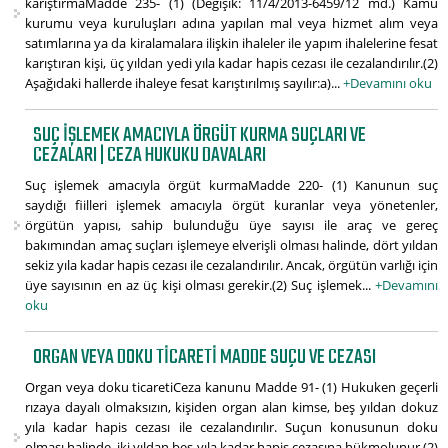
karıştırmaMadde 235- (1) (Değişik: 11/4/2013-6459/12 md.) Kamu
kurumu veya kuruluşları adına yapılan mal veya hizmet alım veya
satımlarına ya da kiralamalara ilişkin ihaleler ile yapım ihalelerine fesat
karıştıran kişi, üç yıldan yedi yıla kadar hapis cezası ile cezalandırılır.(2)
Aşağıdaki hallerde ihaleye fesat karıştırılmış sayılır:a)...
+Devamını oku
SUÇ IŞLEMEK AMACIYLA ÖRGÜT KURMA SUÇLARI VE
CEZALARI | CEZA HUKUKU DAVALARI
Suç işlemek amacıyla örgüt kurmaMadde 220- (1) Kanunun suç
saydığı fiilleri işlemek amacıyla örgüt kuranlar veya yönetenler,
örgütün yapısı, sahip bulunduğu üye sayısı ile araç ve gereç
bakımından amaç suçları işlemeye elverişli olması halinde, dört yıldan
sekiz yıla kadar hapis cezası ile cezalandırılır. Ancak, örgütün varlığı için
üye sayısının en az üç kişi olması gerekir.(2) Suç işlemek...
+Devamını
oku
ORGAN VEYA DOKU TICARETI MADDE SUÇU VE CEZASI
Organ veya doku ticaretiCeza kanunu Madde 91- (1) Hukuken geçerli
rızaya dayalı olmaksızın, kişiden organ alan kimse, beş yıldan dokuz
yıla kadar hapis cezası ile cezalandırılır. Suçun konusunun doku
olması halinde, iki yıldan beş yıla kadar hapis cezasına hükmolunur.(2)