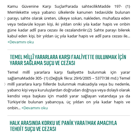
Kamu Güvenine Karşı SuçlarParada sahtecilikMadde 197- (1)
Memlekette veya yabancı ülkelerde kanunen tedavülde bulunan
parayı, sahte olarak üreten, ülkeye sokan, nakleden, muhafaza eden
veya tedavüle koyan kişi, iki yıldan oniki yıla kadar hapis ve onbin
güne kadar adlî para cezası ile cezalandırılır.(2) Sahte parayı bilerek
kabul eden kişi, bir yıldan üç yıla kadar hapis ve adlî para cezası ile...
+Devamını oku
TEMEL MILLÎ YARARLARA KARŞI FAALIYETTE BULUNMAK IÇIN
YARAR SAĞLAMA SUÇU VE CEZASI
Temel millî yararlara karşı faaliyette bulunmak için yarar
sağlamaMadde 305- (1) (Değişik fıkra: 29/6/2005 – 5377/38 md.) Temel
millî yararlara karşı fiillerde bulunmak maksadıyla veya bu nedenle,
yabancı kişi veya kuruluşlardan doğrudan doğruya veya dolaylı olarak
kendisi veya başkası için maddi yarar sağlayan vatandaşa ya da
Türkiye'de bulunan yabancıya, üç yıldan on yıla kadar hapis ve
onbin...
+Devamını oku
HALK ARASINDA KORKU VE PANIK YARATMAK AMACIYLA
TEHDIT SUÇU VE CEZASI