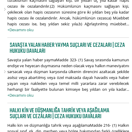
tutuklunun kaçmasını sağlayan kişi, bir yıldan üç yıla kadar hapis
cezası ile cezalandırılır.(2) Hükümlünün kaçmasını sağlayan kişi,
çekilecek olan hapis cezasının süresine göre iki yıldan beş yıla kadar
hapis cezası ile cezalandırılır. Ancak, hükümlünün cezası;a) Müebbet
hapis cezası ise, beş yıldan sekiz yıla,b) Ağırlaştırılmış müebbet...
+Devamını oku
SAVAŞTA YALAN HABER YAYMA SUÇLARI VE CEZALARI | CEZA
HUKUKU DAVALARI
Savaşta yalan haber yaymaMadde 323- (1) Savaş sırasında kamunun
endişe ve heyecan duymasına neden olacak veya halkın maneviyatını
sarsacak veya düşman karşısında ülkenin direncini azaltacak şekilde
asılsız veya abartılmış veya özel maksada dayalı havadis veya haber
yayan veya nakleden veya temel milli yararlara zarar verebilecek
herhangi bir faaliyette bulunan kimseye beş yıldan on yıla kadar...
+Devamını oku
HALKI KIN VE DÜŞMANLIĞA TAHRIK VEYA AŞAĞILAMA
SUÇLARI VE CEZALARI | CEZA HUKUKU DAVALARI
Halkı kin ve düşmanlığa tahrik veya aşağılamaMadde 216- (1) Halkın
sosyal sınıf, ırk, din, mezhep veya bölge bakımından farklı özelliklere