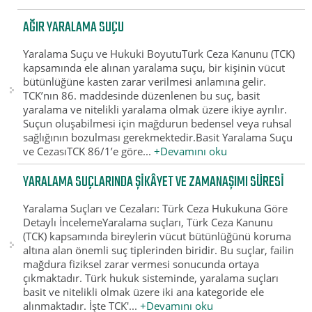
AĞIR YARALAMA SUÇU
Yaralama Suçu ve Hukuki BoyutuTürk Ceza Kanunu (TCK)
kapsamında ele alınan yaralama suçu, bir kişinin vücut
bütünlüğüne kasten zarar verilmesi anlamına gelir.
TCK’nın 86. maddesinde düzenlenen bu suç, basit
yaralama ve nitelikli yaralama olmak üzere ikiye ayrılır.
Suçun oluşabilmesi için mağdurun bedensel veya ruhsal
sağlığının bozulması gerekmektedir.Basit Yaralama Suçu
ve CezasıTCK 86/1’e göre...
+Devamını oku
YARALAMA SUÇLARINDA ŞIKÂYET VE ZAMANAŞIMI SÜRESI
Yaralama Suçları ve Cezaları: Türk Ceza Hukukuna Göre
Detaylı İncelemeYaralama suçları, Türk Ceza Kanunu
(TCK) kapsamında bireylerin vücut bütünlüğünü koruma
altına alan önemli suç tiplerinden biridir. Bu suçlar, failin
mağdura fiziksel zarar vermesi sonucunda ortaya
çıkmaktadır. Türk hukuk sisteminde, yaralama suçları
basit ve nitelikli olmak üzere iki ana kategoride ele
alınmaktadır. İşte TCK'...
+Devamını oku