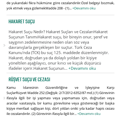
de yukarıdaki fıkra hükmüne göre cezalandırılır.Özel belgeyi bozmak,
yok etmek veya gizlemekMadde 208 - (1)...
+Devamını oku
HAKARET SUÇU
Hakaret Suçu Nedir? Hakaret Suçları ve CezalarıHakaret
Suçunun TanımıHakaret suçu, bir bireyin onur, şeref ve
saygının zedelenmesine neden olan söz veya
davranışlarla gerçekleşen bir suçtur. Türk Ceza
Kanunu'nda (TCK) bu suç 125. maddede düzenlenmiştir.
Hakaret, doğrudan ya da dolaylı yoldan bir kişiye
yöneltilen aşağılayıcı, onur kırıcı ve küçük düşürücü
ifadeler içerir.Hakaret Suçunun...
+Devamını oku
RÜŞVET SUÇU VE CEZASI
Kamu İdaresinin Güvenilirliğine ve İşleyişine Karşı
SuçlarRüşvet Madde 252 (Değişik: 2/7/2012-6352/87 md.) (1) Görevinin
ifasıyla ilgili bir işi yapması veya yapmaması için, doğrudan veya
aracılar vasıtasıyla, bir kamu görevlisine veya göstereceği bir başka
kişiye menfaat sağlayan kişi, dört yıldan oniki yıla kadar hapis cezası
ile cezalandırılır. (2) Görevinin ifasıyla ilgili bir...
+Devamını oku