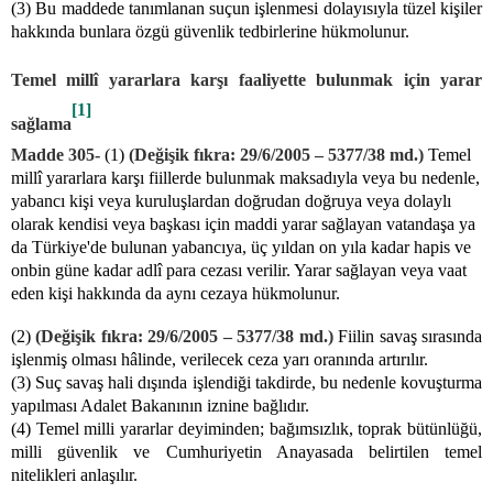
(3) Bu maddede tanımlanan suçun işlenmesi dolayısıyla tüzel kişiler
hakkında bunlara özgü güvenlik tedbirlerine hükmolunur.
Temel millî yararlara karşı faaliyette bulunmak için yarar
[1]
sağlama
Madde 305-
(1)
(Değişik fıkra: 29/6/2005 – 5377/38 md.)
Temel
millî yararlara karşı fiillerde bulunmak maksadıyla veya bu nedenle,
yabancı kişi veya kuruluşlardan doğrudan doğruya veya dolaylı
olarak kendisi veya başkası için maddi yarar sağlayan vatandaşa ya
da Türkiye'de bulunan yabancıya, üç yıldan on yıla kadar hapis ve
onbin güne kadar adlî para cezası verilir. Yarar sağlayan veya vaat
eden kişi hakkında da aynı cezaya hükmolunur.
(2)
(Değişik fıkra: 29/6/2005 – 5377/38 md.)
Fiilin savaş sırasında
işlenmiş olması hâlinde, verilecek ceza yarı oranında artırılır.
(3) Suç savaş hali dışında işlendiği takdirde, bu nedenle kovuşturma
yapılması Adalet Bakanının iznine bağlıdır.
(4) Temel milli yararlar deyiminden; bağımsızlık, toprak bütünlüğü,
milli güvenlik ve Cumhuriyetin Anayasada belirtilen temel
nitelikleri anlaşılır.