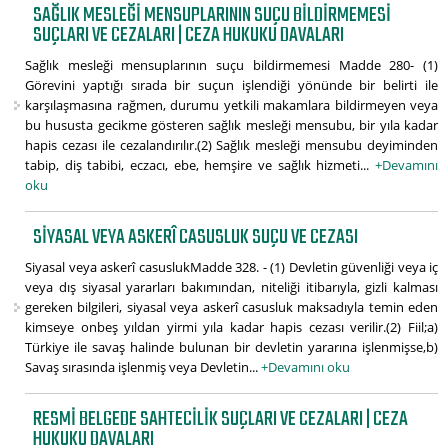
SAĞLIK MESLEĞI MENSUPLARININ SUÇU BILDIRMEMESI
SUÇLARI VE CEZALARI | CEZA HUKUKU DAVALARI
Sağlık mesleği mensuplarının suçu bildirmemesi Madde 280- (1)
Görevini yaptığı sırada bir suçun işlendiği yönünde bir belirti ile
karşılaşmasına rağmen, durumu yetkili makamlara bildirmeyen veya
bu hususta gecikme gösteren sağlık mesleği mensubu, bir yıla kadar
hapis cezası ile cezalandırılır.(2) Sağlık mesleği mensubu deyiminden
tabip, diş tabibi, eczacı, ebe, hemşire ve sağlık hizmeti...
+Devamını
oku
SIYASAL VEYA ASKERÎ CASUSLUK SUÇU VE CEZASI
Siyasal veya askerî casuslukMadde 328. - (1) Devletin güvenliği veya iç
veya dış siyasal yararları bakımından, niteliği itibarıyla, gizli kalması
gereken bilgileri, siyasal veya askerî casusluk maksadıyla temin eden
kimseye onbeş yıldan yirmi yıla kadar hapis cezası verilir.(2) Fiil;a)
Türkiye ile savaş halinde bulunan bir devletin yararına işlenmişse,b)
Savaş sırasında işlenmiş veya Devletin...
+Devamını oku
RESMI BELGEDE SAHTECILIK SUÇLARI VE CEZALARI | CEZA
HUKUKU DAVALARI