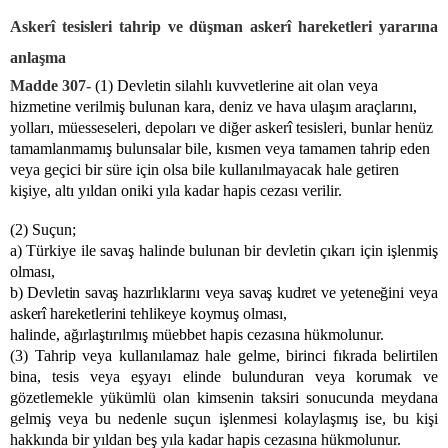
Askerî tesisleri tahrip ve düşman askerî hareketleri yararına
anlaşma
Madde 307-
(1) Devletin silahlı kuvvetlerine ait olan veya
hizmetine verilmiş bulunan kara, deniz ve hava ulaşım araçlarını,
yolları, müesseseleri, depoları ve diğer askerî tesisleri, bunlar henüz
tamamlanmamış bulunsalar bile, kısmen veya tamamen tahrip eden
veya geçici bir süre için olsa bile kullanılmayacak hale getiren
kişiye, altı yıldan oniki yıla kadar hapis cezası verilir.
(2) Suçun;
a) Türkiye ile savaş halinde bulunan bir devletin çıkarı için işlenmiş
olması,
b) Devletin savaş hazırlıklarını veya savaş kudret ve yeteneğini veya
askerî hareketlerini tehlikeye koymuş olması,
halinde, ağırlaştırılmış müebbet hapis cezasına hükmolunur.
(3) Tahrip veya kullanılamaz hale gelme, birinci fıkrada belirtilen
bina, tesis veya eşyayı elinde bulunduran veya korumak ve
gözetlemekle yükümlü olan kimsenin taksiri sonucunda meydana
gelmiş veya bu nedenle suçun işlenmesi kolaylaşmış ise, bu kişi
hakkında bir yıldan beş yıla kadar hapis cezasına hükmolunur.