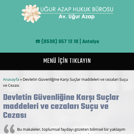
Ana içeriğe atla
☎️
(0530) 957 12 10 | Antalya
MENÜ İÇİN TIKLAYIN
Buradasınız
Anasayfa
» Devletin Güvenliğine Karşı Suçlar maddeleri ve cezaları Suçu
ve Cezası
Devletin Güvenliğine Karşı Suçlar
maddeleri ve cezaları Suçu ve
Cezası
Bu makaleler, toplumsal faydayı gözeten bilimsel bir yaklaşım