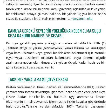
sahip bir kesimini, diğer bir kesimi aleyhine kin ve düşmanlığa alenen
tahrik eden kimse, bu nedenle kamu güvenliği açısından açık ve yakın
bir tehlikenin ortaya çıkması halinde, bir yıldan üç yıla kadar hapis
cezası ile cezalandırılır.(2) Halkın bir kesimini...
+Devamını oku
KAMUYA GEREKLI ŞEYLERIN YOKLUĞUNA NEDEN OLMA SUÇU
CEZA KANUNU MADDESI VE CEZASI
Kamuya gerekli şeylerin yokluğuna neden olmaMadde 238- (1)
Taahhüt ettiği işi yerine getirmeyerek, kamu kurum ve kuruluşları
veya kamu hizmeti veya genel bir felaketin önlenmesi için zorunlu
eşya veya besinlerin ortadan kalkmasına veya önemli ölçüde
azalmasına neden olan kimseye bir yıldan üç yıla kadar hapis ve bin
güne kadar adlî para cezası verilir.
TAKSIRLE YARALAMA SUÇU VE CEZASI
Kasten yaralamanın ihmali davranışla işlenmesiMadde 88(1) Kasten
yaralamanın ihmali davranışla işlenmesi halinde, verilecek ceza üçte
ikisine kadar indirilebilir. Bu hükmün uygulanmasında kasten
öldürmenin ihmali davranışla işlenmesine ilişkin koşullar göz önünde
bulundurulur.Taksirle yaralamaMadde 89(1) Taksirle başkasının