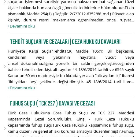
suçunun işlenmesi suretiyle yararına haksız menfaat sağlanan tüzel
kişiler hakkında bunlara özgü güvenlik tedbirlerine hükmolunur.Etkin
pişmanlık Madde 254(1) (Değişik: 2/7/2012-6352/88 md.) Rüşvet alan
kişinin, durum resmi makamlarca öğrenilmeden önce, rüşvet...
+Devamını oku
TEHDIT SUÇLARI VE CEZALARI | CEZA HUKUKU DAVALARI
Hürriyete Karşı SuçlarTehditTCK Madde 106(1) Bir başkasını,
kendisinin veya yakınının hayatına, vücut veya
cinsel dokunulmazlığına yönelik bir saldırı gerçekleştireceğinden
bahisle tehdit eden kişi, altı aydan 44 18/6/2014 tarihli ve 6545 sayılı
Kanunun 60 ıncı maddesiyle bu fıkrada yer alan “altı aydan iki” ibaresi
“iki yıldan beş” şeklinde değiştirilmiştir. 45 18/6/2014 tarihli ve...
+Devamını oku
FUHUŞ SUÇU ( TCK 227 ) DAVASI VE CEZASI
Türk Ceza Hukukuna Göre Fuhuş Suçu ve TCK 227. Maddesi
Kapsamında Cezai Sorumluluk1. Giriş - Türk Ceza Hukuku
kapsamında fuhuş suçuTürk Ceza Hukuku kapsamında fuhuş suçu,
kamu düzeni ve genel ahlakı koruma amacıyla düzenlenmiştir.Fuhuş,