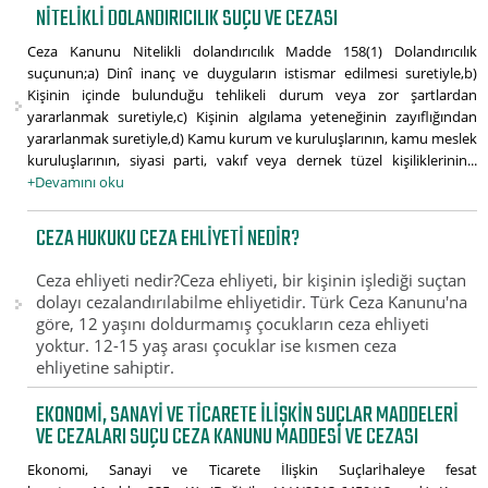
NITELIKLI DOLANDIRICILIK SUÇU VE CEZASI
Ceza Kanunu Nitelikli dolandırıcılık Madde 158(1) Dolandırıcılık
suçunun;a) Dinî inanç ve duyguların istismar edilmesi suretiyle,b)
Kişinin içinde bulunduğu tehlikeli durum veya zor şartlardan
yararlanmak suretiyle,c) Kişinin algılama yeteneğinin zayıflığından
yararlanmak suretiyle,d) Kamu kurum ve kuruluşlarının, kamu meslek
kuruluşlarının, siyasi parti, vakıf veya dernek tüzel kişiliklerinin...
+Devamını oku
CEZA HUKUKU CEZA EHLIYETI NEDIR?
Ceza ehliyeti nedir?Ceza ehliyeti, bir kişinin işlediği suçtan
dolayı cezalandırılabilme ehliyetidir. Türk Ceza Kanunu'na
göre, 12 yaşını doldurmamış çocukların ceza ehliyeti
yoktur. 12-15 yaş arası çocuklar ise kısmen ceza
ehliyetine sahiptir.
EKONOMI, SANAYI VE TICARETE İLIŞKIN SUÇLAR MADDELERI
VE CEZALARI SUÇU CEZA KANUNU MADDESI VE CEZASI
Ekonomi, Sanayi ve Ticarete İlişkin Suçlarİhaleye fesat