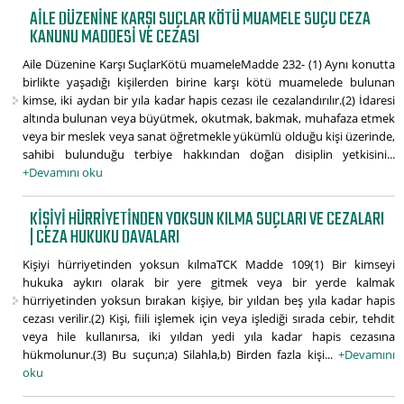
AILE DÜZENINE KARŞI SUÇLAR KÖTÜ MUAMELE SUÇU CEZA
KANUNU MADDESI VE CEZASI
Aile Düzenine Karşı SuçlarKötü muameleMadde 232- (1) Aynı konutta
birlikte yaşadığı kişilerden birine karşı kötü muamelede bulunan
kimse, iki aydan bir yıla kadar hapis cezası ile cezalandırılır.(2) İdaresi
altında bulunan veya büyütmek, okutmak, bakmak, muhafaza etmek
veya bir meslek veya sanat öğretmekle yükümlü olduğu kişi üzerinde,
sahibi bulunduğu terbiye hakkından doğan disiplin yetkisini...
+Devamını oku
KIŞIYI HÜRRIYETINDEN YOKSUN KILMA SUÇLARI VE CEZALARI
| CEZA HUKUKU DAVALARI
Kişiyi hürriyetinden yoksun kılmaTCK Madde 109(1) Bir kimseyi
hukuka aykırı olarak bir yere gitmek veya bir yerde kalmak
hürriyetinden yoksun bırakan kişiye, bir yıldan beş yıla kadar hapis
cezası verilir.(2) Kişi, fiili işlemek için veya işlediği sırada cebir, tehdit
veya hile kullanırsa, iki yıldan yedi yıla kadar hapis cezasına
hükmolunur.(3) Bu suçun;a) Silahla,b) Birden fazla kişi...
+Devamını
oku