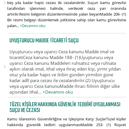
beş yıla kadar hapis cezası ile cezalandırılır. Suçun kamu görevlisi
tarafından işlenmesi halinde, verilecek ceza yarı oranında
artırılır.Resmi belgenin düzenlenmesinde yalan beyanMadde 206- (1)
Bir resmi belgeyi düzenlemek yetkisine sahip olan kamu görevlisine
yalan...
+Devamını oku
UYUŞTURUCU MADDE TICARETI SUÇU
Uyuşturucu veya uyarıcı Ceza kanunu Madde imal ve
ticaretiCeza kanunu Madde 188- (1)Uyuşturucu veya
uyarıcı Ceza kanunu Maddeleri ruhsatsız veya ruhsata
aykırı olarak imal, ithal veya ihraç eden kişi, yirmi yıldan
otuz yıla kadar hapis ve ikibin günden yirmibin güne
kadar adlî para cezası ile cezalandırılır.(2) Uyuşturucu
veya uyarıcı Ceza kanunuMadde ihracı fiilinin diğer ülke
açısından ithal...
+Devamını oku
TÜZEL KIŞILER HAKKINDA GÜVENLIK TEDBIRI UYGULANMASI
SUÇU VE CEZASI
Kamu İdaresinin Güvenilirliğine ve İşleyişine Karşı SuçlarTüzel kişiler
hakkında güvenlik tedbiri uygulanmasıMadde 253- (1) Rüşvet