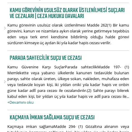
KAMU GÖREVININ USULSÜZ OLARAK ÜSTLENILMESI SUÇLARI
VE CEZALARI | CEZA HUKUKU DAVALARI
Kamu görevinin usulsüz olarak üstlenilmesi Madde 262(1) Bir kamu
görevini, kanun ve nizamlara aykırı olarak yerine getirmeye teşebbüs
eden veya terk emri kendisine bildirilmiş olduğu halde görevi
sürdüren kimseye üç aydan iki yıla kadar hapis cezası verilir.
PARADA SAHTECILIK SUÇU VE CEZASI
Kamu Güvenine Karşı SuçlarParada sahtecilikMadde 197- (1)
Memlekette veya yabancı ülkelerde kanunen tedavülde bulunan
parayı, sahte olarak üreten, ülkeye sokan, nakleden, muhafaza eden
veya tedavüle koyan kişi, iki yıldan oniki yıla kadar hapis ve onbin
güne kadar adlî para cezası ile cezalandırılır.(2) Sahte parayı bilerek
kabul eden kişi, bir yıldan üç yıla kadar hapis ve adlî para cezası ile...
+Devamını oku
KAÇMAYA IMKAN SAĞLAMA SUÇU VE CEZASI
Kaçmaya imkan sağlamaMadde 294- (1) Gözaltına alınanın veya