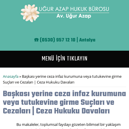
Ana içeriğe atla
☎️
(0530) 957 12 10 | Antalya
MENÜ İÇİN TIKLAYIN
Buradasınız
Anasayfa
» Başkası yerine ceza infaz kurumuna veya tutukevine girme
Suçları ve Cezaları | Ceza Hukuku Davaları
Başkası yerine ceza infaz kurumuna
veya tutukevine girme Suçları ve
Cezaları | Ceza Hukuku Davaları
Bu makaleler, toplumsal faydayı gözeten bilimsel bir yaklaşım