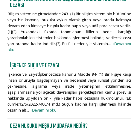
CEZASI
Bilişim sistemine girmeMadde 243- (1) Bir bilişim sisteminin bütününe
veya bir kısmına, hukuka aykırı olarak giren veya orada kalmaya
devam eden kimseye bir yıla kadar hapis veya adlî para cezası verilir.
[1](2) Yukarıdaki fıkrada tanımlanan fiillerin bedeli karşılığı
yararlanılabilen sistemler hakkında işlenmesi halinde, verilecek ceza
yarı oranına kadar indirilir.(3) Bu fiil nedeniyle sistemin...
+Devamını
oku
İŞKENCE SUÇU VE CEZASI
İşkence ve EziyetİşkenceCeza kanunu Madde 94- (1) Bir kişiye karşı
insan onuruyla bağdaşmayan ve bedensel veya ruhsal yönden acı
çekmesine, algılama veya irade yeteneğinin etkilenmesine,
aşağılanmasına yol açacak davranışları gerçekleştiren kamu görevlisi
hakkında üç yıldan oniki yıla kadar hapis cezasına hükmolunur. (Ek
cümle:12/5/2022-7406/4 md.) Suçun kadına karşı işlenmesi hâlinde
cezanın alt...
+Devamını oku
CEZA HUKUKU MEŞRU MÜDAFAA NEDIR?