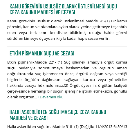
KAMU GÖREVININ USULSÜZ OLARAK ÜSTLENILMESI SUÇU
CEZA KANUNU MADDESI VE CEZASI
Kamu görevinin usulsüz olarak üstlenilmesi Madde 262(1) Bir kamu
görevini, kanun ve nizamlara aykırı olarak yerine getirmeye teşebbüs
eden veya terk emri kendisine bildirilmiş olduğu halde görevi
sürdüren kimseye üç aydan iki yıla kadar hapis cezası verilir.
ETKIN PIŞMANLIK SUÇU VE CEZASI
Etkin pişmanlıkMadde 221- (1) Suç işlemek amacıyla örgüt kurma
suçu nedeniyle soruşturmaya başlanmadan ve örgütün amacı
doğrultusunda suç işlenmeden önce, örgütü dağıtan veya verdiği
bilgilerle örgütün dağılmasını sağlayan kurucu veya yöneticiler
hakkında cezaya hükmolunmaz.(2) Örgüt üyesinin, örgütün faaliyeti
çerçevesinde herhangi bir suçun işlenişine iştirak etmeksizin, gönüllü
olarak örgütten...
+Devamını oku
HALKI ASKERLIKTEN SOĞUTMA SUÇU CEZA KANUNU
MADDESI VE CEZASI
Halkı askerlikten soğutmaMadde 318- (1) (Değişik: 11/4/2013-6459/13