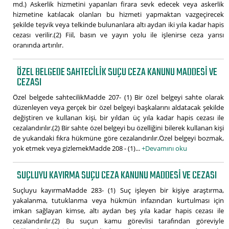
md.) Askerlik hizmetini yapanları firara sevk edecek veya askerlik
hizmetine katılacak olanları bu hizmeti yapmaktan vazgeçirecek
şekilde teşvik veya telkinde bulunanlara altı aydan iki yıla kadar hapis
cezası verilir.(2) Fiil, basın ve yayın yolu ile işlenirse ceza yarısı
oranında artırılır.
ÖZEL BELGEDE SAHTECILIK SUÇU CEZA KANUNU MADDESI VE
CEZASI
Özel belgede sahtecilikMadde 207- (1) Bir özel belgeyi sahte olarak
düzenleyen veya gerçek bir özel belgeyi başkalarını aldatacak şekilde
değiştiren ve kullanan kişi, bir yıldan üç yıla kadar hapis cezası ile
cezalandırılır.(2) Bir sahte özel belgeyi bu özelliğini bilerek kullanan kişi
de yukarıdaki fıkra hükmüne göre cezalandırılır.Özel belgeyi bozmak,
yok etmek veya gizlemekMadde 208 - (1)...
+Devamını oku
SUÇLUYU KAYIRMA SUÇU CEZA KANUNU MADDESI VE CEZASI
Suçluyu kayırmaMadde 283- (1) Suç işleyen bir kişiye araştırma,
yakalanma, tutuklanma veya hükmün infazından kurtulması için
imkan sağlayan kimse, altı aydan beş yıla kadar hapis cezası ile
cezalandırılır.(2) Bu suçun kamu görevlisi tarafından göreviyle