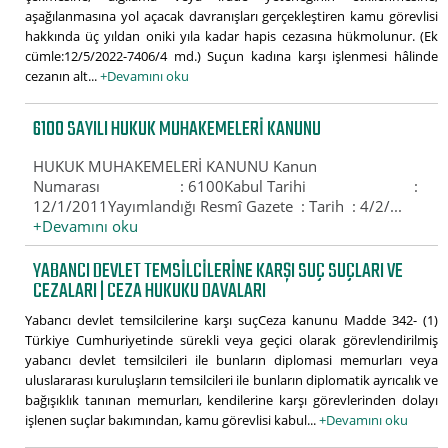
aşağılanmasına yol açacak davranışları gerçekleştiren kamu görevlisi
hakkında üç yıldan oniki yıla kadar hapis cezasına hükmolunur. (Ek
cümle:12/5/2022-7406/4 md.) Suçun kadına karşı işlenmesi hâlinde
cezanın alt...
+Devamını oku
6100 SAYILI HUKUK MUHAKEMELERI KANUNU
HUKUK MUHAKEMELERİ KANUNU Kanun
Numarası : 6100Kabul Tarihi :
12/1/2011Yayımlandığı Resmî Gazete : Tarih : 4/2/...
+Devamını oku
YABANCI DEVLET TEMSILCILERINE KARŞI SUÇ SUÇLARI VE
CEZALARI | CEZA HUKUKU DAVALARI
Yabancı devlet temsilcilerine karşı suçCeza kanunu Madde 342- (1)
Türkiye Cumhuriyetinde sürekli veya geçici olarak görevlendirilmiş
yabancı devlet temsilcileri ile bunların diplomasi memurları veya
uluslararası kuruluşların temsilcileri ile bunların diplomatik ayrıcalık ve
bağışıklık tanınan memurları, kendilerine karşı görevlerinden dolayı
işlenen suçlar bakımından, kamu görevlisi kabul...
+Devamını oku