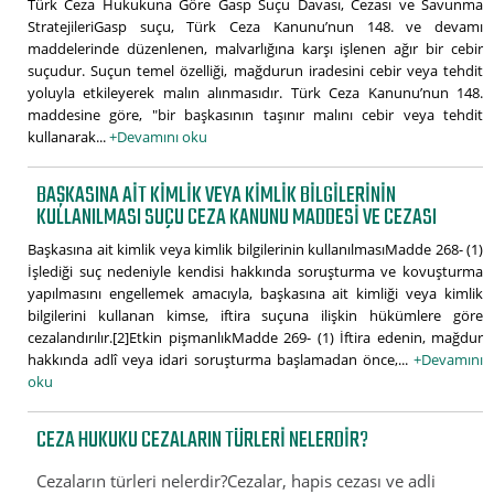
Türk Ceza Hukukuna Göre Gasp Suçu Davası, Cezası ve Savunma
StratejileriGasp suçu, Türk Ceza Kanunu’nun 148. ve devamı
maddelerinde düzenlenen, malvarlığına karşı işlenen ağır bir cebir
suçudur. Suçun temel özelliği, mağdurun iradesini cebir veya tehdit
yoluyla etkileyerek malın alınmasıdır. Türk Ceza Kanunu’nun 148.
maddesine göre, "bir başkasının taşınır malını cebir veya tehdit
kullanarak...
+Devamını oku
BAŞKASINA AIT KIMLIK VEYA KIMLIK BILGILERININ
KULLANILMASI SUÇU CEZA KANUNU MADDESI VE CEZASI
Başkasına ait kimlik veya kimlik bilgilerinin kullanılmasıMadde 268- (1)
İşlediği suç nedeniyle kendisi hakkında soruşturma ve kovuşturma
yapılmasını engellemek amacıyla, başkasına ait kimliği veya kimlik
bilgilerini kullanan kimse, iftira suçuna ilişkin hükümlere göre
cezalandırılır.[2]Etkin pişmanlıkMadde 269- (1) İftira edenin, mağdur
hakkında adlî veya idari soruşturma başlamadan önce,...
+Devamını
oku
CEZA HUKUKU CEZALARIN TÜRLERI NELERDIR?
Cezaların türleri nelerdir?Cezalar, hapis cezası ve adli