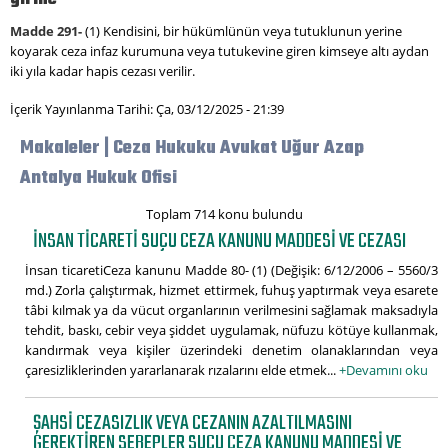
Madde 291-
(1) Kendisini, bir hükümlünün veya tutuklunun yerine
koyarak ceza infaz kurumuna veya tutukevine giren kimseye altı aydan
iki yıla kadar hapis cezası verilir.
İçerik Yayınlanma Tarihi: Ça, 03/12/2025 - 21:39
Makaleler | Ceza Hukuku Avukat Uğur Azap
Antalya Hukuk Ofisi
Toplam 714 konu bulundu
İNSAN TICARETI SUÇU CEZA KANUNU MADDESI VE CEZASI
İnsan ticaretiCeza kanunu Madde 80- (1) (Değişik: 6/12/2006 – 5560/3
md.) Zorla çalıştırmak, hizmet ettirmek, fuhuş yaptırmak veya esarete
tâbi kılmak ya da vücut organlarının verilmesini sağlamak maksadıyla
tehdit, baskı, cebir veya şiddet uygulamak, nüfuzu kötüye kullanmak,
kandırmak veya kişiler üzerindeki denetim olanaklarından veya
çaresizliklerinden yararlanarak rızalarını elde etmek...
+Devamını oku
ŞAHSI CEZASIZLIK VEYA CEZANIN AZALTILMASINI
GEREKTIREN SEBEPLER SUÇU CEZA KANUNU MADDESI VE