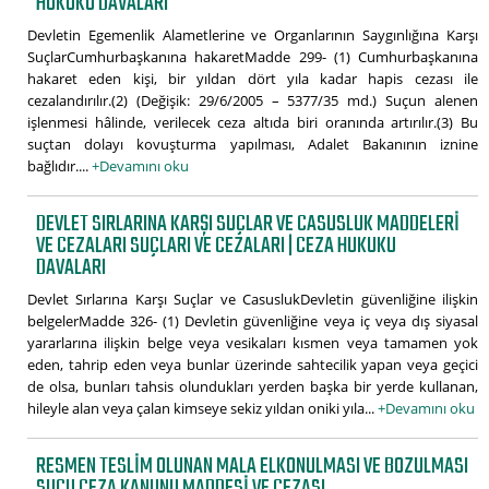
HUKUKU DAVALARI
Devletin Egemenlik Alametlerine ve Organlarının Saygınlığına Karşı
SuçlarCumhurbaşkanına hakaretMadde 299- (1) Cumhurbaşkanına
hakaret eden kişi, bir yıldan dört yıla kadar hapis cezası ile
cezalandırılır.(2) (Değişik: 29/6/2005 – 5377/35 md.) Suçun alenen
işlenmesi hâlinde, verilecek ceza altıda biri oranında artırılır.(3) Bu
suçtan dolayı kovuşturma yapılması, Adalet Bakanının iznine
bağlıdır....
+Devamını oku
DEVLET SIRLARINA KARŞI SUÇLAR VE CASUSLUK MADDELERI
VE CEZALARI SUÇLARI VE CEZALARI | CEZA HUKUKU
DAVALARI
Devlet Sırlarına Karşı Suçlar ve CasuslukDevletin güvenliğine ilişkin
belgelerMadde 326- (1) Devletin güvenliğine veya iç veya dış siyasal
yararlarına ilişkin belge veya vesikaları kısmen veya tamamen yok
eden, tahrip eden veya bunlar üzerinde sahtecilik yapan veya geçici
de olsa, bunları tahsis olundukları yerden başka bir yerde kullanan,
hileyle alan veya çalan kimseye sekiz yıldan oniki yıla...
+Devamını oku
RESMEN TESLIM OLUNAN MALA ELKONULMASI VE BOZULMASI
SUÇU CEZA KANUNU MADDESI VE CEZASI