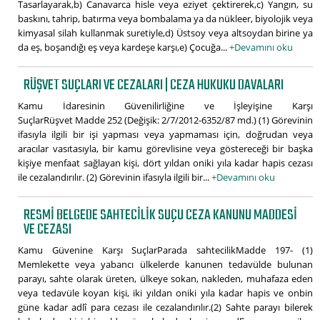
Tasarlayarak,b) Canavarca hisle veya eziyet çektirerek,c) Yangın, su
baskını, tahrip, batırma veya bombalama ya da nükleer, biyolojik veya
kimyasal silah kullanmak suretiyle,d) Üstsoy veya altsoydan birine ya
da eş, boşandığı eş veya kardeşe karşı,e) Çocuğa...
+Devamını oku
RÜŞVET SUÇLARI VE CEZALARI | CEZA HUKUKU DAVALARI
Kamu İdaresinin Güvenilirliğine ve İşleyişine Karşı
SuçlarRüşvet Madde 252 (Değişik: 2/7/2012-6352/87 md.) (1) Görevinin
ifasıyla ilgili bir işi yapması veya yapmaması için, doğrudan veya
aracılar vasıtasıyla, bir kamu görevlisine veya göstereceği bir başka
kişiye menfaat sağlayan kişi, dört yıldan oniki yıla kadar hapis cezası
ile cezalandırılır. (2) Görevinin ifasıyla ilgili bir...
+Devamını oku
RESMI BELGEDE SAHTECILIK SUÇU CEZA KANUNU MADDESI
VE CEZASI
Kamu Güvenine Karşı SuçlarParada sahtecilikMadde 197- (1)
Memlekette veya yabancı ülkelerde kanunen tedavülde bulunan
parayı, sahte olarak üreten, ülkeye sokan, nakleden, muhafaza eden
veya tedavüle koyan kişi, iki yıldan oniki yıla kadar hapis ve onbin
güne kadar adlî para cezası ile cezalandırılır.(2) Sahte parayı bilerek