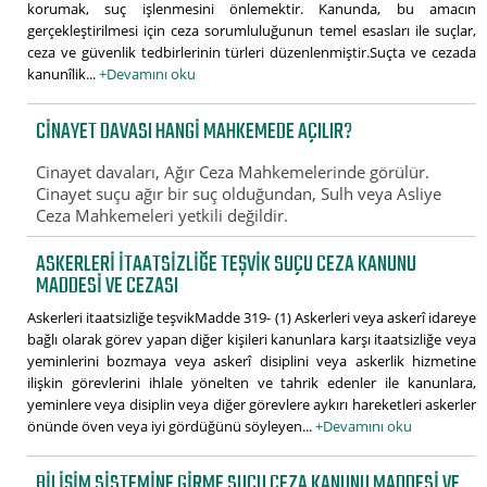
korumak, suç işlenmesini önlemektir. Kanunda, bu amacın
gerçekleştirilmesi için ceza sorumluluğunun temel esasları ile suçlar,
ceza ve güvenlik tedbirlerinin türleri düzenlenmiştir.Suçta ve cezada
kanunîlik...
+Devamını oku
CINAYET DAVASI HANGI MAHKEMEDE AÇILIR?
Cinayet davaları, Ağır Ceza Mahkemelerinde görülür.
Cinayet suçu ağır bir suç olduğundan, Sulh veya Asliye
Ceza Mahkemeleri yetkili değildir.
ASKERLERI ITAATSIZLIĞE TEŞVIK SUÇU CEZA KANUNU
MADDESI VE CEZASI
Askerleri itaatsizliğe teşvikMadde 319- (1) Askerleri veya askerî idareye
bağlı olarak görev yapan diğer kişileri kanunlara karşı itaatsizliğe veya
yeminlerini bozmaya veya askerî disiplini veya askerlik hizmetine
ilişkin görevlerini ihlale yönelten ve tahrik edenler ile kanunlara,
yeminlere veya disiplin veya diğer görevlere aykırı hareketleri askerler
önünde öven veya iyi gördüğünü söyleyen...
+Devamını oku
BILIŞIM SISTEMINE GIRME SUÇU CEZA KANUNU MADDESI VE