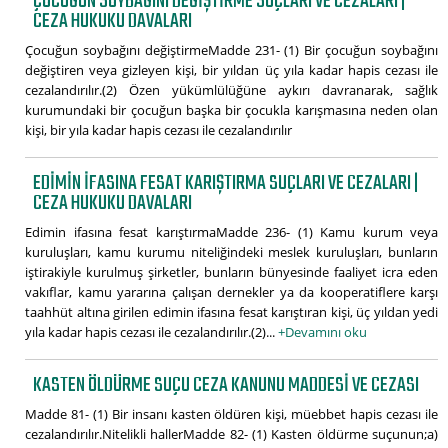
ÇOCUĞUN SOYBAĞINI DEĞIŞTIRME SUÇLARI VE CEZALARI |
CEZA HUKUKU DAVALARI
Çocuğun soybağını değiştirmeMadde 231- (1) Bir çocuğun soybağını
değiştiren veya gizleyen kişi, bir yıldan üç yıla kadar hapis cezası ile
cezalandırılır.(2) Özen yükümlülüğüne aykırı davranarak, sağlık
kurumundaki bir çocuğun başka bir çocukla karışmasına neden olan
kişi, bir yıla kadar hapis cezası ile cezalandırılır
EDIMIN IFASINA FESAT KARIŞTIRMA SUÇLARI VE CEZALARI |
CEZA HUKUKU DAVALARI
Edimin ifasına fesat karıştırmaMadde 236- (1) Kamu kurum veya
kuruluşları, kamu kurumu niteliğindeki meslek kuruluşları, bunların
iştirakiyle kurulmuş şirketler, bunların bünyesinde faaliyet icra eden
vakıflar, kamu yararına çalışan dernekler ya da kooperatiflere karşı
taahhüt altına girilen edimin ifasına fesat karıştıran kişi, üç yıldan yedi
yıla kadar hapis cezası ile cezalandırılır.(2)...
+Devamını oku
KASTEN ÖLDÜRME SUÇU CEZA KANUNU MADDESI VE CEZASI
Madde 81- (1) Bir insanı kasten öldüren kişi, müebbet hapis cezası ile
cezalandırılır.Nitelikli hallerMadde 82- (1) Kasten öldürme suçunun;a)