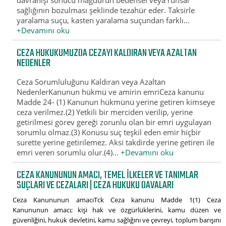
davranışı sonucu mağdurun bedensel veya ruhsal
sağlığının bozulması şeklinde tezahür eder. Taksirle
yaralama suçu, kasten yaralama suçundan farklı...
+Devamını oku
CEZA HUKUKUMUZDA CEZAYI KALDIRAN VEYA AZALTAN
NEDENLER
Ceza Sorumluluğunu Kaldıran veya Azaltan
NedenlerKanunun hükmü ve amirin emriCeza kanunu
Madde 24- (1) Kanunun hükmünü yerine getiren kimseye
ceza verilmez.(2) Yetkili bir merciden verilip, yerine
getirilmesi görev gereği zorunlu olan bir emri uygulayan
sorumlu olmaz.(3) Konusu suç teşkil eden emir hiçbir
surette yerine getirilemez. Aksi takdirde yerine getiren ile
emri veren sorumlu olur.(4)...
+Devamını oku
CEZA KANUNUNUN AMACI, TEMEL İLKELER VE TANIMLAR
SUÇLARI VE CEZALARI | CEZA HUKUKU DAVALARI
Ceza Kanununun amacıTck Ceza kanunu Madde 1(1) Ceza
Kanununun amacı; kişi hak ve özgürlüklerini, kamu düzen ve
güvenliğini, hukuk devletini, kamu sağlığını ve çevreyi, toplum barışını