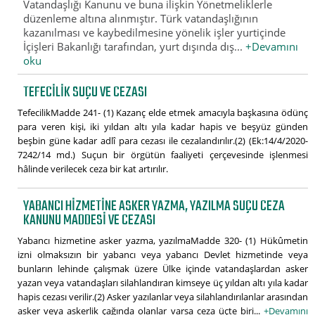
Vatandaşlığı Kanunu ve buna ilişkin Yönetmeliklerle
düzenleme altına alınmıştır. Türk vatandaşlığının
kazanılması ve kaybedilmesine yönelik işler yurtiçinde
İçişleri Bakanlığı tarafından, yurt dışında dış...
+Devamını
oku
TEFECILIK SUÇU VE CEZASI
TefecilikMadde 241- (1) Kazanç elde etmek amacıyla başkasına ödünç
para veren kişi, iki yıldan altı yıla kadar hapis ve beşyüz günden
beşbin güne kadar adlî para cezası ile cezalandırılır.(2) (Ek:14/4/2020-
7242/14 md.) Suçun bir örgütün faaliyeti çerçevesinde işlenmesi
hâlinde verilecek ceza bir kat artırılır.
YABANCI HIZMETINE ASKER YAZMA, YAZILMA SUÇU CEZA
KANUNU MADDESI VE CEZASI
Yabancı hizmetine asker yazma, yazılmaMadde 320- (1) Hükûmetin
izni olmaksızın bir yabancı veya yabancı Devlet hizmetinde veya
bunların lehinde çalışmak üzere Ülke içinde vatandaşlardan asker
yazan veya vatandaşları silahlandıran kimseye üç yıldan altı yıla kadar
hapis cezası verilir.(2) Asker yazılanlar veya silahlandırılanlar arasından
asker veya askerlik çağında olanlar varsa ceza üçte biri...
+Devamını