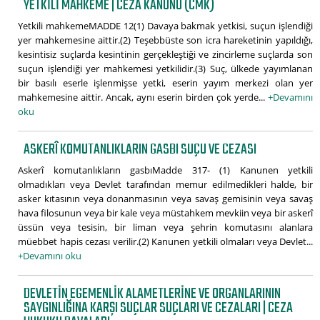
YETKILI MAHKEME | CEZA KANUNU (CMK)
Yetkili mahkemeMADDE 12(1) Davaya bakmak yetkisi, suçun işlendiği
yer mahkemesine aittir.(2) Teşebbüste son icra hareketinin yapıldığı,
kesintisiz suçlarda kesintinin gerçekleştiği ve zincirleme suçlarda son
suçun işlendiği yer mahkemesi yetkilidir.(3) Suç, ülkede yayımlanan
bir basılı eserle işlenmişse yetki, eserin yayım merkezi olan yer
mahkemesine aittir. Ancak, aynı eserin birden çok yerde...
+Devamını
oku
ASKERÎ KOMUTANLIKLARIN GASBI SUÇU VE CEZASI
Askerî komutanlıkların gasbıMadde 317- (1) Kanunen yetkili
olmadıkları veya Devlet tarafından memur edilmedikleri halde, bir
asker kıtasının veya donanmasının veya savaş gemisinin veya savaş
hava filosunun veya bir kale veya müstahkem mevkiin veya bir askerî
üssün veya tesisin, bir liman veya şehrin komutasını alanlara
müebbet hapis cezası verilir.(2) Kanunen yetkili olmaları veya Devlet...
+Devamını oku
DEVLETIN EGEMENLIK ALAMETLERINE VE ORGANLARININ
SAYGINLIĞINA KARŞI SUÇLAR SUÇLARI VE CEZALARI | CEZA