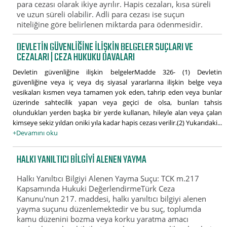
para cezası olarak ikiye ayrılır. Hapis cezaları, kısa süreli
ve uzun süreli olabilir. Adli para cezası ise suçun
niteliğine göre belirlenen miktarda para ödenmesidir.
DEVLETIN GÜVENLIĞINE ILIŞKIN BELGELER SUÇLARI VE
CEZALARI | CEZA HUKUKU DAVALARI
Devletin güvenliğine ilişkin belgelerMadde 326- (1) Devletin
güvenliğine veya iç veya dış siyasal yararlarına ilişkin belge veya
vesikaları kısmen veya tamamen yok eden, tahrip eden veya bunlar
üzerinde sahtecilik yapan veya geçici de olsa, bunları tahsis
olundukları yerden başka bir yerde kullanan, hileyle alan veya çalan
kimseye sekiz yıldan oniki yıla kadar hapis cezası verilir.(2) Yukarıdaki...
+Devamını oku
HALKI YANILTICI BILGIYI ALENEN YAYMA
Halkı Yanıltıcı Bilgiyi Alenen Yayma Suçu: TCK m.217
Kapsamında Hukuki DeğerlendirmeTürk Ceza
Kanunu'nun 217. maddesi, halkı yanıltıcı bilgiyi alenen
yayma suçunu düzenlemektedir ve bu suç, toplumda
kamu düzenini bozma veya korku yaratma amacı