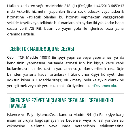
Halkı askerlikten soğutmaMadde 318- (1) (Değişik: 11/4/2013-6459/13
md.) Askerlik hizmetini yapanları firara sevk edecek veya askerlik
hizmetine katılacak olanları bu hizmeti yapmaktan vazgeçirecek
şekilde teşvik veya telkinde bulunanlara altı aydan iki yıla kadar hapis
cezası verilir.(2) Fiil, basın ve yayın yolu ile işlenirse ceza yarısı
oranında artırılır.
CEBIR TCK MADDE SUÇU VE CEZASI
Cebir TCK Madde 108(1) Bir şeyi yapması veya yapmaması ya da
kendisinin yapmasına müsaade etmesi için bir kişiye karşı cebir
kullanılması halinde, kasten yaralama suçundan verilecek ceza üçte
birinden yarısına kadar artırılarak hükmolunur.Kişiyi hürriyetinden
yoksun kılma TCK Madde 109(1) Bir kimseyi hukuka aykırı olarak bir
yere gitmek veya bir yerde kalmak hürriyetinden...
+Devamını oku
İŞKENCE VE EZIYET SUÇLARI VE CEZALARI | CEZA HUKUKU
DAVALARI
İşkence ve EziyetİşkenceCeza kanunu Madde 94- (1) Bir kişiye karşı
insan onuruyla bağdaşmayan ve bedensel veya ruhsal yönden acı
çekmesine, algılama veya irade yeteneğinin etkilenmesine,