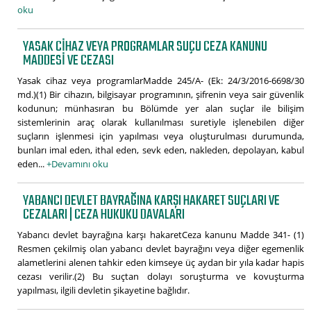
oku
YASAK CIHAZ VEYA PROGRAMLAR SUÇU CEZA KANUNU
MADDESI VE CEZASI
Yasak cihaz veya programlarMadde 245/A- (Ek: 24/3/2016-6698/30
md.)(1) Bir cihazın, bilgisayar programının, şifrenin veya sair güvenlik
kodunun; münhasıran bu Bölümde yer alan suçlar ile bilişim
sistemlerinin araç olarak kullanılması suretiyle işlenebilen diğer
suçların işlenmesi için yapılması veya oluşturulması durumunda,
bunları imal eden, ithal eden, sevk eden, nakleden, depolayan, kabul
eden...
+Devamını oku
YABANCI DEVLET BAYRAĞINA KARŞI HAKARET SUÇLARI VE
CEZALARI | CEZA HUKUKU DAVALARI
Yabancı devlet bayrağına karşı hakaretCeza kanunu Madde 341- (1)
Resmen çekilmiş olan yabancı devlet bayrağını veya diğer egemenlik
alametlerini alenen tahkir eden kimseye üç aydan bir yıla kadar hapis
cezası verilir.(2) Bu suçtan dolayı soruşturma ve kovuşturma
yapılması, ilgili devletin şikayetine bağlıdır.