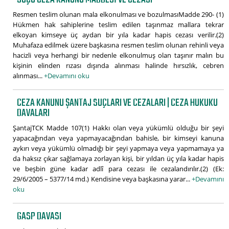
Resmen teslim olunan mala elkonulması ve bozulmasıMadde 290- (1)
Hükmen hak sahiplerine teslim edilen taşınmaz mallara tekrar
elkoyan kimseye üç aydan bir yıla kadar hapis cezası verilir.(2)
Muhafaza edilmek üzere başkasına resmen teslim olunan rehinli veya
hacizli veya herhangi bir nedenle elkonulmuş olan taşınır malın bu
kişinin elinden rızası dışında alınması halinde hırsızlık, cebren
alınması...
+Devamını oku
CEZA KANUNU ŞANTAJ SUÇLARI VE CEZALARI | CEZA HUKUKU
DAVALARI
ŞantajTCK Madde 107(1) Hakkı olan veya yükümlü olduğu bir şeyi
yapacağından veya yapmayacağından bahisle, bir kimseyi kanuna
aykırı veya yükümlü olmadığı bir şeyi yapmaya veya yapmamaya ya
da haksız çıkar sağlamaya zorlayan kişi, bir yıldan üç yıla kadar hapis
ve beşbin güne kadar adlî para cezası ile cezalandırılır.(2) (Ek:
29/6/2005 – 5377/14 md.) Kendisine veya başkasına yarar...
+Devamını
oku
GASP DAVASI