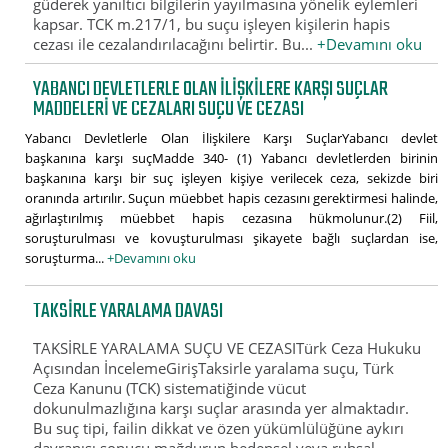
güderek yanıltıcı bilgilerin yayılmasına yönelik eylemleri
kapsar. TCK m.217/1, bu suçu işleyen kişilerin hapis
cezası ile cezalandırılacağını belirtir. Bu...
+Devamını oku
YABANCI DEVLETLERLE OLAN İLIŞKILERE KARŞI SUÇLAR
MADDELERI VE CEZALARI SUÇU VE CEZASI
Yabancı Devletlerle Olan İlişkilere Karşı SuçlarYabancı devlet
başkanına karşı suçMadde 340- (1) Yabancı devletlerden birinin
başkanına karşı bir suç işleyen kişiye verilecek ceza, sekizde biri
oranında artırılır. Suçun müebbet hapis cezasını gerektirmesi halinde,
ağırlaştırılmış müebbet hapis cezasına hükmolunur.(2) Fiil,
soruşturulması ve kovuşturulması şikayete bağlı suçlardan ise,
soruşturma...
+Devamını oku
TAKSIRLE YARALAMA DAVASI
TAKSİRLE YARALAMA SUÇU VE CEZASITürk Ceza Hukuku
Açısından İncelemeGirişTaksirle yaralama suçu, Türk
Ceza Kanunu (TCK) sistematiğinde vücut
dokunulmazlığına karşı suçlar arasında yer almaktadır.
Bu suç tipi, failin dikkat ve özen yükümlülüğüne aykırı