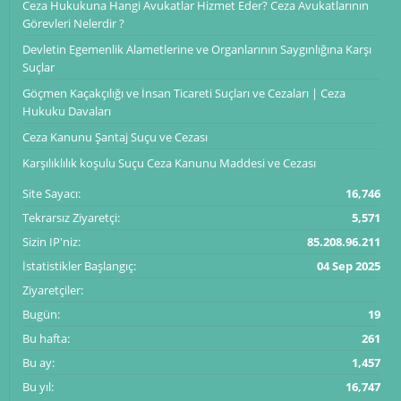
Ceza Hukukuna Hangi Avukatlar Hizmet Eder? Ceza Avukatlarının
Görevleri Nelerdir ?
Devletin Egemenlik Alametlerine ve Organlarının Saygınlığına Karşı
Suçlar
Göçmen Kaçakçılığı ve İnsan Ticareti Suçları ve Cezaları | Ceza
Hukuku Davaları
Ceza Kanunu Şantaj Suçu ve Cezası
Karşılıklılık koşulu Suçu Ceza Kanunu Maddesi ve Cezası
Site Sayacı:
16,746
Tekrarsız Ziyaretçi:
5,571
Sizin IP'niz:
85.208.96.211
İstatistikler Başlangıç:
04 Sep 2025
Ziyaretçiler:
Bugün:
19
Bu hafta:
261
Bu ay:
1,457
Bu yıl:
16,747