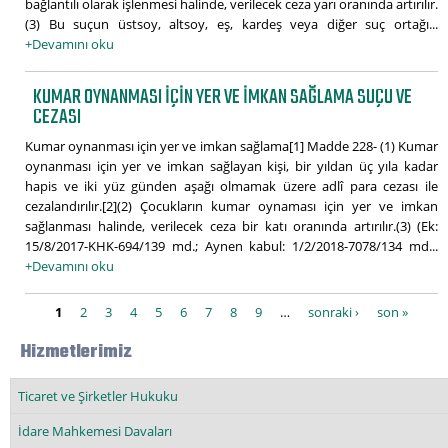
bağlantılı olarak işlenmesi halinde, verilecek ceza yarı oranında artırılır.
(3) Bu suçun üstsoy, altsoy, eş, kardeş veya diğer suç ortağı...
+Devamını oku
KUMAR OYNANMASI IÇIN YER VE IMKAN SAĞLAMA SUÇU VE
CEZASI
Kumar oynanması için yer ve imkan sağlama[1] Madde 228- (1) Kumar
oynanması için yer ve imkan sağlayan kişi, bir yıldan üç yıla kadar
hapis ve iki yüz günden aşağı olmamak üzere adlî para cezası ile
cezalandırılır.[2](2) Çocukların kumar oynaması için yer ve imkan
sağlanması halinde, verilecek ceza bir katı oranında artırılır.(3) (Ek:
15/8/2017-KHK-694/139 md.; Aynen kabul: 1/2/2018-7078/134 md...
+Devamını oku
Sayfalar
1
2
3
4
5
6
7
8
9
…
sonraki ›
son »
Hizmetlerimiz
Ticaret ve Şirketler Hukuku
İdare Mahkemesi Davaları