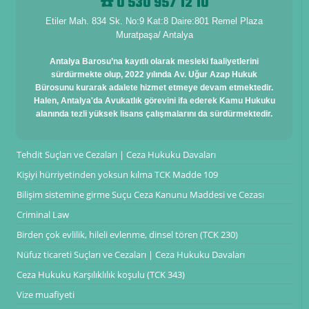
☎️ 0 530 957 12 10
Etiler Mah. 834 Sk. No:9 Kat:8 Daire:801 Remel Plaza
Muratpaşa/ Antalya
Antalya Barosu’na kayıtlı olarak mesleki faaliyetlerini
sürdürmekte olup, 2022 yılında Av. Uğur Azap Hukuk
Bürosunu kurarak adalete hizmet etmeye devam etmektedir.
Halen, Antalya'da Avukatlık görevini ifa ederek Kamu Hukuku
alanında tezli yüksek lisans çalışmalarını da sürdürmektedir.
Tehdit Suçları ve Cezaları | Ceza Hukuku Davaları
Kişiyi hürriyetinden yoksun kılma TCK Madde 109
Bilişim sistemine girme Suçu Ceza Kanunu Maddesi ve Cezası
Criminal Law
Birden çok evlilik, hileli evlenme, dinsel tören (TCK 230)
Nüfuz ticareti Suçları ve Cezaları | Ceza Hukuku Davaları
Ceza Hukuku Karşılıklılık koşulu (TCK 343)
Vize muafiyeti