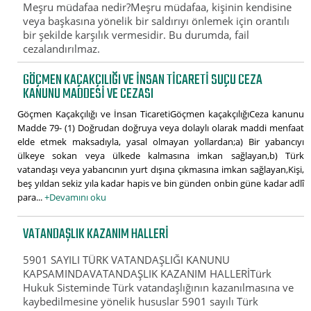
Meşru müdafaa nedir?Meşru müdafaa, kişinin kendisine
veya başkasına yönelik bir saldırıyı önlemek için orantılı
bir şekilde karşılık vermesidir. Bu durumda, fail
cezalandırılmaz.
GÖÇMEN KAÇAKÇILIĞI VE İNSAN TICARETI SUÇU CEZA
KANUNU MADDESI VE CEZASI
Göçmen Kaçakçılığı ve İnsan TicaretiGöçmen kaçakçılığıCeza kanunu
Madde 79- (1) Doğrudan doğruya veya dolaylı olarak maddi menfaat
elde etmek maksadıyla, yasal olmayan yollardan;a) Bir yabancıyı
ülkeye sokan veya ülkede kalmasına imkan sağlayan,b) Türk
vatandaşı veya yabancının yurt dışına çıkmasına imkan sağlayan,Kişi,
beş yıldan sekiz yıla kadar hapis ve bin günden onbin güne kadar adlî
para...
+Devamını oku
VATANDAŞLIK KAZANIM HALLERİ
5901 SAYILI TÜRK VATANDAŞLIĞI KANUNU
KAPSAMINDAVATANDAŞLIK KAZANIM HALLERİTürk
Hukuk Sisteminde Türk vatandaşlığının kazanılmasına ve
kaybedilmesine yönelik hususlar 5901 sayılı Türk