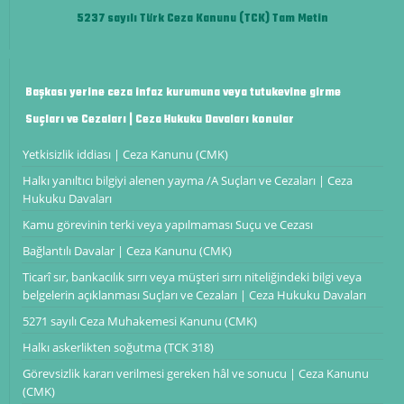
5237 sayılı Türk Ceza Kanunu (TCK) Tam Metin
Başkası yerine ceza infaz kurumuna veya tutukevine girme
Suçları ve Cezaları | Ceza Hukuku Davaları konular
Yetkisizlik iddiası | Ceza Kanunu (CMK)
Halkı yanıltıcı bilgiyi alenen yayma /A Suçları ve Cezaları | Ceza
Hukuku Davaları
Kamu görevinin terki veya yapılmaması Suçu ve Cezası
Bağlantılı Davalar | Ceza Kanunu (CMK)
Ticarî sır, bankacılık sırrı veya müşteri sırrı niteliğindeki bilgi veya
belgelerin açıklanması Suçları ve Cezaları | Ceza Hukuku Davaları
5271 sayılı Ceza Muhakemesi Kanunu (CMK)
Halkı askerlikten soğutma (TCK 318)
Görevsizlik kararı verilmesi gereken hâl ve sonucu | Ceza Kanunu
(CMK)