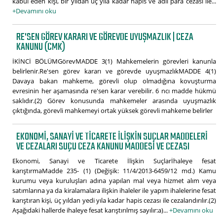
kabul eden kişi, bir yıldan üç yıla kadar hapis ve adlî para cezası ile...
+Devamını oku
RE'SEN GÖREV KARARI VE GÖREVDE UYUŞMAZLIK | CEZA
KANUNU (CMK)
İKİNCİ BÖLÜMGörevMADDE 3(1) Mahkemelerin görevleri kanunla
belirlenir.Re'sen görev kararı ve görevde uyuşmazlıkMADDE 4(1)
Davaya bakan mahkeme, görevli olup olmadığına kovuşturma
evresinin her aşamasında re'sen karar verebilir. 6 ncı madde hükmü
saklıdır.(2) Görev konusunda mahkemeler arasında uyuşmazlık
çıktığında, görevli mahkemeyi ortak yüksek görevli mahkeme belirler
EKONOMI, SANAYI VE TICARETE İLIŞKIN SUÇLAR MADDELERI
VE CEZALARI SUÇU CEZA KANUNU MADDESI VE CEZASI
Ekonomi, Sanayi ve Ticarete İlişkin Suçlarİhaleye fesat
karıştırmaMadde 235- (1) (Değişik: 11/4/2013-6459/12 md.) Kamu
kurumu veya kuruluşları adına yapılan mal veya hizmet alım veya
satımlarına ya da kiralamalara ilişkin ihaleler ile yapım ihalelerine fesat
karıştıran kişi, üç yıldan yedi yıla kadar hapis cezası ile cezalandırılır.(2)
Aşağıdaki hallerde ihaleye fesat karıştırılmış sayılır:a)...
+Devamını oku