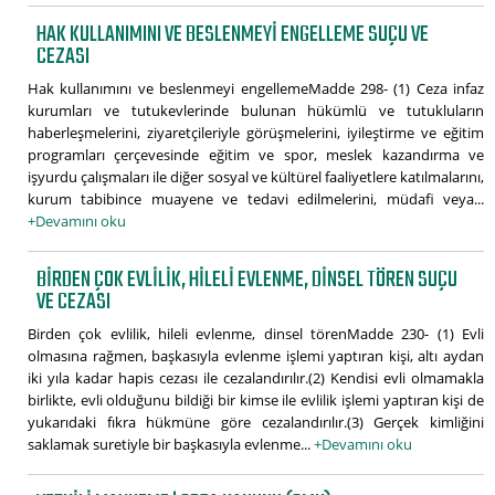
HAK KULLANIMINI VE BESLENMEYI ENGELLEME SUÇU VE
CEZASI
Hak kullanımını ve beslenmeyi engellemeMadde 298- (1) Ceza infaz
kurumları ve tutukevlerinde bulunan hükümlü ve tutukluların
haberleşmelerini, ziyaretçileriyle görüşmelerini, iyileştirme ve eğitim
programları çerçevesinde eğitim ve spor, meslek kazandırma ve
işyurdu çalışmaları ile diğer sosyal ve kültürel faaliyetlere katılmalarını,
kurum tabibince muayene ve tedavi edilmelerini, müdafi veya...
+Devamını oku
BIRDEN ÇOK EVLILIK, HILELI EVLENME, DINSEL TÖREN SUÇU
VE CEZASI
Birden çok evlilik, hileli evlenme, dinsel törenMadde 230- (1) Evli
olmasına rağmen, başkasıyla evlenme işlemi yaptıran kişi, altı aydan
iki yıla kadar hapis cezası ile cezalandırılır.(2) Kendisi evli olmamakla
birlikte, evli olduğunu bildiği bir kimse ile evlilik işlemi yaptıran kişi de
yukarıdaki fıkra hükmüne göre cezalandırılır.(3) Gerçek kimliğini
saklamak suretiyle bir başkasıyla evlenme...
+Devamını oku