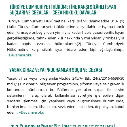
TÜRKIYE CUMHURIYETI HÜKÛMETINE KARŞI SILÂHLI ISYAN
SUÇLARI VE CEZALARI | CEZA HUKUKU DAVALARI
Türkiye Cumhuriyeti Hükûmetine karşı silâhlı isyanMadde 313- (1)
Halkı, Türkiye Cumhuriyeti Hükûmetine karşı silahlı bir isyana tahrik
eden kimseye onbeş yıldan yirmi yıla kadar hapis cezası verilir. İsyan
gerçekleştiğinde, tahrik eden kişi hakkında yirmi yıldan yirmibeş yıla
kadar hapis cezasına hükmolunur.(2) Türkiye Cumhuriyeti
Hükûmetine karşı silahlı isyanı idare eden kişi, ağırlaştırılmış...
+Devamını oku
YASAK CIHAZ VEYA PROGRAMLAR SUÇU VE CEZASI
Yasak cihaz veya programlarMadde 245/A- (Ek: 24/3/2016-6698/30
md.)(1) Bir cihazın, bilgisayar programının, şifrenin veya sair güvenlik
kodunun; münhasıran bu Bölümde yer alan suçlar ile bilişim
sistemlerinin araç olarak kullanılması suretiyle işlenebilen diğer
suçların işlenmesi için yapılması veya oluşturulması durumunda,
bunları imal eden, ithal eden, sevk eden, nakleden, depolayan, kabul
eden...
+Devamını oku