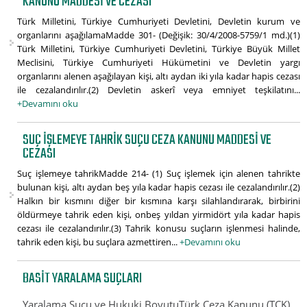
KANUNU MADDESI VE CEZASI
Türk Milletini, Türkiye Cumhuriyeti Devletini, Devletin kurum ve
organlarını aşağılamaMadde 301- (Değişik: 30/4/2008-5759/1 md.)(1)
Türk Milletini, Türkiye Cumhuriyeti Devletini, Türkiye Büyük Millet
Meclisini, Türkiye Cumhuriyeti Hükümetini ve Devletin yargı
organlarını alenen aşağılayan kişi, altı aydan iki yıla kadar hapis cezası
ile cezalandırılır.(2) Devletin askerî veya emniyet teşkilatını...
+Devamını oku
SUÇ IŞLEMEYE TAHRIK SUÇU CEZA KANUNU MADDESI VE
CEZASI
Suç işlemeye tahrikMadde 214- (1) Suç işlemek için alenen tahrikte
bulunan kişi, altı aydan beş yıla kadar hapis cezası ile cezalandırılır.(2)
Halkın bir kısmını diğer bir kısmına karşı silahlandırarak, birbirini
öldürmeye tahrik eden kişi, onbeş yıldan yirmidört yıla kadar hapis
cezası ile cezalandırılır.(3) Tahrik konusu suçların işlenmesi halinde,
tahrik eden kişi, bu suçlara azmettiren...
+Devamını oku
BASIT YARALAMA SUÇLARI
Yaralama Suçu ve Hukuki BoyutuTürk Ceza Kanunu (TCK)