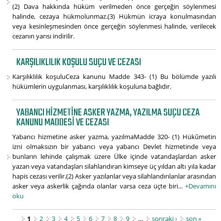
(2) Dava hakkında hüküm verilmeden önce gerçeğin söylenmesi
halinde, cezaya hükmolunmaz.(3) Hükmün icraya konulmasından
veya kesinleşmesinden önce gerçeğin söylenmesi halinde, verilecek
cezanın yarısı indirilir.
KARŞILIKLILIK KOŞULU SUÇU VE CEZASI
Karşılıklılık koşuluCeza kanunu Madde 343- (1) Bu bölümde yazılı
hükümlerin uygulanması, karşılıklılık koşuluna bağlıdır.
YABANCI HIZMETINE ASKER YAZMA, YAZILMA SUÇU CEZA
KANUNU MADDESI VE CEZASI
Yabancı hizmetine asker yazma, yazılmaMadde 320- (1) Hükûmetin
izni olmaksızın bir yabancı veya yabancı Devlet hizmetinde veya
bunların lehinde çalışmak üzere Ülke içinde vatandaşlardan asker
yazan veya vatandaşları silahlandıran kimseye üç yıldan altı yıla kadar
hapis cezası verilir.(2) Asker yazılanlar veya silahlandırılanlar arasından
asker veya askerlik çağında olanlar varsa ceza üçte biri...
+Devamını
oku
Sayfalar
1
2
3
4
5
6
7
8
9
…
sonraki ›
son »