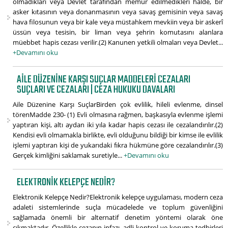
olmadıkları veya Devlet tarafından memur edilmedikleri halde, bir
asker kıtasının veya donanmasının veya savaş gemisinin veya savaş
hava filosunun veya bir kale veya müstahkem mevkiin veya bir askerî
üssün veya tesisin, bir liman veya şehrin komutasını alanlara
müebbet hapis cezası verilir.(2) Kanunen yetkili olmaları veya Devlet...
+Devamını oku
AILE DÜZENINE KARŞI SUÇLAR MADDELERI CEZALARI
SUÇLARI VE CEZALARI | CEZA HUKUKU DAVALARI
Aile Düzenine Karşı SuçlarBirden çok evlilik, hileli evlenme, dinsel
törenMadde 230- (1) Evli olmasına rağmen, başkasıyla evlenme işlemi
yaptıran kişi, altı aydan iki yıla kadar hapis cezası ile cezalandırılır.(2)
Kendisi evli olmamakla birlikte, evli olduğunu bildiği bir kimse ile evlilik
işlemi yaptıran kişi de yukarıdaki fıkra hükmüne göre cezalandırılır.(3)
Gerçek kimliğini saklamak suretiyle...
+Devamını oku
ELEKTRONIK KELEPÇE NEDIR?
Elektronik Kelepçe Nedir?Elektronik kelepçe uygulaması, modern ceza
adaleti sistemlerinde suçla mücadelede ve toplum güvenliğini
sağlamada önemli bir alternatif denetim yöntemi olarak öne
çıkmaktadır. Özellikle cezanın infazı, adli kontrol ve koruma tedbirleri