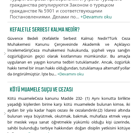
гражданства регулируются Законом о турецком
гражданстве № 5901 и соответствующими
Постановлениями. Делами по...
+Devamını oku
KEFALETLE SERBEST KALMA NEDIR?
Güvence Bedeli (Kefaletle Serbest Kalma) Nedir?Türk Ceza
Muhakemesi Kanunu Çerçevesinde Akademik ve Açıklayıcı
İncelemeGirişCeza muhakemesi hukukunda, şüpheli veya sanığın
özgürlüğünün geçici olarak kısıtlanması mümkündür. Bu amaçla
uygulanan en yaygın koruma tedbiri tutuklamadır. Ancak, özgürlük
hakkı temel bir insan hakkı olduğundan, tutuklamaya alternatif yollar
da öngörülmüştür. İşte bu...
+Devamını oku
KÖTÜ MUAMELE SUÇU VE CEZASI
Kötü muameleCeza kanunu Madde 232- (1) Aynı konutta birlikte
yaşadığı kişilerden birine karşı kötü muamelede bulunan kimse, iki
aydan bir yıla kadar hapis cezası ile cezalandırılır.(2) İdaresi altında
bulunan veya büyütmek, okutmak, bakmak, muhafaza etmek veya
bir meslek veya sanat öğretmekle yükümlü olduğu kişi üzerinde,
sahibi bulunduğu terbiye hakkından doğan disiplin yetkisini kötüye