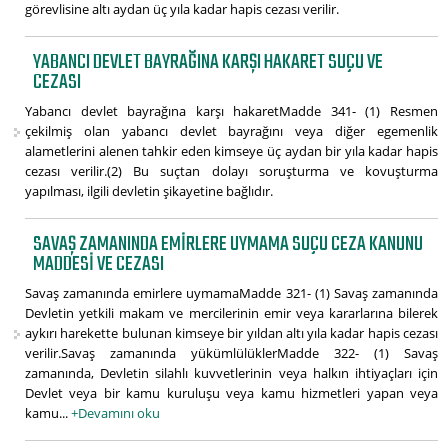
görevlisine altı aydan üç yıla kadar hapis cezası verilir.
YABANCI DEVLET BAYRAĞINA KARŞI HAKARET SUÇU VE
CEZASI
Yabancı devlet bayrağına karşı hakaretMadde 341- (1) Resmen
çekilmiş olan yabancı devlet bayrağını veya diğer egemenlik
alametlerini alenen tahkir eden kimseye üç aydan bir yıla kadar hapis
cezası verilir.(2) Bu suçtan dolayı soruşturma ve kovuşturma
yapılması, ilgili devletin şikayetine bağlıdır.
SAVAŞ ZAMANINDA EMIRLERE UYMAMA SUÇU CEZA KANUNU
MADDESI VE CEZASI
Savaş zamanında emirlere uymamaMadde 321- (1) Savaş zamanında
Devletin yetkili makam ve mercilerinin emir veya kararlarına bilerek
aykırı harekette bulunan kimseye bir yıldan altı yıla kadar hapis cezası
verilir.Savaş zamanında yükümlülüklerMadde 322- (1) Savaş
zamanında, Devletin silahlı kuvvetlerinin veya halkın ihtiyaçları için
Devlet veya bir kamu kuruluşu veya kamu hizmetleri yapan veya
kamu...
+Devamını oku