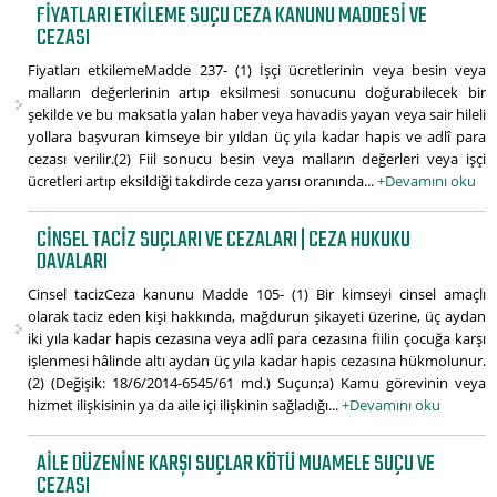
FIYATLARI ETKILEME SUÇU CEZA KANUNU MADDESI VE
CEZASI
Fiyatları etkilemeMadde 237- (1) İşçi ücretlerinin veya besin veya
malların değerlerinin artıp eksilmesi sonucunu doğurabilecek bir
şekilde ve bu maksatla yalan haber veya havadis yayan veya sair hileli
yollara başvuran kimseye bir yıldan üç yıla kadar hapis ve adlî para
cezası verilir.(2) Fiil sonucu besin veya malların değerleri veya işçi
ücretleri artıp eksildiği takdirde ceza yarısı oranında...
+Devamını oku
CINSEL TACIZ SUÇLARI VE CEZALARI | CEZA HUKUKU
DAVALARI
Cinsel tacizCeza kanunu Madde 105- (1) Bir kimseyi cinsel amaçlı
olarak taciz eden kişi hakkında, mağdurun şikayeti üzerine, üç aydan
iki yıla kadar hapis cezasına veya adlî para cezasına fiilin çocuğa karşı
işlenmesi hâlinde altı aydan üç yıla kadar hapis cezasına hükmolunur.
(2) (Değişik: 18/6/2014-6545/61 md.) Suçun;a) Kamu görevinin veya
hizmet ilişkisinin ya da aile içi ilişkinin sağladığı...
+Devamını oku
AILE DÜZENINE KARŞI SUÇLAR KÖTÜ MUAMELE SUÇU VE
CEZASI