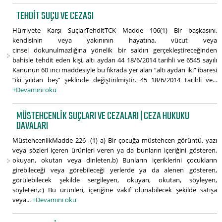
TEHDIT SUÇU VE CEZASI
Hürriyete Karşı SuçlarTehditTCK Madde 106(1) Bir başkasını,
kendisinin veya yakınının hayatına, vücut veya
cinsel dokunulmazlığına yönelik bir saldırı gerçekleştireceğinden
bahisle tehdit eden kişi, altı aydan 44 18/6/2014 tarihli ve 6545 sayılı
Kanunun 60 ıncı maddesiyle bu fıkrada yer alan “altı aydan iki” ibaresi
“iki yıldan beş” şeklinde değiştirilmiştir. 45 18/6/2014 tarihli ve...
+Devamını oku
MÜSTEHCENLIK SUÇLARI VE CEZALARI | CEZA HUKUKU
DAVALARI
MüstehcenlikMadde 226- (1) a) Bir çocuğa müstehcen görüntü, yazı
veya sözleri içeren ürünleri veren ya da bunların içeriğini gösteren,
okuyan, okutan veya dinleten,b) Bunların içeriklerini çocukların
girebileceği veya görebileceği yerlerde ya da alenen gösteren,
görülebilecek şekilde sergileyen, okuyan, okutan, söyleyen,
söyleten,c) Bu ürünleri, içeriğine vakıf olunabilecek şekilde satışa
veya...
+Devamını oku