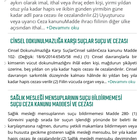
aykırı olarak imal, ithal veya ihraç eden kişi, yirmi yıldan
otuz yıla kadar hapis ve ikibin günden yirmibin güne
kadar adlî para cezası ile cezalandırılır.(2) Uyuşturucu
veya uyarıcı Ceza kanunuMadde ihracı fiilinin diğer ülke
açısından ithal...
+Devamını oku
CINSEL DOKUNULMAZLIĞA KARŞI SUÇLAR SUÇU VE CEZASI
Cinsel Dokunulmazlığa Karşı SuçlarCinsel saldırıCeza kanunu Madde
102- (Değişik: 18/6/2014-6545/58 md.) (1) Cinsel davranışlarla bir
kimsenin vücut dokunulmazlığını ihlâl eden kişi, mağdurun şikâyeti
üzerine, beş yıldan on yıla kadar hapis cezası ile cezalandırılır. Cinsel
davranışın sarkıntılık düzeyinde kalması hâlinde iki yıldan beş yıla
kadar hapis cezası verilir.(2) Fiilin vücuda organ veya...
+Devamını oku
SAĞLIK MESLEĞI MENSUPLARININ SUÇU BILDIRMEMESI
SUÇU CEZA KANUNU MADDESI VE CEZASI
Sağlık mesleği mensuplarının suçu bildirmemesi Madde 280- (1)
Görevini yaptığı sırada bir suçun işlendiği yönünde bir belirti ile
karşılaşmasına rağmen, durumu yetkili makamlara bildirmeyen veya
bu hususta gecikme gösteren sağlık mesleği mensubu, bir yıla kadar
hapis cezası ile cezalandırılır.(2) Sağlık mesleği mensubu deyiminden