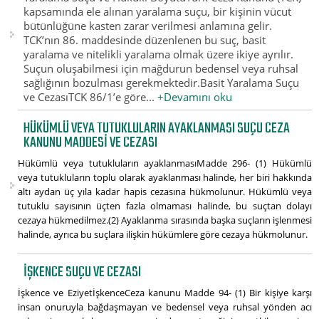
kapsamında ele alınan yaralama suçu, bir kişinin vücut
bütünlüğüne kasten zarar verilmesi anlamına gelir.
TCK’nın 86. maddesinde düzenlenen bu suç, basit
yaralama ve nitelikli yaralama olmak üzere ikiye ayrılır.
Suçun oluşabilmesi için mağdurun bedensel veya ruhsal
sağlığının bozulması gerekmektedir.Basit Yaralama Suçu
ve CezasıTCK 86/1’e göre...
+Devamını oku
HÜKÜMLÜ VEYA TUTUKLULARIN AYAKLANMASI SUÇU CEZA
KANUNU MADDESI VE CEZASI
Hükümlü veya tutukluların ayaklanmasıMadde 296- (1) Hükümlü
veya tutukluların toplu olarak ayaklanması halinde, her biri hakkında
altı aydan üç yıla kadar hapis cezasına hükmolunur. Hükümlü veya
tutuklu sayısının üçten fazla olmaması halinde, bu suçtan dolayı
cezaya hükmedilmez.(2) Ayaklanma sırasında başka suçların işlenmesi
halinde, ayrıca bu suçlara ilişkin hükümlere göre cezaya hükmolunur.
İŞKENCE SUÇU VE CEZASI
İşkence ve EziyetİşkenceCeza kanunu Madde 94- (1) Bir kişiye karşı
insan onuruyla bağdaşmayan ve bedensel veya ruhsal yönden acı