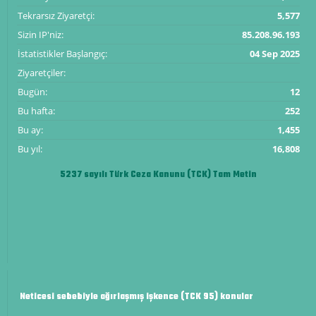
Tekrarsız Ziyaretçi:
5,577
Sizin IP'niz:
85.208.96.193
İstatistikler Başlangıç:
04 Sep 2025
Ziyaretçiler:
Bugün:
12
Bu hafta:
252
Bu ay:
1,455
Bu yıl:
16,808
5237 sayılı Türk Ceza Kanunu (TCK) Tam Metin
Neticesi sebebiyle ağırlaşmış işkence (TCK 95) konular