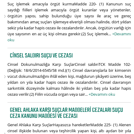
Suç işlemek amacıyla örgüt kurmaMadde 220- (1) Kanunun suç
saydığı fiilleri işlemek amacıyla örgüt kuranlar veya yönetenler,
örgütün yapısı, sahip bulunduğu üye sayısı ile araç ve gereç
bakımından amaç suçları işlemeye elverişli olması halinde, dört yıldan
sekiz yıla kadar hapis cezası ile cezalandırılır. Ancak, örgütün varlığı için
üye sayısının en az üç kişi olması gerekir.(2) Suç işlemek...
+Devamını
oku
CINSEL SALDIRI SUÇU VE CEZASI
Cinsel Dokunulmazlığa Karşı SuçlarCinsel saldırıTCK Madde 102-
(Değişik: 18/6/2014-6545/58 md.)(1) Cinsel davranışlarla bir kimsenin
vücut dokunulmazlığını ihlâl eden kişi, mağdurun şikâyeti üzerine, beş
yıldan on yıla kadar hapis cezası ile cezalandırılır. Cinsel davranışın
sarkıntılık düzeyinde kalması hâlinde iki yıldan beş yıla kadar hapis
cezası verilir.(2) Fiilin vücuda organ veya sair...
+Devamını oku
GENEL AHLAKA KARŞI SUÇLAR MADDELERI CEZALARI SUÇU
CEZA KANUNU MADDESI VE CEZASI
Genel Ahlaka Karşı SuçlarHayasızca hareketlerMadde 225- (1) Alenen
cinsel ilişkide bulunan veya teşhircilik yapan kişi, altı aydan bir yıla