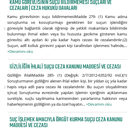
KAMU GÖREVLISININ SUÇU BILDIRMEMESI SUÇLARI VE
CEZALARI | CEZA HUKUKU DAVALARI
Kamu görevlisinin suçu bildirmemesiMadde 279- (1) Kamu adına
soruşturma ve kovuşturmayı gerektiren bir suçun işlendiğini
göreviyle bağlantılı olarak öğrenip de yetkili makamlara bildirimde
bulunmayı ihmal eden veya bu hususta gecikme gösteren kamu
görevlisi, altı aydan iki yıla kadar hapis cezası ile cezalandırılır.(2)
Suçun, adlî kolluk görevini yapan kişi tarafından işlenmesi halinde,...
+Devamını oku
GIZLILIĞIN IHLALI SUÇU CEZA KANUNU MADDESI VE CEZASI
Gizliliğin ihlaliMadde 285- (1) (Değişik: 2/7/2012-6352/92 md.)(1)
Soruşturmanın gizliliğini alenen ihlal eden kişi, bir yıldan üç yıla kadar
hapis veya adli para cezası ile cezalandırılır. Bu suçun oluşabilmesi
için;a) Soruşturma evresinde yapılan işlemin içeriğinin açıklanması
suretiyle, suçlu sayılmama karinesinden yararlanma hakkının veya
haberleşmenin gizliliğinin ya da özel hayatın...
+Devamını oku
SUÇ IŞLEMEK AMACIYLA ÖRGÜT KURMA SUÇU CEZA KANUNU
MADDESI VE CEZASI