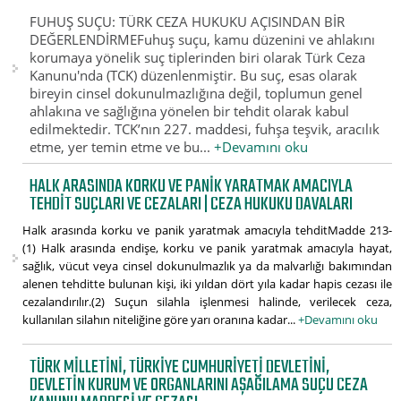
FUHUŞ SUÇU: TÜRK CEZA HUKUKU AÇISINDAN BİR
DEĞERLENDİRMEFuhuş suçu, kamu düzenini ve ahlakını
korumaya yönelik suç tiplerinden biri olarak Türk Ceza
Kanunu'nda (TCK) düzenlenmiştir. Bu suç, esas olarak
bireyin cinsel dokunulmazlığına değil, toplumun genel
ahlakına ve sağlığına yönelen bir tehdit olarak kabul
edilmektedir. TCK’nın 227. maddesi, fuhşa teşvik, aracılık
etme, yer temin etme ve bu...
+Devamını oku
HALK ARASINDA KORKU VE PANIK YARATMAK AMACIYLA
TEHDIT SUÇLARI VE CEZALARI | CEZA HUKUKU DAVALARI
Halk arasında korku ve panik yaratmak amacıyla tehditMadde 213-
(1) Halk arasında endişe, korku ve panik yaratmak amacıyla hayat,
sağlık, vücut veya cinsel dokunulmazlık ya da malvarlığı bakımından
alenen tehditte bulunan kişi, iki yıldan dört yıla kadar hapis cezası ile
cezalandırılır.(2) Suçun silahla işlenmesi halinde, verilecek ceza,
kullanılan silahın niteliğine göre yarı oranına kadar...
+Devamını oku
TÜRK MILLETINI, TÜRKIYE CUMHURIYETI DEVLETINI,
DEVLETIN KURUM VE ORGANLARINI AŞAĞILAMA SUÇU CEZA