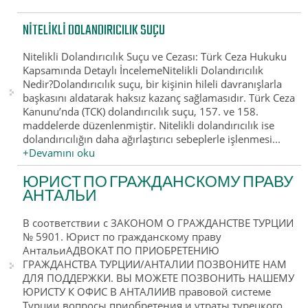
NITELIKLI DOLANDIRICILIK SUÇU
Nitelikli Dolandırıcılık Suçu ve Cezası: Türk Ceza Hukuku
Kapsamında Detaylı İncelemeNitelikli Dolandırıcılık
Nedir?Dolandırıcılık suçu, bir kişinin hileli davranışlarla
başkasını aldatarak haksız kazanç sağlamasıdır. Türk Ceza
Kanunu’nda (TCK) dolandırıcılık suçu, 157. ve 158.
maddelerde düzenlenmiştir. Nitelikli dolandırıcılık ise
dolandırıcılığın daha ağırlaştırıcı sebeplerle işlenmesi...
+Devamını oku
ЮРИСТ ПО ГРАЖДАНСКОМУ ПРАВУ
АНТАЛЬИ
В соответствии с ЗАКОНОМ О ГРАЖДАНСТВЕ ТУРЦИИ
№ 5901. Юрист по гражданскому праву
АнтальиАДВОКАТ ПО ПРИОБРЕТЕНИЮ
ГРАЖДАНСТВА ТУРЦИИ/АНТАЛИИ ПОЗВОНИТЕ НАМ
ДЛЯ ПОДДЕРЖКИ. ВЫ МОЖЕТЕ ПОЗВОНИТЬ НАШЕМУ
ЮРИСТУ К ОФИС В АНТАЛИИВ правовой системе
Турции вопросы приобретения и утраты турецкого