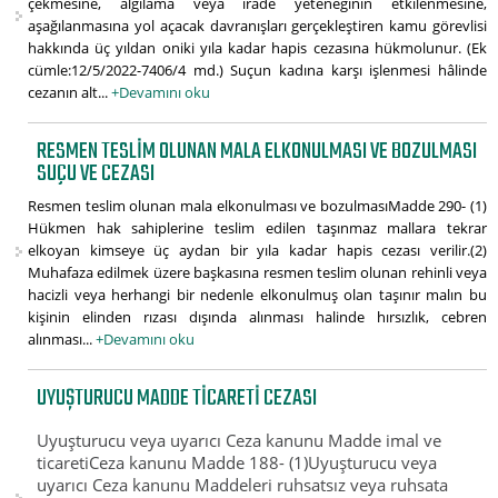
çekmesine, algılama veya irade yeteneğinin etkilenmesine,
aşağılanmasına yol açacak davranışları gerçekleştiren kamu görevlisi
hakkında üç yıldan oniki yıla kadar hapis cezasına hükmolunur. (Ek
cümle:12/5/2022-7406/4 md.) Suçun kadına karşı işlenmesi hâlinde
cezanın alt...
+Devamını oku
RESMEN TESLIM OLUNAN MALA ELKONULMASI VE BOZULMASI
SUÇU VE CEZASI
Resmen teslim olunan mala elkonulması ve bozulmasıMadde 290- (1)
Hükmen hak sahiplerine teslim edilen taşınmaz mallara tekrar
elkoyan kimseye üç aydan bir yıla kadar hapis cezası verilir.(2)
Muhafaza edilmek üzere başkasına resmen teslim olunan rehinli veya
hacizli veya herhangi bir nedenle elkonulmuş olan taşınır malın bu
kişinin elinden rızası dışında alınması halinde hırsızlık, cebren
alınması...
+Devamını oku
UYUŞTURUCU MADDE TICARETI CEZASI
Uyuşturucu veya uyarıcı Ceza kanunu Madde imal ve
ticaretiCeza kanunu Madde 188- (1)Uyuşturucu veya
uyarıcı Ceza kanunu Maddeleri ruhsatsız veya ruhsata