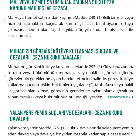
MAL VEYA HIZMET SATIMINDAN KAÇINMA SUÇU CEZA
KANUNU MADDESI VE CEZASI
Mal veya hizmet satımından kaçınmaMadde 240- (1) Belli bir mal veya
hizmeti satmaktan kaçınarak kamu için acil bir ihtiyacın ortaya
çıkmasına neden olan kişi, bir yıldan üç yıla kadar hapis cezası ile
cezalandırılır.
MUHAFIZIN GÖREVINI KÖTÜYE KULLANMASI SUÇLARI VE
CEZALARI | CEZA HUKUKU DAVALARI
Muhafızın görevini kötüye kullanmasıMadde 295- (1) Gözaltına alınan,
tutuklu veya hükümlünün muhafaza veya nakli ile görevli kişilerin,
görevlerinin gereklerine aykırı hareket etmeleri halinde, görevi kötüye
kullanma suçuna ilişkin hükümler uygulanır.(2) Muhafaza veya nakli
ile görevli olan kimse, görevinin gereklerine aykırı olarak gözaltına
alınan, tutuklu veya hükümlünün bulunduğu yerden...
+Devamını oku
YALAN YERE YEMIN SUÇLARI VE CEZALARI | CEZA HUKUKU
DAVALARI
Yalan yere yeminMadde 275- (1) Hukuk davalarında yalan yere yemin
eden davacı veya davalıya bir yıldan beş yıla kadar hapis cezası verilir.