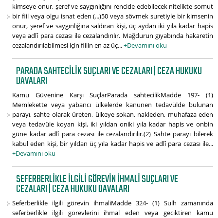
kimseye onur, şeref ve saygınlığını rencide edebilecek nitelikte somut
bir fiil veya olgu isnat eden (...)50 veya sövmek suretiyle bir kimsenin
onur, şeref ve saygınlığına saldıran kişi, üç aydan iki yıla kadar hapis
veya adlî para cezası ile cezalandırılır. Mağdurun gıyabında hakaretin
cezalandırılabilmesi için fiilin en az üç...
+Devamını oku
PARADA SAHTECILIK SUÇLARI VE CEZALARI | CEZA HUKUKU
DAVALARI
Kamu Güvenine Karşı SuçlarParada sahtecilikMadde 197- (1)
Memlekette veya yabancı ülkelerde kanunen tedavülde bulunan
parayı, sahte olarak üreten, ülkeye sokan, nakleden, muhafaza eden
veya tedavüle koyan kişi, iki yıldan oniki yıla kadar hapis ve onbin
güne kadar adlî para cezası ile cezalandırılır.(2) Sahte parayı bilerek
kabul eden kişi, bir yıldan üç yıla kadar hapis ve adlî para cezası ile...
+Devamını oku
SEFERBERLIKLE ILGILI GÖREVIN IHMALI SUÇLARI VE
CEZALARI | CEZA HUKUKU DAVALARI
Seferberlikle ilgili görevin ihmaliMadde 324- (1) Sulh zamanında
seferberlikle ilgili görevlerini ihmal eden veya geciktiren kamu