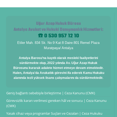
Uğur Azap Hukuk Bürosu
Antalya Avukat ve Hukuki Danışmanlık Hizmetleri
:
☎️ 0 530 957 12 10
Etiler Mah. 834 Sk. No:9 Kat:8 Daire:801 Remel Plaza
Muratpaşa/ Antalya
Antalya Barosu’na kayıtlı olarak mesleki faaliyetlerini
sürdürmekte olup, 2022 yılında Av. Uğur Azap Hukuk
Bürosunu kurarak adalete hizmet etmeye devam etmektedir.
Halen, Antalya'da Avukatlık görevini ifa ederek Kamu Hukuku
alanında tezli yüksek lisans çalışmalarını da sürdürmektedir.
Geniş bağlantı sebebiyle birleştirme | Ceza Kanunu (CMK)
Görevsizlik kararı verilmesi gereken hâl ve sonucu | Ceza Kanunu
(CMK)
Yasak cihaz veya programlar Suçları ve Cezaları | Ceza Hukuku