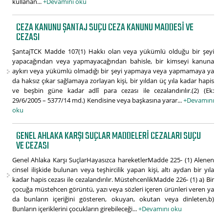
kullanan...
+Devamını oku
CEZA KANUNU ŞANTAJ SUÇU CEZA KANUNU MADDESI VE
CEZASI
ŞantajTCK Madde 107(1) Hakkı olan veya yükümlü olduğu bir şeyi
yapacağından veya yapmayacağından bahisle, bir kimseyi kanuna
aykırı veya yükümlü olmadığı bir şeyi yapmaya veya yapmamaya ya
da haksız çıkar sağlamaya zorlayan kişi, bir yıldan üç yıla kadar hapis
ve beşbin güne kadar adlî para cezası ile cezalandırılır.(2) (Ek:
29/6/2005 – 5377/14 md.) Kendisine veya başkasına yarar...
+Devamını
oku
GENEL AHLAKA KARŞI SUÇLAR MADDELERI CEZALARI SUÇU
VE CEZASI
Genel Ahlaka Karşı SuçlarHayasızca hareketlerMadde 225- (1) Alenen
cinsel ilişkide bulunan veya teşhircilik yapan kişi, altı aydan bir yıla
kadar hapis cezası ile cezalandırılır. MüstehcenlikMadde 226- (1) a) Bir
çocuğa müstehcen görüntü, yazı veya sözleri içeren ürünleri veren ya
da bunların içeriğini gösteren, okuyan, okutan veya dinleten,b)
Bunların içeriklerini çocukların girebileceği...
+Devamını oku