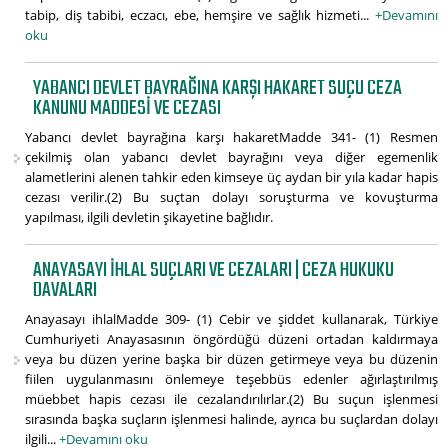
tabip, diş tabibi, eczacı, ebe, hemşire ve sağlık hizmeti...
+Devamını
oku
YABANCI DEVLET BAYRAĞINA KARŞI HAKARET SUÇU CEZA
KANUNU MADDESI VE CEZASI
Yabancı devlet bayrağına karşı hakaretMadde 341- (1) Resmen
çekilmiş olan yabancı devlet bayrağını veya diğer egemenlik
alametlerini alenen tahkir eden kimseye üç aydan bir yıla kadar hapis
cezası verilir.(2) Bu suçtan dolayı soruşturma ve kovuşturma
yapılması, ilgili devletin şikayetine bağlıdır.
ANAYASAYI IHLAL SUÇLARI VE CEZALARI | CEZA HUKUKU
DAVALARI
Anayasayı ihlalMadde 309- (1) Cebir ve şiddet kullanarak, Türkiye
Cumhuriyeti Anayasasının öngördüğü düzeni ortadan kaldırmaya
veya bu düzen yerine başka bir düzen getirmeye veya bu düzenin
fiilen uygulanmasını önlemeye teşebbüs edenler ağırlaştırılmış
müebbet hapis cezası ile cezalandırılırlar.(2) Bu suçun işlenmesi
sırasında başka suçların işlenmesi halinde, ayrıca bu suçlardan dolayı
ilgili...
+Devamını oku