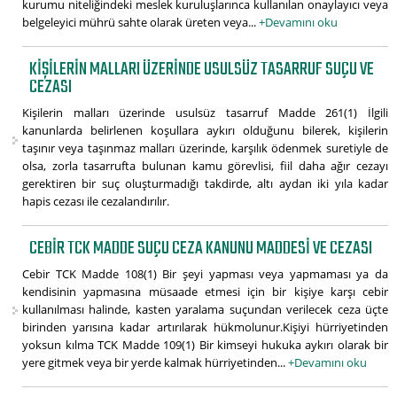
kurumu niteliğindeki meslek kuruluşlarınca kullanılan onaylayıcı veya
belgeleyici mührü sahte olarak üreten veya...
+Devamını oku
KIŞILERIN MALLARI ÜZERINDE USULSÜZ TASARRUF SUÇU VE
CEZASI
Kişilerin malları üzerinde usulsüz tasarruf Madde 261(1) İlgili
kanunlarda belirlenen koşullara aykırı olduğunu bilerek, kişilerin
taşınır veya taşınmaz malları üzerinde, karşılık ödenmek suretiyle de
olsa, zorla tasarrufta bulunan kamu görevlisi, fiil daha ağır cezayı
gerektiren bir suç oluşturmadığı takdirde, altı aydan iki yıla kadar
hapis cezası ile cezalandırılır.
CEBIR TCK MADDE SUÇU CEZA KANUNU MADDESI VE CEZASI
Cebir TCK Madde 108(1) Bir şeyi yapması veya yapmaması ya da
kendisinin yapmasına müsaade etmesi için bir kişiye karşı cebir
kullanılması halinde, kasten yaralama suçundan verilecek ceza üçte
birinden yarısına kadar artırılarak hükmolunur.Kişiyi hürriyetinden
yoksun kılma TCK Madde 109(1) Bir kimseyi hukuka aykırı olarak bir
yere gitmek veya bir yerde kalmak hürriyetinden...
+Devamını oku