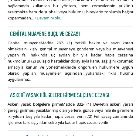
bağlamında kullanılan bu yöntem, hem cezaevlerinin yükünü
azaltmakta hem de şüpheli veya hükümlü bireylerin toplumla bağını
koparmadan...
+Devamını oku
GENITAL MUAYENE SUÇU VE CEZASI
Genital muayeneMadde 287- (1) Yetkili hakim ve savcı kararı
olmaksızın, kişiyi genital muayeneye gönderen veya bu muayeneyi
yapan fail hakkında üç aydan bir yıla kadar hapis cezasına
hükmolunur.(2) Bulaşıcı hastalıklar dolayısıyla kamu sağlığını korumak
amacıyla kanun ve yönetmeliklerde öngörülen hükümlere uygun
olarak yapılan muayeneler açısından yukarıdaki fıkra hükmü
uygulanmaz.
ASKERÎ YASAK BÖLGELERE GIRME SUÇU VE CEZASI
Askerî yasak bölgelere girmeMadde 332- (1) Devletin askerî yararı
gereği girilmesi yasaklanmış olan yerlere, gizlice veya hile ile girenlere
iki yıldan beş yıla kadar hapis cezası verilir.(2) Fiil, savaş zamanında
işlenirse faile üç yıldan sekiz yıla kadar hapis cezası verilir.