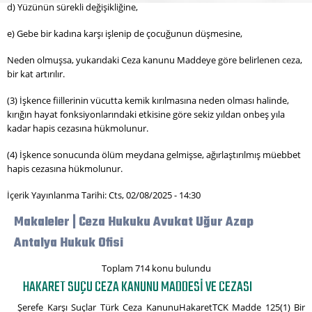
d) Yüzünün sürekli değişikliğine,
e) Gebe bir kadına karşı işlenip de çocuğunun düşmesine,
Neden olmuşsa, yukarıdaki Ceza kanunu Maddeye göre belirlenen ceza,
bir kat artırılır.
(3) İşkence fiillerinin vücutta kemik kırılmasına neden olması halinde,
kırığın hayat fonksiyonlarındaki etkisine göre sekiz yıldan onbeş yıla
kadar hapis cezasına hükmolunur.
(4) İşkence sonucunda ölüm meydana gelmişse, ağırlaştırılmış müebbet
hapis cezasına hükmolunur.
İçerik Yayınlanma Tarihi: Cts, 02/08/2025 - 14:30
Makaleler | Ceza Hukuku Avukat Uğur Azap
Antalya Hukuk Ofisi
Toplam 714 konu bulundu
HAKARET SUÇU CEZA KANUNU MADDESI VE CEZASI
Şerefe Karşı Suçlar Türk Ceza KanunuHakaretTCK Madde 125(1) Bir