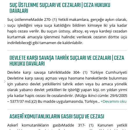
SUÇ ÜSTLENME SUÇLARI VE CEZALARI | CEZA HUKUKU
DAVALARI
Suç üstlenmeMadde 270- (1) Yetkili makamlara, gerçeğe aykırı olarak,
suçu işlediğini veya suça katıldığını bildiren kimseye iki yıla kadar
hapis cezası verilir. Bu suçun üstsoy, altsoy, eş veya kardeşi cezadan
kurtarmak amacıyla işlenmesi halinde; verilecek cezanın dörtte üçü
indirilebileceği gibi tamamen de kaldırılabilir.
DEVLETE KARŞI SAVAŞA TAHRIK SUÇLARI VE CEZALARI | CEZA
HUKUKU DAVALARI
Devlete karşı savaşa tahrikMadde 304- (1) Türkiye Cumhuriyeti
Devletine karşı savaş açması veya hasmane hareketlerde bulunması
için yabancı devlet yetkililerini tahrik eden veya bu amaca yönelik
olarak yabancı devlet yetkilileri ile işbirliği yapan kişi, on yıldan yirmi
yıla kadar hapis cezası ile cezalandırılır. (Mülga ikinci cümle: 29/6/2005
– 5377/37 md.)(2) Bu madde uygulamasında, Türkiye...
+Devamını oku
ASKERÎ KOMUTANLIKLARIN GASBI SUÇU VE CEZASI
Askerî komutanlıkların gasbıMadde 317- (1) Kanunen yetkili