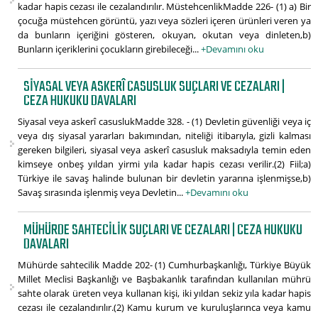
kadar hapis cezası ile cezalandırılır. MüstehcenlikMadde 226- (1) a) Bir
çocuğa müstehcen görüntü, yazı veya sözleri içeren ürünleri veren ya
da bunların içeriğini gösteren, okuyan, okutan veya dinleten,b)
Bunların içeriklerini çocukların girebileceği...
+Devamını oku
SIYASAL VEYA ASKERÎ CASUSLUK SUÇLARI VE CEZALARI |
CEZA HUKUKU DAVALARI
Siyasal veya askerî casuslukMadde 328. - (1) Devletin güvenliği veya iç
veya dış siyasal yararları bakımından, niteliği itibarıyla, gizli kalması
gereken bilgileri, siyasal veya askerî casusluk maksadıyla temin eden
kimseye onbeş yıldan yirmi yıla kadar hapis cezası verilir.(2) Fiil;a)
Türkiye ile savaş halinde bulunan bir devletin yararına işlenmişse,b)
Savaş sırasında işlenmiş veya Devletin...
+Devamını oku
MÜHÜRDE SAHTECILIK SUÇLARI VE CEZALARI | CEZA HUKUKU
DAVALARI
Mühürde sahtecilik Madde 202- (1) Cumhurbaşkanlığı, Türkiye Büyük
Millet Meclisi Başkanlığı ve Başbakanlık tarafından kullanılan mührü
sahte olarak üreten veya kullanan kişi, iki yıldan sekiz yıla kadar hapis
cezası ile cezalandırılır.(2) Kamu kurum ve kuruluşlarınca veya kamu