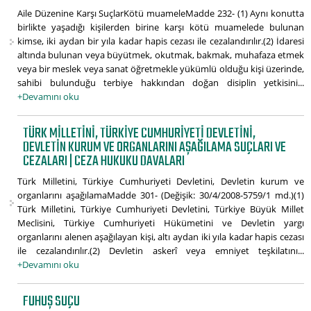
Aile Düzenine Karşı SuçlarKötü muameleMadde 232- (1) Aynı konutta
birlikte yaşadığı kişilerden birine karşı kötü muamelede bulunan
kimse, iki aydan bir yıla kadar hapis cezası ile cezalandırılır.(2) İdaresi
altında bulunan veya büyütmek, okutmak, bakmak, muhafaza etmek
veya bir meslek veya sanat öğretmekle yükümlü olduğu kişi üzerinde,
sahibi bulunduğu terbiye hakkından doğan disiplin yetkisini...
+Devamını oku
TÜRK MILLETINI, TÜRKIYE CUMHURIYETI DEVLETINI,
DEVLETIN KURUM VE ORGANLARINI AŞAĞILAMA SUÇLARI VE
CEZALARI | CEZA HUKUKU DAVALARI
Türk Milletini, Türkiye Cumhuriyeti Devletini, Devletin kurum ve
organlarını aşağılamaMadde 301- (Değişik: 30/4/2008-5759/1 md.)(1)
Türk Milletini, Türkiye Cumhuriyeti Devletini, Türkiye Büyük Millet
Meclisini, Türkiye Cumhuriyeti Hükümetini ve Devletin yargı
organlarını alenen aşağılayan kişi, altı aydan iki yıla kadar hapis cezası
ile cezalandırılır.(2) Devletin askerî veya emniyet teşkilatını...
+Devamını oku
FUHUŞ SUÇU