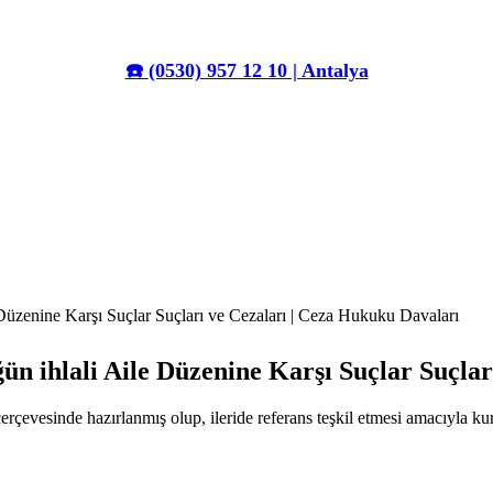
☎️
(0530) 957 12 10 | Antalya
üzenine Karşı Suçlar Suçları ve Cezaları | Ceza Hukuku Davaları
 ihlali Aile Düzenine Karşı Suçlar Suçlar
erçevesinde hazırlanmış olup, ileride referans teşkil etmesi amacıyla k