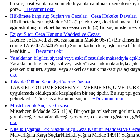
bu suç, basit yaralama ve nitelikli yaralama olmak üzere ikiye a
göre...
+Devamını oku
Hükûmete karşı suç Suçları ve Cezaları | Ceza Hukuku Davaları
Hükûmete karşı suçMadde 312- (1) Cebir ve şiddet kullanarak T
ağırlaştırılmış müebbet hapis cezası verilir.(2) Bu suçun işlenmes
Eziyet Suçu Ceza Kanunu Maddesi ve Cezası
İşkence ve EziyetEziyetCeza kanunu Madde 96- (1) Bir kimsenin ez
cümle:12/5/2022-7406/5 md.) Suçun kadına karşı işlenmesi hâlinde 
kendisini...
+Devamını oku
Yasaklanan bilgileri siyasal veya askerî casusluk maksadıyla açı
Yasaklanan bilgileri siyasal veya askerî casusluk maksadıyla açık
gereken bilgileri, siyasal veya askerî casusluk maksadıyla açıklaya
oku
Taksirle Ölüme Sebebiyet Verme Davası
TAKSİRLE ÖLÜME SEBEBİYET VERME SUÇU VE TÜRK CEZA H
uygulamada oldukça sık karşılaşılan bir suç tipidir. Bu suç tipi ge
gelmektedir. Türk Ceza Kanunu, suçun...
+Devamını oku
Müstehcenlik Suçu ve Cezası
MüstehcenlikMadde 226- (1) a) Bir çocuğa müstehcen görüntü, yazı 
girebileceği veya görebileceği yerlerde ya da alenen gösteren, görü
oku
Nitelikli yağma Tck Madde Suçu Ceza Kanunu Maddesi ve Cezas
Malvarlığına Karşı SuçlarNitelikli yağma Madde 149(1) Yağma suçun