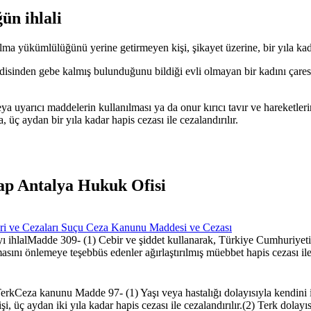
n ihlali
 yükümlülüğünü yerine getirmeyen kişi, şikayet üzerine, bir yıla kadar 
endisinden gebe kalmış bulunduğunu bildiği evli olmayan bir kadını çare
 veya uyarıcı maddelerin kullanılması ya da onur kırıcı tavır ve hareket
 üç aydan bir yıla kadar hapis cezası ile cezalandırılır.
ap Antalya Hukuk Ofisi
ri ve Cezaları Suçu Ceza Kanunu Maddesi ve Cezası
 ihlalMadde 309- (1) Cebir ve şiddet kullanarak, Türkiye Cumhuriyet
ını önlemeye teşebbüs edenler ağırlaştırılmış müebbet hapis cezası ile c
rkCeza kanunu Madde 97- (1) Yaşı veya hastalığı dolayısıyla kendin
, üç aydan iki yıla kadar hapis cezası ile cezalandırılır.(2) Terk dolay