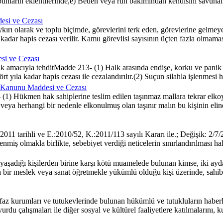
bunların eklentilerinde,e) Beden veya ruh bakımından kendisini savuna
esi ve Cezası
ı olarak ve toplu biçimde, görevlerini terk eden, görevlerine gelme
a kadar hapis cezası verilir. Kamu görevlisi sayısının üçten fazla olma
si ve Cezası
 amacıyla tehditMadde 213- (1) Halk arasında endişe, korku ve panik 
t yıla kadar hapis cezası ile cezalandırılır.(2) Suçun silahla işlenmesi ha
a Kanunu Maddesi ve Cezası
) Hükmen hak sahiplerine teslim edilen taşınmaz mallara tekrar elkoya
eya herhangi bir nedenle elkonulmuş olan taşınır malın bu kişinin elinde
 tarihli ve E.:2010/52, K.:2011/113 sayılı Kararı ile.; Değişik: 2/7/
 İşlenmiş olmakla birlikte, sebebiyet verdiği neticelerin sınırlandırılma
ığı kişilerden birine karşı kötü muamelede bulunan kimse, iki aydan bir
r meslek veya sanat öğretmekle yükümlü olduğu kişi üzerinde, sahibi 
kurumları ve tutukevlerinde bulunan hükümlü ve tutukluların haberleşme
rdu çalışmaları ile diğer sosyal ve kültürel faaliyetlere katılmalarını,