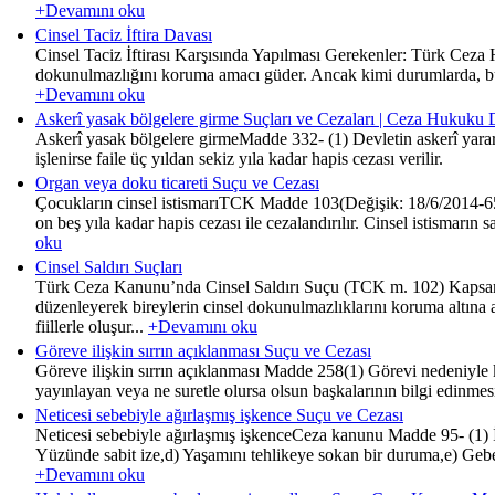
+Devamını oku
Cinsel Taciz İftira Davası
Cinsel Taciz İftirası Karşısında Yapılması Gerekenler: Türk Ce
dokunulmazlığını koruma amacı güder. Ancak kimi durumlarda, bu suçl
+Devamını oku
Askerî yasak bölgelere girme Suçları ve Cezaları | Ceza Hukuku 
Askerî yasak bölgelere girmeMadde 332- (1) Devletin askerî yararı g
işlenirse faile üç yıldan sekiz yıla kadar hapis cezası verilir.
Organ veya doku ticareti Suçu ve Cezası
Çocukların cinsel istismarıTCK Madde 103(Değişik: 18/6/2014-654
on beş yıla kadar hapis cezası ile cezalandırılır. Cinsel istismar
oku
Cinsel Saldırı Suçları
Türk Ceza Kanunu’nda Cinsel Saldırı Suçu (TCK m. 102) Kapsam
düzenleyerek bireylerin cinsel dokunulmazlıklarını koruma altına 
fiillerle oluşur...
+Devamını oku
Göreve ilişkin sırrın açıklanması Suçu ve Cezası
Göreve ilişkin sırrın açıklanması Madde 258(1) Görevi nedeniyle ken
yayınlayan veya ne suretle olursa olsun başkalarının bilgi edinmesin
Neticesi sebebiyle ağırlaşmış işkence Suçu ve Cezası
Neticesi sebebiyle ağırlaşmış işkenceCeza kanunu Madde 95- (1) İş
Yüzünde sabit ize,d) Yaşamını tehlikeye sokan bir duruma,e) Geb
+Devamını oku