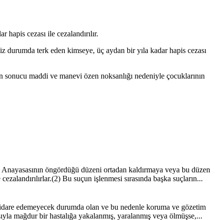
hapis cezası ile cezalandırılır.
siz durumda terk eden kimseye, üç aydan bir yıla kadar hapis cezası
lerin sonucu maddi ve manevi özen noksanlığı nedeniyle çocuklarının
i Anayasasının öngördüğü düzeni ortadan kaldırmaya veya bu düzen
ezalandırılırlar.(2) Bu suçun işlenmesi sırasında başka suçların...
i idare edemeyecek durumda olan ve bu nedenle koruma ve gözetim
ısıyla mağdur bir hastalığa yakalanmış, yaralanmış veya ölmüşse,...