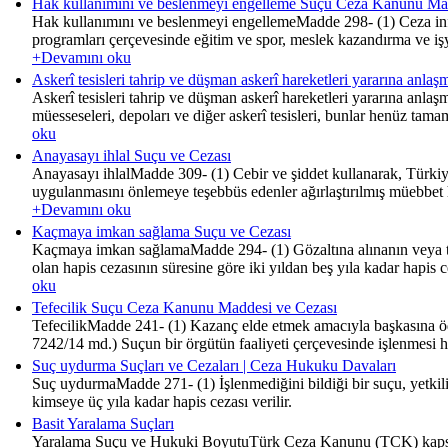
Hak kullanımını ve beslenmeyi engelleme Suçu Ceza Kanunu Ma
Hak kullanımını ve beslenmeyi engellemeMadde 298- (1) Ceza infaz 
programları çerçevesinde eğitim ve spor, meslek kazandırma ve işyu
+Devamını oku
Askerî tesisleri tahrip ve düşman askerî hareketleri yararına anl
Askerî tesisleri tahrip ve düşman askerî hareketleri yararına anlaş
müesseseleri, depoları ve diğer askerî tesisleri, bunlar henüz tam
oku
Anayasayı ihlal Suçu ve Cezası
Anayasayı ihlalMadde 309- (1) Cebir ve şiddet kullanarak, Türki
uygulanmasını önlemeye teşebbüs edenler ağırlaştırılmış müebbet hap
+Devamını oku
Kaçmaya imkan sağlama Suçu ve Cezası
Kaçmaya imkan sağlamaMadde 294- (1) Gözaltına alınanın veya tutu
olan hapis cezasının süresine göre iki yıldan beş yıla kadar hapis 
oku
Tefecilik Suçu Ceza Kanunu Maddesi ve Cezası
TefecilikMadde 241- (1) Kazanç elde etmek amacıyla başkasına ödünç
7242/14 md.) Suçun bir örgütün faaliyeti çerçevesinde işlenmesi hâli
Suç uydurma Suçları ve Cezaları | Ceza Hukuku Davaları
Suç uydurmaMadde 271- (1) İşlenmediğini bildiği bir suçu, yetkil
kimseye üç yıla kadar hapis cezası verilir.
Basit Yaralama Suçları
Yaralama Suçu ve Hukuki BoyutuTürk Ceza Kanunu (TCK) kapsamın