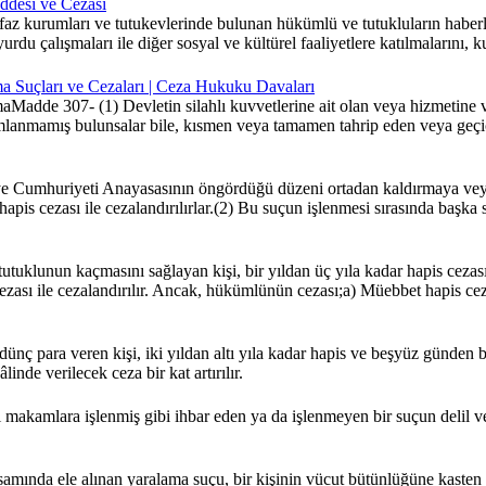
ddesi ve Cezası
kurumları ve tutukevlerinde bulunan hükümlü ve tutukluların haberleşme
rdu çalışmaları ile diğer sosyal ve kültürel faaliyetlere katılmalarını,
aşma Suçları ve Cezaları | Ceza Hukuku Davaları
maMadde 307- (1) Devletin silahlı kuvvetlerine ait olan veya hizmetine v
amlanmamış bulunsalar bile, kısmen veya tamamen tahrip eden veya geçici 
ye Cumhuriyeti Anayasasının öngördüğü düzeni ortadan kaldırmaya veya
is cezası ile cezalandırılırlar.(2) Bu suçun işlenmesi sırasında başka su
klunun kaçmasını sağlayan kişi, bir yıldan üç yıla kadar hapis cezası 
cezası ile cezalandırılır. Ancak, hükümlünün cezası;a) Müebbet hapis ceza
 para veren kişi, iki yıldan altı yıla kadar hapis ve beşyüz günden beş
nde verilecek ceza bir kat artırılır.
i makamlara işlenmiş gibi ihbar eden ya da işlenmeyen bir suçun delil 
da ele alınan yaralama suçu, bir kişinin vücut bütünlüğüne kasten z