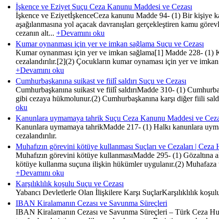
İşkence ve Eziyet Suçu Ceza Kanunu Maddesi ve Cezası
İşkence ve EziyetİşkenceCeza kanunu Madde 94- (1) Bir kişiye ka
aşağılanmasına yol açacak davranışları gerçekleştiren kamu görev
cezanın alt...
+Devamını oku
Kumar oynanması için yer ve imkan sağlama Suçu ve Cezası
Kumar oynanması için yer ve imkan sağlama[1] Madde 228- (1) Kuma
cezalandırılır.[2](2) Çocukların kumar oynaması için yer ve imka
+Devamını oku
Cumhurbaşkanına suikast ve fiilî saldırı Suçu ve Cezası
Cumhurbaşkanına suikast ve fiilî saldırıMadde 310- (1) Cumhurbaşka
gibi cezaya hükmolunur.(2) Cumhurbaşkanına karşı diğer fiili saldı
oku
Kanunlara uymamaya tahrik Suçu Ceza Kanunu Maddesi ve Ceza
Kanunlara uymamaya tahrikMadde 217- (1) Halkı kanunlara uymamaya 
cezalandırılır.
Muhafızın görevini kötüye kullanması Suçları ve Cezaları | Ceza
Muhafızın görevini kötüye kullanmasıMadde 295- (1) Gözaltına alın
kötüye kullanma suçuna ilişkin hükümler uygulanır.(2) Muhafaza ve
+Devamını oku
Karşılıklılık koşulu Suçu ve Cezası
Yabancı Devletlerle Olan İlişkilere Karşı SuçlarKarşılıklılık koş
IBAN Kiralamanın Cezası ve Savunma Süreçleri
IBAN Kiralamanın Cezası ve Savunma Süreçleri – Türk Ceza Hukuku