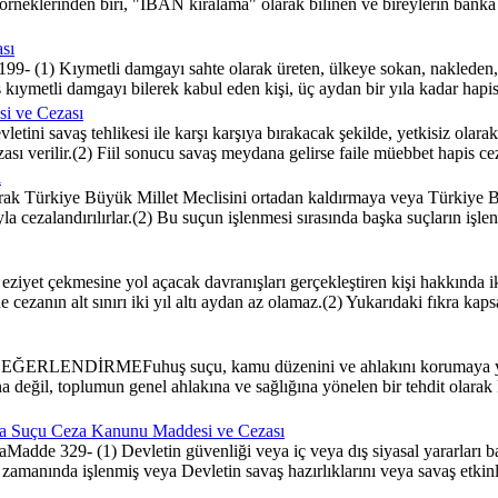
 örneklerinden biri, "IBAN kiralama" olarak bilinen ve bireylerin banka 
sı
 (1) Kıymetli damgayı sahte olarak üreten, ülkeye sokan, nakleden, m
iş kıymetli damgayı bilerek kabul eden kişi, üç aydan bir yıla kadar hapis v
i ve Cezası
ini savaş tehlikesi ile karşı karşıya bırakacak şekilde, yetkisiz olara
ı verilir.(2) Fiil sonucu savaş meydana gelirse faile müebbet hapis cezas
ı
arak Türkiye Büyük Millet Meclisini ortadan kaldırmaya veya Türkiye 
a cezalandırılırlar.(2) Bu suçun işlenmesi sırasında başka suçların işlen
iyet çekmesine yol açacak davranışları gerçekleştiren kişi hakkında ik
cezanın alt sınırı iki yıl altı aydan az olamaz.(2) Yukarıdaki fıkra ka
MEFuhuş suçu, kamu düzenini ve ahlakını korumaya yönelik s
a değil, toplumun genel ahlakına ve sağlığına yönelen bir tehdit olarak
klama Suçu Ceza Kanunu Maddesi ve Cezası
maMadde 329- (1) Devletin güvenliği veya iç veya dış siyasal yararları ba
ş zamanında işlenmiş veya Devletin savaş hazırlıklarını veya savaş etkinl