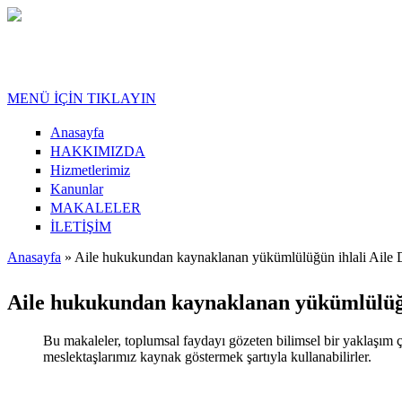
Ana içeriğe atla
MENÜ İÇİN TIKLAYIN
Anasayfa
HAKKIMIZDA
Hizmetlerimiz
Kanunlar
MAKALELER
İLETİŞİM
Anasayfa
» Aile hukukundan kaynaklanan yükümlülüğün ihlali Aile D
Buradasınız
Aile hukukundan kaynaklanan yükümlülüğün
Bu makaleler, toplumsal faydayı gözeten bilimsel bir yaklaşım ç
meslektaşlarımız kaynak göstermek şartıyla kullanabilirler.