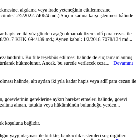
kmesine, algılama veya irade yeteneğinin etkilenmesine,
Ek cümle:12/5/2022-7406/4 md.) Suçun kadına karşı işlenmesi hâlinde
 hapis ve iki yüz günden aşağı olmamak üzere adlî para cezası ile
Ek: 15/8/2017-KHK-694/139 md.; Aynen kabul: 1/2/2018-7078/134 md...
ezalandırılır. Bu fiile teşebbüs edilmesi halinde de suç tamamlanmış
tırılarak hükmolunur. Ancak, bu suretle verilecek ceza...
+Devamını
sı halinde, altı aydan iki yıla kadar hapis veya adlî para cezası ile
 görevlerinin gereklerine aykırı hareket etmeleri halinde, görevi
özaltına alınan, tutuklu veya hükümlünün bulunduğu yerden...
ık koşuluna bağlıdır.
aygınlaşması ile birlikte, bankacılık sistemleri suç örgütleri