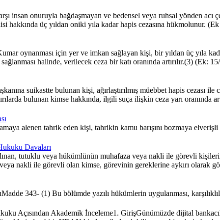
rşı insan onuruyla bağdaşmayan ve bedensel veya ruhsal yönden acı çe
lisi hakkında üç yıldan oniki yıla kadar hapis cezasına hükmolunur. (
r oynanması için yer ve imkan sağlayan kişi, bir yıldan üç yıla kadar
n sağlanması halinde, verilecek ceza bir katı oranında artırılır.(3) (
nına suikastte bulunan kişi, ağırlaştırılmış müebbet hapis cezası ile c
rılarda bulunan kimse hakkında, ilgili suça ilişkin ceza yarı oranında ar
sı
alenen tahrik eden kişi, tahrikin kamu barışını bozmaya elverişli olma
 Hukuku Davaları
an, tutuklu veya hükümlünün muhafaza veya nakli ile görevli kişilerin,
ya nakli ile görevli olan kimse, görevinin gereklerine aykırı olarak g
uluMadde 343- (1) Bu bölümde yazılı hükümlerin uygulanması, karşılıklıl
 Açısından Akademik İnceleme1. GirişGünümüzde dijital bankacılığın y