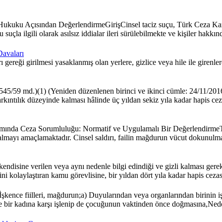
za Hukuku Açısından DeğerlendirmeGirişCinsel taciz suçu, Türk Ceza K
a ilgili olarak asılsız iddialar ileri sürülebilmekte ve kişiler hakkında 
Davaları
ereği girilmesi yasaklanmış olan yerlere, gizlice veya hile ile girenlere 
5/59 md.)(1) (Yeniden düzenlenen birinci ve ikinci cümle: 24/11/2016
ın sarkıntılık düzeyinde kalması hâlinde üç yıldan sekiz yıla kadar hapi
ında Ceza Sorumluluğu: Normatif ve Uygulamalı Bir DeğerlendirmeTü
almayı amaçlamaktadır. Cinsel saldırı, failin mağdurun vücut dokunulmaz
disine verilen veya aynı nedenle bilgi edindiği ve gizli kalması gereken
i kolaylaştıran kamu görevlisine, bir yıldan dört yıla kadar hapis cezası
kence fiilleri, mağdurun;a) Duyularından veya organlarından birinin iş
e bir kadına karşı işlenip de çocuğunun vaktinden önce doğmasına,Ned