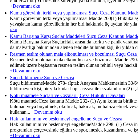
6545/64 md.) Yol kesmek suretiyle ya da konutta, işyerinde veya 
+Devamını oku
Kamu görevinin terki veya yapılmaması Suçu Ceza Kanunu Madd
Kamu görevinin terki veya yapılmaması Madde 260(1) Hukuka aykır
yavaşlatan kamu görevlilerinin her biri hakkında üç aydan bir yıl
oku
Kamu Barışına Karşı Suçlar Maddeleri Suçu Ceza Kanunu Madde
Kamu Barışına Karşı SuçlarHalk arasında korku ve panik yaratmak
da malvarlığı bakımından alenen tehditte bulunan kişi, iki yıldan dör
Resmen teslim olunan mala elkonulması ve bozulması Suçu Cez
Resmen teslim olunan mala elkonulması ve bozulmasıMadde 290- (1
edilmek üzere başkasına resmen teslim olunan rehinli veya hacizli v
+Devamını oku
Suçu bildirmeme Suçu ve Cezası
Suçu bildirmemeMadde 278- (İptal: Anayasa Mahkemesinin 30/6/2011
bildirmeyen kişi, bir yıla kadar hapis cezası ile cezalandırılır.(2)
Kötü muamele Suçları ve Cezaları | Ceza Hukuku Davaları
Kötü muameleCeza kanunu Madde 232- (1) Aynı konutta birlikte yaşad
bulunan veya büyütmek, okutmak, bakmak, muhafaza etmek veya bi
kullanan...
+Devamını oku
Hak kullanımını ve beslenmeyi engelleme Suçu ve Cezası
Hak kullanımını ve beslenmeyi engellemeMadde 298- (1) Ceza infaz 
programları çerçevesinde eğitim ve spor, meslek kazandırma ve işyu
+Devamını oku