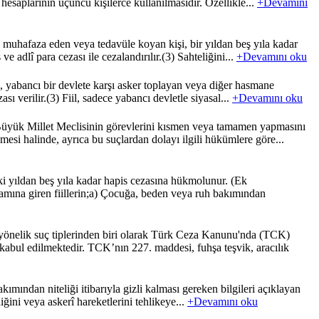
hesaplarının üçüncü kişilerce kullanılmasıdır. Özellikle...
+Devamını
uhafaza eden veya tedavüle koyan kişi, bir yıldan beş yıla kadar
e adlî para cezası ile cezalandırılır.(3) Sahteliğini...
+Devamını oku
k, yabancı bir devlete karşı asker toplayan veya diğer hasmane
ı verilir.(3) Fiil, sadece yabancı devletle siyasal...
+Devamını oku
Büyük Millet Meclisinin görevlerini kısmen veya tamamen yapmasını
mesi halinde, ayrıca bu suçlardan dolayı ilgili hükümlere göre...
i yıldan beş yıla kadar hapis cezasına hükmolunur. (Ek
psamına giren fiillerin;a) Çocuğa, beden veya ruh bakımından
uç tiplerinden biri olarak Türk Ceza Kanunu'nda (TCK)
 kabul edilmektedir. TCK’nın 227. maddesi, fuhşa teşvik, aracılık
kımından niteliği itibarıyla gizli kalması gereken bilgileri açıklayan
iğini veya askerî hareketlerini tehlikeye...
+Devamını oku