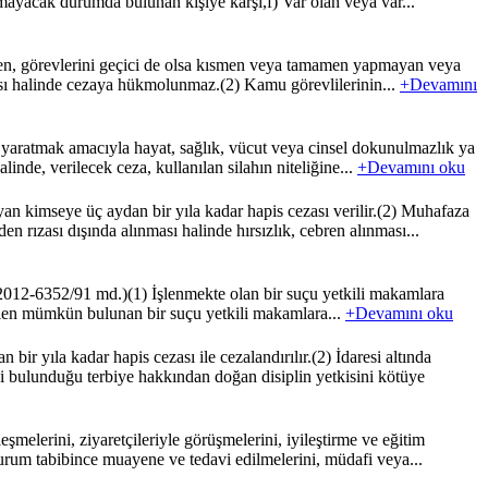
mayacak durumda bulunan kişiye karşı,f) Var olan veya var...
yen, görevlerini geçici de olsa kısmen veya tamamen yapmayan veya
ması halinde cezaya hükmolunmaz.(2) Kamu görevlilerinin...
+Devamını
yaratmak amacıyla hayat, sağlık, vücut veya cinsel dokunulmazlık ya
linde, verilecek ceza, kullanılan silahın niteliğine...
+Devamını oku
n kimseye üç aydan bir yıla kadar hapis cezası verilir.(2) Muhafaza
n rızası dışında alınması halinde hırsızlık, cebren alınması...
2012-6352/91 md.)(1) İşlenmekte olan bir suçu yetkili makamlara
sı halen mümkün bulunan bir suçu yetkili makamlara...
+Devamını oku
 yıla kadar hapis cezası ile cezalandırılır.(2) İdaresi altında
bulunduğu terbiye hakkından doğan disiplin yetkisini kötüye
lerini, ziyaretçileriyle görüşmelerini, iyileştirme ve eğitim
 kurum tabibince muayene ve tedavi edilmelerini, müdafi veya...