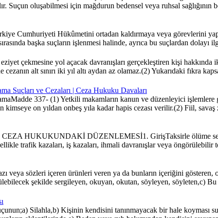
yrılır. Suçun oluşabilmesi için mağdurun bedensel veya ruhsal sağlığın
ürkiye Cumhuriyeti Hükûmetini ortadan kaldırmaya veya görevlerini 
i sırasında başka suçların işlenmesi halinde, ayrıca bu suçlardan dolayı 
iyet çekmesine yol açacak davranışları gerçekleştiren kişi hakkında ik
cezanın alt sınırı iki yıl altı aydan az olamaz.(2) Yukarıdaki fıkra ka
klama Suçları ve Cezaları | Ceza Hukuku Davaları
lamaMadde 337- (1) Yetkili makamların kanun ve düzenleyici işlemlere g
n kimseye on yıldan onbeş yıla kadar hapis cezası verilir.(2) Fiil, savaş
UKUKUNDAKİ DÜZENLEMESİ1. GirişTaksirle ölüme sebebiyet 
nellikle trafik kazaları, iş kazaları, ihmali davranışlar veya öngörülebi
veya sözleri içeren ürünleri veren ya da bunların içeriğini gösteren, o
lebilecek şekilde sergileyen, okuyan, okutan, söyleyen, söyleten,c) Bu ü
ı
un;a) Silahla,b) Kişinin kendisini tanınmayacak bir hale koyması sureti