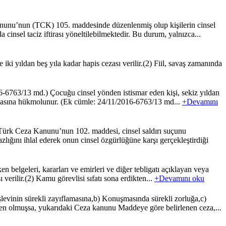
anunu’nun (TCK) 105. maddesinde düzenlenmiş olup kişilerin cinsel
cinsel taciz iftirası yöneltilebilmektedir. Bu durum, yalnızca...
iki yıldan beş yıla kadar hapis cezası verilir.(2) Fiil, savaş zamanında
-6763/13 md.) Çocuğu cinsel yönden istismar eden kişi, sekiz yıldan
s cezasına hükmolunur. (Ek cümle: 24/11/2016-6763/13 md...
+Devamını
rk Ceza Kanunu’nun 102. maddesi, cinsel saldırı suçunu
lığını ihlal ederek onun cinsel özgürlüğüne karşı gerçekleştirdiği
 belgeleri, kararları ve emirleri ve diğer tebligatı açıklayan veya
 verilir.(2) Kamu görevlisi sıfatı sona erdikten...
+Devamını oku
levinin sürekli zayıflamasına,b) Konuşmasında sürekli zorluğa,c)
en olmuşsa, yukarıdaki Ceza kanunu Maddeye göre belirlenen ceza,...