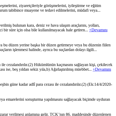
lerini, ziyaretçileriyle görüşmelerini, iyileştirme ve eğitim
 kurum tabibince muayene ve tedavi edilmelerini, müdafi veya...
erilmiş bulunan kara, deniz ve hava ulaşım araçlarını, yolları,
bir süre için olsa bile kullanılmayacak hale getiren...
+Devamını
 bu düzen yerine başka bir düzen getirmeye veya bu düzenin fiilen
çların işlenmesi halinde, ayrıca bu suçlardan dolayı ilgili...
ile cezalandırılır.(2) Hükümlünün kaçmasını sağlayan kişi, çekilecek
sı ise, beş yıldan sekiz yıla,b) Ağırlaştırılmış müebbet...
+Devamını
bin güne kadar adlî para cezası ile cezalandırılır.(2) (Ek:14/4/2020-
veya emarelerini soruşturma yapılmasını sağlayacak biçimde uyduran
arar verilmesi anlamına gelir. TCK’nın 86. maddesinde düzenlenen