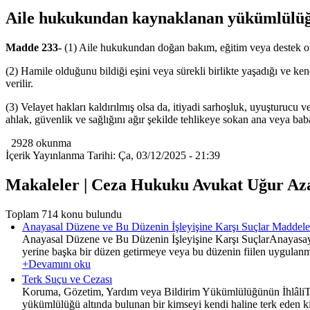
Aile hukukundan kaynaklanan yükümlülüğü
Madde 233-
(1) Aile hukukundan doğan bakım, eğitim veya destek olma
(2) Hamile olduğunu bildiği eşini veya sürekli birlikte yaşadığı ve k
verilir.
(3) Velayet hakları kaldırılmış olsa da, itiyadi sarhoşluk, uyuşturucu
ahlak, güvenlik ve sağlığını ağır şekilde tehlikeye sokan ana veya baba,
2928 okunma
İçerik Yayınlanma Tarihi: Ça, 03/12/2025 - 21:39
Makaleler | Ceza Hukuku Avukat Uğur Az
Toplam 714 konu bulundu
Anayasal Düzene ve Bu Düzenin İşleyişine Karşı Suçlar Maddele
Anayasal Düzene ve Bu Düzenin İşleyişine Karşı SuçlarAnayasayı
yerine başka bir düzen getirmeye veya bu düzenin fiilen uygulanmas
+Devamını oku
Terk Suçu ve Cezası
Koruma, Gözetim, Yardım veya Bildirim Yükümlülüğünün İhlâliTe
yükümlülüğü altında bulunan bir kimseyi kendi haline terk eden kişi