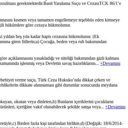
ın bozulması gerekmektedir.Basit Yaralama Suçu ve CezasıTCK 86/1’e
yapmasını kısmen veya tamamen engellemeye teşebbüs eden kimseye
ilgili hükümlere göre cezaya hükmolunur.
i yıldan beş yıla kadar hapis cezasına hükmolunur. (Ek
psamına giren fiillerin;a) Çocuğa, beden veya ruh bakımından
öre açıklanmasını yasakladığı ve niteliği bakımından gizli kalması
 zamanında işlenmiş veya Devletin savaş hazırlıklarını...
+Devamını
verme suçu, Türk Ceza Hukuku’nda dikkat çeken ve
lir tehlikelerin dikkate alınmaması gibi durumlar sonucunda meydana
kuyan, okutan veya dinleten,b) Bunların içeriklerini çocukların
rünleri, içeriğine vakıf olunabilecek şekilde satışa veya...
+Devamını
yle,c) Birden fazla kişi tarafından birlikte,d) (Değişik: 18/6/2014-