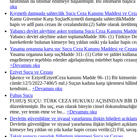
tarafından da istismar edilmeye başlanmıştır. Bu istismarın başlıca
oku
Kıymetli damgada sahtecilik Suçu Ceza Kanunu Maddesi ve Ceza
Kamu Güvenine Karşı SuçlarKıymetli damgada sahtecilikMadde 199-
hapis ve adlî para cezası ile cezalandırılır.(2) Sahte olarak üretilm
Yabancı devlet aleyhine asker toplama Suçu Ceza Kanunu Maddes
Yabancı devlet aleyhine asker toplamaMadde 306- (1) Türkiye Devlet
hareketlerde bulunan kimseye beş yıldan oniki yıla kadar hapis cezas
Yasama organına karşı suç Suçu Ceza Kanunu Maddesi ve Cezas
Yasama organına karşı suçMadde 311- (1) Cebir ve şiddet kullan
engellemeye teşebbüs edenler ağırlaştırılmış müebbet hapis cezasıyl
+Devamını oku
Eziyet Suçu ve Cezası
İşkence ve EziyetEziyetCeza kanunu Madde 96- (1) Bir kimsenin ez
cümle:12/5/2022-7406/5 md.) Suçun kadına karşı işlenmesi hâlinde 
kendisini...
+Devamını oku
Fuhuş Suçu
FUHUŞ SUÇU: TÜRK CEZA HUKUKU AÇISINDAN BİR DEĞERLENDİR
düzenlenmiştir. Bu suç, esas olarak bireyin cinsel dokunulmazlığın
etme, yer temin etme ve bu...
+Devamını oku
Devletin güvenliğine ve siyasal yararlarına ilişkin bilgileri açı
Devletin güvenliğine ve siyasal yararlarına ilişkin bilgileri açıkla
kimseye beş yıldan on yıla kadar hapis cezası verilir.(2) Fiil, sava
Taksir sonucu casusluk fiillerinin işlenmesi Suçu ve Cezası