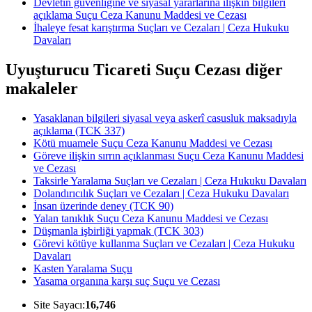
Devletin güvenliğine ve siyasal yararlarına ilişkin bilgileri
açıklama Suçu Ceza Kanunu Maddesi ve Cezası
İhaleye fesat karıştırma Suçları ve Cezaları | Ceza Hukuku
Davaları
Uyuşturucu Ticareti Suçu Cezası diğer
makaleler
Yasaklanan bilgileri siyasal veya askerî casusluk maksadıyla
açıklama (TCK 337)
Kötü muamele Suçu Ceza Kanunu Maddesi ve Cezası
Göreve ilişkin sırrın açıklanması Suçu Ceza Kanunu Maddesi
ve Cezası
Taksirle Yaralama Suçları ve Cezaları | Ceza Hukuku Davaları
Dolandırıcılık Suçları ve Cezaları | Ceza Hukuku Davaları
İnsan üzerinde deney (TCK 90)
Yalan tanıklık Suçu Ceza Kanunu Maddesi ve Cezası
Düşmanla işbirliği yapmak (TCK 303)
Görevi kötüye kullanma Suçları ve Cezaları | Ceza Hukuku
Davaları
Kasten Yaralama Suçu
Yasama organına karşı suç Suçu ve Cezası
Site Sayacı:
16,746