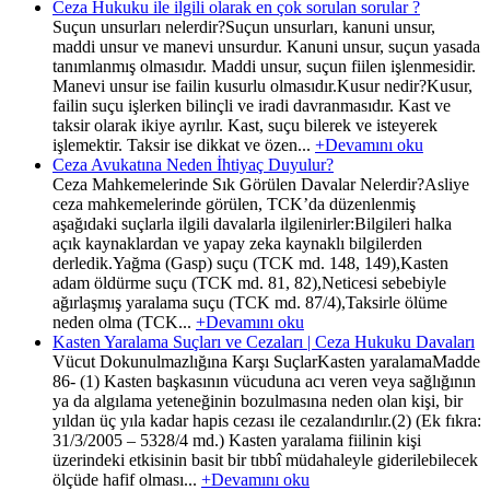
Ceza Hukuku ile ilgili olarak en çok sorulan sorular ?
Suçun unsurları nelerdir?Suçun unsurları, kanuni unsur,
maddi unsur ve manevi unsurdur. Kanuni unsur, suçun yasada
tanımlanmış olmasıdır. Maddi unsur, suçun fiilen işlenmesidir.
Manevi unsur ise failin kusurlu olmasıdır.Kusur nedir?Kusur,
failin suçu işlerken bilinçli ve iradi davranmasıdır. Kast ve
taksir olarak ikiye ayrılır. Kast, suçu bilerek ve isteyerek
işlemektir. Taksir ise dikkat ve özen...
+Devamını oku
Ceza Avukatına Neden İhtiyaç Duyulur?
Ceza Mahkemelerinde Sık Görülen Davalar Nelerdir?Asliye
ceza mahkemelerinde görülen, TCK’da düzenlenmiş
aşağıdaki suçlarla ilgili davalarla ilgilenirler:Bilgileri halka
açık kaynaklardan ve yapay zeka kaynaklı bilgilerden
derledik.Yağma (Gasp) suçu (TCK md. 148, 149),Kasten
adam öldürme suçu (TCK md. 81, 82),Neticesi sebebiyle
ağırlaşmış yaralama suçu (TCK md. 87/4),Taksirle ölüme
neden olma (TCK...
+Devamını oku
Kasten Yaralama Suçları ve Cezaları | Ceza Hukuku Davaları
Vücut Dokunulmazlığına Karşı SuçlarKasten yaralamaMadde
86- (1) Kasten başkasının vücuduna acı veren veya sağlığının
ya da algılama yeteneğinin bozulmasına neden olan kişi, bir
yıldan üç yıla kadar hapis cezası ile cezalandırılır.(2) (Ek fıkra:
31/3/2005 – 5328/4 md.) Kasten yaralama fiilinin kişi
üzerindeki etkisinin basit bir tıbbî müdahaleyle giderilebilecek
ölçüde hafif olması...
+Devamını oku