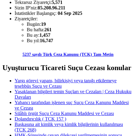
Tekrarsız Ziyaretçi:
5,571
Sizin IP'niz:
85.208.96.211
İstatistikler Başlangıç:
04 Sep 2025
Ziyaretçiler:
Bugün:
19
Bu hafta:
261
Bu ay:
1,457
Bu yıl:
16,747
5237 sayılı Türk Ceza Kanunu (TCK) Tam Metin
Uyuşturucu Ticareti Suçu Cezası konular
Yargı görevi yapanı, bilirkişiyi veya tanığı etkilemeye
teşebbüs Suçu ve Cezası
Yasaklanan bilgileri temin Suçları ve Cezaları | Ceza Hukuku
Davaları
Yabancı tarafından işlenen suç Suçu Ceza Kanunu Maddesi
ve Cezası
Silâhlı örgüt Suçu Ceza Kanunu Maddesi ve Cezası
Dolandırıcılık ( TCK 157 )
Başkasına ait kimlik veya kimlik bilgilerinin kullanılması
(TCK 268)
HMK-Süresinde cevap dilekçesi verilmemesinin sonucu