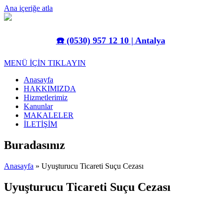
Ana içeriğe atla
☎️
(0530) 957 12 10 | Antalya
MENÜ İÇİN TIKLAYIN
Anasayfa
HAKKIMIZDA
Hizmetlerimiz
Kanunlar
MAKALELER
İLETİŞİM
Buradasınız
Anasayfa
» Uyuşturucu Ticareti Suçu Cezası
Uyuşturucu Ticareti Suçu Cezası