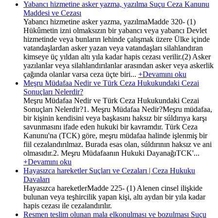
Yabancı hizmetine asker yazma, yazılma Suçu Ceza Kanunu
Maddesi ve Cezası
Yabancı hizmetine asker yazma, yazılmaMadde 320- (1)
Hükûmetin izni olmaksızın bir yabancı veya yabancı Devlet
hizmetinde veya bunların lehinde çalışmak üzere Ülke içinde
vatandaşlardan asker yazan veya vatandaşları silahlandıran
kimseye üç yıldan altı yıla kadar hapis cezası verilir.(2) Asker
yazılanlar veya silahlandırılanlar arasından asker veya askerlik
çağında olanlar varsa ceza üçte biri...
+Devamını oku
Meşru Müdafaa Nedir ve Türk Ceza Hukukundaki Cezai
Sonuçları Nelerdir?
Meşru Müdafaa Nedir ve Türk Ceza Hukukundaki Cezai
Sonuçları Nelerdir?1. Meşru Müdafaa Nedir?Meşru müdafaa,
bir kişinin kendisini veya başkasını haksız bir súldırıya karşı
savunmasını ifade eden hukuki bir kavramdır. Türk Ceza
Kanunu'na (TCK) göre, meşru müdafaa halinde işlenmiş bir
fiil cezalandırılmaz. Burada esas olan, súldırının haksız ve ani
olmasıdır.2. Meşru Müdafaanın Hukuki DayanağıTCK'...
+Devamını oku
Hayasızca hareketler Suçları ve Cezaları | Ceza Hukuku
Davaları
Hayasızca hareketlerMadde 225- (1) Alenen cinsel ilişkide
bulunan veya teşhircilik yapan kişi, altı aydan bir yıla kadar
hapis cezası ile cezalandırılır.
Resmen teslim olunan mala elkonulması ve bozulması Suçu