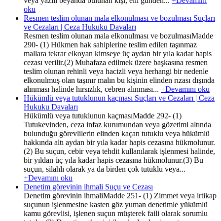
veya yazılı beyanda bulunan kişi, elli günden...
+Devamını
oku
Resmen teslim olunan mala elkonulması ve bozulması Suçları
ve Cezaları | Ceza Hukuku Davaları
Resmen teslim olunan mala elkonulması ve bozulmasıMadde
290- (1) Hükmen hak sahiplerine teslim edilen taşınmaz
mallara tekrar elkoyan kimseye üç aydan bir yıla kadar hapis
cezası verilir.(2) Muhafaza edilmek üzere başkasına resmen
teslim olunan rehinli veya hacizli veya herhangi bir nedenle
elkonulmuş olan taşınır malın bu kişinin elinden rızası dışında
alınması halinde hırsızlık, cebren alınması...
+Devamını oku
Hükümlü veya tutuklunun kaçması Suçları ve Cezaları | Ceza
Hukuku Davaları
Hükümlü veya tutuklunun kaçmasıMadde 292- (1)
Tutukevinden, ceza infaz kurumundan veya gözetimi altında
bulunduğu görevlilerin elinden kaçan tutuklu veya hükümlü
hakkında altı aydan bir yıla kadar hapis cezasına hükmolunur.
(2) Bu suçun, cebir veya tehdit kullanılarak işlenmesi halinde,
bir yıldan üç yıla kadar hapis cezasına hükmolunur.(3) Bu
suçun, silahlı olarak ya da birden çok tutuklu veya...
+Devamını oku
Denetim görevinin ihmali Suçu ve Cezası
Denetim görevinin ihmaliMadde 251- (1) Zimmet veya irtikap
suçunun işlenmesine kasten göz yuman denetimle yükümlü
kamu görevlisi, işlenen suçun müşterek faili olarak sorumlu