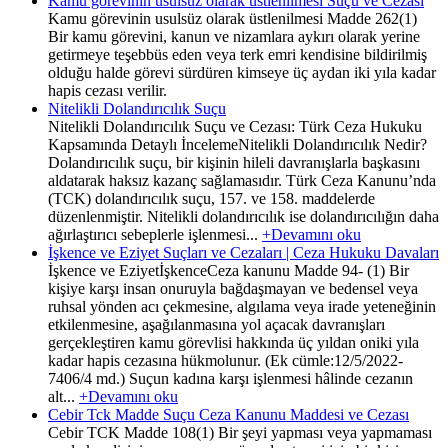
Kamu görevinin usulsüz olarak üstlenilmesi Suçu ve Cezası
Kamu görevinin usulsüz olarak üstlenilmesi Madde 262(1)
Bir kamu görevini, kanun ve nizamlara aykırı olarak yerine
getirmeye teşebbüs eden veya terk emri kendisine bildirilmiş
olduğu halde görevi sürdüren kimseye üç aydan iki yıla kadar
hapis cezası verilir.
Nitelikli Dolandırıcılık Suçu
Nitelikli Dolandırıcılık Suçu ve Cezası: Türk Ceza Hukuku
Kapsamında Detaylı İncelemeNitelikli Dolandırıcılık Nedir?
Dolandırıcılık suçu, bir kişinin hileli davranışlarla başkasını
aldatarak haksız kazanç sağlamasıdır. Türk Ceza Kanunu’nda
(TCK) dolandırıcılık suçu, 157. ve 158. maddelerde
düzenlenmiştir. Nitelikli dolandırıcılık ise dolandırıcılığın daha
ağırlaştırıcı sebeplerle işlenmesi...
+Devamını oku
İşkence ve Eziyet Suçları ve Cezaları | Ceza Hukuku Davaları
İşkence ve EziyetİşkenceCeza kanunu Madde 94- (1) Bir
kişiye karşı insan onuruyla bağdaşmayan ve bedensel veya
ruhsal yönden acı çekmesine, algılama veya irade yeteneğinin
etkilenmesine, aşağılanmasına yol açacak davranışları
gerçekleştiren kamu görevlisi hakkında üç yıldan oniki yıla
kadar hapis cezasına hükmolunur. (Ek cümle:12/5/2022-
7406/4 md.) Suçun kadına karşı işlenmesi hâlinde cezanın
alt...
+Devamını oku
Cebir Tck Madde Suçu Ceza Kanunu Maddesi ve Cezası
Cebir TCK Madde 108(1) Bir şeyi yapması veya yapmaması