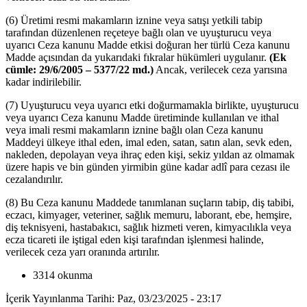
(6) Üretimi resmi makamların iznine veya satışı yetkili tabip
tarafından düzenlenen reçeteye bağlı olan ve uyuşturucu veya
uyarıcı Ceza kanunu Madde etkisi doğuran her türlü Ceza kanunu
Madde açısından da yukarıdaki fıkralar hükümleri uygulanır.
(Ek
cümle: 29/6/2005 – 5377/22 md.)
Ancak, verilecek ceza yarısına
kadar indirilebilir.
(7) Uyuşturucu veya uyarıcı etki doğurmamakla birlikte, uyuşturucu
veya uyarıcı Ceza kanunu Madde üretiminde kullanılan ve ithal
veya imali resmi makamların iznine bağlı olan Ceza kanunu
Maddeyi ülkeye ithal eden, imal eden, satan, satın alan, sevk eden,
nakleden, depolayan veya ihraç eden kişi, sekiz yıldan az olmamak
üzere hapis ve bin günden yirmibin güne kadar adlî para cezası ile
cezalandırılır.
(8) Bu Ceza kanunu Maddede tanımlanan suçların tabip, diş tabibi,
eczacı, kimyager, veteriner, sağlık memuru, laborant, ebe, hemşire,
diş teknisyeni, hastabakıcı, sağlık hizmeti veren, kimyacılıkla veya
ecza ticareti ile iştigal eden kişi tarafından işlenmesi halinde,
verilecek ceza yarı oranında artırılır.
3314 okunma
İçerik Yayınlanma Tarihi: Paz, 03/23/2025 - 23:17