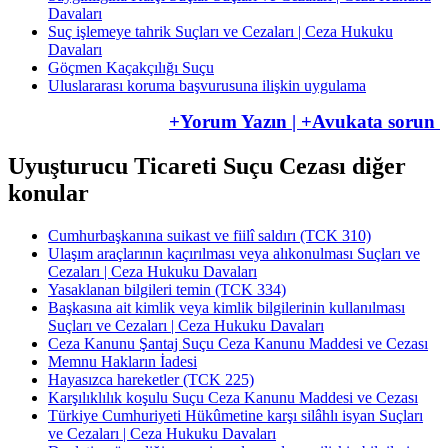
Davaları
Suç işlemeye tahrik Suçları ve Cezaları | Ceza Hukuku
Davaları
Göçmen Kaçakçılığı Suçu
Uluslararası koruma başvurusuna ilişkin uygulama
+Yorum Yazın | +Avukata sorun
Uyuşturucu Ticareti Suçu Cezası diğer
konular
Cumhurbaşkanına suikast ve fiilî saldırı (TCK 310)
Ulaşım araçlarının kaçırılması veya alıkonulması Suçları ve
Cezaları | Ceza Hukuku Davaları
Yasaklanan bilgileri temin (TCK 334)
Başkasına ait kimlik veya kimlik bilgilerinin kullanılması
Suçları ve Cezaları | Ceza Hukuku Davaları
Ceza Kanunu Şantaj Suçu Ceza Kanunu Maddesi ve Cezası
Memnu Hakların İadesi
Hayasızca hareketler (TCK 225)
Karşılıklılık koşulu Suçu Ceza Kanunu Maddesi ve Cezası
Türkiye Cumhuriyeti Hükûmetine karşı silâhlı isyan Suçları
ve Cezaları | Ceza Hukuku Davaları