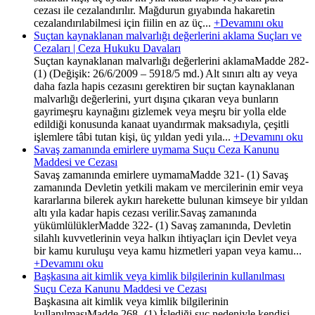
cezası ile cezalandırılır. Mağdurun gıyabında hakaretin
cezalandırılabilmesi için fiilin en az üç...
+Devamını oku
Suçtan kaynaklanan malvarlığı değerlerini aklama Suçları ve
Cezaları | Ceza Hukuku Davaları
Suçtan kaynaklanan malvarlığı değerlerini aklamaMadde 282-
(1) (Değişik: 26/6/2009 – 5918/5 md.) Alt sınırı altı ay veya
daha fazla hapis cezasını gerektiren bir suçtan kaynaklanan
malvarlığı değerlerini, yurt dışına çıkaran veya bunların
gayrimeşru kaynağını gizlemek veya meşru bir yolla elde
edildiği konusunda kanaat uyandırmak maksadıyla, çeşitli
işlemlere tâbi tutan kişi, üç yıldan yedi yıla...
+Devamını oku
Savaş zamanında emirlere uymama Suçu Ceza Kanunu
Maddesi ve Cezası
Savaş zamanında emirlere uymamaMadde 321- (1) Savaş
zamanında Devletin yetkili makam ve mercilerinin emir veya
kararlarına bilerek aykırı harekette bulunan kimseye bir yıldan
altı yıla kadar hapis cezası verilir.Savaş zamanında
yükümlülüklerMadde 322- (1) Savaş zamanında, Devletin
silahlı kuvvetlerinin veya halkın ihtiyaçları için Devlet veya
bir kamu kuruluşu veya kamu hizmetleri yapan veya kamu...
+Devamını oku
Başkasına ait kimlik veya kimlik bilgilerinin kullanılması
Suçu Ceza Kanunu Maddesi ve Cezası
Başkasına ait kimlik veya kimlik bilgilerinin
kullanılmasıMadde 268- (1) İşlediği suç nedeniyle kendisi