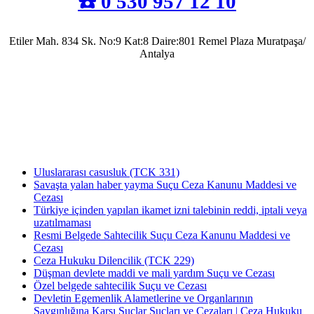
☎️ 0 530 957 12 10
Etiler Mah. 834 Sk. No:9 Kat:8 Daire:801 Remel Plaza Muratpaşa/
Antalya
Antalya Barosu’na kayıtlı olarak mesleki faaliyetlerini sürdürmekte olup, 2022 yılında
Av. Uğur Azap Hukuk Bürosunu kurarak adalete hizmet etmeye devam etmektedir.
Halen, Antalya'da Avukatlık görevini ifa ederek Kamu Hukuku alanında tezli yüksek
lisans çalışmalarını da sürdürmektedir.
Uluslararası casusluk (TCK 331)
Savaşta yalan haber yayma Suçu Ceza Kanunu Maddesi ve
Cezası
Türkiye içinden yapılan ikamet izni talebinin reddi, iptali veya
uzatılmaması
Resmi Belgede Sahtecilik Suçu Ceza Kanunu Maddesi ve
Cezası
Ceza Hukuku Dilencilik (TCK 229)
Düşman devlete maddi ve mali yardım Suçu ve Cezası
Özel belgede sahtecilik Suçu ve Cezası
Devletin Egemenlik Alametlerine ve Organlarının
Saygınlığına Karşı Suçlar Suçları ve Cezaları | Ceza Hukuku