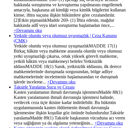
hakkında soruşturma ve kovuşturma yapılmasını engellemek
amacıyla, başkasına ait kimliği veya kimlik bilgilerini kullanan
kimse, iftira suçuna ilişkin hükümlere göre cezalandırılır.
[2]Etkin pişmanlıkMadde 269- (1) İftira edenin, mağdur
hakkında adlî veya idari soruşturma başlamadan önce,...
+Devamını oku
Yetkide olumlu veya olumsuz uyuşmazlık | Ceza Kanunu
(CMK)
Yetkide olumlu veya olumsuz uyuşmazlıkMADDE 17(1)
Birkaç hâkim veya mahkeme arasında olumlu veya olumsuz
yetki uyuşmazlığı çıkarsa, ortak yüksek görevli mahkeme,
yetkili hâkim veya mahkemeyi belirler.Yetkisizlik
iddiasıMADDE 18(1) Sanık, yetkisizlik iddiasını, ilk derece
mahkemelerinde duruşmada sorgusundan, bölge adliye
mahkemelerinde incelemenin başlamasından ve duruşmalı
işlerde inceleme...
+Devamını oku
Taksirle Yaralama Suçu ve Cezası
Kasten yaralamanın ihmali davranışla işlenmesiMadde 88(1)
Kasten yaralamanın ihmali davranışla işlenmesi halinde,
verilecek ceza üçte ikisine kadar indirilebilir. Bu hükmün
uygulanmasında kasten öldürmenin ihmali davranışla
işlenmesine ilişkin koşullar göz önünde bulundurulur.Taksirle
yaralamaMadde 89(1) Taksirle başkasının vücuduna acı veren
veya sağlığının ya da algılama yeteneğinin...
+Devamını oku