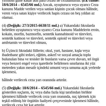
yirmibin güne kadar adlî para cezası ile cezalandırılır.
(Ek cümle:
18/6/2014 – 6545/66 md.)
Ancak, uyuşturucu veya uyarıcı Ceza
kanunu Madde verilen veya satılan kişinin çocuk olması hâlinde,
veren veya satan kişiye verilecek hapis cezası on beş yıldan az
olamaz.
(4)
(Değişik: 27/3/2015-6638/11 md.)
a) Yukarıdaki fıkralarda
belirtilen uyuşturucu veya uyarıcı Ceza kanunu Maddelerin eroin,
kokain, morfin, bazmorfin, sentetik kannabinoid ve türevleri,
sentetik katinon ve türevleri, sentetik opioid ve türevleri veya
amfetamin ve türevleri olması,
b) Üçüncü fıkradaki fiillerin; okul, yurt, hastane, kışla veya
ibadethane gibi tedavi, eğitim, askerî ve sosyal amaçla toplu
bulunulan bina ve tesisler ile bunların varsa çevre duvarı, tel örgü
veya benzeri engel veya işaretlerle belirlenen sınırlarına iki yüz
metreden yakın mesafe içindeki umumi veya umuma açık yerlerde
işlenmesi,
hâlinde verilecek ceza yarı oranında artırılır.
(5)
(Değişik: 18/6/2014 – 6545/66 md.)
Yukarıdaki fıkralarda
gösterilen suçların, üç veya daha fazla kişi tarafından birlikte
işlenmesi hâlinde verilecek ceza yarı oranında, suç işlemek için
teşkil edilmiş bir örgütün faaliyeti çerçevesinde işlenmesi hâlinde,
verilecek ceza bir kat artırılır.