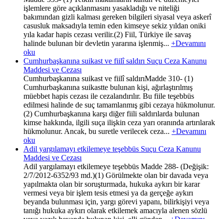
işlemlere göre açıklanmasını yasakladığı ve niteliği
bakımından gizli kalması gereken bilgileri siyasal veya askerî
casusluk maksadıyla temin eden kimseye sekiz yıldan oniki
yıla kadar hapis cezası verilir.(2) Fiil, Türkiye ile savaş
halinde bulunan bir devletin yararına işlenmiş...
+Devamını
oku
Cumhurbaşkanına suikast ve fiilî saldırı Suçu Ceza Kanunu
Maddesi ve Cezası
Cumhurbaşkanına suikast ve fiilî saldırıMadde 310- (1)
Cumhurbaşkanına suikastte bulunan kişi, ağırlaştırılmış
müebbet hapis cezası ile cezalandırılır. Bu fiile teşebbüs
edilmesi halinde de suç tamamlanmış gibi cezaya hükmolunur.
(2) Cumhurbaşkanına karşı diğer fiili saldırılarda bulunan
kimse hakkında, ilgili suça ilişkin ceza yarı oranında artırılarak
hükmolunur. Ancak, bu suretle verilecek ceza...
+Devamını
oku
Adil yargılamayı etkilemeye teşebbüs Suçu Ceza Kanunu
Maddesi ve Cezası
Adil yargılamayı etkilemeye teşebbüs Madde 288- (Değişik:
2/7/2012-6352/93 md.)(1) Görülmekte olan bir davada veya
yapılmakta olan bir soruşturmada, hukuka aykırı bir karar
vermesi veya bir işlem tesis etmesi ya da gerçeğe aykırı
beyanda bulunması için, yargı görevi yapanı, bilirkişiyi veya
tanığı hukuka aykırı olarak etkilemek amacıyla alenen sözlü