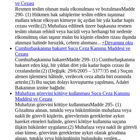
ve Cezası
Resmen teslim olunan mala elkonulması ve bozulmasıMadde
290- (1) Hükmen hak sahiplerine teslim edilen taşınmaz
mallara tekrar elkoyan kimseye üç aydan bir yıla kadar hapis
cezası verilir.(2) Muhafaza edilmek üzere başkasına resmen
teslim olunan rehinli veya hacizli veya herhangi bir nedenle
elkonulmuş olan taşınır malın bu kişinin elinden rızası dışında
alınması halinde hırsızlık, cebren alınması...
+Devamını oku
Cumhurbaşkanına hakaret Suçu Ceza Kanunu Maddesi ve
Cezası
Cumhurbaşkanına hakaretMadde 299- (1) Cumhurbaşkanına
hakaret eden kişi, bir yıldan dört yıla kadar hapis cezası ile
cezalandırılır.(2) (Değişik: 29/6/2005 – 5377/35 md.) Suçun
alenen işlenmesi hâlinde, verilecek ceza altıda biri oranında
artırılır.(3) Bu suçtan dolayı kovuşturma yapılması, Adalet
Bakanının iznine bağlıdır.
Muhafızın görevini kötüye kullanması Suçu Ceza Kanunu
Maddesi ve Cezası
Muhafızın görevini kötüye kullanmasıMadde 295- (1)
Gözaltına alınan, tutuklu veya hükümlünün muhafaza veya
nakli ile görevli kişilerin, görevlerinin gereklerine aykırı
hareket etmeleri halinde, görevi kötüye kullanma suçuna
ilişkin hükümler uygulanır.(2) Muhafaza veya nakli ile görevli
olan kimse, görevinin gereklerine aykırı olarak gözaltına
alınan, tutuklu veya hükümlünün bulunduğu yerden...