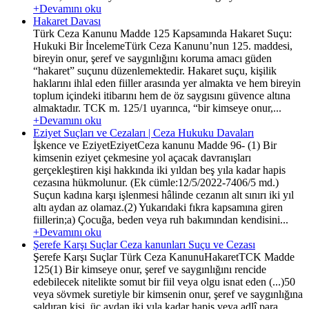
+Devamını oku
Hakaret Davası
Türk Ceza Kanunu Madde 125 Kapsamında Hakaret Suçu:
Hukuki Bir İncelemeTürk Ceza Kanunu’nun 125. maddesi,
bireyin onur, şeref ve saygınlığını koruma amacı güden
“hakaret” suçunu düzenlemektedir. Hakaret suçu, kişilik
haklarını ihlal eden fiiller arasında yer almakta ve hem bireyin
toplum içindeki itibarını hem de öz saygısını güvence altına
almaktadır. TCK m. 125/1 uyarınca, “bir kimseye onur,...
+Devamını oku
Eziyet Suçları ve Cezaları | Ceza Hukuku Davaları
İşkence ve EziyetEziyetCeza kanunu Madde 96- (1) Bir
kimsenin eziyet çekmesine yol açacak davranışları
gerçekleştiren kişi hakkında iki yıldan beş yıla kadar hapis
cezasına hükmolunur. (Ek cümle:12/5/2022-7406/5 md.)
Suçun kadına karşı işlenmesi hâlinde cezanın alt sınırı iki yıl
altı aydan az olamaz.(2) Yukarıdaki fıkra kapsamına giren
fiillerin;a) Çocuğa, beden veya ruh bakımından kendisini...
+Devamını oku
Şerefe Karşı Suçlar Ceza kanunları Suçu ve Cezası
Şerefe Karşı Suçlar Türk Ceza KanunuHakaretTCK Madde
125(1) Bir kimseye onur, şeref ve saygınlığını rencide
edebilecek nitelikte somut bir fiil veya olgu isnat eden (...)50
veya sövmek suretiyle bir kimsenin onur, şeref ve saygınlığına
saldıran kişi, üç aydan iki yıla kadar hapis veya adlî para