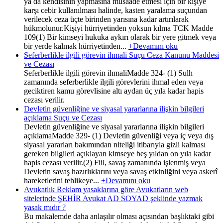
ya da kendisinin yapmasına müsaade etmesi için bir kişiye
karşı cebir kullanılması halinde, kasten yaralama suçundan
verilecek ceza üçte birinden yarısına kadar artırılarak
hükmolunur.Kişiyi hürriyetinden yoksun kılma TCK Madde
109(1) Bir kimseyi hukuka aykırı olarak bir yere gitmek veya
bir yerde kalmak hürriyetinden...
+Devamını oku
Seferberlikle ilgili görevin ihmali Suçu Ceza Kanunu Maddesi
ve Cezası
Seferberlikle ilgili görevin ihmaliMadde 324- (1) Sulh
zamanında seferberlikle ilgili görevlerini ihmal eden veya
geciktiren kamu görevlisine altı aydan üç yıla kadar hapis
cezası verilir.
Devletin güvenliğine ve siyasal yararlarına ilişkin bilgileri
açıklama Suçu ve Cezası
Devletin güvenliğine ve siyasal yararlarına ilişkin bilgileri
açıklamaMadde 329- (1) Devletin güvenliği veya iç veya dış
siyasal yararları bakımından niteliği itibarıyla gizli kalması
gereken bilgileri açıklayan kimseye beş yıldan on yıla kadar
hapis cezası verilir.(2) Fiil, savaş zamanında işlenmiş veya
Devletin savaş hazırlıklarını veya savaş etkinliğini veya askerî
hareketlerini tehlikeye...
+Devamını oku
Avukatlık Reklam yasaklarına göre Avukatların web
sitelerinde ŞEHİR Avukat AD SOYAD şeklinde yazmak
yasak mıdır ?
Bu makalemde daha anlaşılır olması açısından başlıktaki gibi