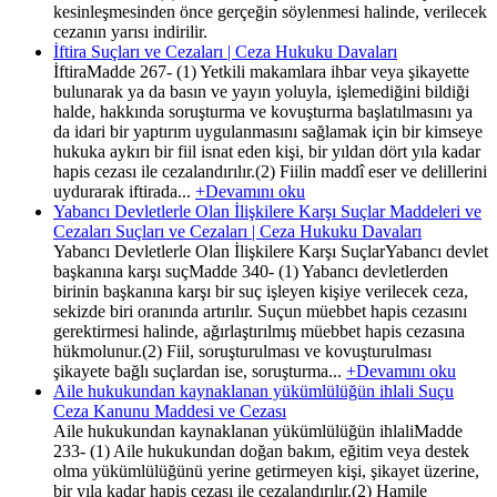
kesinleşmesinden önce gerçeğin söylenmesi halinde, verilecek
cezanın yarısı indirilir.
İftira Suçları ve Cezaları | Ceza Hukuku Davaları
İftiraMadde 267- (1) Yetkili makamlara ihbar veya şikayette
bulunarak ya da basın ve yayın yoluyla, işlemediğini bildiği
halde, hakkında soruşturma ve kovuşturma başlatılmasını ya
da idari bir yaptırım uygulanmasını sağlamak için bir kimseye
hukuka aykırı bir fiil isnat eden kişi, bir yıldan dört yıla kadar
hapis cezası ile cezalandırılır.(2) Fiilin maddî eser ve delillerini
uydurarak iftirada...
+Devamını oku
Yabancı Devletlerle Olan İlişkilere Karşı Suçlar Maddeleri ve
Cezaları Suçları ve Cezaları | Ceza Hukuku Davaları
Yabancı Devletlerle Olan İlişkilere Karşı SuçlarYabancı devlet
başkanına karşı suçMadde 340- (1) Yabancı devletlerden
birinin başkanına karşı bir suç işleyen kişiye verilecek ceza,
sekizde biri oranında artırılır. Suçun müebbet hapis cezasını
gerektirmesi halinde, ağırlaştırılmış müebbet hapis cezasına
hükmolunur.(2) Fiil, soruşturulması ve kovuşturulması
şikayete bağlı suçlardan ise, soruşturma...
+Devamını oku
Aile hukukundan kaynaklanan yükümlülüğün ihlali Suçu
Ceza Kanunu Maddesi ve Cezası
Aile hukukundan kaynaklanan yükümlülüğün ihlaliMadde
233- (1) Aile hukukundan doğan bakım, eğitim veya destek
olma yükümlülüğünü yerine getirmeyen kişi, şikayet üzerine,
bir yıla kadar hapis cezası ile cezalandırılır.(2) Hamile