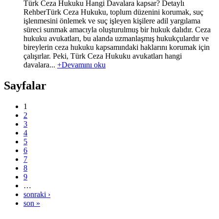
Türk Ceza Hukuku Hangi Davalara kapsar? Detaylı
RehberTürk Ceza Hukuku, toplum düzenini korumak, suç
işlenmesini önlemek ve suç işleyen kişilere adil yargılama
süreci sunmak amacıyla oluşturulmuş bir hukuk dalıdır. Ceza
hukuku avukatları, bu alanda uzmanlaşmış hukukçulardır ve
bireylerin ceza hukuku kapsamındaki haklarını korumak için
çalışırlar. Peki, Türk Ceza Hukuku avukatları hangi
davalara...
+Devamını oku
Sayfalar
1
2
3
4
5
6
7
8
9
…
sonraki ›
son »