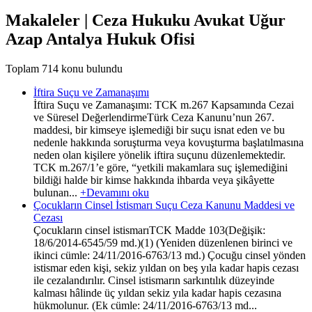
Makaleler | Ceza Hukuku Avukat Uğur
Azap Antalya Hukuk Ofisi
Toplam 714 konu bulundu
İftira Suçu ve Zamanaşımı
İftira Suçu ve Zamanaşımı: TCK m.267 Kapsamında Cezai
ve Süresel DeğerlendirmeTürk Ceza Kanunu’nun 267.
maddesi, bir kimseye işlemediği bir suçu isnat eden ve bu
nedenle hakkında soruşturma veya kovuşturma başlatılmasına
neden olan kişilere yönelik iftira suçunu düzenlemektedir.
TCK m.267/1’e göre, “yetkili makamlara suç işlemediğini
bildiği halde bir kimse hakkında ihbarda veya şikâyette
bulunan...
+Devamını oku
Çocukların Cinsel İstismarı Suçu Ceza Kanunu Maddesi ve
Cezası
Çocukların cinsel istismarıTCK Madde 103(Değişik:
18/6/2014-6545/59 md.)(1) (Yeniden düzenlenen birinci ve
ikinci cümle: 24/11/2016-6763/13 md.) Çocuğu cinsel yönden
istismar eden kişi, sekiz yıldan on beş yıla kadar hapis cezası
ile cezalandırılır. Cinsel istismarın sarkıntılık düzeyinde
kalması hâlinde üç yıldan sekiz yıla kadar hapis cezasına
hükmolunur. (Ek cümle: 24/11/2016-6763/13 md...