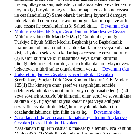
üreten, ülkeye sokan, nakleden, muhafaza eden veya tedavüle
koyan kişi, bir yıldan beş yıla kadar hapis ve adlî para cezası
ile cezalandırılır.(2) Sahte olarak üretilmiş kıymetli damgayı
bilerek kabul eden kişi, üç aydan bir yıla kadar hapis ve adlî
para cezası ile cezalandırılır.(3) Sahteliğini...
+Devamını oku
Mühürde sahtecilik Suçu Ceza Kanunu Maddesi ve Cezası
Mühürde sahtecilik Madde 202- (1) Cumhurbaşkanlığı,
Türkiye Büyük Millet Meclisi Başkanlığı ve Başbakanlık
tarafından kullanılan mührü sahte olarak üreten veya kullanan
kişi, iki yıldan sekiz yıla kadar hapis cezası ile cezalandırılır.
(2) Kamu kurum ve kuruluşlarınca veya kamu kurumu
niteliğindeki meslek kuruluşlarınca kullanılan onaylayıcı veya
belgeleyici mührü sahte olarak üreten veya...
+Devamını oku
Hakaret Suçları ve Cezaları | Ceza Hukuku Davaları
Şerefe Karşı Suçlar Türk Ceza KanunuHakaretTCK Madde
125(1) Bir kimseye onur, şeref ve saygınlığını rencide
edebilecek nitelikte somut bir fiil veya olgu isnat eden (...)50
veya sövmek suretiyle bir kimsenin onur, şeref ve saygınlığına
saldıran kişi, üç aydan iki yıla kadar hapis veya adlî para
cezası ile cezalandırılır. Mağdurun gıyabında hakaretin
cezalandırılabilmesi için fiilin en az üç...
+Devamını oku
Yasaklanan bilgilerin casusluk maksadıyla temini Suçları ve
Cezaları | Ceza Hukuku Davaları
Yasaklanan bilgilerin casusluk maksadıyla teminiCeza kanunu
Madde 335- (1) Yetkili makamların kanun ve düzenleyici