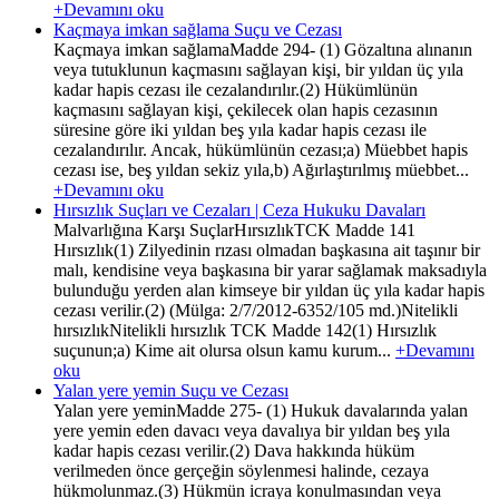
+Devamını oku
Kaçmaya imkan sağlama Suçu ve Cezası
Kaçmaya imkan sağlamaMadde 294- (1) Gözaltına alınanın
veya tutuklunun kaçmasını sağlayan kişi, bir yıldan üç yıla
kadar hapis cezası ile cezalandırılır.(2) Hükümlünün
kaçmasını sağlayan kişi, çekilecek olan hapis cezasının
süresine göre iki yıldan beş yıla kadar hapis cezası ile
cezalandırılır. Ancak, hükümlünün cezası;a) Müebbet hapis
cezası ise, beş yıldan sekiz yıla,b) Ağırlaştırılmış müebbet...
+Devamını oku
Hırsızlık Suçları ve Cezaları | Ceza Hukuku Davaları
Malvarlığına Karşı SuçlarHırsızlıkTCK Madde 141
Hırsızlık(1) Zilyedinin rızası olmadan başkasına ait taşınır bir
malı, kendisine veya başkasına bir yarar sağlamak maksadıyla
bulunduğu yerden alan kimseye bir yıldan üç yıla kadar hapis
cezası verilir.(2) (Mülga: 2/7/2012-6352/105 md.)Nitelikli
hırsızlıkNitelikli hırsızlık TCK Madde 142(1) Hırsızlık
suçunun;a) Kime ait olursa olsun kamu kurum...
+Devamını
oku
Yalan yere yemin Suçu ve Cezası
Yalan yere yeminMadde 275- (1) Hukuk davalarında yalan
yere yemin eden davacı veya davalıya bir yıldan beş yıla
kadar hapis cezası verilir.(2) Dava hakkında hüküm
verilmeden önce gerçeğin söylenmesi halinde, cezaya
hükmolunmaz.(3) Hükmün icraya konulmasından veya