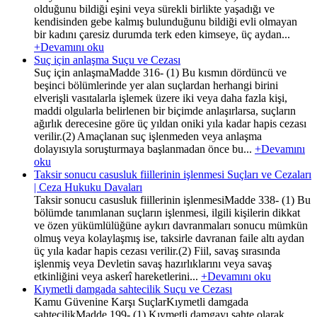
olduğunu bildiği eşini veya sürekli birlikte yaşadığı ve
kendisinden gebe kalmış bulunduğunu bildiği evli olmayan
bir kadını çaresiz durumda terk eden kimseye, üç aydan...
+Devamını oku
Suç için anlaşma Suçu ve Cezası
Suç için anlaşmaMadde 316- (1) Bu kısmın dördüncü ve
beşinci bölümlerinde yer alan suçlardan herhangi birini
elverişli vasıtalarla işlemek üzere iki veya daha fazla kişi,
maddi olgularla belirlenen bir biçimde anlaşırlarsa, suçların
ağırlık derecesine göre üç yıldan oniki yıla kadar hapis cezası
verilir.(2) Amaçlanan suç işlenmeden veya anlaşma
dolayısıyla soruşturmaya başlanmadan önce bu...
+Devamını
oku
Taksir sonucu casusluk fiillerinin işlenmesi Suçları ve Cezaları
| Ceza Hukuku Davaları
Taksir sonucu casusluk fiillerinin işlenmesiMadde 338- (1) Bu
bölümde tanımlanan suçların işlenmesi, ilgili kişilerin dikkat
ve özen yükümlülüğüne aykırı davranmaları sonucu mümkün
olmuş veya kolaylaşmış ise, taksirle davranan faile altı aydan
üç yıla kadar hapis cezası verilir.(2) Fiil, savaş sırasında
işlenmiş veya Devletin savaş hazırlıklarını veya savaş
etkinliğini veya askerî hareketlerini...
+Devamını oku
Kıymetli damgada sahtecilik Suçu ve Cezası
Kamu Güvenine Karşı SuçlarKıymetli damgada
sahtecilikMadde 199- (1) Kıymetli damgayı sahte olarak