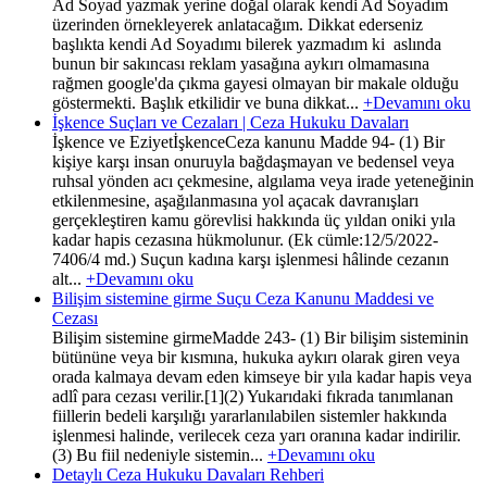
Ad Soyad yazmak yerine doğal olarak kendi Ad Soyadım
üzerinden örnekleyerek anlatacağım. Dikkat ederseniz
başlıkta kendi Ad Soyadımı bilerek yazmadım ki aslında
bunun bir sakıncası reklam yasağına aykırı olmamasına
rağmen google'da çıkma gayesi olmayan bir makale olduğu
göstermekti. Başlık etkilidir ve buna dikkat...
+Devamını oku
İşkence Suçları ve Cezaları | Ceza Hukuku Davaları
İşkence ve EziyetİşkenceCeza kanunu Madde 94- (1) Bir
kişiye karşı insan onuruyla bağdaşmayan ve bedensel veya
ruhsal yönden acı çekmesine, algılama veya irade yeteneğinin
etkilenmesine, aşağılanmasına yol açacak davranışları
gerçekleştiren kamu görevlisi hakkında üç yıldan oniki yıla
kadar hapis cezasına hükmolunur. (Ek cümle:12/5/2022-
7406/4 md.) Suçun kadına karşı işlenmesi hâlinde cezanın
alt...
+Devamını oku
Bilişim sistemine girme Suçu Ceza Kanunu Maddesi ve
Cezası
Bilişim sistemine girmeMadde 243- (1) Bir bilişim sisteminin
bütününe veya bir kısmına, hukuka aykırı olarak giren veya
orada kalmaya devam eden kimseye bir yıla kadar hapis veya
adlî para cezası verilir.[1](2) Yukarıdaki fıkrada tanımlanan
fiillerin bedeli karşılığı yararlanılabilen sistemler hakkında
işlenmesi halinde, verilecek ceza yarı oranına kadar indirilir.
(3) Bu fiil nedeniyle sistemin...
+Devamını oku
Detaylı Ceza Hukuku Davaları Rehberi