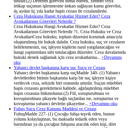
tutulur.(2) Denetim görevini ihmal ederek, zimmet veya
irtikap suçunun işlenmesine imkan sağlayan kamu görevlisi,
üç aydan üç yıla kadar hapis cezası ile cezalandırılır.
Ceza Hukukuna Hangi Avukatlar Hizmet Eder? Ceza
Avukatlarının Görevleri Nelerdir ?
Ceza Hukukuna Hangi Avukatlar Hizmet Eder? Ceza
Avukatlarının Görevleri Nelerdir ?1. Ceza Hukuku ve Ceza
AvukatlarıCeza hukuku, toplum düzenini korumak amacıyla
oluşturulmuş bir hukuk dalıdır. Ceza hukuku, suç ve cezaların
belirlenmesini, suç işleyen kişilerin nasıl yargılanacağını ve
hangi yaptırımlara tabi tutulacağını düzenler. Ceza davalarında
hukuki destek sağlamak için ceza avukatlarına...
+Devamını
oku
Yabancı devlet başkanına karşı suç Suçu ve Cezası
Yabancı devlet başkanına karşı suçMadde 340- (1) Yabancı
devletlerden birinin başkanına karşı bir suç işleyen kişiye
verilecek ceza, sekizde biri oranında artırılır. Suçun müebbet
hapis cezasını gerektirmesi halinde, ağırlaştırılmış müebbet
hapis cezasına hükmolunur.(2) Fiil, soruşturulması ve
kovuşturulması şikayete bağlı suçlardan ise, soruşturma ve
kovuşturma yabancı devletin şikayetine...
+Devamını oku
Fuhuş Suçu Ceza Kanunu Maddesi ve Cezası
FuhuşMadde 227- (1) Çocuğu fuhşa teşvik eden, bunun
yolunu kolaylaştıran, bu maksatla tedarik eden veya
barındıran ya da çocuğun fuhşuna aracılık eden kişi, dört