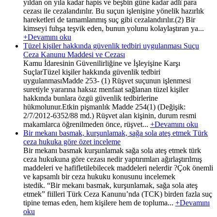
yıldan on yıla kadar hapis ve beşbin güne kadar adlî para
cezası ile cezalandırılır. Bu suçun işlenişine yönelik hazırlık
hareketleri de tamamlanmış suç gibi cezalandırılır.(2) Bir
kimseyi fuhşa teşvik eden, bunun yolunu kolaylaştıran ya...
+Devamını oku
Tüzel kişiler hakkında güvenlik tedbiri uygulanması Suçu
Ceza Kanunu Maddesi ve Cezası
Kamu İdaresinin Güvenilirliğine ve İşleyişine Karşı
SuçlarTüzel kişiler hakkında güvenlik tedbiri
uygulanmasıMadde 253- (1) Rüşvet suçunun işlenmesi
suretiyle yararına haksız menfaat sağlanan tüzel kişiler
hakkında bunlara özgü güvenlik tedbirlerine
hükmolunur.Etkin pişmanlık Madde 254(1) (Değişik:
2/7/2012-6352/88 md.) Rüşvet alan kişinin, durum resmi
makamlarca öğrenilmeden önce, rüşvet...
+Devamını oku
Bir mekanı basmak, kurşunlamak, sağa sola ateş etmek Türk
ceza hukuka göre özet inceleme
Bir mekanı basmak kurşunlamak sağa sola ateş etmek türk
ceza hukukuna göre cezası nedir yaptırımları ağırlaştırılmış
maddeleri ve hafifletilebilecek maddeleri nelerdir ?Çok önemli
ve kapsamlı bir ceza hukuku konusunu incelemek
istedik. “Bir mekanı basmak, kurşunlamak, sağa sola ateş
etmek” fiilleri Türk Ceza Kanunu’nda (TCK) birden fazla suç
tipine temas eden, hem kişilere hem de topluma...
+Devamını
oku