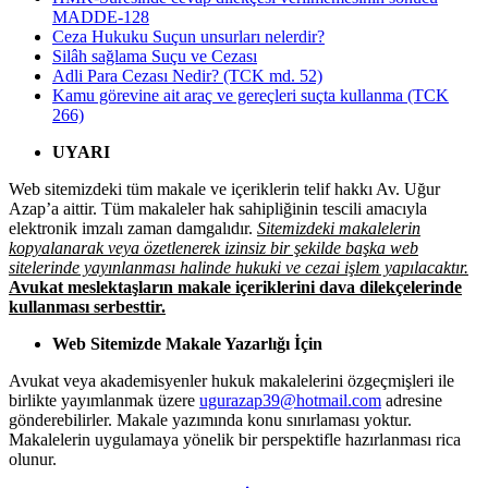
MADDE-128
Ceza Hukuku Suçun unsurları nelerdir?
Silâh sağlama Suçu ve Cezası
Adli Para Cezası Nedir? (TCK md. 52)
Kamu görevine ait araç ve gereçleri suçta kullanma (TCK
266)
UYARI
Web sitemizdeki tüm makale ve içeriklerin telif hakkı Av. Uğur
Azap’a aittir. Tüm makaleler hak sahipliğinin tescili amacıyla
elektronik imzalı zaman damgalıdır.
Sitemizdeki makalelerin
kopyalanarak veya özetlenerek izinsiz bir şekilde başka web
sitelerinde yayınlanması halinde hukuki ve cezai işlem yapılacaktır.
Avukat meslektaşların makale içeriklerini dava dilekçelerinde
kullanması serbesttir.
Web Sitemizde Makale Yazarlığı İçin
Avukat veya akademisyenler hukuk makalelerini özgeçmişleri ile
birlikte yayımlanmak üzere
ugurazap39@hotmail.com
adresine
gönderebilirler. Makale yazımında konu sınırlaması yoktur.
Makalelerin uygulamaya yönelik bir perspektifle hazırlanması rica
olunur.