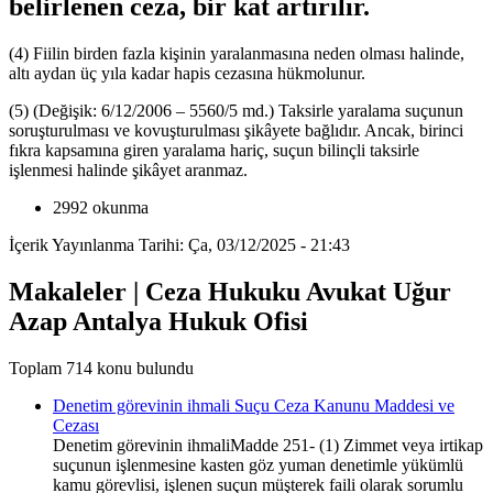
belirlenen ceza, bir kat artırılır.
(4) Fiilin birden fazla kişinin yaralanmasına neden olması halinde,
altı aydan üç yıla kadar hapis cezasına hükmolunur.
(5) (Değişik: 6/12/2006 – 5560/5 md.) Taksirle yaralama suçunun
soruşturulması ve kovuşturulması şikâyete bağlıdır. Ancak, birinci
fıkra kapsamına giren yaralama hariç, suçun bilinçli taksirle
işlenmesi halinde şikâyet aranmaz.
2992 okunma
İçerik Yayınlanma Tarihi: Ça, 03/12/2025 - 21:43
Makaleler | Ceza Hukuku Avukat Uğur
Azap Antalya Hukuk Ofisi
Toplam 714 konu bulundu
Denetim görevinin ihmali Suçu Ceza Kanunu Maddesi ve
Cezası
Denetim görevinin ihmaliMadde 251- (1) Zimmet veya irtikap
suçunun işlenmesine kasten göz yuman denetimle yükümlü
kamu görevlisi, işlenen suçun müşterek faili olarak sorumlu