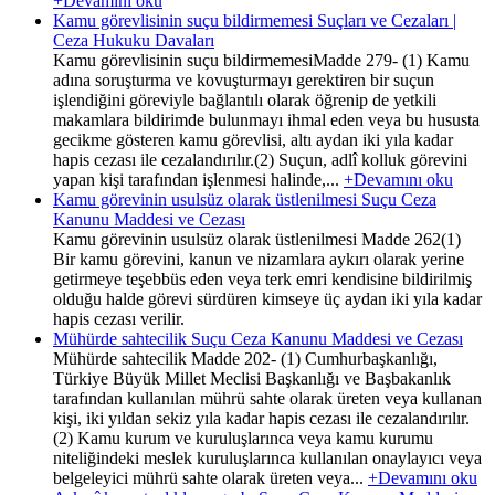
+Devamını oku
Kamu görevlisinin suçu bildirmemesi Suçları ve Cezaları |
Ceza Hukuku Davaları
Kamu görevlisinin suçu bildirmemesiMadde 279- (1) Kamu
adına soruşturma ve kovuşturmayı gerektiren bir suçun
işlendiğini göreviyle bağlantılı olarak öğrenip de yetkili
makamlara bildirimde bulunmayı ihmal eden veya bu hususta
gecikme gösteren kamu görevlisi, altı aydan iki yıla kadar
hapis cezası ile cezalandırılır.(2) Suçun, adlî kolluk görevini
yapan kişi tarafından işlenmesi halinde,...
+Devamını oku
Kamu görevinin usulsüz olarak üstlenilmesi Suçu Ceza
Kanunu Maddesi ve Cezası
Kamu görevinin usulsüz olarak üstlenilmesi Madde 262(1)
Bir kamu görevini, kanun ve nizamlara aykırı olarak yerine
getirmeye teşebbüs eden veya terk emri kendisine bildirilmiş
olduğu halde görevi sürdüren kimseye üç aydan iki yıla kadar
hapis cezası verilir.
Mühürde sahtecilik Suçu Ceza Kanunu Maddesi ve Cezası
Mühürde sahtecilik Madde 202- (1) Cumhurbaşkanlığı,
Türkiye Büyük Millet Meclisi Başkanlığı ve Başbakanlık
tarafından kullanılan mührü sahte olarak üreten veya kullanan
kişi, iki yıldan sekiz yıla kadar hapis cezası ile cezalandırılır.
(2) Kamu kurum ve kuruluşlarınca veya kamu kurumu
niteliğindeki meslek kuruluşlarınca kullanılan onaylayıcı veya
belgeleyici mührü sahte olarak üreten veya...
+Devamını oku