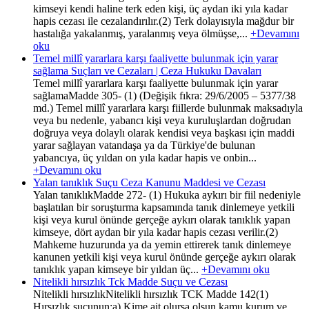
kimseyi kendi haline terk eden kişi, üç aydan iki yıla kadar
hapis cezası ile cezalandırılır.(2) Terk dolayısıyla mağdur bir
hastalığa yakalanmış, yaralanmış veya ölmüşse,...
+Devamını
oku
Temel millî yararlara karşı faaliyette bulunmak için yarar
sağlama Suçları ve Cezaları | Ceza Hukuku Davaları
Temel millî yararlara karşı faaliyette bulunmak için yarar
sağlamaMadde 305- (1) (Değişik fıkra: 29/6/2005 – 5377/38
md.) Temel millî yararlara karşı fiillerde bulunmak maksadıyla
veya bu nedenle, yabancı kişi veya kuruluşlardan doğrudan
doğruya veya dolaylı olarak kendisi veya başkası için maddi
yarar sağlayan vatandaşa ya da Türkiye'de bulunan
yabancıya, üç yıldan on yıla kadar hapis ve onbin...
+Devamını oku
Yalan tanıklık Suçu Ceza Kanunu Maddesi ve Cezası
Yalan tanıklıkMadde 272- (1) Hukuka aykırı bir fiil nedeniyle
başlatılan bir soruşturma kapsamında tanık dinlemeye yetkili
kişi veya kurul önünde gerçeğe aykırı olarak tanıklık yapan
kimseye, dört aydan bir yıla kadar hapis cezası verilir.(2)
Mahkeme huzurunda ya da yemin ettirerek tanık dinlemeye
kanunen yetkili kişi veya kurul önünde gerçeğe aykırı olarak
tanıklık yapan kimseye bir yıldan üç...
+Devamını oku
Nitelikli hırsızlık Tck Madde Suçu ve Cezası
Nitelikli hırsızlıkNitelikli hırsızlık TCK Madde 142(1)
Hırsızlık suçunun;a) Kime ait olursa olsun kamu kurum ve