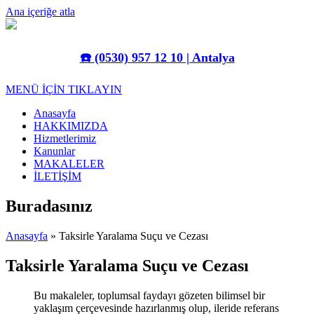
Ana içeriğe atla
☎️
(0530) 957 12 10 | Antalya
MENÜ İÇİN TIKLAYIN
Anasayfa
HAKKIMIZDA
Hizmetlerimiz
Kanunlar
MAKALELER
İLETİŞİM
Buradasınız
Anasayfa
» Taksirle Yaralama Suçu ve Cezası
Taksirle Yaralama Suçu ve Cezası
Bu makaleler, toplumsal faydayı gözeten bilimsel bir
yaklaşım çerçevesinde hazırlanmış olup, ileride referans