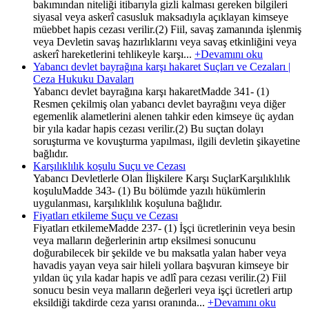
bakımından niteliği itibarıyla gizli kalması gereken bilgileri
siyasal veya askerî casusluk maksadıyla açıklayan kimseye
müebbet hapis cezası verilir.(2) Fiil, savaş zamanında işlenmiş
veya Devletin savaş hazırlıklarını veya savaş etkinliğini veya
askerî hareketlerini tehlikeyle karşı...
+Devamını oku
Yabancı devlet bayrağına karşı hakaret Suçları ve Cezaları |
Ceza Hukuku Davaları
Yabancı devlet bayrağına karşı hakaretMadde 341- (1)
Resmen çekilmiş olan yabancı devlet bayrağını veya diğer
egemenlik alametlerini alenen tahkir eden kimseye üç aydan
bir yıla kadar hapis cezası verilir.(2) Bu suçtan dolayı
soruşturma ve kovuşturma yapılması, ilgili devletin şikayetine
bağlıdır.
Karşılıklılık koşulu Suçu ve Cezası
Yabancı Devletlerle Olan İlişkilere Karşı SuçlarKarşılıklılık
koşuluMadde 343- (1) Bu bölümde yazılı hükümlerin
uygulanması, karşılıklılık koşuluna bağlıdır.
Fiyatları etkileme Suçu ve Cezası
Fiyatları etkilemeMadde 237- (1) İşçi ücretlerinin veya besin
veya malların değerlerinin artıp eksilmesi sonucunu
doğurabilecek bir şekilde ve bu maksatla yalan haber veya
havadis yayan veya sair hileli yollara başvuran kimseye bir
yıldan üç yıla kadar hapis ve adlî para cezası verilir.(2) Fiil
sonucu besin veya malların değerleri veya işçi ücretleri artıp
eksildiği takdirde ceza yarısı oranında...
+Devamını oku