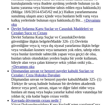
kuruluşlarında veya ibadete ayrılmış yerlerde bulunan ya da
kamu yararına veya hizmetine tahsis edilen eşya hakkında,b)
(Mülga: 18/6/2014-6545/62 md.)c) Halkın yararlanmasına
sunulmuş ulaşım aracı içinde veya bunların belli varış veya
kalkış yerlerinde bulunan eşya hakkında,d) Bir...
+Devamını
oku
Devlet Sırlarına Karşı Suçlar ve Casusluk Maddeleri ve
Cezaları Suçu ve Cezası
Devlet Sırlarına Karşı Suçlar ve CasuslukDevletin
güvenliğine ilişkin belgelerMadde 326- (1) Devletin
güvenliğine veya iç veya dış siyasal yararlarına ilişkin belge
veya vesikaları kısmen veya tamamen yok eden, tahrip eden
veya bunlar üzerinde sahtecilik yapan veya geçici de olsa,
bunları tahsis olundukları yerden başka bir yerde kullanan,
hileyle alan veya çalan kimseye sekiz yıldan oniki yıla...
+Devamını oku
Düşmandan unvan ve benzeri payeler kabulü Suçları ve
Cezaları | Ceza Hukuku Davaları
Düşmandan unvan ve benzeri payeler kabulüMadde 325- (1)
Türkiye ile savaş halinde bulunan bir devletten akademik
derece veya şeref, unvan, nişan ve diğer fahri rütbe veya
bunlara ait maaş veya başka yararlar kabul eden vatandaşa bir
yıldan üç yıla kadar hapis cezası verilir.
Kavgada dövmenin cezası nedir ?
Vücut Dokunulmazlığına Karşı SuçlarKasten yaralamaCeza