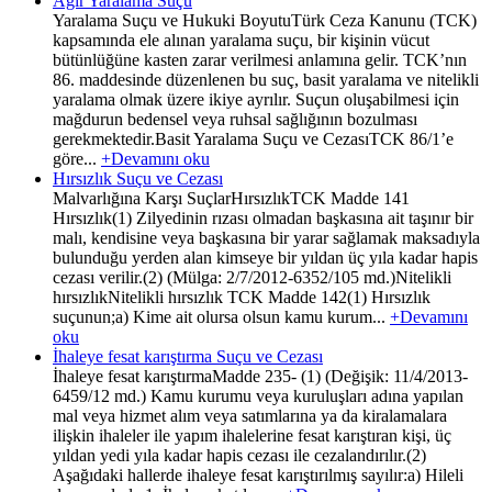
Ağır Yaralama Suçu
Yaralama Suçu ve Hukuki BoyutuTürk Ceza Kanunu (TCK)
kapsamında ele alınan yaralama suçu, bir kişinin vücut
bütünlüğüne kasten zarar verilmesi anlamına gelir. TCK’nın
86. maddesinde düzenlenen bu suç, basit yaralama ve nitelikli
yaralama olmak üzere ikiye ayrılır. Suçun oluşabilmesi için
mağdurun bedensel veya ruhsal sağlığının bozulması
gerekmektedir.Basit Yaralama Suçu ve CezasıTCK 86/1’e
göre...
+Devamını oku
Hırsızlık Suçu ve Cezası
Malvarlığına Karşı SuçlarHırsızlıkTCK Madde 141
Hırsızlık(1) Zilyedinin rızası olmadan başkasına ait taşınır bir
malı, kendisine veya başkasına bir yarar sağlamak maksadıyla
bulunduğu yerden alan kimseye bir yıldan üç yıla kadar hapis
cezası verilir.(2) (Mülga: 2/7/2012-6352/105 md.)Nitelikli
hırsızlıkNitelikli hırsızlık TCK Madde 142(1) Hırsızlık
suçunun;a) Kime ait olursa olsun kamu kurum...
+Devamını
oku
İhaleye fesat karıştırma Suçu ve Cezası
İhaleye fesat karıştırmaMadde 235- (1) (Değişik: 11/4/2013-
6459/12 md.) Kamu kurumu veya kuruluşları adına yapılan
mal veya hizmet alım veya satımlarına ya da kiralamalara
ilişkin ihaleler ile yapım ihalelerine fesat karıştıran kişi, üç
yıldan yedi yıla kadar hapis cezası ile cezalandırılır.(2)
Aşağıdaki hallerde ihaleye fesat karıştırılmış sayılır:a) Hileli