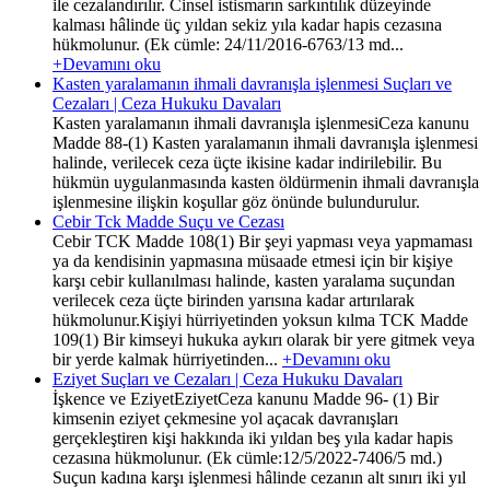
ile cezalandırılır. Cinsel istismarın sarkıntılık düzeyinde
kalması hâlinde üç yıldan sekiz yıla kadar hapis cezasına
hükmolunur. (Ek cümle: 24/11/2016-6763/13 md...
+Devamını oku
Kasten yaralamanın ihmali davranışla işlenmesi Suçları ve
Cezaları | Ceza Hukuku Davaları
Kasten yaralamanın ihmali davranışla işlenmesiCeza kanunu
Madde 88-(1) Kasten yaralamanın ihmali davranışla işlenmesi
halinde, verilecek ceza üçte ikisine kadar indirilebilir. Bu
hükmün uygulanmasında kasten öldürmenin ihmali davranışla
işlenmesine ilişkin koşullar göz önünde bulundurulur.
Cebir Tck Madde Suçu ve Cezası
Cebir TCK Madde 108(1) Bir şeyi yapması veya yapmaması
ya da kendisinin yapmasına müsaade etmesi için bir kişiye
karşı cebir kullanılması halinde, kasten yaralama suçundan
verilecek ceza üçte birinden yarısına kadar artırılarak
hükmolunur.Kişiyi hürriyetinden yoksun kılma TCK Madde
109(1) Bir kimseyi hukuka aykırı olarak bir yere gitmek veya
bir yerde kalmak hürriyetinden...
+Devamını oku
Eziyet Suçları ve Cezaları | Ceza Hukuku Davaları
İşkence ve EziyetEziyetCeza kanunu Madde 96- (1) Bir
kimsenin eziyet çekmesine yol açacak davranışları
gerçekleştiren kişi hakkında iki yıldan beş yıla kadar hapis
cezasına hükmolunur. (Ek cümle:12/5/2022-7406/5 md.)
Suçun kadına karşı işlenmesi hâlinde cezanın alt sınırı iki yıl