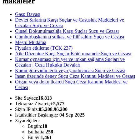
makaleler
Gasp Davası
Devlet Sırlarına Karşı Suçlar ve Casusluk Maddeleri ve
Cezaları Suçu ve Cezası
Cinsel Dokunulmazlığa Karşı Suçlar Suçu ve Cezası
Cumhurbaşkanına suikast ve fiilî saldırı Suçu ve Cezası
Meşru Müdafaa
Fiyatları etkileme (TCK 237)
Aile Düzenine Karşı Suçlar Kötü muamele Suçu ve Cezası
Kumar oynanması için yer ve imkan sağlama Suçları ve
Cezaları | Ceza Hukuku Davaları
Kamu görevinin terki veya yapılmaması Suçu ve Cezası
İnsan üzerinde deney Suçu Ceza Kanunu Maddesi ve Cezası
Organ veya doku ticareti Suçu Ceza Kanunu Maddesi ve
Cezası
Site Sayacı:
16,813
Tekrarsız Ziyaretçi:
5,577
Sizin IP'niz:
85.208.96.200
İstatistikler Başlangıç:
04 Sep 2025
Ziyaretçiler:
Bugün:
18
Bu hafta:
258
Bu ay:
1,461