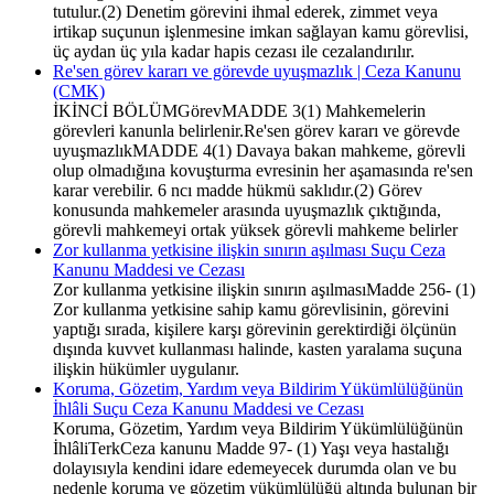
tutulur.(2) Denetim görevini ihmal ederek, zimmet veya
irtikap suçunun işlenmesine imkan sağlayan kamu görevlisi,
üç aydan üç yıla kadar hapis cezası ile cezalandırılır.
Re'sen görev kararı ve görevde uyuşmazlık | Ceza Kanunu
(CMK)
İKİNCİ BÖLÜMGörevMADDE 3(1) Mahkemelerin
görevleri kanunla belirlenir.Re'sen görev kararı ve görevde
uyuşmazlıkMADDE 4(1) Davaya bakan mahkeme, görevli
olup olmadığına kovuşturma evresinin her aşamasında re'sen
karar verebilir. 6 ncı madde hükmü saklıdır.(2) Görev
konusunda mahkemeler arasında uyuşmazlık çıktığında,
görevli mahkemeyi ortak yüksek görevli mahkeme belirler
Zor kullanma yetkisine ilişkin sınırın aşılması Suçu Ceza
Kanunu Maddesi ve Cezası
Zor kullanma yetkisine ilişkin sınırın aşılmasıMadde 256- (1)
Zor kullanma yetkisine sahip kamu görevlisinin, görevini
yaptığı sırada, kişilere karşı görevinin gerektirdiği ölçünün
dışında kuvvet kullanması halinde, kasten yaralama suçuna
ilişkin hükümler uygulanır.
Koruma, Gözetim, Yardım veya Bildirim Yükümlülüğünün
İhlâli Suçu Ceza Kanunu Maddesi ve Cezası
Koruma, Gözetim, Yardım veya Bildirim Yükümlülüğünün
İhlâliTerkCeza kanunu Madde 97- (1) Yaşı veya hastalığı
dolayısıyla kendini idare edemeyecek durumda olan ve bu
nedenle koruma ve gözetim yükümlülüğü altında bulunan bir