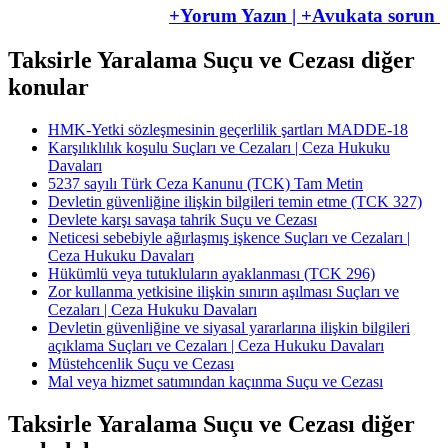
+Yorum Yazın | +Avukata sorun
Taksirle Yaralama Suçu ve Cezası diğer
konular
HMK-Yetki sözleşmesinin geçerlilik şartları MADDE-18
Karşılıklılık koşulu Suçları ve Cezaları | Ceza Hukuku
Davaları
5237 sayılı Türk Ceza Kanunu (TCK) Tam Metin
Devletin güvenliğine ilişkin bilgileri temin etme (TCK 327)
Devlete karşı savaşa tahrik Suçu ve Cezası
Neticesi sebebiyle ağırlaşmış işkence Suçları ve Cezaları |
Ceza Hukuku Davaları
Hükümlü veya tutukluların ayaklanması (TCK 296)
Zor kullanma yetkisine ilişkin sınırın aşılması Suçları ve
Cezaları | Ceza Hukuku Davaları
Devletin güvenliğine ve siyasal yararlarına ilişkin bilgileri
açıklama Suçları ve Cezaları | Ceza Hukuku Davaları
Müstehcenlik Suçu ve Cezası
Mal veya hizmet satımından kaçınma Suçu ve Cezası
Taksirle Yaralama Suçu ve Cezası diğer