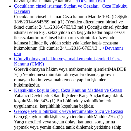
davranışlarla;1. İhaleye katılma...
+Devamını oku
Çocukların cinsel istismarı Suçları ve Cezaları | Ceza Hukuku
Davaları
Çocukların cinsel istismarıCeza kanunu Madde 103- (Değişik:
18/6/2014-6545/59 md.)(1) (Yeniden düzenlenen birinci ve
ikinci cümle: 24/11/2016-6763/13 md.) Çocuğu cinsel yönden
istismar eden kişi, sekiz yıldan on beş yıla kadar hapis cezası
ile cezalandırılır. Cinsel istismarın sarkıntılık düzeyinde
kalması hâlinde üç yıldan sekiz yıla kadar hapis cezasına
hükmolunur. (Ek cümle: 24/11/2016-6763/13...
+Devamını
oku
Görevli olmayan hâkim veya mahkemenin işlemleri | Ceza
Kanunu (CMK)
Görevli olmayan hâkim veya mahkemenin işlemleriMADDE
7(1) Yenilenmesi mümkün olmayanlar dışında, görevli
olmayan hâkim veya mahkemece yapılan işlemler
hükümsüzdür.
Karşılıklılık koşulu Suçu Ceza Kanunu Maddesi ve Cezası
Yabancı Devletlerle Olan İlişkilere Karşı SuçlarKarşılıklılık
koşuluMadde 343- (1) Bu bölümde yazılı hükümlerin
uygulanması, karşılıklılık koşuluna bağlıdır.
Gerçeğe aykırı bilirkişilik veya tercümanlık Suçu ve Cezası
Gerçeğe aykırı bilirkişilik veya tercümanlıkMadde 276- (1)
Yargı mercileri veya suçtan dolayı kanunen soruşturma
yapmak veya yemin altında tanık dinlemek yetkisine sahip