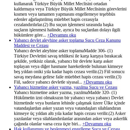
kullanarak Türkiye Büyük Millet Meclisini ortadan
kaldırmaya veya Türkiye Büyük Millet Meclisinin görevlerini
kısmen veya tamamen yapmasını engellemeye teşebbüs
edenler ağırlaştırılmış müebbet hapis cezasıyla
cezalandırılırlar.(2) Bu suçun işlenmesi sırasında başka
suçların işlenmesi halinde, ayrıca bu suçlardan dolayı ilgili
hükümlere göre...
+Devamını oku
Yabancı devlet aleyhine asker toplama Suçu Ceza Kanunu
Maddesi ve Cezası
Yabancı devlet aleyhine asker toplamaMadde 306- (1)
Türkiye Devletini savaş tehlikesi ile karşı karşıya bırakacak
şekilde, yetkisiz olarak, yabancı bir devlete karşı asker
toplayan veya diğer hasmane hareketlerde bulunan kimseye
beş yıldan oniki yıla kadar hapis cezası verilir.(2) Fiil sonucu
savaş meydana gelirse faile müebbet hapis cezası verilir.(3)
Fiil, sadece yabancı devletle siyasal...
+Devamını oku
Yabancı hizmetine asker yazma, yazılma Suçu ve Cezası
Yabancı hizmetine asker yazma, yazılmaMadde 320- (1)
Hükûmetin izni olmaksızın bir yabancı veya yabancı Devlet
hizmetinde veya bunların lehinde çalışmak üzere Ülke içinde
vatandaşlardan asker yazan veya vatandaşları silahlandıran
kimseye üç yıldan altı yıla kadar hapis cezası verilir.(2) Asker
yazılanlar veya silahlandırılanlar arasından asker veya askerlik
çağında olanlar varsa ceza üçte biri...
+Devamını oku
Hak kullanımını ve beslenmeyi engelleme Suçu ve Cezası