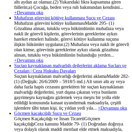
altı aydan az olamaz.(2) Yukarıdaki fıkra kapsamına giren
fiillerin;a) Çocuğa, beden veya ruh bakımından kendisini...
+Devamını oku
Muhafızın görevini kötüye kullanması Suçu ve Cezası
Muhafızın görevini kötüye kullanmasıMadde 295- (1)
Gözaltına alınan, tutuklu veya hükümlünün muhafaza veya
nakli ile görevli kişilerin, görevlerinin gereklerine aykırı
hareket etmeleri halinde, görevi kötüye kullanma suçuna
ilişkin hükümler uygulanır.(2) Muhafaza veya nakli ile görevli
olan kimse, görevinin gereklerine aykırı olarak gözaltına
alınan, tutuklu veya hükümlünün bulunduğu yerden...
+Devamını oku
Suçtan kaynaklanan malvarlığı değerlerini aklama Suçları ve
Cezaları | Ceza Hukuku Davaları
Suçtan kaynaklanan malvarlığı değerlerini aklamaMadde 282-
(1) (Değişik: 26/6/2009 – 5918/5 md.) Alt sınırı altı ay veya
daha fazla hapis cezasını gerektiren bir suçtan kaynaklanan
malvarlığı değerlerini, yurt dışına çıkaran veya bunların
gayrimeşru kaynağını gizlemek veya meşru bir yolla elde
edildiği konusunda kanaat uyandırmak maksadıyla, çeşitli
işlemlere tâbi tutan kişi, üç yıldan yedi yıla...
+Devamını oku
Göçmen kaçakçılığı Suçu ve Cezası
Göçmen Kaçakçılığı ve İnsan TicaretiGöçmen
kaçakçılığıCeza kanunu Madde 79- (1) Doğrudan doğruya
veya dolaylı olarak maddi menfaat elde etmek maksadıyla,