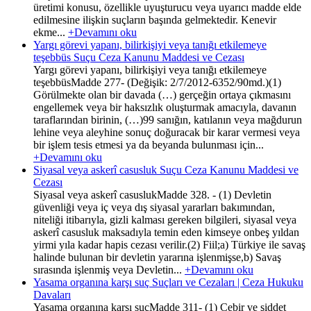
üretimi konusu, özellikle uyuşturucu veya uyarıcı madde elde
edilmesine ilişkin suçların başında gelmektedir. Kenevir
ekme...
+Devamını oku
Yargı görevi yapanı, bilirkişiyi veya tanığı etkilemeye
teşebbüs Suçu Ceza Kanunu Maddesi ve Cezası
Yargı görevi yapanı, bilirkişiyi veya tanığı etkilemeye
teşebbüsMadde 277- (Değişik: 2/7/2012-6352/90md.)(1)
Görülmekte olan bir davada (…) gerçeğin ortaya çıkmasını
engellemek veya bir haksızlık oluşturmak amacıyla, davanın
taraflarından birinin, (…)99 sanığın, katılanın veya mağdurun
lehine veya aleyhine sonuç doğuracak bir karar vermesi veya
bir işlem tesis etmesi ya da beyanda bulunması için...
+Devamını oku
Siyasal veya askerî casusluk Suçu Ceza Kanunu Maddesi ve
Cezası
Siyasal veya askerî casuslukMadde 328. - (1) Devletin
güvenliği veya iç veya dış siyasal yararları bakımından,
niteliği itibarıyla, gizli kalması gereken bilgileri, siyasal veya
askerî casusluk maksadıyla temin eden kimseye onbeş yıldan
yirmi yıla kadar hapis cezası verilir.(2) Fiil;a) Türkiye ile savaş
halinde bulunan bir devletin yararına işlenmişse,b) Savaş
sırasında işlenmiş veya Devletin...
+Devamını oku
Yasama organına karşı suç Suçları ve Cezaları | Ceza Hukuku
Davaları
Yasama organına karşı suçMadde 311- (1) Cebir ve şiddet