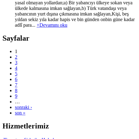
yasal olmayan yollardan;a) Bir yabancıyı ülkeye sokan veya
ülkede kalmasına imkan sağlayan,b) Türk vatandaşı veya
yabancının yurt dışına çıkmasına imkan sağlayan,Kişi, beş
yıldan sekiz yıla kadar hapis ve bin günden onbin güne kadar
adlî para...
+Devamını oku
Sayfalar
1
2
3
4
5
6
7
8
9
…
sonraki ›
son »
Hizmetlerimiz