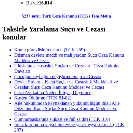
Bu yıl:
16,814
5237 sayılı Türk Ceza Kanunu (TCK) Tam Metin
Taksirle Yaralama Suçu ve Cezası
konular
Kamu görevlisinin ticareti (TCK 259)
Düşman devlete maddi ve mali yardım Suçu Ceza Kanunu
Maddesi ve Cezası
Uluslararası casusluk Suçları ve Cezaları | Ceza Hukuku
Davaları
Çocuğun soybağını değiştirme Suçu ve Cezası
Devlet Sırlarına Karşı Suçlar ve Casusluk Maddeleri ve
Cezaları Suçu Ceza Kanunu Maddesi ve Cezası
Ceza Avukatına Neden İhtiyaç Duyulur?
Kasten Öldürme (TCK 81-82)
Aile hukukundan kaynaklanan yükümlülüğün ihlali Aile
Düzenine Karşı Suçlar Suçu Ceza Kanunu Maddesi ve
Cezası
Cumhurbaşkanına suikast ve fiilî saldırı (TCK 310)
İnfaz kurumuna veya tutukevine yasak eşya sokmak (TCK
297)