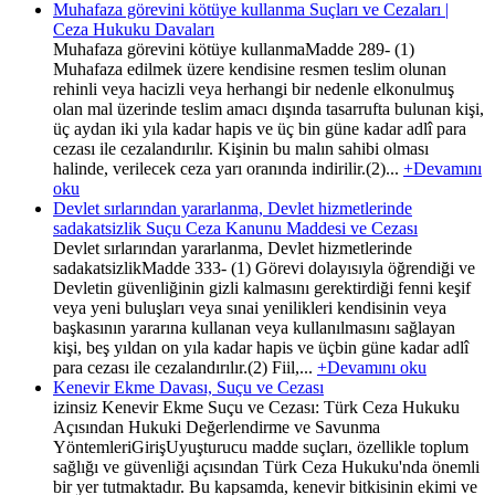
Muhafaza görevini kötüye kullanma Suçları ve Cezaları |
Ceza Hukuku Davaları
Muhafaza görevini kötüye kullanmaMadde 289- (1)
Muhafaza edilmek üzere kendisine resmen teslim olunan
rehinli veya hacizli veya herhangi bir nedenle elkonulmuş
olan mal üzerinde teslim amacı dışında tasarrufta bulunan kişi,
üç aydan iki yıla kadar hapis ve üç bin güne kadar adlî para
cezası ile cezalandırılır. Kişinin bu malın sahibi olması
halinde, verilecek ceza yarı oranında indirilir.(2)...
+Devamını
oku
Devlet sırlarından yararlanma, Devlet hizmetlerinde
sadakatsizlik Suçu Ceza Kanunu Maddesi ve Cezası
Devlet sırlarından yararlanma, Devlet hizmetlerinde
sadakatsizlikMadde 333- (1) Görevi dolayısıyla öğrendiği ve
Devletin güvenliğinin gizli kalmasını gerektirdiği fenni keşif
veya yeni buluşları veya sınai yenilikleri kendisinin veya
başkasının yararına kullanan veya kullanılmasını sağlayan
kişi, beş yıldan on yıla kadar hapis ve üçbin güne kadar adlî
para cezası ile cezalandırılır.(2) Fiil,...
+Devamını oku
Kenevir Ekme Davası, Suçu ve Cezası
izinsiz Kenevir Ekme Suçu ve Cezası: Türk Ceza Hukuku
Açısından Hukuki Değerlendirme ve Savunma
YöntemleriGirişUyuşturucu madde suçları, özellikle toplum
sağlığı ve güvenliği açısından Türk Ceza Hukuku'nda önemli
bir yer tutmaktadır. Bu kapsamda, kenevir bitkisinin ekimi ve