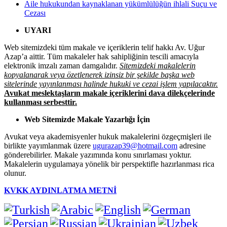
Aile hukukundan kaynaklanan yükümlülüğün ihlali Suçu ve
Cezası
UYARI
Web sitemizdeki tüm makale ve içeriklerin telif hakkı Av. Uğur
Azap’a aittir. Tüm makaleler hak sahipliğinin tescili amacıyla
elektronik imzalı zaman damgalıdır.
Sitemizdeki makalelerin
kopyalanarak veya özetlenerek izinsiz bir şekilde başka web
sitelerinde yayınlanması halinde hukuki ve cezai işlem yapılacaktır.
Avukat meslektaşların makale içeriklerini dava dilekçelerinde
kullanması serbesttir.
Web Sitemizde Makale Yazarlığı İçin
Avukat veya akademisyenler hukuk makalelerini özgeçmişleri ile
birlikte yayımlanmak üzere
ugurazap39@hotmail.com
adresine
gönderebilirler. Makale yazımında konu sınırlaması yoktur.
Makalelerin uygulamaya yönelik bir perspektifle hazırlanması rica
olunur.
KVKK AYDINLATMA METNİ