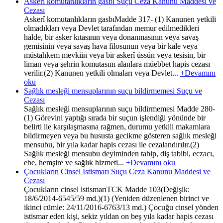
Askerî komutanlıkların gasbı Suçu Ceza Kanunu Maddesi ve
Cezası
Askerî komutanlıkların gasbıMadde 317- (1) Kanunen yetkili
olmadıkları veya Devlet tarafından memur edilmedikleri
halde, bir asker kıtasının veya donanmasının veya savaş
gemisinin veya savaş hava filosunun veya bir kale veya
müstahkem mevkiin veya bir askerî üssün veya tesisin, bir
liman veya şehrin komutasını alanlara müebbet hapis cezası
verilir.(2) Kanunen yetkili olmaları veya Devlet...
+Devamını
oku
Sağlık mesleği mensuplarının suçu bildirmemesi Suçu ve
Cezası
Sağlık mesleği mensuplarının suçu bildirmemesi Madde 280-
(1) Görevini yaptığı sırada bir suçun işlendiği yönünde bir
belirti ile karşılaşmasına rağmen, durumu yetkili makamlara
bildirmeyen veya bu hususta gecikme gösteren sağlık mesleği
mensubu, bir yıla kadar hapis cezası ile cezalandırılır.(2)
Sağlık mesleği mensubu deyiminden tabip, diş tabibi, eczacı,
ebe, hemşire ve sağlık hizmeti...
+Devamını oku
Çocukların Cinsel İstismarı Suçu Ceza Kanunu Maddesi ve
Cezası
Çocukların cinsel istismarıTCK Madde 103(Değişik:
18/6/2014-6545/59 md.)(1) (Yeniden düzenlenen birinci ve
ikinci cümle: 24/11/2016-6763/13 md.) Çocuğu cinsel yönden
istismar eden kişi, sekiz yıldan on beş yıla kadar hapis cezası