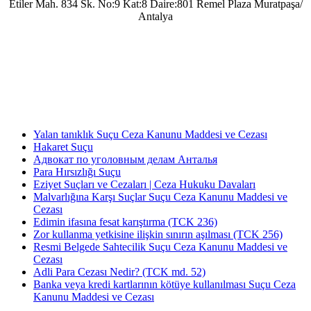
Etiler Mah. 834 Sk. No:9 Kat:8 Daire:801 Remel Plaza Muratpaşa/
Antalya
Antalya Barosu’na kayıtlı olarak mesleki faaliyetlerini sürdürmekte olup, 2022 yılında
Av. Uğur Azap Hukuk Bürosunu kurarak adalete hizmet etmeye devam etmektedir.
Halen, Antalya'da Avukatlık görevini ifa ederek Kamu Hukuku alanında tezli yüksek
lisans çalışmalarını da sürdürmektedir.
Yalan tanıklık Suçu Ceza Kanunu Maddesi ve Cezası
Hakaret Suçu
Адвокат по уголовным делам Анталья
Para Hırsızlığı Suçu
Eziyet Suçları ve Cezaları | Ceza Hukuku Davaları
Malvarlığına Karşı Suçlar Suçu Ceza Kanunu Maddesi ve
Cezası
Edimin ifasına fesat karıştırma (TCK 236)
Zor kullanma yetkisine ilişkin sınırın aşılması (TCK 256)
Resmi Belgede Sahtecilik Suçu Ceza Kanunu Maddesi ve
Cezası
Adli Para Cezası Nedir? (TCK md. 52)
Banka veya kredi kartlarının kötüye kullanılması Suçu Ceza
Kanunu Maddesi ve Cezası