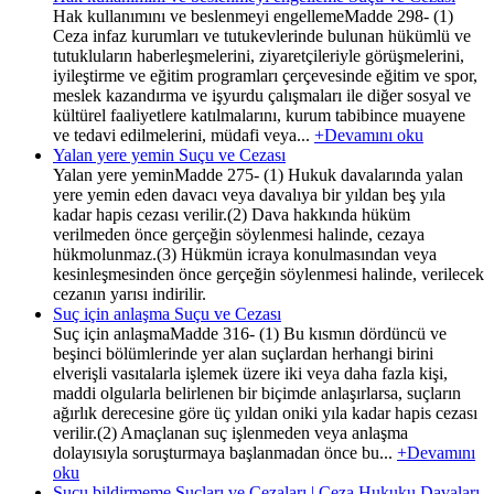
Hak kullanımını ve beslenmeyi engellemeMadde 298- (1)
Ceza infaz kurumları ve tutukevlerinde bulunan hükümlü ve
tutukluların haberleşmelerini, ziyaretçileriyle görüşmelerini,
iyileştirme ve eğitim programları çerçevesinde eğitim ve spor,
meslek kazandırma ve işyurdu çalışmaları ile diğer sosyal ve
kültürel faaliyetlere katılmalarını, kurum tabibince muayene
ve tedavi edilmelerini, müdafi veya...
+Devamını oku
Yalan yere yemin Suçu ve Cezası
Yalan yere yeminMadde 275- (1) Hukuk davalarında yalan
yere yemin eden davacı veya davalıya bir yıldan beş yıla
kadar hapis cezası verilir.(2) Dava hakkında hüküm
verilmeden önce gerçeğin söylenmesi halinde, cezaya
hükmolunmaz.(3) Hükmün icraya konulmasından veya
kesinleşmesinden önce gerçeğin söylenmesi halinde, verilecek
cezanın yarısı indirilir.
Suç için anlaşma Suçu ve Cezası
Suç için anlaşmaMadde 316- (1) Bu kısmın dördüncü ve
beşinci bölümlerinde yer alan suçlardan herhangi birini
elverişli vasıtalarla işlemek üzere iki veya daha fazla kişi,
maddi olgularla belirlenen bir biçimde anlaşırlarsa, suçların
ağırlık derecesine göre üç yıldan oniki yıla kadar hapis cezası
verilir.(2) Amaçlanan suç işlenmeden veya anlaşma
dolayısıyla soruşturmaya başlanmadan önce bu...
+Devamını
oku
Suçu bildirmeme Suçları ve Cezaları | Ceza Hukuku Davaları