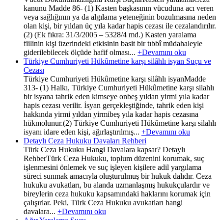
kanunu Madde 86- (1) Kasten başkasının vücuduna acı veren
veya sağlığının ya da algılama yeteneğinin bozulmasına neden
olan kişi, bir yıldan üç yıla kadar hapis cezası ile cezalandırılır.
(2) (Ek fıkra: 31/3/2005 – 5328/4 md.) Kasten yaralama
fiilinin kişi üzerindeki etkisinin basit bir tıbbî müdahaleyle
giderilebilecek ölçüde hafif olması...
+Devamını oku
Türkiye Cumhuriyeti Hükûmetine karşı silâhlı isyan Suçu ve
Cezası
Türkiye Cumhuriyeti Hükûmetine karşı silâhlı isyanMadde
313- (1) Halkı, Türkiye Cumhuriyeti Hükûmetine karşı silahlı
bir isyana tahrik eden kimseye onbeş yıldan yirmi yıla kadar
hapis cezası verilir. İsyan gerçekleştiğinde, tahrik eden kişi
hakkında yirmi yıldan yirmibeş yıla kadar hapis cezasına
hükmolunur.(2) Türkiye Cumhuriyeti Hükûmetine karşı silahlı
isyanı idare eden kişi, ağırlaştırılmış...
+Devamını oku
Detaylı Ceza Hukuku Davaları Rehberi
Türk Ceza Hukuku Hangi Davalara kapsar? Detaylı
RehberTürk Ceza Hukuku, toplum düzenini korumak, suç
işlenmesini önlemek ve suç işleyen kişilere adil yargılama
süreci sunmak amacıyla oluşturulmuş bir hukuk dalıdır. Ceza
hukuku avukatları, bu alanda uzmanlaşmış hukukçulardır ve
bireylerin ceza hukuku kapsamındaki haklarını korumak için
çalışırlar. Peki, Türk Ceza Hukuku avukatları hangi
davalara...
+Devamını oku