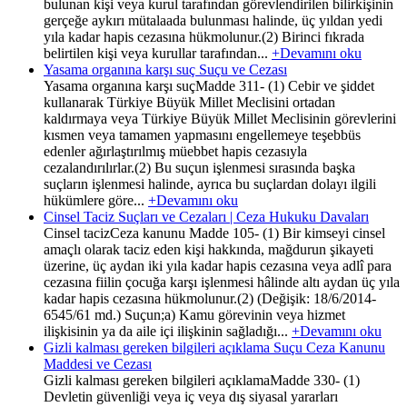
bulunan kişi veya kurul tarafından görevlendirilen bilirkişinin
gerçeğe aykırı mütalaada bulunması halinde, üç yıldan yedi
yıla kadar hapis cezasına hükmolunur.(2) Birinci fıkrada
belirtilen kişi veya kurullar tarafından...
+Devamını oku
Yasama organına karşı suç Suçu ve Cezası
Yasama organına karşı suçMadde 311- (1) Cebir ve şiddet
kullanarak Türkiye Büyük Millet Meclisini ortadan
kaldırmaya veya Türkiye Büyük Millet Meclisinin görevlerini
kısmen veya tamamen yapmasını engellemeye teşebbüs
edenler ağırlaştırılmış müebbet hapis cezasıyla
cezalandırılırlar.(2) Bu suçun işlenmesi sırasında başka
suçların işlenmesi halinde, ayrıca bu suçlardan dolayı ilgili
hükümlere göre...
+Devamını oku
Cinsel Taciz Suçları ve Cezaları | Ceza Hukuku Davaları
Cinsel tacizCeza kanunu Madde 105- (1) Bir kimseyi cinsel
amaçlı olarak taciz eden kişi hakkında, mağdurun şikayeti
üzerine, üç aydan iki yıla kadar hapis cezasına veya adlî para
cezasına fiilin çocuğa karşı işlenmesi hâlinde altı aydan üç yıla
kadar hapis cezasına hükmolunur.(2) (Değişik: 18/6/2014-
6545/61 md.) Suçun;a) Kamu görevinin veya hizmet
ilişkisinin ya da aile içi ilişkinin sağladığı...
+Devamını oku
Gizli kalması gereken bilgileri açıklama Suçu Ceza Kanunu
Maddesi ve Cezası
Gizli kalması gereken bilgileri açıklamaMadde 330- (1)
Devletin güvenliği veya iç veya dış siyasal yararları