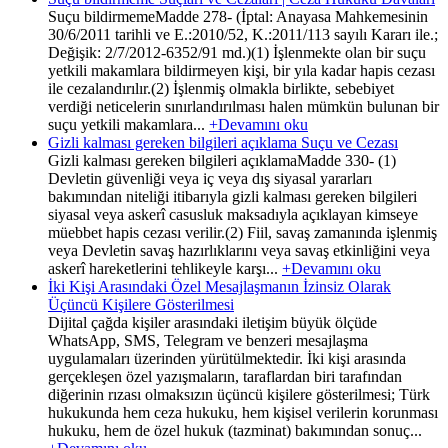
Suçu bildirmemeMadde 278- (İptal: Anayasa Mahkemesinin
30/6/2011 tarihli ve E.:2010/52, K.:2011/113 sayılı Kararı ile.;
Değişik: 2/7/2012-6352/91 md.)(1) İşlenmekte olan bir suçu
yetkili makamlara bildirmeyen kişi, bir yıla kadar hapis cezası
ile cezalandırılır.(2) İşlenmiş olmakla birlikte, sebebiyet
verdiği neticelerin sınırlandırılması halen mümkün bulunan bir
suçu yetkili makamlara...
+Devamını oku
Gizli kalması gereken bilgileri açıklama Suçu ve Cezası
Gizli kalması gereken bilgileri açıklamaMadde 330- (1)
Devletin güvenliği veya iç veya dış siyasal yararları
bakımından niteliği itibarıyla gizli kalması gereken bilgileri
siyasal veya askerî casusluk maksadıyla açıklayan kimseye
müebbet hapis cezası verilir.(2) Fiil, savaş zamanında işlenmiş
veya Devletin savaş hazırlıklarını veya savaş etkinliğini veya
askerî hareketlerini tehlikeyle karşı...
+Devamını oku
İki Kişi Arasındaki Özel Mesajlaşmanın İzinsiz Olarak
Üçüncü Kişilere Gösterilmesi
Dijital çağda kişiler arasındaki iletişim büyük ölçüde
WhatsApp, SMS, Telegram ve benzeri mesajlaşma
uygulamaları üzerinden yürütülmektedir. İki kişi arasında
gerçekleşen özel yazışmaların, taraflardan biri tarafından
diğerinin rızası olmaksızın üçüncü kişilere gösterilmesi; Türk
hukukunda hem ceza hukuku, hem kişisel verilerin korunması
hukuku, hem de özel hukuk (tazminat) bakımından sonuç...