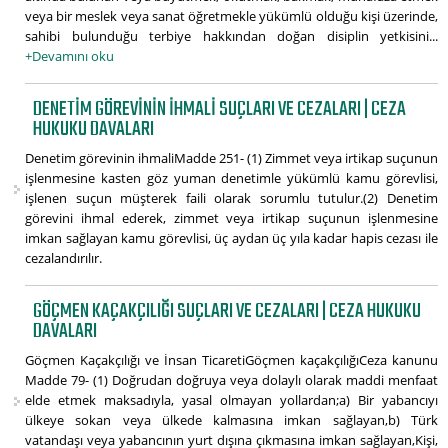
veya bir meslek veya sanat öğretmekle yükümlü olduğu kişi üzerinde,
sahibi bulunduğu terbiye hakkından doğan disiplin yetkisini...
+Devamını oku
DENETIM GÖREVININ IHMALI SUÇLARI VE CEZALARI | CEZA
HUKUKU DAVALARI
Denetim görevinin ihmaliMadde 251- (1) Zimmet veya irtikap suçunun
işlenmesine kasten göz yuman denetimle yükümlü kamu görevlisi,
işlenen suçun müşterek faili olarak sorumlu tutulur.(2) Denetim
görevini ihmal ederek, zimmet veya irtikap suçunun işlenmesine
imkan sağlayan kamu görevlisi, üç aydan üç yıla kadar hapis cezası ile
cezalandırılır.
GÖÇMEN KAÇAKÇILIĞI SUÇLARI VE CEZALARI | CEZA HUKUKU
DAVALARI
Göçmen Kaçakçılığı ve İnsan TicaretiGöçmen kaçakçılığıCeza kanunu
Madde 79- (1) Doğrudan doğruya veya dolaylı olarak maddi menfaat
elde etmek maksadıyla, yasal olmayan yollardan;a) Bir yabancıyı
ülkeye sokan veya ülkede kalmasına imkan sağlayan,b) Türk
vatandaşı veya yabancının yurt dışına çıkmasına imkan sağlayan,Kişi,