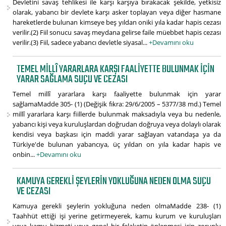
Devletini savaş tehlikesi ile karşı karşıya bırakacak şekilde, yetkisiz
olarak, yabancı bir devlete karşı asker toplayan veya diğer hasmane
hareketlerde bulunan kimseye beş yıldan oniki yıla kadar hapis cezası
verilir.(2) Fiil sonucu savaş meydana gelirse faile müebbet hapis cezası
verilir.(3) Fiil, sadece yabancı devletle siyasal...
+Devamını oku
TEMEL MILLÎ YARARLARA KARŞI FAALIYETTE BULUNMAK IÇIN
YARAR SAĞLAMA SUÇU VE CEZASI
Temel millî yararlara karşı faaliyette bulunmak için yarar
sağlamaMadde 305- (1) (Değişik fıkra: 29/6/2005 – 5377/38 md.) Temel
millî yararlara karşı fiillerde bulunmak maksadıyla veya bu nedenle,
yabancı kişi veya kuruluşlardan doğrudan doğruya veya dolaylı olarak
kendisi veya başkası için maddi yarar sağlayan vatandaşa ya da
Türkiye'de bulunan yabancıya, üç yıldan on yıla kadar hapis ve
onbin...
+Devamını oku
KAMUYA GEREKLI ŞEYLERIN YOKLUĞUNA NEDEN OLMA SUÇU
VE CEZASI
Kamuya gerekli şeylerin yokluğuna neden olmaMadde 238- (1)
Taahhüt ettiği işi yerine getirmeyerek, kamu kurum ve kuruluşları