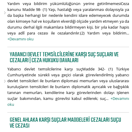
Yardım veya bildirim yükümlülüğünün yerine getirilmemesiCeza
kanunu Madde 98- (1) Yaşı, hastalığı veya yaralanması dolayısıyla ya
da başka herhangi bir nedenle kendini idare edemeyecek durumda
olan kimseye hal ve koşulların elverdiği ölçüde yardım etmeyen ya da
durumu derhal ilgili makamlara bildirmeyen kişi, bir yıla kadar hapis
veya adlî para cezası ile cezalandırılır.(2) Yardım veya bildirim...
+Devamını oku
YABANCI DEVLET TEMSILCILERINE KARŞI SUÇ SUÇLARI VE
CEZALARI | CEZA HUKUKU DAVALARI
Yabancı devlet temsilcilerine karşı suçMadde 342- (1) Türkiye
Cumhuriyetinde sürekli veya geçici olarak görevlendirilmiş yabancı
devlet temsilcileri ile bunların diplomasi memurları veya uluslararası
kuruluşların temsilcileri ile bunların diplomatik ayrıcalık ve bağışıklık
tanınan memurları, kendilerine karşı görevlerinden dolayı işlenen
suçlar bakımından, kamu görevlisi kabul edilerek; suç...
+Devamını
oku
GENEL AHLAKA KARŞI SUÇLAR MADDELERI CEZALARI SUÇU
VE CEZASI