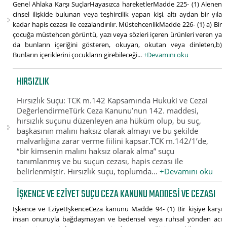
Genel Ahlaka Karşı SuçlarHayasızca hareketlerMadde 225- (1) Alenen
cinsel ilişkide bulunan veya teşhircilik yapan kişi, altı aydan bir yıla
kadar hapis cezası ile cezalandırılır. MüstehcenlikMadde 226- (1) a) Bir
çocuğa müstehcen görüntü, yazı veya sözleri içeren ürünleri veren ya
da bunların içeriğini gösteren, okuyan, okutan veya dinleten,b)
Bunların içeriklerini çocukların girebileceği...
+Devamını oku
HIRSIZLIK
Hırsızlık Suçu: TCK m.142 Kapsamında Hukuki ve Cezai
DeğerlendirmeTürk Ceza Kanunu’nun 142. maddesi,
hırsızlık suçunu düzenleyen ana hüküm olup, bu suç,
başkasının malını haksız olarak almayı ve bu şekilde
malvarlığına zarar verme fiilini kapsar.TCK m.142/1’de,
“bir kimsenin malını haksız olarak alma” suçu
tanımlanmış ve bu suçun cezası, hapis cezası ile
belirlenmiştir. Hırsızlık suçu, toplumda...
+Devamını oku
İŞKENCE VE EZIYET SUÇU CEZA KANUNU MADDESI VE CEZASI
İşkence ve EziyetİşkenceCeza kanunu Madde 94- (1) Bir kişiye karşı
insan onuruyla bağdaşmayan ve bedensel veya ruhsal yönden acı