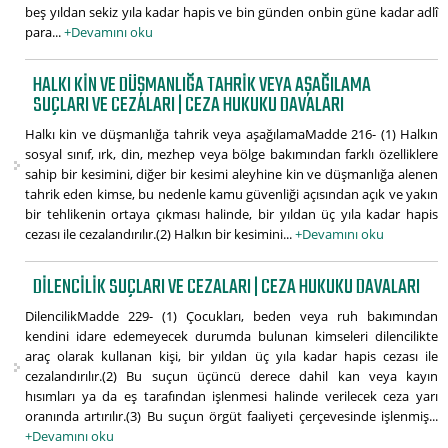
beş yıldan sekiz yıla kadar hapis ve bin günden onbin güne kadar adlî
para...
+Devamını oku
HALKI KIN VE DÜŞMANLIĞA TAHRIK VEYA AŞAĞILAMA
SUÇLARI VE CEZALARI | CEZA HUKUKU DAVALARI
Halkı kin ve düşmanlığa tahrik veya aşağılamaMadde 216- (1) Halkın
sosyal sınıf, ırk, din, mezhep veya bölge bakımından farklı özelliklere
sahip bir kesimini, diğer bir kesimi aleyhine kin ve düşmanlığa alenen
tahrik eden kimse, bu nedenle kamu güvenliği açısından açık ve yakın
bir tehlikenin ortaya çıkması halinde, bir yıldan üç yıla kadar hapis
cezası ile cezalandırılır.(2) Halkın bir kesimini...
+Devamını oku
DILENCILIK SUÇLARI VE CEZALARI | CEZA HUKUKU DAVALARI
DilencilikMadde 229- (1) Çocukları, beden veya ruh bakımından
kendini idare edemeyecek durumda bulunan kimseleri dilencilikte
araç olarak kullanan kişi, bir yıldan üç yıla kadar hapis cezası ile
cezalandırılır.(2) Bu suçun üçüncü derece dahil kan veya kayın
hısımları ya da eş tarafından işlenmesi halinde verilecek ceza yarı
oranında artırılır.(3) Bu suçun örgüt faaliyeti çerçevesinde işlenmiş...
+Devamını oku