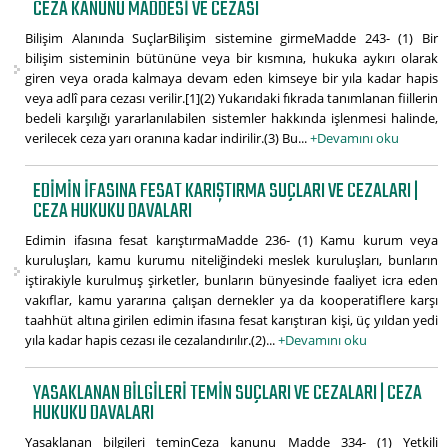
CEZA KANUNU MADDESI VE CEZASI
Bilişim Alanında SuçlarBilişim sistemine girmeMadde 243- (1) Bir
bilişim sisteminin bütününe veya bir kısmına, hukuka aykırı olarak
giren veya orada kalmaya devam eden kimseye bir yıla kadar hapis
veya adlî para cezası verilir.[1](2) Yukarıdaki fıkrada tanımlanan fiillerin
bedeli karşılığı yararlanılabilen sistemler hakkında işlenmesi halinde,
verilecek ceza yarı oranına kadar indirilir.(3) Bu...
+Devamını oku
EDIMIN IFASINA FESAT KARIŞTIRMA SUÇLARI VE CEZALARI |
CEZA HUKUKU DAVALARI
Edimin ifasına fesat karıştırmaMadde 236- (1) Kamu kurum veya
kuruluşları, kamu kurumu niteliğindeki meslek kuruluşları, bunların
iştirakiyle kurulmuş şirketler, bunların bünyesinde faaliyet icra eden
vakıflar, kamu yararına çalışan dernekler ya da kooperatiflere karşı
taahhüt altına girilen edimin ifasına fesat karıştıran kişi, üç yıldan yedi
yıla kadar hapis cezası ile cezalandırılır.(2)...
+Devamını oku
YASAKLANAN BILGILERI TEMIN SUÇLARI VE CEZALARI | CEZA
HUKUKU DAVALARI
Yasaklanan bilgileri teminCeza kanunu Madde 334- (1) Yetkili