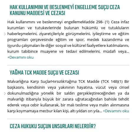
HAK KULLANIMINI VE BESLENMEYI ENGELLEME SUÇU CEZA
KANUNU MADDESI VE CEZASI
Hak kullanımını ve beslenmeyi engellemeMadde 298- (1) Ceza infaz
kurumları ve tutukevlerinde bulunan hükümlü ve tutukluların
haberleşmelerini, ziyaretçileriyle görüşmelerini, iyileştirme ve eğitim
programları çerçevesinde eğitim ve spor, meslek kazandırma ve
işyurdu çalışmaları ile diğer sosyal ve kültürel faaliyetlere katılmalarını,
kurum tabibince muayene ve tedavi edilmelerini, müdafi veya...
+Devamını oku
YAĞMA TCK MADDE SUÇU VE CEZASI
Malvarlığına Karşı SuçlarHırsızlıkYağma TCK Madde (TCK 148)(1) Bir
başkasını, kendisinin veya yakınının hayatına, vücut veya cinsel
dokunulmazlığına yönelik bir saldırı gerçekleştireceğinden ya da
malvarlığı itibarıyla büyük bir zarara uğratacağından bahisle tehdit
ederek veya cebir kullanarak, bir malı teslime veya malın alınmasına
karşı koymamaya mecbur kılan kişi, altı yıldan on yıla...
+Devamını oku
CEZA HUKUKU SUÇUN UNSURLARI NELERDIR?