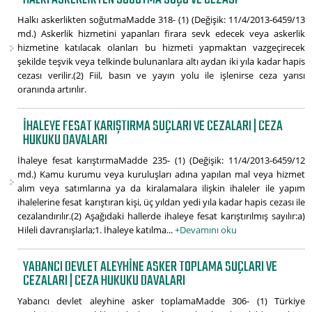
Halkı askerlikten soğutmaMadde 318- (1) (Değişik: 11/4/2013-6459/13
md.) Askerlik hizmetini yapanları firara sevk edecek veya askerlik
hizmetine katılacak olanları bu hizmeti yapmaktan vazgeçirecek
şekilde teşvik veya telkinde bulunanlara altı aydan iki yıla kadar hapis
cezası verilir.(2) Fiil, basın ve yayın yolu ile işlenirse ceza yarısı
oranında artırılır.
İHALEYE FESAT KARIŞTIRMA SUÇLARI VE CEZALARI | CEZA
HUKUKU DAVALARI
İhaleye fesat karıştırmaMadde 235- (1) (Değişik: 11/4/2013-6459/12
md.) Kamu kurumu veya kuruluşları adına yapılan mal veya hizmet
alım veya satımlarına ya da kiralamalara ilişkin ihaleler ile yapım
ihalelerine fesat karıştıran kişi, üç yıldan yedi yıla kadar hapis cezası ile
cezalandırılır.(2) Aşağıdaki hallerde ihaleye fesat karıştırılmış sayılır:a)
Hileli davranışlarla;1. İhaleye katılma...
+Devamını oku
YABANCI DEVLET ALEYHINE ASKER TOPLAMA SUÇLARI VE
CEZALARI | CEZA HUKUKU DAVALARI
Yabancı devlet aleyhine asker toplamaMadde 306- (1) Türkiye