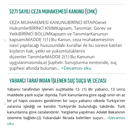
5271 SAYILI CEZA MUHAKEMESI KANUNU (CMK)
CEZA MUHAKEMESİ KANUNUBİRİNCİ KİTAPGenel
HükümlerBİRİNCİ KISIMKapsam, Tanımlar, Görev ve
YetkiBİRİNCİ BÖLÜMKapsam ve TanımlarKanunun
kapsamıMADDE 1(1) Bu Kanun, ceza muhakemesinin
nasıl yapılacağı hususundaki kurallar ile bu sürece katılan
kişilerin hak, yetki ve yükümlülüklerini
düzenler.TanımlarMADDE 2(1) Bu Kanunun
uygulanmasında;a) Şüpheli: Soruşturma evresinde, suç
şüphesi altında bulunan...
+Devamını oku
YABANCI TARAFINDAN IŞLENEN SUÇ SUÇU VE CEZASI
Yabancı tarafından işlenen suçMadde 12- (1) Bir yabancı, 13 üncü
maddede yazılı suçlar dışında, Türk kanunlarına göre aşağı sınırı en az
bir yıl hapis cezasını gerektiren bir suçu yabancı ülkede Türkiye'nin
zararına işlediği ve kendisi Türkiye'de bulunduğu takdirde, Türk
kanunlarına göre cezalandırılır. Yargılama yapılması Adalet Bakanının
istemine bağlıdır.(2) Yukarıdaki fıkrada belirtilen suçun...
+Devamını
oku