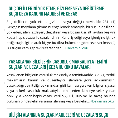
SUÇ DELILLERINI YOK ETME, GIZLEME VEYA DEĞIŞTIRME
SUÇU CEZA KANUNU MADDESI VE CEZASI
Suç delillerini yok etme, gizleme veya değiştirmeMadde 281- (1)
Gerçeğin meydana çıkmasını engellemek amacıyla, bir suçun delillerini
yok eden, silen, gizleyen, değiştiren veya bozan kişi, altı aydan beş yıla
kadar hapis cezası ile cezalandırılır. Kendi işlediği veya işlenişine iştirak
ettiği suçla ilgili olarak kişiye bu fıkra hükmüne göre ceza verilmez.(2)
Bu suçun kamu görevlisi tarafından...
+Devamını oku
YASAKLANAN BILGILERIN CASUSLUK MAKSADIYLA TEMINI
SUÇLARI VE CEZALARI | CEZA HUKUKU DAVALARI
Yasaklanan bilgilerin casusluk maksadıyla teminiMadde 335- (1) Yetkili
makamların kanun ve düzenleyici işlemlere göre açıklanmasını
yasakladığı ve niteliği bakımından gizli kalması gereken bilgileri siyasal
veya askerî casusluk maksadıyla temin eden kimseye sekiz yıldan
oniki yıla kadar hapis cezası verilir.(2) Fiil, Türkiye ile savaş halinde
bulunan bir devletin yararına işlenmiş veya Devletin...
+Devamını oku
BILIŞIM ALANINDA SUÇLAR MADDELERI VE CEZALARI SUÇU