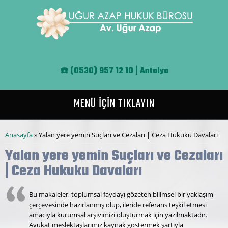
Ana içeriğe atla
☎️
(0530) 957 12 10 | Antalya
MENÜ İÇİN TIKLAYIN
Buradasınız
Anasayfa
» Yalan yere yemin Suçları ve Cezaları | Ceza Hukuku Davaları
Yalan yere yemin Suçları ve Cezaları
| Ceza Hukuku Davaları
Bu makaleler, toplumsal faydayı gözeten bilimsel bir yaklaşım
çerçevesinde hazırlanmış olup, ileride referans teşkil etmesi
amacıyla kurumsal arşivimizi oluşturmak için yazılmaktadır.
Avukat meslektaşlarımız kaynak göstermek şartıyla