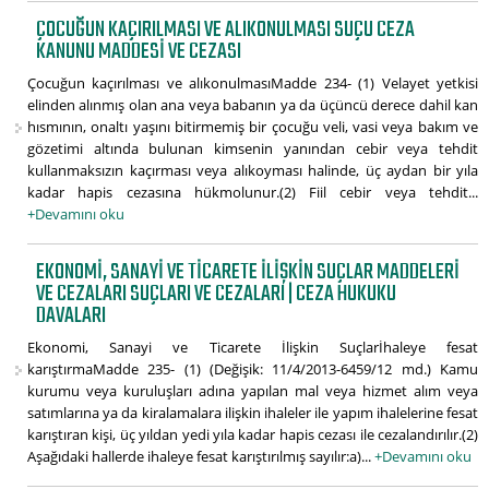
ÇOCUĞUN KAÇIRILMASI VE ALIKONULMASI SUÇU CEZA
KANUNU MADDESI VE CEZASI
Çocuğun kaçırılması ve alıkonulmasıMadde 234- (1) Velayet yetkisi
elinden alınmış olan ana veya babanın ya da üçüncü derece dahil kan
hısmının, onaltı yaşını bitirmemiş bir çocuğu veli, vasi veya bakım ve
gözetimi altında bulunan kimsenin yanından cebir veya tehdit
kullanmaksızın kaçırması veya alıkoyması halinde, üç aydan bir yıla
kadar hapis cezasına hükmolunur.(2) Fiil cebir veya tehdit...
+Devamını oku
EKONOMI, SANAYI VE TICARETE İLIŞKIN SUÇLAR MADDELERI
VE CEZALARI SUÇLARI VE CEZALARI | CEZA HUKUKU
DAVALARI
Ekonomi, Sanayi ve Ticarete İlişkin Suçlarİhaleye fesat
karıştırmaMadde 235- (1) (Değişik: 11/4/2013-6459/12 md.) Kamu
kurumu veya kuruluşları adına yapılan mal veya hizmet alım veya
satımlarına ya da kiralamalara ilişkin ihaleler ile yapım ihalelerine fesat
karıştıran kişi, üç yıldan yedi yıla kadar hapis cezası ile cezalandırılır.(2)
Aşağıdaki hallerde ihaleye fesat karıştırılmış sayılır:a)...
+Devamını oku