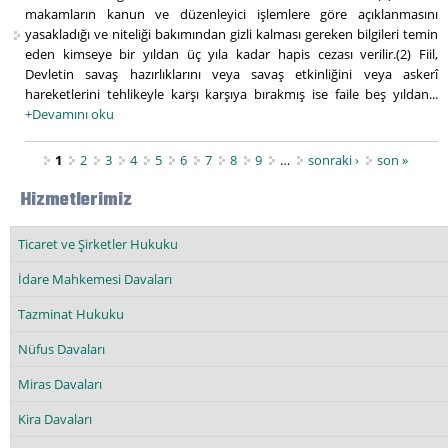
makamların kanun ve düzenleyici işlemlere göre açıklanmasını
yasakladığı ve niteliği bakımından gizli kalması gereken bilgileri temin
eden kimseye bir yıldan üç yıla kadar hapis cezası verilir.(2) Fiil,
Devletin savaş hazırlıklarını veya savaş etkinliğini veya askerî
hareketlerini tehlikeyle karşı karşıya bırakmış ise faile beş yıldan...
+Devamını oku
Sayfalar
1
2
3
4
5
6
7
8
9
…
sonraki ›
son »
Hizmetlerimiz
Ticaret ve Şirketler Hukuku
İdare Mahkemesi Davaları
Tazminat Hukuku
Nüfus Davaları
Miras Davaları
Kira Davaları