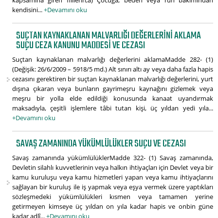
kapsamına giren fiillerin;a) Çocuğa, beden veya ruh bakımından
kendisini...
+Devamını oku
SUÇTAN KAYNAKLANAN MALVARLIĞI DEĞERLERINI AKLAMA
SUÇU CEZA KANUNU MADDESI VE CEZASI
Suçtan kaynaklanan malvarlığı değerlerini aklamaMadde 282- (1)
(Değişik: 26/6/2009 – 5918/5 md.) Alt sınırı altı ay veya daha fazla hapis
cezasını gerektiren bir suçtan kaynaklanan malvarlığı değerlerini, yurt
dışına çıkaran veya bunların gayrimeşru kaynağını gizlemek veya
meşru bir yolla elde edildiği konusunda kanaat uyandırmak
maksadıyla, çeşitli işlemlere tâbi tutan kişi, üç yıldan yedi yıla...
+Devamını oku
SAVAŞ ZAMANINDA YÜKÜMLÜLÜKLER SUÇU VE CEZASI
Savaş zamanında yükümlülüklerMadde 322- (1) Savaş zamanında,
Devletin silahlı kuvvetlerinin veya halkın ihtiyaçları için Devlet veya bir
kamu kuruluşu veya kamu hizmetleri yapan veya kamu ihtiyaçlarını
sağlayan bir kuruluş ile iş yapmak veya eşya vermek üzere yaptıkları
sözleşmedeki yükümlülükleri kısmen veya tamamen yerine
getirmeyen kimseye üç yıldan on yıla kadar hapis ve onbin güne
kadar adlî...
+Devamını oku