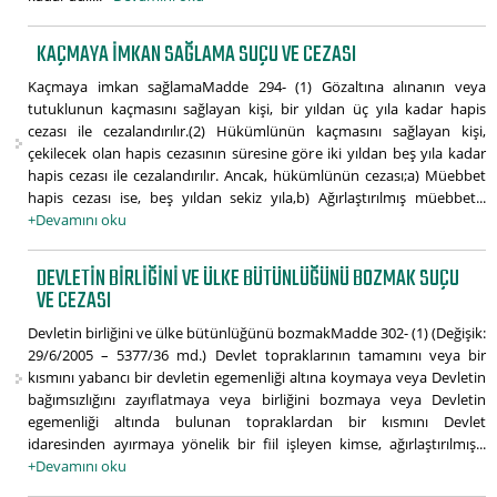
KAÇMAYA IMKAN SAĞLAMA SUÇU VE CEZASI
Kaçmaya imkan sağlamaMadde 294- (1) Gözaltına alınanın veya
tutuklunun kaçmasını sağlayan kişi, bir yıldan üç yıla kadar hapis
cezası ile cezalandırılır.(2) Hükümlünün kaçmasını sağlayan kişi,
çekilecek olan hapis cezasının süresine göre iki yıldan beş yıla kadar
hapis cezası ile cezalandırılır. Ancak, hükümlünün cezası;a) Müebbet
hapis cezası ise, beş yıldan sekiz yıla,b) Ağırlaştırılmış müebbet...
+Devamını oku
DEVLETIN BIRLIĞINI VE ÜLKE BÜTÜNLÜĞÜNÜ BOZMAK SUÇU
VE CEZASI
Devletin birliğini ve ülke bütünlüğünü bozmakMadde 302- (1) (Değişik:
29/6/2005 – 5377/36 md.) Devlet topraklarının tamamını veya bir
kısmını yabancı bir devletin egemenliği altına koymaya veya Devletin
bağımsızlığını zayıflatmaya veya birliğini bozmaya veya Devletin
egemenliği altında bulunan topraklardan bir kısmını Devlet
idaresinden ayırmaya yönelik bir fiil işleyen kimse, ağırlaştırılmış...
+Devamını oku