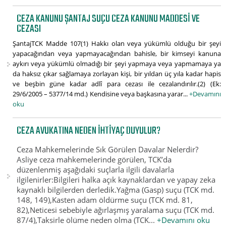
CEZA KANUNU ŞANTAJ SUÇU CEZA KANUNU MADDESI VE
CEZASI
ŞantajTCK Madde 107(1) Hakkı olan veya yükümlü olduğu bir şeyi
yapacağından veya yapmayacağından bahisle, bir kimseyi kanuna
aykırı veya yükümlü olmadığı bir şeyi yapmaya veya yapmamaya ya
da haksız çıkar sağlamaya zorlayan kişi, bir yıldan üç yıla kadar hapis
ve beşbin güne kadar adlî para cezası ile cezalandırılır.(2) (Ek:
29/6/2005 – 5377/14 md.) Kendisine veya başkasına yarar...
+Devamını
oku
CEZA AVUKATINA NEDEN İHTIYAÇ DUYULUR?
Ceza Mahkemelerinde Sık Görülen Davalar Nelerdir?
Asliye ceza mahkemelerinde görülen, TCK’da
düzenlenmiş aşağıdaki suçlarla ilgili davalarla
ilgilenirler:Bilgileri halka açık kaynaklardan ve yapay zeka
kaynaklı bilgilerden derledik.Yağma (Gasp) suçu (TCK md.
148, 149),Kasten adam öldürme suçu (TCK md. 81,
82),Neticesi sebebiyle ağırlaşmış yaralama suçu (TCK md.
87/4),Taksirle ölüme neden olma (TCK...
+Devamını oku