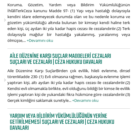
Koruma, Gözetim, Yardım veya Bildirim Yükümlülüğünün
İhlâliTerkCeza kanunu Madde 97- (1) Yaşı veya hastalığı dolayısıyla
kendini idare edemeyecek durumda olan ve bu nedenle koruma ve
gözetim yükümlülüğü altında bulunan bir kimseyi kendi haline terk
eden kişi, üç aydan iki yıla kadar hapis cezası ile cezalandırılır.(2) Terk
dolayısıyla mağdur bir hastalığa yakalanmış, yaralanmış veya
ölmüşse,...
+Devamını oku
AILE DÜZENINE KARŞI SUÇLAR MADDELERI CEZALARI
SUÇLARI VE CEZALARI | CEZA HUKUKU DAVALARI
Aile Düzenine Karşı SuçlarBirden çok evlilik, hileli evlenme, dinsel
törenMadde 230- (1) Evli olmasına rağmen, başkasıyla evlenme işlemi
yaptıran kişi, altı aydan iki yıla kadar hapis cezası ile cezalandırılır.(2)
Kendisi evli olmamakla birlikte, evli olduğunu bildiği bir kimse ile evlilik
işlemi yaptıran kişi de yukarıdaki fıkra hükmüne göre cezalandırılır.(3)
Gerçek kimliğini saklamak suretiyle...
+Devamını oku
YARDIM VEYA BILDIRIM YÜKÜMLÜLÜĞÜNÜN YERINE
GETIRILMEMESI SUÇLARI VE CEZALARI | CEZA HUKUKU
DAVALARI