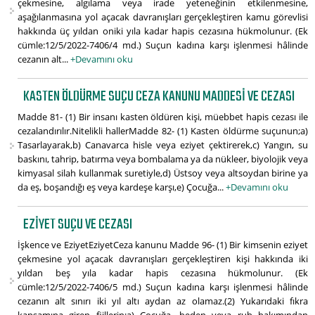
çekmesine, algılama veya irade yeteneğinin etkilenmesine,
aşağılanmasına yol açacak davranışları gerçekleştiren kamu görevlisi
hakkında üç yıldan oniki yıla kadar hapis cezasına hükmolunur. (Ek
cümle:12/5/2022-7406/4 md.) Suçun kadına karşı işlenmesi hâlinde
cezanın alt...
+Devamını oku
KASTEN ÖLDÜRME SUÇU CEZA KANUNU MADDESI VE CEZASI
Madde 81- (1) Bir insanı kasten öldüren kişi, müebbet hapis cezası ile
cezalandırılır.Nitelikli hallerMadde 82- (1) Kasten öldürme suçunun;a)
Tasarlayarak,b) Canavarca hisle veya eziyet çektirerek,c) Yangın, su
baskını, tahrip, batırma veya bombalama ya da nükleer, biyolojik veya
kimyasal silah kullanmak suretiyle,d) Üstsoy veya altsoydan birine ya
da eş, boşandığı eş veya kardeşe karşı,e) Çocuğa...
+Devamını oku
EZIYET SUÇU VE CEZASI
İşkence ve EziyetEziyetCeza kanunu Madde 96- (1) Bir kimsenin eziyet
çekmesine yol açacak davranışları gerçekleştiren kişi hakkında iki
yıldan beş yıla kadar hapis cezasına hükmolunur. (Ek
cümle:12/5/2022-7406/5 md.) Suçun kadına karşı işlenmesi hâlinde
cezanın alt sınırı iki yıl altı aydan az olamaz.(2) Yukarıdaki fıkra