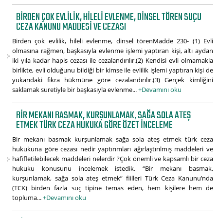
BIRDEN ÇOK EVLILIK, HILELI EVLENME, DINSEL TÖREN SUÇU
CEZA KANUNU MADDESI VE CEZASI
Birden çok evlilik, hileli evlenme, dinsel törenMadde 230- (1) Evli
olmasına rağmen, başkasıyla evlenme işlemi yaptıran kişi, altı aydan
iki yıla kadar hapis cezası ile cezalandırılır.(2) Kendisi evli olmamakla
birlikte, evli olduğunu bildiği bir kimse ile evlilik işlemi yaptıran kişi de
yukarıdaki fıkra hükmüne göre cezalandırılır.(3) Gerçek kimliğini
saklamak suretiyle bir başkasıyla evlenme...
+Devamını oku
BIR MEKANI BASMAK, KURŞUNLAMAK, SAĞA SOLA ATEŞ
ETMEK TÜRK CEZA HUKUKA GÖRE ÖZET INCELEME
Bir mekanı basmak kurşunlamak sağa sola ateş etmek türk ceza
hukukuna göre cezası nedir yaptırımları ağırlaştırılmış maddeleri ve
hafifletilebilecek maddeleri nelerdir ?Çok önemli ve kapsamlı bir ceza
hukuku konusunu incelemek istedik. “Bir mekanı basmak,
kurşunlamak, sağa sola ateş etmek” fiilleri Türk Ceza Kanunu’nda
(TCK) birden fazla suç tipine temas eden, hem kişilere hem de
topluma...
+Devamını oku