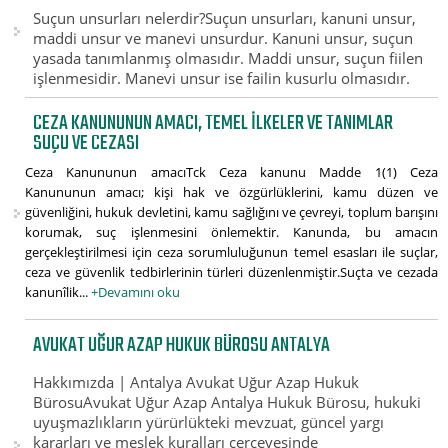
Suçun unsurları nelerdir?Suçun unsurları, kanuni unsur,
maddi unsur ve manevi unsurdur. Kanuni unsur, suçun
yasada tanımlanmış olmasıdır. Maddi unsur, suçun fiilen
işlenmesidir. Manevi unsur ise failin kusurlu olmasıdır.
CEZA KANUNUNUN AMACI, TEMEL İLKELER VE TANIMLAR
SUÇU VE CEZASI
Ceza Kanununun amacıTck Ceza kanunu Madde 1(1) Ceza
Kanununun amacı; kişi hak ve özgürlüklerini, kamu düzen ve
güvenliğini, hukuk devletini, kamu sağlığını ve çevreyi, toplum barışını
korumak, suç işlenmesini önlemektir. Kanunda, bu amacın
gerçekleştirilmesi için ceza sorumluluğunun temel esasları ile suçlar,
ceza ve güvenlik tedbirlerinin türleri düzenlenmiştir.Suçta ve cezada
kanunîlik...
+Devamını oku
AVUKAT UĞUR AZAP HUKUK BÜROSU ANTALYA
Hakkımızda | Antalya Avukat Uğur Azap Hukuk
BürosuAvukat Uğur Azap Antalya Hukuk Bürosu, hukuki
uyuşmazlıkların yürürlükteki mevzuat, güncel yargı
kararları ve meslek kuralları çerçevesinde