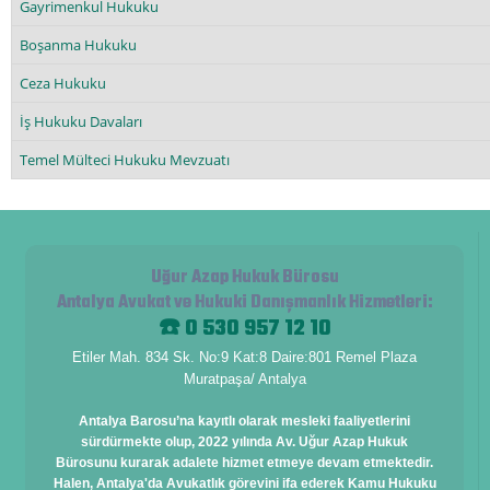
Gayrimenkul Hukuku
Boşanma Hukuku
Ceza Hukuku
İş Hukuku Davaları
Temel Mülteci Hukuku Mevzuatı
Uğur Azap Hukuk Bürosu
Antalya Avukat ve Hukuki Danışmanlık Hizmetleri
:
☎️ 0 530 957 12 10
Etiler Mah. 834 Sk. No:9 Kat:8 Daire:801 Remel Plaza
Muratpaşa/ Antalya
Antalya Barosu’na kayıtlı olarak mesleki faaliyetlerini
sürdürmekte olup, 2022 yılında Av. Uğur Azap Hukuk
Bürosunu kurarak adalete hizmet etmeye devam etmektedir.
Halen, Antalya'da Avukatlık görevini ifa ederek Kamu Hukuku