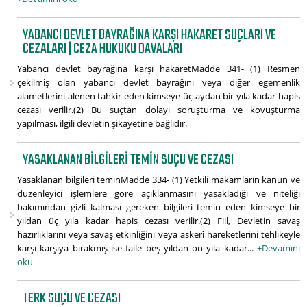
YABANCI DEVLET BAYRAĞINA KARŞI HAKARET SUÇLARI VE
CEZALARI | CEZA HUKUKU DAVALARI
Yabancı devlet bayrağına karşı hakaretMadde 341- (1) Resmen
çekilmiş olan yabancı devlet bayrağını veya diğer egemenlik
alametlerini alenen tahkir eden kimseye üç aydan bir yıla kadar hapis
cezası verilir.(2) Bu suçtan dolayı soruşturma ve kovuşturma
yapılması, ilgili devletin şikayetine bağlıdır.
YASAKLANAN BILGILERI TEMIN SUÇU VE CEZASI
Yasaklanan bilgileri teminMadde 334- (1) Yetkili makamların kanun ve
düzenleyici işlemlere göre açıklanmasını yasakladığı ve niteliği
bakımından gizli kalması gereken bilgileri temin eden kimseye bir
yıldan üç yıla kadar hapis cezası verilir.(2) Fiil, Devletin savaş
hazırlıklarını veya savaş etkinliğini veya askerî hareketlerini tehlikeyle
karşı karşıya bırakmış ise faile beş yıldan on yıla kadar...
+Devamını
oku
TERK SUÇU VE CEZASI