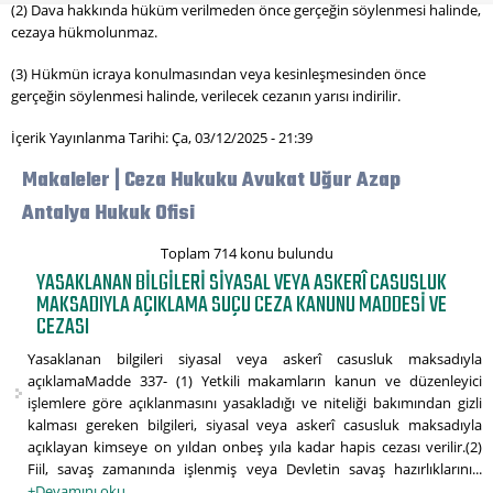
(2) Dava hakkında hüküm verilmeden önce gerçeğin söylenmesi halinde,
cezaya hükmolunmaz.
(3) Hükmün icraya konulmasından veya kesinleşmesinden önce
gerçeğin söylenmesi halinde, verilecek cezanın yarısı indirilir.
İçerik Yayınlanma Tarihi: Ça, 03/12/2025 - 21:39
Makaleler | Ceza Hukuku Avukat Uğur Azap
Antalya Hukuk Ofisi
Toplam 714 konu bulundu
YASAKLANAN BILGILERI SIYASAL VEYA ASKERÎ CASUSLUK
MAKSADIYLA AÇIKLAMA SUÇU CEZA KANUNU MADDESI VE
CEZASI
Yasaklanan bilgileri siyasal veya askerî casusluk maksadıyla
açıklamaMadde 337- (1) Yetkili makamların kanun ve düzenleyici
işlemlere göre açıklanmasını yasakladığı ve niteliği bakımından gizli
kalması gereken bilgileri, siyasal veya askerî casusluk maksadıyla
açıklayan kimseye on yıldan onbeş yıla kadar hapis cezası verilir.(2)
Fiil, savaş zamanında işlenmiş veya Devletin savaş hazırlıklarını...
+Devamını oku