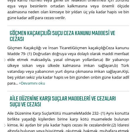
veya kamu hizmeti veya genel bir felaketin önlenmesi için zorunlu
eşya veya besinlerin ortadan kalkmasına veya önemli ölçüde
azalmasına neden olan kimseye bir yıldan üç yıla kadar hapis ve bin
güne kadar adlî para cezası verilir.
GÖÇMEN KAÇAKÇILIĞI SUÇU CEZA KANUNU MADDESI VE
CEZASI
Göçmen Kaçakçılığı ve İnsan TicaretiGöçmen kaçakçılığıCeza kanunu
Madde 79- (1) Doğrudan doğruya veya dolaylı olarak maddi menfaat
elde etmek maksadıyla, yasal olmayan yollardan;a) Bir yabancıyı
ülkeye sokan veya ülkede kalmasına imkan sağlayan,b) Türk
vatandaşı veya yabancının yurt dışına çıkmasına imkan sağlayan,Kişi,
beş yıldan sekiz yıla kadar hapis ve bin günden onbin güne kadar adlî
para...
+Devamını oku
AILE DÜZENINE KARŞI SUÇLAR MADDELERI VE CEZALARI
SUÇU VE CEZASI
Aile Düzenine Karşı SuçlarKötü muameleMadde 232- (1) Aynı konutta
birlikte yaşadığı kişilerden birine karşı kötü muamelede bulunan
kimse, iki aydan bir yıla kadar hapis cezası ile cezalandırılır.(2) İdaresi
altında bulunan veya büyütmek, okutmak, bakmak, muhafaza etmek