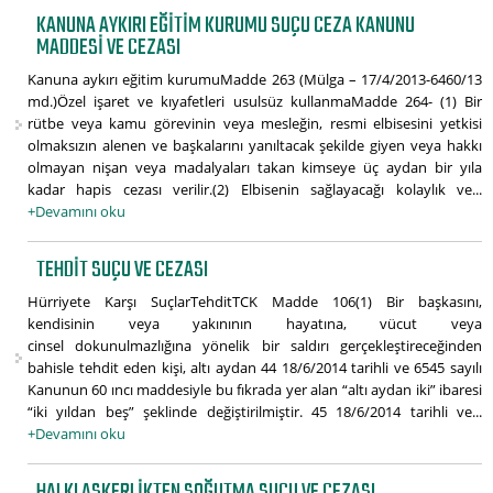
KANUNA AYKIRI EĞITIM KURUMU SUÇU CEZA KANUNU
MADDESI VE CEZASI
Kanuna aykırı eğitim kurumuMadde 263 (Mülga – 17/4/2013-6460/13
md.)Özel işaret ve kıyafetleri usulsüz kullanmaMadde 264- (1) Bir
rütbe veya kamu görevinin veya mesleğin, resmi elbisesini yetkisi
olmaksızın alenen ve başkalarını yanıltacak şekilde giyen veya hakkı
olmayan nişan veya madalyaları takan kimseye üç aydan bir yıla
kadar hapis cezası verilir.(2) Elbisenin sağlayacağı kolaylık ve...
+Devamını oku
TEHDIT SUÇU VE CEZASI
Hürriyete Karşı SuçlarTehditTCK Madde 106(1) Bir başkasını,
kendisinin veya yakınının hayatına, vücut veya
cinsel dokunulmazlığına yönelik bir saldırı gerçekleştireceğinden
bahisle tehdit eden kişi, altı aydan 44 18/6/2014 tarihli ve 6545 sayılı
Kanunun 60 ıncı maddesiyle bu fıkrada yer alan “altı aydan iki” ibaresi
“iki yıldan beş” şeklinde değiştirilmiştir. 45 18/6/2014 tarihli ve...
+Devamını oku
HALKI ASKERLIKTEN SOĞUTMA SUÇU VE CEZASI