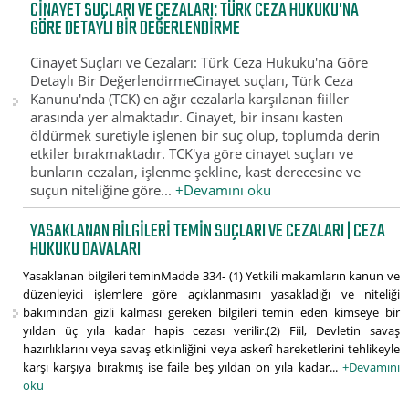
CINAYET SUÇLARI VE CEZALARI: TÜRK CEZA HUKUKU'NA
GÖRE DETAYLI BIR DEĞERLENDIRME
Cinayet Suçları ve Cezaları: Türk Ceza Hukuku'na Göre
Detaylı Bir DeğerlendirmeCinayet suçları, Türk Ceza
Kanunu'nda (TCK) en ağır cezalarla karşılanan fiiller
arasında yer almaktadır. Cinayet, bir insanı kasten
öldürmek suretiyle işlenen bir suç olup, toplumda derin
etkiler bırakmaktadır. TCK'ya göre cinayet suçları ve
bunların cezaları, işlenme şekline, kast derecesine ve
suçun niteliğine göre...
+Devamını oku
YASAKLANAN BILGILERI TEMIN SUÇLARI VE CEZALARI | CEZA
HUKUKU DAVALARI
Yasaklanan bilgileri teminMadde 334- (1) Yetkili makamların kanun ve
düzenleyici işlemlere göre açıklanmasını yasakladığı ve niteliği
bakımından gizli kalması gereken bilgileri temin eden kimseye bir
yıldan üç yıla kadar hapis cezası verilir.(2) Fiil, Devletin savaş
hazırlıklarını veya savaş etkinliğini veya askerî hareketlerini tehlikeyle
karşı karşıya bırakmış ise faile beş yıldan on yıla kadar...
+Devamını
oku