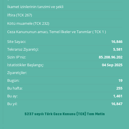
İkamet izinlerinin tanzimi ve şekli
İftira (TCK 267)
Kötü muamele (TCK 232)
Ceza Kanununun amacı, Temel İlkeler ve Tanımlar ( TCK 1 )
Site Sayacı:
16,846
Tekrarsız Ziyaretçi:
5,581
Sizin IP'niz:
85.208.96.202
İstatistikler Başlangıç:
04 Sep 2025
Ziyaretçiler:
Bugün:
19
Bu hafta:
255
Bu ay:
1,461
Bu yıl:
16,847
5237 sayılı Türk Ceza Kanunu (TCK) Tam Metin