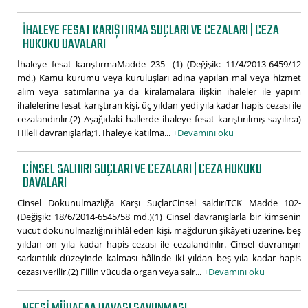
İHALEYE FESAT KARIŞTIRMA SUÇLARI VE CEZALARI | CEZA
HUKUKU DAVALARI
İhaleye fesat karıştırmaMadde 235- (1) (Değişik: 11/4/2013-6459/12
md.) Kamu kurumu veya kuruluşları adına yapılan mal veya hizmet
alım veya satımlarına ya da kiralamalara ilişkin ihaleler ile yapım
ihalelerine fesat karıştıran kişi, üç yıldan yedi yıla kadar hapis cezası ile
cezalandırılır.(2) Aşağıdaki hallerde ihaleye fesat karıştırılmış sayılır:a)
Hileli davranışlarla;1. İhaleye katılma...
+Devamını oku
CINSEL SALDIRI SUÇLARI VE CEZALARI | CEZA HUKUKU
DAVALARI
Cinsel Dokunulmazlığa Karşı SuçlarCinsel saldırıTCK Madde 102-
(Değişik: 18/6/2014-6545/58 md.)(1) Cinsel davranışlarla bir kimsenin
vücut dokunulmazlığını ihlâl eden kişi, mağdurun şikâyeti üzerine, beş
yıldan on yıla kadar hapis cezası ile cezalandırılır. Cinsel davranışın
sarkıntılık düzeyinde kalması hâlinde iki yıldan beş yıla kadar hapis
cezası verilir.(2) Fiilin vücuda organ veya sair...
+Devamını oku