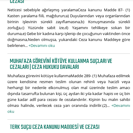
CEZASI
Neticesi sebebiyle ağırlaşmış yaralamaCeza kanunu Madde 87- (1)
Kasten yaralama fiili, mağdurun;a) Duyularından veya organlarından
birinin işlevinin sürekli zayıflamasına,b) Konuşmasında sürekli
zorluğa,c) Yüzünde sabit ize,d) Yaşamını tehlikeye sokan bir
duruma,e) Gebe bir kadına karşı işlenip de çocuğunun vaktinden önce
doğmasına,Neden olmuşsa, yukarıdaki Ceza kanunu Maddeye göre
belirlenen...
+Devamını oku
MUHAFAZA GÖREVINI KÖTÜYE KULLANMA SUÇLARI VE
CEZALARI | CEZA HUKUKU DAVALARI
Muhafaza görevini kötüye kullanmaMadde 289- (1) Muhafaza edilmek
üzere kendisine resmen teslim olunan rehinli veya hacizli veya
herhangi bir nedenle elkonulmuş olan mal üzerinde teslim amacı
dışında tasarrufta bulunan kişi, üç aydan iki yıla kadar hapis ve üç bin
güne kadar adlî para cezası ile cezalandırılır. Kişinin bu malın sahibi
olması halinde, verilecek ceza yarı oranında indirilir.(2)...
+Devamını
oku
TERK SUÇU CEZA KANUNU MADDESI VE CEZASI