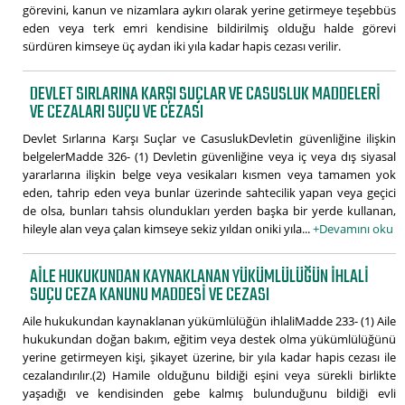
görevini, kanun ve nizamlara aykırı olarak yerine getirmeye teşebbüs
eden veya terk emri kendisine bildirilmiş olduğu halde görevi
sürdüren kimseye üç aydan iki yıla kadar hapis cezası verilir.
DEVLET SIRLARINA KARŞI SUÇLAR VE CASUSLUK MADDELERI
VE CEZALARI SUÇU VE CEZASI
Devlet Sırlarına Karşı Suçlar ve CasuslukDevletin güvenliğine ilişkin
belgelerMadde 326- (1) Devletin güvenliğine veya iç veya dış siyasal
yararlarına ilişkin belge veya vesikaları kısmen veya tamamen yok
eden, tahrip eden veya bunlar üzerinde sahtecilik yapan veya geçici
de olsa, bunları tahsis olundukları yerden başka bir yerde kullanan,
hileyle alan veya çalan kimseye sekiz yıldan oniki yıla...
+Devamını oku
AILE HUKUKUNDAN KAYNAKLANAN YÜKÜMLÜLÜĞÜN IHLALI
SUÇU CEZA KANUNU MADDESI VE CEZASI
Aile hukukundan kaynaklanan yükümlülüğün ihlaliMadde 233- (1) Aile
hukukundan doğan bakım, eğitim veya destek olma yükümlülüğünü
yerine getirmeyen kişi, şikayet üzerine, bir yıla kadar hapis cezası ile
cezalandırılır.(2) Hamile olduğunu bildiği eşini veya sürekli birlikte
yaşadığı ve kendisinden gebe kalmış bulunduğunu bildiği evli