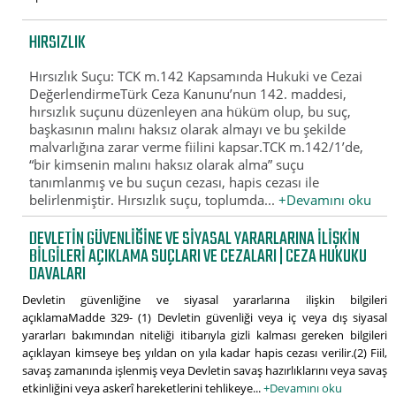
HIRSIZLIK
Hırsızlık Suçu: TCK m.142 Kapsamında Hukuki ve Cezai
DeğerlendirmeTürk Ceza Kanunu’nun 142. maddesi,
hırsızlık suçunu düzenleyen ana hüküm olup, bu suç,
başkasının malını haksız olarak almayı ve bu şekilde
malvarlığına zarar verme fiilini kapsar.TCK m.142/1’de,
“bir kimsenin malını haksız olarak alma” suçu
tanımlanmış ve bu suçun cezası, hapis cezası ile
belirlenmiştir. Hırsızlık suçu, toplumda...
+Devamını oku
DEVLETIN GÜVENLIĞINE VE SIYASAL YARARLARINA ILIŞKIN
BILGILERI AÇIKLAMA SUÇLARI VE CEZALARI | CEZA HUKUKU
DAVALARI
Devletin güvenliğine ve siyasal yararlarına ilişkin bilgileri
açıklamaMadde 329- (1) Devletin güvenliği veya iç veya dış siyasal
yararları bakımından niteliği itibarıyla gizli kalması gereken bilgileri
açıklayan kimseye beş yıldan on yıla kadar hapis cezası verilir.(2) Fiil,
savaş zamanında işlenmiş veya Devletin savaş hazırlıklarını veya savaş
etkinliğini veya askerî hareketlerini tehlikeye...
+Devamını oku