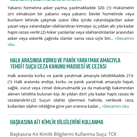
Yabancı hizmetine asker yazma, yazılmaMadde 320- (1) Hükûmetin
izni olmaksızın bir yabancı veya yabancı Devlet hizmetinde veya
bunların lehinde çalışmak üzere Ülke içinde vatandaşlardan asker
yazan veya vatandaşları silahlandıran kimseye üç yıldan altı yıla kadar
hapis cezası verilir.(2) Asker yazılanlar veya silahlandırılanlar arasından
asker veya askerlik çağında olanlar varsa ceza üçte biri...
+Devamını
oku
HALK ARASINDA KORKU VE PANIK YARATMAK AMACIYLA
TEHDIT SUÇU CEZA KANUNU MADDESI VE CEZASI
Halk arasında korku ve panik yaratmak amacıyla tehditMadde 213-
(1) Halk arasında endişe, korku ve panik yaratmak amacıyla hayat,
sağlık, vücut veya cinsel dokunulmazlık ya da malvarlığı bakımından
alenen tehditte bulunan kişi, iki yıldan dört yıla kadar hapis cezası ile
cezalandırılır.(2) Suçun silahla işlenmesi halinde, verilecek ceza,
kullanılan silahın niteliğine göre yarı oranına kadar...
+Devamını oku
BAŞKASINA AIT KIMLIK BILGILERINI KULLANMA
Başkasına Ait Kimlik Bilgilerini Kullanma Suçu: TCK