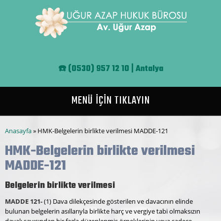
Ana içeriğe atla
☎️
(0530) 957 12 10 | Antalya
MENÜ İÇİN TIKLAYIN
Buradasınız
Anasayfa
» HMK-Belgelerin birlikte verilmesi MADDE-121
HMK-Belgelerin birlikte verilmesi
MADDE-121
Belgelerin birlikte verilmesi
MADDE 121-
(1) Dava dilekçesinde gösterilen ve davacının elinde
bulunan belgelerin asıllarıyla birlikte harç ve vergiye tabi olmaksızın