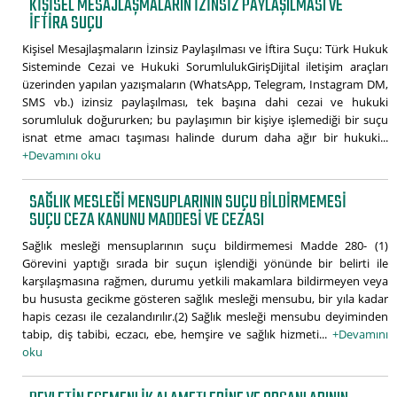
KIŞISEL MESAJLAŞMALARIN İZINSIZ PAYLAŞILMASI VE
İFTIRA SUÇU
Kişisel Mesajlaşmaların İzinsiz Paylaşılması ve İftira Suçu: Türk Hukuk
Sisteminde Cezai ve Hukuki SorumlulukGirişDijital iletişim araçları
üzerinden yapılan yazışmaların (WhatsApp, Telegram, Instagram DM,
SMS vb.) izinsiz paylaşılması, tek başına dahi cezai ve hukuki
sorumluluk doğururken; bu paylaşımın bir kişiye işlemediği bir suçu
isnat etme amacı taşıması halinde durum daha ağır bir hukuki...
+Devamını oku
SAĞLIK MESLEĞI MENSUPLARININ SUÇU BILDIRMEMESI
SUÇU CEZA KANUNU MADDESI VE CEZASI
Sağlık mesleği mensuplarının suçu bildirmemesi Madde 280- (1)
Görevini yaptığı sırada bir suçun işlendiği yönünde bir belirti ile
karşılaşmasına rağmen, durumu yetkili makamlara bildirmeyen veya
bu hususta gecikme gösteren sağlık mesleği mensubu, bir yıla kadar
hapis cezası ile cezalandırılır.(2) Sağlık mesleği mensubu deyiminden
tabip, diş tabibi, eczacı, ebe, hemşire ve sağlık hizmeti...
+Devamını
oku