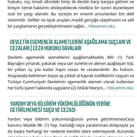
hukuku, suç isnadı altındaki birey ile devleti karşı karşıya getiren ve
bireyin temel haklarını etkileyebilecek nitelikte bir süreci düzenleyen
özel bir yargı alanıdır. Bu süreçte en önemli unsurlardan biri delil
sistemidir. Deliller ve ispat araçları, maddi gerçeğe ulaşılmasını ve adil
bir yargılamanın gerçekleştirilmesini sağlar...
+Devamını oku
DEVLETIN EGEMENLIK ALAMETLERINI AŞAĞILAMA SUÇLARI VE
CEZALARI | CEZA HUKUKU DAVALARI
Devletin egemenlik alametlerini aşağılamaMadde 300- (1) Türk
Bayrağını yırtarak, yakarak veya sair surette ve alenen aşağılayan kişi,
bir yıldan üç yıla kadar hapis cezası ile cezalandırılır. Bu hüküm,
Anayasada belirlenen beyaz ay yıldızlı al bayrak özelliklerini taşıyan ve
Türkiye Cumhuriyeti Devletinin egemenlik alameti olarak kullanılan
her türlü işaret hakkında uygulanır.(2) İstiklal Marşını...
+Devamını oku
YARDIM VEYA BILDIRIM YÜKÜMLÜLÜĞÜNÜN YERINE
GETIRILMEMESI SUÇU VE CEZASI
Yardım veya bildirim yükümlülüğünün yerine getirilmemesiCeza
kanunu Madde 98- (1) Yaşı, hastalığı veya yaralanması dolayısıyla ya
da başka herhangi bir nedenle kendini idare edemeyecek durumda