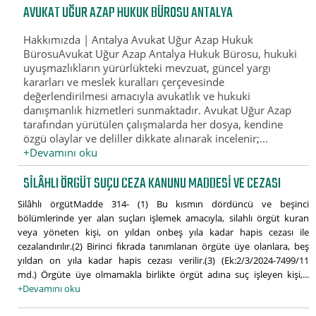
AVUKAT UĞUR AZAP HUKUK BÜROSU ANTALYA
Hakkımızda | Antalya Avukat Uğur Azap Hukuk
BürosuAvukat Uğur Azap Antalya Hukuk Bürosu, hukuki
uyuşmazlıkların yürürlükteki mevzuat, güncel yargı
kararları ve meslek kuralları çerçevesinde
değerlendirilmesi amacıyla avukatlık ve hukuki
danışmanlık hizmetleri sunmaktadır. Avukat Uğur Azap
tarafından yürütülen çalışmalarda her dosya, kendine
özgü olaylar ve deliller dikkate alınarak incelenir;...
+Devamını oku
SILÂHLI ÖRGÜT SUÇU CEZA KANUNU MADDESI VE CEZASI
Silâhlı örgütMadde 314- (1) Bu kısmın dördüncü ve beşinci
bölümlerinde yer alan suçları işlemek amacıyla, silahlı örgüt kuran
veya yöneten kişi, on yıldan onbeş yıla kadar hapis cezası ile
cezalandırılır.(2) Birinci fıkrada tanımlanan örgüte üye olanlara, beş
yıldan on yıla kadar hapis cezası verilir.(3) (Ek:2/3/2024-7499/11
md.) Örgüte üye olmamakla birlikte örgüt adına suç işleyen kişi,...
+Devamını oku