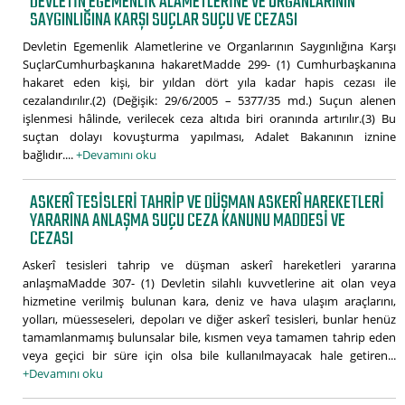
DEVLETIN EGEMENLIK ALAMETLERINE VE ORGANLARININ
SAYGINLIĞINA KARŞI SUÇLAR SUÇU VE CEZASI
Devletin Egemenlik Alametlerine ve Organlarının Saygınlığına Karşı
SuçlarCumhurbaşkanına hakaretMadde 299- (1) Cumhurbaşkanına
hakaret eden kişi, bir yıldan dört yıla kadar hapis cezası ile
cezalandırılır.(2) (Değişik: 29/6/2005 – 5377/35 md.) Suçun alenen
işlenmesi hâlinde, verilecek ceza altıda biri oranında artırılır.(3) Bu
suçtan dolayı kovuşturma yapılması, Adalet Bakanının iznine
bağlıdır....
+Devamını oku
ASKERÎ TESISLERI TAHRIP VE DÜŞMAN ASKERÎ HAREKETLERI
YARARINA ANLAŞMA SUÇU CEZA KANUNU MADDESI VE
CEZASI
Askerî tesisleri tahrip ve düşman askerî hareketleri yararına
anlaşmaMadde 307- (1) Devletin silahlı kuvvetlerine ait olan veya
hizmetine verilmiş bulunan kara, deniz ve hava ulaşım araçlarını,
yolları, müesseseleri, depoları ve diğer askerî tesisleri, bunlar henüz
tamamlanmamış bulunsalar bile, kısmen veya tamamen tahrip eden
veya geçici bir süre için olsa bile kullanılmayacak hale getiren...
+Devamını oku