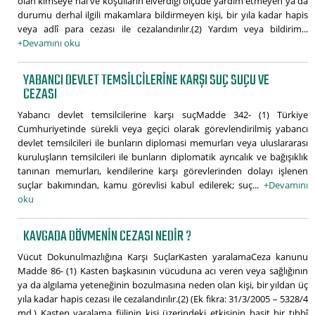
olan kimseye hal ve koşulların elverdiği ölçüde yardım etmeyen ya da
durumu derhal ilgili makamlara bildirmeyen kişi, bir yıla kadar hapis
veya adlî para cezası ile cezalandırılır.(2) Yardım veya bildirim...
+Devamını oku
YABANCI DEVLET TEMSILCILERINE KARŞI SUÇ SUÇU VE
CEZASI
Yabancı devlet temsilcilerine karşı suçMadde 342- (1) Türkiye
Cumhuriyetinde sürekli veya geçici olarak görevlendirilmiş yabancı
devlet temsilcileri ile bunların diplomasi memurları veya uluslararası
kuruluşların temsilcileri ile bunların diplomatik ayrıcalık ve bağışıklık
tanınan memurları, kendilerine karşı görevlerinden dolayı işlenen
suçlar bakımından, kamu görevlisi kabul edilerek; suç...
+Devamını
oku
KAVGADA DÖVMENIN CEZASI NEDIR ?
Vücut Dokunulmazlığına Karşı SuçlarKasten yaralamaCeza kanunu
Madde 86- (1) Kasten başkasının vücuduna acı veren veya sağlığının
ya da algılama yeteneğinin bozulmasına neden olan kişi, bir yıldan üç
yıla kadar hapis cezası ile cezalandırılır.(2) (Ek fıkra: 31/3/2005 – 5328/4
md.) Kasten yaralama fiilinin kişi üzerindeki etkisinin basit bir tıbbî