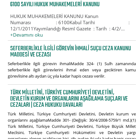
6100 SAYILI HUKUK MUHAKEMELERI KANUNU
HUKUK MUHAKEMELERİ KANUNU Kanun
Numarası : 6100Kabul Tarihi :
12/1/2011Yayımlandığı Resmî Gazete : Tarih : 4/2/...
+Devamını oku
SEFERBERLIKLE ILGILI GÖREVIN IHMALI SUÇU CEZA KANUNU
MADDESI VE CEZASI
Seferberlikle ilgili görevin ihmaliMadde 324- (1) Sulh zamanında
seferberlikle ilgili görevlerini ihmal eden veya geciktiren kamu
görevlisine altı aydan üç yıla kadar hapis cezası verilir.
TÜRK MILLETINI, TÜRKIYE CUMHURIYETI DEVLETINI,
DEVLETIN KURUM VE ORGANLARINI AŞAĞILAMA SUÇLARI VE
CEZALARI | CEZA HUKUKU DAVALARI
Türk Milletini, Türkiye Cumhuriyeti Devletini, Devletin kurum ve
organlarını aşağılamaMadde 301- (Değişik: 30/4/2008-5759/1 md.)(1)
Türk Milletini, Türkiye Cumhuriyeti Devletini, Türkiye Büyük Millet
Meclisini, Türkiye Cumhuriyeti Hükümetini ve Devletin yargı
organlarını alenen aşağılayan kişi, altı aydan iki yıla kadar hapis cezası