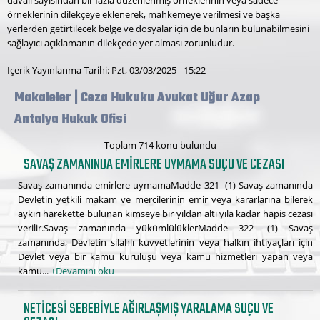
davalı sayısından bir fazla düzenlenmiş örneklerinin veya sadece
örneklerinin dilekçeye eklenerek, mahkemeye verilmesi ve başka
yerlerden getirtilecek belge ve dosyalar için de bunların bulunabilmesini
sağlayıcı açıklamanın dilekçede yer alması zorunludur.
İçerik Yayınlanma Tarihi: Pzt, 03/03/2025 - 15:22
Makaleler | Ceza Hukuku Avukat Uğur Azap
Antalya Hukuk Ofisi
Toplam 714 konu bulundu
SAVAŞ ZAMANINDA EMIRLERE UYMAMA SUÇU VE CEZASI
Savaş zamanında emirlere uymamaMadde 321- (1) Savaş zamanında
Devletin yetkili makam ve mercilerinin emir veya kararlarına bilerek
aykırı harekette bulunan kimseye bir yıldan altı yıla kadar hapis cezası
verilir.Savaş zamanında yükümlülüklerMadde 322- (1) Savaş
zamanında, Devletin silahlı kuvvetlerinin veya halkın ihtiyaçları için
Devlet veya bir kamu kuruluşu veya kamu hizmetleri yapan veya
kamu...
+Devamını oku
NETICESI SEBEBIYLE AĞIRLAŞMIŞ YARALAMA SUÇU VE