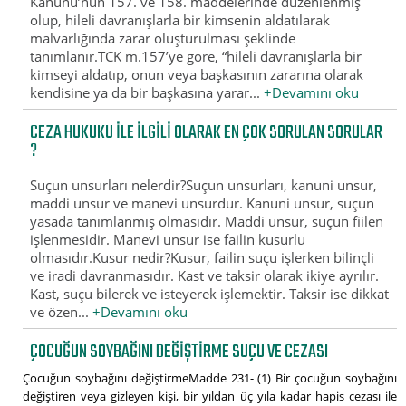
Kanunu’nun 157. ve 158. maddelerinde düzenlenmiş
olup, hileli davranışlarla bir kimsenin aldatılarak
malvarlığında zarar oluşturulması şeklinde
tanımlanır.TCK m.157’ye göre, “hileli davranışlarla bir
kimseyi aldatıp, onun veya başkasının zararına olarak
kendisine ya da bir başkasına yarar...
+Devamını oku
CEZA HUKUKU ILE ILGILI OLARAK EN ÇOK SORULAN SORULAR
?
Suçun unsurları nelerdir?Suçun unsurları, kanuni unsur,
maddi unsur ve manevi unsurdur. Kanuni unsur, suçun
yasada tanımlanmış olmasıdır. Maddi unsur, suçun fiilen
işlenmesidir. Manevi unsur ise failin kusurlu
olmasıdır.Kusur nedir?Kusur, failin suçu işlerken bilinçli
ve iradi davranmasıdır. Kast ve taksir olarak ikiye ayrılır.
Kast, suçu bilerek ve isteyerek işlemektir. Taksir ise dikkat
ve özen...
+Devamını oku
ÇOCUĞUN SOYBAĞINI DEĞIŞTIRME SUÇU VE CEZASI
Çocuğun soybağını değiştirmeMadde 231- (1) Bir çocuğun soybağını
değiştiren veya gizleyen kişi, bir yıldan üç yıla kadar hapis cezası ile