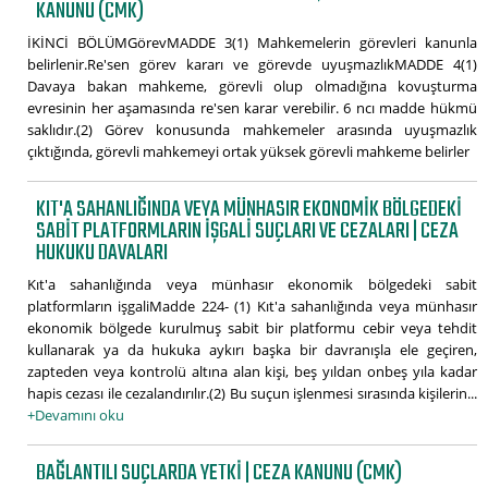
KANUNU (CMK)
İKİNCİ BÖLÜMGörevMADDE 3(1) Mahkemelerin görevleri kanunla
belirlenir.Re'sen görev kararı ve görevde uyuşmazlıkMADDE 4(1)
Davaya bakan mahkeme, görevli olup olmadığına kovuşturma
evresinin her aşamasında re'sen karar verebilir. 6 ncı madde hükmü
saklıdır.(2) Görev konusunda mahkemeler arasında uyuşmazlık
çıktığında, görevli mahkemeyi ortak yüksek görevli mahkeme belirler
KIT'A SAHANLIĞINDA VEYA MÜNHASIR EKONOMIK BÖLGEDEKI
SABIT PLATFORMLARIN IŞGALI SUÇLARI VE CEZALARI | CEZA
HUKUKU DAVALARI
Kıt'a sahanlığında veya münhasır ekonomik bölgedeki sabit
platformların işgaliMadde 224- (1) Kıt'a sahanlığında veya münhasır
ekonomik bölgede kurulmuş sabit bir platformu cebir veya tehdit
kullanarak ya da hukuka aykırı başka bir davranışla ele geçiren,
zapteden veya kontrolü altına alan kişi, beş yıldan onbeş yıla kadar
hapis cezası ile cezalandırılır.(2) Bu suçun işlenmesi sırasında kişilerin...
+Devamını oku
BAĞLANTILI SUÇLARDA YETKI | CEZA KANUNU (CMK)