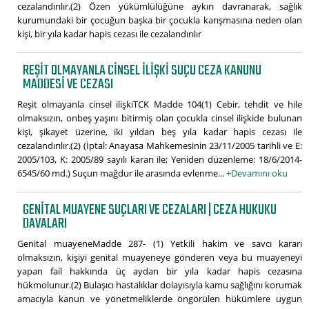
cezalandırılır.(2) Özen yükümlülüğüne aykırı davranarak, sağlık
kurumundaki bir çocuğun başka bir çocukla karışmasına neden olan
kişi, bir yıla kadar hapis cezası ile cezalandırılır
REŞIT OLMAYANLA CINSEL ILIŞKI SUÇU CEZA KANUNU
MADDESI VE CEZASI
Reşit olmayanla cinsel ilişkiTCK Madde 104(1) Cebir, tehdit ve hile
olmaksızın, onbeş yaşını bitirmiş olan çocukla cinsel ilişkide bulunan
kişi, şikayet üzerine, iki yıldan beş yıla kadar hapis cezası ile
cezalandırılır.(2) (İptal: Anayasa Mahkemesinin 23/11/2005 tarihli ve E:
2005/103, K: 2005/89 sayılı kararı ile; Yeniden düzenleme: 18/6/2014-
6545/60 md.) Suçun mağdur ile arasında evlenme...
+Devamını oku
GENITAL MUAYENE SUÇLARI VE CEZALARI | CEZA HUKUKU
DAVALARI
Genital muayeneMadde 287- (1) Yetkili hakim ve savcı kararı
olmaksızın, kişiyi genital muayeneye gönderen veya bu muayeneyi
yapan fail hakkında üç aydan bir yıla kadar hapis cezasına
hükmolunur.(2) Bulaşıcı hastalıklar dolayısıyla kamu sağlığını korumak
amacıyla kanun ve yönetmeliklerde öngörülen hükümlere uygun