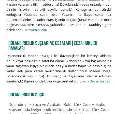
Kasten yaralama fiili, mağdurun;a) Duyularından veya organlarından
birinin işlevinin sürekli zayıflamasına,b) Konuşmasında sürekli
zorluğa,c) Yüzünde sabit ize,d) Yaşamını tehlikeye sokan bir
duruma,e) Gebe bir kadına karşı işlenip de çocuğunun vaktinden önce
doğmasına,Neden olmuşsa, yukarıdaki Ceza kanunu Maddeye göre
belirlenen...
+Devamını oku
DOLANDIRICILIK SUÇLARI VE CEZALARI | CEZA HUKUKU
DAVALARI
Dolandırıcılık Madde 157(1) Hileli davranışlarla bir kimseyi aldatıp,
onun veya başkasının zararına olarak, kendisine veya başkasına bir
yarar sağlayan kişiye bir yıldan beş yıla kadar hapis ve beşbin güne
kadar adlî para cezası verilir.Nitelikli dolandırıcılık Madde 158(1)
Dolandırıcılık suçunun;a) Dinî inanç ve duyguların istismar edilmesi
suretiyle,b) Kişinin içinde bulunduğu tehlikeli durum...
+Devamını oku
DOLANDIRICILIK SUÇU
Dolandırıcılık Suçu ve Avukatın Rolü: Türk Ceza Hukuku
Kapsamında DeğerlendirmeDolandırıcılık suçu, Türk Ceza