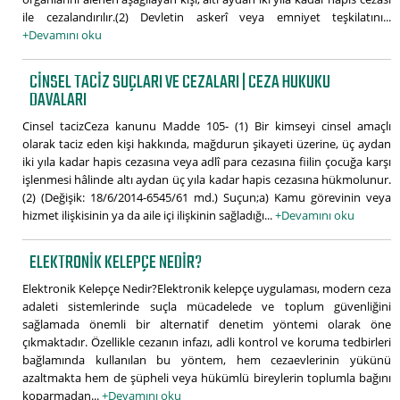
ile cezalandırılır.(2) Devletin askerî veya emniyet teşkilatını...
+Devamını oku
CINSEL TACIZ SUÇLARI VE CEZALARI | CEZA HUKUKU
DAVALARI
Cinsel tacizCeza kanunu Madde 105- (1) Bir kimseyi cinsel amaçlı
olarak taciz eden kişi hakkında, mağdurun şikayeti üzerine, üç aydan
iki yıla kadar hapis cezasına veya adlî para cezasına fiilin çocuğa karşı
işlenmesi hâlinde altı aydan üç yıla kadar hapis cezasına hükmolunur.
(2) (Değişik: 18/6/2014-6545/61 md.) Suçun;a) Kamu görevinin veya
hizmet ilişkisinin ya da aile içi ilişkinin sağladığı...
+Devamını oku
ELEKTRONIK KELEPÇE NEDIR?
Elektronik Kelepçe Nedir?Elektronik kelepçe uygulaması, modern ceza
adaleti sistemlerinde suçla mücadelede ve toplum güvenliğini
sağlamada önemli bir alternatif denetim yöntemi olarak öne
çıkmaktadır. Özellikle cezanın infazı, adli kontrol ve koruma tedbirleri
bağlamında kullanılan bu yöntem, hem cezaevlerinin yükünü
azaltmakta hem de şüpheli veya hükümlü bireylerin toplumla bağını
koparmadan...
+Devamını oku