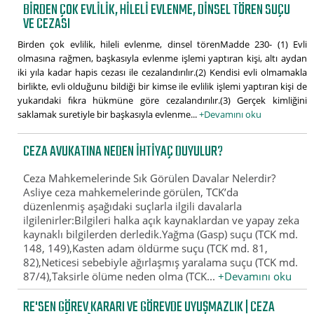
BIRDEN ÇOK EVLILIK, HILELI EVLENME, DINSEL TÖREN SUÇU
VE CEZASI
Birden çok evlilik, hileli evlenme, dinsel törenMadde 230- (1) Evli
olmasına rağmen, başkasıyla evlenme işlemi yaptıran kişi, altı aydan
iki yıla kadar hapis cezası ile cezalandırılır.(2) Kendisi evli olmamakla
birlikte, evli olduğunu bildiği bir kimse ile evlilik işlemi yaptıran kişi de
yukarıdaki fıkra hükmüne göre cezalandırılır.(3) Gerçek kimliğini
saklamak suretiyle bir başkasıyla evlenme...
+Devamını oku
CEZA AVUKATINA NEDEN İHTIYAÇ DUYULUR?
Ceza Mahkemelerinde Sık Görülen Davalar Nelerdir?
Asliye ceza mahkemelerinde görülen, TCK’da
düzenlenmiş aşağıdaki suçlarla ilgili davalarla
ilgilenirler:Bilgileri halka açık kaynaklardan ve yapay zeka
kaynaklı bilgilerden derledik.Yağma (Gasp) suçu (TCK md.
148, 149),Kasten adam öldürme suçu (TCK md. 81,
82),Neticesi sebebiyle ağırlaşmış yaralama suçu (TCK md.
87/4),Taksirle ölüme neden olma (TCK...
+Devamını oku
RE'SEN GÖREV KARARI VE GÖREVDE UYUŞMAZLIK | CEZA