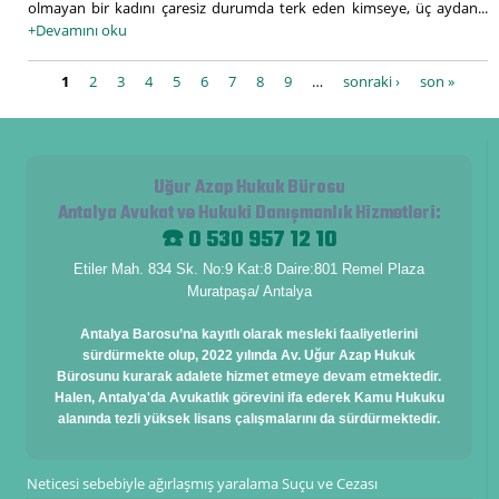
olmayan bir kadını çaresiz durumda terk eden kimseye, üç aydan...
+Devamını oku
Sayfalar
1
2
3
4
5
6
7
8
9
…
sonraki ›
son »
Uğur Azap Hukuk Bürosu
Antalya Avukat ve Hukuki Danışmanlık Hizmetleri
:
☎️ 0 530 957 12 10
Etiler Mah. 834 Sk. No:9 Kat:8 Daire:801 Remel Plaza
Muratpaşa/ Antalya
Antalya Barosu’na kayıtlı olarak mesleki faaliyetlerini
sürdürmekte olup, 2022 yılında Av. Uğur Azap Hukuk
Bürosunu kurarak adalete hizmet etmeye devam etmektedir.
Halen, Antalya'da Avukatlık görevini ifa ederek Kamu Hukuku
alanında tezli yüksek lisans çalışmalarını da sürdürmektedir.
Neticesi sebebiyle ağırlaşmış yaralama Suçu ve Cezası