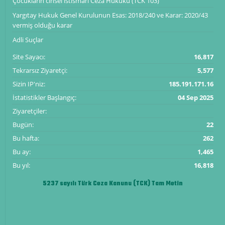
Çocukların cinsel istismarı Ceza Hukuku (TCK 103)
Yargıtay Hukuk Genel Kurulunun Esas: 2018/240 ve Karar: 2020/43
vermiş olduğu karar
Adli Suçlar
Site Sayacı:
16,817
Tekrarsız Ziyaretçi:
5,577
Sizin IP'niz:
185.191.171.16
İstatistikler Başlangıç:
04 Sep 2025
Ziyaretçiler:
Bugün:
22
Bu hafta:
262
Bu ay:
1,465
Bu yıl:
16,818
5237 sayılı Türk Ceza Kanunu (TCK) Tam Metin