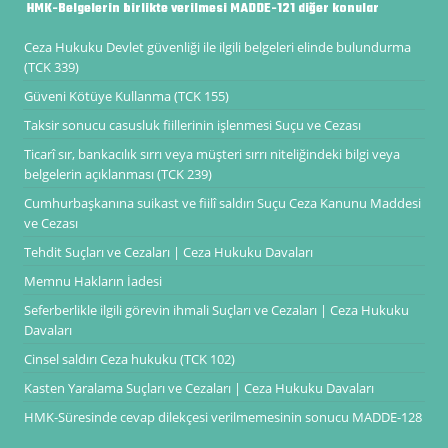
HMK-Belgelerin birlikte verilmesi MADDE-121 diğer konular
Ceza Hukuku Devlet güvenliği ile ilgili belgeleri elinde bulundurma
(TCK 339)
Güveni Kötüye Kullanma (TCK 155)
Taksir sonucu casusluk fiillerinin işlenmesi Suçu ve Cezası
Ticarî sır, bankacılık sırrı veya müşteri sırrı niteliğindeki bilgi veya
belgelerin açıklanması (TCK 239)
Cumhurbaşkanına suikast ve fiilî saldırı Suçu Ceza Kanunu Maddesi
ve Cezası
Tehdit Suçları ve Cezaları | Ceza Hukuku Davaları
Memnu Hakların İadesi
Seferberlikle ilgili görevin ihmali Suçları ve Cezaları | Ceza Hukuku
Davaları
Cinsel saldırı Ceza hukuku (TCK 102)
Kasten Yaralama Suçları ve Cezaları | Ceza Hukuku Davaları
HMK-Süresinde cevap dilekçesi verilmemesinin sonucu MADDE-128