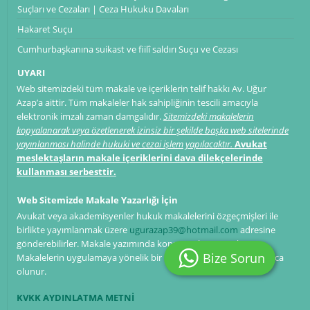
Suçları ve Cezaları | Ceza Hukuku Davaları
Hakaret Suçu
Cumhurbaşkanına suikast ve fiilî saldırı Suçu ve Cezası
UYARI
Web sitemizdeki tüm makale ve içeriklerin telif hakkı Av. Uğur
Azap’a aittir. Tüm makaleler hak sahipliğinin tescili amacıyla
elektronik imzalı zaman damgalıdır.
Sitemizdeki makalelerin
kopyalanarak veya özetlenerek izinsiz bir şekilde başka web sitelerinde
yayınlanması halinde hukuki ve cezai işlem yapılacaktır.
Avukat
meslektaşların makale içeriklerini dava dilekçelerinde
kullanması serbesttir.
Web Sitemizde Makale Yazarlığı İçin
Avukat veya akademisyenler hukuk makalelerini özgeçmişleri ile
birlikte yayımlanmak üzere
ugurazap39@hotmail.com
adresine
gönderebilirler. Makale yazımında konu sınırlaması yoktur.
Bize Sorun
Makalelerin uygulamaya yönelik bir perspektifle hazırlanması rica
olunur.
KVKK AYDINLATMA METNİ