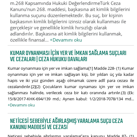
m.268 Kapsamında Hukuki DeğerlendirmeTürk Ceza
Kanunu’nun 268. maddesi, başkasına ait kimlik bilgilerini
kullanma suçunu düzenlemektedir. Bu suç, bir kişinin
başkasının kimlik bilgilerini izinsiz olarak kullanması ile
gerçekleşir ve genellikle kimlik hırsızlığı olarak
adlandırılır. Başkasına ait kimlik bilgilerini kullanmak,
özellikle finansal...
+Devamını oku
KUMAR OYNANMASI IÇIN YER VE IMKAN SAĞLAMA SUÇLARI
VE CEZALARI | CEZA HUKUKU DAVALARI
Kumar oynanması için yer ve imkan sağlama[1] Madde 228- (1) Kumar
oynanması için yer ve imkan sağlayan kişi, bir yıldan üç yıla kadar
hapis ve iki yüz günden aşağı olmamak üzere adlî para cezası ile
cezalandırılır.[2](2) Çocukların kumar oynaması için yer ve imkan
sağlanması halinde, verilecek ceza bir katı oranında artırılır.(3) (Ek:
15/8/2017-KHK-694/139 md.; Aynen kabul: 1/2/2018-7078/134 md...
+Devamını oku
NETICESI SEBEBIYLE AĞIRLAŞMIŞ YARALAMA SUÇU CEZA
KANUNU MADDESI VE CEZASI
Neticesi sebebiyle ağırlaşmış yaralamaCeza kanunu Madde 87- (1)