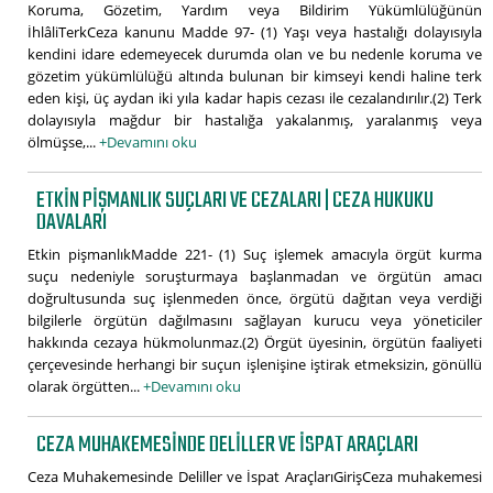
Koruma, Gözetim, Yardım veya Bildirim Yükümlülüğünün
İhlâliTerkCeza kanunu Madde 97- (1) Yaşı veya hastalığı dolayısıyla
kendini idare edemeyecek durumda olan ve bu nedenle koruma ve
gözetim yükümlülüğü altında bulunan bir kimseyi kendi haline terk
eden kişi, üç aydan iki yıla kadar hapis cezası ile cezalandırılır.(2) Terk
dolayısıyla mağdur bir hastalığa yakalanmış, yaralanmış veya
ölmüşse,...
+Devamını oku
ETKIN PIŞMANLIK SUÇLARI VE CEZALARI | CEZA HUKUKU
DAVALARI
Etkin pişmanlıkMadde 221- (1) Suç işlemek amacıyla örgüt kurma
suçu nedeniyle soruşturmaya başlanmadan ve örgütün amacı
doğrultusunda suç işlenmeden önce, örgütü dağıtan veya verdiği
bilgilerle örgütün dağılmasını sağlayan kurucu veya yöneticiler
hakkında cezaya hükmolunmaz.(2) Örgüt üyesinin, örgütün faaliyeti
çerçevesinde herhangi bir suçun işlenişine iştirak etmeksizin, gönüllü
olarak örgütten...
+Devamını oku
CEZA MUHAKEMESINDE DELILLER VE İSPAT ARAÇLARI
Ceza Muhakemesinde Deliller ve İspat AraçlarıGirişCeza muhakemesi