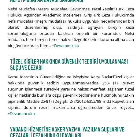
NEFSI MÜDAFAA DAVASI SAVUNMASI
Nefsi Müdafaa (Meşru Müdafaa) Savunması Nasıl Yapılır?Türk Ceza
Hukuku Açısından Akademik İnceleme1. GirişTürk Ceza Hukuku’nda
nefsi müdafaa (meşru müdafaa), hukuka uygunluk nedenlerinden biri
olarak düzenlenmiş olup, saldırıya uğrayan bireyin ceza
sorumluluğunu ortadan kaldıran önemli bir kurumdur. Nefsi
müdafaa, hem bireyin temel hak ve özgürlüklerini koruma altına alan
bir güvence aracı, hem...
+Devamını oku
TÜZEL KIŞILER HAKKINDA GÜVENLIK TEDBIRI UYGULANMASI
SUÇU VE CEZASI
Kamu İdaresinin Güvenilirliğine ve İşleyişine Karşı SuçlarTüzel kişiler
hakkında güvenlik tedbiri uygulanmasıMadde 253- (1) Rüşvet
suçunun işlenmesi suretiyle yararına haksız menfaat sağlanan tüzel
kişiler hakkında bunlara özgü güvenlik tedbirlerine hükmolunur.Etkin
pişmanlık Madde 254(1) (Değişik: 2/7/2012-6352/88 md.) Rüşvet alan
kişinin, durum resmi makamlarca öğrenilmeden önce, rüşvet...
+Devamını oku
YABANCI HIZMETINE ASKER YAZMA, YAZILMA SUÇLARI VE
CEZALARI | CEZA HUKUKU DAVALARI