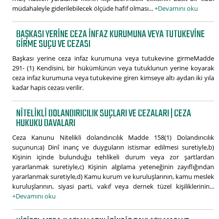
müdahaleyle giderilebilecek ölçüde hafif olması...
+Devamını oku
BAŞKASI YERINE CEZA INFAZ KURUMUNA VEYA TUTUKEVINE
GIRME SUÇU VE CEZASI
Başkası yerine ceza infaz kurumuna veya tutukevine girmeMadde
291- (1) Kendisini, bir hükümlünün veya tutuklunun yerine koyarak
ceza infaz kurumuna veya tutukevine giren kimseye altı aydan iki yıla
kadar hapis cezası verilir.
NITELIKLI DOLANDIRICILIK SUÇLARI VE CEZALARI | CEZA
HUKUKU DAVALARI
Ceza Kanunu Nitelikli dolandırıcılık Madde 158(1) Dolandırıcılık
suçunun;a) Dinî inanç ve duyguların istismar edilmesi suretiyle,b)
Kişinin içinde bulunduğu tehlikeli durum veya zor şartlardan
yararlanmak suretiyle,c) Kişinin algılama yeteneğinin zayıflığından
yararlanmak suretiyle,d) Kamu kurum ve kuruluşlarının, kamu meslek
kuruluşlarının, siyasi parti, vakıf veya dernek tüzel kişiliklerinin...
+Devamını oku