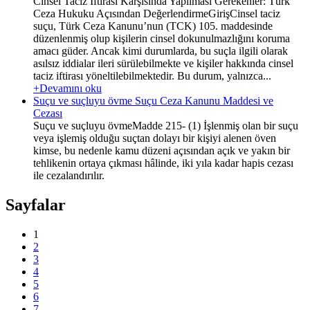
Cinsel Taciz İftirası Karşısında Yapılması Gerekenler: Türk
Ceza Hukuku Açısından DeğerlendirmeGirişCinsel taciz
suçu, Türk Ceza Kanunu’nun (TCK) 105. maddesinde
düzenlenmiş olup kişilerin cinsel dokunulmazlığını koruma
amacı güder. Ancak kimi durumlarda, bu suçla ilgili olarak
asılsız iddialar ileri sürülebilmekte ve kişiler hakkında cinsel
taciz iftirası yöneltilebilmektedir. Bu durum, yalnızca...
+Devamını oku
Suçu ve suçluyu övme Suçu Ceza Kanunu Maddesi ve
Cezası
Suçu ve suçluyu övmeMadde 215- (1) İşlenmiş olan bir suçu
veya işlemiş olduğu suçtan dolayı bir kişiyi alenen öven
kimse, bu nedenle kamu düzeni açısından açık ve yakın bir
tehlikenin ortaya çıkması hâlinde, iki yıla kadar hapis cezası
ile cezalandırılır.
Sayfalar
1
2
3
4
5
6
7