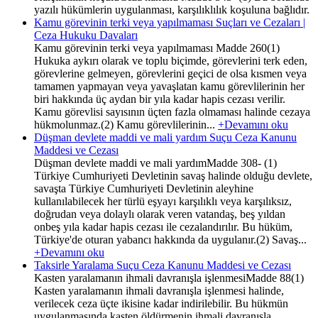
yazılı hükümlerin uygulanması, karşılıklılık koşuluna bağlıdır.
Kamu görevinin terki veya yapılmaması Suçları ve Cezaları |
Ceza Hukuku Davaları
Kamu görevinin terki veya yapılmaması Madde 260(1)
Hukuka aykırı olarak ve toplu biçimde, görevlerini terk eden,
görevlerine gelmeyen, görevlerini geçici de olsa kısmen veya
tamamen yapmayan veya yavaşlatan kamu görevlilerinin her
biri hakkında üç aydan bir yıla kadar hapis cezası verilir.
Kamu görevlisi sayısının üçten fazla olmaması halinde cezaya
hükmolunmaz.(2) Kamu görevlilerinin...
+Devamını oku
Düşman devlete maddi ve mali yardım Suçu Ceza Kanunu
Maddesi ve Cezası
Düşman devlete maddi ve mali yardımMadde 308- (1)
Türkiye Cumhuriyeti Devletinin savaş halinde olduğu devlete,
savaşta Türkiye Cumhuriyeti Devletinin aleyhine
kullanılabilecek her türlü eşyayı karşılıklı veya karşılıksız,
doğrudan veya dolaylı olarak veren vatandaş, beş yıldan
onbeş yıla kadar hapis cezası ile cezalandırılır. Bu hüküm,
Türkiye'de oturan yabancı hakkında da uygulanır.(2) Savaş...
+Devamını oku
Taksirle Yaralama Suçu Ceza Kanunu Maddesi ve Cezası
Kasten yaralamanın ihmali davranışla işlenmesiMadde 88(1)
Kasten yaralamanın ihmali davranışla işlenmesi halinde,
verilecek ceza üçte ikisine kadar indirilebilir. Bu hükmün
uygulanmasında kasten öldürmenin ihmali davranışla