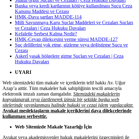
Silâhlı örgüt Suçları ve Cezaları | Ceza Hukuku Davaları
Banka veya kredi kartlarının kötüye kullanılması Suçu Ceza
Kanunu Maddesi ve Cezası
HMK-Dava şartları MADDE-114
Milli Savunmaya Karşı Suçlar Maddeleri ve Cezaları Suçları
ve Cezaları | Ceza Hukuku Davaları
Kefaletle Serbest Kalma Nedir?
HMK-Cevap dilekçesini verme süresi ​​​​​​​MADDE-127
Suç delillerini yok etme, gizleme veya değiştirme Suçu ve
Cezası
Askerî yasak bölgelere girme Suçları ve Cezaları | Ceza
Hukuku Davaları
UYARI
Web sitemizdeki tüm makale ve içeriklerin telif hakkı Av. Uğur
Azap’a aittir. Tüm makaleler hak sahipliğinin tescili amacıyla
elektronik imzalı zaman damgalıdır.
Sitemizdeki makalelerin
kopyalanarak veya özetlenerek izinsiz bir şekilde başka web
sitelerinde yayınlanması halinde hukuki ve cezai işlem yapılacaktır.
Avukat meslektaşların makale içeriklerini dava dilekçelerinde
kullanması serbesttir.
Web Sitemizde Makale Yazarlığı İçin
Avukat veya akademisyenler hukuk makalelerini özgeçmişleri ile