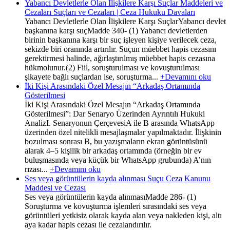
Yabancı Devletlerle Olan İlişkilere Karşı Suçlar Maddeleri ve
Cezaları Suçları ve Cezaları | Ceza Hukuku Davaları
Yabancı Devletlerle Olan İlişkilere Karşı SuçlarYabancı devlet
başkanına karşı suçMadde 340- (1) Yabancı devletlerden
birinin başkanına karşı bir suç işleyen kişiye verilecek ceza,
sekizde biri oranında artırılır. Suçun müebbet hapis cezasını
gerektirmesi halinde, ağırlaştırılmış müebbet hapis cezasına
hükmolunur.(2) Fiil, soruşturulması ve kovuşturulması
şikayete bağlı suçlardan ise, soruşturma...
+Devamını oku
İki Kişi Arasındaki Özel Mesajın “Arkadaş Ortamında
Gösterilmesi
İki Kişi Arasındaki Özel Mesajın “Arkadaş Ortamında
Gösterilmesi”: Dar Senaryo Üzerinden Ayrıntılı Hukuki
AnalizI. Senaryonun ÇerçevesiA ile B arasında WhatsApp
üzerinden özel nitelikli mesajlaşmalar yapılmaktadır. İlişkinin
bozulması sonrası B, bu yazışmaların ekran görüntüsünü
alarak 4–5 kişilik bir arkadaş ortamında (örneğin bir ev
buluşmasında veya küçük bir WhatsApp grubunda) A’nın
rızası...
+Devamını oku
Ses veya görüntülerin kayda alınması Suçu Ceza Kanunu
Maddesi ve Cezası
Ses veya görüntülerin kayda alınmasıMadde 286- (1)
Soruşturma ve kovuşturma işlemleri sırasındaki ses veya
görüntüleri yetkisiz olarak kayda alan veya nakleden kişi, altı
aya kadar hapis cezası ile cezalandırılır.