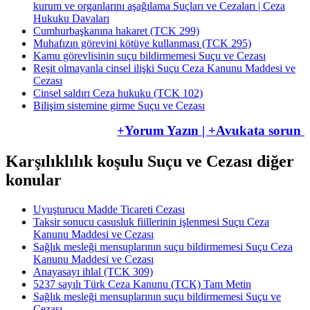
kurum ve organlarını aşağılama Suçları ve Cezaları | Ceza
Hukuku Davaları
​​​​​​​Cumhurbaşkanına hakaret (TCK 299)
Muhafızın görevini kötüye kullanması (TCK 295)
Kamu görevlisinin suçu bildirmemesi Suçu ve Cezası
Reşit olmayanla cinsel ilişki Suçu Ceza Kanunu Maddesi ve
Cezası
Cinsel saldırı Ceza hukuku (TCK 102)
Bilişim sistemine girme Suçu ve Cezası
+Yorum Yazın | +Avukata sorun
Karşılıklılık koşulu Suçu ve Cezası diğer
konular
Uyuşturucu Madde Ticareti Cezası
Taksir sonucu casusluk fiillerinin işlenmesi Suçu Ceza
Kanunu Maddesi ve Cezası
Sağlık mesleği mensuplarının suçu bildirmemesi Suçu Ceza
Kanunu Maddesi ve Cezası
Anayasayı ihlal (TCK 309)
5237 sayılı Türk Ceza Kanunu (TCK) Tam Metin
Sağlık mesleği mensuplarının suçu bildirmemesi Suçu ve
Cezası