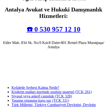
Antalya Avukat ve Hukuki Danışmanlık
Hizmetleri
:
☎️ 0 530 957 12 10
Etiler Mah. 834 Sk. No:9 Kat:8 Daire:801 Remel Plaza Muratpaşa/
Antalya
Antalya Barosu’na kayıtlı olarak mesleki faaliyetlerini sürdürmekte olup, 2022 yılında
Av. Uğur Azap Hukuk Bürosunu kurarak adalete hizmet etmeye devam etmektedir.
Halen, Antalya'da Avukatlık görevini ifa ederek Kamu Hukuku alanında tezli yüksek
lisans çalışmalarını da sürdürmektedir.
Kefaletle Serbest Kalma Nedir?
Kişilerin malları üzerinde usulsüz tasarruf (TCK 261)
Siyasal veya askerî casusluk (TCK 328)
Yasama organına karşı suç (TCK 311)
Türk Milletini, Türkiye Cumhuriyeti Devletini, Devletin