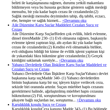
belirti ile karşılaşmasına rağmen, durumu yetkili makamlara
bildirmeyen veya bu hususta gecikme gösteren sağlık mesleği
mensubu, bir yıla kadar hapis cezası ile cezalandırılır.(2)
Sağlık mesleği mensubu deyiminden tabip, diş tabibi, eczacı,
ebe, hemşire ve sağlık hizmeti...
+Devamını oku
Aile Düzenine Karşı Suçlar Maddeleri Cezaları Suçu ve
Cezası
Aile Düzenine Karşı SuçlarBirden çok evlilik, hileli evlenme,
dinsel törenMadde 230- (1) Evli olmasına rağmen, başkasıyla
evlenme işlemi yaptıran kişi, altı aydan iki yıla kadar hapis
cezası ile cezalandırılır.(2) Kendisi evli olmamakla birlikte,
evli olduğunu bildiği bir kimse ile evlilik işlemi yaptıran kişi
de yukarıdaki fıkra hükmüne göre cezalandırılır.(3) Gerçek
kimliğini saklamak suretiyle...
+Devamını oku
Yabancı Devletlerle Olan İlişkilere Karşı Suçlar Maddeleri ve
Cezaları Suçu ve Cezası
Yabancı Devletlerle Olan İlişkilere Karşı SuçlarYabancı devlet
başkanına karşı suçMadde 340- (1) Yabancı devletlerden
birinin başkanına karşı bir suç işleyen kişiye verilecek ceza,
sekizde biri oranında artırılır. Suçun müebbet hapis cezasını
gerektirmesi halinde, ağırlaştırılmış müebbet hapis cezasına
hükmolunur.(2) Fiil, soruşturulması ve kovuşturulması
şikayete bağlı suçlardan ise, soruşturma...
+Devamını oku
Karşılıklılık koşulu Suçu ve Cezası
Karşılıklılık koşuluCeza kanunu Madde 343- (1) Bu bölümde