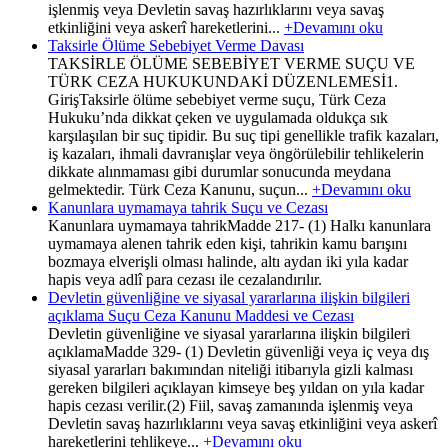
işlenmiş veya Devletin savaş hazırlıklarını veya savaş
etkinliğini veya askerî hareketlerini...
+Devamını oku
Taksirle Ölüme Sebebiyet Verme Davası
TAKSİRLE ÖLÜME SEBEBİYET VERME SUÇU VE
TÜRK CEZA HUKUKUNDAKİ DÜZENLEMESİ1.
GirişTaksirle ölüme sebebiyet verme suçu, Türk Ceza
Hukuku’nda dikkat çeken ve uygulamada oldukça sık
karşılaşılan bir suç tipidir. Bu suç tipi genellikle trafik kazaları,
iş kazaları, ihmali davranışlar veya öngörülebilir tehlikelerin
dikkate alınmaması gibi durumlar sonucunda meydana
gelmektedir. Türk Ceza Kanunu, suçun...
+Devamını oku
Kanunlara uymamaya tahrik Suçu ve Cezası
Kanunlara uymamaya tahrikMadde 217- (1) Halkı kanunlara
uymamaya alenen tahrik eden kişi, tahrikin kamu barışını
bozmaya elverişli olması halinde, altı aydan iki yıla kadar
hapis veya adlî para cezası ile cezalandırılır.
Devletin güvenliğine ve siyasal yararlarına ilişkin bilgileri
açıklama Suçu Ceza Kanunu Maddesi ve Cezası
Devletin güvenliğine ve siyasal yararlarına ilişkin bilgileri
açıklamaMadde 329- (1) Devletin güvenliği veya iç veya dış
siyasal yararları bakımından niteliği itibarıyla gizli kalması
gereken bilgileri açıklayan kimseye beş yıldan on yıla kadar
hapis cezası verilir.(2) Fiil, savaş zamanında işlenmiş veya
Devletin savaş hazırlıklarını veya savaş etkinliğini veya askerî
hareketlerini tehlikeye...
+Devamını oku