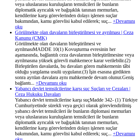
veya uluslararası kuruluşların temsilcileri ile bunların
diplomatik ayrıcalık ve bağışıklık tanınan memurları,
kendilerine karşı görevlerinden dolayı işlenen suçlar
bakımından, kamu görevlisi kabul edilerek; suç...
+Devamını
oku
Görülmekte olan davaların birleştirilmesi ve ayrılması | Ceza
Kanunu (CMK)
Görülmekte olan davaların birleştirilmesi ve
ayrılmasıMADDE 10(1) Kovuşturma evresinin her
aşamasında, bağlantılı ceza davalarının birleştirilmesine veya
ayrılmasına yüksek görevli mahkemece karar verilebilir.(2)
Birleştirilen davalarda, bu davaları gören mahkemenin tâbi
olduğu yargılama usulü uygulanır.(3) İşin esasına girdikten
sonra ayrılan davalara aynı mahkemede devam olunur.Geniş
bağlantı...
+Devamını oku
Yabancı devlet temsilcilerine karşı suç Suçları ve Cezaları |
Ceza Hukuku Davaları
Yabancı devlet temsilcilerine karşı suçMadde 342- (1) Türkiye
Cumhuriyetinde sürekli veya geçici olarak görevlendirilmiş
yabancı devlet temsilcileri ile bunların diplomasi memurları
veya uluslararası kuruluşların temsilcileri ile bunların
diplomatik ayrıcalık ve bağışıklık tanınan memurları,
kendilerine karşı görevlerinden dolayı işlenen suçlar
bakımından, kamu görevlisi kabul edilerek; suç...
+Devamını
oku