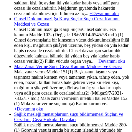
saldıran kişi, üç aydan iki yıla kadar hapis veya adlî para
cezası ile cezalandırılır. Mağdurun gıyabında hakaretin
cezalandırılabilmesi için fiilin en az üç...
+Devamını oku
Cinsel Dokunulmazlığa Karşı Suçlar Suçu Ceza Kanunu
Maddesi ve Cezası
Cinsel Dokunulmazlığa Karşı SuçlarCinsel saldırıCeza
kanunu Madde 102- (Değişik: 18/6/2014-6545/58 md.) (1)
Cinsel davranışlarla bir kimsenin vücut dokunulmazlığını ihlâl
eden kişi, mağdurun şikâyeti üzerine, beş yıldan on yıla kadar
hapis cezası ile cezalandırılır. Cinsel davranışın sarkıntılık
düzeyinde kalması hâlinde iki yıldan beş yıla kadar hapis
cezası verilir.(2) Fiilin vücuda organ veya...
+Devamını oku
Mala Zarar Verme Suçu Ceza Kanunu Maddesi ve Cezası
Mala zarar vermeMadde 151(1) Başkasının taşınır veya
taşınmaz malını kısmen veya tamamen yıkan, tahrip eden, yok
eden, bozan, kullanılamaz hale getiren veya kirleten kişi,
mağdurun şikayeti üzerine, dört aydan üç yıla kadar hapis
veya adlî para cezası ile cezalandırılır.(2) (Mülga:9/7/2021-
7332/17 md.) Mala zarar vermenin nitelikli halleriMadde 152-
(1) Mala zarar verme suçunun;a) Kamu kurum ve...
+Devamını oku
Sağlık mesleği mensuplarının suçu bildirmemesi Suçları ve
Cezaları | Ceza Hukuku Davaları
Sağlık mesleği mensuplarının suçu bildirmemesi Madde 280-
(1) Görevini yaptığı sırada bir suçun işlendiği yönünde bir