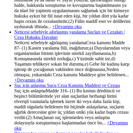
halde, hakkında soruşturma ve kovuşturma başlatılmasını ya
da idari bir yaptırım uygulanmasını sağlamak için bir kimseye
hukuka aykırı bir fiil isnat eden kişi, bir yıldan dört yıla kadar
hapis cezası ile cezalandırılır.(2) Fiilin maddî eser ve delillerini
uydurarak iftirada...
+Devamını oku
Neticesi sebebiyle ağırlaşmış yaralama Suçları ve Cezaları |
Ceza Hukuku Davaları
Neticesi sebebiyle ağırlaşmış yaralamaCeza kanunu Madde
87- (1) Kasten yaralama fiili, mağdurun;a) Duyularından veya
organlarından birinin işlevinin sürekli zayıflamasına,b)
Konuşmasında sürekli zorluğa,c) Yüzünde sabit ize,d)
Yaşamını tehlikeye sokan bir duruma,e) Gebe bir kadına karşı
işlenip de çocuğunun vaktinden önce doğmasına,Neden
olmuşsa, yukarıdaki Ceza kanunu Maddeye göre belirlenen...
+Devamını oku
Suç için anlaşma Suçu Ceza Kanunu Maddesi ve Cezası
Suç için anlaşmaMadde 316- (1) Bu kısmın dördüncü ve
beşinci bölümlerinde yer alan suçlardan herhangi birini
elverişli vasıtalarla işlemek üzere iki veya daha fazla kişi,
maddi olgularla belirlenen bir biçimde anlaşırlarsa, suçların
ağırlık derecesine göre üç yıldan oniki yıla kadar hapis cezası
verilir.(2) Amaçlanan suç işlenmeden veya anlaşma
dolayısıyla soruşturmaya başlanmadan önce bu...
+Devamını
oku