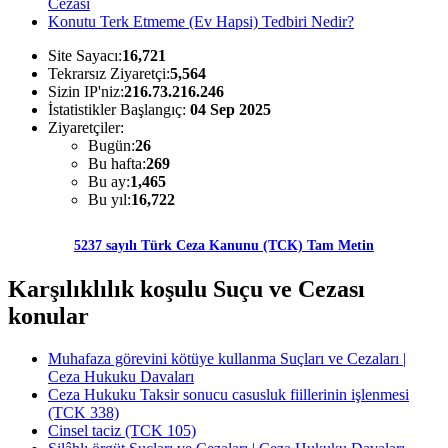
Cezası
Konutu Terk Etmeme (Ev Hapsi) Tedbiri Nedir?
Site Sayacı:
16,721
Tekrarsız Ziyaretçi:
5,564
Sizin IP'niz:
216.73.216.246
İstatistikler Başlangıç:
04 Sep 2025
Ziyaretçiler:
Bugün:
26
Bu hafta:
269
Bu ay:
1,465
Bu yıl:
16,722
5237 sayılı Türk Ceza Kanunu (TCK) Tam Metin
Karşılıklılık koşulu Suçu ve Cezası
konular
Muhafaza görevini kötüye kullanma Suçları ve Cezaları |
Ceza Hukuku Davaları
Ceza Hukuku Taksir sonucu casusluk fiillerinin işlenmesi
(TCK 338)
Cinsel taciz (TCK 105)