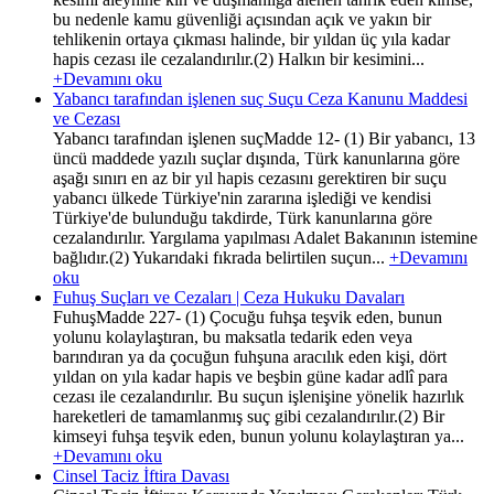
bu nedenle kamu güvenliği açısından açık ve yakın bir
tehlikenin ortaya çıkması halinde, bir yıldan üç yıla kadar
hapis cezası ile cezalandırılır.(2) Halkın bir kesimini...
+Devamını oku
Yabancı tarafından işlenen suç Suçu Ceza Kanunu Maddesi
ve Cezası
Yabancı tarafından işlenen suçMadde 12- (1) Bir yabancı, 13
üncü maddede yazılı suçlar dışında, Türk kanunlarına göre
aşağı sınırı en az bir yıl hapis cezasını gerektiren bir suçu
yabancı ülkede Türkiye'nin zararına işlediği ve kendisi
Türkiye'de bulunduğu takdirde, Türk kanunlarına göre
cezalandırılır. Yargılama yapılması Adalet Bakanının istemine
bağlıdır.(2) Yukarıdaki fıkrada belirtilen suçun...
+Devamını
oku
Fuhuş Suçları ve Cezaları | Ceza Hukuku Davaları
FuhuşMadde 227- (1) Çocuğu fuhşa teşvik eden, bunun
yolunu kolaylaştıran, bu maksatla tedarik eden veya
barındıran ya da çocuğun fuhşuna aracılık eden kişi, dört
yıldan on yıla kadar hapis ve beşbin güne kadar adlî para
cezası ile cezalandırılır. Bu suçun işlenişine yönelik hazırlık
hareketleri de tamamlanmış suç gibi cezalandırılır.(2) Bir
kimseyi fuhşa teşvik eden, bunun yolunu kolaylaştıran ya...
+Devamını oku
Cinsel Taciz İftira Davası