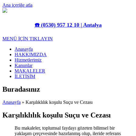
Ana içeriğe atla
☎️
(0530) 957 12 10 | Antalya
MENÜ İÇİN TIKLAYIN
Anasayfa
HAKKIMIZDA
Hizmetlerimiz
Kanunlar
MAKALELER
İLETİŞİM
Buradasınız
Anasayfa
» Karşılıklılık koşulu Suçu ve Cezası
Karşılıklılık koşulu Suçu ve Cezası
Bu makaleler, toplumsal faydayı gözeten bilimsel bir
yaklaşım çerçevesinde hazırlanmış olup, ileride referans