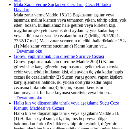
Mala Zarar Verme Suçları ve Cezaları | Ceza Hukuku
Davaları
Mala zarar vermeMadde 151(1) Başkasının taşınır veya
taşınmaz malını kısmen veya tamamen yıkan, tahrip eden, yok
eden, bozan, kullanılamaz hale getiren veya kirleten kişi,
mağdurun şikayeti üzerine, dört aydan üç yıla kadar hapis
veya adlî para cezası ile cezalandırılır.(2) (Mülga:9/7/2021-
7332/17 md.) Mala zarar vermenin nitelikli halleriMadde 152-
(1) Mala zarar verme suçunun;a) Kamu kurum ve...
+Devamını oku
Görevi yaptırmamak için direnme Suçu ve Cezası
Görevi yaptırmamak için direnme Madde 265(1) Kamu
görevlisine karşı görevini yapmasını engellemek amacıyla,
cebir veya tehdit kullanan kişi, altı aydan üç yıla kadar hapis
cezası ile cezalandırılır.(2) Suçun yargı görevi yapan kişilere
karşı işlenmesi halinde, iki yıldan dört yıla kadar hapis
cezasına hükmolunur.(3) Suçun, kişinin kendisini
tanınmayacak bir hale koyması suretiyle veya birden...
+Devamını oku
Halkı kin ve düşmanlığa tahrik veya aşağılama Suçu Ceza
Kanunu Maddesi ve Cezası
Halkı kin ve düşmanlığa tahrik veya aşağılamaMadde 216-
(1) Halkın sosyal sınıf, ırk, din, mezhep veya bölge
bakımından farklı özelliklere sahip bir kesimini, diğer bir
kesimi aleyhine kin ve düşmanlığa alenen tahrik eden kimse,