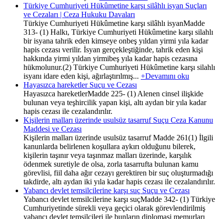
Türkiye Cumhuriyeti Hükûmetine karşı silâhlı isyan Suçları
ve Cezaları | Ceza Hukuku Davaları
Türkiye Cumhuriyeti Hükûmetine karşı silâhlı isyanMadde
313- (1) Halkı, Türkiye Cumhuriyeti Hükûmetine karşı silahlı
bir isyana tahrik eden kimseye onbeş yıldan yirmi yıla kadar
hapis cezası verilir. İsyan gerçekleştiğinde, tahrik eden kişi
hakkında yirmi yıldan yirmibeş yıla kadar hapis cezasına
hükmolunur.(2) Türkiye Cumhuriyeti Hükûmetine karşı silahlı
isyanı idare eden kişi, ağırlaştırılmış...
+Devamını oku
Hayasızca hareketler Suçu ve Cezası
Hayasızca hareketlerMadde 225- (1) Alenen cinsel ilişkide
bulunan veya teşhircilik yapan kişi, altı aydan bir yıla kadar
hapis cezası ile cezalandırılır.
Kişilerin malları üzerinde usulsüz tasarruf Suçu Ceza Kanunu
Maddesi ve Cezası
Kişilerin malları üzerinde usulsüz tasarruf Madde 261(1) İlgili
kanunlarda belirlenen koşullara aykırı olduğunu bilerek,
kişilerin taşınır veya taşınmaz malları üzerinde, karşılık
ödenmek suretiyle de olsa, zorla tasarrufta bulunan kamu
görevlisi, fiil daha ağır cezayı gerektiren bir suç oluşturmadığı
takdirde, altı aydan iki yıla kadar hapis cezası ile cezalandırılır.
Yabancı devlet temsilcilerine karşı suç Suçu ve Cezası
Yabancı devlet temsilcilerine karşı suçMadde 342- (1) Türkiye
Cumhuriyetinde sürekli veya geçici olarak görevlendirilmiş
yabancı devlet temsilcileri ile bunların diplomasi memurları