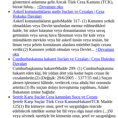
göstermesi anlamına gelir.Ancak Türk Ceza Kanunu (TCK),
bizzat fuhuş...
+Devamını oku
Askerî komutanlıkların gasbı Suçları ve Cezaları | Ceza
Hukuku Davaları
Askerî komutanlıkların gasbıMadde 317- (1) Kanunen yetkili
olmadıkları veya Devlet tarafından memur edilmedikleri
halde, bir asker kıtasının veya donanmasının veya savaş
gemisinin veya savaş hava filosunun veya bir kale veya
müstahkem mevkiin veya bir askerî üssün veya tesisin, bir
liman veya şehrin komutasını alanlara müebbet hapis cezası
verilir.(2) Kanunen yetkili olmaları veya Devlet...
+Devamını
oku
Cumhurbaşkanına hakaret Suçları ve Cezaları | Ceza Hukuku
Davaları
Cumhurbaşkanına hakaretMadde 299- (1) Cumhurbaşkanına
hakaret eden kişi, bir yıldan dört yıla kadar hapis cezası ile
cezalandırılır.(2) (Değişik: 29/6/2005 – 5377/35 md.) Suçun
alenen işlenmesi hâlinde, verilecek ceza altıda biri oranında
artırılır.(3) Bu suçtan dolayı kovuşturma yapılması, Adalet
Bakanının iznine bağlıdır.
Şerefe Karşı Suçlar Ceza kanunları Suçu ve Cezası
Şerefe Karşı Suçlar Türk Ceza KanunuHakaretTCK Madde
125(1) Bir kimseye onur, şeref ve saygınlığını rencide
edebilecek nitelikte somut bir fiil veya olgu isnat eden (...)50
veya sövmek suretiyle bir kimsenin onur, şeref ve saygınlığına