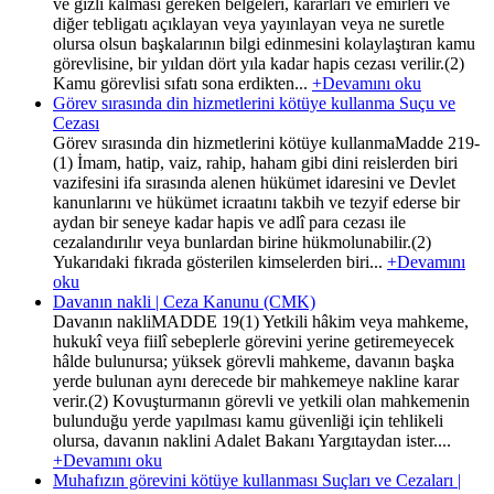
ve gizli kalması gereken belgeleri, kararları ve emirleri ve
diğer tebligatı açıklayan veya yayınlayan veya ne suretle
olursa olsun başkalarının bilgi edinmesini kolaylaştıran kamu
görevlisine, bir yıldan dört yıla kadar hapis cezası verilir.(2)
Kamu görevlisi sıfatı sona erdikten...
+Devamını oku
Görev sırasında din hizmetlerini kötüye kullanma Suçu ve
Cezası
Görev sırasında din hizmetlerini kötüye kullanmaMadde 219-
(1) İmam, hatip, vaiz, rahip, haham gibi dini reislerden biri
vazifesini ifa sırasında alenen hükümet idaresini ve Devlet
kanunlarını ve hükümet icraatını takbih ve tezyif ederse bir
aydan bir seneye kadar hapis ve adlî para cezası ile
cezalandırılır veya bunlardan birine hükmolunabilir.(2)
Yukarıdaki fıkrada gösterilen kimselerden biri...
+Devamını
oku
Davanın nakli | Ceza Kanunu (CMK)
Davanın nakliMADDE 19(1) Yetkili hâkim veya mahkeme,
hukukî veya fiilî sebeplerle görevini yerine getiremeyecek
hâlde bulunursa; yüksek görevli mahkeme, davanın başka
yerde bulunan aynı derecede bir mahkemeye nakline karar
verir.(2) Kovuşturmanın görevli ve yetkili olan mahkemenin
bulunduğu yerde yapılması kamu güvenliği için tehlikeli
olursa, davanın naklini Adalet Bakanı Yargıtaydan ister....
+Devamını oku
Muhafızın görevini kötüye kullanması Suçları ve Cezaları |