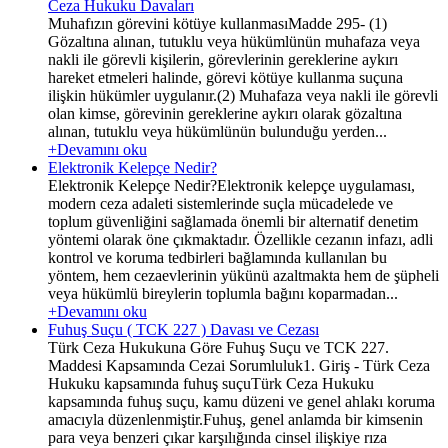
Ceza Hukuku Davaları
Muhafızın görevini kötüye kullanmasıMadde 295- (1)
Gözaltına alınan, tutuklu veya hükümlünün muhafaza veya
nakli ile görevli kişilerin, görevlerinin gereklerine aykırı
hareket etmeleri halinde, görevi kötüye kullanma suçuna
ilişkin hükümler uygulanır.(2) Muhafaza veya nakli ile görevli
olan kimse, görevinin gereklerine aykırı olarak gözaltına
alınan, tutuklu veya hükümlünün bulunduğu yerden...
+Devamını oku
Elektronik Kelepçe Nedir?
Elektronik Kelepçe Nedir?Elektronik kelepçe uygulaması,
modern ceza adaleti sistemlerinde suçla mücadelede ve
toplum güvenliğini sağlamada önemli bir alternatif denetim
yöntemi olarak öne çıkmaktadır. Özellikle cezanın infazı, adli
kontrol ve koruma tedbirleri bağlamında kullanılan bu
yöntem, hem cezaevlerinin yükünü azaltmakta hem de şüpheli
veya hükümlü bireylerin toplumla bağını koparmadan...
+Devamını oku
Fuhuş Suçu ( TCK 227 ) Davası ve Cezası
Türk Ceza Hukukuna Göre Fuhuş Suçu ve TCK 227.
Maddesi Kapsamında Cezai Sorumluluk1. Giriş - Türk Ceza
Hukuku kapsamında fuhuş suçuTürk Ceza Hukuku
kapsamında fuhuş suçu, kamu düzeni ve genel ahlakı koruma
amacıyla düzenlenmiştir.Fuhuş, genel anlamda bir kimsenin
para veya benzeri çıkar karşılığında cinsel ilişkiye rıza