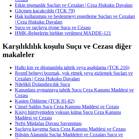
Etkin pişmanlık Suçları ve Cezaları | Ceza Hukuku Davaları
Göçmen kaçakçılığı (TCK 79)
Hak kullanımını ve beslenmeyi engelleme Suçları ve Cezaları
| Ceza Hukuku Davaları
Suçu ve suçluyu övme Suçu ve Cezası
HMK-Belgelerin birlikte verilmesi MADDE-121
Karşılıklılık koşulu Suçu ve Cezası diğer
makaleler
Halkı kin ve düşmanlığa tahrik veya aşağılama (TCK 216)
Resmî belgeyi bozmak, yok etmek veya gizlemek Suçları ve
Cezaları | Ceza Hukuku Davaları
Nitelikli Dolandırıcılık Suçu
Kanunlara uymamaya tahrik Suçu Ceza Kanunu Maddesi ve
Cezası
Kasten Öldürme (TCK 81-82)
Cinsel Saldırı Suçu Ceza Kanunu Maddesi ve Cezası
Kişiyi hürriyetinden yoksun kılma Suçu Ceza Kanunu
Maddesi ve Cezası
Nefsi Müdafaa Davası Savunması
Suçluyu kayırma Suçu Ceza Kanunu Maddesi ve Cezası
Bilişim Alanında Suçlar Maddeleri ve Cezaları Suçu ve