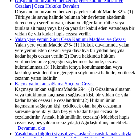
Düşmandan unvan ve benzeri payeler kabulü Suçları ve
Cezaları | Ceza Hukuku Davaları
Düşmandan unvan ve benzeri payeler kabulüMadde 325- (1)
Türkiye ile savaş halinde bulunan bir devletten akademik
derece veya şeref, unvan, nişan ve diğer fahri rütbe veya
bunlara ait maaş veya başka yararlar kabul eden vatandaşa bir
yıldan üç yıla kadar hapis cezası verilir.
Yalan yere yemin Suçu Ceza Kanunu Maddesi ve Cezası
Yalan yere yeminMadde 275- (1) Hukuk davalarında yalan
yere yemin eden davacı veya davalıya bir yıldan beş yıla
kadar hapis cezası verilir.(2) Dava hakkında hüküm
verilmeden önce gerçeğin söylenmesi halinde, cezaya
hükmolunmaz.(3) Hükmün icraya konulmasından veya
kesinleşmesinden önce gerçeğin söylenmesi halinde, verilecek
cezanın yarısı indirilir.
Kaçmaya imkan sağlama Suçu ve Cezası
Kaçmaya imkan sağlamaMadde 294- (1) Gözaltına alınanın
veya tutuklunun kaçmasını sağlayan kişi, bir yıldan üç yıla
kadar hapis cezası ile cezalandırılır.(2) Hükümlünün
kaçmasını sağlayan kişi, çekilecek olan hapis cezasının
süresine göre iki yıldan beş yıla kadar hapis cezası ile
cezalandırılır. Ancak, hükümlünün cezası;a) Müebbet hapis
cezası ise, beş yıldan sekiz yıla,b) Ağırlaştırılmış müebbet...
+Devamını oku
Yasaklanan bilgileri siyasal veya askerî casusluk maksadıyla