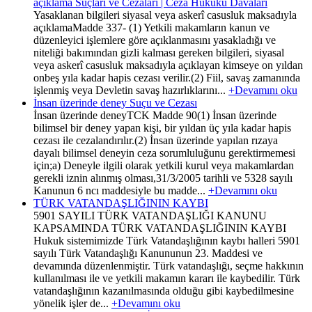
açıklama Suçları ve Cezaları | Ceza Hukuku Davaları
Yasaklanan bilgileri siyasal veya askerî casusluk maksadıyla
açıklamaMadde 337- (1) Yetkili makamların kanun ve
düzenleyici işlemlere göre açıklanmasını yasakladığı ve
niteliği bakımından gizli kalması gereken bilgileri, siyasal
veya askerî casusluk maksadıyla açıklayan kimseye on yıldan
onbeş yıla kadar hapis cezası verilir.(2) Fiil, savaş zamanında
işlenmiş veya Devletin savaş hazırlıklarını...
+Devamını oku
İnsan üzerinde deney Suçu ve Cezası
İnsan üzerinde deneyTCK Madde 90(1) İnsan üzerinde
bilimsel bir deney yapan kişi, bir yıldan üç yıla kadar hapis
cezası ile cezalandırılır.(2) İnsan üzerinde yapılan rızaya
dayalı bilimsel deneyin ceza sorumluluğunu gerektirmemesi
için;a) Deneyle ilgili olarak yetkili kurul veya makamlardan
gerekli iznin alınmış olması,31/3/2005 tarihli ve 5328 sayılı
Kanunun 6 ncı maddesiyle bu madde...
+Devamını oku
TÜRK VATANDAŞLIĞININ KAYBI
5901 SAYILI TÜRK VATANDAŞLIĞI KANUNU
KAPSAMINDA TÜRK VATANDAŞLIĞININ KAYBI
Hukuk sistemimizde Türk Vatandaşlığının kaybı halleri 5901
sayılı Türk Vatandaşlığı Kanununun 23. Maddesi ve
devamında düzenlenmiştir. Türk vatandaşlığı, seçme hakkının
kullanılması ile ve yetkili makamın kararı ile kaybedilir. Türk
vatandaşlığının kazanılmasında olduğu gibi kaybedilmesine
yönelik işler de...
+Devamını oku