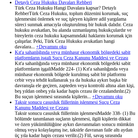
Detaylı Ceza Hukuku Davaları Rehberi
Türk Ceza Hukuku Hangi Davalara kapsar? Detaylı
RehberTürk Ceza Hukuku, toplum düzenini korumak, suç
işlenmesini önlemek ve suç işleyen kişilere adil yargılama
süreci sunmak amacıyla oluşturulmuş bir hukuk dalıdır. Ceza
hukuku avukatları, bu alanda uzmanlaşmış hukukçulardır ve
bireylerin ceza hukuku kapsamındaki haklarını korumak için
çalışırlar. Peki, Türk Ceza Hukuku avukatları hangi
davalara...
+Devamını oku
Kıt'a sahanlığında veya münhasır ekonomik bölgedeki sabit
platformların işgali Suçu Ceza Kanunu Maddesi ve Cezası
Kıt'a sahanlığında veya münhasır ekonomik bölgedeki sabit
platformların işgaliMadde 224- (1) Kıt'a sahanlığında veya
münhasır ekonomik bölgede kurulmuş sabit bir platformu
cebir veya tehdit kullanarak ya da hukuka aykırı başka bir
davranışla ele geçiren, zapteden veya kontrolü altına alan kişi,
beş yıldan onbeş yıla kadar hapis cezası ile cezalandırılır.(2)
Bu suçun işlenmesi sırasında kişilerin...
+Devamını oku
Taksir sonucu casusluk fiillerinin işlenmesi Suçu Ceza
Kanunu Maddesi ve Cezası
Taksir sonucu casusluk fiillerinin işlenmesiMadde 338- (1) Bu
bölümde tanımlanan suçların işlenmesi, ilgili kişilerin dikkat
ve özen yükümlülüğüne aykırı davranmaları sonucu mümkün
olmuş veya kolaylaşmış ise, taksirle davranan faile altı aydan
üç yıla kadar hapis cezası verilir.(2) Fiil, savaş sırasında