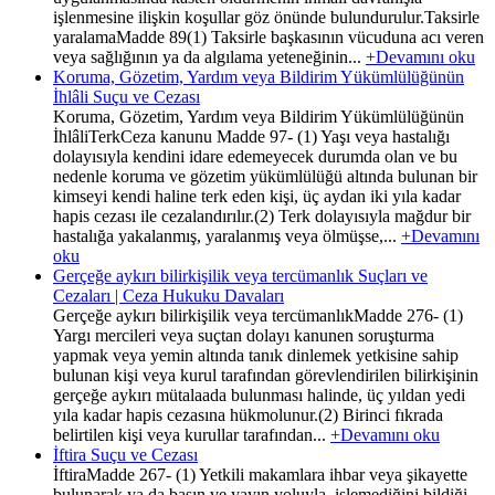
işlenmesine ilişkin koşullar göz önünde bulundurulur.Taksirle
yaralamaMadde 89(1) Taksirle başkasının vücuduna acı veren
veya sağlığının ya da algılama yeteneğinin...
+Devamını oku
Koruma, Gözetim, Yardım veya Bildirim Yükümlülüğünün
İhlâli Suçu ve Cezası
Koruma, Gözetim, Yardım veya Bildirim Yükümlülüğünün
İhlâliTerkCeza kanunu Madde 97- (1) Yaşı veya hastalığı
dolayısıyla kendini idare edemeyecek durumda olan ve bu
nedenle koruma ve gözetim yükümlülüğü altında bulunan bir
kimseyi kendi haline terk eden kişi, üç aydan iki yıla kadar
hapis cezası ile cezalandırılır.(2) Terk dolayısıyla mağdur bir
hastalığa yakalanmış, yaralanmış veya ölmüşse,...
+Devamını
oku
Gerçeğe aykırı bilirkişilik veya tercümanlık Suçları ve
Cezaları | Ceza Hukuku Davaları
Gerçeğe aykırı bilirkişilik veya tercümanlıkMadde 276- (1)
Yargı mercileri veya suçtan dolayı kanunen soruşturma
yapmak veya yemin altında tanık dinlemek yetkisine sahip
bulunan kişi veya kurul tarafından görevlendirilen bilirkişinin
gerçeğe aykırı mütalaada bulunması halinde, üç yıldan yedi
yıla kadar hapis cezasına hükmolunur.(2) Birinci fıkrada
belirtilen kişi veya kurullar tarafından...
+Devamını oku
İftira Suçu ve Cezası
İftiraMadde 267- (1) Yetkili makamlara ihbar veya şikayette
bulunarak ya da basın ve yayın yoluyla, işlemediğini bildiği