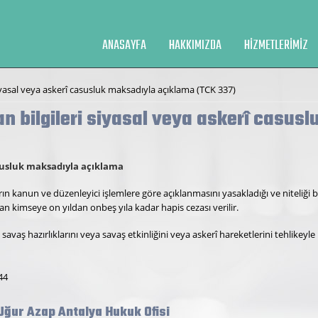
ANASAYFA
HAKKIMIZDA
HIZMETLERIMIZ
yasal veya askerî casusluk maksadıyla açıklama (TCK 337)
 bilgileri siyasal veya askerî casus
asusluk maksadıyla açıklama
ın kanun ve düzenleyici işlemlere göre açıklanmasını yasakladığı ve niteliği b
an kimseye on yıldan onbeş yıla kadar hapis cezası verilir.
savaş hazırlıklarını veya savaş etkinliğini veya askerî hareketlerini tehlikeyle k
44
Uğur Azap Antalya Hukuk Ofisi