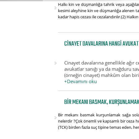
Halkı kin ve düşmanlığa tahrik veya aşağılam
kesimi aleyhine kin ve düşmanlığa alenen tah
kadar hapis cezası ile cezalandırılır.(2) Halkın
CINAYET DAVALARINA HANGI AVUKA
Cinayet davalarına genellikle ağır
avukatlar sanığı ya da mağduru savu
(örneğin cinayet) mahkûm olan biri,
+Devamını oku
BIR MEKANI BASMAK, KURŞUNLAMAK,
Bir mekanı basmak kurşunlamak sağa sola a
nelerdir ?Çok önemli ve kapsamlı bir ceza 
(TCK) birden fazla suç tipine temas eden, he