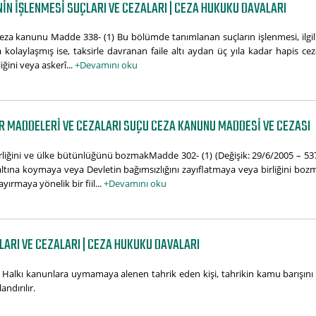
IN IŞLENMESI SUÇLARI VE CEZALARI | CEZA HUKUKU DAVALARI
iCeza kanunu Madde 338- (1) Bu bölümde tanımlanan suçların işlenmesi, ilgil
laşmış ise, taksirle davranan faile altı aydan üç yıla kadar hapis cezası v
iğini veya askerî...
+Devamını oku
AR MADDELERI VE CEZALARI SUÇU CEZA KANUNU MADDESI VE CEZASI
birliğini ve ülke bütünlüğünü bozmakMadde 302- (1) (Değişik: 29/6/2005 – 5
 altına koymaya veya Devletin bağımsızlığını zayıflatmaya veya birliğini bo
ırmaya yönelik bir fiil...
+Devamını oku
RI VE CEZALARI | CEZA HUKUKU DAVALARI
lkı kanunlara uymamaya alenen tahrik eden kişi, tahrikin kamu barışını bo
andırılır.