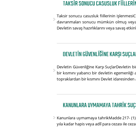
TAKSIR SONUCU CASUSLUK FIILLERIN
Taksir sonucu casusluk fiillerinin işlenmes
davranmaları sonucu mümkün olmuş veya kolay
Devletin savaş hazırlıklarını veya savaş etkinl
DEVLETIN GÜVENLIĞINE KARŞI SUÇL
Devletin Güvenliğine Karşı SuçlarDevletin 
bir kısmını yabancı bir devletin egemenliği
topraklardan bir kısmını Devlet idaresinden ay
KANUNLARA UYMAMAYA TAHRIK SUÇLA
Kanunlara uymamaya tahrikMadde 217- (1) Ha
yıla kadar hapis veya adlî para cezası ile cezal