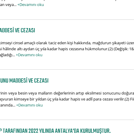
gan veya...
+Devamını oku
ADDESI VE CEZASI
imseyi cinsel amaçlı olarak taciz eden kişi hakkında, mağdurun şikayeti üzer
mesi hâlinde altı aydan üç yıla kadar hapis cezasına hükmolunur.(2) (Değişik
ağladığı...
+Devamını oku
NUNU MADDESI VE CEZASI
lerinin veya besin veya malların değerlerinin artıp eksilmesi sonucunu doğur
şvuran kimseye bir yıldan üç yıla kadar hapis ve adlî para cezası verilir.(2) F
ranında...
+Devamını oku
 TARAFINDAN 2022 YILINDA ANTALYA'DA KURULMUŞTUR.