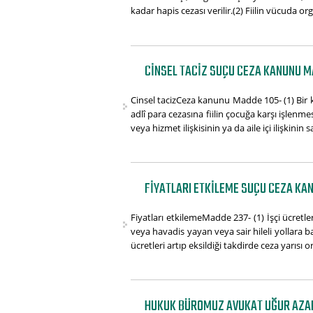
kadar hapis cezası verilir.(2) Fiilin vücuda or
CINSEL TACIZ SUÇU CEZA KANUNU M
Cinsel tacizCeza kanunu Madde 105- (1) Bir k
adlî para cezasına fiilin çocuğa karşı işlen
veya hizmet ilişkisinin ya da aile içi ilişkinin s
FIYATLARI ETKILEME SUÇU CEZA KA
Fiyatları etkilemeMadde 237- (1) İşçi ücret
veya havadis yayan veya sair hileli yollara ba
ücretleri artıp eksildiği takdirde ceza yarısı o
HUKUK BÜROMUZ AVUKAT UĞUR AZAP