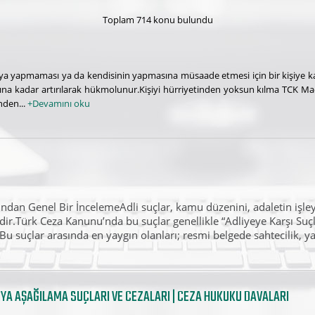
Toplam 714 konu bulundu
ya yapmaması ya da kendisinin yapmasına müsaade etmesi için bir kişiye kar
ına kadar artırılarak hükmolunur.Kişiyi hürriyetinden yoksun kılma TCK Mad
nden...
+Devamını oku
ndan Genel Bir İncelemeAdli suçlar, kamu düzenini, adaletin işleyi
ridir.Türk Ceza Kanunu’nda bu suçlar genellikle “Adliyeye Karşı Suçla
 suçlar arasında en yaygın olanları; resmi belgede sahtecilik, yala
EYA AŞAĞILAMA SUÇLARI VE CEZALARI | CEZA HUKUKU DAVALARI