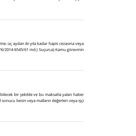
ine, üç aydan iki yıla kadar hapis cezasına veya
: 18/6/2014-6545/61 md.) Suçun;a) Kamu görevinin
abilecek bir şekilde ve bu maksatla yalan haber
iil sonucu besin veya malların değerleri veya işçi