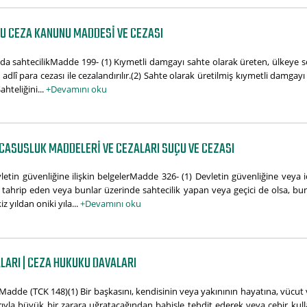
U CEZA KANUNU MADDESI VE CEZASI
a sahtecilikMadde 199- (1) Kıymetli damgayı sahte olarak üreten, ülkeye 
 adlî para cezası ile cezalandırılır.(2) Sahte olarak üretilmiş kıymetli damgay
ahteliğini...
+Devamını oku
 CASUSLUK MADDELERI VE CEZALARI SUÇU VE CEZASI
letin güvenliğine ilişkin belgelerMadde 326- (1) Devletin güvenliğine veya iç
ahrip eden veya bunlar üzerinde sahtecilik yapan veya geçici de olsa, bun
z yıldan oniki yıla...
+Devamını oku
LARI | CEZA HUKUKU DAVALARI
Madde (TCK 148)(1) Bir başkasını, kendisinin veya yakınının hayatına, vücut 
arıyla büyük bir zarara uğratacağından bahisle tehdit ederek veya cebir kul