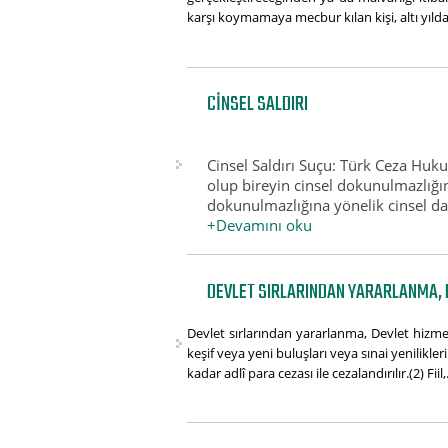
karşı koymamaya mecbur kılan kişi, altı yılda
CINSEL SALDIRI
Cinsel Saldırı Suçu: Türk Ceza Hu
olup bireyin cinsel dokunulmazlığı
dokunulmazlığına yönelik cinsel dav
+Devamını oku
DEVLET SIRLARINDAN YARARLANMA, 
Devlet sırlarından yararlanma, Devlet hizmet
keşif veya yeni buluşları veya sınai yenilikl
kadar adlî para cezası ile cezalandırılır.(2) Fiil,.