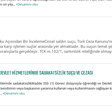
n on yıla...
+Devamını oku
kuku Açısından Bir İncelemeCinsel saldırı suçu, Türk Ceza Kanun
na karşı işlenen suçlar arasında yer almaktadır. Bu suçun temel ş
ranışlarla gerçekleşir. TCK m.102/1, sarkıntılık niteliğinde olma
DEVLET HIZMETLERINDE SADAKATSIZLIK SUÇU VE CEZASI
lerinde sadakatsizlikMadde 333- (1) Görevi dolayısıyla öğrendiği ve Devletin
eri kendisinin veya başkasının yararına kullanan veya kullanılmasını sağlayan k
..
+Devamını oku