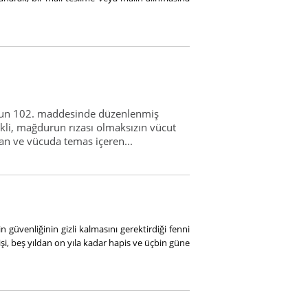
u’nun 102. maddesinde düzenlenmiş
ekli, mağdurun rızası olmaksızın vücut
yan ve vücuda temas içeren...
 güvenliğinin gizli kalmasını gerektirdiği fenni
işi, beş yıldan on yıla kadar hapis ve üçbin güne