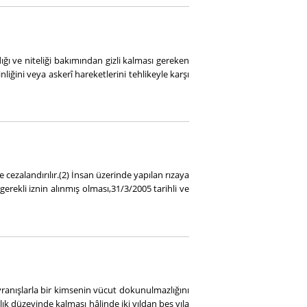
ğı ve niteliği bakımından gizli kalması gereken
inliğini veya askerî hareketlerini tehlikeyle karşı
 cezalandırılır.(2) İnsan üzerinde yapılan rızaya
erekli iznin alınmış olması,31/3/2005 tarihli ve
ranışlarla bir kimsenin vücut dokunulmazlığını
ılık düzeyinde kalması hâlinde iki yıldan beş yıla