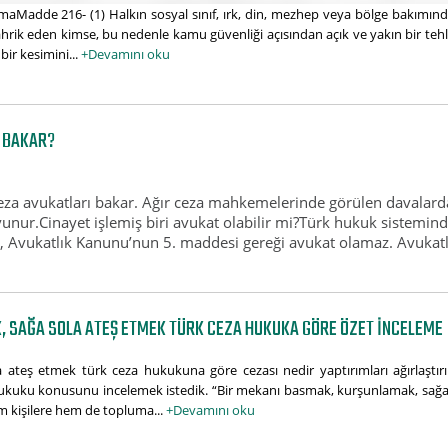
aMadde 216- (1) Halkın sosyal sınıf, ırk, din, mezhep veya bölge bakımından 
rik eden kimse, bu nedenle kamu güvenliği açısından açık ve yakın bir tehlik
 bir kesimini...
+Devamını oku
T BAKAR?
 ceza avukatları bakar. Ağır ceza mahkemelerinde görülen davalar
nur.Cinayet işlemiş biri avukat olabilir mi?Türk hukuk sistemind
 Avukatlık Kanunu’nun 5. maddesi gereği avukat olamaz. Avukatlık 
 SAĞA SOLA ATEŞ ETMEK TÜRK CEZA HUKUKA GÖRE ÖZET INCELEME
teş etmek türk ceza hukukuna göre cezası nedir yaptırımları ağırlaştırıl
hukuku konusunu incelemek istedik. “Bir mekanı basmak, kurşunlamak, sağa 
m kişilere hem de topluma...
+Devamını oku