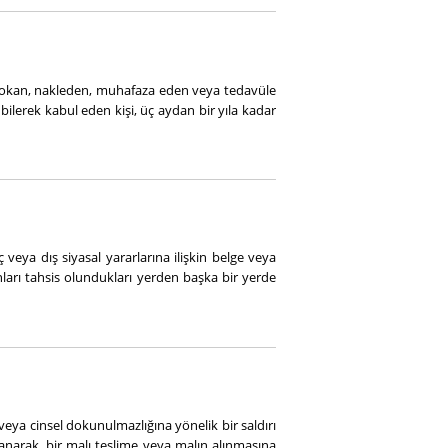
sokan, nakleden, muhafaza eden veya tedavüle
ı bilerek kabul eden kişi, üç aydan bir yıla kadar
 veya dış siyasal yararlarına ilişkin belge veya
ları tahsis olundukları yerden başka bir yerde
veya cinsel dokunulmazlığına yönelik bir saldırı
lanarak, bir malı teslime veya malın alınmasına