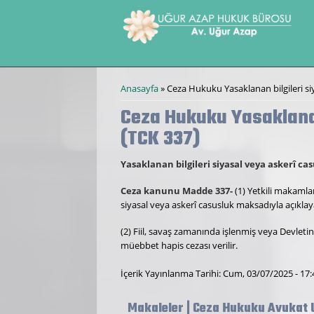
Ana içeriğe atla
Buradasınız
Anasayfa
» Ceza Hukuku Yasaklanan bilgileri si
Ceza Hukuku Yasaklanan
(TCK 337)
Yasaklanan bilgileri siyasal veya askerî c
Ceza kanunu Madde 337-
(1) Yetkili makamlar
siyasal veya askerî casusluk maksadıyla açıklay
(2) Fiil, savaş zamanında işlenmiş veya Devletin 
müebbet hapis cezası verilir.
İçerik Yayınlanma Tarihi: Cum, 03/07/2025 - 17:
Makaleler | Ceza Hukuku Avukat 