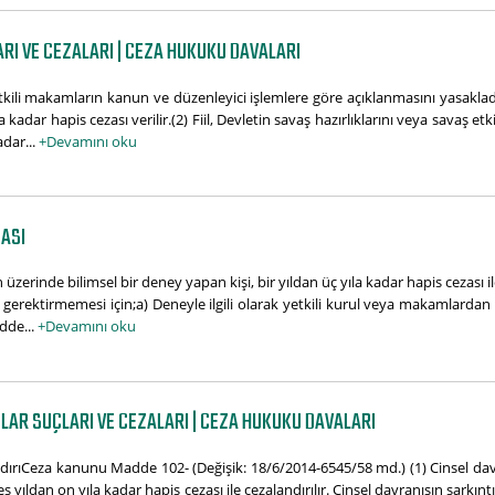
RI VE CEZALARI | CEZA HUKUKU DAVALARI
tkili makamların kanun ve düzenleyici işlemlere göre açıklanmasını yasakladı
 kadar hapis cezası verilir.(2) Fiil, Devletin savaş hazırlıklarını veya savaş etk
adar...
+Devamını oku
ZASI
rinde bilimsel bir deney yapan kişi, bir yıldan üç yıla kadar hapis cezası ile
erektirmemesi için;a) Deneyle ilgili olarak yetkili kurul veya makamlardan g
dde...
+Devamını oku
LAR SUÇLARI VE CEZALARI | CEZA HUKUKU DAVALARI
ldırıCeza kanunu Madde 102- (Değişik: 18/6/2014-6545/58 md.) (1) Cinsel dav
ş yıldan on yıla kadar hapis cezası ile cezalandırılır. Cinsel davranışın sarkınt