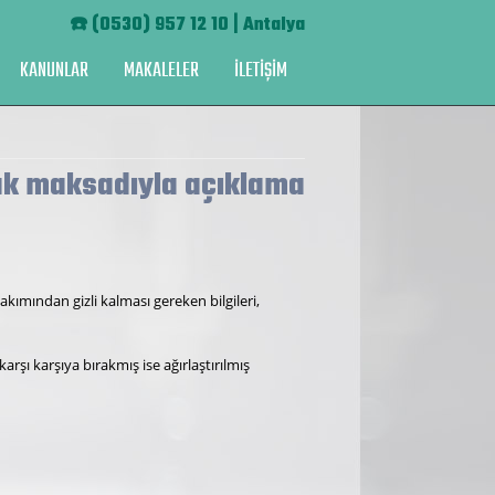
☎️
(0530) 957 12 10 | Antalya
KANUNLAR
MAKALELER
İLETİŞİM
luk maksadıyla açıklama
akımından gizli kalması gereken bilgileri,
arşı karşıya bırakmış ise ağırlaştırılmış