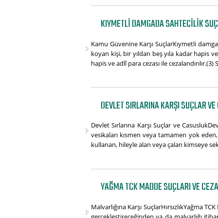
KIYMETLI DAMGADA SAHTECILIK SUÇ
Kamu Güvenine Karşı SuçlarKıymetli damgad
koyan kişi, bir yıldan beş yıla kadar hapis ve
hapis ve adlî para cezası ile cezalandırılır.(3) S
DEVLET SIRLARINA KARŞI SUÇLAR VE
Devlet Sırlarına Karşı Suçlar ve CasuslukDev
vesikaları kısmen veya tamamen yok eden, t
kullanan, hileyle alan veya çalan kimseye seki
YAĞMA TCK MADDE SUÇLARI VE CEZA
Malvarlığına Karşı SuçlarHırsızlıkYağma TCK 
gerçekleştireceğinden ya da malvarlığı itib