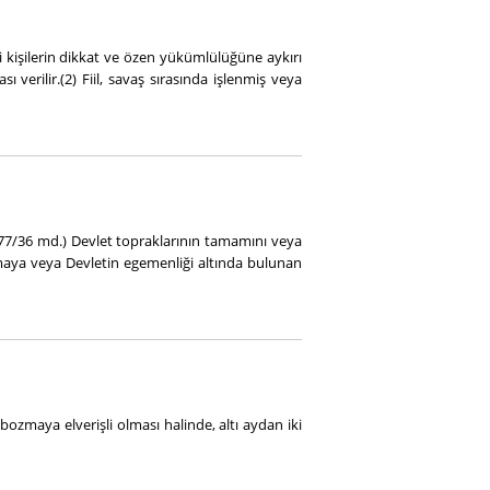
i kişilerin dikkat ve özen yükümlülüğüne aykırı
erilir.(2) Fiil, savaş sırasında işlenmiş veya
377/36 md.) Devlet topraklarının tamamını veya
zmaya veya Devletin egemenliği altında bulunan
zmaya elverişli olması halinde, altı aydan iki