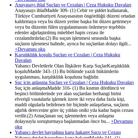
Anayasayı ihlal Suçları ve Cezaları | Ceza Hukuku Davaları
Anayasayı ihlalMadde 309- (1) Cebir ve şiddet kullanarak,
Türkiye Cumhuriyeti Anayasasının öngördüğü düzeni ortadan
kaldırmaya veya bu düzen yerine başka bir düzen getirmeye
veya bu düzenin fiilen uygulanmasını önlemeye teşebbüs
edenler ağırlaştırılmış müebbet hapis cezası ile
cezalandırılırlar.(2) Bu suçun işlenmesi sırasında başka
suçların işlenmesi halinde, ayrıca bu suçlardan dolayı ilgili...
+Devamını oku
Karşılıklılık koşulu Suçları ve Cezaları | Ceza Hukuku
Davaları
Yabancı Devletlerle Olan İlişkilere Karşı SuçlarKarşılıklılık
koşuluMadde 343- (1) Bu bölümde yazılı hükümlerin
uygulanması, karşılıklılık koşuluna bağlıdır.
Suç için anlaşma Suçları ve Cezaları | Ceza Hukuku Davaları
Suç için anlaşmaMadde 316- (1) Bu kısmın dördüncü ve
beşinci bölümlerinde yer alan suçlardan herhangi birini
elverişli vasıtalarla işlemek üzere iki veya daha fazla kişi,
maddi olgularla belirlenen bir biçimde anlaşırlarsa, suçların
ağırlık derecesine göre üç yıldan oniki yıla kadar hapis cezası
verilir.(2) Amaçlanan suç işlenmeden veya anlaşma
dolayısıyla soruşturmaya başlanmadan önce bu...
+Devamını
oku
Yabancı devlet bayrağına karşı hakaret Suçu ve Cezası
Yabancı devlet bayrağına karşı hakaretMadde 341- (1)