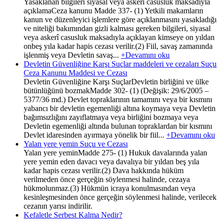
Yasaklanan bilgileri siyasal veya askerî casusluk maksadıyla
açıklamaCeza kanunu Madde 337- (1) Yetkili makamların
kanun ve düzenleyici işlemlere göre açıklanmasını yasakladığı
ve niteliği bakımından gizli kalması gereken bilgileri, siyasal
veya askerî casusluk maksadıyla açıklayan kimseye on yıldan
onbeş yıla kadar hapis cezası verilir.(2) Fiil, savaş zamanında
işlenmiş veya Devletin savaş...
+Devamını oku
Devletin Güvenliğine Karşı Suçlar maddeleri ve cezaları Suçu
Ceza Kanunu Maddesi ve Cezası
Devletin Güvenliğine Karşı SuçlarDevletin birliğini ve ülke
bütünlüğünü bozmakMadde 302- (1) (Değişik: 29/6/2005 –
5377/36 md.) Devlet topraklarının tamamını veya bir kısmını
yabancı bir devletin egemenliği altına koymaya veya Devletin
bağımsızlığını zayıflatmaya veya birliğini bozmaya veya
Devletin egemenliği altında bulunan topraklardan bir kısmını
Devlet idaresinden ayırmaya yönelik bir fiil...
+Devamını oku
Yalan yere yemin Suçu ve Cezası
Yalan yere yeminMadde 275- (1) Hukuk davalarında yalan
yere yemin eden davacı veya davalıya bir yıldan beş yıla
kadar hapis cezası verilir.(2) Dava hakkında hüküm
verilmeden önce gerçeğin söylenmesi halinde, cezaya
hükmolunmaz.(3) Hükmün icraya konulmasından veya
kesinleşmesinden önce gerçeğin söylenmesi halinde, verilecek
cezanın yarısı indirilir.
Kefaletle Serbest Kalma Nedir?