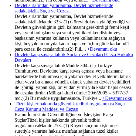
Devlet sırlarından yararlanma, Devlet hizmetlerinde
sadakatsizlik Suçu ve Cezası
Devlet sırlarından yararlanma, Devlet hizmetlerinde
sadakatsizlikMadde 333- (1) Görevi dolayısıyla öğrendiği ve
Devletin güvenliğinin gizli kalmasını gerektirdiği fenni keşif
veya yeni buluşları veya sınai yenilikleri kendisinin veya
başkasının yararına kullanan veya kullanılmasını sağlayan
kişi, beş yıldan on yıla kadar hapis ve üçbin güne kadar adlî
para cezası ile cezalandırılır.(2) Fiil,...
+Devamını oku
Devlete karşı savaşa tahrik Suçları ve Cezaları | Ceza Hukuku
Davaları
Devlete karşı savaşa tahrikMadde 304- (1) Türkiye
Cumhuriyeti Devletine karşı savaş açması veya hasmane
hareketlerde bulunması için yabancı devlet yetkililerini tahrik
eden veya bu amaca yönelik olarak yabancı devlet yetkilileri
ile işbirliği yapan kişi, on yıldan yirmi yıla kadar hapis cezası
ile cezalandırılır. (Mülga ikinci cümle: 29/6/2005 – 5377/37
md.)(2) Bu madde uygulamasında, Türkiye...
+Devamını oku
Tüzel kişiler hakkında güvenlik tedbiri uygulanması Suçu
Ceza Kanunu Maddesi ve Cezası
Kamu İdaresinin Güvenilirliğine ve İşleyişine Karşı
SuçlarTüzel kişiler hakkında güvenlik tedbiri
uygulanmasıMadde 253- (1) Rüşvet suçunun işlenmesi
suretiyle yararına haksız menfaat sağlanan tüzel kişiler