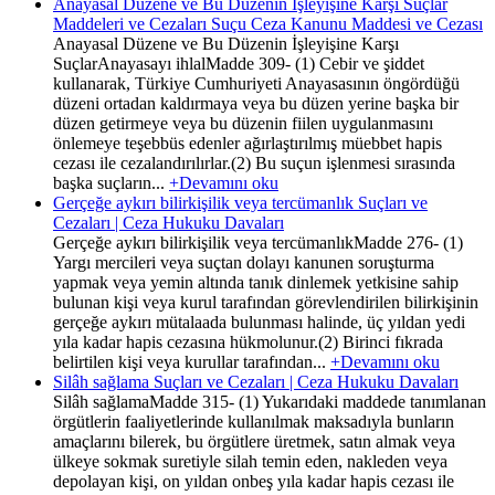
Anayasal Düzene ve Bu Düzenin İşleyişine Karşı Suçlar
Maddeleri ve Cezaları Suçu Ceza Kanunu Maddesi ve Cezası
Anayasal Düzene ve Bu Düzenin İşleyişine Karşı
SuçlarAnayasayı ihlalMadde 309- (1) Cebir ve şiddet
kullanarak, Türkiye Cumhuriyeti Anayasasının öngördüğü
düzeni ortadan kaldırmaya veya bu düzen yerine başka bir
düzen getirmeye veya bu düzenin fiilen uygulanmasını
önlemeye teşebbüs edenler ağırlaştırılmış müebbet hapis
cezası ile cezalandırılırlar.(2) Bu suçun işlenmesi sırasında
başka suçların...
+Devamını oku
Gerçeğe aykırı bilirkişilik veya tercümanlık Suçları ve
Cezaları | Ceza Hukuku Davaları
Gerçeğe aykırı bilirkişilik veya tercümanlıkMadde 276- (1)
Yargı mercileri veya suçtan dolayı kanunen soruşturma
yapmak veya yemin altında tanık dinlemek yetkisine sahip
bulunan kişi veya kurul tarafından görevlendirilen bilirkişinin
gerçeğe aykırı mütalaada bulunması halinde, üç yıldan yedi
yıla kadar hapis cezasına hükmolunur.(2) Birinci fıkrada
belirtilen kişi veya kurullar tarafından...
+Devamını oku
Silâh sağlama Suçları ve Cezaları | Ceza Hukuku Davaları
Silâh sağlamaMadde 315- (1) Yukarıdaki maddede tanımlanan
örgütlerin faaliyetlerinde kullanılmak maksadıyla bunların
amaçlarını bilerek, bu örgütlere üretmek, satın almak veya
ülkeye sokmak suretiyle silah temin eden, nakleden veya
depolayan kişi, on yıldan onbeş yıla kadar hapis cezası ile