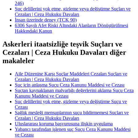
246)
Suç delillerini yok etme, gizleme veya değiştirme Suçları ve
Cezaları | Ceza Hukuku Davaları
İnsan üzerinde deney (TCK 90)
6306 Sayılı Afet Riski Altındaki Alanların Dönüştürülmesi
Hakkındaki Kanun
Askerleri itaatsizliğe teşvik Suçları ve
Cezaları | Ceza Hukuku Davaları diğer
makaleler
Aile Düzenine Karşı Suçlar Maddeleri Cezaları Suçları ve
Cezaları | Ceza Hukuku Davaları
Suç için anlaşma Suçu Ceza Kanunu Maddesi ve Cezası
Suçtan kaynaklanan malvarlığı değerlerini aklama Suçu Ceza
Kanunu Maddesi ve Cezası
Suç delillerini yok etme, gizleme veya değiştirme Suçu ve
Cezası
Sağlık mesleği mensuplarının suçu bildirmemesi Suçları ve
Cezaları | Ceza Hukuku Davaları
Uluslararası koruma başvurusuna ilişkin uygulama
Yabancı tarafından işlenen suç Suçu Ceza Kanunu Maddesi
ve Cezası