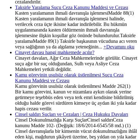
cezalandırılır.
Taksirle Yaralama Suçu Ceza Kanunu Maddesi ve Cezası
Kasten yaralamanın ihmali davranışla işlenmesiMadde 88(1)
Kasten yaralamanın ihmali davranışla işlenmesi halinde,
verilecek ceza üçte ikisine kadar indirilebilir. Bu hükmün
uygulanmasında kasten öldürmenin ihmali davranışla
işlenmesine ilişkin koşullar göz önünde bulundurulur.Taksirle
yaralamaMadde 89(1) Taksirle başkasının vücuduna acı veren
veya sağlığının ya da algılama yeteneğinin...
+Devamını oku
Cinayet davası hangi mahkemede açılır?
Cinayet davaları, Ağır Ceza Mahkemelerinde görülür. Cinayet
suçu ağır bir suç olduğundan, Sulh veya Asliye Ceza
Mahkemeleri yetkili değildir.
Kamu görevinin usulsüz olarak üstlenilmesi Suçu Ceza
Kanunu Maddesi ve Cezası
Kamu görevinin usulsüz olarak üstlenilmesi Madde 262(1)
Bir kamu görevini, kanun ve nizamlara aykırı olarak yerine
getirmeye teşebbüs eden veya terk emri kendisine bildirilmiş
olduğu halde görevi sürdüren kimseye üç aydan iki yıla kadar
hapis cezası verilir.
Cinsel saldırı Suçları ve Cezaları | Ceza Hukuku Davaları
Cinsel Dokunulmazlığa Karşı SuçlarCinsel saldırıCeza
kanunu Madde 102- (Değişik: 18/6/2014-6545/58 md.) (1)
Cinsel davranışlarla bir kimsenin vücut dokunulmazlığını ihlâl
eden kişi, mağdurun şikâyeti üzerine, beş yıldan on yıla kadar