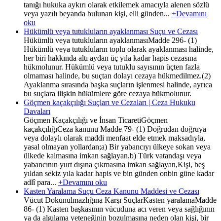
tanığı hukuka aykırı olarak etkilemek amacıyla alenen sözlü
veya yazılı beyanda bulunan kişi, elli günden...
+Devamını
oku
Hükümlü veya tutukluların ayaklanması Suçu ve Cezası
Hükümlü veya tutukluların ayaklanmasıMadde 296- (1)
Hükümlü veya tutukluların toplu olarak ayaklanması halinde,
her biri hakkında altı aydan üç yıla kadar hapis cezasına
hükmolunur. Hükümlü veya tutuklu sayısının üçten fazla
olmaması halinde, bu suçtan dolayı cezaya hükmedilmez.(2)
Ayaklanma sırasında başka suçların işlenmesi halinde, ayrıca
bu suçlara ilişkin hükümlere göre cezaya hükmolunur.
Göçmen kaçakçılığı Suçları ve Cezaları | Ceza Hukuku
Davaları
Göçmen Kaçakçılığı ve İnsan TicaretiGöçmen
kaçakçılığıCeza kanunu Madde 79- (1) Doğrudan doğruya
veya dolaylı olarak maddi menfaat elde etmek maksadıyla,
yasal olmayan yollardan;a) Bir yabancıyı ülkeye sokan veya
ülkede kalmasına imkan sağlayan,b) Türk vatandaşı veya
yabancının yurt dışına çıkmasına imkan sağlayan,Kişi, beş
yıldan sekiz yıla kadar hapis ve bin günden onbin güne kadar
adlî para...
+Devamını oku
Kasten Yaralama Suçu Ceza Kanunu Maddesi ve Cezası
Vücut Dokunulmazlığına Karşı SuçlarKasten yaralamaMadde
86- (1) Kasten başkasının vücuduna acı veren veya sağlığının
ya da algılama yeteneğinin bozulmasına neden olan kişi, bir