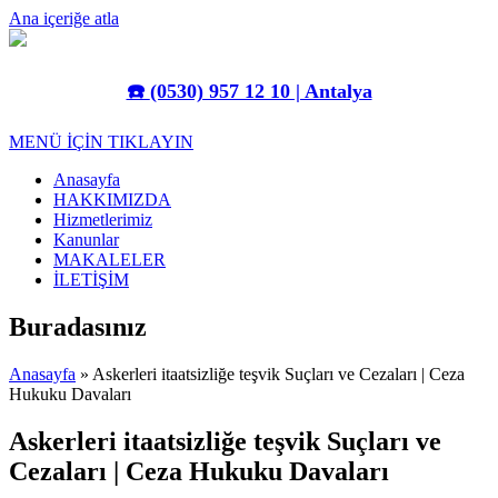
Ana içeriğe atla
☎️
(0530) 957 12 10 | Antalya
MENÜ İÇİN TIKLAYIN
Anasayfa
HAKKIMIZDA
Hizmetlerimiz
Kanunlar
MAKALELER
İLETİŞİM
Buradasınız
Anasayfa
» Askerleri itaatsizliğe teşvik Suçları ve Cezaları | Ceza
Hukuku Davaları
Askerleri itaatsizliğe teşvik Suçları ve
Cezaları | Ceza Hukuku Davaları