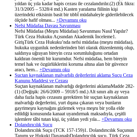
yıldan üç yıla kadar hapis cezası ile cezalandırılır.(2) (Ek fıkra:
31/3/2005 – 5328/4 md.) Kasten yaralama fiilinin kişi
üzerindeki etkisinin basit bir tıbbî müdahaleyle giderilebilecek
ölçüde hafif olması...
+Devamını oku
Nefsi Müdafaa Davası Savunması
Nefsi Müdafaa (Meşru Müdafaa) Savunması Nasıl Yapılır?
Türk Ceza Hukuku Açısından Akademik İnceleme1.
GirişTürk Ceza Hukuku’nda nefsi müdafaa (meşru müdafaa),
hukuka uygunluk nedenlerinden biri olarak düzenlenmiş olup,
saldırıya uğrayan bireyin ceza sorumluluğunu ortadan
kaldıran önemli bir kurumdur. Nefsi müdafaa, hem bireyin
temel hak ve özgürlüklerini koruma altına alan bir güvence
aracı, hem...
+Devamını oku
Suçtan kaynaklanan malvarlığı değerlerini aklama Suçu Ceza
Kanunu Maddesi ve Cezası
Suçtan kaynaklanan malvarlığı değerlerini aklamaMadde 282-
(1) (Değişik: 26/6/2009 – 5918/5 md.) Alt sınırı altı ay veya
daha fazla hapis cezasını gerektiren bir suçtan kaynaklanan
malvarlığı değerlerini, yurt dışına çıkaran veya bunların
gayrimeşru kaynağını gizlemek veya meşru bir yolla elde
edildiği konusunda kanaat uyandırmak maksadıyla, çeşitli
işlemlere tâbi tutan kişi, üç yıldan yedi yıla...
+Devamını oku
Dolandırıcılık Suçu
Dolandırıcılık Suçu (TCK 157-159)1. Dolandırıcılık Suçunun
Tanımı ve Hukuki DayanağıDolandırıcılık suçu, Türk Ceza