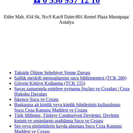
Etiler Mah. 834 Sk. No:9 Kat:8 Daire:801 Remel Plaza Muratpaşa/
Antalya
Antalya Barosu’na kayıtlı olarak mesleki faaliyetlerini sürdürmekte olup, 2022 yılında
Av. Uğur Azap Hukuk Bürosunu kurarak adalete hizmet etmeye devam etmektedir.
Halen, Antalya'da Avukatlık görevini ifa ederek Kamu Hukuku alanında tezli yüksek
lisans çalışmalarını da sürdürmektedir.
Taksirle Ölüme Sebebiyet Verme Davası
Sağlık mesleği mensuplarının suçu bildirmemesi (TCK 280)
Güveni Kötüye Kullanma (TCK 155)
Savaş zamanında emirlere uymama Suçları ve Cezaları | Ceza
Hukuku Davaları
İşkence Suçu ve Cezası
Başkasına ait kimlik veya kimlik bilgilerinin kullanılması
Suçu Ceza Kanunu Maddesi ve Cezası
Türk Milletini, Türkiye Cumhuriyeti Devletini, Devletin
kurum ve organlarını aşağılama Suçu ve Cezası
Ses veya görüntülerin kayda alınması Suçu Ceza Kanunu
Maddesi ve Cezası