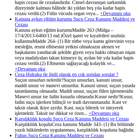
hapis cezası ile cezalandırılır. Cinsel davranışın sarkıntılık
düzeyinde kalması hâlinde iki yıldan beş yıla kadar hapis
cezası verilir.(2) Fiilin vücuda organ veya...
+Devamını oku
Kanuna aykırı eğitim kurumu Suçu Ceza Kanunu Maddesi ve
Cezası
Kanuna aykırı eğitim kurumuMadde 263 (Mülga –
17/4/2013-6460/13 md.)Özel işaret ve kıyafetleri usulsüz
kullanmaMadde 264- (1) Bir rütbe veya kamu görevinin veya
mesleğin, resmi elbisesini yetkisi olmaksızın alenen ve
başkalarını yanıltacak şekilde giyen veya hakkı olmayan nişan
veya madalyaları takan kimseye üç aydan bir yıla kadar hapis
cezası verilir.(2) Elbisenin sağlayacağı kolaylık ve...
+Devamını oku
Ceza Hukuku ile ilgili olarak en çok sorulan sorular ?
Suçun unsurları nelerdir?Suçun unsurları, kanuni unsur,
maddi unsur ve manevi unsurdur. Kanuni unsur, suçun yasada
tanımlanmış olmasıdır. Maddi unsur, suçun fiilen işlenmesidir.
Manevi unsur ise failin kusurlu olmasıdır.Kusur nedir?Kusur,
failin suçu işlerken bilinçli ve iradi davranmasıdır. Kast ve
taksir olarak ikiye ayrılır. Kast, suçu bilerek ve isteyerek
işlemektir. Taksir ise dikkat ve özen...
+Devamını oku
Karşılıklılık koşulu Suçu Ceza Kanunu Maddesi ve Cezası
Karşılıklılık koşuluCeza kanunu Madde 343- (1) Bu bölümde
yazılı hükümlerin uygulanması, karşılıklılık koşuluna bağlıdır.
Fuhuş Suçu Ceza Kanunu Maddesi ve Cezası