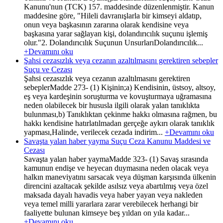
Kanunu'nun (TCK) 157. maddesinde düzenlenmiştir. Kanun
maddesine göre, "Hileli davranışlarla bir kimseyi aldatıp,
onun veya başkasının zararına olarak kendisine veya
başkasına yarar sağlayan kişi, dolandırıcılık suçunu işlemiş
olur."2. Dolandırıcılık Suçunun UnsurlarıDolandırıcılık...
+Devamını oku
Şahsi cezasızlık veya cezanın azaltılmasını gerektiren sebepler
Suçu ve Cezası
Şahsi cezasızlık veya cezanın azaltılmasını gerektiren
sebeplerMadde 273- (1) Kişinin;a) Kendisinin, üstsoy, altsoy,
eş veya kardeşinin soruşturma ve kovuşturmaya uğramasına
neden olabilecek bir hususla ilgili olarak yalan tanıklıkta
bulunması,b) Tanıklıktan çekinme hakkı olmasına rağmen, bu
hakkı kendisine hatırlatılmadan gerçeğe aykırı olarak tanıklık
yapması,Halinde, verilecek cezada indirim...
+Devamını oku
Savaşta yalan haber yayma Suçu Ceza Kanunu Maddesi ve
Cezası
Savaşta yalan haber yaymaMadde 323- (1) Savaş sırasında
kamunun endişe ve heyecan duymasına neden olacak veya
halkın maneviyatını sarsacak veya düşman karşısında ülkenin
direncini azaltacak şekilde asılsız veya abartılmış veya özel
maksada dayalı havadis veya haber yayan veya nakleden
veya temel milli yararlara zarar verebilecek herhangi bir
faaliyette bulunan kimseye beş yıldan on yıla kadar...
+Devamını oku