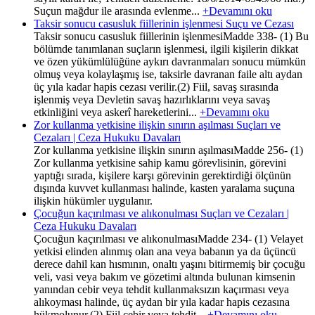
Suçun mağdur ile arasında evlenme...
+Devamını oku
Taksir sonucu casusluk fiillerinin işlenmesi Suçu ve Cezası
Taksir sonucu casusluk fiillerinin işlenmesiMadde 338- (1) Bu
bölümde tanımlanan suçların işlenmesi, ilgili kişilerin dikkat
ve özen yükümlülüğüne aykırı davranmaları sonucu mümkün
olmuş veya kolaylaşmış ise, taksirle davranan faile altı aydan
üç yıla kadar hapis cezası verilir.(2) Fiil, savaş sırasında
işlenmiş veya Devletin savaş hazırlıklarını veya savaş
etkinliğini veya askerî hareketlerini...
+Devamını oku
Zor kullanma yetkisine ilişkin sınırın aşılması Suçları ve
Cezaları | Ceza Hukuku Davaları
Zor kullanma yetkisine ilişkin sınırın aşılmasıMadde 256- (1)
Zor kullanma yetkisine sahip kamu görevlisinin, görevini
yaptığı sırada, kişilere karşı görevinin gerektirdiği ölçünün
dışında kuvvet kullanması halinde, kasten yaralama suçuna
ilişkin hükümler uygulanır.
Çocuğun kaçırılması ve alıkonulması Suçları ve Cezaları |
Ceza Hukuku Davaları
Çocuğun kaçırılması ve alıkonulmasıMadde 234- (1) Velayet
yetkisi elinden alınmış olan ana veya babanın ya da üçüncü
derece dahil kan hısmının, onaltı yaşını bitirmemiş bir çocuğu
veli, vasi veya bakım ve gözetimi altında bulunan kimsenin
yanından cebir veya tehdit kullanmaksızın kaçırması veya
alıkoyması halinde, üç aydan bir yıla kadar hapis cezasına
hükmolunur.(2) Fiil cebir veya tehdit...
+Devamını oku