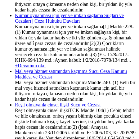
ihtiyacın ortaya çıkmasına neden olan kişi, bir yıldan üç yıla
kadar hapis cezası ile cezalandırılır.
Kumar oynanması için yer ve imkan sağlama Suçları ve
Cezaları | Ceza Hukuku Davaları
Kumar oynanması için yer ve imkan sağlama[1] Madde 228-
(1) Kumar oynanması için yer ve imkan sağlayan kişi, bir
yıldan üç yıla kadar hapis ve iki yüz günden aşağı olmamak
üzere adlî para cezası ile cezalandırılır.[2](2) Çocukların
kumar oynaması için yer ve imkan sağlanması halinde,
verilecek ceza bir katı oranında artırılır.(3) (Ek: 15/8/2017-
KHK-694/139 md.; Aynen kabul: 1/2/2018-7078/134 md...
+Devamını oku
Mal veya hizmet satımından kaçınma Suçu Ceza Kanunu
Maddesi ve Cezası
Mal veya hizmet satımından kaçınmaMadde 240- (1) Belli bir
mal veya hizmeti satmaktan kaçınarak kamu için acil bir
ihtiyacın ortaya çıkmasına neden olan kişi, bir yıldan üç yıla
kadar hapis cezası ile cezalandırılır.
Reşit olmayanla cinsel ilişki Suçu ve Cezası
Reşit olmayanla cinsel ilişkiTCK Madde 104(1) Cebir, tehdit
ve hile olmaksızın, onbeş yaşını bitirmiş olan çocukla cinsel
ilişkide bulunan kişi, şikayet üzerine, iki yıldan beş yıla kadar
hapis cezası ile cezalandırılır.(2) (İptal: Anayasa
Mahkemesinin 23/11/2005 tarihli ve E: 2005/103, K: 2005/89
sayılı kararı ile; Yeniden düzenleme: 18/6/2014-6545/60 md.)