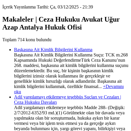
İçerik Yayınlanma Tarihi: Ça, 03/12/2025 - 21:39
Makaleler | Ceza Hukuku Avukat Uğur
Azap Antalya Hukuk Ofisi
Toplam 714 konu bulundu
Başkasına Ait Kimlik Bilgilerini Kullanma
Başkasına Ait Kimlik Bilgilerini Kullanma Suçu: TCK m.268
Kapsamında Hukuki DeğerlendirmeTürk Ceza Kanunu’nun
268. maddesi, başkasına ait kimlik bilgilerini kullanma suçunu
düzenlemektedir. Bu suç, bir kişinin başkasının kimlik
bilgilerini izinsiz olarak kullanması ile gerçekleşir ve
genellikle kimlik hırsızlığı olarak adlandırılır. Başkasına ait
kimlik bilgilerini kullanmak, özellikle finansal...
+Devamını
oku
Adil yargılamayı etkilemeye teşebbüs Suçları ve Cezaları |
Ceza Hukuku Davaları
Adil yargılamayı etkilemeye teşebbüs Madde 288- (Değişik:
2/7/2012-6352/93 md.)(1) Görülmekte olan bir davada veya
yapılmakta olan bir soruşturmada, hukuka aykırı bir karar
vermesi veya bir işlem tesis etmesi ya da gerçeğe aykırı
beyanda bulunması için, yargı görevi yapanı, bilirkişiyi veya