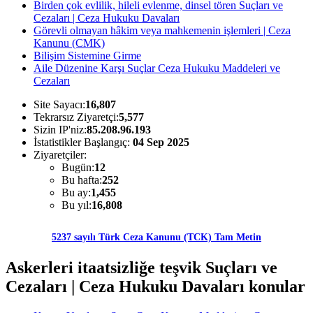
Birden çok evlilik, hileli evlenme, dinsel tören Suçları ve
Cezaları | Ceza Hukuku Davaları
Görevli olmayan hâkim veya mahkemenin işlemleri | Ceza
Kanunu (CMK)
Bilişim Sistemine Girme
Aile Düzenine Karşı Suçlar Ceza Hukuku Maddeleri ve
Cezaları
Site Sayacı:
16,807
Tekrarsız Ziyaretçi:
5,577
Sizin IP'niz:
85.208.96.193
İstatistikler Başlangıç:
04 Sep 2025
Ziyaretçiler:
Bugün:
12
Bu hafta:
252
Bu ay:
1,455
Bu yıl:
16,808
5237 sayılı Türk Ceza Kanunu (TCK) Tam Metin
Askerleri itaatsizliğe teşvik Suçları ve
Cezaları | Ceza Hukuku Davaları konular