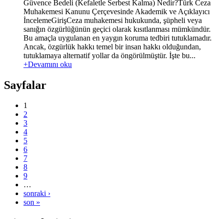
Güvence Bedeli (Kefaletle Serbest Kalma) Nedir?Türk Ceza
Muhakemesi Kanunu Çerçevesinde Akademik ve Açıklayıcı
İncelemeGirişCeza muhakemesi hukukunda, şüpheli veya
sanığın özgürlüğünün geçici olarak kısıtlanması mümkündür.
Bu amaçla uygulanan en yaygın koruma tedbiri tutuklamadır.
Ancak, özgürlük hakkı temel bir insan hakkı olduğundan,
tutuklamaya alternatif yollar da öngörülmüştür. İşte bu...
+Devamını oku
Sayfalar
1
2
3
4
5
6
7
8
9
…
sonraki ›
son »