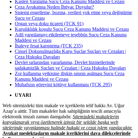
Kasten Yaralama Suçu Ceza Kanunu Maddesi ve Cezası
Ceza Avukatına Neden İhtiyaç Duyulur?
Sistemi engelleme, bozma, verileri yok etme veya değiştirme
Suçu ve Cezası
Organ veya doku ticareti (TCK 91)
Karşılıklılık koşulu Suçu Ceza Kanunu Maddesi ve Cezası
Adil yargılamayı etkilemeye teşebbüs Suçu Ceza Kanunu
Maddesi ve Cezası
İhaleye fesat karıştırma (TCK 235)
Cinsel Dokunulmazlığa Karşı Suçlar Suçları ve Cezaları |
Ceza Hukuku Davaları
Devlet sırlarından yararlanma, Devlet hizmetlerinde
sadakatsizlik Suçları ve Cezaları | Ceza Hukuku Davaları
Zor kullanma yetkisine ilişkin sınırın aşılması Suçu Ceza
Kanunu Maddesi ve Cezası
Muhafızın görevini kötüye kullanması (TCK 295)
UYARI
Web sitemizdeki tüm makale ve içeriklerin telif hakkı Av. Uğur
Azap’a aittir. Tüm makaleler hak sahipliğinin tescili amacıyla
elektronik imzalı zaman damgalıdır.
Sitemizdeki makalelerin
kopyalanarak veya özetlenerek izinsiz bir şekilde başka web
sitelerinde yayınlanması halinde hukuki ve cezai işlem yapılacaktır.
Avukat meslektaşların makale içeriklerini dava dilekçelerinde