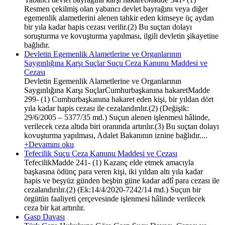
Resmen çekilmiş olan yabancı devlet bayrağını veya diğer
egemenlik alametlerini alenen tahkir eden kimseye üç aydan
bir yıla kadar hapis cezası verilir.(2) Bu suçtan dolayı
soruşturma ve kovuşturma yapılması, ilgili devletin şikayetine
bağlıdır.
Devletin Egemenlik Alametlerine ve Organlarının
Saygınlığına Karşı Suçlar Suçu Ceza Kanunu Maddesi ve
Cezası
Devletin Egemenlik Alametlerine ve Organlarının
Saygınlığına Karşı SuçlarCumhurbaşkanına hakaretMadde
299- (1) Cumhurbaşkanına hakaret eden kişi, bir yıldan dört
yıla kadar hapis cezası ile cezalandırılır.(2) (Değişik:
29/6/2005 – 5377/35 md.) Suçun alenen işlenmesi hâlinde,
verilecek ceza altıda biri oranında artırılır.(3) Bu suçtan dolayı
kovuşturma yapılması, Adalet Bakanının iznine bağlıdır....
+Devamını oku
Tefecilik Suçu Ceza Kanunu Maddesi ve Cezası
TefecilikMadde 241- (1) Kazanç elde etmek amacıyla
başkasına ödünç para veren kişi, iki yıldan altı yıla kadar
hapis ve beşyüz günden beşbin güne kadar adlî para cezası ile
cezalandırılır.(2) (Ek:14/4/2020-7242/14 md.) Suçun bir
örgütün faaliyeti çerçevesinde işlenmesi hâlinde verilecek
ceza bir kat artırılır.
Gasp Davası