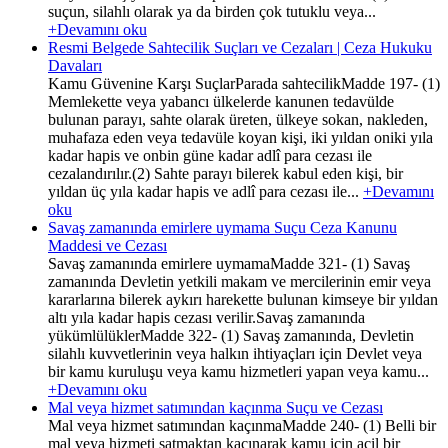
suçun, silahlı olarak ya da birden çok tutuklu veya...
+Devamını oku
Resmi Belgede Sahtecilik Suçları ve Cezaları | Ceza Hukuku
Davaları
Kamu Güvenine Karşı SuçlarParada sahtecilikMadde 197- (1)
Memlekette veya yabancı ülkelerde kanunen tedavülde
bulunan parayı, sahte olarak üreten, ülkeye sokan, nakleden,
muhafaza eden veya tedavüle koyan kişi, iki yıldan oniki yıla
kadar hapis ve onbin güne kadar adlî para cezası ile
cezalandırılır.(2) Sahte parayı bilerek kabul eden kişi, bir
yıldan üç yıla kadar hapis ve adlî para cezası ile...
+Devamını
oku
Savaş zamanında emirlere uymama Suçu Ceza Kanunu
Maddesi ve Cezası
Savaş zamanında emirlere uymamaMadde 321- (1) Savaş
zamanında Devletin yetkili makam ve mercilerinin emir veya
kararlarına bilerek aykırı harekette bulunan kimseye bir yıldan
altı yıla kadar hapis cezası verilir.Savaş zamanında
yükümlülüklerMadde 322- (1) Savaş zamanında, Devletin
silahlı kuvvetlerinin veya halkın ihtiyaçları için Devlet veya
bir kamu kuruluşu veya kamu hizmetleri yapan veya kamu...
+Devamını oku
Mal veya hizmet satımından kaçınma Suçu ve Cezası
Mal veya hizmet satımından kaçınmaMadde 240- (1) Belli bir
mal veya hizmeti satmaktan kaçınarak kamu için acil bir