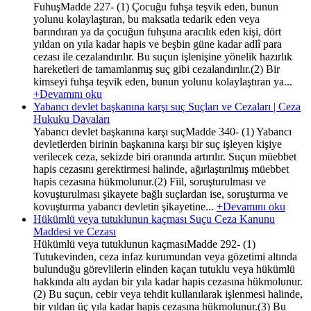
FuhuşMadde 227- (1) Çocuğu fuhşa teşvik eden, bunun
yolunu kolaylaştıran, bu maksatla tedarik eden veya
barındıran ya da çocuğun fuhşuna aracılık eden kişi, dört
yıldan on yıla kadar hapis ve beşbin güne kadar adlî para
cezası ile cezalandırılır. Bu suçun işlenişine yönelik hazırlık
hareketleri de tamamlanmış suç gibi cezalandırılır.(2) Bir
kimseyi fuhşa teşvik eden, bunun yolunu kolaylaştıran ya...
+Devamını oku
Yabancı devlet başkanına karşı suç Suçları ve Cezaları | Ceza
Hukuku Davaları
Yabancı devlet başkanına karşı suçMadde 340- (1) Yabancı
devletlerden birinin başkanına karşı bir suç işleyen kişiye
verilecek ceza, sekizde biri oranında artırılır. Suçun müebbet
hapis cezasını gerektirmesi halinde, ağırlaştırılmış müebbet
hapis cezasına hükmolunur.(2) Fiil, soruşturulması ve
kovuşturulması şikayete bağlı suçlardan ise, soruşturma ve
kovuşturma yabancı devletin şikayetine...
+Devamını oku
Hükümlü veya tutuklunun kaçması Suçu Ceza Kanunu
Maddesi ve Cezası
Hükümlü veya tutuklunun kaçmasıMadde 292- (1)
Tutukevinden, ceza infaz kurumundan veya gözetimi altında
bulunduğu görevlilerin elinden kaçan tutuklu veya hükümlü
hakkında altı aydan bir yıla kadar hapis cezasına hükmolunur.
(2) Bu suçun, cebir veya tehdit kullanılarak işlenmesi halinde,
bir yıldan üç yıla kadar hapis cezasına hükmolunur.(3) Bu