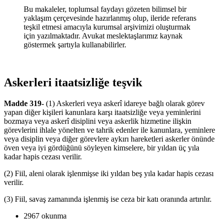
Bu makaleler, toplumsal faydayı gözeten bilimsel bir
yaklaşım çerçevesinde hazırlanmış olup, ileride referans
teşkil etmesi amacıyla kurumsal arşivimizi oluşturmak
için yazılmaktadır. Avukat meslektaşlarımız kaynak
göstermek şartıyla kullanabilirler.
Askerleri itaatsizliğe teşvik
Madde 319-
(1) Askerleri veya askerî idareye bağlı olarak görev
yapan diğer kişileri kanunlara karşı itaatsizliğe veya yeminlerini
bozmaya veya askerî disiplini veya askerlik hizmetine ilişkin
görevlerini ihlale yönelten ve tahrik edenler ile kanunlara, yeminlere
veya disiplin veya diğer görevlere aykırı hareketleri askerler önünde
öven veya iyi gördüğünü söyleyen kimselere, bir yıldan üç yıla
kadar hapis cezası verilir.
(2) Fiil, aleni olarak işlenmişse iki yıldan beş yıla kadar hapis cezası
verilir.
(3) Fiil, savaş zamanında işlenmiş ise ceza bir katı oranında artırılır.
2967 okunma