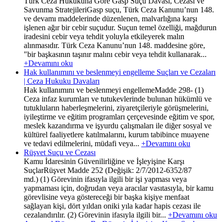
Türk Ceza Hukukuna Göre Gasp Suçu Davası, Cezası ve
Savunma StratejileriGasp suçu, Türk Ceza Kanunu’nun 148.
ve devamı maddelerinde düzenlenen, malvarlığına karşı
işlenen ağır bir cebir suçudur. Suçun temel özelliği, mağdurun
iradesini cebir veya tehdit yoluyla etkileyerek malın
alınmasıdır. Türk Ceza Kanunu’nun 148. maddesine göre,
"bir başkasının taşınır malını cebir veya tehdit kullanarak...
+Devamını oku
Hak kullanımını ve beslenmeyi engelleme Suçları ve Cezaları
| Ceza Hukuku Davaları
Hak kullanımını ve beslenmeyi engellemeMadde 298- (1)
Ceza infaz kurumları ve tutukevlerinde bulunan hükümlü ve
tutukluların haberleşmelerini, ziyaretçileriyle görüşmelerini,
iyileştirme ve eğitim programları çerçevesinde eğitim ve spor,
meslek kazandırma ve işyurdu çalışmaları ile diğer sosyal ve
kültürel faaliyetlere katılmalarını, kurum tabibince muayene
ve tedavi edilmelerini, müdafi veya...
+Devamını oku
Rüşvet Suçu ve Cezası
Kamu İdaresinin Güvenilirliğine ve İşleyişine Karşı
SuçlarRüşvet Madde 252 (Değişik: 2/7/2012-6352/87
md.) (1) Görevinin ifasıyla ilgili bir işi yapması veya
yapmaması için, doğrudan veya aracılar vasıtasıyla, bir kamu
görevlisine veya göstereceği bir başka kişiye menfaat
sağlayan kişi, dört yıldan oniki yıla kadar hapis cezası ile
cezalandırılır. (2) Görevinin ifasıyla ilgili bir...
+Devamını oku