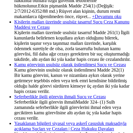
hakkında bunlara özgü güvenlik tedbirlerine
hükmolunur.Etkin pişmanlık Madde 254(1) (Değişik:
2/7/2012-6352/88 md.) Rüşvet alan kişinin, durum resmi
makamlarca öğrenilmeden önce, rüşvet...
+Devamını oku
Kişilerin malları üzerinde usulsüz tasarruf Suçu Ceza Kanunu
Maddesi ve Cezası
Kişilerin malları üzerinde usulsüz tasarruf Madde 261(1) İlgili
kanunlarda belirlenen koşullara aykırı olduğunu bilerek,
kişilerin taşınır veya taşınmaz malları üzerinde, karşılık
ödenmek suretiyle de olsa, zorla tasarrufta bulunan kamu
görevlisi, fiil daha ağır cezayı gerektiren bir suç oluşturmadığı
takdirde, altı aydan iki yıla kadar hapis cezası ile cezalandırılır.
Kamu görevinin usulsüz olarak üstlenilmesi Suçu ve Cezası
Kamu görevinin usulsüz olarak üstlenilmesi Madde 262(1)
Bir kamu görevini, kanun ve nizamlara aykırı olarak yerine
getirmeye teşebbüs eden veya terk emri kendisine bildirilmiş
olduğu halde görevi sürdüren kimseye üç aydan iki yıla kadar
hapis cezası verilir.
Seferberlikle ilgili görevin ihmali Suçu ve Cezası
Seferberlikle ilgili görevin ihmaliMadde 324- (1) Sulh
zamanında seferberlikle ilgili görevlerini ihmal eden veya
geciktiren kamu görevlisine altı aydan üç yıla kadar hapis
cezası verilir.
Yasaklanan bilgileri siyasal veya askerî casusluk maksadıyla
açıklama Suçları ve Cezaları | Ceza Hukuku Davaları