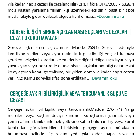
yıla kadar hapis cezası ile cezalandırılır.(2) (Ek fıkra: 31/3/2005 – 5328/4
md.) Kasten yaralama fiilinin kişi üzerindeki etkisinin basit bir tıbbî
müdahaleyle giderilebilecek ölçüde hafif olması...
+Devamını oku
GÖREVE ILIŞKIN SIRRIN AÇIKLANMASI SUÇLARI VE CEZALARI |
CEZA HUKUKU DAVALARI
Göreve ilişkin sırrın açıklanması Madde 258(1) Görevi nedeniyle
kendisine verilen veya aynı nedenle bilgi edindiği ve gizli kalması
gereken belgeleri, kararları ve emirleri ve diğer tebligatı açıklayan veya
yayınlayan veya ne suretle olursa olsun başkalarının bilgi edinmesini
kolaylaştıran kamu görevlisine, bir yıldan dört yıla kadar hapis cezası
verilir.(2) Kamu görevlisi sıfatı sona erdikten...
+Devamını oku
GERÇEĞE AYKIRI BILIRKIŞILIK VEYA TERCÜMANLIK SUÇU VE
CEZASI
Gerçeğe aykırı bilirkişilik veya tercümanlıkMadde 276- (1) Yargı
mercileri veya suçtan dolayı kanunen soruşturma yapmak veya
yemin altında tanık dinlemek yetkisine sahip bulunan kişi veya kurul
tarafından görevlendirilen bilirkişinin gerçeğe aykırı mütalaada
bulunması halinde, üç yıldan yedi yıla kadar hapis cezasına