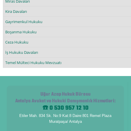
Miras Davaları
Kira Davaları
Gayrimenkul Hukuku
Boşanma Hukuku
Ceza Hukuku
İş Hukuku Davaları
Temel Mülteci Hukuku Mevzuatı
Uğur Azap Hukuk Bürosu
Antalya Avukat ve Hukuki Danışmanlık Hizmetleri
:
☎️ 0 530 957 12 10
Etiler Mah. 834 Sk. No:9 Kat:8 Daire:801 Remel Plaza
Muratpaşa/ Antalya