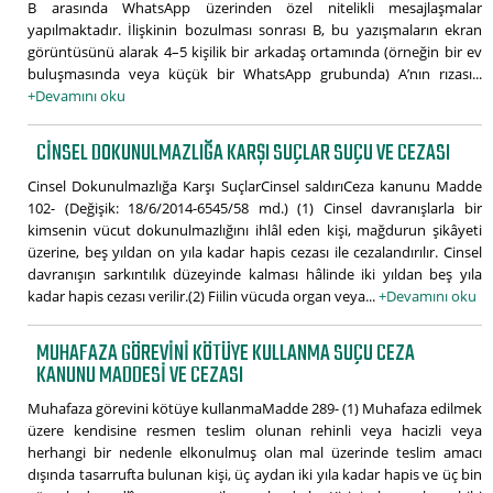
B arasında WhatsApp üzerinden özel nitelikli mesajlaşmalar
yapılmaktadır. İlişkinin bozulması sonrası B, bu yazışmaların ekran
görüntüsünü alarak 4–5 kişilik bir arkadaş ortamında (örneğin bir ev
buluşmasında veya küçük bir WhatsApp grubunda) A’nın rızası...
+Devamını oku
CINSEL DOKUNULMAZLIĞA KARŞI SUÇLAR SUÇU VE CEZASI
Cinsel Dokunulmazlığa Karşı SuçlarCinsel saldırıCeza kanunu Madde
102- (Değişik: 18/6/2014-6545/58 md.) (1) Cinsel davranışlarla bir
kimsenin vücut dokunulmazlığını ihlâl eden kişi, mağdurun şikâyeti
üzerine, beş yıldan on yıla kadar hapis cezası ile cezalandırılır. Cinsel
davranışın sarkıntılık düzeyinde kalması hâlinde iki yıldan beş yıla
kadar hapis cezası verilir.(2) Fiilin vücuda organ veya...
+Devamını oku
MUHAFAZA GÖREVINI KÖTÜYE KULLANMA SUÇU CEZA
KANUNU MADDESI VE CEZASI
Muhafaza görevini kötüye kullanmaMadde 289- (1) Muhafaza edilmek
üzere kendisine resmen teslim olunan rehinli veya hacizli veya
herhangi bir nedenle elkonulmuş olan mal üzerinde teslim amacı
dışında tasarrufta bulunan kişi, üç aydan iki yıla kadar hapis ve üç bin