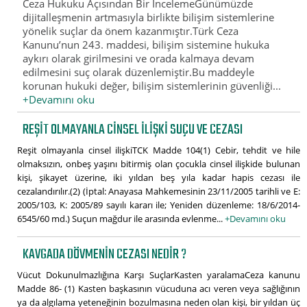
Ceza Hukuku Açısından Bir İncelemeGünümüzde
dijitalleşmenin artmasıyla birlikte bilişim sistemlerine
yönelik suçlar da önem kazanmıştır.Türk Ceza
Kanunu’nun 243. maddesi, bilişim sistemine hukuka
aykırı olarak girilmesini ve orada kalmaya devam
edilmesini suç olarak düzenlemiştir.Bu maddeyle
korunan hukuki değer, bilişim sistemlerinin güvenliği...
+Devamını oku
REŞIT OLMAYANLA CINSEL ILIŞKI SUÇU VE CEZASI
Reşit olmayanla cinsel ilişkiTCK Madde 104(1) Cebir, tehdit ve hile
olmaksızın, onbeş yaşını bitirmiş olan çocukla cinsel ilişkide bulunan
kişi, şikayet üzerine, iki yıldan beş yıla kadar hapis cezası ile
cezalandırılır.(2) (İptal: Anayasa Mahkemesinin 23/11/2005 tarihli ve E:
2005/103, K: 2005/89 sayılı kararı ile; Yeniden düzenleme: 18/6/2014-
6545/60 md.) Suçun mağdur ile arasında evlenme...
+Devamını oku
KAVGADA DÖVMENIN CEZASI NEDIR ?
Vücut Dokunulmazlığına Karşı SuçlarKasten yaralamaCeza kanunu
Madde 86- (1) Kasten başkasının vücuduna acı veren veya sağlığının
ya da algılama yeteneğinin bozulmasına neden olan kişi, bir yıldan üç