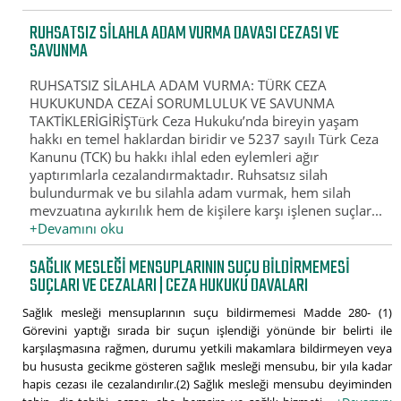
RUHSATSIZ SILAHLA ADAM VURMA DAVASI CEZASI VE
SAVUNMA
RUHSATSIZ SİLAHLA ADAM VURMA: TÜRK CEZA
HUKUKUNDA CEZAİ SORUMLULUK VE SAVUNMA
TAKTİKLERİGİRİŞTürk Ceza Hukuku’nda bireyin yaşam
hakkı en temel haklardan biridir ve 5237 sayılı Türk Ceza
Kanunu (TCK) bu hakkı ihlal eden eylemleri ağır
yaptırımlarla cezalandırmaktadır. Ruhsatsız silah
bulundurmak ve bu silahla adam vurmak, hem silah
mevzuatına aykırılık hem de kişilere karşı işlenen suçlar...
+Devamını oku
SAĞLIK MESLEĞI MENSUPLARININ SUÇU BILDIRMEMESI
SUÇLARI VE CEZALARI | CEZA HUKUKU DAVALARI
Sağlık mesleği mensuplarının suçu bildirmemesi Madde 280- (1)
Görevini yaptığı sırada bir suçun işlendiği yönünde bir belirti ile
karşılaşmasına rağmen, durumu yetkili makamlara bildirmeyen veya
bu hususta gecikme gösteren sağlık mesleği mensubu, bir yıla kadar
hapis cezası ile cezalandırılır.(2) Sağlık mesleği mensubu deyiminden