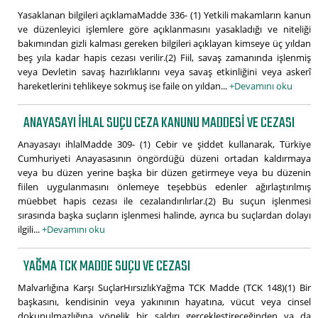
Yasaklanan bilgileri açıklamaMadde 336- (1) Yetkili makamların kanun
ve düzenleyici işlemlere göre açıklanmasını yasakladığı ve niteliği
bakımından gizli kalması gereken bilgileri açıklayan kimseye üç yıldan
beş yıla kadar hapis cezası verilir.(2) Fiil, savaş zamanında işlenmiş
veya Devletin savaş hazırlıklarını veya savaş etkinliğini veya askerî
hareketlerini tehlikeye sokmuş ise faile on yıldan...
+Devamını oku
ANAYASAYI IHLAL SUÇU CEZA KANUNU MADDESI VE CEZASI
Anayasayı ihlalMadde 309- (1) Cebir ve şiddet kullanarak, Türkiye
Cumhuriyeti Anayasasının öngördüğü düzeni ortadan kaldırmaya
veya bu düzen yerine başka bir düzen getirmeye veya bu düzenin
fiilen uygulanmasını önlemeye teşebbüs edenler ağırlaştırılmış
müebbet hapis cezası ile cezalandırılırlar.(2) Bu suçun işlenmesi
sırasında başka suçların işlenmesi halinde, ayrıca bu suçlardan dolayı
ilgili...
+Devamını oku
YAĞMA TCK MADDE SUÇU VE CEZASI
Malvarlığına Karşı SuçlarHırsızlıkYağma TCK Madde (TCK 148)(1) Bir
başkasını, kendisinin veya yakınının hayatına, vücut veya cinsel
dokunulmazlığına yönelik bir saldırı gerçekleştireceğinden ya da