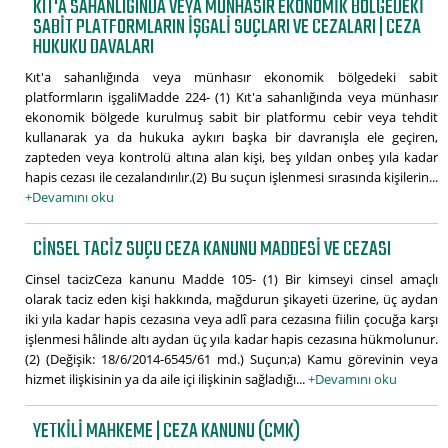
KIT'A SAHANLIĞINDA VEYA MÜNHASIR EKONOMIK BÖLGEDEKI
SABIT PLATFORMLARIN IŞGALI SUÇLARI VE CEZALARI | CEZA
HUKUKU DAVALARI
Kıt'a sahanlığında veya münhasır ekonomik bölgedeki sabit
platformların işgaliMadde 224- (1) Kıt'a sahanlığında veya münhasır
ekonomik bölgede kurulmuş sabit bir platformu cebir veya tehdit
kullanarak ya da hukuka aykırı başka bir davranışla ele geçiren,
zapteden veya kontrolü altına alan kişi, beş yıldan onbeş yıla kadar
hapis cezası ile cezalandırılır.(2) Bu suçun işlenmesi sırasında kişilerin...
+Devamını oku
CINSEL TACIZ SUÇU CEZA KANUNU MADDESI VE CEZASI
Cinsel tacizCeza kanunu Madde 105- (1) Bir kimseyi cinsel amaçlı
olarak taciz eden kişi hakkında, mağdurun şikayeti üzerine, üç aydan
iki yıla kadar hapis cezasına veya adlî para cezasına fiilin çocuğa karşı
işlenmesi hâlinde altı aydan üç yıla kadar hapis cezasına hükmolunur.
(2) (Değişik: 18/6/2014-6545/61 md.) Suçun;a) Kamu görevinin veya
hizmet ilişkisinin ya da aile içi ilişkinin sağladığı...
+Devamını oku
YETKILI MAHKEME | CEZA KANUNU (CMK)