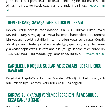
güne kadar adlî para cezası ile cezalandırılır. Kişinin bu malın sahibi
olması halinde, verilecek ceza yarı oranında indirilir.(2)...
+Devamını
oku
DEVLETE KARŞI SAVAŞA TAHRIK SUÇU VE CEZASI
Devlete karşı savaşa tahrikMadde 304- (1) Türkiye Cumhuriyeti
Devletine karşı savaş açması veya hasmane hareketlerde bulunması
için yabancı devlet yetkililerini tahrik eden veya bu amaca yönelik
olarak yabancı devlet yetkilileri ile işbirliği yapan kişi, on yıldan yirmi
yıla kadar hapis cezası ile cezalandırılır. (Mülga ikinci cümle: 29/6/2005
– 5377/37 md.)(2) Bu madde uygulamasında, Türkiye...
+Devamını oku
KARŞILIKLILIK KOŞULU SUÇLARI VE CEZALARI | CEZA HUKUKU
DAVALARI
Karşılıklılık koşuluCeza kanunu Madde 343- (1) Bu bölümde yazılı
hükümlerin uygulanması, karşılıklılık koşuluna bağlıdır.
GÖREVSIZLIK KARARI VERILMESI GEREKEN HÂL VE SONUCU |
CEZA KANUNU (CMK)