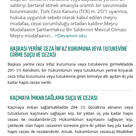
saldırıyı bertaraf etmek amacıyla orantılı bir savunmada
bulunmasıdır. Türk Ceza Kanunu (TCK) m. 25/1 uyarınca,
hukuka uygunluk sebebi olarak kabul edilen meşru
müdafaa, cezai sorumluluğu ortadan kaldırır.Meşru
Müdafaanın ŞartlarıHaksız Bir Saldırının Mevcut Olması:
Meşru müdafaanın...
+Devamını oku
BAŞKASI YERINE CEZA INFAZ KURUMUNA VEYA TUTUKEVINE
GIRME SUÇU VE CEZASI
Başkası yerine ceza infaz kurumuna veya tutukevine girmeMadde
291- (1) Kendisini, bir hükümlünün veya tutuklunun yerine koyarak
ceza infaz kurumuna veya tutukevine giren kimseye altı aydan iki yıla
kadar hapis cezası verilir.
KAÇMAYA IMKAN SAĞLAMA SUÇU VE CEZASI
Kaçmaya imkan sağlamaMadde 294- (1) Gözaltına alınanın veya
tutuklunun kaçmasını sağlayan kişi, bir yıldan üç yıla kadar hapis
cezası ile cezalandırılır.(2) Hükümlünün kaçmasını sağlayan kişi,
çekilecek olan hapis cezasının süresine göre iki yıldan beş yıla kadar
hapis cezası ile cezalandırılır. Ancak, hükümlünün cezası;a) Müebbet