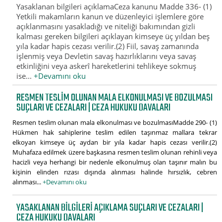
Yasaklanan bilgileri açıklamaCeza kanunu Madde 336- (1)
Yetkili makamların kanun ve düzenleyici işlemlere göre
açıklanmasını yasakladığı ve niteliği bakımından gizli
kalması gereken bilgileri açıklayan kimseye üç yıldan beş
yıla kadar hapis cezası verilir.(2) Fiil, savaş zamanında
işlenmiş veya Devletin savaş hazırlıklarını veya savaş
etkinliğini veya askerî hareketlerini tehlikeye sokmuş
ise...
+Devamını oku
RESMEN TESLIM OLUNAN MALA ELKONULMASI VE BOZULMASI
SUÇLARI VE CEZALARI | CEZA HUKUKU DAVALARI
Resmen teslim olunan mala elkonulması ve bozulmasıMadde 290- (1)
Hükmen hak sahiplerine teslim edilen taşınmaz mallara tekrar
elkoyan kimseye üç aydan bir yıla kadar hapis cezası verilir.(2)
Muhafaza edilmek üzere başkasına resmen teslim olunan rehinli veya
hacizli veya herhangi bir nedenle elkonulmuş olan taşınır malın bu
kişinin elinden rızası dışında alınması halinde hırsızlık, cebren
alınması...
+Devamını oku
YASAKLANAN BILGILERI AÇIKLAMA SUÇLARI VE CEZALARI |
CEZA HUKUKU DAVALARI