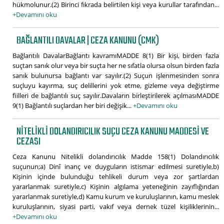
hükmolunur.(2) Birinci fıkrada belirtilen kişi veya kurullar tarafından...
+Devamını oku
BAĞLANTILI DAVALAR | CEZA KANUNU (CMK)
Bağlantılı DavalarBağlantı kavramıMADDE 8(1) Bir kişi, birden fazla
suçtan sanık olur veya bir suçta her ne sıfatla olursa olsun birden fazla
sanık bulunursa bağlantı var sayılır.(2) Suçun işlenmesinden sonra
suçluyu kayırma, suç delillerini yok etme, gizleme veya değiştirme
fiilleri de bağlantılı suç sayılır.Davaların birleştirilerek açılmasıMADDE
9(1) Bağlantılı suçlardan her biri değişik...
+Devamını oku
NITELIKLI DOLANDIRICILIK SUÇU CEZA KANUNU MADDESI VE
CEZASI
Ceza Kanunu Nitelikli dolandırıcılık Madde 158(1) Dolandırıcılık
suçunun;a) Dinî inanç ve duyguların istismar edilmesi suretiyle,b)
Kişinin içinde bulunduğu tehlikeli durum veya zor şartlardan
yararlanmak suretiyle,c) Kişinin algılama yeteneğinin zayıflığından
yararlanmak suretiyle,d) Kamu kurum ve kuruluşlarının, kamu meslek
kuruluşlarının, siyasi parti, vakıf veya dernek tüzel kişiliklerinin...
+Devamını oku