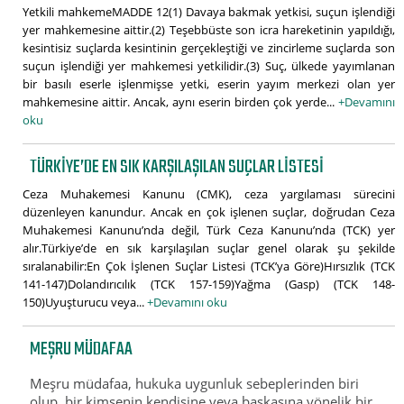
Yetkili mahkemeMADDE 12(1) Davaya bakmak yetkisi, suçun işlendiği
yer mahkemesine aittir.(2) Teşebbüste son icra hareketinin yapıldığı,
kesintisiz suçlarda kesintinin gerçekleştiği ve zincirleme suçlarda son
suçun işlendiği yer mahkemesi yetkilidir.(3) Suç, ülkede yayımlanan
bir basılı eserle işlenmişse yetki, eserin yayım merkezi olan yer
mahkemesine aittir. Ancak, aynı eserin birden çok yerde...
+Devamını
oku
TÜRKIYE’DE EN SIK KARŞILAŞILAN SUÇLAR LISTESI
Ceza Muhakemesi Kanunu (CMK), ceza yargılaması sürecini
düzenleyen kanundur. Ancak en çok işlenen suçlar, doğrudan Ceza
Muhakemesi Kanunu’nda değil, Türk Ceza Kanunu’nda (TCK) yer
alır.Türkiye’de en sık karşılaşılan suçlar genel olarak şu şekilde
sıralanabilir:En Çok İşlenen Suçlar Listesi (TCK’ya Göre)Hırsızlık (TCK
141-147)Dolandırıcılık (TCK 157-159)Yağma (Gasp) (TCK 148-
150)Uyuşturucu veya...
+Devamını oku
MEŞRU MÜDAFAA
Meşru müdafaa, hukuka uygunluk sebeplerinden biri
olup, bir kimsenin kendisine veya başkasına yönelik bir