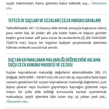
suçlar bakımından, kamu görevlisi kabul edilerek; suç...
+Devamını
oku
TEFECILIK SUÇLARI VE CEZALARI | CEZA HUKUKU DAVALARI
TefecilikMadde 241- (1) Kazanç elde etmek amacıyla başkasına ödünç
para veren kişi, iki yıldan altı yıla kadar hapis ve beşyüz günden
beşbin güne kadar adlî para cezası ile cezalandırılır.(2) (Ek:14/4/2020-
7242/14 md.) Suçun bir örgütün faaliyeti çerçevesinde işlenmesi
hâlinde verilecek ceza bir kat artırılır.
SUÇTAN KAYNAKLANAN MALVARLIĞI DEĞERLERINI AKLAMA
SUÇU CEZA KANUNU MADDESI VE CEZASI
Suçtan kaynaklanan malvarlığı değerlerini aklamaMadde 282- (1)
(Değişik: 26/6/2009 – 5918/5 md.) Alt sınırı altı ay veya daha fazla hapis
cezasını gerektiren bir suçtan kaynaklanan malvarlığı değerlerini, yurt
dışına çıkaran veya bunların gayrimeşru kaynağını gizlemek veya
meşru bir yolla elde edildiği konusunda kanaat uyandırmak
maksadıyla, çeşitli işlemlere tâbi tutan kişi, üç yıldan yedi yıla...
+Devamını oku