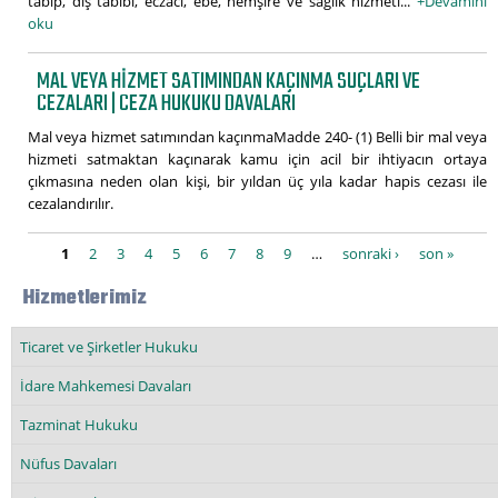
tabip, diş tabibi, eczacı, ebe, hemşire ve sağlık hizmeti...
+Devamını
oku
MAL VEYA HIZMET SATIMINDAN KAÇINMA SUÇLARI VE
CEZALARI | CEZA HUKUKU DAVALARI
Mal veya hizmet satımından kaçınmaMadde 240- (1) Belli bir mal veya
hizmeti satmaktan kaçınarak kamu için acil bir ihtiyacın ortaya
çıkmasına neden olan kişi, bir yıldan üç yıla kadar hapis cezası ile
cezalandırılır.
Sayfalar
1
2
3
4
5
6
7
8
9
…
sonraki ›
son »
Hizmetlerimiz
Ticaret ve Şirketler Hukuku
İdare Mahkemesi Davaları
Tazminat Hukuku
Nüfus Davaları