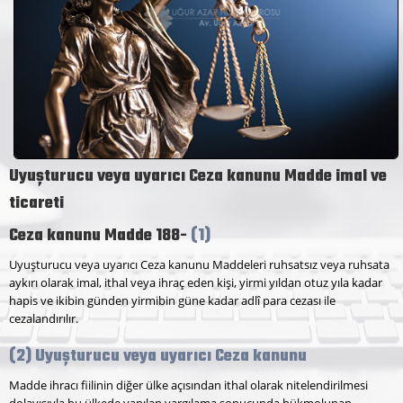
Uyuşturucu veya uyarıcı Ceza kanunu Madde imal ve
ticareti
Ceza kanunu Madde 188-
(1)
Uyuşturucu veya uyarıcı Ceza kanunu Maddeleri ruhsatsız veya ruhsata
aykırı olarak imal, ithal veya ihraç eden kişi, yirmi yıldan otuz yıla kadar
hapis ve ikibin günden yirmibin güne kadar adlî para cezası ile
cezalandırılır.
(2)
Uyuşturucu veya uyarıcı Ceza kanunu
Madde ihracı fiilinin diğer ülke açısından ithal olarak nitelendirilmesi
dolayısıyla bu ülkede yapılan yargılama sonucunda hükmolunan