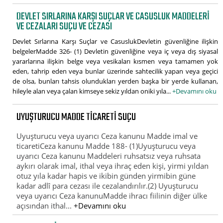
DEVLET SIRLARINA KARŞI SUÇLAR VE CASUSLUK MADDELERI
VE CEZALARI SUÇU VE CEZASI
Devlet Sırlarına Karşı Suçlar ve CasuslukDevletin güvenliğine ilişkin
belgelerMadde 326- (1) Devletin güvenliğine veya iç veya dış siyasal
yararlarına ilişkin belge veya vesikaları kısmen veya tamamen yok
eden, tahrip eden veya bunlar üzerinde sahtecilik yapan veya geçici
de olsa, bunları tahsis olundukları yerden başka bir yerde kullanan,
hileyle alan veya çalan kimseye sekiz yıldan oniki yıla...
+Devamını oku
UYUŞTURUCU MADDE TICARETI SUÇU
Uyuşturucu veya uyarıcı Ceza kanunu Madde imal ve
ticaretiCeza kanunu Madde 188- (1)Uyuşturucu veya
uyarıcı Ceza kanunu Maddeleri ruhsatsız veya ruhsata
aykırı olarak imal, ithal veya ihraç eden kişi, yirmi yıldan
otuz yıla kadar hapis ve ikibin günden yirmibin güne
kadar adlî para cezası ile cezalandırılır.(2) Uyuşturucu
veya uyarıcı Ceza kanunuMadde ihracı fiilinin diğer ülke
açısından ithal...
+Devamını oku