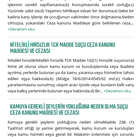
işlevinin sürekli zayıflamasına,b) Konuşmasında sürekli zorluğa,c)
Yüzünde sabit ize,d) Yaşamını tehlikeye sokan bir duruma,e) Gebe bir
kadına karşı işlenip de çocuğunun vaktinden önce doğmasına,Neden
olmuşsa, yukarıdaki Ceza kanunu Maddeye göre belirlenen ceza,...
+Devamını oku
NITELIKLI HIRSIZLIK TCK MADDE SUÇU CEZA KANUNU
MADDESI VE CEZASI
Nitelikli hırsızlıkNitelikli hırsızlık TCK Madde 142(1) Hırsızlık suçunun;a)
Kime ait olursa olsun kamu kurum ve kuruluşlarında veya ibadete
ayrılmış yerlerde bulunan ya da kamu yararına veya hizmetine tahsis
edilen eşya hakkında,b) (Mülga: 18/6/2014-6545/62 md.)c) Halkın
yararlanmasına sunulmuş ulaşım aracı içinde veya bunların belli varış
veya kalkış yerlerinde bulunan eşya hakkında,d) Bir...
+Devamını oku
KAMUYA GEREKLI ŞEYLERIN YOKLUĞUNA NEDEN OLMA SUÇU
CEZA KANUNU MADDESI VE CEZASI
Kamuya gerekli şeylerin yokluğuna neden olmaMadde 238- (1)
Taahhüt ettiği işi yerine getirmeyerek, kamu kurum ve kuruluşları
veya kamu hizmeti veya genel bir felaketin önlenmesi için zorunlu