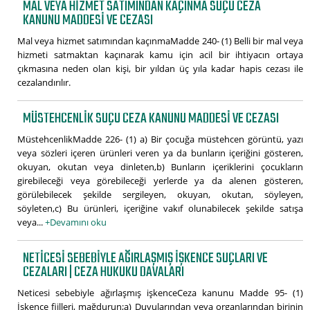
MAL VEYA HIZMET SATIMINDAN KAÇINMA SUÇU CEZA
KANUNU MADDESI VE CEZASI
Mal veya hizmet satımından kaçınmaMadde 240- (1) Belli bir mal veya
hizmeti satmaktan kaçınarak kamu için acil bir ihtiyacın ortaya
çıkmasına neden olan kişi, bir yıldan üç yıla kadar hapis cezası ile
cezalandırılır.
MÜSTEHCENLIK SUÇU CEZA KANUNU MADDESI VE CEZASI
MüstehcenlikMadde 226- (1) a) Bir çocuğa müstehcen görüntü, yazı
veya sözleri içeren ürünleri veren ya da bunların içeriğini gösteren,
okuyan, okutan veya dinleten,b) Bunların içeriklerini çocukların
girebileceği veya görebileceği yerlerde ya da alenen gösteren,
görülebilecek şekilde sergileyen, okuyan, okutan, söyleyen,
söyleten,c) Bu ürünleri, içeriğine vakıf olunabilecek şekilde satışa
veya...
+Devamını oku
NETICESI SEBEBIYLE AĞIRLAŞMIŞ IŞKENCE SUÇLARI VE
CEZALARI | CEZA HUKUKU DAVALARI
Neticesi sebebiyle ağırlaşmış işkenceCeza kanunu Madde 95- (1)
İşkence fiilleri, mağdurun;a) Duyularından veya organlarından birinin