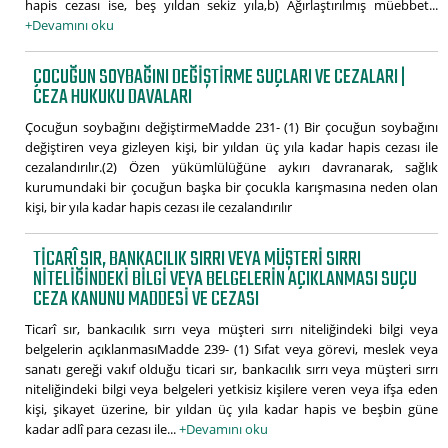
hapis cezası ise, beş yıldan sekiz yıla,b) Ağırlaştırılmış müebbet...
+Devamını oku
ÇOCUĞUN SOYBAĞINI DEĞIŞTIRME SUÇLARI VE CEZALARI |
CEZA HUKUKU DAVALARI
Çocuğun soybağını değiştirmeMadde 231- (1) Bir çocuğun soybağını
değiştiren veya gizleyen kişi, bir yıldan üç yıla kadar hapis cezası ile
cezalandırılır.(2) Özen yükümlülüğüne aykırı davranarak, sağlık
kurumundaki bir çocuğun başka bir çocukla karışmasına neden olan
kişi, bir yıla kadar hapis cezası ile cezalandırılır
TICARÎ SIR, BANKACILIK SIRRI VEYA MÜŞTERI SIRRI
NITELIĞINDEKI BILGI VEYA BELGELERIN AÇIKLANMASI SUÇU
CEZA KANUNU MADDESI VE CEZASI
Ticarî sır, bankacılık sırrı veya müşteri sırrı niteliğindeki bilgi veya
belgelerin açıklanmasıMadde 239- (1) Sıfat veya görevi, meslek veya
sanatı gereği vakıf olduğu ticari sır, bankacılık sırrı veya müşteri sırrı
niteliğindeki bilgi veya belgeleri yetkisiz kişilere veren veya ifşa eden
kişi, şikayet üzerine, bir yıldan üç yıla kadar hapis ve beşbin güne
kadar adlî para cezası ile...
+Devamını oku