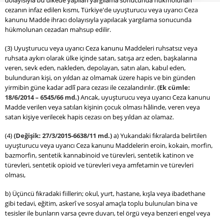
cezanın infaz edilen kısmı, Türkiye'de uyuşturucu veya uyarıcı Ceza
kanunu Madde ihracı dolayısıyla yapılacak yargılama sonucunda
hükmolunan cezadan mahsup edilir.
(3) Uyuşturucu veya uyarıcı Ceza kanunu Maddeleri ruhsatsız veya
ruhsata aykırı olarak ülke içinde satan, satışa arz eden, başkalarına
veren, sevk eden, nakleden, depolayan, satın alan, kabul eden,
bulunduran kişi, on yıldan az olmamak üzere hapis ve bin günden
yirmibin güne kadar adlî para cezası ile cezalandırılır.
(Ek cümle:
18/6/2014 – 6545/66 md.)
Ancak, uyuşturucu veya uyarıcı Ceza kanunu
Madde verilen veya satılan kişinin çocuk olması hâlinde, veren veya
satan kişiye verilecek hapis cezası on beş yıldan az olamaz.
(4)
(Değişik: 27/3/2015-6638/11 md.)
a) Yukarıdaki fıkralarda belirtilen
uyuşturucu veya uyarıcı Ceza kanunu Maddelerin eroin, kokain, morfin,
bazmorfin, sentetik kannabinoid ve türevleri, sentetik katinon ve
türevleri, sentetik opioid ve türevleri veya amfetamin ve türevleri
olması,
b) Üçüncü fıkradaki fiillerin; okul, yurt, hastane, kışla veya ibadethane
gibi tedavi, eğitim, askerî ve sosyal amaçla toplu bulunulan bina ve
tesisler ile bunların varsa çevre duvarı, tel örgü veya benzeri engel veya