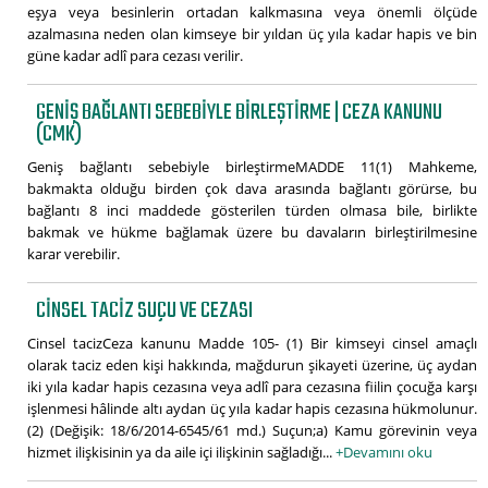
eşya veya besinlerin ortadan kalkmasına veya önemli ölçüde
azalmasına neden olan kimseye bir yıldan üç yıla kadar hapis ve bin
güne kadar adlî para cezası verilir.
GENIŞ BAĞLANTI SEBEBIYLE BIRLEŞTIRME | CEZA KANUNU
(CMK)
Geniş bağlantı sebebiyle birleştirmeMADDE 11(1) Mahkeme,
bakmakta olduğu birden çok dava arasında bağlantı görürse, bu
bağlantı 8 inci maddede gösterilen türden olmasa bile, birlikte
bakmak ve hükme bağlamak üzere bu davaların birleştirilmesine
karar verebilir.
CINSEL TACIZ SUÇU VE CEZASI
Cinsel tacizCeza kanunu Madde 105- (1) Bir kimseyi cinsel amaçlı
olarak taciz eden kişi hakkında, mağdurun şikayeti üzerine, üç aydan
iki yıla kadar hapis cezasına veya adlî para cezasına fiilin çocuğa karşı
işlenmesi hâlinde altı aydan üç yıla kadar hapis cezasına hükmolunur.
(2) (Değişik: 18/6/2014-6545/61 md.) Suçun;a) Kamu görevinin veya
hizmet ilişkisinin ya da aile içi ilişkinin sağladığı...
+Devamını oku