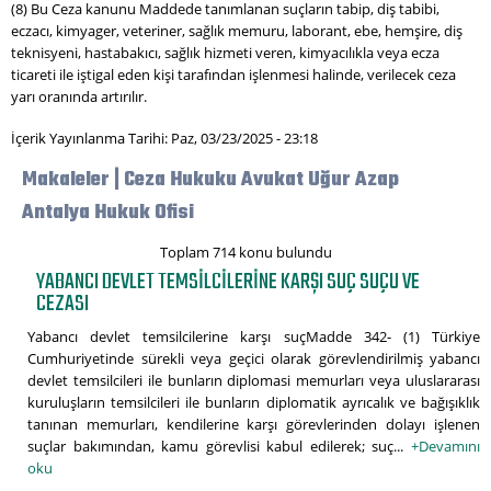
(8) Bu Ceza kanunu Maddede tanımlanan suçların tabip, diş tabibi,
eczacı, kimyager, veteriner, sağlık memuru, laborant, ebe, hemşire, diş
teknisyeni, hastabakıcı, sağlık hizmeti veren, kimyacılıkla veya ecza
ticareti ile iştigal eden kişi tarafından işlenmesi halinde, verilecek ceza
yarı oranında artırılır.
İçerik Yayınlanma Tarihi: Paz, 03/23/2025 - 23:18
Makaleler | Ceza Hukuku Avukat Uğur Azap
Antalya Hukuk Ofisi
Toplam 714 konu bulundu
YABANCI DEVLET TEMSILCILERINE KARŞI SUÇ SUÇU VE
CEZASI
Yabancı devlet temsilcilerine karşı suçMadde 342- (1) Türkiye
Cumhuriyetinde sürekli veya geçici olarak görevlendirilmiş yabancı
devlet temsilcileri ile bunların diplomasi memurları veya uluslararası
kuruluşların temsilcileri ile bunların diplomatik ayrıcalık ve bağışıklık
tanınan memurları, kendilerine karşı görevlerinden dolayı işlenen
suçlar bakımından, kamu görevlisi kabul edilerek; suç...
+Devamını
oku