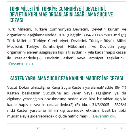
TÜRK MILLETINI, TÜRKIYE CUMHURIYETI DEVLETINI,
DEVLETIN KURUM VE ORGANLARINI AŞAĞILAMA SUÇU VE
CEZASI
Türk Milletini, Türkiye Cumhuriyeti Devletini, Devletin kurum ve
organlarını aşağılamaMadde 301- (Değişik: 30/4/2008-5759/1 md.)(1)
Türk Milletini, Türkiye Cumhuriyeti Devletini, Türkiye Büyük Millet
Meclisini, Türkiye Cumhuriyeti Hükümetini ve Devletin yargı
organlarını alenen aşağılayan kişi, altı aydan iki yıla kadar hapis cezası
ile cezalandırılır.(2) Devletin askerî veya emniyet teşkilatını...
+Devamını oku
KASTEN YARALAMA SUÇU CEZA KANUNU MADDESI VE CEZASI
Vücut Dokunulmazlığına Karşı SuçlarKasten yaralamaMadde 86- (1)
Kasten başkasının vücuduna acı veren veya sağlığının ya da
algılama yeteneğinin bozulmasına neden olan kişi, bir yıldan üç yıla
kadar hapis cezası ile cezalandırılır.(2) (Ek fıkra: 31/3/2005 – 5328/4
md.) Kasten yaralama fiilinin kişi üzerindeki etkisinin basit bir tıbbî
müdahaleyle giderilebilecek ölçüde hafif olması...
+Devamını oku