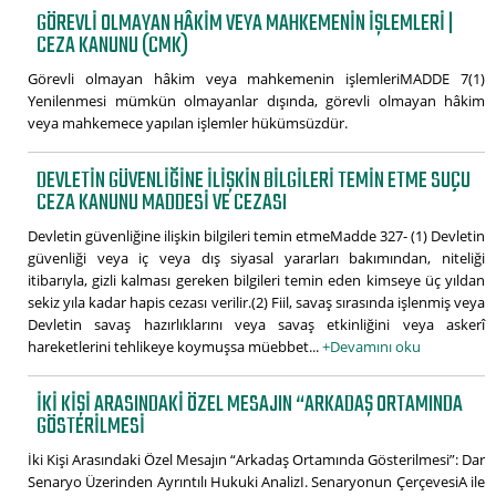
GÖREVLI OLMAYAN HÂKIM VEYA MAHKEMENIN IŞLEMLERI |
CEZA KANUNU (CMK)
Görevli olmayan hâkim veya mahkemenin işlemleriMADDE 7(1)
Yenilenmesi mümkün olmayanlar dışında, görevli olmayan hâkim
veya mahkemece yapılan işlemler hükümsüzdür.
DEVLETIN GÜVENLIĞINE ILIŞKIN BILGILERI TEMIN ETME SUÇU
CEZA KANUNU MADDESI VE CEZASI
Devletin güvenliğine ilişkin bilgileri temin etmeMadde 327- (1) Devletin
güvenliği veya iç veya dış siyasal yararları bakımından, niteliği
itibarıyla, gizli kalması gereken bilgileri temin eden kimseye üç yıldan
sekiz yıla kadar hapis cezası verilir.(2) Fiil, savaş sırasında işlenmiş veya
Devletin savaş hazırlıklarını veya savaş etkinliğini veya askerî
hareketlerini tehlikeye koymuşsa müebbet...
+Devamını oku
İKI KIŞI ARASINDAKI ÖZEL MESAJIN “ARKADAŞ ORTAMINDA
GÖSTERILMESI
İki Kişi Arasındaki Özel Mesajın “Arkadaş Ortamında Gösterilmesi”: Dar
Senaryo Üzerinden Ayrıntılı Hukuki AnalizI. Senaryonun ÇerçevesiA ile