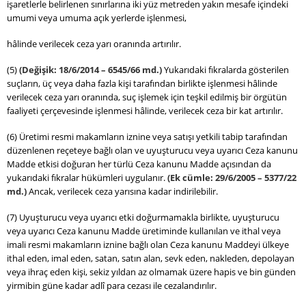
işaretlerle belirlenen sınırlarına iki yüz metreden yakın mesafe içindeki
umumi veya umuma açık yerlerde işlenmesi,
hâlinde verilecek ceza yarı oranında artırılır.
(5)
(Değişik: 18/6/2014 – 6545/66 md.)
Yukarıdaki fıkralarda gösterilen
suçların, üç veya daha fazla kişi tarafından birlikte işlenmesi hâlinde
verilecek ceza yarı oranında, suç işlemek için teşkil edilmiş bir örgütün
faaliyeti çerçevesinde işlenmesi hâlinde, verilecek ceza bir kat artırılır.
(6) Üretimi resmi makamların iznine veya satışı yetkili tabip tarafından
düzenlenen reçeteye bağlı olan ve uyuşturucu veya uyarıcı Ceza kanunu
Madde etkisi doğuran her türlü Ceza kanunu Madde açısından da
yukarıdaki fıkralar hükümleri uygulanır.
(Ek cümle: 29/6/2005 – 5377/22
md.)
Ancak, verilecek ceza yarısına kadar indirilebilir.
(7) Uyuşturucu veya uyarıcı etki doğurmamakla birlikte, uyuşturucu
veya uyarıcı Ceza kanunu Madde üretiminde kullanılan ve ithal veya
imali resmi makamların iznine bağlı olan Ceza kanunu Maddeyi ülkeye
ithal eden, imal eden, satan, satın alan, sevk eden, nakleden, depolayan
veya ihraç eden kişi, sekiz yıldan az olmamak üzere hapis ve bin günden
yirmibin güne kadar adlî para cezası ile cezalandırılır.