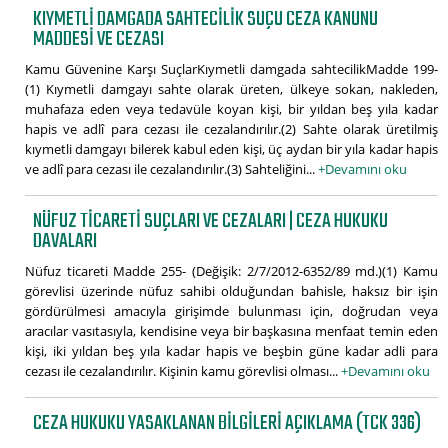
KIYMETLI DAMGADA SAHTECILIK SUÇU CEZA KANUNU
MADDESI VE CEZASI
Kamu Güvenine Karşı SuçlarKıymetli damgada sahtecilikMadde 199-
(1) Kıymetli damgayı sahte olarak üreten, ülkeye sokan, nakleden,
muhafaza eden veya tedavüle koyan kişi, bir yıldan beş yıla kadar
hapis ve adlî para cezası ile cezalandırılır.(2) Sahte olarak üretilmiş
kıymetli damgayı bilerek kabul eden kişi, üç aydan bir yıla kadar hapis
ve adlî para cezası ile cezalandırılır.(3) Sahteliğini...
+Devamını oku
NÜFUZ TICARETI SUÇLARI VE CEZALARI | CEZA HUKUKU
DAVALARI
Nüfuz ticareti Madde 255- (Değişik: 2/7/2012-6352/89 md.)(1) Kamu
görevlisi üzerinde nüfuz sahibi olduğundan bahisle, haksız bir işin
gördürülmesi amacıyla girişimde bulunması için, doğrudan veya
aracılar vasıtasıyla, kendisine veya bir başkasına menfaat temin eden
kişi, iki yıldan beş yıla kadar hapis ve beşbin güne kadar adli para
cezası ile cezalandırılır. Kişinin kamu görevlisi olması...
+Devamını oku
CEZA HUKUKU YASAKLANAN BILGILERI AÇIKLAMA (TCK 336)