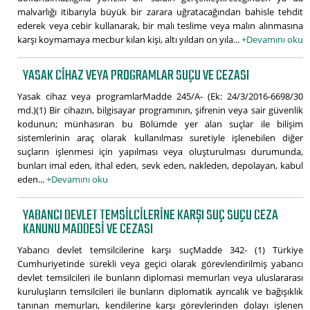
malvarlığı itibarıyla büyük bir zarara uğratacağından bahisle tehdit
ederek veya cebir kullanarak, bir malı teslime veya malın alınmasına
karşı koymamaya mecbur kılan kişi, altı yıldan on yıla...
+Devamını oku
YASAK CIHAZ VEYA PROGRAMLAR SUÇU VE CEZASI
Yasak cihaz veya programlarMadde 245/A- (Ek: 24/3/2016-6698/30
md.)(1) Bir cihazın, bilgisayar programının, şifrenin veya sair güvenlik
kodunun; münhasıran bu Bölümde yer alan suçlar ile bilişim
sistemlerinin araç olarak kullanılması suretiyle işlenebilen diğer
suçların işlenmesi için yapılması veya oluşturulması durumunda,
bunları imal eden, ithal eden, sevk eden, nakleden, depolayan, kabul
eden...
+Devamını oku
YABANCI DEVLET TEMSILCILERINE KARŞI SUÇ SUÇU CEZA
KANUNU MADDESI VE CEZASI
Yabancı devlet temsilcilerine karşı suçMadde 342- (1) Türkiye
Cumhuriyetinde sürekli veya geçici olarak görevlendirilmiş yabancı
devlet temsilcileri ile bunların diplomasi memurları veya uluslararası
kuruluşların temsilcileri ile bunların diplomatik ayrıcalık ve bağışıklık
tanınan memurları, kendilerine karşı görevlerinden dolayı işlenen