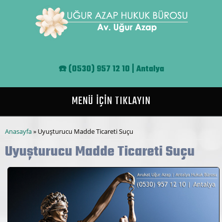
Ana içeriğe atla
☎️
(0530) 957 12 10 | Antalya
MENÜ İÇİN TIKLAYIN
Buradasınız
Anasayfa
» Uyuşturucu Madde Ticareti Suçu
Uyuşturucu Madde Ticareti Suçu