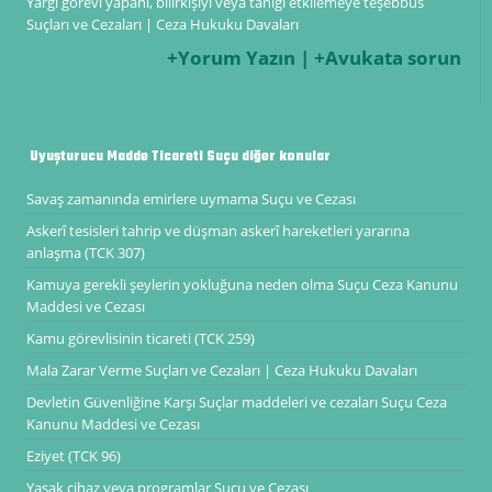
Yargı görevi yapanı, bilirkişiyi veya tanığı etkilemeye teşebbüs
Suçları ve Cezaları | Ceza Hukuku Davaları
+Yorum Yazın | +Avukata sorun
Uyuşturucu Madde Ticareti Suçu diğer konular
Savaş zamanında emirlere uymama Suçu ve Cezası
Askerî tesisleri tahrip ve düşman askerî hareketleri yararına
anlaşma (TCK 307)
Kamuya gerekli şeylerin yokluğuna neden olma Suçu Ceza Kanunu
Maddesi ve Cezası
Kamu görevlisinin ticareti (TCK 259)
Mala Zarar Verme Suçları ve Cezaları | Ceza Hukuku Davaları
Devletin Güvenliğine Karşı Suçlar maddeleri ve cezaları Suçu Ceza
Kanunu Maddesi ve Cezası
Eziyet (TCK 96)
Yasak cihaz veya programlar Suçu ve Cezası