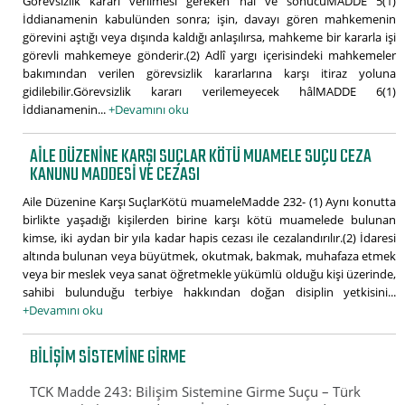
Görevsizlik kararı verilmesi gereken hâl ve sonucuMADDE 5(1)
İddianamenin kabulünden sonra; işin, davayı gören mahkemenin
görevini aştığı veya dışında kaldığı anlaşılırsa, mahkeme bir kararla işi
görevli mahkemeye gönderir.(2) Adlî yargı içerisindeki mahkemeler
bakımından verilen görevsizlik kararlarına karşı itiraz yoluna
gidilebilir.Görevsizlik kararı verilemeyecek hâlMADDE 6(1)
İddianamenin...
+Devamını oku
AILE DÜZENINE KARŞI SUÇLAR KÖTÜ MUAMELE SUÇU CEZA
KANUNU MADDESI VE CEZASI
Aile Düzenine Karşı SuçlarKötü muameleMadde 232- (1) Aynı konutta
birlikte yaşadığı kişilerden birine karşı kötü muamelede bulunan
kimse, iki aydan bir yıla kadar hapis cezası ile cezalandırılır.(2) İdaresi
altında bulunan veya büyütmek, okutmak, bakmak, muhafaza etmek
veya bir meslek veya sanat öğretmekle yükümlü olduğu kişi üzerinde,
sahibi bulunduğu terbiye hakkından doğan disiplin yetkisini...
+Devamını oku
BILIŞIM SISTEMINE GIRME
TCK Madde 243: Bilişim Sistemine Girme Suçu – Türk