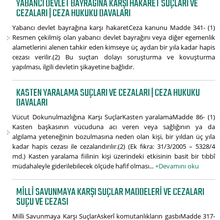
YABANCI DEVLET BAYRAĞINA KARŞI HAKARET SUÇLARI VE
CEZALARI | CEZA HUKUKU DAVALARI
Yabancı devlet bayrağına karşı hakaretCeza kanunu Madde 341- (1)
Resmen çekilmiş olan yabancı devlet bayrağını veya diğer egemenlik
alametlerini alenen tahkir eden kimseye üç aydan bir yıla kadar hapis
cezası verilir.(2) Bu suçtan dolayı soruşturma ve kovuşturma
yapılması, ilgili devletin şikayetine bağlıdır.
KASTEN YARALAMA SUÇLARI VE CEZALARI | CEZA HUKUKU
DAVALARI
Vücut Dokunulmazlığına Karşı SuçlarKasten yaralamaMadde 86- (1)
Kasten başkasının vücuduna acı veren veya sağlığının ya da
algılama yeteneğinin bozulmasına neden olan kişi, bir yıldan üç yıla
kadar hapis cezası ile cezalandırılır.(2) (Ek fıkra: 31/3/2005 – 5328/4
md.) Kasten yaralama fiilinin kişi üzerindeki etkisinin basit bir tıbbî
müdahaleyle giderilebilecek ölçüde hafif olması...
+Devamını oku
MILLI SAVUNMAYA KARŞI SUÇLAR MADDELERI VE CEZALARI
SUÇU VE CEZASI
Milli Savunmaya Karşı SuçlarAskerî komutanlıkların gasbıMadde 317-