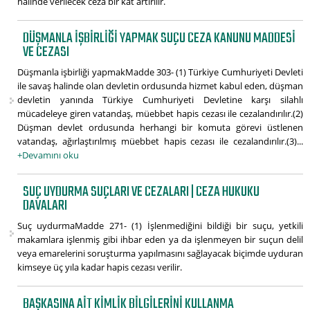
hâlinde verilecek ceza bir kat artırılır.
DÜŞMANLA IŞBIRLIĞI YAPMAK SUÇU CEZA KANUNU MADDESI
VE CEZASI
Düşmanla işbirliği yapmakMadde 303- (1) Türkiye Cumhuriyeti Devleti
ile savaş halinde olan devletin ordusunda hizmet kabul eden, düşman
devletin yanında Türkiye Cumhuriyeti Devletine karşı silahlı
mücadeleye giren vatandaş, müebbet hapis cezası ile cezalandırılır.(2)
Düşman devlet ordusunda herhangi bir komuta görevi üstlenen
vatandaş, ağırlaştırılmış müebbet hapis cezası ile cezalandırılır.(3)...
+Devamını oku
SUÇ UYDURMA SUÇLARI VE CEZALARI | CEZA HUKUKU
DAVALARI
Suç uydurmaMadde 271- (1) İşlenmediğini bildiği bir suçu, yetkili
makamlara işlenmiş gibi ihbar eden ya da işlenmeyen bir suçun delil
veya emarelerini soruşturma yapılmasını sağlayacak biçimde uyduran
kimseye üç yıla kadar hapis cezası verilir.
BAŞKASINA AIT KIMLIK BILGILERINI KULLANMA