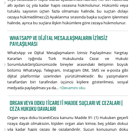
altı aydan üç yıla kadar hapis cezasına hükmolunur. Hükümlü veya
tutuklu sayısının üçten fazla olmaması halinde, bu suçtan dolayı
cezaya hükmedilmez.(2) Ayaklanma sırasında başka suçların işlenmesi
halinde, ayrıca bu suçlara ilişkin hükümlere göre cezaya hükmolunur.
WHATSAPP VE DIJITAL MESAJLAŞMALARIN İZINSIZ
PAYLAŞILMASI
WhatsApp ve Dijital Mesajlaşmaların İzinsiz Paylaşılması: Yargıtay
Kararları Işığında Türk Hukukunda Cezai ve Hukuki
SorumlulukGirişGünümüzde bireyler arasındaki iletişimin büyük
bölümü WhatsApp, Telegram, Instagram DM, SMS ve e-posta gibi
dijital platformlar üzerinden yürütülmektedir. Bu yazışmaların
taraflardan biri tarafından üçüncü kişilere gösterilmesi, sosyal
medyada paylaşılması ya da...
+Devamını oku
ORGAN VEYA DOKU TICARETI MADDE SUÇLARI VE CEZALARI |
CEZA HUKUKU DAVALARI
Organ veya doku ticaretiCeza kanunu Madde 91- (1) Hukuken geçerli
rızaya dayalı olmaksızın, kişiden organ alan kimse, beş yıldan dokuz
yıla kadar hapis cezası ile cezalandırılır. Suçun konusunun doku