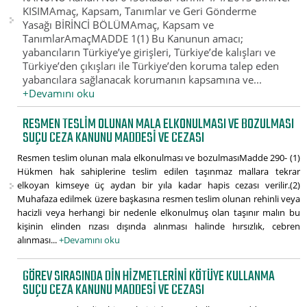
KISIMAmaç, Kapsam, Tanımlar ve Geri Gönderme
Yasağı BİRİNCİ BÖLÜMAmaç, Kapsam ve
TanımlarAmaçMADDE 1(1) Bu Kanunun amacı;
yabancıların Türkiye’ye girişleri, Türkiye’de kalışları ve
Türkiye’den çıkışları ile Türkiye’den koruma talep eden
yabancılara sağlanacak korumanın kapsamına ve...
+Devamını oku
RESMEN TESLIM OLUNAN MALA ELKONULMASI VE BOZULMASI
SUÇU CEZA KANUNU MADDESI VE CEZASI
Resmen teslim olunan mala elkonulması ve bozulmasıMadde 290- (1)
Hükmen hak sahiplerine teslim edilen taşınmaz mallara tekrar
elkoyan kimseye üç aydan bir yıla kadar hapis cezası verilir.(2)
Muhafaza edilmek üzere başkasına resmen teslim olunan rehinli veya
hacizli veya herhangi bir nedenle elkonulmuş olan taşınır malın bu
kişinin elinden rızası dışında alınması halinde hırsızlık, cebren
alınması...
+Devamını oku
GÖREV SIRASINDA DIN HIZMETLERINI KÖTÜYE KULLANMA
SUÇU CEZA KANUNU MADDESI VE CEZASI