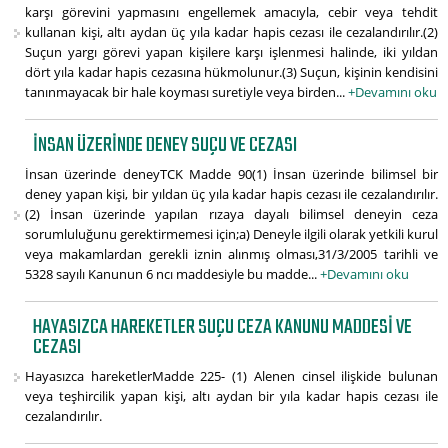
karşı görevini yapmasını engellemek amacıyla, cebir veya tehdit
kullanan kişi, altı aydan üç yıla kadar hapis cezası ile cezalandırılır.(2)
Suçun yargı görevi yapan kişilere karşı işlenmesi halinde, iki yıldan
dört yıla kadar hapis cezasına hükmolunur.(3) Suçun, kişinin kendisini
tanınmayacak bir hale koyması suretiyle veya birden...
+Devamını oku
İNSAN ÜZERINDE DENEY SUÇU VE CEZASI
İnsan üzerinde deneyTCK Madde 90(1) İnsan üzerinde bilimsel bir
deney yapan kişi, bir yıldan üç yıla kadar hapis cezası ile cezalandırılır.
(2) İnsan üzerinde yapılan rızaya dayalı bilimsel deneyin ceza
sorumluluğunu gerektirmemesi için;a) Deneyle ilgili olarak yetkili kurul
veya makamlardan gerekli iznin alınmış olması,31/3/2005 tarihli ve
5328 sayılı Kanunun 6 ncı maddesiyle bu madde...
+Devamını oku
HAYASIZCA HAREKETLER SUÇU CEZA KANUNU MADDESI VE
CEZASI
Hayasızca hareketlerMadde 225- (1) Alenen cinsel ilişkide bulunan
veya teşhircilik yapan kişi, altı aydan bir yıla kadar hapis cezası ile
cezalandırılır.