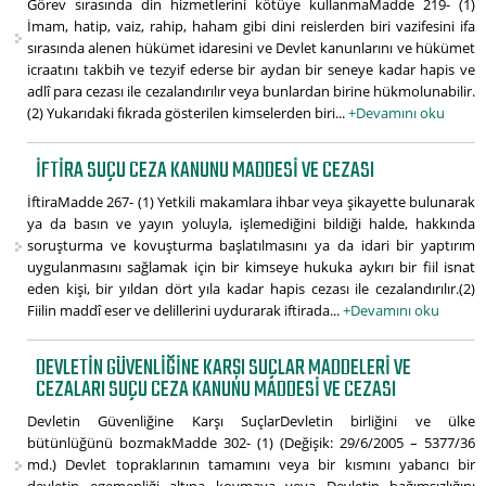
Görev sırasında din hizmetlerini kötüye kullanmaMadde 219- (1)
İmam, hatip, vaiz, rahip, haham gibi dini reislerden biri vazifesini ifa
sırasında alenen hükümet idaresini ve Devlet kanunlarını ve hükümet
icraatını takbih ve tezyif ederse bir aydan bir seneye kadar hapis ve
adlî para cezası ile cezalandırılır veya bunlardan birine hükmolunabilir.
(2) Yukarıdaki fıkrada gösterilen kimselerden biri...
+Devamını oku
İFTIRA SUÇU CEZA KANUNU MADDESI VE CEZASI
İftiraMadde 267- (1) Yetkili makamlara ihbar veya şikayette bulunarak
ya da basın ve yayın yoluyla, işlemediğini bildiği halde, hakkında
soruşturma ve kovuşturma başlatılmasını ya da idari bir yaptırım
uygulanmasını sağlamak için bir kimseye hukuka aykırı bir fiil isnat
eden kişi, bir yıldan dört yıla kadar hapis cezası ile cezalandırılır.(2)
Fiilin maddî eser ve delillerini uydurarak iftirada...
+Devamını oku
DEVLETIN GÜVENLIĞINE KARŞI SUÇLAR MADDELERI VE
CEZALARI SUÇU CEZA KANUNU MADDESI VE CEZASI
Devletin Güvenliğine Karşı SuçlarDevletin birliğini ve ülke
bütünlüğünü bozmakMadde 302- (1) (Değişik: 29/6/2005 – 5377/36
md.) Devlet topraklarının tamamını veya bir kısmını yabancı bir