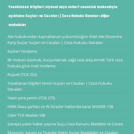
Yasaklanan bilgileri siyasal veya askerî casusluk maksadıyla
açıklama Suçları ve Cezaları | Ceza Hukuku Davaları diğer
makaleler
Aile hukukundan kaynaklanan yükümlülüğün ihlali Aile Düzenine
Karşı Suçlar Suçları ve Cezaları | Ceza Hukuku Davaları
Kasten Yaralama
Bir mekanı basmak, kurşunlamak, sağa sola ateş etmek Türk ceza
hukuka göre özet inceleme
Rüşvet (TCK 252)
Yasaklanan bilgileri temin Suçları ve Cezaları | Ceza Hukuku
Davaları
Yalan yere yemin (TCK 275)
HMK-Dava şartları ve ilk itirazlar hakkında karar MADDE-138
Cebir TCK Madde 108
Savaşta yalan haber yayma Suçu Ceza Kanunu Maddesi ve Cezası
Ekonomi, Sanayi ve Ticarete İlişkin Suçlar Maddeleri ve Cezaları