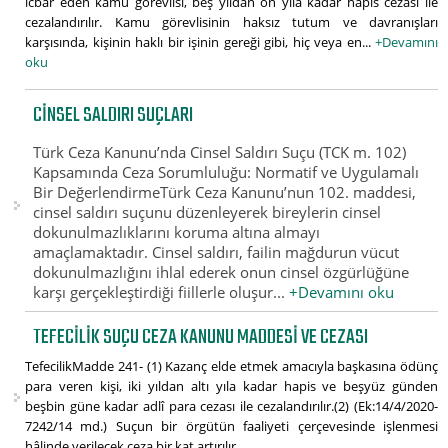
icbar eden kamu görevlisi, beş yıldan on yıla kadar hapis cezası ile
cezalandırılır. Kamu görevlisinin haksız tutum ve davranışları
karşısında, kişinin haklı bir işinin gereği gibi, hiç veya en...
+Devamını
oku
CINSEL SALDIRI SUÇLARI
Türk Ceza Kanunu’nda Cinsel Saldırı Suçu (TCK m. 102)
Kapsamında Ceza Sorumluluğu: Normatif ve Uygulamalı
Bir DeğerlendirmeTürk Ceza Kanunu’nun 102. maddesi,
cinsel saldırı suçunu düzenleyerek bireylerin cinsel
dokunulmazlıklarını koruma altına almayı
amaçlamaktadır. Cinsel saldırı, failin mağdurun vücut
dokunulmazlığını ihlal ederek onun cinsel özgürlüğüne
karşı gerçekleştirdiği fiillerle oluşur...
+Devamını oku
TEFECILIK SUÇU CEZA KANUNU MADDESI VE CEZASI
TefecilikMadde 241- (1) Kazanç elde etmek amacıyla başkasına ödünç
para veren kişi, iki yıldan altı yıla kadar hapis ve beşyüz günden
beşbin güne kadar adlî para cezası ile cezalandırılır.(2) (Ek:14/4/2020-
7242/14 md.) Suçun bir örgütün faaliyeti çerçevesinde işlenmesi
hâlinde verilecek ceza bir kat artırılır.