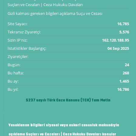
Suçları ve Cezaları | Ceza Hukuku Davaları
Gizli kalması gereken bilgileri açıklama Suçu ve Cezası
Site Sayacı:
16,785
Tekrarsız Ziyaretçi:
5,576
Sizin IP'niz:
162.120.188.95
İstatistikler Başlangıç:
04 Sep 2025
Ziyaretçiler:
Bugün:
24
Bu hafta:
268
Bu ay:
1,465
Bu yıl:
16,786
5237 sayılı Türk Ceza Kanunu (TCK) Tam Metin
Yasaklanan bilgileri siyasal veya askerî casusluk maksadıyla
açıklama Suçları ve Cezaları | Ceza Hukuku Davaları konular