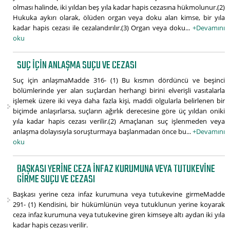
olması halinde, iki yıldan beş yıla kadar hapis cezasına hükmolunur.(2)
Hukuka aykırı olarak, ölüden organ veya doku alan kimse, bir yıla
kadar hapis cezası ile cezalandırılır.(3) Organ veya doku...
+Devamını
oku
SUÇ IÇIN ANLAŞMA SUÇU VE CEZASI
Suç için anlaşmaMadde 316- (1) Bu kısmın dördüncü ve beşinci
bölümlerinde yer alan suçlardan herhangi birini elverişli vasıtalarla
işlemek üzere iki veya daha fazla kişi, maddi olgularla belirlenen bir
biçimde anlaşırlarsa, suçların ağırlık derecesine göre üç yıldan oniki
yıla kadar hapis cezası verilir.(2) Amaçlanan suç işlenmeden veya
anlaşma dolayısıyla soruşturmaya başlanmadan önce bu...
+Devamını
oku
BAŞKASI YERINE CEZA INFAZ KURUMUNA VEYA TUTUKEVINE
GIRME SUÇU VE CEZASI
Başkası yerine ceza infaz kurumuna veya tutukevine girmeMadde
291- (1) Kendisini, bir hükümlünün veya tutuklunun yerine koyarak
ceza infaz kurumuna veya tutukevine giren kimseye altı aydan iki yıla
kadar hapis cezası verilir.