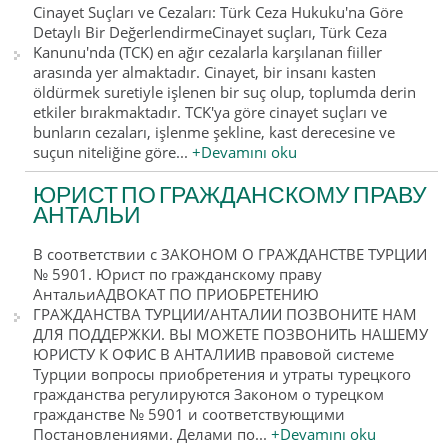
Cinayet Suçları ve Cezaları: Türk Ceza Hukuku'na Göre
Detaylı Bir DeğerlendirmeCinayet suçları, Türk Ceza
Kanunu'nda (TCK) en ağır cezalarla karşılanan fiiller
arasında yer almaktadır. Cinayet, bir insanı kasten
öldürmek suretiyle işlenen bir suç olup, toplumda derin
etkiler bırakmaktadır. TCK'ya göre cinayet suçları ve
bunların cezaları, işlenme şekline, kast derecesine ve
suçun niteliğine göre...
+Devamını oku
ЮРИСТ ПО ГРАЖДАНСКОМУ ПРАВУ
АНТАЛЬИ
В соответствии с ЗАКОНОМ О ГРАЖДАНСТВЕ ТУРЦИИ
№ 5901. Юрист по гражданскому праву
АнтальиАДВОКАТ ПО ПРИОБРЕТЕНИЮ
ГРАЖДАНСТВА ТУРЦИИ/АНТАЛИИ ПОЗВОНИТЕ НАМ
ДЛЯ ПОДДЕРЖКИ. ВЫ МОЖЕТЕ ПОЗВОНИТЬ НАШЕМУ
ЮРИСТУ К ОФИС В АНТАЛИИВ правовой системе
Турции вопросы приобретения и утраты турецкого
гражданства регулируются Законом о турецком
гражданстве № 5901 и соответствующими
Постановлениями. Делами по...
+Devamını oku