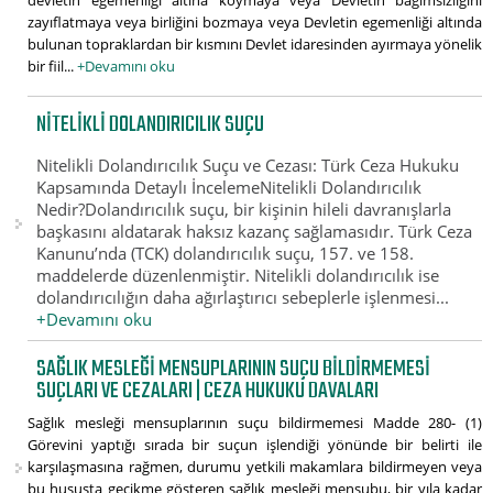
devletin egemenliği altına koymaya veya Devletin bağımsızlığını
zayıflatmaya veya birliğini bozmaya veya Devletin egemenliği altında
bulunan topraklardan bir kısmını Devlet idaresinden ayırmaya yönelik
bir fiil...
+Devamını oku
NITELIKLI DOLANDIRICILIK SUÇU
Nitelikli Dolandırıcılık Suçu ve Cezası: Türk Ceza Hukuku
Kapsamında Detaylı İncelemeNitelikli Dolandırıcılık
Nedir?Dolandırıcılık suçu, bir kişinin hileli davranışlarla
başkasını aldatarak haksız kazanç sağlamasıdır. Türk Ceza
Kanunu’nda (TCK) dolandırıcılık suçu, 157. ve 158.
maddelerde düzenlenmiştir. Nitelikli dolandırıcılık ise
dolandırıcılığın daha ağırlaştırıcı sebeplerle işlenmesi...
+Devamını oku
SAĞLIK MESLEĞI MENSUPLARININ SUÇU BILDIRMEMESI
SUÇLARI VE CEZALARI | CEZA HUKUKU DAVALARI
Sağlık mesleği mensuplarının suçu bildirmemesi Madde 280- (1)
Görevini yaptığı sırada bir suçun işlendiği yönünde bir belirti ile
karşılaşmasına rağmen, durumu yetkili makamlara bildirmeyen veya
bu hususta gecikme gösteren sağlık mesleği mensubu, bir yıla kadar