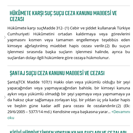
HÜKÛMETE KARŞI SUÇ SUÇU CEZA KANUNU MADDESI VE
CEZASI
Hükûmete karşı suçMadde 312- (1) Cebir ve şiddet kullanarak Türkiye
Cumhuriyeti Hükûmetini ortadan kaldırmaya veya görevlerini
yapmasını kısmen veya tamamen engellemeye teşebbüs eden
kimseye ağırlaştırılmış müebbet hapis cezası verilir.(2) Bu suçun
işlenmesi sırasında başka suçların işlenmesi halinde, ayrıca bu
suçlardan dolayı ilgili hükümlere göre cezaya hükmolunur.
ŞANTAJ SUÇU CEZA KANUNU MADDESI VE CEZASI
ŞantajTCK Madde 107(1) Hakkı olan veya yükümlü olduğu bir şeyi
yapacağından veya yapmayacağından bahisle, bir kimseyi kanuna
aykırı veya yükümlü olmadığı bir şeyi yapmaya veya yapmamaya ya
da haksız çıkar sağlamaya zorlayan kişi, bir yıldan üç yıla kadar hapis
ve beşbin güne kadar adlî para cezası ile cezalandırılır.(2) (Ek:
29/6/2005 – 5377/14 md.) Kendisine veya başkasına yarar...
+Devamını
oku