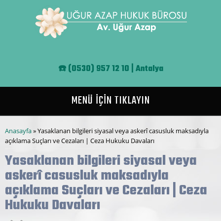
Ana içeriğe atla
☎️
(0530) 957 12 10 | Antalya
MENÜ İÇİN TIKLAYIN
Buradasınız
Anasayfa
» Yasaklanan bilgileri siyasal veya askerî casusluk maksadıyla
açıklama Suçları ve Cezaları | Ceza Hukuku Davaları
Yasaklanan bilgileri siyasal veya
askerî casusluk maksadıyla
açıklama Suçları ve Cezaları | Ceza
Hukuku Davaları