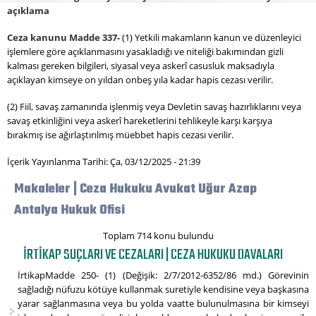
açıklama
Ceza kanunu Madde 337-
(1) Yetkili makamların kanun ve düzenleyici
işlemlere göre açıklanmasını yasakladığı ve niteliği bakımından gizli
kalması gereken bilgileri, siyasal veya askerî casusluk maksadıyla
açıklayan kimseye on yıldan onbeş yıla kadar hapis cezası verilir.
(2) Fiil, savaş zamanında işlenmiş veya Devletin savaş hazırlıklarını veya
savaş etkinliğini veya askerî hareketlerini tehlikeyle karşı karşıya
bırakmış ise ağırlaştırılmış müebbet hapis cezası verilir.
İçerik Yayınlanma Tarihi: Ça, 03/12/2025 - 21:39
Makaleler | Ceza Hukuku Avukat Uğur Azap
Antalya Hukuk Ofisi
Toplam 714 konu bulundu
İRTIKAP SUÇLARI VE CEZALARI | CEZA HUKUKU DAVALARI
İrtikapMadde 250- (1) (Değişik: 2/7/2012-6352/86 md.) Görevinin
sağladığı nüfuzu kötüye kullanmak suretiyle kendisine veya başkasına
yarar sağlanmasına veya bu yolda vaatte bulunulmasına bir kimseyi