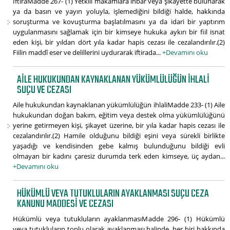
İftiraMadde 267- (1) Yetkili makamlara ihbar veya şikayette bulunarak
ya da basın ve yayın yoluyla, işlemediğini bildiği halde, hakkında
soruşturma ve kovuşturma başlatılmasını ya da idari bir yaptırım
uygulanmasını sağlamak için bir kimseye hukuka aykırı bir fiil isnat
eden kişi, bir yıldan dört yıla kadar hapis cezası ile cezalandırılır.(2)
Fiilin maddî eser ve delillerini uydurarak iftirada...
+Devamını oku
AILE HUKUKUNDAN KAYNAKLANAN YÜKÜMLÜLÜĞÜN IHLALI
SUÇU VE CEZASI
Aile hukukundan kaynaklanan yükümlülüğün ihlaliMadde 233- (1) Aile
hukukundan doğan bakım, eğitim veya destek olma yükümlülüğünü
yerine getirmeyen kişi, şikayet üzerine, bir yıla kadar hapis cezası ile
cezalandırılır.(2) Hamile olduğunu bildiği eşini veya sürekli birlikte
yaşadığı ve kendisinden gebe kalmış bulunduğunu bildiği evli
olmayan bir kadını çaresiz durumda terk eden kimseye, üç aydan...
+Devamını oku
HÜKÜMLÜ VEYA TUTUKLULARIN AYAKLANMASI SUÇU CEZA
KANUNU MADDESI VE CEZASI
Hükümlü veya tutukluların ayaklanmasıMadde 296- (1) Hükümlü
veya tutukluların toplu olarak ayaklanması halinde, her biri hakkında