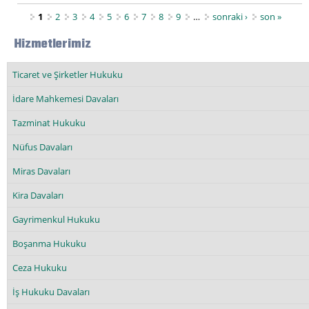
Sayfalar
1
2
3
4
5
6
7
8
9
…
sonraki ›
son »
Hizmetlerimiz
Ticaret ve Şirketler Hukuku
İdare Mahkemesi Davaları
Tazminat Hukuku
Nüfus Davaları
Miras Davaları
Kira Davaları
Gayrimenkul Hukuku
Boşanma Hukuku
Ceza Hukuku
İş Hukuku Davaları