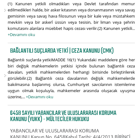
(1) Kanunen yetkili olmadıkları veya Devlet tarafından memur
edilmedikleri halde, bir asker kıtasının veya donanmasının veya savaş
gemisinin veya savaş hava filosunun veya bir kale veya müstahkem
mevkiin veya bir askerî üssün veya tesisin, bir liman veya şehrin
komutasını alanlara müebbet hapis cezası verilir.(2) Kanunen yetkili...
+Devamını oku
BAĞLANTILI SUÇLARDA YETKI | CEZA KANUNU (CMK)
Bağlantılı suçlarda yetkiMADDE 16(1) Yukarıdaki maddelere göre her
biri değişik mahkemelerin yetkisi içinde bulunan bağlantılı ceza
davaları, yetkili mahkemelerden herhangi birisinde birleştirilerek
görülebilir.(2) Bağlantılı ceza davalarının değişik mahkemelerde
bakılmasına başlanmış olursa, Cumhuriyet savcılarının istemlerine
uygun olmak koşuluyla, mahkemeler arasında oluşacak uyuşma
üzerine,...
+Devamını oku
6458 SAYILI YABANCILAR VE ULUSLARARASI KORUMA
KANUNU (YUKK) - MÜLTECILER HUKUKU
YABANCILAR VE ULUSLARARASI KORUMA
KANUNU Kanun No. 6458Kabul Tarihi: 4/4/2013 BİRİNCİ