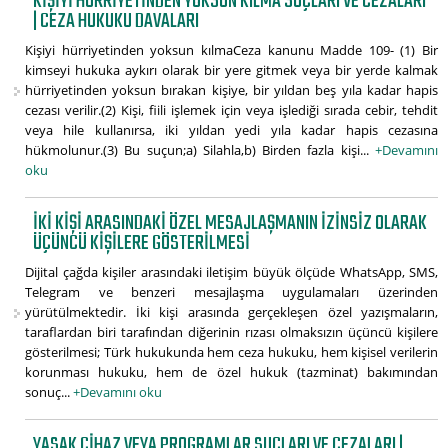
KIŞIYI HÜRRIYETINDEN YOKSUN KILMA SUÇLARI VE CEZALARI
| CEZA HUKUKU DAVALARI
Kişiyi hürriyetinden yoksun kılmaCeza kanunu Madde 109- (1) Bir
kimseyi hukuka aykırı olarak bir yere gitmek veya bir yerde kalmak
hürriyetinden yoksun bırakan kişiye, bir yıldan beş yıla kadar hapis
cezası verilir.(2) Kişi, fiili işlemek için veya işlediği sırada cebir, tehdit
veya hile kullanırsa, iki yıldan yedi yıla kadar hapis cezasına
hükmolunur.(3) Bu suçun;a) Silahla,b) Birden fazla kişi...
+Devamını
oku
İKI KIŞI ARASINDAKI ÖZEL MESAJLAŞMANIN İZINSIZ OLARAK
ÜÇÜNCÜ KIŞILERE GÖSTERILMESI
Dijital çağda kişiler arasındaki iletişim büyük ölçüde WhatsApp, SMS,
Telegram ve benzeri mesajlaşma uygulamaları üzerinden
yürütülmektedir. İki kişi arasında gerçekleşen özel yazışmaların,
taraflardan biri tarafından diğerinin rızası olmaksızın üçüncü kişilere
gösterilmesi; Türk hukukunda hem ceza hukuku, hem kişisel verilerin
korunması hukuku, hem de özel hukuk (tazminat) bakımından
sonuç...
+Devamını oku
YASAK CIHAZ VEYA PROGRAMLAR SUÇLARI VE CEZALARI |