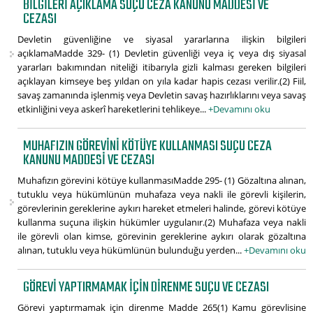
BILGILERI AÇIKLAMA SUÇU CEZA KANUNU MADDESI VE
CEZASI
Devletin güvenliğine ve siyasal yararlarına ilişkin bilgileri
açıklamaMadde 329- (1) Devletin güvenliği veya iç veya dış siyasal
yararları bakımından niteliği itibarıyla gizli kalması gereken bilgileri
açıklayan kimseye beş yıldan on yıla kadar hapis cezası verilir.(2) Fiil,
savaş zamanında işlenmiş veya Devletin savaş hazırlıklarını veya savaş
etkinliğini veya askerî hareketlerini tehlikeye...
+Devamını oku
MUHAFIZIN GÖREVINI KÖTÜYE KULLANMASI SUÇU CEZA
KANUNU MADDESI VE CEZASI
Muhafızın görevini kötüye kullanmasıMadde 295- (1) Gözaltına alınan,
tutuklu veya hükümlünün muhafaza veya nakli ile görevli kişilerin,
görevlerinin gereklerine aykırı hareket etmeleri halinde, görevi kötüye
kullanma suçuna ilişkin hükümler uygulanır.(2) Muhafaza veya nakli
ile görevli olan kimse, görevinin gereklerine aykırı olarak gözaltına
alınan, tutuklu veya hükümlünün bulunduğu yerden...
+Devamını oku
GÖREVI YAPTIRMAMAK IÇIN DIRENME SUÇU VE CEZASI
Görevi yaptırmamak için direnme Madde 265(1) Kamu görevlisine