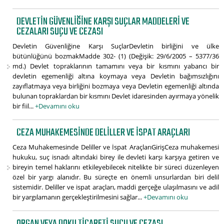
DEVLETIN GÜVENLIĞINE KARŞI SUÇLAR MADDELERI VE
CEZALARI SUÇU VE CEZASI
Devletin Güvenliğine Karşı SuçlarDevletin birliğini ve ülke
bütünlüğünü bozmakMadde 302- (1) (Değişik: 29/6/2005 – 5377/36
md.) Devlet topraklarının tamamını veya bir kısmını yabancı bir
devletin egemenliği altına koymaya veya Devletin bağımsızlığını
zayıflatmaya veya birliğini bozmaya veya Devletin egemenliği altında
bulunan topraklardan bir kısmını Devlet idaresinden ayırmaya yönelik
bir fiil...
+Devamını oku
CEZA MUHAKEMESINDE DELILLER VE İSPAT ARAÇLARI
Ceza Muhakemesinde Deliller ve İspat AraçlarıGirişCeza muhakemesi
hukuku, suç isnadı altındaki birey ile devleti karşı karşıya getiren ve
bireyin temel haklarını etkileyebilecek nitelikte bir süreci düzenleyen
özel bir yargı alanıdır. Bu süreçte en önemli unsurlardan biri delil
sistemidir. Deliller ve ispat araçları, maddi gerçeğe ulaşılmasını ve adil
bir yargılamanın gerçekleştirilmesini sağlar...
+Devamını oku
ORGAN VEYA DOKU TICARETI SUÇU VE CEZASI