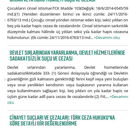
Çocukların cinsel istismarıTCK Madde 103(Değişik: 18/6/2014-6545/59
md.)(1) (Yeniden düzenlenen birinci ve ikinci cümle: 24/11/2016-
6763/13 md.) Çocuğu cinsel yönden istismar eden kişi, sekiz yıldan on
beş yıla kadar hapis cezası ile cezalandırılır. Cinsel istismarın sarkıntılık
düzeyinde kalması hâlinde üç yıldan sekiz yıla kadar hapis cezasına
hükmolunur. (Ek cümle: 24/11/2016-6763/13 md...
+Devamını oku
DEVLET SIRLARINDAN YARARLANMA, DEVLET HIZMETLERINDE
SADAKATSIZLIK SUÇU VE CEZASI
Devlet sırlarından yararlanma, Devlet hizmetlerinde
sadakatsizlikMadde 333- (1) Görevi dolayısıyla öğrendiği ve Devletin
güvenliğinin gizli kalmasını gerektirdiği fenni keşif veya yeni buluşları
veya sınai yenilikleri kendisinin veya başkasının yararına kullanan
veya kullanılmasını sağlayan kişi, beş yıldan on yıla kadar hapis ve
üçbin güne kadar adlî para cezası ile cezalandırılır.(2) Fiil,...
+Devamını
oku
CINAYET SUÇLARI VE CEZALARI: TÜRK CEZA HUKUKU'NA
GÖRE DETAYLI BIR DEĞERLENDIRME