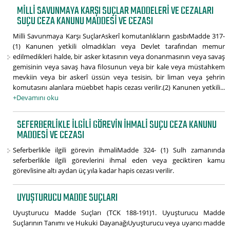
MILLI SAVUNMAYA KARŞI SUÇLAR MADDELERI VE CEZALARI
SUÇU CEZA KANUNU MADDESI VE CEZASI
Milli Savunmaya Karşı SuçlarAskerî komutanlıkların gasbıMadde 317-
(1) Kanunen yetkili olmadıkları veya Devlet tarafından memur
edilmedikleri halde, bir asker kıtasının veya donanmasının veya savaş
gemisinin veya savaş hava filosunun veya bir kale veya müstahkem
mevkiin veya bir askerî üssün veya tesisin, bir liman veya şehrin
komutasını alanlara müebbet hapis cezası verilir.(2) Kanunen yetkili...
+Devamını oku
SEFERBERLIKLE ILGILI GÖREVIN IHMALI SUÇU CEZA KANUNU
MADDESI VE CEZASI
Seferberlikle ilgili görevin ihmaliMadde 324- (1) Sulh zamanında
seferberlikle ilgili görevlerini ihmal eden veya geciktiren kamu
görevlisine altı aydan üç yıla kadar hapis cezası verilir.
UYUŞTURUCU MADDE SUÇLARI
Uyuşturucu Madde Suçları (TCK 188-191)1. Uyuşturucu Madde
Suçlarının Tanımı ve Hukuki DayanağıUyuşturucu veya uyarıcı madde