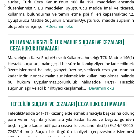
suçları, Türk Ceza Kanunu'nun 188 ila 191. maddeleri arasında
düzenlenmiştir. Bu maddeler, uyuşturucu madde imal ve ticareti,
kullanma, bulundurma ve temin etme gibi fiilleri kapsamaktadır.2.
Uyuşturucu Madde Suçunun UnsurlarıUyuşturucu madde suçlarının
oluşabilmesi için şu...
+Devamını oku
KULLANMA HIRSIZLIĞI TCK MADDE SUÇLARI VE CEZALARI |
CEZA HUKUKU DAVALARI
Malvarlığına Karşı SuçlarHırsızlıkKullanma hırsızlığı TCK Madde 146(1)
Hırsızlık suçunun, malın geçici bir süre kullanılıp zilyedine iade edilmek
üzere işlenmesi halinde, şikayet üzerine, verilecek ceza yarı oranına
kadar indirilir.Ancak malın suç işlemek için kullanılmış olması halinde
bu hüküm uygulanmaz.Zorunluluk hâliMadde 147(1) Hırsızlık
suçunun ağır ve acil bir ihtiyacı karşılamak...
+Devamını oku
TEFECILIK SUÇLARI VE CEZALARI | CEZA HUKUKU DAVALARI
TefecilikMadde 241- (1) Kazanç elde etmek amacıyla başkasına ödünç
para veren kişi, iki yıldan altı yıla kadar hapis ve beşyüz günden
beşbin güne kadar adlî para cezası ile cezalandırılır.(2) (Ek:14/4/2020-
7242/14 md.) Suçun bir örgütün faaliyeti çerçevesinde işlenmesi