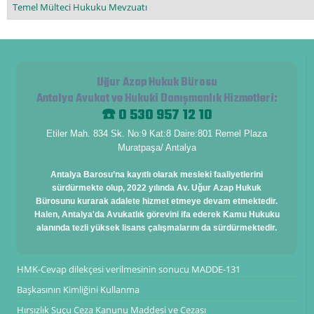
Temel Mülteci Hukuku Mevzuatı
Uğur Azap Hukuk Bürosu
Antalya Avukat ve Hukuki Danışmanlık Hizmetleri
:
☎️ 0 530 957 12 10
Etiler Mah. 834 Sk. No:9 Kat:8 Daire:801 Remel Plaza
Muratpaşa/ Antalya
Antalya Barosu’na kayıtlı olarak mesleki faaliyetlerini
sürdürmekte olup, 2022 yılında Av. Uğur Azap Hukuk
Bürosunu kurarak adalete hizmet etmeye devam etmektedir.
Halen, Antalya'da Avukatlık görevini ifa ederek Kamu Hukuku
alanında tezli yüksek lisans çalışmalarını da sürdürmektedir.
HMK-Cevap dilekçesi verilmesinin sonucu MADDE-131
Başkasının Kimliğini Kullanma
Hırsızlık Suçu Ceza Kanunu Maddesi ve Cezası