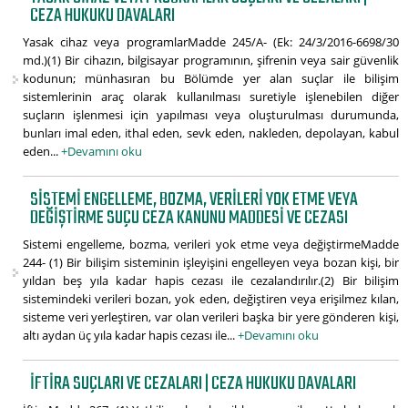
CEZA HUKUKU DAVALARI
Yasak cihaz veya programlarMadde 245/A- (Ek: 24/3/2016-6698/30
md.)(1) Bir cihazın, bilgisayar programının, şifrenin veya sair güvenlik
kodunun; münhasıran bu Bölümde yer alan suçlar ile bilişim
sistemlerinin araç olarak kullanılması suretiyle işlenebilen diğer
suçların işlenmesi için yapılması veya oluşturulması durumunda,
bunları imal eden, ithal eden, sevk eden, nakleden, depolayan, kabul
eden...
+Devamını oku
SISTEMI ENGELLEME, BOZMA, VERILERI YOK ETME VEYA
DEĞIŞTIRME SUÇU CEZA KANUNU MADDESI VE CEZASI
Sistemi engelleme, bozma, verileri yok etme veya değiştirmeMadde
244- (1) Bir bilişim sisteminin işleyişini engelleyen veya bozan kişi, bir
yıldan beş yıla kadar hapis cezası ile cezalandırılır.(2) Bir bilişim
sistemindeki verileri bozan, yok eden, değiştiren veya erişilmez kılan,
sisteme veri yerleştiren, var olan verileri başka bir yere gönderen kişi,
altı aydan üç yıla kadar hapis cezası ile...
+Devamını oku
İFTIRA SUÇLARI VE CEZALARI | CEZA HUKUKU DAVALARI