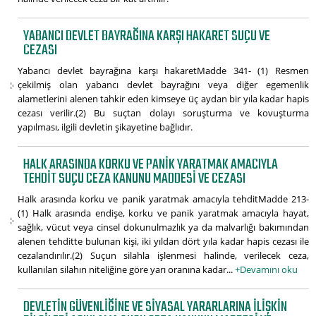
YABANCI DEVLET BAYRAĞINA KARŞI HAKARET SUÇU VE
CEZASI
Yabancı devlet bayrağına karşı hakaretMadde 341- (1) Resmen
çekilmiş olan yabancı devlet bayrağını veya diğer egemenlik
alametlerini alenen tahkir eden kimseye üç aydan bir yıla kadar hapis
cezası verilir.(2) Bu suçtan dolayı soruşturma ve kovuşturma
yapılması, ilgili devletin şikayetine bağlıdır.
HALK ARASINDA KORKU VE PANIK YARATMAK AMACIYLA
TEHDIT SUÇU CEZA KANUNU MADDESI VE CEZASI
Halk arasında korku ve panik yaratmak amacıyla tehditMadde 213-
(1) Halk arasında endişe, korku ve panik yaratmak amacıyla hayat,
sağlık, vücut veya cinsel dokunulmazlık ya da malvarlığı bakımından
alenen tehditte bulunan kişi, iki yıldan dört yıla kadar hapis cezası ile
cezalandırılır.(2) Suçun silahla işlenmesi halinde, verilecek ceza,
kullanılan silahın niteliğine göre yarı oranına kadar...
+Devamını oku
DEVLETIN GÜVENLIĞINE VE SIYASAL YARARLARINA ILIŞKIN