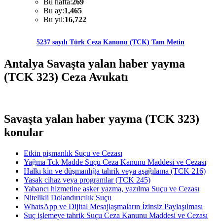
Bu hafta:
269
Bu ay:
1,465
Bu yıl:
16,722
5237 sayılı Türk Ceza Kanunu (TCK) Tam Metin
Antalya Savaşta yalan haber yayma
(TCK 323) Ceza Avukatı
Savaşta yalan haber yayma (TCK 323)
konular
Etkin pişmanlık Suçu ve Cezası
Yağma Tck Madde Suçu Ceza Kanunu Maddesi ve Cezası
Halkı kin ve düşmanlığa tahrik veya aşağılama (TCK 216)
Yasak cihaz veya programlar (TCK 245)
Yabancı hizmetine asker yazma, yazılma Suçu ve Cezası
Nitelikli Dolandırıcılık Suçu
WhatsApp ve Dijital Mesajlaşmaların İzinsiz Paylaşılması
Suç işlemeye tahrik Suçu Ceza Kanunu Maddesi ve Cezası