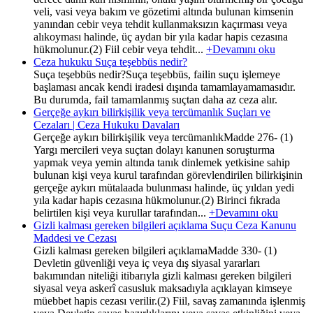
veli, vasi veya bakım ve gözetimi altında bulunan kimsenin
yanından cebir veya tehdit kullanmaksızın kaçırması veya
alıkoyması halinde, üç aydan bir yıla kadar hapis cezasına
hükmolunur.(2) Fiil cebir veya tehdit...
+Devamını oku
Ceza hukuku Suça teşebbüs nedir?
Suça teşebbüs nedir?Suça teşebbüs, failin suçu işlemeye
başlaması ancak kendi iradesi dışında tamamlayamamasıdır.
Bu durumda, fail tamamlanmış suçtan daha az ceza alır.
Gerçeğe aykırı bilirkişilik veya tercümanlık Suçları ve
Cezaları | Ceza Hukuku Davaları
Gerçeğe aykırı bilirkişilik veya tercümanlıkMadde 276- (1)
Yargı mercileri veya suçtan dolayı kanunen soruşturma
yapmak veya yemin altında tanık dinlemek yetkisine sahip
bulunan kişi veya kurul tarafından görevlendirilen bilirkişinin
gerçeğe aykırı mütalaada bulunması halinde, üç yıldan yedi
yıla kadar hapis cezasına hükmolunur.(2) Birinci fıkrada
belirtilen kişi veya kurullar tarafından...
+Devamını oku
Gizli kalması gereken bilgileri açıklama Suçu Ceza Kanunu
Maddesi ve Cezası
Gizli kalması gereken bilgileri açıklamaMadde 330- (1)
Devletin güvenliği veya iç veya dış siyasal yararları
bakımından niteliği itibarıyla gizli kalması gereken bilgileri
siyasal veya askerî casusluk maksadıyla açıklayan kimseye
müebbet hapis cezası verilir.(2) Fiil, savaş zamanında işlenmiş