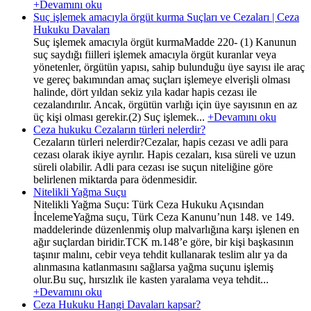
+Devamını oku
Suç işlemek amacıyla örgüt kurma Suçları ve Cezaları | Ceza
Hukuku Davaları
Suç işlemek amacıyla örgüt kurmaMadde 220- (1) Kanunun
suç saydığı fiilleri işlemek amacıyla örgüt kuranlar veya
yönetenler, örgütün yapısı, sahip bulunduğu üye sayısı ile araç
ve gereç bakımından amaç suçları işlemeye elverişli olması
halinde, dört yıldan sekiz yıla kadar hapis cezası ile
cezalandırılır. Ancak, örgütün varlığı için üye sayısının en az
üç kişi olması gerekir.(2) Suç işlemek...
+Devamını oku
Ceza hukuku Cezaların türleri nelerdir?
Cezaların türleri nelerdir?Cezalar, hapis cezası ve adli para
cezası olarak ikiye ayrılır. Hapis cezaları, kısa süreli ve uzun
süreli olabilir. Adli para cezası ise suçun niteliğine göre
belirlenen miktarda para ödenmesidir.
Nitelikli Yağma Suçu
Nitelikli Yağma Suçu: Türk Ceza Hukuku Açısından
İncelemeYağma suçu, Türk Ceza Kanunu’nun 148. ve 149.
maddelerinde düzenlenmiş olup malvarlığına karşı işlenen en
ağır suçlardan biridir.TCK m.148’e göre, bir kişi başkasının
taşınır malını, cebir veya tehdit kullanarak teslim alır ya da
alınmasına katlanmasını sağlarsa yağma suçunu işlemiş
olur.Bu suç, hırsızlık ile kasten yaralama veya tehdit...
+Devamını oku
Ceza Hukuku Hangi Davaları kapsar?