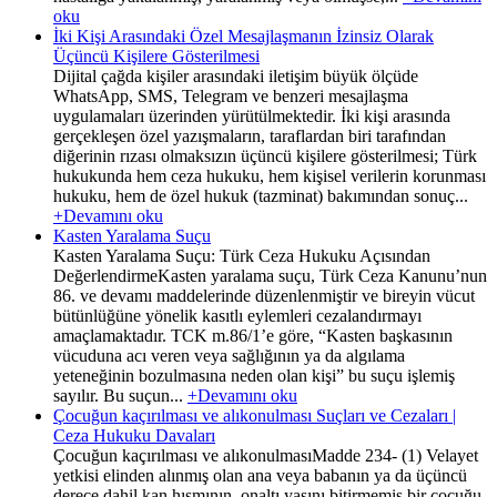
oku
İki Kişi Arasındaki Özel Mesajlaşmanın İzinsiz Olarak
Üçüncü Kişilere Gösterilmesi
Dijital çağda kişiler arasındaki iletişim büyük ölçüde
WhatsApp, SMS, Telegram ve benzeri mesajlaşma
uygulamaları üzerinden yürütülmektedir. İki kişi arasında
gerçekleşen özel yazışmaların, taraflardan biri tarafından
diğerinin rızası olmaksızın üçüncü kişilere gösterilmesi; Türk
hukukunda hem ceza hukuku, hem kişisel verilerin korunması
hukuku, hem de özel hukuk (tazminat) bakımından sonuç...
+Devamını oku
Kasten Yaralama Suçu
Kasten Yaralama Suçu: Türk Ceza Hukuku Açısından
DeğerlendirmeKasten yaralama suçu, Türk Ceza Kanunu’nun
86. ve devamı maddelerinde düzenlenmiştir ve bireyin vücut
bütünlüğüne yönelik kasıtlı eylemleri cezalandırmayı
amaçlamaktadır. TCK m.86/1’e göre, “Kasten başkasının
vücuduna acı veren veya sağlığının ya da algılama
yeteneğinin bozulmasına neden olan kişi” bu suçu işlemiş
sayılır. Bu suçun...
+Devamını oku
Çocuğun kaçırılması ve alıkonulması Suçları ve Cezaları |
Ceza Hukuku Davaları
Çocuğun kaçırılması ve alıkonulmasıMadde 234- (1) Velayet
yetkisi elinden alınmış olan ana veya babanın ya da üçüncü
derece dahil kan hısmının, onaltı yaşını bitirmemiş bir çocuğu