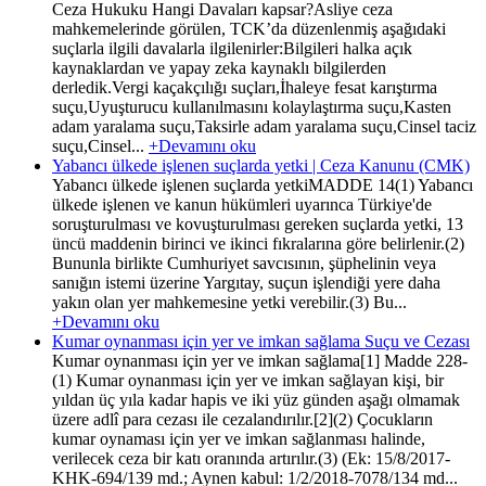
Ceza Hukuku Hangi Davaları kapsar?Asliye ceza
mahkemelerinde görülen, TCK’da düzenlenmiş aşağıdaki
suçlarla ilgili davalarla ilgilenirler:Bilgileri halka açık
kaynaklardan ve yapay zeka kaynaklı bilgilerden
derledik.Vergi kaçakçılığı suçları,İhaleye fesat karıştırma
suçu,Uyuşturucu kullanılmasını kolaylaştırma suçu,Kasten
adam yaralama suçu,Taksirle adam yaralama suçu,Cinsel taciz
suçu,Cinsel...
+Devamını oku
Yabancı ülkede işlenen suçlarda yetki | Ceza Kanunu (CMK)
Yabancı ülkede işlenen suçlarda yetkiMADDE 14(1) Yabancı
ülkede işlenen ve kanun hükümleri uyarınca Türkiye'de
soruşturulması ve kovuşturulması gereken suçlarda yetki, 13
üncü maddenin birinci ve ikinci fıkralarına göre belirlenir.(2)
Bununla birlikte Cumhuriyet savcısının, şüphelinin veya
sanığın istemi üzerine Yargıtay, suçun işlendiği yere daha
yakın olan yer mahkemesine yetki verebilir.(3) Bu...
+Devamını oku
Kumar oynanması için yer ve imkan sağlama Suçu ve Cezası
Kumar oynanması için yer ve imkan sağlama[1] Madde 228-
(1) Kumar oynanması için yer ve imkan sağlayan kişi, bir
yıldan üç yıla kadar hapis ve iki yüz günden aşağı olmamak
üzere adlî para cezası ile cezalandırılır.[2](2) Çocukların
kumar oynaması için yer ve imkan sağlanması halinde,
verilecek ceza bir katı oranında artırılır.(3) (Ek: 15/8/2017-
KHK-694/139 md.; Aynen kabul: 1/2/2018-7078/134 md...