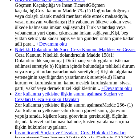
Göçmen Kaçakçılığı ve İnsan TicaretiGöçmen
kaçakçılığıCeza kanunu Madde 79- (1) Doğrudan doğruya
veya dolaylı olarak maddi menfaat elde etmek maksadıyla,
yasal olmayan yollardan;a) Bir yabancıyı ülkeye sokan veya
ülkede kalmasına imkan sağlayan,b) Türk vatandaşı veya
yabancının yurt dışına çıkmasına imkan sağlayan,Kişi, beş
yıldan sekiz yıla kadar hapis ve bin günden onbin güne kadar
adlî para...
+Devamını oku
Nitelikli Dolandırıcılık Suçu Ceza Kanunu Maddesi ve Cezası
Ceza Kanunu Nitelikli dolandırıcılık Madde 158(1)
Dolandırıcılık suçunun;a) Dinî inanç ve duyguların istismar
edilmesi suretiyle,b) Kişinin içinde bulunduğu tehlikeli durum
veya zor şartlardan yararlanmak suretiyle,c) Kişinin algılama
yeteneğinin zayıflığından yararlanmak suretiyle,d) Kamu
kurum ve kuruluşlarının, kamu meslek kuruluşlarının, siyasi
parti, vakıf veya dernek tüzel kişiliklerinin...
+Devamını oku
Zor kullanma yetkisine ilişkin sınırın aşılması Suçları ve
Cezaları | Ceza Hukuku Davaları
Zor kullanma yetkisine ilişkin sınırın aşılmasıMadde 256- (1)
Zor kullanma yetkisine sahip kamu görevlisinin, görevini
yaptığı sırada, kişilere karşı görevinin gerektirdiği ölçünün
dışında kuvvet kullanması halinde, kasten yaralama suçuna
ilişkin hükümler uygulanır.
İnsan ticareti Suçları ve Cezaları | Ceza Hukuku Davaları