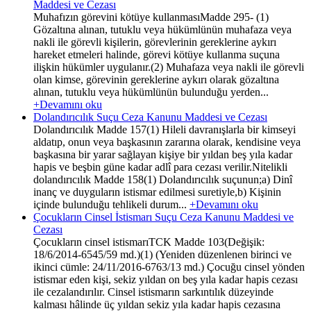
Maddesi ve Cezası
Muhafızın görevini kötüye kullanmasıMadde 295- (1)
Gözaltına alınan, tutuklu veya hükümlünün muhafaza veya
nakli ile görevli kişilerin, görevlerinin gereklerine aykırı
hareket etmeleri halinde, görevi kötüye kullanma suçuna
ilişkin hükümler uygulanır.(2) Muhafaza veya nakli ile görevli
olan kimse, görevinin gereklerine aykırı olarak gözaltına
alınan, tutuklu veya hükümlünün bulunduğu yerden...
+Devamını oku
Dolandırıcılık Suçu Ceza Kanunu Maddesi ve Cezası
Dolandırıcılık Madde 157(1) Hileli davranışlarla bir kimseyi
aldatıp, onun veya başkasının zararına olarak, kendisine veya
başkasına bir yarar sağlayan kişiye bir yıldan beş yıla kadar
hapis ve beşbin güne kadar adlî para cezası verilir.Nitelikli
dolandırıcılık Madde 158(1) Dolandırıcılık suçunun;a) Dinî
inanç ve duyguların istismar edilmesi suretiyle,b) Kişinin
içinde bulunduğu tehlikeli durum...
+Devamını oku
Çocukların Cinsel İstismarı Suçu Ceza Kanunu Maddesi ve
Cezası
Çocukların cinsel istismarıTCK Madde 103(Değişik:
18/6/2014-6545/59 md.)(1) (Yeniden düzenlenen birinci ve
ikinci cümle: 24/11/2016-6763/13 md.) Çocuğu cinsel yönden
istismar eden kişi, sekiz yıldan on beş yıla kadar hapis cezası
ile cezalandırılır. Cinsel istismarın sarkıntılık düzeyinde
kalması hâlinde üç yıldan sekiz yıla kadar hapis cezasına