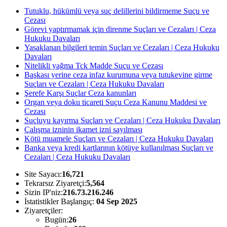
Tutuklu, hükümlü veya suç delillerini bildirmeme Suçu ve
Cezası
Görevi yaptırmamak için direnme Suçları ve Cezaları | Ceza
Hukuku Davaları
Yasaklanan bilgileri temin Suçları ve Cezaları | Ceza Hukuku
Davaları
Nitelikli yağma Tck Madde Suçu ve Cezası
Başkası yerine ceza infaz kurumuna veya tutukevine girme
Suçları ve Cezaları | Ceza Hukuku Davaları
Şerefe Karşı Suçlar Ceza kanunları
Organ veya doku ticareti Suçu Ceza Kanunu Maddesi ve
Cezası
Suçluyu kayırma Suçları ve Cezaları | Ceza Hukuku Davaları
Çalışma izninin ikamet izni sayılması
Kötü muamele Suçları ve Cezaları | Ceza Hukuku Davaları
Banka veya kredi kartlarının kötüye kullanılması Suçları ve
Cezaları | Ceza Hukuku Davaları
Site Sayacı:
16,721
Tekrarsız Ziyaretçi:
5,564
Sizin IP'niz:
216.73.216.246
İstatistikler Başlangıç:
04 Sep 2025
Ziyaretçiler:
Bugün:
26