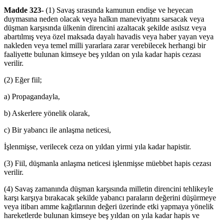
Madde 323-
(1) Savaş sırasında kamunun endişe ve heyecan
duymasına neden olacak veya halkın maneviyatını sarsacak veya
düşman karşısında ülkenin direncini azaltacak şekilde asılsız veya
abartılmış veya özel maksada dayalı havadis veya haber yayan veya
nakleden veya temel milli yararlara zarar verebilecek herhangi bir
faaliyette bulunan kimseye beş yıldan on yıla kadar hapis cezası
verilir.
(2) Eğer fiil;
a) Propagandayla,
b) Askerlere yönelik olarak,
c) Bir yabancı ile anlaşma neticesi,
İşlenmişse, verilecek ceza on yıldan yirmi yıla kadar hapistir.
(3) Fiil, düşmanla anlaşma neticesi işlenmişse müebbet hapis cezası
verilir.
(4) Savaş zamanında düşman karşısında milletin direncini tehlikeyle
karşı karşıya bırakacak şekilde yabancı paraların değerini düşürmeye
veya itibarı amme kağıtlarının değeri üzerinde etki yapmaya yönelik
hareketlerde bulunan kimseye beş yıldan on yıla kadar hapis ve