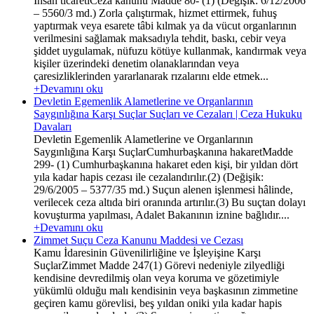
İnsan ticaretiCeza kanunu Madde 80- (1) (Değişik: 6/12/2006
– 5560/3 md.) Zorla çalıştırmak, hizmet ettirmek, fuhuş
yaptırmak veya esarete tâbi kılmak ya da vücut organlarının
verilmesini sağlamak maksadıyla tehdit, baskı, cebir veya
şiddet uygulamak, nüfuzu kötüye kullanmak, kandırmak veya
kişiler üzerindeki denetim olanaklarından veya
çaresizliklerinden yararlanarak rızalarını elde etmek...
+Devamını oku
Devletin Egemenlik Alametlerine ve Organlarının
Saygınlığına Karşı Suçlar Suçları ve Cezaları | Ceza Hukuku
Davaları
Devletin Egemenlik Alametlerine ve Organlarının
Saygınlığına Karşı SuçlarCumhurbaşkanına hakaretMadde
299- (1) Cumhurbaşkanına hakaret eden kişi, bir yıldan dört
yıla kadar hapis cezası ile cezalandırılır.(2) (Değişik:
29/6/2005 – 5377/35 md.) Suçun alenen işlenmesi hâlinde,
verilecek ceza altıda biri oranında artırılır.(3) Bu suçtan dolayı
kovuşturma yapılması, Adalet Bakanının iznine bağlıdır....
+Devamını oku
Zimmet Suçu Ceza Kanunu Maddesi ve Cezası
Kamu İdaresinin Güvenilirliğine ve İşleyişine Karşı
SuçlarZimmet Madde 247(1) Görevi nedeniyle zilyedliği
kendisine devredilmiş olan veya koruma ve gözetimiyle
yükümlü olduğu malı kendisinin veya başkasının zimmetine
geçiren kamu görevlisi, beş yıldan oniki yıla kadar hapis