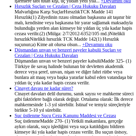
işlemlere tâbi tutan kişi, üç yıldan yedi yıla...
+Devamını oku
Hırsızlık Suçları ve Cezaları | Ceza Hukuku Davaları
Malvarlığına Karşı SuçlarHırsızlıkTCK Madde 141
Hırsızlık(1) Zilyedinin rızası olmadan başkasına ait taşınır bir
malı, kendisine veya başkasına bir yarar sağlamak maksadıyla
bulunduğu yerden alan kimseye bir yıldan üç yıla kadar hapis
cezası verilir.(2) (Mülga: 2/7/2012-6352/105 md.)Nitelikli
hırsızlıkNitelikli hırsızlık TCK Madde 142(1) Hırsızlık
suçunun;a) Kime ait olursa olsun...
+Devamını oku
Düşmandan unvan ve benzeri payeler kabulü Suçları ve
Cezaları | Ceza Hukuku Davaları
Düşmandan unvan ve benzeri payeler kabulüMadde 325- (1)
Türkiye ile savaş halinde bulunan bir devletten akademik
derece veya şeref, unvan, nişan ve diğer fahri rütbe veya
bunlara ait maaş veya başka yararlar kabul eden vatandaşa bir
yıldan üç yıla kadar hapis cezası verilir.
Cinayet davası ne kadar sürer?
Cinayet davaları delil durumu, sanık sayısı ve mahkeme süreci
gibi faktörlere bağlı olarak değişir. Ortalama olarak: İlk derece
mahkemesinde 1-3 yıl sürebilir. İstinaf ve temyiz süreçleriyle
birlikte 5-10 yıl sürebilir.
Suç üstlenme Suçu Ceza Kanunu Maddesi ve Cezası
Suç üstlenmeMadde 270- (1) Yetkili makamlara, gerçeğe
aykırı olarak, suçu işlediğini veya suça katıldığını bildiren
kimseye iki yıla kadar hapis cezası verilir. Bu suçun üstsoy,