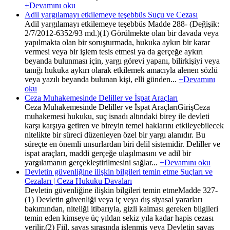
+Devamını oku
Adil yargılamayı etkilemeye teşebbüs Suçu ve Cezası
Adil yargılamayı etkilemeye teşebbüs Madde 288- (Değişik:
2/7/2012-6352/93 md.)(1) Görülmekte olan bir davada veya
yapılmakta olan bir soruşturmada, hukuka aykırı bir karar
vermesi veya bir işlem tesis etmesi ya da gerçeğe aykırı
beyanda bulunması için, yargı görevi yapanı, bilirkişiyi veya
tanığı hukuka aykırı olarak etkilemek amacıyla alenen sözlü
veya yazılı beyanda bulunan kişi, elli günden...
+Devamını
oku
Ceza Muhakemesinde Deliller ve İspat Araçları
Ceza Muhakemesinde Deliller ve İspat AraçlarıGirişCeza
muhakemesi hukuku, suç isnadı altındaki birey ile devleti
karşı karşıya getiren ve bireyin temel haklarını etkileyebilecek
nitelikte bir süreci düzenleyen özel bir yargı alanıdır. Bu
süreçte en önemli unsurlardan biri delil sistemidir. Deliller ve
ispat araçları, maddi gerçeğe ulaşılmasını ve adil bir
yargılamanın gerçekleştirilmesini sağlar...
+Devamını oku
Devletin güvenliğine ilişkin bilgileri temin etme Suçları ve
Cezaları | Ceza Hukuku Davaları
Devletin güvenliğine ilişkin bilgileri temin etmeMadde 327-
(1) Devletin güvenliği veya iç veya dış siyasal yararları
bakımından, niteliği itibarıyla, gizli kalması gereken bilgileri
temin eden kimseye üç yıldan sekiz yıla kadar hapis cezası
verilir.(2) Fiil, savaş sırasında işlenmiş veya Devletin savaş