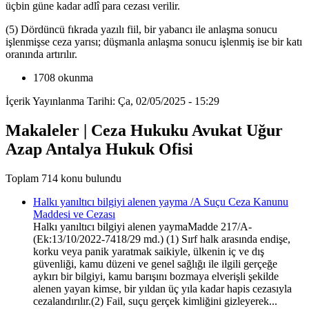
üçbin güne kadar adlî para cezası verilir.
(5) Dördüncü fıkrada yazılı fiil, bir yabancı ile anlaşma sonucu
işlenmişse ceza yarısı; düşmanla anlaşma sonucu işlenmiş ise bir katı
oranında artırılır.
1708 okunma
İçerik Yayınlanma Tarihi: Ça, 02/05/2025 - 15:29
Makaleler | Ceza Hukuku Avukat Uğur
Azap Antalya Hukuk Ofisi
Toplam 714 konu bulundu
Halkı yanıltıcı bilgiyi alenen yayma /A Suçu Ceza Kanunu
Maddesi ve Cezası
Halkı yanıltıcı bilgiyi alenen yaymaMadde 217/A-
(Ek:13/10/2022-7418/29 md.) (1) Sırf halk arasında endişe,
korku veya panik yaratmak saikiyle, ülkenin iç ve dış
güvenliği, kamu düzeni ve genel sağlığı ile ilgili gerçeğe
aykırı bir bilgiyi, kamu barışını bozmaya elverişli şekilde
alenen yayan kimse, bir yıldan üç yıla kadar hapis cezasıyla
cezalandırılır.(2) Fail, suçu gerçek kimliğini gizleyerek...