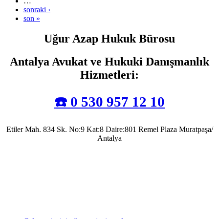
…
sonraki ›
son »
Uğur Azap Hukuk Bürosu
Antalya Avukat ve Hukuki Danışmanlık
Hizmetleri
:
☎️ 0 530 957 12 10
Etiler Mah. 834 Sk. No:9 Kat:8 Daire:801 Remel Plaza Muratpaşa/
Antalya
Antalya Barosu’na kayıtlı olarak mesleki faaliyetlerini sürdürmekte olup, 2022 yılında
Av. Uğur Azap Hukuk Bürosunu kurarak adalete hizmet etmeye devam etmektedir.
Halen, Antalya'da Avukatlık görevini ifa ederek Kamu Hukuku alanında tezli yüksek
lisans çalışmalarını da sürdürmektedir.