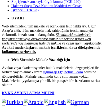
Suç işlemek amacıyla örgüt kurma (TCK 220)
Hakaret Suçu Ceza Kanunu Maddesi ve Cezası
İşkence (TCK 94)
UYARI
Web sitemizdeki tüm makale ve içeriklerin telif hakkı Av. Uğur
Azap’a aittir. Tüm makaleler hak sahipliğinin tescili amacıyla
elektronik imzalı zaman damgalıdır.
Sitemizdeki makalelerin
kopyalanarak veya özetlenerek izinsiz bir şekilde başka web
sitelerinde yayınlanması halinde hukuki ve cezai işlem yapılacaktır.
Avukat meslektaşların makale içeriklerini dava dilekçelerinde
kullanması serbesttir.
Web Sitemizde Makale Yazarlığı İçin
Avukat veya akademisyenler hukuk makalelerini özgeçmişleri ile
birlikte yayımlanmak üzere
ugurazap39@hotmail.com
adresine
gönderebilirler. Makale yazımında konu sınırlaması yoktur.
Makalelerin uygulamaya yönelik bir perspektifle hazırlanması rica
olunur.
KVKK AYDINLATMA METNİ