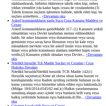
silahlandırarak, birbirini öldürmeye tahrik eden kişi, onbeş
yıldan yirmidört yıla kadar hapis cezası ile cezalandırılır.(3)
Tahrik konusu suçların işlenmesi halinde, tahrik eden kişi, bu
suçlara azmettiren...
+Devamını oku
Askerî komutanlıkların gasbı Suçu Ceza Kanunu Maddesi ve
Cezası
Askerî komutanlıkların gasbıMadde 317- (1) Kanunen yetkili
olmadıkları veya Devlet tarafından memur edilmedikleri
halde, bir asker kıtasının veya donanmasının veya savaş
gemisinin veya savaş hava filosunun veya bir kale veya
müstahkem mevkiin veya bir askerî üssün veya tesisin, bir
liman veya şehrin komutasını alanlara müebbet hapis cezası
verilir.(2) Kanunen yetkili olmaları veya Devlet...
+Devamını
oku
Nitelikli hırsızlık Tck Madde Suçları ve Cezaları | Ceza
Hukuku Davaları
Nitelikli hırsızlıkNitelikli hırsızlık TCK Madde 142(1)
Hırsızlık suçunun;a) Kime ait olursa olsun kamu kurum ve
kuruluşlarında veya ibadete ayrılmış yerlerde bulunan ya da
kamu yararına veya hizmetine tahsis edilen eşya hakkında,b)
(Mülga: 18/6/2014-6545/62 md.)c) Halkın yararlanmasına
sunulmuş ulaşım aracı içinde veya bunların belli varış veya
kalkış yerlerinde bulunan eşya hakkında,d) Bir...
+Devamını
oku
Göçmen kaçakçılığı Suçu ve Cezası