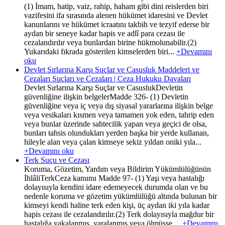
(1) İmam, hatip, vaiz, rahip, haham gibi dini reislerden biri
vazifesini ifa sırasında alenen hükümet idaresini ve Devlet
kanunlarını ve hükümet icraatını takbih ve tezyif ederse bir
aydan bir seneye kadar hapis ve adlî para cezası ile
cezalandırılır veya bunlardan birine hükmolunabilir.(2)
Yukarıdaki fıkrada gösterilen kimselerden biri...
+Devamını
oku
Devlet Sırlarına Karşı Suçlar ve Casusluk Maddeleri ve
Cezaları Suçları ve Cezaları | Ceza Hukuku Davaları
Devlet Sırlarına Karşı Suçlar ve CasuslukDevletin
güvenliğine ilişkin belgelerMadde 326- (1) Devletin
güvenliğine veya iç veya dış siyasal yararlarına ilişkin belge
veya vesikaları kısmen veya tamamen yok eden, tahrip eden
veya bunlar üzerinde sahtecilik yapan veya geçici de olsa,
bunları tahsis olundukları yerden başka bir yerde kullanan,
hileyle alan veya çalan kimseye sekiz yıldan oniki yıla...
+Devamını oku
Terk Suçu ve Cezası
Koruma, Gözetim, Yardım veya Bildirim Yükümlülüğünün
İhlâliTerkCeza kanunu Madde 97- (1) Yaşı veya hastalığı
dolayısıyla kendini idare edemeyecek durumda olan ve bu
nedenle koruma ve gözetim yükümlülüğü altında bulunan bir
kimseyi kendi haline terk eden kişi, üç aydan iki yıla kadar
hapis cezası ile cezalandırılır.(2) Terk dolayısıyla mağdur bir
hastalığa yakalanmış, yaralanmış veya ölmüşse,...
+Devamını