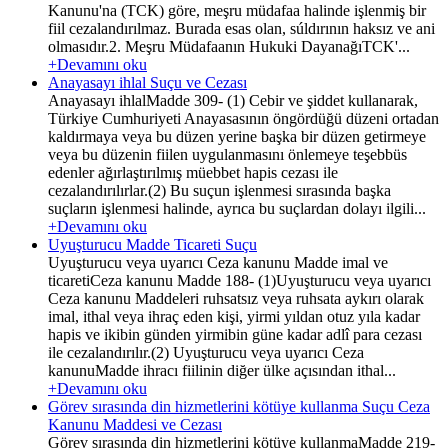
Kanunu'na (TCK) göre, meşru müdafaa halinde işlenmiş bir
fiil cezalandırılmaz. Burada esas olan, súldırının haksız ve ani
olmasıdır.2. Meşru Müdafaanın Hukuki DayanağıTCK'...
+Devamını oku
Anayasayı ihlal Suçu ve Cezası
Anayasayı ihlalMadde 309- (1) Cebir ve şiddet kullanarak,
Türkiye Cumhuriyeti Anayasasının öngördüğü düzeni ortadan
kaldırmaya veya bu düzen yerine başka bir düzen getirmeye
veya bu düzenin fiilen uygulanmasını önlemeye teşebbüs
edenler ağırlaştırılmış müebbet hapis cezası ile
cezalandırılırlar.(2) Bu suçun işlenmesi sırasında başka
suçların işlenmesi halinde, ayrıca bu suçlardan dolayı ilgili...
+Devamını oku
Uyuşturucu Madde Ticareti Suçu
Uyuşturucu veya uyarıcı Ceza kanunu Madde imal ve
ticaretiCeza kanunu Madde 188- (1)Uyuşturucu veya uyarıcı
Ceza kanunu Maddeleri ruhsatsız veya ruhsata aykırı olarak
imal, ithal veya ihraç eden kişi, yirmi yıldan otuz yıla kadar
hapis ve ikibin günden yirmibin güne kadar adlî para cezası
ile cezalandırılır.(2) Uyuşturucu veya uyarıcı Ceza
kanunuMadde ihracı fiilinin diğer ülke açısından ithal...
+Devamını oku
Görev sırasında din hizmetlerini kötüye kullanma Suçu Ceza
Kanunu Maddesi ve Cezası
Görev sırasında din hizmetlerini kötüye kullanmaMadde 219-