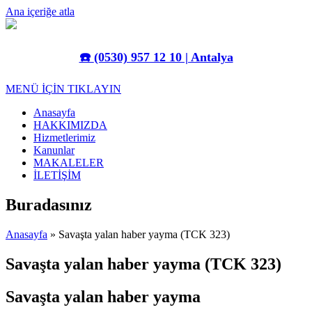
Ana içeriğe atla
☎️
(0530) 957 12 10 | Antalya
MENÜ İÇİN TIKLAYIN
Anasayfa
HAKKIMIZDA
Hizmetlerimiz
Kanunlar
MAKALELER
İLETİŞİM
Buradasınız
Anasayfa
» Savaşta yalan haber yayma (TCK 323)
Savaşta yalan haber yayma (TCK 323)
Savaşta yalan haber yayma