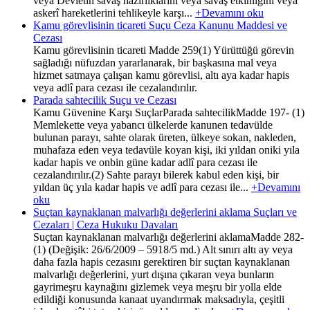
veya Devletin savaş hazırlıklarını veya savaş etkinliğini veya
askerî hareketlerini tehlikeyle karşı...
+Devamını oku
Kamu görevlisinin ticareti Suçu Ceza Kanunu Maddesi ve
Cezası
Kamu görevlisinin ticareti Madde 259(1) Yürüttüğü görevin
sağladığı nüfuzdan yararlanarak, bir başkasına mal veya
hizmet satmaya çalışan kamu görevlisi, altı aya kadar hapis
veya adlî para cezası ile cezalandırılır.
Parada sahtecilik Suçu ve Cezası
Kamu Güvenine Karşı SuçlarParada sahtecilikMadde 197- (1)
Memlekette veya yabancı ülkelerde kanunen tedavülde
bulunan parayı, sahte olarak üreten, ülkeye sokan, nakleden,
muhafaza eden veya tedavüle koyan kişi, iki yıldan oniki yıla
kadar hapis ve onbin güne kadar adlî para cezası ile
cezalandırılır.(2) Sahte parayı bilerek kabul eden kişi, bir
yıldan üç yıla kadar hapis ve adlî para cezası ile...
+Devamını
oku
Suçtan kaynaklanan malvarlığı değerlerini aklama Suçları ve
Cezaları | Ceza Hukuku Davaları
Suçtan kaynaklanan malvarlığı değerlerini aklamaMadde 282-
(1) (Değişik: 26/6/2009 – 5918/5 md.) Alt sınırı altı ay veya
daha fazla hapis cezasını gerektiren bir suçtan kaynaklanan
malvarlığı değerlerini, yurt dışına çıkaran veya bunların
gayrimeşru kaynağını gizlemek veya meşru bir yolla elde
edildiği konusunda kanaat uyandırmak maksadıyla, çeşitli