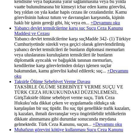
kendisine veya başkasına yarar sağlanmasına veya bu yolda
vaatte bulunulmasına bir kimseyi icbar eden kamu görevlisi,
beş yıldan on yıla kadar hapis cezası ile cezalandırılır. Kamu
görevlisinin haksız tutum ve davranışları karşısında, kişinin
haklı bir işinin gereği gibi, hiç veya en...
+Devamını oku
Yabancı devlet temsilcilerine karşı suç Suçu Ceza Kanunu
Maddesi ve Cezası
Yabancı devlet temsilcilerine karşı suçMadde 342- (1) Türkiye
Cumhuriyetinde sürekli veya geçici olarak görevlendirilmiş
yabancı devlet temsilcileri ile bunların diplomasi memurları
veya uluslararası kuruluşların temsilcileri ile bunların
diplomatik ayrıcalık ve bağışıklık tanınan memurları,
kendilerine karşı görevlerinden dolayı işlenen suçlar
bakımından, kamu görevlisi kabul edilerek; suç...
+Devamını
oku
Taksirle Ölüme Sebebiyet Verme Davası
TAKSİRLE ÖLÜME SEBEBİYET VERME SUÇU VE
TÜRK CEZA HUKUKUNDAKİ DÜZENLEMESİ1.
GirişTaksirle ölüme sebebiyet verme suçu, Türk Ceza
Hukuku’nda dikkat çeken ve uygulamada oldukça sık
karşılaşılan bir suç tipidir. Bu suç tipi genellikle trafik kazaları,
iş kazaları, ihmali davranışlar veya öngörülebilir tehlikelerin
dikkate alınmaması gibi durumlar sonucunda meydana
gelmektedir. Türk Ceza Kanunu, suçun...
+Devamını oku
Muhafızın görevini kötüye kullanması Suçu Ceza Kanunu