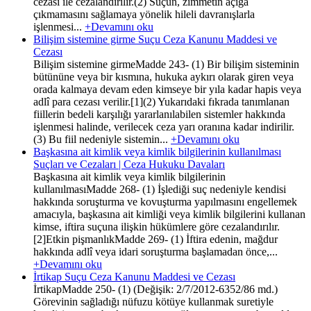
cezası ile cezalandırılır.(2) Suçun, zimmetin açığa
çıkmamasını sağlamaya yönelik hileli davranışlarla
işlenmesi...
+Devamını oku
Bilişim sistemine girme Suçu Ceza Kanunu Maddesi ve
Cezası
Bilişim sistemine girmeMadde 243- (1) Bir bilişim sisteminin
bütününe veya bir kısmına, hukuka aykırı olarak giren veya
orada kalmaya devam eden kimseye bir yıla kadar hapis veya
adlî para cezası verilir.[1](2) Yukarıdaki fıkrada tanımlanan
fiillerin bedeli karşılığı yararlanılabilen sistemler hakkında
işlenmesi halinde, verilecek ceza yarı oranına kadar indirilir.
(3) Bu fiil nedeniyle sistemin...
+Devamını oku
Başkasına ait kimlik veya kimlik bilgilerinin kullanılması
Suçları ve Cezaları | Ceza Hukuku Davaları
Başkasına ait kimlik veya kimlik bilgilerinin
kullanılmasıMadde 268- (1) İşlediği suç nedeniyle kendisi
hakkında soruşturma ve kovuşturma yapılmasını engellemek
amacıyla, başkasına ait kimliği veya kimlik bilgilerini kullanan
kimse, iftira suçuna ilişkin hükümlere göre cezalandırılır.
[2]Etkin pişmanlıkMadde 269- (1) İftira edenin, mağdur
hakkında adlî veya idari soruşturma başlamadan önce,...
+Devamını oku
İrtikap Suçu Ceza Kanunu Maddesi ve Cezası
İrtikapMadde 250- (1) (Değişik: 2/7/2012-6352/86 md.)
Görevinin sağladığı nüfuzu kötüye kullanmak suretiyle