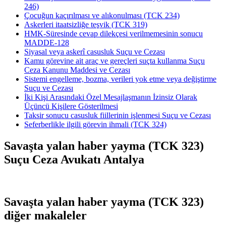
246)
Çocuğun kaçırılması ve alıkonulması (TCK 234)
Askerleri itaatsizliğe teşvik (TCK 319)
HMK-Süresinde cevap dilekçesi verilmemesinin sonucu
MADDE-128
Siyasal veya askerî casusluk Suçu ve Cezası
Kamu görevine ait araç ve gereçleri suçta kullanma Suçu
Ceza Kanunu Maddesi ve Cezası
Sistemi engelleme, bozma, verileri yok etme veya değiştirme
Suçu ve Cezası
İki Kişi Arasındaki Özel Mesajlaşmanın İzinsiz Olarak
Üçüncü Kişilere Gösterilmesi
Taksir sonucu casusluk fiillerinin işlenmesi Suçu ve Cezası
Seferberlikle ilgili görevin ihmali (TCK 324)
Savaşta yalan haber yayma (TCK 323)
Suçu Ceza Avukatı Antalya
Savaşta yalan haber yayma (TCK 323)
diğer makaleler