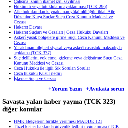
Çalışma izninin ikamet izni sayılması
Hükümlü veya tutukluların ayaklanması (TCK 296)
Aile hukukundan kaynaklanan yükümlülüğün ihlali Aile
Düzenine Karşı Suçlar Suçu Ceza Kanunu Maddesi ve
Cezası
Hakaret Davası
Hakaret Suçları ve Cezaları | Ceza Hukuku Davaları
Askerî yasak bölgelere girme Suçu Ceza Kanunu Maddesi ve
Cezası
Yasaklanan bilgileri siyasal veya askerî casusluk maksadıyla
açıklama (TCK 337)
Suç delillerini yok etme, gizleme veya değiştirme Suçu Ceza
Kanunu Maddesi ve Cezası
Ceza Hukuku ile ilgili Sık Sorulan Sorular
Ceza hukuku Kusur nedir?
İşkence Suçu ve Cezası
+Yorum Yazın | +Avukata sorun
Savaşta yalan haber yayma (TCK 323)
diğer konular
HMK-Belgelerin birlikte verilmesi MADDE-121
Tüzel kişiler hakkında güvenlik tedbiri uygulanması (TCK