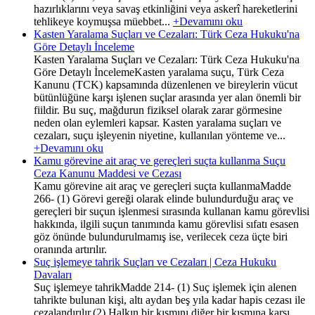
hazırlıklarını veya savaş etkinliğini veya askerî hareketlerini
tehlikeye koymuşsa müebbet...
+Devamını oku
Kasten Yaralama Suçları ve Cezaları: Türk Ceza Hukuku'na
Göre Detaylı İnceleme
Kasten Yaralama Suçları ve Cezaları: Türk Ceza Hukuku'na
Göre Detaylı İncelemeKasten yaralama suçu, Türk Ceza
Kanunu (TCK) kapsamında düzenlenen ve bireylerin vücut
bütünlüğüne karşı işlenen suçlar arasında yer alan önemli bir
fiildir. Bu suç, mağdurun fiziksel olarak zarar görmesine
neden olan eylemleri kapsar. Kasten yaralama suçları ve
cezaları, suçu işleyenin niyetine, kullanılan yönteme ve...
+Devamını oku
Kamu görevine ait araç ve gereçleri suçta kullanma Suçu
Ceza Kanunu Maddesi ve Cezası
Kamu görevine ait araç ve gereçleri suçta kullanmaMadde
266- (1) Görevi gereği olarak elinde bulundurduğu araç ve
gereçleri bir suçun işlenmesi sırasında kullanan kamu görevlisi
hakkında, ilgili suçun tanımında kamu görevlisi sıfatı esasen
göz önünde bulundurulmamış ise, verilecek ceza üçte biri
oranında artırılır.
Suç işlemeye tahrik Suçları ve Cezaları | Ceza Hukuku
Davaları
Suç işlemeye tahrikMadde 214- (1) Suç işlemek için alenen
tahrikte bulunan kişi, altı aydan beş yıla kadar hapis cezası ile
cezalandırılır.(2) Halkın bir kısmını diğer bir kısmına karşı