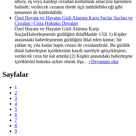
altsoy, eş veya kardeşi cezadan kurtarmak amacıyla işlenmesi
halinde; verilecek cezanın dörtte üçü indirilebileceği gibi
tamamen de kaldırılabilir.
Özel Hayata ve Hayatın Gizli Alanına Karşı Suçlar Suçları ve
Cezaları | Ceza Hukuku Davaları
Özel Hayata ve Hayatın Gizli Alanına Karşı
SuçlarHaberleşmenin gizliliğini ihlalMadde 132( 1) Kişiler
arasındaki haberleşmenin gizliliğini ihlal eden kimse, bir
yıldan üç yıla kadar hapis cezası ile cezalandırılır. Bu gizlilik
ihlali haberleşme içeriklerinin kaydı suretiyle gerçekleşirse,
verilecek ceza bir kat artırılır.(2) Kişiler arasındaki haberleşme
içeriklerini hukuka aykırı olarak ifşa...
+Devamını oku
Sayfalar
1
2
3
4
5
6
7
8
9