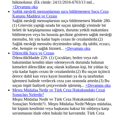
hükmolunur. (Ek cümle: 24/11/2016-6763/13 md...
+Devamını oku
Sağlık mesleği mensuplarının suçu bildirmemesi Suçu Ceza
Kanunu Maddesi ve Cezası
Sağlık mesleği mensuplarının suçu bildirmemesi Madde 280-
(1) Görevini yaptığı sırada bir suçun işlendiği yönünde bir
belirti ile karşılaşmasına rağmen, durumu yetkili makamlara
bildirmeyen veya bu hususta gecikme gösteren sağlık mesleği
mensubu, bir yıla kadar hapis cezası ile cezalandırılır.(2)
Sağlık mesleği mensubu deyiminden tabip, diş tabibi, eczacı,
ebe, hemşire ve sağlık hizmeti...
+Devamını oku
Dilencilik Suçu ve Cezası
DilencilikMadde 229- (1) Çocukları, beden veya ruh
bakımından kendini idare edemeyecek durumda bulunan
kimseleri dilencilikte araç olarak kullanan kişi, bir yıldan üç
yıla kadar hapis cezası ile cezalandırılır.(2) Bu suçun üçüncü
derece dahil kan veya kayın hısımları ya da eş tarafından
işlenmesi halinde verilecek ceza yarı oranında artırılır.(3) Bu
suçun örgüt faaliyeti çerçevesinde işlenmiş...
+Devamını oku
Meşru Müdafaa Nedir ve Türk Ceza Hukukundaki Cezai
Sonuçları Nelerdir?
Meşru Müdafaa Nedir ve Türk Ceza Hukukundaki Cezai
Sonuçları Nelerdir?1. Meşru Müdafaa Nedir?Meşru müdafaa,
bir kişinin kendisini veya başkasını haksız bir súldırıya karşı
savunmasını ifade eden hukuki bir kavramdır. Türk Ceza