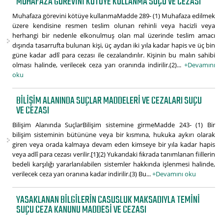
MUHAFAZA GÖREVINI KÖTÜYE KULLANMA SUÇU VE CEZASI
Muhafaza görevini kötüye kullanmaMadde 289- (1) Muhafaza edilmek
üzere kendisine resmen teslim olunan rehinli veya hacizli veya
herhangi bir nedenle elkonulmuş olan mal üzerinde teslim amacı
dışında tasarrufta bulunan kişi, üç aydan iki yıla kadar hapis ve üç bin
güne kadar adlî para cezası ile cezalandırılır. Kişinin bu malın sahibi
olması halinde, verilecek ceza yarı oranında indirilir.(2)...
+Devamını
oku
BILIŞIM ALANINDA SUÇLAR MADDELERI VE CEZALARI SUÇU
VE CEZASI
Bilişim Alanında SuçlarBilişim sistemine girmeMadde 243- (1) Bir
bilişim sisteminin bütününe veya bir kısmına, hukuka aykırı olarak
giren veya orada kalmaya devam eden kimseye bir yıla kadar hapis
veya adlî para cezası verilir.[1](2) Yukarıdaki fıkrada tanımlanan fiillerin
bedeli karşılığı yararlanılabilen sistemler hakkında işlenmesi halinde,
verilecek ceza yarı oranına kadar indirilir.(3) Bu...
+Devamını oku
YASAKLANAN BILGILERIN CASUSLUK MAKSADIYLA TEMINI
SUÇU CEZA KANUNU MADDESI VE CEZASI