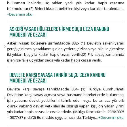
bulunması halinde, üç yıldan yedi yıla kadar hapis cezasına
hükmolunur.(2) Birinci fıkrada belirtilen kişi veya kurullar tarafından...
+Devamını oku
ASKERÎ YASAK BÖLGELERE GIRME SUÇU CEZA KANUNU
MADDESI VE CEZASI
Askerî yasak bölgelere girmeMadde 332- (1) Devletin askerî yararı
gereği girilmesi yasaklanmış olan yerlere, gizlice veya hile ile girenlere
iki yıldan beş yıla kadar hapis cezası verilir.(2) Fiil, savaş zamanında
işlenirse faile üç yıldan sekiz yıla kadar hapis cezası verilir.
DEVLETE KARŞI SAVAŞA TAHRIK SUÇU CEZA KANUNU
MADDESI VE CEZASI
Devlete karşı savaşa tahrikMadde 304- (1) Türkiye Cumhuriyeti
Devletine karşı savaş açması veya hasmane hareketlerde bulunması
için yabancı devlet yetkililerini tahrik eden veya bu amaca yönelik
olarak yabancı devlet yetkilileri ile işbirliği yapan kişi, on yıldan yirmi
yıla kadar hapis cezası ile cezalandırılır. (Mülga ikinci cümle: 29/6/2005
– 5377/37 md.)(2) Bu madde uygulamasında, Türkiye...
+Devamını oku