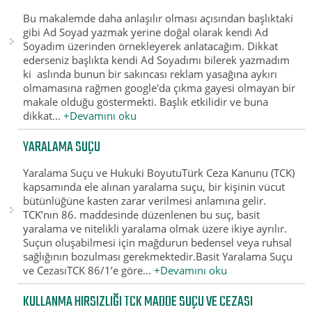
Bu makalemde daha anlaşılır olması açısından başlıktaki
gibi Ad Soyad yazmak yerine doğal olarak kendi Ad
Soyadım üzerinden örnekleyerek anlatacağım. Dikkat
ederseniz başlıkta kendi Ad Soyadımı bilerek yazmadım
ki aslında bunun bir sakıncası reklam yasağına aykırı
olmamasına rağmen google'da çıkma gayesi olmayan bir
makale olduğu göstermekti. Başlık etkilidir ve buna
dikkat...
+Devamını oku
YARALAMA SUÇU
Yaralama Suçu ve Hukuki BoyutuTürk Ceza Kanunu (TCK)
kapsamında ele alınan yaralama suçu, bir kişinin vücut
bütünlüğüne kasten zarar verilmesi anlamına gelir.
TCK’nın 86. maddesinde düzenlenen bu suç, basit
yaralama ve nitelikli yaralama olmak üzere ikiye ayrılır.
Suçun oluşabilmesi için mağdurun bedensel veya ruhsal
sağlığının bozulması gerekmektedir.Basit Yaralama Suçu
ve CezasıTCK 86/1’e göre...
+Devamını oku
KULLANMA HIRSIZLIĞI TCK MADDE SUÇU VE CEZASI