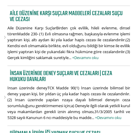
AILE DÜZENINE KARŞI SUÇLAR MADDELERI CEZALARI SUÇU
VE CEZASI
Aile Düzenine Karşı SuçlarBirden çok evlilik, hileli evlenme, dinsel
törenMadde 230- (1) Evli olmasına rağmen, başkasıyla evlenme işlemi
yaptıran kişi, altı aydan iki yıla kadar hapis cezası ile cezalandırılır.(2)
Kendisi evli olmamakla birlikte, evli olduğunu bildiği bir kimse ile evlilik
işlemi yaptıran kişi de yukarıdaki fıkra hükmüne göre cezalandırılır.(3)
Gerçek kimliğini saklamak suretiyle...
+Devamını oku
İNSAN ÜZERINDE DENEY SUÇLARI VE CEZALARI | CEZA
HUKUKU DAVALARI
İnsan üzerinde deneyTCK Madde 90(1) İnsan üzerinde bilimsel bir
deney yapan kişi, bir yıldan üç yıla kadar hapis cezası ile cezalandırılır.
(2) İnsan üzerinde yapılan rızaya dayalı bilimsel deneyin ceza
sorumluluğunu gerektirmemesi için;a) Deneyle ilgili olarak yetkili kurul
veya makamlardan gerekli iznin alınmış olması,31/3/2005 tarihli ve
5328 sayılı Kanunun 6 ncı maddesiyle bu madde...
+Devamını oku