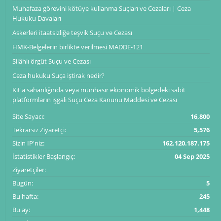
Muhafaza görevini kötüye kullanma Suçları ve Cezaları | Ceza
Hukuku Davaları
Askerleri itaatsizliğe teşvik Suçu ve Cezası
HMK-Belgelerin birlikte verilmesi MADDE-121
Silâhlı örgüt Suçu ve Cezası
Ceza hukuku Suça iştirak nedir?
Kıt'a sahanlığında veya münhasır ekonomik bölgedeki sabit
platformların işgali Suçu Ceza Kanunu Maddesi ve Cezası
Site Sayacı:
16,800
Tekrarsız Ziyaretçi:
5,576
Sizin IP'niz:
162.120.187.175
İstatistikler Başlangıç:
04 Sep 2025
Ziyaretçiler:
Bugün:
5
Bu hafta:
245
Bu ay:
1,448