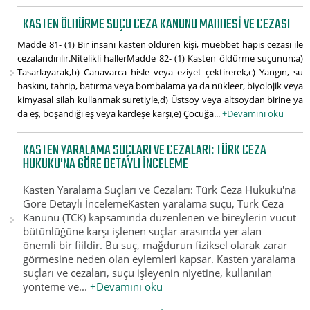
KASTEN ÖLDÜRME SUÇU CEZA KANUNU MADDESI VE CEZASI
Madde 81- (1) Bir insanı kasten öldüren kişi, müebbet hapis cezası ile
cezalandırılır.Nitelikli hallerMadde 82- (1) Kasten öldürme suçunun;a)
Tasarlayarak,b) Canavarca hisle veya eziyet çektirerek,c) Yangın, su
baskını, tahrip, batırma veya bombalama ya da nükleer, biyolojik veya
kimyasal silah kullanmak suretiyle,d) Üstsoy veya altsoydan birine ya
da eş, boşandığı eş veya kardeşe karşı,e) Çocuğa...
+Devamını oku
KASTEN YARALAMA SUÇLARI VE CEZALARI: TÜRK CEZA
HUKUKU'NA GÖRE DETAYLI İNCELEME
Kasten Yaralama Suçları ve Cezaları: Türk Ceza Hukuku'na
Göre Detaylı İncelemeKasten yaralama suçu, Türk Ceza
Kanunu (TCK) kapsamında düzenlenen ve bireylerin vücut
bütünlüğüne karşı işlenen suçlar arasında yer alan
önemli bir fiildir. Bu suç, mağdurun fiziksel olarak zarar
görmesine neden olan eylemleri kapsar. Kasten yaralama
suçları ve cezaları, suçu işleyenin niyetine, kullanılan
yönteme ve...
+Devamını oku