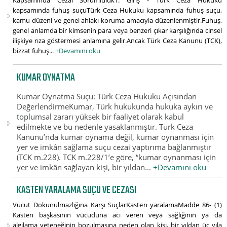
Kapsamında Cezai Sorumluluk1. Giriş - Türk Ceza Hukuku
kapsamında fuhuş suçuTürk Ceza Hukuku kapsamında fuhuş suçu,
kamu düzeni ve genel ahlakı koruma amacıyla düzenlenmiştir.Fuhuş,
genel anlamda bir kimsenin para veya benzeri çıkar karşılığında cinsel
ilişkiye rıza göstermesi anlamına gelir.Ancak Türk Ceza Kanunu (TCK),
bizzat fuhuş...
+Devamını oku
KUMAR OYNATMA
Kumar Oynatma Suçu: Türk Ceza Hukuku Açısından
DeğerlendirmeKumar, Türk hukukunda hukuka aykırı ve
toplumsal zararı yüksek bir faaliyet olarak kabul
edilmekte ve bu nedenle yasaklanmıştır. Türk Ceza
Kanunu’nda kumar oynama değil, kumar oynanması için
yer ve imkân sağlama suçu cezai yaptırıma bağlanmıştır
(TCK m.228). TCK m.228/1’e göre, “kumar oynanması için
yer ve imkân sağlayan kişi, bir yıldan...
+Devamını oku
KASTEN YARALAMA SUÇU VE CEZASI
Vücut Dokunulmazlığına Karşı SuçlarKasten yaralamaMadde 86- (1)
Kasten başkasının vücuduna acı veren veya sağlığının ya da
algılama yeteneğinin bozulmasına neden olan kişi, bir yıldan üç yıla