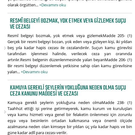
olarak örgütten...
+Devamını oku
RESMÎ BELGEYI BOZMAK, YOK ETMEK VEYA GIZLEMEK SUÇU
VE CEZASI
Resmî belgeyi bozmak, yok etmek veya gizlemekMadde 205- (1)
Gerçek bir resmi belgeyi bozan, yok eden veya gizleyen kişi, iki yıldan
beş yıla kadar hapis cezası ile cezalandırılır. Suçun kamu görevlisi
tarafından işlenmesi halinde, verilecek ceza yarı oranında
artırılır.Resmi belgenin düzenlenmesinde yalan beyanMadde 206- (1)
Bir resmi belgeyi düzenlemek yetkisine sahip olan kamu görevlisine
yalan...
+Devamını oku
KAMUYA GEREKLI ŞEYLERIN YOKLUĞUNA NEDEN OLMA SUÇU
CEZA KANUNU MADDESI VE CEZASI
Kamuya gerekli şeylerin yokluğuna neden olmaMadde 238- (1)
Taahhüt ettiği işi yerine getirmeyerek, kamu kurum ve kuruluşları
veya kamu hizmeti veya genel bir felaketin önlenmesi için zorunlu
eşya veya besinlerin ortadan kalkmasına veya önemli ölçüde
azalmasına neden olan kimseye bir yıldan üç yıla kadar hapis ve bin
güne kadar adlî para cezası verilir.