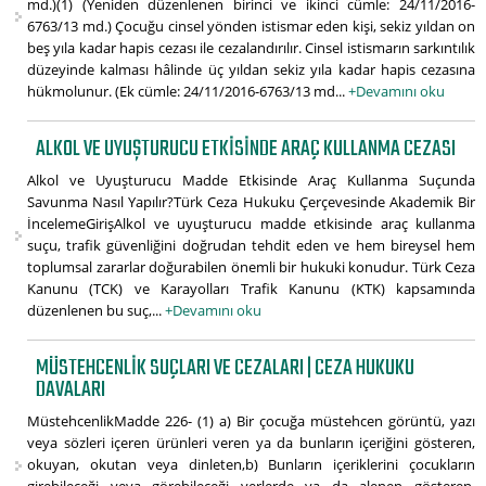
md.)(1) (Yeniden düzenlenen birinci ve ikinci cümle: 24/11/2016-
6763/13 md.) Çocuğu cinsel yönden istismar eden kişi, sekiz yıldan on
beş yıla kadar hapis cezası ile cezalandırılır. Cinsel istismarın sarkıntılık
düzeyinde kalması hâlinde üç yıldan sekiz yıla kadar hapis cezasına
hükmolunur. (Ek cümle: 24/11/2016-6763/13 md...
+Devamını oku
ALKOL VE UYUŞTURUCU ETKISINDE ARAÇ KULLANMA CEZASI
Alkol ve Uyuşturucu Madde Etkisinde Araç Kullanma Suçunda
Savunma Nasıl Yapılır?Türk Ceza Hukuku Çerçevesinde Akademik Bir
İncelemeGirişAlkol ve uyuşturucu madde etkisinde araç kullanma
suçu, trafik güvenliğini doğrudan tehdit eden ve hem bireysel hem
toplumsal zararlar doğurabilen önemli bir hukuki konudur. Türk Ceza
Kanunu (TCK) ve Karayolları Trafik Kanunu (KTK) kapsamında
düzenlenen bu suç,...
+Devamını oku
MÜSTEHCENLIK SUÇLARI VE CEZALARI | CEZA HUKUKU
DAVALARI
MüstehcenlikMadde 226- (1) a) Bir çocuğa müstehcen görüntü, yazı
veya sözleri içeren ürünleri veren ya da bunların içeriğini gösteren,
okuyan, okutan veya dinleten,b) Bunların içeriklerini çocukların