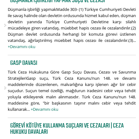
DÜŞMANLA IŞBIRLIĞI YAPMAK SUÇU VE CEZASI
Düşmanla işbirliği yapmakMadde 303- (1) Türkiye Cumhuriyeti Devleti
ile savaş halinde olan devletin ordusunda hizmet kabul eden, düşman
devletin yanında Türkiye Cumhuriyeti Devletine karşı silahlı
mücadeleye giren vatandaş, müebbet hapis cezası ile cezalandırılır.(2)
Düşman devlet ordusunda herhangi bir komuta görevi üstlenen
vatandaş, ağırlaştırılmış müebbet hapis cezası ile cezalandırılır.(3)...
+Devamını oku
GASP DAVASI
Türk Ceza Hukukuna Göre Gasp Suçu Davası, Cezası ve Savunma
StratejileriGasp suçu, Türk Ceza Kanunu’nun 148. ve devamı
maddelerinde düzenlenen, malvarlığına karşı işlenen ağır bir cebir
suçudur. Suçun temel özelliği, mağdurun iradesini cebir veya tehdit
yoluyla etkileyerek malın alınmasıdır. Türk Ceza Kanunu’nun 148.
maddesine göre, "bir başkasının taşınır malını cebir veya tehdit
kullanarak...
+Devamını oku
GÖREVI KÖTÜYE KULLANMA SUÇLARI VE CEZALARI | CEZA
HUKUKU DAVALARI