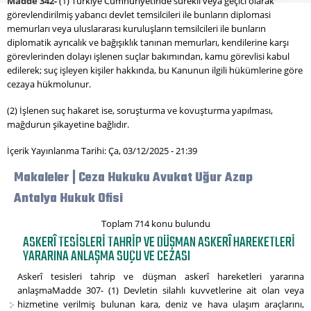
Madde 342-
(1) Türkiye Cumhuriyetinde sürekli veya geçici olarak
görevlendirilmiş yabancı devlet temsilcileri ile bunların diplomasi
memurları veya uluslararası kuruluşların temsilcileri ile bunların
diplomatik ayrıcalık ve bağışıklık tanınan memurları, kendilerine karşı
görevlerinden dolayı işlenen suçlar bakımından, kamu görevlisi kabul
edilerek; suç işleyen kişiler hakkında, bu Kanunun ilgili hükümlerine göre
cezaya hükmolunur.
(2) İşlenen suç hakaret ise, soruşturma ve kovuşturma yapılması,
mağdurun şikayetine bağlıdır.
İçerik Yayınlanma Tarihi: Ça, 03/12/2025 - 21:39
Makaleler | Ceza Hukuku Avukat Uğur Azap
Antalya Hukuk Ofisi
Toplam 714 konu bulundu
ASKERÎ TESISLERI TAHRIP VE DÜŞMAN ASKERÎ HAREKETLERI
YARARINA ANLAŞMA SUÇU VE CEZASI
Askerî tesisleri tahrip ve düşman askerî hareketleri yararına
anlaşmaMadde 307- (1) Devletin silahlı kuvvetlerine ait olan veya
hizmetine verilmiş bulunan kara, deniz ve hava ulaşım araçlarını,