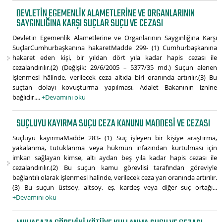
DEVLETIN EGEMENLIK ALAMETLERINE VE ORGANLARININ
SAYGINLIĞINA KARŞI SUÇLAR SUÇU VE CEZASI
Devletin Egemenlik Alametlerine ve Organlarının Saygınlığına Karşı
SuçlarCumhurbaşkanına hakaretMadde 299- (1) Cumhurbaşkanına
hakaret eden kişi, bir yıldan dört yıla kadar hapis cezası ile
cezalandırılır.(2) (Değişik: 29/6/2005 – 5377/35 md.) Suçun alenen
işlenmesi hâlinde, verilecek ceza altıda biri oranında artırılır.(3) Bu
suçtan dolayı kovuşturma yapılması, Adalet Bakanının iznine
bağlıdır....
+Devamını oku
SUÇLUYU KAYIRMA SUÇU CEZA KANUNU MADDESI VE CEZASI
Suçluyu kayırmaMadde 283- (1) Suç işleyen bir kişiye araştırma,
yakalanma, tutuklanma veya hükmün infazından kurtulması için
imkan sağlayan kimse, altı aydan beş yıla kadar hapis cezası ile
cezalandırılır.(2) Bu suçun kamu görevlisi tarafından göreviyle
bağlantılı olarak işlenmesi halinde, verilecek ceza yarı oranında artırılır.
(3) Bu suçun üstsoy, altsoy, eş, kardeş veya diğer suç ortağı...
+Devamını oku