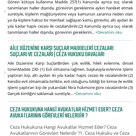
Görevi kötüye kullanma Madde 257(1) Kanunda ayrıca suç olarak
tanımlanan haller dışında, görevinin gereklerine aykırı hareket etmek
suretiyle, kişilerin mağduriyetine veya kamunun zararına neden olan
ya da kişilere haksız bir menfaat sağlayan kamu görevlisi, altı aydan iki
yıla kadar hapis cezası ile cezalandırılır.(2) Kanunda ayrıca suç olarak
tanımlanan haller dışında, görevinin gereklerini...
+Devamını oku
AILE DÜZENINE KARŞI SUÇLAR MADDELERI CEZALARI
SUÇLARI VE CEZALARI | CEZA HUKUKU DAVALARI
Aile Düzenine Karşı SuçlarBirden çok evlilik, hileli evlenme, dinsel
törenMadde 230- (1) Evli olmasına rağmen, başkasıyla evlenme işlemi
yaptıran kişi, altı aydan iki yıla kadar hapis cezası ile cezalandırılır.(2)
Kendisi evli olmamakla birlikte, evli olduğunu bildiği bir kimse ile evlilik
işlemi yaptıran kişi de yukarıdaki fıkra hükmüne göre cezalandırılır.(3)
Gerçek kimliğini saklamak suretiyle...
+Devamını oku
CEZA HUKUKUNA HANGI AVUKATLAR HIZMET EDER? CEZA
AVUKATLARININ GÖREVLERI NELERDIR ?
Ceza Hukukuna Hangi Avukatlar Hizmet Eder? Ceza
Avukatlarının Görevleri Nelerdir ?1. Ceza Hukuku ve Ceza