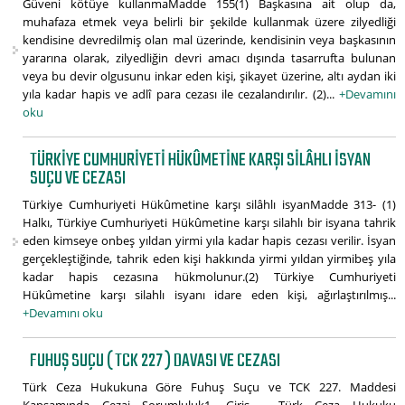
Güveni kötüye kullanmaMadde 155(1) Başkasına ait olup da,
muhafaza etmek veya belirli bir şekilde kullanmak üzere zilyedliği
kendisine devredilmiş olan mal üzerinde, kendisinin veya başkasının
yararına olarak, zilyedliğin devri amacı dışında tasarrufta bulunan
veya bu devir olgusunu inkar eden kişi, şikayet üzerine, altı aydan iki
yıla kadar hapis ve adlî para cezası ile cezalandırılır. (2)...
+Devamını
oku
TÜRKIYE CUMHURIYETI HÜKÛMETINE KARŞI SILÂHLI ISYAN
SUÇU VE CEZASI
Türkiye Cumhuriyeti Hükûmetine karşı silâhlı isyanMadde 313- (1)
Halkı, Türkiye Cumhuriyeti Hükûmetine karşı silahlı bir isyana tahrik
eden kimseye onbeş yıldan yirmi yıla kadar hapis cezası verilir. İsyan
gerçekleştiğinde, tahrik eden kişi hakkında yirmi yıldan yirmibeş yıla
kadar hapis cezasına hükmolunur.(2) Türkiye Cumhuriyeti
Hükûmetine karşı silahlı isyanı idare eden kişi, ağırlaştırılmış...
+Devamını oku
FUHUŞ SUÇU ( TCK 227 ) DAVASI VE CEZASI
Türk Ceza Hukukuna Göre Fuhuş Suçu ve TCK 227. Maddesi