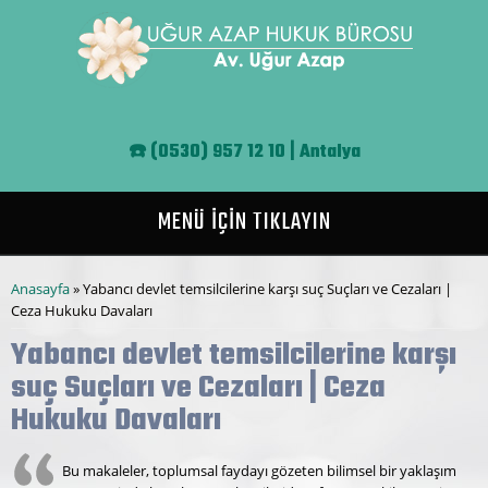
Ana içeriğe atla
☎️
(0530) 957 12 10 | Antalya
MENÜ İÇİN TIKLAYIN
Buradasınız
Anasayfa
» Yabancı devlet temsilcilerine karşı suç Suçları ve Cezaları |
Ceza Hukuku Davaları
Yabancı devlet temsilcilerine karşı
suç Suçları ve Cezaları | Ceza
Hukuku Davaları
Bu makaleler, toplumsal faydayı gözeten bilimsel bir yaklaşım