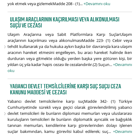
yok etmek veya gizlemekMadde 208 - (1)...
+Devamını oku
ULAŞIM ARAÇLARININ KAÇIRILMASI VEYA ALIKONULMASI
SUÇU VE CEZASI
Ulaşım Araçlarına veya Sabit Platformlara Karşı SuçlarUlaşım
araçlarının kaçırılması veya alıkonulmasıMadde 223- (1) Cebir veya
tehdit kullanarak ya da hukuka aykırı başka bir davranışla kara ulaşım
aracının hareket etmesini engelleyen, bu aracı hareket halinde iken
durduran veya gitmekte olduğu yerden başka yere götüren kişi, bir
yıldan üç yıla kadar hapis cezası ile cezalandırılır.(2) Suçun...
+Devamını
oku
YABANCI DEVLET TEMSILCILERINE KARŞI SUÇ SUÇU CEZA
KANUNU MADDESI VE CEZASI
Yabancı devlet temsilcilerine karşı suçMadde 342- (1) Türkiye
Cumhuriyetinde sürekli veya geçici olarak görevlendirilmiş yabancı
devlet temsilcileri ile bunların diplomasi memurları veya uluslararası
kuruluşların temsilcileri ile bunların diplomatik ayrıcalık ve bağışıklık
tanınan memurları, kendilerine karşı görevlerinden dolayı işlenen
suçlar bakımından, kamu görevlisi kabul edilerek; suç...
+Devamını