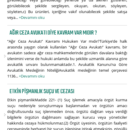
girebileceği veya görebileceği yerlerde ya da alenen gösteren,
görülebilecek şekilde sergileyen, okuyan, okutan, söyleyen,
söyleten,c) Bu ürünleri, içeriğine vakıf olunabilecek şekilde satışa
veya...
+Devamını oku
AĞIR CEZA AVUKATI DIYE KAVRAM VAR MIDIR ?
“Ağır Ceza Avukatı” Kavramı Hukuken Var mıdır?Türkiye’de halk
arasında yaygın olarak kullanılan “Ağır Ceza Avukatı” kavramı, bir
avukatın sadece ağır ceza mahkemelerinde görülen davalara baktığı
izlenimini verse de hukuki anlamda bu şekilde uzmanlık alanına göre
avukatlık unvanı bulunmamaktadır.1. Avukatlık Kanunu’na Göre
Avukatlık Mesleğinin NiteliğiAvukatlık mesleğinin temel çerçevesi
1136...
+Devamını oku
ETKIN PIŞMANLIK SUÇU VE CEZASI
Etkin pişmanlıkMadde 221- (1) Suç işlemek amacıyla örgüt kurma
suçu nedeniyle soruşturmaya başlanmadan ve örgütün amacı
doğrultusunda suç işlenmeden önce, örgütü dağıtan veya verdiği
bilgilerle örgütün dağılmasını sağlayan kurucu veya yöneticiler
hakkında cezaya hükmolunmaz.(2) Örgüt üyesinin, örgütün faaliyeti
çerçevesinde herhangi bir suçun işlenişine iştirak etmeksizin, gönüllü