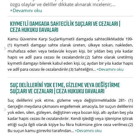
özgü olaylar ve deliller dikkate alınarak incelenir;...
+Devamını oku
KIYMETLI DAMGADA SAHTECILIK SUÇLARI VE CEZALARI |
CEZA HUKUKU DAVALARI
Kamu Güvenine Karşı SuçlarKıymetli damgada sahtecilikMadde 199-
(1) Kıymetli damgayı sahte olarak üreten, ülkeye sokan, nakleden,
muhafaza eden veya tedavüle koyan kişi, bir yıldan beş yıla kadar
hapis ve adlî para cezası ile cezalandırılır.(2) Sahte olarak üretilmiş
kıymetli damgayı bilerek kabul eden kişi, üç aydan bir yıla kadar hapis
ve adlî para cezası ile cezalandırılır.(3) Sahteliğini...
+Devamını oku
SUÇ DELILLERINI YOK ETME, GIZLEME VEYA DEĞIŞTIRME
SUÇLARI VE CEZALARI | CEZA HUKUKU DAVALARI
Suç delillerini yok etme, gizleme veya değiştirmeMadde 281- (1)
Gerçeğin meydana çıkmasını engellemek amacıyla, bir suçun delillerini
yok eden, silen, gizleyen, değiştiren veya bozan kişi, altı aydan beş yıla
kadar hapis cezası ile cezalandırılır. Kendi işlediği veya işlenişine iştirak
ettiği suçla ilgili olarak kişiye bu fıkra hükmüne göre ceza verilmez.(2)
Bu suçun kamu görevlisi tarafından...
+Devamını oku