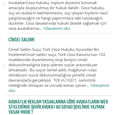
AvukatlarıCeza hukuku, toplum düzenini korumak
amacıyla oluşturulmuş bir hukuk dalıdır. Ceza hukuku,
suç ve cezaların belirlenmesini, suç işleyen kişilerin nasıl
yargılanacağını ve hangi yaptırımlara tabi tutulacağını
düzenler. Ceza davalarında hukuki destek sağlamak için
ceza avukatlarına...
+Devamını oku
CINSEL SALDIRI
Cinsel Saldırı Suçu: Türk Ceza Hukuku Açısından Bir
İncelemeCinsel saldırı suçu, Türk Ceza Kanunu’nun 102.
maddesinde düzenlenmiş olup bireyin cinsel
dokunulmazlığına karşı işlenen suçlar arasında yer
almaktadır. Bu suçun temel şekli, mağdurun rızası
olmaksızın vücut dokunulmazlığına yönelik cinsel
davranışlarla gerçekleşir. TCK m.102/1, sarkıntılık
niteliğinde olmayan ve vücuda temas içeren...
+Devamını
oku
AVUKATLIK REKLAM YASAKLARINA GÖRE AVUKATLARIN WEB
SITELERINDE ŞEHİR AVUKAT AD SOYAD ŞEKLINDE YAZMAK
YASAK MIDIR ?