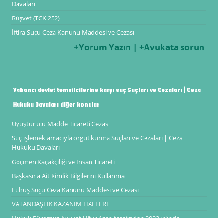
Davaları
Rüşvet (TCK 252)
İftira Suçu Ceza Kanunu Maddesi ve Cezası
+Yorum Yazın | +Avukata sorun
Yabancı devlet temsilcilerine karşı suç Suçları ve Cezaları | Ceza
Hukuku Davaları diğer konular
Uyuşturucu Madde Ticareti Cezası
Suç işlemek amacıyla örgüt kurma Suçları ve Cezaları | Ceza
Hukuku Davaları
Göçmen Kaçakçılığı ve İnsan Ticareti
Başkasına Ait Kimlik Bilgilerini Kullanma
Fuhuş Suçu Ceza Kanunu Maddesi ve Cezası
VATANDAŞLIK KAZANIM HALLERİ