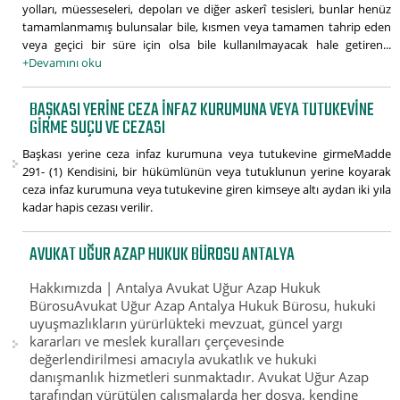
yolları, müesseseleri, depoları ve diğer askerî tesisleri, bunlar henüz
tamamlanmamış bulunsalar bile, kısmen veya tamamen tahrip eden
veya geçici bir süre için olsa bile kullanılmayacak hale getiren...
+Devamını oku
BAŞKASI YERINE CEZA INFAZ KURUMUNA VEYA TUTUKEVINE
GIRME SUÇU VE CEZASI
Başkası yerine ceza infaz kurumuna veya tutukevine girmeMadde
291- (1) Kendisini, bir hükümlünün veya tutuklunun yerine koyarak
ceza infaz kurumuna veya tutukevine giren kimseye altı aydan iki yıla
kadar hapis cezası verilir.
AVUKAT UĞUR AZAP HUKUK BÜROSU ANTALYA
Hakkımızda | Antalya Avukat Uğur Azap Hukuk
BürosuAvukat Uğur Azap Antalya Hukuk Bürosu, hukuki
uyuşmazlıkların yürürlükteki mevzuat, güncel yargı
kararları ve meslek kuralları çerçevesinde
değerlendirilmesi amacıyla avukatlık ve hukuki
danışmanlık hizmetleri sunmaktadır. Avukat Uğur Azap
tarafından yürütülen çalışmalarda her dosya, kendine