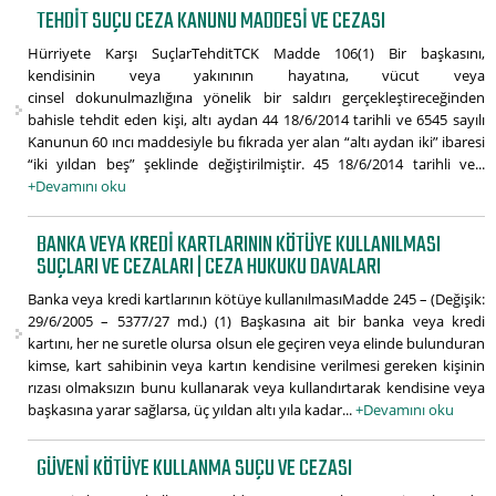
TEHDIT SUÇU CEZA KANUNU MADDESI VE CEZASI
Hürriyete Karşı SuçlarTehditTCK Madde 106(1) Bir başkasını,
kendisinin veya yakınının hayatına, vücut veya
cinsel dokunulmazlığına yönelik bir saldırı gerçekleştireceğinden
bahisle tehdit eden kişi, altı aydan 44 18/6/2014 tarihli ve 6545 sayılı
Kanunun 60 ıncı maddesiyle bu fıkrada yer alan “altı aydan iki” ibaresi
“iki yıldan beş” şeklinde değiştirilmiştir. 45 18/6/2014 tarihli ve...
+Devamını oku
BANKA VEYA KREDI KARTLARININ KÖTÜYE KULLANILMASI
SUÇLARI VE CEZALARI | CEZA HUKUKU DAVALARI
Banka veya kredi kartlarının kötüye kullanılmasıMadde 245 – (Değişik:
29/6/2005 – 5377/27 md.) (1) Başkasına ait bir banka veya kredi
kartını, her ne suretle olursa olsun ele geçiren veya elinde bulunduran
kimse, kart sahibinin veya kartın kendisine verilmesi gereken kişinin
rızası olmaksızın bunu kullanarak veya kullandırtarak kendisine veya
başkasına yarar sağlarsa, üç yıldan altı yıla kadar...
+Devamını oku
GÜVENI KÖTÜYE KULLANMA SUÇU VE CEZASI