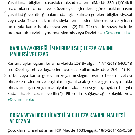
Yasaklanan bilgilerin casusluk maksadıyla teminiMadde 335- (1) Yetkili
makamların kanun ve düzenleyici işlemlere göre açıklanmasını
yasakladığı ve niteliği bakımından gizli kalması gereken bilgileri siyasal
veya askerî casusluk maksadıyla temin eden kimseye sekiz yıldan
oniki yıla kadar hapis cezası verilir.(2) Fiil, Türkiye ile savaş halinde
bulunan bir devletin yararına işlenmiş veya Devletin...
+Devamını oku
KANUNA AYKIRI EĞITIM KURUMU SUÇU CEZA KANUNU
MADDESI VE CEZASI
Kanuna aykırı eğitim kurumuMadde 263 (Mülga – 17/4/2013-6460/13
md.)Özel işaret ve kıyafetleri usulsüz kullanmaMadde 264- (1) Bir
rütbe veya kamu görevinin veya mesleğin, resmi elbisesini yetkisi
olmaksızın alenen ve başkalarını yanıltacak şekilde giyen veya hakkı
olmayan nişan veya madalyaları takan kimseye üç aydan bir yıla
kadar hapis cezası verilir.(2) Elbisenin sağlayacağı kolaylık ve...
+Devamını oku
ORGAN VEYA DOKU TICARETI SUÇU CEZA KANUNU MADDESI
VE CEZASI
Çocukların cinsel istismarıTCK Madde 103(Değişik: 18/6/2014-6545/59