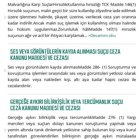
Malvarlığına Karşı SuçlarHırsızlıkKullanma hırsızlığı TCK Madde 146(1)
Hırsızlık suçunun, malın geçici bir süre kullanılıp zilyedine iade edilmek
üzere işlenmesi halinde, şikayet üzerine, verilecek ceza yarı oranına
kadar indirilir.Ancak malın suç işlemek için kullanılmış olması halinde
bu hüküm uygulanmaz.Zorunluluk hâliMadde 147(1) Hırsızlık
suçunun ağır ve acil bir ihtiyacı karşılamak...
+Devamını oku
SES VEYA GÖRÜNTÜLERIN KAYDA ALINMASI SUÇU CEZA
KANUNU MADDESI VE CEZASI
Ses veya görüntülerin kayda alınmasıMadde 286- (1) Soruşturma ve
kovuşturma işlemleri sırasındaki ses veya görüntüleri yetkisiz olarak
kayda alan veya nakleden kişi, altı aya kadar hapis cezası ile
cezalandırılır.
GERÇEĞE AYKIRI BILIRKIŞILIK VEYA TERCÜMANLIK SUÇU
CEZA KANUNU MADDESI VE CEZASI
Gerçeğe aykırı bilirkişilik veya tercümanlıkMadde 276- (1) Yargı
mercileri veya suçtan dolayı kanunen soruşturma yapmak veya
yemin altında tanık dinlemek yetkisine sahip bulunan kişi veya kurul
tarafından görevlendirilen bilirkişinin gerçeğe aykırı mütalaada