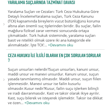
YARALAMA SUÇLARINDA TAZMINAT DAVASI
Yaralama Suçları ve Cezaları: Türk Ceza Hukukuna Göre
Detaylı İncelemeYaralama suçları, Türk Ceza Kanunu
(TCK) kapsamında bireylerin vücut bütünlüğünü koruma
altına alan önemli suç tiplerinden biridir. Bu suçlar, failin
mağdura fiziksel zarar vermesi sonucunda ortaya
çıkmaktadır. Türk hukuk sisteminde, yaralama suçları
basit ve nitelikli olmak üzere iki ana kategoride ele
alınmaktadır. İşte TCK'...
+Devamını oku
CEZA HUKUKU ILE ILGILI OLARAK EN ÇOK SORULAN SORULAR
?
Suçun unsurları nelerdir?Suçun unsurları, kanuni unsur,
maddi unsur ve manevi unsurdur. Kanuni unsur, suçun
yasada tanımlanmış olmasıdır. Maddi unsur, suçun fiilen
işlenmesidir. Manevi unsur ise failin kusurlu
olmasıdır.Kusur nedir?Kusur, failin suçu işlerken bilinçli
ve iradi davranmasıdır. Kast ve taksir olarak ikiye ayrılır.
Kast, suçu bilerek ve isteyerek işlemektir. Taksir ise dikkat
ve özen...
+Devamını oku