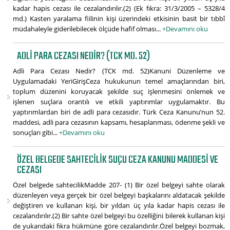
kadar hapis cezası ile cezalandırılır.(2) (Ek fıkra: 31/3/2005 – 5328/4
md.) Kasten yaralama fiilinin kişi üzerindeki etkisinin basit bir tıbbî
müdahaleyle giderilebilecek ölçüde hafif olması...
+Devamını oku
ADLI PARA CEZASI NEDIR? (TCK MD. 52)
Adli Para Cezası Nedir? (TCK md. 52)Kanuni Düzenleme ve
Uygulamadaki YeriGirişCeza hukukunun temel amaçlarından biri,
toplum düzenini koruyacak şekilde suç işlenmesini önlemek ve
işlenen suçlara orantılı ve etkili yaptırımlar uygulamaktır. Bu
yaptırımlardan biri de adli para cezasıdır. Türk Ceza Kanunu’nun 52.
maddesi, adli para cezasının kapsamı, hesaplanması, ödenme şekli ve
sonuçları gibi...
+Devamını oku
ÖZEL BELGEDE SAHTECILIK SUÇU CEZA KANUNU MADDESI VE
CEZASI
Özel belgede sahtecilikMadde 207- (1) Bir özel belgeyi sahte olarak
düzenleyen veya gerçek bir özel belgeyi başkalarını aldatacak şekilde
değiştiren ve kullanan kişi, bir yıldan üç yıla kadar hapis cezası ile
cezalandırılır.(2) Bir sahte özel belgeyi bu özelliğini bilerek kullanan kişi
de yukarıdaki fıkra hükmüne göre cezalandırılır.Özel belgeyi bozmak,