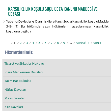
KARŞILIKLILIK KOŞULU SUÇU CEZA KANUNU MADDESI VE
CEZASI
Yabancı Devletlerle Olan İlişkilere Karşı SuçlarKarşılıklılık koşuluMadde
343- (1) Bu bölümde yazılı hükümlerin uygulanması, karşılıklılık
koşuluna bağlıdır.
Sayfalar
1
2
3
4
5
6
7
8
9
…
sonraki ›
son »
Hizmetlerimiz
Ticaret ve Şirketler Hukuku
İdare Mahkemesi Davaları
Tazminat Hukuku
Nüfus Davaları
Miras Davaları
Kira Davaları