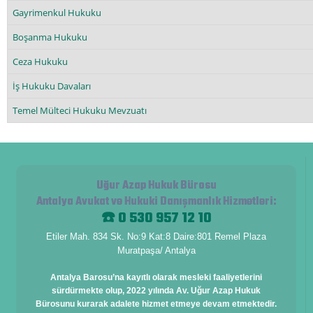
Gayrimenkul Hukuku
Boşanma Hukuku
Ceza Hukuku
İş Hukuku Davaları
Temel Mülteci Hukuku Mevzuatı
Uğur Azap Hukuk Bürosu
Antalya Avukat ve Hukuki Danışmanlık Hizmetleri
:
☎️ 0 530 957 12 10
Etiler Mah. 834 Sk. No:9 Kat:8 Daire:801 Remel Plaza
Muratpaşa/ Antalya
Antalya Barosu’na kayıtlı olarak mesleki faaliyetlerini
sürdürmekte olup, 2022 yılında Av. Uğur Azap Hukuk
Bürosunu kurarak adalete hizmet etmeye devam etmektedir.