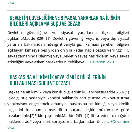
oku
DEVLETIN GÜVENLIĞINE VE SIYASAL YARARLARINA ILIŞKIN
BILGILERI AÇIKLAMA SUÇU VE CEZASI
Devletin güvenliğine ve siyasal yararlarına ilişkin bilgileri
açıklamaMadde 329- (1) Devletin güvenliği veya iç veya dış siyasal
yararları bakımından niteliği itibarıyla gizli kalması gereken bilgileri
açıklayan kimseye beş yıldan on yıla kadar hapis cezası verilir.(2) Fiil,
savaş zamanında işlenmiş veya Devletin savaş hazırlıklarını veya savaş
etkinliğini veya askerî hareketlerini tehlikeye...
+Devamını oku
BAŞKASINA AIT KIMLIK VEYA KIMLIK BILGILERININ
KULLANILMASI SUÇU VE CEZASI
Başkasına ait kimlik veya kimlik bilgilerinin kullanılmasıMadde 268- (1)
İşlediği suç nedeniyle kendisi hakkında soruşturma ve kovuşturma
yapılmasını engellemek amacıyla, başkasına ait kimliği veya kimlik
bilgilerini kullanan kimse, iftira suçuna ilişkin hükümlere göre
cezalandırılır.[2]Etkin pişmanlıkMadde 269- (1) İftira edenin, mağdur
hakkında adlî veya idari soruşturma başlamadan önce,...
+Devamını
oku