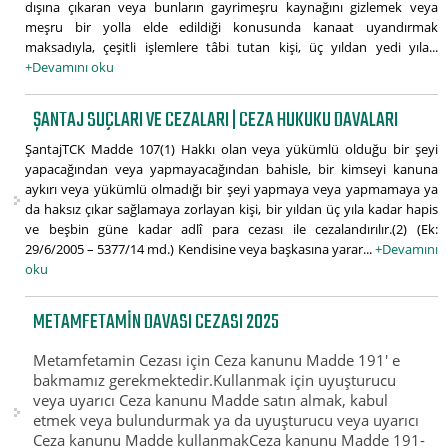
dışına çıkaran veya bunların gayrimeşru kaynağını gizlemek veya
meşru bir yolla elde edildiği konusunda kanaat uyandırmak
maksadıyla, çeşitli işlemlere tâbi tutan kişi, üç yıldan yedi yıla...
+Devamını oku
ŞANTAJ SUÇLARI VE CEZALARI | CEZA HUKUKU DAVALARI
ŞantajTCK Madde 107(1) Hakkı olan veya yükümlü olduğu bir şeyi
yapacağından veya yapmayacağından bahisle, bir kimseyi kanuna
aykırı veya yükümlü olmadığı bir şeyi yapmaya veya yapmamaya ya
da haksız çıkar sağlamaya zorlayan kişi, bir yıldan üç yıla kadar hapis
ve beşbin güne kadar adlî para cezası ile cezalandırılır.(2) (Ek:
29/6/2005 – 5377/14 md.) Kendisine veya başkasına yarar...
+Devamını
oku
METAMFETAMIN DAVASI CEZASI 2025
Metamfetamin Cezası için Ceza kanunu Madde 191' e
bakmamız gerekmektedir.Kullanmak için uyuşturucu
veya uyarıcı Ceza kanunu Madde satın almak, kabul
etmek veya bulundurmak ya da uyuşturucu veya uyarıcı
Ceza kanunu Madde kullanmakCeza kanunu Madde 191-