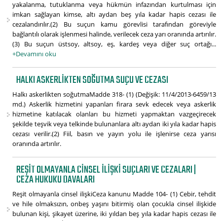
yakalanma, tutuklanma veya hükmün infazından kurtulması için
imkan sağlayan kimse, altı aydan beş yıla kadar hapis cezası ile
cezalandırılır.(2) Bu suçun kamu görevlisi tarafından göreviyle
bağlantılı olarak işlenmesi halinde, verilecek ceza yarı oranında artırılır.
(3) Bu suçun üstsoy, altsoy, eş, kardeş veya diğer suç ortağı...
+Devamını oku
HALKI ASKERLIKTEN SOĞUTMA SUÇU VE CEZASI
Halkı askerlikten soğutmaMadde 318- (1) (Değişik: 11/4/2013-6459/13
md.) Askerlik hizmetini yapanları firara sevk edecek veya askerlik
hizmetine katılacak olanları bu hizmeti yapmaktan vazgeçirecek
şekilde teşvik veya telkinde bulunanlara altı aydan iki yıla kadar hapis
cezası verilir.(2) Fiil, basın ve yayın yolu ile işlenirse ceza yarısı
oranında artırılır.
REŞIT OLMAYANLA CINSEL ILIŞKI SUÇLARI VE CEZALARI |
CEZA HUKUKU DAVALARI
Reşit olmayanla cinsel ilişkiCeza kanunu Madde 104- (1) Cebir, tehdit
ve hile olmaksızın, onbeş yaşını bitirmiş olan çocukla cinsel ilişkide
bulunan kişi, şikayet üzerine, iki yıldan beş yıla kadar hapis cezası ile