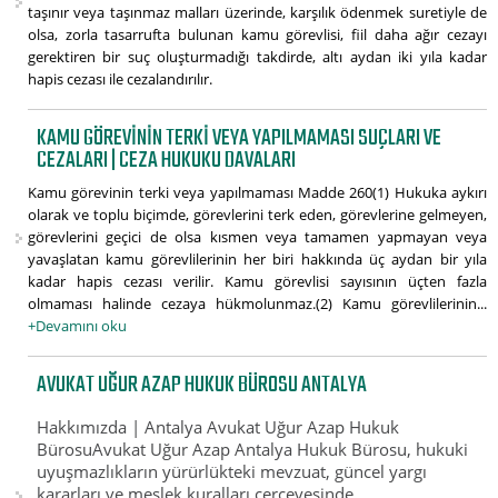
taşınır veya taşınmaz malları üzerinde, karşılık ödenmek suretiyle de
olsa, zorla tasarrufta bulunan kamu görevlisi, fiil daha ağır cezayı
gerektiren bir suç oluşturmadığı takdirde, altı aydan iki yıla kadar
hapis cezası ile cezalandırılır.
KAMU GÖREVININ TERKI VEYA YAPILMAMASI SUÇLARI VE
CEZALARI | CEZA HUKUKU DAVALARI
Kamu görevinin terki veya yapılmaması Madde 260(1) Hukuka aykırı
olarak ve toplu biçimde, görevlerini terk eden, görevlerine gelmeyen,
görevlerini geçici de olsa kısmen veya tamamen yapmayan veya
yavaşlatan kamu görevlilerinin her biri hakkında üç aydan bir yıla
kadar hapis cezası verilir. Kamu görevlisi sayısının üçten fazla
olmaması halinde cezaya hükmolunmaz.(2) Kamu görevlilerinin...
+Devamını oku
AVUKAT UĞUR AZAP HUKUK BÜROSU ANTALYA
Hakkımızda | Antalya Avukat Uğur Azap Hukuk
BürosuAvukat Uğur Azap Antalya Hukuk Bürosu, hukuki
uyuşmazlıkların yürürlükteki mevzuat, güncel yargı
kararları ve meslek kuralları çerçevesinde