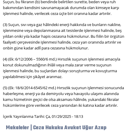
Suçun, bu fıkranın (b) bendinde belirtilen surette, beden veya ruh
bakımından kendisini savunamayacak durumda olan kimseye karşı
işlenmesi halinde, verilecek ceza üçte biri oranına kadar artırılır.
(3) Suçun, sıvı veya gaz hâlindeki enerji hakkında ve bunların nakline,
işlenmesine veya depolanmasına ait tesislerde işlenmesi halinde, beş
yıldan oniki yıla kadar hapis cezasına hükmolunur. Bu fiilin bir örgütün
faaliyeti çerçevesinde işlenmesi halinde, ceza yarı oranında artırılır ve
onbin güne kadar adlî para cezasına hükmolunur.
(4) (Ek: 6/12/2006 – 5560/6 md.) Hırsızlık suçunun işlenmesi amacıyla
konut dokunulmazlığının ihlâli veya mala zarar verme suçunun
işlenmesi halinde, bu suçlardan dolayı soruşturma ve kovuşturma
yapılabilmesi için şikâyet aranmaz.
(5) (Ek: 18/6/2014-6545/62 md.) Hırsızlık suçunun işlenmesi sonucunda
haberleşme, enerji ya da demiryolu veya havayolu ulaşımı alanında
kamu hizmetinin geçici de olsa aksaması hâlinde, yukarıdaki fıkralar
hükümlerine göre verilecek ceza yarısından iki katına kadar artırılır.
İçerik Yayınlanma Tarihi: Ça, 01/29/2025 - 18:13
Makaleler | Ceza Hukuku Avukat Uğur Azap