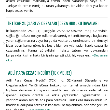
askerî casusluk maksadıyla temin eden vatandaşa veya bunu
Türkiye'de temin etmiş bulunan yabancıya bir yıldan dört yıla kadar
hapis cezası verilir.
İRTIKAP SUÇLARI VE CEZALARI | CEZA HUKUKU DAVALARI
İrtikapMadde 250- (1) (Değişik: 2/7/2012-6352/86 md.) Görevinin
sağladığı nüfuzu kötüye kullanmak suretiyle kendisine veya başkasına
yarar sağlanmasına veya bu yolda vaatte bulunulmasına bir kimseyi
icbar eden kamu görevlisi, beş yıldan on yıla kadar hapis cezası ile
cezalandırılır. Kamu görevlisinin haksız tutum ve davranışları
karşısında, kişinin haklı bir işinin gereği gibi, hiç veya en...
+Devamını
oku
ADLI PARA CEZASI NEDIR? (TCK MD. 52)
Adli Para Cezası Nedir? (TCK md. 52)Kanuni Düzenleme ve
Uygulamadaki YeriGirişCeza hukukunun temel amaçlarından biri,
toplum düzenini koruyacak şekilde suç işlenmesini önlemek ve
işlenen suçlara orantılı ve etkili yaptırımlar uygulamaktır. Bu
yaptırımlardan biri de adli para cezasıdır. Türk Ceza Kanunu’nun 52.
maddesi, adli para cezasının kapsamı, hesaplanması, ödenme şekli ve
sonuçları gibi...
+Devamını oku