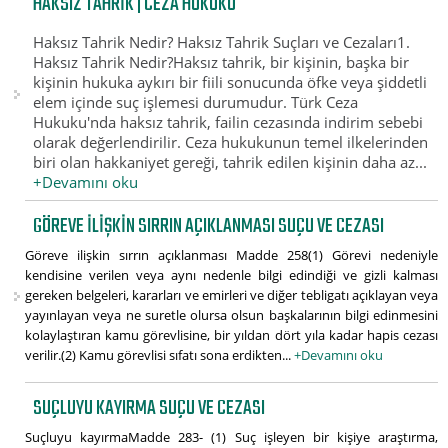
HAKSIZ TAHRIK | CEZA HUKUKU
Haksız Tahrik Nedir? Haksız Tahrik Suçları ve Cezaları1.
Haksız Tahrik Nedir?Haksız tahrik, bir kişinin, başka bir
kişinin hukuka aykırı bir fiili sonucunda öfke veya şiddetli
elem içinde suç işlemesi durumudur. Türk Ceza
Hukuku'nda haksız tahrik, failin cezasında indirim sebebi
olarak değerlendirilir. Ceza hukukunun temel ilkelerinden
biri olan hakkaniyet gereği, tahrik edilen kişinin daha az...
+Devamını oku
GÖREVE ILIŞKIN SIRRIN AÇIKLANMASI SUÇU VE CEZASI
Göreve ilişkin sırrın açıklanması Madde 258(1) Görevi nedeniyle
kendisine verilen veya aynı nedenle bilgi edindiği ve gizli kalması
gereken belgeleri, kararları ve emirleri ve diğer tebligatı açıklayan veya
yayınlayan veya ne suretle olursa olsun başkalarının bilgi edinmesini
kolaylaştıran kamu görevlisine, bir yıldan dört yıla kadar hapis cezası
verilir.(2) Kamu görevlisi sıfatı sona erdikten...
+Devamını oku
SUÇLUYU KAYIRMA SUÇU VE CEZASI
Suçluyu kayırmaMadde 283- (1) Suç işleyen bir kişiye araştırma,