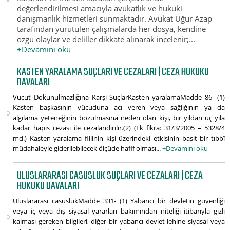
değerlendirilmesi amacıyla avukatlık ve hukuki
danışmanlık hizmetleri sunmaktadır. Avukat Uğur Azap
tarafından yürütülen çalışmalarda her dosya, kendine
özgü olaylar ve deliller dikkate alınarak incelenir;...
+Devamını oku
KASTEN YARALAMA SUÇLARI VE CEZALARI | CEZA HUKUKU
DAVALARI
Vücut Dokunulmazlığına Karşı SuçlarKasten yaralamaMadde 86- (1)
Kasten başkasının vücuduna acı veren veya sağlığının ya da
algılama yeteneğinin bozulmasına neden olan kişi, bir yıldan üç yıla
kadar hapis cezası ile cezalandırılır.(2) (Ek fıkra: 31/3/2005 – 5328/4
md.) Kasten yaralama fiilinin kişi üzerindeki etkisinin basit bir tıbbî
müdahaleyle giderilebilecek ölçüde hafif olması...
+Devamını oku
ULUSLARARASI CASUSLUK SUÇLARI VE CEZALARI | CEZA
HUKUKU DAVALARI
Uluslararası casuslukMadde 331- (1) Yabancı bir devletin güvenliği
veya iç veya dış siyasal yararları bakımından niteliği itibarıyla gizli
kalması gereken bilgileri, diğer bir yabancı devlet lehine siyasal veya