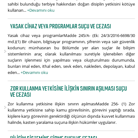
sahibi bulunduğu terbiye hakkından doğan disiplin yetkisini kötüye
kullanan...
+Devamını oku
YASAK CIHAZ VEYA PROGRAMLAR SUÇU VE CEZASI
Yasak cihaz veya programlarMadde 245/A- (Ek: 24/3/2016-6698/30
md.)(1) Bir cihazın, bilgisayar programının, şifrenin veya sair güvenlik
kodunun; münhasıran bu Bölümde yer alan suçlar ile bilişim
sistemlerinin araç olarak kullanılması suretiyle işlenebilen diğer
suçların işlenmesi için yapılması veya oluşturulması durumunda,
bunları imal eden, ithal eden, sevk eden, nakleden, depolayan, kabul
eden...
+Devamını oku
ZOR KULLANMA YETKISINE ILIŞKIN SINIRIN AŞILMASI SUÇU
VE CEZASI
Zor kullanma yetkisine ilişkin sınırın aşılmasıMadde 256- (1) Zor
kullanma yetkisine sahip kamu görevlisinin, görevini yaptığı sırada,
kişilere karşı görevinin gerektirdiği ölçünün dışında kuvvet kullanması
halinde, kasten yaralama suçuna ilişkin hükümler uygulanır.