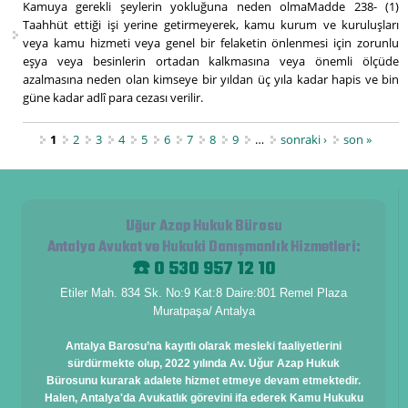
Kamuya gerekli şeylerin yokluğuna neden olmaMadde 238- (1)
Taahhüt ettiği işi yerine getirmeyerek, kamu kurum ve kuruluşları
veya kamu hizmeti veya genel bir felaketin önlenmesi için zorunlu
eşya veya besinlerin ortadan kalkmasına veya önemli ölçüde
azalmasına neden olan kimseye bir yıldan üç yıla kadar hapis ve bin
güne kadar adlî para cezası verilir.
Sayfalar
1
2
3
4
5
6
7
8
9
…
sonraki ›
son »
Uğur Azap Hukuk Bürosu
Antalya Avukat ve Hukuki Danışmanlık Hizmetleri
:
☎️ 0 530 957 12 10
Etiler Mah. 834 Sk. No:9 Kat:8 Daire:801 Remel Plaza
Muratpaşa/ Antalya
Antalya Barosu’na kayıtlı olarak mesleki faaliyetlerini
sürdürmekte olup, 2022 yılında Av. Uğur Azap Hukuk
Bürosunu kurarak adalete hizmet etmeye devam etmektedir.
Halen, Antalya'da Avukatlık görevini ifa ederek Kamu Hukuku