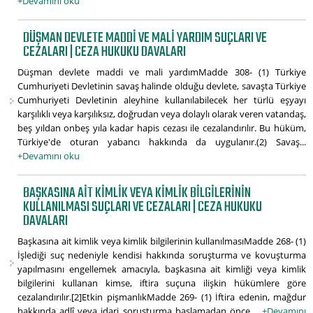
+Devamını oku
DÜŞMAN DEVLETE MADDI VE MALI YARDIM SUÇLARI VE
CEZALARI | CEZA HUKUKU DAVALARI
Düşman devlete maddi ve mali yardımMadde 308- (1) Türkiye
Cumhuriyeti Devletinin savaş halinde olduğu devlete, savaşta Türkiye
Cumhuriyeti Devletinin aleyhine kullanılabilecek her türlü eşyayı
karşılıklı veya karşılıksız, doğrudan veya dolaylı olarak veren vatandaş,
beş yıldan onbeş yıla kadar hapis cezası ile cezalandırılır. Bu hüküm,
Türkiye'de oturan yabancı hakkında da uygulanır.(2) Savaş...
+Devamını oku
BAŞKASINA AIT KIMLIK VEYA KIMLIK BILGILERININ
KULLANILMASI SUÇLARI VE CEZALARI | CEZA HUKUKU
DAVALARI
Başkasına ait kimlik veya kimlik bilgilerinin kullanılmasıMadde 268- (1)
İşlediği suç nedeniyle kendisi hakkında soruşturma ve kovuşturma
yapılmasını engellemek amacıyla, başkasına ait kimliği veya kimlik
bilgilerini kullanan kimse, iftira suçuna ilişkin hükümlere göre
cezalandırılır.[2]Etkin pişmanlıkMadde 269- (1) İftira edenin, mağdur
hakkında adlî veya idari soruşturma başlamadan önce,...
+Devamını