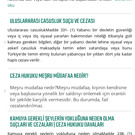
oku
ULUSLARARASI CASUSLUK SUÇU VE CEZASI
Uluslararası casuslukMadde 331- (1) Yabancı bir devletin güvenliği
veya iç veya dış siyasal yararları bakımından niteliği itibarıyla gizli
kalması gereken bilgileri, diğer bir yabancı devlet lehine siyasal veya
askerî casusluk maksadıyla temin eden vatandaşa veya bunu
Türkiye'de temin etmiş bulunan yabancıya bir yıldan dört yıla kadar
hapis cezası verilir.
CEZA HUKUKU MEŞRU MÜDAFAA NEDIR?
Meşru müdafaa nedir?Meşru müdafaa, kişinin kendisine
veya başkasına yönelik bir saldırıyı önlemek için orantılı
bir şekilde karşılık vermesidir. Bu durumda, fail
cezalandırılmaz.
KAMUYA GEREKLI ŞEYLERIN YOKLUĞUNA NEDEN OLMA
SUÇLARI VE CEZALARI | CEZA HUKUKU DAVALARI
Kamuya gerekli şeylerin yokluğuna neden olmaMadde 238- (1)