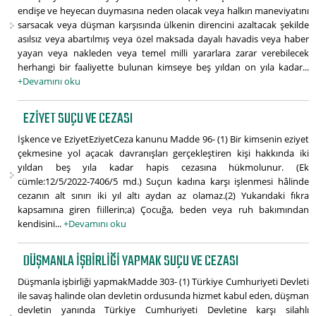
endişe ve heyecan duymasına neden olacak veya halkın maneviyatını
sarsacak veya düşman karşısında ülkenin direncini azaltacak şekilde
asılsız veya abartılmış veya özel maksada dayalı havadis veya haber
yayan veya nakleden veya temel milli yararlara zarar verebilecek
herhangi bir faaliyette bulunan kimseye beş yıldan on yıla kadar...
+Devamını oku
EZIYET SUÇU VE CEZASI
İşkence ve EziyetEziyetCeza kanunu Madde 96- (1) Bir kimsenin eziyet
çekmesine yol açacak davranışları gerçekleştiren kişi hakkında iki
yıldan beş yıla kadar hapis cezasına hükmolunur. (Ek
cümle:12/5/2022-7406/5 md.) Suçun kadına karşı işlenmesi hâlinde
cezanın alt sınırı iki yıl altı aydan az olamaz.(2) Yukarıdaki fıkra
kapsamına giren fiillerin;a) Çocuğa, beden veya ruh bakımından
kendisini...
+Devamını oku
DÜŞMANLA IŞBIRLIĞI YAPMAK SUÇU VE CEZASI
Düşmanla işbirliği yapmakMadde 303- (1) Türkiye Cumhuriyeti Devleti
ile savaş halinde olan devletin ordusunda hizmet kabul eden, düşman
devletin yanında Türkiye Cumhuriyeti Devletine karşı silahlı