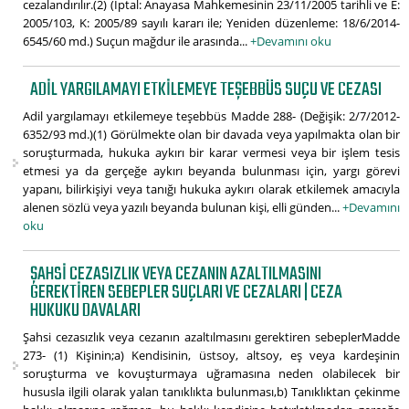
cezalandırılır.(2) (İptal: Anayasa Mahkemesinin 23/11/2005 tarihli ve E:
2005/103, K: 2005/89 sayılı kararı ile; Yeniden düzenleme: 18/6/2014-
6545/60 md.) Suçun mağdur ile arasında...
+Devamını oku
ADIL YARGILAMAYI ETKILEMEYE TEŞEBBÜS SUÇU VE CEZASI
Adil yargılamayı etkilemeye teşebbüs Madde 288- (Değişik: 2/7/2012-
6352/93 md.)(1) Görülmekte olan bir davada veya yapılmakta olan bir
soruşturmada, hukuka aykırı bir karar vermesi veya bir işlem tesis
etmesi ya da gerçeğe aykırı beyanda bulunması için, yargı görevi
yapanı, bilirkişiyi veya tanığı hukuka aykırı olarak etkilemek amacıyla
alenen sözlü veya yazılı beyanda bulunan kişi, elli günden...
+Devamını
oku
ŞAHSI CEZASIZLIK VEYA CEZANIN AZALTILMASINI
GEREKTIREN SEBEPLER SUÇLARI VE CEZALARI | CEZA
HUKUKU DAVALARI
Şahsi cezasızlık veya cezanın azaltılmasını gerektiren sebeplerMadde
273- (1) Kişinin;a) Kendisinin, üstsoy, altsoy, eş veya kardeşinin
soruşturma ve kovuşturmaya uğramasına neden olabilecek bir
hususla ilgili olarak yalan tanıklıkta bulunması,b) Tanıklıktan çekinme