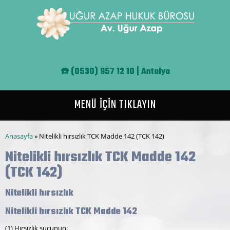
Ana içeriğe atla
☎️
(0530) 957 12 10 | Antalya
MENÜ İÇİN TIKLAYIN
Buradasınız
Anasayfa
» Nitelikli hırsızlık TCK Madde 142 (TCK 142)
Nitelikli hırsızlık TCK Madde 142
(TCK 142)
Nitelikli hırsızlık
Nitelikli hırsızlık TCK Madde 142
(1) Hırsızlık suçunun;