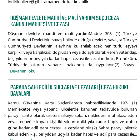
indirilebileceği gibi tamamen de kaldırılabilir.
DÜŞMAN DEVLETE MADDI VE MALI YARDIM SUÇU CEZA
KANUNU MADDESI VE CEZASI
Düşman devlete maddi ve mali yardımMadde 308- (1) Türkiye
Cumhuriyeti Devletinin savaş halinde olduğu devlete, savaşta Türkiye
Cumhuriyeti Devletinin aleyhine kullanılabilecek her türlü eşyayı
karşılıklı veya karşılıksız, doğrudan veya dolaylı olarak veren vatandaş,
beş yıldan onbeş yıla kadar hapis cezası ile cezalandırılır. Bu hüküm,
Türkiye'de oturan yabancı hakkında da uygulanır.(2) Savaş...
+Devamını oku
PARADA SAHTECILIK SUÇLARI VE CEZALARI | CEZA HUKUKU
DAVALARI
Kamu Güvenine Karşı SuçlarParada sahtecilikMadde 197- (1)
Memlekette veya yabancı ülkelerde kanunen tedavülde bulunan
parayı, sahte olarak üreten, ülkeye sokan, nakleden, muhafaza eden
veya tedavüle koyan kişi, iki yıldan oniki yıla kadar hapis ve onbin
güne kadar adlî para cezası ile cezalandırılır.(2) Sahte parayı bilerek
kabul eden kişi, bir yıldan üç yıla kadar hapis ve adlî para cezası ile...