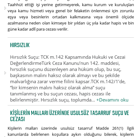
Taahhüt ettiği işi yerine getirmeyerek, kamu kurum ve kuruluşları
veya kamu hizmeti veya genel bir felaketin önlenmesi için zorunlu
eşya veya besinlerin ortadan kalkmasına veya önemli ölçüde
azalmasına neden olan kimseye bir yıldan üç yıla kadar hapis ve bin
güne kadar adlî para cezası verilir.
HIRSIZLIK
Hırsızlık Suçu: TCK m.142 Kapsamında Hukuki ve Cezai
DeğerlendirmeTürk Ceza Kanunu’nun 142. maddesi,
hırsızlık suçunu düzenleyen ana hüküm olup, bu suç,
başkasının malını haksız olarak almayı ve bu şekilde
malvarlığına zarar verme fiilini kapsar.TCK m.142/1’de,
“bir kimsenin malını haksız olarak alma” suçu
tanımlanmış ve bu suçun cezası, hapis cezası ile
belirlenmiştir. Hırsızlık suçu, toplumda...
+Devamını oku
KIŞILERIN MALLARI ÜZERINDE USULSÜZ TASARRUF SUÇU VE
CEZASI
Kişilerin malları üzerinde usulsüz tasarruf Madde 261(1) İlgili
kanunlarda belirlenen koşullara aykırı olduğunu bilerek, kişilerin