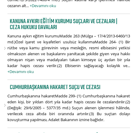
cezanın alt...
+Devamını oku
KANUNA AYKIRI EĞITIM KURUMU SUÇLARI VE CEZALARI |
CEZA HUKUKU DAVALARI
Kanuna aykırı eğitim kurumuMadde 263 (Mülga – 17/4/2013-6460/13
md.)Özel işaret ve kıyafetleri usulsüz kullanmaMadde 264- (1) Bir
rütbe veya kamu görevinin veya mesleğin, resmi elbisesini yetkisi
olmaksızın alenen ve başkalarını yanıltacak şekilde giyen veya hakkı
olmayan nişan veya madalyaları takan kimseye üç aydan bir yıla
kadar hapis cezası verilir.(2) Elbisenin sağlayacağı kolaylık ve...
+Devamını oku
CUMHURBAŞKANINA HAKARET SUÇU VE CEZASI
Cumhurbaşkanına hakaretMadde 299- (1) Cumhurbaşkanına hakaret
eden kişi, bir yıldan dört yıla kadar hapis cezası ile cezalandırılır.(2)
(Değişik: 29/6/2005 – 5377/35 md.) Suçun alenen işlenmesi hâlinde,
verilecek ceza altıda biri oranında artırılır.(3) Bu suçtan dolayı
kovuşturma yapılması, Adalet Bakanının iznine bağlıdır.