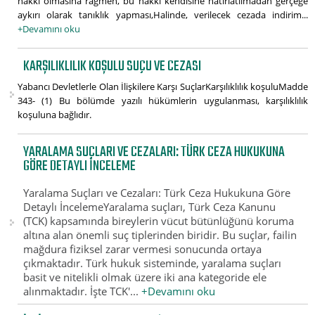
hakkı olmasına rağmen, bu hakkı kendisine hatırlatılmadan gerçeğe
aykırı olarak tanıklık yapması,Halinde, verilecek cezada indirim...
+Devamını oku
KARŞILIKLILIK KOŞULU SUÇU VE CEZASI
Yabancı Devletlerle Olan İlişkilere Karşı SuçlarKarşılıklılık koşuluMadde
343- (1) Bu bölümde yazılı hükümlerin uygulanması, karşılıklılık
koşuluna bağlıdır.
YARALAMA SUÇLARI VE CEZALARI: TÜRK CEZA HUKUKUNA
GÖRE DETAYLI İNCELEME
Yaralama Suçları ve Cezaları: Türk Ceza Hukukuna Göre
Detaylı İncelemeYaralama suçları, Türk Ceza Kanunu
(TCK) kapsamında bireylerin vücut bütünlüğünü koruma
altına alan önemli suç tiplerinden biridir. Bu suçlar, failin
mağdura fiziksel zarar vermesi sonucunda ortaya
çıkmaktadır. Türk hukuk sisteminde, yaralama suçları
basit ve nitelikli olmak üzere iki ana kategoride ele
alınmaktadır. İşte TCK'...
+Devamını oku