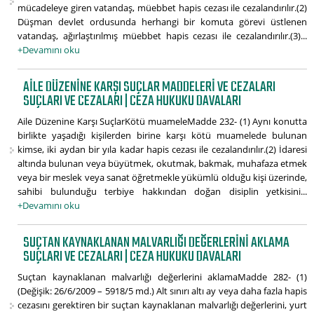
mücadeleye giren vatandaş, müebbet hapis cezası ile cezalandırılır.(2)
Düşman devlet ordusunda herhangi bir komuta görevi üstlenen
vatandaş, ağırlaştırılmış müebbet hapis cezası ile cezalandırılır.(3)...
+Devamını oku
AILE DÜZENINE KARŞI SUÇLAR MADDELERI VE CEZALARI
SUÇLARI VE CEZALARI | CEZA HUKUKU DAVALARI
Aile Düzenine Karşı SuçlarKötü muameleMadde 232- (1) Aynı konutta
birlikte yaşadığı kişilerden birine karşı kötü muamelede bulunan
kimse, iki aydan bir yıla kadar hapis cezası ile cezalandırılır.(2) İdaresi
altında bulunan veya büyütmek, okutmak, bakmak, muhafaza etmek
veya bir meslek veya sanat öğretmekle yükümlü olduğu kişi üzerinde,
sahibi bulunduğu terbiye hakkından doğan disiplin yetkisini...
+Devamını oku
SUÇTAN KAYNAKLANAN MALVARLIĞI DEĞERLERINI AKLAMA
SUÇLARI VE CEZALARI | CEZA HUKUKU DAVALARI
Suçtan kaynaklanan malvarlığı değerlerini aklamaMadde 282- (1)
(Değişik: 26/6/2009 – 5918/5 md.) Alt sınırı altı ay veya daha fazla hapis
cezasını gerektiren bir suçtan kaynaklanan malvarlığı değerlerini, yurt