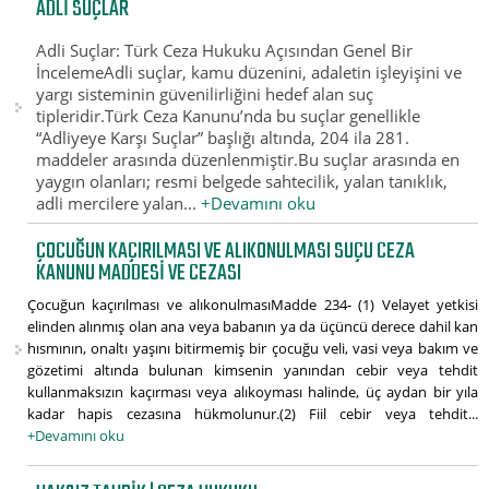
ADLI SUÇLAR
Adli Suçlar: Türk Ceza Hukuku Açısından Genel Bir
İncelemeAdli suçlar, kamu düzenini, adaletin işleyişini ve
yargı sisteminin güvenilirliğini hedef alan suç
tipleridir.Türk Ceza Kanunu’nda bu suçlar genellikle
“Adliyeye Karşı Suçlar” başlığı altında, 204 ila 281.
maddeler arasında düzenlenmiştir.Bu suçlar arasında en
yaygın olanları; resmi belgede sahtecilik, yalan tanıklık,
adli mercilere yalan...
+Devamını oku
ÇOCUĞUN KAÇIRILMASI VE ALIKONULMASI SUÇU CEZA
KANUNU MADDESI VE CEZASI
Çocuğun kaçırılması ve alıkonulmasıMadde 234- (1) Velayet yetkisi
elinden alınmış olan ana veya babanın ya da üçüncü derece dahil kan
hısmının, onaltı yaşını bitirmemiş bir çocuğu veli, vasi veya bakım ve
gözetimi altında bulunan kimsenin yanından cebir veya tehdit
kullanmaksızın kaçırması veya alıkoyması halinde, üç aydan bir yıla
kadar hapis cezasına hükmolunur.(2) Fiil cebir veya tehdit...
+Devamını oku