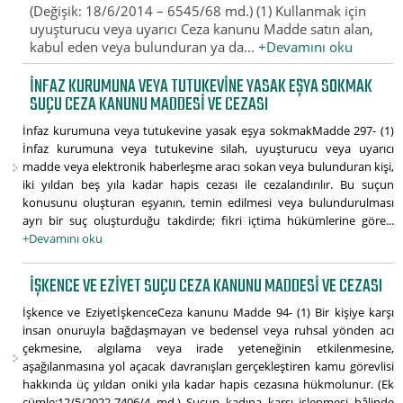
(Değişik: 18/6/2014 – 6545/68 md.) (1) Kullanmak için
uyuşturucu veya uyarıcı Ceza kanunu Madde satın alan,
kabul eden veya bulunduran ya da...
+Devamını oku
İNFAZ KURUMUNA VEYA TUTUKEVINE YASAK EŞYA SOKMAK
SUÇU CEZA KANUNU MADDESI VE CEZASI
İnfaz kurumuna veya tutukevine yasak eşya sokmakMadde 297- (1)
İnfaz kurumuna veya tutukevine silah, uyuşturucu veya uyarıcı
madde veya elektronik haberleşme aracı sokan veya bulunduran kişi,
iki yıldan beş yıla kadar hapis cezası ile cezalandırılır. Bu suçun
konusunu oluşturan eşyanın, temin edilmesi veya bulundurulması
ayrı bir suç oluşturduğu takdirde; fikri içtima hükümlerine göre...
+Devamını oku
İŞKENCE VE EZIYET SUÇU CEZA KANUNU MADDESI VE CEZASI
İşkence ve EziyetİşkenceCeza kanunu Madde 94- (1) Bir kişiye karşı
insan onuruyla bağdaşmayan ve bedensel veya ruhsal yönden acı
çekmesine, algılama veya irade yeteneğinin etkilenmesine,
aşağılanmasına yol açacak davranışları gerçekleştiren kamu görevlisi
hakkında üç yıldan oniki yıla kadar hapis cezasına hükmolunur. (Ek
cümle:12/5/2022-7406/4 md.) Suçun kadına karşı işlenmesi hâlinde