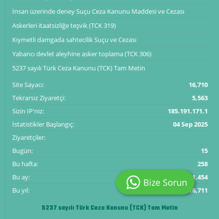
İnsan üzerinde deney Suçu Ceza Kanunu Maddesi ve Cezası
Askerleri itaatsizliğe teşvik (TCK 319)
Kıymetli damgada sahtecilik Suçu ve Cezası
Yabancı devlet aleyhine asker toplama (TCK 306)
5237 sayılı Türk Ceza Kanunu (TCK) Tam Metin
Site Sayacı:
16,710
Tekrarsız Ziyaretçi:
5,563
Sizin IP'niz:
185.191.171.1
İstatistikler Başlangıç:
04 Sep 2025
Ziyaretçiler:
Bugün:
15
Bu hafta:
258
Bu ay:
1,454
Bize Sorun
Bu yıl:
16,711
5237 sayılı Türk Ceza Kanunu (TCK) Tam Metin