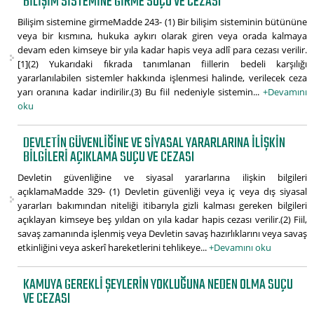
BILIŞIM SISTEMINE GIRME SUÇU VE CEZASI
Bilişim sistemine girmeMadde 243- (1) Bir bilişim sisteminin bütününe
veya bir kısmına, hukuka aykırı olarak giren veya orada kalmaya
devam eden kimseye bir yıla kadar hapis veya adlî para cezası verilir.
[1](2) Yukarıdaki fıkrada tanımlanan fiillerin bedeli karşılığı
yararlanılabilen sistemler hakkında işlenmesi halinde, verilecek ceza
yarı oranına kadar indirilir.(3) Bu fiil nedeniyle sistemin...
+Devamını
oku
DEVLETIN GÜVENLIĞINE VE SIYASAL YARARLARINA ILIŞKIN
BILGILERI AÇIKLAMA SUÇU VE CEZASI
Devletin güvenliğine ve siyasal yararlarına ilişkin bilgileri
açıklamaMadde 329- (1) Devletin güvenliği veya iç veya dış siyasal
yararları bakımından niteliği itibarıyla gizli kalması gereken bilgileri
açıklayan kimseye beş yıldan on yıla kadar hapis cezası verilir.(2) Fiil,
savaş zamanında işlenmiş veya Devletin savaş hazırlıklarını veya savaş
etkinliğini veya askerî hareketlerini tehlikeye...
+Devamını oku
KAMUYA GEREKLI ŞEYLERIN YOKLUĞUNA NEDEN OLMA SUÇU
VE CEZASI