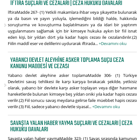
İFTIRA SUÇLARI VE CEZALARI | CEZA HUKUKU DAVALARI
İftiraMadde 267- (1) Yetkili makamlara ihbar veya şikayette bulunarak
ya da basın ve yayın yoluyla, işlemediğini bildiği halde, hakkında
soruşturma ve kovuşturma başlatılmasını ya da idari bir yaptırım
uygulanmasını sağlamak için bir kimseye hukuka aykırı bir fiil isnat
eden kişi, bir yıldan dört yıla kadar hapis cezası ile cezalandırılır.(2)
Fiilin maddî eser ve delillerini uydurarak iftirada...
+Devamını oku
YABANCI DEVLET ALEYHINE ASKER TOPLAMA SUÇU CEZA
KANUNU MADDESI VE CEZASI
Yabancı devlet aleyhine asker toplamaMadde 306- (1) Türkiye
Devletini savaş tehlikesi ile karşı karşıya bırakacak şekilde, yetkisiz
olarak, yabancı bir devlete karşı asker toplayan veya diğer hasmane
hareketlerde bulunan kimseye beş yıldan oniki yıla kadar hapis cezası
verilir.(2) Fiil sonucu savaş meydana gelirse faile müebbet hapis cezası
verilir.(3) Fiil, sadece yabancı devletle siyasal...
+Devamını oku
SAVAŞTA YALAN HABER YAYMA SUÇLARI VE CEZALARI | CEZA
HUKUKU DAVALARI
Savaşta yalan haber yaymaMadde 323- (1) Savaş sırasında kamunun