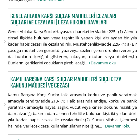
GENEL AHLAKA KARŞI SUÇLAR MADDELERI CEZALARI
SUÇLARI VE CEZALARI | CEZA HUKUKU DAVALARI
Genel Ahlaka Karşı SuçlarHayasızca hareketlerMadde 225- (1) Alenen
cinsel ilişkide bulunan veya teşhircilik yapan kişi, altı aydan bir yıla
kadar hapis cezası ile cezalandırılır. MüstehcenlikMadde 226- (1) a) Bir
çocuğa müstehcen görüntü, yazı veya sözleri içeren ürünleri veren ya
da bunların içeriğini gösteren, okuyan, okutan veya dinleten,b)
Bunların içeriklerini çocukların girebileceği...
+Devamını oku
KAMU BARIŞINA KARŞI SUÇLAR MADDELERI SUÇU CEZA
KANUNU MADDESI VE CEZASI
Kamu Barışına Karşı SuçlarHalk arasında korku ve panik yaratmak
amacıyla tehditMadde 213- (1) Halk arasında endişe, korku ve panik
yaratmak amacıyla hayat, sağlık, vücut veya cinsel dokunulmazlık ya
da malvarlığı bakımından alenen tehditte bulunan kişi, iki yıldan dört
yıla kadar hapis cezası ile cezalandırılır.(2) Suçun silahla işlenmesi
halinde, verilecek ceza, kullanılan silahın niteliğine...
+Devamını oku