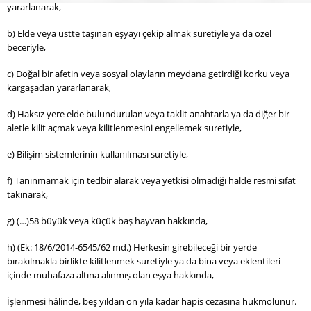
yararlanarak,
b) Elde veya üstte taşınan eşyayı çekip almak suretiyle ya da özel
beceriyle,
c) Doğal bir afetin veya sosyal olayların meydana getirdiği korku veya
kargaşadan yararlanarak,
d) Haksız yere elde bulundurulan veya taklit anahtarla ya da diğer bir
aletle kilit açmak veya kilitlenmesini engellemek suretiyle,
e) Bilişim sistemlerinin kullanılması suretiyle,
f) Tanınmamak için tedbir alarak veya yetkisi olmadığı halde resmi sıfat
takınarak,
g) (…)58 büyük veya küçük baş hayvan hakkında,
h) (Ek: 18/6/2014-6545/62 md.) Herkesin girebileceği bir yerde
bırakılmakla birlikte kilitlenmek suretiyle ya da bina veya eklentileri
içinde muhafaza altına alınmış olan eşya hakkında,
İşlenmesi hâlinde, beş yıldan on yıla kadar hapis cezasına hükmolunur.