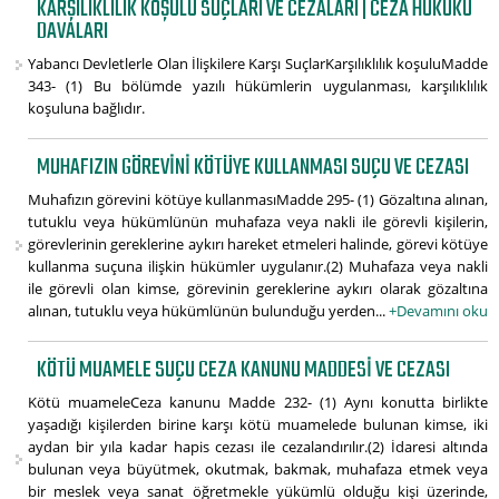
KARŞILIKLILIK KOŞULU SUÇLARI VE CEZALARI | CEZA HUKUKU
DAVALARI
Yabancı Devletlerle Olan İlişkilere Karşı SuçlarKarşılıklılık koşuluMadde
343- (1) Bu bölümde yazılı hükümlerin uygulanması, karşılıklılık
koşuluna bağlıdır.
MUHAFIZIN GÖREVINI KÖTÜYE KULLANMASI SUÇU VE CEZASI
Muhafızın görevini kötüye kullanmasıMadde 295- (1) Gözaltına alınan,
tutuklu veya hükümlünün muhafaza veya nakli ile görevli kişilerin,
görevlerinin gereklerine aykırı hareket etmeleri halinde, görevi kötüye
kullanma suçuna ilişkin hükümler uygulanır.(2) Muhafaza veya nakli
ile görevli olan kimse, görevinin gereklerine aykırı olarak gözaltına
alınan, tutuklu veya hükümlünün bulunduğu yerden...
+Devamını oku
KÖTÜ MUAMELE SUÇU CEZA KANUNU MADDESI VE CEZASI
Kötü muameleCeza kanunu Madde 232- (1) Aynı konutta birlikte
yaşadığı kişilerden birine karşı kötü muamelede bulunan kimse, iki
aydan bir yıla kadar hapis cezası ile cezalandırılır.(2) İdaresi altında
bulunan veya büyütmek, okutmak, bakmak, muhafaza etmek veya
bir meslek veya sanat öğretmekle yükümlü olduğu kişi üzerinde,