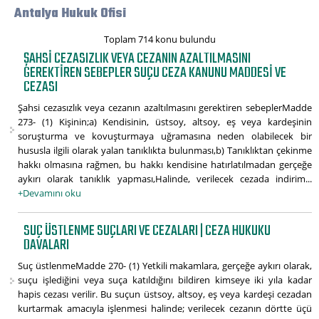
Antalya Hukuk Ofisi
Toplam 714 konu bulundu
ŞAHSI CEZASIZLIK VEYA CEZANIN AZALTILMASINI
GEREKTIREN SEBEPLER SUÇU CEZA KANUNU MADDESI VE
CEZASI
Şahsi cezasızlık veya cezanın azaltılmasını gerektiren sebeplerMadde
273- (1) Kişinin;a) Kendisinin, üstsoy, altsoy, eş veya kardeşinin
soruşturma ve kovuşturmaya uğramasına neden olabilecek bir
hususla ilgili olarak yalan tanıklıkta bulunması,b) Tanıklıktan çekinme
hakkı olmasına rağmen, bu hakkı kendisine hatırlatılmadan gerçeğe
aykırı olarak tanıklık yapması,Halinde, verilecek cezada indirim...
+Devamını oku
SUÇ ÜSTLENME SUÇLARI VE CEZALARI | CEZA HUKUKU
DAVALARI
Suç üstlenmeMadde 270- (1) Yetkili makamlara, gerçeğe aykırı olarak,
suçu işlediğini veya suça katıldığını bildiren kimseye iki yıla kadar
hapis cezası verilir. Bu suçun üstsoy, altsoy, eş veya kardeşi cezadan
kurtarmak amacıyla işlenmesi halinde; verilecek cezanın dörtte üçü