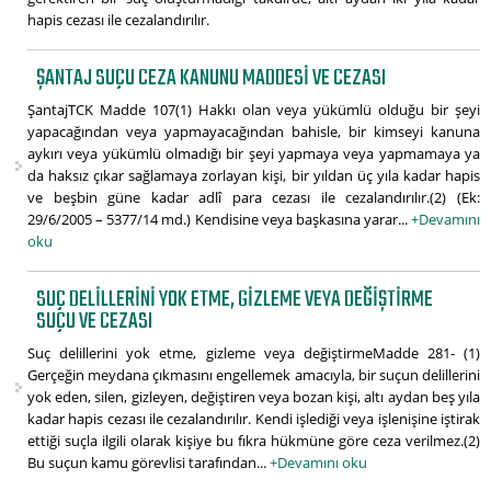
hapis cezası ile cezalandırılır.
ŞANTAJ SUÇU CEZA KANUNU MADDESI VE CEZASI
ŞantajTCK Madde 107(1) Hakkı olan veya yükümlü olduğu bir şeyi
yapacağından veya yapmayacağından bahisle, bir kimseyi kanuna
aykırı veya yükümlü olmadığı bir şeyi yapmaya veya yapmamaya ya
da haksız çıkar sağlamaya zorlayan kişi, bir yıldan üç yıla kadar hapis
ve beşbin güne kadar adlî para cezası ile cezalandırılır.(2) (Ek:
29/6/2005 – 5377/14 md.) Kendisine veya başkasına yarar...
+Devamını
oku
SUÇ DELILLERINI YOK ETME, GIZLEME VEYA DEĞIŞTIRME
SUÇU VE CEZASI
Suç delillerini yok etme, gizleme veya değiştirmeMadde 281- (1)
Gerçeğin meydana çıkmasını engellemek amacıyla, bir suçun delillerini
yok eden, silen, gizleyen, değiştiren veya bozan kişi, altı aydan beş yıla
kadar hapis cezası ile cezalandırılır. Kendi işlediği veya işlenişine iştirak
ettiği suçla ilgili olarak kişiye bu fıkra hükmüne göre ceza verilmez.(2)
Bu suçun kamu görevlisi tarafından...
+Devamını oku