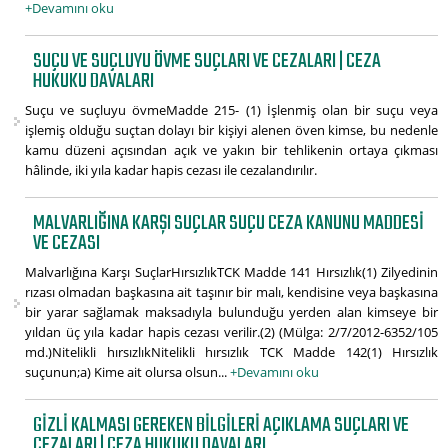
+Devamını oku
SUÇU VE SUÇLUYU ÖVME SUÇLARI VE CEZALARI | CEZA
HUKUKU DAVALARI
Suçu ve suçluyu övmeMadde 215- (1) İşlenmiş olan bir suçu veya
işlemiş olduğu suçtan dolayı bir kişiyi alenen öven kimse, bu nedenle
kamu düzeni açısından açık ve yakın bir tehlikenin ortaya çıkması
hâlinde, iki yıla kadar hapis cezası ile cezalandırılır.
MALVARLIĞINA KARŞI SUÇLAR SUÇU CEZA KANUNU MADDESI
VE CEZASI
Malvarlığına Karşı SuçlarHırsızlıkTCK Madde 141 Hırsızlık(1) Zilyedinin
rızası olmadan başkasına ait taşınır bir malı, kendisine veya başkasına
bir yarar sağlamak maksadıyla bulunduğu yerden alan kimseye bir
yıldan üç yıla kadar hapis cezası verilir.(2) (Mülga: 2/7/2012-6352/105
md.)Nitelikli hırsızlıkNitelikli hırsızlık TCK Madde 142(1) Hırsızlık
suçunun;a) Kime ait olursa olsun...
+Devamını oku
GIZLI KALMASI GEREKEN BILGILERI AÇIKLAMA SUÇLARI VE
CEZALARI | CEZA HUKUKU DAVALARI