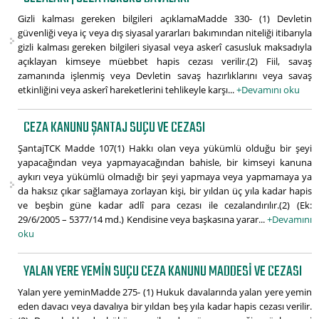
Gizli kalması gereken bilgileri açıklamaMadde 330- (1) Devletin
güvenliği veya iç veya dış siyasal yararları bakımından niteliği itibarıyla
gizli kalması gereken bilgileri siyasal veya askerî casusluk maksadıyla
açıklayan kimseye müebbet hapis cezası verilir.(2) Fiil, savaş
zamanında işlenmiş veya Devletin savaş hazırlıklarını veya savaş
etkinliğini veya askerî hareketlerini tehlikeyle karşı...
+Devamını oku
CEZA KANUNU ŞANTAJ SUÇU VE CEZASI
ŞantajTCK Madde 107(1) Hakkı olan veya yükümlü olduğu bir şeyi
yapacağından veya yapmayacağından bahisle, bir kimseyi kanuna
aykırı veya yükümlü olmadığı bir şeyi yapmaya veya yapmamaya ya
da haksız çıkar sağlamaya zorlayan kişi, bir yıldan üç yıla kadar hapis
ve beşbin güne kadar adlî para cezası ile cezalandırılır.(2) (Ek:
29/6/2005 – 5377/14 md.) Kendisine veya başkasına yarar...
+Devamını
oku
YALAN YERE YEMIN SUÇU CEZA KANUNU MADDESI VE CEZASI
Yalan yere yeminMadde 275- (1) Hukuk davalarında yalan yere yemin
eden davacı veya davalıya bir yıldan beş yıla kadar hapis cezası verilir.