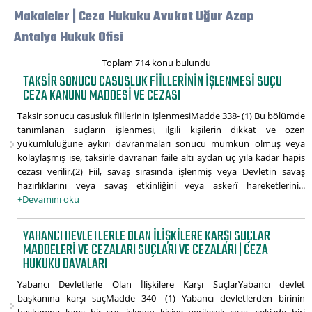
Makaleler | Ceza Hukuku Avukat Uğur Azap
Antalya Hukuk Ofisi
Toplam 714 konu bulundu
TAKSIR SONUCU CASUSLUK FIILLERININ IŞLENMESI SUÇU
CEZA KANUNU MADDESI VE CEZASI
Taksir sonucu casusluk fiillerinin işlenmesiMadde 338- (1) Bu bölümde
tanımlanan suçların işlenmesi, ilgili kişilerin dikkat ve özen
yükümlülüğüne aykırı davranmaları sonucu mümkün olmuş veya
kolaylaşmış ise, taksirle davranan faile altı aydan üç yıla kadar hapis
cezası verilir.(2) Fiil, savaş sırasında işlenmiş veya Devletin savaş
hazırlıklarını veya savaş etkinliğini veya askerî hareketlerini...
+Devamını oku
YABANCI DEVLETLERLE OLAN İLIŞKILERE KARŞI SUÇLAR
MADDELERI VE CEZALARI SUÇLARI VE CEZALARI | CEZA
HUKUKU DAVALARI
Yabancı Devletlerle Olan İlişkilere Karşı SuçlarYabancı devlet
başkanına karşı suçMadde 340- (1) Yabancı devletlerden birinin