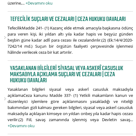
üzerine,...
+Devamını oku
TEFECILIK SUÇLARI VE CEZALARI | CEZA HUKUKU DAVALARI
TefecilikMadde 241- (1) Kazanç elde etmek amacıyla başkasına ödünç
para veren kişi, iki yıldan altı yıla kadar hapis ve beşyüz günden
beşbin güne kadar adlî para cezası ile cezalandırılır.(2) (Ek:14/4/2020-
7242/14 md.) Suçun bir örgütün faaliyeti çerçevesinde işlenmesi
hâlinde verilecek ceza bir kat artırılır.
YASAKLANAN BILGILERI SIYASAL VEYA ASKERÎ CASUSLUK
MAKSADIYLA AÇIKLAMA SUÇLARI VE CEZALARI | CEZA
HUKUKU DAVALARI
Yasaklanan bilgileri siyasal veya askerî casusluk maksadıyla
açıklamaCeza kanunu Madde 337- (1) Yetkili makamların kanun ve
düzenleyici işlemlere göre açıklanmasını yasakladığı ve niteliği
bakımından gizli kalması gereken bilgileri, siyasal veya askerî casusluk
maksadıyla açıklayan kimseye on yıldan onbeş yıla kadar hapis cezası
verilir.(2) Fiil, savaş zamanında işlenmiş veya Devletin savaş...
+Devamını oku