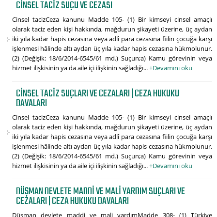
CINSEL TACIZ SUÇU VE CEZASI
Cinsel tacizCeza kanunu Madde 105- (1) Bir kimseyi cinsel amaçlı
olarak taciz eden kişi hakkında, mağdurun şikayeti üzerine, üç aydan
iki yıla kadar hapis cezasına veya adlî para cezasına fiilin çocuğa karşı
işlenmesi hâlinde altı aydan üç yıla kadar hapis cezasına hükmolunur.
(2) (Değişik: 18/6/2014-6545/61 md.) Suçun;a) Kamu görevinin veya
hizmet ilişkisinin ya da aile içi ilişkinin sağladığı...
+Devamını oku
CINSEL TACIZ SUÇLARI VE CEZALARI | CEZA HUKUKU
DAVALARI
Cinsel tacizCeza kanunu Madde 105- (1) Bir kimseyi cinsel amaçlı
olarak taciz eden kişi hakkında, mağdurun şikayeti üzerine, üç aydan
iki yıla kadar hapis cezasına veya adlî para cezasına fiilin çocuğa karşı
işlenmesi hâlinde altı aydan üç yıla kadar hapis cezasına hükmolunur.
(2) (Değişik: 18/6/2014-6545/61 md.) Suçun;a) Kamu görevinin veya
hizmet ilişkisinin ya da aile içi ilişkinin sağladığı...
+Devamını oku
DÜŞMAN DEVLETE MADDI VE MALI YARDIM SUÇLARI VE
CEZALARI | CEZA HUKUKU DAVALARI
Düşman devlete maddi ve mali yardımMadde 308- (1) Türkiye