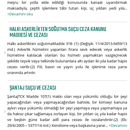
meşru bir yolla elde edildiği konusunda kanaat uyandırmak
maksadıyla, çeşitli işlemlere tâbi tutan kişi, üç yıldan yedi yıla...
+Devamını oku
HALKI ASKERLIKTEN SOĞUTMA SUÇU CEZA KANUNU
MADDESI VE CEZASI
Halkı askerlikten soğutmaMadde 318- (1) (Değişik: 11/4/2013-6459/13
md.) Askerlik hizmetini yapanları firara sevk edecek veya askerlik
hizmetine katılacak olanları bu hizmeti yapmaktan vazgeçirecek
şekilde teşvik veya telkinde bulunanlara altı aydan iki yıla kadar hapis
cezası verilir.(2) Fiil, basın ve yayın yolu ile işlenirse ceza yarısı
oranında artırılır.
ŞANTAJ SUÇU VE CEZASI
ŞantajTCK Madde 107(1) Hakkı olan veya yükümlü olduğu bir şeyi
yapacağından veya yapmayacağından bahisle, bir kimseyi kanuna
aykırı veya yükümlü olmadığı bir şeyi yapmaya veya yapmamaya ya
da haksız çıkar sağlamaya zorlayan kişi, bir yıldan üç yıla kadar hapis
ve beşbin güne kadar adlî para cezası ile cezalandırılır.(2) (Ek:
29/6/2005 – 5377/14 md.) Kendisine veya başkasına yarar...
+Devamını