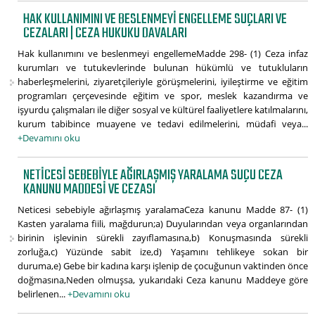
HAK KULLANIMINI VE BESLENMEYI ENGELLEME SUÇLARI VE
CEZALARI | CEZA HUKUKU DAVALARI
Hak kullanımını ve beslenmeyi engellemeMadde 298- (1) Ceza infaz
kurumları ve tutukevlerinde bulunan hükümlü ve tutukluların
haberleşmelerini, ziyaretçileriyle görüşmelerini, iyileştirme ve eğitim
programları çerçevesinde eğitim ve spor, meslek kazandırma ve
işyurdu çalışmaları ile diğer sosyal ve kültürel faaliyetlere katılmalarını,
kurum tabibince muayene ve tedavi edilmelerini, müdafi veya...
+Devamını oku
NETICESI SEBEBIYLE AĞIRLAŞMIŞ YARALAMA SUÇU CEZA
KANUNU MADDESI VE CEZASI
Neticesi sebebiyle ağırlaşmış yaralamaCeza kanunu Madde 87- (1)
Kasten yaralama fiili, mağdurun;a) Duyularından veya organlarından
birinin işlevinin sürekli zayıflamasına,b) Konuşmasında sürekli
zorluğa,c) Yüzünde sabit ize,d) Yaşamını tehlikeye sokan bir
duruma,e) Gebe bir kadına karşı işlenip de çocuğunun vaktinden önce
doğmasına,Neden olmuşsa, yukarıdaki Ceza kanunu Maddeye göre
belirlenen...
+Devamını oku