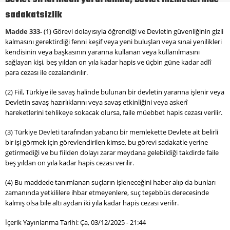
sadakatsizlik
Madde 333-
(1) Görevi dolayısıyla öğrendiği ve Devletin güvenliğinin gizli
kalmasını gerektirdiği fenni keşif veya yeni buluşları veya sınai yenilikleri
kendisinin veya başkasının yararına kullanan veya kullanılmasını
sağlayan kişi, beş yıldan on yıla kadar hapis ve üçbin güne kadar adlî
para cezası ile cezalandırılır.
(2) Fiil, Türkiye ile savaş halinde bulunan bir devletin yararına işlenir veya
Devletin savaş hazırlıklarını veya savaş etkinliğini veya askerî
hareketlerini tehlikeye sokacak olursa, faile müebbet hapis cezası verilir.
(3) Türkiye Devleti tarafından yabancı bir memlekette Devlete ait belirli
bir işi görmek için görevlendirilen kimse, bu görevi sadakatle yerine
getirmediği ve bu fiilden dolayı zarar meydana gelebildiği takdirde faile
beş yıldan on yıla kadar hapis cezası verilir.
(4) Bu maddede tanımlanan suçların işleneceğini haber alıp da bunları
zamanında yetkililere ihbar etmeyenlere, suç teşebbüs derecesinde
kalmış olsa bile altı aydan iki yıla kadar hapis cezası verilir.
İçerik Yayınlanma Tarihi: Ça, 03/12/2025 - 21:44