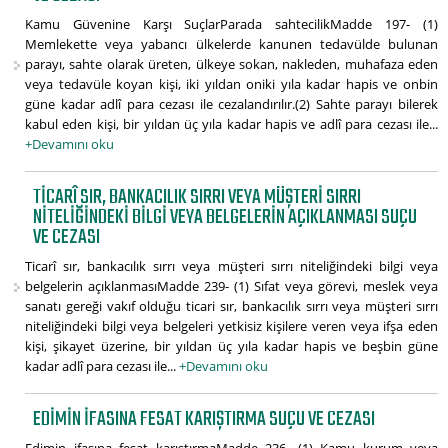
Kamu Güvenine Karşı SuçlarParada sahtecilikMadde 197- (1)
Memlekette veya yabancı ülkelerde kanunen tedavülde bulunan
parayı, sahte olarak üreten, ülkeye sokan, nakleden, muhafaza eden
veya tedavüle koyan kişi, iki yıldan oniki yıla kadar hapis ve onbin
güne kadar adlî para cezası ile cezalandırılır.(2) Sahte parayı bilerek
kabul eden kişi, bir yıldan üç yıla kadar hapis ve adlî para cezası ile...
+Devamını oku
TICARÎ SIR, BANKACILIK SIRRI VEYA MÜŞTERI SIRRI
NITELIĞINDEKI BILGI VEYA BELGELERIN AÇIKLANMASI SUÇU
VE CEZASI
Ticarî sır, bankacılık sırrı veya müşteri sırrı niteliğindeki bilgi veya
belgelerin açıklanmasıMadde 239- (1) Sıfat veya görevi, meslek veya
sanatı gereği vakıf olduğu ticari sır, bankacılık sırrı veya müşteri sırrı
niteliğindeki bilgi veya belgeleri yetkisiz kişilere veren veya ifşa eden
kişi, şikayet üzerine, bir yıldan üç yıla kadar hapis ve beşbin güne
kadar adlî para cezası ile...
+Devamını oku
EDIMIN IFASINA FESAT KARIŞTIRMA SUÇU VE CEZASI