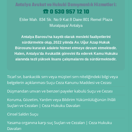
Antalya Avukat ve Hukuki Danışmanlık Hizmetleri
:
☎️ 0 530 957 12 10
Etiler Mah. 834 Sk. No:9 Kat:8 Daire:801 Remel Plaza
Muratpaşa/ Antalya
Antalya Barosu’na kayıtlı olarak mesleki faaliyetlerini
sürdürmekte olup, 2022 yılında Av. Uğur Azap Hukuk
Bürosunu kurarak adalete hizmet etmeye devam etmektedir.
Halen, Antalya'da Avukatlık görevini ifa ederek Kamu Hukuku
alanında tezli yüksek lisans çalışmalarını da sürdürmektedir.
Ticarî sır, bankacılık sırrı veya müşteri sırrı niteliğindeki bilgi veya
belgelerin açıklanması Suçu Ceza Kanunu Maddesi ve Cezası
Düşmandan unvan ve benzeri payeler kabulü Suçu ve Cezası
Koruma, Gözetim, Yardım veya Bildirim Yükümlülüğünün İhlâli
Suçları ve Cezaları | Ceza Hukuku Davaları
Cinsel Saldırı Suçu
Yasama organına karşı suç Suçları ve Cezaları | Ceza Hukuku
Davaları