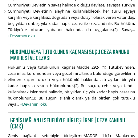
Cumhuriyeti Devletinin savaş halinde olduğu devlete, savaşta Türkiye
Cumhuriyeti Devletinin aleyhine kullanılabilecek her türlü eşyayı
karşılıklı veya karşılıksız, doğrudan veya dolaylı olarak veren vatandaş,
beş yıldan onbeş yıla kadar hapis cezası ile cezalandırılır. Bu hüküm,
Türkiye'de oturan yabancı hakkında da uygulanır.(2) Savaş...
+Devamını oku
HÜKÜMLÜ VEYA TUTUKLUNUN KAÇMASI SUÇU CEZA KANUNU
MADDESI VE CEZASI
Hükümlü veya tutuklunun kaçmasıMadde 292- (1) Tutukevinden,
ceza infaz kurumundan veya gözetimi altında bulunduğu görevlilerin
elinden kaçan tutuklu veya hükümlü hakkında altı aydan bir yıla
kadar hapis cezasına hükmolunur.(2) Bu suçun, cebir veya tehdit
kullanılarak işlenmesi halinde, bir yıldan üç yıla kadar hapis cezasına
hükmolunur.(3) Bu suçun, silahlı olarak ya da birden çok tutuklu
veya...
+Devamını oku
GENIŞ BAĞLANTI SEBEBIYLE BIRLEŞTIRME | CEZA KANUNU
(CMK)
Geniş bağlantı sebebiyle birleştirmeMADDE 11(1) Mahkeme,