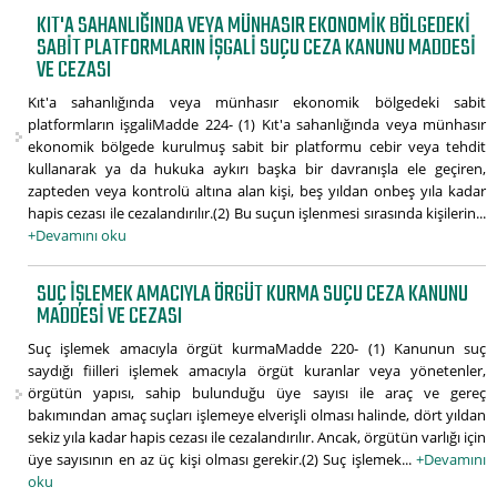
KIT'A SAHANLIĞINDA VEYA MÜNHASIR EKONOMIK BÖLGEDEKI
SABIT PLATFORMLARIN IŞGALI SUÇU CEZA KANUNU MADDESI
VE CEZASI
Kıt'a sahanlığında veya münhasır ekonomik bölgedeki sabit
platformların işgaliMadde 224- (1) Kıt'a sahanlığında veya münhasır
ekonomik bölgede kurulmuş sabit bir platformu cebir veya tehdit
kullanarak ya da hukuka aykırı başka bir davranışla ele geçiren,
zapteden veya kontrolü altına alan kişi, beş yıldan onbeş yıla kadar
hapis cezası ile cezalandırılır.(2) Bu suçun işlenmesi sırasında kişilerin...
+Devamını oku
SUÇ IŞLEMEK AMACIYLA ÖRGÜT KURMA SUÇU CEZA KANUNU
MADDESI VE CEZASI
Suç işlemek amacıyla örgüt kurmaMadde 220- (1) Kanunun suç
saydığı fiilleri işlemek amacıyla örgüt kuranlar veya yönetenler,
örgütün yapısı, sahip bulunduğu üye sayısı ile araç ve gereç
bakımından amaç suçları işlemeye elverişli olması halinde, dört yıldan
sekiz yıla kadar hapis cezası ile cezalandırılır. Ancak, örgütün varlığı için
üye sayısının en az üç kişi olması gerekir.(2) Suç işlemek...
+Devamını
oku