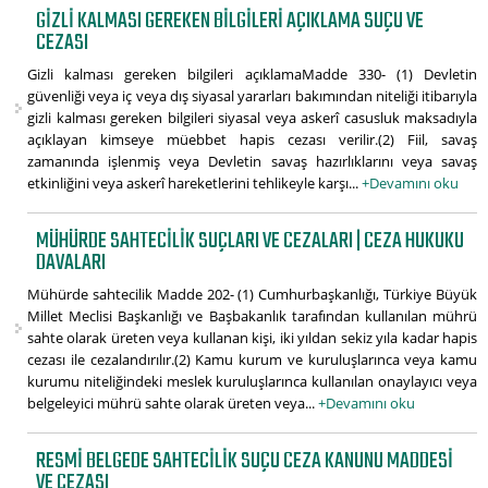
GIZLI KALMASI GEREKEN BILGILERI AÇIKLAMA SUÇU VE
CEZASI
Gizli kalması gereken bilgileri açıklamaMadde 330- (1) Devletin
güvenliği veya iç veya dış siyasal yararları bakımından niteliği itibarıyla
gizli kalması gereken bilgileri siyasal veya askerî casusluk maksadıyla
açıklayan kimseye müebbet hapis cezası verilir.(2) Fiil, savaş
zamanında işlenmiş veya Devletin savaş hazırlıklarını veya savaş
etkinliğini veya askerî hareketlerini tehlikeyle karşı...
+Devamını oku
MÜHÜRDE SAHTECILIK SUÇLARI VE CEZALARI | CEZA HUKUKU
DAVALARI
Mühürde sahtecilik Madde 202- (1) Cumhurbaşkanlığı, Türkiye Büyük
Millet Meclisi Başkanlığı ve Başbakanlık tarafından kullanılan mührü
sahte olarak üreten veya kullanan kişi, iki yıldan sekiz yıla kadar hapis
cezası ile cezalandırılır.(2) Kamu kurum ve kuruluşlarınca veya kamu
kurumu niteliğindeki meslek kuruluşlarınca kullanılan onaylayıcı veya
belgeleyici mührü sahte olarak üreten veya...
+Devamını oku
RESMI BELGEDE SAHTECILIK SUÇU CEZA KANUNU MADDESI
VE CEZASI