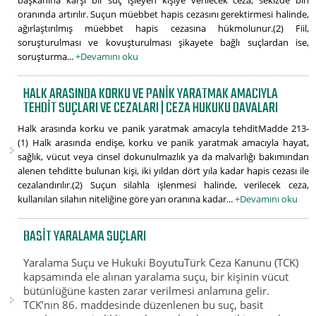
başkanına karşı bir suç işleyen kişiye verilecek ceza, sekizde biri
oranında artırılır. Suçun müebbet hapis cezasını gerektirmesi halinde,
ağırlaştırılmış müebbet hapis cezasına hükmolunur.(2) Fiil,
soruşturulması ve kovuşturulması şikayete bağlı suçlardan ise,
soruşturma...
+Devamını oku
HALK ARASINDA KORKU VE PANIK YARATMAK AMACIYLA
TEHDIT SUÇLARI VE CEZALARI | CEZA HUKUKU DAVALARI
Halk arasında korku ve panik yaratmak amacıyla tehditMadde 213-
(1) Halk arasında endişe, korku ve panik yaratmak amacıyla hayat,
sağlık, vücut veya cinsel dokunulmazlık ya da malvarlığı bakımından
alenen tehditte bulunan kişi, iki yıldan dört yıla kadar hapis cezası ile
cezalandırılır.(2) Suçun silahla işlenmesi halinde, verilecek ceza,
kullanılan silahın niteliğine göre yarı oranına kadar...
+Devamını oku
BASIT YARALAMA SUÇLARI
Yaralama Suçu ve Hukuki BoyutuTürk Ceza Kanunu (TCK)
kapsamında ele alınan yaralama suçu, bir kişinin vücut
bütünlüğüne kasten zarar verilmesi anlamına gelir.
TCK’nın 86. maddesinde düzenlenen bu suç, basit