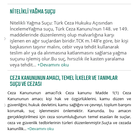
NITELIKLI YAĞMA SUÇU
Nitelikli Yağma Suçu: Türk Ceza Hukuku Açısından
İncelemeYağma suçu, Türk Ceza Kanunu’nun 148. ve 149.
maddelerinde düzenlenmiş olup malvarlığına karşı
işlenen en ağır suçlardan biridir.TCK m.148’e göre, bir kişi
başkasının taşınır malını, cebir veya tehdit kullanarak
teslim alır ya da alınmasına katlanmasını sağlarsa yağma
suçunu işlemiş olur.Bu suç, hırsızlık ile kasten yaralama
veya tehdit...
+Devamını oku
CEZA KANUNUNUN AMACI, TEMEL İLKELER VE TANIMLAR
SUÇU VE CEZASI
Ceza Kanununun amacıTck Ceza kanunu Madde 1(1) Ceza
Kanununun amacı; kişi hak ve özgürlüklerini, kamu düzen ve
güvenliğini, hukuk devletini, kamu sağlığını ve çevreyi, toplum barışını
korumak, suç işlenmesini önlemektir. Kanunda, bu amacın
gerçekleştirilmesi için ceza sorumluluğunun temel esasları ile suçlar,
ceza ve güvenlik tedbirlerinin türleri düzenlenmiştir.Suçta ve cezada
kanunîlik...
+Devamını oku