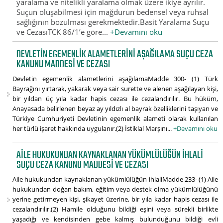
yaralama ve nitelikli yaralama olmak üzere ikiye ayrılır.
Suçun oluşabilmesi için mağdurun bedensel veya ruhsal
sağlığının bozulması gerekmektedir.Basit Yaralama Suçu
ve CezasıTCK 86/1’e göre...
+Devamını oku
DEVLETIN EGEMENLIK ALAMETLERINI AŞAĞILAMA SUÇU CEZA
KANUNU MADDESI VE CEZASI
Devletin egemenlik alametlerini aşağılamaMadde 300- (1) Türk
Bayrağını yırtarak, yakarak veya sair surette ve alenen aşağılayan kişi,
bir yıldan üç yıla kadar hapis cezası ile cezalandırılır. Bu hüküm,
Anayasada belirlenen beyaz ay yıldızlı al bayrak özelliklerini taşıyan ve
Türkiye Cumhuriyeti Devletinin egemenlik alameti olarak kullanılan
her türlü işaret hakkında uygulanır.(2) İstiklal Marşını...
+Devamını oku
AILE HUKUKUNDAN KAYNAKLANAN YÜKÜMLÜLÜĞÜN IHLALI
SUÇU CEZA KANUNU MADDESI VE CEZASI
Aile hukukundan kaynaklanan yükümlülüğün ihlaliMadde 233- (1) Aile
hukukundan doğan bakım, eğitim veya destek olma yükümlülüğünü
yerine getirmeyen kişi, şikayet üzerine, bir yıla kadar hapis cezası ile
cezalandırılır.(2) Hamile olduğunu bildiği eşini veya sürekli birlikte
yaşadığı ve kendisinden gebe kalmış bulunduğunu bildiği evli