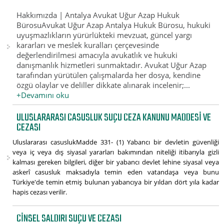
Hakkımızda | Antalya Avukat Uğur Azap Hukuk
BürosuAvukat Uğur Azap Antalya Hukuk Bürosu, hukuki
uyuşmazlıkların yürürlükteki mevzuat, güncel yargı
kararları ve meslek kuralları çerçevesinde
değerlendirilmesi amacıyla avukatlık ve hukuki
danışmanlık hizmetleri sunmaktadır. Avukat Uğur Azap
tarafından yürütülen çalışmalarda her dosya, kendine
özgü olaylar ve deliller dikkate alınarak incelenir;...
+Devamını oku
ULUSLARARASI CASUSLUK SUÇU CEZA KANUNU MADDESI VE
CEZASI
Uluslararası casuslukMadde 331- (1) Yabancı bir devletin güvenliği
veya iç veya dış siyasal yararları bakımından niteliği itibarıyla gizli
kalması gereken bilgileri, diğer bir yabancı devlet lehine siyasal veya
askerî casusluk maksadıyla temin eden vatandaşa veya bunu
Türkiye'de temin etmiş bulunan yabancıya bir yıldan dört yıla kadar
hapis cezası verilir.
CINSEL SALDIRI SUÇU VE CEZASI