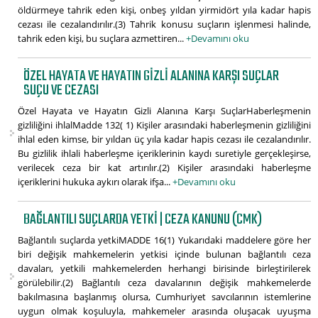
öldürmeye tahrik eden kişi, onbeş yıldan yirmidört yıla kadar hapis
cezası ile cezalandırılır.(3) Tahrik konusu suçların işlenmesi halinde,
tahrik eden kişi, bu suçlara azmettiren...
+Devamını oku
ÖZEL HAYATA VE HAYATIN GIZLI ALANINA KARŞI SUÇLAR
SUÇU VE CEZASI
Özel Hayata ve Hayatın Gizli Alanına Karşı SuçlarHaberleşmenin
gizliliğini ihlalMadde 132( 1) Kişiler arasındaki haberleşmenin gizliliğini
ihlal eden kimse, bir yıldan üç yıla kadar hapis cezası ile cezalandırılır.
Bu gizlilik ihlali haberleşme içeriklerinin kaydı suretiyle gerçekleşirse,
verilecek ceza bir kat artırılır.(2) Kişiler arasındaki haberleşme
içeriklerini hukuka aykırı olarak ifşa...
+Devamını oku
BAĞLANTILI SUÇLARDA YETKI | CEZA KANUNU (CMK)
Bağlantılı suçlarda yetkiMADDE 16(1) Yukarıdaki maddelere göre her
biri değişik mahkemelerin yetkisi içinde bulunan bağlantılı ceza
davaları, yetkili mahkemelerden herhangi birisinde birleştirilerek
görülebilir.(2) Bağlantılı ceza davalarının değişik mahkemelerde
bakılmasına başlanmış olursa, Cumhuriyet savcılarının istemlerine
uygun olmak koşuluyla, mahkemeler arasında oluşacak uyuşma