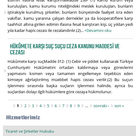
Edimin ifasına fesat karıştırmaMadde 236- (1) Kamu kurum veya
kuruluşları, kamu kurumu niteliğindeki meslek kuruluşları, bunların
iştirakiyle kurulmuş şirketler, bunların bünyesinde faaliyet icra eden
vakıflar, kamu yararına çalışan dernekler ya da kooperatiflere karşı
taahhüt altına girilen edimin ifasına fesat karıştıran kişi, üç yıldan yedi
yıla kadar hapis cezası ile cezalandırılır.(2)...
+Devamını oku
HÜKÛMETE KARŞI SUÇ SUÇU CEZA KANUNU MADDESI VE
CEZASI
Hükûmete karşı suçMadde 312- (1) Cebir ve şiddet kullanarak Türkiye
Cumhuriyeti Hükûmetini ortadan kaldırmaya veya görevlerini
yapmasını kısmen veya tamamen engellemeye teşebbüs eden
kimseye ağırlaştırılmış müebbet hapis cezası verilir.(2) Bu suçun
işlenmesi sırasında başka suçların işlenmesi halinde, ayrıca bu
suçlardan dolayı ilgili hükümlere göre cezaya hükmolunur.
Sayfalar
1
2
3
4
5
6
7
8
9
…
sonraki ›
son »
Hizmetlerimiz
Ticaret ve Şirketler Hukuku