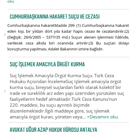
oku
CUMHURBAŞKANINA HAKARET SUÇU VE CEZASI
Cumhurbaşkanına hakaretMadde 299- (1) Cumhurbaşkanına hakaret
eden kişi, bir yıldan dört yıla kadar hapis cezası ile cezalandırılır.(2)
(Değişik: 29/6/2005 – 5377/35 md.) Suçun alenen işlenmesi hâlinde,
verilecek ceza altıda biri oranında artırılır.(3) Bu suçtan dolayı
kovuşturma yapılması, Adalet Bakanının iznine bağlıdır.
SUÇ İŞLEMEK AMACIYLA ÖRGÜT KURMA
Suç İşlemek Amacıyla Örgüt Kurma Suçu: Türk Ceza
Hukuku Açısından İncelemeSuç işlemek amacıyla örgüt
kurma suçu, bireysel suçlardan farklı olarak kolektif bir
irade ve süreklilik arz eden yapı üzerinden yürütülen suç
faaliyetlerini hedef almaktadır.Türk Ceza Kanunu’nun
220. maddesi, bu suçu ayrıntılı biçimde
düzenlemektedir.İlgili maddeye göre, suç işlemek
amacıyla örgüt kuran, yöneten veya...
+Devamını oku
AVUKAT UĞUR AZAP HUKUK BÜROSU ANTALYA