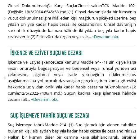
Cinsel Dokunulmazlığa Karşı SuçlarCinsel saldırıTCK Madde 102-
(Değişik: 18/6/2014-6545/58 md.)(1) Cinsel davranışlarla bir kimsenin
vücut dokunulmazlığını ihlâl eden kişi, mağdurun şikâyeti üzerine, beş
yıldan on yıla kadar hapis cezası ile cezalandırılır. Cinsel davranışın
sarkıntılık düzeyinde kalması hâlinde iki yıldan beş yıla kadar hapis
cezası verilir.(2) Fiilin vücuda organ veya sair...
+Devamını oku
İŞKENCE VE EZIYET SUÇU VE CEZASI
İşkence ve EziyetİşkenceCeza kanunu Madde 94- (1) Bir kişiye karşı
insan onuruyla bağdaşmayan ve bedensel veya ruhsal yönden acı
çekmesine, algılama veya irade yeteneğinin etkilenmesine,
aşağılanmasına yol açacak davranışları gerçekleştiren kamu görevlisi
hakkında üç yıldan oniki yıla kadar hapis cezasına hükmolunur. (Ek
cümle:12/5/2022-7406/4 md.) Suçun kadına karşı işlenmesi hâlinde
cezanın alt...
+Devamını oku
SUÇ IŞLEMEYE TAHRIK SUÇU VE CEZASI
Suç işlemeye tahrikMadde 214- (1) Suç işlemek için alenen tahrikte
bulunan kişi, altı aydan beş yıla kadar hapis cezası ile cezalandırılır.(2)
Halkın bir kısmını diğer bir kısmına karşı silahlandırarak, birbirini