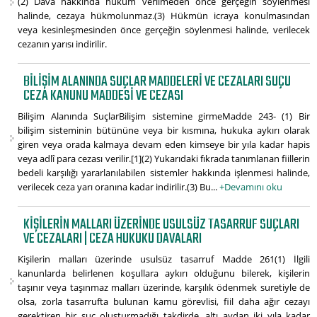
(2) Dava hakkında hüküm verilmeden önce gerçeğin söylenmesi
halinde, cezaya hükmolunmaz.(3) Hükmün icraya konulmasından
veya kesinleşmesinden önce gerçeğin söylenmesi halinde, verilecek
cezanın yarısı indirilir.
BILIŞIM ALANINDA SUÇLAR MADDELERI VE CEZALARI SUÇU
CEZA KANUNU MADDESI VE CEZASI
Bilişim Alanında SuçlarBilişim sistemine girmeMadde 243- (1) Bir
bilişim sisteminin bütününe veya bir kısmına, hukuka aykırı olarak
giren veya orada kalmaya devam eden kimseye bir yıla kadar hapis
veya adlî para cezası verilir.[1](2) Yukarıdaki fıkrada tanımlanan fiillerin
bedeli karşılığı yararlanılabilen sistemler hakkında işlenmesi halinde,
verilecek ceza yarı oranına kadar indirilir.(3) Bu...
+Devamını oku
KIŞILERIN MALLARI ÜZERINDE USULSÜZ TASARRUF SUÇLARI
VE CEZALARI | CEZA HUKUKU DAVALARI
Kişilerin malları üzerinde usulsüz tasarruf Madde 261(1) İlgili
kanunlarda belirlenen koşullara aykırı olduğunu bilerek, kişilerin
taşınır veya taşınmaz malları üzerinde, karşılık ödenmek suretiyle de
olsa, zorla tasarrufta bulunan kamu görevlisi, fiil daha ağır cezayı
gerektiren bir suç oluşturmadığı takdirde, altı aydan iki yıla kadar