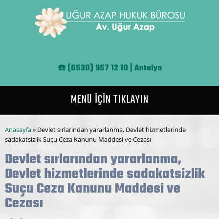
Ana içeriğe atla
☎️
(0530) 957 12 10 | Antalya
MENÜ İÇİN TIKLAYIN
Buradasınız
Anasayfa
» Devlet sırlarından yararlanma, Devlet hizmetlerinde
sadakatsizlik Suçu Ceza Kanunu Maddesi ve Cezası
Devlet sırlarından yararlanma,
Devlet hizmetlerinde sadakatsizlik
Suçu Ceza Kanunu Maddesi ve
Cezası