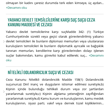
olmayan bir kadını çaresiz durumda terk eden kimseye, üç aydan...
+Devamını oku
YABANCI DEVLET TEMSILCILERINE KARŞI SUÇ SUÇU CEZA
KANUNU MADDESI VE CEZASI
Yabancı devlet temsilcilerine karşı suçMadde 342- (1) Türkiye
Cumhuriyetinde sürekli veya geçici olarak görevlendirilmiş yabancı
devlet temsilcileri ile bunların diplomasi memurları veya uluslararası
kuruluşların temsilcileri ile bunların diplomatik ayrıcalık ve bağışıklık
tanınan memurları, kendilerine karşı görevlerinden dolayı işlenen
suçlar bakımından, kamu görevlisi kabul edilerek; suç...
+Devamını
oku
NITELIKLI DOLANDIRICILIK SUÇU VE CEZASI
Ceza Kanunu Nitelikli dolandırıcılık Madde 158(1) Dolandırıcılık
suçunun;a) Dinî inanç ve duyguların istismar edilmesi suretiyle,b)
Kişinin içinde bulunduğu tehlikeli durum veya zor şartlardan
yararlanmak suretiyle,c) Kişinin algılama yeteneğinin zayıflığından
yararlanmak suretiyle,d) Kamu kurum ve kuruluşlarının, kamu meslek
kuruluşlarının, siyasi parti, vakıf veya dernek tüzel kişiliklerinin...