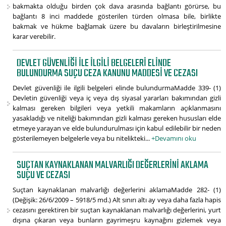
bakmakta olduğu birden çok dava arasında bağlantı görürse, bu
bağlantı 8 inci maddede gösterilen türden olmasa bile, birlikte
bakmak ve hükme bağlamak üzere bu davaların birleştirilmesine
karar verebilir.
DEVLET GÜVENLIĞI ILE ILGILI BELGELERI ELINDE
BULUNDURMA SUÇU CEZA KANUNU MADDESI VE CEZASI
Devlet güvenliği ile ilgili belgeleri elinde bulundurmaMadde 339- (1)
Devletin güvenliği veya iç veya dış siyasal yararları bakımından gizli
kalması gereken bilgileri veya yetkili makamların açıklanmasını
yasakladığı ve niteliği bakımından gizli kalması gereken hususları elde
etmeye yarayan ve elde bulundurulması için kabul edilebilir bir neden
gösterilemeyen belgelerle veya bu nitelikteki...
+Devamını oku
SUÇTAN KAYNAKLANAN MALVARLIĞI DEĞERLERINI AKLAMA
SUÇU VE CEZASI
Suçtan kaynaklanan malvarlığı değerlerini aklamaMadde 282- (1)
(Değişik: 26/6/2009 – 5918/5 md.) Alt sınırı altı ay veya daha fazla hapis
cezasını gerektiren bir suçtan kaynaklanan malvarlığı değerlerini, yurt
dışına çıkaran veya bunların gayrimeşru kaynağını gizlemek veya