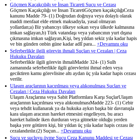
Göçmen Kaçakçılığı ve İnsan Ticareti Suçu ve Cezası
Göçmen Kaçakçılığı ve İnsan TicaretiGöçmen kaçakçılığıCeza
kanunu Madde 79- (1) Doğrudan doğruya veya dolaylı olarak
maddi menfaat elde etmek maksadıyla, yasal olmayan
yollardan;a) Bir yabancıyı ülkeye sokan veya ülkede kalmasına
imkan sağlayan,b) Türk vatandaşı veya yabancının yurt dışına
çıkmasına imkan sağlayan,Kişi, beş yıldan sekiz yıla kadar hapis
ve bin günden onbin güne kadar adlî para...
+Devamını oku
Seferberlikle ilgili görevin ihmali Suçları ve Cezaları | Ceza
Hukuku Davaları
Seferberlikle ilgili görevin ihmaliMadde 324- (1) Sulh
zamanında seferberlikle ilgili görevlerini ihmal eden veya
geciktiren kamu görevlisine altı aydan üç yıla kadar hapis cezası
verilir.
Ulaşım araçlarının kaçırılması veya alıkonulması Suçları ve
Cezaları | Ceza Hukuku Davaları
Ulaşım Araçlarına veya Sabit Platformlara Karşı SuçlarUlaşım
araçlarının kaçırılması veya alıkonulmasıMadde 223- (1) Cebir
veya tehdit kullanarak ya da hukuka aykırı başka bir davranışla
kara ulaşım aracının hareket etmesini engelleyen, bu aracı
hareket halinde iken durduran veya gitmekte olduğu yerden
başka yere götüren kişi, bir yıldan üç yıla kadar hapis cezası ile
cezalandırılır.(2) Suçun...
+Devamını oku
Suçu ve suçluyu övme Suçu Ceza Kanunu Maddesi ve Cezası