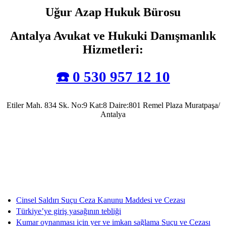
Uğur Azap Hukuk Bürosu
Antalya Avukat ve Hukuki Danışmanlık
Hizmetleri
:
☎️ 0 530 957 12 10
Etiler Mah. 834 Sk. No:9 Kat:8 Daire:801 Remel Plaza Muratpaşa/
Antalya
Antalya Barosu’na kayıtlı olarak mesleki faaliyetlerini sürdürmekte olup, 2022 yılında
Av. Uğur Azap Hukuk Bürosunu kurarak adalete hizmet etmeye devam etmektedir.
Halen, Antalya'da Avukatlık görevini ifa ederek Kamu Hukuku alanında tezli yüksek
lisans çalışmalarını da sürdürmektedir.
Cinsel Saldırı Suçu Ceza Kanunu Maddesi ve Cezası
Türkiye’ye giriş yasağının tebliği
Kumar oynanması için yer ve imkan sağlama Suçu ve Cezası