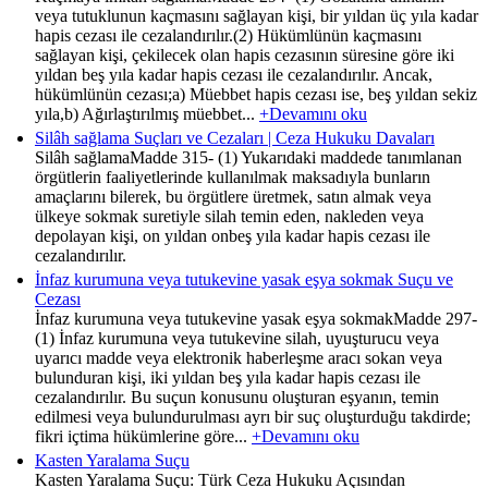
veya tutuklunun kaçmasını sağlayan kişi, bir yıldan üç yıla kadar
hapis cezası ile cezalandırılır.(2) Hükümlünün kaçmasını
sağlayan kişi, çekilecek olan hapis cezasının süresine göre iki
yıldan beş yıla kadar hapis cezası ile cezalandırılır. Ancak,
hükümlünün cezası;a) Müebbet hapis cezası ise, beş yıldan sekiz
yıla,b) Ağırlaştırılmış müebbet...
+Devamını oku
Silâh sağlama Suçları ve Cezaları | Ceza Hukuku Davaları
Silâh sağlamaMadde 315- (1) Yukarıdaki maddede tanımlanan
örgütlerin faaliyetlerinde kullanılmak maksadıyla bunların
amaçlarını bilerek, bu örgütlere üretmek, satın almak veya
ülkeye sokmak suretiyle silah temin eden, nakleden veya
depolayan kişi, on yıldan onbeş yıla kadar hapis cezası ile
cezalandırılır.
İnfaz kurumuna veya tutukevine yasak eşya sokmak Suçu ve
Cezası
İnfaz kurumuna veya tutukevine yasak eşya sokmakMadde 297-
(1) İnfaz kurumuna veya tutukevine silah, uyuşturucu veya
uyarıcı madde veya elektronik haberleşme aracı sokan veya
bulunduran kişi, iki yıldan beş yıla kadar hapis cezası ile
cezalandırılır. Bu suçun konusunu oluşturan eşyanın, temin
edilmesi veya bulundurulması ayrı bir suç oluşturduğu takdirde;
fikri içtima hükümlerine göre...
+Devamını oku
Kasten Yaralama Suçu
Kasten Yaralama Suçu: Türk Ceza Hukuku Açısından