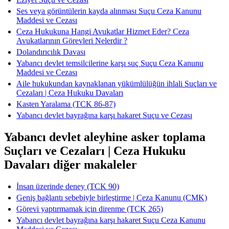
Ses veya görüntülerin kayda alınması Suçu Ceza Kanunu
Maddesi ve Cezası
Ceza Hukukuna Hangi Avukatlar Hizmet Eder? Ceza
Avukatlarının Görevleri Nelerdir ?
Dolandırıcılık Davası
Yabancı devlet temsilcilerine karşı suç Suçu Ceza Kanunu
Maddesi ve Cezası
Aile hukukundan kaynaklanan yükümlülüğün ihlali Suçları ve
Cezaları | Ceza Hukuku Davaları
Kasten Yaralama (TCK 86-87)
Yabancı devlet bayrağına karşı hakaret Suçu ve Cezası
Yabancı devlet aleyhine asker toplama
Suçları ve Cezaları | Ceza Hukuku
Davaları diğer makaleler
İnsan üzerinde deney (TCK 90)
Geniş bağlantı sebebiyle birleştirme | Ceza Kanunu (CMK)
Görevi yaptırmamak için direnme (TCK 265)
Yabancı devlet bayrağına karşı hakaret Suçu Ceza Kanunu