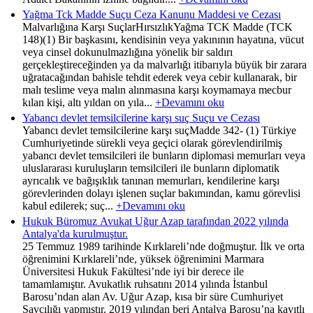
Yağma Tck Madde Suçu Ceza Kanunu Maddesi ve Cezası
Malvarlığına Karşı SuçlarHırsızlıkYağma TCK Madde (TCK
148)(1) Bir başkasını, kendisinin veya yakınının hayatına, vücut
veya cinsel dokunulmazlığına yönelik bir saldırı
gerçekleştireceğinden ya da malvarlığı itibarıyla büyük bir zarara
uğratacağından bahisle tehdit ederek veya cebir kullanarak, bir
malı teslime veya malın alınmasına karşı koymamaya mecbur
kılan kişi, altı yıldan on yıla...
+Devamını oku
Yabancı devlet temsilcilerine karşı suç Suçu ve Cezası
Yabancı devlet temsilcilerine karşı suçMadde 342- (1) Türkiye
Cumhuriyetinde sürekli veya geçici olarak görevlendirilmiş
yabancı devlet temsilcileri ile bunların diplomasi memurları veya
uluslararası kuruluşların temsilcileri ile bunların diplomatik
ayrıcalık ve bağışıklık tanınan memurları, kendilerine karşı
görevlerinden dolayı işlenen suçlar bakımından, kamu görevlisi
kabul edilerek; suç...
+Devamını oku
Hukuk Büromuz Avukat Uğur Azap tarafından 2022 yılında
Antalya'da kurulmuştur.
25 Temmuz 1989 tarihinde Kırklareli’nde doğmuştur. İlk ve orta
öğrenimini Kırklareli’nde, yüksek öğrenimini Marmara
Üniversitesi Hukuk Fakültesi’nde iyi bir derece ile
tamamlamıştır. Avukatlık ruhsatını 2014 yılında İstanbul
Barosu’ndan alan Av. Uğur Azap, kısa bir süre Cumhuriyet
Savcılığı yapmıştır. 2019 yılından beri Antalya Barosu’na kayıtlı