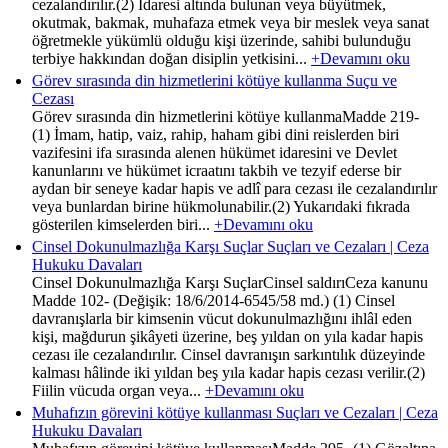
cezalandırılır.(2) İdaresi altında bulunan veya büyütmek,
okutmak, bakmak, muhafaza etmek veya bir meslek veya sanat
öğretmekle yükümlü olduğu kişi üzerinde, sahibi bulunduğu
terbiye hakkından doğan disiplin yetkisini...
+Devamını oku
Görev sırasında din hizmetlerini kötüye kullanma Suçu ve
Cezası
Görev sırasında din hizmetlerini kötüye kullanmaMadde 219-
(1) İmam, hatip, vaiz, rahip, haham gibi dini reislerden biri
vazifesini ifa sırasında alenen hükümet idaresini ve Devlet
kanunlarını ve hükümet icraatını takbih ve tezyif ederse bir
aydan bir seneye kadar hapis ve adlî para cezası ile cezalandırılır
veya bunlardan birine hükmolunabilir.(2) Yukarıdaki fıkrada
gösterilen kimselerden biri...
+Devamını oku
Cinsel Dokunulmazlığa Karşı Suçlar Suçları ve Cezaları | Ceza
Hukuku Davaları
Cinsel Dokunulmazlığa Karşı SuçlarCinsel saldırıCeza kanunu
Madde 102- (Değişik: 18/6/2014-6545/58 md.) (1) Cinsel
davranışlarla bir kimsenin vücut dokunulmazlığını ihlâl eden
kişi, mağdurun şikâyeti üzerine, beş yıldan on yıla kadar hapis
cezası ile cezalandırılır. Cinsel davranışın sarkıntılık düzeyinde
kalması hâlinde iki yıldan beş yıla kadar hapis cezası verilir.(2)
Fiilin vücuda organ veya...
+Devamını oku
Muhafızın görevini kötüye kullanması Suçları ve Cezaları | Ceza
Hukuku Davaları