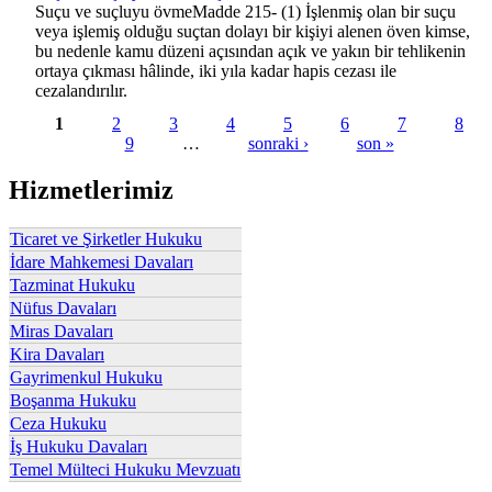
Suçu ve suçluyu övmeMadde 215- (1) İşlenmiş olan bir suçu
veya işlemiş olduğu suçtan dolayı bir kişiyi alenen öven kimse,
bu nedenle kamu düzeni açısından açık ve yakın bir tehlikenin
ortaya çıkması hâlinde, iki yıla kadar hapis cezası ile
cezalandırılır.
1
2
3
4
5
6
7
8
9
…
sonraki ›
son »
Sayfalar
Hizmetlerimiz
Ticaret ve Şirketler Hukuku
İdare Mahkemesi Davaları
Tazminat Hukuku
Nüfus Davaları
Miras Davaları
Kira Davaları
Gayrimenkul Hukuku
Boşanma Hukuku
Ceza Hukuku
İş Hukuku Davaları
Temel Mülteci Hukuku Mevzuatı