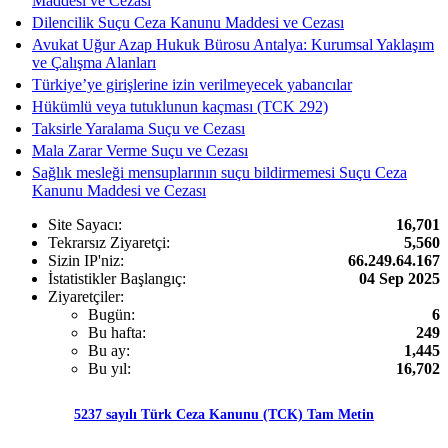
Maddesi ve Cezası
Dilencilik Suçu Ceza Kanunu Maddesi ve Cezası
Avukat Uğur Azap Hukuk Bürosu Antalya: Kurumsal Yaklaşım
ve Çalışma Alanları
Türkiye’ye girişlerine izin verilmeyecek yabancılar
Hükümlü veya tutuklunun kaçması (TCK 292)
Taksirle Yaralama Suçu ve Cezası
Mala Zarar Verme Suçu ve Cezası
Sağlık mesleği mensuplarının suçu bildirmemesi Suçu Ceza
Kanunu Maddesi ve Cezası
Site Sayacı:
16,701
Tekrarsız Ziyaretçi:
5,560
Sizin IP'niz:
66.249.64.167
İstatistikler Başlangıç:
04 Sep 2025
Ziyaretçiler:
Bugün:
6
Bu hafta:
249
Bu ay:
1,445
Bu yıl:
16,702
5237 sayılı Türk Ceza Kanunu (TCK) Tam Metin