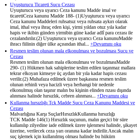
Uyuşturucu Ticareti Suçu Cezası
Uyuşturucu veya uyarıcı Ceza kanunu Madde imal ve
ticaretiCeza kanunu Madde 188- (1)Uyuşturucu veya uyarıcı
Ceza kanunu Maddeleri ruhsatsız veya ruhsata aykırı olarak
imal, ithal veya ihraç eden kişi, yirmi yıldan otuz yıla kadar
hapis ve ikibin günden yirmibin güne kadar adlî para cezası ile
cezalandırılır.(2) Uyuşturucu veya uyarıcı Ceza kanunuMadde
ihracı fiilinin diğer ülke açısından ithal...
+Devamını oku
Resmen teslim olunan mala elkonulması ve bozulması Suçu ve
Cezası
Resmen teslim olunan mala elkonulması ve bozulmasıMadde
290- (1) Hükmen hak sahiplerine teslim edilen taşınmaz mallara
tekrar elkoyan kimseye üç aydan bir yıla kadar hapis cezası
verilir.(2) Muhafaza edilmek üzere başkasına resmen teslim
olunan rehinli veya hacizli veya herhangi bir nedenle
elkonulmuş olan taşınır malın bu kişinin elinden rızası dışında
alınması halinde hırsızlık, cebren alınması...
+Devamını oku
Kullanma hırsızlığı Tck Madde Suçu Ceza Kanunu Maddesi ve
Cezası
Malvarlığına Karşı SuçlarHırsızlıkKullanma hırsızlığı
TCK Madde 146(1) Hırsızlık suçunun, malın geçici bir süre
kullanılıp zilyedine iade edilmek üzere işlenmesi halinde, şikayet
üzerine, verilecek ceza yarı oranına kadar indirilir.Ancak malın
suç işlemek için kullanılmış olması halinde bu hüküm