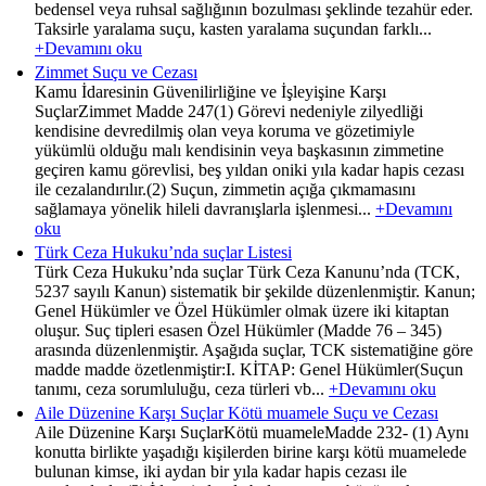
bedensel veya ruhsal sağlığının bozulması şeklinde tezahür eder.
Taksirle yaralama suçu, kasten yaralama suçundan farklı...
+Devamını oku
Zimmet Suçu ve Cezası
Kamu İdaresinin Güvenilirliğine ve İşleyişine Karşı
SuçlarZimmet Madde 247(1) Görevi nedeniyle zilyedliği
kendisine devredilmiş olan veya koruma ve gözetimiyle
yükümlü olduğu malı kendisinin veya başkasının zimmetine
geçiren kamu görevlisi, beş yıldan oniki yıla kadar hapis cezası
ile cezalandırılır.(2) Suçun, zimmetin açığa çıkmamasını
sağlamaya yönelik hileli davranışlarla işlenmesi...
+Devamını
oku
Türk Ceza Hukuku’nda suçlar Listesi
Türk Ceza Hukuku’nda suçlar Türk Ceza Kanunu’nda (TCK,
5237 sayılı Kanun) sistematik bir şekilde düzenlenmiştir. Kanun;
Genel Hükümler ve Özel Hükümler olmak üzere iki kitaptan
oluşur. Suç tipleri esasen Özel Hükümler (Madde 76 – 345)
arasında düzenlenmiştir. Aşağıda suçlar, TCK sistematiğine göre
madde madde özetlenmiştir:I. KİTAP: Genel Hükümler(Suçun
tanımı, ceza sorumluluğu, ceza türleri vb...
+Devamını oku
Aile Düzenine Karşı Suçlar Kötü muamele Suçu ve Cezası
Aile Düzenine Karşı SuçlarKötü muameleMadde 232- (1) Aynı
konutta birlikte yaşadığı kişilerden birine karşı kötü muamelede
bulunan kimse, iki aydan bir yıla kadar hapis cezası ile