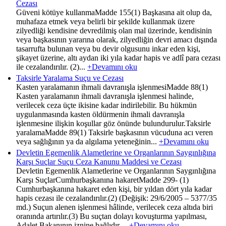
Cezası
Güveni kötüye kullanmaMadde 155(1) Başkasına ait olup da,
muhafaza etmek veya belirli bir şekilde kullanmak üzere
zilyedliği kendisine devredilmiş olan mal üzerinde, kendisinin
veya başkasının yararına olarak, zilyedliğin devri amacı dışında
tasarrufta bulunan veya bu devir olgusunu inkar eden kişi,
şikayet üzerine, altı aydan iki yıla kadar hapis ve adlî para cezası
ile cezalandırılır. (2)...
+Devamını oku
Taksirle Yaralama Suçu ve Cezası
Kasten yaralamanın ihmali davranışla işlenmesiMadde 88(1)
Kasten yaralamanın ihmali davranışla işlenmesi halinde,
verilecek ceza üçte ikisine kadar indirilebilir. Bu hükmün
uygulanmasında kasten öldürmenin ihmali davranışla
işlenmesine ilişkin koşullar göz önünde bulundurulur.Taksirle
yaralamaMadde 89(1) Taksirle başkasının vücuduna acı veren
veya sağlığının ya da algılama yeteneğinin...
+Devamını oku
Devletin Egemenlik Alametlerine ve Organlarının Saygınlığına
Karşı Suçlar Suçu Ceza Kanunu Maddesi ve Cezası
Devletin Egemenlik Alametlerine ve Organlarının Saygınlığına
Karşı SuçlarCumhurbaşkanına hakaretMadde 299- (1)
Cumhurbaşkanına hakaret eden kişi, bir yıldan dört yıla kadar
hapis cezası ile cezalandırılır.(2) (Değişik: 29/6/2005 – 5377/35
md.) Suçun alenen işlenmesi hâlinde, verilecek ceza altıda biri
oranında artırılır.(3) Bu suçtan dolayı kovuşturma yapılması,
Adalet Bakanının iznine bağlıdır....
+Devamını oku