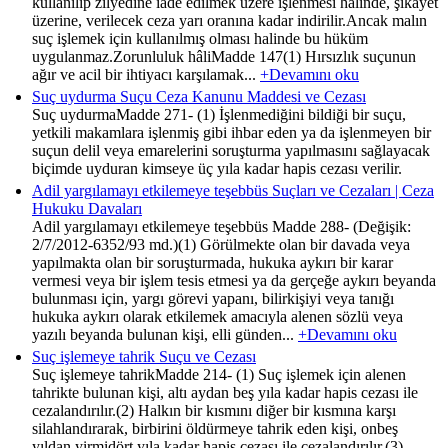
kullanılıp zilyedine iade edilmek üzere işlenmesi halinde, şikayet
üzerine, verilecek ceza yarı oranına kadar indirilir.Ancak malın
suç işlemek için kullanılmış olması halinde bu hüküm
uygulanmaz.Zorunluluk hâliMadde 147(1) Hırsızlık suçunun
ağır ve acil bir ihtiyacı karşılamak...
+Devamını oku
Suç uydurma Suçu Ceza Kanunu Maddesi ve Cezası
Suç uydurmaMadde 271- (1) İşlenmediğini bildiği bir suçu,
yetkili makamlara işlenmiş gibi ihbar eden ya da işlenmeyen bir
suçun delil veya emarelerini soruşturma yapılmasını sağlayacak
biçimde uyduran kimseye üç yıla kadar hapis cezası verilir.
Adil yargılamayı etkilemeye teşebbüs Suçları ve Cezaları | Ceza
Hukuku Davaları
Adil yargılamayı etkilemeye teşebbüs Madde 288- (Değişik:
2/7/2012-6352/93 md.)(1) Görülmekte olan bir davada veya
yapılmakta olan bir soruşturmada, hukuka aykırı bir karar
vermesi veya bir işlem tesis etmesi ya da gerçeğe aykırı beyanda
bulunması için, yargı görevi yapanı, bilirkişiyi veya tanığı
hukuka aykırı olarak etkilemek amacıyla alenen sözlü veya
yazılı beyanda bulunan kişi, elli günden...
+Devamını oku
Suç işlemeye tahrik Suçu ve Cezası
Suç işlemeye tahrikMadde 214- (1) Suç işlemek için alenen
tahrikte bulunan kişi, altı aydan beş yıla kadar hapis cezası ile
cezalandırılır.(2) Halkın bir kısmını diğer bir kısmına karşı
silahlandırarak, birbirini öldürmeye tahrik eden kişi, onbeş
yıldan yirmidört yıla kadar hapis cezası ile cezalandırılır.(3)