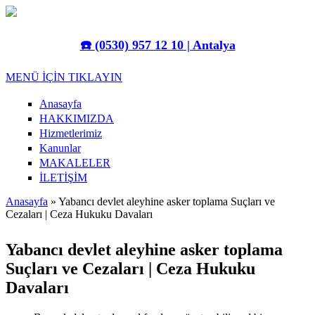
Ana içeriğe atla
☎️
(0530) 957 12 10 | Antalya
MENÜ İÇİN TIKLAYIN
Anasayfa
HAKKIMIZDA
Hizmetlerimiz
Kanunlar
MAKALELER
İLETİŞİM
Anasayfa
» Yabancı devlet aleyhine asker toplama Suçları ve
Cezaları | Ceza Hukuku Davaları
Buradasınız
Yabancı devlet aleyhine asker toplama
Suçları ve Cezaları | Ceza Hukuku
Davaları