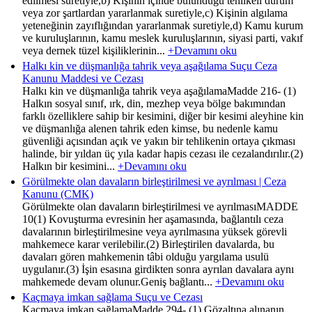
edilmesi suretiyle,b) Kişinin içinde bulunduğu tehlikeli durum
veya zor şartlardan yararlanmak suretiyle,c) Kişinin algılama
yeteneğinin zayıflığından yararlanmak suretiyle,d) Kamu kurum
ve kuruluşlarının, kamu meslek kuruluşlarının, siyasi parti, vakıf
veya dernek tüzel kişiliklerinin...
+Devamını oku
Halkı kin ve düşmanlığa tahrik veya aşağılama Suçu Ceza
Kanunu Maddesi ve Cezası
Halkı kin ve düşmanlığa tahrik veya aşağılamaMadde 216- (1)
Halkın sosyal sınıf, ırk, din, mezhep veya bölge bakımından
farklı özelliklere sahip bir kesimini, diğer bir kesimi aleyhine kin
ve düşmanlığa alenen tahrik eden kimse, bu nedenle kamu
güvenliği açısından açık ve yakın bir tehlikenin ortaya çıkması
halinde, bir yıldan üç yıla kadar hapis cezası ile cezalandırılır.(2)
Halkın bir kesimini...
+Devamını oku
Görülmekte olan davaların birleştirilmesi ve ayrılması | Ceza
Kanunu (CMK)
Görülmekte olan davaların birleştirilmesi ve ayrılmasıMADDE
10(1) Kovuşturma evresinin her aşamasında, bağlantılı ceza
davalarının birleştirilmesine veya ayrılmasına yüksek görevli
mahkemece karar verilebilir.(2) Birleştirilen davalarda, bu
davaları gören mahkemenin tâbi olduğu yargılama usulü
uygulanır.(3) İşin esasına girdikten sonra ayrılan davalara aynı
mahkemede devam olunur.Geniş bağlantı...
+Devamını oku
Kaçmaya imkan sağlama Suçu ve Cezası
Kaçmaya imkan sağlamaMadde 294- (1) Gözaltına alınanın