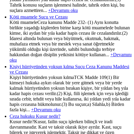
Tahrik konusu suçların işlenmesi halinde, tahrik eden kişi, bu
suçlara azmettiren...
+Devamını oku
Kötü muamele Suçu ve Cezası
Kötü muameleCeza kanunu Madde 232- (1) Aynı konutta
birlikte yaşadığı kişilerden birine karşı kötü muamelede bulunan
kimse, iki aydan bir yıla kadar hapis cezası ile cezalandırılır.(2)
İdaresi altında bulunan veya büyütmek, okutmak, bakmak,
muhafaza etmek veya bir meslek veya sanat öğretmekle
yükümlü olduğu kişi üzerinde, sahibi bulunduğu terbiye
hakkından doğan disiplin yetkisini kötüye kullanan...
+Devamını
oku
Kişiyi hürriyetinden yoksun kılma Suçu Ceza Kanunu Maddesi
ve Cezası
Kişiyi hürriyetinden yoksun kılmaTCK Madde 109(1) Bir
kimseyi hukuka aykırı olarak bir yere gitmek veya bir yerde
kalmak hürriyetinden yoksun bırakan kişiye, bir yıldan beş yıla
kadar hapis cezası verilir.(2) Kişi, fiili işlemek için veya işlediği
sırada cebir, tehdit veya hile kullanırsa, iki yıldan yedi yıla kadar
hapis cezasına hükmolunur.(3) Bu suçun;a) Silahla,b) Birden
fazla kişi...
+Devamını oku
Ceza hukuku Kusur nedir?
Kusur nedir?Kusur, failin suçu işlerken bilinçli ve iradi
davranmasıdır. Kast ve taksir olarak ikiye ayrılır. Kast, suçu
bilerek ve isteyerek işlemektir. Taksir ise dikkat ve özen