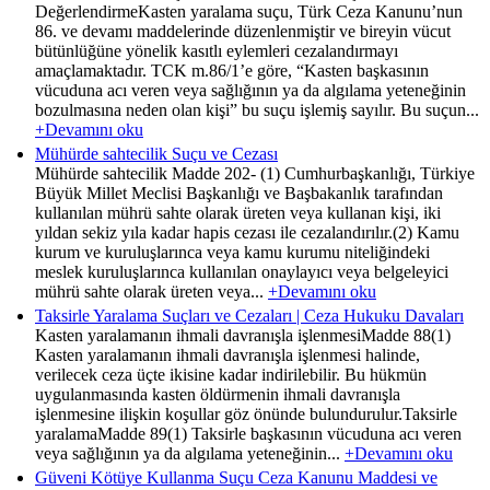
DeğerlendirmeKasten yaralama suçu, Türk Ceza Kanunu’nun
86. ve devamı maddelerinde düzenlenmiştir ve bireyin vücut
bütünlüğüne yönelik kasıtlı eylemleri cezalandırmayı
amaçlamaktadır. TCK m.86/1’e göre, “Kasten başkasının
vücuduna acı veren veya sağlığının ya da algılama yeteneğinin
bozulmasına neden olan kişi” bu suçu işlemiş sayılır. Bu suçun...
+Devamını oku
Mühürde sahtecilik Suçu ve Cezası
Mühürde sahtecilik Madde 202- (1) Cumhurbaşkanlığı, Türkiye
Büyük Millet Meclisi Başkanlığı ve Başbakanlık tarafından
kullanılan mührü sahte olarak üreten veya kullanan kişi, iki
yıldan sekiz yıla kadar hapis cezası ile cezalandırılır.(2) Kamu
kurum ve kuruluşlarınca veya kamu kurumu niteliğindeki
meslek kuruluşlarınca kullanılan onaylayıcı veya belgeleyici
mührü sahte olarak üreten veya...
+Devamını oku
Taksirle Yaralama Suçları ve Cezaları | Ceza Hukuku Davaları
Kasten yaralamanın ihmali davranışla işlenmesiMadde 88(1)
Kasten yaralamanın ihmali davranışla işlenmesi halinde,
verilecek ceza üçte ikisine kadar indirilebilir. Bu hükmün
uygulanmasında kasten öldürmenin ihmali davranışla
işlenmesine ilişkin koşullar göz önünde bulundurulur.Taksirle
yaralamaMadde 89(1) Taksirle başkasının vücuduna acı veren
veya sağlığının ya da algılama yeteneğinin...
+Devamını oku
Güveni Kötüye Kullanma Suçu Ceza Kanunu Maddesi ve