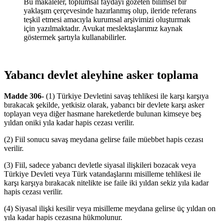
Bu makaleler, toplumsal faydayı gözeten bilimsel bir
yaklaşım çerçevesinde hazırlanmış olup, ileride referans
teşkil etmesi amacıyla kurumsal arşivimizi oluşturmak
için yazılmaktadır. Avukat meslektaşlarımız kaynak
göstermek şartıyla kullanabilirler.
Yabancı devlet aleyhine asker toplama
Madde 306-
(1) Türkiye Devletini savaş tehlikesi ile karşı karşıya
bırakacak şekilde, yetkisiz olarak, yabancı bir devlete karşı asker
toplayan veya diğer hasmane hareketlerde bulunan kimseye beş
yıldan oniki yıla kadar hapis cezası verilir.
(2) Fiil sonucu savaş meydana gelirse faile müebbet hapis cezası
verilir.
(3) Fiil, sadece yabancı devletle siyasal ilişkileri bozacak veya
Türkiye Devleti veya Türk vatandaşlarını misilleme tehlikesi ile
karşı karşıya bırakacak nitelikte ise faile iki yıldan sekiz yıla kadar
hapis cezası verilir.
(4) Siyasal ilişki kesilir veya misilleme meydana gelirse üç yıldan on
yıla kadar hapis cezasına hükmolunur.