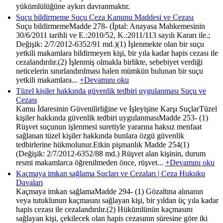
yükümlülüğüne aykırı davranmaktır.
Suçu bildirmeme Suçu Ceza Kanunu Maddesi ve Cezası
Suçu bildirmemeMadde 278- (İptal: Anayasa Mahkemesinin
30/6/2011 tarihli ve E.:2010/52, K.:2011/113 sayılı Kararı ile.;
Değişik: 2/7/2012-6352/91 md.)(1) İşlenmekte olan bir suçu
yetkili makamlara bildirmeyen kişi, bir yıla kadar hapis cezası ile
cezalandırılır.(2) İşlenmiş olmakla birlikte, sebebiyet verdiği
neticelerin sınırlandırılması halen mümkün bulunan bir suçu
yetkili makamlara...
+Devamını oku
Tüzel kişiler hakkında güvenlik tedbiri uygulanması Suçu ve
Cezası
Kamu İdaresinin Güvenilirliğine ve İşleyişine Karşı SuçlarTüzel
kişiler hakkında güvenlik tedbiri uygulanmasıMadde 253- (1)
Rüşvet suçunun işlenmesi suretiyle yararına haksız menfaat
sağlanan tüzel kişiler hakkında bunlara özgü güvenlik
tedbirlerine hükmolunur.Etkin pişmanlık Madde 254(1)
(Değişik: 2/7/2012-6352/88 md.) Rüşvet alan kişinin, durum
resmi makamlarca öğrenilmeden önce, rüşvet...
+Devamını oku
Kaçmaya imkan sağlama Suçları ve Cezaları | Ceza Hukuku
Davaları
Kaçmaya imkan sağlamaMadde 294- (1) Gözaltına alınanın
veya tutuklunun kaçmasını sağlayan kişi, bir yıldan üç yıla kadar
hapis cezası ile cezalandırılır.(2) Hükümlünün kaçmasını
sağlayan kişi, çekilecek olan hapis cezasının süresine göre iki