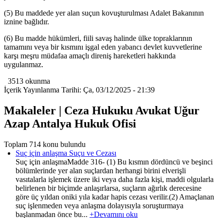
(5) Bu maddede yer alan suçun kovuşturulması Adalet Bakanının
iznine bağlıdır.
(6) Bu madde hükümleri, fiili savaş halinde ülke topraklarının
tamamını veya bir kısmını işgal eden yabancı devlet kuvvetlerine
karşı meşru müdafaa amaçlı direniş hareketleri hakkında
uygulanmaz.
3513 okunma
İçerik Yayınlanma Tarihi: Ça, 03/12/2025 - 21:39
Makaleler | Ceza Hukuku Avukat Uğur
Azap Antalya Hukuk Ofisi
Toplam 714 konu bulundu
Suç için anlaşma Suçu ve Cezası
Suç için anlaşmaMadde 316- (1) Bu kısmın dördüncü ve beşinci
bölümlerinde yer alan suçlardan herhangi birini elverişli
vasıtalarla işlemek üzere iki veya daha fazla kişi, maddi olgularla
belirlenen bir biçimde anlaşırlarsa, suçların ağırlık derecesine
göre üç yıldan oniki yıla kadar hapis cezası verilir.(2) Amaçlanan
suç işlenmeden veya anlaşma dolayısıyla soruşturmaya
başlanmadan önce bu...
+Devamını oku