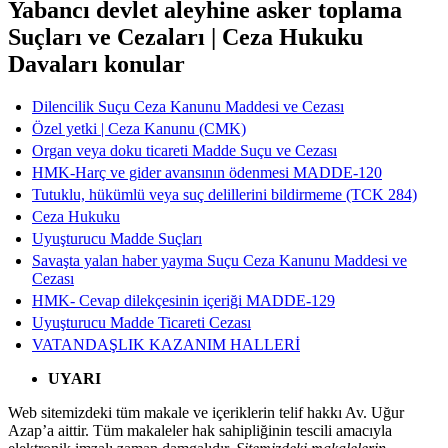
Yabancı devlet aleyhine asker toplama
Suçları ve Cezaları | Ceza Hukuku
Davaları konular
Dilencilik Suçu Ceza Kanunu Maddesi ve Cezası
Özel yetki | Ceza Kanunu (CMK)
Organ veya doku ticareti Madde Suçu ve Cezası
HMK-Harç ve gider avansının ödenmesi MADDE-120
Tutuklu, hükümlü veya suç delillerini bildirmeme (TCK 284)
Ceza Hukuku
Uyuşturucu Madde Suçları
Savaşta yalan haber yayma Suçu Ceza Kanunu Maddesi ve
Cezası
HMK- Cevap dilekçesinin içeriği ​​​​​​​MADDE-129
Uyuşturucu Madde Ticareti Cezası
VATANDAŞLIK KAZANIM HALLERİ
UYARI
Web sitemizdeki tüm makale ve içeriklerin telif hakkı Av. Uğur
Azap’a aittir. Tüm makaleler hak sahipliğinin tescili amacıyla