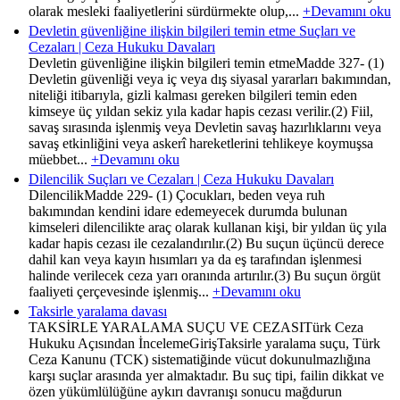
olarak mesleki faaliyetlerini sürdürmekte olup,...
+Devamını oku
Devletin güvenliğine ilişkin bilgileri temin etme Suçları ve
Cezaları | Ceza Hukuku Davaları
Devletin güvenliğine ilişkin bilgileri temin etmeMadde 327- (1)
Devletin güvenliği veya iç veya dış siyasal yararları bakımından,
niteliği itibarıyla, gizli kalması gereken bilgileri temin eden
kimseye üç yıldan sekiz yıla kadar hapis cezası verilir.(2) Fiil,
savaş sırasında işlenmiş veya Devletin savaş hazırlıklarını veya
savaş etkinliğini veya askerî hareketlerini tehlikeye koymuşsa
müebbet...
+Devamını oku
Dilencilik Suçları ve Cezaları | Ceza Hukuku Davaları
DilencilikMadde 229- (1) Çocukları, beden veya ruh
bakımından kendini idare edemeyecek durumda bulunan
kimseleri dilencilikte araç olarak kullanan kişi, bir yıldan üç yıla
kadar hapis cezası ile cezalandırılır.(2) Bu suçun üçüncü derece
dahil kan veya kayın hısımları ya da eş tarafından işlenmesi
halinde verilecek ceza yarı oranında artırılır.(3) Bu suçun örgüt
faaliyeti çerçevesinde işlenmiş...
+Devamını oku
Taksirle yaralama davası
TAKSİRLE YARALAMA SUÇU VE CEZASITürk Ceza
Hukuku Açısından İncelemeGirişTaksirle yaralama suçu, Türk
Ceza Kanunu (TCK) sistematiğinde vücut dokunulmazlığına
karşı suçlar arasında yer almaktadır. Bu suç tipi, failin dikkat ve
özen yükümlülüğüne aykırı davranışı sonucu mağdurun