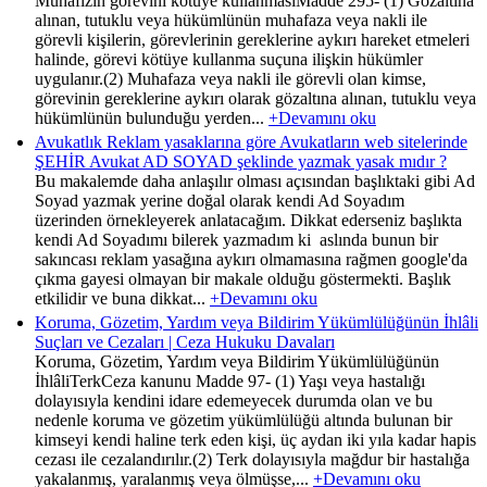
Muhafızın görevini kötüye kullanmasıMadde 295- (1) Gözaltına
alınan, tutuklu veya hükümlünün muhafaza veya nakli ile
görevli kişilerin, görevlerinin gereklerine aykırı hareket etmeleri
halinde, görevi kötüye kullanma suçuna ilişkin hükümler
uygulanır.(2) Muhafaza veya nakli ile görevli olan kimse,
görevinin gereklerine aykırı olarak gözaltına alınan, tutuklu veya
hükümlünün bulunduğu yerden...
+Devamını oku
Avukatlık Reklam yasaklarına göre Avukatların web sitelerinde
ŞEHİR Avukat AD SOYAD şeklinde yazmak yasak mıdır ?
Bu makalemde daha anlaşılır olması açısından başlıktaki gibi Ad
Soyad yazmak yerine doğal olarak kendi Ad Soyadım
üzerinden örnekleyerek anlatacağım. Dikkat ederseniz başlıkta
kendi Ad Soyadımı bilerek yazmadım ki aslında bunun bir
sakıncası reklam yasağına aykırı olmamasına rağmen google'da
çıkma gayesi olmayan bir makale olduğu göstermekti. Başlık
etkilidir ve buna dikkat...
+Devamını oku
Koruma, Gözetim, Yardım veya Bildirim Yükümlülüğünün İhlâli
Suçları ve Cezaları | Ceza Hukuku Davaları
Koruma, Gözetim, Yardım veya Bildirim Yükümlülüğünün
İhlâliTerkCeza kanunu Madde 97- (1) Yaşı veya hastalığı
dolayısıyla kendini idare edemeyecek durumda olan ve bu
nedenle koruma ve gözetim yükümlülüğü altında bulunan bir
kimseyi kendi haline terk eden kişi, üç aydan iki yıla kadar hapis
cezası ile cezalandırılır.(2) Terk dolayısıyla mağdur bir hastalığa
yakalanmış, yaralanmış veya ölmüşse,...
+Devamını oku