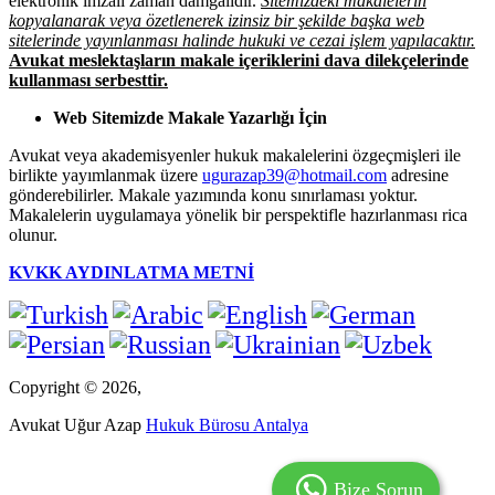
elektronik imzalı zaman damgalıdır.
Sitemizdeki makalelerin
kopyalanarak veya özetlenerek izinsiz bir şekilde başka web
sitelerinde yayınlanması halinde hukuki ve cezai işlem yapılacaktır.
Avukat meslektaşların makale içeriklerini dava dilekçelerinde
kullanması serbesttir.
Web Sitemizde Makale Yazarlığı İçin
Avukat veya akademisyenler hukuk makalelerini özgeçmişleri ile
birlikte yayımlanmak üzere
ugurazap39@hotmail.com
adresine
gönderebilirler. Makale yazımında konu sınırlaması yoktur.
Makalelerin uygulamaya yönelik bir perspektifle hazırlanması rica
olunur.
KVKK AYDINLATMA METNİ
Copyright © 2026,
Avukat Uğur Azap
Hukuk Bürosu Antalya
Bize Sorun