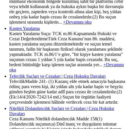
münhasır ekonomik bölgede kurulmuş sabit bir platformu cebir
veya tehdit kullanarak ya da hukuka aykırı başka bir davranışla
ele geçiren, zapteden veya kontrolü altına alan kişi, beş yıldan
onbeş yıla kadar hapis cezası ile cezalandırılır.(2) Bu suçun
işlenmesi sırasında kişilerin...
+Devamını oku
Kasten Yaralama
Kasten Yaralama Suçu: TCK m.86 Kapsamında Hukuki ve
Cezai DeğerlendirmeTürk Ceza Kanunu’nun 86. maddesi,
kasten yaralama suçunu düzenlemektedir ve suçun temel
tanımını, failin bir başkasını fiziksel olarak yaralaması şeklinde
yapmaktadır. TCK m.86/1’e göre, "bir kişiye kasten yaralama"
suçunun cezası 1 yıldan 5 yıla kadar hapis cezasıdır. Bu suç,
bedeni bütünlüğe karşı işlenen suçlar arasında yer...
+Devamını
oku
Tefecilik Suçları ve Cezaları | Ceza Hukuku Davaları
TefecilikMadde 241- (1) Kazanç elde etmek amacıyla başkasına
ödünç para veren kişi, iki yıldan altı yıla kadar hapis ve beşyüz
günden beşbin güne kadar adlî para cezası ile cezalandırılır.(2)
(Ek:14/4/2020-7242/14 md.) Suçun bir örgütün faaliyeti
çerçevesinde işlenmesi hâlinde verilecek ceza bir kat artırılır.
Nitelikli Dolandırıcılık Suçları ve Cezaları | Ceza Hukuku
Davaları
Ceza Kanunu Nitelikli dolandırıcılık Madde 158(1)
Dolandırıcılık suçunun;a) Dinî inanç ve duyguların istismar