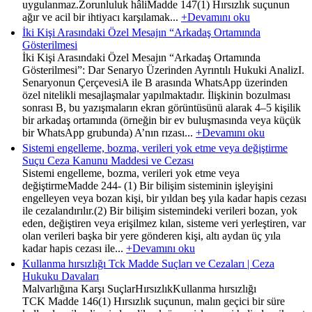
uygulanmaz.Zorunluluk hâliMadde 147(1) Hırsızlık suçunun
ağır ve acil bir ihtiyacı karşılamak...
+Devamını oku
İki Kişi Arasındaki Özel Mesajın “Arkadaş Ortamında
Gösterilmesi
İki Kişi Arasındaki Özel Mesajın “Arkadaş Ortamında
Gösterilmesi”: Dar Senaryo Üzerinden Ayrıntılı Hukuki AnalizI.
Senaryonun ÇerçevesiA ile B arasında WhatsApp üzerinden
özel nitelikli mesajlaşmalar yapılmaktadır. İlişkinin bozulması
sonrası B, bu yazışmaların ekran görüntüsünü alarak 4–5 kişilik
bir arkadaş ortamında (örneğin bir ev buluşmasında veya küçük
bir WhatsApp grubunda) A’nın rızası...
+Devamını oku
Sistemi engelleme, bozma, verileri yok etme veya değiştirme
Suçu Ceza Kanunu Maddesi ve Cezası
Sistemi engelleme, bozma, verileri yok etme veya
değiştirmeMadde 244- (1) Bir bilişim sisteminin işleyişini
engelleyen veya bozan kişi, bir yıldan beş yıla kadar hapis cezası
ile cezalandırılır.(2) Bir bilişim sistemindeki verileri bozan, yok
eden, değiştiren veya erişilmez kılan, sisteme veri yerleştiren, var
olan verileri başka bir yere gönderen kişi, altı aydan üç yıla
kadar hapis cezası ile...
+Devamını oku
Kullanma hırsızlığı Tck Madde Suçları ve Cezaları | Ceza
Hukuku Davaları
Malvarlığına Karşı SuçlarHırsızlıkKullanma hırsızlığı
TCK Madde 146(1) Hırsızlık suçunun, malın geçici bir süre