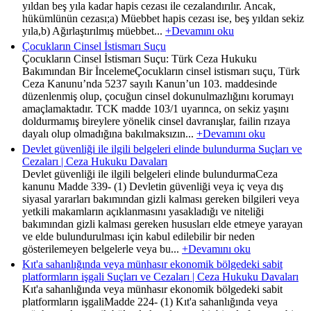
yıldan beş yıla kadar hapis cezası ile cezalandırılır. Ancak,
hükümlünün cezası;a) Müebbet hapis cezası ise, beş yıldan sekiz
yıla,b) Ağırlaştırılmış müebbet...
+Devamını oku
Çocukların Cinsel İstismarı Suçu
Çocukların Cinsel İstismarı Suçu: Türk Ceza Hukuku
Bakımından Bir İncelemeÇocukların cinsel istismarı suçu, Türk
Ceza Kanunu’nda 5237 sayılı Kanun’un 103. maddesinde
düzenlenmiş olup, çocuğun cinsel dokunulmazlığını korumayı
amaçlamaktadır. TCK madde 103/1 uyarınca, on sekiz yaşını
doldurmamış bireylere yönelik cinsel davranışlar, failin rızaya
dayalı olup olmadığına bakılmaksızın...
+Devamını oku
Devlet güvenliği ile ilgili belgeleri elinde bulundurma Suçları ve
Cezaları | Ceza Hukuku Davaları
Devlet güvenliği ile ilgili belgeleri elinde bulundurmaCeza
kanunu Madde 339- (1) Devletin güvenliği veya iç veya dış
siyasal yararları bakımından gizli kalması gereken bilgileri veya
yetkili makamların açıklanmasını yasakladığı ve niteliği
bakımından gizli kalması gereken hususları elde etmeye yarayan
ve elde bulundurulması için kabul edilebilir bir neden
gösterilemeyen belgelerle veya bu...
+Devamını oku
Kıt'a sahanlığında veya münhasır ekonomik bölgedeki sabit
platformların işgali Suçları ve Cezaları | Ceza Hukuku Davaları
Kıt'a sahanlığında veya münhasır ekonomik bölgedeki sabit
platformların işgaliMadde 224- (1) Kıt'a sahanlığında veya