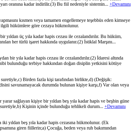
yarı oranına kadar indirilir.(3) Bu fiil nedeniyle sistemin...
+Devamını
i yapmasını kısmen veya tamamen engellemeye teşebbüs eden kimseye
yı ilgili hükümlere göre cezaya hükmolunur.
ir yıldan üç yıla kadar hapis cezası ile cezalandırılır. Bu hüküm,
lan her türlü işaret hakkında uygulanır.(2) İstiklal Marşını...
bir yıla kadar hapis cezası ile cezalandırılır.(2) İdaresi altında
bi bulunduğu terbiye hakkından doğan disiplin yetkisini kötüye
tiyle,c) Birden fazla kişi tarafından birlikte,d) (Değişik:
ndisini savunamayacak durumda bulunan kişiye karşı,f) Var olan veya
r yarar sağlayan kişiye bir yıldan beş yıla kadar hapis ve beşbin güne
 suretiyle,b) Kişinin içinde bulunduğu tehlikeli durum...
+Devamını
 iki yıldan beş yıla kadar hapis cezasına hükmolunur. (Ek
kapsamına giren fiillerin;a) Çocuğa, beden veya ruh bakımından