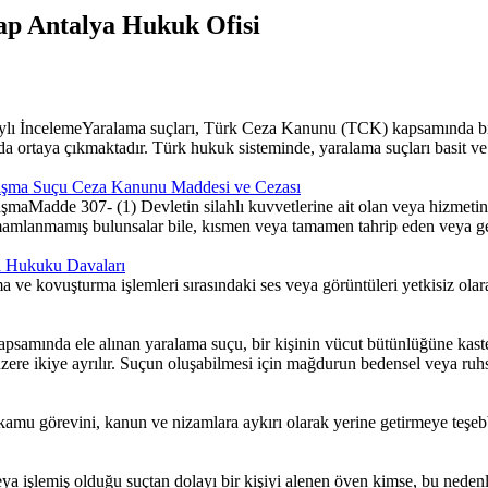
ap Antalya Hukuk Ofisi
lı İncelemeYaralama suçları, Türk Ceza Kanunu (TCK) kapsamında bire
da ortaya çıkmaktadır. Türk hukuk sisteminde, yaralama suçları basit ve 
 anlaşma Suçu Ceza Kanunu Maddesi ve Cezası
laşmaMadde 307- (1) Devletin silahlı kuvvetlerine ait olan veya hizmetine
tamamlanmamış bulunsalar bile, kısmen veya tamamen tahrip eden veya geçi
za Hukuku Davaları
e kovuşturma işlemleri sırasındaki ses veya görüntüleri yetkisiz olarak
ında ele alınan yaralama suçu, bir kişinin vücut bütünlüğüne kasten
üzere ikiye ayrılır. Suçun oluşabilmesi için mağdurun bedensel veya ru
mu görevini, kanun ve nizamlara aykırı olarak yerine getirmeye teşebb
 işlemiş olduğu suçtan dolayı bir kişiyi alenen öven kimse, bu nedenl