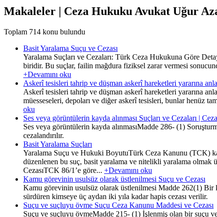
Makaleler | Ceza Hukuku Avukat Uğur Az
Toplam 714 konu bulundu
Basit Yaralama Suçu ve Cezası
Yaralama Suçları ve Cezaları: Türk Ceza Hukukuna Göre Detay
biridir. Bu suçlar, failin mağdura fiziksel zarar vermesi sonucun
+Devamını oku
Askerî tesisleri tahrip ve düşman askerî hareketleri yararına
Askerî tesisleri tahrip ve düşman askerî hareketleri yararına an
müesseseleri, depoları ve diğer askerî tesisleri, bunlar henüz 
oku
Ses veya görüntülerin kayda alınması Suçları ve Cezaları | Ce
Ses veya görüntülerin kayda alınmasıMadde 286- (1) Soruşturma v
cezalandırılır.
Basit Yaralama Suçları
Yaralama Suçu ve Hukuki BoyutuTürk Ceza Kanunu (TCK) kapsam
düzenlenen bu suç, basit yaralama ve nitelikli yaralama olmak 
CezasıTCK 86/1’e göre...
+Devamını oku
Kamu görevinin usulsüz olarak üstlenilmesi Suçu ve Cezası
Kamu görevinin usulsüz olarak üstlenilmesi Madde 262(1) Bir ka
sürdüren kimseye üç aydan iki yıla kadar hapis cezası verilir.
Suçu ve suçluyu övme Suçu Ceza Kanunu Maddesi ve Cezası
Suçu ve suçluyu övmeMadde 215- (1) İşlenmiş olan bir suçu veya