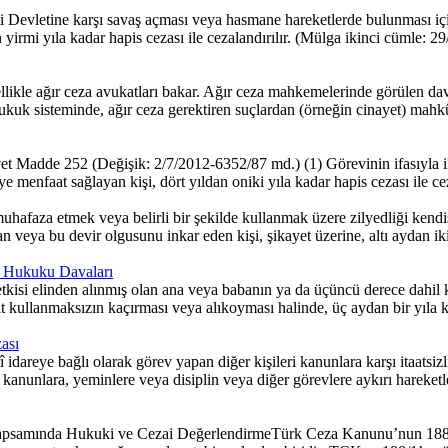
Devletine karşı savaş açması veya hasmane hareketlerde bulunması için
ıldan yirmi yıla kadar hapis cezası ile cezalandırılır. (Mülga ikinci cüm
likle ağır ceza avukatları bakar. Ağır ceza mahkemelerinde görülen dav
hukuk sisteminde, ağır ceza gerektiren suçlardan (örneğin cinayet) mah
et Madde 252 (Değişik: 2/7/2012-6352/87 md.) (1) Görevinin ifasıyla il
 menfaat sağlayan kişi, dört yıldan oniki yıla kadar hapis cezası ile cezal
afaza etmek veya belirli bir şekilde kullanmak üzere zilyedliği kendis
n veya bu devir olgusunu inkar eden kişi, şikayet üzerine, altı aydan iki y
za Hukuku Davaları
isi elinden alınmış olan ana veya babanın ya da üçüncü derece dahil ka
 kullanmaksızın kaçırması veya alıkoyması halinde, üç aydan bir yıla ka
ası
î idareye bağlı olarak görev yapan diğer kişileri kanunlara karşı itaatsi
ile kanunlara, yeminlere veya disiplin veya diğer görevlere aykırı harek
samında Hukuki ve Cezai DeğerlendirmeTürk Ceza Kanunu’nun 188. ma