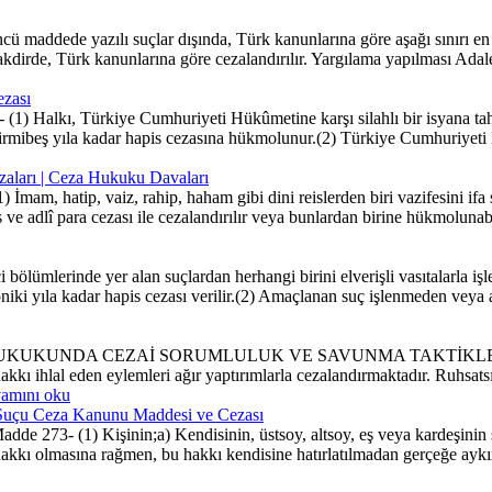
ü maddede yazılı suçlar dışında, Türk kanunlarına göre aşağı sınırı en a
kdirde, Türk kanunlarına göre cezalandırılır. Yargılama yapılması Adalet
ezası
1) Halkı, Türkiye Cumhuriyeti Hükûmetine karşı silahlı bir isyana tahri
irmibeş yıla kadar hapis cezasına hükmolunur.(2) Türkiye Cumhuriyeti Hük
ezaları | Ceza Hukuku Davaları
İmam, hatip, vaiz, rahip, haham gibi dini reislerden biri vazifesini if
s ve adlî para cezası ile cezalandırılır veya bunlardan birine hükmolunabi
lümlerinde yer alan suçlardan herhangi birini elverişli vasıtalarla işle
n oniki yıla kadar hapis cezası verilir.(2) Amaçlanan suç işlenmeden ve
UNDA CEZAİ SORUMLULUK VE SAVUNMA TAKTİKLERİGİRİŞTür
kı ihlal eden eylemleri ağır yaptırımlarla cezalandırmaktadır. Ruhsat
amını oku
er Suçu Ceza Kanunu Maddesi ve Cezası
rMadde 273- (1) Kişinin;a) Kendisinin, üstsoy, altsoy, eş veya kardeşin
 hakkı olmasına rağmen, bu hakkı kendisine hatırlatılmadan gerçeğe aykır