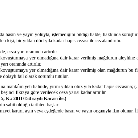
da basın ve yayın yoluyla, işlemediğini bildiği halde, hakkında soruştur
 kişi, bir yıldan dört yıla kadar hapis cezası ile cezalandırılır.
e, ceza yarı oranında artırılır.
a kovuşturmaya yer olmadığına dair karar verilmiş mağdurun aleyhine ol
rı oranında artırılır.
 kovuşturmaya yer olmadığına dair karar verilmiş olan mağdurun bu fiil
dolaylı fail olarak sorumlu tutulur.
na mahkûmiyeti halinde, yirmi yıldan otuz yıla kadar hapis cezasına; 
inci fıkraya göre verilecek ceza yarısı kadar artırılır.
, K.: 2011/154 sayılı Kararı ile.)
n sabit olduğu tarihten başlar.
iyet kararı, aynı veya eşdeğerde basın ve yayın organıyla ilan olunur. İl