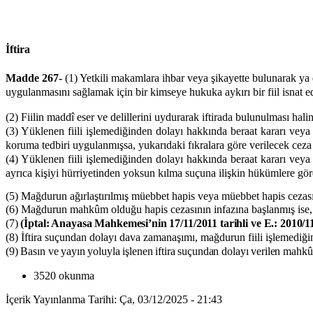
İftira
Madde 267-
(1) Yetkili makamlara ihbar veya şikayette bulunarak ya 
uygulanmasını sağlamak için bir kimseye hukuka aykırı bir fiil isnat eden
(2) Fiilin maddî eser ve delillerini uydurarak iftirada bulunulması halind
(3) Yüklenen fiili işlemediğinden dolayı hakkında beraat kararı vey
koruma tedbiri uygulanmışsa, yukarıdaki fıkralara göre verilecek ceza ya
(4) Yüklenen fiili işlemediğinden dolayı hakkında beraat kararı veya
ayrıca kişiyi hürriyetinden yoksun kılma suçuna ilişkin hükümlere göre 
(5) Mağdurun ağırlaştırılmış müebbet hapis veya müebbet hapis cezası
(6) Mağdurun mahkûm olduğu hapis cezasının infazına başlanmış ise, beş
(7)
(İptal: Anayasa Mahkemesi’nin 17/11/2011 tarihli ve E.: 2010/115
(8) İftira suçundan dolayı dava zamanaşımı, mağdurun fiili işlemediğini
(9) Basın ve yayın yoluyla işlenen iftira suçundan dolayı verilen mahkûm
3520 okunma
İçerik Yayınlanma Tarihi: Ça, 03/12/2025 - 21:43