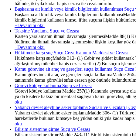
hâlinde, iki yıla kadar hapis cezası ile cezalandırılır.
Başkasına ait kimlik veya kimlik bilgilerinin kullanılması Suçu
Başkasına ait kimlik veya kimlik bilgilerinin kullanılmasıMadd
kimlik bilgilerini kullanan kimse, iftira suçuna ilişkin hükümle
+Devamını oku
Taksirle Yaralama Suçu ve Cezası
Kasten yaralamanın ihmali davranışla işlenmesiMadde 88(1) Kast
öldürmenin ihmali davranışla işlenmesine ilişkin koşullar göz 
+Devamını oku
Hükûmete karşı suç Suçu Ceza Kanunu Maddesi ve Cezası
Hükûmete karşı suçMadde 312- (1) Cebir ve şiddet kullanarak
ağırlaştırılmış müebbet hapis cezası verilir.(2) Bu suçun işlenm
Kamu görevine ait araç ve gereçleri suçta kullanma Suçu Cez
Kamu görevine ait araç ve gereçleri suçta kullanmaMadde 266- (
tanımında kamu görevlisi sıfatı esasen göz önünde bulundurulmamı
Görevi kötüye kullanma Suçu ve Cezası
Görevi kötüye kullanma Madde 257(1) Kanunda ayrıca suç olarak
ya da kişilere haksız bir menfaat sağlayan kamu görevlisi, altı a
oku
Yabancı devlet aleyhine asker toplama Suçları ve Cezaları | C
Yabancı devlet aleyhine asker toplamaMadde 306- (1) Türkiye Dev
hareketlerde bulunan kimseye beş yıldan oniki yıla kadar hapis ce
oku
Bilişim sistemine girme Suçu ve Cezası
Bilişim sistemine girmeMadde 243- (1) Bir bilişim sisteminin b