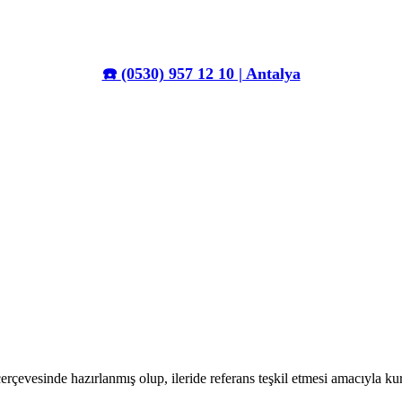
☎️
(0530) 957 12 10 | Antalya
erçevesinde hazırlanmış olup, ileride referans teşkil etmesi amacıyla k