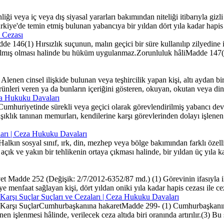
i veya iç veya dış siyasal yararları bakımından niteliği itibarıyla gizli
ye'de temin etmiş bulunan yabancıya bir yıldan dört yıla kadar hapis c
 Cezası
 146(1) Hırsızlık suçunun, malın geçici bir süre kullanılıp zilyedine i
anılmış olması halinde bu hüküm uygulanmaz.Zorunluluk hâliMadde 147(1) 
nen cinsel ilişkide bulunan veya teşhircilik yapan kişi, altı aydan bir
ünleri veren ya da bunların içeriğini gösteren, okuyan, okutan veya dinle
eza Hukuku Davaları
umhuriyetinde sürekli veya geçici olarak görevlendirilmiş yabancı devle
ğışıklık tanınan memurları, kendilerine karşı görevlerinden dolayı işlen
ları | Ceza Hukuku Davaları
kın sosyal sınıf, ırk, din, mezhep veya bölge bakımından farklı özellik
k ve yakın bir tehlikenin ortaya çıkması halinde, bir yıldan üç yıla kada
et Madde 252 (Değişik: 2/7/2012-6352/87 md.) (1) Görevinin ifasıyla il
 menfaat sağlayan kişi, dört yıldan oniki yıla kadar hapis cezası ile cezal
Karşı Suçlar Suçları ve Cezaları | Ceza Hukuku Davaları
Karşı SuçlarCumhurbaşkanına hakaretMadde 299- (1) Cumhurbaşkanına hak
en işlenmesi hâlinde, verilecek ceza altıda biri oranında artırılır.(3) 