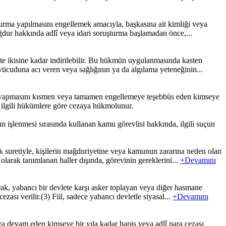
turma yapılmasını engellemek amacıyla, başkasına ait kimliği veya
mağdur hakkında adlî veya idari soruşturma başlamadan önce,...
te ikisine kadar indirilebilir. Bu hükmün uygulanmasında kasten
ücuduna acı veren veya sağlığının ya da algılama yeteneğinin...
i yapmasını kısmen veya tamamen engellemeye teşebbüs eden kimseye
yı ilgili hükümlere göre cezaya hükmolunur.
 işlenmesi sırasında kullanan kamu görevlisi hakkında, ilgili suçun
 suretiyle, kişilerin mağduriyetine veya kamunun zararına neden olan
 olarak tanımlanan haller dışında, görevinin gereklerini...
+Devamını
rak, yabancı bir devlete karşı asker toplayan veya diğer hasmane
zası verilir.(3) Fiil, sadece yabancı devletle siyasal...
+Devamını
a devam eden kimseye bir yıla kadar hapis veya adlî para cezası