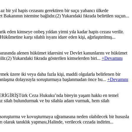
z bir yıl hapis cezasını gerektiren bir suçu yabancı ülkede
 Bakanının istemine bağlıdır.(2) Yukarıdaki fıkrada belirtilen suçun...
k eden kimseye onbeş yıldan yirmi yıla kadar hapis cezası verilir.
ûmetine karşı silahlı isyanı idare eden kişi, ağırlaştırılmış...
a sırasında alenen hükümet idaresini ve Devlet kanunlarını ve hükümet
lir.(2) Yukarıdaki fıkrada gösterilen kimselerden biri...
+Devamını
mek üzere iki veya daha fazla kişi, maddi olgularla belirlenen bir
ya anlaşma dolayısıyla soruşturmaya başlanmadan önce bu...
+Devamını
k Ceza Hukuku’nda bireyin yaşam hakkı en temel
sız silah bulundurmak ve bu silahla adam vurmak, hem silah
in soruşturma ve kovuşturmaya uğramasına neden olabilecek bir hususla
ı olarak tanıklık yapması,Halinde, verilecek cezada indirim...