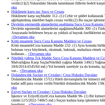
verilir.[1](2) Yukarıdaki fıkrada tanımlanan fiillerin bedeli karşı
oku
Hükûmete karşı suç Suçu ve Cezası
Hükûmete karşı suçMadde 312- (1) Cebir ve şiddet kullanarak
ağırlaştırılmış müebbet hapis cezası verilir.(2) Bu suçun işlenm
Devletin egemenlik alametlerini aşağılama Suçu Ceza Kanunu
Devletin egemenlik alametlerini aşağılamaMadde 300- (1) Türk Bay
Anayasada belirlenen beyaz ay yıldızlı al bayrak özelliklerini t
+Devamını oku
Kötü muamele Suçu Ceza Kanunu Maddesi ve Cezası
Kötü muameleCeza kanunu Madde 232- (1) Aynı konutta birlikte ya
bulunan veya büyütmek, okutmak, bakmak, muhafaza etmek veya 
kullanan...
+Devamını oku
Nitelikli yağma Tck Madde Suçu Ceza Kanunu Maddesi ve Ce
Malvarlığına Karşı SuçlarNitelikli yağma Madde 149(1) Yağma suç
18/6/2014-6545/64 md.) Yol kesmek suretiyle ya da konutta, iş
var...
+Devamını oku
Dolandırıcılık Suçları ve Cezaları | Ceza Hukuku Davaları
Dolandırıcılık Madde 157(1) Hileli davranışlarla bir kimseyi ald
kadar adlî para cezası verilir.Nitelikli dolandırıcılık Madde 15
oku
Eziyet Suçları ve Cezaları | Ceza Hukuku Davaları
İşkence ve EziyetEziyetCeza kanunu Madde 96- (1) Bir kimsenin 
cümle:12/5/2022-7406/5 md.) Suçun kadına karşı işlenmesi hâlind
kendisini...
+Devamını oku