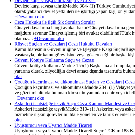
Devlete karşı savaşa tahrik Suçu ve Cezası
Devlete karşı savaşa tahrikMadde 304- (1) Türkiye Cumhuriyeti 
olarak yabancı devlet yetkilileri ile işbirliği yapan kişi, on y
+Devamını oku
Ceza Hukuku ile ilgili Sık Sorulan Sorular
Cinayet davalarına hangi avukat bakar?Cinayet davalarına genel
mağduru savunur.Cinayet işlemiş biri avukat olabilir mi?Türk 
olamaz....
+Devamını oku
Rüşvet Suçları ve Cezaları | Ceza Hukuku Davaları
Kamu İdaresinin Güvenilirliğine ve İşleyişine Karşı SuçlarRüşv
vasıtasıyla, bir kamu görevlisine veya göstereceği bir başka kişiye
Güveni Kötüye Kullanma Suçu ve Cezası
Güveni kötüye kullanmaMadde 155(1) Başkasına ait olup da, muh
yararına olarak, zilyedliğin devri amacı dışında tasarrufta buluna
oku
Çocuğun kaçırılması ve alıkonulması Suçları ve Cezaları | Ce
Çocuğun kaçırılması ve alıkonulmasıMadde 234- (1) Velayet yetk
ve gözetimi altında bulunan kimsenin yanından cebir veya tehdit
+Devamını oku
Askerleri itaatsizliğe teşvik Suçu Ceza Kanunu Maddesi ve Cez
Askerleri itaatsizliğe teşvikMadde 319- (1) Askerleri veya asker
hizmetine ilişkin görevlerini ihlale yönelten ve tahrik edenler 
oku
Uyuşturucu veya Uyarıcı Madde Ticareti
Uyuşturucu veya Uyarıcı Madde Ticareti Suçu: TCK m.188 Kap