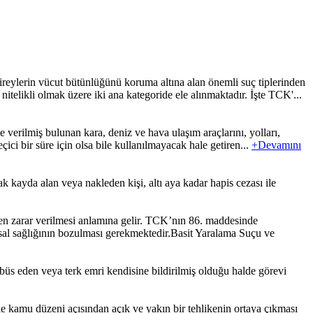
ylerin vücut bütünlüğünü koruma altına alan önemli suç tiplerinden
nitelikli olmak üzere iki ana kategoride ele alınmaktadır. İşte TCK'...
 verilmiş bulunan kara, deniz ve hava ulaşım araçlarını, yolları,
ci bir süre için olsa bile kullanılmayacak hale getiren...
+Devamını
 kayda alan veya nakleden kişi, altı aya kadar hapis cezası ile
 zarar verilmesi anlamına gelir. TCK’nın 86. maddesinde
hsal sağlığının bozulması gerekmektedir.Basit Yaralama Suçu ve
üs eden veya terk emri kendisine bildirilmiş olduğu halde görevi
e kamu düzeni açısından açık ve yakın bir tehlikenin ortaya çıkması