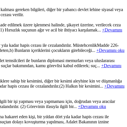
 kalması gereken bilgileri, diğer bir yabancı devlet lehine siyasal veya
ezası verilir.
ade edilmek üzere işlenmesi halinde, şikayet üzerine, verilecek ceza
Hırsızlık suçunun ağır ve acil bir ihtiyacı karşılamak...
+Devamını
 yıla kadar hapis cezası ile cezalandırılır. MüstehcenlikMadde 226-
ten,b) Bunların içeriklerini çocukların girebileceği...
+Devamını oku
t temsilcileri ile bunların diplomasi memurları veya uluslararası
en suçlar bakımından, kamu görevlisi kabul edilerek; suç...
+Devamını
lere sahip bir kesimini, diğer bir kesimi aleyhine kin ve düşmanlığa
r hapis cezası ile cezalandırılır.(2) Halkın bir kesimini...
+Devamını
gili bir işi yapması veya yapmaması için, doğrudan veya aracılar
andırılır. (2) Görevinin ifasıyla ilgili bir...
+Devamını oku
aret eden kişi, bir yıldan dört yıla kadar hapis cezası ile
Bu suçtan dolayı kovuşturma yapılması, Adalet Bakanının iznine