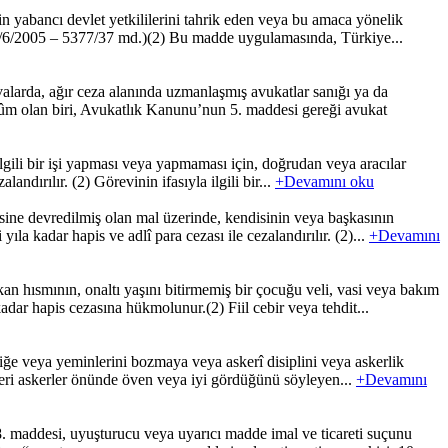
 yabancı devlet yetkililerini tahrik eden veya bu amaca yönelik
le: 29/6/2005 – 5377/37 md.)(2) Bu madde uygulamasında, Türkiye...
alarda, ağır ceza alanında uzmanlaşmış avukatlar sanığı ya da
kûm olan biri, Avukatlık Kanunu’nun 5. maddesi gereği avukat
gili bir işi yapması veya yapmaması için, doğrudan veya aracılar
andırılır. (2) Görevinin ifasıyla ilgili bir...
+Devamını oku
ine devredilmiş olan mal üzerinde, kendisinin veya başkasının
ıla kadar hapis ve adlî para cezası ile cezalandırılır. (2)...
+Devamını
n hısmının, onaltı yaşını bitirmemiş bir çocuğu veli, vasi veya bakım
dar hapis cezasına hükmolunur.(2) Fiil cebir veya tehdit...
zliğe veya yeminlerini bozmaya veya askerî disiplini veya askerlik
etleri askerler önünde öven veya iyi gördüğünü söyleyen...
+Devamını
ddesi, uyuşturucu veya uyarıcı madde imal ve ticareti suçunu