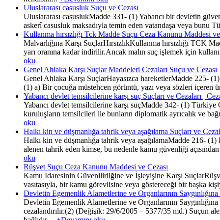
Uluslararası casusluk Suçu ve Cezası
Uluslararası casuslukMadde 331- (1) Yabancı bir devletin güvenliğ
askerî casusluk maksadıyla temin eden vatandaşa veya bunu Türki
Kullanma hırsızlığı Tck Madde Suçu Ceza Kanunu Maddesi ve
Malvarlığına Karşı SuçlarHırsızlıkKullanma hırsızlığı TCK Madde
yarı oranına kadar indirilir.Ancak malın suç işlemek için kull
oku
Genel Ahlaka Karşı Suçlar Maddeleri Cezaları Suçu ve Cezası
Genel Ahlaka Karşı SuçlarHayasızca hareketlerMadde 225- (1) Ale
(1) a) Bir çocuğa müstehcen görüntü, yazı veya sözleri içeren ür
Yabancı devlet temsilcilerine karşı suç Suçları ve Cezaları | C
Yabancı devlet temsilcilerine karşı suçMadde 342- (1) Türkiye C
kuruluşların temsilcileri ile bunların diplomatik ayrıcalık ve ba
oku
Halkı kin ve düşmanlığa tahrik veya aşağılama Suçları ve Ceza
Halkı kin ve düşmanlığa tahrik veya aşağılamaMadde 216- (1) Hal
alenen tahrik eden kimse, bu nedenle kamu güvenliği açısından açı
oku
Rüşvet Suçu Ceza Kanunu Maddesi ve Cezası
Kamu İdaresinin Güvenilirliğine ve İşleyişine Karşı SuçlarRüşv
vasıtasıyla, bir kamu görevlisine veya göstereceği bir başka kişiye
Devletin Egemenlik Alametlerine ve Organlarının Saygınlığına 
Devletin Egemenlik Alametlerine ve Organlarının Saygınlığına 
cezalandırılır.(2) (Değişik: 29/6/2005 – 5377/35 md.) Suçun alen
bağlıdır....
+Devamını oku