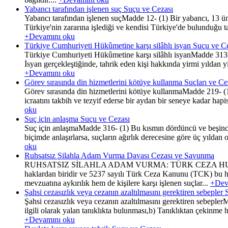
Yabancı tarafından işlenen suç Suçu ve Cezası
Yabancı tarafından işlenen suçMadde 12- (1) Bir yabancı, 13 ünc
Türkiye'nin zararına işlediği ve kendisi Türkiye'de bulunduğu ta
+Devamını oku
Türkiye Cumhuriyeti Hükûmetine karşı silâhlı isyan Suçu ve C
Türkiye Cumhuriyeti Hükûmetine karşı silâhlı isyanMadde 313- (
İsyan gerçekleştiğinde, tahrik eden kişi hakkında yirmi yıldan y
+Devamını oku
Görev sırasında din hizmetlerini kötüye kullanma Suçları ve C
Görev sırasında din hizmetlerini kötüye kullanmaMadde 219- (1) 
icraatını takbih ve tezyif ederse bir aydan bir seneye kadar hapi
oku
Suç için anlaşma Suçu ve Cezası
Suç için anlaşmaMadde 316- (1) Bu kısmın dördüncü ve beşinci bö
biçimde anlaşırlarsa, suçların ağırlık derecesine göre üç yılda
oku
Ruhsatsız Silahla Adam Vurma Davası Cezası ve Savunma
RUHSATSIZ SİLAHLA ADAM VURMA: TÜRK CEZA HUKUK
haklardan biridir ve 5237 sayılı Türk Ceza Kanunu (TCK) bu hak
mevzuatına aykırılık hem de kişilere karşı işlenen suçlar...
+Dev
Şahsi cezasızlık veya cezanın azaltılmasını gerektiren sebepl
Şahsi cezasızlık veya cezanın azaltılmasını gerektiren sebeple
ilgili olarak yalan tanıklıkta bulunması,b) Tanıklıktan çekinme
+Devamını oku