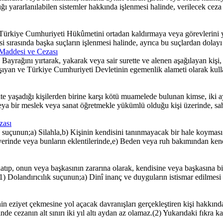
lığı yararlanılabilen sistemler hakkında işlenmesi halinde, verilecek ceza 
 Türkiye Cumhuriyeti Hükûmetini ortadan kaldırmaya veya görevlerin
esi sırasında başka suçların işlenmesi halinde, ayrıca bu suçlardan dola
 Maddesi ve Cezası
rağını yırtarak, yakarak veya sair surette ve alenen aşağılayan kişi, b
aşıyan ve Türkiye Cumhuriyeti Devletinin egemenlik alameti olarak kullanı
şadığı kişilerden birine karşı kötü muamelede bulunan kimse, iki aydan 
bir meslek veya sanat öğretmekle yükümlü olduğu kişi üzerinde, sahi
zası
unun;a) Silahla,b) Kişinin kendisini tanınmayacak bir hale koyması sure
yerinde veya bunların eklentilerinde,e) Beden veya ruh bakımından ke
atıp, onun veya başkasının zararına olarak, kendisine veya başkasına bi
8(1) Dolandırıcılık suçunun;a) Dinî inanç ve duyguların istismar edilmesi
eziyet çekmesine yol açacak davranışları gerçekleştiren kişi hakkında
e cezanın alt sınırı iki yıl altı aydan az olamaz.(2) Yukarıdaki fıkra 