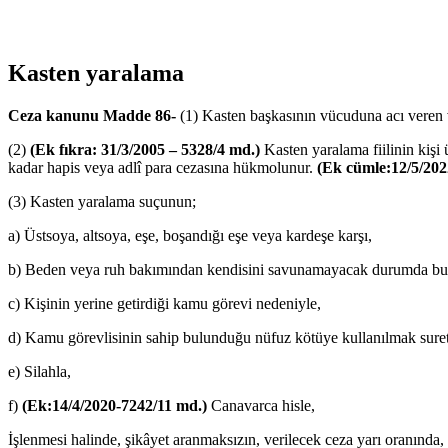
Kasten yaralama
Ceza kanunu Madde 86-
(1) Kasten başkasının vücuduna acı veren ve
(2)
(Ek fıkra: 31/3/2005 – 5328/4 md.)
Kasten yaralama fiilinin kişi 
kadar hapis veya adlî para cezasına hükmolunur.
(Ek cümle:12/5/202
(3) Kasten yaralama suçunun;
a) Üstsoya, altsoya, eşe, boşandığı eşe veya kardeşe karşı,
b) Beden veya ruh bakımından kendisini savunamayacak durumda bulu
c) Kişinin yerine getirdiği kamu görevi nedeniyle,
d) Kamu görevlisinin sahip bulunduğu nüfuz kötüye kullanılmak suret
e) Silahla,
f)
(Ek:14/4/2020-7242/11 md.)
Canavarca hisle,
İşlenmesi halinde, şikâyet aranmaksızın, verilecek ceza yarı oranında, (f