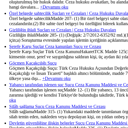
oluşturulmuş bir hukuk dalıdır. Ceza hukuku avukatları, bu aland
hangi davalara...
+Devamını oku
Özel belgede sahtecilik Suçları ve Cezaları | Ceza Hukuku Davala
Özel belgede sahtecilikMadde 207- (1) Bir özel belgeyi sahte olarak
cezalandırılır.(2) Bir sahte özel belgeyi bu özelliğini bilerek ku
Gizliliğin ihlali Suçları ve Cezaları | Ceza Hukuku Davaları
Gizliliğin ihlaliMadde 285- (1) (Değişik: 2/7/2012-6352/92 md.)(1) 
için;a) Soruşturma evresinde yapılan işlemin içeriğinin açıklanmas
Şerefe Karşı Suçlar Ceza kanunları Suçu ve Cezası
Şerefe Karşı Suçlar Türk Ceza KanunuHakaretTCK Madde 125(1) Bir 
kimsenin onur, şeref ve saygınlığına saldıran kişi, üç aydan iki yıl
Göçmen Kaçakçılığı Suçu
Göçmen Kaçakçılığı Suçu: Türk Ceza Hukuku Açısından Değerlen
Kaçakçılığı ve İnsan Ticareti” başlıklı altıncı bölümünde, madde
ülkeye yasa dışı...
+Devamını oku
Yabancı tarafından işlenen suç Suçu Ceza Kanunu Maddesi ve Ce
Yabancı tarafından işlenen suçMadde 12- (1) Bir yabancı, 13 üncü m
zararına işlediği ve kendisi Türkiye'de bulunduğu takdirde, Türk k
oku
Silâh sağlama Suçu Ceza Kanunu Maddesi ve Cezası
Silâh sağlamaMadde 315- (1) Yukarıdaki maddede tanımlanan örgütl
silah temin eden, nakleden veya depolayan kişi, on yıldan onbeş yıl
Devletin güvenliğine ilişkin belgeler Suçu Ceza Kanunu Maddesi