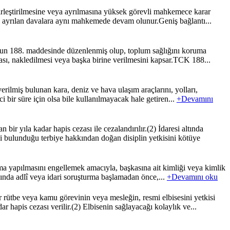
irleştirilmesine veya ayrılmasına yüksek görevli mahkemece karar
nra ayrılan davalara aynı mahkemede devam olunur.Geniş bağlantı...
nun 188. maddesinde düzenlenmiş olup, toplum sağlığını koruma
ması, nakledilmesi veya başka birine verilmesini kapsar.TCK 188...
erilmiş bulunan kara, deniz ve hava ulaşım araçlarını, yolları,
bir süre için olsa bile kullanılmayacak hale getiren...
+Devamını
 yıla kadar hapis cezası ile cezalandırılır.(2) İdaresi altında
bulunduğu terbiye hakkından doğan disiplin yetkisini kötüye
ma yapılmasını engellemek amacıyla, başkasına ait kimliği veya kimlik
kında adlî veya idari soruşturma başlamadan önce,...
+Devamını oku
ütbe veya kamu görevinin veya mesleğin, resmi elbisesini yetkisi
 hapis cezası verilir.(2) Elbisenin sağlayacağı kolaylık ve...