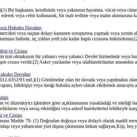
Bir başkasını, kendisinin veya yakınının hayatına, vücut veya cinsel 
t ederek veya cebir kullanarak, bir malı teslime veya malın alınmasına k
| Ceza Hukuku Davaları
 mercileri veya suçtan dolayı kanunen soruşturma yapmak veya yemin alt
lunması halinde, üç yıldan yedi yıla kadar hapis cezasına hükmolunur.(2) 
esi ve Cezası
izni olmaksızın bir yabancı veya yabancı Devlet hizmetinde veya bunl
pis cezası verilir.(2) Asker yazılanlar veya silahlandırılanlar arasından 
 Hukuku Davaları
12-6352/93 md.)(1) Görülmekte olan bir davada veya yapılmakta olan bi
apanı, bilirkişiyi veya tanığı hukuka aykırı olarak etkilemek amacıyla a
aları
 ve düzenleyici işlemlere göre açıklanmasını yasakladığı ve niteliği ba
ırlıklarını veya savaş etkinliğini veya askerî hareketlerini tehlikeyle kar
i ve Cezası
unu Madde 79- (1) Doğrudan doğruya veya dolaylı olarak maddi menfa
aşı veya yabancının yurt dışına çıkmasına imkan sağlayan,Kişi, beş yı