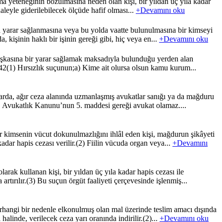
yeteneğinin bozulmasına neden olan kişi, bir yıldan üç yıla kadar
haleyle giderilebilecek ölçüde hafif olması...
+Devamını oku
 yarar sağlanmasına veya bu yolda vaatte bulunulmasına bir kimseyi
, kişinin haklı bir işinin gereği gibi, hiç veya en...
+Devamını oku
başkasına bir yarar sağlamak maksadıyla bulunduğu yerden alan
142(1) Hırsızlık suçunun;a) Kime ait olursa olsun kamu kurum...
arda, ağır ceza alanında uzmanlaşmış avukatlar sanığı ya da mağduru
i, Avukatlık Kanunu’nun 5. maddesi gereği avukat olamaz....
 kimsenin vücut dokunulmazlığını ihlâl eden kişi, mağdurun şikâyeti
kadar hapis cezası verilir.(2) Fiilin vücuda organ veya...
+Devamını
ak kullanan kişi, bir yıldan üç yıla kadar hapis cezası ile
rtırılır.(3) Bu suçun örgüt faaliyeti çerçevesinde işlenmiş...
hangi bir nedenle elkonulmuş olan mal üzerinde teslim amacı dışında
halinde, verilecek ceza yarı oranında indirilir.(2)...
+Devamını oku