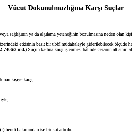
Vücut Dokunulmazlığına Karşı Suçlar
ya sağlığının ya da algılama yeteneğinin bozulmasına neden olan kişi, bi
üzerindeki etkisinin basit bir tıbbî müdahaleyle giderilebilecek ölçüde h
2-7406/3 md.)
Suçun kadına karşı işlenmesi hâlinde cezanın alt sınırı a
nan kişiye karşı,
iyle,
) bendi bakımından ise bir kat artırılır.