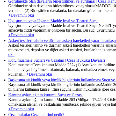
Görülmekte olan davaların birleştirilmesi ve ayrılması | Ceza K
Görülmekte olan davaların birleştirilmesi ve ayrılmasıMADDE 10(
verilebilir.(2) Birleştirilen davalarda, bu davaları gören mahkeme
+Devamını oku
Uyuşturucu veya Uyarıcı Madde İmal ve Ticareti Suçu
Uyuşturucu veya Uyarıcı Madde İmal ve Ticareti Suçu Nedir?Uyuş
amacıyla ciddi yaptırımlar öngören bir suçtur. Bu suç, uyuşturucu
+Devamını oku
Askerî tesisleri tahrip ve düşman askerî hareketleri yararına an
Askerî tesisleri tahrip ve düşman askerî hareketleri yararına anlaş
müesseseleri, depoları ve diğer askerî tesisleri, bunlar henüz tam
oku
Kötü muamele Suçları ve Cezaları | Ceza Hukuku Davaları
Kötü muameleCeza kanunu Madde 232- (1) Aynı konutta birlikte yaşad
bulunan veya büyütmek, okutmak, bakmak, muhafaza etmek veya bi
kullanan...
+Devamını oku
Başkasına ait kimlik veya kimlik bilgilerinin kullanılması Suçu ve
Başkasına ait kimlik veya kimlik bilgilerinin kullanılmasıMadde 2
bilgilerini kullanan kimse, iftira suçuna ilişkin hükümlere göre c
Kanuna aykırı eğitim kurumu Suçu ve Cezası
Kanuna aykırı eğitim kurumuMadde 263 (Mülga – 17/4/2013-6460/13
olmaksızın alenen ve başkalarını yanıltacak şekilde giyen veya hak
+Devamını oku
Ceza hukuku Ceza indirimi nedir?