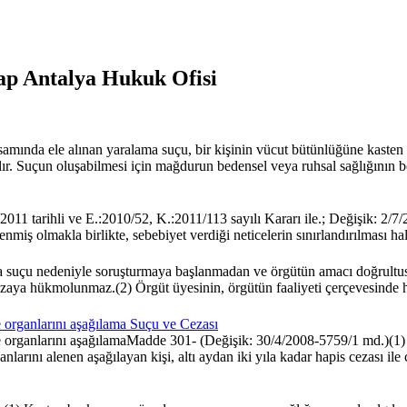
ap Antalya Hukuk Ofisi
da ele alınan yaralama suçu, bir kişinin vücut bütünlüğüne kasten z
yrılır. Suçun oluşabilmesi için mağdurun bedensel veya ruhsal sağlığın
 tarihli ve E.:2010/52, K.:2011/113 sayılı Kararı ile.; Değişik: 2/7/
 İşlenmiş olmakla birlikte, sebebiyet verdiği neticelerin sınırlandırılma
suçu nedeniyle soruşturmaya başlanmadan ve örgütün amacı doğrultusun
aya hükmolunmaz.(2) Örgüt üyesinin, örgütün faaliyeti çerçevesinde her
 organlarını aşağılama Suçu ve Cezası
e organlarını aşağılamaMadde 301- (Değişik: 30/4/2008-5759/1 md.)(1)
rını alenen aşağılayan kişi, altı aydan iki yıla kadar hapis cezası ile ce