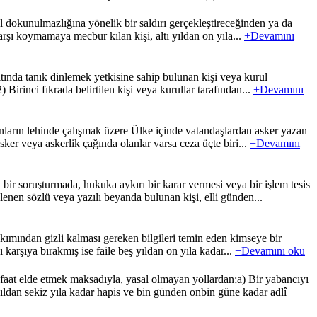
dokunulmazlığına yönelik bir saldırı gerçekleştireceğinden ya da
arşı koymamaya mecbur kılan kişi, altı yıldan on yıla...
+Devamını
ında tanık dinlemek yetkisine sahip bulunan kişi veya kurul
Birinci fıkrada belirtilen kişi veya kurullar tarafından...
+Devamını
arın lehinde çalışmak üzere Ülke içinde vatandaşlardan asker yazan
asker veya askerlik çağında olanlar varsa ceza üçte biri...
+Devamını
r soruşturmada, hukuka aykırı bir karar vermesi veya bir işlem tesis
lenen sözlü veya yazılı beyanda bulunan kişi, elli günden...
kımından gizli kalması gereken bilgileri temin eden kimseye bir
şı karşıya bırakmış ise faile beş yıldan on yıla kadar...
+Devamını oku
at elde etmek maksadıyla, yasal olmayan yollardan;a) Bir yabancıyı
ldan sekiz yıla kadar hapis ve bin günden onbin güne kadar adlî