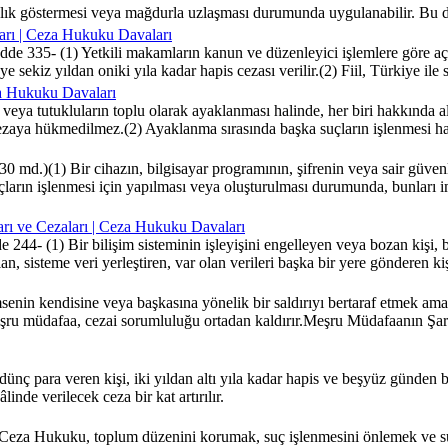
şmanlık göstermesi veya mağdurla uzlaşması durumunda uygulanabilir. Bu
ları | Ceza Hukuku Davaları
e 335- (1) Yetkili makamların kanun ve düzenleyici işlemlere göre açı
 sekiz yıldan oniki yıla kadar hapis cezası verilir.(2) Fiil, Türkiye ile
za Hukuku Davaları
a tutukluların toplu olarak ayaklanması halinde, her biri hakkında a
 cezaya hükmedilmez.(2) Ayaklanma sırasında başka suçların işlenmesi h
md.)(1) Bir cihazın, bilgisayar programının, şifrenin veya sair güven
suçların işlenmesi için yapılması veya oluşturulması durumunda, bunları 
arı ve Cezaları | Ceza Hukuku Davaları
4- (1) Bir bilişim sisteminin işleyişini engelleyen veya bozan kişi, bir 
n, sisteme veri yerleştiren, var olan verileri başka bir yere gönderen kişi
senin kendisine veya başkasına yönelik bir saldırıyı bertaraf etmek a
şru müdafaa, cezai sorumluluğu ortadan kaldırır.Meşru Müdafaanın Şar
 para veren kişi, iki yıldan altı yıla kadar hapis ve beşyüz günden beş
nde verilecek ceza bir kat artırılır.
a Hukuku, toplum düzenini korumak, suç işlenmesini önlemek ve suç 