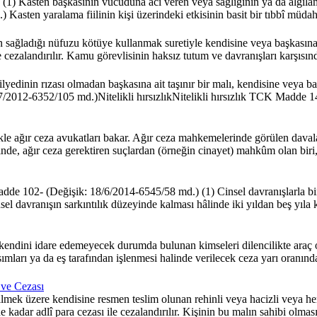
 Kasten başkasının vücuduna acı veren veya sağlığının ya da algılama 
.) Kasten yaralama fiilinin kişi üzerindeki etkisinin basit bir tıbbî müda
 sağladığı nüfuzu kötüye kullanmak suretiyle kendisine veya başkasına
 cezalandırılır. Kamu görevlisinin haksız tutum ve davranışları karşısında
yedinin rızası olmadan başkasına ait taşınır bir malı, kendisine veya 
2/7/2012-6352/105 md.)Nitelikli hırsızlıkNitelikli hırsızlık TCK Madde 
kle ağır ceza avukatları bakar. Ağır ceza mahkemelerinde görülen daval
inde, ağır ceza gerektiren suçlardan (örneğin cinayet) mahkûm olan bir
de 102- (Değişik: 18/6/2014-6545/58 md.) (1) Cinsel davranışlarla bir
insel davranışın sarkıntılık düzeyinde kalması hâlinde iki yıldan beş yıla 
dini idare edemeyecek durumda bulunan kimseleri dilencilikte araç olar
mları ya da eş tarafından işlenmesi halinde verilecek ceza yarı oranında a
ve Cezası
k üzere kendisine resmen teslim olunan rehinli veya hacizli veya her
 kadar adlî para cezası ile cezalandırılır. Kişinin bu malın sahibi olması 