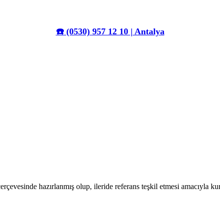
☎️
(0530) 957 12 10 | Antalya
erçevesinde hazırlanmış olup, ileride referans teşkil etmesi amacıyla k