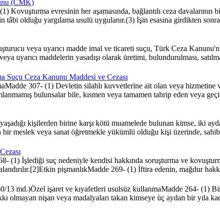
anunu (CMK)
1) Kovuşturma evresinin her aşamasında, bağlantılı ceza davalarının b
nin tâbi olduğu yargılama usulü uygulanır.(3) İşin esasına girdikten so
turucu veya uyarıcı madde imal ve ticareti suçu, Türk Ceza Kanunu'
 veya uyarıcı maddelerin yasadışı olarak üretimi, bulundurulması, satıl
laşma Suçu Ceza Kanunu Maddesi ve Cezası
maMadde 307- (1) Devletin silahlı kuvvetlerine ait olan veya hizmetine v
amlanmamış bulunsalar bile, kısmen veya tamamen tahrip eden veya geçici 
ığı kişilerden birine karşı kötü muamelede bulunan kimse, iki aydan bir
r meslek veya sanat öğretmekle yükümlü olduğu kişi üzerinde, sahibi 
 Cezası
68- (1) İşlediği suç nedeniyle kendisi hakkında soruşturma ve kovuştur
ezalandırılır.[2]Etkin pişmanlıkMadde 269- (1) İftira edenin, mağdur hak
 md.)Özel işaret ve kıyafetleri usulsüz kullanmaMadde 264- (1) Bir r
kı olmayan nişan veya madalyaları takan kimseye üç aydan bir yıla kadar