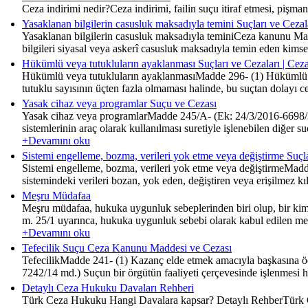
Ceza indirimi nedir?Ceza indirimi, failin suçu itiraf etmesi, pi
Yasaklanan bilgilerin casusluk maksadıyla temini Suçları ve Ceza
Yasaklanan bilgilerin casusluk maksadıyla teminiCeza kanunu Madd
bilgileri siyasal veya askerî casusluk maksadıyla temin eden kimseye
Hükümlü veya tutukluların ayaklanması Suçları ve Cezaları | Ce
Hükümlü veya tutukluların ayaklanmasıMadde 296- (1) Hükümlü vey
tutuklu sayısının üçten fazla olmaması halinde, bu suçtan dolayı
Yasak cihaz veya programlar Suçu ve Cezası
Yasak cihaz veya programlarMadde 245/A- (Ek: 24/3/2016-6698/30 
sistemlerinin araç olarak kullanılması suretiyle işlenebilen diğer 
+Devamını oku
Sistemi engelleme, bozma, verileri yok etme veya değiştirme Suçl
Sistemi engelleme, bozma, verileri yok etme veya değiştirmeMadde 24
sistemindeki verileri bozan, yok eden, değiştiren veya erişilmez kıla
Meşru Müdafaa
Meşru müdafaa, hukuka uygunluk sebeplerinden biri olup, bir kim
m. 25/1 uyarınca, hukuka uygunluk sebebi olarak kabul edilen me
+Devamını oku
Tefecilik Suçu Ceza Kanunu Maddesi ve Cezası
TefecilikMadde 241- (1) Kazanç elde etmek amacıyla başkasına ödünç
7242/14 md.) Suçun bir örgütün faaliyeti çerçevesinde işlenmesi hâli
Detaylı Ceza Hukuku Davaları Rehberi
Türk Ceza Hukuku Hangi Davalara kapsar? Detaylı RehberTürk Cez