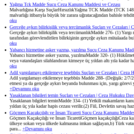
Yağma Tck Madde Suçu Ceza Kanunu Maddesi ve Cezası
Malvarlığına Karşı SuçlarHırsızlıkYağma TCK Madde (TCK 148)(1) 
malvarlığı itibarıyla büyük bir zarara uğratacağından bahisle tehdi
oku
Gerçeğe aykırı bilirkişilik veya tercümanlık Suçları ve Cezaları 
Gerçeğe aykırı bilirkişilik veya tercümanlıkMadde 276- (1) Yargı
tarafından görevlendirilen bilirkişinin gerçeğe aykırı mütalaada bu
oku
Yabancı hizmetine asker yazma, yazılma Suçu Ceza Kanunu Madd
Yabancı hizmetine asker yazma, yazılmaMadde 320- (1) Hükûmetin 
veya vatandaşları silahlandıran kimseye üç yıldan altı yıla kadar ha
oku
Adil yargılamayı etkilemeye teşebbüs Suçları ve Cezaları | Ceza
Adil yargılamayı etkilemeye teşebbüs Madde 288- (Değişik: 2/7/20
etmesi ya da gerçeğe aykırı beyanda bulunması için, yargı görevi y
+Devamını oku
Yasaklanan bilgileri temin Suçları ve Cezaları | Ceza Hukuku Dav
Yasaklanan bilgileri teminMadde 334- (1) Yetkili makamların kanun
yıldan üç yıla kadar hapis cezası verilir.(2) Fiil, Devletin savaş haz
Göçmen Kaçakçılığı ve İnsan Ticareti Suçu Ceza Kanunu Maddes
Göçmen Kaçakçılığı ve İnsan TicaretiGöçmen kaçakçılığıCeza kan
ülkeye sokan veya ülkede kalmasına imkan sağlayan,b) Türk vatand
para...
+Devamını oku