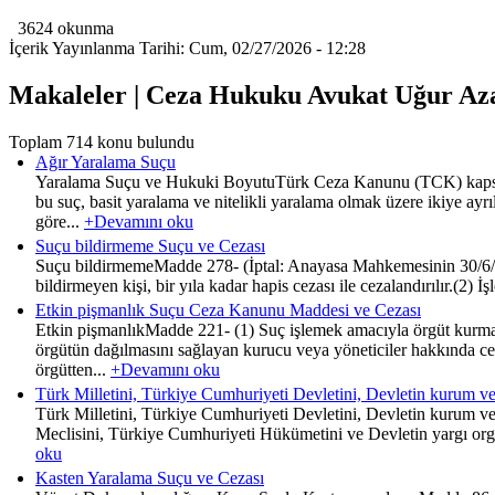
3624 okunma
İçerik Yayınlanma Tarihi: Cum, 02/27/2026 - 12:28
Makaleler | Ceza Hukuku Avukat Uğur Az
Toplam 714 konu bulundu
Ağır Yaralama Suçu
Yaralama Suçu ve Hukuki BoyutuTürk Ceza Kanunu (TCK) kapsamın
bu suç, basit yaralama ve nitelikli yaralama olmak üzere ikiye a
göre...
+Devamını oku
Suçu bildirmeme Suçu ve Cezası
Suçu bildirmemeMadde 278- (İptal: Anayasa Mahkemesinin 30/6/2011
bildirmeyen kişi, bir yıla kadar hapis cezası ile cezalandırılır.(2)
Etkin pişmanlık Suçu Ceza Kanunu Maddesi ve Cezası
Etkin pişmanlıkMadde 221- (1) Suç işlemek amacıyla örgüt kurma 
örgütün dağılmasını sağlayan kurucu veya yöneticiler hakkında cez
örgütten...
+Devamını oku
Türk Milletini, Türkiye Cumhuriyeti Devletini, Devletin kurum ve
Türk Milletini, Türkiye Cumhuriyeti Devletini, Devletin kurum v
Meclisini, Türkiye Cumhuriyeti Hükümetini ve Devletin yargı organla
oku
Kasten Yaralama Suçu ve Cezası