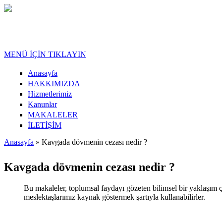
Ana içeriğe atla
MENÜ İÇİN TIKLAYIN
Anasayfa
HAKKIMIZDA
Hizmetlerimiz
Kanunlar
MAKALELER
İLETİŞİM
Anasayfa
» Kavgada dövmenin cezası nedir ?
Buradasınız
Kavgada dövmenin cezası nedir ?
Bu makaleler, toplumsal faydayı gözeten bilimsel bir yaklaşım ç
meslektaşlarımız kaynak göstermek şartıyla kullanabilirler.