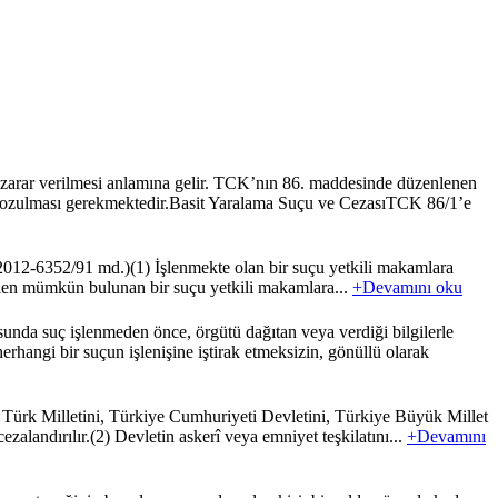
arar verilmesi anlamına gelir. TCK’nın 86. maddesinde düzenlenen
ın bozulması gerekmektedir.Basit Yaralama Suçu ve CezasıTCK 86/1’e
2012-6352/91 md.)(1) İşlenmekte olan bir suçu yetkili makamlara
sı halen mümkün bulunan bir suçu yetkili makamlara...
+Devamını oku
da suç işlenmeden önce, örgütü dağıtan veya verdiği bilgilerle
hangi bir suçun işlenişine iştirak etmeksizin, gönüllü olarak
 Türk Milletini, Türkiye Cumhuriyeti Devletini, Türkiye Büyük Millet
zalandırılır.(2) Devletin askerî veya emniyet teşkilatını...
+Devamını