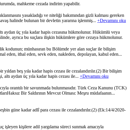
 durumda, mahkeme cezada indirim yapabilir.
klanmasını yasakladığı ve niteliği bakımından gizli kalması gereken
 savaş halinde bulunan bir devletin yararına işlenmiş...
+Devamını oku
ltı aydan üç yıla kadar hapis cezasına hükmolunur. Hükümlü veya
alinde, ayrıca bu suçlara ilişkin hükümlere göre cezaya hükmolunur.
lik kodunun; münhasıran bu Bölümde yer alan suçlar ile bilişim
imal eden, ithal eden, sevk eden, nakleden, depolayan, kabul eden...
yıldan beş yıla kadar hapis cezası ile cezalandırılır.(2) Bir bilişim
, altı aydan üç yıla kadar hapis cezası ile...
+Devamını oku
macıyla orantılı bir savunmada bulunmasıdır. Türk Ceza Kanunu (TCK)
tlarıHaksız Bir Saldırının Mevcut Olması: Meşru müdafaanın...
bin güne kadar adlî para cezası ile cezalandırılır.(2) (Ek:14/4/2020-
işleyen kişilere adil yargılama süreci sunmak amacıyla