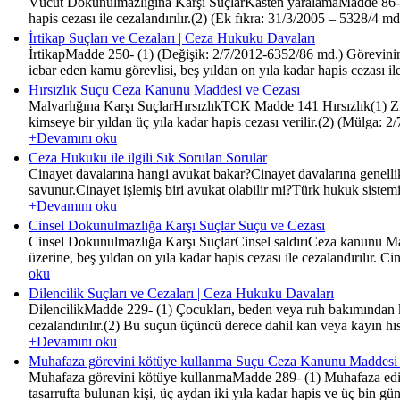
Vücut Dokunulmazlığına Karşı SuçlarKasten yaralamaMadde 86- (1)
hapis cezası ile cezalandırılır.(2) (Ek fıkra: 31/3/2005 – 5328/4 md
İrtikap Suçları ve Cezaları | Ceza Hukuku Davaları
İrtikapMadde 250- (1) (Değişik: 2/7/2012-6352/86 md.) Görevinin
icbar eden kamu görevlisi, beş yıldan on yıla kadar hapis cezası ile
Hırsızlık Suçu Ceza Kanunu Maddesi ve Cezası
Malvarlığına Karşı SuçlarHırsızlıkTCK Madde 141 Hırsızlık(1) Zil
kimseye bir yıldan üç yıla kadar hapis cezası verilir.(2) (Mülga: 
+Devamını oku
Ceza Hukuku ile ilgili Sık Sorulan Sorular
Cinayet davalarına hangi avukat bakar?Cinayet davalarına genelli
savunur.Cinayet işlemiş biri avukat olabilir mi?Türk hukuk sistem
+Devamını oku
Cinsel Dokunulmazlığa Karşı Suçlar Suçu ve Cezası
Cinsel Dokunulmazlığa Karşı SuçlarCinsel saldırıCeza kanunu Mad
üzerine, beş yıldan on yıla kadar hapis cezası ile cezalandırılır. C
oku
Dilencilik Suçları ve Cezaları | Ceza Hukuku Davaları
DilencilikMadde 229- (1) Çocukları, beden veya ruh bakımından ken
cezalandırılır.(2) Bu suçun üçüncü derece dahil kan veya kayın hısı
+Devamını oku
Muhafaza görevini kötüye kullanma Suçu Ceza Kanunu Maddesi 
Muhafaza görevini kötüye kullanmaMadde 289- (1) Muhafaza edilme
tasarrufta bulunan kişi, üç aydan iki yıla kadar hapis ve üç bin güne