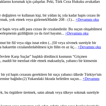
klarını korumak için çalışırlar. Peki, Türk Ceza Hukuku avukatları
eğiştiren ve kullanan kişi, bir yıldan üç yıla kadar hapis cezası ile
i bozmak, yok etmek veya gizlemekMadde 208 - (1)...
+Devamını oku
r hapis veya adli para cezası ile cezalandırılır. Bu suçun oluşabilmesi
rleşmenin gizliliğinin ya da özel hayatın...
+Devamını oku
 bir fiil veya olgu isnat eden (...)50 veya sövmek suretiyle bir
 hakaretin cezalandırılabilmesi için fiilin en az üç...
+Devamını oku
vlete Karşı Suçlar” başlıklı dördüncü kısmının “Göçmen
k, maddi bir menfaat elde etmek maksadıyla, yabancı bir kimsenin
bir yıl hapis cezasını gerektiren bir suçu yabancı ülkede Türkiye'nin
emine bağlıdır.(2) Yukarıdaki fıkrada belirtilen suçun...
+Devamını
k, bu örgütlere üretmek, satın almak veya ülkeye sokmak suretiyle