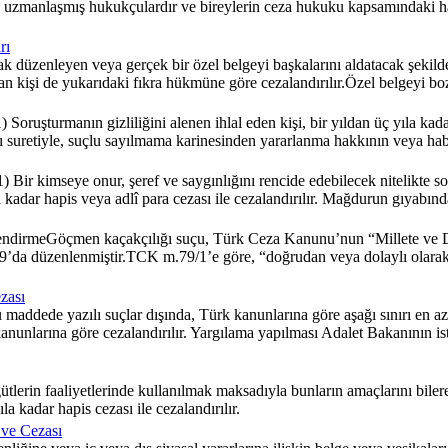
a uzmanlaşmış hukukçulardır ve bireylerin ceza hukuku kapsamındaki ha
rı
 düzenleyen veya gerçek bir özel belgeyi başkalarını aldatacak şekilde d
llanan kişi de yukarıdaki fıkra hükmüne göre cezalandırılır.Özel belgey
Soruşturmanın gizliliğini alenen ihlal eden kişi, bir yıldan üç yıla kada
ı suretiyle, suçlu sayılmama karinesinden yararlanma hakkının veya habe
kimseye onur, şeref ve saygınlığını rencide edebilecek nitelikte somut
a kadar hapis veya adlî para cezası ile cezalandırılır. Mağdurun gıyabında
dirmeGöçmen kaçakçılığı suçu, Türk Ceza Kanunu’nun “Millete ve De
 79’da düzenlenmiştir.TCK m.79/1’e göre, “doğrudan veya dolaylı olara
zası
addede yazılı suçlar dışında, Türk kanunlarına göre aşağı sınırı en az 
anunlarına göre cezalandırılır. Yargılama yapılması Adalet Bakanının ist
erin faaliyetlerinde kullanılmak maksadıyla bunların amaçlarını bilere
a kadar hapis cezası ile cezalandırılır.
 ve Cezası