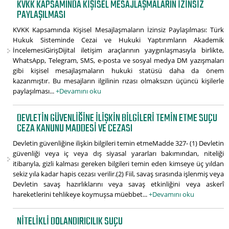
KVKK KAPSAMINDA KIŞISEL MESAJLAŞMALARIN İZINSIZ
PAYLAŞILMASI
KVKK Kapsamında Kişisel Mesajlaşmaların İzinsiz Paylaşılması: Türk
Hukuk Sisteminde Cezai ve Hukuki Yaptırımların Akademik
İncelemesiGirişDijital iletişim araçlarının yaygınlaşmasıyla birlikte,
WhatsApp, Telegram, SMS, e-posta ve sosyal medya DM yazışmaları
gibi kişisel mesajlaşmaların hukuki statüsü daha da önem
kazanmıştır. Bu mesajların ilgilinin rızası olmaksızın üçüncü kişilerle
paylaşılması...
+Devamını oku
DEVLETIN GÜVENLIĞINE ILIŞKIN BILGILERI TEMIN ETME SUÇU
CEZA KANUNU MADDESI VE CEZASI
Devletin güvenliğine ilişkin bilgileri temin etmeMadde 327- (1) Devletin
güvenliği veya iç veya dış siyasal yararları bakımından, niteliği
itibarıyla, gizli kalması gereken bilgileri temin eden kimseye üç yıldan
sekiz yıla kadar hapis cezası verilir.(2) Fiil, savaş sırasında işlenmiş veya
Devletin savaş hazırlıklarını veya savaş etkinliğini veya askerî
hareketlerini tehlikeye koymuşsa müebbet...
+Devamını oku
NITELIKLI DOLANDIRICILIK SUÇU