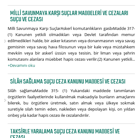
MILLI SAVUNMAYA KARŞI SUÇLAR MADDELERI VE CEZALARI
SUÇU VE CEZASI
Milli Savunmaya Karşı SuçlarAskerî komutanlıkların gasbıMadde 317-
(1) Kanunen yetkili olmadıkları veya Devlet tarafından memur
edilmedikleri halde, bir asker kıtasının veya donanmasının veya savaş
gemisinin veya savaş hava filosunun veya bir kale veya müstahkem
mevkiin veya bir askerî üssün veya tesisin, bir liman veya şehrin
komutasını alanlara müebbet hapis cezası verilir.(2) Kanunen yetkili...
+Devamını oku
SILÂH SAĞLAMA SUÇU CEZA KANUNU MADDESI VE CEZASI
Silâh sağlamaMadde 315- (1) Yukarıdaki maddede tanımlanan
örgütlerin faaliyetlerinde kullanılmak maksadıyla bunların amaçlarını
bilerek, bu örgütlere üretmek, satın almak veya ülkeye sokmak
suretiyle silah temin eden, nakleden veya depolayan kişi, on yıldan
onbeş yıla kadar hapis cezası ile cezalandırılır.
TAKSIRLE YARALAMA SUÇU CEZA KANUNU MADDESI VE
CEZASI