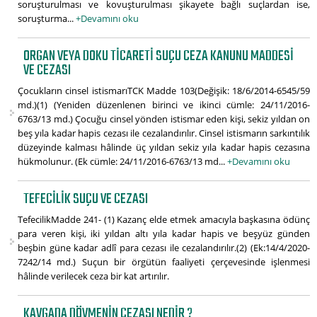
soruşturulması ve kovuşturulması şikayete bağlı suçlardan ise,
soruşturma...
+Devamını oku
ORGAN VEYA DOKU TICARETI SUÇU CEZA KANUNU MADDESI
VE CEZASI
Çocukların cinsel istismarıTCK Madde 103(Değişik: 18/6/2014-6545/59
md.)(1) (Yeniden düzenlenen birinci ve ikinci cümle: 24/11/2016-
6763/13 md.) Çocuğu cinsel yönden istismar eden kişi, sekiz yıldan on
beş yıla kadar hapis cezası ile cezalandırılır. Cinsel istismarın sarkıntılık
düzeyinde kalması hâlinde üç yıldan sekiz yıla kadar hapis cezasına
hükmolunur. (Ek cümle: 24/11/2016-6763/13 md...
+Devamını oku
TEFECILIK SUÇU VE CEZASI
TefecilikMadde 241- (1) Kazanç elde etmek amacıyla başkasına ödünç
para veren kişi, iki yıldan altı yıla kadar hapis ve beşyüz günden
beşbin güne kadar adlî para cezası ile cezalandırılır.(2) (Ek:14/4/2020-
7242/14 md.) Suçun bir örgütün faaliyeti çerçevesinde işlenmesi
hâlinde verilecek ceza bir kat artırılır.
KAVGADA DÖVMENIN CEZASI NEDIR ?