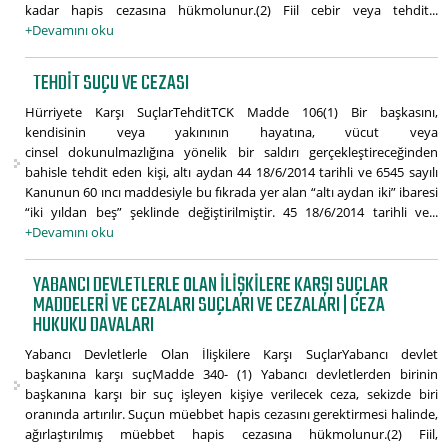
kadar hapis cezasına hükmolunur.(2) Fiil cebir veya tehdit...
+Devamını oku
TEHDIT SUÇU VE CEZASI
Hürriyete Karşı SuçlarTehditTCK Madde 106(1) Bir başkasını,
kendisinin veya yakınının hayatına, vücut veya
cinsel dokunulmazlığına yönelik bir saldırı gerçekleştireceğinden
bahisle tehdit eden kişi, altı aydan 44 18/6/2014 tarihli ve 6545 sayılı
Kanunun 60 ıncı maddesiyle bu fıkrada yer alan “altı aydan iki” ibaresi
“iki yıldan beş” şeklinde değiştirilmiştir. 45 18/6/2014 tarihli ve...
+Devamını oku
YABANCI DEVLETLERLE OLAN İLIŞKILERE KARŞI SUÇLAR
MADDELERI VE CEZALARI SUÇLARI VE CEZALARI | CEZA
HUKUKU DAVALARI
Yabancı Devletlerle Olan İlişkilere Karşı SuçlarYabancı devlet
başkanına karşı suçMadde 340- (1) Yabancı devletlerden birinin
başkanına karşı bir suç işleyen kişiye verilecek ceza, sekizde biri
oranında artırılır. Suçun müebbet hapis cezasını gerektirmesi halinde,
ağırlaştırılmış müebbet hapis cezasına hükmolunur.(2) Fiil,