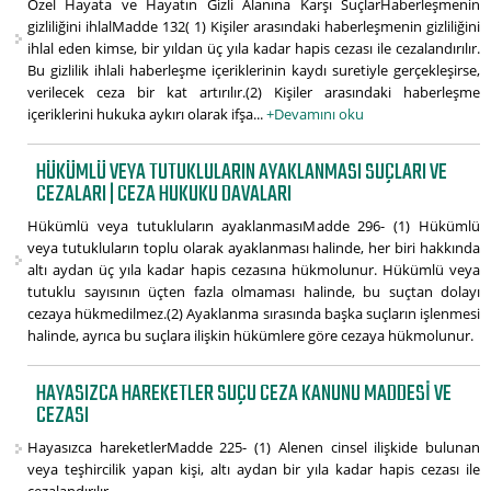
Özel Hayata ve Hayatın Gizli Alanına Karşı SuçlarHaberleşmenin
gizliliğini ihlalMadde 132( 1) Kişiler arasındaki haberleşmenin gizliliğini
ihlal eden kimse, bir yıldan üç yıla kadar hapis cezası ile cezalandırılır.
Bu gizlilik ihlali haberleşme içeriklerinin kaydı suretiyle gerçekleşirse,
verilecek ceza bir kat artırılır.(2) Kişiler arasındaki haberleşme
içeriklerini hukuka aykırı olarak ifşa...
+Devamını oku
HÜKÜMLÜ VEYA TUTUKLULARIN AYAKLANMASI SUÇLARI VE
CEZALARI | CEZA HUKUKU DAVALARI
Hükümlü veya tutukluların ayaklanmasıMadde 296- (1) Hükümlü
veya tutukluların toplu olarak ayaklanması halinde, her biri hakkında
altı aydan üç yıla kadar hapis cezasına hükmolunur. Hükümlü veya
tutuklu sayısının üçten fazla olmaması halinde, bu suçtan dolayı
cezaya hükmedilmez.(2) Ayaklanma sırasında başka suçların işlenmesi
halinde, ayrıca bu suçlara ilişkin hükümlere göre cezaya hükmolunur.
HAYASIZCA HAREKETLER SUÇU CEZA KANUNU MADDESI VE
CEZASI
Hayasızca hareketlerMadde 225- (1) Alenen cinsel ilişkide bulunan
veya teşhircilik yapan kişi, altı aydan bir yıla kadar hapis cezası ile