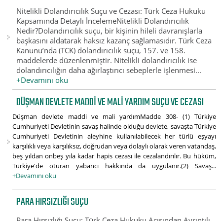
Nitelikli Dolandırıcılık Suçu ve Cezası: Türk Ceza Hukuku
Kapsamında Detaylı İncelemeNitelikli Dolandırıcılık
Nedir?Dolandırıcılık suçu, bir kişinin hileli davranışlarla
başkasını aldatarak haksız kazanç sağlamasıdır. Türk Ceza
Kanunu’nda (TCK) dolandırıcılık suçu, 157. ve 158.
maddelerde düzenlenmiştir. Nitelikli dolandırıcılık ise
dolandırıcılığın daha ağırlaştırıcı sebeplerle işlenmesi...
+Devamını oku
DÜŞMAN DEVLETE MADDI VE MALI YARDIM SUÇU VE CEZASI
Düşman devlete maddi ve mali yardımMadde 308- (1) Türkiye
Cumhuriyeti Devletinin savaş halinde olduğu devlete, savaşta Türkiye
Cumhuriyeti Devletinin aleyhine kullanılabilecek her türlü eşyayı
karşılıklı veya karşılıksız, doğrudan veya dolaylı olarak veren vatandaş,
beş yıldan onbeş yıla kadar hapis cezası ile cezalandırılır. Bu hüküm,
Türkiye'de oturan yabancı hakkında da uygulanır.(2) Savaş...
+Devamını oku
PARA HIRSIZLIĞI SUÇU
Para Hırsızlığı Suçu: Türk Ceza Hukuku Açısından Ayrıntılı