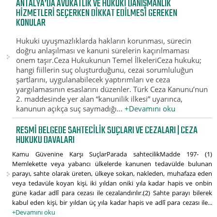
ANTALYA’DA AVUKATLIK VE HUKUKI DANIŞMANLIK
HIZMETLERI SEÇERKEN DIKKAT EDILMESI GEREKEN
KONULAR
Hukuki uyuşmazlıklarda hakların korunması, sürecin
doğru anlaşılması ve kanuni sürelerin kaçırılmaması
önem taşır.Ceza Hukukunun Temel İlkeleriCeza hukuku;
hangi fiillerin suç oluşturduğunu, cezai sorumluluğun
şartlarını, uygulanabilecek yaptırımları ve ceza
yargılamasının esaslarını düzenler. Türk Ceza Kanunu’nun
2. maddesinde yer alan “kanunilik ilkesi” uyarınca,
kanunun açıkça suç saymadığı...
+Devamını oku
RESMI BELGEDE SAHTECILIK SUÇLARI VE CEZALARI | CEZA
HUKUKU DAVALARI
Kamu Güvenine Karşı SuçlarParada sahtecilikMadde 197- (1)
Memlekette veya yabancı ülkelerde kanunen tedavülde bulunan
parayı, sahte olarak üreten, ülkeye sokan, nakleden, muhafaza eden
veya tedavüle koyan kişi, iki yıldan oniki yıla kadar hapis ve onbin
güne kadar adlî para cezası ile cezalandırılır.(2) Sahte parayı bilerek
kabul eden kişi, bir yıldan üç yıla kadar hapis ve adlî para cezası ile...
+Devamını oku