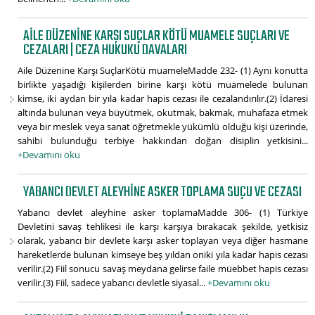
AILE DÜZENINE KARŞI SUÇLAR KÖTÜ MUAMELE SUÇLARI VE
CEZALARI | CEZA HUKUKU DAVALARI
Aile Düzenine Karşı SuçlarKötü muameleMadde 232- (1) Aynı konutta
birlikte yaşadığı kişilerden birine karşı kötü muamelede bulunan
kimse, iki aydan bir yıla kadar hapis cezası ile cezalandırılır.(2) İdaresi
altında bulunan veya büyütmek, okutmak, bakmak, muhafaza etmek
veya bir meslek veya sanat öğretmekle yükümlü olduğu kişi üzerinde,
sahibi bulunduğu terbiye hakkından doğan disiplin yetkisini...
+Devamını oku
YABANCI DEVLET ALEYHINE ASKER TOPLAMA SUÇU VE CEZASI
Yabancı devlet aleyhine asker toplamaMadde 306- (1) Türkiye
Devletini savaş tehlikesi ile karşı karşıya bırakacak şekilde, yetkisiz
olarak, yabancı bir devlete karşı asker toplayan veya diğer hasmane
hareketlerde bulunan kimseye beş yıldan oniki yıla kadar hapis cezası
verilir.(2) Fiil sonucu savaş meydana gelirse faile müebbet hapis cezası
verilir.(3) Fiil, sadece yabancı devletle siyasal...
+Devamını oku