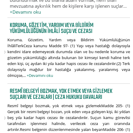
bulundurmak ve bu silahla adam vurmak, hem silah
mevzuatına aykırılık hem de kişilere karşı işlenen suçlar...
+Devamını oku
KORUMA, GÖZETIM, YARDIM VEYA BILDIRIM
YÜKÜMLÜLÜĞÜNÜN İHLÂLI SUÇU VE CEZASI
Koruma, Gözetim, Yardım veya Bildirim Yükümlülüğünün
İhlâliTerkCeza kanunu Madde 97- (1) Yaşı veya hastalığı dolayısıyla
kendini idare edemeyecek durumda olan ve bu nedenle koruma ve
gözetim yükümlülüğü altında bulunan bir kimseyi kendi haline terk
eden kişi, üç aydan iki yıla kadar hapis cezası ile cezalandırılır.(2) Terk
dolayısıyla mağdur bir hastalığa yakalanmış, yaralanmış veya
ölmüşse,...
+Devamını oku
RESMÎ BELGEYI BOZMAK, YOK ETMEK VEYA GIZLEMEK
SUÇLARI VE CEZALARI | CEZA HUKUKU DAVALARI
Resmî belgeyi bozmak, yok etmek veya gizlemekMadde 205- (1)
Gerçek bir resmi belgeyi bozan, yok eden veya gizleyen kişi, iki yıldan
beş yıla kadar hapis cezası ile cezalandırılır. Suçun kamu görevlisi
tarafından işlenmesi halinde, verilecek ceza yarı oranında
artırılır.Resmi belgenin düzenlenmesinde yalan beyanMadde 206- (1)