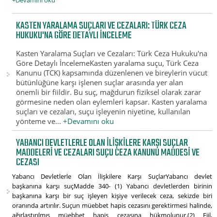
+Devamını oku
KASTEN YARALAMA SUÇLARI VE CEZALARI: TÜRK CEZA
HUKUKU'NA GÖRE DETAYLI İNCELEME
Kasten Yaralama Suçları ve Cezaları: Türk Ceza Hukuku'na
Göre Detaylı İncelemeKasten yaralama suçu, Türk Ceza
Kanunu (TCK) kapsamında düzenlenen ve bireylerin vücut
bütünlüğüne karşı işlenen suçlar arasında yer alan
önemli bir fiildir. Bu suç, mağdurun fiziksel olarak zarar
görmesine neden olan eylemleri kapsar. Kasten yaralama
suçları ve cezaları, suçu işleyenin niyetine, kullanılan
yönteme ve...
+Devamını oku
YABANCI DEVLETLERLE OLAN İLIŞKILERE KARŞI SUÇLAR
MADDELERI VE CEZALARI SUÇU CEZA KANUNU MADDESI VE
CEZASI
Yabancı Devletlerle Olan İlişkilere Karşı SuçlarYabancı devlet
başkanına karşı suçMadde 340- (1) Yabancı devletlerden birinin
başkanına karşı bir suç işleyen kişiye verilecek ceza, sekizde biri
oranında artırılır. Suçun müebbet hapis cezasını gerektirmesi halinde,
ağırlaştırılmış müebbet hapis cezasına hükmolunur.(2) Fiil,