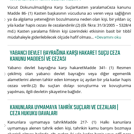
Vücut Dokunulmazlığına Karşı SuçlarKasten yaralamaCeza kanunu
Madde 86- (1) Kasten başkasının vücuduna acı veren veya sağlığının
ya da algılama yeteneğinin bozulmasına neden olan kişi, bir yıldan üç
yıla kadar hapis cezası ile cezalandırılır.(2) (Ek fıkra: 31/3/2005 – 5328/4
md.) Kasten yaralama fiilinin kişi üzerindeki etkisinin basit bir tıbbî
müdahaleyle giderilebilecek ölçüde hafif olması...
+Devamını oku
YABANCI DEVLET BAYRAĞINA KARŞI HAKARET SUÇU CEZA
KANUNU MADDESI VE CEZASI
Yabancı devlet bayrağına karşı hakaretMadde 341- (1) Resmen
çekilmiş olan yabancı devlet bayrağını veya diğer egemenlik
alametlerini alenen tahkir eden kimseye üç aydan bir yıla kadar hapis
cezası verilir.(2) Bu suçtan dolayı soruşturma ve kovuşturma
yapılması, ilgili devletin şikayetine bağlıdır.
KANUNLARA UYMAMAYA TAHRIK SUÇLARI VE CEZALARI |
CEZA HUKUKU DAVALARI
Kanunlara uymamaya tahrikMadde 217- (1) Halkı kanunlara
uymamaya alenen tahrik eden kişi, tahrikin kamu barışını bozmaya