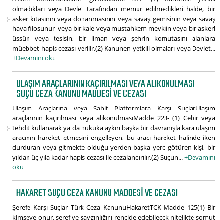
olmadıkları veya Devlet tarafından memur edilmedikleri halde, bir
asker kıtasının veya donanmasının veya savaş gemisinin veya savaş
hava filosunun veya bir kale veya müstahkem mevkiin veya bir askerî
üssün veya tesisin, bir liman veya şehrin komutasını alanlara
müebbet hapis cezası verilir.(2) Kanunen yetkili olmaları veya Devlet...
+Devamını oku
ULAŞIM ARAÇLARININ KAÇIRILMASI VEYA ALIKONULMASI
SUÇU CEZA KANUNU MADDESI VE CEZASI
Ulaşım Araçlarına veya Sabit Platformlara Karşı SuçlarUlaşım
araçlarının kaçırılması veya alıkonulmasıMadde 223- (1) Cebir veya
tehdit kullanarak ya da hukuka aykırı başka bir davranışla kara ulaşım
aracının hareket etmesini engelleyen, bu aracı hareket halinde iken
durduran veya gitmekte olduğu yerden başka yere götüren kişi, bir
yıldan üç yıla kadar hapis cezası ile cezalandırılır.(2) Suçun...
+Devamını
oku
HAKARET SUÇU CEZA KANUNU MADDESI VE CEZASI
Şerefe Karşı Suçlar Türk Ceza KanunuHakaretTCK Madde 125(1) Bir
kimseye onur, şeref ve saygınlığını rencide edebilecek nitelikte somut