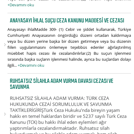
+Devamını oku
ANAYASAYI IHLAL SUÇU CEZA KANUNU MADDESI VE CEZASI
Anayasayı ihlalMadde 309- (1) Cebir ve şiddet kullanarak, Türkiye
Cumhuriyeti Anayasasının öngördüğü düzeni ortadan kaldırmaya
veya bu düzen yerine başka bir düzen getirmeye veya bu düzenin
fiilen uygulanmasını önlemeye teşebbüs edenler ağırlaştırılmış
müebbet hapis cezası ile cezalandırılırlar.(2) Bu suçun işlenmesi
sırasında başka suçların işlenmesi halinde, ayrıca bu suçlardan dolayı
ilgili...
+Devamını oku
RUHSATSIZ SILAHLA ADAM VURMA DAVASI CEZASI VE
SAVUNMA
RUHSATSIZ SİLAHLA ADAM VURMA: TÜRK CEZA
HUKUKUNDA CEZAİ SORUMLULUK VE SAVUNMA
TAKTİKLERİGİRİŞTürk Ceza Hukuku’nda bireyin yaşam
hakkı en temel haklardan biridir ve 5237 sayılı Türk Ceza
Kanunu (TCK) bu hakkı ihlal eden eylemleri ağır
yaptırımlarla cezalandırmaktadır. Ruhsatsız silah