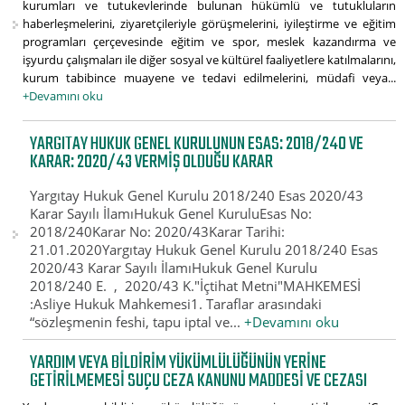
kurumları ve tutukevlerinde bulunan hükümlü ve tutukluların
haberleşmelerini, ziyaretçileriyle görüşmelerini, iyileştirme ve eğitim
programları çerçevesinde eğitim ve spor, meslek kazandırma ve
işyurdu çalışmaları ile diğer sosyal ve kültürel faaliyetlere katılmalarını,
kurum tabibince muayene ve tedavi edilmelerini, müdafi veya...
+Devamını oku
YARGITAY HUKUK GENEL KURULUNUN ESAS: 2018/240 VE
KARAR: 2020/43 VERMIŞ OLDUĞU KARAR
Yargıtay Hukuk Genel Kurulu 2018/240 Esas 2020/43
Karar Sayılı İlamıHukuk Genel KuruluEsas No:
2018/240Karar No: 2020/43Karar Tarihi:
21.01.2020Yargıtay Hukuk Genel Kurulu 2018/240 Esas
2020/43 Karar Sayılı İlamıHukuk Genel Kurulu
2018/240 E. , 2020/43 K."İçtihat Metni"MAHKEMESİ
:Asliye Hukuk Mahkemesi1. Taraflar arasındaki
“sözleşmenin feshi, tapu iptal ve...
+Devamını oku
YARDIM VEYA BILDIRIM YÜKÜMLÜLÜĞÜNÜN YERINE
GETIRILMEMESI SUÇU CEZA KANUNU MADDESI VE CEZASI