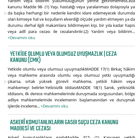
Yardım veya bildirim yükümlülüğünün yerine getirilmemesiCeza
kanunu Madde 98- (1) Yaşı, hastalığı veya yaralanması dolayısıyla ya
da başka herhangi bir nedenle kendini idare edemeyecek durumda
olan kimseye hal ve koşulların elverdiği ölçüde yardım etmeyen ya da
durumu derhal ilgili makamlara bildirmeyen kişi, bir yıla kadar hapis
veya adlî para cezası ile cezalandırılır.(2) Yardım veya bildirim...
+Devamını oku
YETKIDE OLUMLU VEYA OLUMSUZ UYUŞMAZLIK | CEZA
KANUNU (CMK)
Yetkide olumlu veya olumsuz uyuşmazlıkMADDE 17(1) Birkaç hâkim
veya mahkeme arasında olumlu veya olumsuz yetki uyuşmazlığı
çıkarsa, ortak yüksek görevli mahkeme, yetkili hâkim veya
mahkemeyi belirler.Yetkisizlik iddiasıMADDE 18(1) Sanık, yetkisizlik
iddiasını, ilk derece mahkemelerinde duruşmada sorgusundan, bölge
adliye mahkemelerinde incelemenin başlamasından ve duruşmalı
işlerde inceleme...
+Devamını oku
ASKERÎ KOMUTANLIKLARIN GASBI SUÇU CEZA KANUNU
MADDESI VE CEZASI
Askerî komutanlıkların gasbıMadde 317- (1) Kanunen yetkili