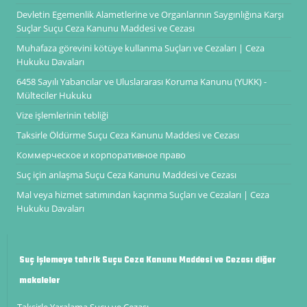
Devletin Egemenlik Alametlerine ve Organlarının Saygınlığına Karşı
Suçlar Suçu Ceza Kanunu Maddesi ve Cezası
Muhafaza görevini kötüye kullanma Suçları ve Cezaları | Ceza
Hukuku Davaları
6458 Sayılı Yabancılar ve Uluslararası Koruma Kanunu (YUKK) -
Mülteciler Hukuku
Vize işlemlerinin tebliği
Taksirle Öldürme Suçu Ceza Kanunu Maddesi ve Cezası
Коммерческое и корпоративное право
Suç için anlaşma Suçu Ceza Kanunu Maddesi ve Cezası
Mal veya hizmet satımından kaçınma Suçları ve Cezaları | Ceza
Hukuku Davaları
Suç işlemeye tahrik Suçu Ceza Kanunu Maddesi ve Cezası diğer
makaleler
Taksirle Yaralama Suçu ve Cezası