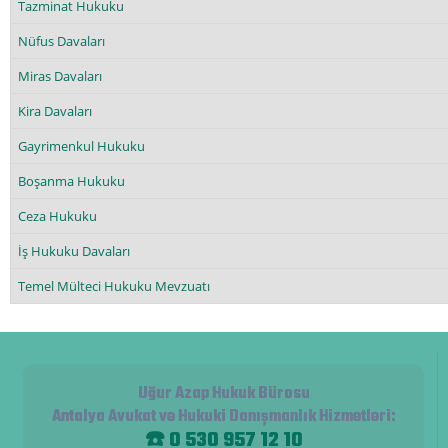
Tazminat Hukuku
Nüfus Davaları
Miras Davaları
Kira Davaları
Gayrimenkul Hukuku
Boşanma Hukuku
Ceza Hukuku
İş Hukuku Davaları
Temel Mülteci Hukuku Mevzuatı
Uğur Azap Hukuk Bürosu
Antalya Avukat ve Hukuki Danışmanlık Hizmetleri
:
☎️ 0 530 957 12 10