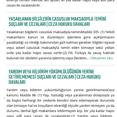
elverişli olması halinde, altı aydan iki yıla kadar hapis veya adlî para
cezası ile cezalandırılır.
YASAKLANAN BILGILERIN CASUSLUK MAKSADIYLA TEMINI
SUÇLARI VE CEZALARI | CEZA HUKUKU DAVALARI
Yasaklanan bilgilerin casusluk maksadıyla teminiMadde 335- (1) Yetkili
makamların kanun ve düzenleyici işlemlere göre açıklanmasını
yasakladığı ve niteliği bakımından gizli kalması gereken bilgileri siyasal
veya askerî casusluk maksadıyla temin eden kimseye sekiz yıldan
oniki yıla kadar hapis cezası verilir.(2) Fiil, Türkiye ile savaş halinde
bulunan bir devletin yararına işlenmiş veya Devletin...
+Devamını oku
YARDIM VEYA BILDIRIM YÜKÜMLÜLÜĞÜNÜN YERINE
GETIRILMEMESI SUÇLARI VE CEZALARI | CEZA HUKUKU
DAVALARI
Yardım veya bildirim yükümlülüğünün yerine getirilmemesiCeza
kanunu Madde 98- (1) Yaşı, hastalığı veya yaralanması dolayısıyla ya
da başka herhangi bir nedenle kendini idare edemeyecek durumda
olan kimseye hal ve koşulların elverdiği ölçüde yardım etmeyen ya da
durumu derhal ilgili makamlara bildirmeyen kişi, bir yıla kadar hapis
veya adlî para cezası ile cezalandırılır.(2) Yardım veya bildirim...