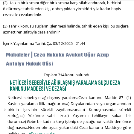
(2) Halkın bir kısmını diğer bir kısmına karşı silahlandırarak, birbirini
öldürmeye tahrik eden kişi, onbeş yıldan yirmidört yıla kadar hapis
cezası ile cezalandırılır.
(3) Tahrik konusu suçların işlenmesi halinde, tahrik eden kişi, bu suçlara
azmettiren sıfatıyla cezalandırılır
İçerik Yayınlanma Tarihi: Ça, 03/12/2025 - 21:44
Makaleler | Ceza Hukuku Avukat Uğur Azap
Antalya Hukuk Ofisi
Toplam 714 konu bulundu
NETICESI SEBEBIYLE AĞIRLAŞMIŞ YARALAMA SUÇU CEZA
KANUNU MADDESI VE CEZASI
Neticesi sebebiyle ağırlaşmış yaralamaCeza kanunu Madde 87- (1)
Kasten yaralama fiili, mağdurun;a) Duyularından veya organlarından
birinin işlevinin sürekli zayıflamasına,b) Konuşmasında sürekli
zorluğa,c) Yüzünde sabit ize,d) Yaşamını tehlikeye sokan bir
duruma,e) Gebe bir kadına karşı işlenip de çocuğunun vaktinden önce
doğmasına,Neden olmuşsa, yukarıdaki Ceza kanunu Maddeye göre
belirlenen...
+Devamını oku