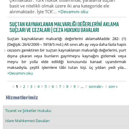
çıkmaktadır. Türk hukuk sisteminde, yaralama suçları
basit ve nitelikli olmak üzere iki ana kategoride ele
alınmaktadır. İşte TCK'...
+Devamını oku
SUÇTAN KAYNAKLANAN MALVARLIĞI DEĞERLERINI AKLAMA
SUÇLARI VE CEZALARI | CEZA HUKUKU DAVALARI
Suçtan kaynaklanan malvarlığı değerlerini aklamaMadde 282- (1)
(Değişik: 26/6/2009 – 5918/5 md.) Alt sınırı altı ay veya daha fazla hapis
cezasını gerektiren bir suçtan kaynaklanan malvarlığı değerlerini, yurt
dışına çıkaran veya bunların gayrimeşru kaynağını gizlemek veya
meşru bir yolla elde edildiği konusunda kanaat uyandırmak
maksadıyla, çeşitli işlemlere tâbi tutan kişi, üç yıldan yedi yıla...
+Devamını oku
Sayfalar
1
2
3
4
5
6
7
8
9
…
sonraki ›
son »
Hizmetlerimiz
Ticaret ve Şirketler Hukuku
İdare Mahkemesi Davaları