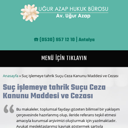
Ana içeriğe atla
☎️
(0530) 957 12 10 | Antalya
MENÜ İÇİN TIKLAYIN
Buradasınız
Anasayfa
» Suç işlemeye tahrik Suçu Ceza Kanunu Maddesi ve Cezası
Suç işlemeye tahrik Suçu Ceza
Kanunu Maddesi ve Cezası
Bu makaleler, toplumsal faydayı gözeten bilimsel bir yaklaşım
çerçevesinde hazırlanmış olup, ileride referans teşkil etmesi
amacıyla kurumsal arşivimizi oluşturmak için yazılmaktadır.
Avukat meslektaşlarımız kaynak göstermek şartıyla