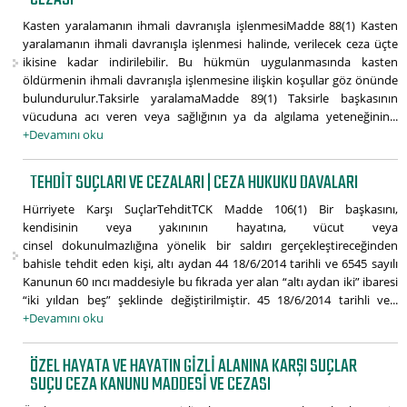
Kasten yaralamanın ihmali davranışla işlenmesiMadde 88(1) Kasten
yaralamanın ihmali davranışla işlenmesi halinde, verilecek ceza üçte
ikisine kadar indirilebilir. Bu hükmün uygulanmasında kasten
öldürmenin ihmali davranışla işlenmesine ilişkin koşullar göz önünde
bulundurulur.Taksirle yaralamaMadde 89(1) Taksirle başkasının
vücuduna acı veren veya sağlığının ya da algılama yeteneğinin...
+Devamını oku
TEHDIT SUÇLARI VE CEZALARI | CEZA HUKUKU DAVALARI
Hürriyete Karşı SuçlarTehditTCK Madde 106(1) Bir başkasını,
kendisinin veya yakınının hayatına, vücut veya
cinsel dokunulmazlığına yönelik bir saldırı gerçekleştireceğinden
bahisle tehdit eden kişi, altı aydan 44 18/6/2014 tarihli ve 6545 sayılı
Kanunun 60 ıncı maddesiyle bu fıkrada yer alan “altı aydan iki” ibaresi
“iki yıldan beş” şeklinde değiştirilmiştir. 45 18/6/2014 tarihli ve...
+Devamını oku
ÖZEL HAYATA VE HAYATIN GIZLI ALANINA KARŞI SUÇLAR
SUÇU CEZA KANUNU MADDESI VE CEZASI