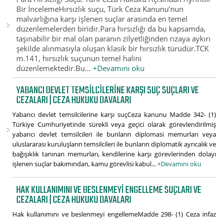
Bir İncelemeHırsızlık suçu, Türk Ceza Kanunu’nun
malvarlığına karşı işlenen suçlar arasında en temel
düzenlemelerden biridir.Para hırsızlığı da bu kapsamda,
taşınabilir bir mal olan paranın zilyetliğinden rızaya aykırı
şekilde alınmasıyla oluşan klasik bir hırsızlık türüdür.TCK
m.141, hırsızlık suçunun temel halini
düzenlemektedir.Bu...
+Devamını oku
YABANCI DEVLET TEMSILCILERINE KARŞI SUÇ SUÇLARI VE
CEZALARI | CEZA HUKUKU DAVALARI
Yabancı devlet temsilcilerine karşı suçCeza kanunu Madde 342- (1)
Türkiye Cumhuriyetinde sürekli veya geçici olarak görevlendirilmiş
yabancı devlet temsilcileri ile bunların diplomasi memurları veya
uluslararası kuruluşların temsilcileri ile bunların diplomatik ayrıcalık ve
bağışıklık tanınan memurları, kendilerine karşı görevlerinden dolayı
işlenen suçlar bakımından, kamu görevlisi kabul...
+Devamını oku
HAK KULLANIMINI VE BESLENMEYI ENGELLEME SUÇLARI VE
CEZALARI | CEZA HUKUKU DAVALARI
Hak kullanımını ve beslenmeyi engellemeMadde 298- (1) Ceza infaz