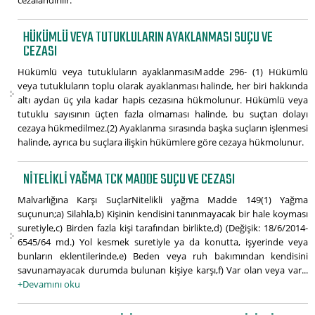
cezalandırılır.
HÜKÜMLÜ VEYA TUTUKLULARIN AYAKLANMASI SUÇU VE
CEZASI
Hükümlü veya tutukluların ayaklanmasıMadde 296- (1) Hükümlü
veya tutukluların toplu olarak ayaklanması halinde, her biri hakkında
altı aydan üç yıla kadar hapis cezasına hükmolunur. Hükümlü veya
tutuklu sayısının üçten fazla olmaması halinde, bu suçtan dolayı
cezaya hükmedilmez.(2) Ayaklanma sırasında başka suçların işlenmesi
halinde, ayrıca bu suçlara ilişkin hükümlere göre cezaya hükmolunur.
NITELIKLI YAĞMA TCK MADDE SUÇU VE CEZASI
Malvarlığına Karşı SuçlarNitelikli yağma Madde 149(1) Yağma
suçunun;a) Silahla,b) Kişinin kendisini tanınmayacak bir hale koyması
suretiyle,c) Birden fazla kişi tarafından birlikte,d) (Değişik: 18/6/2014-
6545/64 md.) Yol kesmek suretiyle ya da konutta, işyerinde veya
bunların eklentilerinde,e) Beden veya ruh bakımından kendisini
savunamayacak durumda bulunan kişiye karşı,f) Var olan veya var...
+Devamını oku