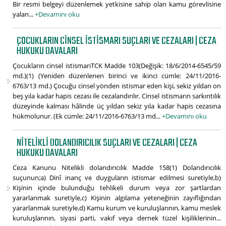
Bir resmi belgeyi düzenlemek yetkisine sahip olan kamu görevlisine
yalan...
+Devamını oku
ÇOCUKLARIN CINSEL İSTISMARI SUÇLARI VE CEZALARI | CEZA
HUKUKU DAVALARI
Çocukların cinsel istismarıTCK Madde 103(Değişik: 18/6/2014-6545/59
md.)(1) (Yeniden düzenlenen birinci ve ikinci cümle: 24/11/2016-
6763/13 md.) Çocuğu cinsel yönden istismar eden kişi, sekiz yıldan on
beş yıla kadar hapis cezası ile cezalandırılır. Cinsel istismarın sarkıntılık
düzeyinde kalması hâlinde üç yıldan sekiz yıla kadar hapis cezasına
hükmolunur. (Ek cümle: 24/11/2016-6763/13 md...
+Devamını oku
NITELIKLI DOLANDIRICILIK SUÇLARI VE CEZALARI | CEZA
HUKUKU DAVALARI
Ceza Kanunu Nitelikli dolandırıcılık Madde 158(1) Dolandırıcılık
suçunun;a) Dinî inanç ve duyguların istismar edilmesi suretiyle,b)
Kişinin içinde bulunduğu tehlikeli durum veya zor şartlardan
yararlanmak suretiyle,c) Kişinin algılama yeteneğinin zayıflığından
yararlanmak suretiyle,d) Kamu kurum ve kuruluşlarının, kamu meslek
kuruluşlarının, siyasi parti, vakıf veya dernek tüzel kişiliklerinin...