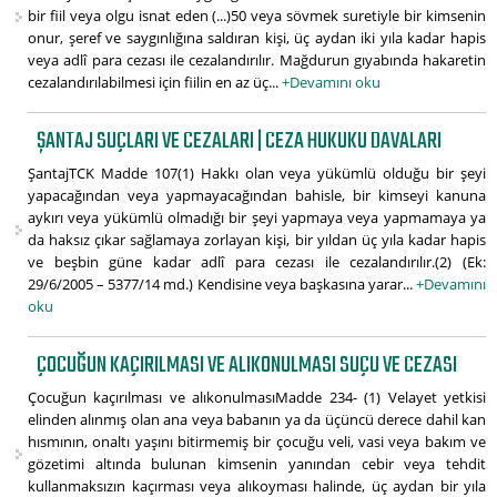
bir fiil veya olgu isnat eden (...)50 veya sövmek suretiyle bir kimsenin
onur, şeref ve saygınlığına saldıran kişi, üç aydan iki yıla kadar hapis
veya adlî para cezası ile cezalandırılır. Mağdurun gıyabında hakaretin
cezalandırılabilmesi için fiilin en az üç...
+Devamını oku
ŞANTAJ SUÇLARI VE CEZALARI | CEZA HUKUKU DAVALARI
ŞantajTCK Madde 107(1) Hakkı olan veya yükümlü olduğu bir şeyi
yapacağından veya yapmayacağından bahisle, bir kimseyi kanuna
aykırı veya yükümlü olmadığı bir şeyi yapmaya veya yapmamaya ya
da haksız çıkar sağlamaya zorlayan kişi, bir yıldan üç yıla kadar hapis
ve beşbin güne kadar adlî para cezası ile cezalandırılır.(2) (Ek:
29/6/2005 – 5377/14 md.) Kendisine veya başkasına yarar...
+Devamını
oku
ÇOCUĞUN KAÇIRILMASI VE ALIKONULMASI SUÇU VE CEZASI
Çocuğun kaçırılması ve alıkonulmasıMadde 234- (1) Velayet yetkisi
elinden alınmış olan ana veya babanın ya da üçüncü derece dahil kan
hısmının, onaltı yaşını bitirmemiş bir çocuğu veli, vasi veya bakım ve
gözetimi altında bulunan kimsenin yanından cebir veya tehdit
kullanmaksızın kaçırması veya alıkoyması halinde, üç aydan bir yıla