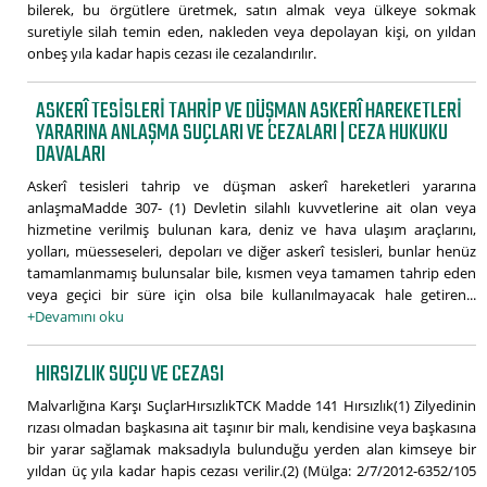
bilerek, bu örgütlere üretmek, satın almak veya ülkeye sokmak
suretiyle silah temin eden, nakleden veya depolayan kişi, on yıldan
onbeş yıla kadar hapis cezası ile cezalandırılır.
ASKERÎ TESISLERI TAHRIP VE DÜŞMAN ASKERÎ HAREKETLERI
YARARINA ANLAŞMA SUÇLARI VE CEZALARI | CEZA HUKUKU
DAVALARI
Askerî tesisleri tahrip ve düşman askerî hareketleri yararına
anlaşmaMadde 307- (1) Devletin silahlı kuvvetlerine ait olan veya
hizmetine verilmiş bulunan kara, deniz ve hava ulaşım araçlarını,
yolları, müesseseleri, depoları ve diğer askerî tesisleri, bunlar henüz
tamamlanmamış bulunsalar bile, kısmen veya tamamen tahrip eden
veya geçici bir süre için olsa bile kullanılmayacak hale getiren...
+Devamını oku
HIRSIZLIK SUÇU VE CEZASI
Malvarlığına Karşı SuçlarHırsızlıkTCK Madde 141 Hırsızlık(1) Zilyedinin
rızası olmadan başkasına ait taşınır bir malı, kendisine veya başkasına
bir yarar sağlamak maksadıyla bulunduğu yerden alan kimseye bir
yıldan üç yıla kadar hapis cezası verilir.(2) (Mülga: 2/7/2012-6352/105