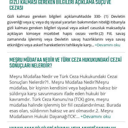
GIZLI KALMASI GEREKEN BILGILERI AÇIKLAMA SUÇU VE
CEZASI
Gizli kalması gereken bilgileri açıklamaMadde 330- (1) Devletin
güvenliği veya iç veya dış siyasal yararları bakımından niteliği itibarıyla
gizli kalması gereken bilgileri siyasal veya askerî casusluk maksadıyla
açıklayan kimseye müebbet hapis cezası verilir.(2) Fiil, savaş
zamanında işlenmiş veya Devletin savaş hazırlıklarını veya savaş
etkinliğini veya askerî hareketlerini tehlikeyle karşı...
+Devamını oku
MEŞRU MÜDAFAA NEDIR VE TÜRK CEZA HUKUKUNDAKI CEZAI
SONUÇLARI NELERDIR?
Meşru Müdafaa Nedir ve Türk Ceza Hukukundaki Cezai
Sonuçları Nelerdir?1. Meşru Müdafaa Nedir?Meşru
müdafaa, bir kişinin kendisini veya başkasını haksız bir
súldırıya karşı savunmasını ifade eden hukuki bir
kavramdır. Türk Ceza Kanunu'na (TCK) göre, meşru
müdafaa halinde işlenmiş bir fiil cezalandırılmaz. Burada
esas olan, súldırının haksız ve ani olmasıdır.2. Meşru
Müdafaanın Hukuki DayanağıTCK'...
+Devamını oku