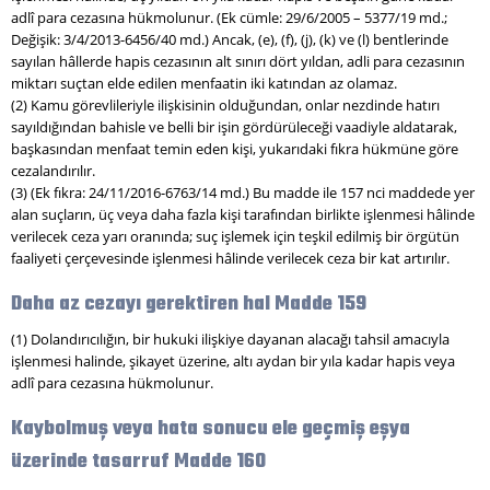
adlî para cezasına hükmolunur. (Ek cümle: 29/6/2005 – 5377/19 md.;
Değişik: 3/4/2013-6456/40 md.) Ancak, (e), (f), (j), (k) ve (l) bentlerinde
sayılan hâllerde hapis cezasının alt sınırı dört yıldan, adli para cezasının
miktarı suçtan elde edilen menfaatin iki katından az olamaz.
(2) Kamu görevlileriyle ilişkisinin olduğundan, onlar nezdinde hatırı
sayıldığından bahisle ve belli bir işin gördürüleceği vaadiyle aldatarak,
başkasından menfaat temin eden kişi, yukarıdaki fıkra hükmüne göre
cezalandırılır.
(3) (Ek fıkra: 24/11/2016-6763/14 md.) Bu madde ile 157 nci maddede yer
alan suçların, üç veya daha fazla kişi tarafından birlikte işlenmesi hâlinde
verilecek ceza yarı oranında; suç işlemek için teşkil edilmiş bir örgütün
faaliyeti çerçevesinde işlenmesi hâlinde verilecek ceza bir kat artırılır.
Daha az cezayı gerektiren hal Madde 159
(1) Dolandırıcılığın, bir hukuki ilişkiye dayanan alacağı tahsil amacıyla
işlenmesi halinde, şikayet üzerine, altı aydan bir yıla kadar hapis veya
adlî para cezasına hükmolunur.
Kaybolmuş veya hata sonucu ele geçmiş eşya
üzerinde tasarruf Madde 160