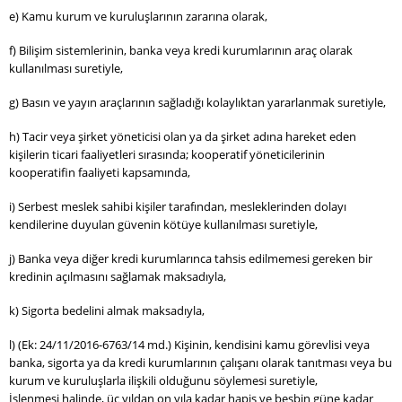
e) Kamu kurum ve kuruluşlarının zararına olarak,
f) Bilişim sistemlerinin, banka veya kredi kurumlarının araç olarak
kullanılması suretiyle,
g) Basın ve yayın araçlarının sağladığı kolaylıktan yararlanmak suretiyle,
h) Tacir veya şirket yöneticisi olan ya da şirket adına hareket eden
kişilerin ticari faaliyetleri sırasında; kooperatif yöneticilerinin
kooperatifin faaliyeti kapsamında,
i) Serbest meslek sahibi kişiler tarafından, mesleklerinden dolayı
kendilerine duyulan güvenin kötüye kullanılması suretiyle,
j) Banka veya diğer kredi kurumlarınca tahsis edilmemesi gereken bir
kredinin açılmasını sağlamak maksadıyla,
k) Sigorta bedelini almak maksadıyla,
l) (Ek: 24/11/2016-6763/14 md.) Kişinin, kendisini kamu görevlisi veya
banka, sigorta ya da kredi kurumlarının çalışanı olarak tanıtması veya bu
kurum ve kuruluşlarla ilişkili olduğunu söylemesi suretiyle,
İşlenmesi halinde, üç yıldan on yıla kadar hapis ve beşbin güne kadar