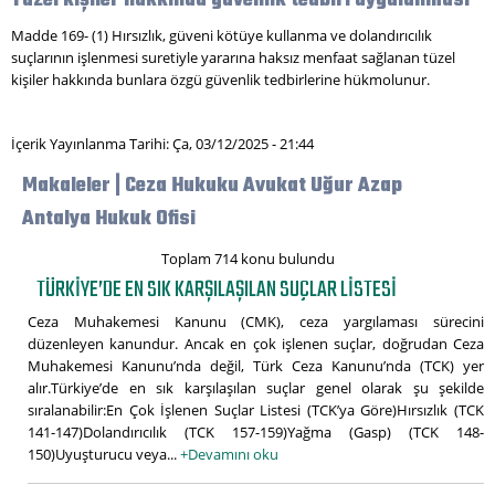
Tüzel kişiler hakkında güvenlik tedbiri uygulanması
Madde 169- (1) Hırsızlık, güveni kötüye kullanma ve dolandırıcılık
suçlarının işlenmesi suretiyle yararına haksız menfaat sağlanan tüzel
kişiler hakkında bunlara özgü güvenlik tedbirlerine hükmolunur.
İçerik Yayınlanma Tarihi: Ça, 03/12/2025 - 21:44
Makaleler | Ceza Hukuku Avukat Uğur Azap
Antalya Hukuk Ofisi
Toplam 714 konu bulundu
TÜRKIYE’DE EN SIK KARŞILAŞILAN SUÇLAR LISTESI
Ceza Muhakemesi Kanunu (CMK), ceza yargılaması sürecini
düzenleyen kanundur. Ancak en çok işlenen suçlar, doğrudan Ceza
Muhakemesi Kanunu’nda değil, Türk Ceza Kanunu’nda (TCK) yer
alır.Türkiye’de en sık karşılaşılan suçlar genel olarak şu şekilde
sıralanabilir:En Çok İşlenen Suçlar Listesi (TCK’ya Göre)Hırsızlık (TCK
141-147)Dolandırıcılık (TCK 157-159)Yağma (Gasp) (TCK 148-
150)Uyuşturucu veya...
+Devamını oku