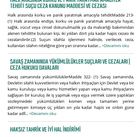
HALK ARASINDA KORKU VE PANIK YARATMAK AMACIYLA
TEHDIT SUÇU CEZA KANUNU MADDESI VE CEZASI
Halk arasında korku ve panik yaratmak amacıyla tehditMadde 213-
(1) Halk arasında endişe, korku ve panik yaratmak amacıyla hayat,
sağlık, vücut veya cinsel dokunulmazlık ya da malvarlığı bakımından
alenen tehditte bulunan kişi, iki yıldan dört yıla kadar hapis cezası ile
cezalandırılır.(2) Suçun silahla işlenmesi halinde, verilecek ceza,
kullanılan silahın niteliğine göre yarı oranına kadar...
+Devamını oku
SAVAŞ ZAMANINDA YÜKÜMLÜLÜKLER SUÇLARI VE CEZALARI |
CEZA HUKUKU DAVALARI
Savaş zamanında yükümlülüklerMadde 322- (1) Savaş zamanında,
Devletin silahlı kuvvetlerinin veya halkın ihtiyaçları için Devlet veya bir
kamu kuruluşu veya kamu hizmetleri yapan veya kamu ihtiyaçlarını
sağlayan bir kuruluş ile iş yapmak veya eşya vermek üzere yaptıkları
sözleşmedeki yükümlülükleri kısmen veya tamamen yerine
getirmeyen kimseye üç yıldan on yıla kadar hapis ve onbin güne
kadar adlî...
+Devamını oku
HAKSIZ TAHRIK VE İYI HAL İNDIRIMI