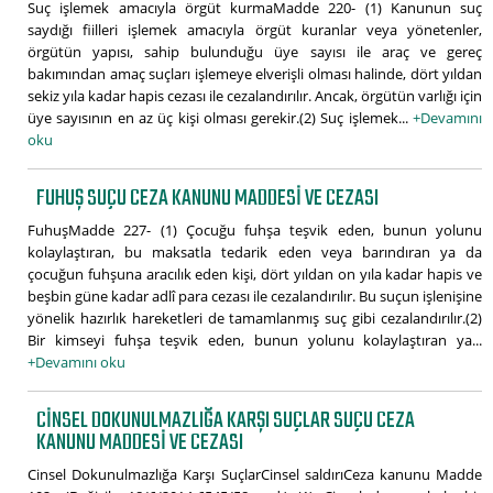
Suç işlemek amacıyla örgüt kurmaMadde 220- (1) Kanunun suç
saydığı fiilleri işlemek amacıyla örgüt kuranlar veya yönetenler,
örgütün yapısı, sahip bulunduğu üye sayısı ile araç ve gereç
bakımından amaç suçları işlemeye elverişli olması halinde, dört yıldan
sekiz yıla kadar hapis cezası ile cezalandırılır. Ancak, örgütün varlığı için
üye sayısının en az üç kişi olması gerekir.(2) Suç işlemek...
+Devamını
oku
FUHUŞ SUÇU CEZA KANUNU MADDESI VE CEZASI
FuhuşMadde 227- (1) Çocuğu fuhşa teşvik eden, bunun yolunu
kolaylaştıran, bu maksatla tedarik eden veya barındıran ya da
çocuğun fuhşuna aracılık eden kişi, dört yıldan on yıla kadar hapis ve
beşbin güne kadar adlî para cezası ile cezalandırılır. Bu suçun işlenişine
yönelik hazırlık hareketleri de tamamlanmış suç gibi cezalandırılır.(2)
Bir kimseyi fuhşa teşvik eden, bunun yolunu kolaylaştıran ya...
+Devamını oku
CINSEL DOKUNULMAZLIĞA KARŞI SUÇLAR SUÇU CEZA
KANUNU MADDESI VE CEZASI
Cinsel Dokunulmazlığa Karşı SuçlarCinsel saldırıCeza kanunu Madde