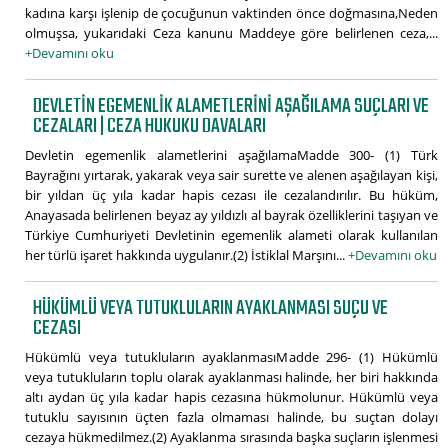
kadına karşı işlenip de çocuğunun vaktinden önce doğmasına,Neden
olmuşsa, yukarıdaki Ceza kanunu Maddeye göre belirlenen ceza,...
+Devamını oku
DEVLETIN EGEMENLIK ALAMETLERINI AŞAĞILAMA SUÇLARI VE
CEZALARI | CEZA HUKUKU DAVALARI
Devletin egemenlik alametlerini aşağılamaMadde 300- (1) Türk
Bayrağını yırtarak, yakarak veya sair surette ve alenen aşağılayan kişi,
bir yıldan üç yıla kadar hapis cezası ile cezalandırılır. Bu hüküm,
Anayasada belirlenen beyaz ay yıldızlı al bayrak özelliklerini taşıyan ve
Türkiye Cumhuriyeti Devletinin egemenlik alameti olarak kullanılan
her türlü işaret hakkında uygulanır.(2) İstiklal Marşını...
+Devamını oku
HÜKÜMLÜ VEYA TUTUKLULARIN AYAKLANMASI SUÇU VE
CEZASI
Hükümlü veya tutukluların ayaklanmasıMadde 296- (1) Hükümlü
veya tutukluların toplu olarak ayaklanması halinde, her biri hakkında
altı aydan üç yıla kadar hapis cezasına hükmolunur. Hükümlü veya
tutuklu sayısının üçten fazla olmaması halinde, bu suçtan dolayı
cezaya hükmedilmez.(2) Ayaklanma sırasında başka suçların işlenmesi