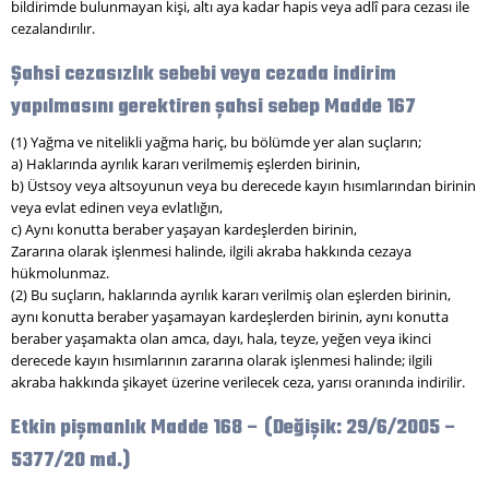
bildirimde bulunmayan kişi, altı aya kadar hapis veya adlî para cezası ile
cezalandırılır.
Şahsi cezasızlık sebebi veya cezada indirim
yapılmasını gerektiren şahsi sebep Madde 167
(1) Yağma ve nitelikli yağma hariç, bu bölümde yer alan suçların;
a) Haklarında ayrılık kararı verilmemiş eşlerden birinin,
b) Üstsoy veya altsoyunun veya bu derecede kayın hısımlarından birinin
veya evlat edinen veya evlatlığın,
c) Aynı konutta beraber yaşayan kardeşlerden birinin,
Zararına olarak işlenmesi halinde, ilgili akraba hakkında cezaya
hükmolunmaz.
(2) Bu suçların, haklarında ayrılık kararı verilmiş olan eşlerden birinin,
aynı konutta beraber yaşamayan kardeşlerden birinin, aynı konutta
beraber yaşamakta olan amca, dayı, hala, teyze, yeğen veya ikinci
derecede kayın hısımlarının zararına olarak işlenmesi halinde; ilgili
akraba hakkında şikayet üzerine verilecek ceza, yarısı oranında indirilir.
Etkin pişmanlık Madde 168 – (Değişik: 29/6/2005 –
5377/20 md.)