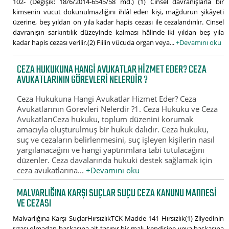
102- (Değişik: 18/6/2014-6545/58 md.) (1) Cinsel davranışlarla bir
kimsenin vücut dokunulmazlığını ihlâl eden kişi, mağdurun şikâyeti
üzerine, beş yıldan on yıla kadar hapis cezası ile cezalandırılır. Cinsel
davranışın sarkıntılık düzeyinde kalması hâlinde iki yıldan beş yıla
kadar hapis cezası verilir.(2) Fiilin vücuda organ veya...
+Devamını oku
CEZA HUKUKUNA HANGI AVUKATLAR HIZMET EDER? CEZA
AVUKATLARININ GÖREVLERI NELERDIR ?
Ceza Hukukuna Hangi Avukatlar Hizmet Eder? Ceza
Avukatlarının Görevleri Nelerdir ?1. Ceza Hukuku ve Ceza
AvukatlarıCeza hukuku, toplum düzenini korumak
amacıyla oluşturulmuş bir hukuk dalıdır. Ceza hukuku,
suç ve cezaların belirlenmesini, suç işleyen kişilerin nasıl
yargılanacağını ve hangi yaptırımlara tabi tutulacağını
düzenler. Ceza davalarında hukuki destek sağlamak için
ceza avukatlarına...
+Devamını oku
MALVARLIĞINA KARŞI SUÇLAR SUÇU CEZA KANUNU MADDESI
VE CEZASI
Malvarlığına Karşı SuçlarHırsızlıkTCK Madde 141 Hırsızlık(1) Zilyedinin
rızası olmadan başkasına ait taşınır bir malı, kendisine veya başkasına