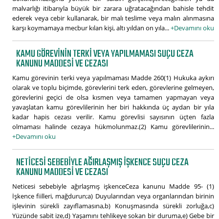
malvarlığı itibarıyla büyük bir zarara uğratacağından bahisle tehdit
ederek veya cebir kullanarak, bir malı teslime veya malın alınmasına
karşı koymamaya mecbur kılan kişi, altı yıldan on yıla...
+Devamını oku
KAMU GÖREVININ TERKI VEYA YAPILMAMASI SUÇU CEZA
KANUNU MADDESI VE CEZASI
Kamu görevinin terki veya yapılmaması Madde 260(1) Hukuka aykırı
olarak ve toplu biçimde, görevlerini terk eden, görevlerine gelmeyen,
görevlerini geçici de olsa kısmen veya tamamen yapmayan veya
yavaşlatan kamu görevlilerinin her biri hakkında üç aydan bir yıla
kadar hapis cezası verilir. Kamu görevlisi sayısının üçten fazla
olmaması halinde cezaya hükmolunmaz.(2) Kamu görevlilerinin...
+Devamını oku
NETICESI SEBEBIYLE AĞIRLAŞMIŞ IŞKENCE SUÇU CEZA
KANUNU MADDESI VE CEZASI
Neticesi sebebiyle ağırlaşmış işkenceCeza kanunu Madde 95- (1)
İşkence fiilleri, mağdurun;a) Duyularından veya organlarından birinin
işlevinin sürekli zayıflamasına,b) Konuşmasında sürekli zorluğa,c)
Yüzünde sabit ize,d) Yaşamını tehlikeye sokan bir duruma,e) Gebe bir