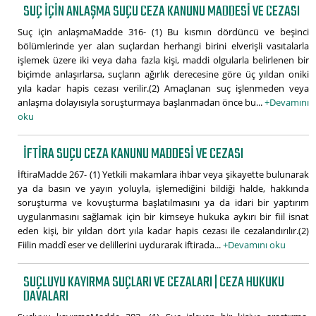
SUÇ IÇIN ANLAŞMA SUÇU CEZA KANUNU MADDESI VE CEZASI
Suç için anlaşmaMadde 316- (1) Bu kısmın dördüncü ve beşinci
bölümlerinde yer alan suçlardan herhangi birini elverişli vasıtalarla
işlemek üzere iki veya daha fazla kişi, maddi olgularla belirlenen bir
biçimde anlaşırlarsa, suçların ağırlık derecesine göre üç yıldan oniki
yıla kadar hapis cezası verilir.(2) Amaçlanan suç işlenmeden veya
anlaşma dolayısıyla soruşturmaya başlanmadan önce bu...
+Devamını
oku
İFTIRA SUÇU CEZA KANUNU MADDESI VE CEZASI
İftiraMadde 267- (1) Yetkili makamlara ihbar veya şikayette bulunarak
ya da basın ve yayın yoluyla, işlemediğini bildiği halde, hakkında
soruşturma ve kovuşturma başlatılmasını ya da idari bir yaptırım
uygulanmasını sağlamak için bir kimseye hukuka aykırı bir fiil isnat
eden kişi, bir yıldan dört yıla kadar hapis cezası ile cezalandırılır.(2)
Fiilin maddî eser ve delillerini uydurarak iftirada...
+Devamını oku
SUÇLUYU KAYIRMA SUÇLARI VE CEZALARI | CEZA HUKUKU
DAVALARI