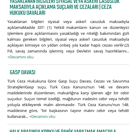
YASAKLANAN BILGILERI SIYASAL VEYA ASKERÎ CASUSLUK
MAKSADIYLA AÇIKLAMA SUÇLARI VE CEZALARI | CEZA
HUKUKU DAVALARI
Yasaklanan bilgileri siyasal veya askerî casusluk maksadıyla
açıklamaMadde 337- (1) Yetkili makamların kanun ve düzenleyici
işlemlere göre açıklanmasını yasakladığı ve niteliği bakımından gizli
kalması gereken bilgileri, siyasal veya askerî casusluk maksadıyla
açıklayan kimseye on yıldan onbeş yıla kadar hapis cezası verilir.(2)
Fiil, savaş zamanında işlenmiş veya Devletin savaş hazırlıklarını...
+Devamını oku
GASP DAVASI
Türk Ceza Hukukuna Göre Gasp Suçu Davası, Cezası ve Savunma
StratejileriGasp suçu, Türk Ceza Kanunu’nun 148. ve devamı
maddelerinde düzenlenen, malvarlığına karşı işlenen ağır bir cebir
suçudur. Suçun temel özelliği, mağdurun iradesini cebir veya tehdit
yoluyla etkileyerek malın alınmasıdır. Türk Ceza Kanunu’nun 148.
maddesine göre, "bir başkasının taşınır malını cebir veya tehdit
kullanarak...
+Devamını oku