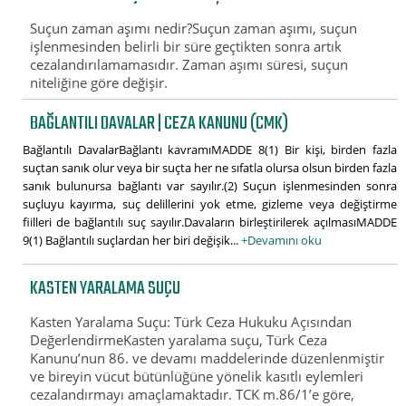
Suçun zaman aşımı nedir?Suçun zaman aşımı, suçun
işlenmesinden belirli bir süre geçtikten sonra artık
cezalandırılamamasıdır. Zaman aşımı süresi, suçun
niteliğine göre değişir.
BAĞLANTILI DAVALAR | CEZA KANUNU (CMK)
Bağlantılı DavalarBağlantı kavramıMADDE 8(1) Bir kişi, birden fazla
suçtan sanık olur veya bir suçta her ne sıfatla olursa olsun birden fazla
sanık bulunursa bağlantı var sayılır.(2) Suçun işlenmesinden sonra
suçluyu kayırma, suç delillerini yok etme, gizleme veya değiştirme
fiilleri de bağlantılı suç sayılır.Davaların birleştirilerek açılmasıMADDE
9(1) Bağlantılı suçlardan her biri değişik...
+Devamını oku
KASTEN YARALAMA SUÇU
Kasten Yaralama Suçu: Türk Ceza Hukuku Açısından
DeğerlendirmeKasten yaralama suçu, Türk Ceza
Kanunu’nun 86. ve devamı maddelerinde düzenlenmiştir
ve bireyin vücut bütünlüğüne yönelik kasıtlı eylemleri
cezalandırmayı amaçlamaktadır. TCK m.86/1’e göre,