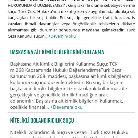
HUKUKUNDAKİ DÜZENLEMESİ1. GirişTaksirle ölüme sebebiyet verme
suçu, Türk Ceza Hukuku’nda dikkat çeken ve uygulamada oldukça sık
karşılaşılan bir suç tipidir. Bu suç tipi genellikle trafik kazaları, iş
kazaları, ihmali davranışlar veya öngörülebilir tehlikelerin dikkate
alınmaması gibi durumlar sonucunda meydana gelmektedir. Türk
Ceza Kanunu, suçun...
+Devamını oku
BAŞKASINA AIT KIMLIK BILGILERINI KULLANMA
Başkasına Ait Kimlik Bilgilerini Kullanma Suçu: TCK
m.268 Kapsamında Hukuki DeğerlendirmeTürk Ceza
Kanunu’nun 268. maddesi, başkasına ait kimlik bilgilerini
kullanma suçunu düzenlemektedir. Bu suç, bir kişinin
başkasının kimlik bilgilerini izinsiz olarak kullanması ile
gerçekleşir ve genellikle kimlik hırsızlığı olarak
adlandırılır. Başkasına ait kimlik bilgilerini kullanmak,
özellikle finansal...
+Devamını oku
NITELIKLI DOLANDIRICILIK SUÇU
Nitelikli Dolandırıcılık Suçu ve Cezası: Türk Ceza Hukuku