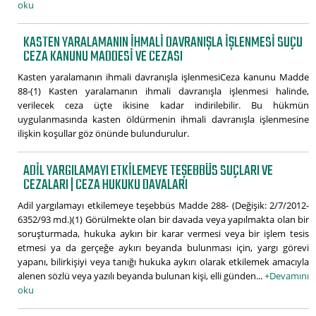
oku
KASTEN YARALAMANIN IHMALI DAVRANIŞLA IŞLENMESI SUÇU
CEZA KANUNU MADDESI VE CEZASI
Kasten yaralamanın ihmali davranışla işlenmesiCeza kanunu Madde
88-(1) Kasten yaralamanın ihmali davranışla işlenmesi halinde,
verilecek ceza üçte ikisine kadar indirilebilir. Bu hükmün
uygulanmasında kasten öldürmenin ihmali davranışla işlenmesine
ilişkin koşullar göz önünde bulundurulur.
ADIL YARGILAMAYI ETKILEMEYE TEŞEBBÜS SUÇLARI VE
CEZALARI | CEZA HUKUKU DAVALARI
Adil yargılamayı etkilemeye teşebbüs Madde 288- (Değişik: 2/7/2012-
6352/93 md.)(1) Görülmekte olan bir davada veya yapılmakta olan bir
soruşturmada, hukuka aykırı bir karar vermesi veya bir işlem tesis
etmesi ya da gerçeğe aykırı beyanda bulunması için, yargı görevi
yapanı, bilirkişiyi veya tanığı hukuka aykırı olarak etkilemek amacıyla
alenen sözlü veya yazılı beyanda bulunan kişi, elli günden...
+Devamını
oku