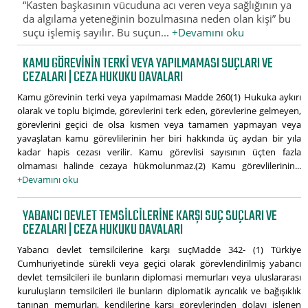
“Kasten başkasının vücuduna acı veren veya sağlığının ya
da algılama yeteneğinin bozulmasına neden olan kişi” bu
suçu işlemiş sayılır. Bu suçun...
+Devamını oku
KAMU GÖREVININ TERKI VEYA YAPILMAMASI SUÇLARI VE
CEZALARI | CEZA HUKUKU DAVALARI
Kamu görevinin terki veya yapılmaması Madde 260(1) Hukuka aykırı
olarak ve toplu biçimde, görevlerini terk eden, görevlerine gelmeyen,
görevlerini geçici de olsa kısmen veya tamamen yapmayan veya
yavaşlatan kamu görevlilerinin her biri hakkında üç aydan bir yıla
kadar hapis cezası verilir. Kamu görevlisi sayısının üçten fazla
olmaması halinde cezaya hükmolunmaz.(2) Kamu görevlilerinin...
+Devamını oku
YABANCI DEVLET TEMSILCILERINE KARŞI SUÇ SUÇLARI VE
CEZALARI | CEZA HUKUKU DAVALARI
Yabancı devlet temsilcilerine karşı suçMadde 342- (1) Türkiye
Cumhuriyetinde sürekli veya geçici olarak görevlendirilmiş yabancı
devlet temsilcileri ile bunların diplomasi memurları veya uluslararası
kuruluşların temsilcileri ile bunların diplomatik ayrıcalık ve bağışıklık
tanınan memurları, kendilerine karşı görevlerinden dolayı işlenen