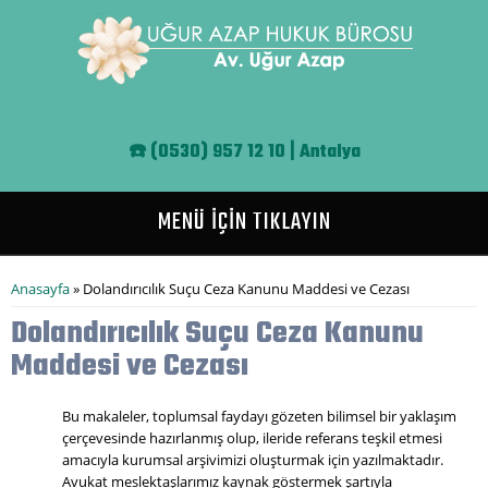
Ana içeriğe atla
☎️
(0530) 957 12 10 | Antalya
MENÜ İÇİN TIKLAYIN
Buradasınız
Anasayfa
» Dolandırıcılık Suçu Ceza Kanunu Maddesi ve Cezası
Dolandırıcılık Suçu Ceza Kanunu
Maddesi ve Cezası
Bu makaleler, toplumsal faydayı gözeten bilimsel bir yaklaşım
çerçevesinde hazırlanmış olup, ileride referans teşkil etmesi
amacıyla kurumsal arşivimizi oluşturmak için yazılmaktadır.
Avukat meslektaşlarımız kaynak göstermek şartıyla