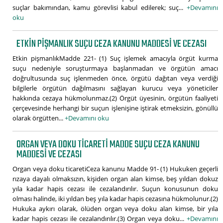
suçlar bakımından, kamu görevlisi kabul edilerek; suç...
+Devamını
oku
ETKIN PIŞMANLIK SUÇU CEZA KANUNU MADDESI VE CEZASI
Etkin pişmanlıkMadde 221- (1) Suç işlemek amacıyla örgüt kurma
suçu nedeniyle soruşturmaya başlanmadan ve örgütün amacı
doğrultusunda suç işlenmeden önce, örgütü dağıtan veya verdiği
bilgilerle örgütün dağılmasını sağlayan kurucu veya yöneticiler
hakkında cezaya hükmolunmaz.(2) Örgüt üyesinin, örgütün faaliyeti
çerçevesinde herhangi bir suçun işlenişine iştirak etmeksizin, gönüllü
olarak örgütten...
+Devamını oku
ORGAN VEYA DOKU TICARETI MADDE SUÇU CEZA KANUNU
MADDESI VE CEZASI
Organ veya doku ticaretiCeza kanunu Madde 91- (1) Hukuken geçerli
rızaya dayalı olmaksızın, kişiden organ alan kimse, beş yıldan dokuz
yıla kadar hapis cezası ile cezalandırılır. Suçun konusunun doku
olması halinde, iki yıldan beş yıla kadar hapis cezasına hükmolunur.(2)
Hukuka aykırı olarak, ölüden organ veya doku alan kimse, bir yıla
kadar hapis cezası ile cezalandırılır.(3) Organ veya doku...
+Devamını