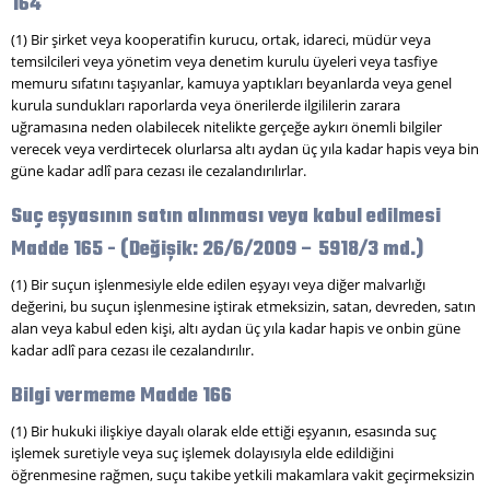
164
(1) Bir şirket veya kooperatifin kurucu, ortak, idareci, müdür veya
temsilcileri veya yönetim veya denetim kurulu üyeleri veya tasfiye
memuru sıfatını taşıyanlar, kamuya yaptıkları beyanlarda veya genel
kurula sundukları raporlarda veya önerilerde ilgililerin zarara
uğramasına neden olabilecek nitelikte gerçeğe aykırı önemli bilgiler
verecek veya verdirtecek olurlarsa altı aydan üç yıla kadar hapis veya bin
güne kadar adlî para cezası ile cezalandırılırlar.
Suç eşyasının satın alınması veya kabul edilmesi
Madde 165 - (Değişik: 26/6/2009 – 5918/3 md.)
(1) Bir suçun işlenmesiyle elde edilen eşyayı veya diğer malvarlığı
değerini, bu suçun işlenmesine iştirak etmeksizin, satan, devreden, satın
alan veya kabul eden kişi, altı aydan üç yıla kadar hapis ve onbin güne
kadar adlî para cezası ile cezalandırılır.
Bilgi vermeme Madde 166
(1) Bir hukuki ilişkiye dayalı olarak elde ettiği eşyanın, esasında suç
işlemek suretiyle veya suç işlemek dolayısıyla elde edildiğini
öğrenmesine rağmen, suçu takibe yetkili makamlara vakit geçirmeksizin