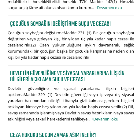
md.)Nitelikli hırsızlıkNitelikli hırsızlık TCK Madde 142(1) Hırsızlık
suçunun;a) Kime ait olursa olsun kamu kurum...
+Devamını oku
ÇOCUĞUN SOYBAĞINI DEĞIŞTIRME SUÇU VE CEZASI
Çocuğun soybağını değiştirmeMadde 231- (1) Bir çocuğun soybağını
değiştiren veya gizleyen kişi, bir yıldan üç yıla kadar hapis cezası ile
cezalandırılır.(2) Özen yükümlülüğüne aykırı davranarak, sağlık
kurumundaki bir çocuğun başka bir çocukla karışmasına neden olan
kişi, bir yıla kadar hapis cezası ile cezalandırılır
DEVLETIN GÜVENLIĞINE VE SIYASAL YARARLARINA ILIŞKIN
BILGILERI AÇIKLAMA SUÇU VE CEZASI
Devletin güvenliğine ve siyasal yararlarına ilişkin bilgileri
açıklamaMadde 329- (1) Devletin güvenliği veya iç veya dış siyasal
yararları bakımından niteliği itibarıyla gizli kalması gereken bilgileri
açıklayan kimseye beş yıldan on yıla kadar hapis cezası verilir.(2) Fiil,
savaş zamanında işlenmiş veya Devletin savaş hazırlıklarını veya savaş
etkinliğini veya askerî hareketlerini tehlikeye...
+Devamını oku
CEZA HUKUKU SUÇUN ZAMAN AŞIMI NEDIR?