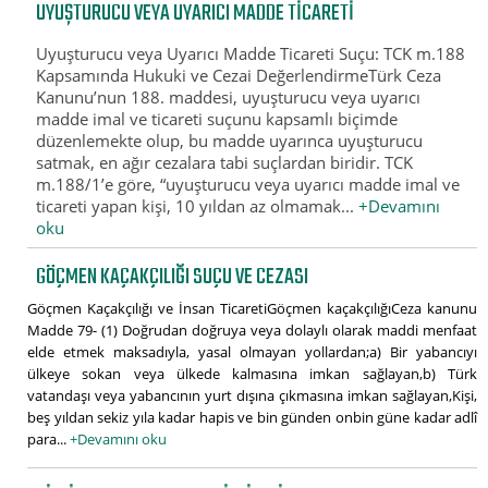
UYUŞTURUCU VEYA UYARICI MADDE TICARETI
Uyuşturucu veya Uyarıcı Madde Ticareti Suçu: TCK m.188
Kapsamında Hukuki ve Cezai DeğerlendirmeTürk Ceza
Kanunu’nun 188. maddesi, uyuşturucu veya uyarıcı
madde imal ve ticareti suçunu kapsamlı biçimde
düzenlemekte olup, bu madde uyarınca uyuşturucu
satmak, en ağır cezalara tabi suçlardan biridir. TCK
m.188/1’e göre, “uyuşturucu veya uyarıcı madde imal ve
ticareti yapan kişi, 10 yıldan az olmamak...
+Devamını
oku
GÖÇMEN KAÇAKÇILIĞI SUÇU VE CEZASI
Göçmen Kaçakçılığı ve İnsan TicaretiGöçmen kaçakçılığıCeza kanunu
Madde 79- (1) Doğrudan doğruya veya dolaylı olarak maddi menfaat
elde etmek maksadıyla, yasal olmayan yollardan;a) Bir yabancıyı
ülkeye sokan veya ülkede kalmasına imkan sağlayan,b) Türk
vatandaşı veya yabancının yurt dışına çıkmasına imkan sağlayan,Kişi,
beş yıldan sekiz yıla kadar hapis ve bin günden onbin güne kadar adlî
para...
+Devamını oku