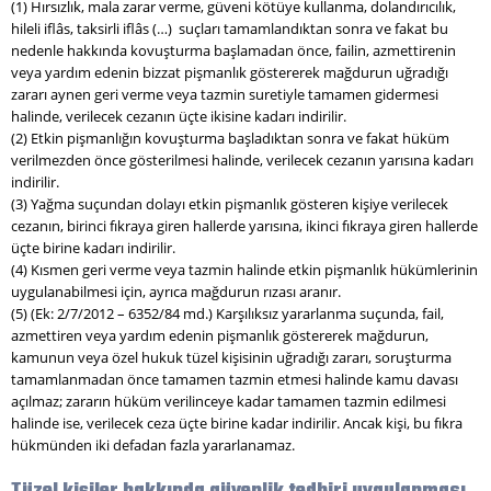
(1) Hırsızlık, mala zarar verme, güveni kötüye kullanma, dolandırıcılık,
hileli iflâs, taksirli iflâs (…) suçları tamamlandıktan sonra ve fakat bu
nedenle hakkında kovuşturma başlamadan önce, failin, azmettirenin
veya yardım edenin bizzat pişmanlık göstererek mağdurun uğradığı
zararı aynen geri verme veya tazmin suretiyle tamamen gidermesi
halinde, verilecek cezanın üçte ikisine kadarı indirilir.
(2) Etkin pişmanlığın kovuşturma başladıktan sonra ve fakat hüküm
verilmezden önce gösterilmesi halinde, verilecek cezanın yarısına kadarı
indirilir.
(3) Yağma suçundan dolayı etkin pişmanlık gösteren kişiye verilecek
cezanın, birinci fıkraya giren hallerde yarısına, ikinci fıkraya giren hallerde
üçte birine kadarı indirilir.
(4) Kısmen geri verme veya tazmin halinde etkin pişmanlık hükümlerinin
uygulanabilmesi için, ayrıca mağdurun rızası aranır.
(5) (Ek: 2/7/2012 – 6352/84 md.) Karşılıksız yararlanma suçunda, fail,
azmettiren veya yardım edenin pişmanlık göstererek mağdurun,
kamunun veya özel hukuk tüzel kişisinin uğradığı zararı, soruşturma
tamamlanmadan önce tamamen tazmin etmesi halinde kamu davası
açılmaz; zararın hüküm verilinceye kadar tamamen tazmin edilmesi
halinde ise, verilecek ceza üçte birine kadar indirilir. Ancak kişi, bu fıkra
hükmünden iki defadan fazla yararlanamaz.