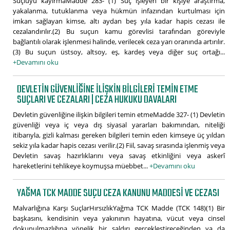
Suçluyu kayırmaMadde 283- (1) Suç işleyen bir kişiye araştırma,
yakalanma, tutuklanma veya hükmün infazından kurtulması için
imkan sağlayan kimse, altı aydan beş yıla kadar hapis cezası ile
cezalandırılır.(2) Bu suçun kamu görevlisi tarafından göreviyle
bağlantılı olarak işlenmesi halinde, verilecek ceza yarı oranında artırılır.
(3) Bu suçun üstsoy, altsoy, eş, kardeş veya diğer suç ortağı...
+Devamını oku
DEVLETIN GÜVENLIĞINE ILIŞKIN BILGILERI TEMIN ETME
SUÇLARI VE CEZALARI | CEZA HUKUKU DAVALARI
Devletin güvenliğine ilişkin bilgileri temin etmeMadde 327- (1) Devletin
güvenliği veya iç veya dış siyasal yararları bakımından, niteliği
itibarıyla, gizli kalması gereken bilgileri temin eden kimseye üç yıldan
sekiz yıla kadar hapis cezası verilir.(2) Fiil, savaş sırasında işlenmiş veya
Devletin savaş hazırlıklarını veya savaş etkinliğini veya askerî
hareketlerini tehlikeye koymuşsa müebbet...
+Devamını oku
YAĞMA TCK MADDE SUÇU CEZA KANUNU MADDESI VE CEZASI
Malvarlığına Karşı SuçlarHırsızlıkYağma TCK Madde (TCK 148)(1) Bir
başkasını, kendisinin veya yakınının hayatına, vücut veya cinsel
dokunulmazlığına yönelik bir saldırı gerçekleştireceğinden ya da