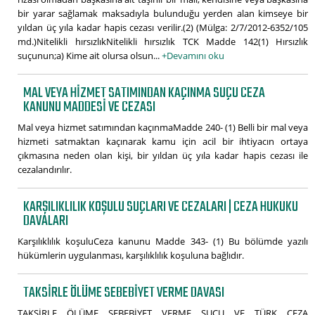
bir yarar sağlamak maksadıyla bulunduğu yerden alan kimseye bir
yıldan üç yıla kadar hapis cezası verilir.(2) (Mülga: 2/7/2012-6352/105
md.)Nitelikli hırsızlıkNitelikli hırsızlık TCK Madde 142(1) Hırsızlık
suçunun;a) Kime ait olursa olsun...
+Devamını oku
MAL VEYA HIZMET SATIMINDAN KAÇINMA SUÇU CEZA
KANUNU MADDESI VE CEZASI
Mal veya hizmet satımından kaçınmaMadde 240- (1) Belli bir mal veya
hizmeti satmaktan kaçınarak kamu için acil bir ihtiyacın ortaya
çıkmasına neden olan kişi, bir yıldan üç yıla kadar hapis cezası ile
cezalandırılır.
KARŞILIKLILIK KOŞULU SUÇLARI VE CEZALARI | CEZA HUKUKU
DAVALARI
Karşılıklılık koşuluCeza kanunu Madde 343- (1) Bu bölümde yazılı
hükümlerin uygulanması, karşılıklılık koşuluna bağlıdır.
TAKSIRLE ÖLÜME SEBEBIYET VERME DAVASI
TAKSİRLE ÖLÜME SEBEBİYET VERME SUÇU VE TÜRK CEZA