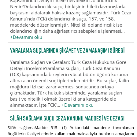
Kapsamında Detaylı İncelemeNitelikli Dolandırıcılık
Nedir?Dolandırıcılık suçu, bir kişinin hileli davranışlarla
başkasını aldatarak haksız kazanç sağlamasıdır. Türk Ceza
Kanunu’nda (TCK) dolandırıcılık suçu, 157. ve 158.
maddelerde düzenlenmiştir. Nitelikli dolandırıcılık ise
dolandırıcılığın daha ağırlaştırıcı sebeplerle işlenmesi...
+Devamını oku
YARALAMA SUÇLARINDA ŞIKÂYET VE ZAMANAŞIMI SÜRESI
Yaralama Suçları ve Cezaları: Türk Ceza Hukukuna Göre
Detaylı İncelemeYaralama suçları, Türk Ceza Kanunu
(TCK) kapsamında bireylerin vücut bütünlüğünü koruma
altına alan önemli suç tiplerinden biridir. Bu suçlar, failin
mağdura fiziksel zarar vermesi sonucunda ortaya
çıkmaktadır. Türk hukuk sisteminde, yaralama suçları
basit ve nitelikli olmak üzere iki ana kategoride ele
alınmaktadır. İşte TCK'...
+Devamını oku
SILÂH SAĞLAMA SUÇU CEZA KANUNU MADDESI VE CEZASI
Silâh sağlamaMadde 315- (1) Yukarıdaki maddede tanımlanan
örgütlerin faaliyetlerinde kullanılmak maksadıyla bunların amaçlarını