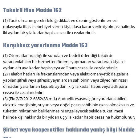
Taksirli iflas Madde 162
(1) Tacir olmanın gerekli kıldığı dikkat ve özenin gösterilmemesi
dolayısıyla iflasa sebebiyet veren kişi, iflasa karar verilmiş olması halinde,
iki aydan bir yıla kadar hapis cezası ile cezalandırılır.
Karşılıksız yararlanma Madde 163
(1) Otomatlar aracılığı ile sunulan ve bedeli ödendiği takdirde
yararlanılabilen bir hizmetten ödeme yapmadan yararlanan kişi, iki
aydan altı aya kadar hapis veya adlî para cezası ile cezalandırılır.
(2) Telefon hatları ile frekanslarından veya elektromanyetik dalgalarla
yapılan şifreli veya şifresiz yayınlardan sahibinin veya zilyedinin rızası
olmadan yararlanan kişi, altı aydan iki yıla kadar hapis veya adlî para
cezası ile cezalandırılır.
(3) (Ek: 2/7/2012-6352/83 md.) Abonelik esasına göre yararlanılabilen
elektrik enerjisinin, suyun veya doğal gazın sahibinin rızası olmaksızın ve
tüketim miktarının belirlenmesini engelleyecek şekilde tüketilmesi
halinde kişi hakkında bir yıldan üç yıla kadar hapis cezasına hükmolunur.
Şirket veya kooperatifler hakkında yanlış bilgi Madde