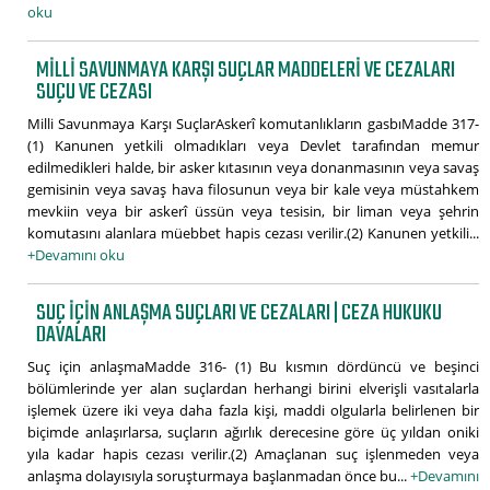
oku
MILLI SAVUNMAYA KARŞI SUÇLAR MADDELERI VE CEZALARI
SUÇU VE CEZASI
Milli Savunmaya Karşı SuçlarAskerî komutanlıkların gasbıMadde 317-
(1) Kanunen yetkili olmadıkları veya Devlet tarafından memur
edilmedikleri halde, bir asker kıtasının veya donanmasının veya savaş
gemisinin veya savaş hava filosunun veya bir kale veya müstahkem
mevkiin veya bir askerî üssün veya tesisin, bir liman veya şehrin
komutasını alanlara müebbet hapis cezası verilir.(2) Kanunen yetkili...
+Devamını oku
SUÇ IÇIN ANLAŞMA SUÇLARI VE CEZALARI | CEZA HUKUKU
DAVALARI
Suç için anlaşmaMadde 316- (1) Bu kısmın dördüncü ve beşinci
bölümlerinde yer alan suçlardan herhangi birini elverişli vasıtalarla
işlemek üzere iki veya daha fazla kişi, maddi olgularla belirlenen bir
biçimde anlaşırlarsa, suçların ağırlık derecesine göre üç yıldan oniki
yıla kadar hapis cezası verilir.(2) Amaçlanan suç işlenmeden veya
anlaşma dolayısıyla soruşturmaya başlanmadan önce bu...
+Devamını