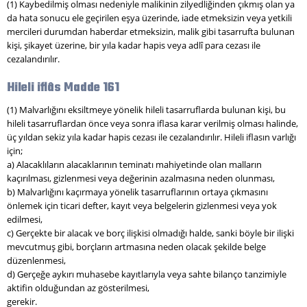
(1) Kaybedilmiş olması nedeniyle malikinin zilyedliğinden çıkmış olan ya
da hata sonucu ele geçirilen eşya üzerinde, iade etmeksizin veya yetkili
mercileri durumdan haberdar etmeksizin, malik gibi tasarrufta bulunan
kişi, şikayet üzerine, bir yıla kadar hapis veya adlî para cezası ile
cezalandırılır.
Hileli iflâs Madde 161
(1) Malvarlığını eksiltmeye yönelik hileli tasarruflarda bulunan kişi, bu
hileli tasarruflardan önce veya sonra iflasa karar verilmiş olması halinde,
üç yıldan sekiz yıla kadar hapis cezası ile cezalandırılır. Hileli iflasın varlığı
için;
a) Alacaklıların alacaklarının teminatı mahiyetinde olan malların
kaçırılması, gizlenmesi veya değerinin azalmasına neden olunması,
b) Malvarlığını kaçırmaya yönelik tasarruflarının ortaya çıkmasını
önlemek için ticari defter, kayıt veya belgelerin gizlenmesi veya yok
edilmesi,
c) Gerçekte bir alacak ve borç ilişkisi olmadığı halde, sanki böyle bir ilişki
mevcutmuş gibi, borçların artmasına neden olacak şekilde belge
düzenlenmesi,
d) Gerçeğe aykırı muhasebe kayıtlarıyla veya sahte bilanço tanzimiyle
aktifin olduğundan az gösterilmesi,
gerekir.