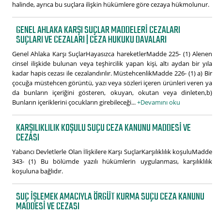
halinde, ayrıca bu suçlara ilişkin hükümlere göre cezaya hükmolunur.
GENEL AHLAKA KARŞI SUÇLAR MADDELERI CEZALARI
SUÇLARI VE CEZALARI | CEZA HUKUKU DAVALARI
Genel Ahlaka Karşı SuçlarHayasızca hareketlerMadde 225- (1) Alenen
cinsel ilişkide bulunan veya teşhircilik yapan kişi, altı aydan bir yıla
kadar hapis cezası ile cezalandırılır. MüstehcenlikMadde 226- (1) a) Bir
çocuğa müstehcen görüntü, yazı veya sözleri içeren ürünleri veren ya
da bunların içeriğini gösteren, okuyan, okutan veya dinleten,b)
Bunların içeriklerini çocukların girebileceği...
+Devamını oku
KARŞILIKLILIK KOŞULU SUÇU CEZA KANUNU MADDESI VE
CEZASI
Yabancı Devletlerle Olan İlişkilere Karşı SuçlarKarşılıklılık koşuluMadde
343- (1) Bu bölümde yazılı hükümlerin uygulanması, karşılıklılık
koşuluna bağlıdır.
SUÇ IŞLEMEK AMACIYLA ÖRGÜT KURMA SUÇU CEZA KANUNU
MADDESI VE CEZASI