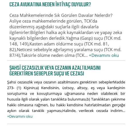
CEZA AVUKATINA NEDEN İHTIYAÇ DUYULUR?
Ceza Mahkemelerinde Sık Görülen Davalar Nelerdir?
Asliye ceza mahkemelerinde görülen, TCK’da
düzenlenmiş aşağıdaki suçlarla ilgili davalarla
ilgilenirler:Bilgileri halka açık kaynaklardan ve yapay zeka
kaynaklı bilgilerden derledik.Yağma (Gasp) suçu (TCK md.
148, 149),Kasten adam öldürme suçu (TCK md. 81,
82),Neticesi sebebiyle ağırlaşmış yaralama suçu (TCK md.
87/4),Taksirle ölüme neden olma (TCK...
+Devamını oku
ŞAHSI CEZASIZLIK VEYA CEZANIN AZALTILMASINI
GEREKTIREN SEBEPLER SUÇU VE CEZASI
Şahsi cezasızlık veya cezanın azaltılmasını gerektiren sebeplerMadde
273- (1) Kişinin;a) Kendisinin, üstsoy, altsoy, eş veya kardeşinin
soruşturma ve kovuşturmaya uğramasına neden olabilecek bir
hususla ilgili olarak yalan tanıklıkta bulunması,b) Tanıklıktan çekinme
hakkı olmasına rağmen, bu hakkı kendisine hatırlatılmadan gerçeğe
aykırı olarak tanıklık yapması,Halinde, verilecek cezada indirim...
+Devamını oku