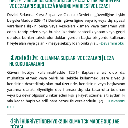
DEVLET SIRLARINA KARŞI SUÇLAR VE CASUSLUK MADDELERI
VE CEZALARI SUÇU CEZA KANUNU MADDESI VE CEZASI
Devlet Sırlarına Karşı Suçlar ve CasuslukDevletin güvenliğine ilişkin
belgelerMadde 326- (1) Devletin güvenliğine veya iç veya dış siyasal
yararlarına ilişkin belge veya vesikaları kısmen veya tamamen yok
eden, tahrip eden veya bunlar üzerinde sahtecilik yapan veya geçici
de olsa, bunları tahsis olundukları yerden başka bir yerde kullanan,
hileyle alan veya çalan kimseye sekiz yıldan oniki yıla...
+Devamını oku
GÜVENI KÖTÜYE KULLANMA SUÇLARI VE CEZALARI | CEZA
HUKUKU DAVALARI
Güveni kötüye kullanmaMadde 155(1) Başkasına ait olup da,
muhafaza etmek veya belirli bir şekilde kullanmak üzere zilyedliği
kendisine devredilmiş olan mal üzerinde, kendisinin veya başkasının
yararına olarak, zilyedliğin devri amacı dışında tasarrufta bulunan
veya bu devir olgusunu inkar eden kişi, şikayet üzerine, altı aydan iki
yıla kadar hapis ve adlî para cezası ile cezalandırılır. (2)...
+Devamını
oku
KIŞIYI HÜRRIYETINDEN YOKSUN KILMA TCK MADDE SUÇU VE
CEZASI