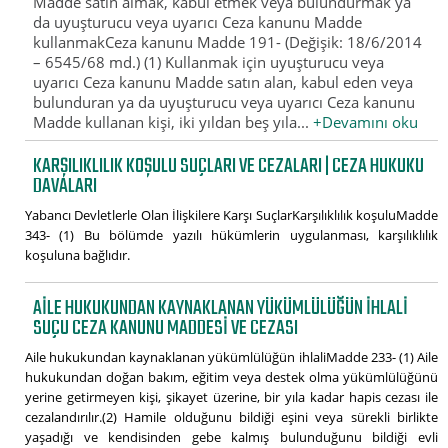
Madde satın almak, kabul etmek veya bulundurmak ya
da uyuşturucu veya uyarıcı Ceza kanunu Madde
kullanmakCeza kanunu Madde 191- (Değişik: 18/6/2014
– 6545/68 md.) (1) Kullanmak için uyuşturucu veya
uyarıcı Ceza kanunu Madde satın alan, kabul eden veya
bulunduran ya da uyuşturucu veya uyarıcı Ceza kanunu
Madde kullanan kişi, iki yıldan beş yıla...
+Devamını oku
KARŞILIKLILIK KOŞULU SUÇLARI VE CEZALARI | CEZA HUKUKU
DAVALARI
Yabancı Devletlerle Olan İlişkilere Karşı SuçlarKarşılıklılık koşuluMadde
343- (1) Bu bölümde yazılı hükümlerin uygulanması, karşılıklılık
koşuluna bağlıdır.
AILE HUKUKUNDAN KAYNAKLANAN YÜKÜMLÜLÜĞÜN IHLALI
SUÇU CEZA KANUNU MADDESI VE CEZASI
Aile hukukundan kaynaklanan yükümlülüğün ihlaliMadde 233- (1) Aile
hukukundan doğan bakım, eğitim veya destek olma yükümlülüğünü
yerine getirmeyen kişi, şikayet üzerine, bir yıla kadar hapis cezası ile
cezalandırılır.(2) Hamile olduğunu bildiği eşini veya sürekli birlikte
yaşadığı ve kendisinden gebe kalmış bulunduğunu bildiği evli