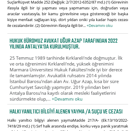
SuçlarRüşvet Madde 252 (Değişik: 2/7/2012-6352/87 md.) (1) Görevinin
ifasıyla ilgili bir işi yapması veya yapmaması için, doğrudan veya
aracılar vasıtasıyla, bir kamu görevlisine veya göstereceği bir başka
kişiye menfaat sağlayan kişi, dört yıldan oniki yıla kadar hapis cezası
ile cezalandırılır. (2) Görevinin ifasıyla ilgili bir...
+Devamını oku
HUKUK BÜROMUZ AVUKAT UĞUR AZAP TARAFINDAN 2022
YILINDA ANTALYA'DA KURULMUŞTUR.
25 Temmuz 1989 tarihinde Kırklareli’nde doğmuştur. İlk
ve orta öğrenimini Kırklareli’nde, yüksek öğrenimini
Marmara Üniversitesi Hukuk Fakültesi’nde iyi bir derece
ile tamamlamıştır. Avukatlık ruhsatını 2014 yılında
İstanbul Barosu’ndan alan Av. Uğur Azap, kısa bir süre
Cumhuriyet Savcılığı yapmıştır. 2019 yılından beri
Antalya Barosu’na kayıtlı olarak mesleki faaliyetlerini
sürdürmekte olup,...
+Devamını oku
HALKI YANILTICI BILGIYI ALENEN YAYMA /A SUÇU VE CEZASI
Halkı yanıltıcı bilgiyi alenen yaymaMadde 217/A- (Ek:13/10/2022-
7418/29 md.) (1) Sırf halk arasında endişe, korku veya panik yaratmak