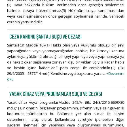
(2) Dava hakkında hüküm verilmeden önce gerçeğin söylenmesi
halinde, cezaya hükmolunmaz.(3) Hükmün icraya konulmasından
veya kesinleşmesinden önce gerçeğin söylenmesi halinde, verilecek
cezanın yarısı indirilir.
CEZA KANUNU ŞANTAJ SUÇU VE CEZASI
ŞantajTCK Madde 107(1) Hakkı olan veya yükümlü olduğu bir şeyi
yapacağından veya yapmayacağından bahisle, bir kimseyi kanuna
aykırı veya yükümlü olmadığı bir şeyi yapmaya veya yapmamaya ya
da haksız çıkar sağlamaya zorlayan kişi, bir yıldan üç yıla kadar hapis
ve beşbin güne kadar adlî para cezası ile cezalandırılır.(2) (Ek:
29/6/2005 – 5377/14 md.) Kendisine veya başkasına yarar...
+Devamını
oku
YASAK CIHAZ VEYA PROGRAMLAR SUÇU VE CEZASI
Yasak cihaz veya programlarMadde 245/A- (Ek: 24/3/2016-6698/30
md.)(1) Bir cihazın, bilgisayar programının, şifrenin veya sair güvenlik
kodunun; münhasıran bu Bölümde yer alan suçlar ile bilişim
sistemlerinin araç olarak kullanılması suretiyle işlenebilen diğer
suçların işlenmesi için yapılması veya oluşturulması durumunda,