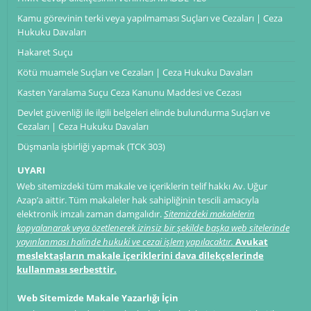
Kamu görevinin terki veya yapılmaması Suçları ve Cezaları | Ceza
Hukuku Davaları
Hakaret Suçu
Kötü muamele Suçları ve Cezaları | Ceza Hukuku Davaları
Kasten Yaralama Suçu Ceza Kanunu Maddesi ve Cezası
Devlet güvenliği ile ilgili belgeleri elinde bulundurma Suçları ve
Cezaları | Ceza Hukuku Davaları
Düşmanla işbirliği yapmak (TCK 303)
UYARI
Web sitemizdeki tüm makale ve içeriklerin telif hakkı Av. Uğur
Azap’a aittir. Tüm makaleler hak sahipliğinin tescili amacıyla
elektronik imzalı zaman damgalıdır.
Sitemizdeki makalelerin
kopyalanarak veya özetlenerek izinsiz bir şekilde başka web sitelerinde
yayınlanması halinde hukuki ve cezai işlem yapılacaktır.
Avukat
meslektaşların makale içeriklerini dava dilekçelerinde
kullanması serbesttir.
Web Sitemizde Makale Yazarlığı İçin