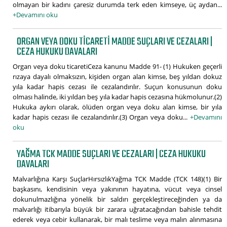
olmayan bir kadını çaresiz durumda terk eden kimseye, üç aydan...
+Devamını oku
ORGAN VEYA DOKU TICARETI MADDE SUÇLARI VE CEZALARI |
CEZA HUKUKU DAVALARI
Organ veya doku ticaretiCeza kanunu Madde 91- (1) Hukuken geçerli
rızaya dayalı olmaksızın, kişiden organ alan kimse, beş yıldan dokuz
yıla kadar hapis cezası ile cezalandırılır. Suçun konusunun doku
olması halinde, iki yıldan beş yıla kadar hapis cezasına hükmolunur.(2)
Hukuka aykırı olarak, ölüden organ veya doku alan kimse, bir yıla
kadar hapis cezası ile cezalandırılır.(3) Organ veya doku...
+Devamını
oku
YAĞMA TCK MADDE SUÇLARI VE CEZALARI | CEZA HUKUKU
DAVALARI
Malvarlığına Karşı SuçlarHırsızlıkYağma TCK Madde (TCK 148)(1) Bir
başkasını, kendisinin veya yakınının hayatına, vücut veya cinsel
dokunulmazlığına yönelik bir saldırı gerçekleştireceğinden ya da
malvarlığı itibarıyla büyük bir zarara uğratacağından bahisle tehdit
ederek veya cebir kullanarak, bir malı teslime veya malın alınmasına