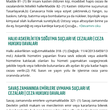
Madde 81- (1) Bir insanı kasten öldüren kişi, müebbet hapis cezası ile
cezalandırılır.Nitelikli hallerMadde 82- (1) Kasten öldürme suçunun;a)
Tasarlayarak,b) Canavarca hisle veya eziyet çektirerek,c) Yangın, su
baskını, tahrip, batırma veya bombalama ya da nükleer, biyolojik veya
kimyasal silah kullanmak suretiyle,d) Üstsoy veya altsoydan birine ya
da eş, boşandığı eş veya kardeşe karşı,e) Çocuğa...
+Devamını oku
HALKI ASKERLIKTEN SOĞUTMA SUÇLARI VE CEZALARI | CEZA
HUKUKU DAVALARI
Halkı askerlikten soğutmaMadde 318- (1) (Değişik: 11/4/2013-6459/13
md.) Askerlik hizmetini yapanları firara sevk edecek veya askerlik
hizmetine katılacak olanları bu hizmeti yapmaktan vazgeçirecek
şekilde teşvik veya telkinde bulunanlara altı aydan iki yıla kadar hapis
cezası verilir.(2) Fiil, basın ve yayın yolu ile işlenirse ceza yarısı
oranında artırılır.
SAVAŞ ZAMANINDA EMIRLERE UYMAMA SUÇLARI VE
CEZALARI | CEZA HUKUKU DAVALARI
Savaş zamanında emirlere uymamaMadde 321- (1) Savaş zamanında
Devletin yetkili makam ve mercilerinin emir veya kararlarına bilerek