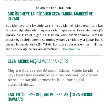
Toplam 714 konu bulundu
SUÇ IŞLEMEYE TAHRIK SUÇU CEZA KANUNU MADDESI VE
CEZASI
Suç işlemeye tahrikMadde 214- (1) Suç işlemek için alenen tahrikte
bulunan kişi, altı aydan beş yıla kadar hapis cezası ile cezalandırılır.(2)
Halkın bir kısmını diğer bir kısmına karşı silahlandırarak, birbirini
öldürmeye tahrik eden kişi, onbeş yıldan yirmidört yıla kadar hapis
cezası ile cezalandırılır.(3) Tahrik konusu suçların işlenmesi halinde,
tahrik eden kişi, bu suçlara azmettiren...
+Devamını oku
CEZA HUKUKU MEŞRU MÜDAFAA NEDIR?
Meşru müdafaa nedir?Meşru müdafaa, kişinin kendisine
veya başkasına yönelik bir saldırıyı önlemek için orantılı
bir şekilde karşılık vermesidir. Bu durumda, fail
cezalandırılmaz.
KASTEN ÖLDÜRME SUÇLARI VE CEZALARI | CEZA HUKUKU
DAVALARI