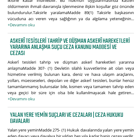
ikisine kadar indirilebilir. Bu hükmün uygulanmasında kasten
öldürmenin ihmali davranışla işlenmesine ilişkin koşullar göz önünde
bulundurulur.Taksirle yaralamaMadde 89(1) Taksirle başkasının
vücuduna acı veren veya sağlığının ya da algılama yeteneğinin...
+Devamını oku
ASKERÎ TESISLERI TAHRIP VE DÜŞMAN ASKERÎ HAREKETLERI
YARARINA ANLAŞMA SUÇU CEZA KANUNU MADDESI VE
CEZASI
Askerî tesisleri tahrip ve düşman askerî hareketleri yararına
anlaşmaMadde 307- (1) Devletin silahlı kuvvetlerine ait olan veya
hizmetine verilmiş bulunan kara, deniz ve hava ulaşım araçlarını,
yolları, müesseseleri, depoları ve diğer askerî tesisleri, bunlar henüz
tamamlanmamış bulunsalar bile, kısmen veya tamamen tahrip eden
veya geçici bir süre için olsa bile kullanılmayacak hale getiren...
+Devamını oku
YALAN YERE YEMIN SUÇLARI VE CEZALARI | CEZA HUKUKU
DAVALARI
Yalan yere yeminMadde 275- (1) Hukuk davalarında yalan yere yemin
eden davacı veya davalıya bir yıldan beş yıla kadar hapis cezası verilir.