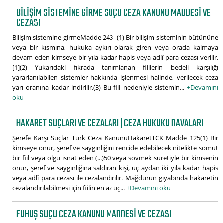
BILIŞIM SISTEMINE GIRME SUÇU CEZA KANUNU MADDESI VE
CEZASI
Bilişim sistemine girmeMadde 243- (1) Bir bilişim sisteminin bütününe
veya bir kısmına, hukuka aykırı olarak giren veya orada kalmaya
devam eden kimseye bir yıla kadar hapis veya adlî para cezası verilir.
[1](2) Yukarıdaki fıkrada tanımlanan fiillerin bedeli karşılığı
yararlanılabilen sistemler hakkında işlenmesi halinde, verilecek ceza
yarı oranına kadar indirilir.(3) Bu fiil nedeniyle sistemin...
+Devamını
oku
HAKARET SUÇLARI VE CEZALARI | CEZA HUKUKU DAVALARI
Şerefe Karşı Suçlar Türk Ceza KanunuHakaretTCK Madde 125(1) Bir
kimseye onur, şeref ve saygınlığını rencide edebilecek nitelikte somut
bir fiil veya olgu isnat eden (...)50 veya sövmek suretiyle bir kimsenin
onur, şeref ve saygınlığına saldıran kişi, üç aydan iki yıla kadar hapis
veya adlî para cezası ile cezalandırılır. Mağdurun gıyabında hakaretin
cezalandırılabilmesi için fiilin en az üç...
+Devamını oku
FUHUŞ SUÇU CEZA KANUNU MADDESI VE CEZASI