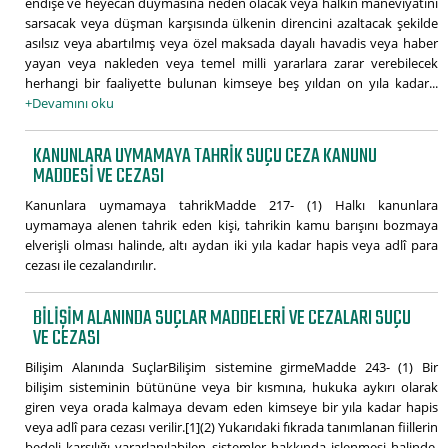
endişe ve heyecan duymasına neden olacak veya halkın maneviyatını
sarsacak veya düşman karşısında ülkenin direncini azaltacak şekilde
asılsız veya abartılmış veya özel maksada dayalı havadis veya haber
yayan veya nakleden veya temel milli yararlara zarar verebilecek
herhangi bir faaliyette bulunan kimseye beş yıldan on yıla kadar...
+Devamını oku
KANUNLARA UYMAMAYA TAHRIK SUÇU CEZA KANUNU
MADDESI VE CEZASI
Kanunlara uymamaya tahrikMadde 217- (1) Halkı kanunlara
uymamaya alenen tahrik eden kişi, tahrikin kamu barışını bozmaya
elverişli olması halinde, altı aydan iki yıla kadar hapis veya adlî para
cezası ile cezalandırılır.
BILIŞIM ALANINDA SUÇLAR MADDELERI VE CEZALARI SUÇU
VE CEZASI
Bilişim Alanında SuçlarBilişim sistemine girmeMadde 243- (1) Bir
bilişim sisteminin bütününe veya bir kısmına, hukuka aykırı olarak
giren veya orada kalmaya devam eden kimseye bir yıla kadar hapis
veya adlî para cezası verilir.[1](2) Yukarıdaki fıkrada tanımlanan fiillerin
bedeli karşılığı yararlanılabilen sistemler hakkında işlenmesi halinde,