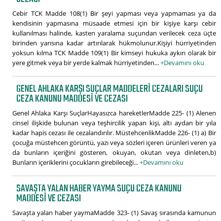
Cebir TCK Madde 108(1) Bir şeyi yapması veya yapmaması ya da
kendisinin yapmasına müsaade etmesi için bir kişiye karşı cebir
kullanılması halinde, kasten yaralama suçundan verilecek ceza üçte
birinden yarısına kadar artırılarak hükmolunur.Kişiyi hürriyetinden
yoksun kılma TCK Madde 109(1) Bir kimseyi hukuka aykırı olarak bir
yere gitmek veya bir yerde kalmak hürriyetinden...
+Devamını oku
GENEL AHLAKA KARŞI SUÇLAR MADDELERI CEZALARI SUÇU
CEZA KANUNU MADDESI VE CEZASI
Genel Ahlaka Karşı SuçlarHayasızca hareketlerMadde 225- (1) Alenen
cinsel ilişkide bulunan veya teşhircilik yapan kişi, altı aydan bir yıla
kadar hapis cezası ile cezalandırılır. MüstehcenlikMadde 226- (1) a) Bir
çocuğa müstehcen görüntü, yazı veya sözleri içeren ürünleri veren ya
da bunların içeriğini gösteren, okuyan, okutan veya dinleten,b)
Bunların içeriklerini çocukların girebileceği...
+Devamını oku
SAVAŞTA YALAN HABER YAYMA SUÇU CEZA KANUNU
MADDESI VE CEZASI
Savaşta yalan haber yaymaMadde 323- (1) Savaş sırasında kamunun