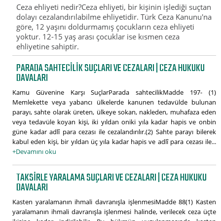
Ceza ehliyeti nedir?Ceza ehliyeti, bir kişinin işlediği suçtan
dolayı cezalandırılabilme ehliyetidir. Türk Ceza Kanunu'na
göre, 12 yaşını doldurmamış çocukların ceza ehliyeti
yoktur. 12-15 yaş arası çocuklar ise kısmen ceza
ehliyetine sahiptir.
PARADA SAHTECILIK SUÇLARI VE CEZALARI | CEZA HUKUKU
DAVALARI
Kamu Güvenine Karşı SuçlarParada sahtecilikMadde 197- (1)
Memlekette veya yabancı ülkelerde kanunen tedavülde bulunan
parayı, sahte olarak üreten, ülkeye sokan, nakleden, muhafaza eden
veya tedavüle koyan kişi, iki yıldan oniki yıla kadar hapis ve onbin
güne kadar adlî para cezası ile cezalandırılır.(2) Sahte parayı bilerek
kabul eden kişi, bir yıldan üç yıla kadar hapis ve adlî para cezası ile...
+Devamını oku
TAKSIRLE YARALAMA SUÇLARI VE CEZALARI | CEZA HUKUKU
DAVALARI
Kasten yaralamanın ihmali davranışla işlenmesiMadde 88(1) Kasten
yaralamanın ihmali davranışla işlenmesi halinde, verilecek ceza üçte