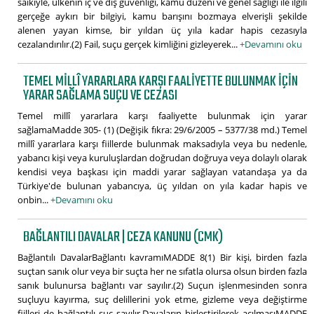
saikiyle, ülkenin iç ve dış güvenliği, kamu düzeni ve genel sağlığı ile ilgili
gerçeğe aykırı bir bilgiyi, kamu barışını bozmaya elverişli şekilde
alenen yayan kimse, bir yıldan üç yıla kadar hapis cezasıyla
cezalandırılır.(2) Fail, suçu gerçek kimliğini gizleyerek...
+Devamını oku
TEMEL MILLÎ YARARLARA KARŞI FAALIYETTE BULUNMAK IÇIN
YARAR SAĞLAMA SUÇU VE CEZASI
Temel millî yararlara karşı faaliyette bulunmak için yarar
sağlamaMadde 305- (1) (Değişik fıkra: 29/6/2005 – 5377/38 md.) Temel
millî yararlara karşı fiillerde bulunmak maksadıyla veya bu nedenle,
yabancı kişi veya kuruluşlardan doğrudan doğruya veya dolaylı olarak
kendisi veya başkası için maddi yarar sağlayan vatandaşa ya da
Türkiye'de bulunan yabancıya, üç yıldan on yıla kadar hapis ve
onbin...
+Devamını oku
BAĞLANTILI DAVALAR | CEZA KANUNU (CMK)
Bağlantılı DavalarBağlantı kavramıMADDE 8(1) Bir kişi, birden fazla
suçtan sanık olur veya bir suçta her ne sıfatla olursa olsun birden fazla
sanık bulunursa bağlantı var sayılır.(2) Suçun işlenmesinden sonra
suçluyu kayırma, suç delillerini yok etme, gizleme veya değiştirme
fiilleri de bağlantılı suç sayılır.Davaların birleştirilerek açılmasıMADDE