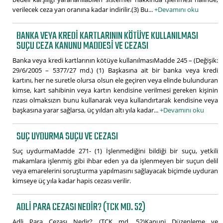
verilecek ceza yarı oranına kadar indirilir.(3) Bu...
+Devamını oku
BANKA VEYA KREDI KARTLARININ KÖTÜYE KULLANILMASI
SUÇU CEZA KANUNU MADDESI VE CEZASI
Banka veya kredi kartlarının kötüye kullanılmasıMadde 245 – (Değişik:
29/6/2005 – 5377/27 md.) (1) Başkasına ait bir banka veya kredi
kartını, her ne suretle olursa olsun ele geçiren veya elinde bulunduran
kimse, kart sahibinin veya kartın kendisine verilmesi gereken kişinin
rızası olmaksızın bunu kullanarak veya kullandırtarak kendisine veya
başkasına yarar sağlarsa, üç yıldan altı yıla kadar...
+Devamını oku
SUÇ UYDURMA SUÇU VE CEZASI
Suç uydurmaMadde 271- (1) İşlenmediğini bildiği bir suçu, yetkili
makamlara işlenmiş gibi ihbar eden ya da işlenmeyen bir suçun delil
veya emarelerini soruşturma yapılmasını sağlayacak biçimde uyduran
kimseye üç yıla kadar hapis cezası verilir.
ADLI PARA CEZASI NEDIR? (TCK MD. 52)
Adli Para Cezası Nedir? (TCK md. 52)Kanuni Düzenleme ve