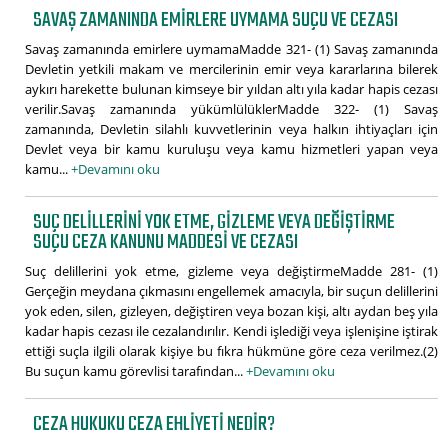
SAVAŞ ZAMANINDA EMIRLERE UYMAMA SUÇU VE CEZASI
Savaş zamanında emirlere uymamaMadde 321- (1) Savaş zamanında
Devletin yetkili makam ve mercilerinin emir veya kararlarına bilerek
aykırı harekette bulunan kimseye bir yıldan altı yıla kadar hapis cezası
verilir.Savaş zamanında yükümlülüklerMadde 322- (1) Savaş
zamanında, Devletin silahlı kuvvetlerinin veya halkın ihtiyaçları için
Devlet veya bir kamu kuruluşu veya kamu hizmetleri yapan veya
kamu...
+Devamını oku
SUÇ DELILLERINI YOK ETME, GIZLEME VEYA DEĞIŞTIRME
SUÇU CEZA KANUNU MADDESI VE CEZASI
Suç delillerini yok etme, gizleme veya değiştirmeMadde 281- (1)
Gerçeğin meydana çıkmasını engellemek amacıyla, bir suçun delillerini
yok eden, silen, gizleyen, değiştiren veya bozan kişi, altı aydan beş yıla
kadar hapis cezası ile cezalandırılır. Kendi işlediği veya işlenişine iştirak
ettiği suçla ilgili olarak kişiye bu fıkra hükmüne göre ceza verilmez.(2)
Bu suçun kamu görevlisi tarafından...
+Devamını oku
CEZA HUKUKU CEZA EHLIYETI NEDIR?