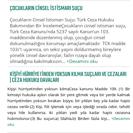
ÇOCUKLARIN CINSEL İSTISMARI SUÇU
Çocukların Cinsel İstismarı Suçu: Türk Ceza Hukuku
Bakımından Bir İncelemeÇocukların cinsel istismarı suçu,
Türk Ceza Kanunu’nda 5237 sayılı Kanun’un 103.
maddesinde düzenlenmiş olup, çocuğun cinsel
dokunulmazlığını korumayı amaçlamaktadır. TCK madde
103/1 uyarınca, on sekiz yaşını doldurmamış bireylere
yönelik cinsel davranışlar, failin rızaya dayalı olup
olmadığına bakılmaksızın...
+Devamını oku
KIŞIYI HÜRRIYETINDEN YOKSUN KILMA SUÇLARI VE CEZALARI
| CEZA HUKUKU DAVALARI
Kişiyi hürriyetinden yoksun kılmaCeza kanunu Madde 109- (1) Bir
kimseyi hukuka aykırı olarak bir yere gitmek veya bir yerde kalmak
hürriyetinden yoksun bırakan kişiye, bir yıldan beş yıla kadar hapis
cezası verilir.(2) Kişi, fiili işlemek için veya işlediği sırada cebir, tehdit
veya hile kullanırsa, iki yıldan yedi yıla kadar hapis cezasına
hükmolunur.(3) Bu suçun;a) Silahla,b) Birden fazla kişi...
+Devamını
oku