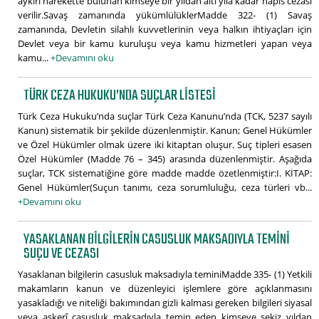
aykırı harekette bulunan kimseye bir yıldan altı yıla kadar hapis cezası
verilir.Savaş zamanında yükümlülüklerMadde 322- (1) Savaş
zamanında, Devletin silahlı kuvvetlerinin veya halkın ihtiyaçları için
Devlet veya bir kamu kuruluşu veya kamu hizmetleri yapan veya
kamu...
+Devamını oku
TÜRK CEZA HUKUKU’NDA SUÇLAR LISTESI
Türk Ceza Hukuku’nda suçlar Türk Ceza Kanunu’nda (TCK, 5237 sayılı
Kanun) sistematik bir şekilde düzenlenmiştir. Kanun; Genel Hükümler
ve Özel Hükümler olmak üzere iki kitaptan oluşur. Suç tipleri esasen
Özel Hükümler (Madde 76 – 345) arasında düzenlenmiştir. Aşağıda
suçlar, TCK sistematiğine göre madde madde özetlenmiştir:I. KİTAP:
Genel Hükümler(Suçun tanımı, ceza sorumluluğu, ceza türleri vb...
+Devamını oku
YASAKLANAN BILGILERIN CASUSLUK MAKSADIYLA TEMINI
SUÇU VE CEZASI
Yasaklanan bilgilerin casusluk maksadıyla teminiMadde 335- (1) Yetkili
makamların kanun ve düzenleyici işlemlere göre açıklanmasını
yasakladığı ve niteliği bakımından gizli kalması gereken bilgileri siyasal
veya askerî casusluk maksadıyla temin eden kimseye sekiz yıldan