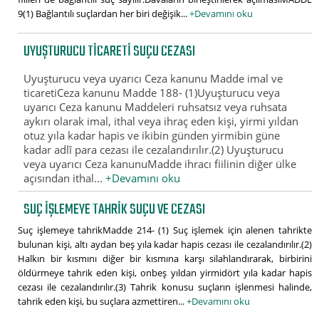
9(1) Bağlantılı suçlardan her biri değişik...
+Devamını oku
UYUŞTURUCU TICARETI SUÇU CEZASI
Uyuşturucu veya uyarıcı Ceza kanunu Madde imal ve
ticaretiCeza kanunu Madde 188- (1)Uyuşturucu veya
uyarıcı Ceza kanunu Maddeleri ruhsatsız veya ruhsata
aykırı olarak imal, ithal veya ihraç eden kişi, yirmi yıldan
otuz yıla kadar hapis ve ikibin günden yirmibin güne
kadar adlî para cezası ile cezalandırılır.(2) Uyuşturucu
veya uyarıcı Ceza kanunuMadde ihracı fiilinin diğer ülke
açısından ithal...
+Devamını oku
SUÇ IŞLEMEYE TAHRIK SUÇU VE CEZASI
Suç işlemeye tahrikMadde 214- (1) Suç işlemek için alenen tahrikte
bulunan kişi, altı aydan beş yıla kadar hapis cezası ile cezalandırılır.(2)
Halkın bir kısmını diğer bir kısmına karşı silahlandırarak, birbirini
öldürmeye tahrik eden kişi, onbeş yıldan yirmidört yıla kadar hapis
cezası ile cezalandırılır.(3) Tahrik konusu suçların işlenmesi halinde,
tahrik eden kişi, bu suçlara azmettiren...
+Devamını oku