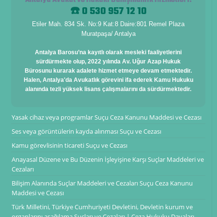
☎️ 0 530 957 12 10
Etiler Mah. 834 Sk. No:9 Kat:8 Daire:801 Remel Plaza
Muratpaşa/ Antalya
Antalya Barosu’na kayıtlı olarak mesleki faaliyetlerini
sürdürmekte olup, 2022 yılında Av. Uğur Azap Hukuk
Bürosunu kurarak adalete hizmet etmeye devam etmektedir.
Halen, Antalya'da Avukatlık görevini ifa ederek Kamu Hukuku
alanında tezli yüksek lisans çalışmalarını da sürdürmektedir.
Yasak cihaz veya programlar Suçu Ceza Kanunu Maddesi ve Cezası
Ses veya görüntülerin kayda alınması Suçu ve Cezası
Kamu görevlisinin ticareti Suçu ve Cezası
Anayasal Düzene ve Bu Düzenin İşleyişine Karşı Suçlar Maddeleri ve
Cezaları
Bilişim Alanında Suçlar Maddeleri ve Cezaları Suçu Ceza Kanunu
Maddesi ve Cezası
Türk Milletini, Türkiye Cumhuriyeti Devletini, Devletin kurum ve
organlarını aşağılama Suçları ve Cezaları | Ceza Hukuku Davaları