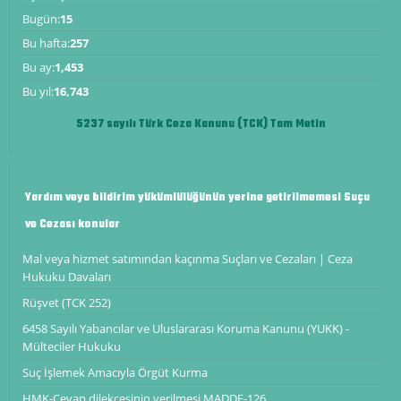
Bugün:
15
Bu hafta:
257
Bu ay:
1,453
Bu yıl:
16,743
5237 sayılı Türk Ceza Kanunu (TCK) Tam Metin
Yardım veya bildirim yükümlülüğünün yerine getirilmemesi Suçu
ve Cezası konular
Mal veya hizmet satımından kaçınma Suçları ve Cezaları | Ceza
Hukuku Davaları
Rüşvet (TCK 252)
6458 Sayılı Yabancılar ve Uluslararası Koruma Kanunu (YUKK) -
Mülteciler Hukuku
Suç İşlemek Amacıyla Örgüt Kurma
HMK-Cevap dilekçesinin verilmesi ​​​​​​​MADDE-126