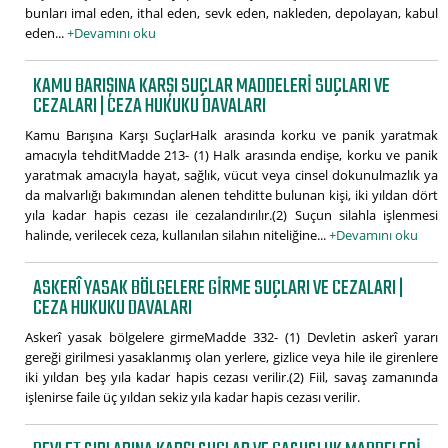
bunları imal eden, ithal eden, sevk eden, nakleden, depolayan, kabul
eden...
+Devamını oku
KAMU BARIŞINA KARŞI SUÇLAR MADDELERI SUÇLARI VE
CEZALARI | CEZA HUKUKU DAVALARI
Kamu Barışına Karşı SuçlarHalk arasında korku ve panik yaratmak
amacıyla tehditMadde 213- (1) Halk arasında endişe, korku ve panik
yaratmak amacıyla hayat, sağlık, vücut veya cinsel dokunulmazlık ya
da malvarlığı bakımından alenen tehditte bulunan kişi, iki yıldan dört
yıla kadar hapis cezası ile cezalandırılır.(2) Suçun silahla işlenmesi
halinde, verilecek ceza, kullanılan silahın niteliğine...
+Devamını oku
ASKERÎ YASAK BÖLGELERE GIRME SUÇLARI VE CEZALARI |
CEZA HUKUKU DAVALARI
Askerî yasak bölgelere girmeMadde 332- (1) Devletin askerî yararı
gereği girilmesi yasaklanmış olan yerlere, gizlice veya hile ile girenlere
iki yıldan beş yıla kadar hapis cezası verilir.(2) Fiil, savaş zamanında
işlenirse faile üç yıldan sekiz yıla kadar hapis cezası verilir.