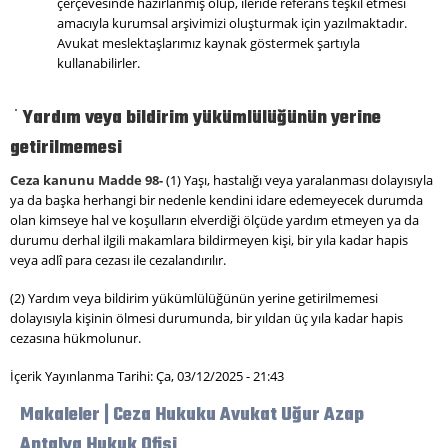
çerçevesinde hazırlanmış olup, ileride referans teşkil etmesi
amacıyla kurumsal arşivimizi oluşturmak için yazılmaktadır.
Avukat meslektaşlarımız kaynak göstermek şartıyla
kullanabilirler.
Yardım veya bildirim yükümlülüğünün yerine
getirilmemesi
Ceza kanunu Madde 98-
(1) Yaşı, hastalığı veya yaralanması dolayısıyla
ya da başka herhangi bir nedenle kendini idare edemeyecek durumda
olan kimseye hal ve koşulların elverdiği ölçüde yardım etmeyen ya da
durumu derhal ilgili makamlara bildirmeyen kişi, bir yıla kadar hapis
veya adlî para cezası ile cezalandırılır.
(2) Yardım veya bildirim yükümlülüğünün yerine getirilmemesi
dolayısıyla kişinin ölmesi durumunda, bir yıldan üç yıla kadar hapis
cezasına hükmolunur.
İçerik Yayınlanma Tarihi: Ça, 03/12/2025 - 21:43
Makaleler | Ceza Hukuku Avukat Uğur Azap
Antalya Hukuk Ofisi