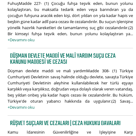
FuhuşMadde 227- (1) Çocuğu fuhşa teşvik eden, bunun yolunu
kolaylaştıran, bu maksatla tedarik eden veya barındıran ya da
çocuğun fuhşuna aracılık eden kişi, dört yıldan on yıla kadar hapis ve
beşbin güne kadar adlî para cezası ile cezalandırılır. Bu suçun işlenişine
yönelik hazırlık hareketleri de tamamlanmış suç gibi cezalandırılır.(2)
Bir kimseyi fuhşa teşvik eden, bunun yolunu kolaylaştıran ya...
+Devamını oku
DÜŞMAN DEVLETE MADDI VE MALI YARDIM SUÇU CEZA
KANUNU MADDESI VE CEZASI
Düşman devlete maddi ve mali yardımMadde 308- (1) Türkiye
Cumhuriyeti Devletinin savaş halinde olduğu devlete, savaşta Türkiye
Cumhuriyeti Devletinin aleyhine kullanılabilecek her türlü eşyayı
karşılıklı veya karşılıksız, doğrudan veya dolaylı olarak veren vatandaş,
beş yıldan onbeş yıla kadar hapis cezası ile cezalandırılır. Bu hüküm,
Türkiye'de oturan yabancı hakkında da uygulanır.(2) Savaş...
+Devamını oku
RÜŞVET SUÇLARI VE CEZALARI | CEZA HUKUKU DAVALARI
Kamu İdaresinin Güvenilirliğine ve İşleyişine Karşı