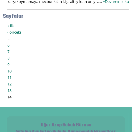
karşı koymamaya mecbur kılan kişi, altı yıldan on yıla...
+Devamını oku
Sayfalar
« ilk
‹ önceki
…
6
7
8
9
10
11
12
13
14
Uğur Azap Hukuk Bürosu
Antalya Avukat ve Hukuki Danışmanlık Hizmetleri
: