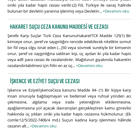
oniki yıla kadar hapis cezası verilir.(2) Fiil, Türkiye ile savaş halinde
bulunan bir devletin yararına işlenmiş veya Devletin...
+Devamını oku
HAKARET SUÇU CEZA KANUNU MADDESI VE CEZASI
Şerefe Karşı Suçlar Türk Ceza KanunuHakaretTCK Madde 125(1) Bir
kimseye onur, şeref ve saygınlığını rencide edebilecek nitelikte somut
bir fiil veya olgu isnat eden (...)50 veya sövmek suretiyle bir kimsenin
onur, şeref ve saygınlığına saldıran kişi, üç aydan iki yıla kadar hapis
veya adlî para cezası ile cezalandırılır. Mağdurun gıyabında hakaretin
cezalandırılabilmesi için fiilin en az üç...
+Devamını oku
İŞKENCE VE EZIYET SUÇU VE CEZASI
İşkence ve EziyetİşkenceCeza kanunu Madde 94- (1) Bir kişiye karşı
insan onuruyla bağdaşmayan ve bedensel veya ruhsal yönden acı
çekmesine, algılama veya irade yeteneğinin etkilenmesine,
aşağılanmasına yol açacak davranışları gerçekleştiren kamu görevlisi
hakkında üç yıldan oniki yıla kadar hapis cezasına hükmolunur. (Ek
cümle:12/5/2022-7406/4 md.) Suçun kadına karşı işlenmesi hâlinde
cezanın alt...
+Devamını oku