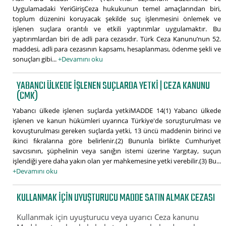
Uygulamadaki YeriGirişCeza hukukunun temel amaçlarından biri,
toplum düzenini koruyacak şekilde suç işlenmesini önlemek ve
işlenen suçlara orantılı ve etkili yaptırımlar uygulamaktır. Bu
yaptırımlardan biri de adli para cezasıdır. Türk Ceza Kanunu’nun 52.
maddesi, adli para cezasının kapsamı, hesaplanması, ödenme şekli ve
sonuçları gibi...
+Devamını oku
YABANCI ÜLKEDE IŞLENEN SUÇLARDA YETKI | CEZA KANUNU
(CMK)
Yabancı ülkede işlenen suçlarda yetkiMADDE 14(1) Yabancı ülkede
işlenen ve kanun hükümleri uyarınca Türkiye'de soruşturulması ve
kovuşturulması gereken suçlarda yetki, 13 üncü maddenin birinci ve
ikinci fıkralarına göre belirlenir.(2) Bununla birlikte Cumhuriyet
savcısının, şüphelinin veya sanığın istemi üzerine Yargıtay, suçun
işlendiği yere daha yakın olan yer mahkemesine yetki verebilir.(3) Bu...
+Devamını oku
KULLANMAK IÇIN UYUŞTURUCU MADDE SATIN ALMAK CEZASI
Kullanmak için uyuşturucu veya uyarıcı Ceza kanunu