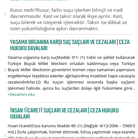
Kusur nedir?Kusur, failin suçu işlerken bilinçli ve iradi
davranmasıdır. Kast ve taksir olarak ikiye ayrılır. Kast,
suçu bilerek ve isteyerek işlemektir. Taksir ise dikkat ve
özen yükümlülüğüne aykırı davranmaktır.
YASAMA ORGANINA KARŞI SUÇ SUÇLARI VE CEZALARI | CEZA
HUKUKU DAVALARI
Yasama organına karşı suçMadde 311- (1) Cebir ve şiddet kullanarak
Türkiye Büyük Millet Meclisini ortadan kaldırmaya veya Türkiye
Büyük Millet Meclisinin görevlerini kısmen veya tamamen yapmasını
engellemeye teşebbüs edenler ağırlaştırılmış müebbet hapis cezasıyla
cezalandırılırlar.(2) Bu suçun işlenmesi sırasında başka suçların
işlenmesi halinde, ayrıca bu suçlardan dolayı ilgili hükümlere göre...
+Devamını oku
İNSAN TICARETI SUÇLARI VE CEZALARI | CEZA HUKUKU
DAVALARI
İnsan ticaretiCeza kanunu Madde 80- (1) (Değişik: 6/12/2006 – 5560/3
md.) Zorla çalıştırmak, hizmet ettirmek, fuhuş yaptırmak veya esarete