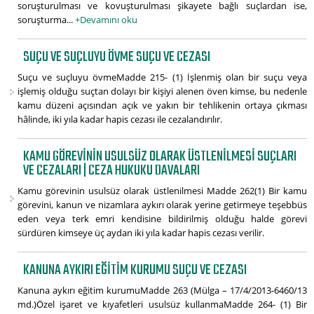
soruşturulması ve kovuşturulması şikayete bağlı suçlardan ise,
soruşturma...
+Devamını oku
SUÇU VE SUÇLUYU ÖVME SUÇU VE CEZASI
Suçu ve suçluyu övmeMadde 215- (1) İşlenmiş olan bir suçu veya
işlemiş olduğu suçtan dolayı bir kişiyi alenen öven kimse, bu nedenle
kamu düzeni açısından açık ve yakın bir tehlikenin ortaya çıkması
hâlinde, iki yıla kadar hapis cezası ile cezalandırılır.
KAMU GÖREVININ USULSÜZ OLARAK ÜSTLENILMESI SUÇLARI
VE CEZALARI | CEZA HUKUKU DAVALARI
Kamu görevinin usulsüz olarak üstlenilmesi Madde 262(1) Bir kamu
görevini, kanun ve nizamlara aykırı olarak yerine getirmeye teşebbüs
eden veya terk emri kendisine bildirilmiş olduğu halde görevi
sürdüren kimseye üç aydan iki yıla kadar hapis cezası verilir.
KANUNA AYKIRI EĞITIM KURUMU SUÇU VE CEZASI
Kanuna aykırı eğitim kurumuMadde 263 (Mülga – 17/4/2013-6460/13
md.)Özel işaret ve kıyafetleri usulsüz kullanmaMadde 264- (1) Bir