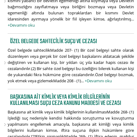
kısmını yabancı bir devletin egemenliği altına koymaya veya Devletin
bağımsızlığını zayıflatmaya veya birliğini bozmaya veya Devletin
egemenliği altında bulunan topraklardan bir kısmını Devlet
idaresinden ayırmaya yönelik bir fiil işleyen kimse, ağırlaştırılmış...
+Devamını oku
ÖZEL BELGEDE SAHTECILIK SUÇU VE CEZASI
Özel belgede sahtecilikMadde 207- (1) Bir özel belgeyi sahte olarak
düzenleyen veya gerçek bir özel belgeyi başkalarını aldatacak şekilde
değiştiren ve kullanan kişi, bir yıldan üç yıla kadar hapis cezası ile
cezalandırılır.(2) Bir sahte özel belgeyi bu özelliğini bilerek kullanan kişi
de yukarıdaki fıkra hükmüne göre cezalandırılır.Özel belgeyi bozmak,
yok etmek veya gizlemekMadde 208 - (1)...
+Devamını oku
BAŞKASINA AIT KIMLIK VEYA KIMLIK BILGILERININ
KULLANILMASI SUÇU CEZA KANUNU MADDESI VE CEZASI
Başkasına ait kimlik veya kimlik bilgilerinin kullanılmasıMadde 268- (1)
İşlediği suç nedeniyle kendisi hakkında soruşturma ve kovuşturma
yapılmasını engellemek amacıyla, başkasına ait kimliği veya kimlik
bilgilerini kullanan kimse, iftira suçuna ilişkin hükümlere göre
cezalandırılır.[2]Etkin pişmanlıkMadde 269- (1) İftira edenin, mağdur