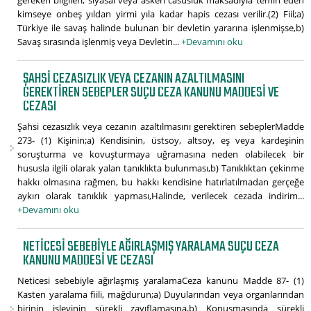
gereken bilgileri, siyasal veya askerî casusluk maksadıyla temin eden
kimseye onbeş yıldan yirmi yıla kadar hapis cezası verilir.(2) Fiil;a)
Türkiye ile savaş halinde bulunan bir devletin yararına işlenmişse,b)
Savaş sırasında işlenmiş veya Devletin...
+Devamını oku
ŞAHSI CEZASIZLIK VEYA CEZANIN AZALTILMASINI
GEREKTIREN SEBEPLER SUÇU CEZA KANUNU MADDESI VE
CEZASI
Şahsi cezasızlık veya cezanın azaltılmasını gerektiren sebeplerMadde
273- (1) Kişinin;a) Kendisinin, üstsoy, altsoy, eş veya kardeşinin
soruşturma ve kovuşturmaya uğramasına neden olabilecek bir
hususla ilgili olarak yalan tanıklıkta bulunması,b) Tanıklıktan çekinme
hakkı olmasına rağmen, bu hakkı kendisine hatırlatılmadan gerçeğe
aykırı olarak tanıklık yapması,Halinde, verilecek cezada indirim...
+Devamını oku
NETICESI SEBEBIYLE AĞIRLAŞMIŞ YARALAMA SUÇU CEZA
KANUNU MADDESI VE CEZASI
Neticesi sebebiyle ağırlaşmış yaralamaCeza kanunu Madde 87- (1)
Kasten yaralama fiili, mağdurun;a) Duyularından veya organlarından
birinin işlevinin sürekli zayıflamasına,b) Konuşmasında sürekli