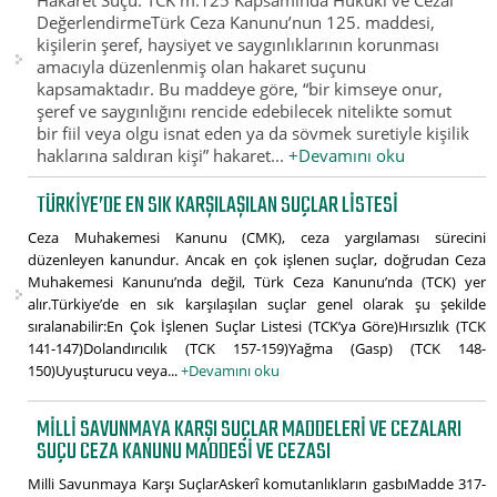
Hakaret Suçu: TCK m.125 Kapsamında Hukuki ve Cezai
DeğerlendirmeTürk Ceza Kanunu’nun 125. maddesi,
kişilerin şeref, haysiyet ve saygınlıklarının korunması
amacıyla düzenlenmiş olan hakaret suçunu
kapsamaktadır. Bu maddeye göre, “bir kimseye onur,
şeref ve saygınlığını rencide edebilecek nitelikte somut
bir fiil veya olgu isnat eden ya da sövmek suretiyle kişilik
haklarına saldıran kişi” hakaret...
+Devamını oku
TÜRKIYE’DE EN SIK KARŞILAŞILAN SUÇLAR LISTESI
Ceza Muhakemesi Kanunu (CMK), ceza yargılaması sürecini
düzenleyen kanundur. Ancak en çok işlenen suçlar, doğrudan Ceza
Muhakemesi Kanunu’nda değil, Türk Ceza Kanunu’nda (TCK) yer
alır.Türkiye’de en sık karşılaşılan suçlar genel olarak şu şekilde
sıralanabilir:En Çok İşlenen Suçlar Listesi (TCK’ya Göre)Hırsızlık (TCK
141-147)Dolandırıcılık (TCK 157-159)Yağma (Gasp) (TCK 148-
150)Uyuşturucu veya...
+Devamını oku
MILLI SAVUNMAYA KARŞI SUÇLAR MADDELERI VE CEZALARI
SUÇU CEZA KANUNU MADDESI VE CEZASI
Milli Savunmaya Karşı SuçlarAskerî komutanlıkların gasbıMadde 317-