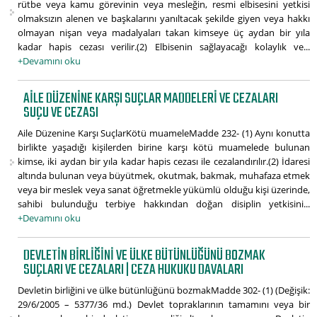
rütbe veya kamu görevinin veya mesleğin, resmi elbisesini yetkisi
olmaksızın alenen ve başkalarını yanıltacak şekilde giyen veya hakkı
olmayan nişan veya madalyaları takan kimseye üç aydan bir yıla
kadar hapis cezası verilir.(2) Elbisenin sağlayacağı kolaylık ve...
+Devamını oku
AILE DÜZENINE KARŞI SUÇLAR MADDELERI VE CEZALARI
SUÇU VE CEZASI
Aile Düzenine Karşı SuçlarKötü muameleMadde 232- (1) Aynı konutta
birlikte yaşadığı kişilerden birine karşı kötü muamelede bulunan
kimse, iki aydan bir yıla kadar hapis cezası ile cezalandırılır.(2) İdaresi
altında bulunan veya büyütmek, okutmak, bakmak, muhafaza etmek
veya bir meslek veya sanat öğretmekle yükümlü olduğu kişi üzerinde,
sahibi bulunduğu terbiye hakkından doğan disiplin yetkisini...
+Devamını oku
DEVLETIN BIRLIĞINI VE ÜLKE BÜTÜNLÜĞÜNÜ BOZMAK
SUÇLARI VE CEZALARI | CEZA HUKUKU DAVALARI
Devletin birliğini ve ülke bütünlüğünü bozmakMadde 302- (1) (Değişik:
29/6/2005 – 5377/36 md.) Devlet topraklarının tamamını veya bir