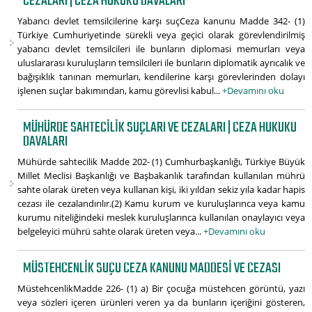
CEZALARI | CEZA HUKUKU DAVALARI
Yabancı devlet temsilcilerine karşı suçCeza kanunu Madde 342- (1)
Türkiye Cumhuriyetinde sürekli veya geçici olarak görevlendirilmiş
yabancı devlet temsilcileri ile bunların diplomasi memurları veya
uluslararası kuruluşların temsilcileri ile bunların diplomatik ayrıcalık ve
bağışıklık tanınan memurları, kendilerine karşı görevlerinden dolayı
işlenen suçlar bakımından, kamu görevlisi kabul...
+Devamını oku
MÜHÜRDE SAHTECILIK SUÇLARI VE CEZALARI | CEZA HUKUKU
DAVALARI
Mühürde sahtecilik Madde 202- (1) Cumhurbaşkanlığı, Türkiye Büyük
Millet Meclisi Başkanlığı ve Başbakanlık tarafından kullanılan mührü
sahte olarak üreten veya kullanan kişi, iki yıldan sekiz yıla kadar hapis
cezası ile cezalandırılır.(2) Kamu kurum ve kuruluşlarınca veya kamu
kurumu niteliğindeki meslek kuruluşlarınca kullanılan onaylayıcı veya
belgeleyici mührü sahte olarak üreten veya...
+Devamını oku
MÜSTEHCENLIK SUÇU CEZA KANUNU MADDESI VE CEZASI
MüstehcenlikMadde 226- (1) a) Bir çocuğa müstehcen görüntü, yazı
veya sözleri içeren ürünleri veren ya da bunların içeriğini gösteren,