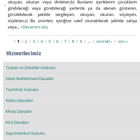
okuyan, okutan veya dinleten,b) Bunların içeriklerini çocukların
girebileceği veya görebileceği yerlerde ya da alenen gösteren,
görülebilecek şekilde sergileyen, okuyan, okutan, söyleyen,
söyleten,c) Bu ürünleri, içeriğine vakıf olunabilecek şekilde satışa
veya...
+Devamını oku
Sayfalar
1
2
3
4
5
6
7
8
9
…
sonraki ›
son »
Hizmetlerimiz
Ticaret ve Şirketler Hukuku
İdare Mahkemesi Davaları
Tazminat Hukuku
Nüfus Davaları
Miras Davaları
Kira Davaları
Gayrimenkul Hukuku