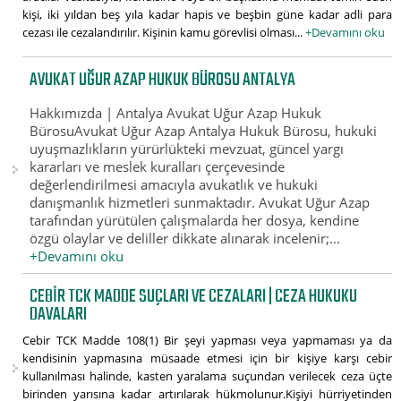
kişi, iki yıldan beş yıla kadar hapis ve beşbin güne kadar adli para
cezası ile cezalandırılır. Kişinin kamu görevlisi olması...
+Devamını oku
AVUKAT UĞUR AZAP HUKUK BÜROSU ANTALYA
Hakkımızda | Antalya Avukat Uğur Azap Hukuk
BürosuAvukat Uğur Azap Antalya Hukuk Bürosu, hukuki
uyuşmazlıkların yürürlükteki mevzuat, güncel yargı
kararları ve meslek kuralları çerçevesinde
değerlendirilmesi amacıyla avukatlık ve hukuki
danışmanlık hizmetleri sunmaktadır. Avukat Uğur Azap
tarafından yürütülen çalışmalarda her dosya, kendine
özgü olaylar ve deliller dikkate alınarak incelenir;...
+Devamını oku
CEBIR TCK MADDE SUÇLARI VE CEZALARI | CEZA HUKUKU
DAVALARI
Cebir TCK Madde 108(1) Bir şeyi yapması veya yapmaması ya da
kendisinin yapmasına müsaade etmesi için bir kişiye karşı cebir
kullanılması halinde, kasten yaralama suçundan verilecek ceza üçte
birinden yarısına kadar artırılarak hükmolunur.Kişiyi hürriyetinden