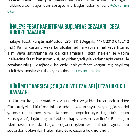
hakkında adlî veya idari soruşturma başlamadan önce,...
+Devamını
oku
İHALEYE FESAT KARIŞTIRMA SUÇLARI VE CEZALARI | CEZA
HUKUKU DAVALARI
İhaleye fesat karıştırmaMadde 235- (1) (Değişik: 11/4/2013-6459/12
md.) Kamu kurumu veya kuruluşları adına yapılan mal veya hizmet
alım veya satımlarına ya da kiralamalara ilişkin ihaleler ile yapım
ihalelerine fesat karıştıran kişi, üç yıldan yedi yıla kadar hapis cezası ile
cezalandırılır.(2) Aşağıdaki hallerde ihaleye fesat karıştırılmış sayılır:a)
Hileli davranışlarla;1. İhaleye katılma...
+Devamını oku
HÜKÛMETE KARŞI SUÇ SUÇLARI VE CEZALARI | CEZA HUKUKU
DAVALARI
Hükûmete karşı suçMadde 312- (1) Cebir ve şiddet kullanarak Türkiye
Cumhuriyeti Hükûmetini ortadan kaldırmaya veya görevlerini
yapmasını kısmen veya tamamen engellemeye teşebbüs eden
kimseye ağırlaştırılmış müebbet hapis cezası verilir.(2) Bu suçun
işlenmesi sırasında başka suçların işlenmesi halinde, ayrıca bu
suçlardan dolayı ilgili hükümlere göre cezaya hükmolunur.