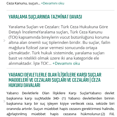
Ceza Kanunu, suçun...
+Devamını oku
YARALAMA SUÇLARINDA TAZMINAT DAVASI
Yaralama Suçları ve Cezaları: Türk Ceza Hukukuna Göre
Detaylı İncelemeYaralama suçları, Türk Ceza Kanunu
(TCK) kapsamında bireylerin vücut bütünlüğünü koruma
altına alan önemli suç tiplerinden biridir. Bu suçlar, failin
mağdura fiziksel zarar vermesi sonucunda ortaya
çıkmaktadır. Türk hukuk sisteminde, yaralama suçları
basit ve nitelikli olmak üzere iki ana kategoride ele
alınmaktadır. İşte TCK'...
+Devamını oku
YABANCI DEVLETLERLE OLAN İLIŞKILERE KARŞI SUÇLAR
MADDELERI VE CEZALARI SUÇLARI VE CEZALARI | CEZA
HUKUKU DAVALARI
Yabancı Devletlerle Olan İlişkilere Karşı SuçlarYabancı devlet
başkanına karşı suçMadde 340- (1) Yabancı devletlerden birinin
başkanına karşı bir suç işleyen kişiye verilecek ceza, sekizde biri
oranında artırılır. Suçun müebbet hapis cezasını gerektirmesi halinde,
ağırlaştırılmış müebbet hapis cezasına hükmolunur.(2) Fiil,