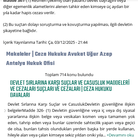
Madde 341-
(1) Resmen çekilmiş olan yabancı devlet bayrağını veya
diğer egemenlik alametlerini alenen tahkir eden kimseye üç aydan bir
yıla kadar hapis cezası verilir.
(2) Bu suçtan dolayı soruşturma ve kovuşturma yapılması, ilgili devletin
şikayetine bağlıdır.
İçerik Yayınlanma Tarihi: Ça, 03/12/2025 - 21:44
Makaleler | Ceza Hukuku Avukat Uğur Azap
Antalya Hukuk Ofisi
Toplam 714 konu bulundu
DEVLET SIRLARINA KARŞI SUÇLAR VE CASUSLUK MADDELERI
VE CEZALARI SUÇLARI VE CEZALARI | CEZA HUKUKU
DAVALARI
Devlet Sırlarına Karşı Suçlar ve CasuslukDevletin güvenliğine ilişkin
belgelerMadde 326- (1) Devletin güvenliğine veya iç veya dış siyasal
yararlarına ilişkin belge veya vesikaları kısmen veya tamamen yok
eden, tahrip eden veya bunlar üzerinde sahtecilik yapan veya geçici
de olsa, bunları tahsis olundukları yerden başka bir yerde kullanan,
hileyle alan veya çalan kimseye sekiz yıldan oniki yıla...
+Devamını oku