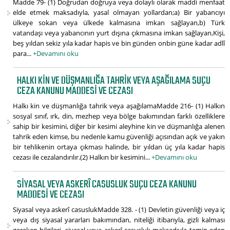
Madde 79- (1) Doğrudan doğruya veya dolaylı olarak maddi menfaat
elde etmek maksadıyla, yasal olmayan yollardan;a) Bir yabancıyı
ülkeye sokan veya ülkede kalmasına imkan sağlayan,b) Türk
vatandaşı veya yabancının yurt dışına çıkmasına imkan sağlayan,Kişi,
beş yıldan sekiz yıla kadar hapis ve bin günden onbin güne kadar adlî
para...
+Devamını oku
HALKI KIN VE DÜŞMANLIĞA TAHRIK VEYA AŞAĞILAMA SUÇU
CEZA KANUNU MADDESI VE CEZASI
Halkı kin ve düşmanlığa tahrik veya aşağılamaMadde 216- (1) Halkın
sosyal sınıf, ırk, din, mezhep veya bölge bakımından farklı özelliklere
sahip bir kesimini, diğer bir kesimi aleyhine kin ve düşmanlığa alenen
tahrik eden kimse, bu nedenle kamu güvenliği açısından açık ve yakın
bir tehlikenin ortaya çıkması halinde, bir yıldan üç yıla kadar hapis
cezası ile cezalandırılır.(2) Halkın bir kesimini...
+Devamını oku
SIYASAL VEYA ASKERÎ CASUSLUK SUÇU CEZA KANUNU
MADDESI VE CEZASI
Siyasal veya askerî casuslukMadde 328. - (1) Devletin güvenliği veya iç
veya dış siyasal yararları bakımından, niteliği itibarıyla, gizli kalması