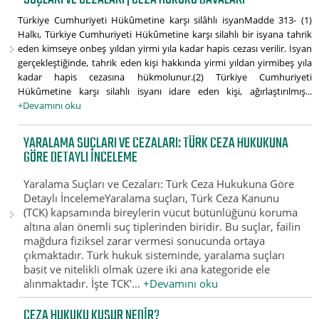
Türkiye Cumhuriyeti Hükûmetine karşı silâhlı isyanMadde 313- (1)
Halkı, Türkiye Cumhuriyeti Hükûmetine karşı silahlı bir isyana tahrik
eden kimseye onbeş yıldan yirmi yıla kadar hapis cezası verilir. İsyan
gerçekleştiğinde, tahrik eden kişi hakkında yirmi yıldan yirmibeş yıla
kadar hapis cezasına hükmolunur.(2) Türkiye Cumhuriyeti
Hükûmetine karşı silahlı isyanı idare eden kişi, ağırlaştırılmış...
+Devamını oku
YARALAMA SUÇLARI VE CEZALARI: TÜRK CEZA HUKUKUNA
GÖRE DETAYLI İNCELEME
Yaralama Suçları ve Cezaları: Türk Ceza Hukukuna Göre
Detaylı İncelemeYaralama suçları, Türk Ceza Kanunu
(TCK) kapsamında bireylerin vücut bütünlüğünü koruma
altına alan önemli suç tiplerinden biridir. Bu suçlar, failin
mağdura fiziksel zarar vermesi sonucunda ortaya
çıkmaktadır. Türk hukuk sisteminde, yaralama suçları
basit ve nitelikli olmak üzere iki ana kategoride ele
alınmaktadır. İşte TCK'...
+Devamını oku
CEZA HUKUKU KUSUR NEDIR?