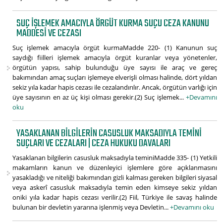
SUÇ IŞLEMEK AMACIYLA ÖRGÜT KURMA SUÇU CEZA KANUNU
MADDESI VE CEZASI
Suç işlemek amacıyla örgüt kurmaMadde 220- (1) Kanunun suç
saydığı fiilleri işlemek amacıyla örgüt kuranlar veya yönetenler,
örgütün yapısı, sahip bulunduğu üye sayısı ile araç ve gereç
bakımından amaç suçları işlemeye elverişli olması halinde, dört yıldan
sekiz yıla kadar hapis cezası ile cezalandırılır. Ancak, örgütün varlığı için
üye sayısının en az üç kişi olması gerekir.(2) Suç işlemek...
+Devamını
oku
YASAKLANAN BILGILERIN CASUSLUK MAKSADIYLA TEMINI
SUÇLARI VE CEZALARI | CEZA HUKUKU DAVALARI
Yasaklanan bilgilerin casusluk maksadıyla teminiMadde 335- (1) Yetkili
makamların kanun ve düzenleyici işlemlere göre açıklanmasını
yasakladığı ve niteliği bakımından gizli kalması gereken bilgileri siyasal
veya askerî casusluk maksadıyla temin eden kimseye sekiz yıldan
oniki yıla kadar hapis cezası verilir.(2) Fiil, Türkiye ile savaş halinde
bulunan bir devletin yararına işlenmiş veya Devletin...
+Devamını oku