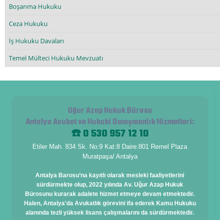
Boşanma Hukuku
Ceza Hukuku
İş Hukuku Davaları
Temel Mülteci Hukuku Mevzuatı
Uğur Azap Hukuk Bürosu
Antalya Avukat ve Hukuki Danışmanlık Hizmetleri
:
☎️ 0 530 957 12 10
Etiler Mah. 834 Sk. No:9 Kat:8 Daire:801 Remel Plaza
Muratpaşa/ Antalya
Antalya Barosu’na kayıtlı olarak mesleki faaliyetlerini
sürdürmekte olup, 2022 yılında Av. Uğur Azap Hukuk
Bürosunu kurarak adalete hizmet etmeye devam etmektedir.
Halen, Antalya'da Avukatlık görevini ifa ederek Kamu Hukuku
alanında tezli yüksek lisans çalışmalarını da sürdürmektedir.