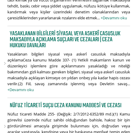
tâbi kılmak ya da vücut organlarının verilmesini sağlamak maksadıyla
tehdit, baskı, cebir veya şiddet uygulamak, nüfuzu kötüye kullanmak,
kandırmak veya kişiler üzerindeki denetim olanaklarından veya
çaresizliklerinden yararlanarak rızalarını elde etmek...
+Devamını oku
YASAKLANAN BILGILERI SIYASAL VEYA ASKERÎ CASUSLUK
MAKSADIYLA AÇIKLAMA SUÇLARI VE CEZALARI | CEZA
HUKUKU DAVALARI
Yasaklanan bilgileri siyasal veya askerî casusluk maksadıyla
açıklamaCeza kanunu Madde 337- (1) Yetkili makamların kanun ve
düzenleyici işlemlere göre açıklanmasını yasakladığı ve niteliği
bakımından gizli kalması gereken bilgileri, siyasal veya askerî casusluk
maksadıyla açıklayan kimseye on yıldan onbeş yıla kadar hapis cezası
verilir.(2) Fiil, savaş zamanında işlenmiş veya Devletin savaş...
+Devamını oku
NÜFUZ TICARETI SUÇU CEZA KANUNU MADDESI VE CEZASI
Nüfuz ticareti Madde 255- (Değişik: 2/7/2012-6352/89 md.)(1) Kamu
görevlisi üzerinde nüfuz sahibi olduğundan bahisle, haksız bir işin
gördürülmesi amacıyla girişimde bulunması için, doğrudan veya
aracılar vasıtasıyla, kendisine veya bir başkasına menfaat temin eden