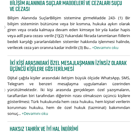
BILIŞIM ALANINDA SUÇLAR MADDELERI VE CEZALARI SUÇU
VE CEZASI
Bilişim Alanında SuçlarBilişim sistemine girmeMadde 243- (1) Bir
bilişim sisteminin bütününe veya bir kısmına, hukuka aykırı olarak
giren veya orada kalmaya devam eden kimseye bir yıla kadar hapis
veya adlî para cezası verilir.[1](2) Yukarıdaki fıkrada tanımlanan fiillerin
bedeli karşılığı yararlanılabilen sistemler hakkında işlenmesi halinde,
verilecek ceza yarı oranına kadar indirilir.(3) Bu...
+Devamını oku
İKI KIŞI ARASINDAKI ÖZEL MESAJLAŞMANIN İZINSIZ OLARAK
ÜÇÜNCÜ KIŞILERE GÖSTERILMESI
Dijital çağda kişiler arasındaki iletişim büyük ölçüde WhatsApp, SMS,
Telegram ve benzeri mesajlaşma uygulamaları üzerinden
yürütülmektedir. İki kişi arasında gerçekleşen özel yazışmaların,
taraflardan biri tarafından diğerinin rızası olmaksızın üçüncü kişilere
gösterilmesi; Türk hukukunda hem ceza hukuku, hem kişisel verilerin
korunması hukuku, hem de özel hukuk (tazminat) bakımından
sonuç...
+Devamını oku
HAKSIZ TAHRIK VE İYI HAL İNDIRIMI