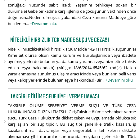
zorluğa,c) Yüzünde sabit ize,d) Yaşamını tehlikeye sokan bir
duruma,e) Gebe bir kadına karşı işlenip de çocuğunun vaktinden önce
doğmasına,Neden olmuşsa, yukarıdaki Ceza kanunu Maddeye göre
belirlenen...
+Devamını oku
NITELIKLI HIRSIZLIK TCK MADDE SUÇU VE CEZASI
Nitelikli hırsızlıkNitelikli hırsızlık TCK Madde 142(1) Hırsızlık suçunun;a)
Kime ait olursa olsun kamu kurum ve kuruluşlarında veya ibadete
ayrılmış yerlerde bulunan ya da kamu yararına veya hizmetine tahsis
edilen eşya hakkında,b) (Mülga: 18/6/2014-6545/62 md.)c) Halkın
yararlanmasına sunulmuş ulaşım aracı içinde veya bunların belli varış
veya kalkış yerlerinde bulunan eşya hakkında,d) Bir...
+Devamını oku
TAKSIRLE ÖLÜME SEBEBIYET VERME DAVASI
TAKSİRLE ÖLÜME SEBEBİYET VERME SUÇU VE TÜRK CEZA
HUKUKUNDAKİ DÜZENLEMESİ1. GirişTaksirle ölüme sebebiyet verme
suçu, Türk Ceza Hukuku’nda dikkat çeken ve uygulamada oldukça sık
karşılaşılan bir suç tipidir. Bu suç tipi genellikle trafik kazaları, iş
kazaları, ihmali davranışlar veya öngörülebilir tehlikelerin dikkate
alınmaması gibi durumlar sonucunda meydana gelmektedir. Türk