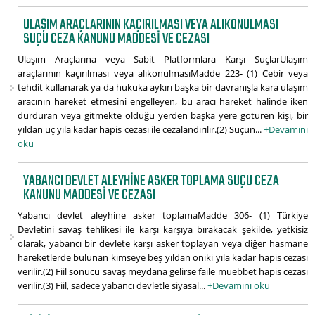
ULAŞIM ARAÇLARININ KAÇIRILMASI VEYA ALIKONULMASI
SUÇU CEZA KANUNU MADDESI VE CEZASI
Ulaşım Araçlarına veya Sabit Platformlara Karşı SuçlarUlaşım
araçlarının kaçırılması veya alıkonulmasıMadde 223- (1) Cebir veya
tehdit kullanarak ya da hukuka aykırı başka bir davranışla kara ulaşım
aracının hareket etmesini engelleyen, bu aracı hareket halinde iken
durduran veya gitmekte olduğu yerden başka yere götüren kişi, bir
yıldan üç yıla kadar hapis cezası ile cezalandırılır.(2) Suçun...
+Devamını
oku
YABANCI DEVLET ALEYHINE ASKER TOPLAMA SUÇU CEZA
KANUNU MADDESI VE CEZASI
Yabancı devlet aleyhine asker toplamaMadde 306- (1) Türkiye
Devletini savaş tehlikesi ile karşı karşıya bırakacak şekilde, yetkisiz
olarak, yabancı bir devlete karşı asker toplayan veya diğer hasmane
hareketlerde bulunan kimseye beş yıldan oniki yıla kadar hapis cezası
verilir.(2) Fiil sonucu savaş meydana gelirse faile müebbet hapis cezası
verilir.(3) Fiil, sadece yabancı devletle siyasal...
+Devamını oku