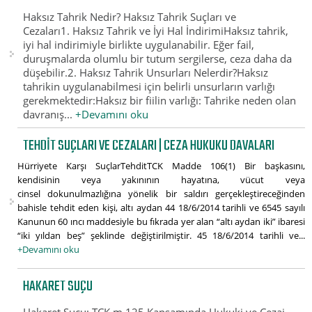
Haksız Tahrik Nedir? Haksız Tahrik Suçları ve
Cezaları1. Haksız Tahrik ve İyi Hal İndirimiHaksız tahrik,
iyi hal indirimiyle birlikte uygulanabilir. Eğer fail,
duruşmalarda olumlu bir tutum sergilerse, ceza daha da
düşebilir.2. Haksız Tahrik Unsurları Nelerdir?Haksız
tahrikin uygulanabilmesi için belirli unsurların varlığı
gerekmektedir:Haksız bir fiilin varlığı: Tahrike neden olan
davranış...
+Devamını oku
TEHDIT SUÇLARI VE CEZALARI | CEZA HUKUKU DAVALARI
Hürriyete Karşı SuçlarTehditTCK Madde 106(1) Bir başkasını,
kendisinin veya yakınının hayatına, vücut veya
cinsel dokunulmazlığına yönelik bir saldırı gerçekleştireceğinden
bahisle tehdit eden kişi, altı aydan 44 18/6/2014 tarihli ve 6545 sayılı
Kanunun 60 ıncı maddesiyle bu fıkrada yer alan “altı aydan iki” ibaresi
“iki yıldan beş” şeklinde değiştirilmiştir. 45 18/6/2014 tarihli ve...
+Devamını oku
HAKARET SUÇU