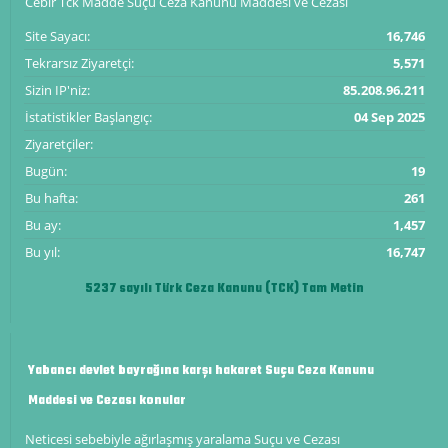
Cebir Tck Madde Suçu Ceza Kanunu Maddesi ve Cezası
Site Sayacı:
16,746
Tekrarsız Ziyaretçi:
5,571
Sizin IP'niz:
85.208.96.211
İstatistikler Başlangıç:
04 Sep 2025
Ziyaretçiler:
Bugün:
19
Bu hafta:
261
Bu ay:
1,457
Bu yıl:
16,747
5237 sayılı Türk Ceza Kanunu (TCK) Tam Metin
Yabancı devlet bayrağına karşı hakaret Suçu Ceza Kanunu
Maddesi ve Cezası konular
Neticesi sebebiyle ağırlaşmış yaralama Suçu ve Cezası