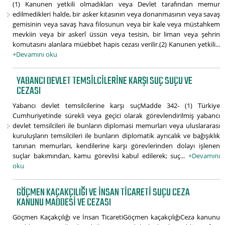
(1) Kanunen yetkili olmadıkları veya Devlet tarafından memur
edilmedikleri halde, bir asker kıtasının veya donanmasının veya savaş
gemisinin veya savaş hava filosunun veya bir kale veya müstahkem
mevkiin veya bir askerî üssün veya tesisin, bir liman veya şehrin
komutasını alanlara müebbet hapis cezası verilir.(2) Kanunen yetkili...
+Devamını oku
YABANCI DEVLET TEMSILCILERINE KARŞI SUÇ SUÇU VE
CEZASI
Yabancı devlet temsilcilerine karşı suçMadde 342- (1) Türkiye
Cumhuriyetinde sürekli veya geçici olarak görevlendirilmiş yabancı
devlet temsilcileri ile bunların diplomasi memurları veya uluslararası
kuruluşların temsilcileri ile bunların diplomatik ayrıcalık ve bağışıklık
tanınan memurları, kendilerine karşı görevlerinden dolayı işlenen
suçlar bakımından, kamu görevlisi kabul edilerek; suç...
+Devamını
oku
GÖÇMEN KAÇAKÇILIĞI VE İNSAN TICARETI SUÇU CEZA
KANUNU MADDESI VE CEZASI
Göçmen Kaçakçılığı ve İnsan TicaretiGöçmen kaçakçılığıCeza kanunu