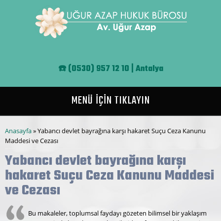
Ana içeriğe atla
☎️
(0530) 957 12 10 | Antalya
MENÜ İÇİN TIKLAYIN
Buradasınız
Anasayfa
» Yabancı devlet bayrağına karşı hakaret Suçu Ceza Kanunu
Maddesi ve Cezası
Yabancı devlet bayrağına karşı
hakaret Suçu Ceza Kanunu Maddesi
ve Cezası
Bu makaleler, toplumsal faydayı gözeten bilimsel bir yaklaşım