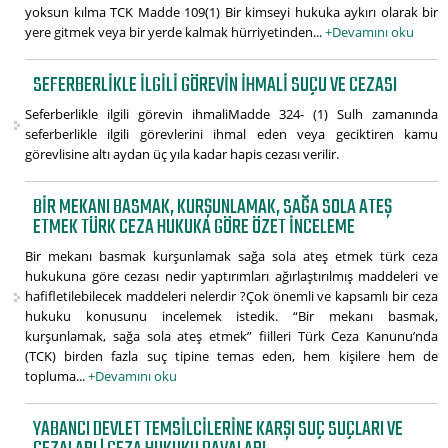
yoksun kılma TCK Madde 109(1) Bir kimseyi hukuka aykırı olarak bir
yere gitmek veya bir yerde kalmak hürriyetinden...
+Devamını oku
SEFERBERLIKLE ILGILI GÖREVIN IHMALI SUÇU VE CEZASI
Seferberlikle ilgili görevin ihmaliMadde 324- (1) Sulh zamanında
seferberlikle ilgili görevlerini ihmal eden veya geciktiren kamu
görevlisine altı aydan üç yıla kadar hapis cezası verilir.
BIR MEKANI BASMAK, KURŞUNLAMAK, SAĞA SOLA ATEŞ
ETMEK TÜRK CEZA HUKUKA GÖRE ÖZET INCELEME
Bir mekanı basmak kurşunlamak sağa sola ateş etmek türk ceza
hukukuna göre cezası nedir yaptırımları ağırlaştırılmış maddeleri ve
hafifletilebilecek maddeleri nelerdir ?Çok önemli ve kapsamlı bir ceza
hukuku konusunu incelemek istedik. “Bir mekanı basmak,
kurşunlamak, sağa sola ateş etmek” fiilleri Türk Ceza Kanunu’nda
(TCK) birden fazla suç tipine temas eden, hem kişilere hem de
topluma...
+Devamını oku
YABANCI DEVLET TEMSILCILERINE KARŞI SUÇ SUÇLARI VE