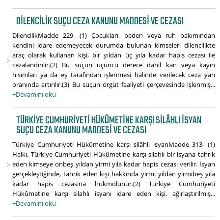
DILENCILIK SUÇU CEZA KANUNU MADDESI VE CEZASI
DilencilikMadde 229- (1) Çocukları, beden veya ruh bakımından
kendini idare edemeyecek durumda bulunan kimseleri dilencilikte
araç olarak kullanan kişi, bir yıldan üç yıla kadar hapis cezası ile
cezalandırılır.(2) Bu suçun üçüncü derece dahil kan veya kayın
hısımları ya da eş tarafından işlenmesi halinde verilecek ceza yarı
oranında artırılır.(3) Bu suçun örgüt faaliyeti çerçevesinde işlenmiş...
+Devamını oku
TÜRKIYE CUMHURIYETI HÜKÛMETINE KARŞI SILÂHLI ISYAN
SUÇU CEZA KANUNU MADDESI VE CEZASI
Türkiye Cumhuriyeti Hükûmetine karşı silâhlı isyanMadde 313- (1)
Halkı, Türkiye Cumhuriyeti Hükûmetine karşı silahlı bir isyana tahrik
eden kimseye onbeş yıldan yirmi yıla kadar hapis cezası verilir. İsyan
gerçekleştiğinde, tahrik eden kişi hakkında yirmi yıldan yirmibeş yıla
kadar hapis cezasına hükmolunur.(2) Türkiye Cumhuriyeti
Hükûmetine karşı silahlı isyanı idare eden kişi, ağırlaştırılmış...
+Devamını oku