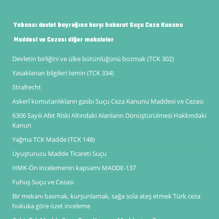
Yabancı devlet bayrağına karşı hakaret Suçu Ceza Kanunu
Maddesi ve Cezası diğer makaleler
Devletin birliğini ve ülke bütünlüğünü bozmak (TCK 302)
Yasaklanan bilgileri temin (TCK 334)
Strafrecht
Askerî komutanlıkların gasbı Suçu Ceza Kanunu Maddesi ve Cezası
6306 Sayılı Afet Riski Altındaki Alanların Dönüştürülmesi Hakkındaki
Kanun
Yağma TCK Madde (TCK 148)
Uyuşturucu Madde Ticareti Suçu
HMK-Ön incelemenin kapsamı ​​​​​​​MADDE-137
Fuhuş Suçu ve Cezası
Bir mekanı basmak, kurşunlamak, sağa sola ateş etmek Türk ceza
hukuka göre özet inceleme