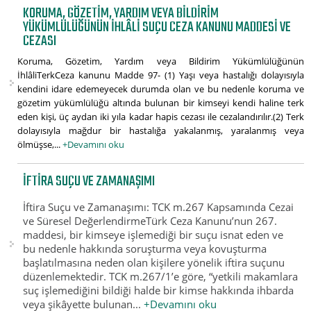
KORUMA, GÖZETIM, YARDIM VEYA BILDIRIM
YÜKÜMLÜLÜĞÜNÜN İHLÂLI SUÇU CEZA KANUNU MADDESI VE
CEZASI
Koruma, Gözetim, Yardım veya Bildirim Yükümlülüğünün
İhlâliTerkCeza kanunu Madde 97- (1) Yaşı veya hastalığı dolayısıyla
kendini idare edemeyecek durumda olan ve bu nedenle koruma ve
gözetim yükümlülüğü altında bulunan bir kimseyi kendi haline terk
eden kişi, üç aydan iki yıla kadar hapis cezası ile cezalandırılır.(2) Terk
dolayısıyla mağdur bir hastalığa yakalanmış, yaralanmış veya
ölmüşse,...
+Devamını oku
İFTIRA SUÇU VE ZAMANAŞIMI
İftira Suçu ve Zamanaşımı: TCK m.267 Kapsamında Cezai
ve Süresel DeğerlendirmeTürk Ceza Kanunu’nun 267.
maddesi, bir kimseye işlemediği bir suçu isnat eden ve
bu nedenle hakkında soruşturma veya kovuşturma
başlatılmasına neden olan kişilere yönelik iftira suçunu
düzenlemektedir. TCK m.267/1’e göre, “yetkili makamlara
suç işlemediğini bildiği halde bir kimse hakkında ihbarda
veya şikâyette bulunan...
+Devamını oku