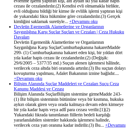
evlenme işlemi yaptıran kişi, altı aydan iki yıla kadar hapis
cezası ile cezalandırılır.(2) Kendisi evli olmamakla birlikte,
evli olduğunu bildiği bir kimse ile evlilik işlemi yaptıran kişi
de yukarıdaki fıkra hükmüne göre cezalandırılır.(3) Gerçek
kimliğini saklamak suretiyle...
+Devamını oku
Devletin Egemenlik Alametlerine ve Organlarının
Saygınlığına Karşı Suçlar Suçları ve Cezaları | Ceza Hukuku
Davaları
Devletin Egemenlik Alametlerine ve Organlarının
Saygınlığına Karşı SuçlarCumhurbaşkanına hakaretMadde
299- (1) Cumhurbaşkanına hakaret eden kişi, bir yıldan dört
yıla kadar hapis cezası ile cezalandırılır.(2) (Değişik:
29/6/2005 – 5377/35 md.) Suçun alenen işlenmesi hâlinde,
verilecek ceza altıda biri oranında artırılır.(3) Bu suçtan dolayı
kovuşturma yapılması, Adalet Bakanının iznine bağlıdır....
+Devamını oku
Bilişim Alanında Suçlar Maddeleri ve Cezaları Suçu Ceza
Kanunu Maddesi ve Cezası
Bilişim Alanında SuçlarBilişim sistemine girmeMadde 243-
(1) Bir bilişim sisteminin bütününe veya bir kısmına, hukuka
aykırı olarak giren veya orada kalmaya devam eden kimseye
bir yıla kadar hapis veya adlî para cezası verilir.[1](2)
Yukarıdaki fıkrada tanımlanan fiillerin bedeli karşılığı
yararlanılabilen sistemler hakkında işlenmesi halinde,
verilecek ceza yarı oranına kadar indirilir.(3) Bu...
+Devamını