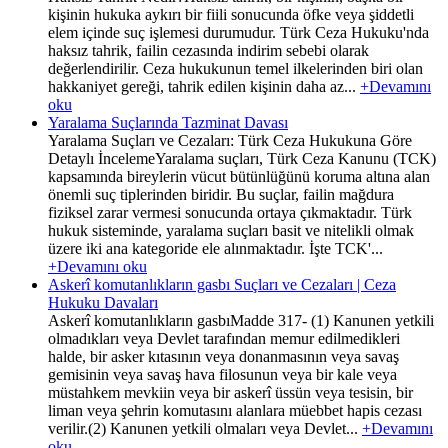
kişinin hukuka aykırı bir fiili sonucunda öfke veya şiddetli
elem içinde suç işlemesi durumudur. Türk Ceza Hukuku'nda
haksız tahrik, failin cezasında indirim sebebi olarak
değerlendirilir. Ceza hukukunun temel ilkelerinden biri olan
hakkaniyet gereği, tahrik edilen kişinin daha az...
+Devamını
oku
Yaralama Suçlarında Tazminat Davası
Yaralama Suçları ve Cezaları: Türk Ceza Hukukuna Göre
Detaylı İncelemeYaralama suçları, Türk Ceza Kanunu (TCK)
kapsamında bireylerin vücut bütünlüğünü koruma altına alan
önemli suç tiplerinden biridir. Bu suçlar, failin mağdura
fiziksel zarar vermesi sonucunda ortaya çıkmaktadır. Türk
hukuk sisteminde, yaralama suçları basit ve nitelikli olmak
üzere iki ana kategoride ele alınmaktadır. İşte TCK'...
+Devamını oku
Askerî komutanlıkların gasbı Suçları ve Cezaları | Ceza
Hukuku Davaları
Askerî komutanlıkların gasbıMadde 317- (1) Kanunen yetkili
olmadıkları veya Devlet tarafından memur edilmedikleri
halde, bir asker kıtasının veya donanmasının veya savaş
gemisinin veya savaş hava filosunun veya bir kale veya
müstahkem mevkiin veya bir askerî üssün veya tesisin, bir
liman veya şehrin komutasını alanlara müebbet hapis cezası
verilir.(2) Kanunen yetkili olmaları veya Devlet...
+Devamını
oku