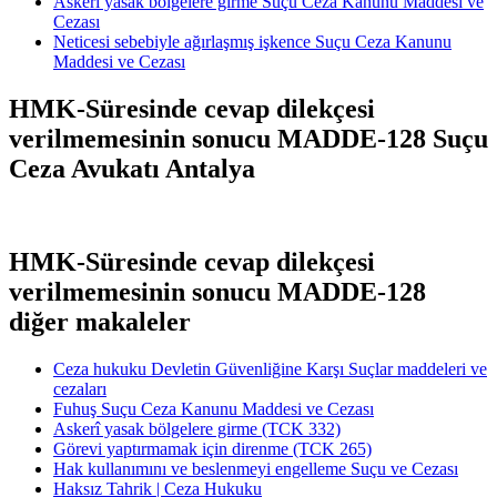
Askerî yasak bölgelere girme Suçu Ceza Kanunu Maddesi ve
Cezası
Neticesi sebebiyle ağırlaşmış işkence Suçu Ceza Kanunu
Maddesi ve Cezası
HMK-Süresinde cevap dilekçesi
verilmemesinin sonucu MADDE-128 Suçu
Ceza Avukatı Antalya
HMK-Süresinde cevap dilekçesi
verilmemesinin sonucu MADDE-128
diğer makaleler
Ceza hukuku Devletin Güvenliğine Karşı Suçlar maddeleri ve
cezaları
Fuhuş Suçu Ceza Kanunu Maddesi ve Cezası
Askerî yasak bölgelere girme (TCK 332)
Görevi yaptırmamak için direnme (TCK 265)
Hak kullanımını ve beslenmeyi engelleme Suçu ve Cezası
Haksız Tahrik | Ceza Hukuku