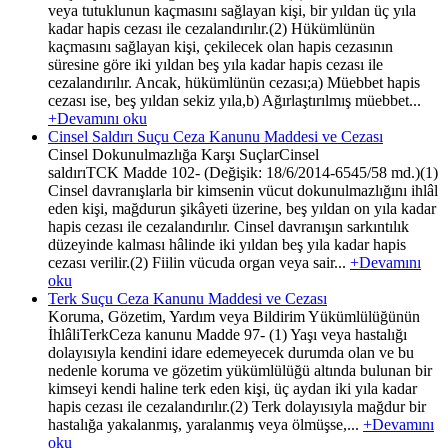
veya tutuklunun kaçmasını sağlayan kişi, bir yıldan üç yıla
kadar hapis cezası ile cezalandırılır.(2) Hükümlünün
kaçmasını sağlayan kişi, çekilecek olan hapis cezasının
süresine göre iki yıldan beş yıla kadar hapis cezası ile
cezalandırılır. Ancak, hükümlünün cezası;a) Müebbet hapis
cezası ise, beş yıldan sekiz yıla,b) Ağırlaştırılmış müebbet...
+Devamını oku
Cinsel Saldırı Suçu Ceza Kanunu Maddesi ve Cezası
Cinsel Dokunulmazlığa Karşı SuçlarCinsel
saldırıTCK Madde 102- (Değişik: 18/6/2014-6545/58 md.)(1)
Cinsel davranışlarla bir kimsenin vücut dokunulmazlığını ihlâl
eden kişi, mağdurun şikâyeti üzerine, beş yıldan on yıla kadar
hapis cezası ile cezalandırılır. Cinsel davranışın sarkıntılık
düzeyinde kalması hâlinde iki yıldan beş yıla kadar hapis
cezası verilir.(2) Fiilin vücuda organ veya sair...
+Devamını
oku
Terk Suçu Ceza Kanunu Maddesi ve Cezası
Koruma, Gözetim, Yardım veya Bildirim Yükümlülüğünün
İhlâliTerkCeza kanunu Madde 97- (1) Yaşı veya hastalığı
dolayısıyla kendini idare edemeyecek durumda olan ve bu
nedenle koruma ve gözetim yükümlülüğü altında bulunan bir
kimseyi kendi haline terk eden kişi, üç aydan iki yıla kadar
hapis cezası ile cezalandırılır.(2) Terk dolayısıyla mağdur bir
hastalığa yakalanmış, yaralanmış veya ölmüşse,...
+Devamını
oku