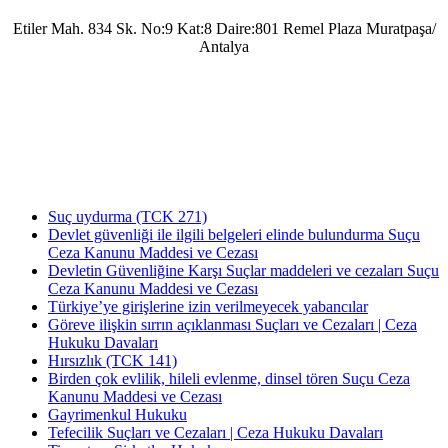
Etiler Mah. 834 Sk. No:9 Kat:8 Daire:801 Remel Plaza Muratpaşa/
Antalya
Antalya Barosu’na kayıtlı olarak mesleki faaliyetlerini sürdürmekte olup, 2022 yılında
Av. Uğur Azap Hukuk Bürosunu kurarak adalete hizmet etmeye devam etmektedir.
Halen, Antalya'da Avukatlık görevini ifa ederek Kamu Hukuku alanında tezli yüksek
lisans çalışmalarını da sürdürmektedir.
Suç uydurma (TCK 271)
Devlet güvenliği ile ilgili belgeleri elinde bulundurma Suçu
Ceza Kanunu Maddesi ve Cezası
Devletin Güvenliğine Karşı Suçlar maddeleri ve cezaları Suçu
Ceza Kanunu Maddesi ve Cezası
Türkiye’ye girişlerine izin verilmeyecek yabancılar
Göreve ilişkin sırrın açıklanması Suçları ve Cezaları | Ceza
Hukuku Davaları
Hırsızlık (TCK 141)
Birden çok evlilik, hileli evlenme, dinsel tören Suçu Ceza
Kanunu Maddesi ve Cezası
Gayrimenkul Hukuku
Tefecilik Suçları ve Cezaları | Ceza Hukuku Davaları