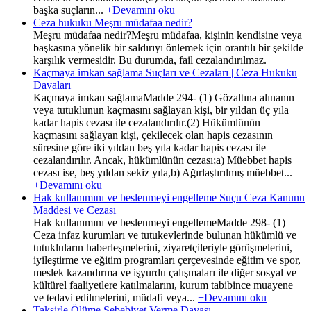
başka suçların...
+Devamını oku
Ceza hukuku Meşru müdafaa nedir?
Meşru müdafaa nedir?Meşru müdafaa, kişinin kendisine veya
başkasına yönelik bir saldırıyı önlemek için orantılı bir şekilde
karşılık vermesidir. Bu durumda, fail cezalandırılmaz.
Kaçmaya imkan sağlama Suçları ve Cezaları | Ceza Hukuku
Davaları
Kaçmaya imkan sağlamaMadde 294- (1) Gözaltına alınanın
veya tutuklunun kaçmasını sağlayan kişi, bir yıldan üç yıla
kadar hapis cezası ile cezalandırılır.(2) Hükümlünün
kaçmasını sağlayan kişi, çekilecek olan hapis cezasının
süresine göre iki yıldan beş yıla kadar hapis cezası ile
cezalandırılır. Ancak, hükümlünün cezası;a) Müebbet hapis
cezası ise, beş yıldan sekiz yıla,b) Ağırlaştırılmış müebbet...
+Devamını oku
Hak kullanımını ve beslenmeyi engelleme Suçu Ceza Kanunu
Maddesi ve Cezası
Hak kullanımını ve beslenmeyi engellemeMadde 298- (1)
Ceza infaz kurumları ve tutukevlerinde bulunan hükümlü ve
tutukluların haberleşmelerini, ziyaretçileriyle görüşmelerini,
iyileştirme ve eğitim programları çerçevesinde eğitim ve spor,
meslek kazandırma ve işyurdu çalışmaları ile diğer sosyal ve
kültürel faaliyetlere katılmalarını, kurum tabibince muayene
ve tedavi edilmelerini, müdafi veya...
+Devamını oku
Taksirle Ölüme Sebebiyet Verme Davası