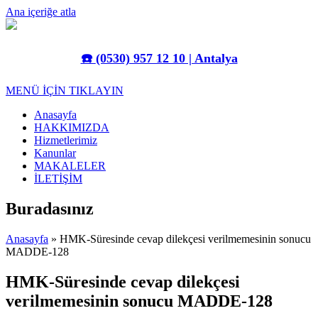
Ana içeriğe atla
☎️
(0530) 957 12 10 | Antalya
MENÜ İÇİN TIKLAYIN
Anasayfa
HAKKIMIZDA
Hizmetlerimiz
Kanunlar
MAKALELER
İLETİŞİM
Buradasınız
Anasayfa
» HMK-Süresinde cevap dilekçesi verilmemesinin sonucu
MADDE-128
HMK-Süresinde cevap dilekçesi
verilmemesinin sonucu MADDE-128