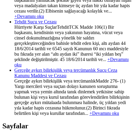
başkalarını yanıltacak şekilde giyen veya hakkı olmayan nişan
veya madalyaları takan kimseye üç aydan bir yıla kadar hapis
cezası verilir.(2) Elbisenin sağlayacağı kolaylık ve...
+Devamını oku
Tehdit Suçu ve Cezası
Hürriyete Karşı SuçlarTehditTCK Madde 106(1) Bir
başkasını, kendisinin veya yakınının hayatına, vücut veya
cinsel dokunulmazlığına yönelik bir saldırı
gerçekleştireceğinden bahisle tehdit eden kişi, altı aydan 44
18/6/2014 tarihli ve 6545 sayılı Kanunun 60 ıncı maddesiyle
bu fıkrada yer alan “altı aydan iki” ibaresi “iki yıldan beş”
şeklinde değiştirilmiştir. 45 18/6/2014 tarihli ve...
+Devamını
oku
Gerçeğe aykırı bilirkişilik veya tercümanlık Suçu Ceza
Kanunu Maddesi ve Cezası
Gerçeğe aykırı bilirkişilik veya tercümanlıkMadde 276- (1)
Yargı mercileri veya suçtan dolayı kanunen soruşturma
yapmak veya yemin altında tanık dinlemek yetkisine sahip
bulunan kişi veya kurul tarafından görevlendirilen bilirkişinin
gerçeğe aykırı mütalaada bulunması halinde, üç yıldan yedi
yıla kadar hapis cezasına hükmolunur.(2) Birinci fıkrada
belirtilen kişi veya kurullar tarafından...
+Devamını oku
Sayfalar