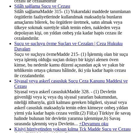
cezası ile cezalandırılır
Silâh sağlama Suçu ve Cezası
Silâh sağlamaMadde 315- (1) Yukarıdaki maddede tanımlanan
örgütlerin faaliyetlerinde kullanılmak maksadıyla bunların
amaçlarını bilerek, bu örgütlere üretmek, satın almak veya
ülkeye sokmak suretiyle silah temin eden, nakleden veya
depolayan kişi, on yıldan onbeş yıla kadar hapis cezası ile
cezalandırılır.
Suçu ve suçluyu övme Suçları ve Cezaları | Ceza Hukuku
Davaları
Suçu ve suçluyu övmeMadde 215- (1) İşlenmiş olan bir suçu
veya işlemiş olduğu suçtan dolayı bir kişiyi alenen öven
kimse, bu nedenle kamu düzeni açısından açık ve yakın bir
tehlikenin ortaya çıkması hâlinde, iki yıla kadar hapis cezası
ile cezalandırılır.
Siyasal veya askerî casusluk Suçu Ceza Kanunu Maddesi ve
Cezası
Siyasal veya askerî casuslukMadde 328. - (1) Devletin
güvenliği veya iç veya dış siyasal yararları bakımından,
niteliği itibarıyla, gizli kalması gereken bilgileri, siyasal veya
askerî casusluk maksadıyla temin eden kimseye onbeş yıldan
yirmi yıla kadar hapis cezası verilir.(2) Fiil;a) Türkiye ile savaş
halinde bulunan bir devletin yararına işlenmişse,b) Savaş
sırasında işlenmiş veya Devletin...
+Devamını oku
Kişiyi hürriyetinden yoksun kılma Tck Madde Suçu ve Cezası