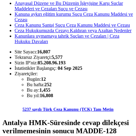
Anayasal Düzene ve Bu Düzenin İşleyişine Karşı Suçlar
Maddeleri ve Cezaları Suçu ve Cezası
Kanuna aykırı eğitim kurumu Suçu Ceza Kanunu Maddesi ve
Cezası
Ceza Kanunu Şantaj Suçu Ceza Kanunu Maddesi ve Cezası
Ceza Hukukumuzda Cezayı Kaldıran veya Azaltan Nedenler
Kanunlara uymamaya tahrik Suçları ve Cezaları | Ceza
Hukuku Davaları
Site Sayacı:
16,807
Tekrarsız Ziyaretçi:
5,577
Sizin IP'niz:
85.208.96.193
İstatistikler Başlangıç:
04 Sep 2025
Ziyaretçiler:
Bugün:
12
Bu hafta:
252
Bu ay:
1,455
Bu yıl:
16,808
5237 sayılı Türk Ceza Kanunu (TCK) Tam Metin
Antalya HMK-Süresinde cevap dilekçesi
verilmemesinin sonucu MADDE-128