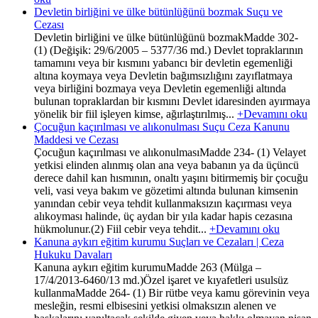
Devletin birliğini ve ülke bütünlüğünü bozmak Suçu ve
Cezası
Devletin birliğini ve ülke bütünlüğünü bozmakMadde 302-
(1) (Değişik: 29/6/2005 – 5377/36 md.) Devlet topraklarının
tamamını veya bir kısmını yabancı bir devletin egemenliği
altına koymaya veya Devletin bağımsızlığını zayıflatmaya
veya birliğini bozmaya veya Devletin egemenliği altında
bulunan topraklardan bir kısmını Devlet idaresinden ayırmaya
yönelik bir fiil işleyen kimse, ağırlaştırılmış...
+Devamını oku
Çocuğun kaçırılması ve alıkonulması Suçu Ceza Kanunu
Maddesi ve Cezası
Çocuğun kaçırılması ve alıkonulmasıMadde 234- (1) Velayet
yetkisi elinden alınmış olan ana veya babanın ya da üçüncü
derece dahil kan hısmının, onaltı yaşını bitirmemiş bir çocuğu
veli, vasi veya bakım ve gözetimi altında bulunan kimsenin
yanından cebir veya tehdit kullanmaksızın kaçırması veya
alıkoyması halinde, üç aydan bir yıla kadar hapis cezasına
hükmolunur.(2) Fiil cebir veya tehdit...
+Devamını oku
Kanuna aykırı eğitim kurumu Suçları ve Cezaları | Ceza
Hukuku Davaları
Kanuna aykırı eğitim kurumuMadde 263 (Mülga –
17/4/2013-6460/13 md.)Özel işaret ve kıyafetleri usulsüz
kullanmaMadde 264- (1) Bir rütbe veya kamu görevinin veya
mesleğin, resmi elbisesini yetkisi olmaksızın alenen ve