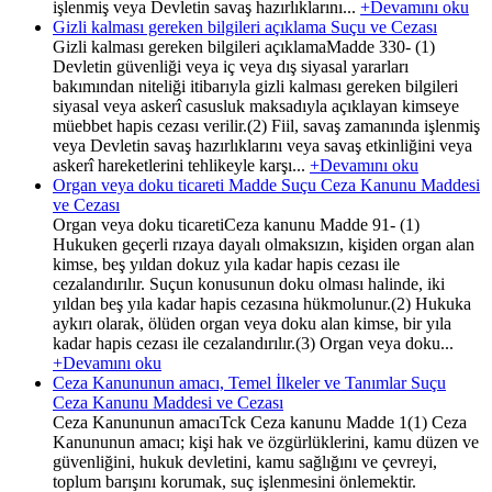
işlenmiş veya Devletin savaş hazırlıklarını...
+Devamını oku
Gizli kalması gereken bilgileri açıklama Suçu ve Cezası
Gizli kalması gereken bilgileri açıklamaMadde 330- (1)
Devletin güvenliği veya iç veya dış siyasal yararları
bakımından niteliği itibarıyla gizli kalması gereken bilgileri
siyasal veya askerî casusluk maksadıyla açıklayan kimseye
müebbet hapis cezası verilir.(2) Fiil, savaş zamanında işlenmiş
veya Devletin savaş hazırlıklarını veya savaş etkinliğini veya
askerî hareketlerini tehlikeyle karşı...
+Devamını oku
Organ veya doku ticareti Madde Suçu Ceza Kanunu Maddesi
ve Cezası
Organ veya doku ticaretiCeza kanunu Madde 91- (1)
Hukuken geçerli rızaya dayalı olmaksızın, kişiden organ alan
kimse, beş yıldan dokuz yıla kadar hapis cezası ile
cezalandırılır. Suçun konusunun doku olması halinde, iki
yıldan beş yıla kadar hapis cezasına hükmolunur.(2) Hukuka
aykırı olarak, ölüden organ veya doku alan kimse, bir yıla
kadar hapis cezası ile cezalandırılır.(3) Organ veya doku...
+Devamını oku
Ceza Kanununun amacı, Temel İlkeler ve Tanımlar Suçu
Ceza Kanunu Maddesi ve Cezası
Ceza Kanununun amacıTck Ceza kanunu Madde 1(1) Ceza
Kanununun amacı; kişi hak ve özgürlüklerini, kamu düzen ve
güvenliğini, hukuk devletini, kamu sağlığını ve çevreyi,
toplum barışını korumak, suç işlenmesini önlemektir.