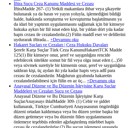
İftira Suçu Ceza Kanunu Maddesi ve Cezası
İftiraMadde 267- (1) Yetkili makamlara ihbar veya şikayette
bulunarak ya da basın ve yayın yoluyla, işlemediğini bildiği
halde, hakkında soruşturma ve kovuşturma başlatılmasını ya
da idari bir yaptırım uygulanmasını sağlamak için bir kimseye
hukuka aykırı bir fiil isnat eden kişi, bir yıldan dört yıla kadar
hapis cezası ile cezalandırılır.(2) Fiilin maddî eser ve delillerini
uydurarak iftirada...
+Devamını oku
Hakaret Suçları ve Cezaları | Ceza Hukuku Davaları
Şerefe Karşı Suçlar Türk Ceza KanunuHakaretTCK Madde
125(1) Bir kimseye onur, şeref ve saygınlığını rencide
edebilecek nitelikte somut bir fiil veya olgu isnat eden (...)50
veya sövmek suretiyle bir kimsenin onur, şeref ve saygınlığına
saldıran kişi, üç aydan iki yıla kadar hapis veya adlî para
cezası ile cezalandırılır. Mağdurun gıyabında hakaretin
cezalandırılabilmesi için fiilin en az üç...
+Devamını oku
Anayasal Düzene ve Bu Düzenin İşleyişine Karşı Suçlar
Maddeleri ve Cezaları Suçu ve Cezası
Anayasal Düzene ve Bu Düzenin İşleyişine Karşı
SuçlarAnayasayı ihlalMadde 309- (1) Cebir ve şiddet
kullanarak, Türkiye Cumhuriyeti Anayasasının öngördüğü
düzeni ortadan kaldırmaya veya bu düzen yerine başka bir
düzen getirmeye veya bu düzenin fiilen uygulanmasını
önlemeye teşebbüs edenler ağırlaştırılmış müebbet hapis
cezası ile cezalandırılırlar.(2) Bu suçun işlenmesi sırasında