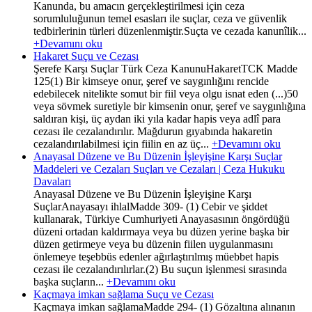
Kanunda, bu amacın gerçekleştirilmesi için ceza
sorumluluğunun temel esasları ile suçlar, ceza ve güvenlik
tedbirlerinin türleri düzenlenmiştir.Suçta ve cezada kanunîlik...
+Devamını oku
Hakaret Suçu ve Cezası
Şerefe Karşı Suçlar Türk Ceza KanunuHakaretTCK Madde
125(1) Bir kimseye onur, şeref ve saygınlığını rencide
edebilecek nitelikte somut bir fiil veya olgu isnat eden (...)50
veya sövmek suretiyle bir kimsenin onur, şeref ve saygınlığına
saldıran kişi, üç aydan iki yıla kadar hapis veya adlî para
cezası ile cezalandırılır. Mağdurun gıyabında hakaretin
cezalandırılabilmesi için fiilin en az üç...
+Devamını oku
Anayasal Düzene ve Bu Düzenin İşleyişine Karşı Suçlar
Maddeleri ve Cezaları Suçları ve Cezaları | Ceza Hukuku
Davaları
Anayasal Düzene ve Bu Düzenin İşleyişine Karşı
SuçlarAnayasayı ihlalMadde 309- (1) Cebir ve şiddet
kullanarak, Türkiye Cumhuriyeti Anayasasının öngördüğü
düzeni ortadan kaldırmaya veya bu düzen yerine başka bir
düzen getirmeye veya bu düzenin fiilen uygulanmasını
önlemeye teşebbüs edenler ağırlaştırılmış müebbet hapis
cezası ile cezalandırılırlar.(2) Bu suçun işlenmesi sırasında
başka suçların...
+Devamını oku
Kaçmaya imkan sağlama Suçu ve Cezası
Kaçmaya imkan sağlamaMadde 294- (1) Gözaltına alınanın