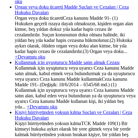
oku
Organ veya doku ticareti Madde Suçları ve Cezaları | Ceza
Hukuku Davaları
Organ veya doku ticaretiCeza kanunu Madde 91- (1)
Hukuken geçerli rızaya dayalı olmaksızın, kişiden organ alan
kimse, beş yıldan dokuz yıla kadar hapis cezası ile
cezalandırılır. Suçun konusunun doku olması halinde, iki
yıldan beş yıla kadar hapis cezasına hükmolunur.(2) Hukuka
aykırı olarak, ölüden organ veya doku alan kimse, bir yıla
kadar hapis cezası ile cezalandırılır.(3) Organ veya doku...
+Devamını oku
Kullanmak için uyuşturucu Madde satın almak Cezası
Kullanmak için uyuşturucu veya uyarıcı Ceza kanunu Madde
satın almak, kabul etmek veya bulundurmak ya da uyuşturucu
veya uyarıcı Ceza kanunu Madde kullanmakCeza kanunu
Madde 191- (Değişik: 18/6/2014 – 6545/68 md.) (1)
Kullanmak için uyuşturucu veya uyarıcı Ceza kanunu Madde
satın alan, kabul eden veya bulunduran ya da uyuşturucu veya
uyarıcı Ceza kanunu Madde kullanan kişi, iki yıldan beş
yıla...
+Devamını oku
Kişiyi hürriyetinden yoksun kılma Suçları ve Cezaları | Ceza
Hukuku Davaları
Kişiyi hürriyetinden yoksun kılmaTCK Madde 109(1) Bir
kimseyi hukuka aykırı olarak bir yere gitmek veya bir yerde
kalmak hürriyetinden yoksun bırakan kişiye, bir yıldan beş