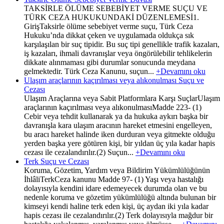
TAKSİRLE ÖLÜME SEBEBİYET VERME SUÇU VE
TÜRK CEZA HUKUKUNDAKİ DÜZENLEMESİ1.
GirişTaksirle ölüme sebebiyet verme suçu, Türk Ceza
Hukuku’nda dikkat çeken ve uygulamada oldukça sık
karşılaşılan bir suç tipidir. Bu suç tipi genellikle trafik kazaları,
iş kazaları, ihmali davranışlar veya öngörülebilir tehlikelerin
dikkate alınmaması gibi durumlar sonucunda meydana
gelmektedir. Türk Ceza Kanunu, suçun...
+Devamını oku
Ulaşım araçlarının kaçırılması veya alıkonulması Suçu ve
Cezası
Ulaşım Araçlarına veya Sabit Platformlara Karşı SuçlarUlaşım
araçlarının kaçırılması veya alıkonulmasıMadde 223- (1)
Cebir veya tehdit kullanarak ya da hukuka aykırı başka bir
davranışla kara ulaşım aracının hareket etmesini engelleyen,
bu aracı hareket halinde iken durduran veya gitmekte olduğu
yerden başka yere götüren kişi, bir yıldan üç yıla kadar hapis
cezası ile cezalandırılır.(2) Suçun...
+Devamını oku
Terk Suçu ve Cezası
Koruma, Gözetim, Yardım veya Bildirim Yükümlülüğünün
İhlâliTerkCeza kanunu Madde 97- (1) Yaşı veya hastalığı
dolayısıyla kendini idare edemeyecek durumda olan ve bu
nedenle koruma ve gözetim yükümlülüğü altında bulunan bir
kimseyi kendi haline terk eden kişi, üç aydan iki yıla kadar
hapis cezası ile cezalandırılır.(2) Terk dolayısıyla mağdur bir