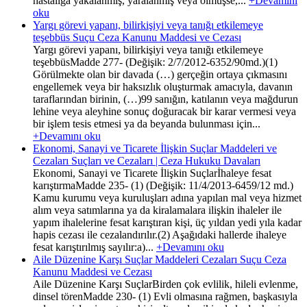
hastalığa yakalanmış, yaralanmış veya ölmüşse,...
+Devamını
oku
Yargı görevi yapanı, bilirkişiyi veya tanığı etkilemeye
teşebbüs Suçu Ceza Kanunu Maddesi ve Cezası
Yargı görevi yapanı, bilirkişiyi veya tanığı etkilemeye
teşebbüsMadde 277- (Değişik: 2/7/2012-6352/90md.)(1)
Görülmekte olan bir davada (…) gerçeğin ortaya çıkmasını
engellemek veya bir haksızlık oluşturmak amacıyla, davanın
taraflarından birinin, (…)99 sanığın, katılanın veya mağdurun
lehine veya aleyhine sonuç doğuracak bir karar vermesi veya
bir işlem tesis etmesi ya da beyanda bulunması için...
+Devamını oku
Ekonomi, Sanayi ve Ticarete İlişkin Suçlar Maddeleri ve
Cezaları Suçları ve Cezaları | Ceza Hukuku Davaları
Ekonomi, Sanayi ve Ticarete İlişkin Suçlarİhaleye fesat
karıştırmaMadde 235- (1) (Değişik: 11/4/2013-6459/12 md.)
Kamu kurumu veya kuruluşları adına yapılan mal veya hizmet
alım veya satımlarına ya da kiralamalara ilişkin ihaleler ile
yapım ihalelerine fesat karıştıran kişi, üç yıldan yedi yıla kadar
hapis cezası ile cezalandırılır.(2) Aşağıdaki hallerde ihaleye
fesat karıştırılmış sayılır:a)...
+Devamını oku
Aile Düzenine Karşı Suçlar Maddeleri Cezaları Suçu Ceza
Kanunu Maddesi ve Cezası
Aile Düzenine Karşı SuçlarBirden çok evlilik, hileli evlenme,
dinsel törenMadde 230- (1) Evli olmasına rağmen, başkasıyla