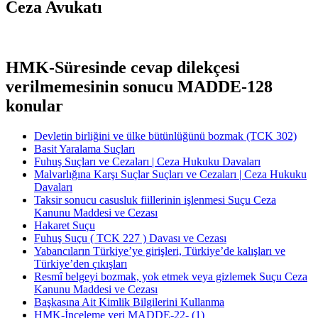
Ceza Avukatı
HMK-Süresinde cevap dilekçesi
verilmemesinin sonucu MADDE-128
konular
Devletin birliğini ve ülke bütünlüğünü bozmak (TCK 302)
Basit Yaralama Suçları
Fuhuş Suçları ve Cezaları | Ceza Hukuku Davaları
Malvarlığına Karşı Suçlar Suçları ve Cezaları | Ceza Hukuku
Davaları
Taksir sonucu casusluk fiillerinin işlenmesi Suçu Ceza
Kanunu Maddesi ve Cezası
Hakaret Suçu
Fuhuş Suçu ( TCK 227 ) Davası ve Cezası
Yabancıların Türkiye’ye girişleri, Türkiye’de kalışları ve
Türkiye’den çıkışları
Resmî belgeyi bozmak, yok etmek veya gizlemek Suçu Ceza
Kanunu Maddesi ve Cezası
Başkasına Ait Kimlik Bilgilerini Kullanma
HMK-İnceleme yeri ​​​​​​​MADDE-22- (1)