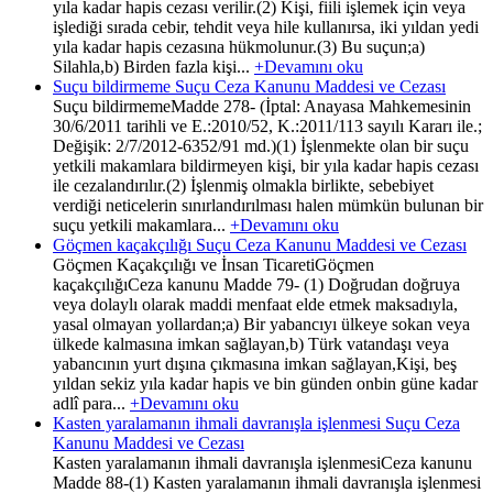
yıla kadar hapis cezası verilir.(2) Kişi, fiili işlemek için veya
işlediği sırada cebir, tehdit veya hile kullanırsa, iki yıldan yedi
yıla kadar hapis cezasına hükmolunur.(3) Bu suçun;a)
Silahla,b) Birden fazla kişi...
+Devamını oku
Suçu bildirmeme Suçu Ceza Kanunu Maddesi ve Cezası
Suçu bildirmemeMadde 278- (İptal: Anayasa Mahkemesinin
30/6/2011 tarihli ve E.:2010/52, K.:2011/113 sayılı Kararı ile.;
Değişik: 2/7/2012-6352/91 md.)(1) İşlenmekte olan bir suçu
yetkili makamlara bildirmeyen kişi, bir yıla kadar hapis cezası
ile cezalandırılır.(2) İşlenmiş olmakla birlikte, sebebiyet
verdiği neticelerin sınırlandırılması halen mümkün bulunan bir
suçu yetkili makamlara...
+Devamını oku
Göçmen kaçakçılığı Suçu Ceza Kanunu Maddesi ve Cezası
Göçmen Kaçakçılığı ve İnsan TicaretiGöçmen
kaçakçılığıCeza kanunu Madde 79- (1) Doğrudan doğruya
veya dolaylı olarak maddi menfaat elde etmek maksadıyla,
yasal olmayan yollardan;a) Bir yabancıyı ülkeye sokan veya
ülkede kalmasına imkan sağlayan,b) Türk vatandaşı veya
yabancının yurt dışına çıkmasına imkan sağlayan,Kişi, beş
yıldan sekiz yıla kadar hapis ve bin günden onbin güne kadar
adlî para...
+Devamını oku
Kasten yaralamanın ihmali davranışla işlenmesi Suçu Ceza
Kanunu Maddesi ve Cezası
Kasten yaralamanın ihmali davranışla işlenmesiCeza kanunu
Madde 88-(1) Kasten yaralamanın ihmali davranışla işlenmesi