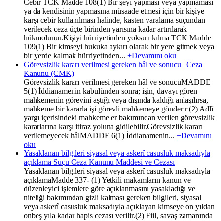
Cebir TCK Madde 108(1) Bir şeyi yapması veya yapmaması
ya da kendisinin yapmasına müsaade etmesi için bir kişiye
karşı cebir kullanılması halinde, kasten yaralama suçundan
verilecek ceza üçte birinden yarısına kadar artırılarak
hükmolunur.Kişiyi hürriyetinden yoksun kılma TCK Madde
109(1) Bir kimseyi hukuka aykırı olarak bir yere gitmek veya
bir yerde kalmak hürriyetinden...
+Devamını oku
Görevsizlik kararı verilmesi gereken hâl ve sonucu | Ceza
Kanunu (CMK)
Görevsizlik kararı verilmesi gereken hâl ve sonucuMADDE
5(1) İddianamenin kabulünden sonra; işin, davayı gören
mahkemenin görevini aştığı veya dışında kaldığı anlaşılırsa,
mahkeme bir kararla işi görevli mahkemeye gönderir.(2) Adlî
yargı içerisindeki mahkemeler bakımından verilen görevsizlik
kararlarına karşı itiraz yoluna gidilebilir.Görevsizlik kararı
verilemeyecek hâlMADDE 6(1) İddianamenin...
+Devamını
oku
Yasaklanan bilgileri siyasal veya askerî casusluk maksadıyla
açıklama Suçu Ceza Kanunu Maddesi ve Cezası
Yasaklanan bilgileri siyasal veya askerî casusluk maksadıyla
açıklamaMadde 337- (1) Yetkili makamların kanun ve
düzenleyici işlemlere göre açıklanmasını yasakladığı ve
niteliği bakımından gizli kalması gereken bilgileri, siyasal
veya askerî casusluk maksadıyla açıklayan kimseye on yıldan
onbeş yıla kadar hapis cezası verilir.(2) Fiil, savaş zamanında