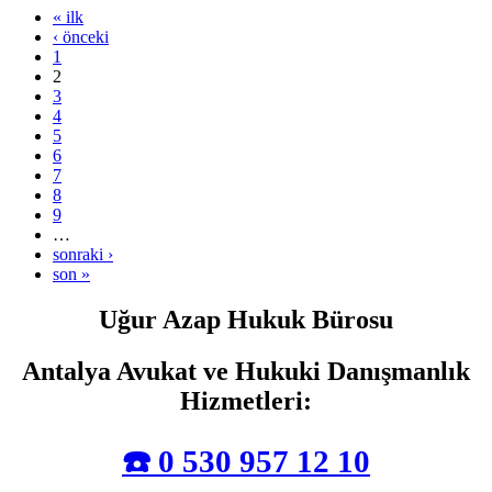
« ilk
‹ önceki
1
2
3
4
5
6
7
8
9
…
sonraki ›
son »
Uğur Azap Hukuk Bürosu
Antalya Avukat ve Hukuki Danışmanlık
Hizmetleri
:
☎️ 0 530 957 12 10