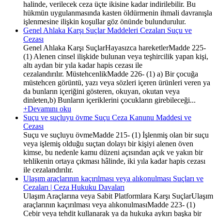
halinde, verilecek ceza üçte ikisine kadar indirilebilir. Bu
hükmün uygulanmasında kasten öldürmenin ihmali davranışla
işlenmesine ilişkin koşullar göz önünde bulundurulur.
Genel Ahlaka Karşı Suçlar Maddeleri Cezaları Suçu ve
Cezası
Genel Ahlaka Karşı SuçlarHayasızca hareketlerMadde 225-
(1) Alenen cinsel ilişkide bulunan veya teşhircilik yapan kişi,
altı aydan bir yıla kadar hapis cezası ile
cezalandırılır. MüstehcenlikMadde 226- (1) a) Bir çocuğa
müstehcen görüntü, yazı veya sözleri içeren ürünleri veren ya
da bunların içeriğini gösteren, okuyan, okutan veya
dinleten,b) Bunların içeriklerini çocukların girebileceği...
+Devamını oku
Suçu ve suçluyu övme Suçu Ceza Kanunu Maddesi ve
Cezası
Suçu ve suçluyu övmeMadde 215- (1) İşlenmiş olan bir suçu
veya işlemiş olduğu suçtan dolayı bir kişiyi alenen öven
kimse, bu nedenle kamu düzeni açısından açık ve yakın bir
tehlikenin ortaya çıkması hâlinde, iki yıla kadar hapis cezası
ile cezalandırılır.
Ulaşım araçlarının kaçırılması veya alıkonulması Suçları ve
Cezaları | Ceza Hukuku Davaları
Ulaşım Araçlarına veya Sabit Platformlara Karşı SuçlarUlaşım
araçlarının kaçırılması veya alıkonulmasıMadde 223- (1)
Cebir veya tehdit kullanarak ya da hukuka aykırı başka bir