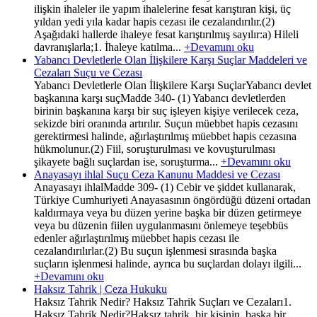
ilişkin ihaleler ile yapım ihalelerine fesat karıştıran kişi, üç
yıldan yedi yıla kadar hapis cezası ile cezalandırılır.(2)
Aşağıdaki hallerde ihaleye fesat karıştırılmış sayılır:a) Hileli
davranışlarla;1. İhaleye katılma...
+Devamını oku
Yabancı Devletlerle Olan İlişkilere Karşı Suçlar Maddeleri ve
Cezaları Suçu ve Cezası
Yabancı Devletlerle Olan İlişkilere Karşı SuçlarYabancı devlet
başkanına karşı suçMadde 340- (1) Yabancı devletlerden
birinin başkanına karşı bir suç işleyen kişiye verilecek ceza,
sekizde biri oranında artırılır. Suçun müebbet hapis cezasını
gerektirmesi halinde, ağırlaştırılmış müebbet hapis cezasına
hükmolunur.(2) Fiil, soruşturulması ve kovuşturulması
şikayete bağlı suçlardan ise, soruşturma...
+Devamını oku
Anayasayı ihlal Suçu Ceza Kanunu Maddesi ve Cezası
Anayasayı ihlalMadde 309- (1) Cebir ve şiddet kullanarak,
Türkiye Cumhuriyeti Anayasasının öngördüğü düzeni ortadan
kaldırmaya veya bu düzen yerine başka bir düzen getirmeye
veya bu düzenin fiilen uygulanmasını önlemeye teşebbüs
edenler ağırlaştırılmış müebbet hapis cezası ile
cezalandırılırlar.(2) Bu suçun işlenmesi sırasında başka
suçların işlenmesi halinde, ayrıca bu suçlardan dolayı ilgili...
+Devamını oku
Haksız Tahrik | Ceza Hukuku
Haksız Tahrik Nedir? Haksız Tahrik Suçları ve Cezaları1.
Haksız Tahrik Nedir?Haksız tahrik, bir kişinin, başka bir