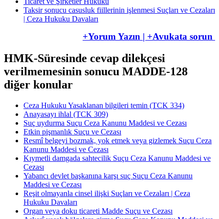
Ticaret ve Şirketler Hukuku
Taksir sonucu casusluk fiillerinin işlenmesi Suçları ve Cezaları
| Ceza Hukuku Davaları
+Yorum Yazın | +Avukata sorun
HMK-Süresinde cevap dilekçesi
verilmemesinin sonucu MADDE-128
diğer konular
Ceza Hukuku Yasaklanan bilgileri temin (TCK 334)
Anayasayı ihlal (TCK 309)
Suç uydurma Suçu Ceza Kanunu Maddesi ve Cezası
Etkin pişmanlık Suçu ve Cezası
Resmî belgeyi bozmak, yok etmek veya gizlemek Suçu Ceza
Kanunu Maddesi ve Cezası
Kıymetli damgada sahtecilik Suçu Ceza Kanunu Maddesi ve
Cezası
Yabancı devlet başkanına karşı suç Suçu Ceza Kanunu
Maddesi ve Cezası
Reşit olmayanla cinsel ilişki Suçları ve Cezaları | Ceza
Hukuku Davaları
Organ veya doku ticareti Madde Suçu ve Cezası