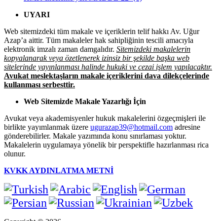
UYARI
Web sitemizdeki tüm makale ve içeriklerin telif hakkı Av. Uğur
Azap’a aittir. Tüm makaleler hak sahipliğinin tescili amacıyla
elektronik imzalı zaman damgalıdır.
Sitemizdeki makalelerin
kopyalanarak veya özetlenerek izinsiz bir şekilde başka web
sitelerinde yayınlanması halinde hukuki ve cezai işlem yapılacaktır.
Avukat meslektaşların makale içeriklerini dava dilekçelerinde
kullanması serbesttir.
Web Sitemizde Makale Yazarlığı İçin
Avukat veya akademisyenler hukuk makalelerini özgeçmişleri ile
birlikte yayımlanmak üzere
ugurazap39@hotmail.com
adresine
gönderebilirler. Makale yazımında konu sınırlaması yoktur.
Makalelerin uygulamaya yönelik bir perspektifle hazırlanması rica
olunur.
KVKK AYDINLATMA METNİ