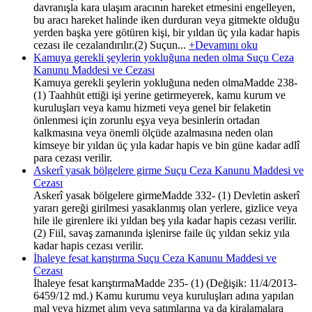
davranışla kara ulaşım aracının hareket etmesini engelleyen,
bu aracı hareket halinde iken durduran veya gitmekte olduğu
yerden başka yere götüren kişi, bir yıldan üç yıla kadar hapis
cezası ile cezalandırılır.(2) Suçun...
+Devamını oku
Kamuya gerekli şeylerin yokluğuna neden olma Suçu Ceza
Kanunu Maddesi ve Cezası
Kamuya gerekli şeylerin yokluğuna neden olmaMadde 238-
(1) Taahhüt ettiği işi yerine getirmeyerek, kamu kurum ve
kuruluşları veya kamu hizmeti veya genel bir felaketin
önlenmesi için zorunlu eşya veya besinlerin ortadan
kalkmasına veya önemli ölçüde azalmasına neden olan
kimseye bir yıldan üç yıla kadar hapis ve bin güne kadar adlî
para cezası verilir.
Askerî yasak bölgelere girme Suçu Ceza Kanunu Maddesi ve
Cezası
Askerî yasak bölgelere girmeMadde 332- (1) Devletin askerî
yararı gereği girilmesi yasaklanmış olan yerlere, gizlice veya
hile ile girenlere iki yıldan beş yıla kadar hapis cezası verilir.
(2) Fiil, savaş zamanında işlenirse faile üç yıldan sekiz yıla
kadar hapis cezası verilir.
İhaleye fesat karıştırma Suçu Ceza Kanunu Maddesi ve
Cezası
İhaleye fesat karıştırmaMadde 235- (1) (Değişik: 11/4/2013-
6459/12 md.) Kamu kurumu veya kuruluşları adına yapılan
mal veya hizmet alım veya satımlarına ya da kiralamalara