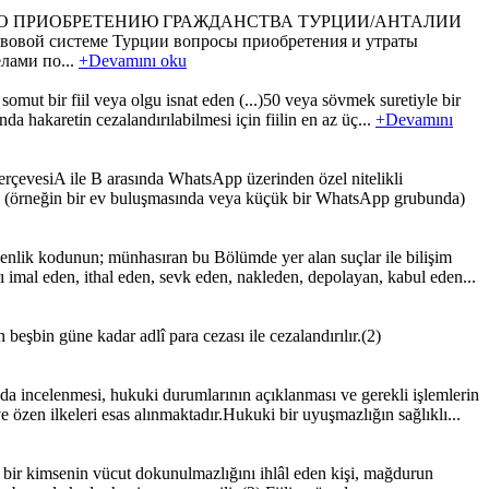
ОКАТ ПО ПРИОБРЕТЕНИЮ ГРАЖДАНСТВА ТУРЦИИ/АНТАЛИИ
стеме Турции вопросы приобретения и утраты
лами по...
+Devamını oku
ut bir fiil veya olgu isnat eden (...)50 veya sövmek suretiyle bir
da hakaretin cezalandırılabilmesi için fiilin en az üç...
+Devamını
rçevesiA ile B arasında WhatsApp üzerinden özel nitelikli
nda (örneğin bir ev buluşmasında veya küçük bir WhatsApp grubunda)
enlik kodunun; münhasıran bu Bölümde yer alan suçlar ile bilişim
rı imal eden, ithal eden, sevk eden, nakleden, depolayan, kabul eden...
eşbin güne kadar adlî para cezası ile cezalandırılır.(2)
a incelenmesi, hukuki durumlarının açıklanması ve gerekli işlemlerin
 özen ilkeleri esas alınmaktadır.Hukuki bir uyuşmazlığın sağlıklı...
bir kimsenin vücut dokunulmazlığını ihlâl eden kişi, mağdurun