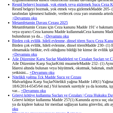
Resmî belgeyi bozmak, yok etmek veya gizlemek Suçu Ceza 
Resmî belgeyi bozmak, yok etmek veya gizlemekMadde 205- (1) Ge
tarafından işlenmesi halinde, verilecek ceza yarı oranında art
+Devamını oku
Metamfetamin Davası Cezası 2025
Metamfetamin Cezası için Ceza kanunu Madde 191' e bakmamız
veya uyarıcı Ceza kanunu Madde kullanmakCeza kanunu Madde 
bulunduran ya da...
+Devamını oku
Birden çok evlilik, hileli evlenme, dinsel tören Suçu Ceza Ka
Birden çok evlilik, hileli evlenme, dinsel törenMadde 230- (1) Ev
olmamakla birlikte, evli olduğunu bildiği bir kimse ile evlilik i
+Devamını oku
Aile Düzenine Karşı Suçlar Maddeleri ve Cezaları Suçları ve 
Aile Düzenine Karşı SuçlarKötü muameleMadde 232- (1) Aynı konut
İdaresi altında bulunan veya büyütmek, okutmak, bakmak, muha
yetkisini...
+Devamını oku
Nitelikli yağma Tck Madde Suçu ve Cezası
Malvarlığına Karşı SuçlarNitelikli yağma Madde 149(1) Yağma suç
18/6/2014-6545/64 md.) Yol kesmek suretiyle ya da konutta, iş
var...
+Devamını oku
Görevi kötüye kullanma Suçları ve Cezaları | Ceza Hukuku Dav
Görevi kötüye kullanma Madde 257(1) Kanunda ayrıca suç olarak
ya da kişilere haksız bir menfaat sağlayan kamu görevlisi, altı a
oku