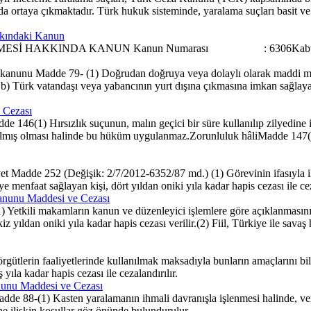
da ortaya çıkmaktadır. Türk hukuk sisteminde, yaralama suçları basit ve 
kkındaki Kanun
MESİ HAKKINDA KANUN Kanun Numarası : 6306Kabu
kanunu Madde 79- (1) Doğrudan doğruya veya dolaylı olarak maddi men
) Türk vatandaşı veya yabancının yurt dışına çıkmasına imkan sağlayan
 Cezası
 146(1) Hırsızlık suçunun, malın geçici bir süre kullanılıp zilyedine i
anılmış olması halinde bu hüküm uygulanmaz.Zorunluluk hâliMadde 147(1) 
et Madde 252 (Değişik: 2/7/2012-6352/87 md.) (1) Görevinin ifasıyla il
 menfaat sağlayan kişi, dört yıldan oniki yıla kadar hapis cezası ile cezal
Kanunu Maddesi ve Cezası
Yetkili makamların kanun ve düzenleyici işlemlere göre açıklanmasını y
yıldan oniki yıla kadar hapis cezası verilir.(2) Fiil, Türkiye ile savaş 
tlerin faaliyetlerinde kullanılmak maksadıyla bunların amaçlarını bil
ıla kadar hapis cezası ile cezalandırılır.
nunu Maddesi ve Cezası
e 88-(1) Kasten yaralamanın ihmali davranışla işlenmesi halinde, veri
e ilişkin koşullar göz önünde bulundurulur.