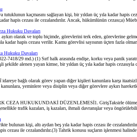
sı
tuklunun kaçmasını sağlayan kişi, bir yıldan üç yıla kadar hapis ceza
kadar hapis cezası ile cezalandırılır. Ancak, hükümlünün cezası;a) Müebbe
Ceza Hukuku Davaları
kırı olarak ve toplu biçimde, görevlerini terk eden, görevlerine gel
ıla kadar hapis cezası verilir. Kamu görevlisi sayısının üçten fazla ol
Ceza Hukuku Davaları
2-7418/29 md.) (1) Sırf halk arasında endişe, korku veya panik yaratma
işli şekilde alenen yayan kimse, bir yıldan üç yıla kadar hapis cezasıyla c
î idareye bağlı olarak görev yapan diğer kişileri kanunlara karşı itaatsi
ile kanunlara, yeminlere veya disiplin veya diğer görevlere aykırı harek
 HUKUKUNDAKİ DÜZENLEMESİ1. GirişTaksirle ölüme sebebiye
 genellikle trafik kazaları, iş kazaları, ihmali davranışlar veya öngörül
ı
e bulunan kişi, altı aydan beş yıla kadar hapis cezası ile cezalandırılır.
is cezası ile cezalandırılır.(3) Tahrik konusu suçların işlenmesi halinde,