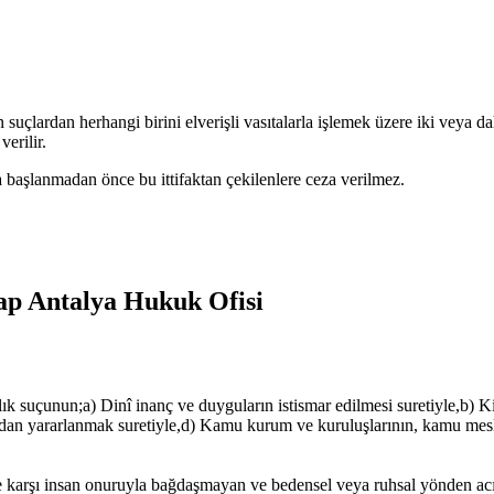
çlardan herhangi birini elverişli vasıtalarla işlemek üzere iki veya daha
verilir.
başlanmadan önce bu ittifaktan çekilenlere ceza verilmez.
ap Antalya Hukuk Ofisi
k suçunun;a) Dinî inanç ve duyguların istismar edilmesi suretiyle,b) K
dan yararlanmak suretiyle,d) Kamu kurum ve kuruluşlarının, kamu meslek k
 karşı insan onuruyla bağdaşmayan ve bedensel veya ruhsal yönden acı 