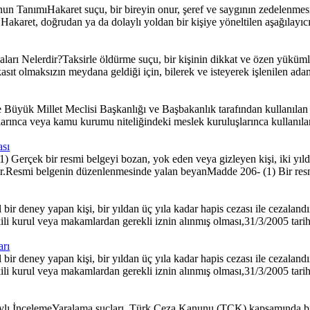
n TanımıHakaret suçu, bir bireyin onur, şeref ve saygının zedelenmesin
ret, doğrudan ya da dolaylı yoldan bir kişiye yöneltilen aşağılayıcı, 
ı Nelerdir?Taksirle öldürme suçu, bir kişinin dikkat ve özen yüküml
 olmaksızın meydana geldiği için, bilerek ve isteyerek işlenilen adam 
yük Millet Meclisi Başkanlığı ve Başbakanlık tarafından kullanılan mü
larınca veya kamu kurumu niteliğindeki meslek kuruluşlarınca kullanıla
ası
rçek bir resmi belgeyi bozan, yok eden veya gizleyen kişi, iki yıldan 
ırılır.Resmi belgenin düzenlenmesinde yalan beyanMadde 206- (1) Bir res
 deney yapan kişi, bir yıldan üç yıla kadar hapis cezası ile cezalandırı
kili kurul veya makamlardan gerekli iznin alınmış olması,31/3/2005 tar
arı
 deney yapan kişi, bir yıldan üç yıla kadar hapis cezası ile cezalandırı
kili kurul veya makamlardan gerekli iznin alınmış olması,31/3/2005 tar
lı İncelemeYaralama suçları, Türk Ceza Kanunu (TCK) kapsamında bire