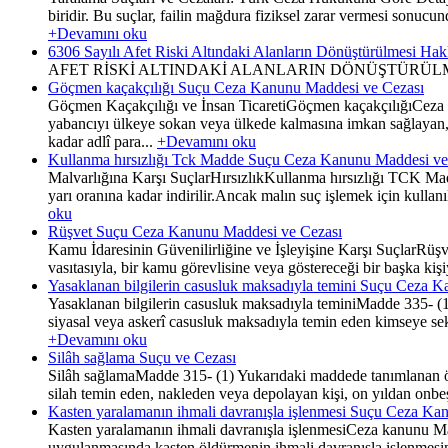
biridir. Bu suçlar, failin mağdura fiziksel zarar vermesi sonucun
+Devamını oku
6306 Sayılı Afet Riski Altındaki Alanların Dönüştürülmesi Ha
AFET RİSKİ ALTINDAKİ ALANLARIN DÖNÜŞTÜRÜL
Göçmen kaçakçılığı Suçu Ceza Kanunu Maddesi ve Cezası
Göçmen Kaçakçılığı ve İnsan TicaretiGöçmen kaçakçılığıCeza 
yabancıyı ülkeye sokan veya ülkede kalmasına imkan sağlayan,b
kadar adlî para...
+Devamını oku
Kullanma hırsızlığı Tck Madde Suçu Ceza Kanunu Maddesi ve
Malvarlığına Karşı SuçlarHırsızlıkKullanma hırsızlığı TCK Madde
yarı oranına kadar indirilir.Ancak malın suç işlemek için kull
oku
Rüşvet Suçu Ceza Kanunu Maddesi ve Cezası
Kamu İdaresinin Güvenilirliğine ve İşleyişine Karşı SuçlarRüşv
vasıtasıyla, bir kamu görevlisine veya göstereceği bir başka kişiye
Yasaklanan bilgilerin casusluk maksadıyla temini Suçu Ceza 
Yasaklanan bilgilerin casusluk maksadıyla teminiMadde 335- (1) 
siyasal veya askerî casusluk maksadıyla temin eden kimseye sekiz 
+Devamını oku
Silâh sağlama Suçu ve Cezası
Silâh sağlamaMadde 315- (1) Yukarıdaki maddede tanımlanan örgü
silah temin eden, nakleden veya depolayan kişi, on yıldan onbeş y
Kasten yaralamanın ihmali davranışla işlenmesi Suçu Ceza Ka
Kasten yaralamanın ihmali davranışla işlenmesiCeza kanunu Madd
uygulanmasında kasten öldürmenin ihmali davranışla işlenmesin