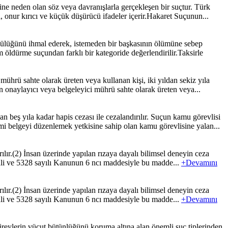
e neden olan söz veya davranışlarla gerçekleşen bir suçtur. Türk
onur kırıcı ve küçük düşürücü ifadeler içerir.Hakaret Suçunun...
ülüğünü ihmal ederek, istemeden bir başkasının ölümüne sebep
öldürme suçundan farklı bir kategoride değerlendirilir.Taksirle
hrü sahte olarak üreten veya kullanan kişi, iki yıldan sekiz yıla
n onaylayıcı veya belgeleyici mührü sahte olarak üreten veya...
beş yıla kadar hapis cezası ile cezalandırılır. Suçun kamu görevlisi
mi belgeyi düzenlemek yetkisine sahip olan kamu görevlisine yalan...
lır.(2) İnsan üzerinde yapılan rızaya dayalı bilimsel deneyin ceza
ihli ve 5328 sayılı Kanunun 6 ncı maddesiyle bu madde...
+Devamını
lır.(2) İnsan üzerinde yapılan rızaya dayalı bilimsel deneyin ceza
ihli ve 5328 sayılı Kanunun 6 ncı maddesiyle bu madde...
+Devamını
ylerin vücut bütünlüğünü koruma altına alan önemli suç tiplerinden