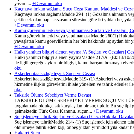
yaşamı...
+Devamını oku
Kaçmaya imkan sağlama Suçu Ceza Kanunu Maddesi ve Ceza
Kaçmaya imkan sağlamaMadde 294- (1) Gözaltına alınanın veya tu
çekilecek olan hapis cezasının süresine göre iki yıldan beş yıla 
+Devamını oku
Kamu görevinin terki veya yapılmaması Suçları ve Cezaları | 
Kamu görevinin terki veya yapılmaması Madde 260(1) Hukuka ay
yavaşlatan kamu görevlilerinin her biri hakkında üç aydan bir y
+Devamını oku
Halkı yanıltıcı bilgiyi alenen yayma /A Suçları ve Cezaları | 
Halkı yanıltıcı bilgiyi alenen yaymaMadde 217/A- (Ek:13/10/202
ile ilgili gerçeğe aykırı bir bilgiyi, kamu barışını bozmaya elver
oku
Askerleri itaatsizliğe teşvik Suçu ve Cezası
Askerleri itaatsizliğe teşvikMadde 319- (1) Askerleri veya asker
hizmetine ilişkin görevlerini ihlale yönelten ve tahrik edenler 
oku
Taksirle Ölüme Sebebiyet Verme Davası
TAKSİRLE ÖLÜME SEBEBİYET VERME SUÇU VE TÜRK CEZA
uygulamada oldukça sık karşılaşılan bir suç tipidir. Bu suç tipi
gelmektedir. Türk Ceza Kanunu, suçun...
+Devamını oku
Suç işlemeye tahrik Suçları ve Cezaları | Ceza Hukuku Davalar
Suç işlemeye tahrikMadde 214- (1) Suç işlemek için alenen tahrikt
öldürmeye tahrik eden kişi, onbeş yıldan yirmidört yıla kadar hap
Hakaret Suçu