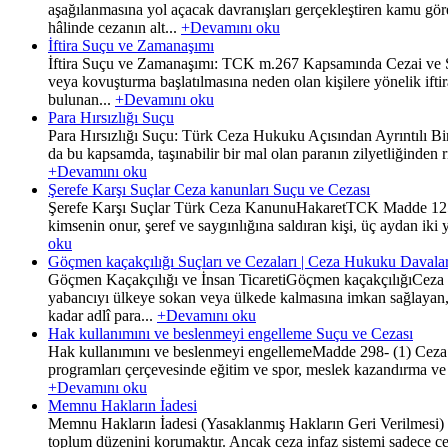
aşağılanmasına yol açacak davranışları gerçekleştiren kamu gö
hâlinde cezanın alt...
+Devamını oku
İftira Suçu ve Zamanaşımı
İftira Suçu ve Zamanaşımı: TCK m.267 Kapsamında Cezai ve Sü
veya kovuşturma başlatılmasına neden olan kişilere yönelik ift
bulunan...
+Devamını oku
Para Hırsızlığı Suçu
Para Hırsızlığı Suçu: Türk Ceza Hukuku Açısından Ayrıntılı Bir
da bu kapsamda, taşınabilir bir mal olan paranın zilyetliğinden 
+Devamını oku
Şerefe Karşı Suçlar Ceza kanunları Suçu ve Cezası
Şerefe Karşı Suçlar Türk Ceza KanunuHakaretTCK Madde 125(1) Bi
kimsenin onur, şeref ve saygınlığına saldıran kişi, üç aydan iki y
oku
Göçmen kaçakçılığı Suçları ve Cezaları | Ceza Hukuku Davalar
Göçmen Kaçakçılığı ve İnsan TicaretiGöçmen kaçakçılığıCeza 
yabancıyı ülkeye sokan veya ülkede kalmasına imkan sağlayan,b
kadar adlî para...
+Devamını oku
Hak kullanımını ve beslenmeyi engelleme Suçu ve Cezası
Hak kullanımını ve beslenmeyi engellemeMadde 298- (1) Ceza inf
programları çerçevesinde eğitim ve spor, meslek kazandırma ve iş
+Devamını oku
Memnu Hakların İadesi
Memnu Hakların İadesi (Yasaklanmış Hakların Geri Verilmesi) 
toplum düzenini korumaktır. Ancak ceza infaz sistemi sadece 