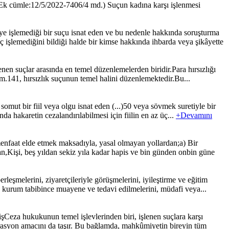
 (Ek cümle:12/5/2022-7406/4 md.) Suçun kadına karşı işlenmesi
işlemediği bir suçu isnat eden ve bu nedenle hakkında soruşturma
 işlemediğini bildiği halde bir kimse hakkında ihbarda veya şikâyette
en suçlar arasında en temel düzenlemelerden biridir.Para hırsızlığı
K m.141, hırsızlık suçunun temel halini düzenlemektedir.Bu...
ut bir fiil veya olgu isnat eden (...)50 veya sövmek suretiyle bir
da hakaretin cezalandırılabilmesi için fiilin en az üç...
+Devamını
faat elde etmek maksadıyla, yasal olmayan yollardan;a) Bir
,Kişi, beş yıldan sekiz yıla kadar hapis ve bin günden onbin güne
şmelerini, ziyaretçileriyle görüşmelerini, iyileştirme ve eğitim
ı, kurum tabibince muayene ve tedavi edilmelerini, müdafi veya...
eza hukukunun temel işlevlerinden biri, işlenen suçlara karşı
rasyon amacını da taşır. Bu bağlamda, mahkûmiyetin bireyin tüm